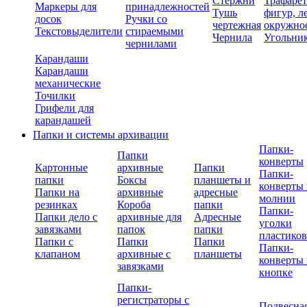
Стержни
Трафаре
Маркеры для
принадлежностей
Тушь
фигур, л
досок
Ручки со
чертежная
окружно
Текстовыделители
стираемыми
Чернила
Угольни
чернилами
Карандаши
Карандаши
механические
Точилки
Грифели для
карандашей
Папки и системы архивации
Папки-
Папки
конверты
Картонные
архивные
Папки
Папки-
папки
Боксы
планшеты и
конверты 
Папки на
архивные
адресные
молнии
резинках
Короба
папки
Папки-
Папки дело с
архивные для
Адресные
уголки
завязками
папок
папки
пластико
Папки с
Папки
Папки
Папки-
клапаном
архивные с
планшеты
конверты 
завязками
кнопке
Папки-
регистраторы с
Подвесна