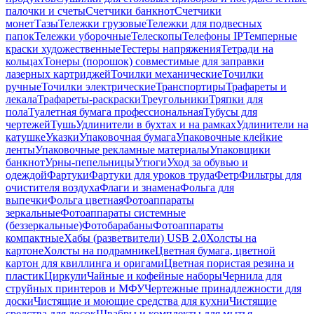
палочки и счеты
Счетчики банкнот
Счетчики
монет
Тазы
Тележки грузовые
Тележки для подвесных
папок
Тележки уборочные
Телескопы
Телефоны IP
Темперные
краски художественные
Тестеры напряжения
Тетради на
кольцах
Тонеры (порошок) совместимые для заправки
лазерных картриджей
Точилки механические
Точилки
ручные
Точилки электрические
Транспортиры
Трафареты и
лекала
Трафареты-раскраски
Треугольники
Тряпки для
пола
Туалетная бумага профессиональная
Тубусы для
чертежей
Тушь
Удлинители в бухтах и на рамках
Удлинители на
катушке
Указки
Упаковочная бумага
Упаковочные клейкие
ленты
Упаковочные рекламные материалы
Упаковщики
банкнот
Урны-пепельницы
Утюги
Уход за обувью и
одеждой
Фартуки
Фартуки для уроков труда
Фетр
Фильтры для
очистителя воздуха
Флаги и знамена
Фольга для
выпечки
Фольга цветная
Фотоаппараты
зеркальные
Фотоаппараты системные
(беззеркальные)
Фотобарабаны
Фотоаппараты
компактные
Хабы (разветвители) USB 2.0
Холсты на
картоне
Холсты на подрамнике
Цветная бумага, цветной
картон для квиллинга и оригами
Цветная пористая резина и
пластик
Циркули
Чайные и кофейные наборы
Чернила для
струйных принтеров и МФУ
Чертежные принадлежности для
доски
Чистящие и моющие средства для кухни
Чистящие
средства для досок
Швабры и комплекты для мытья