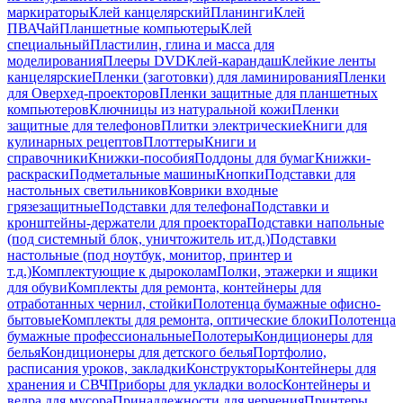
маркираторы
Клей канцелярский
Планинги
Клей
ПВА
Чай
Планшетные компьютеры
Клей
специальный
Пластилин, глина и масса для
моделирования
Плееры DVD
Клей-карандаш
Клейкие ленты
канцелярские
Пленки (заготовки) для ламинирования
Пленки
для Оверхед-проекторов
Пленки защитные для планшетных
компьютеров
Ключницы из натуральной кожи
Пленки
защитные для телефонов
Плитки электрические
Книги для
кулинарных рецептов
Плоттеры
Книги и
справочники
Книжки-пособия
Поддоны для бумаг
Книжки-
раскраски
Подметальные машины
Кнопки
Подставки для
настольных светильников
Коврики входные
грязезащитные
Подставки для телефона
Подставки и
кронштейны-держатели для проектора
Подставки напольные
(под системный блок, уничтожитель ит.д.)
Подставки
настольные (под ноутбук, монитор, принтер и
т.д.)
Комплектующие к дыроколам
Полки, этажерки и ящики
для обуви
Комплекты для ремонта, контейнеры для
отработанных чернил, стойки
Полотенца бумажные офисно-
бытовые
Комплекты для ремонта, оптические блоки
Полотенца
бумажные профессиональные
Полотеры
Кондиционеры для
белья
Кондиционеры для детского белья
Портфолио,
расписания уроков, закладки
Конструкторы
Контейнеры для
хранения и СВЧ
Приборы для укладки волос
Контейнеры и
ведра для мусора
Принадлежности для черчения
Принтеры