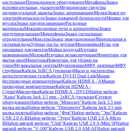
настольные
Проекционное оборудование
Мегафоны
Знаки
вспомогательные, указатели
Медицинские средства
индивидуальной защиты
Знаки запрещающие
Мелки
Знаки по
электробезопасности
Знаки пожарной безопасности
Мешки для
мусора
Знаки предписывающие
Расходные
материалы
Микроволновые печи и кронштейны
Знаки
предупреждающие
Микрофоны
Знаки сигнальные,
оградительные
Миксеры
Знаки эвакуационные
Минеральная и
питьевая вода
Зубные пасты детские
Минимойки
Иглы для
прошивки документов
Мойки воздуха
Игрушки
развивающие
Молоко
Игрушки релаксирующие
Инвентарь для
мытья окон
Мониторы
Инвентарь для уборки на
улице
Музыкальные центры
Мультиварки
МФУ лазерные
МФУ
струйные
Кабели 3xRCA (тюльпан)
Мыло и диспенсеры,
антисептические гели
Кабели DVI-D Dual Link
Мыши
беспроводные компьютерные
Кабели HDMI A - A
Мыши
проводные компьютерные
Кабели HDMI A -
C(mini)
Мясорубки
Кабели HDMI-A - DVI-D
Набор мебели
"Канц"
Кабели Jack 3.5 mm - 2xRCA (тюльпан)
Сетевое
оборудование
Набор мебели "Монолит"
Кабели Jack 3.5 mm
вилка-вилка
Набор мебели "Приоритет"
Кабели Jack 3.5 mm
вилка-розетка
Набор мебели "Фея"
Набор мебели "Эко"
Кабели
USB 2.0 A-B
Набор мебели "Этюд"
Кабели USB 2.0 A-Micro
B
Набор мягкой мебели "Club"
Кабели USB 2.0 A-Mini 5P
Набор
мягкой мебели "V-100"
Кабели USB 2.0 AM-AF
Набор мягкой