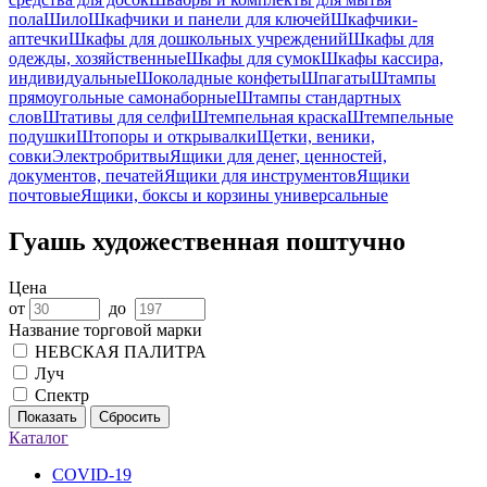
пола
Шило
Шкафчики и панели для ключей
Шкафчики-
аптечки
Шкафы для дошкольных учреждений
Шкафы для
одежды, хозяйственные
Шкафы для сумок
Шкафы кассира,
индивидуальные
Шоколадные конфеты
Шпагаты
Штампы
прямоугольные самонаборные
Штампы стандартных
слов
Штативы для селфи
Штемпельная краска
Штемпельные
подушки
Штопоры и открывалки
Щетки, веники,
совки
Электробритвы
Ящики для денег, ценностей,
документов, печатей
Ящики для инструментов
Ящики
почтовые
Ящики, боксы и корзины универсальные
Гуашь художественная поштучно
Цена
от
до
Название торговой марки
НЕВСКАЯ ПАЛИТРА
Луч
Спектр
Показать
Сбросить
Каталог
COVID-19