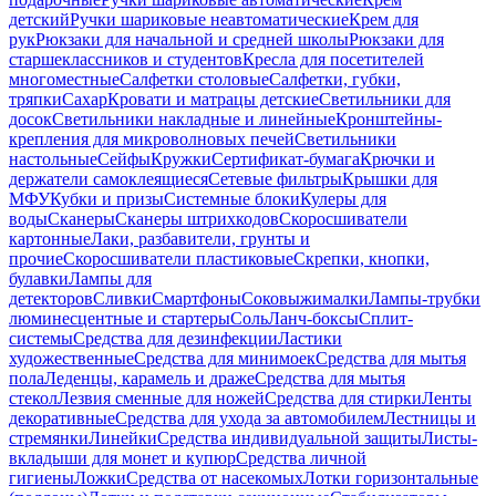
детский
Ручки шариковые неавтоматические
Крем для
рук
Рюкзаки для начальной и средней школы
Рюкзаки для
старшеклассников и студентов
Кресла для посетителей
многоместные
Салфетки столовые
Салфетки, губки,
тряпки
Сахар
Кровати и матрацы детские
Светильники для
досок
Светильники накладные и линейные
Кронштейны-
крепления для микроволновых печей
Светильники
настольные
Сейфы
Кружки
Сертификат-бумага
Крючки и
держатели самоклеящиеся
Сетевые фильтры
Крышки для
МФУ
Кубки и призы
Системные блоки
Кулеры для
воды
Сканеры
Сканеры штрихкодов
Скоросшиватели
картонные
Лаки, разбавители, грунты и
прочие
Скоросшиватели пластиковые
Скрепки, кнопки,
булавки
Лампы для
детекторов
Сливки
Смартфоны
Соковыжималки
Лампы-трубки
люминесцентные и стартеры
Соль
Ланч-боксы
Сплит-
системы
Средства для дезинфекции
Ластики
художественные
Средства для минимоек
Средства для мытья
пола
Леденцы, карамель и драже
Средства для мытья
стекол
Лезвия сменные для ножей
Средства для стирки
Ленты
декоративные
Средства для ухода за автомобилем
Лестницы и
стремянки
Линейки
Средства индивидуальной защиты
Листы-
вкладыши для монет и купюр
Средства личной
гигиены
Ложки
Средства от насекомых
Лотки горизонтальные