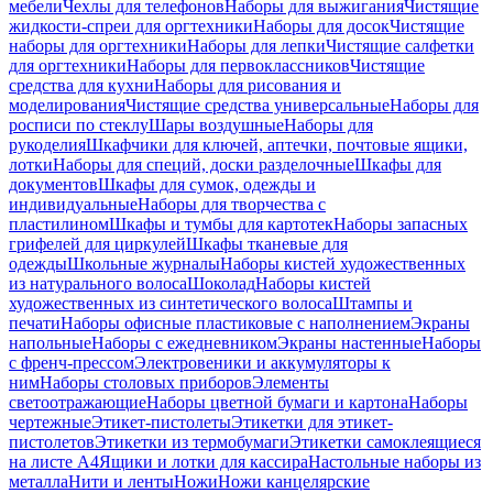
мебели
Чехлы для телефонов
Наборы для выжигания
Чистящие
жидкости-спреи для оргтехники
Наборы для досок
Чистящие
наборы для оргтехники
Наборы для лепки
Чистящие салфетки
для оргтехники
Наборы для первоклассников
Чистящие
средства для кухни
Наборы для рисования и
моделирования
Чистящие средства универсальные
Наборы для
росписи по стеклу
Шары воздушные
Наборы для
рукоделия
Шкафчики для ключей, аптечки, почтовые ящики,
лотки
Наборы для специй, доски разделочные
Шкафы для
документов
Шкафы для сумок, одежды и
индивидуальные
Наборы для творчества с
пластилином
Шкафы и тумбы для картотек
Наборы запасных
грифелей для циркулей
Шкафы тканевые для
одежды
Школьные журналы
Наборы кистей художественных
из натурального волоса
Шоколад
Наборы кистей
художественных из синтетического волоса
Штампы и
печати
Наборы офисные пластиковые с наполнением
Экраны
напольные
Наборы с ежедневником
Экраны настенные
Наборы
с френч-прессом
Электровеники и аккумуляторы к
ним
Наборы столовых приборов
Элементы
светоотражающие
Наборы цветной бумаги и картона
Наборы
чертежные
Этикет-пистолеты
Этикетки для этикет-
пистолетов
Этикетки из термобумаги
Этикетки самоклеящиеся
на листе А4
Ящики и лотки для кассира
Настольные наборы из
металла
Нити и ленты
Ножи
Ножи канцелярские