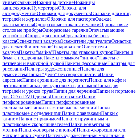
универсальные
Ножницы детские
Ножницы
канцелярские
Нумераторы
Обложки для
автодокументов
Обложки для документов
Обложки для книг,
тетрадей и журналов
Обложки для паспорта
Одежда
влагозащитная
Одноразовые стаканы и чашки
Одноразовые
столовые приборы
Одноразовые тарелки
Опечатывающие
устройства
Опоры для спины
Органайзеры бизнес-
класса
Освежители воздуха
Освежители для туалета
Оснастки
для печатей и штампов
Отпариватели
Очистители
воздуха
Пакеты "майка"
Пакеты для упаковки купюр
Пакеты и
бумага подарочные
Пакеты с замком "зиплок"
Пакеты с
петлевой и вырубной ручкой
Пакеты фасовочные
Палитры для
рисования
Палитры художественные
Панели для
демосистем
Папки "Дело" без скоросшивателя
Папки
адресные
Папки архивные для переплета
Папки для кафе и
ресторанов
Папки для курсовых и дипломов
Папки для
тетрадей и уроков труда
Папки для черчения
Папки и портмоне
для CD и DVD дисков
Папки из кожи
Папки
перфорированные
Папки перфорированные
специальные
Папки пластиковые на молнии
Папки
пластиковые с отделениями
Папки с завязками
Папки с
клипом
Папки с прижимом
Папки с пружинным и
пластиковым скоросшивателем
Папки-конверты на
молнии
Папки-конверты с кнопкой
Папки-скоросшиватели
мягкие
Папки-сумки
Пастель художественная маслянная и