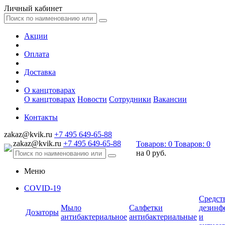
Личный кабинет
Акции
Оплата
Доставка
О канцтоварах
О канцтоварах
Новости
Сотрудники
Вакансии
Контакты
zakaz@kvik.ru
+7 495 649-65-88
zakaz@kvik.ru
+7 495 649-65-88
Товаров:
0
Товаров:
0
на
0 руб.
Меню
COVID-19
Средст
Мыло
Салфетки
дезинф
Дозаторы
антибактериальное
антибактериальные
и