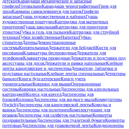
детские
Карандаши механические и запасные
грифели
Готовальни
Карандаши чернографитные
Грим для
лица
Карманы самоклеящиеся для папок
Грифели
запасные
Гуашь художественная в наборах
Гуашь
художественная поштучно
Картриджи для матричных
принтеров
Гуашь школьная
Картриджи для принтеров
этикеток
Губка и гель для пальцев
Картриджи для струйной
техники
Губки хозяйственные
Напитки
Губки-
стиратели
Датеры
Демонстрационные
системы
Кипятильники
Держатели для бейджей
Кисти для
рисования
Клавиатуры беспроводные
Держатели для
телефонов
Клавиатуры проводные
Держатели и подставки под
аксессуары для досок
Держатели и рамки напольные
Клейкие
ленты канцелярские и диспенсеры
Держатели, таблички и
подставки настольные
Клейкие ленты специальные
Детекторы
банкнот
Книги бухгалтерские
Книги учета
универсальные
Коврики для мыши
Операционные
системы
Коврики настольные
Диспенсеры для аэрозольных
картриджей
Колеса для кресел
Диспенсеры для
блоков
Колонки
Диспенсеры для жидкого мыла
Коммутаторы
(Switch)
Диспенсеры для канцелярской ленты
Комоды и
ящики
Диспенсеры для полотенец
Комплектующие для
резаков
Диспенсеры для салфеток настольные
Конверты
поздравительные
Диспенсеры для туалетной бумаги
Конверты
почтовые
Диспенсеры для упаковочной ленты
Кондиционеры