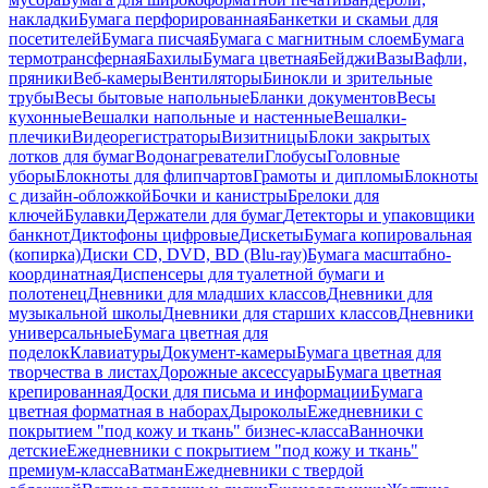
накладки
Бумага перфорированная
Банкетки и скамьи для
посетителей
Бумага писчая
Бумага с магнитным слоем
Бумага
термотрансферная
Бахилы
Бумага цветная
Бейджи
Вазы
Вафли,
пряники
Веб-камеры
Вентиляторы
Бинокли и зрительные
трубы
Весы бытовые напольные
Бланки документов
Весы
кухонные
Вешалки напольные и настенные
Вешалки-
плечики
Видеорегистраторы
Визитницы
Блоки закрытых
лотков для бумаг
Водонагреватели
Глобусы
Головные
уборы
Блокноты для флипчартов
Грамоты и дипломы
Блокноты
с дизайн-обложкой
Бочки и канистры
Брелоки для
ключей
Булавки
Держатели для бумаг
Детекторы и упаковщики
банкнот
Диктофоны цифровые
Дискеты
Бумага копировальная
(копирка)
Диски CD, DVD, BD (Blu-ray)
Бумага масштабно-
координатная
Диспенсеры для туалетной бумаги и
полотенец
Дневники для младших классов
Дневники для
музыкальной школы
Дневники для старших классов
Дневники
универсальные
Бумага цветная для
поделок
Клавиатуры
Документ-камеры
Бумага цветная для
творчества в листах
Дорожные аксессуары
Бумага цветная
крепированная
Доски для письма и информации
Бумага
цветная форматная в наборах
Дыроколы
Ежедневники с
покрытием "под кожу и ткань" бизнес-класса
Ванночки
детские
Ежедневники с покрытием "под кожу и ткань"
премиум-класса
Ватман
Ежедневники с твердой