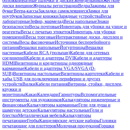
обложкой
Ватные палочки и диски
Еженедельники
Жесткие
диски внешние
Журналы регистрации
Ведра
Зажимы для
бумаг
Веера-кассы
Закладки самоклеящиеся
Замки для
ноутбуков
Записные книжки
Зарядные устройства
Весы
лабораторные
Зефир, мармелад
Весы напольные
Знаки
безопасности
Весы почтовые
Инвентарь для уборки на улице и
реагенты
Весы с печатью этикеток
Инвентарь для уборки
помещений
Весы торговые
Интерактивные доски, дисплеи и
системы
Весы фасовочные
Источники бесперебойного
питания
Вешалки напольные
Йогуртницы
Вешалки
настенные
Кабели RCA (тюльпан)
Кабели для сетевых
соединений
Кабели и адаптеры DVI
Кабели и адаптеры
HDMI
Визитницы и кредитницы однорядные
карманные
Кабели и адаптеры VGA/SVGA (D-
SUB)
Визитницы настольные
Визитницы-картотеки
Кабели и
хабы USB для подключения периферии и других
устройств
Вилки
Кабели питания
Витрины, стойки, дисплеи,
кружки и
монетницы
Какао
Календари
Гарнитуры
Вспомогательные
инструменты для художников
Калькуляторы инженерные и
финансовые
Калькуляторы карманные
Гели для душа и
шампуни детские
Калькуляторы настольные
Гели и
блестки
Металлическая мебель
Калькуляторы
печатающие
Гербы
Канцелярские детские наборы
Головки
печатающие для плоттеров
Молочная продукция
Горшки