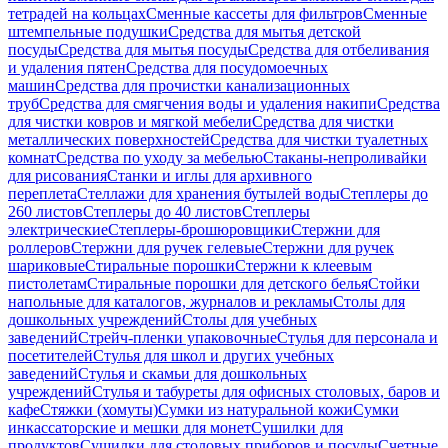
тетрадей на кольцах
Сменные кассеты для фильтров
Сменные
штемпельные подушки
Средства для мытья детской
посуды
Средства для мытья посуды
Средства для отбеливания
и удаления пятен
Средства для посудомоечных
машин
Средства для прочистки канализационных
труб
Средства для смягчения воды и удаления накипи
Средства
для чистки ковров и мягкой мебели
Средства для чистки
металлических поверхностей
Средства для чистки туалетных
комнат
Средства по уходу за мебелью
Стаканы-непроливайки
для рисования
Станки и иглы для архивного
переплета
Стеллажи для хранения бутылей воды
Степлеры до
260 листов
Степлеры до 40 листов
Степлеры
электрические
Степлеры-брошюровщики
Стержни для
роллеров
Стержни для ручек гелевые
Стержни для ручек
шариковые
Стиральные порошки
Стержни к клеевым
пистолетам
Стиральные порошки для детского белья
Стойки
напольные для каталогов, журналов и рекламы
Столы для
дошкольных учреждений
Столы для учебных
заведений
Стрейч-пленки упаковочные
Стулья для персонала и
посетителей
Стулья для школ и других учебных
заведений
Стулья и скамьи для дошкольных
учреждений
Стулья и табуреты для офисных столовых, баров и
кафе
Стяжки (хомуты)
Сумки из натуральной кожи
Сумки
инкассаторские и мешки для монет
Сушилки для
продуктов
Сушилки для столовых приборов и посуды
Счетные