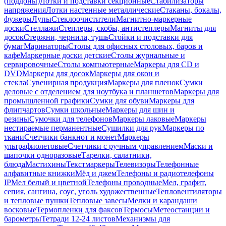
(поддоны)
Лотки и подставки секционные
Стабилизаторы
напряжения
Лотки настенные металлические
Стаканы, бокалы,
фужеры
Лупы
Стеклоочистители
Магнитно-маркерные
доски
Стеллажи
Степлеры, скобы, антистеплеры
Магниты для
досок
Стержни, чернила, тушь
Стойки и подставки для
бумаг
Маринаторы
Столы для офисных столовых, баров и
кафе
Маркерные доски детские
Столы журнальные и
сервировочные
Столы компьютерные
Маркеры для CD и
DVD
Маркеры для досок
Маркеры для окон и
стекла
Сувенирная продукция
Маркеры для пленок
Сумки
деловые с отделением для ноутбука и планшетов
Маркеры для
промышленной графики
Сумки для обуви
Маркеры для
флипчартов
Сумки школьные
Маркеры для шин и
резины
Сумочки для телефонов
Маркеры лаковые
Маркеры
нестираемые перманентные
Сушилки для рук
Маркеры по
ткани
Счетчики банкнот и монет
Маркеры
ультрафиолетовые
Счетчики с ручным управлением
Маски и
шапочки одноразовые
Тарелки, салатники,
блюда
Мастихины
Текстмаркеры
Телевизоры
Телефонные
алфавитные книжки
Мёд и джем
Телефоны и радиотелефоны
IP
Мел белый и цветной
Телефоны проводные
Мел, графит,
сепия, сангина, соус, уголь художественные
Тепловентиляторы
и тепловые пушки
Тепловые завесы
Мелки и карандаши
восковые
Термопленки для факсов
Термосы
Метеостанции и
барометры
Тетради 12-24 листов
Механизмы для