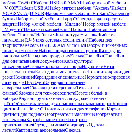
мебели "V-500"
Кабели USB 3.0 AM-AF
Набор мягкой мебели
"V-600"
Кабели USB A
Набор мягкой мебели "Аксель"
Кабели
VGA/SVGA (D-SUB)
Набор мягкой мебели "Ва-Банк"
Кабели в
бухтах
Набор мягкой мебели "Гарда"
Спецодежда и средства
защиты
Набор мягкой мебели "Милано"
Набор мягкой мебели
"Модесто"
Набор мягкой мебели "Наполи"
Набор мягкой
мебели "Ригель"
Наборы <Клавиатура + мышь>
Кабели-
патчкорды RJ45 (для сетевых соединений)
Наборы для
творчества
Кабель USB 3.0 AM-MicroBM
Наборы письменных
принадлежностей
Наборы подарочные с ручкой
Календари
настольные
Наградная продукция
Калька
Наклейки
Наклейки
для опечатывания документов
Калькуляторы
инженерные
Столы
Настольные наборы
Наушники
Нити,
шпагаты и иглы
Карандаши механические
Ножи и коврики для
резки
Ножницы
Карандаши специальные
Нормативно-правовая
литература
Ноутбуки
Карандаши цветные
акварельные
Обложки для переплета
Телефоны и
факсы
Обложки для термопереплета
Картон белый в
наборах
Картон грунтованный для художественных
работ
Обложки-книжки для планшетных компьютеров
Картон
цветной в наборах
Обложки-книжки для телефонов
Картон
цветной для поделок
Обогреватели масляные
Обогреватели-
конвекторы
Картофельное пюре быстрого
приготовления
Одежда зимняя
Картридеры
Одежда
летняя
Картриджи аэрозольные
Одежда