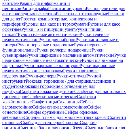
картотек
Рамки для информации и
ценников
Рапидографы
Расписание уроков
Распределители для
антигололедных реагентов
Реагенты антигололедные
Резинки
для денег
Розетки компьютерные, коннекторы и
периферия
Рулоны для касс из термобумаги
Рулоны для касс
офсетные
Ручки "5-й пишущий узел"
Ручки "пиши-
стирай"
Ручки гелевые автоматические
Ручки гелевые
неавтоматические
Ручки для наборов
Ручки капиллярные и
линеры
Ручки перьевые подарочные
Ручки перьевые
функциональные
Ручки роллеры подарочные
Ручки
сувенирные
Ручки шариковые масляные автоматические
Ручки
шариковые масляные неавтоматические
Ручки шариковые на
подставке
Ручки шариковые на шнурке
Ручки шариковые
неавтоматические с колпачком
Ручки шариковые
подарочные
Ручки-роллеры
Ручки-стилусы
Ручной
инструмент
Рюкзаки городские / для старшеклассников и
студентов
Рюкзаки городские с отделением для
ноутбука
Салфетки влажные детские
Салфетки для настольных
диспенсеров
Салфетки косметические
Салфетки
хозяйственные
Салфетницы
Сахарницы
Сейфы
взломостойкие
Сейфы огне-взломостойкие
Сейфы
огнестойкие
Сейфы оружейные
Сейфы офисные,
мебельные
Сиденья и рамы для многоместных кресел
Скатерти
столовые
Скобы для степлеров
Скрепки
Сладкие
напитки
Сменные блоки для органайзеров
Сменные блоки для