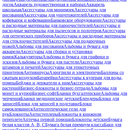
досок
Акварель художественная в наборах
Акварель
школьная
Аксессуары для минимоек
Аксессуары для
рисования
Аксессуары для уничтожителей
Аксессуары для
кофеварок и кофемашин
Банковское оборудование
Аксессуары
и расходные материалы для пароочистителей
Аксессуары и
расходные материалы для пылесосов и полотеров
Аксессуары
для оптических приборов
Аксессуары и расходные материалы
для стеклоочистителей
Аксессуары для подарочных
ножей
Альбомы для рисования
Альбомы и бумага для
акварели
Аксессуары для сборки и установки
рамок
Калькуляторы
Альбомы и бумага для графики и
эскизов
Альбомы и бумага для пастели
Аксессуары для
штампов и печатей
Аксессуары для этикеточных
принтеров
Антивирусы
Аэрогрили и электропечи
Баллоны со
сжатым воздухом
Батарейки
Аксессуары к кулерам для воды,
помпы
Бейджи и держатели к ним
Акссесуары для
растений
Бизнес-блокноты и бизнес-тетради
Альбомы для
монет и купюр
Бизнес-софт
Бланки бухгалтерские
Альбомы для
черчения
Бланки медицинские детские
Блендеры
Блоки для
записей
Блоки для записей в подставке
Блоки
самоклеящиеся
Антисептические гели для
рук
Блокноты
Антистеплеры
Блокноты в книжном
переплете
Аптечка первой помощи
Блокноты детские
Бумага
белая классов А, В, С
Бумага белая премиум класса
Баки для
мусора
Бумага для широкоформатной печати
Бандероли,