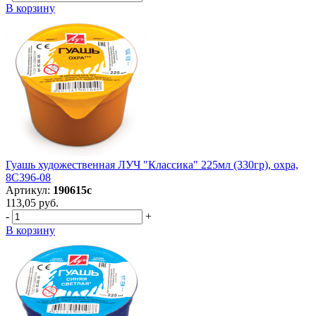
В корзину
Гуашь художественная ЛУЧ "Классика" 225мл (330гр), охра,
8С396-08
Артикул:
190615с
113,05 руб.
-
+
В корзину