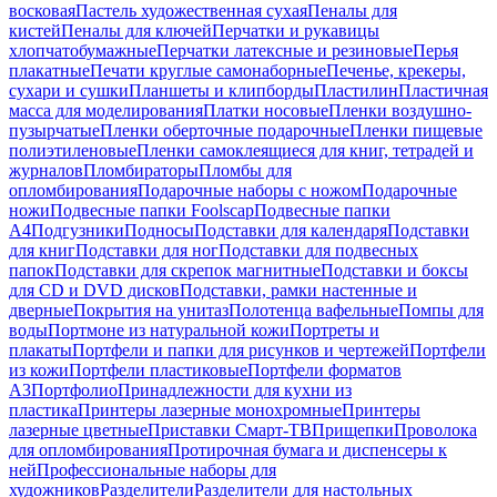
восковая
Пастель художественная сухая
Пеналы для
кистей
Пеналы для ключей
Перчатки и рукавицы
хлопчатобумажные
Перчатки латексные и резиновые
Перья
плакатные
Печати круглые самонаборные
Печенье, крекеры,
сухари и сушки
Планшеты и клипборды
Пластилин
Пластичная
масса для моделирования
Платки носовые
Пленки воздушно-
пузырчатые
Пленки оберточные подарочные
Пленки пищевые
полиэтиленовые
Пленки самоклеящиеся для книг, тетрадей и
журналов
Пломбираторы
Пломбы для
опломбирования
Подарочные наборы с ножом
Подарочные
ножи
Подвесные папки Foolscap
Подвесные папки
А4
Подгузники
Подносы
Подставки для календаря
Подставки
для книг
Подставки для ног
Подставки для подвесных
папок
Подставки для скрепок магнитные
Подставки и боксы
для CD и DVD дисков
Подставки, рамки настенные и
дверные
Покрытия на унитаз
Полотенца вафельные
Помпы для
воды
Портмоне из натуральной кожи
Портреты и
плакаты
Портфели и папки для рисунков и чертежей
Портфели
из кожи
Портфели пластиковые
Портфели форматов
А3
Портфолио
Принадлежности для кухни из
пластика
Принтеры лазерные монохромные
Принтеры
лазерные цветные
Приставки Смарт-ТВ
Прищепки
Проволока
для опломбирования
Протирочная бумага и диспенсеры к
ней
Профессиональные наборы для
художников
Разделители
Разделители для настольных