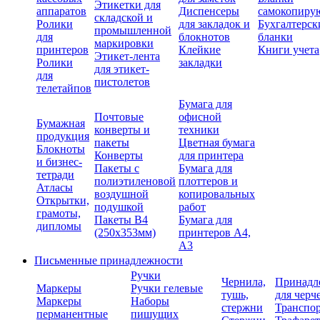
Этикетки для
аппаратов
Диспенсеры
самокопиру
складской и
Ролики
для закладок и
Бухгалтерск
промышленной
для
блокнотов
бланки
маркировки
принтеров
Клейкие
Книги учета
Этикет-лента
Ролики
закладки
для этикет-
для
пистолетов
телетайпов
Бумага для
Почтовые
офисной
Бумажная
конверты и
техники
продукция
пакеты
Цветная бумага
Блокноты
Конверты
для принтера
и бизнес-
Пакеты с
Бумага для
тетради
полиэтиленовой
плоттеров и
Атласы
воздушной
копировальных
Открытки,
подушкой
работ
грамоты,
Пакеты В4
Бумага для
дипломы
(250х353мм)
принтеров А4,
А3
Письменные принадлежности
Ручки
Чернила,
Принадл
Маркеры
Ручки гелевые
тушь,
для черч
Маркеры
Наборы
стержни
Транспо
перманентные
пишущих