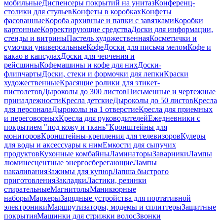
мобильные
Диспенсеры покрытий на унитаз
Конференц-
столики для стульев
Конфеты в коробках
Конфеты
фасованные
Короба архивные и папки с завязками
Коробки
картонные
Корректирующие средства
Доски для информации,
стенды и витрины
Пастель художественная
Косметички и
сумочки универсальные
Кофе
Доски для письма мелом
Кофе и
какао в капсулах
Доски для черчения и
рейсшины
Кофемашины и кофе для них
Доски-
флипчарты
Доски, стеки и формочки для лепки
Краски
художественные
Красящие ролики для этикет-
пистолетов
Дыроколы до 300 листов
Письменные и чертежные
принадлежности
Кресла детские
Дыроколы до 50 листов
Кресла
для персонала
Дыроколы на 1 отверстие
Кресла для приемных
и переговорных
Кресла для руководителей
Ежедневники с
покрытием "под кожу и ткань"
Кронштейны для
мониторов
Кронштейны-крепления для телевизоров
Кулеры
для воды и аксессуары к ним
Емкости для сыпучих
продуктов
Кухонные комбайны
Ламинаторы
Заварники
Лампы
люминесцентные энергосберегающие
Лампы
накаливания
Зажимы для купюр
Лапша быстрого
приготовления
Закладки
Ластики, резинки
стирательные
Магнитолы
Маникюрные
наборы
Маркеры
Зарядные устройства для портативной
электроники
Маршрутизаторы, модемы и сплиттеры
Защитные
покрытия
Машинки для стрижки волос
Звонки