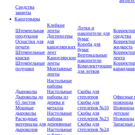
антисе
Средства
защиты
Канцтовары
Клейкие
Лотки и
Штемпельная
ленты
Корректи
накопители для
продукция
Диспенсеры
средства
бумаг
Оснастки для
для
Корректи
Короба для
печати
канцелярских
жидкость
бумаг
Штемпельные
лент
Корректи
Вертикальные
краски
Канцелярские
лента
накопители
Штемпельные
ленты
Корректи
Комплектующие
подушки
Монтажные
карандаш
для лотков
ленты
Настольные
наборы
Дыроколы
Настольные
Скобы для
Дыроколы до
наборы из
степлеров
Офисные 
65 листов
дерева и
Скобы для
ножницы
Мощные
металла
степлеров №10
Ножницы
дыроколы
Настольные
Скобы для
детские
Расходные
наборы
степлеров №23
Ножницы
материалы для
деревянные
Скобы для
Запасные 
дыроколов
Настольные
степлеров №24
наборы