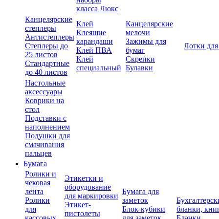
класса Люкс
Канцелярские
Клей
Канцелярские
степлеры
Клеящие
мелочи
Антистеплеры
карандаши
Зажимы для
Степлеры до
Лотки для
Клей ПВА
бумаг
25 листов
Клей
Скрепки
Стандартные
специальный
Булавки
до 40 листов
Настольные
аксессуары
Коврики на
стол
Подставки с
наполнением
Подушки для
смачивания
пальцев
Бумага
Ролики и
Этикетки и
чековая
оборудование
лента
Бумага для
для маркировки
Ролики
заметок
Бухгалтерск
Этикет-
для
Блок-кубики
бланки, кни
пистолеты
кассовых
для заметок
Бланки