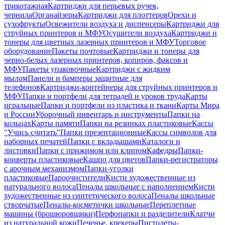
трикотажная
Картриджи для перьевых ручек,
чернила
Органайзеры
Картриджи для плоттеров
Орехи и
сухофрукты
Освежители воздуха и диспенсеры
Картриджи для
струйных принтеров и МФУ
Осушители воздуха
Картриджи и
тонеры для цветных лазерных принтеров и МФУ
Торговое
оборудование
Пакеты почтовые
Картриджи и тонеры для
черно-белых лазерных принтеров, копиров, факсов и
МФУ
Пакеты упаковочные
Картриджи с жидким
мылом
Панели и бамперы защитные для
телефонов
Картриджи-контейнеры для струйных принтеров и
МФУ
Папки и портфели для тетрадей и уроков труда
Карты
игральные
Папки и портфели из пластика и ткани
Карты Мира
и России
Уборочный инвентарь и инструменты
Папки на
кольцах
Карты памяти
Папки на резинках пластиковые
Кассы
"Учись считать"
Папки презентационные
Кассы символов для
наборных печатей
Папки с вкладышами
Каталоги и
листовки
Папки с прижимом или клипом
Кафедры
Папки-
конверты пластиковые
Кашпо для цветов
Папки-регистраторы
с арочным механизмом
Папки-уголки
пластиковые
Пароочистители
Кисти художественные из
натурального волоса
Пеналы школьные с наполнением
Кисти
художественные из синтетического волоса
Пеналы школьные
створчатые
Пеналы-косметички школьные
Переплетные
машины (брошюровщики)
Перфопапки и разделители
Клатчи
из натуральной кожи
Печенье, крекеры
Пистолеты-