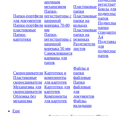
арочным
регистрат
механизмом
Пластиковые
Боксы для
Папки-
папки
подвесны
Папки-портфели
регистраторы с
Пластиковые
папок
для документов
шириной
папки на
Подвесны
Папки-портфели
корешка 70-80
кольцах
папки
пластиковые
мм
Пластиковые
стандарт
Папки-
Папки-
папки на
А4
картотеки
регистраторы с
резинках
Подставк
шириной
Разделители
для
корешка 50 мм
листов
подвесны
Самоклеящиеся
папок
карманы для
папок
Файлы и
Скоросшиватели
Картотеки и
папки
Пластиковые
компоненты
файловые
скоросшиватели
для картотек
Папки
Механизмы для
Картотеки для
файловые
скоросшивателя
карточек
для
Обложка без
Компоненты
документов
механизма
для картотек
Файлы-
вкладыши
Еще