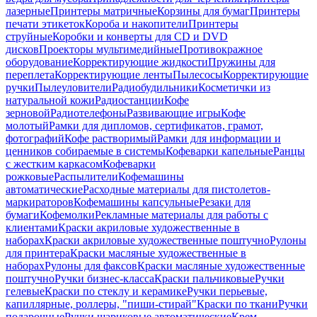
лазерные
Принтеры матричные
Корзины для бумаг
Принтеры
печати этикеток
Короба и накопители
Принтеры
струйные
Коробки и конверты для CD и DVD
дисков
Проекторы мультимедийные
Противокражное
оборудование
Корректирующие жидкости
Пружины для
переплета
Корректирующие ленты
Пылесосы
Корректирующие
ручки
Пылеуловители
Радиобудильники
Косметички из
натуральной кожи
Радиостанции
Кофе
зерновой
Радиотелефоны
Развивающие игры
Кофе
молотый
Рамки для дипломов, сертификатов, грамот,
фотографий
Кофе растворимый
Рамки для информации и
ценников собираемые в системы
Кофеварки капельные
Ранцы
с жестким каркасом
Кофеварки
рожковые
Распылители
Кофемашины
автоматические
Расходные материалы для пистолетов-
маркираторов
Кофемашины капсульные
Резаки для
бумаги
Кофемолки
Рекламные материалы для работы с
клиентами
Краски акриловые художественные в
наборах
Краски акриловые художественные поштучно
Рулоны
для принтера
Краски масляные художественные в
наборах
Рулоны для факсов
Краски масляные художественные
поштучно
Ручки бизнес-класса
Краски пальчиковые
Ручки
гелевые
Краски по стеклу и керамике
Ручки перьевые,
капиллярные, роллеры, "пиши-стирай"
Краски по ткани
Ручки
подарочные
Ручки шариковые автоматические
Крем