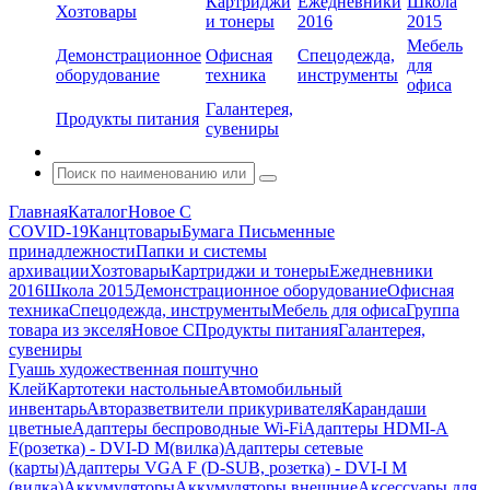
Картриджи
Ежедневники
Школа
Хозтовары
и тонеры
2016
2015
Мебель
Демонстрационное
Офисная
Спецодежда,
для
оборудование
техника
инструменты
офиса
Галантерея,
Продукты питания
сувениры
Главная
Каталог
Новое С
COVID-19
Канцтовары
Бумага
Письменные
принадлежности
Папки и системы
архивации
Хозтовары
Картриджи и тонеры
Ежедневники
2016
Школа 2015
Демонстрационное оборудование
Офисная
техника
Спецодежда, инструменты
Мебель для офиса
Группа
товара из экселя
Новое С
Продукты питания
Галантерея,
сувениры
Гуашь художественная поштучно
Клей
Картотеки настольные
Автомобильный
инвентарь
Авторазветвители прикуривателя
Карандаши
цветные
Адаптеры беспроводные Wi-Fi
Адаптеры HDMI-A
F(розетка) - DVI-D M(вилка)
Адаптеры сетевые
(карты)
Адаптеры VGA F (D-SUB, розетка) - DVI-I M
(вилка)
Аккумуляторы
Аккумуляторы внешние
Аксессуары для