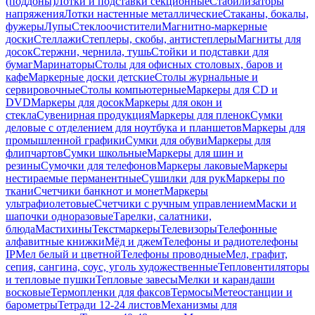
(поддоны)
Лотки и подставки секционные
Стабилизаторы
напряжения
Лотки настенные металлические
Стаканы, бокалы,
фужеры
Лупы
Стеклоочистители
Магнитно-маркерные
доски
Стеллажи
Степлеры, скобы, антистеплеры
Магниты для
досок
Стержни, чернила, тушь
Стойки и подставки для
бумаг
Маринаторы
Столы для офисных столовых, баров и
кафе
Маркерные доски детские
Столы журнальные и
сервировочные
Столы компьютерные
Маркеры для CD и
DVD
Маркеры для досок
Маркеры для окон и
стекла
Сувенирная продукция
Маркеры для пленок
Сумки
деловые с отделением для ноутбука и планшетов
Маркеры для
промышленной графики
Сумки для обуви
Маркеры для
флипчартов
Сумки школьные
Маркеры для шин и
резины
Сумочки для телефонов
Маркеры лаковые
Маркеры
нестираемые перманентные
Сушилки для рук
Маркеры по
ткани
Счетчики банкнот и монет
Маркеры
ультрафиолетовые
Счетчики с ручным управлением
Маски и
шапочки одноразовые
Тарелки, салатники,
блюда
Мастихины
Текстмаркеры
Телевизоры
Телефонные
алфавитные книжки
Мёд и джем
Телефоны и радиотелефоны
IP
Мел белый и цветной
Телефоны проводные
Мел, графит,
сепия, сангина, соус, уголь художественные
Тепловентиляторы
и тепловые пушки
Тепловые завесы
Мелки и карандаши
восковые
Термопленки для факсов
Термосы
Метеостанции и
барометры
Тетради 12-24 листов
Механизмы для