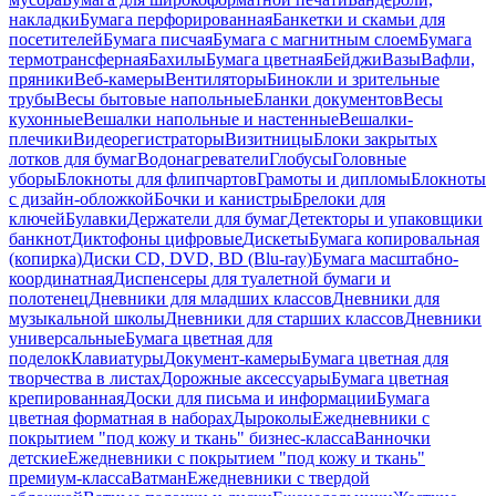
накладки
Бумага перфорированная
Банкетки и скамьи для
посетителей
Бумага писчая
Бумага с магнитным слоем
Бумага
термотрансферная
Бахилы
Бумага цветная
Бейджи
Вазы
Вафли,
пряники
Веб-камеры
Вентиляторы
Бинокли и зрительные
трубы
Весы бытовые напольные
Бланки документов
Весы
кухонные
Вешалки напольные и настенные
Вешалки-
плечики
Видеорегистраторы
Визитницы
Блоки закрытых
лотков для бумаг
Водонагреватели
Глобусы
Головные
уборы
Блокноты для флипчартов
Грамоты и дипломы
Блокноты
с дизайн-обложкой
Бочки и канистры
Брелоки для
ключей
Булавки
Держатели для бумаг
Детекторы и упаковщики
банкнот
Диктофоны цифровые
Дискеты
Бумага копировальная
(копирка)
Диски CD, DVD, BD (Blu-ray)
Бумага масштабно-
координатная
Диспенсеры для туалетной бумаги и
полотенец
Дневники для младших классов
Дневники для
музыкальной школы
Дневники для старших классов
Дневники
универсальные
Бумага цветная для
поделок
Клавиатуры
Документ-камеры
Бумага цветная для
творчества в листах
Дорожные аксессуары
Бумага цветная
крепированная
Доски для письма и информации
Бумага
цветная форматная в наборах
Дыроколы
Ежедневники с
покрытием "под кожу и ткань" бизнес-класса
Ванночки
детские
Ежедневники с покрытием "под кожу и ткань"
премиум-класса
Ватман
Ежедневники с твердой