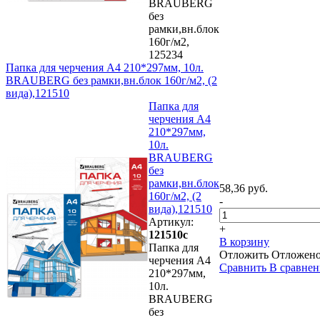
BRAUBERG
без
рамки,вн.блок
160г/м2,
125234
Папка для черчения А4 210*297мм, 10л.
BRAUBERG без рамки,вн.блок 160г/м2, (2
вида),121510
Папка для
черчения А4
210*297мм,
10л.
BRAUBERG
без
рамки,вн.блок
58,36 руб.
160г/м2, (2
-
вида),121510
Артикул:
+
121510с
В корзину
Папка для
Отложить
Отложен
черчения А4
Сравнить
В сравне
210*297мм,
10л.
BRAUBERG
без