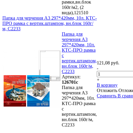
рамки,вн.блок
160г/м2, (2
вида),121510
Папка для черчения А3 297*420мм, 10л. КТС-
ПРО рамка с вертик.штампом, вн.блок 160г/
м, С2233
Папка для
черчения А3
297*420мм, 10л.
КТС-ПРО рамка
с
вертик.штампом,
121,08 руб.
вн.блок 160г/м,
-
С2233
Артикул:
+
126701с
В корзину
Папка для
Отложить
Отлож
черчения А3
Сравнить
В срав
297*420мм, 10л.
КТС-ПРО рамка
с
вертик.штампом,
вн.блок 160г/м,
С2233