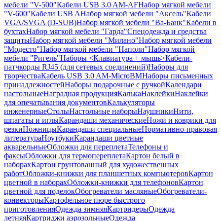
мебели "V-500"
Кабели USB 3.0 AM-AF
Набор мягкой мебели
"V-600"
Кабели USB A
Набор мягкой мебели "Аксель"
Кабели
VGA/SVGA (D-SUB)
Набор мягкой мебели "Ва-Банк"
Кабели в
бухтах
Набор мягкой мебели "Гарда"
Спецодежда и средства
защиты
Набор мягкой мебели "Милано"
Набор мягкой мебели
"Модесто"
Набор мягкой мебели "Наполи"
Набор мягкой
мебели "Ригель"
Наборы <Клавиатура + мышь>
Кабели-
патчкорды RJ45 (для сетевых соединений)
Наборы для
творчества
Кабель USB 3.0 AM-MicroBM
Наборы письменных
принадлежностей
Наборы подарочные с ручкой
Календари
настольные
Наградная продукция
Калька
Наклейки
Наклейки
для опечатывания документов
Калькуляторы
инженерные
Столы
Настольные наборы
Наушники
Нити,
шпагаты и иглы
Карандаши механические
Ножи и коврики для
резки
Ножницы
Карандаши специальные
Нормативно-правовая
литература
Ноутбуки
Карандаши цветные
акварельные
Обложки для переплета
Телефоны и
факсы
Обложки для термопереплета
Картон белый в
наборах
Картон грунтованный для художественных
работ
Обложки-книжки для планшетных компьютеров
Картон
цветной в наборах
Обложки-книжки для телефонов
Картон
цветной для поделок
Обогреватели масляные
Обогреватели-
конвекторы
Картофельное пюре быстрого
приготовления
Одежда зимняя
Картридеры
Одежда
летняя
Картриджи аэрозольные
Одежда