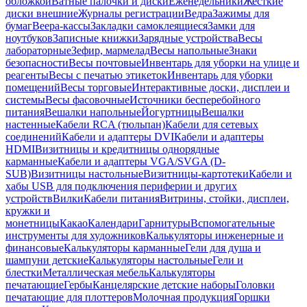
обложкой
Ватные палочки и диски
Еженедельники
Жесткие
диски внешние
Журналы регистрации
Ведра
Зажимы для
бумаг
Веера-кассы
Закладки самоклеящиеся
Замки для
ноутбуков
Записные книжки
Зарядные устройства
Весы
лабораторные
Зефир, мармелад
Весы напольные
Знаки
безопасности
Весы почтовые
Инвентарь для уборки на улице и
реагенты
Весы с печатью этикеток
Инвентарь для уборки
помещений
Весы торговые
Интерактивные доски, дисплеи и
системы
Весы фасовочные
Источники бесперебойного
питания
Вешалки напольные
Йогуртницы
Вешалки
настенные
Кабели RCA (тюльпан)
Кабели для сетевых
соединений
Кабели и адаптеры DVI
Кабели и адаптеры
HDMI
Визитницы и кредитницы однорядные
карманные
Кабели и адаптеры VGA/SVGA (D-
SUB)
Визитницы настольные
Визитницы-картотеки
Кабели и
хабы USB для подключения периферии и других
устройств
Вилки
Кабели питания
Витрины, стойки, дисплеи,
кружки и
монетницы
Какао
Календари
Гарнитуры
Вспомогательные
инструменты для художников
Калькуляторы инженерные и
финансовые
Калькуляторы карманные
Гели для душа и
шампуни детские
Калькуляторы настольные
Гели и
блестки
Металлическая мебель
Калькуляторы
печатающие
Гербы
Канцелярские детские наборы
Головки
печатающие для плоттеров
Молочная продукция
Горшки