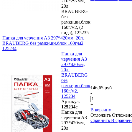
210*297мм,
20л.
BRAUBERG
без
рамки,вн.блок
160г/м2, (2
вида), 125235
Папка для черчения А3 297*420мм, 20л.
BRAUBERG без рамки,вн.блок 160г/м2,
125234
Папка для
черчения А3
297*420мм,
20л.
BRAUBERG
без
рамки,вн.блок
146,65 руб.
160г/м2,
-
125234
Артикул:
+
125234с
В корзину
Папка для
Отложить
Отложен
черчения А3
Сравнить
В сравне
297*420мм,
20л.