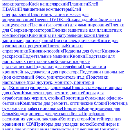
маркираторы
Клей канцелярский
Планинги
Клей
ПВА
Чай
Планшетные компьютеры
Клей
специальный
Пластилин, глина и масса для
моделирования
Плееры DVD
Клей-карандаш
Клейкие ленты
канцелярские
Пленки (заготовки) для ламинирования
Пленки
для Оверхед-проекторов
Пленки защитные для планшетных
компьютеров
Ключницы из натуральной кожи
Пленки
защитные для телефонов
Плитки электрические
Книги для
кулинарных рецептов
Плоттеры
Книги и
справочники
Книжки-пособия
Поддоны для бумаг
Книжки-
раскраски
Подметальные машины
Кнопки
Подставки для
настольных светильников
Коврики входные
грязезащитные
Подставки для телефона
Подставки и
кронштейны-держатели для проектора
Подставки напольные
(под системный блок, уничтожитель ит.д.)
Подставки
настольные (под ноутбук, монитор, принтер и
т.д.)
Комплектующие к дыроколам
Полки, этажерки и ящики
для обуви
Комплекты для ремонта, контейнеры для
отработанных чернил, стойки
Полотенца бумажные офисно-
бытовые
Комплекты для ремонта, оптические блоки
Полотенца
бумажные профессиональные
Полотеры
Кондиционеры для
белья
Кондиционеры для детского белья
Портфолио,
расписания уроков, закладки
Конструкторы
Контейнеры для
хранения и СВЧ
Приборы для укладки волос
Контейнеры и
ведра для мусора
Принадлежности для черчения
Принтеры