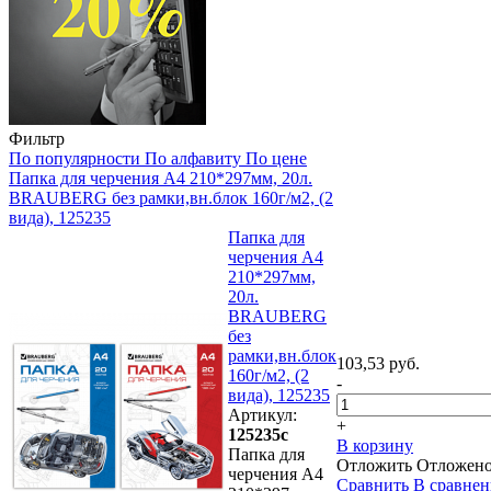
Фильтр
По популярности
По алфавиту
По цене
Папка для черчения А4 210*297мм, 20л.
BRAUBERG без рамки,вн.блок 160г/м2, (2
вида), 125235
Папка для
черчения А4
210*297мм,
20л.
BRAUBERG
без
рамки,вн.блок
103,53 руб.
160г/м2, (2
-
вида), 125235
Артикул:
+
125235с
В корзину
Папка для
Отложить
Отложен
черчения А4
Сравнить
В сравне