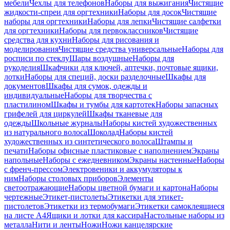
мебели
Чехлы для телефонов
Наборы для выжигания
Чистящие
жидкости-спреи для оргтехники
Наборы для досок
Чистящие
наборы для оргтехники
Наборы для лепки
Чистящие салфетки
для оргтехники
Наборы для первоклассников
Чистящие
средства для кухни
Наборы для рисования и
моделирования
Чистящие средства универсальные
Наборы для
росписи по стеклу
Шары воздушные
Наборы для
рукоделия
Шкафчики для ключей, аптечки, почтовые ящики,
лотки
Наборы для специй, доски разделочные
Шкафы для
документов
Шкафы для сумок, одежды и
индивидуальные
Наборы для творчества с
пластилином
Шкафы и тумбы для картотек
Наборы запасных
грифелей для циркулей
Шкафы тканевые для
одежды
Школьные журналы
Наборы кистей художественных
из натурального волоса
Шоколад
Наборы кистей
художественных из синтетического волоса
Штампы и
печати
Наборы офисные пластиковые с наполнением
Экраны
напольные
Наборы с ежедневником
Экраны настенные
Наборы
с френч-прессом
Электровеники и аккумуляторы к
ним
Наборы столовых приборов
Элементы
светоотражающие
Наборы цветной бумаги и картона
Наборы
чертежные
Этикет-пистолеты
Этикетки для этикет-
пистолетов
Этикетки из термобумаги
Этикетки самоклеящиеся
на листе А4
Ящики и лотки для кассира
Настольные наборы из
металла
Нити и ленты
Ножи
Ножи канцелярские