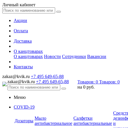
Личный кабинет
Акции
Оплата
Доставка
О канцтоварах
О канцтоварах
Новости
Сотрудники
Вакансии
Контакты
zakaz@kvik.ru
+7 495 649-65-88
zakaz@kvik.ru
+7 495 649-65-88
Товаров:
0
Товаров:
0
на
0 руб.
Меню
COVID-19
Средст
Мыло
Салфетки
дезинф
Дозаторы
антибактериальное
антибактериальные
и