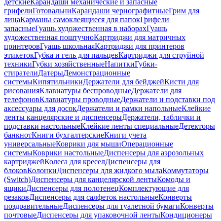
детские
Карандаши механические и запасные
грифели
Готовальни
Карандаши чернографитные
Грим для
лица
Карманы самоклеящиеся для папок
Грифели
запасные
Гуашь художественная в наборах
Гуашь
художественная поштучно
Картриджи для матричных
принтеров
Гуашь школьная
Картриджи для принтеров
этикеток
Губка и гель для пальцев
Картриджи для струйной
техники
Губки хозяйственные
Напитки
Губки-
стиратели
Датеры
Демонстрационные
системы
Кипятильники
Держатели для бейджей
Кисти для
рисования
Клавиатуры беспроводные
Держатели для
телефонов
Клавиатуры проводные
Держатели и подставки под
аксессуары для досок
Держатели и рамки напольные
Клейкие
ленты канцелярские и диспенсеры
Держатели, таблички и
подставки настольные
Клейкие ленты специальные
Детекторы
банкнот
Книги бухгалтерские
Книги учета
универсальные
Коврики для мыши
Операционные
системы
Коврики настольные
Диспенсеры для аэрозольных
картриджей
Колеса для кресел
Диспенсеры для
блоков
Колонки
Диспенсеры для жидкого мыла
Коммутаторы
(Switch)
Диспенсеры для канцелярской ленты
Комоды и
ящики
Диспенсеры для полотенец
Комплектующие для
резаков
Диспенсеры для салфеток настольные
Конверты
поздравительные
Диспенсеры для туалетной бумаги
Конверты
почтовые
Диспенсеры для упаковочной ленты
Кондиционеры