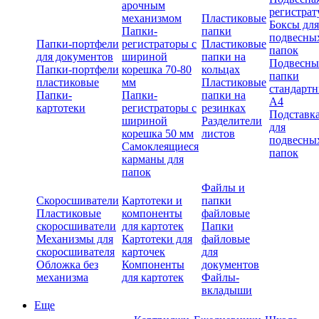
арочным
регистрат
механизмом
Пластиковые
Боксы для
Папки-
папки
подвесны
Папки-портфели
регистраторы с
Пластиковые
папок
для документов
шириной
папки на
Подвесны
Папки-портфели
корешка 70-80
кольцах
папки
пластиковые
мм
Пластиковые
стандарт
Папки-
Папки-
папки на
А4
картотеки
регистраторы с
резинках
Подставк
шириной
Разделители
для
корешка 50 мм
листов
подвесны
Самоклеящиеся
папок
карманы для
папок
Файлы и
Скоросшиватели
Картотеки и
папки
Пластиковые
компоненты
файловые
скоросшиватели
для картотек
Папки
Механизмы для
Картотеки для
файловые
скоросшивателя
карточек
для
Обложка без
Компоненты
документов
механизма
для картотек
Файлы-
вкладыши
Еще