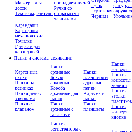
Стержни
Трафаре
Маркеры для
принадлежностей
Тушь
фигур, л
досок
Ручки со
чертежная
окружно
Текстовыделители
стираемыми
Чернила
Угольни
чернилами
Карандаши
Карандаши
механические
Точилки
Грифели для
карандашей
Папки и системы архивации
Папки-
Папки
конверты
Картонные
архивные
Папки
Папки-
папки
Боксы
планшеты и
конверты 
Папки на
архивные
адресные
молнии
резинках
Короба
папки
Папки-
Папки дело с
архивные для
Адресные
уголки
завязками
папок
папки
пластико
Папки с
Папки
Папки
Папки-
клапаном
архивные с
планшеты
конверты 
завязками
кнопке
Папки-
регистраторы с
Подвесна