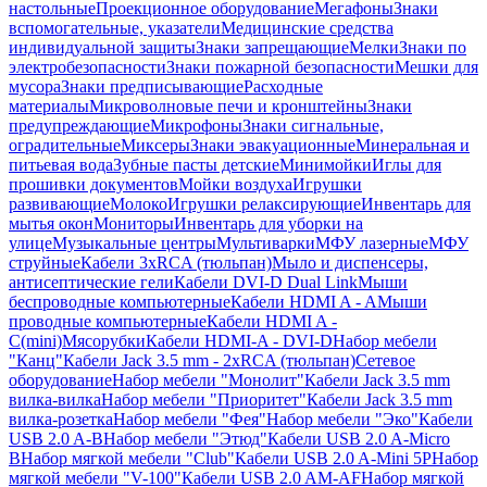
настольные
Проекционное оборудование
Мегафоны
Знаки
вспомогательные, указатели
Медицинские средства
индивидуальной защиты
Знаки запрещающие
Мелки
Знаки по
электробезопасности
Знаки пожарной безопасности
Мешки для
мусора
Знаки предписывающие
Расходные
материалы
Микроволновые печи и кронштейны
Знаки
предупреждающие
Микрофоны
Знаки сигнальные,
оградительные
Миксеры
Знаки эвакуационные
Минеральная и
питьевая вода
Зубные пасты детские
Минимойки
Иглы для
прошивки документов
Мойки воздуха
Игрушки
развивающие
Молоко
Игрушки релаксирующие
Инвентарь для
мытья окон
Мониторы
Инвентарь для уборки на
улице
Музыкальные центры
Мультиварки
МФУ лазерные
МФУ
струйные
Кабели 3xRCA (тюльпан)
Мыло и диспенсеры,
антисептические гели
Кабели DVI-D Dual Link
Мыши
беспроводные компьютерные
Кабели HDMI A - A
Мыши
проводные компьютерные
Кабели HDMI A -
C(mini)
Мясорубки
Кабели HDMI-A - DVI-D
Набор мебели
"Канц"
Кабели Jack 3.5 mm - 2xRCA (тюльпан)
Сетевое
оборудование
Набор мебели "Монолит"
Кабели Jack 3.5 mm
вилка-вилка
Набор мебели "Приоритет"
Кабели Jack 3.5 mm
вилка-розетка
Набор мебели "Фея"
Набор мебели "Эко"
Кабели
USB 2.0 A-B
Набор мебели "Этюд"
Кабели USB 2.0 A-Micro
B
Набор мягкой мебели "Club"
Кабели USB 2.0 A-Mini 5P
Набор
мягкой мебели "V-100"
Кабели USB 2.0 AM-AF
Набор мягкой