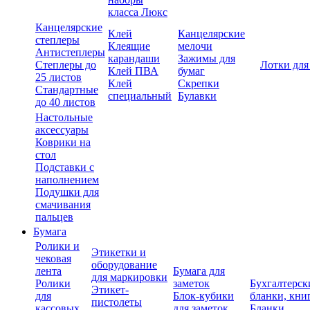
класса Люкс
Канцелярские
Клей
Канцелярские
степлеры
Клеящие
мелочи
Антистеплеры
карандаши
Зажимы для
Степлеры до
Лотки для
Клей ПВА
бумаг
25 листов
Клей
Скрепки
Стандартные
специальный
Булавки
до 40 листов
Настольные
аксессуары
Коврики на
стол
Подставки с
наполнением
Подушки для
смачивания
пальцев
Бумага
Ролики и
Этикетки и
чековая
оборудование
лента
Бумага для
для маркировки
Ролики
заметок
Бухгалтерск
Этикет-
для
Блок-кубики
бланки, кни
пистолеты
кассовых
для заметок
Бланки