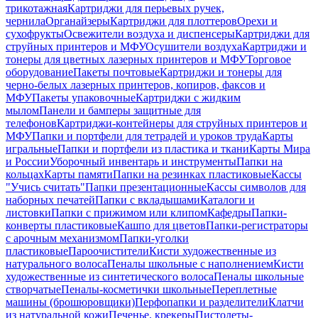
трикотажная
Картриджи для перьевых ручек,
чернила
Органайзеры
Картриджи для плоттеров
Орехи и
сухофрукты
Освежители воздуха и диспенсеры
Картриджи для
струйных принтеров и МФУ
Осушители воздуха
Картриджи и
тонеры для цветных лазерных принтеров и МФУ
Торговое
оборудование
Пакеты почтовые
Картриджи и тонеры для
черно-белых лазерных принтеров, копиров, факсов и
МФУ
Пакеты упаковочные
Картриджи с жидким
мылом
Панели и бамперы защитные для
телефонов
Картриджи-контейнеры для струйных принтеров и
МФУ
Папки и портфели для тетрадей и уроков труда
Карты
игральные
Папки и портфели из пластика и ткани
Карты Мира
и России
Уборочный инвентарь и инструменты
Папки на
кольцах
Карты памяти
Папки на резинках пластиковые
Кассы
"Учись считать"
Папки презентационные
Кассы символов для
наборных печатей
Папки с вкладышами
Каталоги и
листовки
Папки с прижимом или клипом
Кафедры
Папки-
конверты пластиковые
Кашпо для цветов
Папки-регистраторы
с арочным механизмом
Папки-уголки
пластиковые
Пароочистители
Кисти художественные из
натурального волоса
Пеналы школьные с наполнением
Кисти
художественные из синтетического волоса
Пеналы школьные
створчатые
Пеналы-косметички школьные
Переплетные
машины (брошюровщики)
Перфопапки и разделители
Клатчи
из натуральной кожи
Печенье, крекеры
Пистолеты-