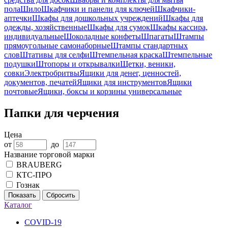
пола
Шило
Шкафчики и панели для ключей
Шкафчики-
аптечки
Шкафы для дошкольных учреждений
Шкафы для
одежды, хозяйственные
Шкафы для сумок
Шкафы кассира,
индивидуальные
Шоколадные конфеты
Шпагаты
Штампы
прямоугольные самонаборные
Штампы стандартных
слов
Штативы для селфи
Штемпельная краска
Штемпельные
подушки
Штопоры и открывалки
Щетки, веники,
совки
Электробритвы
Ящики для денег, ценностей,
документов, печатей
Ящики для инструментов
Ящики
почтовые
Ящики, боксы и корзины универсальные
Папки для черчения
Цена
от
до
Название торговой марки
BRAUBERG
КТС-ПРО
Гознак
Показать
Сбросить
Каталог
COVID-19