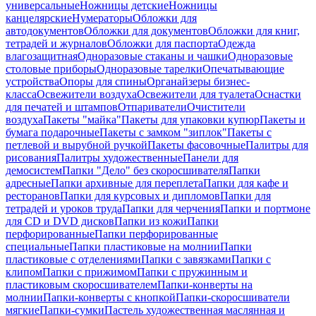
универсальные
Ножницы детские
Ножницы
канцелярские
Нумераторы
Обложки для
автодокументов
Обложки для документов
Обложки для книг,
тетрадей и журналов
Обложки для паспорта
Одежда
влагозащитная
Одноразовые стаканы и чашки
Одноразовые
столовые приборы
Одноразовые тарелки
Опечатывающие
устройства
Опоры для спины
Органайзеры бизнес-
класса
Освежители воздуха
Освежители для туалета
Оснастки
для печатей и штампов
Отпариватели
Очистители
воздуха
Пакеты "майка"
Пакеты для упаковки купюр
Пакеты и
бумага подарочные
Пакеты с замком "зиплок"
Пакеты с
петлевой и вырубной ручкой
Пакеты фасовочные
Палитры для
рисования
Палитры художественные
Панели для
демосистем
Папки "Дело" без скоросшивателя
Папки
адресные
Папки архивные для переплета
Папки для кафе и
ресторанов
Папки для курсовых и дипломов
Папки для
тетрадей и уроков труда
Папки для черчения
Папки и портмоне
для CD и DVD дисков
Папки из кожи
Папки
перфорированные
Папки перфорированные
специальные
Папки пластиковые на молнии
Папки
пластиковые с отделениями
Папки с завязками
Папки с
клипом
Папки с прижимом
Папки с пружинным и
пластиковым скоросшивателем
Папки-конверты на
молнии
Папки-конверты с кнопкой
Папки-скоросшиватели
мягкие
Папки-сумки
Пастель художественная маслянная и