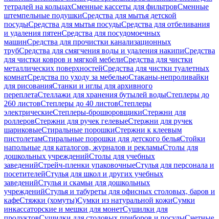
тетрадей на кольцах
Сменные кассеты для фильтров
Сменные
штемпельные подушки
Средства для мытья детской
посуды
Средства для мытья посуды
Средства для отбеливания
и удаления пятен
Средства для посудомоечных
машин
Средства для прочистки канализационных
труб
Средства для смягчения воды и удаления накипи
Средства
для чистки ковров и мягкой мебели
Средства для чистки
металлических поверхностей
Средства для чистки туалетных
комнат
Средства по уходу за мебелью
Стаканы-непроливайки
для рисования
Станки и иглы для архивного
переплета
Стеллажи для хранения бутылей воды
Степлеры до
260 листов
Степлеры до 40 листов
Степлеры
электрические
Степлеры-брошюровщики
Стержни для
роллеров
Стержни для ручек гелевые
Стержни для ручек
шариковые
Стиральные порошки
Стержни к клеевым
пистолетам
Стиральные порошки для детского белья
Стойки
напольные для каталогов, журналов и рекламы
Столы для
дошкольных учреждений
Столы для учебных
заведений
Стрейч-пленки упаковочные
Стулья для персонала и
посетителей
Стулья для школ и других учебных
заведений
Стулья и скамьи для дошкольных
учреждений
Стулья и табуреты для офисных столовых, баров и
кафе
Стяжки (хомуты)
Сумки из натуральной кожи
Сумки
инкассаторские и мешки для монет
Сушилки для
продуктов
Сушилки для столовых приборов и посуды
Счетные