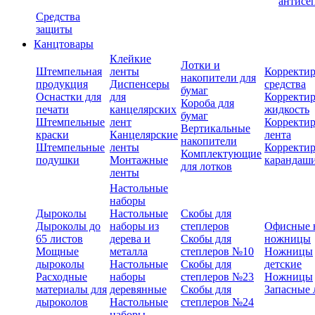
антисе
Средства
защиты
Канцтовары
Клейкие
Лотки и
Штемпельная
ленты
Корректи
накопители для
продукция
Диспенсеры
средства
бумаг
Оснастки для
для
Корректи
Короба для
печати
канцелярских
жидкость
бумаг
Штемпельные
лент
Корректи
Вертикальные
краски
Канцелярские
лента
накопители
Штемпельные
ленты
Корректи
Комплектующие
подушки
Монтажные
карандаш
для лотков
ленты
Настольные
наборы
Дыроколы
Настольные
Скобы для
Дыроколы до
наборы из
степлеров
Офисные 
65 листов
дерева и
Скобы для
ножницы
Мощные
металла
степлеров №10
Ножницы
дыроколы
Настольные
Скобы для
детские
Расходные
наборы
степлеров №23
Ножницы
материалы для
деревянные
Скобы для
Запасные 
дыроколов
Настольные
степлеров №24
наборы