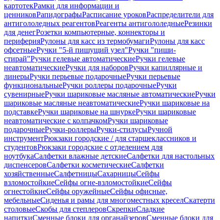
картотек
Рамки для информации и
ценников
Рапидографы
Расписание уроков
Распределители для
антигололедных реагентов
Реагенты антигололедные
Резинки
для денег
Розетки компьютерные, коннекторы и
периферия
Рулоны для касс из термобумаги
Рулоны для касс
офсетные
Ручки "5-й пишущий узел"
Ручки "пиши-
стирай"
Ручки гелевые автоматические
Ручки гелевые
неавтоматические
Ручки для наборов
Ручки капиллярные и
линеры
Ручки перьевые подарочные
Ручки перьевые
функциональные
Ручки роллеры подарочные
Ручки
сувенирные
Ручки шариковые масляные автоматические
Ручки
шариковые масляные неавтоматические
Ручки шариковые на
подставке
Ручки шариковые на шнурке
Ручки шариковые
неавтоматические с колпачком
Ручки шариковые
подарочные
Ручки-роллеры
Ручки-стилусы
Ручной
инструмент
Рюкзаки городские / для старшеклассников и
студентов
Рюкзаки городские с отделением для
ноутбука
Салфетки влажные детские
Салфетки для настольных
диспенсеров
Салфетки косметические
Салфетки
хозяйственные
Салфетницы
Сахарницы
Сейфы
взломостойкие
Сейфы огне-взломостойкие
Сейфы
огнестойкие
Сейфы оружейные
Сейфы офисные,
мебельные
Сиденья и рамы для многоместных кресел
Скатерти
столовые
Скобы для степлеров
Скрепки
Сладкие
напитки
Сменные блоки для органайзеров
Сменные блоки для