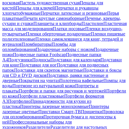
восковая
Пастель художественная сухая
Пеналы для
кистей
Пеналы для ключей
Перчатки и рукавицы
хлопчатобумажные
Перчатки латексные и резиновые
Перья
плакатные
Печати круглые самонаборные
Печенье, крекеры,
сухари и сушки
Планшеты и клипборды
Пластилин
Пластичная
масса для моделирования
Платки носовые
Пленки воздушно-
пузырчатые
Пленки оберточные подарочные
Пленки пищевые
полиэтиленовые
Пленки самоклеящиеся для книг, тетрадей и
журналов
Пломбираторы
Пломбы для
опломбирования
Подарочные наборы с ножом
Подарочные
ножи
Подвесные папки Foolscap
Подвесные папки
А4
Подгузники
Подносы
Подставки для календаря
Подставки
для книг
Подставки для ног
Подставки для подвесных
папок
Подставки для скрепок магнитные
Подставки и боксы
для CD и DVD дисков
Подставки, рамки настенные и
дверные
Покрытия на унитаз
Полотенца вафельные
Помпы для
воды
Портмоне из натуральной кожи
Портреты и
плакаты
Портфели и папки для рисунков и чертежей
Портфели
из кожи
Портфели пластиковые
Портфели форматов
А3
Портфолио
Принадлежности для кухни из
пластика
Принтеры лазерные монохромные
Принтеры
лазерные цветные
Приставки Смарт-ТВ
Прищепки
Проволока
для опломбирования
Протирочная бумага и диспенсеры к
ней
Профессиональные наборы для
художников
Разделители
Разделители для настольных