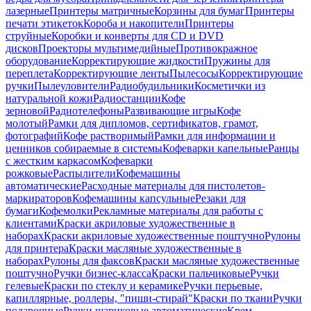
лазерные
Принтеры матричные
Корзины для бумаг
Принтеры
печати этикеток
Короба и накопители
Принтеры
струйные
Коробки и конверты для CD и DVD
дисков
Проекторы мультимедийные
Противокражное
оборудование
Корректирующие жидкости
Пружины для
переплета
Корректирующие ленты
Пылесосы
Корректирующие
ручки
Пылеуловители
Радиобудильники
Косметички из
натуральной кожи
Радиостанции
Кофе
зерновой
Радиотелефоны
Развивающие игры
Кофе
молотый
Рамки для дипломов, сертификатов, грамот,
фотографий
Кофе растворимый
Рамки для информации и
ценников собираемые в системы
Кофеварки капельные
Ранцы
с жестким каркасом
Кофеварки
рожковые
Распылители
Кофемашины
автоматические
Расходные материалы для пистолетов-
маркираторов
Кофемашины капсульные
Резаки для
бумаги
Кофемолки
Рекламные материалы для работы с
клиентами
Краски акриловые художественные в
наборах
Краски акриловые художественные поштучно
Рулоны
для принтера
Краски масляные художественные в
наборах
Рулоны для факсов
Краски масляные художественные
поштучно
Ручки бизнес-класса
Краски пальчиковые
Ручки
гелевые
Краски по стеклу и керамике
Ручки перьевые,
капиллярные, роллеры, "пиши-стирай"
Краски по ткани
Ручки
подарочные
Ручки шариковые автоматические
Крем