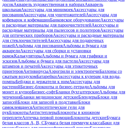
досок
Акварель художественная в наборах
Акварель
школьная
Аксессуары для минимоек
Аксессуары для
рисования
Аксессуары для уничтожителей
Аксессуары для
кофеварок и кофемашин
Банковское оборудование
Аксессуары
и расходные материалы для пароочистителей
Аксессуары и
расходные материалы для пылесосов и полотеров
Аксессуары
для оптических приборов
Аксессуары и расходные материалы
для стеклоочистителей
Аксессуары для подарочных
ножей
Альбомы для рисования
Альбомы и бумага для
акварели
Аксессуары для сборки и установки
рамок
Калькуляторы
Альбомы и бумага для графики и
эскизов
Альбомы и бумага для пастели
Аксессуары для
штампов и печатей
Аксессуары для этикеточных
принтеров
Антивирусы
Аэрогрили и электропечи
Баллоны со
сжатым воздухом
Батарейки
Аксессуары к кулерам для воды,
помпы
Бейджи и держатели к ним
Акссесуары для
растений
Бизнес-блокноты и бизнес-тетради
Альбомы для
монет и купюр
Бизнес-софт
Бланки бухгалтерские
Альбомы для
черчения
Бланки медицинские детские
Блендеры
Блоки для
записей
Блоки для записей в подставке
Блоки
самоклеящиеся
Антисептические гели для
рук
Блокноты
Антистеплеры
Блокноты в книжном
переплете
Аптечка первой помощи
Блокноты детские
Бумага
белая классов А, В, С
Бумага белая премиум класса
Баки для
мусора
Бумага для широкоформатной печати
Бандероли,