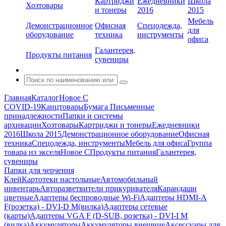
Картриджи
Ежедневники
Школа
Хозтовары
и тонеры
2016
2015
Мебель
Демонстрационное
Офисная
Спецодежда,
для
оборудование
техника
инструменты
офиса
Галантерея,
Продукты питания
сувениры
Главная
Каталог
Новое С
COVID-19
Канцтовары
Бумага
Письменные
принадлежности
Папки и системы
архивации
Хозтовары
Картриджи и тонеры
Ежедневники
2016
Школа 2015
Демонстрационное оборудование
Офисная
техника
Спецодежда, инструменты
Мебель для офиса
Группа
товара из экселя
Новое С
Продукты питания
Галантерея,
сувениры
Папки для черчения
Клей
Картотеки настольные
Автомобильный
инвентарь
Авторазветвители прикуривателя
Карандаши
цветные
Адаптеры беспроводные Wi-Fi
Адаптеры HDMI-A
F(розетка) - DVI-D M(вилка)
Адаптеры сетевые
(карты)
Адаптеры VGA F (D-SUB, розетка) - DVI-I M
(вилка)
Аккумуляторы
Аккумуляторы внешние
Аксессуары для