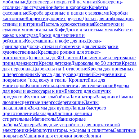
мобильные
Диспенсеры покрытий на унитаз
Конференц-
столики для стульев
Конфеты в коробках
Конфеты
фасованные
Короба архивные и папки с завязками
Коробки
картонные
Корректирующие средства
Доски для информации,
стенды и витрины
Пастель художественная
Косметички и
сумочки универсальные
Кофе
Доски для письма мелом
Кофе и
какао в капсулах
Доски для черчения и
рейсшины
Кофемашины и кофе для них
Доски-
флипчарты
Доски, стеки и формочки для лепки
Краски
художественные
Красящие ролики для этикет-
пистолетов
Дыроколы до 300 листов
Письменные и чертежные
принадлежности
Кресла детские
Дыроколы до 50 листов
Кресла
для персонала
Дыроколы на 1 отверстие
Кресла для приемных
и переговорных
Кресла для руководителей
Ежедневники с
покрытием "под кожу и ткань"
Кронштейны для
мониторов
Кронштейны-крепления для телевизоров
Кулеры
для воды и аксессуары к ним
Емкости для сыпучих
продуктов
Кухонные комбайны
Ламинаторы
Заварники
Лампы
люминесцентные энергосберегающие
Лампы
накаливания
Зажимы для купюр
Лапша быстрого
приготовления
Закладки
Ластики, резинки
стирательные
Магнитолы
Маникюрные
наборы
Маркеры
Зарядные устройства для портативной
электроники
Маршрутизаторы, модемы и сплиттеры
Защитные
покрытия
Машинки для стрижки волос
Звонки