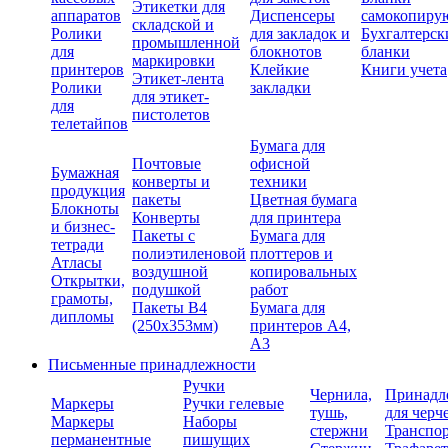
Этикетки для
аппаратов
Диспенсеры
самокопиру
складской и
Ролики
для закладок и
Бухгалтерск
промышленной
для
блокнотов
бланки
маркировки
принтеров
Клейкие
Книги учета
Этикет-лента
Ролики
закладки
для этикет-
для
пистолетов
телетайпов
Бумага для
Почтовые
офисной
Бумажная
конверты и
техники
продукция
пакеты
Цветная бумага
Блокноты
Конверты
для принтера
и бизнес-
Пакеты с
Бумага для
тетради
полиэтиленовой
плоттеров и
Атласы
воздушной
копировальных
Открытки,
подушкой
работ
грамоты,
Пакеты В4
Бумага для
дипломы
(250х353мм)
принтеров А4,
А3
Письменные принадлежности
Ручки
Чернила,
Принадл
Маркеры
Ручки гелевые
тушь,
для черч
Маркеры
Наборы
стержни
Транспо
перманентные
пишущих