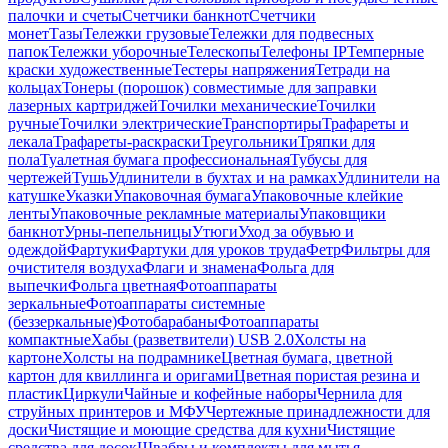
палочки и счеты
Счетчики банкнот
Счетчики
монет
Тазы
Тележки грузовые
Тележки для подвесных
папок
Тележки уборочные
Телескопы
Телефоны IP
Темперные
краски художественные
Тестеры напряжения
Тетради на
кольцах
Тонеры (порошок) совместимые для заправки
лазерных картриджей
Точилки механические
Точилки
ручные
Точилки электрические
Транспортиры
Трафареты и
лекала
Трафареты-раскраски
Треугольники
Тряпки для
пола
Туалетная бумага профессиональная
Тубусы для
чертежей
Тушь
Удлинители в бухтах и на рамках
Удлинители на
катушке
Указки
Упаковочная бумага
Упаковочные клейкие
ленты
Упаковочные рекламные материалы
Упаковщики
банкнот
Урны-пепельницы
Утюги
Уход за обувью и
одеждой
Фартуки
Фартуки для уроков труда
Фетр
Фильтры для
очистителя воздуха
Флаги и знамена
Фольга для
выпечки
Фольга цветная
Фотоаппараты
зеркальные
Фотоаппараты системные
(беззеркальные)
Фотобарабаны
Фотоаппараты
компактные
Хабы (разветвители) USB 2.0
Холсты на
картоне
Холсты на подрамнике
Цветная бумага, цветной
картон для квиллинга и оригами
Цветная пористая резина и
пластик
Циркули
Чайные и кофейные наборы
Чернила для
струйных принтеров и МФУ
Чертежные принадлежности для
доски
Чистящие и моющие средства для кухни
Чистящие
средства для досок
Швабры и комплекты для мытья