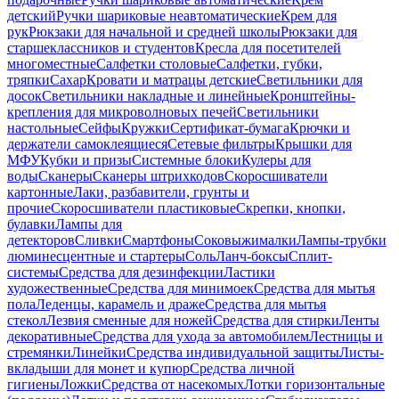
детский
Ручки шариковые неавтоматические
Крем для
рук
Рюкзаки для начальной и средней школы
Рюкзаки для
старшеклассников и студентов
Кресла для посетителей
многоместные
Салфетки столовые
Салфетки, губки,
тряпки
Сахар
Кровати и матрацы детские
Светильники для
досок
Светильники накладные и линейные
Кронштейны-
крепления для микроволновых печей
Светильники
настольные
Сейфы
Кружки
Сертификат-бумага
Крючки и
держатели самоклеящиеся
Сетевые фильтры
Крышки для
МФУ
Кубки и призы
Системные блоки
Кулеры для
воды
Сканеры
Сканеры штрихкодов
Скоросшиватели
картонные
Лаки, разбавители, грунты и
прочие
Скоросшиватели пластиковые
Скрепки, кнопки,
булавки
Лампы для
детекторов
Сливки
Смартфоны
Соковыжималки
Лампы-трубки
люминесцентные и стартеры
Соль
Ланч-боксы
Сплит-
системы
Средства для дезинфекции
Ластики
художественные
Средства для минимоек
Средства для мытья
пола
Леденцы, карамель и драже
Средства для мытья
стекол
Лезвия сменные для ножей
Средства для стирки
Ленты
декоративные
Средства для ухода за автомобилем
Лестницы и
стремянки
Линейки
Средства индивидуальной защиты
Листы-
вкладыши для монет и купюр
Средства личной
гигиены
Ложки
Средства от насекомых
Лотки горизонтальные