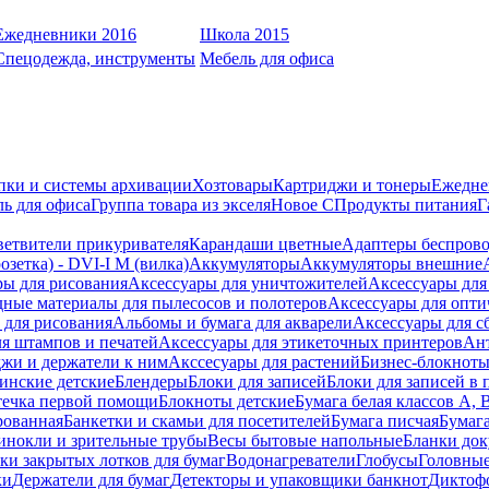
Ежедневники 2016
Школа 2015
Спецодежда, инструменты
Мебель для офиса
пки и системы архивации
Хозтовары
Картриджи и тонеры
Ежедне
ь для офиса
Группа товара из экселя
Новое С
Продукты питания
Г
ветвители прикуривателя
Карандаши цветные
Адаптеры беспрово
зетка) - DVI-I M (вилка)
Аккумуляторы
Аккумуляторы внешние
ры для рисования
Аксессуары для уничтожителей
Аксессуары для
дные материалы для пылесосов и полотеров
Аксессуары для опти
для рисования
Альбомы и бумага для акварели
Аксессуары для с
я штампов и печатей
Аксессуары для этикеточных принтеров
Ан
жи и держатели к ним
Акссесуары для растений
Бизнес-блокноты
инские детские
Блендеры
Блоки для записей
Блоки для записей в 
ечка первой помощи
Блокноты детские
Бумага белая классов А, 
рованная
Банкетки и скамьи для посетителей
Бумага писчая
Бумаг
инокли и зрительные трубы
Весы бытовые напольные
Бланки до
ки закрытых лотков для бумаг
Водонагреватели
Глобусы
Головны
ки
Держатели для бумаг
Детекторы и упаковщики банкнот
Диктоф