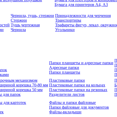
Бумага для принтеров А4, А3
Чернила, тушь, стержни
Принадлежности для черчения
Стержни
Транспортиры
остей
Тушь чертежная
Трафареты фигур, лекал, окружно
ми
Чернила
Угольники
П
Папки планшеты и адресные папки
П
Адресные папки
апок
П
Папки планшеты
зками
П
 арочным механизмом
Пластиковые папки
П
шириной корешка 70-80 мм
Пластиковые папки на кольцах
Б
шириной корешка 50 мм
Пластиковые папки на резинках
П
ы для папок
Разделители листов
П
ы для картотек
Файлы и папки файловые
Папки файловые для документов
ек
Файлы-вкладыши