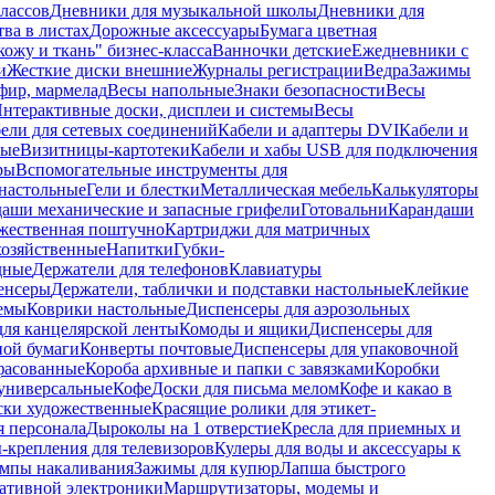
лассов
Дневники для музыкальной школы
Дневники для
тва в листах
Дорожные аксессуары
Бумага цветная
ожу и ткань" бизнес-класса
Ванночки детские
Ежедневники с
и
Жесткие диски внешние
Журналы регистрации
Ведра
Зажимы
фир, мармелад
Весы напольные
Знаки безопасности
Весы
нтерактивные доски, дисплеи и системы
Весы
ели для сетевых соединений
Кабели и адаптеры DVI
Кабели и
ные
Визитницы-картотеки
Кабели и хабы USB для подключения
ры
Вспомогательные инструменты для
настольные
Гели и блестки
Металлическая мебель
Калькуляторы
аши механические и запасные грифели
Готовальни
Карандаши
жественная поштучно
Картриджи для матричных
хозяйственные
Напитки
Губки-
дные
Держатели для телефонов
Клавиатуры
енсеры
Держатели, таблички и подставки настольные
Клейкие
емы
Коврики настольные
Диспенсеры для аэрозольных
ля канцелярской ленты
Комоды и ящики
Диспенсеры для
ной бумаги
Конверты почтовые
Диспенсеры для упаковочной
фасованные
Короба архивные и папки с завязками
Коробки
универсальные
Кофе
Доски для письма мелом
Кофе и какао в
ски художественные
Красящие ролики для этикет-
я персонала
Дыроколы на 1 отверстие
Кресла для приемных и
крепления для телевизоров
Кулеры для воды и аксессуары к
мпы накаливания
Зажимы для купюр
Лапша быстрого
тативной электроники
Маршрутизаторы, модемы и