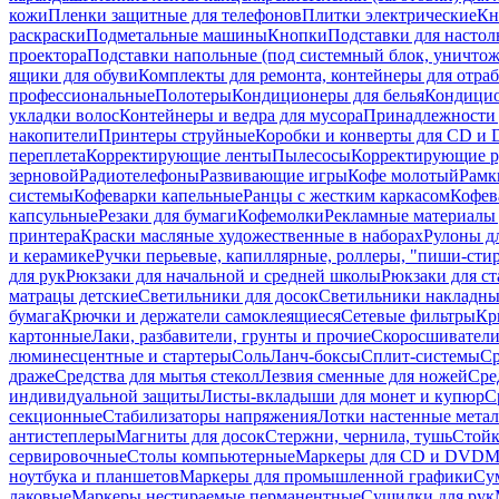
кожи
Пленки защитные для телефонов
Плитки электрические
Кн
раскраски
Подметальные машины
Кнопки
Подставки для настол
проектора
Подставки напольные (под системный блок, уничтожи
ящики для обуви
Комплекты для ремонта, контейнеры для отра
профессиональные
Полотеры
Кондиционеры для белья
Кондицио
укладки волос
Контейнеры и ведра для мусора
Принадлежности 
накопители
Принтеры струйные
Коробки и конверты для CD и
переплета
Корректирующие ленты
Пылесосы
Корректирующие р
зерновой
Радиотелефоны
Развивающие игры
Кофе молотый
Рамк
системы
Кофеварки капельные
Ранцы с жестким каркасом
Кофев
капсульные
Резаки для бумаги
Кофемолки
Рекламные материалы 
принтера
Краски масляные художественные в наборах
Рулоны д
и керамике
Ручки перьевые, капиллярные, роллеры, "пиши-сти
для рук
Рюкзаки для начальной и средней школы
Рюкзаки для ст
матрацы детские
Светильники для досок
Светильники накладны
бумага
Крючки и держатели самоклеящиеся
Сетевые фильтры
Кр
картонные
Лаки, разбавители, грунты и прочие
Скоросшиватели
люминесцентные и стартеры
Соль
Ланч-боксы
Сплит-системы
Ср
драже
Средства для мытья стекол
Лезвия сменные для ножей
Сре
индивидуальной защиты
Листы-вкладыши для монет и купюр
С
секционные
Стабилизаторы напряжения
Лотки настенные мета
антистеплеры
Магниты для досок
Стержни, чернила, тушь
Стойк
сервировочные
Столы компьютерные
Маркеры для CD и DVD
М
ноутбука и планшетов
Маркеры для промышленной графики
Су
лаковые
Маркеры нестираемые перманентные
Сушилки для рук