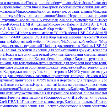
нки настольные
Проекционное оборудование
Мегафоны
Знаки вс
лектробезопасности
Знаки пожарной безопасности
Мешки для мус
еждающие
Микрофоны
Знаки сигнальные, оградительные
Миксер
и воздуха
Игрушки развивающие
Молоко
Игрушки релаксирующ
 струйные
Кабели 3xRCA (тюльпан)
Мыло и диспенсеры, антисе
рные
Кабели HDMI A - C(mini)
Мясорубки
Кабели HDMI-A - DVI-
и Jack 3.5 mm вилка-вилка
Набор мебели "Приоритет"
Кабели Jac
 A-Micro B
Набор мягкой мебели "Club"
Кабели USB 2.0 A-Mini 5
бели "V-600"
Кабели USB A
Набор мягкой мебели "Аксель"
Кабе
защиты
Набор мягкой мебели "Милано"
Набор мягкой мебели "Мод
(для сетевых соединений)
Наборы для творчества
Кабель USB 3.
ия
Калька
Наклейки
Наклейки для опечатывания документов
Каль
кие
Ножи и коврики для резки
Ножницы
Карандаши специальные
 для термопереплета
Картон белый в наборах
Картон грунтованн
нижки для телефонов
Картон цветной для поделок
Обогреватели
няя
Картриджи аэрозольные
Одежда трикотажная
Картриджи для 
ры
Картриджи для струйных принтеров и МФУ
Осушители воздух
еры для черно-белых лазерных принтеров, копиров, факсов и 
струйных принтеров и МФУ
Папки и портфели для тетрадей и уро
ты
Папки на кольцах
Карты памяти
Папки на резинках пластиков
и листовки
Папки с прижимом или клипом
Кафедры
Папки-конве
ли
Кисти художественные из натурального волоса
Пеналы школьн
ьные
Переплетные машины (брошюровщики)
Перфопапки и разде
Клей ПВА
Чай
Планшетные компьютеры
Клей специальный
Пласти
 ламинирования
Пленки для Оверхед-проекторов
Пленки защитны