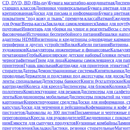
CD, DVD, BD (Blu-ray)
Бумага масштабно-координатная
Диспенс
старших классов
Дневники универсальные
Бумага цветная для 
крепированная
Доски для письма и информации
Бумага цветная
покрытием "под кожу и ткань" премиум-класса
Ватман
Ежеднев
для бумаг
Веера-кассы
Закладки самоклеящиеся
Замки для ноутб
почтовые
Инвентарь для уборки на улице и реагенты
Весы с печ
фасовочные
Источники бесперебойного питания
Вешалки напо
адаптеры HDMI
Визитницы и кредитницы однорядные карман
периферии и других устройств
Вилки
Кабели питания
Витрины, 
художников
Калькуляторы инженерные и финансовые
Калькуля
печатающие
Гербы
Канцелярские детские наборы
Головки печат
чернографитные
Грим для лица
Карманы самоклеящиеся для па
принтеров
Гуашь школьная
Картриджи для принтеров этикеток
Г
стиратели
Датеры
Демонстрационные системы
Кипятильники
Де
проводные
Держатели и подставки под аксессуары для досок
Де
ленты специальные
Детекторы банкнот
Книги бухгалтерские
Кн
картриджей
Колеса для кресел
Диспенсеры для блоков
Колонки
Д
полотенец
Комплектующие для резаков
Диспенсеры для салфето
ленты
Кондиционеры мобильные
Диспенсеры покрытий на уни
картонные
Корректирующие средства
Доски для информации, с
капсулах
Доски для черчения и рейсшины
Кофемашины и кофе д
пистолетов
Дыроколы до 300 листов
Письменные и чертежные 
переговорных
Кресла для руководителей
Ежедневники с покрыт
ним
Емкости для сыпучих продуктов
Кухонные комбайны
Ламин
приготовления
Закладки
Ластики, резинки стирательные
Магни