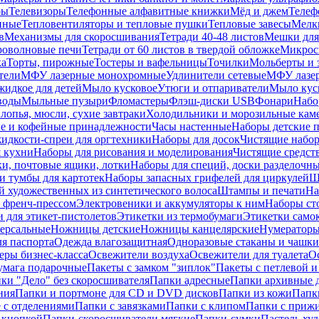
ры
Телевизоры
Телефонные алфавитные книжки
Мёд и джем
Телеф
енные
Тепловентиляторы и тепловые пушки
Тепловые завесы
Мелк
в
Механизмы для скоросшивания
Тетради 40-48 листов
Мешки для
оволновые печи
Тетради от 60 листов в твердой обложке
Микрос
ка
Торты, пирожные
Тостеры и вафельницы
Точилки
Мольберты и 
тели
МФУ лазерные монохромные
Удлинители сетевые
МФУ лазе
идкое для детей
Мыло кусковое
Утюги и отпариватели
Мыло куск
воды
Мыльные пузыри
Фломастеры
Флэш-диски USB
Фонари
Набо
лопья, мюсли, сухие завтраки
Холодильники и морозильные кам
е и кофейные принадлежности
Часы настенные
Наборы детские 
идкости-спреи для оргтехники
Наборы для досок
Чистящие набор
я кухни
Наборы для рисования и моделирования
Чистящие средст
и, почтовые ящики, лотки
Наборы для специй, доски разделочн
 тумбы для картотек
Наборы запасных грифелей для циркулей
Ш
й художественных из синтетического волоса
Штампы и печати
На
 френч-прессом
Электровеники и аккумуляторы к ним
Наборы ст
 для этикет-пистолетов
Этикетки из термобумаги
Этикетки само
ерсальные
Ножницы детские
Ножницы канцелярские
Нумератор
я паспорта
Одежда влагозащитная
Одноразовые стаканы и чашки
еры бизнес-класса
Освежители воздуха
Освежители для туалета
О
умага подарочные
Пакеты с замком "зиплок"
Пакеты с петлевой 
ки "Дело" без скоросшивателя
Папки адресные
Папки архивные д
ния
Папки и портмоне для CD и DVD дисков
Папки из кожи
Папк
 с отделениями
Папки с завязками
Папки с клипом
Папки с приж
 кнопкой
Папки-скоросшиватели мягкие
Папки-сумки
Пастель худ