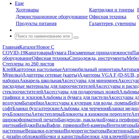
Еще
Хозтовары
Картриджи и тонеры
Демонстрационное оборудование
Офисная техника
Продукты питания
Галантерея, сувениры
Главная
Каталог
Новое С
COVID-19
Канцтовары
Бумага
Письменные принадлежности
Па
оборудование
Офисная техника
Спецодежда, инструменты
Мебел
Степлеры до 260 листов
Клей
Картотеки настольные
Автомобильный инвентарь
Автораз
M(вилка)
Адаптеры сетевые (карты)
Адаптеры VGA F (D-SUB, ро
наборах
Акварель школьная
Аксессуары для минимоек
Аксессуа
расходные материалы для пароочистителей
Аксессуары и расхо
стеклоочистителей
Аксессуары для подарочных ножей
Альбомы 
графики и эскизов
Альбомы и бумага для пастели
Аксессуары дл
воздухом
Батарейки
Аксессуары к кулерам для воды, помпы
Бейд
софт
Бланки бухгалтерские
Альбомы для черчения
Бланки медиц
рук
Блокноты
Антистеплеры
Блокноты в книжном переплете
Апт
широкоформатной печати
Бандероли, накладки
Бумага перфори
цветная
Бейджи
Вазы
Вафли, пряники
Веб-камеры
Вентиляторы
Б
настенные
Вешалки-плечики
Видеорегистраторы
Визитницы
Бло
с дизайн-обложкой
Бочки и канистры
Брелоки для ключей
Булав