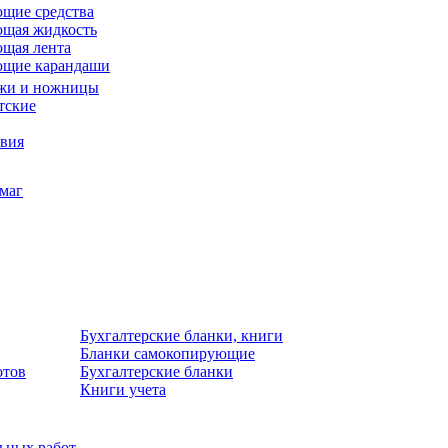
щие средства
щая жидкость
щая лента
ющие карандаши
жи и ножницы
тские
звия
умаг
Бухгалтерские бланки, книги
Бланки самокопирующие
отов
Бухгалтерские бланки
Книги учета
льных работ