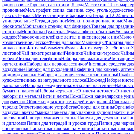
одноразовые
Тарелки, салатники, блюда
Мастихины
Текстмарке
проводные
Мел, графит, сепия, сангина, соус, уголь художеств
факсов
Термосы
Метеостанции и барометры
Тетради 12-24 листо
универсальные
Тетради для нот
Мешки полипропиленовые
Микр
блокноты
Мобильные стенды для баннеров
Товары для праздни
стартеры
Моноблоки
Туалетная бумага офисно-бытовая
Увлажни
жидкое
Упаковочные клейкие ленты и диспенсеры к ним
Мыло ж
хозяйственное детское
Фены для волос
Мыльницы
Фильтры для 
инкассации
Фотоальбомы
Фотобумага
Фотокамеры
Хлебопечки
Х
листовой
Чай пакетированный
Чайники
Чайники-термосы
Чайны
мебели
Чехлы для телефонов
Наборы для выжигания
Чистящие ж
оргтехники
Наборы для первоклассников
Чистящие средства дл
воздушные
Наборы для рукоделия
Шкафчики для ключей, аптечк
индивидуальные
Наборы для творчества с пластилином
Шкафы и
художественных из натурального волоса
Шоколад
Наборы кисте
напольные
Наборы с ежедневником
Экраны настенные
Наборы с
бумаги и картона
Наборы чертежные
Этикет-пистолеты
Этикетки
наборы из металла
Нити и ленты
Ножи
Ножи канцелярские унив
документов
Обложки для книг, тетрадей и журналов
Обложки дл
тарелки
Опечатывающие устройства
Опоры для спины
Органайз
воздуха
Пакеты "майка"
Пакеты для упаковки купюр
Пакеты и б
рисования
Палитры художественные
Панели для демосистем
Пап
и дипломов
Папки для тетрадей и уроков труда
Папки для черче
специальные
Папки пластиковые на молнии
Папки пластиковые
скоросшивателем
Папки-конверты на молнии
Папки-конверты с