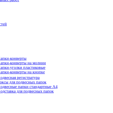
стей
апки-конверты
апки-конверты на молнии
апки-уголки пластиковые
апки-конверты на кнопке
одвесная регистратура
оксы для подвесных папок
одвесные папки стандартные А4
одставка для подвесных папок