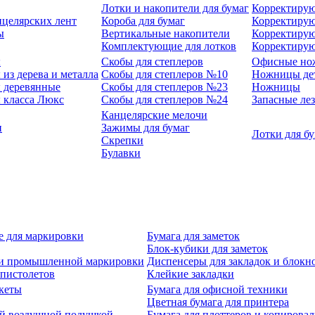
Лотки и накопители для бумаг
Корректирую
нцелярских лент
Короба для бумаг
Корректирую
ы
Вертикальные накопители
Корректирую
Комплектующие для лотков
Корректиру
ы
Скобы для степлеров
Офисные но
из дерева и металла
Скобы для степлеров №10
Ножницы де
 деревянные
Скобы для степлеров №23
Ножницы
 класса Люкс
Скобы для степлеров №24
Запасные ле
Канцелярские мелочи
и
Зажимы для бумаг
Лотки для б
Скрепки
Булавки
е для маркировки
Бумага для заметок
Блок-кубики для заметок
й и промышленной маркировки
Диспенсеры для закладок и блокн
-пистолетов
Клейкие закладки
кеты
Бумага для офисной техники
Цветная бумага для принтера
ой воздушной подушкой
Бумага для плоттеров и копирова