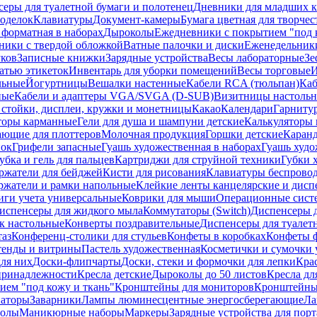
еры для туалетной бумаги и полотенец
Дневники для младших к
поделок
Клавиатуры
Документ-камеры
Бумага цветная для творчес
 форматная в наборах
Дыроколы
Ежедневники с покрытием "под к
ники с твердой обложкой
Ватные палочки и диски
Еженедельник
уков
Записные книжки
Зарядные устройства
Весы лабораторные
Зе
атью этикеток
Инвентарь для уборки помещений
Весы торговые
И
льные
Йогуртницы
Вешалки настенные
Кабели RCA (тюльпан)
Каб
ные
Кабели и адаптеры VGA/SVGA (D-SUB)
Визитницы настоль
стойки, дисплеи, кружки и монетницы
Какао
Календари
Гарниту
торы карманные
Гели для душа и шампуни детские
Калькуляторы 
ающие для плоттеров
Молочная продукция
Горшки детские
Каранд
пок
Грифели запасные
Гуашь художественная в наборах
Гуашь худо
убка и гель для пальцев
Картриджи для струйной техники
Губки 
ржатели для бейджей
Кисти для рисования
Клавиатуры беспрово
ржатели и рамки напольные
Клейкие ленты канцелярские и дисп
иги учета универсальные
Коврики для мыши
Операционные сист
испенсеры для жидкого мыла
Коммутаторы (Switch)
Диспенсеры д
к настольные
Конверты поздравительные
Диспенсеры для туалет
таз
Конференц-столики для стульев
Конфеты в коробках
Конфеты 
тенды и витрины
Пастель художественная
Косметички и сумочки 
ля них
Доски-флипчарты
Доски, стеки и формочки для лепки
Кра
принадлежности
Кресла детские
Дыроколы до 50 листов
Кресла дл
ием "под кожу и ткань"
Кронштейны для мониторов
Кронштейны-
аторы
Заварники
Лампы люминесцентные энергосберегающие
Ла
толы
Маникюрные наборы
Маркеры
Зарядные устройства для пор