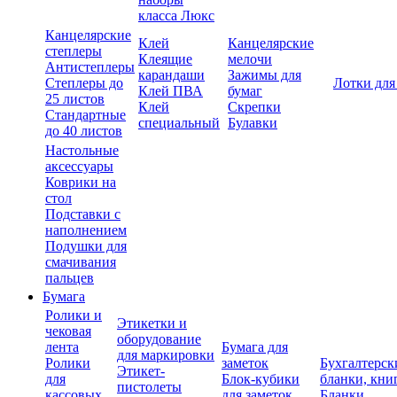
класса Люкс
Канцелярские
Клей
Канцелярские
степлеры
Клеящие
мелочи
Антистеплеры
карандаши
Зажимы для
Степлеры до
Лотки для
Клей ПВА
бумаг
25 листов
Клей
Скрепки
Стандартные
специальный
Булавки
до 40 листов
Настольные
аксессуары
Коврики на
стол
Подставки с
наполнением
Подушки для
смачивания
пальцев
Бумага
Ролики и
Этикетки и
чековая
оборудование
лента
Бумага для
для маркировки
Ролики
заметок
Бухгалтерск
Этикет-
для
Блок-кубики
бланки, кни
пистолеты
кассовых
для заметок
Бланки