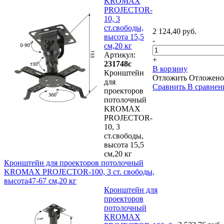
KROMAX
PROJECTOR-
10, 3
ст.свободы,
2 124,40 руб.
высота 15,5
-
см,20 кг
Артикул:
+
231748с
В корзину
Кронштейн
Отложить
Отложено
для
Сравнить
В сравнен
проекторов
потолочный
KROMAX
PROJECTOR-
10, 3
ст.свободы,
высота 15,5
см,20 кг
Кронштейн для проекторов потолочный
KROMAX PROJECTOR-100, 3 ст. свободы,
высота47-67 см,20 кг
Кронштейн для
проекторов
потолочный
KROMAX