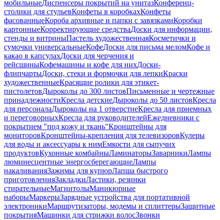
мобильные
Диспенсеры покрытий на унитаз
Конференц-
столики для стульев
Конфеты в коробках
Конфеты
фасованные
Короба архивные и папки с завязками
Коробки
картонные
Корректирующие средства
Доски для информации,
стенды и витрины
Пастель художественная
Косметички и
сумочки универсальные
Кофе
Доски для письма мелом
Кофе и
какао в капсулах
Доски для черчения и
рейсшины
Кофемашины и кофе для них
Доски-
флипчарты
Доски, стеки и формочки для лепки
Краски
художественные
Красящие ролики для этикет-
пистолетов
Дыроколы до 300 листов
Письменные и чертежные
принадлежности
Кресла детские
Дыроколы до 50 листов
Кресла
для персонала
Дыроколы на 1 отверстие
Кресла для приемных
и переговорных
Кресла для руководителей
Ежедневники с
покрытием "под кожу и ткань"
Кронштейны для
мониторов
Кронштейны-крепления для телевизоров
Кулеры
для воды и аксессуары к ним
Емкости для сыпучих
продуктов
Кухонные комбайны
Ламинаторы
Заварники
Лампы
люминесцентные энергосберегающие
Лампы
накаливания
Зажимы для купюр
Лапша быстрого
приготовления
Закладки
Ластики, резинки
стирательные
Магнитолы
Маникюрные
наборы
Маркеры
Зарядные устройства для портативной
электроники
Маршрутизаторы, модемы и сплиттеры
Защитные
покрытия
Машинки для стрижки волос
Звонки