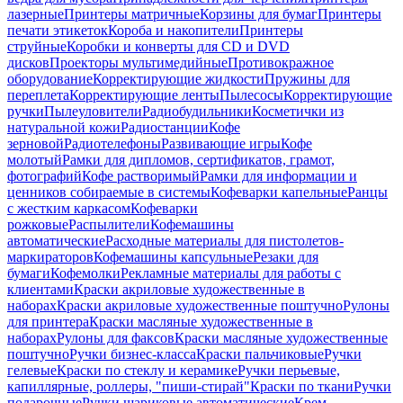
лазерные
Принтеры матричные
Корзины для бумаг
Принтеры
печати этикеток
Короба и накопители
Принтеры
струйные
Коробки и конверты для CD и DVD
дисков
Проекторы мультимедийные
Противокражное
оборудование
Корректирующие жидкости
Пружины для
переплета
Корректирующие ленты
Пылесосы
Корректирующие
ручки
Пылеуловители
Радиобудильники
Косметички из
натуральной кожи
Радиостанции
Кофе
зерновой
Радиотелефоны
Развивающие игры
Кофе
молотый
Рамки для дипломов, сертификатов, грамот,
фотографий
Кофе растворимый
Рамки для информации и
ценников собираемые в системы
Кофеварки капельные
Ранцы
с жестким каркасом
Кофеварки
рожковые
Распылители
Кофемашины
автоматические
Расходные материалы для пистолетов-
маркираторов
Кофемашины капсульные
Резаки для
бумаги
Кофемолки
Рекламные материалы для работы с
клиентами
Краски акриловые художественные в
наборах
Краски акриловые художественные поштучно
Рулоны
для принтера
Краски масляные художественные в
наборах
Рулоны для факсов
Краски масляные художественные
поштучно
Ручки бизнес-класса
Краски пальчиковые
Ручки
гелевые
Краски по стеклу и керамике
Ручки перьевые,
капиллярные, роллеры, "пиши-стирай"
Краски по ткани
Ручки
подарочные
Ручки шариковые автоматические
Крем