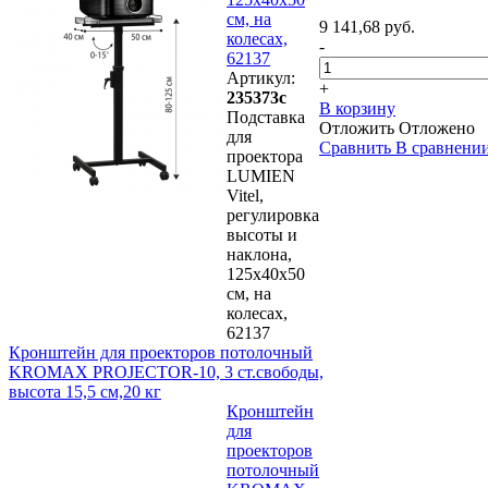
см, на
9 141,68 руб.
колесах,
-
62137
Артикул:
+
235373с
В корзину
Подставка
Отложить
Отложено
для
Сравнить
В сравнени
проектора
LUMIEN
Vitel,
регулировка
высоты и
наклона,
125х40х50
см, на
колесах,
62137
Кронштейн для проекторов потолочный
KROMAX PROJECTOR-10, 3 ст.свободы,
высота 15,5 см,20 кг
Кронштейн
для
проекторов
потолочный