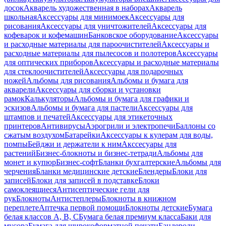
досок
Акварель художественная в наборах
Акварель
школьная
Аксессуары для минимоек
Аксессуары для
рисования
Аксессуары для уничтожителей
Аксессуары для
кофеварок и кофемашин
Банковское оборудование
Аксессуары
и расходные материалы для пароочистителей
Аксессуары и
расходные материалы для пылесосов и полотеров
Аксессуары
для оптических приборов
Аксессуары и расходные материалы
для стеклоочистителей
Аксессуары для подарочных
ножей
Альбомы для рисования
Альбомы и бумага для
акварели
Аксессуары для сборки и установки
рамок
Калькуляторы
Альбомы и бумага для графики и
эскизов
Альбомы и бумага для пастели
Аксессуары для
штампов и печатей
Аксессуары для этикеточных
принтеров
Антивирусы
Аэрогрили и электропечи
Баллоны со
сжатым воздухом
Батарейки
Аксессуары к кулерам для воды,
помпы
Бейджи и держатели к ним
Акссесуары для
растений
Бизнес-блокноты и бизнес-тетради
Альбомы для
монет и купюр
Бизнес-софт
Бланки бухгалтерские
Альбомы для
черчения
Бланки медицинские детские
Блендеры
Блоки для
записей
Блоки для записей в подставке
Блоки
самоклеящиеся
Антисептические гели для
рук
Блокноты
Антистеплеры
Блокноты в книжном
переплете
Аптечка первой помощи
Блокноты детские
Бумага
белая классов А, В, С
Бумага белая премиум класса
Баки для
мусора
Бумага для широкоформатной печати
Бандероли,