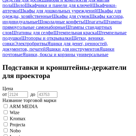
пола
Шило
Шкафчики и панели для ключей
Шкафчики-
аптечки
Шкафы для дошкольных учреждений
Шкафы для
одежды, хозяйственные
Шкафы для сумок
Шкафы кассира,
индивидуальные
Шоколадные конфеты
Шпагаты
Штампы
прямоугольные самонаборные
Штампы стандартных
слов
Штативы для селфи
Штемпельная краска
Штемпельные
подушки
Штопоры и открывалки
Щетки, веники,
совки
Электробритвы
Ящики для денег, ценностей,
документов, печатей
Ящики для инструментов
Ящики
почтовые
Ящики, боксы и корзины универсальные
Подставки и кронштейны-держатели
для проектора
Цена
от
до
Название торговой марки
ARM MEDIA
Wize
Kromax
Projecta
Nobo