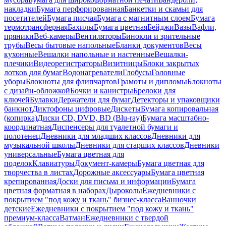
накладки
Бумага перфорированная
Банкетки и скамьи для
посетителей
Бумага писчая
Бумага с магнитным слоем
Бумага
термотрансферная
Бахилы
Бумага цветная
Бейджи
Вазы
Вафли,
пряники
Веб-камеры
Вентиляторы
Бинокли и зрительные
трубы
Весы бытовые напольные
Бланки документов
Весы
кухонные
Вешалки напольные и настенные
Вешалки-
плечики
Видеорегистраторы
Визитницы
Блоки закрытых
лотков для бумаг
Водонагреватели
Глобусы
Головные
уборы
Блокноты для флипчартов
Грамоты и дипломы
Блокноты
с дизайн-обложкой
Бочки и канистры
Брелоки для
ключей
Булавки
Держатели для бумаг
Детекторы и упаковщики
банкнот
Диктофоны цифровые
Дискеты
Бумага копировальная
(копирка)
Диски CD, DVD, BD (Blu-ray)
Бумага масштабно-
координатная
Диспенсеры для туалетной бумаги и
полотенец
Дневники для младших классов
Дневники для
музыкальной школы
Дневники для старших классов
Дневники
универсальные
Бумага цветная для
поделок
Клавиатуры
Документ-камеры
Бумага цветная для
творчества в листах
Дорожные аксессуары
Бумага цветная
крепированная
Доски для письма и информации
Бумага
цветная форматная в наборах
Дыроколы
Ежедневники с
покрытием "под кожу и ткань" бизнес-класса
Ванночки
детские
Ежедневники с покрытием "под кожу и ткань"
премиум-класса
Ватман
Ежедневники с твердой