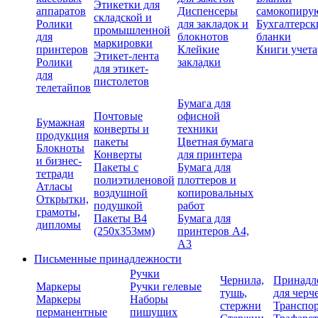
Этикетки для
аппаратов
Диспенсеры
самокопиру
складской и
Ролики
для закладок и
Бухгалтерск
промышленной
для
блокнотов
бланки
маркировки
принтеров
Клейкие
Книги учета
Этикет-лента
Ролики
закладки
для этикет-
для
пистолетов
телетайпов
Бумага для
Почтовые
офисной
Бумажная
конверты и
техники
продукция
пакеты
Цветная бумага
Блокноты
Конверты
для принтера
и бизнес-
Пакеты с
Бумага для
тетради
полиэтиленовой
плоттеров и
Атласы
воздушной
копировальных
Открытки,
подушкой
работ
грамоты,
Пакеты В4
Бумага для
дипломы
(250х353мм)
принтеров А4,
А3
Письменные принадлежности
Ручки
Чернила,
Принадл
Маркеры
Ручки гелевые
тушь,
для черч
Маркеры
Наборы
стержни
Транспо
перманентные
пишущих