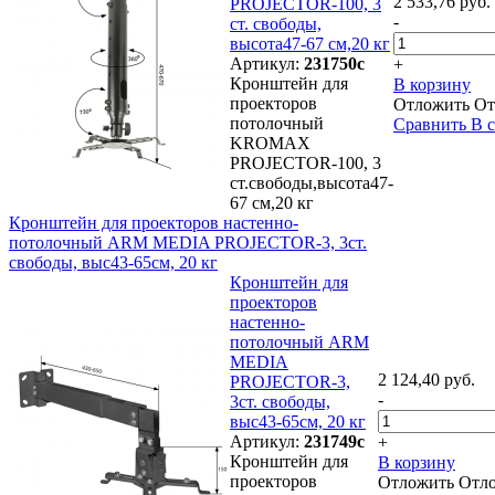
2 533,76 руб.
PROJECTOR-100, 3
-
ст. свободы,
высота47-67 см,20 кг
Артикул:
231750с
+
Кронштейн для
В корзину
проекторов
Отложить
От
потолочный
Сравнить
В 
KROMAX
PROJECTOR-100, 3
ст.свободы,высота47-
67 см,20 кг
Кронштейн для проекторов настенно-
потолочный ARM MEDIA PROJECTOR-3, 3ст.
свободы, выс43-65см, 20 кг
Кронштейн для
проекторов
настенно-
потолочный ARM
MEDIA
2 124,40 руб.
PROJECTOR-3,
-
3ст. свободы,
выс43-65см, 20 кг
Артикул:
231749с
+
Кронштейн для
В корзину
проекторов
Отложить
Отл