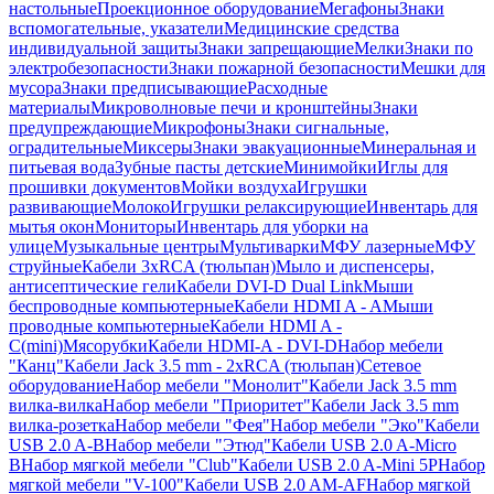
настольные
Проекционное оборудование
Мегафоны
Знаки
вспомогательные, указатели
Медицинские средства
индивидуальной защиты
Знаки запрещающие
Мелки
Знаки по
электробезопасности
Знаки пожарной безопасности
Мешки для
мусора
Знаки предписывающие
Расходные
материалы
Микроволновые печи и кронштейны
Знаки
предупреждающие
Микрофоны
Знаки сигнальные,
оградительные
Миксеры
Знаки эвакуационные
Минеральная и
питьевая вода
Зубные пасты детские
Минимойки
Иглы для
прошивки документов
Мойки воздуха
Игрушки
развивающие
Молоко
Игрушки релаксирующие
Инвентарь для
мытья окон
Мониторы
Инвентарь для уборки на
улице
Музыкальные центры
Мультиварки
МФУ лазерные
МФУ
струйные
Кабели 3xRCA (тюльпан)
Мыло и диспенсеры,
антисептические гели
Кабели DVI-D Dual Link
Мыши
беспроводные компьютерные
Кабели HDMI A - A
Мыши
проводные компьютерные
Кабели HDMI A -
C(mini)
Мясорубки
Кабели HDMI-A - DVI-D
Набор мебели
"Канц"
Кабели Jack 3.5 mm - 2xRCA (тюльпан)
Сетевое
оборудование
Набор мебели "Монолит"
Кабели Jack 3.5 mm
вилка-вилка
Набор мебели "Приоритет"
Кабели Jack 3.5 mm
вилка-розетка
Набор мебели "Фея"
Набор мебели "Эко"
Кабели
USB 2.0 A-B
Набор мебели "Этюд"
Кабели USB 2.0 A-Micro
B
Набор мягкой мебели "Club"
Кабели USB 2.0 A-Mini 5P
Набор
мягкой мебели "V-100"
Кабели USB 2.0 AM-AF
Набор мягкой