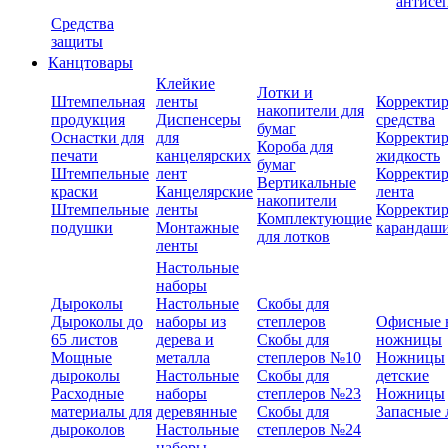
антисе
Средства
защиты
Канцтовары
Клейкие
Лотки и
Штемпельная
ленты
Корректи
накопители для
продукция
Диспенсеры
средства
бумаг
Оснастки для
для
Корректи
Короба для
печати
канцелярских
жидкость
бумаг
Штемпельные
лент
Корректи
Вертикальные
краски
Канцелярские
лента
накопители
Штемпельные
ленты
Корректи
Комплектующие
подушки
Монтажные
карандаш
для лотков
ленты
Настольные
наборы
Дыроколы
Настольные
Скобы для
Дыроколы до
наборы из
степлеров
Офисные 
65 листов
дерева и
Скобы для
ножницы
Мощные
металла
степлеров №10
Ножницы
дыроколы
Настольные
Скобы для
детские
Расходные
наборы
степлеров №23
Ножницы
материалы для
деревянные
Скобы для
Запасные 
дыроколов
Настольные
степлеров №24
наборы