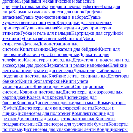
детские
Карандаши механические и запасные
грифели
Готовальни
Карандаши чернографитные
Грим для
лица
Карманы самоклеящиеся для папок
Грифели
запасные
Гуашь художественная в наборах
Гуашь
художественная поштучно
Картриджи для матричных
принтеров
Гуашь школьная
Картриджи для принтеров
этикеток
Губка и гель для пальцев
Картриджи для струйной
техники
Губки хозяйственные
Напитки
Губки-
стиратели
Датеры
Демонстрационные
системы
Кипятильники
Держатели для бейджей
Кисти для
рисования
Клавиатуры беспроводные
Держатели для
телефонов
Клавиатуры проводные
Держатели и подставки под
аксессуары для досок
Держатели и рамки напольные
Клейкие
ленты канцелярские и диспенсеры
Держатели, таблички и
подставки настольные
Клейкие ленты специальные
Детекторы
банкнот
Книги бухгалтерские
Книги учета
универсальные
Коврики для мыши
Операционные
системы
Коврики настольные
Диспенсеры для аэрозольных
картриджей
Колеса для кресел
Диспенсеры для
блоков
Колонки
Диспенсеры для жидкого мыла
Коммутаторы
(Switch)
Диспенсеры для канцелярской ленты
Комоды и
ящики
Диспенсеры для полотенец
Комплектующие для
резаков
Диспенсеры для салфеток настольные
Конверты
поздравительные
Диспенсеры для туалетной бумаги
Конверты
почтовые
Диспенсеры для упаковочной ленты
Кондиционеры