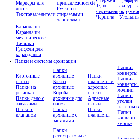
Стержни
Трафаре
Маркеры для
принадлежностей
Тушь
фигур, л
досок
Ручки со
чертежная
окружно
Текстовыделители
стираемыми
Чернила
Угольни
чернилами
Карандаши
Карандаши
механические
Точилки
Грифели для
карандашей
Папки и системы архивации
Папки-
Папки
конверты
Картонные
архивные
Папки
Папки-
папки
Боксы
планшеты и
конверты 
Папки на
архивные
адресные
молнии
резинках
Короба
папки
Папки-
Папки дело с
архивные для
Адресные
уголки
завязками
папок
папки
пластико
Папки с
Папки
Папки
Папки-
клапаном
архивные с
планшеты
конверты 
завязками
кнопке
Папки-
регистраторы с
Подвесна