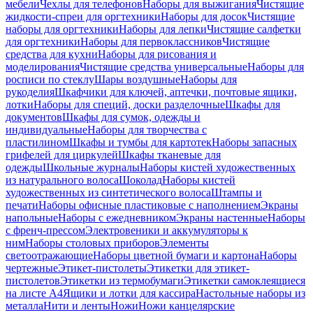
мебели
Чехлы для телефонов
Наборы для выжигания
Чистящие
жидкости-спреи для оргтехники
Наборы для досок
Чистящие
наборы для оргтехники
Наборы для лепки
Чистящие салфетки
для оргтехники
Наборы для первоклассников
Чистящие
средства для кухни
Наборы для рисования и
моделирования
Чистящие средства универсальные
Наборы для
росписи по стеклу
Шары воздушные
Наборы для
рукоделия
Шкафчики для ключей, аптечки, почтовые ящики,
лотки
Наборы для специй, доски разделочные
Шкафы для
документов
Шкафы для сумок, одежды и
индивидуальные
Наборы для творчества с
пластилином
Шкафы и тумбы для картотек
Наборы запасных
грифелей для циркулей
Шкафы тканевые для
одежды
Школьные журналы
Наборы кистей художественных
из натурального волоса
Шоколад
Наборы кистей
художественных из синтетического волоса
Штампы и
печати
Наборы офисные пластиковые с наполнением
Экраны
напольные
Наборы с ежедневником
Экраны настенные
Наборы
с френч-прессом
Электровеники и аккумуляторы к
ним
Наборы столовых приборов
Элементы
светоотражающие
Наборы цветной бумаги и картона
Наборы
чертежные
Этикет-пистолеты
Этикетки для этикет-
пистолетов
Этикетки из термобумаги
Этикетки самоклеящиеся
на листе А4
Ящики и лотки для кассира
Настольные наборы из
металла
Нити и ленты
Ножи
Ножи канцелярские