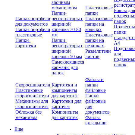
арочным
регистрат
механизмом
Пластиковые
Боксы для
Папки-
папки
подвесны
Папки-портфели
регистраторы с
Пластиковые
папок
для документов
шириной
папки на
Подвесны
Папки-портфели
корешка 70-80
кольцах
папки
пластиковые
мм
Пластиковые
стандарт
Папки-
Папки-
папки на
А4
картотеки
регистраторы с
резинках
Подставк
шириной
Разделители
для
корешка 50 мм
листов
подвесны
Самоклеящиеся
папок
карманы для
папок
Файлы и
Скоросшиватели
Картотеки и
папки
Пластиковые
компоненты
файловые
скоросшиватели
для картотек
Папки
Механизмы для
Картотеки для
файловые
скоросшивателя
карточек
для
Обложка без
Компоненты
документов
механизма
для картотек
Файлы-
вкладыши
Еще