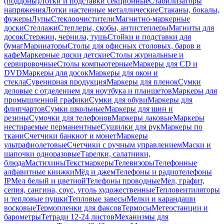
(поддоны)
Лотки и подставки секционные
Стабилизаторы
напряжения
Лотки настенные металлические
Стаканы, бокалы,
фужеры
Лупы
Стеклоочистители
Магнитно-маркерные
доски
Стеллажи
Степлеры, скобы, антистеплеры
Магниты для
досок
Стержни, чернила, тушь
Стойки и подставки для
бумаг
Маринаторы
Столы для офисных столовых, баров и
кафе
Маркерные доски детские
Столы журнальные и
сервировочные
Столы компьютерные
Маркеры для CD и
DVD
Маркеры для досок
Маркеры для окон и
стекла
Сувенирная продукция
Маркеры для пленок
Сумки
деловые с отделением для ноутбука и планшетов
Маркеры для
промышленной графики
Сумки для обуви
Маркеры для
флипчартов
Сумки школьные
Маркеры для шин и
резины
Сумочки для телефонов
Маркеры лаковые
Маркеры
нестираемые перманентные
Сушилки для рук
Маркеры по
ткани
Счетчики банкнот и монет
Маркеры
ультрафиолетовые
Счетчики с ручным управлением
Маски и
шапочки одноразовые
Тарелки, салатники,
блюда
Мастихины
Текстмаркеры
Телевизоры
Телефонные
алфавитные книжки
Мёд и джем
Телефоны и радиотелефоны
IP
Мел белый и цветной
Телефоны проводные
Мел, графит,
сепия, сангина, соус, уголь художественные
Тепловентиляторы
и тепловые пушки
Тепловые завесы
Мелки и карандаши
восковые
Термопленки для факсов
Термосы
Метеостанции и
барометры
Тетради 12-24 листов
Механизмы для