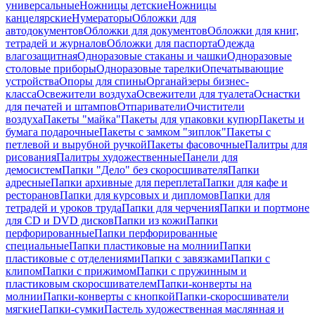
универсальные
Ножницы детские
Ножницы
канцелярские
Нумераторы
Обложки для
автодокументов
Обложки для документов
Обложки для книг,
тетрадей и журналов
Обложки для паспорта
Одежда
влагозащитная
Одноразовые стаканы и чашки
Одноразовые
столовые приборы
Одноразовые тарелки
Опечатывающие
устройства
Опоры для спины
Органайзеры бизнес-
класса
Освежители воздуха
Освежители для туалета
Оснастки
для печатей и штампов
Отпариватели
Очистители
воздуха
Пакеты "майка"
Пакеты для упаковки купюр
Пакеты и
бумага подарочные
Пакеты с замком "зиплок"
Пакеты с
петлевой и вырубной ручкой
Пакеты фасовочные
Палитры для
рисования
Палитры художественные
Панели для
демосистем
Папки "Дело" без скоросшивателя
Папки
адресные
Папки архивные для переплета
Папки для кафе и
ресторанов
Папки для курсовых и дипломов
Папки для
тетрадей и уроков труда
Папки для черчения
Папки и портмоне
для CD и DVD дисков
Папки из кожи
Папки
перфорированные
Папки перфорированные
специальные
Папки пластиковые на молнии
Папки
пластиковые с отделениями
Папки с завязками
Папки с
клипом
Папки с прижимом
Папки с пружинным и
пластиковым скоросшивателем
Папки-конверты на
молнии
Папки-конверты с кнопкой
Папки-скоросшиватели
мягкие
Папки-сумки
Пастель художественная маслянная и