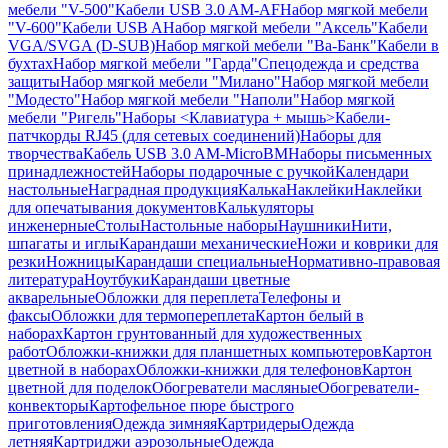
мебели "V-500"
Кабели USB 3.0 AM-AF
Набор мягкой мебели
"V-600"
Кабели USB A
Набор мягкой мебели "Аксель"
Кабели
VGA/SVGA (D-SUB)
Набор мягкой мебели "Ва-Банк"
Кабели в
бухтах
Набор мягкой мебели "Гарда"
Спецодежда и средства
защиты
Набор мягкой мебели "Милано"
Набор мягкой мебели
"Модесто"
Набор мягкой мебели "Наполи"
Набор мягкой
мебели "Ригель"
Наборы <Клавиатура + мышь>
Кабели-
патчкорды RJ45 (для сетевых соединений)
Наборы для
творчества
Кабель USB 3.0 AM-MicroBM
Наборы письменных
принадлежностей
Наборы подарочные с ручкой
Календари
настольные
Наградная продукция
Калька
Наклейки
Наклейки
для опечатывания документов
Калькуляторы
инженерные
Столы
Настольные наборы
Наушники
Нити,
шпагаты и иглы
Карандаши механические
Ножи и коврики для
резки
Ножницы
Карандаши специальные
Нормативно-правовая
литература
Ноутбуки
Карандаши цветные
акварельные
Обложки для переплета
Телефоны и
факсы
Обложки для термопереплета
Картон белый в
наборах
Картон грунтованный для художественных
работ
Обложки-книжки для планшетных компьютеров
Картон
цветной в наборах
Обложки-книжки для телефонов
Картон
цветной для поделок
Обогреватели масляные
Обогреватели-
конвекторы
Картофельное пюре быстрого
приготовления
Одежда зимняя
Картридеры
Одежда
летняя
Картриджи аэрозольные
Одежда