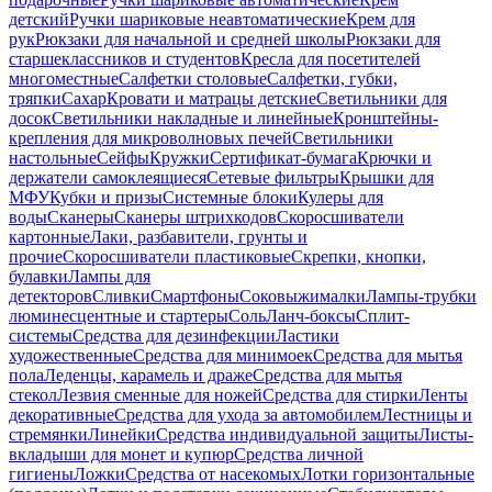
детский
Ручки шариковые неавтоматические
Крем для
рук
Рюкзаки для начальной и средней школы
Рюкзаки для
старшеклассников и студентов
Кресла для посетителей
многоместные
Салфетки столовые
Салфетки, губки,
тряпки
Сахар
Кровати и матрацы детские
Светильники для
досок
Светильники накладные и линейные
Кронштейны-
крепления для микроволновых печей
Светильники
настольные
Сейфы
Кружки
Сертификат-бумага
Крючки и
держатели самоклеящиеся
Сетевые фильтры
Крышки для
МФУ
Кубки и призы
Системные блоки
Кулеры для
воды
Сканеры
Сканеры штрихкодов
Скоросшиватели
картонные
Лаки, разбавители, грунты и
прочие
Скоросшиватели пластиковые
Скрепки, кнопки,
булавки
Лампы для
детекторов
Сливки
Смартфоны
Соковыжималки
Лампы-трубки
люминесцентные и стартеры
Соль
Ланч-боксы
Сплит-
системы
Средства для дезинфекции
Ластики
художественные
Средства для минимоек
Средства для мытья
пола
Леденцы, карамель и драже
Средства для мытья
стекол
Лезвия сменные для ножей
Средства для стирки
Ленты
декоративные
Средства для ухода за автомобилем
Лестницы и
стремянки
Линейки
Средства индивидуальной защиты
Листы-
вкладыши для монет и купюр
Средства личной
гигиены
Ложки
Средства от насекомых
Лотки горизонтальные