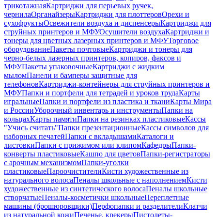
трикотажная
Картриджи для перьевых ручек,
чернила
Органайзеры
Картриджи для плоттеров
Орехи и
сухофрукты
Освежители воздуха и диспенсеры
Картриджи для
струйных принтеров и МФУ
Осушители воздуха
Картриджи и
тонеры для цветных лазерных принтеров и МФУ
Торговое
оборудование
Пакеты почтовые
Картриджи и тонеры для
черно-белых лазерных принтеров, копиров, факсов и
МФУ
Пакеты упаковочные
Картриджи с жидким
мылом
Панели и бамперы защитные для
телефонов
Картриджи-контейнеры для струйных принтеров и
МФУ
Папки и портфели для тетрадей и уроков труда
Карты
игральные
Папки и портфели из пластика и ткани
Карты Мира
и России
Уборочный инвентарь и инструменты
Папки на
кольцах
Карты памяти
Папки на резинках пластиковые
Кассы
"Учись считать"
Папки презентационные
Кассы символов для
наборных печатей
Папки с вкладышами
Каталоги и
листовки
Папки с прижимом или клипом
Кафедры
Папки-
конверты пластиковые
Кашпо для цветов
Папки-регистраторы
с арочным механизмом
Папки-уголки
пластиковые
Пароочистители
Кисти художественные из
натурального волоса
Пеналы школьные с наполнением
Кисти
художественные из синтетического волоса
Пеналы школьные
створчатые
Пеналы-косметички школьные
Переплетные
машины (брошюровщики)
Перфопапки и разделители
Клатчи
из натуральной кожи
Печенье, крекеры
Пистолеты-