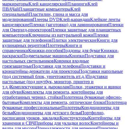
маркираторы
Клей канцелярский
Планинги
Клей
ПВА
Чай
Планшетные компьютеры
Клей
специальный
Пластилин, глина и масса для
моделирования
Плееры DVD
Клей-карандаш
Клейкие ленты
канцелярские
Пленки (заготовки) для ламинирования
Пленки
для Оверхед-проекторов
Пленки защитные для планшетных
компьютеров
Ключницы из натуральной кожи
Пленки
защитные для телефонов
Плитки электрические
Книги для
кулинарных рецептов
Плоттеры
Книги и
справочники
Книжки-пособия
Поддоны для бумаг
Книжки-
раскраски
Подметальные машины
Кнопки
Подставки для
настольных светильников
Коврики входные
грязезащитные
Подставки для телефона
Подставки и
кронштейны-держатели для проектора
Подставки напольные
(под системный блок, уничтожитель ит.д.)
Подставки
настольные (под ноутбук, монитор, принтер и
т.д.)
Комплектующие к дыроколам
Полки, этажерки и ящики
для обуви
Комплекты для ремонта, контейнеры для
отработанных чернил, стойки
Полотенца бумажные офисно-
бытовые
Комплекты для ремонта, оптические блоки
Полотенца
бумажные профессиональные
Полотеры
Кондиционеры для
белья
Кондиционеры для детского белья
Портфолио,
расписания уроков, закладки
Конструкторы
Контейнеры для
хранения и СВЧ
Приборы для укладки волос
Контейнеры и
ведра для мусора
Принадлежности для черчения
Принтеры