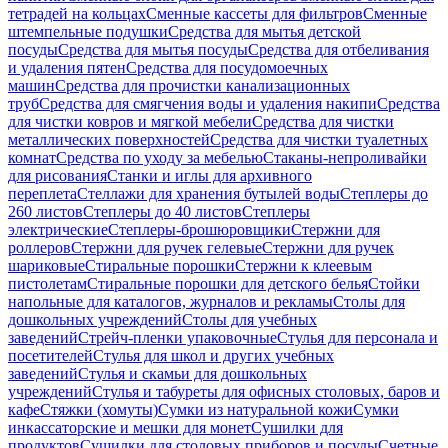
тетрадей на кольцах
Сменные кассеты для фильтров
Сменные
штемпельные подушки
Средства для мытья детской
посуды
Средства для мытья посуды
Средства для отбеливания
и удаления пятен
Средства для посудомоечных
машин
Средства для прочистки канализационных
труб
Средства для смягчения воды и удаления накипи
Средства
для чистки ковров и мягкой мебели
Средства для чистки
металлических поверхностей
Средства для чистки туалетных
комнат
Средства по уходу за мебелью
Стаканы-непроливайки
для рисования
Станки и иглы для архивного
переплета
Стеллажи для хранения бутылей воды
Степлеры до
260 листов
Степлеры до 40 листов
Степлеры
электрические
Степлеры-брошюровщики
Стержни для
роллеров
Стержни для ручек гелевые
Стержни для ручек
шариковые
Стиральные порошки
Стержни к клеевым
пистолетам
Стиральные порошки для детского белья
Стойки
напольные для каталогов, журналов и рекламы
Столы для
дошкольных учреждений
Столы для учебных
заведений
Стрейч-пленки упаковочные
Стулья для персонала и
посетителей
Стулья для школ и других учебных
заведений
Стулья и скамьи для дошкольных
учреждений
Стулья и табуреты для офисных столовых, баров и
кафе
Стяжки (хомуты)
Сумки из натуральной кожи
Сумки
инкассаторские и мешки для монет
Сушилки для
продуктов
Сушилки для столовых приборов и посуды
Счетные