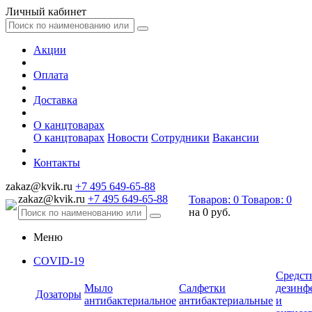
Личный кабинет
Акции
Оплата
Доставка
О канцтоварах
О канцтоварах
Новости
Сотрудники
Вакансии
Контакты
zakaz@kvik.ru
+7 495 649-65-88
zakaz@kvik.ru
+7 495 649-65-88
Товаров:
0
Товаров:
0
на
0 руб.
Меню
COVID-19
Средст
Мыло
Салфетки
дезинф
Дозаторы
антибактериальное
антибактериальные
и