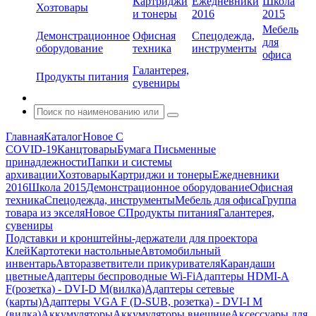
Картриджи
Ежедневники
Школа
Хозтовары
и тонеры
2016
2015
Мебель
Демонстрационное
Офисная
Спецодежда,
для
оборудование
техника
инструменты
офиса
Галантерея,
Продукты питания
сувениры
Главная
Каталог
Новое С
COVID-19
Канцтовары
Бумага
Письменные
принадлежности
Папки и системы
архивации
Хозтовары
Картриджи и тонеры
Ежедневники
2016
Школа 2015
Демонстрационное оборудование
Офисная
техника
Спецодежда, инструменты
Мебель для офиса
Группа
товара из экселя
Новое С
Продукты питания
Галантерея,
сувениры
Подставки и кронштейны-держатели для проектора
Клей
Картотеки настольные
Автомобильный
инвентарь
Авторазветвители прикуривателя
Карандаши
цветные
Адаптеры беспроводные Wi-Fi
Адаптеры HDMI-A
F(розетка) - DVI-D M(вилка)
Адаптеры сетевые
(карты)
Адаптеры VGA F (D-SUB, розетка) - DVI-I M
(вилка)
Аккумуляторы
Аккумуляторы внешние
Аксессуары для