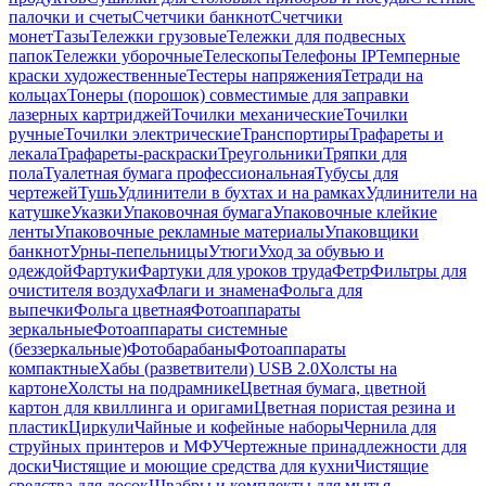
палочки и счеты
Счетчики банкнот
Счетчики
монет
Тазы
Тележки грузовые
Тележки для подвесных
папок
Тележки уборочные
Телескопы
Телефоны IP
Темперные
краски художественные
Тестеры напряжения
Тетради на
кольцах
Тонеры (порошок) совместимые для заправки
лазерных картриджей
Точилки механические
Точилки
ручные
Точилки электрические
Транспортиры
Трафареты и
лекала
Трафареты-раскраски
Треугольники
Тряпки для
пола
Туалетная бумага профессиональная
Тубусы для
чертежей
Тушь
Удлинители в бухтах и на рамках
Удлинители на
катушке
Указки
Упаковочная бумага
Упаковочные клейкие
ленты
Упаковочные рекламные материалы
Упаковщики
банкнот
Урны-пепельницы
Утюги
Уход за обувью и
одеждой
Фартуки
Фартуки для уроков труда
Фетр
Фильтры для
очистителя воздуха
Флаги и знамена
Фольга для
выпечки
Фольга цветная
Фотоаппараты
зеркальные
Фотоаппараты системные
(беззеркальные)
Фотобарабаны
Фотоаппараты
компактные
Хабы (разветвители) USB 2.0
Холсты на
картоне
Холсты на подрамнике
Цветная бумага, цветной
картон для квиллинга и оригами
Цветная пористая резина и
пластик
Циркули
Чайные и кофейные наборы
Чернила для
струйных принтеров и МФУ
Чертежные принадлежности для
доски
Чистящие и моющие средства для кухни
Чистящие
средства для досок
Швабры и комплекты для мытья