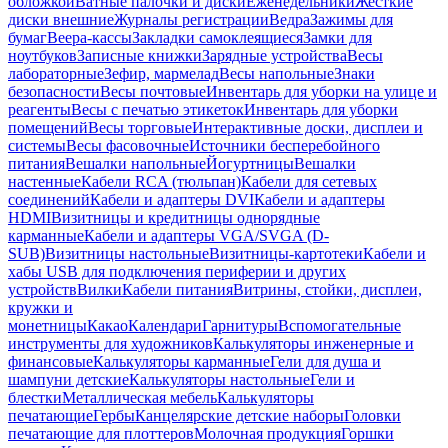
обложкой
Ватные палочки и диски
Еженедельники
Жесткие
диски внешние
Журналы регистрации
Ведра
Зажимы для
бумаг
Веера-кассы
Закладки самоклеящиеся
Замки для
ноутбуков
Записные книжки
Зарядные устройства
Весы
лабораторные
Зефир, мармелад
Весы напольные
Знаки
безопасности
Весы почтовые
Инвентарь для уборки на улице и
реагенты
Весы с печатью этикеток
Инвентарь для уборки
помещений
Весы торговые
Интерактивные доски, дисплеи и
системы
Весы фасовочные
Источники бесперебойного
питания
Вешалки напольные
Йогуртницы
Вешалки
настенные
Кабели RCA (тюльпан)
Кабели для сетевых
соединений
Кабели и адаптеры DVI
Кабели и адаптеры
HDMI
Визитницы и кредитницы однорядные
карманные
Кабели и адаптеры VGA/SVGA (D-
SUB)
Визитницы настольные
Визитницы-картотеки
Кабели и
хабы USB для подключения периферии и других
устройств
Вилки
Кабели питания
Витрины, стойки, дисплеи,
кружки и
монетницы
Какао
Календари
Гарнитуры
Вспомогательные
инструменты для художников
Калькуляторы инженерные и
финансовые
Калькуляторы карманные
Гели для душа и
шампуни детские
Калькуляторы настольные
Гели и
блестки
Металлическая мебель
Калькуляторы
печатающие
Гербы
Канцелярские детские наборы
Головки
печатающие для плоттеров
Молочная продукция
Горшки