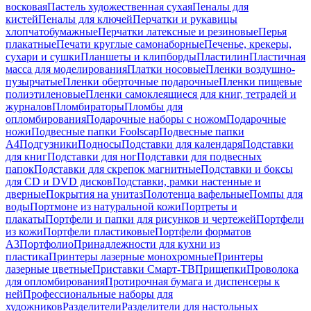
восковая
Пастель художественная сухая
Пеналы для
кистей
Пеналы для ключей
Перчатки и рукавицы
хлопчатобумажные
Перчатки латексные и резиновые
Перья
плакатные
Печати круглые самонаборные
Печенье, крекеры,
сухари и сушки
Планшеты и клипборды
Пластилин
Пластичная
масса для моделирования
Платки носовые
Пленки воздушно-
пузырчатые
Пленки оберточные подарочные
Пленки пищевые
полиэтиленовые
Пленки самоклеящиеся для книг, тетрадей и
журналов
Пломбираторы
Пломбы для
опломбирования
Подарочные наборы с ножом
Подарочные
ножи
Подвесные папки Foolscap
Подвесные папки
А4
Подгузники
Подносы
Подставки для календаря
Подставки
для книг
Подставки для ног
Подставки для подвесных
папок
Подставки для скрепок магнитные
Подставки и боксы
для CD и DVD дисков
Подставки, рамки настенные и
дверные
Покрытия на унитаз
Полотенца вафельные
Помпы для
воды
Портмоне из натуральной кожи
Портреты и
плакаты
Портфели и папки для рисунков и чертежей
Портфели
из кожи
Портфели пластиковые
Портфели форматов
А3
Портфолио
Принадлежности для кухни из
пластика
Принтеры лазерные монохромные
Принтеры
лазерные цветные
Приставки Смарт-ТВ
Прищепки
Проволока
для опломбирования
Протирочная бумага и диспенсеры к
ней
Профессиональные наборы для
художников
Разделители
Разделители для настольных