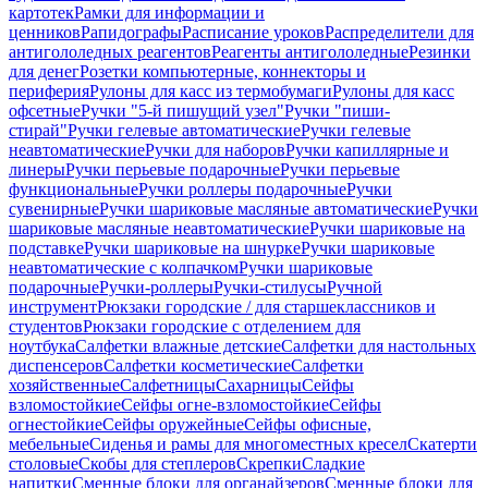
картотек
Рамки для информации и
ценников
Рапидографы
Расписание уроков
Распределители для
антигололедных реагентов
Реагенты антигололедные
Резинки
для денег
Розетки компьютерные, коннекторы и
периферия
Рулоны для касс из термобумаги
Рулоны для касс
офсетные
Ручки "5-й пишущий узел"
Ручки "пиши-
стирай"
Ручки гелевые автоматические
Ручки гелевые
неавтоматические
Ручки для наборов
Ручки капиллярные и
линеры
Ручки перьевые подарочные
Ручки перьевые
функциональные
Ручки роллеры подарочные
Ручки
сувенирные
Ручки шариковые масляные автоматические
Ручки
шариковые масляные неавтоматические
Ручки шариковые на
подставке
Ручки шариковые на шнурке
Ручки шариковые
неавтоматические с колпачком
Ручки шариковые
подарочные
Ручки-роллеры
Ручки-стилусы
Ручной
инструмент
Рюкзаки городские / для старшеклассников и
студентов
Рюкзаки городские с отделением для
ноутбука
Салфетки влажные детские
Салфетки для настольных
диспенсеров
Салфетки косметические
Салфетки
хозяйственные
Салфетницы
Сахарницы
Сейфы
взломостойкие
Сейфы огне-взломостойкие
Сейфы
огнестойкие
Сейфы оружейные
Сейфы офисные,
мебельные
Сиденья и рамы для многоместных кресел
Скатерти
столовые
Скобы для степлеров
Скрепки
Сладкие
напитки
Сменные блоки для органайзеров
Сменные блоки для