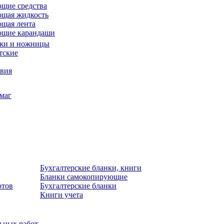
щие средства
щая жидкость
щая лента
ющие карандаши
жи и ножницы
тские
звия
умаг
Бухгалтерские бланки, книги
Бланки самокопирующие
отов
Бухгалтерские бланки
Книги учета
льных работ