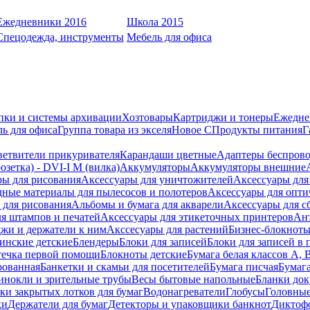
Ежедневники 2016
Школа 2015
Спецодежда, инструменты
Мебель для офиса
пки и системы архивации
Хозтовары
Картриджи и тонеры
Ежедне
ь для офиса
Группа товара из экселя
Новое С
Продукты питания
Г
ветвители прикуривателя
Карандаши цветные
Адаптеры беспрово
зетка) - DVI-I M (вилка)
Аккумуляторы
Аккумуляторы внешние
ры для рисования
Аксессуары для уничтожителей
Аксессуары для
дные материалы для пылесосов и полотеров
Аксессуары для опти
для рисования
Альбомы и бумага для акварели
Аксессуары для с
я штампов и печатей
Аксессуары для этикеточных принтеров
Ан
жи и держатели к ним
Акссесуары для растений
Бизнес-блокноты
инские детские
Блендеры
Блоки для записей
Блоки для записей в 
ечка первой помощи
Блокноты детские
Бумага белая классов А, 
рованная
Банкетки и скамьи для посетителей
Бумага писчая
Бумаг
инокли и зрительные трубы
Весы бытовые напольные
Бланки до
ки закрытых лотков для бумаг
Водонагреватели
Глобусы
Головны
ки
Держатели для бумаг
Детекторы и упаковщики банкнот
Диктоф