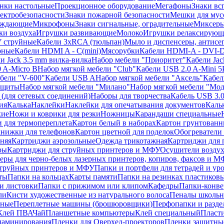
нки настольные
Проекционное оборудование
Мегафоны
Знаки вс
лектробезопасности
Знаки пожарной безопасности
Мешки для мус
еждающие
Микрофоны
Знаки сигнальные, оградительные
Миксер
и воздуха
Игрушки развивающие
Молоко
Игрушки релаксирующ
 струйные
Кабели 3xRCA (тюльпан)
Мыло и диспенсеры, антисе
рные
Кабели HDMI A - C(mini)
Мясорубки
Кабели HDMI-A - DVI-
и Jack 3.5 mm вилка-вилка
Набор мебели "Приоритет"
Кабели Jac
 A-Micro B
Набор мягкой мебели "Club"
Кабели USB 2.0 A-Mini 5
бели "V-600"
Кабели USB A
Набор мягкой мебели "Аксель"
Кабе
защиты
Набор мягкой мебели "Милано"
Набор мягкой мебели "Мод
(для сетевых соединений)
Наборы для творчества
Кабель USB 3.
ия
Калька
Наклейки
Наклейки для опечатывания документов
Каль
кие
Ножи и коврики для резки
Ножницы
Карандаши специальные
 для термопереплета
Картон белый в наборах
Картон грунтованн
нижки для телефонов
Картон цветной для поделок
Обогреватели
няя
Картриджи аэрозольные
Одежда трикотажная
Картриджи для 
ры
Картриджи для струйных принтеров и МФУ
Осушители воздух
еры для черно-белых лазерных принтеров, копиров, факсов и 
струйных принтеров и МФУ
Папки и портфели для тетрадей и уро
ты
Папки на кольцах
Карты памяти
Папки на резинках пластиков
и листовки
Папки с прижимом или клипом
Кафедры
Папки-конве
ли
Кисти художественные из натурального волоса
Пеналы школьн
ьные
Переплетные машины (брошюровщики)
Перфопапки и разде
Клей ПВА
Чай
Планшетные компьютеры
Клей специальный
Пласти
 ламинирования
Пленки для Оверхед-проекторов
Пленки защитны