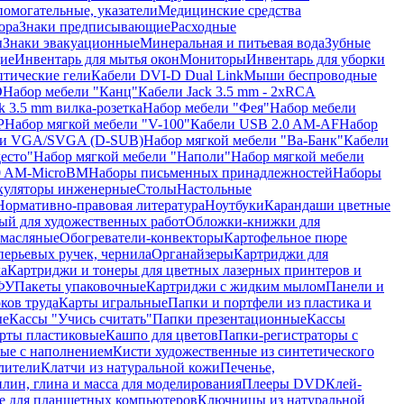
помогательные, указатели
Медицинские средства
ора
Знаки предписывающие
Расходные
ы
Знаки эвакуационные
Минеральная и питьевая вода
Зубные
ие
Инвентарь для мытья окон
Мониторы
Инвентарь для уборки
птические гели
Кабели DVI-D Dual Link
Мыши беспроводные
D
Набор мебели "Канц"
Кабели Jack 3.5 mm - 2xRCA
k 3.5 mm вилка-розетка
Набор мебели "Фея"
Набор мебели
P
Набор мягкой мебели "V-100"
Кабели USB 2.0 AM-AF
Набор
ли VGA/SVGA (D-SUB)
Набор мягкой мебели "Ва-Банк"
Кабели
есто"
Набор мягкой мебели "Наполи"
Набор мягкой мебели
0 AM-MicroBM
Наборы письменных принадлежностей
Наборы
куляторы инженерные
Столы
Настольные
Нормативно-правовая литература
Ноутбуки
Карандаши цветные
ый для художественных работ
Обложки-книжки для
 масляные
Обогреватели-конвекторы
Картофельное пюре
перьевых ручек, чернила
Органайзеры
Картриджи для
а
Картриджи и тонеры для цветных лазерных принтеров и
МФУ
Пакеты упаковочные
Картриджи с жидким мылом
Панели и
ков труда
Карты игральные
Папки и портфели из пластика и
ые
Кассы "Учись считать"
Папки презентационные
Кассы
рты пластиковые
Кашпо для цветов
Папки-регистраторы с
ые с наполнением
Кисти художественные из синтетического
лители
Клатчи из натуральной кожи
Печенье,
лин, глина и масса для моделирования
Плееры DVD
Клей-
е для планшетных компьютеров
Ключницы из натуральной