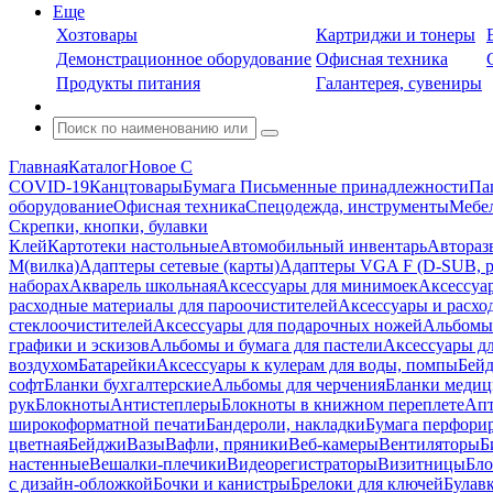
Еще
Хозтовары
Картриджи и тонеры
Демонстрационное оборудование
Офисная техника
Продукты питания
Галантерея, сувениры
Главная
Каталог
Новое С
COVID-19
Канцтовары
Бумага
Письменные принадлежности
Па
оборудование
Офисная техника
Спецодежда, инструменты
Мебел
Скрепки, кнопки, булавки
Клей
Картотеки настольные
Автомобильный инвентарь
Автораз
M(вилка)
Адаптеры сетевые (карты)
Адаптеры VGA F (D-SUB, ро
наборах
Акварель школьная
Аксессуары для минимоек
Аксессуа
расходные материалы для пароочистителей
Аксессуары и расхо
стеклоочистителей
Аксессуары для подарочных ножей
Альбомы 
графики и эскизов
Альбомы и бумага для пастели
Аксессуары дл
воздухом
Батарейки
Аксессуары к кулерам для воды, помпы
Бейд
софт
Бланки бухгалтерские
Альбомы для черчения
Бланки медиц
рук
Блокноты
Антистеплеры
Блокноты в книжном переплете
Апт
широкоформатной печати
Бандероли, накладки
Бумага перфори
цветная
Бейджи
Вазы
Вафли, пряники
Веб-камеры
Вентиляторы
Б
настенные
Вешалки-плечики
Видеорегистраторы
Визитницы
Бло
с дизайн-обложкой
Бочки и канистры
Брелоки для ключей
Булав