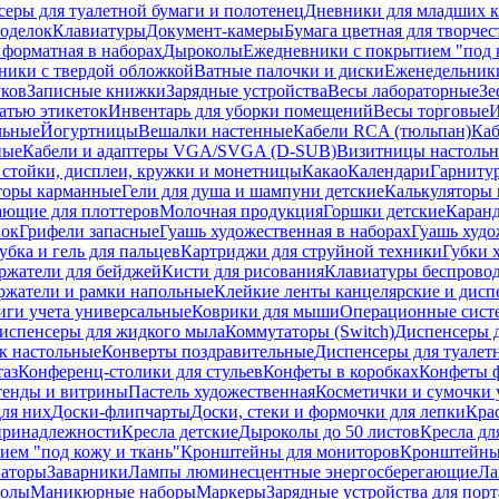
еры для туалетной бумаги и полотенец
Дневники для младших к
поделок
Клавиатуры
Документ-камеры
Бумага цветная для творчес
 форматная в наборах
Дыроколы
Ежедневники с покрытием "под к
ники с твердой обложкой
Ватные палочки и диски
Еженедельник
уков
Записные книжки
Зарядные устройства
Весы лабораторные
Зе
атью этикеток
Инвентарь для уборки помещений
Весы торговые
И
льные
Йогуртницы
Вешалки настенные
Кабели RCA (тюльпан)
Каб
ные
Кабели и адаптеры VGA/SVGA (D-SUB)
Визитницы настоль
стойки, дисплеи, кружки и монетницы
Какао
Календари
Гарниту
торы карманные
Гели для душа и шампуни детские
Калькуляторы 
ающие для плоттеров
Молочная продукция
Горшки детские
Каранд
пок
Грифели запасные
Гуашь художественная в наборах
Гуашь худо
убка и гель для пальцев
Картриджи для струйной техники
Губки 
ржатели для бейджей
Кисти для рисования
Клавиатуры беспрово
ржатели и рамки напольные
Клейкие ленты канцелярские и дисп
иги учета универсальные
Коврики для мыши
Операционные сист
испенсеры для жидкого мыла
Коммутаторы (Switch)
Диспенсеры д
к настольные
Конверты поздравительные
Диспенсеры для туалет
таз
Конференц-столики для стульев
Конфеты в коробках
Конфеты 
тенды и витрины
Пастель художественная
Косметички и сумочки 
ля них
Доски-флипчарты
Доски, стеки и формочки для лепки
Кра
принадлежности
Кресла детские
Дыроколы до 50 листов
Кресла дл
ием "под кожу и ткань"
Кронштейны для мониторов
Кронштейны-
аторы
Заварники
Лампы люминесцентные энергосберегающие
Ла
толы
Маникюрные наборы
Маркеры
Зарядные устройства для пор