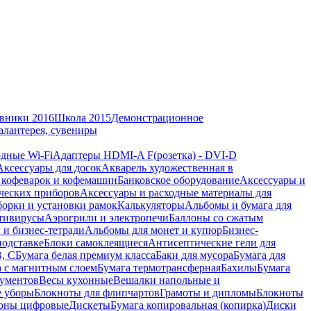
вники 2016
Школа 2015
Демонстрационное
алантерея, сувениры
дные Wi-Fi
Адаптеры HDMI-A F(розетка) - DVI-D
Аксессуары для досок
Акварель художественная в
 кофеварок и кофемашин
Банковское оборудование
Аксессуары и
ческих приборов
Аксессуары и расходные материалы для
борки и установки рамок
Калькуляторы
Альбомы и бумага для
тивирусы
Аэрогрили и электропечи
Баллоны со сжатым
 и бизнес-тетради
Альбомы для монет и купюр
Бизнес-
подставке
Блоки самоклеящиеся
Антисептические гели для
В, С
Бумага белая премиум класса
Баки для мусора
Бумага для
а с магнитным слоем
Бумага термотрансферная
Бахилы
Бумага
кументов
Весы кухонные
Вешалки напольные и
е уборы
Блокноты для флипчартов
Грамоты и дипломы
Блокноты
оны цифровые
Дискеты
Бумага копировальная (копирка)
Диски