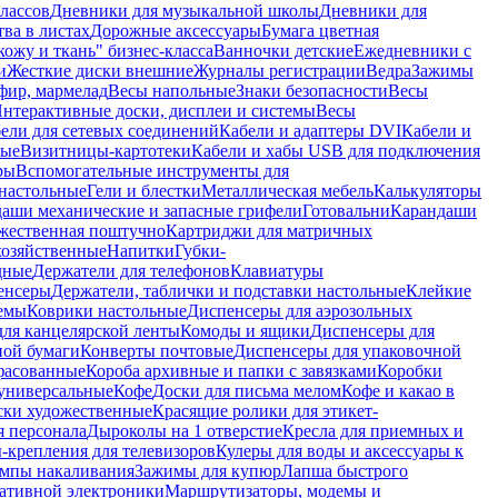
лассов
Дневники для музыкальной школы
Дневники для
тва в листах
Дорожные аксессуары
Бумага цветная
ожу и ткань" бизнес-класса
Ванночки детские
Ежедневники с
и
Жесткие диски внешние
Журналы регистрации
Ведра
Зажимы
фир, мармелад
Весы напольные
Знаки безопасности
Весы
нтерактивные доски, дисплеи и системы
Весы
ели для сетевых соединений
Кабели и адаптеры DVI
Кабели и
ные
Визитницы-картотеки
Кабели и хабы USB для подключения
ры
Вспомогательные инструменты для
настольные
Гели и блестки
Металлическая мебель
Калькуляторы
аши механические и запасные грифели
Готовальни
Карандаши
жественная поштучно
Картриджи для матричных
хозяйственные
Напитки
Губки-
дные
Держатели для телефонов
Клавиатуры
енсеры
Держатели, таблички и подставки настольные
Клейкие
емы
Коврики настольные
Диспенсеры для аэрозольных
ля канцелярской ленты
Комоды и ящики
Диспенсеры для
ной бумаги
Конверты почтовые
Диспенсеры для упаковочной
фасованные
Короба архивные и папки с завязками
Коробки
универсальные
Кофе
Доски для письма мелом
Кофе и какао в
ски художественные
Красящие ролики для этикет-
я персонала
Дыроколы на 1 отверстие
Кресла для приемных и
крепления для телевизоров
Кулеры для воды и аксессуары к
мпы накаливания
Зажимы для купюр
Лапша быстрого
тативной электроники
Маршрутизаторы, модемы и