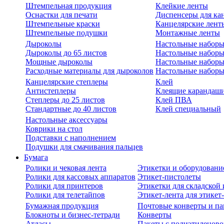
Штемпельная продукция
Клейкие ленты
Оснастки для печати
Диспенсеры для ка
Штемпельные краски
Канцелярские лент
Штемпельные подушки
Монтажные ленты
Дыроколы
Настольные набор
Дыроколы до 65 листов
Настольные наборы 
Мощные дыроколы
Настольные наборы
Расходные материалы для дыроколов
Настольные наборы
Канцелярские степлеры
Клей
Антистеплеры
Клеящие карандаш
Степлеры до 25 листов
Клей ПВА
Стандартные до 40 листов
Клей специальный
Настольные аксессуары
Коврики на стол
Подставки с наполнением
Подушки для смачивания пальцев
Бумага
Ролики и чековая лента
Этикетки и оборудовани
Ролики для кассовых аппаратов
Этикет-пистолеты
Ролики для принтеров
Этикетки для складско
Ролики для телетайпов
Этикет-лента для этикет
Бумажная продукция
Почтовые конверты и па
Блокноты и бизнес-тетради
Конверты
Атласы
Пакеты с полиэтиленов