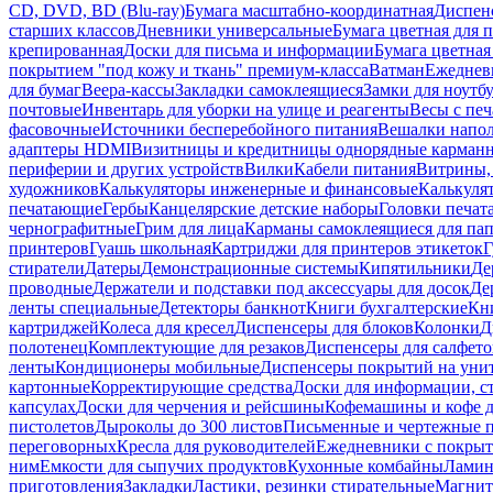
CD, DVD, BD (Blu-ray)
Бумага масштабно-координатная
Диспенс
старших классов
Дневники универсальные
Бумага цветная для 
крепированная
Доски для письма и информации
Бумага цветная
покрытием "под кожу и ткань" премиум-класса
Ватман
Ежеднев
для бумаг
Веера-кассы
Закладки самоклеящиеся
Замки для ноутб
почтовые
Инвентарь для уборки на улице и реагенты
Весы с печ
фасовочные
Источники бесперебойного питания
Вешалки напо
адаптеры HDMI
Визитницы и кредитницы однорядные карман
периферии и других устройств
Вилки
Кабели питания
Витрины, 
художников
Калькуляторы инженерные и финансовые
Калькуля
печатающие
Гербы
Канцелярские детские наборы
Головки печат
чернографитные
Грим для лица
Карманы самоклеящиеся для па
принтеров
Гуашь школьная
Картриджи для принтеров этикеток
Г
стиратели
Датеры
Демонстрационные системы
Кипятильники
Де
проводные
Держатели и подставки под аксессуары для досок
Де
ленты специальные
Детекторы банкнот
Книги бухгалтерские
Кн
картриджей
Колеса для кресел
Диспенсеры для блоков
Колонки
Д
полотенец
Комплектующие для резаков
Диспенсеры для салфето
ленты
Кондиционеры мобильные
Диспенсеры покрытий на уни
картонные
Корректирующие средства
Доски для информации, с
капсулах
Доски для черчения и рейсшины
Кофемашины и кофе д
пистолетов
Дыроколы до 300 листов
Письменные и чертежные 
переговорных
Кресла для руководителей
Ежедневники с покрыт
ним
Емкости для сыпучих продуктов
Кухонные комбайны
Ламин
приготовления
Закладки
Ластики, резинки стирательные
Магни