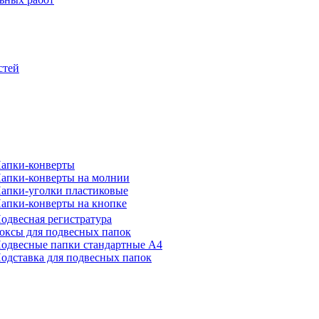
стей
апки-конверты
апки-конверты на молнии
апки-уголки пластиковые
апки-конверты на кнопке
одвесная регистратура
оксы для подвесных папок
одвесные папки стандартные А4
одставка для подвесных папок