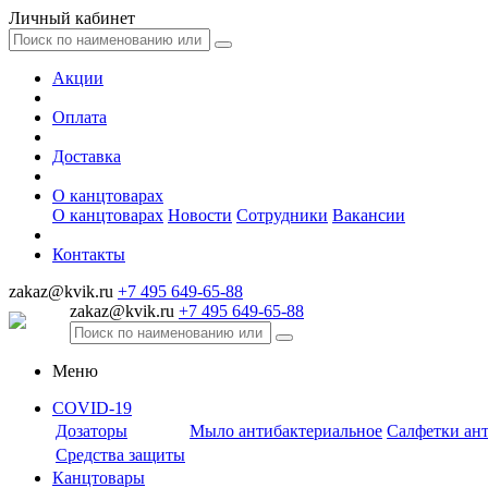
Личный кабинет
Акции
Оплата
Доставка
О канцтоварах
О канцтоварах
Новости
Сотрудники
Вакансии
Контакты
zakaz@kvik.ru
+7 495 649-65-88
zakaz@kvik.ru
+7 495 649-65-88
Меню
COVID-19
Дозаторы
Мыло антибактериальное
Салфетки ан
Средства защиты
Канцтовары