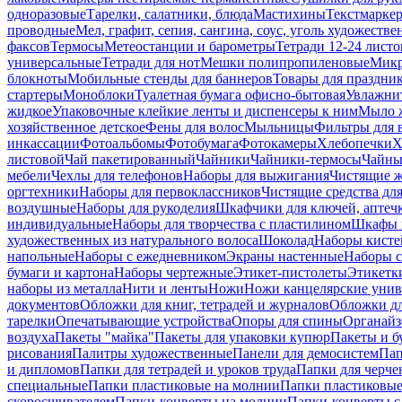
одноразовые
Тарелки, салатники, блюда
Мастихины
Текстмарке
проводные
Мел, графит, сепия, сангина, соус, уголь художеств
факсов
Термосы
Метеостанции и барометры
Тетради 12-24 листо
универсальные
Тетради для нот
Мешки полипропиленовые
Микр
блокноты
Мобильные стенды для баннеров
Товары для праздни
стартеры
Моноблоки
Туалетная бумага офисно-бытовая
Увлажни
жидкое
Упаковочные клейкие ленты и диспенсеры к ним
Мыло ж
хозяйственное детское
Фены для волос
Мыльницы
Фильтры для 
инкассации
Фотоальбомы
Фотобумага
Фотокамеры
Хлебопечки
Х
листовой
Чай пакетированный
Чайники
Чайники-термосы
Чайны
мебели
Чехлы для телефонов
Наборы для выжигания
Чистящие ж
оргтехники
Наборы для первоклассников
Чистящие средства дл
воздушные
Наборы для рукоделия
Шкафчики для ключей, аптечк
индивидуальные
Наборы для творчества с пластилином
Шкафы и
художественных из натурального волоса
Шоколад
Наборы кисте
напольные
Наборы с ежедневником
Экраны настенные
Наборы с
бумаги и картона
Наборы чертежные
Этикет-пистолеты
Этикетки
наборы из металла
Нити и ленты
Ножи
Ножи канцелярские унив
документов
Обложки для книг, тетрадей и журналов
Обложки дл
тарелки
Опечатывающие устройства
Опоры для спины
Органайз
воздуха
Пакеты "майка"
Пакеты для упаковки купюр
Пакеты и б
рисования
Палитры художественные
Панели для демосистем
Пап
и дипломов
Папки для тетрадей и уроков труда
Папки для черче
специальные
Папки пластиковые на молнии
Папки пластиковые
скоросшивателем
Папки-конверты на молнии
Папки-конверты с