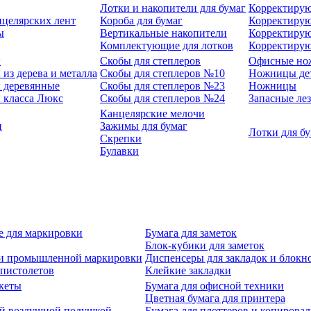
Лотки и накопители для бумаг
Корректирую
нцелярских лент
Короба для бумаг
Корректирую
ы
Вертикальные накопители
Корректирую
Комплектующие для лотков
Корректиру
ы
Скобы для степлеров
Офисные но
из дерева и металла
Скобы для степлеров №10
Ножницы де
 деревянные
Скобы для степлеров №23
Ножницы
 класса Люкс
Скобы для степлеров №24
Запасные ле
Канцелярские мелочи
и
Зажимы для бумаг
Лотки для б
Скрепки
Булавки
е для маркировки
Бумага для заметок
Блок-кубики для заметок
й и промышленной маркировки
Диспенсеры для закладок и блокн
-пистолетов
Клейкие закладки
кеты
Бумага для офисной техники
Цветная бумага для принтера
ой воздушной подушкой
Бумага для плоттеров и копирова