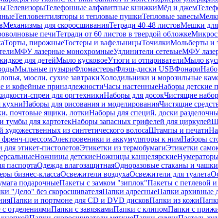
ры
Телевизоры
Телефонные алфавитные книжки
Мёд и джем
Телеф
енные
Тепловентиляторы и тепловые пушки
Тепловые завесы
Мелк
в
Механизмы для скоросшивания
Тетради 40-48 листов
Мешки для
оволновые печи
Тетради от 60 листов в твердой обложке
Микрос
ка
Торты, пирожные
Тостеры и вафельницы
Точилки
Мольберты и 
тели
МФУ лазерные монохромные
Удлинители сетевые
МФУ лазе
идкое для детей
Мыло кусковое
Утюги и отпариватели
Мыло куск
воды
Мыльные пузыри
Фломастеры
Флэш-диски USB
Фонари
Набо
лопья, мюсли, сухие завтраки
Холодильники и морозильные кам
е и кофейные принадлежности
Часы настенные
Наборы детские 
идкости-спреи для оргтехники
Наборы для досок
Чистящие набор
я кухни
Наборы для рисования и моделирования
Чистящие средст
и, почтовые ящики, лотки
Наборы для специй, доски разделочн
 тумбы для картотек
Наборы запасных грифелей для циркулей
Ш
й художественных из синтетического волоса
Штампы и печати
На
 френч-прессом
Электровеники и аккумуляторы к ним
Наборы ст
 для этикет-пистолетов
Этикетки из термобумаги
Этикетки само
ерсальные
Ножницы детские
Ножницы канцелярские
Нумератор
я паспорта
Одежда влагозащитная
Одноразовые стаканы и чашки
еры бизнес-класса
Освежители воздуха
Освежители для туалета
О
умага подарочные
Пакеты с замком "зиплок"
Пакеты с петлевой 
ки "Дело" без скоросшивателя
Папки адресные
Папки архивные д
ния
Папки и портмоне для CD и DVD дисков
Папки из кожи
Папк
 с отделениями
Папки с завязками
Папки с клипом
Папки с приж
 кнопкой
Папки-скоросшиватели мягкие
Папки-сумки
Пастель худ