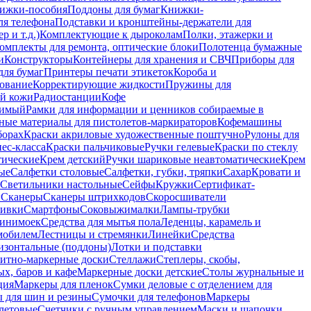
ижки-пособия
Поддоны для бумаг
Книжки-
ля телефона
Подставки и кронштейны-держатели для
 и т.д.)
Комплектующие к дыроколам
Полки, этажерки и
омплекты для ремонта, оптические блоки
Полотенца бумажные
и
Конструкторы
Контейнеры для хранения и СВЧ
Приборы для
для бумаг
Принтеры печати этикеток
Короба и
ование
Корректирующие жидкости
Пружины для
ой кожи
Радиостанции
Кофе
римый
Рамки для информации и ценников собираемые в
ные материалы для пистолетов-маркираторов
Кофемашины
борах
Краски акриловые художественные поштучно
Рулоны для
ес-класса
Краски пальчиковые
Ручки гелевые
Краски по стеклу
тические
Крем детский
Ручки шариковые неавтоматические
Крем
ые
Салфетки столовые
Салфетки, губки, тряпки
Сахар
Кровати и
Светильники настольные
Сейфы
Кружки
Сертификат-
ы
Сканеры
Сканеры штрихкодов
Скоросшиватели
ивки
Смартфоны
Соковыжималки
Лампы-трубки
минимоек
Средства для мытья пола
Леденцы, карамель и
омобилем
Лестницы и стремянки
Линейки
Средства
изонтальные (поддоны)
Лотки и подставки
итно-маркерные доски
Стеллажи
Степлеры, скобы,
х, баров и кафе
Маркерные доски детские
Столы журнальные и
ция
Маркеры для пленок
Сумки деловые с отделением для
 для шин и резины
Сумочки для телефонов
Маркеры
летовые
Счетчики с ручным управлением
Маски и шапочки