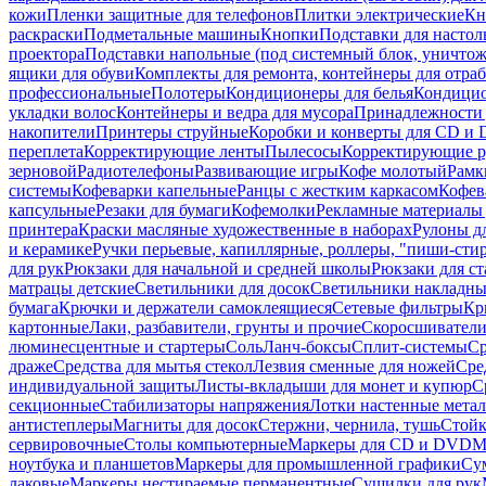
кожи
Пленки защитные для телефонов
Плитки электрические
Кн
раскраски
Подметальные машины
Кнопки
Подставки для настол
проектора
Подставки напольные (под системный блок, уничтожи
ящики для обуви
Комплекты для ремонта, контейнеры для отра
профессиональные
Полотеры
Кондиционеры для белья
Кондицио
укладки волос
Контейнеры и ведра для мусора
Принадлежности 
накопители
Принтеры струйные
Коробки и конверты для CD и
переплета
Корректирующие ленты
Пылесосы
Корректирующие р
зерновой
Радиотелефоны
Развивающие игры
Кофе молотый
Рамк
системы
Кофеварки капельные
Ранцы с жестким каркасом
Кофев
капсульные
Резаки для бумаги
Кофемолки
Рекламные материалы 
принтера
Краски масляные художественные в наборах
Рулоны д
и керамике
Ручки перьевые, капиллярные, роллеры, "пиши-сти
для рук
Рюкзаки для начальной и средней школы
Рюкзаки для ст
матрацы детские
Светильники для досок
Светильники накладны
бумага
Крючки и держатели самоклеящиеся
Сетевые фильтры
Кр
картонные
Лаки, разбавители, грунты и прочие
Скоросшиватели
люминесцентные и стартеры
Соль
Ланч-боксы
Сплит-системы
Ср
драже
Средства для мытья стекол
Лезвия сменные для ножей
Сре
индивидуальной защиты
Листы-вкладыши для монет и купюр
С
секционные
Стабилизаторы напряжения
Лотки настенные мета
антистеплеры
Магниты для досок
Стержни, чернила, тушь
Стойк
сервировочные
Столы компьютерные
Маркеры для CD и DVD
М
ноутбука и планшетов
Маркеры для промышленной графики
Су
лаковые
Маркеры нестираемые перманентные
Сушилки для рук