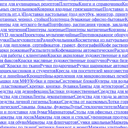
иги для кулинарных рецептов
Плоттеры
Книги и справочники
Кн
ьных светильников
Коврики входные грязезащитные
Подставки д
тель ит.д.)
Подставки настольные (под ноутбук, монитор, принтер
ботанных чернил, стойки
Полотенца бумажные офисно-бытовые
К
неры для детского белья
Портфолио, расписания уроков, закладк
для черчения
Принтеры лазерные
Принтеры матричные
Корзины 
 DVD дисков
Проекторы мультимедийные
Противокражное оборуд
учки
Пылеуловители
Радиобудильники
Косметички из натуральн
и для дипломов, сертификатов, грамот, фотографий
Кофе раство
арки рожковые
Распылители
Кофемашины автоматические
Расход
для работы с клиентами
Краски акриловые художественные в на
ля факсов
Краски масляные художественные поштучно
Ручки бизн
рай"
Краски по ткани
Ручки подарочные
Ручки шариковые автома
аршеклассников и студентов
Кресла для посетителей многоместн
е и линейные
Кронштейны-крепления для микроволновых печей
ышки для МФУ
Кубки и призы
Системные блоки
Кулеры для вод
 пластиковые
Скрепки, кнопки, булавки
Лампы для детекторов
Сл
едства для дезинфекции
Ластики художественные
Средства для 
дства для стирки
Ленты декоративные
Средства для ухода за авт
редства личной гигиены
Ложки
Средства от насекомых
Лотки гор
ллические
Стаканы, бокалы, фужеры
Лупы
Стеклоочистители
Магн
и и подставки для бумаг
Маринаторы
Столы для офисных столовы
аркеры для досок
Маркеры для окон и стекла
Сувенирная продук
мки для обуви
Маркеры для флипчартов
Сумки школьные
Маркеры
Маркеры по ткани
Счетчики банкнот и монет
Маркеры ультрафио