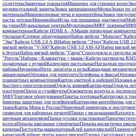
сплиттеры
Защитные покрытия
Машинки для стрижки волос
Зво
индивидуальной защиты
Знаки запрещающие
Мелки
Знаки по э
материалы
Микроволновые печи и кронштейны
Знаки предупр
пасты детские
Минимойки
Иглы для прошивки документов
Мойк
на улице
Музыкальные центры
Мультиварки
МФУ лазерные
МФУ
компьютерные
Кабели HDMI A - A
Мыши проводные компьюте
(тюльпан)
Сетевое оборудование
Набор мебели "Монолит"
Кабел
"Эко"
Кабели USB 2.0 A-B
Набор мебели "Этюд"
Кабели USB 2.0
мягкой мебели "V-500"
Кабели USB 3.0 AM-AF
Набор мягкой ме
в бухтах
Набор мягкой мебели "Гарда"
Спецодежда и средства 
"Ригель"
Наборы <Клавиатура + мышь>
Кабели-патчкорды RJ45 
подарочные с ручкой
Календари настольные
Наградная продукц
наборы
Наушники
Нити, шпагаты и иглы
Карандаши механичес
акварельные
Обложки для переплета
Телефоны и факсы
Обложки
планшетных компьютеров
Картон цветной в наборах
Обложки-к
быстрого приготовления
Одежда зимняя
Картридеры
Одежда лет
плоттеров
Орехи и сухофрукты
Освежители воздуха и диспенсе
МФУ
Торговое оборудование
Пакеты почтовые
Картриджи и тон
бамперы защитные для телефонов
Картриджи-контейнеры для 
ткани
Карты Мира и России
Уборочный инвентарь и инструмен
символов для наборных печатей
Папки с вкладышами
Каталоги 
арочным механизмом
Папки-уголки пластиковые
Пароочистите
волоса
Пеналы школьные створчатые
Пеналы-косметички школ
крекеры
Пистолеты-маркираторы
Клей канцелярский
Планинги
карандаш
Клейкие ленты канцелярские
Пленки (заготовки) для