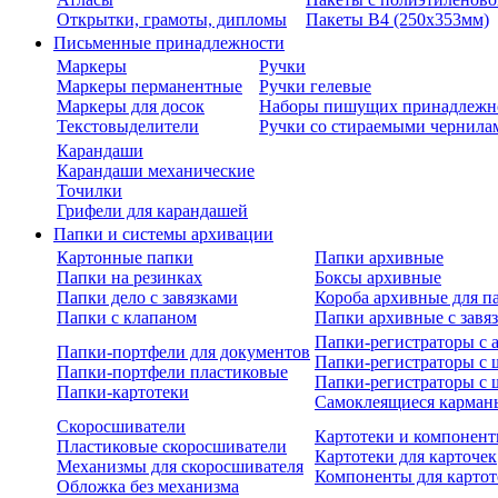
Открытки, грамоты, дипломы
Пакеты В4 (250х353мм)
Письменные принадлежности
Маркеры
Ручки
Маркеры перманентные
Ручки гелевые
Маркеры для досок
Наборы пишущих принадлежн
Текстовыделители
Ручки со стираемыми чернила
Карандаши
Карандаши механические
Точилки
Грифели для карандашей
Папки и системы архивации
Картонные папки
Папки архивные
Папки на резинках
Боксы архивные
Папки дело с завязками
Короба архивные для п
Папки с клапаном
Папки архивные с завя
Папки-регистраторы с
Папки-портфели для документов
Папки-регистраторы с 
Папки-портфели пластиковые
Папки-регистраторы с 
Папки-картотеки
Самоклеящиеся карман
Скоросшиватели
Картотеки и компонент
Пластиковые скоросшиватели
Картотеки для карточек
Механизмы для скоросшивателя
Компоненты для картот
Обложка без механизма