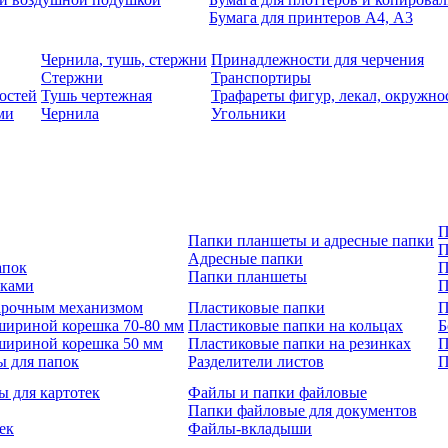
Бумага для принтеров А4, А3
Чернила, тушь, стержни
Принадлежности для черчения
Стержни
Транспортиры
остей
Тушь чертежная
Трафареты фигур, лекал, окружно
ми
Чернила
Угольники
П
Папки планшеты и адресные папки
П
Адресные папки
апок
П
Папки планшеты
зками
П
 арочным механизмом
Пластиковые папки
П
шириной корешка 70-80 мм
Пластиковые папки на кольцах
Б
шириной корешка 50 мм
Пластиковые папки на резинках
П
ы для папок
Разделители листов
П
ы для картотек
Файлы и папки файловые
Папки файловые для документов
ек
Файлы-вкладыши