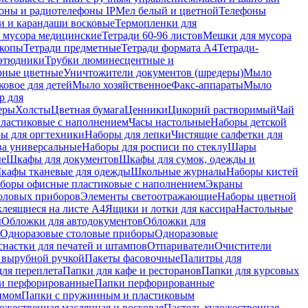
оны и радиотелефоны IP
Мел белый и цветной
Телефоны
и и карандаши восковые
Термопленки для
 мусора медицинские
Тетради 60-96 листов
Мешки для мусора
копы
Тетради предметные
Тетради формата А4
Тетради-
этюдники
Трубки люминесцентные и
рные цветные
Уничтожители документов (шредеры)
Мыло
овое для детей
Мыло хозяйственное
Факс-аппараты
Мыло
р для
еры
Холсты
Цветная бумага
Ценники
Цикорий растворимый
Чай
пластиковые с наполнением
Часы настольные
Наборы детской
ы для оргтехники
Наборы для лепки
Чистящие салфетки для
ва универсальные
Наборы для росписи по стеклу
Шары
ые
Шкафы для документов
Шкафы для сумок, одежды и
кафы тканевые для одежды
Школьные журналы
Наборы кистей
боры офисные пластиковые с наполнением
Экраны
оловых приборов
Элементы светоотражающие
Наборы цветной
клеящиеся на листе А4
Ящики и лотки для кассира
Настольные
ы
Обложки для автодокументов
Обложки для
Одноразовые столовые приборы
Одноразовые
снастки для печатей и штампов
Отпариватели
Очистители
и вырубной ручкой
Пакеты фасовочные
Палитры для
ля переплета
Папки для кафе и ресторанов
Папки для курсовых
и перфорированные
Папки перфорированные
имом
Папки с пружинным и пластиковым
ожественная маслянная и восковая
Пастель художественная