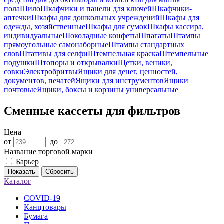
пола
Шило
Шкафчики и панели для ключей
Шкафчики-
аптечки
Шкафы для дошкольных учреждений
Шкафы для
одежды, хозяйственные
Шкафы для сумок
Шкафы кассира,
индивидуальные
Шоколадные конфеты
Шпагаты
Штампы
прямоугольные самонаборные
Штампы стандартных
слов
Штативы для селфи
Штемпельная краска
Штемпельные
подушки
Штопоры и открывалки
Щетки, веники,
совки
Электробритвы
Ящики для денег, ценностей,
документов, печатей
Ящики для инструментов
Ящики
почтовые
Ящики, боксы и корзины универсальные
Сменные кассеты для фильтров
Цена
от
до
Название торговой марки
Барьер
Показать
Сбросить
Каталог
COVID-19
Канцтовары
Бумага