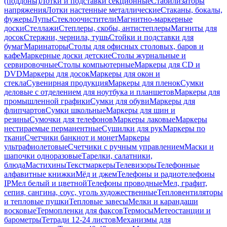
(поддоны)
Лотки и подставки секционные
Стабилизаторы
напряжения
Лотки настенные металлические
Стаканы, бокалы,
фужеры
Лупы
Стеклоочистители
Магнитно-маркерные
доски
Стеллажи
Степлеры, скобы, антистеплеры
Магниты для
досок
Стержни, чернила, тушь
Стойки и подставки для
бумаг
Маринаторы
Столы для офисных столовых, баров и
кафе
Маркерные доски детские
Столы журнальные и
сервировочные
Столы компьютерные
Маркеры для CD и
DVD
Маркеры для досок
Маркеры для окон и
стекла
Сувенирная продукция
Маркеры для пленок
Сумки
деловые с отделением для ноутбука и планшетов
Маркеры для
промышленной графики
Сумки для обуви
Маркеры для
флипчартов
Сумки школьные
Маркеры для шин и
резины
Сумочки для телефонов
Маркеры лаковые
Маркеры
нестираемые перманентные
Сушилки для рук
Маркеры по
ткани
Счетчики банкнот и монет
Маркеры
ультрафиолетовые
Счетчики с ручным управлением
Маски и
шапочки одноразовые
Тарелки, салатники,
блюда
Мастихины
Текстмаркеры
Телевизоры
Телефонные
алфавитные книжки
Мёд и джем
Телефоны и радиотелефоны
IP
Мел белый и цветной
Телефоны проводные
Мел, графит,
сепия, сангина, соус, уголь художественные
Тепловентиляторы
и тепловые пушки
Тепловые завесы
Мелки и карандаши
восковые
Термопленки для факсов
Термосы
Метеостанции и
барометры
Тетради 12-24 листов
Механизмы для