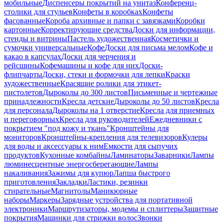
мобильные
Диспенсеры покрытий на унитаз
Конференц-
столики для стульев
Конфеты в коробках
Конфеты
фасованные
Короба архивные и папки с завязками
Коробки
картонные
Корректирующие средства
Доски для информации,
стенды и витрины
Пастель художественная
Косметички и
сумочки универсальные
Кофе
Доски для письма мелом
Кофе и
какао в капсулах
Доски для черчения и
рейсшины
Кофемашины и кофе для них
Доски-
флипчарты
Доски, стеки и формочки для лепки
Краски
художественные
Красящие ролики для этикет-
пистолетов
Дыроколы до 300 листов
Письменные и чертежные
принадлежности
Кресла детские
Дыроколы до 50 листов
Кресла
для персонала
Дыроколы на 1 отверстие
Кресла для приемных
и переговорных
Кресла для руководителей
Ежедневники с
покрытием "под кожу и ткань"
Кронштейны для
мониторов
Кронштейны-крепления для телевизоров
Кулеры
для воды и аксессуары к ним
Емкости для сыпучих
продуктов
Кухонные комбайны
Ламинаторы
Заварники
Лампы
люминесцентные энергосберегающие
Лампы
накаливания
Зажимы для купюр
Лапша быстрого
приготовления
Закладки
Ластики, резинки
стирательные
Магнитолы
Маникюрные
наборы
Маркеры
Зарядные устройства для портативной
электроники
Маршрутизаторы, модемы и сплиттеры
Защитные
покрытия
Машинки для стрижки волос
Звонки