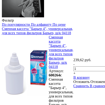
Фильтр
По популярности
По алфавиту
По цене
Сменная кассета "Барьер 4", универсальная,
для всех типов фильтров Барьер, ш/к 04118
Сменная
кассета
"Барьер 4",
универсальная,
для всех типов
фильтров
239,62 руб.
Барьер, ш/к
-
04118
Артикул:
+
600264с
В корзину
Сменная
Отложить
Отложен
кассета
Сравнить
В сравне
"Барьер 4",
универсальная,
для всех типов
фильтров
Барьер, ш/к