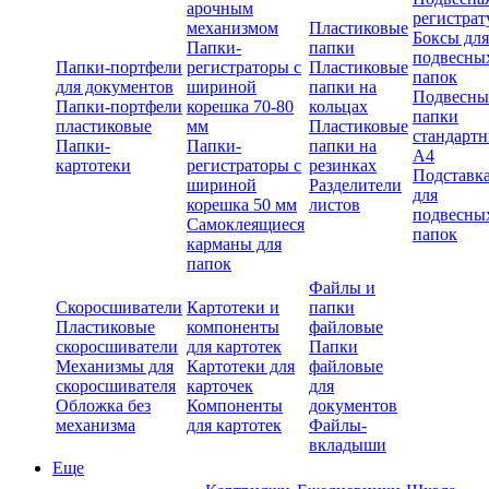
арочным
регистрат
механизмом
Пластиковые
Боксы для
Папки-
папки
подвесны
Папки-портфели
регистраторы с
Пластиковые
папок
для документов
шириной
папки на
Подвесны
Папки-портфели
корешка 70-80
кольцах
папки
пластиковые
мм
Пластиковые
стандарт
Папки-
Папки-
папки на
А4
картотеки
регистраторы с
резинках
Подставк
шириной
Разделители
для
корешка 50 мм
листов
подвесны
Самоклеящиеся
папок
карманы для
папок
Файлы и
Скоросшиватели
Картотеки и
папки
Пластиковые
компоненты
файловые
скоросшиватели
для картотек
Папки
Механизмы для
Картотеки для
файловые
скоросшивателя
карточек
для
Обложка без
Компоненты
документов
механизма
для картотек
Файлы-
вкладыши
Еще