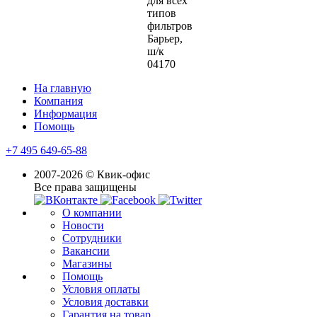
для всех
типов
фильтров
Барьер,
ш/к
04170
На главную
Компания
Информация
Помощь
+7 495 649-65-88
2007-2026 © Квик-офис
Все права защищены
О компании
Новости
Сотрудники
Вакансии
Магазины
Помощь
Условия оплаты
Условия доставки
Гарантия на товар