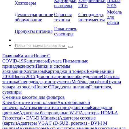
Картриджи
Ежедневники
Школа
Хозтовары
и тонеры
2016
2015
Мебель
Демонстрационное
Офисная
Спецодежда,
для
оборудование
техника
инструменты
офиса
Галантерея,
Продукты питания
сувениры
Главная
Каталог
Новое С
COVID-19
Канцтовары
Бумага
Письменные
принадлежности
Папки и системы
архивации
Хозтовары
Картриджи и тонеры
Ежедневники
2016
Школа 2015
Демонстрационное оборудование
Офисная
техника
Спецодежда, инструменты
Мебель для офиса
Группа
товара из экселя
Новое С
Продукты питания
Галантерея,
сувениры
Сменные кассеты для фильтров
Клей
Картотеки настольные
Автомобильный
инвентарь
Авторазветвители прикуривателя
Карандаши
цветные
Адаптеры беспроводные Wi-Fi
Адаптеры HDMI-A
F(розетка) - DVI-D M(вилка)
Адаптеры сетевые
(карты)
Адаптеры VGA F (D-SUB, розетка) - DVI-I M
(вилка)
Аккумуляторы
Аккумуляторы внешние
Аксессуары для