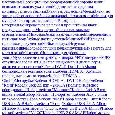
настольные
Проекционное оборудование
Мегафоны
Знаки
вспомогательные, указатели
Медицинские средства
индивидуальной защиты
Знаки запрещающие
Мелки
Знаки по
электробезопасности
Знаки пожарной безопасности
Мешки для
мусора
Знаки предписывающие
Расходные
материалы
Микроволновые печи и кронштейны
Знаки
предупреждающие
Микрофоны
Знаки сигнальные,
оградительные
Миксеры
Знаки эвакуационные
Минеральная и
питьевая вода
Зубные пасты детские
Минимойки
Иглы для
прошивки документов
Мойки воздуха
Игрушки
развивающие
Молоко
Игрушки релаксирующие
Инвентарь для
мытья окон
Мониторы
Инвентарь для уборки на
улице
Музыкальные центры
Мультиварки
МФУ лазерные
МФУ
струйные
Кабели 3xRCA (тюльпан)
Мыло и диспенсеры,
антисептические гели
Кабели DVI-D Dual Link
Мыши
беспроводные компьютерные
Кабели HDMI A - A
Мыши
проводные компьютерные
Кабели HDMI A -
C(mini)
Мясорубки
Кабели HDMI-A - DVI-D
Набор мебели
"Канц"
Кабели Jack 3.5 mm - 2xRCA (тюльпан)
Сетевое
оборудование
Набор мебели "Монолит"
Кабели Jack 3.5 mm
вилка-вилка
Набор мебели "Приоритет"
Кабели Jack 3.5 mm
вилка-розетка
Набор мебели "Фея"
Набор мебели "Эко"
Кабели
USB 2.0 A-B
Набор мебели "Этюд"
Кабели USB 2.0 A-Micro
B
Набор мягкой мебели "Club"
Кабели USB 2.0 A-Mini 5P
Набор
мягкой мебели "V-100"
Кабели USB 2.0 AM-AF
Набор мягкой