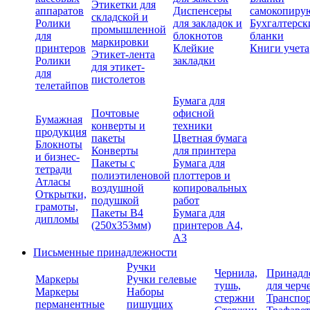
Этикетки для
аппаратов
Диспенсеры
самокопиру
складской и
Ролики
для закладок и
Бухгалтерск
промышленной
для
блокнотов
бланки
маркировки
принтеров
Клейкие
Книги учета
Этикет-лента
Ролики
закладки
для этикет-
для
пистолетов
телетайпов
Бумага для
Почтовые
офисной
Бумажная
конверты и
техники
продукция
пакеты
Цветная бумага
Блокноты
Конверты
для принтера
и бизнес-
Пакеты с
Бумага для
тетради
полиэтиленовой
плоттеров и
Атласы
воздушной
копировальных
Открытки,
подушкой
работ
грамоты,
Пакеты В4
Бумага для
дипломы
(250х353мм)
принтеров А4,
А3
Письменные принадлежности
Ручки
Чернила,
Принадл
Маркеры
Ручки гелевые
тушь,
для черч
Маркеры
Наборы
стержни
Транспо
перманентные
пишущих