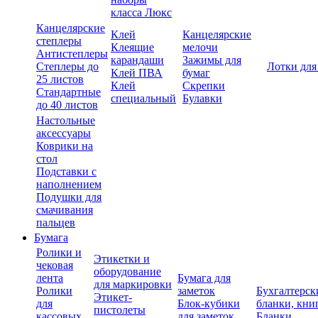
класса Люкс
Канцелярские
Клей
Канцелярские
степлеры
Клеящие
мелочи
Антистеплеры
карандаши
Зажимы для
Степлеры до
Лотки для
Клей ПВА
бумаг
25 листов
Клей
Скрепки
Стандартные
специальный
Булавки
до 40 листов
Настольные
аксессуары
Коврики на
стол
Подставки с
наполнением
Подушки для
смачивания
пальцев
Бумага
Ролики и
Этикетки и
чековая
оборудование
лента
Бумага для
для маркировки
Ролики
заметок
Бухгалтерск
Этикет-
для
Блок-кубики
бланки, кни
пистолеты
кассовых
для заметок
Бланки