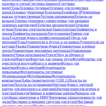
палочки и счеты
Счетчики банкнот
Счетчики
монет
Тазы
Тележки грузовые
Тележки для подвесных
папок
Тележки уборочные
Телескопы
Телефоны IP
Темперные
краски художественные
Тестеры напряжения
Тетради на
кольцах
Тонеры (порошок) совместимые для заправки
лазерных картриджей
Точилки механические
Точилки
ручные
Точилки электрические
Транспортиры
Трафареты и
лекала
Трафареты-раскраски
Треугольники
Тряпки для
пола
Туалетная бумага профессиональная
Тубусы для
чертежей
Тушь
Удлинители в бухтах и на рамках
Удлинители на
катушке
Указки
Упаковочная бумага
Упаковочные клейкие
ленты
Упаковочные рекламные материалы
Упаковщики
банкнот
Урны-пепельницы
Утюги
Уход за обувью и
одеждой
Фартуки
Фартуки для уроков труда
Фетр
Фильтры для
очистителя воздуха
Флаги и знамена
Фольга для
выпечки
Фольга цветная
Фотоаппараты
зеркальные
Фотоаппараты системные
(беззеркальные)
Фотобарабаны
Фотоаппараты
компактные
Хабы (разветвители) USB 2.0
Холсты на
картоне
Холсты на подрамнике
Цветная бумага, цветной
картон для квиллинга и оригами
Цветная пористая резина и
пластик
Циркули
Чайные и кофейные наборы
Чернила для
струйных принтеров и МФУ
Чертежные принадлежности для
доски
Чистящие и моющие средства для кухни
Чистящие
средства для досок
Швабры и комплекты для мытья