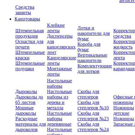
антисе
Средства
защиты
Канцтовары
Клейкие
Лотки и
Штемпельная
ленты
Корректи
накопители для
продукция
Диспенсеры
средства
бумаг
Оснастки для
для
Корректи
Короба для
печати
канцелярских
жидкость
бумаг
Штемпельные
лент
Корректи
Вертикальные
краски
Канцелярские
лента
накопители
Штемпельные
ленты
Корректи
Комплектующие
подушки
Монтажные
карандаш
для лотков
ленты
Настольные
наборы
Дыроколы
Настольные
Скобы для
Дыроколы до
наборы из
степлеров
Офисные 
65 листов
дерева и
Скобы для
ножницы
Мощные
металла
степлеров №10
Ножницы
дыроколы
Настольные
Скобы для
детские
Расходные
наборы
степлеров №23
Ножницы
материалы для
деревянные
Скобы для
Запасные 
дыроколов
Настольные
степлеров №24
наборы