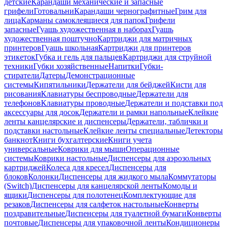
детские
Карандаши механические и запасные
грифели
Готовальни
Карандаши чернографитные
Грим для
лица
Карманы самоклеящиеся для папок
Грифели
запасные
Гуашь художественная в наборах
Гуашь
художественная поштучно
Картриджи для матричных
принтеров
Гуашь школьная
Картриджи для принтеров
этикеток
Губка и гель для пальцев
Картриджи для струйной
техники
Губки хозяйственные
Напитки
Губки-
стиратели
Датеры
Демонстрационные
системы
Кипятильники
Держатели для бейджей
Кисти для
рисования
Клавиатуры беспроводные
Держатели для
телефонов
Клавиатуры проводные
Держатели и подставки под
аксессуары для досок
Держатели и рамки напольные
Клейкие
ленты канцелярские и диспенсеры
Держатели, таблички и
подставки настольные
Клейкие ленты специальные
Детекторы
банкнот
Книги бухгалтерские
Книги учета
универсальные
Коврики для мыши
Операционные
системы
Коврики настольные
Диспенсеры для аэрозольных
картриджей
Колеса для кресел
Диспенсеры для
блоков
Колонки
Диспенсеры для жидкого мыла
Коммутаторы
(Switch)
Диспенсеры для канцелярской ленты
Комоды и
ящики
Диспенсеры для полотенец
Комплектующие для
резаков
Диспенсеры для салфеток настольные
Конверты
поздравительные
Диспенсеры для туалетной бумаги
Конверты
почтовые
Диспенсеры для упаковочной ленты
Кондиционеры