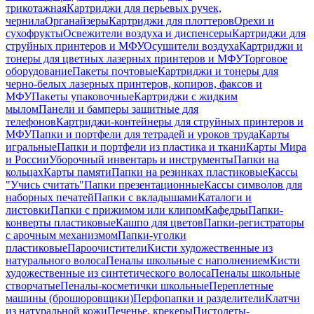
трикотажная
Картриджи для перьевых ручек,
чернила
Органайзеры
Картриджи для плоттеров
Орехи и
сухофрукты
Освежители воздуха и диспенсеры
Картриджи для
струйных принтеров и МФУ
Осушители воздуха
Картриджи и
тонеры для цветных лазерных принтеров и МФУ
Торговое
оборудование
Пакеты почтовые
Картриджи и тонеры для
черно-белых лазерных принтеров, копиров, факсов и
МФУ
Пакеты упаковочные
Картриджи с жидким
мылом
Панели и бамперы защитные для
телефонов
Картриджи-контейнеры для струйных принтеров и
МФУ
Папки и портфели для тетрадей и уроков труда
Карты
игральные
Папки и портфели из пластика и ткани
Карты Мира
и России
Уборочный инвентарь и инструменты
Папки на
кольцах
Карты памяти
Папки на резинках пластиковые
Кассы
"Учись считать"
Папки презентационные
Кассы символов для
наборных печатей
Папки с вкладышами
Каталоги и
листовки
Папки с прижимом или клипом
Кафедры
Папки-
конверты пластиковые
Кашпо для цветов
Папки-регистраторы
с арочным механизмом
Папки-уголки
пластиковые
Пароочистители
Кисти художественные из
натурального волоса
Пеналы школьные с наполнением
Кисти
художественные из синтетического волоса
Пеналы школьные
створчатые
Пеналы-косметички школьные
Переплетные
машины (брошюровщики)
Перфопапки и разделители
Клатчи
из натуральной кожи
Печенье, крекеры
Пистолеты-