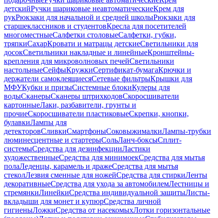
детский
Ручки шариковые неавтоматические
Крем для
рук
Рюкзаки для начальной и средней школы
Рюкзаки для
старшеклассников и студентов
Кресла для посетителей
многоместные
Салфетки столовые
Салфетки, губки,
тряпки
Сахар
Кровати и матрацы детские
Светильники для
досок
Светильники накладные и линейные
Кронштейны-
крепления для микроволновых печей
Светильники
настольные
Сейфы
Кружки
Сертификат-бумага
Крючки и
держатели самоклеящиеся
Сетевые фильтры
Крышки для
МФУ
Кубки и призы
Системные блоки
Кулеры для
воды
Сканеры
Сканеры штрихкодов
Скоросшиватели
картонные
Лаки, разбавители, грунты и
прочие
Скоросшиватели пластиковые
Скрепки, кнопки,
булавки
Лампы для
детекторов
Сливки
Смартфоны
Соковыжималки
Лампы-трубки
люминесцентные и стартеры
Соль
Ланч-боксы
Сплит-
системы
Средства для дезинфекции
Ластики
художественные
Средства для минимоек
Средства для мытья
пола
Леденцы, карамель и драже
Средства для мытья
стекол
Лезвия сменные для ножей
Средства для стирки
Ленты
декоративные
Средства для ухода за автомобилем
Лестницы и
стремянки
Линейки
Средства индивидуальной защиты
Листы-
вкладыши для монет и купюр
Средства личной
гигиены
Ложки
Средства от насекомых
Лотки горизонтальные