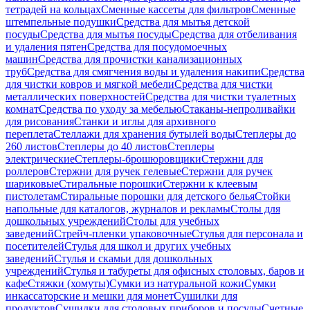
тетрадей на кольцах
Сменные кассеты для фильтров
Сменные
штемпельные подушки
Средства для мытья детской
посуды
Средства для мытья посуды
Средства для отбеливания
и удаления пятен
Средства для посудомоечных
машин
Средства для прочистки канализационных
труб
Средства для смягчения воды и удаления накипи
Средства
для чистки ковров и мягкой мебели
Средства для чистки
металлических поверхностей
Средства для чистки туалетных
комнат
Средства по уходу за мебелью
Стаканы-непроливайки
для рисования
Станки и иглы для архивного
переплета
Стеллажи для хранения бутылей воды
Степлеры до
260 листов
Степлеры до 40 листов
Степлеры
электрические
Степлеры-брошюровщики
Стержни для
роллеров
Стержни для ручек гелевые
Стержни для ручек
шариковые
Стиральные порошки
Стержни к клеевым
пистолетам
Стиральные порошки для детского белья
Стойки
напольные для каталогов, журналов и рекламы
Столы для
дошкольных учреждений
Столы для учебных
заведений
Стрейч-пленки упаковочные
Стулья для персонала и
посетителей
Стулья для школ и других учебных
заведений
Стулья и скамьи для дошкольных
учреждений
Стулья и табуреты для офисных столовых, баров и
кафе
Стяжки (хомуты)
Сумки из натуральной кожи
Сумки
инкассаторские и мешки для монет
Сушилки для
продуктов
Сушилки для столовых приборов и посуды
Счетные