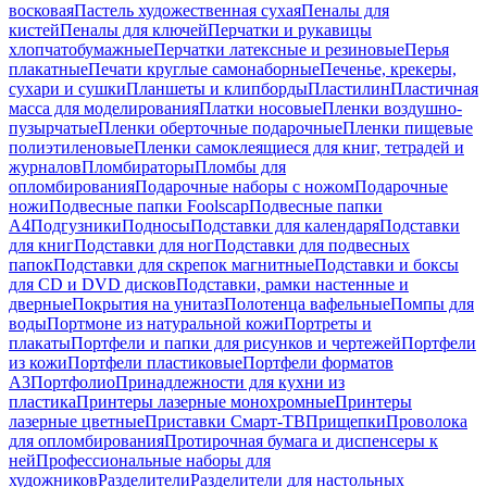
восковая
Пастель художественная сухая
Пеналы для
кистей
Пеналы для ключей
Перчатки и рукавицы
хлопчатобумажные
Перчатки латексные и резиновые
Перья
плакатные
Печати круглые самонаборные
Печенье, крекеры,
сухари и сушки
Планшеты и клипборды
Пластилин
Пластичная
масса для моделирования
Платки носовые
Пленки воздушно-
пузырчатые
Пленки оберточные подарочные
Пленки пищевые
полиэтиленовые
Пленки самоклеящиеся для книг, тетрадей и
журналов
Пломбираторы
Пломбы для
опломбирования
Подарочные наборы с ножом
Подарочные
ножи
Подвесные папки Foolscap
Подвесные папки
А4
Подгузники
Подносы
Подставки для календаря
Подставки
для книг
Подставки для ног
Подставки для подвесных
папок
Подставки для скрепок магнитные
Подставки и боксы
для CD и DVD дисков
Подставки, рамки настенные и
дверные
Покрытия на унитаз
Полотенца вафельные
Помпы для
воды
Портмоне из натуральной кожи
Портреты и
плакаты
Портфели и папки для рисунков и чертежей
Портфели
из кожи
Портфели пластиковые
Портфели форматов
А3
Портфолио
Принадлежности для кухни из
пластика
Принтеры лазерные монохромные
Принтеры
лазерные цветные
Приставки Смарт-ТВ
Прищепки
Проволока
для опломбирования
Протирочная бумага и диспенсеры к
ней
Профессиональные наборы для
художников
Разделители
Разделители для настольных