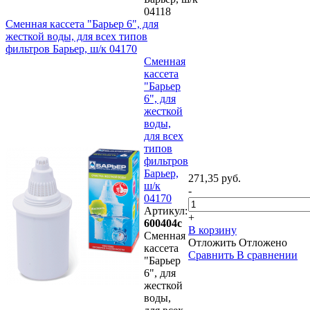
04118
Сменная кассета "Барьер 6", для
жесткой воды, для всех типов
фильтров Барьер, ш/к 04170
Сменная
кассета
"Барьер
6", для
жесткой
воды,
для всех
типов
фильтров
Барьер,
271,35 руб.
ш/к
-
04170
Артикул:
+
600404с
В корзину
Сменная
Отложить
Отложено
кассета
Сравнить
В сравнении
"Барьер
6", для
жесткой
воды,