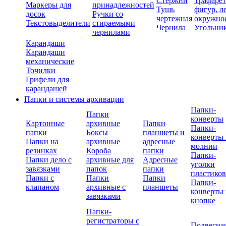
Стержни
Трафаре
Маркеры для
принадлежностей
Тушь
фигур, л
досок
Ручки со
чертежная
окружно
Текстовыделители
стираемыми
Чернила
Угольни
чернилами
Карандаши
Карандаши
механические
Точилки
Грифели для
карандашей
Папки и системы архивации
Папки-
Папки
конверты
Картонные
архивные
Папки
Папки-
папки
Боксы
планшеты и
конверты 
Папки на
архивные
адресные
молнии
резинках
Короба
папки
Папки-
Папки дело с
архивные для
Адресные
уголки
завязками
папок
папки
пластико
Папки с
Папки
Папки
Папки-
клапаном
архивные с
планшеты
конверты 
завязками
кнопке
Папки-
регистраторы с
Подвесна