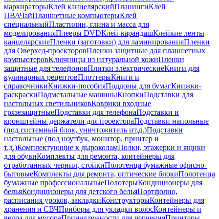
маркираторы
Клей канцелярский
Планинги
Клей
ПВА
Чай
Планшетные компьютеры
Клей
специальный
Пластилин, глина и масса для
моделирования
Плееры DVD
Клей-карандаш
Клейкие ленты
канцелярские
Пленки (заготовки) для ламинирования
Пленки
для Оверхед-проекторов
Пленки защитные для планшетных
компьютеров
Ключницы из натуральной кожи
Пленки
защитные для телефонов
Плитки электрические
Книги для
кулинарных рецептов
Плоттеры
Книги и
справочники
Книжки-пособия
Поддоны для бумаг
Книжки-
раскраски
Подметальные машины
Кнопки
Подставки для
настольных светильников
Коврики входные
грязезащитные
Подставки для телефона
Подставки и
кронштейны-держатели для проектора
Подставки напольные
(под системный блок, уничтожитель ит.д.)
Подставки
настольные (под ноутбук, монитор, принтер и
т.д.)
Комплектующие к дыроколам
Полки, этажерки и ящики
для обуви
Комплекты для ремонта, контейнеры для
отработанных чернил, стойки
Полотенца бумажные офисно-
бытовые
Комплекты для ремонта, оптические блоки
Полотенца
бумажные профессиональные
Полотеры
Кондиционеры для
белья
Кондиционеры для детского белья
Портфолио,
расписания уроков, закладки
Конструкторы
Контейнеры для
хранения и СВЧ
Приборы для укладки волос
Контейнеры и
ведра для мусора
Принадлежности для черчения
Принтеры