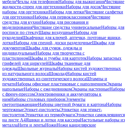
мебели
Чехлы для телефонов
Наборы для выжигания
Чистящие
жидкости-спреи для оргтехники
Наборы для досок
Чистящие
наборы для оргтехники
Наборы для лепки
Чистящие салфетки
для оргтехники
Наборы для первоклассников
Чистящие
средства для кухни
Наборы для рисования и
моделирования
Чистящие средства универсальные
Наборы для
росписи по стеклу
Шары воздушные
Наборы для
рукоделия
Шкафчики для ключей, аптечки, почтовые ящики,
лотки
Наборы для специй, доски разделочные
Шкафы для
документов
Шкафы для сумок, одежды и
индивидуальные
Наборы для творчества с
пластилином
Шкафы и тумбы для картотек
Наборы запасных
грифелей для циркулей
Шкафы тканевые для
одежды
Школьные журналы
Наборы кистей художественных
из натурального волоса
Шоколад
Наборы кистей
художественных из синтетического волоса
Штампы и
печати
Наборы офисные пластиковые с наполнением
Экраны
напольные
Наборы с ежедневником
Экраны настенные
Наборы
с френч-прессом
Электровеники и аккумуляторы к
ним
Наборы столовых приборов
Элементы
светоотражающие
Наборы цветной бумаги и картона
Наборы
чертежные
Этикет-пистолеты
Этикетки для этикет-
пистолетов
Этикетки из термобумаги
Этикетки самоклеящиеся
на листе А4
Ящики и лотки для кассира
Настольные наборы из
металла
Нити и ленты
Ножи
Ножи канцелярские