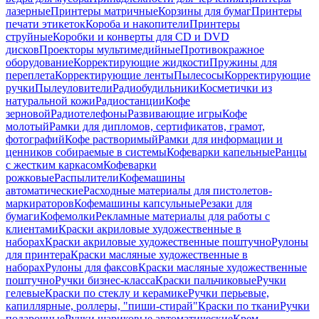
лазерные
Принтеры матричные
Корзины для бумаг
Принтеры
печати этикеток
Короба и накопители
Принтеры
струйные
Коробки и конверты для CD и DVD
дисков
Проекторы мультимедийные
Противокражное
оборудование
Корректирующие жидкости
Пружины для
переплета
Корректирующие ленты
Пылесосы
Корректирующие
ручки
Пылеуловители
Радиобудильники
Косметички из
натуральной кожи
Радиостанции
Кофе
зерновой
Радиотелефоны
Развивающие игры
Кофе
молотый
Рамки для дипломов, сертификатов, грамот,
фотографий
Кофе растворимый
Рамки для информации и
ценников собираемые в системы
Кофеварки капельные
Ранцы
с жестким каркасом
Кофеварки
рожковые
Распылители
Кофемашины
автоматические
Расходные материалы для пистолетов-
маркираторов
Кофемашины капсульные
Резаки для
бумаги
Кофемолки
Рекламные материалы для работы с
клиентами
Краски акриловые художественные в
наборах
Краски акриловые художественные поштучно
Рулоны
для принтера
Краски масляные художественные в
наборах
Рулоны для факсов
Краски масляные художественные
поштучно
Ручки бизнес-класса
Краски пальчиковые
Ручки
гелевые
Краски по стеклу и керамике
Ручки перьевые,
капиллярные, роллеры, "пиши-стирай"
Краски по ткани
Ручки
подарочные
Ручки шариковые автоматические
Крем