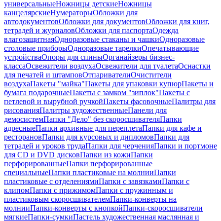
универсальные
Ножницы детские
Ножницы
канцелярские
Нумераторы
Обложки для
автодокументов
Обложки для документов
Обложки для книг,
тетрадей и журналов
Обложки для паспорта
Одежда
влагозащитная
Одноразовые стаканы и чашки
Одноразовые
столовые приборы
Одноразовые тарелки
Опечатывающие
устройства
Опоры для спины
Органайзеры бизнес-
класса
Освежители воздуха
Освежители для туалета
Оснастки
для печатей и штампов
Отпариватели
Очистители
воздуха
Пакеты "майка"
Пакеты для упаковки купюр
Пакеты и
бумага подарочные
Пакеты с замком "зиплок"
Пакеты с
петлевой и вырубной ручкой
Пакеты фасовочные
Палитры для
рисования
Палитры художественные
Панели для
демосистем
Папки "Дело" без скоросшивателя
Папки
адресные
Папки архивные для переплета
Папки для кафе и
ресторанов
Папки для курсовых и дипломов
Папки для
тетрадей и уроков труда
Папки для черчения
Папки и портмоне
для CD и DVD дисков
Папки из кожи
Папки
перфорированные
Папки перфорированные
специальные
Папки пластиковые на молнии
Папки
пластиковые с отделениями
Папки с завязками
Папки с
клипом
Папки с прижимом
Папки с пружинным и
пластиковым скоросшивателем
Папки-конверты на
молнии
Папки-конверты с кнопкой
Папки-скоросшиватели
мягкие
Папки-сумки
Пастель художественная маслянная и