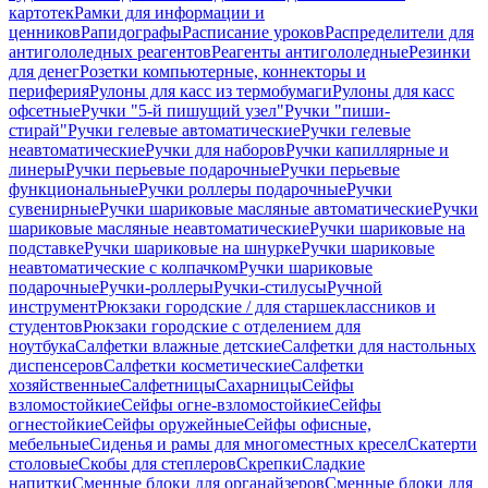
картотек
Рамки для информации и
ценников
Рапидографы
Расписание уроков
Распределители для
антигололедных реагентов
Реагенты антигололедные
Резинки
для денег
Розетки компьютерные, коннекторы и
периферия
Рулоны для касс из термобумаги
Рулоны для касс
офсетные
Ручки "5-й пишущий узел"
Ручки "пиши-
стирай"
Ручки гелевые автоматические
Ручки гелевые
неавтоматические
Ручки для наборов
Ручки капиллярные и
линеры
Ручки перьевые подарочные
Ручки перьевые
функциональные
Ручки роллеры подарочные
Ручки
сувенирные
Ручки шариковые масляные автоматические
Ручки
шариковые масляные неавтоматические
Ручки шариковые на
подставке
Ручки шариковые на шнурке
Ручки шариковые
неавтоматические с колпачком
Ручки шариковые
подарочные
Ручки-роллеры
Ручки-стилусы
Ручной
инструмент
Рюкзаки городские / для старшеклассников и
студентов
Рюкзаки городские с отделением для
ноутбука
Салфетки влажные детские
Салфетки для настольных
диспенсеров
Салфетки косметические
Салфетки
хозяйственные
Салфетницы
Сахарницы
Сейфы
взломостойкие
Сейфы огне-взломостойкие
Сейфы
огнестойкие
Сейфы оружейные
Сейфы офисные,
мебельные
Сиденья и рамы для многоместных кресел
Скатерти
столовые
Скобы для степлеров
Скрепки
Сладкие
напитки
Сменные блоки для органайзеров
Сменные блоки для