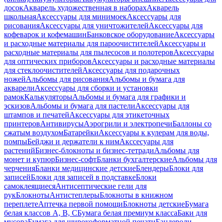
досок
Акварель художественная в наборах
Акварель
школьная
Аксессуары для минимоек
Аксессуары для
рисования
Аксессуары для уничтожителей
Аксессуары для
кофеварок и кофемашин
Банковское оборудование
Аксессуары
и расходные материалы для пароочистителей
Аксессуары и
расходные материалы для пылесосов и полотеров
Аксессуары
для оптических приборов
Аксессуары и расходные материалы
для стеклоочистителей
Аксессуары для подарочных
ножей
Альбомы для рисования
Альбомы и бумага для
акварели
Аксессуары для сборки и установки
рамок
Калькуляторы
Альбомы и бумага для графики и
эскизов
Альбомы и бумага для пастели
Аксессуары для
штампов и печатей
Аксессуары для этикеточных
принтеров
Антивирусы
Аэрогрили и электропечи
Баллоны со
сжатым воздухом
Батарейки
Аксессуары к кулерам для воды,
помпы
Бейджи и держатели к ним
Акссесуары для
растений
Бизнес-блокноты и бизнес-тетради
Альбомы для
монет и купюр
Бизнес-софт
Бланки бухгалтерские
Альбомы для
черчения
Бланки медицинские детские
Блендеры
Блоки для
записей
Блоки для записей в подставке
Блоки
самоклеящиеся
Антисептические гели для
рук
Блокноты
Антистеплеры
Блокноты в книжном
переплете
Аптечка первой помощи
Блокноты детские
Бумага
белая классов А, В, С
Бумага белая премиум класса
Баки для
мусора
Бумага для широкоформатной печати
Бандероли,