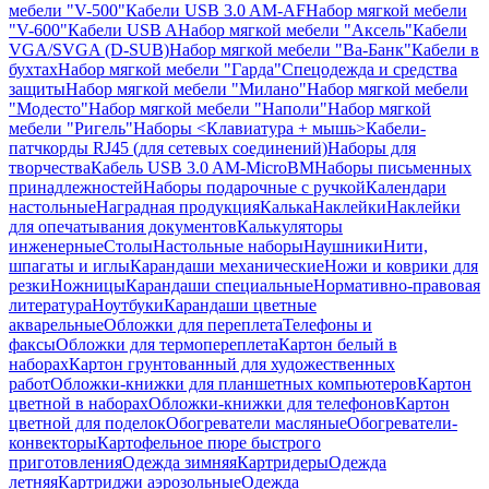
мебели "V-500"
Кабели USB 3.0 AM-AF
Набор мягкой мебели
"V-600"
Кабели USB A
Набор мягкой мебели "Аксель"
Кабели
VGA/SVGA (D-SUB)
Набор мягкой мебели "Ва-Банк"
Кабели в
бухтах
Набор мягкой мебели "Гарда"
Спецодежда и средства
защиты
Набор мягкой мебели "Милано"
Набор мягкой мебели
"Модесто"
Набор мягкой мебели "Наполи"
Набор мягкой
мебели "Ригель"
Наборы <Клавиатура + мышь>
Кабели-
патчкорды RJ45 (для сетевых соединений)
Наборы для
творчества
Кабель USB 3.0 AM-MicroBM
Наборы письменных
принадлежностей
Наборы подарочные с ручкой
Календари
настольные
Наградная продукция
Калька
Наклейки
Наклейки
для опечатывания документов
Калькуляторы
инженерные
Столы
Настольные наборы
Наушники
Нити,
шпагаты и иглы
Карандаши механические
Ножи и коврики для
резки
Ножницы
Карандаши специальные
Нормативно-правовая
литература
Ноутбуки
Карандаши цветные
акварельные
Обложки для переплета
Телефоны и
факсы
Обложки для термопереплета
Картон белый в
наборах
Картон грунтованный для художественных
работ
Обложки-книжки для планшетных компьютеров
Картон
цветной в наборах
Обложки-книжки для телефонов
Картон
цветной для поделок
Обогреватели масляные
Обогреватели-
конвекторы
Картофельное пюре быстрого
приготовления
Одежда зимняя
Картридеры
Одежда
летняя
Картриджи аэрозольные
Одежда