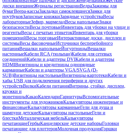
обложкой
Ватные палочки и диски
Еженедельники
Жесткие
диски внешние
Журналы регистрации
Ведра
Зажимы для
бумаг
Веера-кассы
Закладки самоклеящиеся
Замки для
ноутбуков
Записные книжки
Зарядные устройства
Весы
лабораторные
Зефир, мармелад
Весы напольные
Знаки
безопасности
Весы почтовые
Инвентарь для уборки на улице и
реагенты
Весы с печатью этикеток
Инвентарь для уборки
помещений
Весы торговые
Интерактивные доски, дисплеи и
системы
Весы фасовочные
Источники бесперебойного
питания
Вешалки напольные
Йогуртницы
Вешалки
настенные
Кабели RCA (тюльпан)
Кабели для сетевых
соединений
Кабели и адаптеры DVI
Кабели и адаптеры
HDMI
Визитницы и кредитницы однорядные
карманные
Кабели и адаптеры VGA/SVGA (D-
SUB)
Визитницы настольные
Визитницы-картотеки
Кабели и
хабы USB для подключения периферии и других
устройств
Вилки
Кабели питания
Витрины, стойки, дисплеи,
кружки и
монетницы
Какао
Календари
Гарнитуры
Вспомогательные
инструменты для художников
Калькуляторы инженерные и
финансовые
Калькуляторы карманные
Гели для душа и
шампуни детские
Калькуляторы настольные
Гели и
блестки
Металлическая мебель
Калькуляторы
печатающие
Гербы
Канцелярские детские наборы
Головки
печатающие для плоттеров
Молочная продукция
Горшки