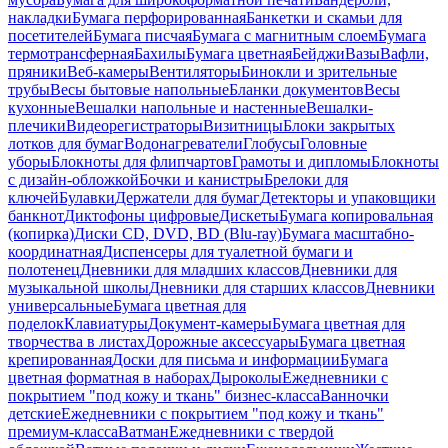
накладки
Бумага перфорированная
Банкетки и скамьи для
посетителей
Бумага писчая
Бумага с магнитным слоем
Бумага
термотрансферная
Бахилы
Бумага цветная
Бейджи
Вазы
Вафли,
пряники
Веб-камеры
Вентиляторы
Бинокли и зрительные
трубы
Весы бытовые напольные
Бланки документов
Весы
кухонные
Вешалки напольные и настенные
Вешалки-
плечики
Видеорегистраторы
Визитницы
Блоки закрытых
лотков для бумаг
Водонагреватели
Глобусы
Головные
уборы
Блокноты для флипчартов
Грамоты и дипломы
Блокноты
с дизайн-обложкой
Бочки и канистры
Брелоки для
ключей
Булавки
Держатели для бумаг
Детекторы и упаковщики
банкнот
Диктофоны цифровые
Дискеты
Бумага копировальная
(копирка)
Диски CD, DVD, BD (Blu-ray)
Бумага масштабно-
координатная
Диспенсеры для туалетной бумаги и
полотенец
Дневники для младших классов
Дневники для
музыкальной школы
Дневники для старших классов
Дневники
универсальные
Бумага цветная для
поделок
Клавиатуры
Документ-камеры
Бумага цветная для
творчества в листах
Дорожные аксессуары
Бумага цветная
крепированная
Доски для письма и информации
Бумага
цветная форматная в наборах
Дыроколы
Ежедневники с
покрытием "под кожу и ткань" бизнес-класса
Ванночки
детские
Ежедневники с покрытием "под кожу и ткань"
премиум-класса
Ватман
Ежедневники с твердой