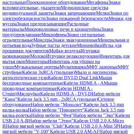
настольные
Проекционное оборудование
Мегафоны
Знаки
вспомогательные, указатели
Медицинские средства
индивидуальной защиты
Знаки запрещающие
Мелки
Знаки по
электробезопасности
Знаки пожарной безопасности
Мешки для
мусора
Знаки предписывающие
Расходные
материалы
Микроволновые печи и кронштейны
Знаки
предупреждающие
Микрофоны
Знаки сигнальные,
оградительные
Миксеры
Знаки эвакуационные
Минеральная и
питьевая вода
Зубные пасты детские
Минимойки
Иглы для
прошивки документов
Мойки воздуха
Игрушки
развивающие
Молоко
Игрушки релаксирующие
Инвентарь для
мытья окон
Мониторы
Инвентарь для уборки на
улице
Музыкальные центры
Мультиварки
МФУ лазерные
МФУ
струйные
Кабели 3xRCA (тюльпан)
Мыло и диспенсеры,
антисептические гели
Кабели DVI-D Dual Link
Мыши
беспроводные компьютерные
Кабели HDMI A - A
Мыши
проводные компьютерные
Кабели HDMI A -
C(mini)
Мясорубки
Кабели HDMI-A - DVI-D
Набор мебели
"Канц"
Кабели Jack 3.5 mm - 2xRCA (тюльпан)
Сетевое
оборудование
Набор мебели "Монолит"
Кабели Jack 3.5 mm
вилка-вилка
Набор мебели "Приоритет"
Кабели Jack 3.5 mm
вилка-розетка
Набор мебели "Фея"
Набор мебели "Эко"
Кабели
USB 2.0 A-B
Набор мебели "Этюд"
Кабели USB 2.0 A-Micro
B
Набор мягкой мебели "Club"
Кабели USB 2.0 A-Mini 5P
Набор
мягкой мебели "V-100"
Кабели USB 2.0 AM-AF
Набор мягкой