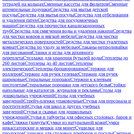
тетрадей на кольцах
Сменные кассеты для фильтров
Сменные
штемпельные подушки
Средства для мытья детской
посуды
Средства для мытья посуды
Средства для отбеливания
и удаления пятен
Средства для посудомоечных
машин
Средства для прочистки канализационных
труб
Средства для смягчения воды и удаления накипи
Средства
для чистки ковров и мягкой мебели
Средства для чистки
металлических поверхностей
Средства для чистки туалетных
комнат
Средства по уходу за мебелью
Стаканы-непроливайки
для рисования
Станки и иглы для архивного
переплета
Стеллажи для хранения бутылей воды
Степлеры до
260 листов
Степлеры до 40 листов
Степлеры
электрические
Степлеры-брошюровщики
Стержни для
роллеров
Стержни для ручек гелевые
Стержни для ручек
шариковые
Стиральные порошки
Стержни к клеевым
пистолетам
Стиральные порошки для детского белья
Стойки
напольные для каталогов, журналов и рекламы
Столы для
дошкольных учреждений
Столы для учебных
заведений
Стрейч-пленки упаковочные
Стулья для персонала и
посетителей
Стулья для школ и других учебных
заведений
Стулья и скамьи для дошкольных
учреждений
Стулья и табуреты для офисных столовых, баров и
кафе
Стяжки (хомуты)
Сумки из натуральной кожи
Сумки
инкассаторские и мешки для монет
Сушилки для
продуктов
Сушилки для столовых приборов и посуды
Счетные