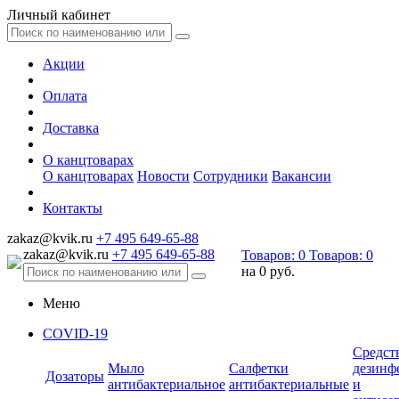
Личный кабинет
Акции
Оплата
Доставка
О канцтоварах
О канцтоварах
Новости
Сотрудники
Вакансии
Контакты
zakaz@kvik.ru
+7 495 649-65-88
zakaz@kvik.ru
+7 495 649-65-88
Товаров:
0
Товаров:
0
на
0 руб.
Меню
COVID-19
Средст
Мыло
Салфетки
дезинф
Дозаторы
антибактериальное
антибактериальные
и