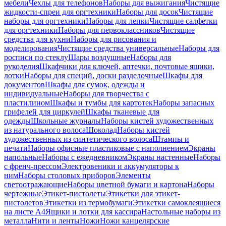
мебели
Чехлы для телефонов
Наборы для выжигания
Чистящие
жидкости-спреи для оргтехники
Наборы для досок
Чистящие
наборы для оргтехники
Наборы для лепки
Чистящие салфетки
для оргтехники
Наборы для первоклассников
Чистящие
средства для кухни
Наборы для рисования и
моделирования
Чистящие средства универсальные
Наборы для
росписи по стеклу
Шары воздушные
Наборы для
рукоделия
Шкафчики для ключей, аптечки, почтовые ящики,
лотки
Наборы для специй, доски разделочные
Шкафы для
документов
Шкафы для сумок, одежды и
индивидуальные
Наборы для творчества с
пластилином
Шкафы и тумбы для картотек
Наборы запасных
грифелей для циркулей
Шкафы тканевые для
одежды
Школьные журналы
Наборы кистей художественных
из натурального волоса
Шоколад
Наборы кистей
художественных из синтетического волоса
Штампы и
печати
Наборы офисные пластиковые с наполнением
Экраны
напольные
Наборы с ежедневником
Экраны настенные
Наборы
с френч-прессом
Электровеники и аккумуляторы к
ним
Наборы столовых приборов
Элементы
светоотражающие
Наборы цветной бумаги и картона
Наборы
чертежные
Этикет-пистолеты
Этикетки для этикет-
пистолетов
Этикетки из термобумаги
Этикетки самоклеящиеся
на листе А4
Ящики и лотки для кассира
Настольные наборы из
металла
Нити и ленты
Ножи
Ножи канцелярские