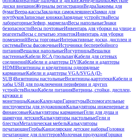
обложкой
Ватные палочки и диски
Еженедельники
Жесткие
диски внешние
Журналы регистрации
Ведра
Зажимы для
бумаг
Веера-кассы
Закладки самоклеящиеся
Замки для
ноутбуков
Записные книжки
Зарядные устройства
Весы
лабораторные
Зефир, мармелад
Весы напольные
Знаки
безопасности
Весы почтовые
Инвентарь для уборки на улице и
реагенты
Весы с печатью этикеток
Инвентарь для уборки
помещений
Весы торговые
Интерактивные доски, дисплеи и
системы
Весы фасовочные
Источники бесперебойного
питания
Вешалки напольные
Йогуртницы
Вешалки
настенные
Кабели RCA (тюльпан)
Кабели для сетевых
соединений
Кабели и адаптеры DVI
Кабели и адаптеры
HDMI
Визитницы и кредитницы однорядные
карманные
Кабели и адаптеры VGA/SVGA (D-
SUB)
Визитницы настольные
Визитницы-картотеки
Кабели и
хабы USB для подключения периферии и других
устройств
Вилки
Кабели питания
Витрины, стойки, дисплеи,
кружки и
монетницы
Какао
Календари
Гарнитуры
Вспомогательные
инструменты для художников
Калькуляторы инженерные и
финансовые
Калькуляторы карманные
Гели для душа и
шампуни детские
Калькуляторы настольные
Гели и
блестки
Металлическая мебель
Калькуляторы
печатающие
Гербы
Канцелярские детские наборы
Головки
печатающие для плоттеров
Молочная продукция
Горшки