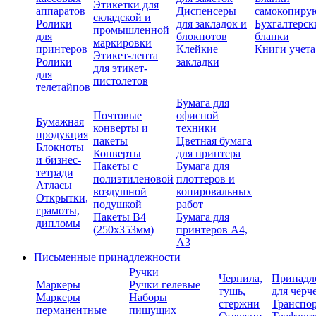
Этикетки для
аппаратов
Диспенсеры
самокопиру
складской и
Ролики
для закладок и
Бухгалтерск
промышленной
для
блокнотов
бланки
маркировки
принтеров
Клейкие
Книги учета
Этикет-лента
Ролики
закладки
для этикет-
для
пистолетов
телетайпов
Бумага для
Почтовые
офисной
Бумажная
конверты и
техники
продукция
пакеты
Цветная бумага
Блокноты
Конверты
для принтера
и бизнес-
Пакеты с
Бумага для
тетради
полиэтиленовой
плоттеров и
Атласы
воздушной
копировальных
Открытки,
подушкой
работ
грамоты,
Пакеты В4
Бумага для
дипломы
(250х353мм)
принтеров А4,
А3
Письменные принадлежности
Ручки
Чернила,
Принадл
Маркеры
Ручки гелевые
тушь,
для черч
Маркеры
Наборы
стержни
Транспо
перманентные
пишущих