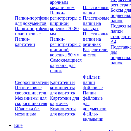
арочным
регистрат
механизмом
Пластиковые
Боксы для
Папки-
папки
подвесны
Папки-портфели
регистраторы с
Пластиковые
папок
для документов
шириной
папки на
Подвесны
Папки-портфели
корешка 70-80
кольцах
папки
пластиковые
мм
Пластиковые
стандарт
Папки-
Папки-
папки на
А4
картотеки
регистраторы с
резинках
Подставк
шириной
Разделители
для
корешка 50 мм
листов
подвесны
Самоклеящиеся
папок
карманы для
папок
Файлы и
Скоросшиватели
Картотеки и
папки
Пластиковые
компоненты
файловые
скоросшиватели
для картотек
Папки
Механизмы для
Картотеки для
файловые
скоросшивателя
карточек
для
Обложка без
Компоненты
документов
механизма
для картотек
Файлы-
вкладыши
Еще