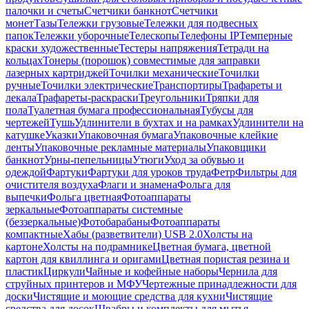
палочки и счеты
Счетчики банкнот
Счетчики
монет
Тазы
Тележки грузовые
Тележки для подвесных
папок
Тележки уборочные
Телескопы
Телефоны IP
Темперные
краски художественные
Тестеры напряжения
Тетради на
кольцах
Тонеры (порошок) совместимые для заправки
лазерных картриджей
Точилки механические
Точилки
ручные
Точилки электрические
Транспортиры
Трафареты и
лекала
Трафареты-раскраски
Треугольники
Тряпки для
пола
Туалетная бумага профессиональная
Тубусы для
чертежей
Тушь
Удлинители в бухтах и на рамках
Удлинители на
катушке
Указки
Упаковочная бумага
Упаковочные клейкие
ленты
Упаковочные рекламные материалы
Упаковщики
банкнот
Урны-пепельницы
Утюги
Уход за обувью и
одеждой
Фартуки
Фартуки для уроков труда
Фетр
Фильтры для
очистителя воздуха
Флаги и знамена
Фольга для
выпечки
Фольга цветная
Фотоаппараты
зеркальные
Фотоаппараты системные
(беззеркальные)
Фотобарабаны
Фотоаппараты
компактные
Хабы (разветвители) USB 2.0
Холсты на
картоне
Холсты на подрамнике
Цветная бумага, цветной
картон для квиллинга и оригами
Цветная пористая резина и
пластик
Циркули
Чайные и кофейные наборы
Чернила для
струйных принтеров и МФУ
Чертежные принадлежности для
доски
Чистящие и моющие средства для кухни
Чистящие
средства для досок
Швабры и комплекты для мытья