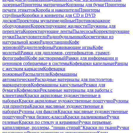
лазерные
Принтеры матричные
Корзины для бумаг
Принтеры
печати этикеток
Короба и накопители
Принтеры
струйные
Коробки и конверты для CD и DVD
дисков
Проекторы мультимедийные
Противокражное
оборудование
Корректирующие жидкости
Пружины для
переплета
Корректирующие ленты
Пылесосы
Корректирующие
ручки
Пылеуловители
Радиобудильники
Косметички из
натуральной кожи
Радиостанции
Кофе
зерновой
Радиотелефоны
Развивающие игры
Кофе
молотый
Рамки для дипломов, сертификатов, грамот,
фотографий
Кофе растворимый
Рамки для информации и
ценников собираемые в системы
Кофеварки капельные
Ранцы
с жестким каркасом
Кофеварки
рожковые
Распылители
Кофемашины
автоматические
Расходные материалы для пистолетов-
маркираторов
Кофемашины капсульные
Резаки для
бумаги
Кофемолки
Рекламные материалы для работы с
клиентами
Краски акриловые художественные в
наборах
Краски акриловые художественные поштучно
Рулоны
для принтера
Краски масляные художественные в
наборах
Рулоны для факсов
Краски масляные художественные
поштучно
Ручки бизнес-класса
Краски пальчиковые
Ручки
гелевые
Краски по стеклу и керамике
Ручки перьевые,
капиллярные, роллеры, "пиши-стирай"
Краски по ткани
Ручки
подарочные
Ручки шариковые автоматические
Крем