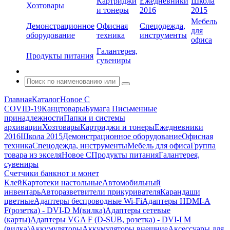
Картриджи
Ежедневники
Школа
Хозтовары
и тонеры
2016
2015
Мебель
Демонстрационное
Офисная
Спецодежда,
для
оборудование
техника
инструменты
офиса
Галантерея,
Продукты питания
сувениры
Главная
Каталог
Новое С
COVID-19
Канцтовары
Бумага
Письменные
принадлежности
Папки и системы
архивации
Хозтовары
Картриджи и тонеры
Ежедневники
2016
Школа 2015
Демонстрационное оборудование
Офисная
техника
Спецодежда, инструменты
Мебель для офиса
Группа
товара из экселя
Новое С
Продукты питания
Галантерея,
сувениры
Счетчики банкнот и монет
Клей
Картотеки настольные
Автомобильный
инвентарь
Авторазветвители прикуривателя
Карандаши
цветные
Адаптеры беспроводные Wi-Fi
Адаптеры HDMI-A
F(розетка) - DVI-D M(вилка)
Адаптеры сетевые
(карты)
Адаптеры VGA F (D-SUB, розетка) - DVI-I M
(вилка)
Аккумуляторы
Аккумуляторы внешние
Аксессуары для