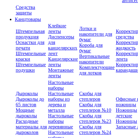
антисе
Средства
защиты
Канцтовары
Клейкие
Лотки и
Штемпельная
ленты
Корректи
накопители для
продукция
Диспенсеры
средства
бумаг
Оснастки для
для
Корректи
Короба для
печати
канцелярских
жидкость
бумаг
Штемпельные
лент
Корректи
Вертикальные
краски
Канцелярские
лента
накопители
Штемпельные
ленты
Корректи
Комплектующие
подушки
Монтажные
карандаш
для лотков
ленты
Настольные
наборы
Дыроколы
Настольные
Скобы для
Дыроколы до
наборы из
степлеров
Офисные 
65 листов
дерева и
Скобы для
ножницы
Мощные
металла
степлеров №10
Ножницы
дыроколы
Настольные
Скобы для
детские
Расходные
наборы
степлеров №23
Ножницы
материалы для
деревянные
Скобы для
Запасные 
дыроколов
Настольные
степлеров №24
наборы