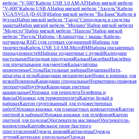
мебели "V-500"
Кабели USB 3.0 AM-AF
Набор мягкой мебели
"V-600"
Кабели USB A
Набор мягкой мебели "Аксель"
Кабели
VGA/SVGA (D-SUB)
Набор мягкой мебели "Ва-Банк"
Кабели в
бухтах
Набор мягкой мебели "Гарда"
Спецодежда и средства
защиты
Набор мягкой мебели "Милано"
Набор мягкой мебели
"Модесто"
Набор мягкой мебели "Наполи"
Набор мягкой
мебели "Ригель"
Наборы <Клавиатура + мышь>
Кабели-
патчкорды RJ45 (для сетевых соединений)
Наборы для
творчества
Кабель USB 3.0 AM-MicroBM
Наборы письменных
принадлежностей
Наборы подарочные с ручкой
Календари
настольные
Наградная продукция
Калька
Наклейки
Наклейки
для опечатывания документов
Калькуляторы
инженерные
Столы
Настольные наборы
Наушники
Нити,
шпагаты и иглы
Карандаши механические
Ножи и коврики для
резки
Ножницы
Карандаши специальные
Нормативно-правовая
литература
Ноутбуки
Карандаши цветные
акварельные
Обложки для переплета
Телефоны и
факсы
Обложки для термопереплета
Картон белый в
наборах
Картон грунтованный для художественных
работ
Обложки-книжки для планшетных компьютеров
Картон
цветной в наборах
Обложки-книжки для телефонов
Картон
цветной для поделок
Обогреватели масляные
Обогреватели-
конвекторы
Картофельное пюре быстрого
приготовления
Одежда зимняя
Картридеры
Одежда
летняя
Картриджи аэрозольные
Одежда