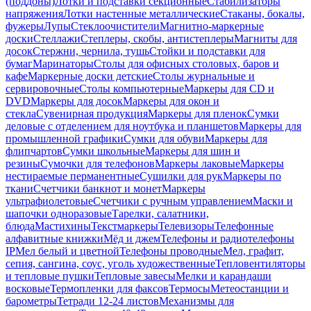
(поддоны)
Лотки и подставки секционные
Стабилизаторы
напряжения
Лотки настенные металлические
Стаканы, бокалы,
фужеры
Лупы
Стеклоочистители
Магнитно-маркерные
доски
Стеллажи
Степлеры, скобы, антистеплеры
Магниты для
досок
Стержни, чернила, тушь
Стойки и подставки для
бумаг
Маринаторы
Столы для офисных столовых, баров и
кафе
Маркерные доски детские
Столы журнальные и
сервировочные
Столы компьютерные
Маркеры для CD и
DVD
Маркеры для досок
Маркеры для окон и
стекла
Сувенирная продукция
Маркеры для пленок
Сумки
деловые с отделением для ноутбука и планшетов
Маркеры для
промышленной графики
Сумки для обуви
Маркеры для
флипчартов
Сумки школьные
Маркеры для шин и
резины
Сумочки для телефонов
Маркеры лаковые
Маркеры
нестираемые перманентные
Сушилки для рук
Маркеры по
ткани
Счетчики банкнот и монет
Маркеры
ультрафиолетовые
Счетчики с ручным управлением
Маски и
шапочки одноразовые
Тарелки, салатники,
блюда
Мастихины
Текстмаркеры
Телевизоры
Телефонные
алфавитные книжки
Мёд и джем
Телефоны и радиотелефоны
IP
Мел белый и цветной
Телефоны проводные
Мел, графит,
сепия, сангина, соус, уголь художественные
Тепловентиляторы
и тепловые пушки
Тепловые завесы
Мелки и карандаши
восковые
Термопленки для факсов
Термосы
Метеостанции и
барометры
Тетради 12-24 листов
Механизмы для