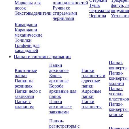
Стержни
Трафаре
Маркеры для
принадлежностей
Тушь
фигур, л
досок
Ручки со
чертежная
окружно
Текстовыделители
стираемыми
Чернила
Угольни
чернилами
Карандаши
Карандаши
механические
Точилки
Грифели для
карандашей
Папки и системы архивации
Папки-
Папки
конверты
Картонные
архивные
Папки
Папки-
папки
Боксы
планшеты и
конверты 
Папки на
архивные
адресные
молнии
резинках
Короба
папки
Папки-
Папки дело с
архивные для
Адресные
уголки
завязками
папок
папки
пластико
Папки с
Папки
Папки
Папки-
клапаном
архивные с
планшеты
конверты 
завязками
кнопке
Папки-
регистраторы с
Подвесна