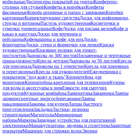
мобильные
Диспенсеры покрытий на унитаз
Конференц-
столики для стульев
Конфеты в коробках
Конфеты
фасованные
Короба архивные и папки с завязками
Коробки
картонные
Корректирующие средства
Доски для информации,
стенды и витрины
Пастель художественная
Косметички и
сумочки универсальные
Кофе
Доски для письма мелом
Кофе и
какао в капсулах
Доски для черчения и
рейсшины
Кофемашины и кофе для них
Доски-
флипчарты
Доски, стеки и формочки для лепки
Краски
художественные
Красящие ролики для этикет-
пистолетов
Дыроколы до 300 листов
Письменные и чертежные
принадлежности
Кресла детские
Дыроколы до 50 листов
Кресла
для персонала
Дыроколы на 1 отверстие
Кресла для приемных
и переговорных
Кресла для руководителей
Ежедневники с
покрытием "под кожу и ткань"
Кронштейны для
мониторов
Кронштейны-крепления для телевизоров
Кулеры
для воды и аксессуары к ним
Емкости для сыпучих
продуктов
Кухонные комбайны
Ламинаторы
Заварники
Лампы
люминесцентные энергосберегающие
Лампы
накаливания
Зажимы для купюр
Лапша быстрого
приготовления
Закладки
Ластики, резинки
стирательные
Магнитолы
Маникюрные
наборы
Маркеры
Зарядные устройства для портативной
электроники
Маршрутизаторы, модемы и сплиттеры
Защитные
покрытия
Машинки для стрижки волос
Звонки