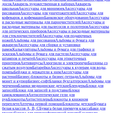
досок
Акварель художественная в наборах
Акварель
школьная
Аксессуары для минимоек
Аксессуары для
рисования
Аксессуары для уничтожителей
Аксессуары для
кофеварок и кофемашин
Банковское оборудование
Аксессуары
и расходные материалы для пароочистителей
Аксессуары и
расходные материалы для пылесосов и полотеров
Аксессуары
для оптических приборов
Аксессуары и расходные материалы
для стеклоочистителей
Аксессуары для подарочных
ножей
Альбомы для рисования
Альбомы и бумага для
акварели
Аксессуары для сборки и установки
рамок
Калькуляторы
Альбомы и бумага для графики и
эскизов
Альбомы и бумага для пастели
Аксессуары для
штампов и печатей
Аксессуары для этикеточных
принтеров
Антивирусы
Аэрогрили и электропечи
Баллоны со
сжатым воздухом
Батарейки
Аксессуары к кулерам для воды,
помпы
Бейджи и держатели к ним
Акссесуары для
растений
Бизнес-блокноты и бизнес-тетради
Альбомы для
монет и купюр
Бизнес-софт
Бланки бухгалтерские
Альбомы для
черчения
Бланки медицинские детские
Блендеры
Блоки для
записей
Блоки для записей в подставке
Блоки
самоклеящиеся
Антисептические гели для
рук
Блокноты
Антистеплеры
Блокноты в книжном
переплете
Аптечка первой помощи
Блокноты детские
Бумага
белая классов А, В, С
Бумага белая премиум класса
Баки для
мусора
Бумага для широкоформатной печати
Бандероли,