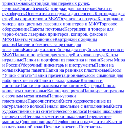
трикотажная
Картриджи для перьевых ручек,
чернила
Органайзеры
Картриджи для плоттеров
Орехи и
сухофрукты
Освежители воздуха и диспенсеры
Картриджи для
струйных принтеров и МФУ
Осушители воздуха
Картриджи и
тонеры для цветных лазерных принтеров и МФУ
Торговое
оборудование
Пакеты почтовые
Картриджи и тонеры для
черно-белых лазерных принтеров, копиров, факсов и
МФУ
Пакеты упаковочные
Картриджи с жидким
мылом
Панели и бамперы защитные для
телефонов
Картриджи-контейнеры для струйных принтеров и
МФУ
Папки и портфели для тетрадей и уроков труда
Карты
игральные
Папки и портфели из пластика и ткани
Карты Мира
и России
Уборочный инвентарь и инструменты
Папки на
кольцах
Карты памяти
Папки на резинках пластиковые
Кассы
"Учись считать"
Папки презентационные
Кассы символов для
наборных печатей
Папки с вкладышами
Каталоги и
листовки
Папки с прижимом или клипом
Кафедры
Папки-
конверты пластиковые
Кашпо для цветов
Папки-регистраторы
с арочным механизмом
Папки-уголки
пластиковые
Пароочистители
Кисти художественные из
натурального волоса
Пеналы школьные с наполнением
Кисти
художественные из синтетического волоса
Пеналы школьные
створчатые
Пеналы-косметички школьные
Переплетные
машины (брошюровщики)
Перфопапки и разделители
Клатчи
из натуральной кожи
Печенье, крекеры
Пистолеты-