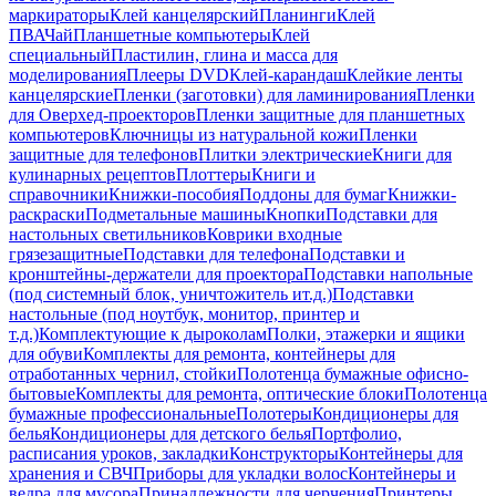
маркираторы
Клей канцелярский
Планинги
Клей
ПВА
Чай
Планшетные компьютеры
Клей
специальный
Пластилин, глина и масса для
моделирования
Плееры DVD
Клей-карандаш
Клейкие ленты
канцелярские
Пленки (заготовки) для ламинирования
Пленки
для Оверхед-проекторов
Пленки защитные для планшетных
компьютеров
Ключницы из натуральной кожи
Пленки
защитные для телефонов
Плитки электрические
Книги для
кулинарных рецептов
Плоттеры
Книги и
справочники
Книжки-пособия
Поддоны для бумаг
Книжки-
раскраски
Подметальные машины
Кнопки
Подставки для
настольных светильников
Коврики входные
грязезащитные
Подставки для телефона
Подставки и
кронштейны-держатели для проектора
Подставки напольные
(под системный блок, уничтожитель ит.д.)
Подставки
настольные (под ноутбук, монитор, принтер и
т.д.)
Комплектующие к дыроколам
Полки, этажерки и ящики
для обуви
Комплекты для ремонта, контейнеры для
отработанных чернил, стойки
Полотенца бумажные офисно-
бытовые
Комплекты для ремонта, оптические блоки
Полотенца
бумажные профессиональные
Полотеры
Кондиционеры для
белья
Кондиционеры для детского белья
Портфолио,
расписания уроков, закладки
Конструкторы
Контейнеры для
хранения и СВЧ
Приборы для укладки волос
Контейнеры и
ведра для мусора
Принадлежности для черчения
Принтеры