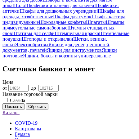
пола
Шило
Шкафчики и панели для ключей
Шкафчики-
аптечки
Шкафы для дошкольных учреждений
Шкафы для
одежды, хозяйственные
Шкафы для сумок
Шкафы кассира,
индивидуальные
Шоколадные конфеты
Шпагаты
Штампы
прямоугольные самонаборные
Штампы стандартных
слов
Штативы для селфи
Штемпельная краска
Штемпельные
подушки
Штопоры и открывалки
Щетки, веники,
совки
Электробритвы
Ящики для денег, ценностей,
документов, печатей
Ящики для инструментов
Ящики
почтовые
Ящики, боксы и корзины универсальные
Счетчики банкнот и монет
Цена
от
до
Название торговой марки
Cassida
Показать
Сбросить
Каталог
COVID-19
Канцтовары
Бумага