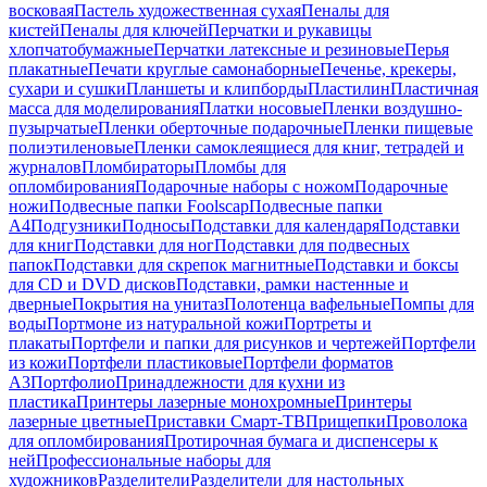
восковая
Пастель художественная сухая
Пеналы для
кистей
Пеналы для ключей
Перчатки и рукавицы
хлопчатобумажные
Перчатки латексные и резиновые
Перья
плакатные
Печати круглые самонаборные
Печенье, крекеры,
сухари и сушки
Планшеты и клипборды
Пластилин
Пластичная
масса для моделирования
Платки носовые
Пленки воздушно-
пузырчатые
Пленки оберточные подарочные
Пленки пищевые
полиэтиленовые
Пленки самоклеящиеся для книг, тетрадей и
журналов
Пломбираторы
Пломбы для
опломбирования
Подарочные наборы с ножом
Подарочные
ножи
Подвесные папки Foolscap
Подвесные папки
А4
Подгузники
Подносы
Подставки для календаря
Подставки
для книг
Подставки для ног
Подставки для подвесных
папок
Подставки для скрепок магнитные
Подставки и боксы
для CD и DVD дисков
Подставки, рамки настенные и
дверные
Покрытия на унитаз
Полотенца вафельные
Помпы для
воды
Портмоне из натуральной кожи
Портреты и
плакаты
Портфели и папки для рисунков и чертежей
Портфели
из кожи
Портфели пластиковые
Портфели форматов
А3
Портфолио
Принадлежности для кухни из
пластика
Принтеры лазерные монохромные
Принтеры
лазерные цветные
Приставки Смарт-ТВ
Прищепки
Проволока
для опломбирования
Протирочная бумага и диспенсеры к
ней
Профессиональные наборы для
художников
Разделители
Разделители для настольных