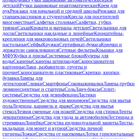
детский
Ручки шариковые неавтоматические
Крем для
рук
Рюкзаки для начальной и средней школы
Рюкзаки для
старшеклассников и студентов
Кресла для посетителей
многоместные
Салфетки столовые
Салфетки, губки,
тряпки
Сахар
Кровати и матрацы детские
Светильники для
досок
Светильники накладные и линейные
Кронштейны-
крепления для микроволновых печей
Светильники
настольные
Сейфы
Кружки
Сертификат-бумага
Крючки и
держатели самоклеящиеся
Сетевые фильтры
Крышки для
МФУ
Кубки и призы
Системные блоки
Кулеры для
воды
Сканеры
Сканеры штрихкодов
Скоросшиватели
картонные
Лаки, разбавители, грунты и
прочие
Скоросшиватели пластиковые
Скрепки, кнопки,
булавки
Лампы для
детекторов
Сливки
Смартфоны
Соковыжималки
Лампы-трубки
люминесцентные и стартеры
Соль
Ланч-боксы
Сплит-
системы
Средства для дезинфекции
Ластики
художественные
Средства для минимоек
Средства для мытья
пола
Леденцы, карамель и драже
Средства для мытья
стекол
Лезвия сменные для ножей
Средства для стирки
Ленты
декоративные
Средства для ухода за автомобилем
Лестницы и
стремянки
Линейки
Средства индивидуальной защиты
Листы-
вкладыши для монет и купюр
Средства личной
гигиены
Ложки
Средства от насекомых
Лотки горизонтальные