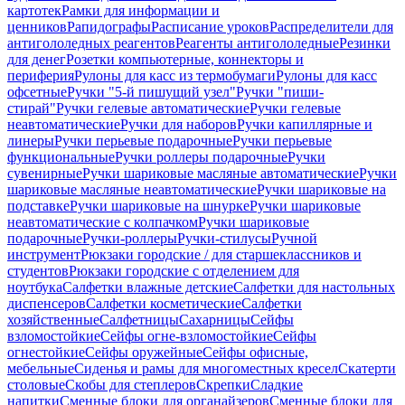
картотек
Рамки для информации и
ценников
Рапидографы
Расписание уроков
Распределители для
антигололедных реагентов
Реагенты антигололедные
Резинки
для денег
Розетки компьютерные, коннекторы и
периферия
Рулоны для касс из термобумаги
Рулоны для касс
офсетные
Ручки "5-й пишущий узел"
Ручки "пиши-
стирай"
Ручки гелевые автоматические
Ручки гелевые
неавтоматические
Ручки для наборов
Ручки капиллярные и
линеры
Ручки перьевые подарочные
Ручки перьевые
функциональные
Ручки роллеры подарочные
Ручки
сувенирные
Ручки шариковые масляные автоматические
Ручки
шариковые масляные неавтоматические
Ручки шариковые на
подставке
Ручки шариковые на шнурке
Ручки шариковые
неавтоматические с колпачком
Ручки шариковые
подарочные
Ручки-роллеры
Ручки-стилусы
Ручной
инструмент
Рюкзаки городские / для старшеклассников и
студентов
Рюкзаки городские с отделением для
ноутбука
Салфетки влажные детские
Салфетки для настольных
диспенсеров
Салфетки косметические
Салфетки
хозяйственные
Салфетницы
Сахарницы
Сейфы
взломостойкие
Сейфы огне-взломостойкие
Сейфы
огнестойкие
Сейфы оружейные
Сейфы офисные,
мебельные
Сиденья и рамы для многоместных кресел
Скатерти
столовые
Скобы для степлеров
Скрепки
Сладкие
напитки
Сменные блоки для органайзеров
Сменные блоки для