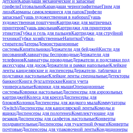
детские
Карандаши механические и запасные
грифели
Готовальни
Карандаши чернографитные
Грим для
лица
Карманы самоклеящиеся для папок
Грифели
запасные
Гуашь художественная в наборах
Гуашь
художественная поштучно
Картриджи для матричных
принтеров
Гуашь школьная
Картриджи для принтеров
этикеток
Губка и гель для пальцев
Картриджи для струйной
техники
Губки хозяйственные
Напитки
Губки-
стиратели
Датеры
Демонстрационные
системы
Кипятильники
Держатели для бейджей
Кисти для
рисования
Клавиатуры беспроводные
Держатели для
телефонов
Клавиатуры проводные
Держатели и подставки под
аксессуары для досок
Держатели и рамки напольные
Клейкие
ленты канцелярские и диспенсеры
Держатели, таблички и
подставки настольные
Клейкие ленты специальные
Детекторы
банкнот
Книги бухгалтерские
Книги учета
универсальные
Коврики для мыши
Операционные
системы
Коврики настольные
Диспенсеры для аэрозольных
картриджей
Колеса для кресел
Диспенсеры для
блоков
Колонки
Диспенсеры для жидкого мыла
Коммутаторы
(Switch)
Диспенсеры для канцелярской ленты
Комоды и
ящики
Диспенсеры для полотенец
Комплектующие для
резаков
Диспенсеры для салфеток настольные
Конверты
поздравительные
Диспенсеры для туалетной бумаги
Конверты
почтовые
Диспенсеры для упаковочной ленты
Кондиционеры