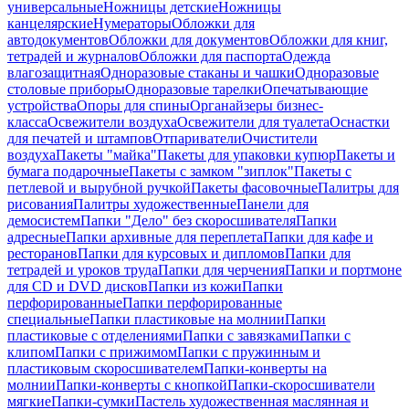
универсальные
Ножницы детские
Ножницы
канцелярские
Нумераторы
Обложки для
автодокументов
Обложки для документов
Обложки для книг,
тетрадей и журналов
Обложки для паспорта
Одежда
влагозащитная
Одноразовые стаканы и чашки
Одноразовые
столовые приборы
Одноразовые тарелки
Опечатывающие
устройства
Опоры для спины
Органайзеры бизнес-
класса
Освежители воздуха
Освежители для туалета
Оснастки
для печатей и штампов
Отпариватели
Очистители
воздуха
Пакеты "майка"
Пакеты для упаковки купюр
Пакеты и
бумага подарочные
Пакеты с замком "зиплок"
Пакеты с
петлевой и вырубной ручкой
Пакеты фасовочные
Палитры для
рисования
Палитры художественные
Панели для
демосистем
Папки "Дело" без скоросшивателя
Папки
адресные
Папки архивные для переплета
Папки для кафе и
ресторанов
Папки для курсовых и дипломов
Папки для
тетрадей и уроков труда
Папки для черчения
Папки и портмоне
для CD и DVD дисков
Папки из кожи
Папки
перфорированные
Папки перфорированные
специальные
Папки пластиковые на молнии
Папки
пластиковые с отделениями
Папки с завязками
Папки с
клипом
Папки с прижимом
Папки с пружинным и
пластиковым скоросшивателем
Папки-конверты на
молнии
Папки-конверты с кнопкой
Папки-скоросшиватели
мягкие
Папки-сумки
Пастель художественная маслянная и