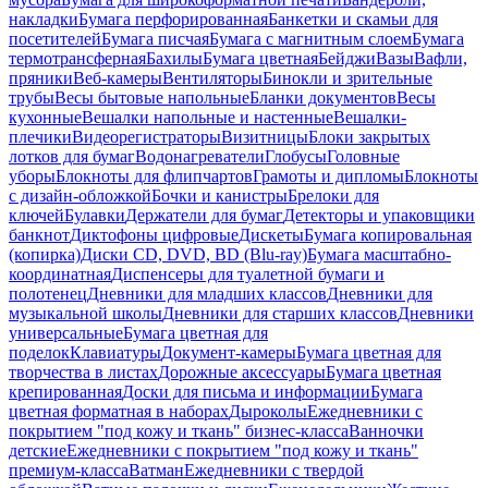
накладки
Бумага перфорированная
Банкетки и скамьи для
посетителей
Бумага писчая
Бумага с магнитным слоем
Бумага
термотрансферная
Бахилы
Бумага цветная
Бейджи
Вазы
Вафли,
пряники
Веб-камеры
Вентиляторы
Бинокли и зрительные
трубы
Весы бытовые напольные
Бланки документов
Весы
кухонные
Вешалки напольные и настенные
Вешалки-
плечики
Видеорегистраторы
Визитницы
Блоки закрытых
лотков для бумаг
Водонагреватели
Глобусы
Головные
уборы
Блокноты для флипчартов
Грамоты и дипломы
Блокноты
с дизайн-обложкой
Бочки и канистры
Брелоки для
ключей
Булавки
Держатели для бумаг
Детекторы и упаковщики
банкнот
Диктофоны цифровые
Дискеты
Бумага копировальная
(копирка)
Диски CD, DVD, BD (Blu-ray)
Бумага масштабно-
координатная
Диспенсеры для туалетной бумаги и
полотенец
Дневники для младших классов
Дневники для
музыкальной школы
Дневники для старших классов
Дневники
универсальные
Бумага цветная для
поделок
Клавиатуры
Документ-камеры
Бумага цветная для
творчества в листах
Дорожные аксессуары
Бумага цветная
крепированная
Доски для письма и информации
Бумага
цветная форматная в наборах
Дыроколы
Ежедневники с
покрытием "под кожу и ткань" бизнес-класса
Ванночки
детские
Ежедневники с покрытием "под кожу и ткань"
премиум-класса
Ватман
Ежедневники с твердой