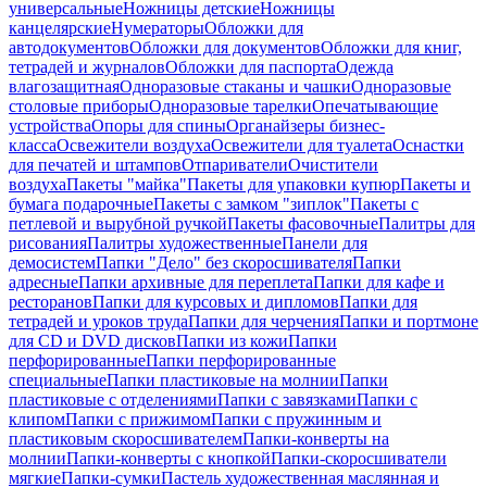
универсальные
Ножницы детские
Ножницы
канцелярские
Нумераторы
Обложки для
автодокументов
Обложки для документов
Обложки для книг,
тетрадей и журналов
Обложки для паспорта
Одежда
влагозащитная
Одноразовые стаканы и чашки
Одноразовые
столовые приборы
Одноразовые тарелки
Опечатывающие
устройства
Опоры для спины
Органайзеры бизнес-
класса
Освежители воздуха
Освежители для туалета
Оснастки
для печатей и штампов
Отпариватели
Очистители
воздуха
Пакеты "майка"
Пакеты для упаковки купюр
Пакеты и
бумага подарочные
Пакеты с замком "зиплок"
Пакеты с
петлевой и вырубной ручкой
Пакеты фасовочные
Палитры для
рисования
Палитры художественные
Панели для
демосистем
Папки "Дело" без скоросшивателя
Папки
адресные
Папки архивные для переплета
Папки для кафе и
ресторанов
Папки для курсовых и дипломов
Папки для
тетрадей и уроков труда
Папки для черчения
Папки и портмоне
для CD и DVD дисков
Папки из кожи
Папки
перфорированные
Папки перфорированные
специальные
Папки пластиковые на молнии
Папки
пластиковые с отделениями
Папки с завязками
Папки с
клипом
Папки с прижимом
Папки с пружинным и
пластиковым скоросшивателем
Папки-конверты на
молнии
Папки-конверты с кнопкой
Папки-скоросшиватели
мягкие
Папки-сумки
Пастель художественная маслянная и