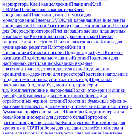
маркираторы
Клей канцелярский
Планинги
Клей
ПВА
Чай
Планшетные компьютеры
Клей
специальный
Пластилин, глина и масса для
моделирования
Плееры DVD
Клей-карандаш
Клейкие ленты
канцелярские
Пленки (заготовки) для ламинирования
Пленки
для Оверхед-проекторов
Пленки защитные для планшетных
компьютеров
Ключницы из натуральной кожи
Пленки
защитные для телефонов
Плитки электрические
Книги для
кулинарных рецептов
Плоттеры
Книги и
справочники
Книжки-пособия
Поддоны для бумаг
Книжки-
раскраски
Подметальные машины
Кнопки
Подставки для
настольных светильников
Коврики входные
грязезащитные
Подставки для телефона
Подставки и
кронштейны-держатели для проектора
Подставки напольные
(под системный блок, уничтожитель ит.д.)
Подставки
настольные (под ноутбук, монитор, принтер и
т.д.)
Комплектующие к дыроколам
Полки, этажерки и ящики
для обуви
Комплекты для ремонта, контейнеры для
отработанных чернил, стойки
Полотенца бумажные офисно-
бытовые
Комплекты для ремонта, оптические блоки
Полотенца
бумажные профессиональные
Полотеры
Кондиционеры для
белья
Кондиционеры для детского белья
Портфолио,
расписания уроков, закладки
Конструкторы
Контейнеры для
хранения и СВЧ
Приборы для укладки волос
Контейнеры и
ведра для мусора
Принадлежности для черчения
Принтеры