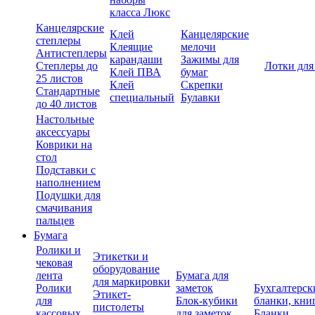
класса Люкс
Канцелярские
Клей
Канцелярские
степлеры
Клеящие
мелочи
Антистеплеры
карандаши
Зажимы для
Степлеры до
Лотки для
Клей ПВА
бумаг
25 листов
Клей
Скрепки
Стандартные
специальный
Булавки
до 40 листов
Настольные
аксессуары
Коврики на
стол
Подставки с
наполнением
Подушки для
смачивания
пальцев
Бумага
Ролики и
Этикетки и
чековая
оборудование
лента
Бумага для
для маркировки
Ролики
заметок
Бухгалтерск
Этикет-
для
Блок-кубики
бланки, кни
пистолеты
кассовых
для заметок
Бланки