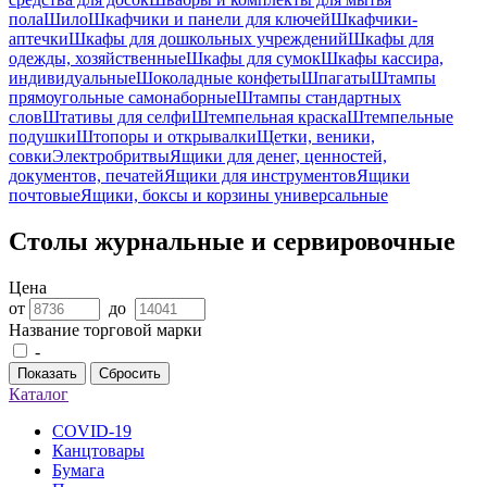
пола
Шило
Шкафчики и панели для ключей
Шкафчики-
аптечки
Шкафы для дошкольных учреждений
Шкафы для
одежды, хозяйственные
Шкафы для сумок
Шкафы кассира,
индивидуальные
Шоколадные конфеты
Шпагаты
Штампы
прямоугольные самонаборные
Штампы стандартных
слов
Штативы для селфи
Штемпельная краска
Штемпельные
подушки
Штопоры и открывалки
Щетки, веники,
совки
Электробритвы
Ящики для денег, ценностей,
документов, печатей
Ящики для инструментов
Ящики
почтовые
Ящики, боксы и корзины универсальные
Столы журнальные и сервировочные
Цена
от
до
Название торговой марки
-
Показать
Сбросить
Каталог
COVID-19
Канцтовары
Бумага