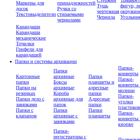
Стержни
Трафаре
Маркеры для
принадлежностей
Тушь
фигур, л
досок
Ручки со
чертежная
окружно
Текстовыделители
стираемыми
Чернила
Угольни
чернилами
Карандаши
Карандаши
механические
Точилки
Грифели для
карандашей
Папки и системы архивации
Папки-
Папки
конверты
Картонные
архивные
Папки
Папки-
папки
Боксы
планшеты и
конверты 
Папки на
архивные
адресные
молнии
резинках
Короба
папки
Папки-
Папки дело с
архивные для
Адресные
уголки
завязками
папок
папки
пластико
Папки с
Папки
Папки
Папки-
клапаном
архивные с
планшеты
конверты 
завязками
кнопке
Папки-
регистраторы с
Подвесна