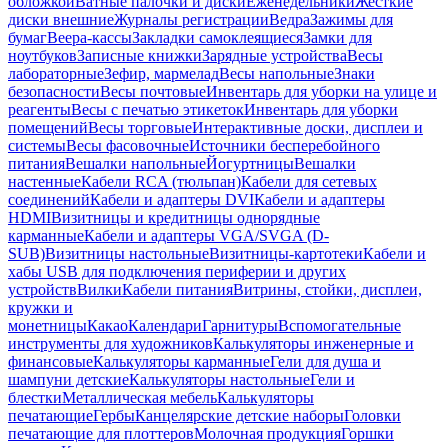
обложкой
Ватные палочки и диски
Еженедельники
Жесткие
диски внешние
Журналы регистрации
Ведра
Зажимы для
бумаг
Веера-кассы
Закладки самоклеящиеся
Замки для
ноутбуков
Записные книжки
Зарядные устройства
Весы
лабораторные
Зефир, мармелад
Весы напольные
Знаки
безопасности
Весы почтовые
Инвентарь для уборки на улице и
реагенты
Весы с печатью этикеток
Инвентарь для уборки
помещений
Весы торговые
Интерактивные доски, дисплеи и
системы
Весы фасовочные
Источники бесперебойного
питания
Вешалки напольные
Йогуртницы
Вешалки
настенные
Кабели RCA (тюльпан)
Кабели для сетевых
соединений
Кабели и адаптеры DVI
Кабели и адаптеры
HDMI
Визитницы и кредитницы однорядные
карманные
Кабели и адаптеры VGA/SVGA (D-
SUB)
Визитницы настольные
Визитницы-картотеки
Кабели и
хабы USB для подключения периферии и других
устройств
Вилки
Кабели питания
Витрины, стойки, дисплеи,
кружки и
монетницы
Какао
Календари
Гарнитуры
Вспомогательные
инструменты для художников
Калькуляторы инженерные и
финансовые
Калькуляторы карманные
Гели для душа и
шампуни детские
Калькуляторы настольные
Гели и
блестки
Металлическая мебель
Калькуляторы
печатающие
Гербы
Канцелярские детские наборы
Головки
печатающие для плоттеров
Молочная продукция
Горшки