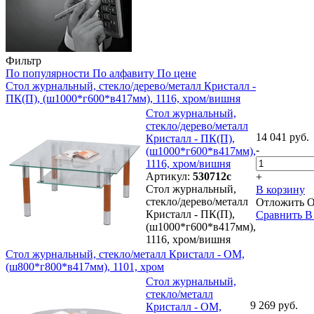
Фильтр
По популярности
По алфавиту
По цене
Стол журнальный, стекло/дерево/металл Кристалл -
ПК(П), (ш1000*г600*в417мм), 1116, хром/вишня
Стол журнальный,
стекло/дерево/металл
14 041 руб.
Кристалл - ПК(П),
-
(ш1000*г600*в417мм),
1116, хром/вишня
Артикул:
530712с
+
Стол журнальный,
В корзину
стекло/дерево/металл
Отложить
О
Кристалл - ПК(П),
Сравнить
В
(ш1000*г600*в417мм),
1116, хром/вишня
Стол журнальный, стекло/металл Кристалл - ОМ,
(ш800*г800*в417мм), 1101, хром
Стол журнальный,
стекло/металл
9 269 руб.
Кристалл - ОМ,