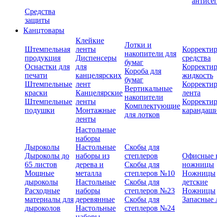
антисе
Средства
защиты
Канцтовары
Клейкие
Лотки и
Штемпельная
ленты
Корректи
накопители для
продукция
Диспенсеры
средства
бумаг
Оснастки для
для
Корректи
Короба для
печати
канцелярских
жидкость
бумаг
Штемпельные
лент
Корректи
Вертикальные
краски
Канцелярские
лента
накопители
Штемпельные
ленты
Корректи
Комплектующие
подушки
Монтажные
карандаш
для лотков
ленты
Настольные
наборы
Дыроколы
Настольные
Скобы для
Дыроколы до
наборы из
степлеров
Офисные 
65 листов
дерева и
Скобы для
ножницы
Мощные
металла
степлеров №10
Ножницы
дыроколы
Настольные
Скобы для
детские
Расходные
наборы
степлеров №23
Ножницы
материалы для
деревянные
Скобы для
Запасные 
дыроколов
Настольные
степлеров №24
наборы