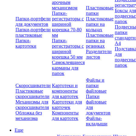
арочным
регистрат
механизмом
Пластиковые
Боксы для
Папки-
папки
подвесны
Папки-портфели
регистраторы с
Пластиковые
папок
для документов
шириной
папки на
Подвесны
Папки-портфели
корешка 70-80
кольцах
папки
пластиковые
мм
Пластиковые
стандарт
Папки-
Папки-
папки на
А4
картотеки
регистраторы с
резинках
Подставк
шириной
Разделители
для
корешка 50 мм
листов
подвесны
Самоклеящиеся
папок
карманы для
папок
Файлы и
Скоросшиватели
Картотеки и
папки
Пластиковые
компоненты
файловые
скоросшиватели
для картотек
Папки
Механизмы для
Картотеки для
файловые
скоросшивателя
карточек
для
Обложка без
Компоненты
документов
механизма
для картотек
Файлы-
вкладыши
Еще