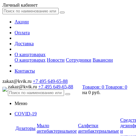
Личный кабинет
Акции
Оплата
Доставка
О канцтоварах
О канцтоварах
Новости
Сотрудники
Вакансии
Контакты
zakaz@kvik.ru
+7 495 649-65-88
zakaz@kvik.ru
+7 495 649-65-88
Товаров:
0
Товаров:
0
на
0 руб.
Меню
COVID-19
Средст
Мыло
Салфетки
дезинф
Дозаторы
антибактериальное
антибактериальные
и