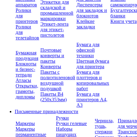
Этикетки для
аппаратов
Диспенсеры
самокопиру
складской и
Ролики
для закладок и
Бухгалтерск
промышленной
для
блокнотов
бланки
маркировки
принтеров
Клейкие
Книги учета
Этикет-лента
Ролики
закладки
для этикет-
для
пистолетов
телетайпов
Бумага для
Почтовые
офисной
Бумажная
конверты и
техники
продукция
пакеты
Цветная бумага
Блокноты
Конверты
для принтера
и бизнес-
Пакеты с
Бумага для
тетради
полиэтиленовой
плоттеров и
Атласы
воздушной
копировальных
Открытки,
подушкой
работ
грамоты,
Пакеты В4
Бумага для
дипломы
(250х353мм)
принтеров А4,
А3
Письменные принадлежности
Ручки
Чернила,
Принадл
Маркеры
Ручки гелевые
тушь,
для черч
Маркеры
Наборы
стержни
Транспо
перманентные
пишущих