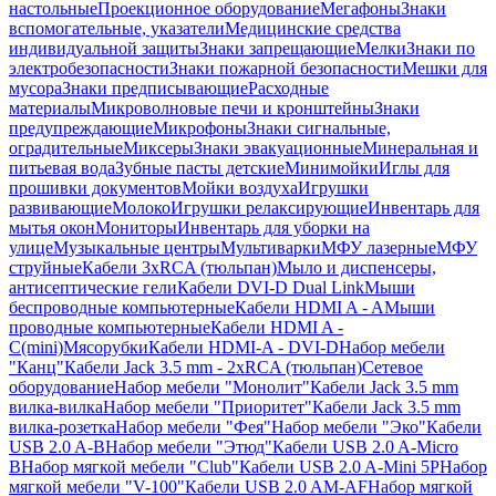
настольные
Проекционное оборудование
Мегафоны
Знаки
вспомогательные, указатели
Медицинские средства
индивидуальной защиты
Знаки запрещающие
Мелки
Знаки по
электробезопасности
Знаки пожарной безопасности
Мешки для
мусора
Знаки предписывающие
Расходные
материалы
Микроволновые печи и кронштейны
Знаки
предупреждающие
Микрофоны
Знаки сигнальные,
оградительные
Миксеры
Знаки эвакуационные
Минеральная и
питьевая вода
Зубные пасты детские
Минимойки
Иглы для
прошивки документов
Мойки воздуха
Игрушки
развивающие
Молоко
Игрушки релаксирующие
Инвентарь для
мытья окон
Мониторы
Инвентарь для уборки на
улице
Музыкальные центры
Мультиварки
МФУ лазерные
МФУ
струйные
Кабели 3xRCA (тюльпан)
Мыло и диспенсеры,
антисептические гели
Кабели DVI-D Dual Link
Мыши
беспроводные компьютерные
Кабели HDMI A - A
Мыши
проводные компьютерные
Кабели HDMI A -
C(mini)
Мясорубки
Кабели HDMI-A - DVI-D
Набор мебели
"Канц"
Кабели Jack 3.5 mm - 2xRCA (тюльпан)
Сетевое
оборудование
Набор мебели "Монолит"
Кабели Jack 3.5 mm
вилка-вилка
Набор мебели "Приоритет"
Кабели Jack 3.5 mm
вилка-розетка
Набор мебели "Фея"
Набор мебели "Эко"
Кабели
USB 2.0 A-B
Набор мебели "Этюд"
Кабели USB 2.0 A-Micro
B
Набор мягкой мебели "Club"
Кабели USB 2.0 A-Mini 5P
Набор
мягкой мебели "V-100"
Кабели USB 2.0 AM-AF
Набор мягкой