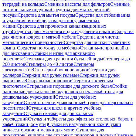
тетрадей на кольцах
Сменные кассеты для фильтров
Сменные
штемпельные подушки
Средства для мытья детской
посуды
Средства для мытья посуды
Средства для отбеливания
и удаления пятен
Средства для посудомоечных
машин
Средства для прочистки канализационных
труб
Средства для смягчения воды и удаления накипи
Средства
для чистки ковров и мягкой мебели
Средства для чистки
металлических поверхностей
Средства для чистки туалетных
комнат
Средства по уходу за мебелью
Стаканы-непроливайки
для рисования
Станки и иглы для архивного
переплета
Стеллажи для хранения бутылей воды
Степлеры до
260 листов
Степлеры до 40 листов
Степлеры
электрические
Степлеры-брошюровщики
Стержни для
роллеров
Стержни для ручек гелевые
Стержни для ручек
шариковые
Стиральные порошки
Стержни к клеевым
пистолетам
Стиральные порошки для детского белья
Стойки
напольные для каталогов, журналов и рекламы
Столы для
дошкольных учреждений
Столы для учебных
заведений
Стрейч-пленки упаковочные
Стулья для персонала и
посетителей
Стулья для школ и других учебных
заведений
Стулья и скамьи для дошкольных
учреждений
Стулья и табуреты для офисных столовых, баров и
кафе
Стяжки (хомуты)
Сумки из натуральной кожи
Сумки
инкассаторские и мешки для монет
Сушилки для
продуктов
Сушилки для столовых приборов и посуды
Счетные