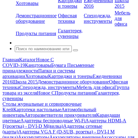
Картриджи
Ежедневники
Школа
Хозтовары
и тонеры
2016
2015
Мебель
Демонстрационное
Офисная
Спецодежда,
для
оборудование
техника
инструменты
офиса
Галантерея,
Продукты питания
сувениры
Главная
Каталог
Новое С
COVID-19
Канцтовары
Бумага
Письменные
принадлежности
Папки и системы
архивации
Хозтовары
Картриджи и тонеры
Ежедневники
2016
Школа 2015
Демонстрационное оборудование
Офисная
техника
Спецодежда, инструменты
Мебель для офиса
Группа
товара из экселя
Новое С
Продукты питания
Галантерея,
сувениры
Столы журнальные и сервировочные
Клей
Картотеки настольные
Автомобильный
инвентарь
Авторазветвители прикуривателя
Карандаши
цветные
Адаптеры беспроводные Wi-Fi
Адаптеры HDMI-A
F(розетка) - DVI-D M(вилка)
Адаптеры сетевые
(карты)
Адаптеры VGA F (D-SUB, розетка) - DVI-I M
(вилка)
Аккумуляторы
Аккумуляторы внешние
Аксессуары для