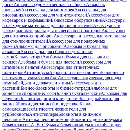
досок
Акварель художественная в наборах
Акварель
школьная
Аксессуары для минимоек
Аксессуары для
рисования
Аксессуары для уничтожителей
Аксессуары для
кофеварок и кофемашин
Банковское оборудование
Аксессуары
и расходные материалы для пароочистителей
Аксессуары и
расходные материалы для пылесосов и полотеров
Аксессуары
для оптических приборов
Аксессуары и расходные материалы
для стеклоочистителей
Аксессуары для подарочных
ножей
Альбомы для рисования
Альбомы и бумага для
акварели
Аксессуары для сборки и установки
рамок
Калькуляторы
Альбомы и бумага для графики и
эскизов
Альбомы и бумага для пастели
Аксессуары для
штампов и печатей
Аксессуары для этикеточных
принтеров
Антивирусы
Аэрогрили и электропечи
Баллоны со
сжатым воздухом
Батарейки
Аксессуары к кулерам для воды,
помпы
Бейджи и держатели к ним
Акссесуары для
растений
Бизнес-блокноты и бизнес-тетради
Альбомы для
монет и купюр
Бизнес-софт
Бланки бухгалтерские
Альбомы для
черчения
Бланки медицинские детские
Блендеры
Блоки для
записей
Блоки для записей в подставке
Блоки
самоклеящиеся
Антисептические гели для
рук
Блокноты
Антистеплеры
Блокноты в книжном
переплете
Аптечка первой помощи
Блокноты детские
Бумага
белая классов А, В, С
Бумага белая премиум класса
Баки для
мусора
Бумага для широкоформатной печати
Бандероли,