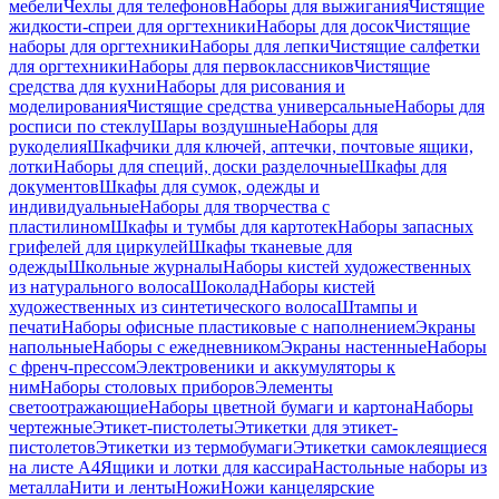
мебели
Чехлы для телефонов
Наборы для выжигания
Чистящие
жидкости-спреи для оргтехники
Наборы для досок
Чистящие
наборы для оргтехники
Наборы для лепки
Чистящие салфетки
для оргтехники
Наборы для первоклассников
Чистящие
средства для кухни
Наборы для рисования и
моделирования
Чистящие средства универсальные
Наборы для
росписи по стеклу
Шары воздушные
Наборы для
рукоделия
Шкафчики для ключей, аптечки, почтовые ящики,
лотки
Наборы для специй, доски разделочные
Шкафы для
документов
Шкафы для сумок, одежды и
индивидуальные
Наборы для творчества с
пластилином
Шкафы и тумбы для картотек
Наборы запасных
грифелей для циркулей
Шкафы тканевые для
одежды
Школьные журналы
Наборы кистей художественных
из натурального волоса
Шоколад
Наборы кистей
художественных из синтетического волоса
Штампы и
печати
Наборы офисные пластиковые с наполнением
Экраны
напольные
Наборы с ежедневником
Экраны настенные
Наборы
с френч-прессом
Электровеники и аккумуляторы к
ним
Наборы столовых приборов
Элементы
светоотражающие
Наборы цветной бумаги и картона
Наборы
чертежные
Этикет-пистолеты
Этикетки для этикет-
пистолетов
Этикетки из термобумаги
Этикетки самоклеящиеся
на листе А4
Ящики и лотки для кассира
Настольные наборы из
металла
Нити и ленты
Ножи
Ножи канцелярские