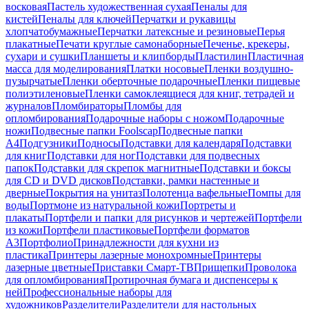
восковая
Пастель художественная сухая
Пеналы для
кистей
Пеналы для ключей
Перчатки и рукавицы
хлопчатобумажные
Перчатки латексные и резиновые
Перья
плакатные
Печати круглые самонаборные
Печенье, крекеры,
сухари и сушки
Планшеты и клипборды
Пластилин
Пластичная
масса для моделирования
Платки носовые
Пленки воздушно-
пузырчатые
Пленки оберточные подарочные
Пленки пищевые
полиэтиленовые
Пленки самоклеящиеся для книг, тетрадей и
журналов
Пломбираторы
Пломбы для
опломбирования
Подарочные наборы с ножом
Подарочные
ножи
Подвесные папки Foolscap
Подвесные папки
А4
Подгузники
Подносы
Подставки для календаря
Подставки
для книг
Подставки для ног
Подставки для подвесных
папок
Подставки для скрепок магнитные
Подставки и боксы
для CD и DVD дисков
Подставки, рамки настенные и
дверные
Покрытия на унитаз
Полотенца вафельные
Помпы для
воды
Портмоне из натуральной кожи
Портреты и
плакаты
Портфели и папки для рисунков и чертежей
Портфели
из кожи
Портфели пластиковые
Портфели форматов
А3
Портфолио
Принадлежности для кухни из
пластика
Принтеры лазерные монохромные
Принтеры
лазерные цветные
Приставки Смарт-ТВ
Прищепки
Проволока
для опломбирования
Протирочная бумага и диспенсеры к
ней
Профессиональные наборы для
художников
Разделители
Разделители для настольных