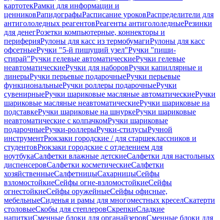
картотек
Рамки для информации и
ценников
Рапидографы
Расписание уроков
Распределители для
антигололедных реагентов
Реагенты антигололедные
Резинки
для денег
Розетки компьютерные, коннекторы и
периферия
Рулоны для касс из термобумаги
Рулоны для касс
офсетные
Ручки "5-й пишущий узел"
Ручки "пиши-
стирай"
Ручки гелевые автоматические
Ручки гелевые
неавтоматические
Ручки для наборов
Ручки капиллярные и
линеры
Ручки перьевые подарочные
Ручки перьевые
функциональные
Ручки роллеры подарочные
Ручки
сувенирные
Ручки шариковые масляные автоматические
Ручки
шариковые масляные неавтоматические
Ручки шариковые на
подставке
Ручки шариковые на шнурке
Ручки шариковые
неавтоматические с колпачком
Ручки шариковые
подарочные
Ручки-роллеры
Ручки-стилусы
Ручной
инструмент
Рюкзаки городские / для старшеклассников и
студентов
Рюкзаки городские с отделением для
ноутбука
Салфетки влажные детские
Салфетки для настольных
диспенсеров
Салфетки косметические
Салфетки
хозяйственные
Салфетницы
Сахарницы
Сейфы
взломостойкие
Сейфы огне-взломостойкие
Сейфы
огнестойкие
Сейфы оружейные
Сейфы офисные,
мебельные
Сиденья и рамы для многоместных кресел
Скатерти
столовые
Скобы для степлеров
Скрепки
Сладкие
напитки
Сменные блоки для органайзеров
Сменные блоки для