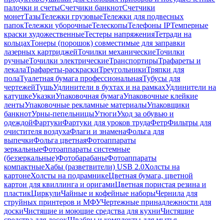
палочки и счеты
Счетчики банкнот
Счетчики
монет
Тазы
Тележки грузовые
Тележки для подвесных
папок
Тележки уборочные
Телескопы
Телефоны IP
Темперные
краски художественные
Тестеры напряжения
Тетради на
кольцах
Тонеры (порошок) совместимые для заправки
лазерных картриджей
Точилки механические
Точилки
ручные
Точилки электрические
Транспортиры
Трафареты и
лекала
Трафареты-раскраски
Треугольники
Тряпки для
пола
Туалетная бумага профессиональная
Тубусы для
чертежей
Тушь
Удлинители в бухтах и на рамках
Удлинители на
катушке
Указки
Упаковочная бумага
Упаковочные клейкие
ленты
Упаковочные рекламные материалы
Упаковщики
банкнот
Урны-пепельницы
Утюги
Уход за обувью и
одеждой
Фартуки
Фартуки для уроков труда
Фетр
Фильтры для
очистителя воздуха
Флаги и знамена
Фольга для
выпечки
Фольга цветная
Фотоаппараты
зеркальные
Фотоаппараты системные
(беззеркальные)
Фотобарабаны
Фотоаппараты
компактные
Хабы (разветвители) USB 2.0
Холсты на
картоне
Холсты на подрамнике
Цветная бумага, цветной
картон для квиллинга и оригами
Цветная пористая резина и
пластик
Циркули
Чайные и кофейные наборы
Чернила для
струйных принтеров и МФУ
Чертежные принадлежности для
доски
Чистящие и моющие средства для кухни
Чистящие
средства для досок
Швабры и комплекты для мытья