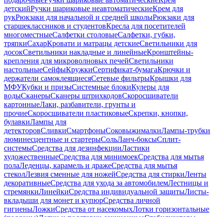
детский
Ручки шариковые неавтоматические
Крем для
рук
Рюкзаки для начальной и средней школы
Рюкзаки для
старшеклассников и студентов
Кресла для посетителей
многоместные
Салфетки столовые
Салфетки, губки,
тряпки
Сахар
Кровати и матрацы детские
Светильники для
досок
Светильники накладные и линейные
Кронштейны-
крепления для микроволновых печей
Светильники
настольные
Сейфы
Кружки
Сертификат-бумага
Крючки и
держатели самоклеящиеся
Сетевые фильтры
Крышки для
МФУ
Кубки и призы
Системные блоки
Кулеры для
воды
Сканеры
Сканеры штрихкодов
Скоросшиватели
картонные
Лаки, разбавители, грунты и
прочие
Скоросшиватели пластиковые
Скрепки, кнопки,
булавки
Лампы для
детекторов
Сливки
Смартфоны
Соковыжималки
Лампы-трубки
люминесцентные и стартеры
Соль
Ланч-боксы
Сплит-
системы
Средства для дезинфекции
Ластики
художественные
Средства для минимоек
Средства для мытья
пола
Леденцы, карамель и драже
Средства для мытья
стекол
Лезвия сменные для ножей
Средства для стирки
Ленты
декоративные
Средства для ухода за автомобилем
Лестницы и
стремянки
Линейки
Средства индивидуальной защиты
Листы-
вкладыши для монет и купюр
Средства личной
гигиены
Ложки
Средства от насекомых
Лотки горизонтальные