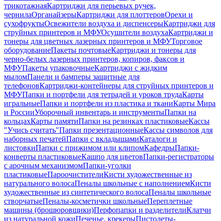
трикотажная
Картриджи для перьевых ручек,
чернила
Органайзеры
Картриджи для плоттеров
Орехи и
сухофрукты
Освежители воздуха и диспенсеры
Картриджи для
струйных принтеров и МФУ
Осушители воздуха
Картриджи и
тонеры для цветных лазерных принтеров и МФУ
Торговое
оборудование
Пакеты почтовые
Картриджи и тонеры для
черно-белых лазерных принтеров, копиров, факсов и
МФУ
Пакеты упаковочные
Картриджи с жидким
мылом
Панели и бамперы защитные для
телефонов
Картриджи-контейнеры для струйных принтеров и
МФУ
Папки и портфели для тетрадей и уроков труда
Карты
игральные
Папки и портфели из пластика и ткани
Карты Мира
и России
Уборочный инвентарь и инструменты
Папки на
кольцах
Карты памяти
Папки на резинках пластиковые
Кассы
"Учись считать"
Папки презентационные
Кассы символов для
наборных печатей
Папки с вкладышами
Каталоги и
листовки
Папки с прижимом или клипом
Кафедры
Папки-
конверты пластиковые
Кашпо для цветов
Папки-регистраторы
с арочным механизмом
Папки-уголки
пластиковые
Пароочистители
Кисти художественные из
натурального волоса
Пеналы школьные с наполнением
Кисти
художественные из синтетического волоса
Пеналы школьные
створчатые
Пеналы-косметички школьные
Переплетные
машины (брошюровщики)
Перфопапки и разделители
Клатчи
из натуральной кожи
Печенье, крекеры
Пистолеты-