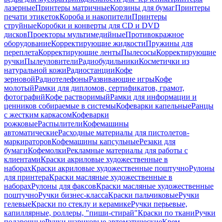
лазерные
Принтеры матричные
Корзины для бумаг
Принтеры
печати этикеток
Короба и накопители
Принтеры
струйные
Коробки и конверты для CD и DVD
дисков
Проекторы мультимедийные
Противокражное
оборудование
Корректирующие жидкости
Пружины для
переплета
Корректирующие ленты
Пылесосы
Корректирующие
ручки
Пылеуловители
Радиобудильники
Косметички из
натуральной кожи
Радиостанции
Кофе
зерновой
Радиотелефоны
Развивающие игры
Кофе
молотый
Рамки для дипломов, сертификатов, грамот,
фотографий
Кофе растворимый
Рамки для информации и
ценников собираемые в системы
Кофеварки капельные
Ранцы
с жестким каркасом
Кофеварки
рожковые
Распылители
Кофемашины
автоматические
Расходные материалы для пистолетов-
маркираторов
Кофемашины капсульные
Резаки для
бумаги
Кофемолки
Рекламные материалы для работы с
клиентами
Краски акриловые художественные в
наборах
Краски акриловые художественные поштучно
Рулоны
для принтера
Краски масляные художественные в
наборах
Рулоны для факсов
Краски масляные художественные
поштучно
Ручки бизнес-класса
Краски пальчиковые
Ручки
гелевые
Краски по стеклу и керамике
Ручки перьевые,
капиллярные, роллеры, "пиши-стирай"
Краски по ткани
Ручки
подарочные
Ручки шариковые автоматические
Крем