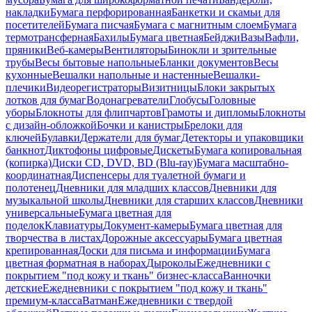
накладки
Бумага перфорированная
Банкетки и скамьи для
посетителей
Бумага писчая
Бумага с магнитным слоем
Бумага
термотрансферная
Бахилы
Бумага цветная
Бейджи
Вазы
Вафли,
пряники
Веб-камеры
Вентиляторы
Бинокли и зрительные
трубы
Весы бытовые напольные
Бланки документов
Весы
кухонные
Вешалки напольные и настенные
Вешалки-
плечики
Видеорегистраторы
Визитницы
Блоки закрытых
лотков для бумаг
Водонагреватели
Глобусы
Головные
уборы
Блокноты для флипчартов
Грамоты и дипломы
Блокноты
с дизайн-обложкой
Бочки и канистры
Брелоки для
ключей
Булавки
Держатели для бумаг
Детекторы и упаковщики
банкнот
Диктофоны цифровые
Дискеты
Бумага копировальная
(копирка)
Диски CD, DVD, BD (Blu-ray)
Бумага масштабно-
координатная
Диспенсеры для туалетной бумаги и
полотенец
Дневники для младших классов
Дневники для
музыкальной школы
Дневники для старших классов
Дневники
универсальные
Бумага цветная для
поделок
Клавиатуры
Документ-камеры
Бумага цветная для
творчества в листах
Дорожные аксессуары
Бумага цветная
крепированная
Доски для письма и информации
Бумага
цветная форматная в наборах
Дыроколы
Ежедневники с
покрытием "под кожу и ткань" бизнес-класса
Ванночки
детские
Ежедневники с покрытием "под кожу и ткань"
премиум-класса
Ватман
Ежедневники с твердой