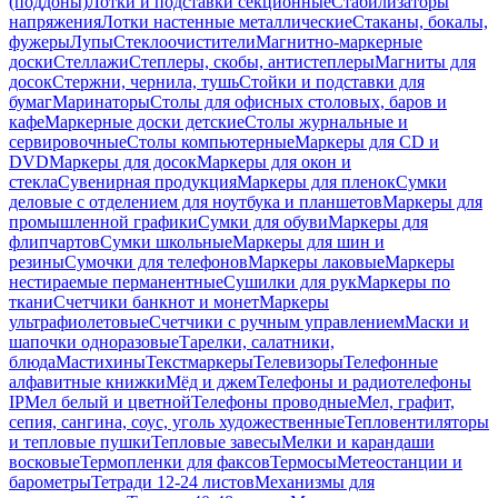
(поддоны)
Лотки и подставки секционные
Стабилизаторы
напряжения
Лотки настенные металлические
Стаканы, бокалы,
фужеры
Лупы
Стеклоочистители
Магнитно-маркерные
доски
Стеллажи
Степлеры, скобы, антистеплеры
Магниты для
досок
Стержни, чернила, тушь
Стойки и подставки для
бумаг
Маринаторы
Столы для офисных столовых, баров и
кафе
Маркерные доски детские
Столы журнальные и
сервировочные
Столы компьютерные
Маркеры для CD и
DVD
Маркеры для досок
Маркеры для окон и
стекла
Сувенирная продукция
Маркеры для пленок
Сумки
деловые с отделением для ноутбука и планшетов
Маркеры для
промышленной графики
Сумки для обуви
Маркеры для
флипчартов
Сумки школьные
Маркеры для шин и
резины
Сумочки для телефонов
Маркеры лаковые
Маркеры
нестираемые перманентные
Сушилки для рук
Маркеры по
ткани
Счетчики банкнот и монет
Маркеры
ультрафиолетовые
Счетчики с ручным управлением
Маски и
шапочки одноразовые
Тарелки, салатники,
блюда
Мастихины
Текстмаркеры
Телевизоры
Телефонные
алфавитные книжки
Мёд и джем
Телефоны и радиотелефоны
IP
Мел белый и цветной
Телефоны проводные
Мел, графит,
сепия, сангина, соус, уголь художественные
Тепловентиляторы
и тепловые пушки
Тепловые завесы
Мелки и карандаши
восковые
Термопленки для факсов
Термосы
Метеостанции и
барометры
Тетради 12-24 листов
Механизмы для