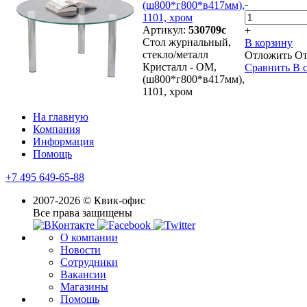
-
(ш800*г800*в417мм),
1101, хром
Артикул:
530709с
+
Стол журнальный,
В корзину
стекло/металл
Отложить
От
Кристалл - ОМ,
Сравнить
В 
(ш800*г800*в417мм),
1101, хром
На главную
Компания
Информация
Помощь
+7 495 649-65-88
2007-2026 © Квик-офис
Все права защищены
О компании
Новости
Сотрудники
Вакансии
Магазины
Помощь