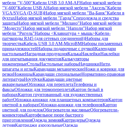
мебели "V-500"
Кабели USB 3.0 AM-AF
Набор мягкой мебели
"V-600"
Кабели USB A
Набор мягкой мебели "Аксель"
Кабели
VGA/SVGA (D-SUB)
Набор мягкой мебели "Ва-Банк"
Кабели в
бухтах
Набор мягкой мебели "Гарда"
Спецодежда и средства
защиты
Набор мягкой мебели "Милано"
Набор мягкой мебели
"Модесто"
Набор мягкой мебели "Наполи"
Набор мягкой
мебели "Ригель"
Наборы <Клавиатура + мышь>
Кабели-
патчкорды RJ45 (для сетевых соединений)
Наборы для
творчества
Кабель USB 3.0 AM-MicroBM
Наборы письменных
принадлежностей
Наборы подарочные с ручкой
Календари
настольные
Наградная продукция
Калька
Наклейки
Наклейки
для опечатывания документов
Калькуляторы
инженерные
Столы
Настольные наборы
Наушники
Нити,
шпагаты и иглы
Карандаши механические
Ножи и коврики для
резки
Ножницы
Карандаши специальные
Нормативно-правовая
литература
Ноутбуки
Карандаши цветные
акварельные
Обложки для переплета
Телефоны и
факсы
Обложки для термопереплета
Картон белый в
наборах
Картон грунтованный для художественных
работ
Обложки-книжки для планшетных компьютеров
Картон
цветной в наборах
Обложки-книжки для телефонов
Картон
цветной для поделок
Обогреватели масляные
Обогреватели-
конвекторы
Картофельное пюре быстрого
приготовления
Одежда зимняя
Картридеры
Одежда
летняя
Картриджи аэрозольные
Одежда