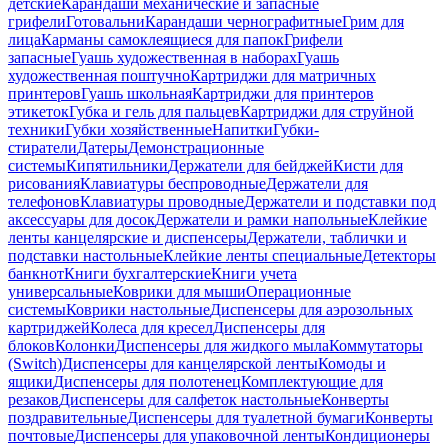
детские
Карандаши механические и запасные
грифели
Готовальни
Карандаши чернографитные
Грим для
лица
Карманы самоклеящиеся для папок
Грифели
запасные
Гуашь художественная в наборах
Гуашь
художественная поштучно
Картриджи для матричных
принтеров
Гуашь школьная
Картриджи для принтеров
этикеток
Губка и гель для пальцев
Картриджи для струйной
техники
Губки хозяйственные
Напитки
Губки-
стиратели
Датеры
Демонстрационные
системы
Кипятильники
Держатели для бейджей
Кисти для
рисования
Клавиатуры беспроводные
Держатели для
телефонов
Клавиатуры проводные
Держатели и подставки под
аксессуары для досок
Держатели и рамки напольные
Клейкие
ленты канцелярские и диспенсеры
Держатели, таблички и
подставки настольные
Клейкие ленты специальные
Детекторы
банкнот
Книги бухгалтерские
Книги учета
универсальные
Коврики для мыши
Операционные
системы
Коврики настольные
Диспенсеры для аэрозольных
картриджей
Колеса для кресел
Диспенсеры для
блоков
Колонки
Диспенсеры для жидкого мыла
Коммутаторы
(Switch)
Диспенсеры для канцелярской ленты
Комоды и
ящики
Диспенсеры для полотенец
Комплектующие для
резаков
Диспенсеры для салфеток настольные
Конверты
поздравительные
Диспенсеры для туалетной бумаги
Конверты
почтовые
Диспенсеры для упаковочной ленты
Кондиционеры