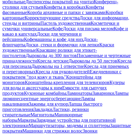
мобильные
Диспенсеры покрытий на унитаз
Конференц-
столики для стульев
Конфеты в коробках
Конфеты
фасованные
Короба архивные и папки с завязками
Коробки
картонные
Корректирующие средства
Доски для информации,
стенды и витрины
Пастель художественная
Косметички и
сумочки универсальные
Кофе
Доски для письма мелом
Кофе и
какао в капсулах
Доски для черчения и
рейсшины
Кофемашины и кофе для них
Доски-
флипчарты
Доски, стеки и формочки для лепки
Краски
художественные
Красящие ролики для этикет-
пистолетов
Дыроколы до 300 листов
Письменные и чертежные
принадлежности
Кресла детские
Дыроколы до 50 листов
Кресла
для персонала
Дыроколы на 1 отверстие
Кресла для приемных
и переговорных
Кресла для руководителей
Ежедневники с
покрытием "под кожу и ткань"
Кронштейны для
мониторов
Кронштейны-крепления для телевизоров
Кулеры
для воды и аксессуары к ним
Емкости для сыпучих
продуктов
Кухонные комбайны
Ламинаторы
Заварники
Лампы
люминесцентные энергосберегающие
Лампы
накаливания
Зажимы для купюр
Лапша быстрого
приготовления
Закладки
Ластики, резинки
стирательные
Магнитолы
Маникюрные
наборы
Маркеры
Зарядные устройства для портативной
электроники
Маршрутизаторы, модемы и сплиттеры
Защитные
покрытия
Машинки для стрижки волос
Звонки