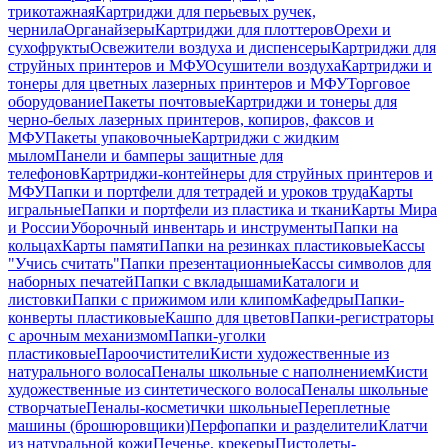
трикотажная
Картриджи для перьевых ручек,
чернила
Органайзеры
Картриджи для плоттеров
Орехи и
сухофрукты
Освежители воздуха и диспенсеры
Картриджи для
струйных принтеров и МФУ
Осушители воздуха
Картриджи и
тонеры для цветных лазерных принтеров и МФУ
Торговое
оборудование
Пакеты почтовые
Картриджи и тонеры для
черно-белых лазерных принтеров, копиров, факсов и
МФУ
Пакеты упаковочные
Картриджи с жидким
мылом
Панели и бамперы защитные для
телефонов
Картриджи-контейнеры для струйных принтеров и
МФУ
Папки и портфели для тетрадей и уроков труда
Карты
игральные
Папки и портфели из пластика и ткани
Карты Мира
и России
Уборочный инвентарь и инструменты
Папки на
кольцах
Карты памяти
Папки на резинках пластиковые
Кассы
"Учись считать"
Папки презентационные
Кассы символов для
наборных печатей
Папки с вкладышами
Каталоги и
листовки
Папки с прижимом или клипом
Кафедры
Папки-
конверты пластиковые
Кашпо для цветов
Папки-регистраторы
с арочным механизмом
Папки-уголки
пластиковые
Пароочистители
Кисти художественные из
натурального волоса
Пеналы школьные с наполнением
Кисти
художественные из синтетического волоса
Пеналы школьные
створчатые
Пеналы-косметички школьные
Переплетные
машины (брошюровщики)
Перфопапки и разделители
Клатчи
из натуральной кожи
Печенье, крекеры
Пистолеты-