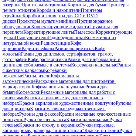
лазерные
Принтеры матричные
Корзины для бумаг
Принтеры
печати этикеток
Короба и накопители
Принтеры
струйные
Коробки и конверты для CD и DVD
дисков
Проекторы мультимедийные
Противокражное
оборудование
Корректирующие жидкости
Пружины для
переплета
Корректирующие ленты
Пылесосы
Корректирующие
ручки
Пылеуловители
Радиобудильники
Косметички из
натуральной кожи
Радиостанции
Кофе
зерновой
Радиотелефоны
Развивающие игры
Кофе
молотый
Рамки для дипломов, сертификатов, грамот,
фотографий
Кофе растворимый
Рамки для информации и
ценников собираемые в системы
Кофеварки капельные
Ранцы
с жестким каркасом
Кофеварки
рожковые
Распылители
Кофемашины
автоматические
Расходные материалы для пистолетов-
маркираторов
Кофемашины капсульные
Резаки для
бумаги
Кофемолки
Рекламные материалы для работы с
клиентами
Краски акриловые художественные в
наборах
Краски акриловые художественные поштучно
Рулоны
для принтера
Краски масляные художественные в
наборах
Рулоны для факсов
Краски масляные художественные
поштучно
Ручки бизнес-класса
Краски пальчиковые
Ручки
гелевые
Краски по стеклу и керамике
Ручки перьевые,
капиллярные, роллеры, "пиши-стирай"
Краски по ткани
Ручки
подарочные
Ручки шариковые автоматические
Крем