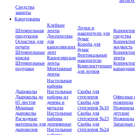
антисе
Средства
защиты
Канцтовары
Клейкие
Лотки и
Штемпельная
ленты
Корректи
накопители для
продукция
Диспенсеры
средства
бумаг
Оснастки для
для
Корректи
Короба для
печати
канцелярских
жидкость
бумаг
Штемпельные
лент
Корректи
Вертикальные
краски
Канцелярские
лента
накопители
Штемпельные
ленты
Корректи
Комплектующие
подушки
Монтажные
карандаш
для лотков
ленты
Настольные
наборы
Дыроколы
Настольные
Скобы для
Дыроколы до
наборы из
степлеров
Офисные 
65 листов
дерева и
Скобы для
ножницы
Мощные
металла
степлеров №10
Ножницы
дыроколы
Настольные
Скобы для
детские
Расходные
наборы
степлеров №23
Ножницы
материалы для
деревянные
Скобы для
Запасные 
дыроколов
Настольные
степлеров №24
наборы