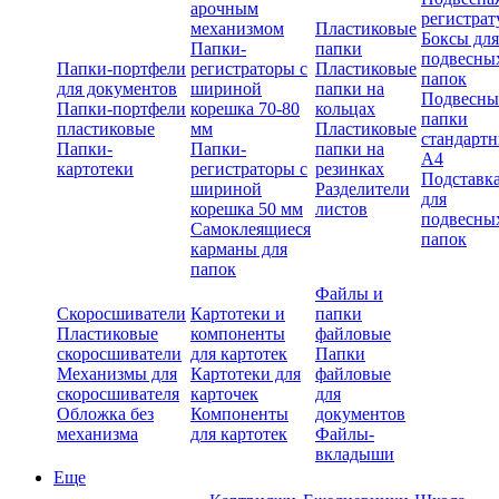
арочным
регистрат
механизмом
Пластиковые
Боксы для
Папки-
папки
подвесны
Папки-портфели
регистраторы с
Пластиковые
папок
для документов
шириной
папки на
Подвесны
Папки-портфели
корешка 70-80
кольцах
папки
пластиковые
мм
Пластиковые
стандарт
Папки-
Папки-
папки на
А4
картотеки
регистраторы с
резинках
Подставк
шириной
Разделители
для
корешка 50 мм
листов
подвесны
Самоклеящиеся
папок
карманы для
папок
Файлы и
Скоросшиватели
Картотеки и
папки
Пластиковые
компоненты
файловые
скоросшиватели
для картотек
Папки
Механизмы для
Картотеки для
файловые
скоросшивателя
карточек
для
Обложка без
Компоненты
документов
механизма
для картотек
Файлы-
вкладыши
Еще