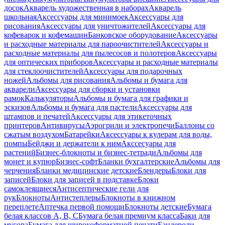
досок
Акварель художественная в наборах
Акварель
школьная
Аксессуары для минимоек
Аксессуары для
рисования
Аксессуары для уничтожителей
Аксессуары для
кофеварок и кофемашин
Банковское оборудование
Аксессуары
и расходные материалы для пароочистителей
Аксессуары и
расходные материалы для пылесосов и полотеров
Аксессуары
для оптических приборов
Аксессуары и расходные материалы
для стеклоочистителей
Аксессуары для подарочных
ножей
Альбомы для рисования
Альбомы и бумага для
акварели
Аксессуары для сборки и установки
рамок
Калькуляторы
Альбомы и бумага для графики и
эскизов
Альбомы и бумага для пастели
Аксессуары для
штампов и печатей
Аксессуары для этикеточных
принтеров
Антивирусы
Аэрогрили и электропечи
Баллоны со
сжатым воздухом
Батарейки
Аксессуары к кулерам для воды,
помпы
Бейджи и держатели к ним
Акссесуары для
растений
Бизнес-блокноты и бизнес-тетради
Альбомы для
монет и купюр
Бизнес-софт
Бланки бухгалтерские
Альбомы для
черчения
Бланки медицинские детские
Блендеры
Блоки для
записей
Блоки для записей в подставке
Блоки
самоклеящиеся
Антисептические гели для
рук
Блокноты
Антистеплеры
Блокноты в книжном
переплете
Аптечка первой помощи
Блокноты детские
Бумага
белая классов А, В, С
Бумага белая премиум класса
Баки для
мусора
Бумага для широкоформатной печати
Бандероли,