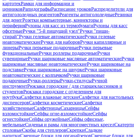
картотек
Рамки для информации и
ценников
Рапидографы
Расписание уроков
Распределители для
антигололедных реагентов
Реагенты антигололедные
Резинки
для денег
Розетки компьютерные, коннекторы и
периферия
Рулоны для касс из термобумаги
Рулоны для касс
офсетные
Ручки "5-й пишущий узел"
Ручки "пиши-
стирай"
Ручки гелевые автоматические
Ручки гелевые
неавтоматические
Ручки для наборов
Ручки капиллярные и
линеры
Ручки перьевые подарочные
Ручки перьевые
функциональные
Ручки роллеры подарочные
Ручки
сувенирные
Ручки шариковые масляные автоматические
Ручки
шариковые масляные неавтоматические
Ручки шариковые на
подставке
Ручки шариковые на шнурке
Ручки шариковые
неавтоматические с колпачком
Ручки шариковые
подарочные
Ручки-роллеры
Ручки-стилусы
Ручной
инструмент
Рюкзаки городские / для старшеклассников и
студентов
Рюкзаки городские с отделением для
ноутбука
Салфетки влажные детские
Салфетки для настольных
диспенсеров
Салфетки косметические
Салфетки
хозяйственные
Салфетницы
Сахарницы
Сейфы
взломостойкие
Сейфы огне-взломостойкие
Сейфы
огнестойкие
Сейфы оружейные
Сейфы офисные,
мебельные
Сиденья и рамы для многоместных кресел
Скатерти
столовые
Скобы для степлеров
Скрепки
Сладкие
напитки
Сменные блоки для органайзеров
Сменные блоки для