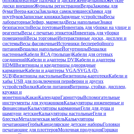
обложкой
Ватные палочки и диски
Еженедельники
Жесткие
диски внешние
Журналы регистрации
Ведра
Зажимы для
бумаг
Веера-кассы
Закладки самоклеящиеся
Замки для
ноутбуков
Записные книжки
Зарядные устройства
Весы
лабораторные
Зефир, мармелад
Весы напольные
Знаки
безопасности
Весы почтовые
Инвентарь для уборки на улице и
реагенты
Весы с печатью этикеток
Инвентарь для уборки
помещений
Весы торговые
Интерактивные доски, дисплеи и
системы
Весы фасовочные
Источники бесперебойного
питания
Вешалки напольные
Йогуртницы
Вешалки
настенные
Кабели RCA (тюльпан)
Кабели для сетевых
соединений
Кабели и адаптеры DVI
Кабели и адаптеры
HDMI
Визитницы и кредитницы однорядные
карманные
Кабели и адаптеры VGA/SVGA (D-
SUB)
Визитницы настольные
Визитницы-картотеки
Кабели и
хабы USB для подключения периферии и других
устройств
Вилки
Кабели питания
Витрины, стойки, дисплеи,
кружки и
монетницы
Какао
Календари
Гарнитуры
Вспомогательные
инструменты для художников
Калькуляторы инженерные и
финансовые
Калькуляторы карманные
Гели для душа и
шампуни детские
Калькуляторы настольные
Гели и
блестки
Металлическая мебель
Калькуляторы
печатающие
Гербы
Канцелярские детские наборы
Головки
печатающие для плоттеров
Молочная продукция
Горшки