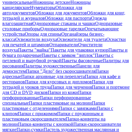
универсальные
Ножницы детские
Ножницы
канцелярские
Нумераторы
Обложки для
автодокументов
Обложки для документов
Обложки для книг,
тетрадей и журналов
Обложки для паспорта
Одежда
влагозащитная
Одноразовые стаканы и чашки
Одноразовые
столовые приборы
Одноразовые тарелки
Опечатывающие
устройства
Опоры для спины
Органайзеры бизнес-
класса
Освежители воздуха
Освежители для туалета
Оснастки
для печатей и штампов
Отпариватели
Очистители
воздуха
Пакеты "майка"
Пакеты для упаковки купюр
Пакеты и
бумага подарочные
Пакеты с замком "зиплок"
Пакеты с
петлевой и вырубной ручкой
Пакеты фасовочные
Палитры для
рисования
Палитры художественные
Панели для
демосистем
Папки "Дело" без скоросшивателя
Папки
адресные
Папки архивные для переплета
Папки для кафе и
ресторанов
Папки для курсовых и дипломов
Папки для
тетрадей и уроков труда
Папки для черчения
Папки и портмоне
для CD и DVD дисков
Папки из кожи
Папки
перфорированные
Папки перфорированные
специальные
Папки пластиковые на молнии
Папки
пластиковые с отделениями
Папки с завязками
Папки с
клипом
Папки с прижимом
Папки с пружинным и
пластиковым скоросшивателем
Папки-конверты на
молнии
Папки-конверты с кнопкой
Папки-скоросшиватели
мягкие
Папки-сумки
Пастель художественная маслянная и