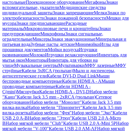
настольные
Проекционное оборудование
Мегафоны
Знаки
вспомогательные, указатели
Медицинские средства
индивидуальной защиты
Знаки запрещающие
Мелки
Знаки по
электробезопасности
Знаки пожарной безопасности
Мешки для
мусора
Знаки предписывающие
Расходные
материалы
Микроволновые печи и кронштейны
Знаки
предупреждающие
Микрофоны
Знаки сигнальные,
оградительные
Миксеры
Знаки эвакуационные
Минеральная и
питьевая вода
Зубные пасты детские
Минимойки
Иглы для
прошивки документов
Мойки воздуха
Игрушки
развивающие
Молоко
Игрушки релаксирующие
Инвентарь для
мытья окон
Мониторы
Инвентарь для уборки на
улице
Музыкальные центры
Мультиварки
МФУ лазерные
МФУ
струйные
Кабели 3xRCA (тюльпан)
Мыло и диспенсеры,
антисептические гели
Кабели DVI-D Dual Link
Мыши
беспроводные компьютерные
Кабели HDMI A - A
Мыши
проводные компьютерные
Кабели HDMI A -
C(mini)
Мясорубки
Кабели HDMI-A - DVI-D
Набор мебели
"Канц"
Кабели Jack 3.5 mm - 2xRCA (тюльпан)
Сетевое
оборудование
Набор мебели "Монолит"
Кабели Jack 3.5 mm
вилка-вилка
Набор мебели "Приоритет"
Кабели Jack 3.5 mm
вилка-розетка
Набор мебели "Фея"
Набор мебели "Эко"
Кабели
USB 2.0 A-B
Набор мебели "Этюд"
Кабели USB 2.0 A-Micro
B
Набор мягкой мебели "Club"
Кабели USB 2.0 A-Mini 5P
Набор
мягкой мебели "V-100"
Кабели USB 2.0 AM-AF
Набор мягкой