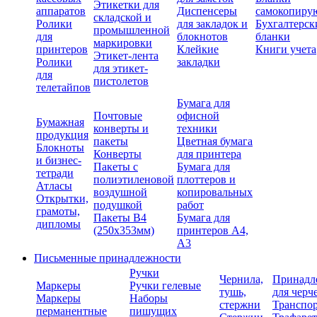
Этикетки для
аппаратов
Диспенсеры
самокопиру
складской и
Ролики
для закладок и
Бухгалтерск
промышленной
для
блокнотов
бланки
маркировки
принтеров
Клейкие
Книги учета
Этикет-лента
Ролики
закладки
для этикет-
для
пистолетов
телетайпов
Бумага для
Почтовые
офисной
Бумажная
конверты и
техники
продукция
пакеты
Цветная бумага
Блокноты
Конверты
для принтера
и бизнес-
Пакеты с
Бумага для
тетради
полиэтиленовой
плоттеров и
Атласы
воздушной
копировальных
Открытки,
подушкой
работ
грамоты,
Пакеты В4
Бумага для
дипломы
(250х353мм)
принтеров А4,
А3
Письменные принадлежности
Ручки
Чернила,
Принадл
Маркеры
Ручки гелевые
тушь,
для черч
Маркеры
Наборы
стержни
Транспо
перманентные
пишущих