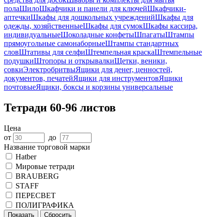
пола
Шило
Шкафчики и панели для ключей
Шкафчики-
аптечки
Шкафы для дошкольных учреждений
Шкафы для
одежды, хозяйственные
Шкафы для сумок
Шкафы кассира,
индивидуальные
Шоколадные конфеты
Шпагаты
Штампы
прямоугольные самонаборные
Штампы стандартных
слов
Штативы для селфи
Штемпельная краска
Штемпельные
подушки
Штопоры и открывалки
Щетки, веники,
совки
Электробритвы
Ящики для денег, ценностей,
документов, печатей
Ящики для инструментов
Ящики
почтовые
Ящики, боксы и корзины универсальные
Тетради 60-96 листов
Цена
от
до
Название торговой марки
Hatber
Мировые тетради
BRAUBERG
STAFF
ПЕРЕСВЕТ
ПОЛИГРАФИКА
Показать
Сбросить