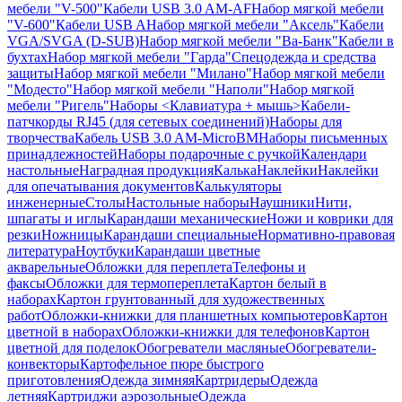
мебели "V-500"
Кабели USB 3.0 AM-AF
Набор мягкой мебели
"V-600"
Кабели USB A
Набор мягкой мебели "Аксель"
Кабели
VGA/SVGA (D-SUB)
Набор мягкой мебели "Ва-Банк"
Кабели в
бухтах
Набор мягкой мебели "Гарда"
Спецодежда и средства
защиты
Набор мягкой мебели "Милано"
Набор мягкой мебели
"Модесто"
Набор мягкой мебели "Наполи"
Набор мягкой
мебели "Ригель"
Наборы <Клавиатура + мышь>
Кабели-
патчкорды RJ45 (для сетевых соединений)
Наборы для
творчества
Кабель USB 3.0 AM-MicroBM
Наборы письменных
принадлежностей
Наборы подарочные с ручкой
Календари
настольные
Наградная продукция
Калька
Наклейки
Наклейки
для опечатывания документов
Калькуляторы
инженерные
Столы
Настольные наборы
Наушники
Нити,
шпагаты и иглы
Карандаши механические
Ножи и коврики для
резки
Ножницы
Карандаши специальные
Нормативно-правовая
литература
Ноутбуки
Карандаши цветные
акварельные
Обложки для переплета
Телефоны и
факсы
Обложки для термопереплета
Картон белый в
наборах
Картон грунтованный для художественных
работ
Обложки-книжки для планшетных компьютеров
Картон
цветной в наборах
Обложки-книжки для телефонов
Картон
цветной для поделок
Обогреватели масляные
Обогреватели-
конвекторы
Картофельное пюре быстрого
приготовления
Одежда зимняя
Картридеры
Одежда
летняя
Картриджи аэрозольные
Одежда