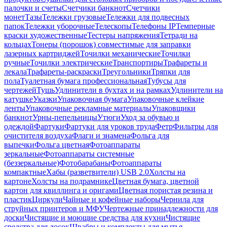
палочки и счеты
Счетчики банкнот
Счетчики
монет
Тазы
Тележки грузовые
Тележки для подвесных
папок
Тележки уборочные
Телескопы
Телефоны IP
Темперные
краски художественные
Тестеры напряжения
Тетради на
кольцах
Тонеры (порошок) совместимые для заправки
лазерных картриджей
Точилки механические
Точилки
ручные
Точилки электрические
Транспортиры
Трафареты и
лекала
Трафареты-раскраски
Треугольники
Тряпки для
пола
Туалетная бумага профессиональная
Тубусы для
чертежей
Тушь
Удлинители в бухтах и на рамках
Удлинители на
катушке
Указки
Упаковочная бумага
Упаковочные клейкие
ленты
Упаковочные рекламные материалы
Упаковщики
банкнот
Урны-пепельницы
Утюги
Уход за обувью и
одеждой
Фартуки
Фартуки для уроков труда
Фетр
Фильтры для
очистителя воздуха
Флаги и знамена
Фольга для
выпечки
Фольга цветная
Фотоаппараты
зеркальные
Фотоаппараты системные
(беззеркальные)
Фотобарабаны
Фотоаппараты
компактные
Хабы (разветвители) USB 2.0
Холсты на
картоне
Холсты на подрамнике
Цветная бумага, цветной
картон для квиллинга и оригами
Цветная пористая резина и
пластик
Циркули
Чайные и кофейные наборы
Чернила для
струйных принтеров и МФУ
Чертежные принадлежности для
доски
Чистящие и моющие средства для кухни
Чистящие
средства для досок
Швабры и комплекты для мытья