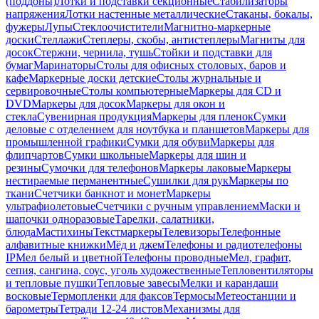
(поддоны)
Лотки и подставки секционные
Стабилизаторы
напряжения
Лотки настенные металлические
Стаканы, бокалы,
фужеры
Лупы
Стеклоочистители
Магнитно-маркерные
доски
Стеллажи
Степлеры, скобы, антистеплеры
Магниты для
досок
Стержни, чернила, тушь
Стойки и подставки для
бумаг
Маринаторы
Столы для офисных столовых, баров и
кафе
Маркерные доски детские
Столы журнальные и
сервировочные
Столы компьютерные
Маркеры для CD и
DVD
Маркеры для досок
Маркеры для окон и
стекла
Сувенирная продукция
Маркеры для пленок
Сумки
деловые с отделением для ноутбука и планшетов
Маркеры для
промышленной графики
Сумки для обуви
Маркеры для
флипчартов
Сумки школьные
Маркеры для шин и
резины
Сумочки для телефонов
Маркеры лаковые
Маркеры
нестираемые перманентные
Сушилки для рук
Маркеры по
ткани
Счетчики банкнот и монет
Маркеры
ультрафиолетовые
Счетчики с ручным управлением
Маски и
шапочки одноразовые
Тарелки, салатники,
блюда
Мастихины
Текстмаркеры
Телевизоры
Телефонные
алфавитные книжки
Мёд и джем
Телефоны и радиотелефоны
IP
Мел белый и цветной
Телефоны проводные
Мел, графит,
сепия, сангина, соус, уголь художественные
Тепловентиляторы
и тепловые пушки
Тепловые завесы
Мелки и карандаши
восковые
Термопленки для факсов
Термосы
Метеостанции и
барометры
Тетради 12-24 листов
Механизмы для