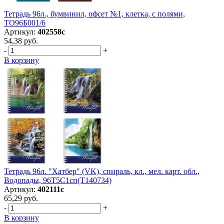
Тетрадь 96л., бумвинил, офсет №1, клетка, с полями,
ТО96Б001/6
Артикул:
402558с
54,38 руб.
-
+
В корзину
Тетрадь 96л. "Хатбер" (VK), спираль, кл., мел. карт. обл.,
Водопады, 96Т5C1сп(T140734)
Артикул:
402111с
65,29 руб.
-
+
В корзину