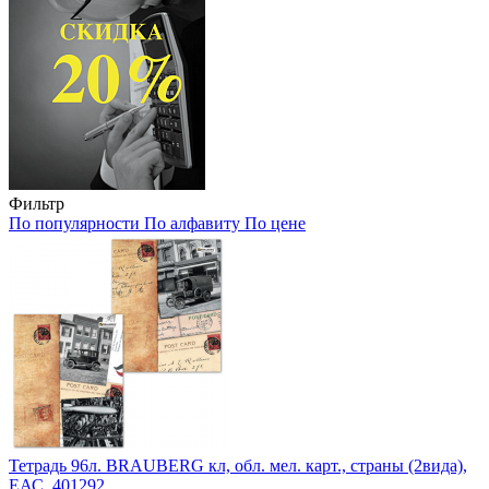
Фильтр
По популярности
По алфавиту
По цене
Тетрадь 96л. BRAUBERG кл, обл. мел. карт., страны (2вида),
ЕАС, 401292