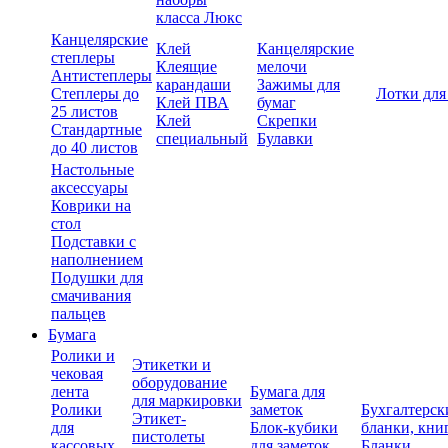
класса Люкс
Канцелярские
Клей
Канцелярские
степлеры
Клеящие
мелочи
Антистеплеры
карандаши
Зажимы для
Степлеры до
Лотки для
Клей ПВА
бумаг
25 листов
Клей
Скрепки
Стандартные
специальный
Булавки
до 40 листов
Настольные
аксессуары
Коврики на
стол
Подставки с
наполнением
Подушки для
смачивания
пальцев
Бумага
Ролики и
Этикетки и
чековая
оборудование
лента
Бумага для
для маркировки
Ролики
заметок
Бухгалтерск
Этикет-
для
Блок-кубики
бланки, кни
пистолеты
кассовых
для заметок
Бланки