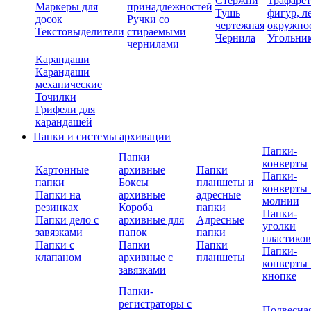
Стержни
Трафаре
Маркеры для
принадлежностей
Тушь
фигур, л
досок
Ручки со
чертежная
окружно
Текстовыделители
стираемыми
Чернила
Угольни
чернилами
Карандаши
Карандаши
механические
Точилки
Грифели для
карандашей
Папки и системы архивации
Папки-
Папки
конверты
Картонные
архивные
Папки
Папки-
папки
Боксы
планшеты и
конверты 
Папки на
архивные
адресные
молнии
резинках
Короба
папки
Папки-
Папки дело с
архивные для
Адресные
уголки
завязками
папок
папки
пластико
Папки с
Папки
Папки
Папки-
клапаном
архивные с
планшеты
конверты 
завязками
кнопке
Папки-
регистраторы с
Подвесна