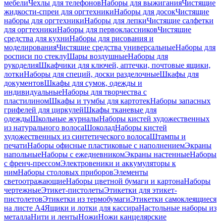
мебели
Чехлы для телефонов
Наборы для выжигания
Чистящие
жидкости-спреи для оргтехники
Наборы для досок
Чистящие
наборы для оргтехники
Наборы для лепки
Чистящие салфетки
для оргтехники
Наборы для первоклассников
Чистящие
средства для кухни
Наборы для рисования и
моделирования
Чистящие средства универсальные
Наборы для
росписи по стеклу
Шары воздушные
Наборы для
рукоделия
Шкафчики для ключей, аптечки, почтовые ящики,
лотки
Наборы для специй, доски разделочные
Шкафы для
документов
Шкафы для сумок, одежды и
индивидуальные
Наборы для творчества с
пластилином
Шкафы и тумбы для картотек
Наборы запасных
грифелей для циркулей
Шкафы тканевые для
одежды
Школьные журналы
Наборы кистей художественных
из натурального волоса
Шоколад
Наборы кистей
художественных из синтетического волоса
Штампы и
печати
Наборы офисные пластиковые с наполнением
Экраны
напольные
Наборы с ежедневником
Экраны настенные
Наборы
с френч-прессом
Электровеники и аккумуляторы к
ним
Наборы столовых приборов
Элементы
светоотражающие
Наборы цветной бумаги и картона
Наборы
чертежные
Этикет-пистолеты
Этикетки для этикет-
пистолетов
Этикетки из термобумаги
Этикетки самоклеящиеся
на листе А4
Ящики и лотки для кассира
Настольные наборы из
металла
Нити и ленты
Ножи
Ножи канцелярские