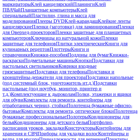
маркираторы
Клей канцелярский
Планинги
Клей
ПВА
Чай
Планшетные компьютеры
Клей
специальный
Пластилин, глина и масса для
моделирования
Плееры DVD
Клей-карандаш
Клейкие ленты
канцелярские
Пленки (заготовки) для ламинирования
Пленки
для Оверхед-проекторов
Пленки защитные для планшетных
компьютеров
Ключницы из натуральной кожи
Пленки
защитные для телефонов
Плитки электрические
Книги для
кулинарных рецептов
Плоттеры
Книги и
справочники
Книжки-пособия
Поддоны для бумаг
Книжки-
раскраски
Подметальные машины
Кнопки
Подставки для
настольных светильников
Коврики входные
грязезащитные
Подставки для телефона
Подставки и
кронштейны-держатели для проектора
Подставки напольные
(под системный блок, уничтожитель ит.д.)
Подставки
настольные (под ноутбук, монитор, принтер и
т.д.)
Комплектующие к дыроколам
Полки, этажерки и ящики
для обуви
Комплекты для ремонта, контейнеры для
отработанных чернил, стойки
Полотенца бумажные офисно-
бытовые
Комплекты для ремонта, оптические блоки
Полотенца
бумажные профессиональные
Полотеры
Кондиционеры для
белья
Кондиционеры для детского белья
Портфолио,
расписания уроков, закладки
Конструкторы
Контейнеры для
хранения и СВЧ
Приборы для укладки волос
Контейнеры и
ведра для мусора
Принадлежности для черчения
Принтеры