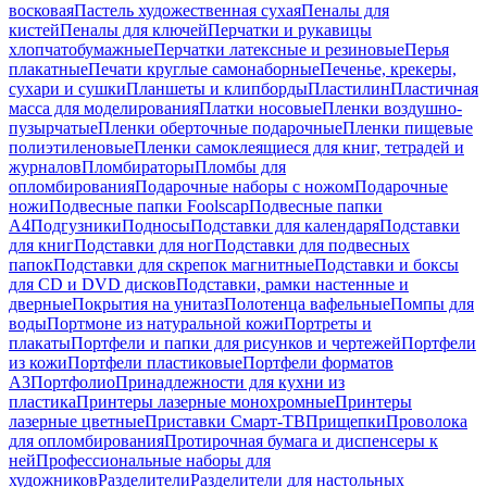
восковая
Пастель художественная сухая
Пеналы для
кистей
Пеналы для ключей
Перчатки и рукавицы
хлопчатобумажные
Перчатки латексные и резиновые
Перья
плакатные
Печати круглые самонаборные
Печенье, крекеры,
сухари и сушки
Планшеты и клипборды
Пластилин
Пластичная
масса для моделирования
Платки носовые
Пленки воздушно-
пузырчатые
Пленки оберточные подарочные
Пленки пищевые
полиэтиленовые
Пленки самоклеящиеся для книг, тетрадей и
журналов
Пломбираторы
Пломбы для
опломбирования
Подарочные наборы с ножом
Подарочные
ножи
Подвесные папки Foolscap
Подвесные папки
А4
Подгузники
Подносы
Подставки для календаря
Подставки
для книг
Подставки для ног
Подставки для подвесных
папок
Подставки для скрепок магнитные
Подставки и боксы
для CD и DVD дисков
Подставки, рамки настенные и
дверные
Покрытия на унитаз
Полотенца вафельные
Помпы для
воды
Портмоне из натуральной кожи
Портреты и
плакаты
Портфели и папки для рисунков и чертежей
Портфели
из кожи
Портфели пластиковые
Портфели форматов
А3
Портфолио
Принадлежности для кухни из
пластика
Принтеры лазерные монохромные
Принтеры
лазерные цветные
Приставки Смарт-ТВ
Прищепки
Проволока
для опломбирования
Протирочная бумага и диспенсеры к
ней
Профессиональные наборы для
художников
Разделители
Разделители для настольных