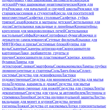
детский
Ручки шариковые неавтоматические
Крем для
рук
Рюкзаки для начальной и средней школы
Рюкзаки для
старшеклассников и студентов
Кресла для посетителей
многоместные
Салфетки столовые
Салфетки, губки,
тряпки
Сахар
Кровати и матрацы детские
Светильники для
досок
Светильники накладные и линейные
Кронштейны-
крепления для микроволновых печей
Светильники
настольные
Сейфы
Кружки
Сертификат-бумага
Крючки и
держатели самоклеящиеся
Сетевые фильтры
Крышки для
МФУ
Кубки и призы
Системные блоки
Кулеры для
воды
Сканеры
Сканеры штрихкодов
Скоросшиватели
картонные
Лаки, разбавители, грунты и
прочие
Скоросшиватели пластиковые
Скрепки, кнопки,
булавки
Лампы для
детекторов
Сливки
Смартфоны
Соковыжималки
Лампы-трубки
люминесцентные и стартеры
Соль
Ланч-боксы
Сплит-
системы
Средства для дезинфекции
Ластики
художественные
Средства для минимоек
Средства для мытья
пола
Леденцы, карамель и драже
Средства для мытья
стекол
Лезвия сменные для ножей
Средства для стирки
Ленты
декоративные
Средства для ухода за автомобилем
Лестницы и
стремянки
Линейки
Средства индивидуальной защиты
Листы-
вкладыши для монет и купюр
Средства личной
гигиены
Ложки
Средства от насекомых
Лотки горизонтальные