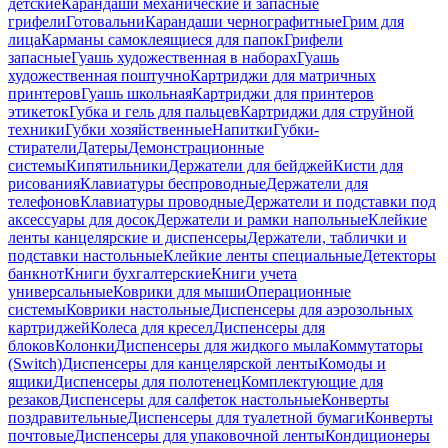
детские
Карандаши механические и запасные
грифели
Готовальни
Карандаши чернографитные
Грим для
лица
Карманы самоклеящиеся для папок
Грифели
запасные
Гуашь художественная в наборах
Гуашь
художественная поштучно
Картриджи для матричных
принтеров
Гуашь школьная
Картриджи для принтеров
этикеток
Губка и гель для пальцев
Картриджи для струйной
техники
Губки хозяйственные
Напитки
Губки-
стиратели
Датеры
Демонстрационные
системы
Кипятильники
Держатели для бейджей
Кисти для
рисования
Клавиатуры беспроводные
Держатели для
телефонов
Клавиатуры проводные
Держатели и подставки под
аксессуары для досок
Держатели и рамки напольные
Клейкие
ленты канцелярские и диспенсеры
Держатели, таблички и
подставки настольные
Клейкие ленты специальные
Детекторы
банкнот
Книги бухгалтерские
Книги учета
универсальные
Коврики для мыши
Операционные
системы
Коврики настольные
Диспенсеры для аэрозольных
картриджей
Колеса для кресел
Диспенсеры для
блоков
Колонки
Диспенсеры для жидкого мыла
Коммутаторы
(Switch)
Диспенсеры для канцелярской ленты
Комоды и
ящики
Диспенсеры для полотенец
Комплектующие для
резаков
Диспенсеры для салфеток настольные
Конверты
поздравительные
Диспенсеры для туалетной бумаги
Конверты
почтовые
Диспенсеры для упаковочной ленты
Кондиционеры