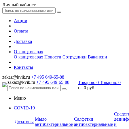
Личный кабинет
Акции
Оплата
Доставка
О канцтоварах
О канцтоварах
Новости
Сотрудники
Вакансии
Контакты
zakaz@kvik.ru
+7 495 649-65-88
zakaz@kvik.ru
+7 495 649-65-88
Товаров:
0
Товаров:
0
на
0 руб.
Меню
COVID-19
Средст
Мыло
Салфетки
дезинф
Дозаторы
антибактериальное
антибактериальные
и