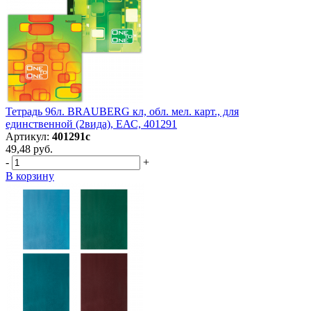
Тетрадь 96л. BRAUBERG кл, обл. мел. карт., для
единственной (2вида), ЕАС, 401291
Артикул:
401291с
49,48 руб.
-
+
В корзину