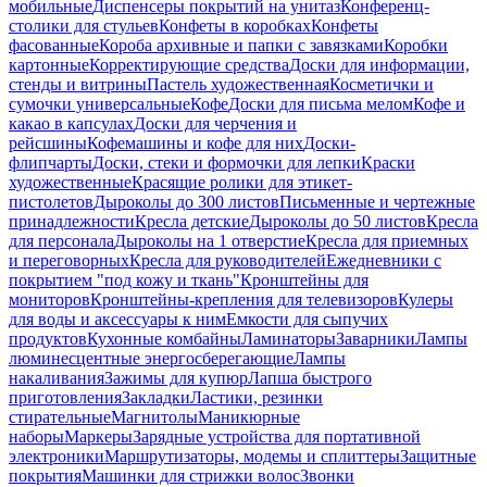
мобильные
Диспенсеры покрытий на унитаз
Конференц-
столики для стульев
Конфеты в коробках
Конфеты
фасованные
Короба архивные и папки с завязками
Коробки
картонные
Корректирующие средства
Доски для информации,
стенды и витрины
Пастель художественная
Косметички и
сумочки универсальные
Кофе
Доски для письма мелом
Кофе и
какао в капсулах
Доски для черчения и
рейсшины
Кофемашины и кофе для них
Доски-
флипчарты
Доски, стеки и формочки для лепки
Краски
художественные
Красящие ролики для этикет-
пистолетов
Дыроколы до 300 листов
Письменные и чертежные
принадлежности
Кресла детские
Дыроколы до 50 листов
Кресла
для персонала
Дыроколы на 1 отверстие
Кресла для приемных
и переговорных
Кресла для руководителей
Ежедневники с
покрытием "под кожу и ткань"
Кронштейны для
мониторов
Кронштейны-крепления для телевизоров
Кулеры
для воды и аксессуары к ним
Емкости для сыпучих
продуктов
Кухонные комбайны
Ламинаторы
Заварники
Лампы
люминесцентные энергосберегающие
Лампы
накаливания
Зажимы для купюр
Лапша быстрого
приготовления
Закладки
Ластики, резинки
стирательные
Магнитолы
Маникюрные
наборы
Маркеры
Зарядные устройства для портативной
электроники
Маршрутизаторы, модемы и сплиттеры
Защитные
покрытия
Машинки для стрижки волос
Звонки