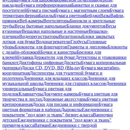
накладки
Бумага перфорированная
Банкетки и скамьи для
посетителей
Бумага писчая
Бумага с магнитным слоем
Бумага
термотрансферная
Бахилы
Бумага цветная
Бейджи
Вазы
Вафли,
пряники
Веб-камеры
Вентиляторы
Бинокли и зрительные
трубы
Весы бытовые напольные
Бланки документов
Весы
кухонные
Вешалки напольные и настенные
Вешалки-
плечики
Видеорегистраторы
Визитницы
Блоки закрытых
лотков для бумаг
Водонагреватели
Глобусы
Головные
уборы
Блокноты для флипчартов
Грамоты и дипломы
Блокноты
с дизайн-обложкой
Бочки и канистры
Брелоки для
ключей
Булавки
Держатели для бумаг
Детекторы и упаковщики
банкнот
Диктофоны цифровые
Дискеты
Бумага копировальная
(копирка)
Диски CD, DVD, BD (Blu-ray)
Бумага масштабно-
координатная
Диспенсеры для туалетной бумаги и
полотенец
Дневники для младших классов
Дневники для
музыкальной школы
Дневники для старших классов
Дневники
универсальные
Бумага цветная для
поделок
Клавиатуры
Документ-камеры
Бумага цветная для
творчества в листах
Дорожные аксессуары
Бумага цветная
крепированная
Доски для письма и информации
Бумага
цветная форматная в наборах
Дыроколы
Ежедневники с
покрытием "под кожу и ткань" бизнес-класса
Ванночки
детские
Ежедневники с покрытием "под кожу и ткань"
премиум-класса
Ватман
Ежедневники с твердой