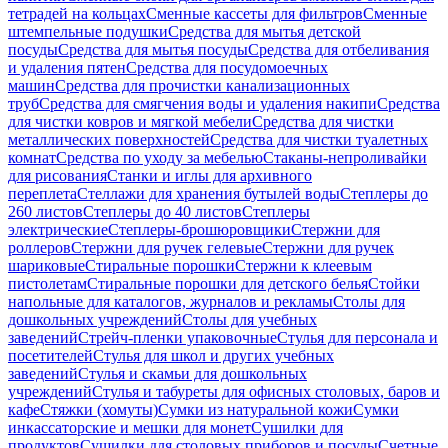
тетрадей на кольцах
Сменные кассеты для фильтров
Сменные
штемпельные подушки
Средства для мытья детской
посуды
Средства для мытья посуды
Средства для отбеливания
и удаления пятен
Средства для посудомоечных
машин
Средства для прочистки канализационных
труб
Средства для смягчения воды и удаления накипи
Средства
для чистки ковров и мягкой мебели
Средства для чистки
металлических поверхностей
Средства для чистки туалетных
комнат
Средства по уходу за мебелью
Стаканы-непроливайки
для рисования
Станки и иглы для архивного
переплета
Стеллажи для хранения бутылей воды
Степлеры до
260 листов
Степлеры до 40 листов
Степлеры
электрические
Степлеры-брошюровщики
Стержни для
роллеров
Стержни для ручек гелевые
Стержни для ручек
шариковые
Стиральные порошки
Стержни к клеевым
пистолетам
Стиральные порошки для детского белья
Стойки
напольные для каталогов, журналов и рекламы
Столы для
дошкольных учреждений
Столы для учебных
заведений
Стрейч-пленки упаковочные
Стулья для персонала и
посетителей
Стулья для школ и других учебных
заведений
Стулья и скамьи для дошкольных
учреждений
Стулья и табуреты для офисных столовых, баров и
кафе
Стяжки (хомуты)
Сумки из натуральной кожи
Сумки
инкассаторские и мешки для монет
Сушилки для
продуктов
Сушилки для столовых приборов и посуды
Счетные