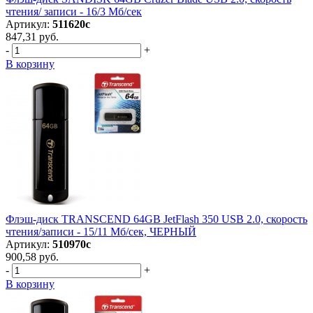
чтения/ записи - 16/3 Мб/сек
Артикул:
511620с
847,31 руб.
-
+
В корзину
Флэш-диск TRANSCEND 64GB JetFlash 350 USB 2.0, скорость
чтения/записи - 15/11 Мб/сек, ЧЕРНЫЙ
Артикул:
510970с
900,58 руб.
-
+
В корзину