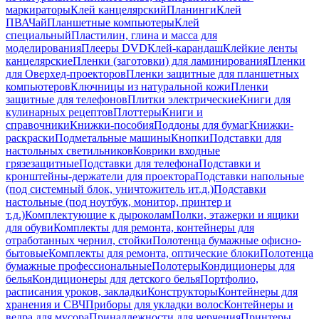
маркираторы
Клей канцелярский
Планинги
Клей
ПВА
Чай
Планшетные компьютеры
Клей
специальный
Пластилин, глина и масса для
моделирования
Плееры DVD
Клей-карандаш
Клейкие ленты
канцелярские
Пленки (заготовки) для ламинирования
Пленки
для Оверхед-проекторов
Пленки защитные для планшетных
компьютеров
Ключницы из натуральной кожи
Пленки
защитные для телефонов
Плитки электрические
Книги для
кулинарных рецептов
Плоттеры
Книги и
справочники
Книжки-пособия
Поддоны для бумаг
Книжки-
раскраски
Подметальные машины
Кнопки
Подставки для
настольных светильников
Коврики входные
грязезащитные
Подставки для телефона
Подставки и
кронштейны-держатели для проектора
Подставки напольные
(под системный блок, уничтожитель ит.д.)
Подставки
настольные (под ноутбук, монитор, принтер и
т.д.)
Комплектующие к дыроколам
Полки, этажерки и ящики
для обуви
Комплекты для ремонта, контейнеры для
отработанных чернил, стойки
Полотенца бумажные офисно-
бытовые
Комплекты для ремонта, оптические блоки
Полотенца
бумажные профессиональные
Полотеры
Кондиционеры для
белья
Кондиционеры для детского белья
Портфолио,
расписания уроков, закладки
Конструкторы
Контейнеры для
хранения и СВЧ
Приборы для укладки волос
Контейнеры и
ведра для мусора
Принадлежности для черчения
Принтеры