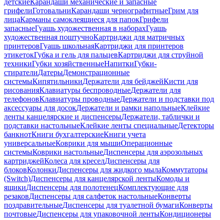
детские
Карандаши механические и запасные
грифели
Готовальни
Карандаши чернографитные
Грим для
лица
Карманы самоклеящиеся для папок
Грифели
запасные
Гуашь художественная в наборах
Гуашь
художественная поштучно
Картриджи для матричных
принтеров
Гуашь школьная
Картриджи для принтеров
этикеток
Губка и гель для пальцев
Картриджи для струйной
техники
Губки хозяйственные
Напитки
Губки-
стиратели
Датеры
Демонстрационные
системы
Кипятильники
Держатели для бейджей
Кисти для
рисования
Клавиатуры беспроводные
Держатели для
телефонов
Клавиатуры проводные
Держатели и подставки под
аксессуары для досок
Держатели и рамки напольные
Клейкие
ленты канцелярские и диспенсеры
Держатели, таблички и
подставки настольные
Клейкие ленты специальные
Детекторы
банкнот
Книги бухгалтерские
Книги учета
универсальные
Коврики для мыши
Операционные
системы
Коврики настольные
Диспенсеры для аэрозольных
картриджей
Колеса для кресел
Диспенсеры для
блоков
Колонки
Диспенсеры для жидкого мыла
Коммутаторы
(Switch)
Диспенсеры для канцелярской ленты
Комоды и
ящики
Диспенсеры для полотенец
Комплектующие для
резаков
Диспенсеры для салфеток настольные
Конверты
поздравительные
Диспенсеры для туалетной бумаги
Конверты
почтовые
Диспенсеры для упаковочной ленты
Кондиционеры