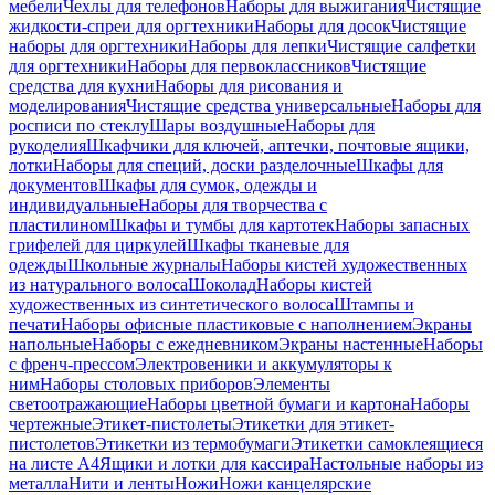
мебели
Чехлы для телефонов
Наборы для выжигания
Чистящие
жидкости-спреи для оргтехники
Наборы для досок
Чистящие
наборы для оргтехники
Наборы для лепки
Чистящие салфетки
для оргтехники
Наборы для первоклассников
Чистящие
средства для кухни
Наборы для рисования и
моделирования
Чистящие средства универсальные
Наборы для
росписи по стеклу
Шары воздушные
Наборы для
рукоделия
Шкафчики для ключей, аптечки, почтовые ящики,
лотки
Наборы для специй, доски разделочные
Шкафы для
документов
Шкафы для сумок, одежды и
индивидуальные
Наборы для творчества с
пластилином
Шкафы и тумбы для картотек
Наборы запасных
грифелей для циркулей
Шкафы тканевые для
одежды
Школьные журналы
Наборы кистей художественных
из натурального волоса
Шоколад
Наборы кистей
художественных из синтетического волоса
Штампы и
печати
Наборы офисные пластиковые с наполнением
Экраны
напольные
Наборы с ежедневником
Экраны настенные
Наборы
с френч-прессом
Электровеники и аккумуляторы к
ним
Наборы столовых приборов
Элементы
светоотражающие
Наборы цветной бумаги и картона
Наборы
чертежные
Этикет-пистолеты
Этикетки для этикет-
пистолетов
Этикетки из термобумаги
Этикетки самоклеящиеся
на листе А4
Ящики и лотки для кассира
Настольные наборы из
металла
Нити и ленты
Ножи
Ножи канцелярские