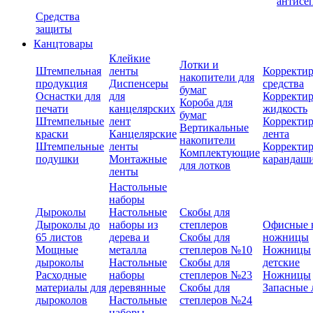
антисе
Средства
защиты
Канцтовары
Клейкие
Лотки и
Штемпельная
ленты
Корректи
накопители для
продукция
Диспенсеры
средства
бумаг
Оснастки для
для
Корректи
Короба для
печати
канцелярских
жидкость
бумаг
Штемпельные
лент
Корректи
Вертикальные
краски
Канцелярские
лента
накопители
Штемпельные
ленты
Корректи
Комплектующие
подушки
Монтажные
карандаш
для лотков
ленты
Настольные
наборы
Дыроколы
Настольные
Скобы для
Дыроколы до
наборы из
степлеров
Офисные 
65 листов
дерева и
Скобы для
ножницы
Мощные
металла
степлеров №10
Ножницы
дыроколы
Настольные
Скобы для
детские
Расходные
наборы
степлеров №23
Ножницы
материалы для
деревянные
Скобы для
Запасные 
дыроколов
Настольные
степлеров №24
наборы