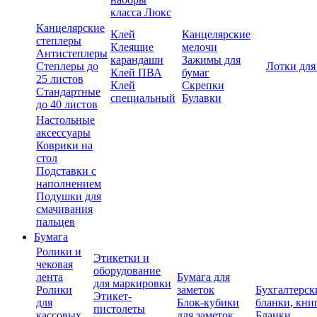
класса Люкс
Канцелярские
Клей
Канцелярские
степлеры
Клеящие
мелочи
Антистеплеры
карандаши
Зажимы для
Степлеры до
Лотки для
Клей ПВА
бумаг
25 листов
Клей
Скрепки
Стандартные
специальный
Булавки
до 40 листов
Настольные
аксессуары
Коврики на
стол
Подставки с
наполнением
Подушки для
смачивания
пальцев
Бумага
Ролики и
Этикетки и
чековая
оборудование
лента
Бумага для
для маркировки
Ролики
заметок
Бухгалтерск
Этикет-
для
Блок-кубики
бланки, кни
пистолеты
кассовых
для заметок
Бланки