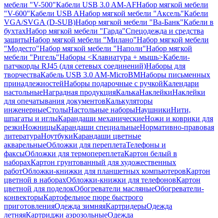
мебели "V-500"
Кабели USB 3.0 AM-AF
Набор мягкой мебели
"V-600"
Кабели USB A
Набор мягкой мебели "Аксель"
Кабели
VGA/SVGA (D-SUB)
Набор мягкой мебели "Ва-Банк"
Кабели в
бухтах
Набор мягкой мебели "Гарда"
Спецодежда и средства
защиты
Набор мягкой мебели "Милано"
Набор мягкой мебели
"Модесто"
Набор мягкой мебели "Наполи"
Набор мягкой
мебели "Ригель"
Наборы <Клавиатура + мышь>
Кабели-
патчкорды RJ45 (для сетевых соединений)
Наборы для
творчества
Кабель USB 3.0 AM-MicroBM
Наборы письменных
принадлежностей
Наборы подарочные с ручкой
Календари
настольные
Наградная продукция
Калька
Наклейки
Наклейки
для опечатывания документов
Калькуляторы
инженерные
Столы
Настольные наборы
Наушники
Нити,
шпагаты и иглы
Карандаши механические
Ножи и коврики для
резки
Ножницы
Карандаши специальные
Нормативно-правовая
литература
Ноутбуки
Карандаши цветные
акварельные
Обложки для переплета
Телефоны и
факсы
Обложки для термопереплета
Картон белый в
наборах
Картон грунтованный для художественных
работ
Обложки-книжки для планшетных компьютеров
Картон
цветной в наборах
Обложки-книжки для телефонов
Картон
цветной для поделок
Обогреватели масляные
Обогреватели-
конвекторы
Картофельное пюре быстрого
приготовления
Одежда зимняя
Картридеры
Одежда
летняя
Картриджи аэрозольные
Одежда