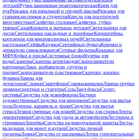
детский
Ручки шариковые неавтоматические
Крем для
рук
Рюкзаки для начальной и средней школы
Рюкзаки для
старшеклассников и студентов
Кресла для посетителей
многоместные
Салфетки столовые
Салфетки, губки,
тряпки
Сахар
Кровати и матрацы детские
Светильники для
досок
Светильники накладные и линейные
Кронштейны-
крепления для микроволновых печей
Светильники
настольные
Сейфы
Кружки
Сертификат-бумага
Крючки и
держатели самоклеящиеся
Сетевые фильтры
Крышки для
МФУ
Кубки и призы
Системные блоки
Кулеры для
воды
Сканеры
Сканеры штрихкодов
Скоросшиватели
картонные
Лаки, разбавители, грунты и
прочие
Скоросшиватели пластиковые
Скрепки, кнопки,
булавки
Лампы для
детекторов
Сливки
Смартфоны
Соковыжималки
Лампы-трубки
люминесцентные и стартеры
Соль
Ланч-боксы
Сплит-
системы
Средства для дезинфекции
Ластики
художественные
Средства для минимоек
Средства для мытья
пола
Леденцы, карамель и драже
Средства для мытья
стекол
Лезвия сменные для ножей
Средства для стирки
Ленты
декоративные
Средства для ухода за автомобилем
Лестницы и
стремянки
Линейки
Средства индивидуальной защиты
Листы-
вкладыши для монет и купюр
Средства личной
гигиены
Ложки
Средства от насекомых
Лотки горизонтальные