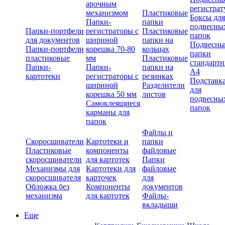
арочным
регистрат
механизмом
Пластиковые
Боксы для
Папки-
папки
подвесны
Папки-портфели
регистраторы с
Пластиковые
папок
для документов
шириной
папки на
Подвесны
Папки-портфели
корешка 70-80
кольцах
папки
пластиковые
мм
Пластиковые
стандарт
Папки-
Папки-
папки на
А4
картотеки
регистраторы с
резинках
Подставк
шириной
Разделители
для
корешка 50 мм
листов
подвесны
Самоклеящиеся
папок
карманы для
папок
Файлы и
Скоросшиватели
Картотеки и
папки
Пластиковые
компоненты
файловые
скоросшиватели
для картотек
Папки
Механизмы для
Картотеки для
файловые
скоросшивателя
карточек
для
Обложка без
Компоненты
документов
механизма
для картотек
Файлы-
вкладыши
Еще