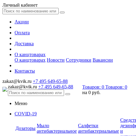
Личный кабинет
Акции
Оплата
Доставка
О канцтоварах
О канцтоварах
Новости
Сотрудники
Вакансии
Контакты
zakaz@kvik.ru
+7 495 649-65-88
zakaz@kvik.ru
+7 495 649-65-88
Товаров:
0
Товаров:
0
на
0 руб.
Меню
COVID-19
Средст
Мыло
Салфетки
дезинф
Дозаторы
антибактериальное
антибактериальные
и