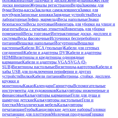
обложкой
Ватные палочки и диски
Еженедельники
Жесткие
диски внешние
Журналы регистрации
Ведра
Зажимы для
бумаг
Веера-кассы
Закладки самоклеящиеся
Замки для
ноутбуков
Записные книжки
Зарядные устройства
Весы
лабораторные
Зефир, мармелад
Весы напольные
Знаки
безопасности
Весы почтовые
Инвентарь для уборки на улице и
реагенты
Весы с печатью этикеток
Инвентарь для уборки
помещений
Весы торговые
Интерактивные доски, дисплеи и
системы
Весы фасовочные
Источники бесперебойного
питания
Вешалки напольные
Йогуртницы
Вешалки
настенные
Кабели RCA (тюльпан)
Кабели для сетевых
соединений
Кабели и адаптеры DVI
Кабели и адаптеры
HDMI
Визитницы и кредитницы однорядные
карманные
Кабели и адаптеры VGA/SVGA (D-
SUB)
Визитницы настольные
Визитницы-картотеки
Кабели и
хабы USB для подключения периферии и других
устройств
Вилки
Кабели питания
Витрины, стойки, дисплеи,
кружки и
монетницы
Какао
Календари
Гарнитуры
Вспомогательные
инструменты для художников
Калькуляторы инженерные и
финансовые
Калькуляторы карманные
Гели для душа и
шампуни детские
Калькуляторы настольные
Гели и
блестки
Металлическая мебель
Калькуляторы
печатающие
Гербы
Канцелярские детские наборы
Головки
печатающие для плоттеров
Молочная продукция
Горшки