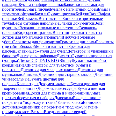
накладки
Бумага перфорированная
Банкетки и скамьи для
посетителей
Бумага писчая
Бумага с магнитным слоем
Бумага
термотрансферная
Бахилы
Бумага цветная
Бейджи
Вазы
Вафли,
пряники
Веб-камеры
Вентиляторы
Бинокли и зрительные
трубы
Весы бытовые напольные
Бланки документов
Весы
кухонные
Вешалки напольные и настенные
Вешалки-
плечики
Видеорегистраторы
Визитницы
Блоки закрытых
лотков для бумаг
Водонагреватели
Глобусы
Головные
уборы
Блокноты для флипчартов
Грамоты и дипломы
Блокноты
с дизайн-обложкой
Бочки и канистры
Брелоки для
ключей
Булавки
Держатели для бумаг
Детекторы и упаковщики
банкнот
Диктофоны цифровые
Дискеты
Бумага копировальная
(копирка)
Диски CD, DVD, BD (Blu-ray)
Бумага масштабно-
координатная
Диспенсеры для туалетной бумаги и
полотенец
Дневники для младших классов
Дневники для
музыкальной школы
Дневники для старших классов
Дневники
универсальные
Бумага цветная для
поделок
Клавиатуры
Документ-камеры
Бумага цветная для
творчества в листах
Дорожные аксессуары
Бумага цветная
крепированная
Доски для письма и информации
Бумага
цветная форматная в наборах
Дыроколы
Ежедневники с
покрытием "под кожу и ткань" бизнес-класса
Ванночки
детские
Ежедневники с покрытием "под кожу и ткань"
премиум-класса
Ватман
Ежедневники с твердой