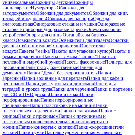
универсальные
Ножницы детские
Ножницы
канцелярские
Нумераторы
Обложки для
автодокументов
Обложки для документов
Обложки для книг,
тетрадей и журналов
Обложки для паспорта
Одежда
влагозащитная
Одноразовые стаканы и чашки
Одноразовые
столовые приборы
Одноразовые тарелки
Опечатывающие
устройства
Опоры для спины
Органайзеры бизнес-
класса
Освежители воздуха
Освежители для туалета
Оснастки
для печатей и штампов
Отпариватели
Очистители
воздуха
Пакеты "майка"
Пакеты для упаковки купюр
Пакеты и
бумага подарочные
Пакеты с замком "зиплок"
Пакеты с
петлевой и вырубной ручкой
Пакеты фасовочные
Палитры для
рисования
Палитры художественные
Панели для
демосистем
Папки "Дело" без скоросшивателя
Папки
адресные
Папки архивные для переплета
Папки для кафе и
ресторанов
Папки для курсовых и дипломов
Папки для
тетрадей и уроков труда
Папки для черчения
Папки и портмоне
для CD и DVD дисков
Папки из кожи
Папки
перфорированные
Папки перфорированные
специальные
Папки пластиковые на молнии
Папки
пластиковые с отделениями
Папки с завязками
Папки с
клипом
Папки с прижимом
Папки с пружинным и
пластиковым скоросшивателем
Папки-конверты на
молнии
Папки-конверты с кнопкой
Папки-скоросшиватели
мягкие
Папки-сумки
Пастель художественная маслянная и