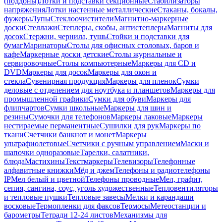
(поддоны)
Лотки и подставки секционные
Стабилизаторы
напряжения
Лотки настенные металлические
Стаканы, бокалы,
фужеры
Лупы
Стеклоочистители
Магнитно-маркерные
доски
Стеллажи
Степлеры, скобы, антистеплеры
Магниты для
досок
Стержни, чернила, тушь
Стойки и подставки для
бумаг
Маринаторы
Столы для офисных столовых, баров и
кафе
Маркерные доски детские
Столы журнальные и
сервировочные
Столы компьютерные
Маркеры для CD и
DVD
Маркеры для досок
Маркеры для окон и
стекла
Сувенирная продукция
Маркеры для пленок
Сумки
деловые с отделением для ноутбука и планшетов
Маркеры для
промышленной графики
Сумки для обуви
Маркеры для
флипчартов
Сумки школьные
Маркеры для шин и
резины
Сумочки для телефонов
Маркеры лаковые
Маркеры
нестираемые перманентные
Сушилки для рук
Маркеры по
ткани
Счетчики банкнот и монет
Маркеры
ультрафиолетовые
Счетчики с ручным управлением
Маски и
шапочки одноразовые
Тарелки, салатники,
блюда
Мастихины
Текстмаркеры
Телевизоры
Телефонные
алфавитные книжки
Мёд и джем
Телефоны и радиотелефоны
IP
Мел белый и цветной
Телефоны проводные
Мел, графит,
сепия, сангина, соус, уголь художественные
Тепловентиляторы
и тепловые пушки
Тепловые завесы
Мелки и карандаши
восковые
Термопленки для факсов
Термосы
Метеостанции и
барометры
Тетради 12-24 листов
Механизмы для