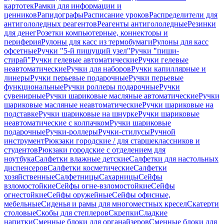
картотек
Рамки для информации и
ценников
Рапидографы
Расписание уроков
Распределители для
антигололедных реагентов
Реагенты антигололедные
Резинки
для денег
Розетки компьютерные, коннекторы и
периферия
Рулоны для касс из термобумаги
Рулоны для касс
офсетные
Ручки "5-й пишущий узел"
Ручки "пиши-
стирай"
Ручки гелевые автоматические
Ручки гелевые
неавтоматические
Ручки для наборов
Ручки капиллярные и
линеры
Ручки перьевые подарочные
Ручки перьевые
функциональные
Ручки роллеры подарочные
Ручки
сувенирные
Ручки шариковые масляные автоматические
Ручки
шариковые масляные неавтоматические
Ручки шариковые на
подставке
Ручки шариковые на шнурке
Ручки шариковые
неавтоматические с колпачком
Ручки шариковые
подарочные
Ручки-роллеры
Ручки-стилусы
Ручной
инструмент
Рюкзаки городские / для старшеклассников и
студентов
Рюкзаки городские с отделением для
ноутбука
Салфетки влажные детские
Салфетки для настольных
диспенсеров
Салфетки косметические
Салфетки
хозяйственные
Салфетницы
Сахарницы
Сейфы
взломостойкие
Сейфы огне-взломостойкие
Сейфы
огнестойкие
Сейфы оружейные
Сейфы офисные,
мебельные
Сиденья и рамы для многоместных кресел
Скатерти
столовые
Скобы для степлеров
Скрепки
Сладкие
напитки
Сменные блоки для органайзеров
Сменные блоки для