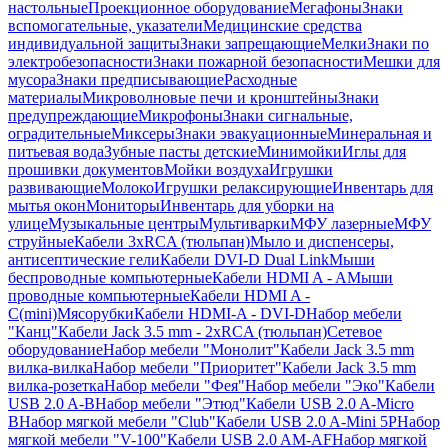
настольные
Проекционное оборудование
Мегафоны
Знаки
вспомогательные, указатели
Медицинские средства
индивидуальной защиты
Знаки запрещающие
Мелки
Знаки по
электробезопасности
Знаки пожарной безопасности
Мешки для
мусора
Знаки предписывающие
Расходные
материалы
Микроволновые печи и кронштейны
Знаки
предупреждающие
Микрофоны
Знаки сигнальные,
оградительные
Миксеры
Знаки эвакуационные
Минеральная и
питьевая вода
Зубные пасты детские
Минимойки
Иглы для
прошивки документов
Мойки воздуха
Игрушки
развивающие
Молоко
Игрушки релаксирующие
Инвентарь для
мытья окон
Мониторы
Инвентарь для уборки на
улице
Музыкальные центры
Мультиварки
МФУ лазерные
МФУ
струйные
Кабели 3xRCA (тюльпан)
Мыло и диспенсеры,
антисептические гели
Кабели DVI-D Dual Link
Мыши
беспроводные компьютерные
Кабели HDMI A - A
Мыши
проводные компьютерные
Кабели HDMI A -
C(mini)
Мясорубки
Кабели HDMI-A - DVI-D
Набор мебели
"Канц"
Кабели Jack 3.5 mm - 2xRCA (тюльпан)
Сетевое
оборудование
Набор мебели "Монолит"
Кабели Jack 3.5 mm
вилка-вилка
Набор мебели "Приоритет"
Кабели Jack 3.5 mm
вилка-розетка
Набор мебели "Фея"
Набор мебели "Эко"
Кабели
USB 2.0 A-B
Набор мебели "Этюд"
Кабели USB 2.0 A-Micro
B
Набор мягкой мебели "Club"
Кабели USB 2.0 A-Mini 5P
Набор
мягкой мебели "V-100"
Кабели USB 2.0 AM-AF
Набор мягкой