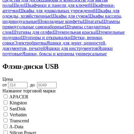
пола
Шило
Шкафчики и панели для ключей
Шкафчики-
аптечки
Шкафы для дошкольных учреждений
Шкафы для
одежды, хозяйственные
Шкафы для сумок
Шкафы кассира,
индивидуальные
Шоколадные конфеты
Шпагаты
Штампы
прямоугольные самонаборные
Штампы стандартных
слов
Штативы для селфи
Штемпельная краска
Штемпельные
подушки
Штопоры и открывалки
Щетки, веники,
совки
Электробритвы
Ящики для денег, ценностей,
документов, печатей
Ящики для инструментов
Ящики
почтовые
Ящики, боксы и корзины универсальные
Флэш-диски USB
Цена
от
до
Название торговой марки
APACER
Kingston
SanDisk
Verbatim
Transcend
A-Data
Silicon Power