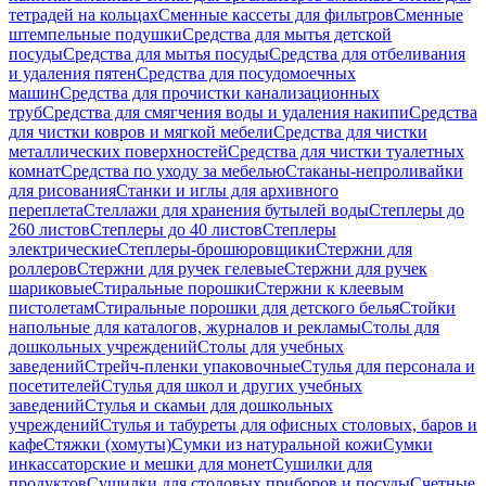
тетрадей на кольцах
Сменные кассеты для фильтров
Сменные
штемпельные подушки
Средства для мытья детской
посуды
Средства для мытья посуды
Средства для отбеливания
и удаления пятен
Средства для посудомоечных
машин
Средства для прочистки канализационных
труб
Средства для смягчения воды и удаления накипи
Средства
для чистки ковров и мягкой мебели
Средства для чистки
металлических поверхностей
Средства для чистки туалетных
комнат
Средства по уходу за мебелью
Стаканы-непроливайки
для рисования
Станки и иглы для архивного
переплета
Стеллажи для хранения бутылей воды
Степлеры до
260 листов
Степлеры до 40 листов
Степлеры
электрические
Степлеры-брошюровщики
Стержни для
роллеров
Стержни для ручек гелевые
Стержни для ручек
шариковые
Стиральные порошки
Стержни к клеевым
пистолетам
Стиральные порошки для детского белья
Стойки
напольные для каталогов, журналов и рекламы
Столы для
дошкольных учреждений
Столы для учебных
заведений
Стрейч-пленки упаковочные
Стулья для персонала и
посетителей
Стулья для школ и других учебных
заведений
Стулья и скамьи для дошкольных
учреждений
Стулья и табуреты для офисных столовых, баров и
кафе
Стяжки (хомуты)
Сумки из натуральной кожи
Сумки
инкассаторские и мешки для монет
Сушилки для
продуктов
Сушилки для столовых приборов и посуды
Счетные