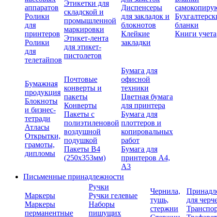
Этикетки для
аппаратов
Диспенсеры
самокопиру
складской и
Ролики
для закладок и
Бухгалтерск
промышленной
для
блокнотов
бланки
маркировки
принтеров
Клейкие
Книги учета
Этикет-лента
Ролики
закладки
для этикет-
для
пистолетов
телетайпов
Бумага для
Почтовые
офисной
Бумажная
конверты и
техники
продукция
пакеты
Цветная бумага
Блокноты
Конверты
для принтера
и бизнес-
Пакеты с
Бумага для
тетради
полиэтиленовой
плоттеров и
Атласы
воздушной
копировальных
Открытки,
подушкой
работ
грамоты,
Пакеты В4
Бумага для
дипломы
(250х353мм)
принтеров А4,
А3
Письменные принадлежности
Ручки
Чернила,
Принадл
Маркеры
Ручки гелевые
тушь,
для черч
Маркеры
Наборы
стержни
Транспо
перманентные
пишущих