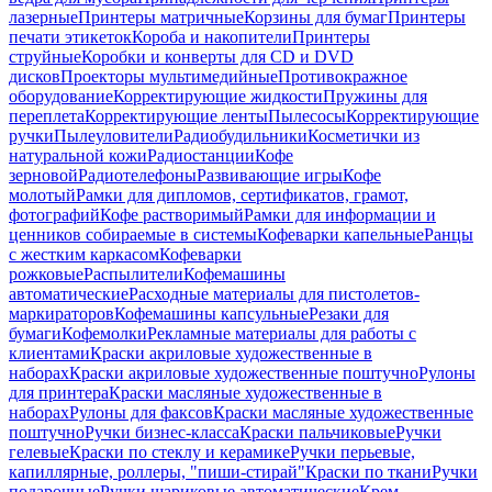
лазерные
Принтеры матричные
Корзины для бумаг
Принтеры
печати этикеток
Короба и накопители
Принтеры
струйные
Коробки и конверты для CD и DVD
дисков
Проекторы мультимедийные
Противокражное
оборудование
Корректирующие жидкости
Пружины для
переплета
Корректирующие ленты
Пылесосы
Корректирующие
ручки
Пылеуловители
Радиобудильники
Косметички из
натуральной кожи
Радиостанции
Кофе
зерновой
Радиотелефоны
Развивающие игры
Кофе
молотый
Рамки для дипломов, сертификатов, грамот,
фотографий
Кофе растворимый
Рамки для информации и
ценников собираемые в системы
Кофеварки капельные
Ранцы
с жестким каркасом
Кофеварки
рожковые
Распылители
Кофемашины
автоматические
Расходные материалы для пистолетов-
маркираторов
Кофемашины капсульные
Резаки для
бумаги
Кофемолки
Рекламные материалы для работы с
клиентами
Краски акриловые художественные в
наборах
Краски акриловые художественные поштучно
Рулоны
для принтера
Краски масляные художественные в
наборах
Рулоны для факсов
Краски масляные художественные
поштучно
Ручки бизнес-класса
Краски пальчиковые
Ручки
гелевые
Краски по стеклу и керамике
Ручки перьевые,
капиллярные, роллеры, "пиши-стирай"
Краски по ткани
Ручки
подарочные
Ручки шариковые автоматические
Крем