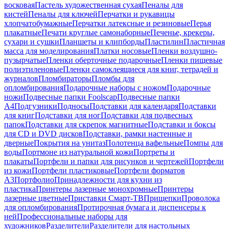
восковая
Пастель художественная сухая
Пеналы для
кистей
Пеналы для ключей
Перчатки и рукавицы
хлопчатобумажные
Перчатки латексные и резиновые
Перья
плакатные
Печати круглые самонаборные
Печенье, крекеры,
сухари и сушки
Планшеты и клипборды
Пластилин
Пластичная
масса для моделирования
Платки носовые
Пленки воздушно-
пузырчатые
Пленки оберточные подарочные
Пленки пищевые
полиэтиленовые
Пленки самоклеящиеся для книг, тетрадей и
журналов
Пломбираторы
Пломбы для
опломбирования
Подарочные наборы с ножом
Подарочные
ножи
Подвесные папки Foolscap
Подвесные папки
А4
Подгузники
Подносы
Подставки для календаря
Подставки
для книг
Подставки для ног
Подставки для подвесных
папок
Подставки для скрепок магнитные
Подставки и боксы
для CD и DVD дисков
Подставки, рамки настенные и
дверные
Покрытия на унитаз
Полотенца вафельные
Помпы для
воды
Портмоне из натуральной кожи
Портреты и
плакаты
Портфели и папки для рисунков и чертежей
Портфели
из кожи
Портфели пластиковые
Портфели форматов
А3
Портфолио
Принадлежности для кухни из
пластика
Принтеры лазерные монохромные
Принтеры
лазерные цветные
Приставки Смарт-ТВ
Прищепки
Проволока
для опломбирования
Протирочная бумага и диспенсеры к
ней
Профессиональные наборы для
художников
Разделители
Разделители для настольных