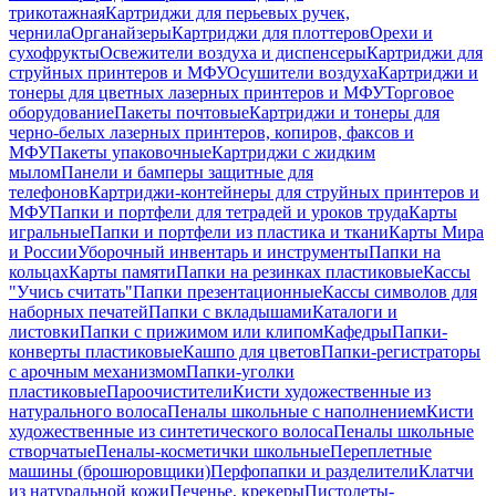
трикотажная
Картриджи для перьевых ручек,
чернила
Органайзеры
Картриджи для плоттеров
Орехи и
сухофрукты
Освежители воздуха и диспенсеры
Картриджи для
струйных принтеров и МФУ
Осушители воздуха
Картриджи и
тонеры для цветных лазерных принтеров и МФУ
Торговое
оборудование
Пакеты почтовые
Картриджи и тонеры для
черно-белых лазерных принтеров, копиров, факсов и
МФУ
Пакеты упаковочные
Картриджи с жидким
мылом
Панели и бамперы защитные для
телефонов
Картриджи-контейнеры для струйных принтеров и
МФУ
Папки и портфели для тетрадей и уроков труда
Карты
игральные
Папки и портфели из пластика и ткани
Карты Мира
и России
Уборочный инвентарь и инструменты
Папки на
кольцах
Карты памяти
Папки на резинках пластиковые
Кассы
"Учись считать"
Папки презентационные
Кассы символов для
наборных печатей
Папки с вкладышами
Каталоги и
листовки
Папки с прижимом или клипом
Кафедры
Папки-
конверты пластиковые
Кашпо для цветов
Папки-регистраторы
с арочным механизмом
Папки-уголки
пластиковые
Пароочистители
Кисти художественные из
натурального волоса
Пеналы школьные с наполнением
Кисти
художественные из синтетического волоса
Пеналы школьные
створчатые
Пеналы-косметички школьные
Переплетные
машины (брошюровщики)
Перфопапки и разделители
Клатчи
из натуральной кожи
Печенье, крекеры
Пистолеты-