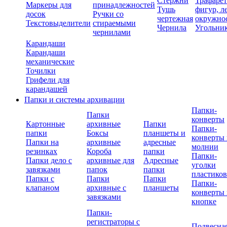
Стержни
Трафаре
Маркеры для
принадлежностей
Тушь
фигур, л
досок
Ручки со
чертежная
окружно
Текстовыделители
стираемыми
Чернила
Угольни
чернилами
Карандаши
Карандаши
механические
Точилки
Грифели для
карандашей
Папки и системы архивации
Папки-
Папки
конверты
Картонные
архивные
Папки
Папки-
папки
Боксы
планшеты и
конверты 
Папки на
архивные
адресные
молнии
резинках
Короба
папки
Папки-
Папки дело с
архивные для
Адресные
уголки
завязками
папок
папки
пластико
Папки с
Папки
Папки
Папки-
клапаном
архивные с
планшеты
конверты 
завязками
кнопке
Папки-
регистраторы с
Подвесна