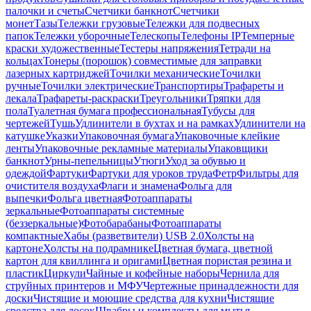
палочки и счеты
Счетчики банкнот
Счетчики
монет
Тазы
Тележки грузовые
Тележки для подвесных
папок
Тележки уборочные
Телескопы
Телефоны IP
Темперные
краски художественные
Тестеры напряжения
Тетради на
кольцах
Тонеры (порошок) совместимые для заправки
лазерных картриджей
Точилки механические
Точилки
ручные
Точилки электрические
Транспортиры
Трафареты и
лекала
Трафареты-раскраски
Треугольники
Тряпки для
пола
Туалетная бумага профессиональная
Тубусы для
чертежей
Тушь
Удлинители в бухтах и на рамках
Удлинители на
катушке
Указки
Упаковочная бумага
Упаковочные клейкие
ленты
Упаковочные рекламные материалы
Упаковщики
банкнот
Урны-пепельницы
Утюги
Уход за обувью и
одеждой
Фартуки
Фартуки для уроков труда
Фетр
Фильтры для
очистителя воздуха
Флаги и знамена
Фольга для
выпечки
Фольга цветная
Фотоаппараты
зеркальные
Фотоаппараты системные
(беззеркальные)
Фотобарабаны
Фотоаппараты
компактные
Хабы (разветвители) USB 2.0
Холсты на
картоне
Холсты на подрамнике
Цветная бумага, цветной
картон для квиллинга и оригами
Цветная пористая резина и
пластик
Циркули
Чайные и кофейные наборы
Чернила для
струйных принтеров и МФУ
Чертежные принадлежности для
доски
Чистящие и моющие средства для кухни
Чистящие
средства для досок
Швабры и комплекты для мытья