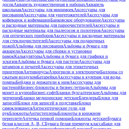
досок
Акварель художественная в наборах
Акварель
школьная
Аксессуары для минимоек
Аксессуары для
рисования
Аксессуары для уничтожителей
Аксессуары для
кофеварок и кофемашин
Банковское оборудование
Аксессуары
и расходные материалы для пароочистителей
Аксессуары и
расходные материалы для пылесосов и полотеров
Аксессуары
для оптических приборов
Аксессуары и расходные материалы
для стеклоочистителей
Аксессуары для подарочных
ножей
Альбомы для рисования
Альбомы и бумага для
акварели
Аксессуары для сборки и установки
рамок
Калькуляторы
Альбомы и бумага для графики и
эскизов
Альбомы и бумага для пастели
Аксессуары для
штампов и печатей
Аксессуары для этикеточных
принтеров
Антивирусы
Аэрогрили и электропечи
Баллоны со
сжатым воздухом
Батарейки
Аксессуары к кулерам для воды,
помпы
Бейджи и держатели к ним
Акссесуары для
растений
Бизнес-блокноты и бизнес-тетради
Альбомы для
монет и купюр
Бизнес-софт
Бланки бухгалтерские
Альбомы для
черчения
Бланки медицинские детские
Блендеры
Блоки для
записей
Блоки для записей в подставке
Блоки
самоклеящиеся
Антисептические гели для
рук
Блокноты
Антистеплеры
Блокноты в книжном
переплете
Аптечка первой помощи
Блокноты детские
Бумага
белая классов А, В, С
Бумага белая премиум класса
Баки для
мусора
Бумага для широкоформатной печати
Бандероли,