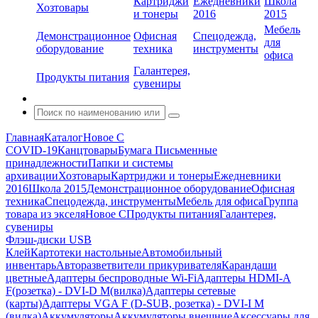
Картриджи
Ежедневники
Школа
Хозтовары
и тонеры
2016
2015
Мебель
Демонстрационное
Офисная
Спецодежда,
для
оборудование
техника
инструменты
офиса
Галантерея,
Продукты питания
сувениры
Главная
Каталог
Новое С
COVID-19
Канцтовары
Бумага
Письменные
принадлежности
Папки и системы
архивации
Хозтовары
Картриджи и тонеры
Ежедневники
2016
Школа 2015
Демонстрационное оборудование
Офисная
техника
Спецодежда, инструменты
Мебель для офиса
Группа
товара из экселя
Новое С
Продукты питания
Галантерея,
сувениры
Флэш-диски USB
Клей
Картотеки настольные
Автомобильный
инвентарь
Авторазветвители прикуривателя
Карандаши
цветные
Адаптеры беспроводные Wi-Fi
Адаптеры HDMI-A
F(розетка) - DVI-D M(вилка)
Адаптеры сетевые
(карты)
Адаптеры VGA F (D-SUB, розетка) - DVI-I M
(вилка)
Аккумуляторы
Аккумуляторы внешние
Аксессуары для