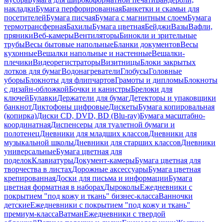
накладки
Бумага перфорированная
Банкетки и скамьи для
посетителей
Бумага писчая
Бумага с магнитным слоем
Бумага
термотрансферная
Бахилы
Бумага цветная
Бейджи
Вазы
Вафли,
пряники
Веб-камеры
Вентиляторы
Бинокли и зрительные
трубы
Весы бытовые напольные
Бланки документов
Весы
кухонные
Вешалки напольные и настенные
Вешалки-
плечики
Видеорегистраторы
Визитницы
Блоки закрытых
лотков для бумаг
Водонагреватели
Глобусы
Головные
уборы
Блокноты для флипчартов
Грамоты и дипломы
Блокноты
с дизайн-обложкой
Бочки и канистры
Брелоки для
ключей
Булавки
Держатели для бумаг
Детекторы и упаковщики
банкнот
Диктофоны цифровые
Дискеты
Бумага копировальная
(копирка)
Диски CD, DVD, BD (Blu-ray)
Бумага масштабно-
координатная
Диспенсеры для туалетной бумаги и
полотенец
Дневники для младших классов
Дневники для
музыкальной школы
Дневники для старших классов
Дневники
универсальные
Бумага цветная для
поделок
Клавиатуры
Документ-камеры
Бумага цветная для
творчества в листах
Дорожные аксессуары
Бумага цветная
крепированная
Доски для письма и информации
Бумага
цветная форматная в наборах
Дыроколы
Ежедневники с
покрытием "под кожу и ткань" бизнес-класса
Ванночки
детские
Ежедневники с покрытием "под кожу и ткань"
премиум-класса
Ватман
Ежедневники с твердой