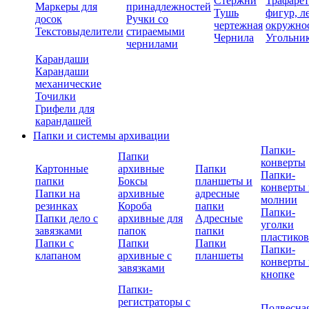
Стержни
Трафаре
Маркеры для
принадлежностей
Тушь
фигур, л
досок
Ручки со
чертежная
окружно
Текстовыделители
стираемыми
Чернила
Угольни
чернилами
Карандаши
Карандаши
механические
Точилки
Грифели для
карандашей
Папки и системы архивации
Папки-
Папки
конверты
Картонные
архивные
Папки
Папки-
папки
Боксы
планшеты и
конверты 
Папки на
архивные
адресные
молнии
резинках
Короба
папки
Папки-
Папки дело с
архивные для
Адресные
уголки
завязками
папок
папки
пластико
Папки с
Папки
Папки
Папки-
клапаном
архивные с
планшеты
конверты 
завязками
кнопке
Папки-
регистраторы с
Подвесна