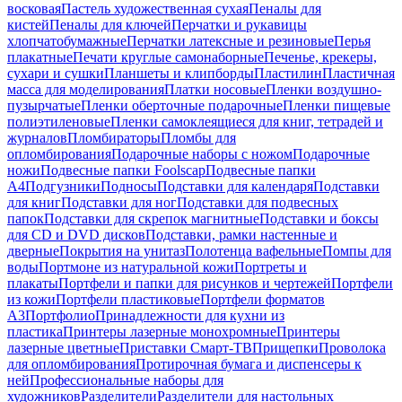
восковая
Пастель художественная сухая
Пеналы для
кистей
Пеналы для ключей
Перчатки и рукавицы
хлопчатобумажные
Перчатки латексные и резиновые
Перья
плакатные
Печати круглые самонаборные
Печенье, крекеры,
сухари и сушки
Планшеты и клипборды
Пластилин
Пластичная
масса для моделирования
Платки носовые
Пленки воздушно-
пузырчатые
Пленки оберточные подарочные
Пленки пищевые
полиэтиленовые
Пленки самоклеящиеся для книг, тетрадей и
журналов
Пломбираторы
Пломбы для
опломбирования
Подарочные наборы с ножом
Подарочные
ножи
Подвесные папки Foolscap
Подвесные папки
А4
Подгузники
Подносы
Подставки для календаря
Подставки
для книг
Подставки для ног
Подставки для подвесных
папок
Подставки для скрепок магнитные
Подставки и боксы
для CD и DVD дисков
Подставки, рамки настенные и
дверные
Покрытия на унитаз
Полотенца вафельные
Помпы для
воды
Портмоне из натуральной кожи
Портреты и
плакаты
Портфели и папки для рисунков и чертежей
Портфели
из кожи
Портфели пластиковые
Портфели форматов
А3
Портфолио
Принадлежности для кухни из
пластика
Принтеры лазерные монохромные
Принтеры
лазерные цветные
Приставки Смарт-ТВ
Прищепки
Проволока
для опломбирования
Протирочная бумага и диспенсеры к
ней
Профессиональные наборы для
художников
Разделители
Разделители для настольных