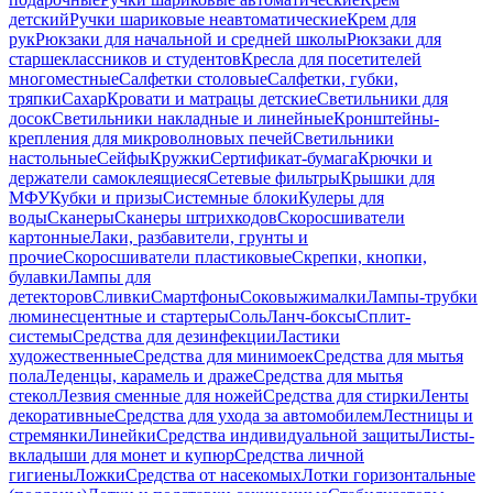
детский
Ручки шариковые неавтоматические
Крем для
рук
Рюкзаки для начальной и средней школы
Рюкзаки для
старшеклассников и студентов
Кресла для посетителей
многоместные
Салфетки столовые
Салфетки, губки,
тряпки
Сахар
Кровати и матрацы детские
Светильники для
досок
Светильники накладные и линейные
Кронштейны-
крепления для микроволновых печей
Светильники
настольные
Сейфы
Кружки
Сертификат-бумага
Крючки и
держатели самоклеящиеся
Сетевые фильтры
Крышки для
МФУ
Кубки и призы
Системные блоки
Кулеры для
воды
Сканеры
Сканеры штрихкодов
Скоросшиватели
картонные
Лаки, разбавители, грунты и
прочие
Скоросшиватели пластиковые
Скрепки, кнопки,
булавки
Лампы для
детекторов
Сливки
Смартфоны
Соковыжималки
Лампы-трубки
люминесцентные и стартеры
Соль
Ланч-боксы
Сплит-
системы
Средства для дезинфекции
Ластики
художественные
Средства для минимоек
Средства для мытья
пола
Леденцы, карамель и драже
Средства для мытья
стекол
Лезвия сменные для ножей
Средства для стирки
Ленты
декоративные
Средства для ухода за автомобилем
Лестницы и
стремянки
Линейки
Средства индивидуальной защиты
Листы-
вкладыши для монет и купюр
Средства личной
гигиены
Ложки
Средства от насекомых
Лотки горизонтальные