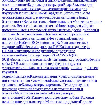
обложкой
Ватные палочки и диски
Еженедельники
Жесткие
диски внешние
Журналы регистрации
Ведра
Зажимы для
бумаг
Веера-кассы
Закладки самоклеящиеся
Замки для
ноутбуков
Записные книжки
Зарядные устройства
Весы
лабораторные
Зефир, мармелад
Весы напольные
Знаки
безопасности
Весы почтовые
Инвентарь для уборки на улице и
реагенты
Весы с печатью этикеток
Инвентарь для уборки
помещений
Весы торговые
Интерактивные доски, дисплеи и
системы
Весы фасовочные
Источники бесперебойного
питания
Вешалки напольные
Йогуртницы
Вешалки
настенные
Кабели RCA (тюльпан)
Кабели для сетевых
соединений
Кабели и адаптеры DVI
Кабели и адаптеры
HDMI
Визитницы и кредитницы однорядные
карманные
Кабели и адаптеры VGA/SVGA (D-
SUB)
Визитницы настольные
Визитницы-картотеки
Кабели и
хабы USB для подключения периферии и других
устройств
Вилки
Кабели питания
Витрины, стойки, дисплеи,
кружки и
монетницы
Какао
Календари
Гарнитуры
Вспомогательные
инструменты для художников
Калькуляторы инженерные и
финансовые
Калькуляторы карманные
Гели для душа и
шампуни детские
Калькуляторы настольные
Гели и
блестки
Металлическая мебель
Калькуляторы
печатающие
Гербы
Канцелярские детские наборы
Головки
печатающие для плоттеров
Молочная продукция
Горшки