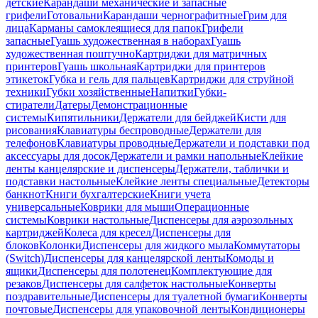
детские
Карандаши механические и запасные
грифели
Готовальни
Карандаши чернографитные
Грим для
лица
Карманы самоклеящиеся для папок
Грифели
запасные
Гуашь художественная в наборах
Гуашь
художественная поштучно
Картриджи для матричных
принтеров
Гуашь школьная
Картриджи для принтеров
этикеток
Губка и гель для пальцев
Картриджи для струйной
техники
Губки хозяйственные
Напитки
Губки-
стиратели
Датеры
Демонстрационные
системы
Кипятильники
Держатели для бейджей
Кисти для
рисования
Клавиатуры беспроводные
Держатели для
телефонов
Клавиатуры проводные
Держатели и подставки под
аксессуары для досок
Держатели и рамки напольные
Клейкие
ленты канцелярские и диспенсеры
Держатели, таблички и
подставки настольные
Клейкие ленты специальные
Детекторы
банкнот
Книги бухгалтерские
Книги учета
универсальные
Коврики для мыши
Операционные
системы
Коврики настольные
Диспенсеры для аэрозольных
картриджей
Колеса для кресел
Диспенсеры для
блоков
Колонки
Диспенсеры для жидкого мыла
Коммутаторы
(Switch)
Диспенсеры для канцелярской ленты
Комоды и
ящики
Диспенсеры для полотенец
Комплектующие для
резаков
Диспенсеры для салфеток настольные
Конверты
поздравительные
Диспенсеры для туалетной бумаги
Конверты
почтовые
Диспенсеры для упаковочной ленты
Кондиционеры