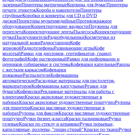
лазерные
Принтеры матричные
Корзины для бумаг
Принтеры
печати этикеток
Короба и накопители
Принтеры
струйные
Коробки и конверты для CD и DVD
дисков
Проекторы мультимедийные
Противокражное
оборудование
Корректирующие жидкости
Пружины для
переплета
Корректирующие ленты
Пылесосы
Корректирующие
ручки
Пылеуловители
Радиобудильники
Косметички из
натуральной кожи
Радиостанции
Кофе
зерновой
Радиотелефоны
Развивающие игры
Кофе
молотый
Рамки для дипломов, сертификатов, грамот,
фотографий
Кофе растворимый
Рамки для информации и
ценников собираемые в системы
Кофеварки капельные
Ранцы
с жестким каркасом
Кофеварки
рожковые
Распылители
Кофемашины
автоматические
Расходные материалы для пистолетов-
маркираторов
Кофемашины капсульные
Резаки для
бумаги
Кофемолки
Рекламные материалы для работы с
клиентами
Краски акриловые художественные в
наборах
Краски акриловые художественные поштучно
Рулоны
для принтера
Краски масляные художественные в
наборах
Рулоны для факсов
Краски масляные художественные
поштучно
Ручки бизнес-класса
Краски пальчиковые
Ручки
гелевые
Краски по стеклу и керамике
Ручки перьевые,
капиллярные, роллеры, "пиши-стирай"
Краски по ткани
Ручки
подарочные
Ручки шариковые автоматические
Крем