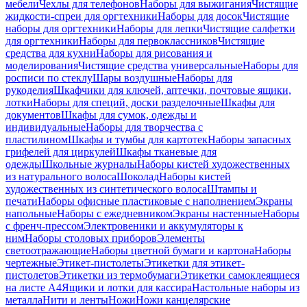
мебели
Чехлы для телефонов
Наборы для выжигания
Чистящие
жидкости-спреи для оргтехники
Наборы для досок
Чистящие
наборы для оргтехники
Наборы для лепки
Чистящие салфетки
для оргтехники
Наборы для первоклассников
Чистящие
средства для кухни
Наборы для рисования и
моделирования
Чистящие средства универсальные
Наборы для
росписи по стеклу
Шары воздушные
Наборы для
рукоделия
Шкафчики для ключей, аптечки, почтовые ящики,
лотки
Наборы для специй, доски разделочные
Шкафы для
документов
Шкафы для сумок, одежды и
индивидуальные
Наборы для творчества с
пластилином
Шкафы и тумбы для картотек
Наборы запасных
грифелей для циркулей
Шкафы тканевые для
одежды
Школьные журналы
Наборы кистей художественных
из натурального волоса
Шоколад
Наборы кистей
художественных из синтетического волоса
Штампы и
печати
Наборы офисные пластиковые с наполнением
Экраны
напольные
Наборы с ежедневником
Экраны настенные
Наборы
с френч-прессом
Электровеники и аккумуляторы к
ним
Наборы столовых приборов
Элементы
светоотражающие
Наборы цветной бумаги и картона
Наборы
чертежные
Этикет-пистолеты
Этикетки для этикет-
пистолетов
Этикетки из термобумаги
Этикетки самоклеящиеся
на листе А4
Ящики и лотки для кассира
Настольные наборы из
металла
Нити и ленты
Ножи
Ножи канцелярские