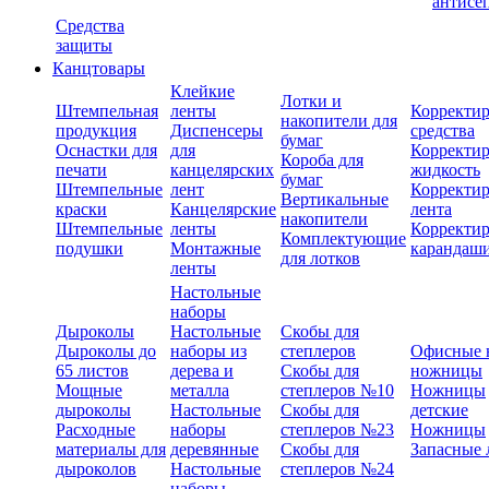
антисе
Средства
защиты
Канцтовары
Клейкие
Лотки и
Штемпельная
ленты
Корректи
накопители для
продукция
Диспенсеры
средства
бумаг
Оснастки для
для
Корректи
Короба для
печати
канцелярских
жидкость
бумаг
Штемпельные
лент
Корректи
Вертикальные
краски
Канцелярские
лента
накопители
Штемпельные
ленты
Корректи
Комплектующие
подушки
Монтажные
карандаш
для лотков
ленты
Настольные
наборы
Дыроколы
Настольные
Скобы для
Дыроколы до
наборы из
степлеров
Офисные 
65 листов
дерева и
Скобы для
ножницы
Мощные
металла
степлеров №10
Ножницы
дыроколы
Настольные
Скобы для
детские
Расходные
наборы
степлеров №23
Ножницы
материалы для
деревянные
Скобы для
Запасные 
дыроколов
Настольные
степлеров №24
наборы