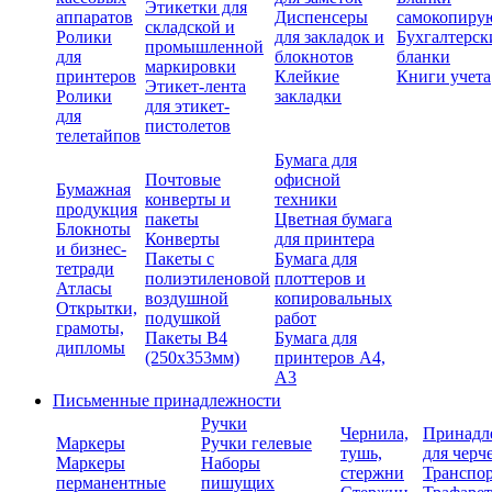
Этикетки для
аппаратов
Диспенсеры
самокопиру
складской и
Ролики
для закладок и
Бухгалтерск
промышленной
для
блокнотов
бланки
маркировки
принтеров
Клейкие
Книги учета
Этикет-лента
Ролики
закладки
для этикет-
для
пистолетов
телетайпов
Бумага для
Почтовые
офисной
Бумажная
конверты и
техники
продукция
пакеты
Цветная бумага
Блокноты
Конверты
для принтера
и бизнес-
Пакеты с
Бумага для
тетради
полиэтиленовой
плоттеров и
Атласы
воздушной
копировальных
Открытки,
подушкой
работ
грамоты,
Пакеты В4
Бумага для
дипломы
(250х353мм)
принтеров А4,
А3
Письменные принадлежности
Ручки
Чернила,
Принадл
Маркеры
Ручки гелевые
тушь,
для черч
Маркеры
Наборы
стержни
Транспо
перманентные
пишущих