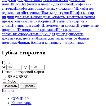
пола
Шило
Шкафчики и панели для ключей
Шкафчики-
аптечки
Шкафы для дошкольных учреждений
Шкафы для
одежды, хозяйственные
Шкафы для сумок
Шкафы кассира,
индивидуальные
Шоколадные конфеты
Шпагаты
Штампы
прямоугольные самонаборные
Штампы стандартных
слов
Штативы для селфи
Штемпельная краска
Штемпельные
подушки
Штопоры и открывалки
Щетки, веники,
совки
Электробритвы
Ящики для денег, ценностей,
документов, печатей
Ящики для инструментов
Ящики
почтовые
Ящики, боксы и корзины универсальные
Губки-стиратели
Цена
от
до
Название торговой марки
BRAUBERG
Nobo
Показать
Сбросить
Каталог
COVID-19
Канцтовары