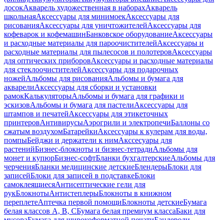
досок
Акварель художественная в наборах
Акварель
школьная
Аксессуары для минимоек
Аксессуары для
рисования
Аксессуары для уничтожителей
Аксессуары для
кофеварок и кофемашин
Банковское оборудование
Аксессуары
и расходные материалы для пароочистителей
Аксессуары и
расходные материалы для пылесосов и полотеров
Аксессуары
для оптических приборов
Аксессуары и расходные материалы
для стеклоочистителей
Аксессуары для подарочных
ножей
Альбомы для рисования
Альбомы и бумага для
акварели
Аксессуары для сборки и установки
рамок
Калькуляторы
Альбомы и бумага для графики и
эскизов
Альбомы и бумага для пастели
Аксессуары для
штампов и печатей
Аксессуары для этикеточных
принтеров
Антивирусы
Аэрогрили и электропечи
Баллоны со
сжатым воздухом
Батарейки
Аксессуары к кулерам для воды,
помпы
Бейджи и держатели к ним
Акссесуары для
растений
Бизнес-блокноты и бизнес-тетради
Альбомы для
монет и купюр
Бизнес-софт
Бланки бухгалтерские
Альбомы для
черчения
Бланки медицинские детские
Блендеры
Блоки для
записей
Блоки для записей в подставке
Блоки
самоклеящиеся
Антисептические гели для
рук
Блокноты
Антистеплеры
Блокноты в книжном
переплете
Аптечка первой помощи
Блокноты детские
Бумага
белая классов А, В, С
Бумага белая премиум класса
Баки для
мусора
Бумага для широкоформатной печати
Бандероли,