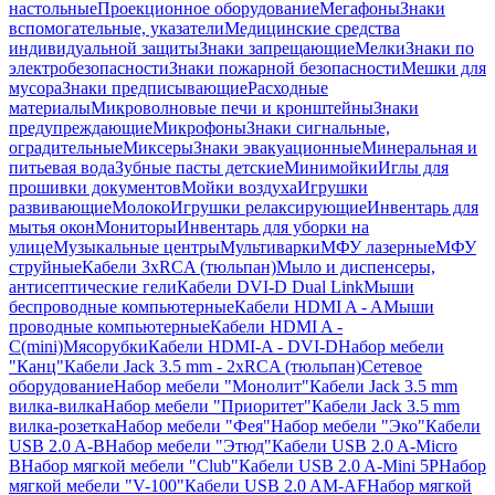
настольные
Проекционное оборудование
Мегафоны
Знаки
вспомогательные, указатели
Медицинские средства
индивидуальной защиты
Знаки запрещающие
Мелки
Знаки по
электробезопасности
Знаки пожарной безопасности
Мешки для
мусора
Знаки предписывающие
Расходные
материалы
Микроволновые печи и кронштейны
Знаки
предупреждающие
Микрофоны
Знаки сигнальные,
оградительные
Миксеры
Знаки эвакуационные
Минеральная и
питьевая вода
Зубные пасты детские
Минимойки
Иглы для
прошивки документов
Мойки воздуха
Игрушки
развивающие
Молоко
Игрушки релаксирующие
Инвентарь для
мытья окон
Мониторы
Инвентарь для уборки на
улице
Музыкальные центры
Мультиварки
МФУ лазерные
МФУ
струйные
Кабели 3xRCA (тюльпан)
Мыло и диспенсеры,
антисептические гели
Кабели DVI-D Dual Link
Мыши
беспроводные компьютерные
Кабели HDMI A - A
Мыши
проводные компьютерные
Кабели HDMI A -
C(mini)
Мясорубки
Кабели HDMI-A - DVI-D
Набор мебели
"Канц"
Кабели Jack 3.5 mm - 2xRCA (тюльпан)
Сетевое
оборудование
Набор мебели "Монолит"
Кабели Jack 3.5 mm
вилка-вилка
Набор мебели "Приоритет"
Кабели Jack 3.5 mm
вилка-розетка
Набор мебели "Фея"
Набор мебели "Эко"
Кабели
USB 2.0 A-B
Набор мебели "Этюд"
Кабели USB 2.0 A-Micro
B
Набор мягкой мебели "Club"
Кабели USB 2.0 A-Mini 5P
Набор
мягкой мебели "V-100"
Кабели USB 2.0 AM-AF
Набор мягкой