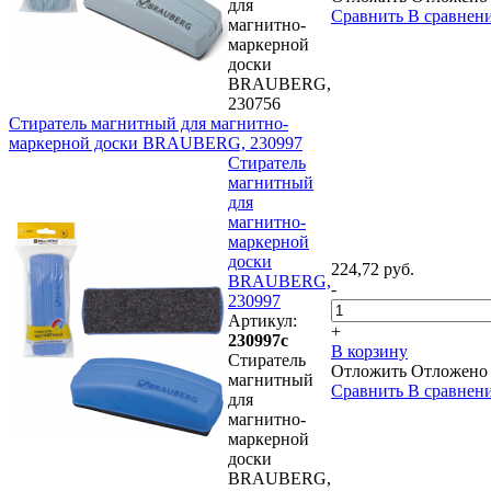
для
Сравнить
В сравнен
магнитно-
маркерной
доски
BRAUBERG,
230756
Стиратель магнитный для магнитно-
маркерной доски BRAUBERG, 230997
Стиратель
магнитный
для
магнитно-
маркерной
доски
224,72 руб.
BRAUBERG,
-
230997
Артикул:
+
230997с
В корзину
Стиратель
Отложить
Отложено
магнитный
Сравнить
В сравнен
для
магнитно-
маркерной
доски
BRAUBERG,