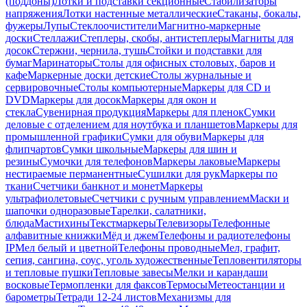
(поддоны)
Лотки и подставки секционные
Стабилизаторы
напряжения
Лотки настенные металлические
Стаканы, бокалы,
фужеры
Лупы
Стеклоочистители
Магнитно-маркерные
доски
Стеллажи
Степлеры, скобы, антистеплеры
Магниты для
досок
Стержни, чернила, тушь
Стойки и подставки для
бумаг
Маринаторы
Столы для офисных столовых, баров и
кафе
Маркерные доски детские
Столы журнальные и
сервировочные
Столы компьютерные
Маркеры для CD и
DVD
Маркеры для досок
Маркеры для окон и
стекла
Сувенирная продукция
Маркеры для пленок
Сумки
деловые с отделением для ноутбука и планшетов
Маркеры для
промышленной графики
Сумки для обуви
Маркеры для
флипчартов
Сумки школьные
Маркеры для шин и
резины
Сумочки для телефонов
Маркеры лаковые
Маркеры
нестираемые перманентные
Сушилки для рук
Маркеры по
ткани
Счетчики банкнот и монет
Маркеры
ультрафиолетовые
Счетчики с ручным управлением
Маски и
шапочки одноразовые
Тарелки, салатники,
блюда
Мастихины
Текстмаркеры
Телевизоры
Телефонные
алфавитные книжки
Мёд и джем
Телефоны и радиотелефоны
IP
Мел белый и цветной
Телефоны проводные
Мел, графит,
сепия, сангина, соус, уголь художественные
Тепловентиляторы
и тепловые пушки
Тепловые завесы
Мелки и карандаши
восковые
Термопленки для факсов
Термосы
Метеостанции и
барометры
Тетради 12-24 листов
Механизмы для