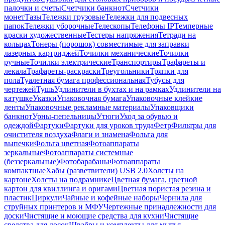
палочки и счеты
Счетчики банкнот
Счетчики
монет
Тазы
Тележки грузовые
Тележки для подвесных
папок
Тележки уборочные
Телескопы
Телефоны IP
Темперные
краски художественные
Тестеры напряжения
Тетради на
кольцах
Тонеры (порошок) совместимые для заправки
лазерных картриджей
Точилки механические
Точилки
ручные
Точилки электрические
Транспортиры
Трафареты и
лекала
Трафареты-раскраски
Треугольники
Тряпки для
пола
Туалетная бумага профессиональная
Тубусы для
чертежей
Тушь
Удлинители в бухтах и на рамках
Удлинители на
катушке
Указки
Упаковочная бумага
Упаковочные клейкие
ленты
Упаковочные рекламные материалы
Упаковщики
банкнот
Урны-пепельницы
Утюги
Уход за обувью и
одеждой
Фартуки
Фартуки для уроков труда
Фетр
Фильтры для
очистителя воздуха
Флаги и знамена
Фольга для
выпечки
Фольга цветная
Фотоаппараты
зеркальные
Фотоаппараты системные
(беззеркальные)
Фотобарабаны
Фотоаппараты
компактные
Хабы (разветвители) USB 2.0
Холсты на
картоне
Холсты на подрамнике
Цветная бумага, цветной
картон для квиллинга и оригами
Цветная пористая резина и
пластик
Циркули
Чайные и кофейные наборы
Чернила для
струйных принтеров и МФУ
Чертежные принадлежности для
доски
Чистящие и моющие средства для кухни
Чистящие
средства для досок
Швабры и комплекты для мытья