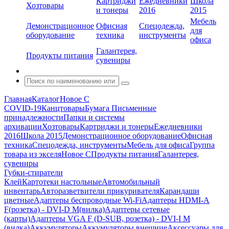
Картриджи
Ежедневники
Школа
Хозтовары
и тонеры
2016
2015
Мебель
Демонстрационное
Офисная
Спецодежда,
для
оборудование
техника
инструменты
офиса
Галантерея,
Продукты питания
сувениры
Главная
Каталог
Новое С
COVID-19
Канцтовары
Бумага
Письменные
принадлежности
Папки и системы
архивации
Хозтовары
Картриджи и тонеры
Ежедневники
2016
Школа 2015
Демонстрационное оборудование
Офисная
техника
Спецодежда, инструменты
Мебель для офиса
Группа
товара из экселя
Новое С
Продукты питания
Галантерея,
сувениры
Губки-стиратели
Клей
Картотеки настольные
Автомобильный
инвентарь
Авторазветвители прикуривателя
Карандаши
цветные
Адаптеры беспроводные Wi-Fi
Адаптеры HDMI-A
F(розетка) - DVI-D M(вилка)
Адаптеры сетевые
(карты)
Адаптеры VGA F (D-SUB, розетка) - DVI-I M
(вилка)
Аккумуляторы
Аккумуляторы внешние
Аксессуары для