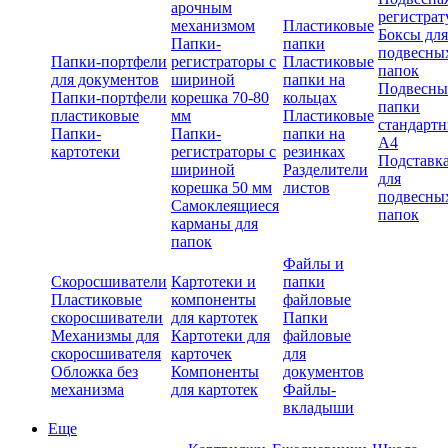
арочным
регистрат
механизмом
Пластиковые
Боксы для
Папки-
папки
подвесны
Папки-портфели
регистраторы с
Пластиковые
папок
для документов
шириной
папки на
Подвесны
Папки-портфели
корешка 70-80
кольцах
папки
пластиковые
мм
Пластиковые
стандарт
Папки-
Папки-
папки на
А4
картотеки
регистраторы с
резинках
Подставк
шириной
Разделители
для
корешка 50 мм
листов
подвесны
Самоклеящиеся
папок
карманы для
папок
Файлы и
Скоросшиватели
Картотеки и
папки
Пластиковые
компоненты
файловые
скоросшиватели
для картотек
Папки
Механизмы для
Картотеки для
файловые
скоросшивателя
карточек
для
Обложка без
Компоненты
документов
механизма
для картотек
Файлы-
вкладыши
Еще