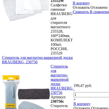
235529с
В корзину
Салфетки
Отложить
Отложено
сменные
Сравнить
В сравнен
BRAUBERG
для
стирателя
магнитного
235528,
160*240мм,
КОМПЛЕКТ
100шт,
РОССИЯ,
235529
Стиратель для магнитно-маркерной доски
BRAUBERG, 230756
Стиратель
для
магнитно-
маркерной
доски
199,47 руб.
BRAUBERG,
-
230756
Артикул:
+
230756с
В корзину
Стиратель
Отложить
Отложено