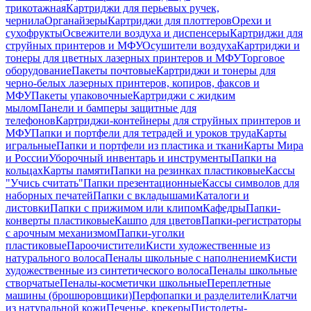
трикотажная
Картриджи для перьевых ручек,
чернила
Органайзеры
Картриджи для плоттеров
Орехи и
сухофрукты
Освежители воздуха и диспенсеры
Картриджи для
струйных принтеров и МФУ
Осушители воздуха
Картриджи и
тонеры для цветных лазерных принтеров и МФУ
Торговое
оборудование
Пакеты почтовые
Картриджи и тонеры для
черно-белых лазерных принтеров, копиров, факсов и
МФУ
Пакеты упаковочные
Картриджи с жидким
мылом
Панели и бамперы защитные для
телефонов
Картриджи-контейнеры для струйных принтеров и
МФУ
Папки и портфели для тетрадей и уроков труда
Карты
игральные
Папки и портфели из пластика и ткани
Карты Мира
и России
Уборочный инвентарь и инструменты
Папки на
кольцах
Карты памяти
Папки на резинках пластиковые
Кассы
"Учись считать"
Папки презентационные
Кассы символов для
наборных печатей
Папки с вкладышами
Каталоги и
листовки
Папки с прижимом или клипом
Кафедры
Папки-
конверты пластиковые
Кашпо для цветов
Папки-регистраторы
с арочным механизмом
Папки-уголки
пластиковые
Пароочистители
Кисти художественные из
натурального волоса
Пеналы школьные с наполнением
Кисти
художественные из синтетического волоса
Пеналы школьные
створчатые
Пеналы-косметички школьные
Переплетные
машины (брошюровщики)
Перфопапки и разделители
Клатчи
из натуральной кожи
Печенье, крекеры
Пистолеты-