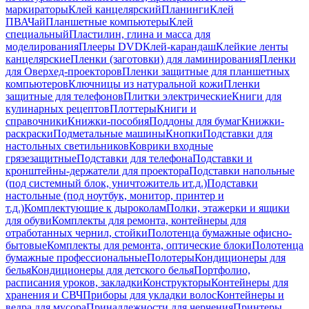
маркираторы
Клей канцелярский
Планинги
Клей
ПВА
Чай
Планшетные компьютеры
Клей
специальный
Пластилин, глина и масса для
моделирования
Плееры DVD
Клей-карандаш
Клейкие ленты
канцелярские
Пленки (заготовки) для ламинирования
Пленки
для Оверхед-проекторов
Пленки защитные для планшетных
компьютеров
Ключницы из натуральной кожи
Пленки
защитные для телефонов
Плитки электрические
Книги для
кулинарных рецептов
Плоттеры
Книги и
справочники
Книжки-пособия
Поддоны для бумаг
Книжки-
раскраски
Подметальные машины
Кнопки
Подставки для
настольных светильников
Коврики входные
грязезащитные
Подставки для телефона
Подставки и
кронштейны-держатели для проектора
Подставки напольные
(под системный блок, уничтожитель ит.д.)
Подставки
настольные (под ноутбук, монитор, принтер и
т.д.)
Комплектующие к дыроколам
Полки, этажерки и ящики
для обуви
Комплекты для ремонта, контейнеры для
отработанных чернил, стойки
Полотенца бумажные офисно-
бытовые
Комплекты для ремонта, оптические блоки
Полотенца
бумажные профессиональные
Полотеры
Кондиционеры для
белья
Кондиционеры для детского белья
Портфолио,
расписания уроков, закладки
Конструкторы
Контейнеры для
хранения и СВЧ
Приборы для укладки волос
Контейнеры и
ведра для мусора
Принадлежности для черчения
Принтеры