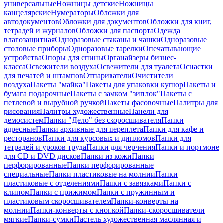
универсальные
Ножницы детские
Ножницы
канцелярские
Нумераторы
Обложки для
автодокументов
Обложки для документов
Обложки для книг,
тетрадей и журналов
Обложки для паспорта
Одежда
влагозащитная
Одноразовые стаканы и чашки
Одноразовые
столовые приборы
Одноразовые тарелки
Опечатывающие
устройства
Опоры для спины
Органайзеры бизнес-
класса
Освежители воздуха
Освежители для туалета
Оснастки
для печатей и штампов
Отпариватели
Очистители
воздуха
Пакеты "майка"
Пакеты для упаковки купюр
Пакеты и
бумага подарочные
Пакеты с замком "зиплок"
Пакеты с
петлевой и вырубной ручкой
Пакеты фасовочные
Палитры для
рисования
Палитры художественные
Панели для
демосистем
Папки "Дело" без скоросшивателя
Папки
адресные
Папки архивные для переплета
Папки для кафе и
ресторанов
Папки для курсовых и дипломов
Папки для
тетрадей и уроков труда
Папки для черчения
Папки и портмоне
для CD и DVD дисков
Папки из кожи
Папки
перфорированные
Папки перфорированные
специальные
Папки пластиковые на молнии
Папки
пластиковые с отделениями
Папки с завязками
Папки с
клипом
Папки с прижимом
Папки с пружинным и
пластиковым скоросшивателем
Папки-конверты на
молнии
Папки-конверты с кнопкой
Папки-скоросшиватели
мягкие
Папки-сумки
Пастель художественная маслянная и