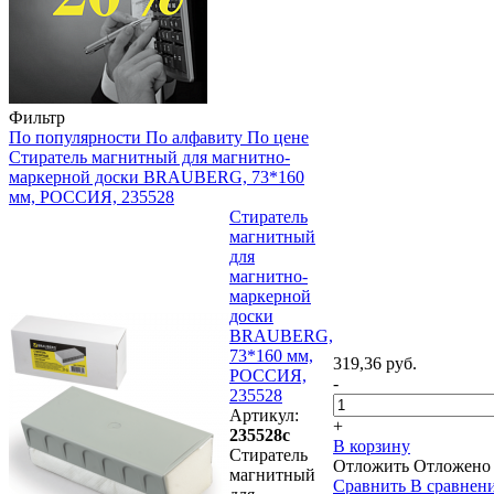
Фильтр
По популярности
По алфавиту
По цене
Стиратель магнитный для магнитно-
маркерной доски BRAUBERG, 73*160
мм, РОССИЯ, 235528
Стиратель
магнитный
для
магнитно-
маркерной
доски
BRAUBERG,
73*160 мм,
319,36 руб.
РОССИЯ,
-
235528
Артикул:
+
235528с
В корзину
Стиратель
Отложить
Отложено
магнитный
Сравнить
В сравнен