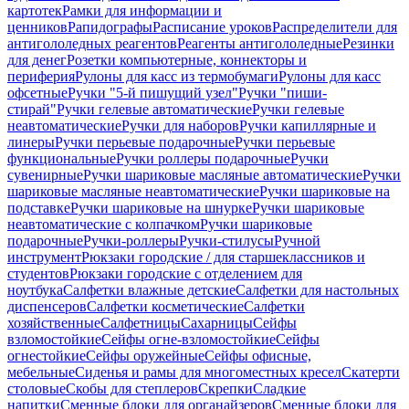
картотек
Рамки для информации и
ценников
Рапидографы
Расписание уроков
Распределители для
антигололедных реагентов
Реагенты антигололедные
Резинки
для денег
Розетки компьютерные, коннекторы и
периферия
Рулоны для касс из термобумаги
Рулоны для касс
офсетные
Ручки "5-й пишущий узел"
Ручки "пиши-
стирай"
Ручки гелевые автоматические
Ручки гелевые
неавтоматические
Ручки для наборов
Ручки капиллярные и
линеры
Ручки перьевые подарочные
Ручки перьевые
функциональные
Ручки роллеры подарочные
Ручки
сувенирные
Ручки шариковые масляные автоматические
Ручки
шариковые масляные неавтоматические
Ручки шариковые на
подставке
Ручки шариковые на шнурке
Ручки шариковые
неавтоматические с колпачком
Ручки шариковые
подарочные
Ручки-роллеры
Ручки-стилусы
Ручной
инструмент
Рюкзаки городские / для старшеклассников и
студентов
Рюкзаки городские с отделением для
ноутбука
Салфетки влажные детские
Салфетки для настольных
диспенсеров
Салфетки косметические
Салфетки
хозяйственные
Салфетницы
Сахарницы
Сейфы
взломостойкие
Сейфы огне-взломостойкие
Сейфы
огнестойкие
Сейфы оружейные
Сейфы офисные,
мебельные
Сиденья и рамы для многоместных кресел
Скатерти
столовые
Скобы для степлеров
Скрепки
Сладкие
напитки
Сменные блоки для органайзеров
Сменные блоки для