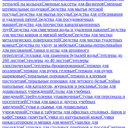
тетрадей на кольцах
Сменные кассеты для фильтров
Сменные
штемпельные подушки
Средства для мытья детской
посуды
Средства для мытья посуды
Средства для отбеливания
и удаления пятен
Средства для посудомоечных
машин
Средства для прочистки канализационных
труб
Средства для смягчения воды и удаления накипи
Средства
для чистки ковров и мягкой мебели
Средства для чистки
металлических поверхностей
Средства для чистки туалетных
комнат
Средства по уходу за мебелью
Стаканы-непроливайки
для рисования
Станки и иглы для архивного
переплета
Стеллажи для хранения бутылей воды
Степлеры до
260 листов
Степлеры до 40 листов
Степлеры
электрические
Степлеры-брошюровщики
Стержни для
роллеров
Стержни для ручек гелевые
Стержни для ручек
шариковые
Стиральные порошки
Стержни к клеевым
пистолетам
Стиральные порошки для детского белья
Стойки
напольные для каталогов, журналов и рекламы
Столы для
дошкольных учреждений
Столы для учебных
заведений
Стрейч-пленки упаковочные
Стулья для персонала и
посетителей
Стулья для школ и других учебных
заведений
Стулья и скамьи для дошкольных
учреждений
Стулья и табуреты для офисных столовых, баров и
кафе
Стяжки (хомуты)
Сумки из натуральной кожи
Сумки
инкассаторские и мешки для монет
Сушилки для
продуктов
Сушилки для столовых приборов и посуды
Счетные