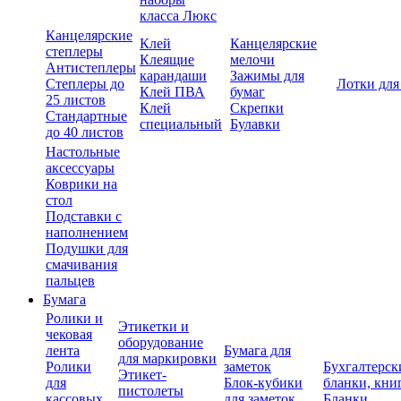
класса Люкс
Канцелярские
Клей
Канцелярские
степлеры
Клеящие
мелочи
Антистеплеры
карандаши
Зажимы для
Степлеры до
Лотки для
Клей ПВА
бумаг
25 листов
Клей
Скрепки
Стандартные
специальный
Булавки
до 40 листов
Настольные
аксессуары
Коврики на
стол
Подставки с
наполнением
Подушки для
смачивания
пальцев
Бумага
Ролики и
Этикетки и
чековая
оборудование
лента
Бумага для
для маркировки
Ролики
заметок
Бухгалтерск
Этикет-
для
Блок-кубики
бланки, кни
пистолеты
кассовых
для заметок
Бланки