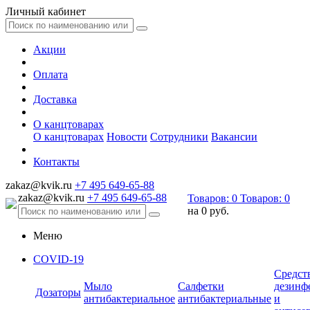
Личный кабинет
Акции
Оплата
Доставка
О канцтоварах
О канцтоварах
Новости
Сотрудники
Вакансии
Контакты
zakaz@kvik.ru
+7 495 649-65-88
zakaz@kvik.ru
+7 495 649-65-88
Товаров:
0
Товаров:
0
на
0 руб.
Меню
COVID-19
Средст
Мыло
Салфетки
дезинф
Дозаторы
антибактериальное
антибактериальные
и