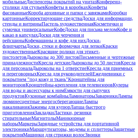
мобильные
Диспенсеры покрытий на унитаз
Конференц-
столики для стульев
Конфеты в коробках
Конфеты
фасованные
Короба архивные и папки с завязками
Коробки
картонные
Корректирующие средства
Доски для информации,
стенды и витрины
Пастель художественная
Косметички и
сумочки универсальные
Кофе
Доски для письма мелом
Кофе и
какао в капсулах
Доски для черчения и
рейсшины
Кофемашины и кофе для них
Доски-
флипчарты
Доски, стеки и формочки для лепки
Краски
художественные
Красящие ролики для этикет-
пистолетов
Дыроколы до 300 листов
Письменные и чертежные
принадлежности
Кресла детские
Дыроколы до 50 листов
Кресла
для персонала
Дыроколы на 1 отверстие
Кресла для приемных
и переговорных
Кресла для руководителей
Ежедневники с
покрытием "под кожу и ткань"
Кронштейны для
мониторов
Кронштейны-крепления для телевизоров
Кулеры
для воды и аксессуары к ним
Емкости для сыпучих
продуктов
Кухонные комбайны
Ламинаторы
Заварники
Лампы
люминесцентные энергосберегающие
Лампы
накаливания
Зажимы для купюр
Лапша быстрого
приготовления
Закладки
Ластики, резинки
стирательные
Магнитолы
Маникюрные
наборы
Маркеры
Зарядные устройства для портативной
электроники
Маршрутизаторы, модемы и сплиттеры
Защитные
покрытия
Машинки для стрижки волос
Звонки