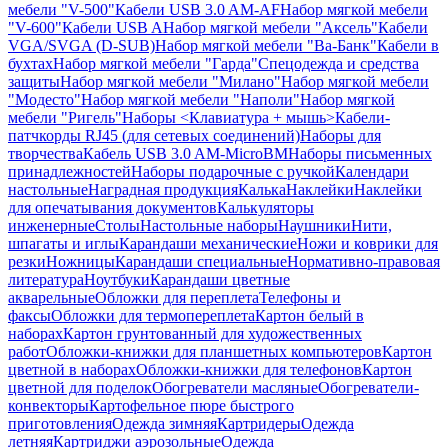
мебели "V-500"
Кабели USB 3.0 AM-AF
Набор мягкой мебели
"V-600"
Кабели USB A
Набор мягкой мебели "Аксель"
Кабели
VGA/SVGA (D-SUB)
Набор мягкой мебели "Ва-Банк"
Кабели в
бухтах
Набор мягкой мебели "Гарда"
Спецодежда и средства
защиты
Набор мягкой мебели "Милано"
Набор мягкой мебели
"Модесто"
Набор мягкой мебели "Наполи"
Набор мягкой
мебели "Ригель"
Наборы <Клавиатура + мышь>
Кабели-
патчкорды RJ45 (для сетевых соединений)
Наборы для
творчества
Кабель USB 3.0 AM-MicroBM
Наборы письменных
принадлежностей
Наборы подарочные с ручкой
Календари
настольные
Наградная продукция
Калька
Наклейки
Наклейки
для опечатывания документов
Калькуляторы
инженерные
Столы
Настольные наборы
Наушники
Нити,
шпагаты и иглы
Карандаши механические
Ножи и коврики для
резки
Ножницы
Карандаши специальные
Нормативно-правовая
литература
Ноутбуки
Карандаши цветные
акварельные
Обложки для переплета
Телефоны и
факсы
Обложки для термопереплета
Картон белый в
наборах
Картон грунтованный для художественных
работ
Обложки-книжки для планшетных компьютеров
Картон
цветной в наборах
Обложки-книжки для телефонов
Картон
цветной для поделок
Обогреватели масляные
Обогреватели-
конвекторы
Картофельное пюре быстрого
приготовления
Одежда зимняя
Картридеры
Одежда
летняя
Картриджи аэрозольные
Одежда