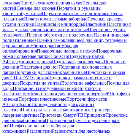
восковая
Пастель художественная сухая
Пеналы для
кистей
Пеналы для ключей
Перчатки и рукавицы
хлопчатобумажные
Перчатки латексные и резиновые
Перья
плакатные
Печати круглые самонаборные
Печенье, крекеры,
сухари и сушки
Планшеты и клипборды
Пластилин
Пластичная
масса для моделирования
Платки носовые
Пленки воздушно-
пузырчатые
Пленки оберточные подарочные
Пленки пищевые
полиэтиленовые
Пленки самоклеящиеся для книг, тетрадей и
журналов
Пломбираторы
Пломбы для
опломбирования
Подарочные наборы с ножом
Подарочные
ножи
Подвесные папки Foolscap
Подвесные папки
А4
Подгузники
Подносы
Подставки для календаря
Подставки
для книг
Подставки для ног
Подставки для подвесных
папок
Подставки для скрепок магнитные
Подставки и боксы
для CD и DVD дисков
Подставки, рамки настенные и
дверные
Покрытия на унитаз
Полотенца вафельные
Помпы для
воды
Портмоне из натуральной кожи
Портреты и
плакаты
Портфели и папки для рисунков и чертежей
Портфели
из кожи
Портфели пластиковые
Портфели форматов
А3
Портфолио
Принадлежности для кухни из
пластика
Принтеры лазерные монохромные
Принтеры
лазерные цветные
Приставки Смарт-ТВ
Прищепки
Проволока
для опломбирования
Протирочная бумага и диспенсеры к
ней
Профессиональные наборы для
художников
Разделители
Разделители для настольных