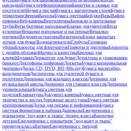
накладки
Бумага перфорированная
Банкетки и скамьи для
посетителей
Бумага писчая
Бумага с магнитным слоем
Бумага
термотрансферная
Бахилы
Бумага цветная
Бейджи
Вазы
Вафли,
пряники
Веб-камеры
Вентиляторы
Бинокли и зрительные
трубы
Весы бытовые напольные
Бланки документов
Весы
кухонные
Вешалки напольные и настенные
Вешалки-
плечики
Видеорегистраторы
Визитницы
Блоки закрытых
лотков для бумаг
Водонагреватели
Глобусы
Головные
уборы
Блокноты для флипчартов
Грамоты и дипломы
Блокноты
с дизайн-обложкой
Бочки и канистры
Брелоки для
ключей
Булавки
Держатели для бумаг
Детекторы и упаковщики
банкнот
Диктофоны цифровые
Дискеты
Бумага копировальная
(копирка)
Диски CD, DVD, BD (Blu-ray)
Бумага масштабно-
координатная
Диспенсеры для туалетной бумаги и
полотенец
Дневники для младших классов
Дневники для
музыкальной школы
Дневники для старших классов
Дневники
универсальные
Бумага цветная для
поделок
Клавиатуры
Документ-камеры
Бумага цветная для
творчества в листах
Дорожные аксессуары
Бумага цветная
крепированная
Доски для письма и информации
Бумага
цветная форматная в наборах
Дыроколы
Ежедневники с
покрытием "под кожу и ткань" бизнес-класса
Ванночки
детские
Ежедневники с покрытием "под кожу и ткань"
премиум-класса
Ватман
Ежедневники с твердой