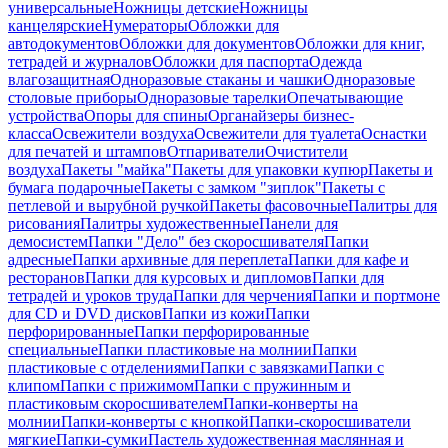
универсальные
Ножницы детские
Ножницы
канцелярские
Нумераторы
Обложки для
автодокументов
Обложки для документов
Обложки для книг,
тетрадей и журналов
Обложки для паспорта
Одежда
влагозащитная
Одноразовые стаканы и чашки
Одноразовые
столовые приборы
Одноразовые тарелки
Опечатывающие
устройства
Опоры для спины
Органайзеры бизнес-
класса
Освежители воздуха
Освежители для туалета
Оснастки
для печатей и штампов
Отпариватели
Очистители
воздуха
Пакеты "майка"
Пакеты для упаковки купюр
Пакеты и
бумага подарочные
Пакеты с замком "зиплок"
Пакеты с
петлевой и вырубной ручкой
Пакеты фасовочные
Палитры для
рисования
Палитры художественные
Панели для
демосистем
Папки "Дело" без скоросшивателя
Папки
адресные
Папки архивные для переплета
Папки для кафе и
ресторанов
Папки для курсовых и дипломов
Папки для
тетрадей и уроков труда
Папки для черчения
Папки и портмоне
для CD и DVD дисков
Папки из кожи
Папки
перфорированные
Папки перфорированные
специальные
Папки пластиковые на молнии
Папки
пластиковые с отделениями
Папки с завязками
Папки с
клипом
Папки с прижимом
Папки с пружинным и
пластиковым скоросшивателем
Папки-конверты на
молнии
Папки-конверты с кнопкой
Папки-скоросшиватели
мягкие
Папки-сумки
Пастель художественная маслянная и