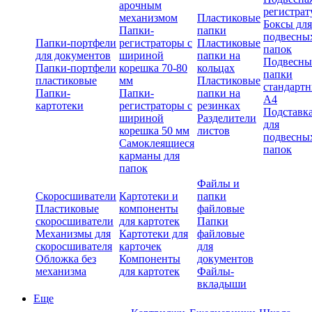
арочным
регистрат
механизмом
Пластиковые
Боксы для
Папки-
папки
подвесны
Папки-портфели
регистраторы с
Пластиковые
папок
для документов
шириной
папки на
Подвесны
Папки-портфели
корешка 70-80
кольцах
папки
пластиковые
мм
Пластиковые
стандарт
Папки-
Папки-
папки на
А4
картотеки
регистраторы с
резинках
Подставк
шириной
Разделители
для
корешка 50 мм
листов
подвесны
Самоклеящиеся
папок
карманы для
папок
Файлы и
Скоросшиватели
Картотеки и
папки
Пластиковые
компоненты
файловые
скоросшиватели
для картотек
Папки
Механизмы для
Картотеки для
файловые
скоросшивателя
карточек
для
Обложка без
Компоненты
документов
механизма
для картотек
Файлы-
вкладыши
Еще