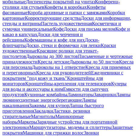
мобильные
Диспенсеры покрытий на унитаз
Конференц-
столики для стульев
Конфеты в коробках
Конфеты
фасованные
Короба архивные и папки с завязками
Коробки
картонные
Корректирующие средства
Доски для информации,
стенды и витрины
Пастель художественная
Косметички и
сумочки универсальные
Кофе
Доски для письма мелом
Кофе и
какао в капсулах
Доски для черчения и
рейсшины
Кофемашины и кофе для них
Доски-
флипчарты
Доски, стеки и формочки для лепки
Краски
художественные
Красящие ролики для этикет-
пистолетов
Дыроколы до 300 листов
Письменные и чертежные
принадлежности
Кресла детские
Дыроколы до 50 листов
Кресла
для персонала
Дыроколы на 1 отверстие
Кресла для приемных
и переговорных
Кресла для руководителей
Ежедневники с
покрытием "под кожу и ткань"
Кронштейны для
мониторов
Кронштейны-крепления для телевизоров
Кулеры
для воды и аксессуары к ним
Емкости для сыпучих
продуктов
Кухонные комбайны
Ламинаторы
Заварники
Лампы
люминесцентные энергосберегающие
Лампы
накаливания
Зажимы для купюр
Лапша быстрого
приготовления
Закладки
Ластики, резинки
стирательные
Магнитолы
Маникюрные
наборы
Маркеры
Зарядные устройства для портативной
электроники
Маршрутизаторы, модемы и сплиттеры
Защитные
покрытия
Машинки для стрижки волос
Звонки