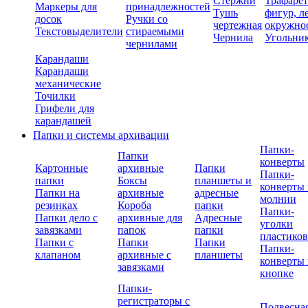
Стержни
Трафаре
Маркеры для
принадлежностей
Тушь
фигур, л
досок
Ручки со
чертежная
окружно
Текстовыделители
стираемыми
Чернила
Угольни
чернилами
Карандаши
Карандаши
механические
Точилки
Грифели для
карандашей
Папки и системы архивации
Папки-
Папки
конверты
Картонные
архивные
Папки
Папки-
папки
Боксы
планшеты и
конверты 
Папки на
архивные
адресные
молнии
резинках
Короба
папки
Папки-
Папки дело с
архивные для
Адресные
уголки
завязками
папок
папки
пластико
Папки с
Папки
Папки
Папки-
клапаном
архивные с
планшеты
конверты 
завязками
кнопке
Папки-
регистраторы с
Подвесна