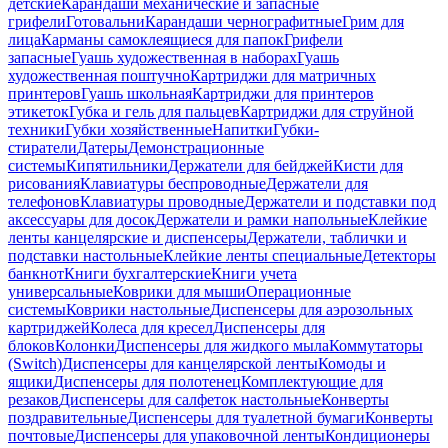
детские
Карандаши механические и запасные
грифели
Готовальни
Карандаши чернографитные
Грим для
лица
Карманы самоклеящиеся для папок
Грифели
запасные
Гуашь художественная в наборах
Гуашь
художественная поштучно
Картриджи для матричных
принтеров
Гуашь школьная
Картриджи для принтеров
этикеток
Губка и гель для пальцев
Картриджи для струйной
техники
Губки хозяйственные
Напитки
Губки-
стиратели
Датеры
Демонстрационные
системы
Кипятильники
Держатели для бейджей
Кисти для
рисования
Клавиатуры беспроводные
Держатели для
телефонов
Клавиатуры проводные
Держатели и подставки под
аксессуары для досок
Держатели и рамки напольные
Клейкие
ленты канцелярские и диспенсеры
Держатели, таблички и
подставки настольные
Клейкие ленты специальные
Детекторы
банкнот
Книги бухгалтерские
Книги учета
универсальные
Коврики для мыши
Операционные
системы
Коврики настольные
Диспенсеры для аэрозольных
картриджей
Колеса для кресел
Диспенсеры для
блоков
Колонки
Диспенсеры для жидкого мыла
Коммутаторы
(Switch)
Диспенсеры для канцелярской ленты
Комоды и
ящики
Диспенсеры для полотенец
Комплектующие для
резаков
Диспенсеры для салфеток настольные
Конверты
поздравительные
Диспенсеры для туалетной бумаги
Конверты
почтовые
Диспенсеры для упаковочной ленты
Кондиционеры