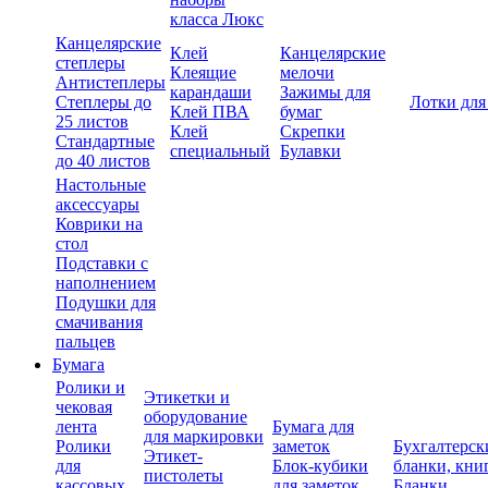
класса Люкс
Канцелярские
Клей
Канцелярские
степлеры
Клеящие
мелочи
Антистеплеры
карандаши
Зажимы для
Степлеры до
Лотки для
Клей ПВА
бумаг
25 листов
Клей
Скрепки
Стандартные
специальный
Булавки
до 40 листов
Настольные
аксессуары
Коврики на
стол
Подставки с
наполнением
Подушки для
смачивания
пальцев
Бумага
Ролики и
Этикетки и
чековая
оборудование
лента
Бумага для
для маркировки
Ролики
заметок
Бухгалтерск
Этикет-
для
Блок-кубики
бланки, кни
пистолеты
кассовых
для заметок
Бланки