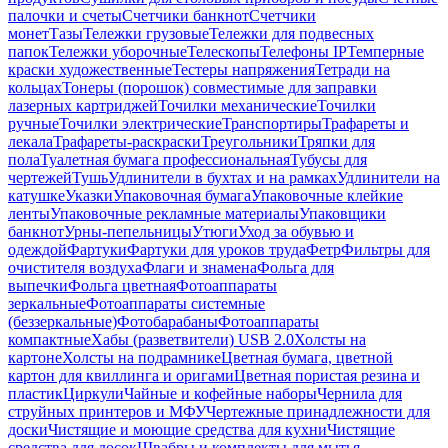
палочки и счеты
Счетчики банкнот
Счетчики
монет
Тазы
Тележки грузовые
Тележки для подвесных
папок
Тележки уборочные
Телескопы
Телефоны IP
Темперные
краски художественные
Тестеры напряжения
Тетради на
кольцах
Тонеры (порошок) совместимые для заправки
лазерных картриджей
Точилки механические
Точилки
ручные
Точилки электрические
Транспортиры
Трафареты и
лекала
Трафареты-раскраски
Треугольники
Тряпки для
пола
Туалетная бумага профессиональная
Тубусы для
чертежей
Тушь
Удлинители в бухтах и на рамках
Удлинители на
катушке
Указки
Упаковочная бумага
Упаковочные клейкие
ленты
Упаковочные рекламные материалы
Упаковщики
банкнот
Урны-пепельницы
Утюги
Уход за обувью и
одеждой
Фартуки
Фартуки для уроков труда
Фетр
Фильтры для
очистителя воздуха
Флаги и знамена
Фольга для
выпечки
Фольга цветная
Фотоаппараты
зеркальные
Фотоаппараты системные
(беззеркальные)
Фотобарабаны
Фотоаппараты
компактные
Хабы (разветвители) USB 2.0
Холсты на
картоне
Холсты на подрамнике
Цветная бумага, цветной
картон для квиллинга и оригами
Цветная пористая резина и
пластик
Циркули
Чайные и кофейные наборы
Чернила для
струйных принтеров и МФУ
Чертежные принадлежности для
доски
Чистящие и моющие средства для кухни
Чистящие
средства для досок
Швабры и комплекты для мытья