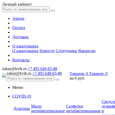
Личный кабинет
Акции
Оплата
Доставка
О канцтоварах
О канцтоварах
Новости
Сотрудники
Вакансии
Контакты
zakaz@kvik.ru
+7 495 649-65-88
zakaz@kvik.ru
+7 495 649-65-88
Товаров:
0
Товаров:
0
на
0 руб.
Меню
COVID-19
Средст
Мыло
Салфетки
дезинф
Дозаторы
антибактериальное
антибактериальные
и