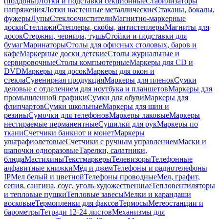
(поддоны)
Лотки и подставки секционные
Стабилизаторы
напряжения
Лотки настенные металлические
Стаканы, бокалы,
фужеры
Лупы
Стеклоочистители
Магнитно-маркерные
доски
Стеллажи
Степлеры, скобы, антистеплеры
Магниты для
досок
Стержни, чернила, тушь
Стойки и подставки для
бумаг
Маринаторы
Столы для офисных столовых, баров и
кафе
Маркерные доски детские
Столы журнальные и
сервировочные
Столы компьютерные
Маркеры для CD и
DVD
Маркеры для досок
Маркеры для окон и
стекла
Сувенирная продукция
Маркеры для пленок
Сумки
деловые с отделением для ноутбука и планшетов
Маркеры для
промышленной графики
Сумки для обуви
Маркеры для
флипчартов
Сумки школьные
Маркеры для шин и
резины
Сумочки для телефонов
Маркеры лаковые
Маркеры
нестираемые перманентные
Сушилки для рук
Маркеры по
ткани
Счетчики банкнот и монет
Маркеры
ультрафиолетовые
Счетчики с ручным управлением
Маски и
шапочки одноразовые
Тарелки, салатники,
блюда
Мастихины
Текстмаркеры
Телевизоры
Телефонные
алфавитные книжки
Мёд и джем
Телефоны и радиотелефоны
IP
Мел белый и цветной
Телефоны проводные
Мел, графит,
сепия, сангина, соус, уголь художественные
Тепловентиляторы
и тепловые пушки
Тепловые завесы
Мелки и карандаши
восковые
Термопленки для факсов
Термосы
Метеостанции и
барометры
Тетради 12-24 листов
Механизмы для