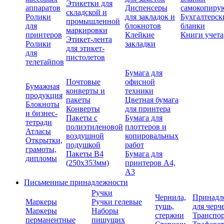
Этикетки для
аппаратов
Диспенсеры
самокопиру
складской и
Ролики
для закладок и
Бухгалтерск
промышленной
для
блокнотов
бланки
маркировки
принтеров
Клейкие
Книги учета
Этикет-лента
Ролики
закладки
для этикет-
для
пистолетов
телетайпов
Бумага для
Почтовые
офисной
Бумажная
конверты и
техники
продукция
пакеты
Цветная бумага
Блокноты
Конверты
для принтера
и бизнес-
Пакеты с
Бумага для
тетради
полиэтиленовой
плоттеров и
Атласы
воздушной
копировальных
Открытки,
подушкой
работ
грамоты,
Пакеты В4
Бумага для
дипломы
(250х353мм)
принтеров А4,
А3
Письменные принадлежности
Ручки
Чернила,
Принадл
Маркеры
Ручки гелевые
тушь,
для черч
Маркеры
Наборы
стержни
Транспо
перманентные
пишущих