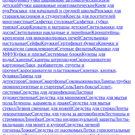
детский
Ручки шариковые неавтоматические
Крем для
рук
Рюкзаки для начальной и средней школы
Рюкзаки для
старшеклассников и студентов
Кресла для посетителей
многоместные
Салфетки столовые
Салфетки, губки,
тряпки
Сахар
Кровати и матрацы детские
Светильники для
досок
Светильники накладные и линейные
Кронштейны-
крепления для микроволновых печей
Светильники
настольные
Сейфы
Кружки
Сертификат-бумага
Крючки и
держатели самоклеящиеся
Сетевые фильтры
Крышки для
МФУ
Кубки и призы
Системные блоки
Кулеры для
воды
Сканеры
Сканеры штрихкодов
Скоросшиватели
картонные
Лаки, разбавители, грунты и
прочие
Скоросшиватели пластиковые
Скрепки, кнопки,
булавки
Лампы для
детекторов
Сливки
Смартфоны
Соковыжималки
Лампы-трубки
люминесцентные и стартеры
Соль
Ланч-боксы
Сплит-
системы
Средства для дезинфекции
Ластики
художественные
Средства для минимоек
Средства для мытья
пола
Леденцы, карамель и драже
Средства для мытья
стекол
Лезвия сменные для ножей
Средства для стирки
Ленты
декоративные
Средства для ухода за автомобилем
Лестницы и
стремянки
Линейки
Средства индивидуальной защиты
Листы-
вкладыши для монет и купюр
Средства личной
гигиены
Ложки
Средства от насекомых
Лотки горизонтальные