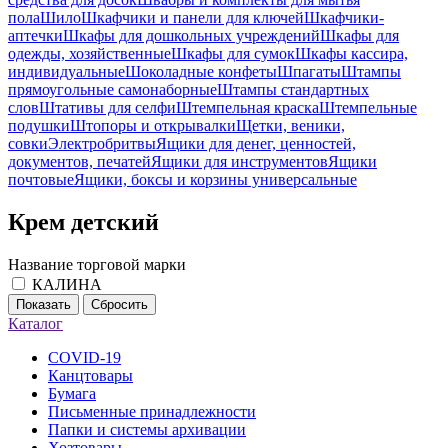
пола
Шило
Шкафчики и панели для ключей
Шкафчики-
аптечки
Шкафы для дошкольных учреждений
Шкафы для
одежды, хозяйственные
Шкафы для сумок
Шкафы кассира,
индивидуальные
Шоколадные конфеты
Шпагаты
Штампы
прямоугольные самонаборные
Штампы стандартных
слов
Штативы для селфи
Штемпельная краска
Штемпельные
подушки
Штопоры и открывалки
Щетки, веники,
совки
Электробритвы
Ящики для денег, ценностей,
документов, печатей
Ящики для инструментов
Ящики
почтовые
Ящики, боксы и корзины универсальные
Крем детский
Название торговой марки
КАЛИНА
Показать
Сбросить
Каталог
COVID-19
Канцтовары
Бумага
Письменные принадлежности
Папки и системы архивации
Хозтовары