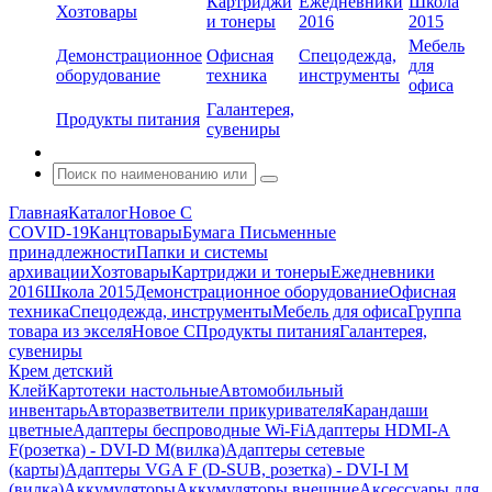
Картриджи
Ежедневники
Школа
Хозтовары
и тонеры
2016
2015
Мебель
Демонстрационное
Офисная
Спецодежда,
для
оборудование
техника
инструменты
офиса
Галантерея,
Продукты питания
сувениры
Главная
Каталог
Новое С
COVID-19
Канцтовары
Бумага
Письменные
принадлежности
Папки и системы
архивации
Хозтовары
Картриджи и тонеры
Ежедневники
2016
Школа 2015
Демонстрационное оборудование
Офисная
техника
Спецодежда, инструменты
Мебель для офиса
Группа
товара из экселя
Новое С
Продукты питания
Галантерея,
сувениры
Крем детский
Клей
Картотеки настольные
Автомобильный
инвентарь
Авторазветвители прикуривателя
Карандаши
цветные
Адаптеры беспроводные Wi-Fi
Адаптеры HDMI-A
F(розетка) - DVI-D M(вилка)
Адаптеры сетевые
(карты)
Адаптеры VGA F (D-SUB, розетка) - DVI-I M
(вилка)
Аккумуляторы
Аккумуляторы внешние
Аксессуары для