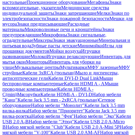
настольные
Проекционное оборудование
Мегафоны
Знаки
вспомогательные, указатели
Медицинские средства
индивидуальной защиты
Знаки запрещающие
Мелки
Знаки по
электробезопасности
Знаки пожарной безопасности
Мешки для
мусора
Знаки предписывающие
Расходные
материалы
Микроволновые печи и кронштейны
Знаки
предупреждающие
Микрофоны
Знаки сигнальные,
оградительные
Миксеры
Знаки эвакуационные
Минеральная и
питьевая вода
Зубные пасты детские
Минимойки
Иглы для
прошивки документов
Мойки воздуха
Игрушки
развивающие
Молоко
Игрушки релаксирующие
Инвентарь для
мытья окон
Мониторы
Инвентарь для уборки на
улице
Музыкальные центры
Мультиварки
МФУ лазерные
МФУ
струйные
Кабели 3xRCA (тюльпан)
Мыло и диспенсеры,
антисептические гели
Кабели DVI-D Dual Link
Мыши
беспроводные компьютерные
Кабели HDMI A - A
Мыши
проводные компьютерные
Кабели HDMI A -
C(mini)
Мясорубки
Кабели HDMI-A - DVI-D
Набор мебели
"Канц"
Кабели Jack 3.5 mm - 2xRCA (тюльпан)
Сетевое
оборудование
Набор мебели "Монолит"
Кабели Jack 3.5 mm
вилка-вилка
Набор мебели "Приоритет"
Кабели Jack 3.5 mm
вилка-розетка
Набор мебели "Фея"
Набор мебели "Эко"
Кабели
USB 2.0 A-B
Набор мебели "Этюд"
Кабели USB 2.0 A-Micro
B
Набор мягкой мебели "Club"
Кабели USB 2.0 A-Mini 5P
Набор
мягкой мебели "V-100"
Кабели USB 2.0 AM-AF
Набор мягкой