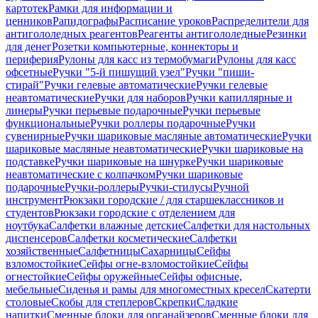
картотек
Рамки для информации и
ценников
Рапидографы
Расписание уроков
Распределители для
антигололедных реагентов
Реагенты антигололедные
Резинки
для денег
Розетки компьютерные, коннекторы и
периферия
Рулоны для касс из термобумаги
Рулоны для касс
офсетные
Ручки "5-й пишущий узел"
Ручки "пиши-
стирай"
Ручки гелевые автоматические
Ручки гелевые
неавтоматические
Ручки для наборов
Ручки капиллярные и
линеры
Ручки перьевые подарочные
Ручки перьевые
функциональные
Ручки роллеры подарочные
Ручки
сувенирные
Ручки шариковые масляные автоматические
Ручки
шариковые масляные неавтоматические
Ручки шариковые на
подставке
Ручки шариковые на шнурке
Ручки шариковые
неавтоматические с колпачком
Ручки шариковые
подарочные
Ручки-роллеры
Ручки-стилусы
Ручной
инструмент
Рюкзаки городские / для старшеклассников и
студентов
Рюкзаки городские с отделением для
ноутбука
Салфетки влажные детские
Салфетки для настольных
диспенсеров
Салфетки косметические
Салфетки
хозяйственные
Салфетницы
Сахарницы
Сейфы
взломостойкие
Сейфы огне-взломостойкие
Сейфы
огнестойкие
Сейфы оружейные
Сейфы офисные,
мебельные
Сиденья и рамы для многоместных кресел
Скатерти
столовые
Скобы для степлеров
Скрепки
Сладкие
напитки
Сменные блоки для органайзеров
Сменные блоки для