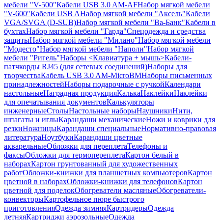
мебели "V-500"
Кабели USB 3.0 AM-AF
Набор мягкой мебели
"V-600"
Кабели USB A
Набор мягкой мебели "Аксель"
Кабели
VGA/SVGA (D-SUB)
Набор мягкой мебели "Ва-Банк"
Кабели в
бухтах
Набор мягкой мебели "Гарда"
Спецодежда и средства
защиты
Набор мягкой мебели "Милано"
Набор мягкой мебели
"Модесто"
Набор мягкой мебели "Наполи"
Набор мягкой
мебели "Ригель"
Наборы <Клавиатура + мышь>
Кабели-
патчкорды RJ45 (для сетевых соединений)
Наборы для
творчества
Кабель USB 3.0 AM-MicroBM
Наборы письменных
принадлежностей
Наборы подарочные с ручкой
Календари
настольные
Наградная продукция
Калька
Наклейки
Наклейки
для опечатывания документов
Калькуляторы
инженерные
Столы
Настольные наборы
Наушники
Нити,
шпагаты и иглы
Карандаши механические
Ножи и коврики для
резки
Ножницы
Карандаши специальные
Нормативно-правовая
литература
Ноутбуки
Карандаши цветные
акварельные
Обложки для переплета
Телефоны и
факсы
Обложки для термопереплета
Картон белый в
наборах
Картон грунтованный для художественных
работ
Обложки-книжки для планшетных компьютеров
Картон
цветной в наборах
Обложки-книжки для телефонов
Картон
цветной для поделок
Обогреватели масляные
Обогреватели-
конвекторы
Картофельное пюре быстрого
приготовления
Одежда зимняя
Картридеры
Одежда
летняя
Картриджи аэрозольные
Одежда