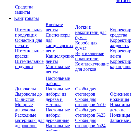
антисе
Средства
защиты
Канцтовары
Клейкие
Лотки и
Штемпельная
ленты
Корректи
накопители для
продукция
Диспенсеры
средства
бумаг
Оснастки для
для
Корректи
Короба для
печати
канцелярских
жидкость
бумаг
Штемпельные
лент
Корректи
Вертикальные
краски
Канцелярские
лента
накопители
Штемпельные
ленты
Корректи
Комплектующие
подушки
Монтажные
карандаш
для лотков
ленты
Настольные
наборы
Дыроколы
Настольные
Скобы для
Дыроколы до
наборы из
степлеров
Офисные 
65 листов
дерева и
Скобы для
ножницы
Мощные
металла
степлеров №10
Ножницы
дыроколы
Настольные
Скобы для
детские
Расходные
наборы
степлеров №23
Ножницы
материалы для
деревянные
Скобы для
Запасные 
дыроколов
Настольные
степлеров №24
наборы