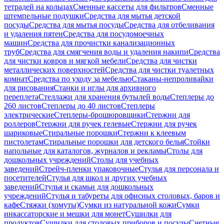
тетрадей на кольцах
Сменные кассеты для фильтров
Сменные
штемпельные подушки
Средства для мытья детской
посуды
Средства для мытья посуды
Средства для отбеливания
и удаления пятен
Средства для посудомоечных
машин
Средства для прочистки канализационных
труб
Средства для смягчения воды и удаления накипи
Средства
для чистки ковров и мягкой мебели
Средства для чистки
металлических поверхностей
Средства для чистки туалетных
комнат
Средства по уходу за мебелью
Стаканы-непроливайки
для рисования
Станки и иглы для архивного
переплета
Стеллажи для хранения бутылей воды
Степлеры до
260 листов
Степлеры до 40 листов
Степлеры
электрические
Степлеры-брошюровщики
Стержни для
роллеров
Стержни для ручек гелевые
Стержни для ручек
шариковые
Стиральные порошки
Стержни к клеевым
пистолетам
Стиральные порошки для детского белья
Стойки
напольные для каталогов, журналов и рекламы
Столы для
дошкольных учреждений
Столы для учебных
заведений
Стрейч-пленки упаковочные
Стулья для персонала и
посетителей
Стулья для школ и других учебных
заведений
Стулья и скамьи для дошкольных
учреждений
Стулья и табуреты для офисных столовых, баров и
кафе
Стяжки (хомуты)
Сумки из натуральной кожи
Сумки
инкассаторские и мешки для монет
Сушилки для
продуктов
Сушилки для столовых приборов и посуды
Счетные