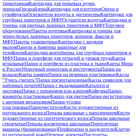
трикотажная
Картриджи для перьевых ручек,
чернила
Органайзеры
Картриджи для плоттеров
Орехи и
сухофрукты
Освежители воздуха и диспенсеры
Картриджи для
струйных принтеров и МФУ
Осушители воздуха
Картриджи и
тонеры для цветных лазерных принтеров и МФУ
Торговое
оборудование
Пакеты почтовые
Картриджи и тонеры для
черно-белых лазерных принтеров, копиров, факсов и
МФУ
Пакеты упаковочные
Картриджи с жидким
мылом
Панели и бамперы защитные для
телефонов
Картриджи-контейнеры для струйных принтеров и
МФУ
Папки и портфели для тетрадей и уроков труда
Карты
игральные
Папки и портфели из пластика и ткани
Карты Мира
и России
Уборочный инвентарь и инструменты
Папки на
кольцах
Карты памяти
Папки на резинках пластиковые
Кассы
"Учись считать"
Папки презентационные
Кассы символов для
наборных печатей
Папки с вкладышами
Каталоги и
листовки
Папки с прижимом или клипом
Кафедры
Папки-
конверты пластиковые
Кашпо для цветов
Папки-регистраторы
с арочным механизмом
Папки-уголки
пластиковые
Пароочистители
Кисти художественные из
натурального волоса
Пеналы школьные с наполнением
Кисти
художественные из синтетического волоса
Пеналы школьные
створчатые
Пеналы-косметички школьные
Переплетные
машины (брошюровщики)
Перфопапки и разделители
Клатчи
из натуральной кожи
Печенье, крекеры
Пистолеты-