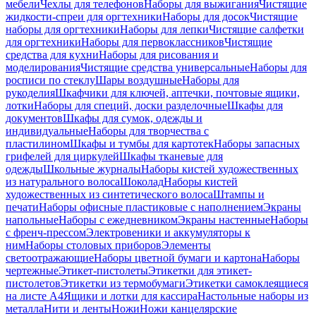
мебели
Чехлы для телефонов
Наборы для выжигания
Чистящие
жидкости-спреи для оргтехники
Наборы для досок
Чистящие
наборы для оргтехники
Наборы для лепки
Чистящие салфетки
для оргтехники
Наборы для первоклассников
Чистящие
средства для кухни
Наборы для рисования и
моделирования
Чистящие средства универсальные
Наборы для
росписи по стеклу
Шары воздушные
Наборы для
рукоделия
Шкафчики для ключей, аптечки, почтовые ящики,
лотки
Наборы для специй, доски разделочные
Шкафы для
документов
Шкафы для сумок, одежды и
индивидуальные
Наборы для творчества с
пластилином
Шкафы и тумбы для картотек
Наборы запасных
грифелей для циркулей
Шкафы тканевые для
одежды
Школьные журналы
Наборы кистей художественных
из натурального волоса
Шоколад
Наборы кистей
художественных из синтетического волоса
Штампы и
печати
Наборы офисные пластиковые с наполнением
Экраны
напольные
Наборы с ежедневником
Экраны настенные
Наборы
с френч-прессом
Электровеники и аккумуляторы к
ним
Наборы столовых приборов
Элементы
светоотражающие
Наборы цветной бумаги и картона
Наборы
чертежные
Этикет-пистолеты
Этикетки для этикет-
пистолетов
Этикетки из термобумаги
Этикетки самоклеящиеся
на листе А4
Ящики и лотки для кассира
Настольные наборы из
металла
Нити и ленты
Ножи
Ножи канцелярские