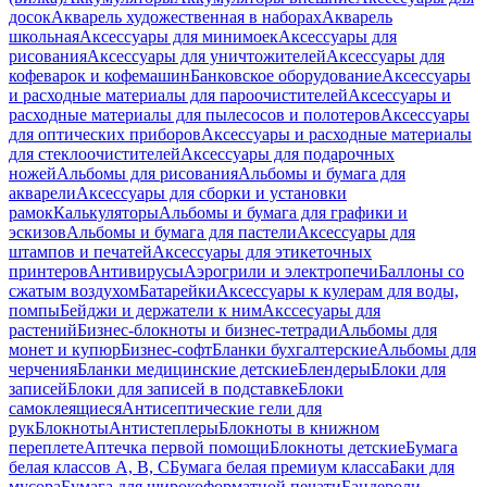
досок
Акварель художественная в наборах
Акварель
школьная
Аксессуары для минимоек
Аксессуары для
рисования
Аксессуары для уничтожителей
Аксессуары для
кофеварок и кофемашин
Банковское оборудование
Аксессуары
и расходные материалы для пароочистителей
Аксессуары и
расходные материалы для пылесосов и полотеров
Аксессуары
для оптических приборов
Аксессуары и расходные материалы
для стеклоочистителей
Аксессуары для подарочных
ножей
Альбомы для рисования
Альбомы и бумага для
акварели
Аксессуары для сборки и установки
рамок
Калькуляторы
Альбомы и бумага для графики и
эскизов
Альбомы и бумага для пастели
Аксессуары для
штампов и печатей
Аксессуары для этикеточных
принтеров
Антивирусы
Аэрогрили и электропечи
Баллоны со
сжатым воздухом
Батарейки
Аксессуары к кулерам для воды,
помпы
Бейджи и держатели к ним
Акссесуары для
растений
Бизнес-блокноты и бизнес-тетради
Альбомы для
монет и купюр
Бизнес-софт
Бланки бухгалтерские
Альбомы для
черчения
Бланки медицинские детские
Блендеры
Блоки для
записей
Блоки для записей в подставке
Блоки
самоклеящиеся
Антисептические гели для
рук
Блокноты
Антистеплеры
Блокноты в книжном
переплете
Аптечка первой помощи
Блокноты детские
Бумага
белая классов А, В, С
Бумага белая премиум класса
Баки для
мусора
Бумага для широкоформатной печати
Бандероли,