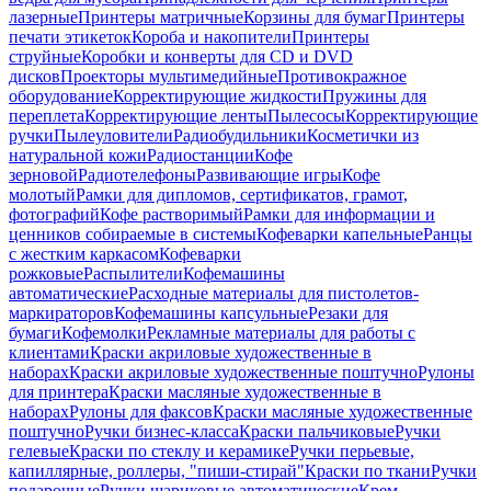
лазерные
Принтеры матричные
Корзины для бумаг
Принтеры
печати этикеток
Короба и накопители
Принтеры
струйные
Коробки и конверты для CD и DVD
дисков
Проекторы мультимедийные
Противокражное
оборудование
Корректирующие жидкости
Пружины для
переплета
Корректирующие ленты
Пылесосы
Корректирующие
ручки
Пылеуловители
Радиобудильники
Косметички из
натуральной кожи
Радиостанции
Кофе
зерновой
Радиотелефоны
Развивающие игры
Кофе
молотый
Рамки для дипломов, сертификатов, грамот,
фотографий
Кофе растворимый
Рамки для информации и
ценников собираемые в системы
Кофеварки капельные
Ранцы
с жестким каркасом
Кофеварки
рожковые
Распылители
Кофемашины
автоматические
Расходные материалы для пистолетов-
маркираторов
Кофемашины капсульные
Резаки для
бумаги
Кофемолки
Рекламные материалы для работы с
клиентами
Краски акриловые художественные в
наборах
Краски акриловые художественные поштучно
Рулоны
для принтера
Краски масляные художественные в
наборах
Рулоны для факсов
Краски масляные художественные
поштучно
Ручки бизнес-класса
Краски пальчиковые
Ручки
гелевые
Краски по стеклу и керамике
Ручки перьевые,
капиллярные, роллеры, "пиши-стирай"
Краски по ткани
Ручки
подарочные
Ручки шариковые автоматические
Крем