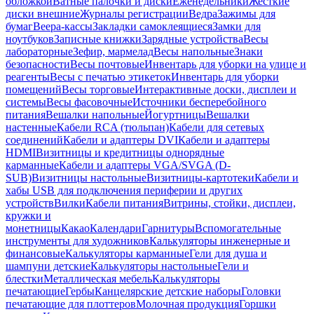
обложкой
Ватные палочки и диски
Еженедельники
Жесткие
диски внешние
Журналы регистрации
Ведра
Зажимы для
бумаг
Веера-кассы
Закладки самоклеящиеся
Замки для
ноутбуков
Записные книжки
Зарядные устройства
Весы
лабораторные
Зефир, мармелад
Весы напольные
Знаки
безопасности
Весы почтовые
Инвентарь для уборки на улице и
реагенты
Весы с печатью этикеток
Инвентарь для уборки
помещений
Весы торговые
Интерактивные доски, дисплеи и
системы
Весы фасовочные
Источники бесперебойного
питания
Вешалки напольные
Йогуртницы
Вешалки
настенные
Кабели RCA (тюльпан)
Кабели для сетевых
соединений
Кабели и адаптеры DVI
Кабели и адаптеры
HDMI
Визитницы и кредитницы однорядные
карманные
Кабели и адаптеры VGA/SVGA (D-
SUB)
Визитницы настольные
Визитницы-картотеки
Кабели и
хабы USB для подключения периферии и других
устройств
Вилки
Кабели питания
Витрины, стойки, дисплеи,
кружки и
монетницы
Какао
Календари
Гарнитуры
Вспомогательные
инструменты для художников
Калькуляторы инженерные и
финансовые
Калькуляторы карманные
Гели для душа и
шампуни детские
Калькуляторы настольные
Гели и
блестки
Металлическая мебель
Калькуляторы
печатающие
Гербы
Канцелярские детские наборы
Головки
печатающие для плоттеров
Молочная продукция
Горшки