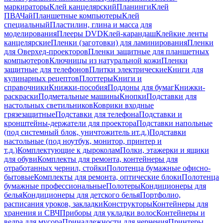
маркираторы
Клей канцелярский
Планинги
Клей
ПВА
Чай
Планшетные компьютеры
Клей
специальный
Пластилин, глина и масса для
моделирования
Плееры DVD
Клей-карандаш
Клейкие ленты
канцелярские
Пленки (заготовки) для ламинирования
Пленки
для Оверхед-проекторов
Пленки защитные для планшетных
компьютеров
Ключницы из натуральной кожи
Пленки
защитные для телефонов
Плитки электрические
Книги для
кулинарных рецептов
Плоттеры
Книги и
справочники
Книжки-пособия
Поддоны для бумаг
Книжки-
раскраски
Подметальные машины
Кнопки
Подставки для
настольных светильников
Коврики входные
грязезащитные
Подставки для телефона
Подставки и
кронштейны-держатели для проектора
Подставки напольные
(под системный блок, уничтожитель ит.д.)
Подставки
настольные (под ноутбук, монитор, принтер и
т.д.)
Комплектующие к дыроколам
Полки, этажерки и ящики
для обуви
Комплекты для ремонта, контейнеры для
отработанных чернил, стойки
Полотенца бумажные офисно-
бытовые
Комплекты для ремонта, оптические блоки
Полотенца
бумажные профессиональные
Полотеры
Кондиционеры для
белья
Кондиционеры для детского белья
Портфолио,
расписания уроков, закладки
Конструкторы
Контейнеры для
хранения и СВЧ
Приборы для укладки волос
Контейнеры и
ведра для мусора
Принадлежности для черчения
Принтеры