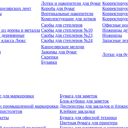
Лотки и накопители для бумаг
Корректирую
нцелярских лент
Короба для бумаг
Корректирую
ы
Вертикальные накопители
Корректирую
Комплектующие для лотков
Корректиру
ы
Скобы для степлеров
Офисные но
из дерева и металла
Скобы для степлеров №10
Ножницы де
 деревянные
Скобы для степлеров №23
Ножницы
 класса Люкс
Скобы для степлеров №24
Запасные ле
Канцелярские мелочи
и
Зажимы для бумаг
Лотки для б
Скрепки
Булавки
е для маркировки
Бумага для заметок
Блок-кубики для заметок
й и промышленной маркировки
Диспенсеры для закладок и блокн
-пистолетов
Клейкие закладки
кеты
Бумага для офисной техники
Цветная бумага для принтера
ой воздушной подушкой
Бумага для плоттеров и копирова