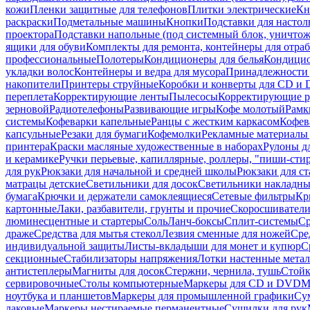
кожи
Пленки защитные для телефонов
Плитки электрические
Кн
раскраски
Подметальные машины
Кнопки
Подставки для настол
проектора
Подставки напольные (под системный блок, уничтожи
ящики для обуви
Комплекты для ремонта, контейнеры для отра
профессиональные
Полотеры
Кондиционеры для белья
Кондицио
укладки волос
Контейнеры и ведра для мусора
Принадлежности 
накопители
Принтеры струйные
Коробки и конверты для CD и
переплета
Корректирующие ленты
Пылесосы
Корректирующие р
зерновой
Радиотелефоны
Развивающие игры
Кофе молотый
Рамк
системы
Кофеварки капельные
Ранцы с жестким каркасом
Кофев
капсульные
Резаки для бумаги
Кофемолки
Рекламные материалы 
принтера
Краски масляные художественные в наборах
Рулоны д
и керамике
Ручки перьевые, капиллярные, роллеры, "пиши-сти
для рук
Рюкзаки для начальной и средней школы
Рюкзаки для ст
матрацы детские
Светильники для досок
Светильники накладны
бумага
Крючки и держатели самоклеящиеся
Сетевые фильтры
Кр
картонные
Лаки, разбавители, грунты и прочие
Скоросшиватели
люминесцентные и стартеры
Соль
Ланч-боксы
Сплит-системы
Ср
драже
Средства для мытья стекол
Лезвия сменные для ножей
Сре
индивидуальной защиты
Листы-вкладыши для монет и купюр
С
секционные
Стабилизаторы напряжения
Лотки настенные мета
антистеплеры
Магниты для досок
Стержни, чернила, тушь
Стойк
сервировочные
Столы компьютерные
Маркеры для CD и DVD
М
ноутбука и планшетов
Маркеры для промышленной графики
Су
лаковые
Маркеры нестираемые перманентные
Сушилки для рук