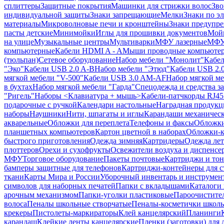
сплиттеры
Защитные покрытия
Машинки для стрижки волос
Зво
индивидуальной защиты
Знаки запрещающие
Мелки
Знаки по э
материалы
Микроволновые печи и кронштейны
Знаки предупр
пасты детские
Минимойки
Иглы для прошивки документов
Мойк
на улице
Музыкальные центры
Мультиварки
МФУ лазерные
МФУ
компьютерные
Кабели HDMI A - A
Мыши проводные компьюте
(тюльпан)
Сетевое оборудование
Набор мебели "Монолит"
Кабел
"Эко"
Кабели USB 2.0 A-B
Набор мебели "Этюд"
Кабели USB 2.0
мягкой мебели "V-500"
Кабели USB 3.0 AM-AF
Набор мягкой ме
в бухтах
Набор мягкой мебели "Гарда"
Спецодежда и средства 
"Ригель"
Наборы <Клавиатура + мышь>
Кабели-патчкорды RJ45 
подарочные с ручкой
Календари настольные
Наградная продукц
наборы
Наушники
Нити, шпагаты и иглы
Карандаши механичес
акварельные
Обложки для переплета
Телефоны и факсы
Обложки
планшетных компьютеров
Картон цветной в наборах
Обложки-к
быстрого приготовления
Одежда зимняя
Картридеры
Одежда лет
плоттеров
Орехи и сухофрукты
Освежители воздуха и диспенсе
МФУ
Торговое оборудование
Пакеты почтовые
Картриджи и тон
бамперы защитные для телефонов
Картриджи-контейнеры для 
ткани
Карты Мира и России
Уборочный инвентарь и инструмен
символов для наборных печатей
Папки с вкладышами
Каталоги 
арочным механизмом
Папки-уголки пластиковые
Пароочистите
волоса
Пеналы школьные створчатые
Пеналы-косметички школ
крекеры
Пистолеты-маркираторы
Клей канцелярский
Планинги
карандаш
Клейкие ленты канцелярские
Пленки (заготовки) для