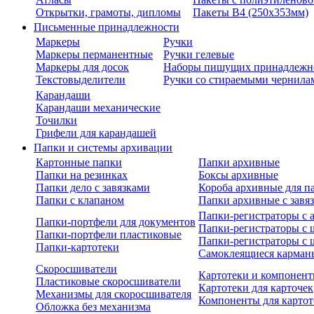
Открытки, грамоты, дипломы
Пакеты В4 (250х353мм)
Письменные принадлежности
Маркеры
Ручки
Маркеры перманентные
Ручки гелевые
Маркеры для досок
Наборы пишущих принадлежн
Текстовыделители
Ручки со стираемыми чернила
Карандаши
Карандаши механические
Точилки
Грифели для карандашей
Папки и системы архивации
Картонные папки
Папки архивные
Папки на резинках
Боксы архивные
Папки дело с завязками
Короба архивные для п
Папки с клапаном
Папки архивные с завя
Папки-регистраторы с
Папки-портфели для документов
Папки-регистраторы с 
Папки-портфели пластиковые
Папки-регистраторы с 
Папки-картотеки
Самоклеящиеся карман
Скоросшиватели
Картотеки и компонент
Пластиковые скоросшиватели
Картотеки для карточек
Механизмы для скоросшивателя
Компоненты для картот
Обложка без механизма