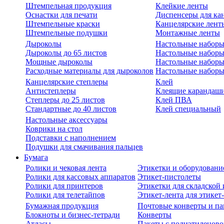
Штемпельная продукция
Клейкие ленты
Оснастки для печати
Диспенсеры для ка
Штемпельные краски
Канцелярские лент
Штемпельные подушки
Монтажные ленты
Дыроколы
Настольные набор
Дыроколы до 65 листов
Настольные наборы 
Мощные дыроколы
Настольные наборы
Расходные материалы для дыроколов
Настольные наборы
Канцелярские степлеры
Клей
Антистеплеры
Клеящие карандаш
Степлеры до 25 листов
Клей ПВА
Стандартные до 40 листов
Клей специальный
Настольные аксессуары
Коврики на стол
Подставки с наполнением
Подушки для смачивания пальцев
Бумага
Ролики и чековая лента
Этикетки и оборудовани
Ролики для кассовых аппаратов
Этикет-пистолеты
Ролики для принтеров
Этикетки для складско
Ролики для телетайпов
Этикет-лента для этикет
Бумажная продукция
Почтовые конверты и па
Блокноты и бизнес-тетради
Конверты
Атласы
Пакеты с полиэтиленов