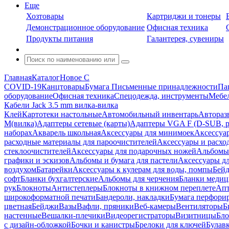
Еще
Хозтовары
Картриджи и тонеры
Демонстрационное оборудование
Офисная техника
Продукты питания
Галантерея, сувениры
Главная
Каталог
Новое С
COVID-19
Канцтовары
Бумага
Письменные принадлежности
Па
оборудование
Офисная техника
Спецодежда, инструменты
Мебел
Кабели Jack 3.5 mm вилка-вилка
Клей
Картотеки настольные
Автомобильный инвентарь
Автораз
M(вилка)
Адаптеры сетевые (карты)
Адаптеры VGA F (D-SUB, ро
наборах
Акварель школьная
Аксессуары для минимоек
Аксессуа
расходные материалы для пароочистителей
Аксессуары и расхо
стеклоочистителей
Аксессуары для подарочных ножей
Альбомы 
графики и эскизов
Альбомы и бумага для пастели
Аксессуары дл
воздухом
Батарейки
Аксессуары к кулерам для воды, помпы
Бейд
софт
Бланки бухгалтерские
Альбомы для черчения
Бланки медиц
рук
Блокноты
Антистеплеры
Блокноты в книжном переплете
Апт
широкоформатной печати
Бандероли, накладки
Бумага перфори
цветная
Бейджи
Вазы
Вафли, пряники
Веб-камеры
Вентиляторы
Б
настенные
Вешалки-плечики
Видеорегистраторы
Визитницы
Бло
с дизайн-обложкой
Бочки и канистры
Брелоки для ключей
Булав