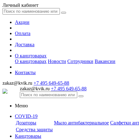
Личный кабинет
Акции
Оплата
Доставка
О канцтоварах
О канцтоварах
Новости
Сотрудники
Вакансии
Контакты
zakaz@kvik.ru
+7 495 649-65-88
zakaz@kvik.ru
+7 495 649-65-88
Меню
COVID-19
Дозаторы
Мыло антибактериальное
Салфетки ан
Средства защиты
Канцтовары