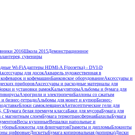
вники 2016
Школа 2015
Демонстрационное
алантерея, сувениры
дные Wi-Fi
Адаптеры HDMI-A F(розетка) - DVI-D
Аксессуары для досок
Акварель художественная в
 кофеварок и кофемашин
Банковское оборудование
Аксессуары и
ческих приборов
Аксессуары и расходные материалы для
борки и установки рамок
Калькуляторы
Альбомы и бумага для
тивирусы
Аэрогрили и электропечи
Баллоны со сжатым
 и бизнес-тетради
Альбомы для монет и купюр
Бизнес-
подставке
Блоки самоклеящиеся
Антисептические гели для
В, С
Бумага белая премиум класса
Баки для мусора
Бумага для
а с магнитным слоем
Бумага термотрансферная
Бахилы
Бумага
кументов
Весы кухонные
Вешалки напольные и
е уборы
Блокноты для флипчартов
Грамоты и дипломы
Блокноты
оны цифровые
Дискеты
Бумага копировальная (копирка)
Диски