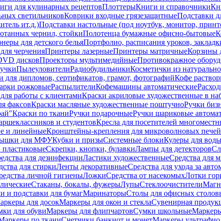
иги для кулинарных рецептов
Плоттеры
Книги и справочники
Кн
ьных светильников
Коврики входные грязезащитные
Подставки д
тель ит.д.)
Подставки настольные (под ноутбук, монитор, принтер
ботанных чернил, стойки
Полотенца бумажные офисно-бытовые
К
неры для детского белья
Портфолио, расписания уроков, закладк
для черчения
Принтеры лазерные
Принтеры матричные
Корзины 
 DVD дисков
Проекторы мультимедийные
Противокражное оборуд
учки
Пылеуловители
Радиобудильники
Косметички из натуральн
и для дипломов, сертификатов, грамот, фотографий
Кофе раство
арки рожковые
Распылители
Кофемашины автоматические
Расход
для работы с клиентами
Краски акриловые художественные в на
ля факсов
Краски масляные художественные поштучно
Ручки бизн
рай"
Краски по ткани
Ручки подарочные
Ручки шариковые автома
аршеклассников и студентов
Кресла для посетителей многоместн
е и линейные
Кронштейны-крепления для микроволновых печей
ышки для МФУ
Кубки и призы
Системные блоки
Кулеры для вод
 пластиковые
Скрепки, кнопки, булавки
Лампы для детекторов
Сл
едства для дезинфекции
Ластики художественные
Средства для 
дства для стирки
Ленты декоративные
Средства для ухода за авт
редства личной гигиены
Ложки
Средства от насекомых
Лотки гор
ллические
Стаканы, бокалы, фужеры
Лупы
Стеклоочистители
Магн
и и подставки для бумаг
Маринаторы
Столы для офисных столовы
аркеры для досок
Маркеры для окон и стекла
Сувенирная продук
мки для обуви
Маркеры для флипчартов
Сумки школьные
Маркеры
Маркеры по ткани
Счетчики банкнот и монет
Маркеры ультрафио