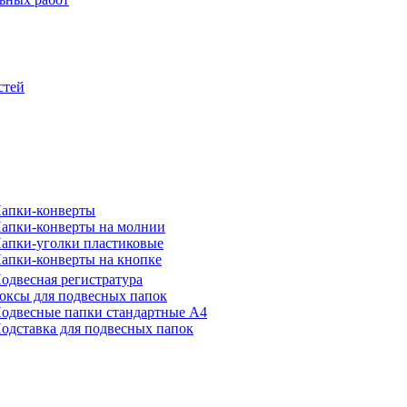
стей
апки-конверты
апки-конверты на молнии
апки-уголки пластиковые
апки-конверты на кнопке
одвесная регистратура
оксы для подвесных папок
одвесные папки стандартные А4
одставка для подвесных папок