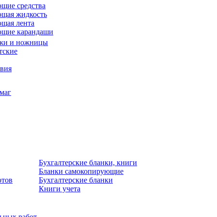
щие средства
щая жидкость
щая лента
ющие карандаши
жи и ножницы
тские
звия
умаг
Бухгалтерские бланки, книги
Бланки самокопирующие
отов
Бухгалтерские бланки
Книги учета
льных работ