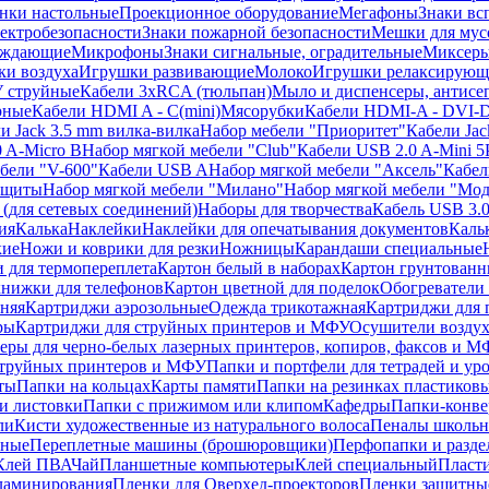
нки настольные
Проекционное оборудование
Мегафоны
Знаки вс
лектробезопасности
Знаки пожарной безопасности
Мешки для мус
еждающие
Микрофоны
Знаки сигнальные, оградительные
Миксер
и воздуха
Игрушки развивающие
Молоко
Игрушки релаксирующ
 струйные
Кабели 3xRCA (тюльпан)
Мыло и диспенсеры, антисе
рные
Кабели HDMI A - C(mini)
Мясорубки
Кабели HDMI-A - DVI-
и Jack 3.5 mm вилка-вилка
Набор мебели "Приоритет"
Кабели Jac
 A-Micro B
Набор мягкой мебели "Club"
Кабели USB 2.0 A-Mini 5
бели "V-600"
Кабели USB A
Набор мягкой мебели "Аксель"
Кабе
защиты
Набор мягкой мебели "Милано"
Набор мягкой мебели "Мод
(для сетевых соединений)
Наборы для творчества
Кабель USB 3.
ия
Калька
Наклейки
Наклейки для опечатывания документов
Каль
кие
Ножи и коврики для резки
Ножницы
Карандаши специальные
 для термопереплета
Картон белый в наборах
Картон грунтованн
нижки для телефонов
Картон цветной для поделок
Обогреватели
няя
Картриджи аэрозольные
Одежда трикотажная
Картриджи для 
ры
Картриджи для струйных принтеров и МФУ
Осушители воздух
еры для черно-белых лазерных принтеров, копиров, факсов и 
струйных принтеров и МФУ
Папки и портфели для тетрадей и уро
ты
Папки на кольцах
Карты памяти
Папки на резинках пластиков
и листовки
Папки с прижимом или клипом
Кафедры
Папки-конве
ли
Кисти художественные из натурального волоса
Пеналы школьн
ьные
Переплетные машины (брошюровщики)
Перфопапки и разде
Клей ПВА
Чай
Планшетные компьютеры
Клей специальный
Пласти
 ламинирования
Пленки для Оверхед-проекторов
Пленки защитны