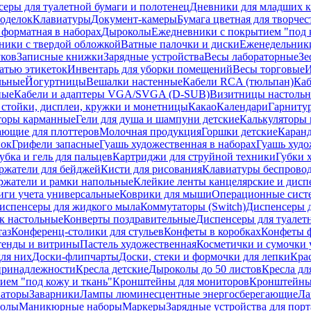
еры для туалетной бумаги и полотенец
Дневники для младших к
поделок
Клавиатуры
Документ-камеры
Бумага цветная для творчес
 форматная в наборах
Дыроколы
Ежедневники с покрытием "под к
ники с твердой обложкой
Ватные палочки и диски
Еженедельник
уков
Записные книжки
Зарядные устройства
Весы лабораторные
Зе
атью этикеток
Инвентарь для уборки помещений
Весы торговые
И
льные
Йогуртницы
Вешалки настенные
Кабели RCA (тюльпан)
Каб
ные
Кабели и адаптеры VGA/SVGA (D-SUB)
Визитницы настоль
стойки, дисплеи, кружки и монетницы
Какао
Календари
Гарниту
торы карманные
Гели для душа и шампуни детские
Калькуляторы 
ающие для плоттеров
Молочная продукция
Горшки детские
Каранд
пок
Грифели запасные
Гуашь художественная в наборах
Гуашь худо
убка и гель для пальцев
Картриджи для струйной техники
Губки 
ржатели для бейджей
Кисти для рисования
Клавиатуры беспрово
ржатели и рамки напольные
Клейкие ленты канцелярские и дисп
иги учета универсальные
Коврики для мыши
Операционные сист
испенсеры для жидкого мыла
Коммутаторы (Switch)
Диспенсеры д
к настольные
Конверты поздравительные
Диспенсеры для туалет
таз
Конференц-столики для стульев
Конфеты в коробках
Конфеты 
тенды и витрины
Пастель художественная
Косметички и сумочки 
ля них
Доски-флипчарты
Доски, стеки и формочки для лепки
Кра
принадлежности
Кресла детские
Дыроколы до 50 листов
Кресла дл
ием "под кожу и ткань"
Кронштейны для мониторов
Кронштейны-
аторы
Заварники
Лампы люминесцентные энергосберегающие
Ла
толы
Маникюрные наборы
Маркеры
Зарядные устройства для пор