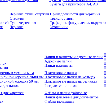
Бумага для принтеров А4, А3
Чернила, тушь, стержни
Принадлежности для черчения
Стержни
Транспортиры
остей
Тушь чертежная
Трафареты фигур, лекал, окружно
ми
Чернила
Угольники
П
Папки планшеты и адресные папки
П
Адресные папки
апок
П
Папки планшеты
зками
П
 арочным механизмом
Пластиковые папки
П
шириной корешка 70-80 мм
Пластиковые папки на кольцах
Б
шириной корешка 50 мм
Пластиковые папки на резинках
П
ы для папок
Разделители листов
П
ы для картотек
Файлы и папки файловые
Папки файловые для документов
ек
Файлы-вкладыши