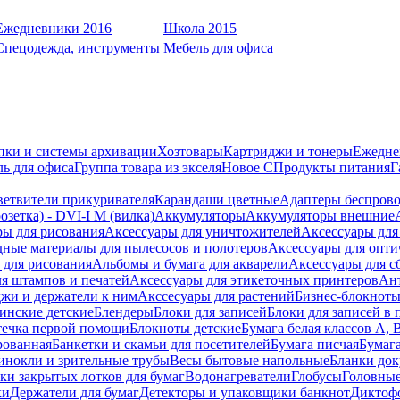
Ежедневники 2016
Школа 2015
Спецодежда, инструменты
Мебель для офиса
пки и системы архивации
Хозтовары
Картриджи и тонеры
Ежедне
ь для офиса
Группа товара из экселя
Новое С
Продукты питания
Г
ветвители прикуривателя
Карандаши цветные
Адаптеры беспрово
зетка) - DVI-I M (вилка)
Аккумуляторы
Аккумуляторы внешние
ры для рисования
Аксессуары для уничтожителей
Аксессуары для
дные материалы для пылесосов и полотеров
Аксессуары для опти
для рисования
Альбомы и бумага для акварели
Аксессуары для с
я штампов и печатей
Аксессуары для этикеточных принтеров
Ан
жи и держатели к ним
Акссесуары для растений
Бизнес-блокноты
инские детские
Блендеры
Блоки для записей
Блоки для записей в 
ечка первой помощи
Блокноты детские
Бумага белая классов А, 
рованная
Банкетки и скамьи для посетителей
Бумага писчая
Бумаг
инокли и зрительные трубы
Весы бытовые напольные
Бланки до
ки закрытых лотков для бумаг
Водонагреватели
Глобусы
Головны
ки
Держатели для бумаг
Детекторы и упаковщики банкнот
Диктоф