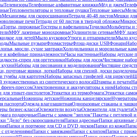
ры
Телевизоры
Телефонные алфавитные книжки
Мёд и джем
Телеф
енные
Тепловентиляторы и тепловые пушки
Тепловые завесы
Мелк
в
Механизмы для скоросшивания
Тетради 40-48 листов
Мешки для
оволновые печи
Тетради от 60 листов в твердой обложке
Микрос
ка
Торты, пирожные
Тостеры и вафельницы
Точилки
Мольберты и 
тели
МФУ лазерные монохромные
Удлинители сетевые
МФУ лазе
идкое для детей
Мыло кусковое
Утюги и отпариватели
Мыло куск
воды
Мыльные пузыри
Фломастеры
Флэш-диски USB
Фонари
Набо
лопья, мюсли, сухие завтраки
Холодильники и морозильные кам
е и кофейные принадлежности
Часы настенные
Наборы детские 
идкости-спреи для оргтехники
Наборы для досок
Чистящие набор
я кухни
Наборы для рисования и моделирования
Чистящие средст
и, почтовые ящики, лотки
Наборы для специй, доски разделочн
 тумбы для картотек
Наборы запасных грифелей для циркулей
Ш
й художественных из синтетического волоса
Штампы и печати
На
 френч-прессом
Электровеники и аккумуляторы к ним
Наборы ст
 для этикет-пистолетов
Этикетки из термобумаги
Этикетки само
ерсальные
Ножницы детские
Ножницы канцелярские
Нумератор
я паспорта
Одежда влагозащитная
Одноразовые стаканы и чашки
еры бизнес-класса
Освежители воздуха
Освежители для туалета
О
умага подарочные
Пакеты с замком "зиплок"
Пакеты с петлевой 
ки "Дело" без скоросшивателя
Папки адресные
Папки архивные д
ния
Папки и портмоне для CD и DVD дисков
Папки из кожи
Папк
 с отделениями
Папки с завязками
Папки с клипом
Папки с приж
 кнопкой
Папки-скоросшиватели мягкие
Папки-сумки
Пастель худ