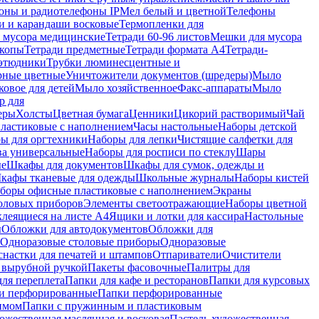
оны и радиотелефоны IP
Мел белый и цветной
Телефоны
и и карандаши восковые
Термопленки для
 мусора медицинские
Тетради 60-96 листов
Мешки для мусора
копы
Тетради предметные
Тетради формата А4
Тетради-
этюдники
Трубки люминесцентные и
рные цветные
Уничтожители документов (шредеры)
Мыло
овое для детей
Мыло хозяйственное
Факс-аппараты
Мыло
р для
еры
Холсты
Цветная бумага
Ценники
Цикорий растворимый
Чай
пластиковые с наполнением
Часы настольные
Наборы детской
ы для оргтехники
Наборы для лепки
Чистящие салфетки для
ва универсальные
Наборы для росписи по стеклу
Шары
ые
Шкафы для документов
Шкафы для сумок, одежды и
кафы тканевые для одежды
Школьные журналы
Наборы кистей
боры офисные пластиковые с наполнением
Экраны
оловых приборов
Элементы светоотражающие
Наборы цветной
клеящиеся на листе А4
Ящики и лотки для кассира
Настольные
ы
Обложки для автодокументов
Обложки для
Одноразовые столовые приборы
Одноразовые
снастки для печатей и штампов
Отпариватели
Очистители
и вырубной ручкой
Пакеты фасовочные
Палитры для
ля переплета
Папки для кафе и ресторанов
Папки для курсовых
и перфорированные
Папки перфорированные
имом
Папки с пружинным и пластиковым
ожественная маслянная и восковая
Пастель художественная