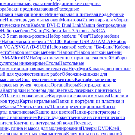
помогательные, указатели
Медицинские средства
ора
Знаки предписывающие
Расходные
ы
Знаки эвакуационные
Минеральная и питьевая вода
Зубные
ие
Инвентарь для мытья окон
Мониторы
Инвентарь для уборки
птические гели
Кабели DVI-D Dual Link
Мыши беспроводные
D
Набор мебели "Канц"
Кабели Jack 3.5 mm - 2xRCA
k 3.5 mm вилка-розетка
Набор мебели "Фея"
Набор мебели
P
Набор мягкой мебели "V-100"
Кабели USB 2.0 AM-AF
Набор
ли VGA/SVGA (D-SUB)
Набор мягкой мебели "Ва-Банк"
Кабели
есто"
Набор мягкой мебели "Наполи"
Набор мягкой мебели
0 AM-MicroBM
Наборы письменных принадлежностей
Наборы
куляторы инженерные
Столы
Настольные
Нормативно-правовая литература
Ноутбуки
Карандаши цветные
ый для художественных работ
Обложки-книжки для
 масляные
Обогреватели-конвекторы
Картофельное пюре
перьевых ручек, чернила
Органайзеры
Картриджи для
а
Картриджи и тонеры для цветных лазерных принтеров и
МФУ
Пакеты упаковочные
Картриджи с жидким мылом
Панели и
ков труда
Карты игральные
Папки и портфели из пластика и
ые
Кассы "Учись считать"
Папки презентационные
Кассы
рты пластиковые
Кашпо для цветов
Папки-регистраторы с
ые с наполнением
Кисти художественные из синтетического
лители
Клатчи из натуральной кожи
Печенье,
лин, глина и масса для моделирования
Плееры DVD
Клей-
е для планшетных компьютеров
Ключницы из натуральной