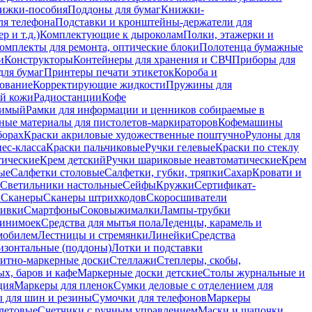
ижки-пособия
Поддоны для бумаг
Книжки-
ля телефона
Подставки и кронштейны-держатели для
 и т.д.)
Комплектующие к дыроколам
Полки, этажерки и
омплекты для ремонта, оптические блоки
Полотенца бумажные
и
Конструкторы
Контейнеры для хранения и СВЧ
Приборы для
для бумаг
Принтеры печати этикеток
Короба и
ование
Корректирующие жидкости
Пружины для
ой кожи
Радиостанции
Кофе
римый
Рамки для информации и ценников собираемые в
ные материалы для пистолетов-маркираторов
Кофемашины
борах
Краски акриловые художественные поштучно
Рулоны для
ес-класса
Краски пальчиковые
Ручки гелевые
Краски по стеклу
тические
Крем детский
Ручки шариковые неавтоматические
Крем
ые
Салфетки столовые
Салфетки, губки, тряпки
Сахар
Кровати и
Светильники настольные
Сейфы
Кружки
Сертификат-
ы
Сканеры
Сканеры штрихкодов
Скоросшиватели
ивки
Смартфоны
Соковыжималки
Лампы-трубки
минимоек
Средства для мытья пола
Леденцы, карамель и
омобилем
Лестницы и стремянки
Линейки
Средства
изонтальные (поддоны)
Лотки и подставки
итно-маркерные доски
Стеллажи
Степлеры, скобы,
х, баров и кафе
Маркерные доски детские
Столы журнальные и
ция
Маркеры для пленок
Сумки деловые с отделением для
 для шин и резины
Сумочки для телефонов
Маркеры
летовые
Счетчики с ручным управлением
Маски и шапочки