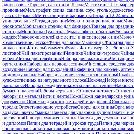
одноразовые
Тарелки, салатники, блюда
Мастихины
Текстмарке
проводные
Мел, графит, сепия, сангина, соус, уголь художеств
факсов
Термосы
Метеостанции и барометры
Тетради 12-24 листо
универсальные
Тетради для нот
Мешки полипропиленовые
Микр
блокноты
Мобильные стенды для баннеров
Товары для праздни
стартеры
Моноблоки
Туалетная бумага офисно-бытовая
Увлажни
жидкое
Упаковочные клейкие ленты и диспенсеры к ним
Мыло ж
хозяйственное детское
Фены для волос
Мыльницы
Фильтры для 
инкассации
Фотоальбомы
Фотобумага
Фотокамеры
Хлебопечки
Х
листовой
Чай пакетированный
Чайники
Чайники-термосы
Чайны
мебели
Чехлы для телефонов
Наборы для выжигания
Чистящие ж
оргтехники
Наборы для первоклассников
Чистящие средства дл
воздушные
Наборы для рукоделия
Шкафчики для ключей, аптечк
индивидуальные
Наборы для творчества с пластилином
Шкафы и
художественных из натурального волоса
Шоколад
Наборы кисте
напольные
Наборы с ежедневником
Экраны настенные
Наборы с
бумаги и картона
Наборы чертежные
Этикет-пистолеты
Этикетки
наборы из металла
Нити и ленты
Ножи
Ножи канцелярские унив
документов
Обложки для книг, тетрадей и журналов
Обложки дл
тарелки
Опечатывающие устройства
Опоры для спины
Органайз
воздуха
Пакеты "майка"
Пакеты для упаковки купюр
Пакеты и б
рисования
Палитры художественные
Панели для демосистем
Пап
и дипломов
Папки для тетрадей и уроков труда
Папки для черче
специальные
Папки пластиковые на молнии
Папки пластиковые
скоросшивателем
Папки-конверты на молнии
Папки-конверты с