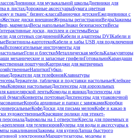
лассов
Дневники для музыкальной школы
Дневники для
тва в листах
Дорожные аксессуары
Бумага цветная
ожу и ткань" бизнес-класса
Ванночки детские
Ежедневники с
и
Жесткие диски внешние
Журналы регистрации
Ведра
Зажимы
фир, мармелад
Весы напольные
Знаки безопасности
Весы
нтерактивные доски, дисплеи и системы
Весы
ели для сетевых соединений
Кабели и адаптеры DVI
Кабели и
ные
Визитницы-картотеки
Кабели и хабы USB для подключения
ры
Вспомогательные инструменты для
настольные
Гели и блестки
Металлическая мебель
Калькуляторы
аши механические и запасные грифели
Готовальни
Карандаши
жественная поштучно
Картриджи для матричных
хозяйственные
Напитки
Губки-
дные
Держатели для телефонов
Клавиатуры
енсеры
Держатели, таблички и подставки настольные
Клейкие
емы
Коврики настольные
Диспенсеры для аэрозольных
ля канцелярской ленты
Комоды и ящики
Диспенсеры для
ной бумаги
Конверты почтовые
Диспенсеры для упаковочной
фасованные
Короба архивные и папки с завязками
Коробки
универсальные
Кофе
Доски для письма мелом
Кофе и какао в
ски художественные
Красящие ролики для этикет-
я персонала
Дыроколы на 1 отверстие
Кресла для приемных и
крепления для телевизоров
Кулеры для воды и аксессуары к
мпы накаливания
Зажимы для купюр
Лапша быстрого
тативной электроники
Маршрутизаторы, модемы и