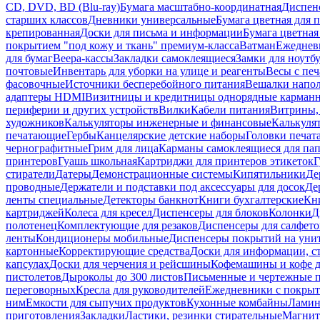
CD, DVD, BD (Blu-ray)
Бумага масштабно-координатная
Диспенс
старших классов
Дневники универсальные
Бумага цветная для 
крепированная
Доски для письма и информации
Бумага цветная
покрытием "под кожу и ткань" премиум-класса
Ватман
Ежеднев
для бумаг
Веера-кассы
Закладки самоклеящиеся
Замки для ноутб
почтовые
Инвентарь для уборки на улице и реагенты
Весы с печ
фасовочные
Источники бесперебойного питания
Вешалки напо
адаптеры HDMI
Визитницы и кредитницы однорядные карман
периферии и других устройств
Вилки
Кабели питания
Витрины, 
художников
Калькуляторы инженерные и финансовые
Калькуля
печатающие
Гербы
Канцелярские детские наборы
Головки печат
чернографитные
Грим для лица
Карманы самоклеящиеся для па
принтеров
Гуашь школьная
Картриджи для принтеров этикеток
Г
стиратели
Датеры
Демонстрационные системы
Кипятильники
Де
проводные
Держатели и подставки под аксессуары для досок
Де
ленты специальные
Детекторы банкнот
Книги бухгалтерские
Кн
картриджей
Колеса для кресел
Диспенсеры для блоков
Колонки
Д
полотенец
Комплектующие для резаков
Диспенсеры для салфето
ленты
Кондиционеры мобильные
Диспенсеры покрытий на уни
картонные
Корректирующие средства
Доски для информации, с
капсулах
Доски для черчения и рейсшины
Кофемашины и кофе д
пистолетов
Дыроколы до 300 листов
Письменные и чертежные 
переговорных
Кресла для руководителей
Ежедневники с покрыт
ним
Емкости для сыпучих продуктов
Кухонные комбайны
Ламин
приготовления
Закладки
Ластики, резинки стирательные
Магни