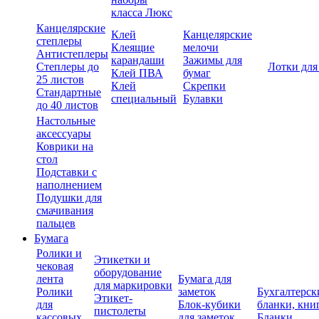
класса Люкс
Канцелярские
Клей
Канцелярские
степлеры
Клеящие
мелочи
Антистеплеры
карандаши
Зажимы для
Степлеры до
Лотки для
Клей ПВА
бумаг
25 листов
Клей
Скрепки
Стандартные
специальный
Булавки
до 40 листов
Настольные
аксессуары
Коврики на
стол
Подставки с
наполнением
Подушки для
смачивания
пальцев
Бумага
Ролики и
Этикетки и
чековая
оборудование
лента
Бумага для
для маркировки
Ролики
заметок
Бухгалтерск
Этикет-
для
Блок-кубики
бланки, кни
пистолеты
кассовых
для заметок
Бланки