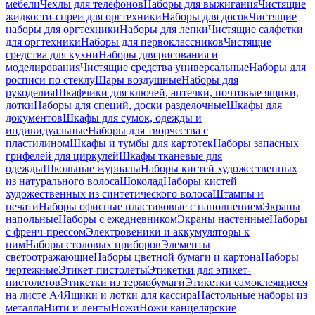
мебели
Чехлы для телефонов
Наборы для выжигания
Чистящие
жидкости-спреи для оргтехники
Наборы для досок
Чистящие
наборы для оргтехники
Наборы для лепки
Чистящие салфетки
для оргтехники
Наборы для первоклассников
Чистящие
средства для кухни
Наборы для рисования и
моделирования
Чистящие средства универсальные
Наборы для
росписи по стеклу
Шары воздушные
Наборы для
рукоделия
Шкафчики для ключей, аптечки, почтовые ящики,
лотки
Наборы для специй, доски разделочные
Шкафы для
документов
Шкафы для сумок, одежды и
индивидуальные
Наборы для творчества с
пластилином
Шкафы и тумбы для картотек
Наборы запасных
грифелей для циркулей
Шкафы тканевые для
одежды
Школьные журналы
Наборы кистей художественных
из натурального волоса
Шоколад
Наборы кистей
художественных из синтетического волоса
Штампы и
печати
Наборы офисные пластиковые с наполнением
Экраны
напольные
Наборы с ежедневником
Экраны настенные
Наборы
с френч-прессом
Электровеники и аккумуляторы к
ним
Наборы столовых приборов
Элементы
светоотражающие
Наборы цветной бумаги и картона
Наборы
чертежные
Этикет-пистолеты
Этикетки для этикет-
пистолетов
Этикетки из термобумаги
Этикетки самоклеящиеся
на листе А4
Ящики и лотки для кассира
Настольные наборы из
металла
Нити и ленты
Ножи
Ножи канцелярские