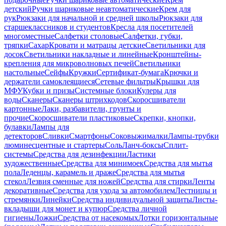
детский
Ручки шариковые неавтоматические
Крем для
рук
Рюкзаки для начальной и средней школы
Рюкзаки для
старшеклассников и студентов
Кресла для посетителей
многоместные
Салфетки столовые
Салфетки, губки,
тряпки
Сахар
Кровати и матрацы детские
Светильники для
досок
Светильники накладные и линейные
Кронштейны-
крепления для микроволновых печей
Светильники
настольные
Сейфы
Кружки
Сертификат-бумага
Крючки и
держатели самоклеящиеся
Сетевые фильтры
Крышки для
МФУ
Кубки и призы
Системные блоки
Кулеры для
воды
Сканеры
Сканеры штрихкодов
Скоросшиватели
картонные
Лаки, разбавители, грунты и
прочие
Скоросшиватели пластиковые
Скрепки, кнопки,
булавки
Лампы для
детекторов
Сливки
Смартфоны
Соковыжималки
Лампы-трубки
люминесцентные и стартеры
Соль
Ланч-боксы
Сплит-
системы
Средства для дезинфекции
Ластики
художественные
Средства для минимоек
Средства для мытья
пола
Леденцы, карамель и драже
Средства для мытья
стекол
Лезвия сменные для ножей
Средства для стирки
Ленты
декоративные
Средства для ухода за автомобилем
Лестницы и
стремянки
Линейки
Средства индивидуальной защиты
Листы-
вкладыши для монет и купюр
Средства личной
гигиены
Ложки
Средства от насекомых
Лотки горизонтальные