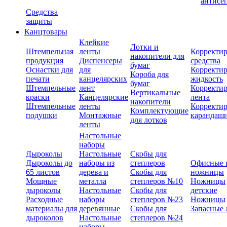
антисе
Средства
защиты
Канцтовары
Клейкие
Лотки и
Штемпельная
ленты
Корректи
накопители для
продукция
Диспенсеры
средства
бумаг
Оснастки для
для
Корректи
Короба для
печати
канцелярских
жидкость
бумаг
Штемпельные
лент
Корректи
Вертикальные
краски
Канцелярские
лента
накопители
Штемпельные
ленты
Корректи
Комплектующие
подушки
Монтажные
карандаш
для лотков
ленты
Настольные
наборы
Дыроколы
Настольные
Скобы для
Дыроколы до
наборы из
степлеров
Офисные 
65 листов
дерева и
Скобы для
ножницы
Мощные
металла
степлеров №10
Ножницы
дыроколы
Настольные
Скобы для
детские
Расходные
наборы
степлеров №23
Ножницы
материалы для
деревянные
Скобы для
Запасные 
дыроколов
Настольные
степлеров №24
наборы