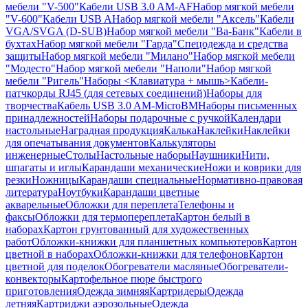
мебели "V-500"
Кабели USB 3.0 AM-AF
Набор мягкой мебели
"V-600"
Кабели USB A
Набор мягкой мебели "Аксель"
Кабели
VGA/SVGA (D-SUB)
Набор мягкой мебели "Ва-Банк"
Кабели в
бухтах
Набор мягкой мебели "Гарда"
Спецодежда и средства
защиты
Набор мягкой мебели "Милано"
Набор мягкой мебели
"Модесто"
Набор мягкой мебели "Наполи"
Набор мягкой
мебели "Ригель"
Наборы <Клавиатура + мышь>
Кабели-
патчкорды RJ45 (для сетевых соединений)
Наборы для
творчества
Кабель USB 3.0 AM-MicroBM
Наборы письменных
принадлежностей
Наборы подарочные с ручкой
Календари
настольные
Наградная продукция
Калька
Наклейки
Наклейки
для опечатывания документов
Калькуляторы
инженерные
Столы
Настольные наборы
Наушники
Нити,
шпагаты и иглы
Карандаши механические
Ножи и коврики для
резки
Ножницы
Карандаши специальные
Нормативно-правовая
литература
Ноутбуки
Карандаши цветные
акварельные
Обложки для переплета
Телефоны и
факсы
Обложки для термопереплета
Картон белый в
наборах
Картон грунтованный для художественных
работ
Обложки-книжки для планшетных компьютеров
Картон
цветной в наборах
Обложки-книжки для телефонов
Картон
цветной для поделок
Обогреватели масляные
Обогреватели-
конвекторы
Картофельное пюре быстрого
приготовления
Одежда зимняя
Картридеры
Одежда
летняя
Картриджи аэрозольные
Одежда