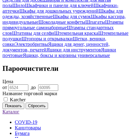
пола
Шило
Шкафчики и панели для ключей
Шкафчики-
аптечки
Шкафы для дошкольных учреждений
Шкафы для
одежды, хозяйственные
Шкафы для сумок
Шкафы кассира,
индивидуальные
Шоколадные конфеты
Шпагаты
Штампы
прямоугольные самонаборные
Штампы стандартных
слов
Штативы для селфи
Штемпельная краска
Штемпельные
подушки
Штопоры и открывалки
Щетки, веники,
совки
Электробритвы
Ящики для денег, ценностей,
документов, печатей
Ящики для инструментов
Ящики
почтовые
Ящики, боксы и корзины универсальные
Пароочистители
Цена
от
до
Название торговой марки
Karcher
Показать
Сбросить
Каталог
COVID-19
Канцтовары
Бумага