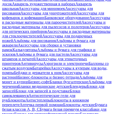
досок
Акварель художественная в наборах
Акварель
школьная
Аксессуары для минимоек
Аксессуары для
рисования
Аксессуары для уничтожителей
Аксессуары для
кофеварок и кофемашин
Банковское оборудование
Аксессуары
и расходные материалы для пароочистителей
Аксессуары и
расходные материалы для пылесосов и полотеров
Аксессуары
для оптических приборов
Аксессуары и расходные материалы
для стеклоочистителей
Аксессуары для подарочных
ножей
Альбомы для рисования
Альбомы и бумага для
акварели
Аксессуары для сборки и установки
рамок
Калькуляторы
Альбомы и бумага для графики и
эскизов
Альбомы и бумага для пастели
Аксессуары для
штампов и печатей
Аксессуары для этикеточных
принтеров
Антивирусы
Аэрогрили и электропечи
Баллоны со
сжатым воздухом
Батарейки
Аксессуары к кулерам для воды,
помпы
Бейджи и держатели к ним
Акссесуары для
растений
Бизнес-блокноты и бизнес-тетради
Альбомы для
монет и купюр
Бизнес-софт
Бланки бухгалтерские
Альбомы для
черчения
Бланки медицинские детские
Блендеры
Блоки для
записей
Блоки для записей в подставке
Блоки
самоклеящиеся
Антисептические гели для
рук
Блокноты
Антистеплеры
Блокноты в книжном
переплете
Аптечка первой помощи
Блокноты детские
Бумага
белая классов А, В, С
Бумага белая премиум класса
Баки для
мусора
Бумага для широкоформатной печати
Бандероли,