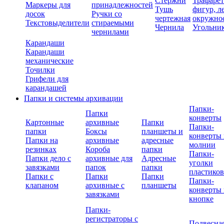
Стержни
Трафаре
Маркеры для
принадлежностей
Тушь
фигур, л
досок
Ручки со
чертежная
окружно
Текстовыделители
стираемыми
Чернила
Угольни
чернилами
Карандаши
Карандаши
механические
Точилки
Грифели для
карандашей
Папки и системы архивации
Папки-
Папки
конверты
Картонные
архивные
Папки
Папки-
папки
Боксы
планшеты и
конверты 
Папки на
архивные
адресные
молнии
резинках
Короба
папки
Папки-
Папки дело с
архивные для
Адресные
уголки
завязками
папок
папки
пластико
Папки с
Папки
Папки
Папки-
клапаном
архивные с
планшеты
конверты 
завязками
кнопке
Папки-
регистраторы с
Подвесна