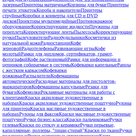
лазерные
Принтеры матричные
Корзины для бумаг
Принтеры
печати этикеток
Короба и накопители
Принтеры
струйные
Коробки и конверты для CD и DVD
дисков
Проекторы мультимедийные
Противокражное
оборудование
Корректирующие жидкости
Пружины для
переплета
Корректирующие ленты
Пылесосы
Корректирующие
ручки
Пылеуловители
Радиобудильники
Косметички из
натуральной кожи
Радиостанции
Кофе
зерновой
Радиотелефоны
Развивающие игры
Кофе
молотый
Рамки для дипломов, сертификатов, грамот,
фотографий
Кофе растворимый
Рамки для информации и
ценников собираемые в системы
Кофеварки капельные
Ранцы
с жестким каркасом
Кофеварки
рожковые
Распылители
Кофемашины
автоматические
Расходные материалы для пистолетов-
маркираторов
Кофемашины капсульные
Резаки для
бумаги
Кофемолки
Рекламные материалы для работы с
клиентами
Краски акриловые художественные в
наборах
Краски акриловые художественные поштучно
Рулоны
для принтера
Краски масляные художественные в
наборах
Рулоны для факсов
Краски масляные художественные
поштучно
Ручки бизнес-класса
Краски пальчиковые
Ручки
гелевые
Краски по стеклу и керамике
Ручки перьевые,
капиллярные, роллеры, "пиши-стирай"
Краски по ткани
Ручки
подарочные
Ручки шариковые автоматические
Крем