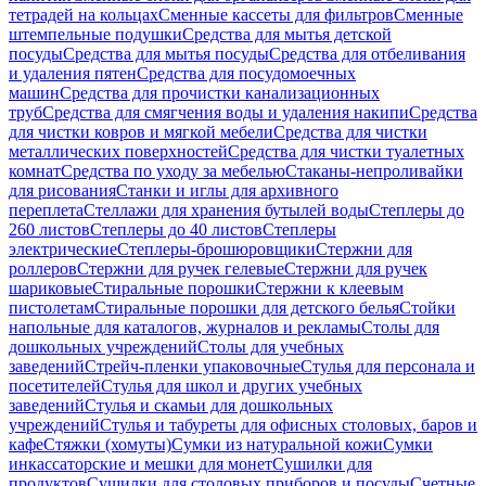
тетрадей на кольцах
Сменные кассеты для фильтров
Сменные
штемпельные подушки
Средства для мытья детской
посуды
Средства для мытья посуды
Средства для отбеливания
и удаления пятен
Средства для посудомоечных
машин
Средства для прочистки канализационных
труб
Средства для смягчения воды и удаления накипи
Средства
для чистки ковров и мягкой мебели
Средства для чистки
металлических поверхностей
Средства для чистки туалетных
комнат
Средства по уходу за мебелью
Стаканы-непроливайки
для рисования
Станки и иглы для архивного
переплета
Стеллажи для хранения бутылей воды
Степлеры до
260 листов
Степлеры до 40 листов
Степлеры
электрические
Степлеры-брошюровщики
Стержни для
роллеров
Стержни для ручек гелевые
Стержни для ручек
шариковые
Стиральные порошки
Стержни к клеевым
пистолетам
Стиральные порошки для детского белья
Стойки
напольные для каталогов, журналов и рекламы
Столы для
дошкольных учреждений
Столы для учебных
заведений
Стрейч-пленки упаковочные
Стулья для персонала и
посетителей
Стулья для школ и других учебных
заведений
Стулья и скамьи для дошкольных
учреждений
Стулья и табуреты для офисных столовых, баров и
кафе
Стяжки (хомуты)
Сумки из натуральной кожи
Сумки
инкассаторские и мешки для монет
Сушилки для
продуктов
Сушилки для столовых приборов и посуды
Счетные