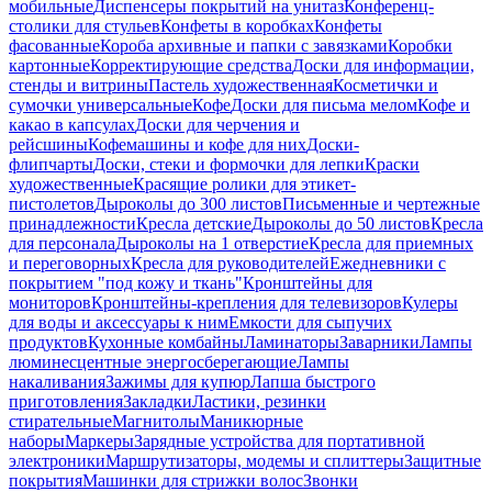
мобильные
Диспенсеры покрытий на унитаз
Конференц-
столики для стульев
Конфеты в коробках
Конфеты
фасованные
Короба архивные и папки с завязками
Коробки
картонные
Корректирующие средства
Доски для информации,
стенды и витрины
Пастель художественная
Косметички и
сумочки универсальные
Кофе
Доски для письма мелом
Кофе и
какао в капсулах
Доски для черчения и
рейсшины
Кофемашины и кофе для них
Доски-
флипчарты
Доски, стеки и формочки для лепки
Краски
художественные
Красящие ролики для этикет-
пистолетов
Дыроколы до 300 листов
Письменные и чертежные
принадлежности
Кресла детские
Дыроколы до 50 листов
Кресла
для персонала
Дыроколы на 1 отверстие
Кресла для приемных
и переговорных
Кресла для руководителей
Ежедневники с
покрытием "под кожу и ткань"
Кронштейны для
мониторов
Кронштейны-крепления для телевизоров
Кулеры
для воды и аксессуары к ним
Емкости для сыпучих
продуктов
Кухонные комбайны
Ламинаторы
Заварники
Лампы
люминесцентные энергосберегающие
Лампы
накаливания
Зажимы для купюр
Лапша быстрого
приготовления
Закладки
Ластики, резинки
стирательные
Магнитолы
Маникюрные
наборы
Маркеры
Зарядные устройства для портативной
электроники
Маршрутизаторы, модемы и сплиттеры
Защитные
покрытия
Машинки для стрижки волос
Звонки