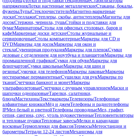
(поддоны)
Лотки и подставки секционные
Стабилизаторы
напряжения
Лотки настенные металлические
Стаканы, бокалы,
фужеры
Лупы
Стеклоочистители
Магнитно-маркерные
доски
Стеллажи
Степлеры, скобы, антистеплеры
Магниты для
досок
Стержни, чернила, тушь
Стойки и подставки для
бумаг
Маринаторы
Столы для офисных столовых, баров и
кафе
Маркерные доски детские
Столы журнальные и
сервировочные
Столы компьютерные
Маркеры для CD и
DVD
Маркеры для досок
Маркеры для окон и
стекла
Сувенирная продукция
Маркеры для пленок
Сумки
деловые с отделением для ноутбука и планшетов
Маркеры для
промышленной графики
Сумки для обуви
Маркеры для
флипчартов
Сумки школьные
Маркеры для шин и
резины
Сумочки для телефонов
Маркеры лаковые
Маркеры
нестираемые перманентные
Сушилки для рук
Маркеры по
ткани
Счетчики банкнот и монет
Маркеры
ультрафиолетовые
Счетчики с ручным управлением
Маски и
шапочки одноразовые
Тарелки, салатники,
блюда
Мастихины
Текстмаркеры
Телевизоры
Телефонные
алфавитные книжки
Мёд и джем
Телефоны и радиотелефоны
IP
Мел белый и цветной
Телефоны проводные
Мел, графит,
сепия, сангина, соус, уголь художественные
Тепловентиляторы
и тепловые пушки
Тепловые завесы
Мелки и карандаши
восковые
Термопленки для факсов
Термосы
Метеостанции и
барометры
Тетради 12-24 листов
Механизмы для