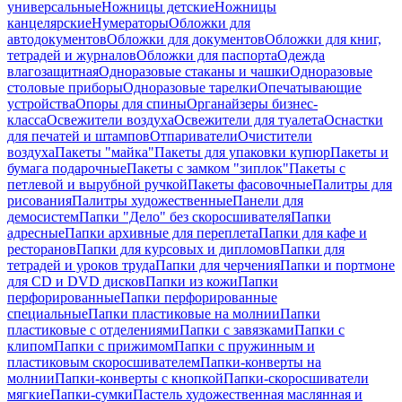
универсальные
Ножницы детские
Ножницы
канцелярские
Нумераторы
Обложки для
автодокументов
Обложки для документов
Обложки для книг,
тетрадей и журналов
Обложки для паспорта
Одежда
влагозащитная
Одноразовые стаканы и чашки
Одноразовые
столовые приборы
Одноразовые тарелки
Опечатывающие
устройства
Опоры для спины
Органайзеры бизнес-
класса
Освежители воздуха
Освежители для туалета
Оснастки
для печатей и штампов
Отпариватели
Очистители
воздуха
Пакеты "майка"
Пакеты для упаковки купюр
Пакеты и
бумага подарочные
Пакеты с замком "зиплок"
Пакеты с
петлевой и вырубной ручкой
Пакеты фасовочные
Палитры для
рисования
Палитры художественные
Панели для
демосистем
Папки "Дело" без скоросшивателя
Папки
адресные
Папки архивные для переплета
Папки для кафе и
ресторанов
Папки для курсовых и дипломов
Папки для
тетрадей и уроков труда
Папки для черчения
Папки и портмоне
для CD и DVD дисков
Папки из кожи
Папки
перфорированные
Папки перфорированные
специальные
Папки пластиковые на молнии
Папки
пластиковые с отделениями
Папки с завязками
Папки с
клипом
Папки с прижимом
Папки с пружинным и
пластиковым скоросшивателем
Папки-конверты на
молнии
Папки-конверты с кнопкой
Папки-скоросшиватели
мягкие
Папки-сумки
Пастель художественная маслянная и