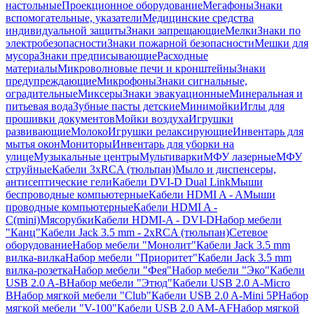
настольные
Проекционное оборудование
Мегафоны
Знаки
вспомогательные, указатели
Медицинские средства
индивидуальной защиты
Знаки запрещающие
Мелки
Знаки по
электробезопасности
Знаки пожарной безопасности
Мешки для
мусора
Знаки предписывающие
Расходные
материалы
Микроволновые печи и кронштейны
Знаки
предупреждающие
Микрофоны
Знаки сигнальные,
оградительные
Миксеры
Знаки эвакуационные
Минеральная и
питьевая вода
Зубные пасты детские
Минимойки
Иглы для
прошивки документов
Мойки воздуха
Игрушки
развивающие
Молоко
Игрушки релаксирующие
Инвентарь для
мытья окон
Мониторы
Инвентарь для уборки на
улице
Музыкальные центры
Мультиварки
МФУ лазерные
МФУ
струйные
Кабели 3xRCA (тюльпан)
Мыло и диспенсеры,
антисептические гели
Кабели DVI-D Dual Link
Мыши
беспроводные компьютерные
Кабели HDMI A - A
Мыши
проводные компьютерные
Кабели HDMI A -
C(mini)
Мясорубки
Кабели HDMI-A - DVI-D
Набор мебели
"Канц"
Кабели Jack 3.5 mm - 2xRCA (тюльпан)
Сетевое
оборудование
Набор мебели "Монолит"
Кабели Jack 3.5 mm
вилка-вилка
Набор мебели "Приоритет"
Кабели Jack 3.5 mm
вилка-розетка
Набор мебели "Фея"
Набор мебели "Эко"
Кабели
USB 2.0 A-B
Набор мебели "Этюд"
Кабели USB 2.0 A-Micro
B
Набор мягкой мебели "Club"
Кабели USB 2.0 A-Mini 5P
Набор
мягкой мебели "V-100"
Кабели USB 2.0 AM-AF
Набор мягкой