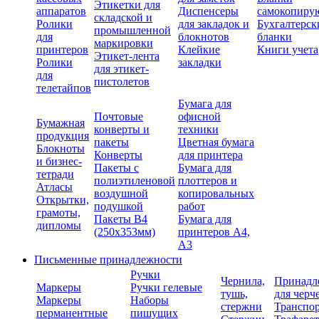
Этикетки для
аппаратов
Диспенсеры
самокопиру
складской и
Ролики
для закладок и
Бухгалтерск
промышленной
для
блокнотов
бланки
маркировки
принтеров
Клейкие
Книги учета
Этикет-лента
Ролики
закладки
для этикет-
для
пистолетов
телетайпов
Бумага для
Почтовые
офисной
Бумажная
конверты и
техники
продукция
пакеты
Цветная бумага
Блокноты
Конверты
для принтера
и бизнес-
Пакеты с
Бумага для
тетради
полиэтиленовой
плоттеров и
Атласы
воздушной
копировальных
Открытки,
подушкой
работ
грамоты,
Пакеты В4
Бумага для
дипломы
(250х353мм)
принтеров А4,
А3
Письменные принадлежности
Ручки
Чернила,
Принадл
Маркеры
Ручки гелевые
тушь,
для черч
Маркеры
Наборы
стержни
Транспо
перманентные
пишущих