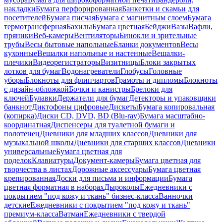
накладки
Бумага перфорированная
Банкетки и скамьи для
посетителей
Бумага писчая
Бумага с магнитным слоем
Бумага
термотрансферная
Бахилы
Бумага цветная
Бейджи
Вазы
Вафли,
пряники
Веб-камеры
Вентиляторы
Бинокли и зрительные
трубы
Весы бытовые напольные
Бланки документов
Весы
кухонные
Вешалки напольные и настенные
Вешалки-
плечики
Видеорегистраторы
Визитницы
Блоки закрытых
лотков для бумаг
Водонагреватели
Глобусы
Головные
уборы
Блокноты для флипчартов
Грамоты и дипломы
Блокноты
с дизайн-обложкой
Бочки и канистры
Брелоки для
ключей
Булавки
Держатели для бумаг
Детекторы и упаковщики
банкнот
Диктофоны цифровые
Дискеты
Бумага копировальная
(копирка)
Диски CD, DVD, BD (Blu-ray)
Бумага масштабно-
координатная
Диспенсеры для туалетной бумаги и
полотенец
Дневники для младших классов
Дневники для
музыкальной школы
Дневники для старших классов
Дневники
универсальные
Бумага цветная для
поделок
Клавиатуры
Документ-камеры
Бумага цветная для
творчества в листах
Дорожные аксессуары
Бумага цветная
крепированная
Доски для письма и информации
Бумага
цветная форматная в наборах
Дыроколы
Ежедневники с
покрытием "под кожу и ткань" бизнес-класса
Ванночки
детские
Ежедневники с покрытием "под кожу и ткань"
премиум-класса
Ватман
Ежедневники с твердой