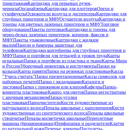
трикотажная
Картриджи для перьевых ручек,
чернила
Органайзеры
Картриджи для плоттеров
Орехи и
сухофрукты
Освежители воздуха и диспенсеры
Картриджи для
струйных принтеров и МФУ
Осушители воздуха
Картриджи и
тонеры для цветных лазерных принтеров и МФУ
Торговое
оборудование
Пакеты почтовые
Картриджи и тонеры для
черно-белых лазерных принтеров, копиров, факсов и
МФУ
Пакеты упаковочные
Картриджи с жидким
мылом
Панели и бамперы защитные для
телефонов
Картриджи-контейнеры для струйных принтеров и
МФУ
Папки и портфели для тетрадей и уроков труда
Карты
игральные
Папки и портфели из пластика и ткани
Карты Мира
и России
Уборочный инвентарь и инструменты
Папки на
кольцах
Карты памяти
Папки на резинках пластиковые
Кассы
"Учись считать"
Папки презентационные
Кассы символов для
наборных печатей
Папки с вкладышами
Каталоги и
листовки
Папки с прижимом или клипом
Кафедры
Папки-
конверты пластиковые
Кашпо для цветов
Папки-регистраторы
с арочным механизмом
Папки-уголки
пластиковые
Пароочистители
Кисти художественные из
натурального волоса
Пеналы школьные с наполнением
Кисти
художественные из синтетического волоса
Пеналы школьные
створчатые
Пеналы-косметички школьные
Переплетные
машины (брошюровщики)
Перфопапки и разделители
Клатчи
из натуральной кожи
Печенье, крекеры
Пистолеты-