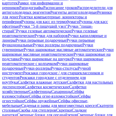
картотек
Рамки для информации и
ценников
Рапидографы
Расписание уроков
Распределители для
антигололедных реагентов
Реагенты антигололедные
Резинки
для денег
Розетки компьютерные, коннекторы и
периферия
Рулоны для касс из термобумаги
Рулоны для касс
офсетные
Ручки "5-й пишущий узел"
Ручки "пиши-
стирай"
Ручки гелевые автоматические
Ручки гелевые
неавтоматические
Ручки для наборов
Ручки капиллярные и
линеры
Ручки перьевые подарочные
Ручки перьевые
функциональные
Ручки роллеры подарочные
Ручки
сувенирные
Ручки шариковые масляные автоматические
Ручки
шариковые масляные неавтоматические
Ручки шариковые на
подставке
Ручки шариковые на шнурке
Ручки шариковые
неавтоматические с колпачком
Ручки шариковые
подарочные
Ручки-роллеры
Ручки-стилусы
Ручной
инструмент
Рюкзаки городские / для старшеклассников и
студентов
Рюкзаки городские с отделением для
ноутбука
Салфетки влажные детские
Салфетки для настольных
диспенсеров
Салфетки косметические
Салфетки
хозяйственные
Салфетницы
Сахарницы
Сейфы
взломостойкие
Сейфы огне-взломостойкие
Сейфы
огнестойкие
Сейфы оружейные
Сейфы офисные,
мебельные
Сиденья и рамы для многоместных кресел
Скатерти
столовые
Скобы для степлеров
Скрепки
Сладкие
напитки
Сменные блоки для органайзеров
Сменные блоки для