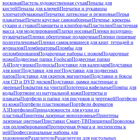
восковая
Пастель художественная сухая
Пеналы для
кистей
Пеналы для ключей
Перчатки и рукавицы
хлопчатобумажные
Перчатки латексные и резиновые
Перья
плакатные
Печати круглые самонаборные
Печенье, крекеры,
сухари и сушки
Планшеты и клипборды
Пластилин
Пластичная
масса для моделирования
Платки носовые
Пленки воздушно-
пузырчатые
Пленки оберточные подарочные
Пленки пищевые
полиэтиленовые
Пленки самоклеящиеся для книг, тетрадей и
журналов
Пломбираторы
Пломбы для
опломбирования
Подарочные наборы с ножом
Подарочные
ножи
Подвесные папки Foolscap
Подвесные папки
А4
Подгузники
Подносы
Подставки для календаря
Подставки
для книг
Подставки для ног
Подставки для подвесных
папок
Подставки для скрепок магнитные
Подставки и боксы
для CD и DVD дисков
Подставки, рамки настенные и
дверные
Покрытия на унитаз
Полотенца вафельные
Помпы для
воды
Портмоне из натуральной кожи
Портреты и
плакаты
Портфели и папки для рисунков и чертежей
Портфели
из кожи
Портфели пластиковые
Портфели форматов
А3
Портфолио
Принадлежности для кухни из
пластика
Принтеры лазерные монохромные
Принтеры
лазерные цветные
Приставки Смарт-ТВ
Прищепки
Проволока
для опломбирования
Протирочная бумага и диспенсеры к
ней
Профессиональные наборы для
художников
Разделители
Разделители для настольных