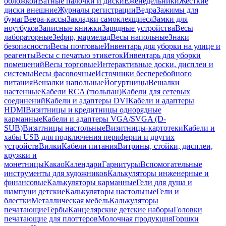
обложкой
Ватные палочки и диски
Еженедельники
Жесткие
диски внешние
Журналы регистрации
Ведра
Зажимы для
бумаг
Веера-кассы
Закладки самоклеящиеся
Замки для
ноутбуков
Записные книжки
Зарядные устройства
Весы
лабораторные
Зефир, мармелад
Весы напольные
Знаки
безопасности
Весы почтовые
Инвентарь для уборки на улице и
реагенты
Весы с печатью этикеток
Инвентарь для уборки
помещений
Весы торговые
Интерактивные доски, дисплеи и
системы
Весы фасовочные
Источники бесперебойного
питания
Вешалки напольные
Йогуртницы
Вешалки
настенные
Кабели RCA (тюльпан)
Кабели для сетевых
соединений
Кабели и адаптеры DVI
Кабели и адаптеры
HDMI
Визитницы и кредитницы однорядные
карманные
Кабели и адаптеры VGA/SVGA (D-
SUB)
Визитницы настольные
Визитницы-картотеки
Кабели и
хабы USB для подключения периферии и других
устройств
Вилки
Кабели питания
Витрины, стойки, дисплеи,
кружки и
монетницы
Какао
Календари
Гарнитуры
Вспомогательные
инструменты для художников
Калькуляторы инженерные и
финансовые
Калькуляторы карманные
Гели для душа и
шампуни детские
Калькуляторы настольные
Гели и
блестки
Металлическая мебель
Калькуляторы
печатающие
Гербы
Канцелярские детские наборы
Головки
печатающие для плоттеров
Молочная продукция
Горшки