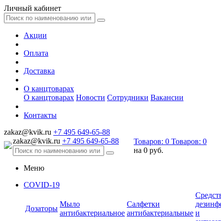
Личный кабинет
Акции
Оплата
Доставка
О канцтоварах
О канцтоварах
Новости
Сотрудники
Вакансии
Контакты
zakaz@kvik.ru
+7 495 649-65-88
zakaz@kvik.ru
+7 495 649-65-88
Товаров:
0
Товаров:
0
на
0 руб.
Меню
COVID-19
Средст
Мыло
Салфетки
дезинф
Дозаторы
антибактериальное
антибактериальные
и