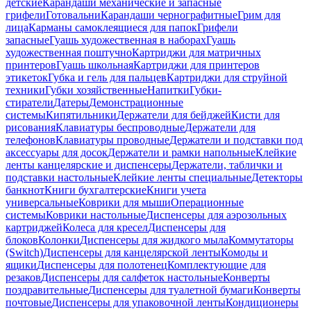
детские
Карандаши механические и запасные
грифели
Готовальни
Карандаши чернографитные
Грим для
лица
Карманы самоклеящиеся для папок
Грифели
запасные
Гуашь художественная в наборах
Гуашь
художественная поштучно
Картриджи для матричных
принтеров
Гуашь школьная
Картриджи для принтеров
этикеток
Губка и гель для пальцев
Картриджи для струйной
техники
Губки хозяйственные
Напитки
Губки-
стиратели
Датеры
Демонстрационные
системы
Кипятильники
Держатели для бейджей
Кисти для
рисования
Клавиатуры беспроводные
Держатели для
телефонов
Клавиатуры проводные
Держатели и подставки под
аксессуары для досок
Держатели и рамки напольные
Клейкие
ленты канцелярские и диспенсеры
Держатели, таблички и
подставки настольные
Клейкие ленты специальные
Детекторы
банкнот
Книги бухгалтерские
Книги учета
универсальные
Коврики для мыши
Операционные
системы
Коврики настольные
Диспенсеры для аэрозольных
картриджей
Колеса для кресел
Диспенсеры для
блоков
Колонки
Диспенсеры для жидкого мыла
Коммутаторы
(Switch)
Диспенсеры для канцелярской ленты
Комоды и
ящики
Диспенсеры для полотенец
Комплектующие для
резаков
Диспенсеры для салфеток настольные
Конверты
поздравительные
Диспенсеры для туалетной бумаги
Конверты
почтовые
Диспенсеры для упаковочной ленты
Кондиционеры