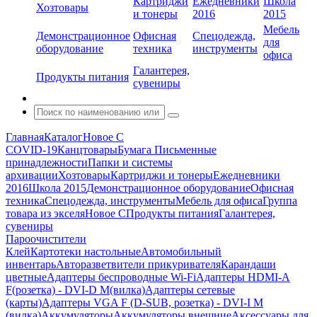
Картриджи
Ежедневники
Школа
Хозтовары
и тонеры
2016
2015
Мебель
Демонстрационное
Офисная
Спецодежда,
для
оборудование
техника
инструменты
офиса
Галантерея,
Продукты питания
сувениры
Главная
Каталог
Новое С
COVID-19
Канцтовары
Бумага
Письменные
принадлежности
Папки и системы
архивации
Хозтовары
Картриджи и тонеры
Ежедневники
2016
Школа 2015
Демонстрационное оборудование
Офисная
техника
Спецодежда, инструменты
Мебель для офиса
Группа
товара из экселя
Новое С
Продукты питания
Галантерея,
сувениры
Пароочистители
Клей
Картотеки настольные
Автомобильный
инвентарь
Авторазветвители прикуривателя
Карандаши
цветные
Адаптеры беспроводные Wi-Fi
Адаптеры HDMI-A
F(розетка) - DVI-D M(вилка)
Адаптеры сетевые
(карты)
Адаптеры VGA F (D-SUB, розетка) - DVI-I M
(вилка)
Аккумуляторы
Аккумуляторы внешние
Аксессуары для