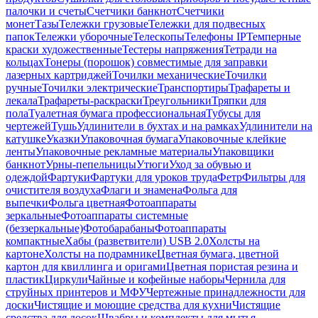
палочки и счеты
Счетчики банкнот
Счетчики
монет
Тазы
Тележки грузовые
Тележки для подвесных
папок
Тележки уборочные
Телескопы
Телефоны IP
Темперные
краски художественные
Тестеры напряжения
Тетради на
кольцах
Тонеры (порошок) совместимые для заправки
лазерных картриджей
Точилки механические
Точилки
ручные
Точилки электрические
Транспортиры
Трафареты и
лекала
Трафареты-раскраски
Треугольники
Тряпки для
пола
Туалетная бумага профессиональная
Тубусы для
чертежей
Тушь
Удлинители в бухтах и на рамках
Удлинители на
катушке
Указки
Упаковочная бумага
Упаковочные клейкие
ленты
Упаковочные рекламные материалы
Упаковщики
банкнот
Урны-пепельницы
Утюги
Уход за обувью и
одеждой
Фартуки
Фартуки для уроков труда
Фетр
Фильтры для
очистителя воздуха
Флаги и знамена
Фольга для
выпечки
Фольга цветная
Фотоаппараты
зеркальные
Фотоаппараты системные
(беззеркальные)
Фотобарабаны
Фотоаппараты
компактные
Хабы (разветвители) USB 2.0
Холсты на
картоне
Холсты на подрамнике
Цветная бумага, цветной
картон для квиллинга и оригами
Цветная пористая резина и
пластик
Циркули
Чайные и кофейные наборы
Чернила для
струйных принтеров и МФУ
Чертежные принадлежности для
доски
Чистящие и моющие средства для кухни
Чистящие
средства для досок
Швабры и комплекты для мытья