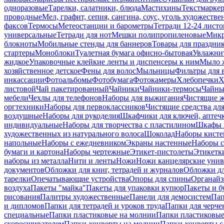
одноразовые
Тарелки, салатники, блюда
Мастихины
Текстмарке
проводные
Мел, графит, сепия, сангина, соус, уголь художеств
факсов
Термосы
Метеостанции и барометры
Тетради 12-24 листо
универсальные
Тетради для нот
Мешки полипропиленовые
Микр
блокноты
Мобильные стенды для баннеров
Товары для праздни
стартеры
Моноблоки
Туалетная бумага офисно-бытовая
Увлажни
жидкое
Упаковочные клейкие ленты и диспенсеры к ним
Мыло ж
хозяйственное детское
Фены для волос
Мыльницы
Фильтры для 
инкассации
Фотоальбомы
Фотобумага
Фотокамеры
Хлебопечки
Х
листовой
Чай пакетированный
Чайники
Чайники-термосы
Чайны
мебели
Чехлы для телефонов
Наборы для выжигания
Чистящие ж
оргтехники
Наборы для первоклассников
Чистящие средства дл
воздушные
Наборы для рукоделия
Шкафчики для ключей, аптечк
индивидуальные
Наборы для творчества с пластилином
Шкафы и
художественных из натурального волоса
Шоколад
Наборы кисте
напольные
Наборы с ежедневником
Экраны настенные
Наборы с
бумаги и картона
Наборы чертежные
Этикет-пистолеты
Этикетки
наборы из металла
Нити и ленты
Ножи
Ножи канцелярские унив
документов
Обложки для книг, тетрадей и журналов
Обложки дл
тарелки
Опечатывающие устройства
Опоры для спины
Органайз
воздуха
Пакеты "майка"
Пакеты для упаковки купюр
Пакеты и б
рисования
Палитры художественные
Панели для демосистем
Пап
и дипломов
Папки для тетрадей и уроков труда
Папки для черче
специальные
Папки пластиковые на молнии
Папки пластиковые
скоросшивателем
Папки-конверты на молнии
Папки-конверты с