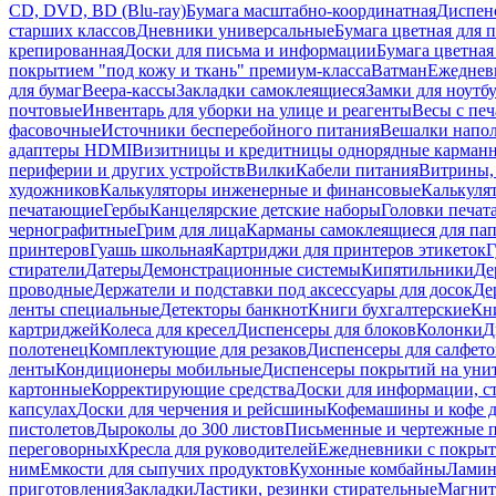
CD, DVD, BD (Blu-ray)
Бумага масштабно-координатная
Диспенс
старших классов
Дневники универсальные
Бумага цветная для 
крепированная
Доски для письма и информации
Бумага цветная
покрытием "под кожу и ткань" премиум-класса
Ватман
Ежеднев
для бумаг
Веера-кассы
Закладки самоклеящиеся
Замки для ноутб
почтовые
Инвентарь для уборки на улице и реагенты
Весы с печ
фасовочные
Источники бесперебойного питания
Вешалки напо
адаптеры HDMI
Визитницы и кредитницы однорядные карман
периферии и других устройств
Вилки
Кабели питания
Витрины, 
художников
Калькуляторы инженерные и финансовые
Калькуля
печатающие
Гербы
Канцелярские детские наборы
Головки печат
чернографитные
Грим для лица
Карманы самоклеящиеся для па
принтеров
Гуашь школьная
Картриджи для принтеров этикеток
Г
стиратели
Датеры
Демонстрационные системы
Кипятильники
Де
проводные
Держатели и подставки под аксессуары для досок
Де
ленты специальные
Детекторы банкнот
Книги бухгалтерские
Кн
картриджей
Колеса для кресел
Диспенсеры для блоков
Колонки
Д
полотенец
Комплектующие для резаков
Диспенсеры для салфето
ленты
Кондиционеры мобильные
Диспенсеры покрытий на уни
картонные
Корректирующие средства
Доски для информации, с
капсулах
Доски для черчения и рейсшины
Кофемашины и кофе д
пистолетов
Дыроколы до 300 листов
Письменные и чертежные 
переговорных
Кресла для руководителей
Ежедневники с покрыт
ним
Емкости для сыпучих продуктов
Кухонные комбайны
Ламин
приготовления
Закладки
Ластики, резинки стирательные
Магни