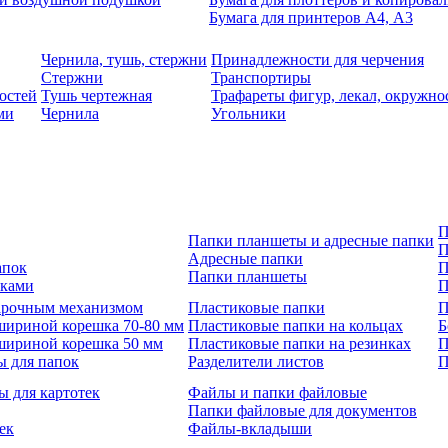
Бумага для принтеров А4, А3
Чернила, тушь, стержни
Принадлежности для черчения
Стержни
Транспортиры
остей
Тушь чертежная
Трафареты фигур, лекал, окружно
ми
Чернила
Угольники
П
Папки планшеты и адресные папки
П
Адресные папки
апок
П
Папки планшеты
зками
П
 арочным механизмом
Пластиковые папки
П
шириной корешка 70-80 мм
Пластиковые папки на кольцах
Б
шириной корешка 50 мм
Пластиковые папки на резинках
П
ы для папок
Разделители листов
П
ы для картотек
Файлы и папки файловые
Папки файловые для документов
ек
Файлы-вкладыши