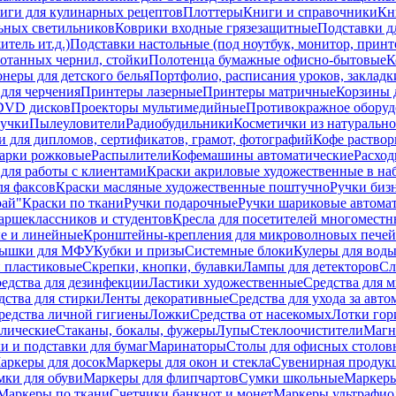
иги для кулинарных рецептов
Плоттеры
Книги и справочники
Кн
ьных светильников
Коврики входные грязезащитные
Подставки д
тель ит.д.)
Подставки настольные (под ноутбук, монитор, принтер
ботанных чернил, стойки
Полотенца бумажные офисно-бытовые
К
неры для детского белья
Портфолио, расписания уроков, закладк
для черчения
Принтеры лазерные
Принтеры матричные
Корзины 
 DVD дисков
Проекторы мультимедийные
Противокражное оборуд
учки
Пылеуловители
Радиобудильники
Косметички из натуральн
и для дипломов, сертификатов, грамот, фотографий
Кофе раство
арки рожковые
Распылители
Кофемашины автоматические
Расход
для работы с клиентами
Краски акриловые художественные в на
ля факсов
Краски масляные художественные поштучно
Ручки бизн
рай"
Краски по ткани
Ручки подарочные
Ручки шариковые автома
аршеклассников и студентов
Кресла для посетителей многоместн
е и линейные
Кронштейны-крепления для микроволновых печей
ышки для МФУ
Кубки и призы
Системные блоки
Кулеры для вод
 пластиковые
Скрепки, кнопки, булавки
Лампы для детекторов
Сл
едства для дезинфекции
Ластики художественные
Средства для 
дства для стирки
Ленты декоративные
Средства для ухода за авт
редства личной гигиены
Ложки
Средства от насекомых
Лотки гор
ллические
Стаканы, бокалы, фужеры
Лупы
Стеклоочистители
Магн
и и подставки для бумаг
Маринаторы
Столы для офисных столовы
аркеры для досок
Маркеры для окон и стекла
Сувенирная продук
мки для обуви
Маркеры для флипчартов
Сумки школьные
Маркеры
Маркеры по ткани
Счетчики банкнот и монет
Маркеры ультрафио