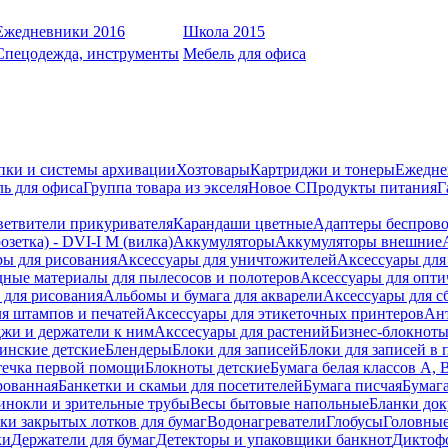
Ежедневники 2016
Школа 2015
Спецодежда, инструменты
Мебель для офиса
пки и системы архивации
Хозтовары
Картриджи и тонеры
Ежедне
ь для офиса
Группа товара из экселя
Новое С
Продукты питания
Г
ветвители прикуривателя
Карандаши цветные
Адаптеры беспрово
зетка) - DVI-I M (вилка)
Аккумуляторы
Аккумуляторы внешние
ры для рисования
Аксессуары для уничтожителей
Аксессуары для
дные материалы для пылесосов и полотеров
Аксессуары для опти
для рисования
Альбомы и бумага для акварели
Аксессуары для с
я штампов и печатей
Аксессуары для этикеточных принтеров
Ан
жи и держатели к ним
Акссесуары для растений
Бизнес-блокноты
инские детские
Блендеры
Блоки для записей
Блоки для записей в 
ечка первой помощи
Блокноты детские
Бумага белая классов А, 
рованная
Банкетки и скамьи для посетителей
Бумага писчая
Бумаг
инокли и зрительные трубы
Весы бытовые напольные
Бланки до
ки закрытых лотков для бумаг
Водонагреватели
Глобусы
Головны
ки
Держатели для бумаг
Детекторы и упаковщики банкнот
Диктоф