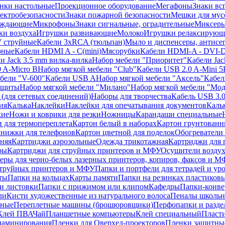
нки настольные
Проекционное оборудование
Мегафоны
Знаки вс
лектробезопасности
Знаки пожарной безопасности
Мешки для мус
еждающие
Микрофоны
Знаки сигнальные, оградительные
Миксер
и воздуха
Игрушки развивающие
Молоко
Игрушки релаксирующ
 струйные
Кабели 3xRCA (тюльпан)
Мыло и диспенсеры, антисе
рные
Кабели HDMI A - C(mini)
Мясорубки
Кабели HDMI-A - DVI-
и Jack 3.5 mm вилка-вилка
Набор мебели "Приоритет"
Кабели Jac
 A-Micro B
Набор мягкой мебели "Club"
Кабели USB 2.0 A-Mini 5
бели "V-600"
Кабели USB A
Набор мягкой мебели "Аксель"
Кабе
защиты
Набор мягкой мебели "Милано"
Набор мягкой мебели "Мод
(для сетевых соединений)
Наборы для творчества
Кабель USB 3.
ия
Калька
Наклейки
Наклейки для опечатывания документов
Каль
кие
Ножи и коврики для резки
Ножницы
Карандаши специальные
 для термопереплета
Картон белый в наборах
Картон грунтованн
нижки для телефонов
Картон цветной для поделок
Обогреватели
няя
Картриджи аэрозольные
Одежда трикотажная
Картриджи для 
ры
Картриджи для струйных принтеров и МФУ
Осушители воздух
еры для черно-белых лазерных принтеров, копиров, факсов и 
струйных принтеров и МФУ
Папки и портфели для тетрадей и уро
ты
Папки на кольцах
Карты памяти
Папки на резинках пластиков
и листовки
Папки с прижимом или клипом
Кафедры
Папки-конве
ли
Кисти художественные из натурального волоса
Пеналы школьн
ьные
Переплетные машины (брошюровщики)
Перфопапки и разде
Клей ПВА
Чай
Планшетные компьютеры
Клей специальный
Пласти
 ламинирования
Пленки для Оверхед-проекторов
Пленки защитны