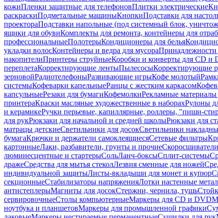
кожи
Пленки защитные для телефонов
Плитки электрические
Кн
раскраски
Подметальные машины
Кнопки
Подставки для настол
проектора
Подставки напольные (под системный блок, уничтожи
ящики для обуви
Комплекты для ремонта, контейнеры для отра
профессиональные
Полотеры
Кондиционеры для белья
Кондицио
укладки волос
Контейнеры и ведра для мусора
Принадлежности 
накопители
Принтеры струйные
Коробки и конверты для CD и
переплета
Корректирующие ленты
Пылесосы
Корректирующие р
зерновой
Радиотелефоны
Развивающие игры
Кофе молотый
Рамк
системы
Кофеварки капельные
Ранцы с жестким каркасом
Кофев
капсульные
Резаки для бумаги
Кофемолки
Рекламные материалы 
принтера
Краски масляные художественные в наборах
Рулоны д
и керамике
Ручки перьевые, капиллярные, роллеры, "пиши-сти
для рук
Рюкзаки для начальной и средней школы
Рюкзаки для ст
матрацы детские
Светильники для досок
Светильники накладны
бумага
Крючки и держатели самоклеящиеся
Сетевые фильтры
Кр
картонные
Лаки, разбавители, грунты и прочие
Скоросшиватели
люминесцентные и стартеры
Соль
Ланч-боксы
Сплит-системы
Ср
драже
Средства для мытья стекол
Лезвия сменные для ножей
Сре
индивидуальной защиты
Листы-вкладыши для монет и купюр
С
секционные
Стабилизаторы напряжения
Лотки настенные мета
антистеплеры
Магниты для досок
Стержни, чернила, тушь
Стойк
сервировочные
Столы компьютерные
Маркеры для CD и DVD
М
ноутбука и планшетов
Маркеры для промышленной графики
Су
лаковые
Маркеры нестираемые перманентные
Сушилки для рук