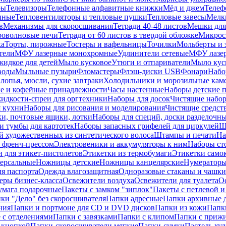
ры
Телевизоры
Телефонные алфавитные книжки
Мёд и джем
Телеф
енные
Тепловентиляторы и тепловые пушки
Тепловые завесы
Мелк
в
Механизмы для скоросшивания
Тетради 40-48 листов
Мешки для
оволновые печи
Тетради от 60 листов в твердой обложке
Микрос
ка
Торты, пирожные
Тостеры и вафельницы
Точилки
Мольберты и 
тели
МФУ лазерные монохромные
Удлинители сетевые
МФУ лазе
идкое для детей
Мыло кусковое
Утюги и отпариватели
Мыло куск
воды
Мыльные пузыри
Фломастеры
Флэш-диски USB
Фонари
Набо
лопья, мюсли, сухие завтраки
Холодильники и морозильные кам
е и кофейные принадлежности
Часы настенные
Наборы детские 
идкости-спреи для оргтехники
Наборы для досок
Чистящие набор
я кухни
Наборы для рисования и моделирования
Чистящие средст
и, почтовые ящики, лотки
Наборы для специй, доски разделочн
 тумбы для картотек
Наборы запасных грифелей для циркулей
Ш
й художественных из синтетического волоса
Штампы и печати
На
 френч-прессом
Электровеники и аккумуляторы к ним
Наборы ст
 для этикет-пистолетов
Этикетки из термобумаги
Этикетки само
ерсальные
Ножницы детские
Ножницы канцелярские
Нумератор
я паспорта
Одежда влагозащитная
Одноразовые стаканы и чашки
еры бизнес-класса
Освежители воздуха
Освежители для туалета
О
умага подарочные
Пакеты с замком "зиплок"
Пакеты с петлевой 
ки "Дело" без скоросшивателя
Папки адресные
Папки архивные д
ния
Папки и портмоне для CD и DVD дисков
Папки из кожи
Папк
 с отделениями
Папки с завязками
Папки с клипом
Папки с приж
 кнопкой
Папки-скоросшиватели мягкие
Папки-сумки
Пастель худ