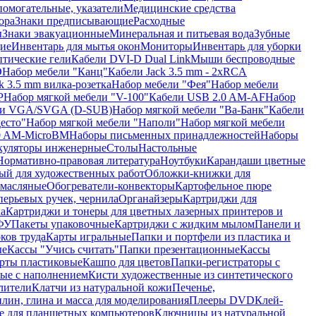
помогательные, указатели
Медицинские средства
ора
Знаки предписывающие
Расходные
ы
Знаки эвакуационные
Минеральная и питьевая вода
Зубные
ие
Инвентарь для мытья окон
Мониторы
Инвентарь для уборки
птические гели
Кабели DVI-D Dual Link
Мыши беспроводные
D
Набор мебели "Канц"
Кабели Jack 3.5 mm - 2xRCA
k 3.5 mm вилка-розетка
Набор мебели "Фея"
Набор мебели
P
Набор мягкой мебели "V-100"
Кабели USB 2.0 AM-AF
Набор
ли VGA/SVGA (D-SUB)
Набор мягкой мебели "Ва-Банк"
Кабели
есто"
Набор мягкой мебели "Наполи"
Набор мягкой мебели
0 AM-MicroBM
Наборы письменных принадлежностей
Наборы
куляторы инженерные
Столы
Настольные
Нормативно-правовая литература
Ноутбуки
Карандаши цветные
ый для художественных работ
Обложки-книжки для
 масляные
Обогреватели-конвекторы
Картофельное пюре
перьевых ручек, чернила
Органайзеры
Картриджи для
а
Картриджи и тонеры для цветных лазерных принтеров и
МФУ
Пакеты упаковочные
Картриджи с жидким мылом
Панели и
ков труда
Карты игральные
Папки и портфели из пластика и
ые
Кассы "Учись считать"
Папки презентационные
Кассы
рты пластиковые
Кашпо для цветов
Папки-регистраторы с
ые с наполнением
Кисти художественные из синтетического
лители
Клатчи из натуральной кожи
Печенье,
лин, глина и масса для моделирования
Плееры DVD
Клей-
е для планшетных компьютеров
Ключницы из натуральной