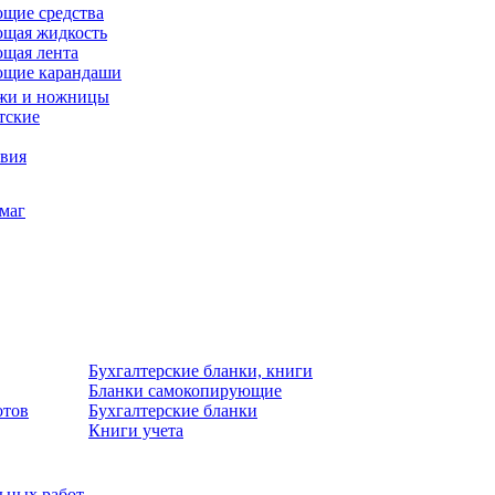
щие средства
щая жидкость
щая лента
ющие карандаши
жи и ножницы
тские
звия
умаг
Бухгалтерские бланки, книги
Бланки самокопирующие
отов
Бухгалтерские бланки
Книги учета
льных работ