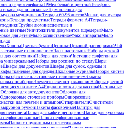
оны и радиотелефоны IP
Мел белый и цветной
Телефоны
и и карандаши восковые
Термопленки для
 мусора медицинские
Тетради 60-96 листов
Мешки для мусора
копы
Тетради предметные
Тетради формата А4
Тетради-
этюдники
Трубки люминесцентные и
рные цветные
Уничтожители документов (шредеры)
Мыло
овое для детей
Мыло хозяйственное
Факс-аппараты
Мыло
р для
еры
Холсты
Цветная бумага
Ценники
Цикорий растворимый
Чай
пластиковые с наполнением
Часы настольные
Наборы детской
ы для оргтехники
Наборы для лепки
Чистящие салфетки для
ва универсальные
Наборы для росписи по стеклу
Шары
ые
Шкафы для документов
Шкафы для сумок, одежды и
кафы тканевые для одежды
Школьные журналы
Наборы кистей
боры офисные пластиковые с наполнением
Экраны
оловых приборов
Элементы светоотражающие
Наборы цветной
клеящиеся на листе А4
Ящики и лотки для кассира
Настольные
ы
Обложки для автодокументов
Обложки для
Одноразовые столовые приборы
Одноразовые
снастки для печатей и штампов
Отпариватели
Очистители
и вырубной ручкой
Пакеты фасовочные
Палитры для
ля переплета
Папки для кафе и ресторанов
Папки для курсовых
и перфорированные
Папки перфорированные
имом
Папки с пружинным и пластиковым
ожественная маслянная и восковая
Пастель художественная