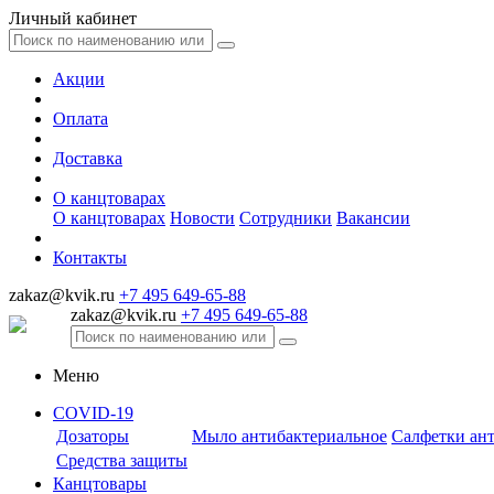
Личный кабинет
Акции
Оплата
Доставка
О канцтоварах
О канцтоварах
Новости
Сотрудники
Вакансии
Контакты
zakaz@kvik.ru
+7 495 649-65-88
zakaz@kvik.ru
+7 495 649-65-88
Меню
COVID-19
Дозаторы
Мыло антибактериальное
Салфетки ан
Средства защиты
Канцтовары