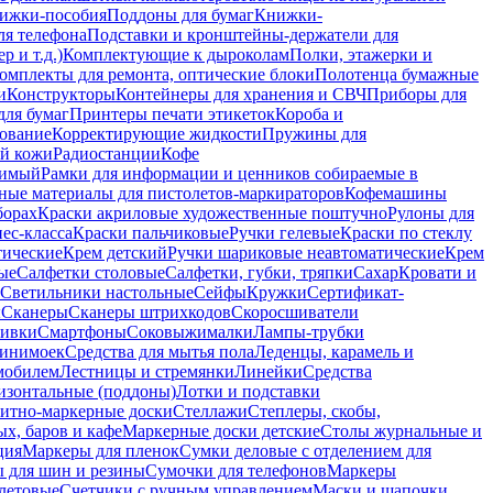
ижки-пособия
Поддоны для бумаг
Книжки-
ля телефона
Подставки и кронштейны-держатели для
 и т.д.)
Комплектующие к дыроколам
Полки, этажерки и
омплекты для ремонта, оптические блоки
Полотенца бумажные
и
Конструкторы
Контейнеры для хранения и СВЧ
Приборы для
для бумаг
Принтеры печати этикеток
Короба и
ование
Корректирующие жидкости
Пружины для
ой кожи
Радиостанции
Кофе
римый
Рамки для информации и ценников собираемые в
ные материалы для пистолетов-маркираторов
Кофемашины
борах
Краски акриловые художественные поштучно
Рулоны для
ес-класса
Краски пальчиковые
Ручки гелевые
Краски по стеклу
тические
Крем детский
Ручки шариковые неавтоматические
Крем
ые
Салфетки столовые
Салфетки, губки, тряпки
Сахар
Кровати и
Светильники настольные
Сейфы
Кружки
Сертификат-
ы
Сканеры
Сканеры штрихкодов
Скоросшиватели
ивки
Смартфоны
Соковыжималки
Лампы-трубки
минимоек
Средства для мытья пола
Леденцы, карамель и
омобилем
Лестницы и стремянки
Линейки
Средства
изонтальные (поддоны)
Лотки и подставки
итно-маркерные доски
Стеллажи
Степлеры, скобы,
х, баров и кафе
Маркерные доски детские
Столы журнальные и
ция
Маркеры для пленок
Сумки деловые с отделением для
 для шин и резины
Сумочки для телефонов
Маркеры
летовые
Счетчики с ручным управлением
Маски и шапочки