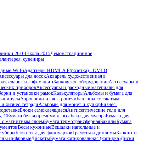
вники 2016
Школа 2015
Демонстрационное
алантерея, сувениры
дные Wi-Fi
Адаптеры HDMI-A F(розетка) - DVI-D
Аксессуары для досок
Акварель художественная в
 кофеварок и кофемашин
Банковское оборудование
Аксессуары и
ческих приборов
Аксессуары и расходные материалы для
борки и установки рамок
Калькуляторы
Альбомы и бумага для
тивирусы
Аэрогрили и электропечи
Баллоны со сжатым
 и бизнес-тетради
Альбомы для монет и купюр
Бизнес-
подставке
Блоки самоклеящиеся
Антисептические гели для
В, С
Бумага белая премиум класса
Баки для мусора
Бумага для
а с магнитным слоем
Бумага термотрансферная
Бахилы
Бумага
кументов
Весы кухонные
Вешалки напольные и
е уборы
Блокноты для флипчартов
Грамоты и дипломы
Блокноты
оны цифровые
Дискеты
Бумага копировальная (копирка)
Диски