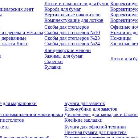
Лотки и накопители для бумаг
Корректирую
нцелярских лент
Короба для бумаг
Корректирую
ы
Вертикальные накопители
Корректирую
Комплектующие для лотков
Корректиру
ы
Скобы для степлеров
Офисные но
из дерева и металла
Скобы для степлеров №10
Ножницы де
 деревянные
Скобы для степлеров №23
Ножницы
 класса Люкс
Скобы для степлеров №24
Запасные ле
Канцелярские мелочи
и
Зажимы для бумаг
Лотки для б
Скрепки
Булавки
е для маркировки
Бумага для заметок
Блок-кубики для заметок
й и промышленной маркировки
Диспенсеры для закладок и блокн
-пистолетов
Клейкие закладки
кеты
Бумага для офисной техники
Цветная бумага для принтера
ой воздушной подушкой
Бумага для плоттеров и копирова