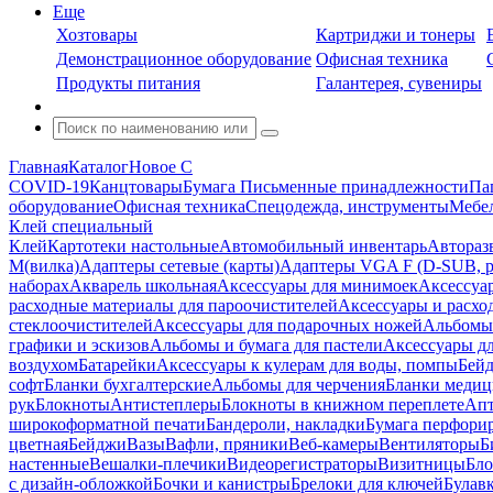
Еще
Хозтовары
Картриджи и тонеры
Демонстрационное оборудование
Офисная техника
Продукты питания
Галантерея, сувениры
Главная
Каталог
Новое С
COVID-19
Канцтовары
Бумага
Письменные принадлежности
Па
оборудование
Офисная техника
Спецодежда, инструменты
Мебел
Клей специальный
Клей
Картотеки настольные
Автомобильный инвентарь
Автораз
M(вилка)
Адаптеры сетевые (карты)
Адаптеры VGA F (D-SUB, ро
наборах
Акварель школьная
Аксессуары для минимоек
Аксессуа
расходные материалы для пароочистителей
Аксессуары и расхо
стеклоочистителей
Аксессуары для подарочных ножей
Альбомы 
графики и эскизов
Альбомы и бумага для пастели
Аксессуары дл
воздухом
Батарейки
Аксессуары к кулерам для воды, помпы
Бейд
софт
Бланки бухгалтерские
Альбомы для черчения
Бланки медиц
рук
Блокноты
Антистеплеры
Блокноты в книжном переплете
Апт
широкоформатной печати
Бандероли, накладки
Бумага перфори
цветная
Бейджи
Вазы
Вафли, пряники
Веб-камеры
Вентиляторы
Б
настенные
Вешалки-плечики
Видеорегистраторы
Визитницы
Бло
с дизайн-обложкой
Бочки и канистры
Брелоки для ключей
Булав