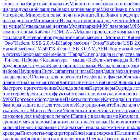
сплиттеры
Защитные покрытия
Машинки для стрижки волос
Зво
индивидуальной защиты
Знаки запрещающие
Мелки
Знаки по э
материалы
Микроволновые печи и кронштейны
Знаки предупр
пасты детские
Минимойки
Иглы для прошивки документов
Мойк
на улице
Музыкальные центры
Мультиварки
МФУ лазерные
МФУ
компьютерные
Кабели HDMI A - A
Мыши проводные компьюте
(тюльпан)
Сетевое оборудование
Набор мебели "Монолит"
Кабел
"Эко"
Кабели USB 2.0 A-B
Набор мебели "Этюд"
Кабели USB 2.0
мягкой мебели "V-500"
Кабели USB 3.0 AM-AF
Набор мягкой ме
в бухтах
Набор мягкой мебели "Гарда"
Спецодежда и средства 
"Ригель"
Наборы <Клавиатура + мышь>
Кабели-патчкорды RJ45 
подарочные с ручкой
Календари настольные
Наградная продукц
наборы
Наушники
Нити, шпагаты и иглы
Карандаши механичес
акварельные
Обложки для переплета
Телефоны и факсы
Обложки
планшетных компьютеров
Картон цветной в наборах
Обложки-к
быстрого приготовления
Одежда зимняя
Картридеры
Одежда лет
плоттеров
Орехи и сухофрукты
Освежители воздуха и диспенсе
МФУ
Торговое оборудование
Пакеты почтовые
Картриджи и тон
бамперы защитные для телефонов
Картриджи-контейнеры для 
ткани
Карты Мира и России
Уборочный инвентарь и инструмен
символов для наборных печатей
Папки с вкладышами
Каталоги 
арочным механизмом
Папки-уголки пластиковые
Пароочистите
волоса
Пеналы школьные створчатые
Пеналы-косметички школ
крекеры
Пистолеты-маркираторы
Клей канцелярский
Планинги
карандаш
Клейкие ленты канцелярские
Пленки (заготовки) для