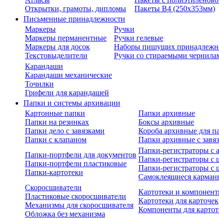
Открытки, грамоты, дипломы
Пакеты В4 (250х353мм)
Письменные принадлежности
Маркеры
Ручки
Маркеры перманентные
Ручки гелевые
Маркеры для досок
Наборы пишущих принадлежн
Текстовыделители
Ручки со стираемыми чернила
Карандаши
Карандаши механические
Точилки
Грифели для карандашей
Папки и системы архивации
Картонные папки
Папки архивные
Папки на резинках
Боксы архивные
Папки дело с завязками
Короба архивные для п
Папки с клапаном
Папки архивные с завя
Папки-регистраторы с
Папки-портфели для документов
Папки-регистраторы с 
Папки-портфели пластиковые
Папки-регистраторы с 
Папки-картотеки
Самоклеящиеся карман
Скоросшиватели
Картотеки и компонент
Пластиковые скоросшиватели
Картотеки для карточек
Механизмы для скоросшивателя
Компоненты для картот
Обложка без механизма