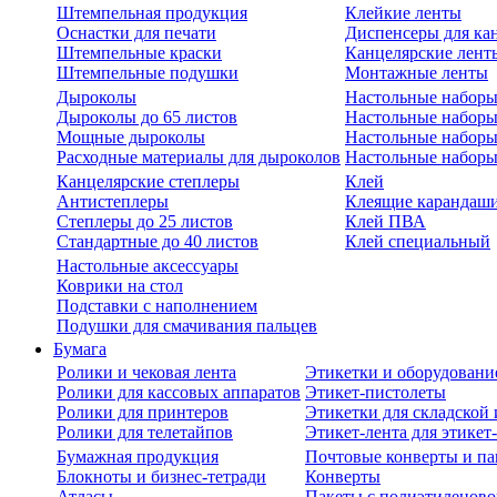
Штемпельная продукция
Клейкие ленты
Оснастки для печати
Диспенсеры для ка
Штемпельные краски
Канцелярские лент
Штемпельные подушки
Монтажные ленты
Дыроколы
Настольные набор
Дыроколы до 65 листов
Настольные наборы 
Мощные дыроколы
Настольные наборы
Расходные материалы для дыроколов
Настольные наборы
Канцелярские степлеры
Клей
Антистеплеры
Клеящие карандаш
Степлеры до 25 листов
Клей ПВА
Стандартные до 40 листов
Клей специальный
Настольные аксессуары
Коврики на стол
Подставки с наполнением
Подушки для смачивания пальцев
Бумага
Ролики и чековая лента
Этикетки и оборудовани
Ролики для кассовых аппаратов
Этикет-пистолеты
Ролики для принтеров
Этикетки для складско
Ролики для телетайпов
Этикет-лента для этикет
Бумажная продукция
Почтовые конверты и па
Блокноты и бизнес-тетради
Конверты
Атласы
Пакеты с полиэтиленов