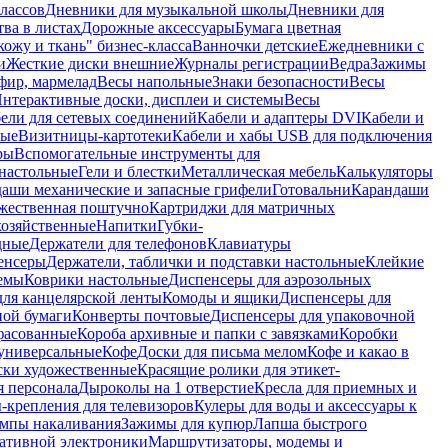
лассов
Дневники для музыкальной школы
Дневники для
тва в листах
Дорожные аксессуары
Бумага цветная
ожу и ткань" бизнес-класса
Ванночки детские
Ежедневники с
и
Жесткие диски внешние
Журналы регистрации
Ведра
Зажимы
фир, мармелад
Весы напольные
Знаки безопасности
Весы
нтерактивные доски, дисплеи и системы
Весы
ели для сетевых соединений
Кабели и адаптеры DVI
Кабели и
ные
Визитницы-картотеки
Кабели и хабы USB для подключения
ры
Вспомогательные инструменты для
настольные
Гели и блестки
Металлическая мебель
Калькуляторы
аши механические и запасные грифели
Готовальни
Карандаши
жественная поштучно
Картриджи для матричных
хозяйственные
Напитки
Губки-
дные
Держатели для телефонов
Клавиатуры
енсеры
Держатели, таблички и подставки настольные
Клейкие
емы
Коврики настольные
Диспенсеры для аэрозольных
ля канцелярской ленты
Комоды и ящики
Диспенсеры для
ной бумаги
Конверты почтовые
Диспенсеры для упаковочной
фасованные
Короба архивные и папки с завязками
Коробки
универсальные
Кофе
Доски для письма мелом
Кофе и какао в
ски художественные
Красящие ролики для этикет-
я персонала
Дыроколы на 1 отверстие
Кресла для приемных и
крепления для телевизоров
Кулеры для воды и аксессуары к
мпы накаливания
Зажимы для купюр
Лапша быстрого
тативной электроники
Маршрутизаторы, модемы и