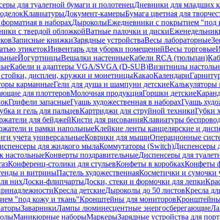
еры для туалетной бумаги и полотенец
Дневники для младших к
поделок
Клавиатуры
Документ-камеры
Бумага цветная для творчес
 форматная в наборах
Дыроколы
Ежедневники с покрытием "под к
ники с твердой обложкой
Ватные палочки и диски
Еженедельник
уков
Записные книжки
Зарядные устройства
Весы лабораторные
Зе
атью этикеток
Инвентарь для уборки помещений
Весы торговые
И
льные
Йогуртницы
Вешалки настенные
Кабели RCA (тюльпан)
Каб
ные
Кабели и адаптеры VGA/SVGA (D-SUB)
Визитницы настоль
стойки, дисплеи, кружки и монетницы
Какао
Календари
Гарниту
торы карманные
Гели для душа и шампуни детские
Калькуляторы 
ающие для плоттеров
Молочная продукция
Горшки детские
Каранд
пок
Грифели запасные
Гуашь художественная в наборах
Гуашь худо
убка и гель для пальцев
Картриджи для струйной техники
Губки 
ржатели для бейджей
Кисти для рисования
Клавиатуры беспрово
ржатели и рамки напольные
Клейкие ленты канцелярские и дисп
иги учета универсальные
Коврики для мыши
Операционные сист
испенсеры для жидкого мыла
Коммутаторы (Switch)
Диспенсеры д
к настольные
Конверты поздравительные
Диспенсеры для туалет
таз
Конференц-столики для стульев
Конфеты в коробках
Конфеты 
тенды и витрины
Пастель художественная
Косметички и сумочки 
ля них
Доски-флипчарты
Доски, стеки и формочки для лепки
Кра
принадлежности
Кресла детские
Дыроколы до 50 листов
Кресла дл
ием "под кожу и ткань"
Кронштейны для мониторов
Кронштейны-
аторы
Заварники
Лампы люминесцентные энергосберегающие
Ла
толы
Маникюрные наборы
Маркеры
Зарядные устройства для пор