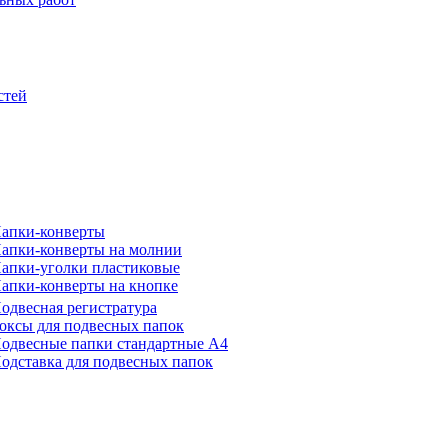
стей
апки-конверты
апки-конверты на молнии
апки-уголки пластиковые
апки-конверты на кнопке
одвесная регистратура
оксы для подвесных папок
одвесные папки стандартные А4
одставка для подвесных папок