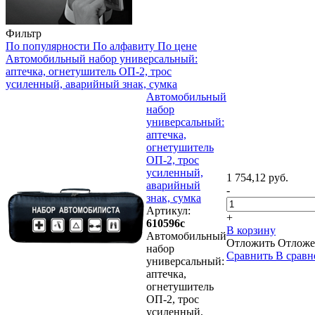
Фильтр
По популярности
По алфавиту
По цене
Автомобильный набор универсальный:
аптечка, огнетушитель ОП-2, трос
усиленный, аварийный знак, сумка
Автомобильный
набор
универсальный:
аптечка,
огнетушитель
ОП-2, трос
усиленный,
1 754,12 руб.
аварийный
-
знак, сумка
Артикул:
+
610596с
В корзину
Автомобильный
Отложить
Отложе
набор
Сравнить
В сравн
универсальный:
аптечка,
огнетушитель
ОП-2, трос
усиленный,