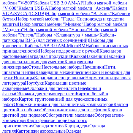
мебели "V-500"
Кабели USB 3.0 AM-AF
Набор мягкой мебели
"V-600"
Кабели USB A
Набор мягкой мебели "Аксель"
Кабели
VGA/SVGA (D-SUB)
Набор мягкой мебели "Ва-Банк"
Кабели в
бухтах
Набор мягкой мебели "Гарда"
Спецодежда и средства
защиты
Набор мягкой мебели "Милано"
Набор мягкой мебели
"Модесто"
Набор мягкой мебели "Наполи"
Набор мягкой
мебели "Ригель"
Наборы <Клавиатура + мышь>
Кабели-
патчкорды RJ45 (для сетевых соединений)
Наборы для
творчества
Кабель USB 3.0 AM-MicroBM
Наборы письменных
принадлежностей
Наборы подарочные с ручкой
Календари
настольные
Наградная продукция
Калька
Наклейки
Наклейки
для опечатывания документов
Калькуляторы
инженерные
Столы
Настольные наборы
Наушники
Нити,
шпагаты и иглы
Карандаши механические
Ножи и коврики для
резки
Ножницы
Карандаши специальные
Нормативно-правовая
литература
Ноутбуки
Карандаши цветные
акварельные
Обложки для переплета
Телефоны и
факсы
Обложки для термопереплета
Картон белый в
наборах
Картон грунтованный для художественных
работ
Обложки-книжки для планшетных компьютеров
Картон
цветной в наборах
Обложки-книжки для телефонов
Картон
цветной для поделок
Обогреватели масляные
Обогреватели-
конвекторы
Картофельное пюре быстрого
приготовления
Одежда зимняя
Картридеры
Одежда
летняя
Картриджи аэрозольные
Одежда