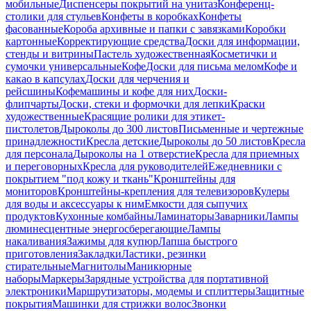
мобильные
Диспенсеры покрытий на унитаз
Конференц-
столики для стульев
Конфеты в коробках
Конфеты
фасованные
Короба архивные и папки с завязками
Коробки
картонные
Корректирующие средства
Доски для информации,
стенды и витрины
Пастель художественная
Косметички и
сумочки универсальные
Кофе
Доски для письма мелом
Кофе и
какао в капсулах
Доски для черчения и
рейсшины
Кофемашины и кофе для них
Доски-
флипчарты
Доски, стеки и формочки для лепки
Краски
художественные
Красящие ролики для этикет-
пистолетов
Дыроколы до 300 листов
Письменные и чертежные
принадлежности
Кресла детские
Дыроколы до 50 листов
Кресла
для персонала
Дыроколы на 1 отверстие
Кресла для приемных
и переговорных
Кресла для руководителей
Ежедневники с
покрытием "под кожу и ткань"
Кронштейны для
мониторов
Кронштейны-крепления для телевизоров
Кулеры
для воды и аксессуары к ним
Емкости для сыпучих
продуктов
Кухонные комбайны
Ламинаторы
Заварники
Лампы
люминесцентные энергосберегающие
Лампы
накаливания
Зажимы для купюр
Лапша быстрого
приготовления
Закладки
Ластики, резинки
стирательные
Магнитолы
Маникюрные
наборы
Маркеры
Зарядные устройства для портативной
электроники
Маршрутизаторы, модемы и сплиттеры
Защитные
покрытия
Машинки для стрижки волос
Звонки