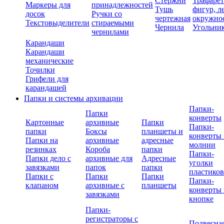
Стержни
Трафаре
Маркеры для
принадлежностей
Тушь
фигур, л
досок
Ручки со
чертежная
окружно
Текстовыделители
стираемыми
Чернила
Угольни
чернилами
Карандаши
Карандаши
механические
Точилки
Грифели для
карандашей
Папки и системы архивации
Папки-
Папки
конверты
Картонные
архивные
Папки
Папки-
папки
Боксы
планшеты и
конверты 
Папки на
архивные
адресные
молнии
резинках
Короба
папки
Папки-
Папки дело с
архивные для
Адресные
уголки
завязками
папок
папки
пластико
Папки с
Папки
Папки
Папки-
клапаном
архивные с
планшеты
конверты 
завязками
кнопке
Папки-
регистраторы с
Подвесна