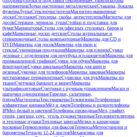
(поддоны)
Лотки и подставки секционные
Стабилизаторы
напряжения
Лотки настенные металлические
Стаканы, бокалы,
фужеры
Лупы
Стеклоочистители
Магнитно-маркерные
доски
Стеллажи
Степлеры, скобы, антистеплеры
Магниты для
досок
Стержни, чернила, тушь
Стойки и подставки для
бумаг
Маринаторы
Столы для офисных столовых, баров и
кафе
Маркерные доски детские
Столы журнальные и
сервировочные
Столы компьютерные
Маркеры для CD и
DVD
Маркеры для досок
Маркеры для окон и
стекла
Сувенирная продукция
Маркеры для пленок
Сумки
деловые с отделением для ноутбука и планшетов
Маркеры для
промышленной графики
Сумки для обуви
Маркеры для
флипчартов
Сумки школьные
Маркеры для шин и
резины
Сумочки для телефонов
Маркеры лаковые
Маркеры
нестираемые перманентные
Сушилки для рук
Маркеры по
ткани
Счетчики банкнот и монет
Маркеры
ультрафиолетовые
Счетчики с ручным управлением
Маски и
шапочки одноразовые
Тарелки, салатники,
блюда
Мастихины
Текстмаркеры
Телевизоры
Телефонные
алфавитные книжки
Мёд и джем
Телефоны и радиотелефоны
IP
Мел белый и цветной
Телефоны проводные
Мел, графит,
сепия, сангина, соус, уголь художественные
Тепловентиляторы
и тепловые пушки
Тепловые завесы
Мелки и карандаши
восковые
Термопленки для факсов
Термосы
Метеостанции и
барометры
Тетради 12-24 листов
Механизмы для