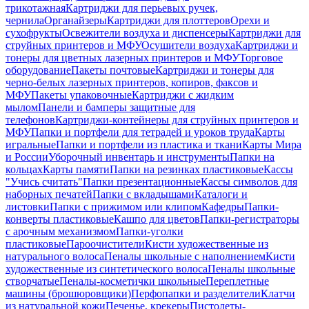
трикотажная
Картриджи для перьевых ручек,
чернила
Органайзеры
Картриджи для плоттеров
Орехи и
сухофрукты
Освежители воздуха и диспенсеры
Картриджи для
струйных принтеров и МФУ
Осушители воздуха
Картриджи и
тонеры для цветных лазерных принтеров и МФУ
Торговое
оборудование
Пакеты почтовые
Картриджи и тонеры для
черно-белых лазерных принтеров, копиров, факсов и
МФУ
Пакеты упаковочные
Картриджи с жидким
мылом
Панели и бамперы защитные для
телефонов
Картриджи-контейнеры для струйных принтеров и
МФУ
Папки и портфели для тетрадей и уроков труда
Карты
игральные
Папки и портфели из пластика и ткани
Карты Мира
и России
Уборочный инвентарь и инструменты
Папки на
кольцах
Карты памяти
Папки на резинках пластиковые
Кассы
"Учись считать"
Папки презентационные
Кассы символов для
наборных печатей
Папки с вкладышами
Каталоги и
листовки
Папки с прижимом или клипом
Кафедры
Папки-
конверты пластиковые
Кашпо для цветов
Папки-регистраторы
с арочным механизмом
Папки-уголки
пластиковые
Пароочистители
Кисти художественные из
натурального волоса
Пеналы школьные с наполнением
Кисти
художественные из синтетического волоса
Пеналы школьные
створчатые
Пеналы-косметички школьные
Переплетные
машины (брошюровщики)
Перфопапки и разделители
Клатчи
из натуральной кожи
Печенье, крекеры
Пистолеты-