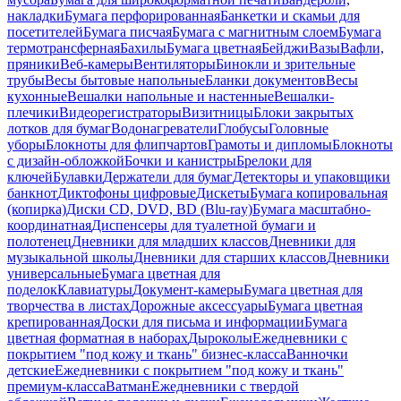
накладки
Бумага перфорированная
Банкетки и скамьи для
посетителей
Бумага писчая
Бумага с магнитным слоем
Бумага
термотрансферная
Бахилы
Бумага цветная
Бейджи
Вазы
Вафли,
пряники
Веб-камеры
Вентиляторы
Бинокли и зрительные
трубы
Весы бытовые напольные
Бланки документов
Весы
кухонные
Вешалки напольные и настенные
Вешалки-
плечики
Видеорегистраторы
Визитницы
Блоки закрытых
лотков для бумаг
Водонагреватели
Глобусы
Головные
уборы
Блокноты для флипчартов
Грамоты и дипломы
Блокноты
с дизайн-обложкой
Бочки и канистры
Брелоки для
ключей
Булавки
Держатели для бумаг
Детекторы и упаковщики
банкнот
Диктофоны цифровые
Дискеты
Бумага копировальная
(копирка)
Диски CD, DVD, BD (Blu-ray)
Бумага масштабно-
координатная
Диспенсеры для туалетной бумаги и
полотенец
Дневники для младших классов
Дневники для
музыкальной школы
Дневники для старших классов
Дневники
универсальные
Бумага цветная для
поделок
Клавиатуры
Документ-камеры
Бумага цветная для
творчества в листах
Дорожные аксессуары
Бумага цветная
крепированная
Доски для письма и информации
Бумага
цветная форматная в наборах
Дыроколы
Ежедневники с
покрытием "под кожу и ткань" бизнес-класса
Ванночки
детские
Ежедневники с покрытием "под кожу и ткань"
премиум-класса
Ватман
Ежедневники с твердой