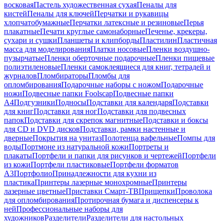
восковая
Пастель художественная сухая
Пеналы для
кистей
Пеналы для ключей
Перчатки и рукавицы
хлопчатобумажные
Перчатки латексные и резиновые
Перья
плакатные
Печати круглые самонаборные
Печенье, крекеры,
сухари и сушки
Планшеты и клипборды
Пластилин
Пластичная
масса для моделирования
Платки носовые
Пленки воздушно-
пузырчатые
Пленки оберточные подарочные
Пленки пищевые
полиэтиленовые
Пленки самоклеящиеся для книг, тетрадей и
журналов
Пломбираторы
Пломбы для
опломбирования
Подарочные наборы с ножом
Подарочные
ножи
Подвесные папки Foolscap
Подвесные папки
А4
Подгузники
Подносы
Подставки для календаря
Подставки
для книг
Подставки для ног
Подставки для подвесных
папок
Подставки для скрепок магнитные
Подставки и боксы
для CD и DVD дисков
Подставки, рамки настенные и
дверные
Покрытия на унитаз
Полотенца вафельные
Помпы для
воды
Портмоне из натуральной кожи
Портреты и
плакаты
Портфели и папки для рисунков и чертежей
Портфели
из кожи
Портфели пластиковые
Портфели форматов
А3
Портфолио
Принадлежности для кухни из
пластика
Принтеры лазерные монохромные
Принтеры
лазерные цветные
Приставки Смарт-ТВ
Прищепки
Проволока
для опломбирования
Протирочная бумага и диспенсеры к
ней
Профессиональные наборы для
художников
Разделители
Разделители для настольных