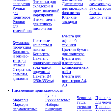
Этикетки для
аппаратов
Диспенсеры
самокопиру
складской и
Ролики
для закладок и
Бухгалтерск
промышленной
для
блокнотов
бланки
маркировки
принтеров
Клейкие
Книги учета
Этикет-лента
Ролики
закладки
для этикет-
для
пистолетов
телетайпов
Бумага для
Почтовые
офисной
Бумажная
конверты и
техники
продукция
пакеты
Цветная бумага
Блокноты
Конверты
для принтера
и бизнес-
Пакеты с
Бумага для
тетради
полиэтиленовой
плоттеров и
Атласы
воздушной
копировальных
Открытки,
подушкой
работ
грамоты,
Пакеты В4
Бумага для
дипломы
(250х353мм)
принтеров А4,
А3
Письменные принадлежности
Ручки
Чернила,
Принадл
Маркеры
Ручки гелевые
тушь,
для черч
Маркеры
Наборы
стержни
Транспо
перманентные
пишущих