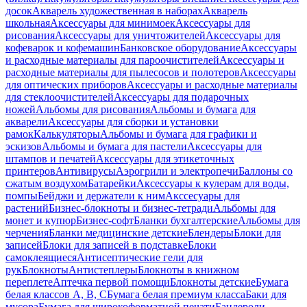
досок
Акварель художественная в наборах
Акварель
школьная
Аксессуары для минимоек
Аксессуары для
рисования
Аксессуары для уничтожителей
Аксессуары для
кофеварок и кофемашин
Банковское оборудование
Аксессуары
и расходные материалы для пароочистителей
Аксессуары и
расходные материалы для пылесосов и полотеров
Аксессуары
для оптических приборов
Аксессуары и расходные материалы
для стеклоочистителей
Аксессуары для подарочных
ножей
Альбомы для рисования
Альбомы и бумага для
акварели
Аксессуары для сборки и установки
рамок
Калькуляторы
Альбомы и бумага для графики и
эскизов
Альбомы и бумага для пастели
Аксессуары для
штампов и печатей
Аксессуары для этикеточных
принтеров
Антивирусы
Аэрогрили и электропечи
Баллоны со
сжатым воздухом
Батарейки
Аксессуары к кулерам для воды,
помпы
Бейджи и держатели к ним
Акссесуары для
растений
Бизнес-блокноты и бизнес-тетради
Альбомы для
монет и купюр
Бизнес-софт
Бланки бухгалтерские
Альбомы для
черчения
Бланки медицинские детские
Блендеры
Блоки для
записей
Блоки для записей в подставке
Блоки
самоклеящиеся
Антисептические гели для
рук
Блокноты
Антистеплеры
Блокноты в книжном
переплете
Аптечка первой помощи
Блокноты детские
Бумага
белая классов А, В, С
Бумага белая премиум класса
Баки для
мусора
Бумага для широкоформатной печати
Бандероли,