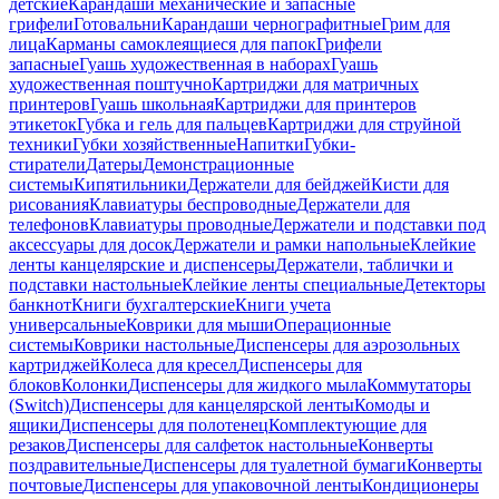
детские
Карандаши механические и запасные
грифели
Готовальни
Карандаши чернографитные
Грим для
лица
Карманы самоклеящиеся для папок
Грифели
запасные
Гуашь художественная в наборах
Гуашь
художественная поштучно
Картриджи для матричных
принтеров
Гуашь школьная
Картриджи для принтеров
этикеток
Губка и гель для пальцев
Картриджи для струйной
техники
Губки хозяйственные
Напитки
Губки-
стиратели
Датеры
Демонстрационные
системы
Кипятильники
Держатели для бейджей
Кисти для
рисования
Клавиатуры беспроводные
Держатели для
телефонов
Клавиатуры проводные
Держатели и подставки под
аксессуары для досок
Держатели и рамки напольные
Клейкие
ленты канцелярские и диспенсеры
Держатели, таблички и
подставки настольные
Клейкие ленты специальные
Детекторы
банкнот
Книги бухгалтерские
Книги учета
универсальные
Коврики для мыши
Операционные
системы
Коврики настольные
Диспенсеры для аэрозольных
картриджей
Колеса для кресел
Диспенсеры для
блоков
Колонки
Диспенсеры для жидкого мыла
Коммутаторы
(Switch)
Диспенсеры для канцелярской ленты
Комоды и
ящики
Диспенсеры для полотенец
Комплектующие для
резаков
Диспенсеры для салфеток настольные
Конверты
поздравительные
Диспенсеры для туалетной бумаги
Конверты
почтовые
Диспенсеры для упаковочной ленты
Кондиционеры