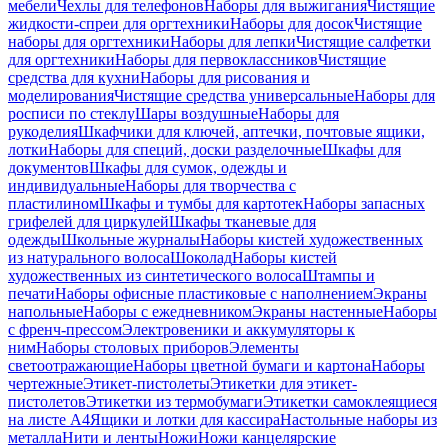
мебели
Чехлы для телефонов
Наборы для выжигания
Чистящие
жидкости-спреи для оргтехники
Наборы для досок
Чистящие
наборы для оргтехники
Наборы для лепки
Чистящие салфетки
для оргтехники
Наборы для первоклассников
Чистящие
средства для кухни
Наборы для рисования и
моделирования
Чистящие средства универсальные
Наборы для
росписи по стеклу
Шары воздушные
Наборы для
рукоделия
Шкафчики для ключей, аптечки, почтовые ящики,
лотки
Наборы для специй, доски разделочные
Шкафы для
документов
Шкафы для сумок, одежды и
индивидуальные
Наборы для творчества с
пластилином
Шкафы и тумбы для картотек
Наборы запасных
грифелей для циркулей
Шкафы тканевые для
одежды
Школьные журналы
Наборы кистей художественных
из натурального волоса
Шоколад
Наборы кистей
художественных из синтетического волоса
Штампы и
печати
Наборы офисные пластиковые с наполнением
Экраны
напольные
Наборы с ежедневником
Экраны настенные
Наборы
с френч-прессом
Электровеники и аккумуляторы к
ним
Наборы столовых приборов
Элементы
светоотражающие
Наборы цветной бумаги и картона
Наборы
чертежные
Этикет-пистолеты
Этикетки для этикет-
пистолетов
Этикетки из термобумаги
Этикетки самоклеящиеся
на листе А4
Ящики и лотки для кассира
Настольные наборы из
металла
Нити и ленты
Ножи
Ножи канцелярские