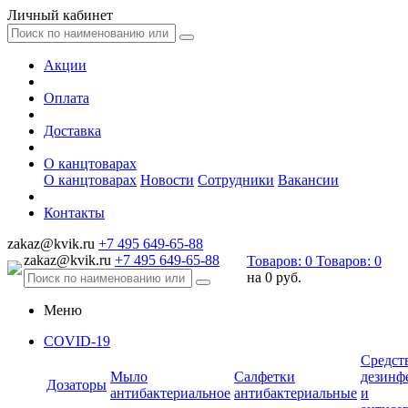
Личный кабинет
Акции
Оплата
Доставка
О канцтоварах
О канцтоварах
Новости
Сотрудники
Вакансии
Контакты
zakaz@kvik.ru
+7 495 649-65-88
zakaz@kvik.ru
+7 495 649-65-88
Товаров:
0
Товаров:
0
на
0 руб.
Меню
COVID-19
Средст
Мыло
Салфетки
дезинф
Дозаторы
антибактериальное
антибактериальные
и