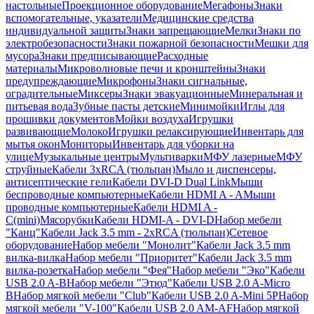
настольные
Проекционное оборудование
Мегафоны
Знаки
вспомогательные, указатели
Медицинские средства
индивидуальной защиты
Знаки запрещающие
Мелки
Знаки по
электробезопасности
Знаки пожарной безопасности
Мешки для
мусора
Знаки предписывающие
Расходные
материалы
Микроволновые печи и кронштейны
Знаки
предупреждающие
Микрофоны
Знаки сигнальные,
оградительные
Миксеры
Знаки эвакуационные
Минеральная и
питьевая вода
Зубные пасты детские
Минимойки
Иглы для
прошивки документов
Мойки воздуха
Игрушки
развивающие
Молоко
Игрушки релаксирующие
Инвентарь для
мытья окон
Мониторы
Инвентарь для уборки на
улице
Музыкальные центры
Мультиварки
МФУ лазерные
МФУ
струйные
Кабели 3xRCA (тюльпан)
Мыло и диспенсеры,
антисептические гели
Кабели DVI-D Dual Link
Мыши
беспроводные компьютерные
Кабели HDMI A - A
Мыши
проводные компьютерные
Кабели HDMI A -
C(mini)
Мясорубки
Кабели HDMI-A - DVI-D
Набор мебели
"Канц"
Кабели Jack 3.5 mm - 2xRCA (тюльпан)
Сетевое
оборудование
Набор мебели "Монолит"
Кабели Jack 3.5 mm
вилка-вилка
Набор мебели "Приоритет"
Кабели Jack 3.5 mm
вилка-розетка
Набор мебели "Фея"
Набор мебели "Эко"
Кабели
USB 2.0 A-B
Набор мебели "Этюд"
Кабели USB 2.0 A-Micro
B
Набор мягкой мебели "Club"
Кабели USB 2.0 A-Mini 5P
Набор
мягкой мебели "V-100"
Кабели USB 2.0 AM-AF
Набор мягкой