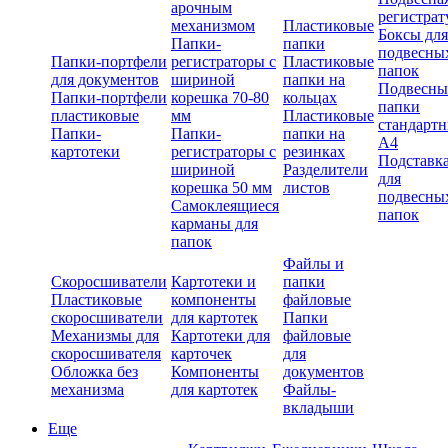
арочным
регистрат
механизмом
Пластиковые
Боксы для
Папки-
папки
подвесны
Папки-портфели
регистраторы с
Пластиковые
папок
для документов
шириной
папки на
Подвесны
Папки-портфели
корешка 70-80
кольцах
папки
пластиковые
мм
Пластиковые
стандарт
Папки-
Папки-
папки на
А4
картотеки
регистраторы с
резинках
Подставк
шириной
Разделители
для
корешка 50 мм
листов
подвесны
Самоклеящиеся
папок
карманы для
папок
Файлы и
Скоросшиватели
Картотеки и
папки
Пластиковые
компоненты
файловые
скоросшиватели
для картотек
Папки
Механизмы для
Картотеки для
файловые
скоросшивателя
карточек
для
Обложка без
Компоненты
документов
механизма
для картотек
Файлы-
вкладыши
Еще