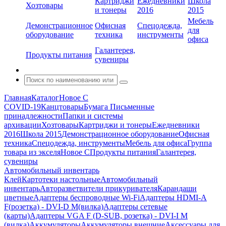
Картриджи
Ежедневники
Школа
Хозтовары
и тонеры
2016
2015
Мебель
Демонстрационное
Офисная
Спецодежда,
для
оборудование
техника
инструменты
офиса
Галантерея,
Продукты питания
сувениры
Главная
Каталог
Новое С
COVID-19
Канцтовары
Бумага
Письменные
принадлежности
Папки и системы
архивации
Хозтовары
Картриджи и тонеры
Ежедневники
2016
Школа 2015
Демонстрационное оборудование
Офисная
техника
Спецодежда, инструменты
Мебель для офиса
Группа
товара из экселя
Новое С
Продукты питания
Галантерея,
сувениры
Автомобильный инвентарь
Клей
Картотеки настольные
Автомобильный
инвентарь
Авторазветвители прикуривателя
Карандаши
цветные
Адаптеры беспроводные Wi-Fi
Адаптеры HDMI-A
F(розетка) - DVI-D M(вилка)
Адаптеры сетевые
(карты)
Адаптеры VGA F (D-SUB, розетка) - DVI-I M
(вилка)
Аккумуляторы
Аккумуляторы внешние
Аксессуары для