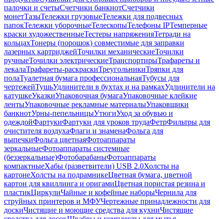
палочки и счеты
Счетчики банкнот
Счетчики
монет
Тазы
Тележки грузовые
Тележки для подвесных
папок
Тележки уборочные
Телескопы
Телефоны IP
Темперные
краски художественные
Тестеры напряжения
Тетради на
кольцах
Тонеры (порошок) совместимые для заправки
лазерных картриджей
Точилки механические
Точилки
ручные
Точилки электрические
Транспортиры
Трафареты и
лекала
Трафареты-раскраски
Треугольники
Тряпки для
пола
Туалетная бумага профессиональная
Тубусы для
чертежей
Тушь
Удлинители в бухтах и на рамках
Удлинители на
катушке
Указки
Упаковочная бумага
Упаковочные клейкие
ленты
Упаковочные рекламные материалы
Упаковщики
банкнот
Урны-пепельницы
Утюги
Уход за обувью и
одеждой
Фартуки
Фартуки для уроков труда
Фетр
Фильтры для
очистителя воздуха
Флаги и знамена
Фольга для
выпечки
Фольга цветная
Фотоаппараты
зеркальные
Фотоаппараты системные
(беззеркальные)
Фотобарабаны
Фотоаппараты
компактные
Хабы (разветвители) USB 2.0
Холсты на
картоне
Холсты на подрамнике
Цветная бумага, цветной
картон для квиллинга и оригами
Цветная пористая резина и
пластик
Циркули
Чайные и кофейные наборы
Чернила для
струйных принтеров и МФУ
Чертежные принадлежности для
доски
Чистящие и моющие средства для кухни
Чистящие
средства для досок
Швабры и комплекты для мытья