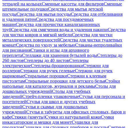
тетрадей на кольцах
Сменные кассеты для фильтров
Сменные
штемпельные подушки
Средства для мытья детской
посуды
Средства для мытья посуды
Средства для отбеливания
и удаления пятен
Средства для посудомоечных
машин
Средства для прочистки канализационных
труб
Средства для смягчения воды и удаления накипи
Средства
для чистки ковров и мягкой мебели
Средства для чистки
металлических поверхностей
Средства для чистки туалетных
комнат
Средства по уходу за мебелью
Стаканы-непроливайки
для рисования
Станки и иглы для архивного
переплета
Стеллажи для хранения бутылей воды
Степлеры до
260 листов
Степлеры до 40 листов
Степлеры
электрические
Степлеры-брошюровщики
Стержни для
роллеров
Стержни для ручек гелевые
Стержни для ручек
шариковые
Стиральные порошки
Стержни к клеевым
пистолетам
Стиральные порошки для детского белья
Стойки
напольные для каталогов, журналов и рекламы
Столы для
дошкольных учреждений
Столы для учебных
заведений
Стрейч-пленки упаковочные
Стулья для персонала и
посетителей
Стулья для школ и других учебных
заведений
Стулья и скамьи для дошкольных
учреждений
Стулья и табуреты для офисных столовых, баров и
кафе
Стяжки (хомуты)
Сумки из натуральной кожи
Сумки
инкассаторские и мешки для монет
Сушилки для
продуктов
Сушилки для столовых приборов и посуды
Счетные