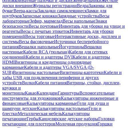
обложкой
Ватные палочки и диски
Еженедельники
Жесткие
диски внешние
Журналы регистрации
Ведра
Зажимы для
бумаг
Веера-кассы
Закладки самоклеящиеся
Замки для
ноутбуков
Записные книжки
Зарядные устройства
Весы
лабораторные
Зефир, мармелад
Весы напольные
Знаки
безопасности
Весы почтовые
Инвентарь для уборки на улице и
реагенты
Весы с печатью этикеток
Инвентарь для уборки
помещений
Весы торговые
Интерактивные доски, дисплеи и
системы
Весы фасовочные
Источники бесперебойного
питания
Вешалки напольные
Йогуртницы
Вешалки
настенные
Кабели RCA (тюльпан)
Кабели для сетевых
соединений
Кабели и адаптеры DVI
Кабели и адаптеры
HDMI
Визитницы и кредитницы однорядные
карманные
Кабели и адаптеры VGA/SVGA (D-
SUB)
Визитницы настольные
Визитницы-картотеки
Кабели и
хабы USB для подключения периферии и других
устройств
Вилки
Кабели питания
Витрины, стойки, дисплеи,
кружки и
монетницы
Какао
Календари
Гарнитуры
Вспомогательные
инструменты для художников
Калькуляторы инженерные и
финансовые
Калькуляторы карманные
Гели для душа и
шампуни детские
Калькуляторы настольные
Гели и
блестки
Металлическая мебель
Калькуляторы
печатающие
Гербы
Канцелярские детские наборы
Головки
печатающие для плоттеров
Молочная продукция
Горшки