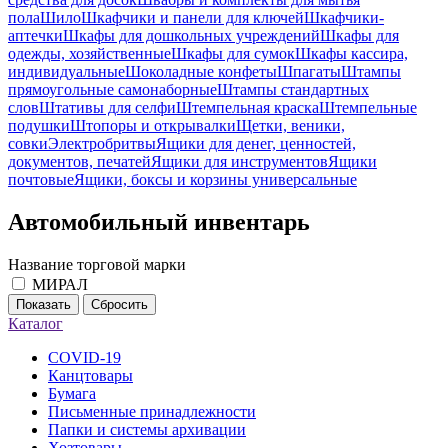
пола
Шило
Шкафчики и панели для ключей
Шкафчики-
аптечки
Шкафы для дошкольных учреждений
Шкафы для
одежды, хозяйственные
Шкафы для сумок
Шкафы кассира,
индивидуальные
Шоколадные конфеты
Шпагаты
Штампы
прямоугольные самонаборные
Штампы стандартных
слов
Штативы для селфи
Штемпельная краска
Штемпельные
подушки
Штопоры и открывалки
Щетки, веники,
совки
Электробритвы
Ящики для денег, ценностей,
документов, печатей
Ящики для инструментов
Ящики
почтовые
Ящики, боксы и корзины универсальные
Автомобильный инвентарь
Название торговой марки
МИРАЛ
Показать
Сбросить
Каталог
COVID-19
Канцтовары
Бумага
Письменные принадлежности
Папки и системы архивации
Хозтовары