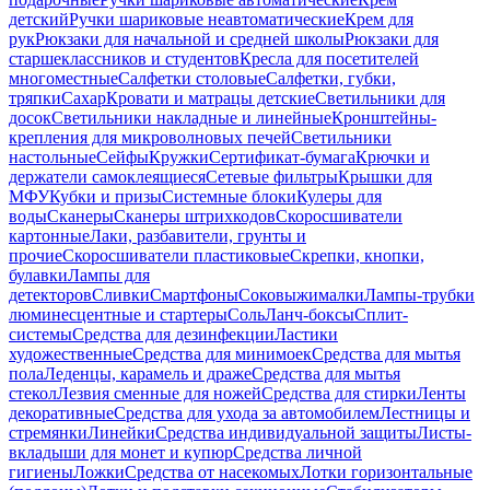
детский
Ручки шариковые неавтоматические
Крем для
рук
Рюкзаки для начальной и средней школы
Рюкзаки для
старшеклассников и студентов
Кресла для посетителей
многоместные
Салфетки столовые
Салфетки, губки,
тряпки
Сахар
Кровати и матрацы детские
Светильники для
досок
Светильники накладные и линейные
Кронштейны-
крепления для микроволновых печей
Светильники
настольные
Сейфы
Кружки
Сертификат-бумага
Крючки и
держатели самоклеящиеся
Сетевые фильтры
Крышки для
МФУ
Кубки и призы
Системные блоки
Кулеры для
воды
Сканеры
Сканеры штрихкодов
Скоросшиватели
картонные
Лаки, разбавители, грунты и
прочие
Скоросшиватели пластиковые
Скрепки, кнопки,
булавки
Лампы для
детекторов
Сливки
Смартфоны
Соковыжималки
Лампы-трубки
люминесцентные и стартеры
Соль
Ланч-боксы
Сплит-
системы
Средства для дезинфекции
Ластики
художественные
Средства для минимоек
Средства для мытья
пола
Леденцы, карамель и драже
Средства для мытья
стекол
Лезвия сменные для ножей
Средства для стирки
Ленты
декоративные
Средства для ухода за автомобилем
Лестницы и
стремянки
Линейки
Средства индивидуальной защиты
Листы-
вкладыши для монет и купюр
Средства личной
гигиены
Ложки
Средства от насекомых
Лотки горизонтальные