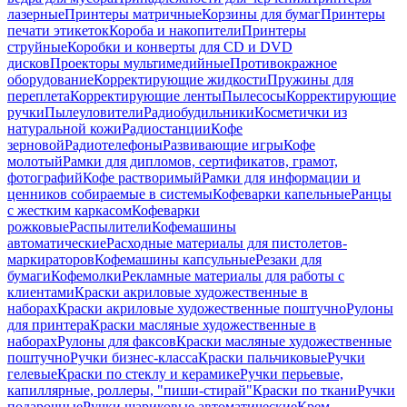
лазерные
Принтеры матричные
Корзины для бумаг
Принтеры
печати этикеток
Короба и накопители
Принтеры
струйные
Коробки и конверты для CD и DVD
дисков
Проекторы мультимедийные
Противокражное
оборудование
Корректирующие жидкости
Пружины для
переплета
Корректирующие ленты
Пылесосы
Корректирующие
ручки
Пылеуловители
Радиобудильники
Косметички из
натуральной кожи
Радиостанции
Кофе
зерновой
Радиотелефоны
Развивающие игры
Кофе
молотый
Рамки для дипломов, сертификатов, грамот,
фотографий
Кофе растворимый
Рамки для информации и
ценников собираемые в системы
Кофеварки капельные
Ранцы
с жестким каркасом
Кофеварки
рожковые
Распылители
Кофемашины
автоматические
Расходные материалы для пистолетов-
маркираторов
Кофемашины капсульные
Резаки для
бумаги
Кофемолки
Рекламные материалы для работы с
клиентами
Краски акриловые художественные в
наборах
Краски акриловые художественные поштучно
Рулоны
для принтера
Краски масляные художественные в
наборах
Рулоны для факсов
Краски масляные художественные
поштучно
Ручки бизнес-класса
Краски пальчиковые
Ручки
гелевые
Краски по стеклу и керамике
Ручки перьевые,
капиллярные, роллеры, "пиши-стирай"
Краски по ткани
Ручки
подарочные
Ручки шариковые автоматические
Крем