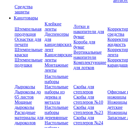
антисе
Средства
защиты
Канцтовары
Клейкие
Лотки и
Штемпельная
ленты
Корректи
накопители для
продукция
Диспенсеры
средства
бумаг
Оснастки для
для
Корректи
Короба для
печати
канцелярских
жидкость
бумаг
Штемпельные
лент
Корректи
Вертикальные
краски
Канцелярские
лента
накопители
Штемпельные
ленты
Корректи
Комплектующие
подушки
Монтажные
карандаш
для лотков
ленты
Настольные
наборы
Дыроколы
Настольные
Скобы для
Дыроколы до
наборы из
степлеров
Офисные 
65 листов
дерева и
Скобы для
ножницы
Мощные
металла
степлеров №10
Ножницы
дыроколы
Настольные
Скобы для
детские
Расходные
наборы
степлеров №23
Ножницы
материалы для
деревянные
Скобы для
Запасные 
дыроколов
Настольные
степлеров №24
наборы