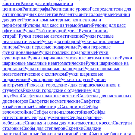
картотек
Рамки для информации и
ценников
Рапидографы
Расписание уроков
Распределители для
антигололедных реагентов
Реагенты антигололедные
Резинки
для денег
Розетки компьютерные, коннекторы и
периферия
Рулоны для касс из термобумаги
Рулоны для касс
офсетные
Ручки "5-й пишущий узел"
Ручки "пиши-
стирай"
Ручки гелевые автоматические
Ручки гелевые
неавтоматические
Ручки для наборов
Ручки капиллярные и
линеры
Ручки перьевые подарочные
Ручки перьевые
функциональные
Ручки роллеры подарочные
Ручки
сувенирные
Ручки шариковые масляные автоматические
Ручки
шариковые масляные неавтоматические
Ручки шариковые на
подставке
Ручки шариковые на шнурке
Ручки шариковые
неавтоматические с колпачком
Ручки шариковые
подарочные
Ручки-роллеры
Ручки-стилусы
Ручной
инструмент
Рюкзаки городские / для старшеклассников и
студентов
Рюкзаки городские с отделением для
ноутбука
Салфетки влажные детские
Салфетки для настольных
диспенсеров
Салфетки косметические
Салфетки
хозяйственные
Салфетницы
Сахарницы
Сейфы
взломостойкие
Сейфы огне-взломостойкие
Сейфы
огнестойкие
Сейфы оружейные
Сейфы офисные,
мебельные
Сиденья и рамы для многоместных кресел
Скатерти
столовые
Скобы для степлеров
Скрепки
Сладкие
напитки
Сменные блоки для органайзеров
Сменные блоки для