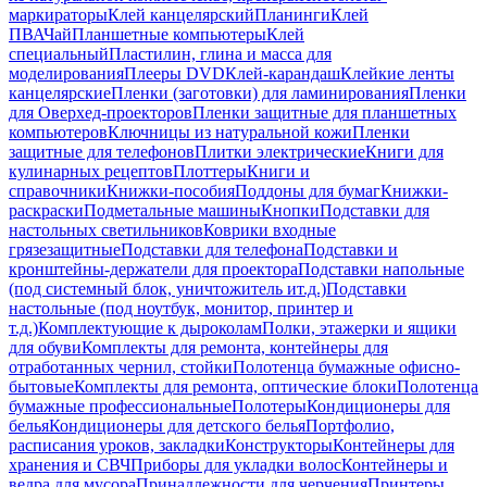
маркираторы
Клей канцелярский
Планинги
Клей
ПВА
Чай
Планшетные компьютеры
Клей
специальный
Пластилин, глина и масса для
моделирования
Плееры DVD
Клей-карандаш
Клейкие ленты
канцелярские
Пленки (заготовки) для ламинирования
Пленки
для Оверхед-проекторов
Пленки защитные для планшетных
компьютеров
Ключницы из натуральной кожи
Пленки
защитные для телефонов
Плитки электрические
Книги для
кулинарных рецептов
Плоттеры
Книги и
справочники
Книжки-пособия
Поддоны для бумаг
Книжки-
раскраски
Подметальные машины
Кнопки
Подставки для
настольных светильников
Коврики входные
грязезащитные
Подставки для телефона
Подставки и
кронштейны-держатели для проектора
Подставки напольные
(под системный блок, уничтожитель ит.д.)
Подставки
настольные (под ноутбук, монитор, принтер и
т.д.)
Комплектующие к дыроколам
Полки, этажерки и ящики
для обуви
Комплекты для ремонта, контейнеры для
отработанных чернил, стойки
Полотенца бумажные офисно-
бытовые
Комплекты для ремонта, оптические блоки
Полотенца
бумажные профессиональные
Полотеры
Кондиционеры для
белья
Кондиционеры для детского белья
Портфолио,
расписания уроков, закладки
Конструкторы
Контейнеры для
хранения и СВЧ
Приборы для укладки волос
Контейнеры и
ведра для мусора
Принадлежности для черчения
Принтеры