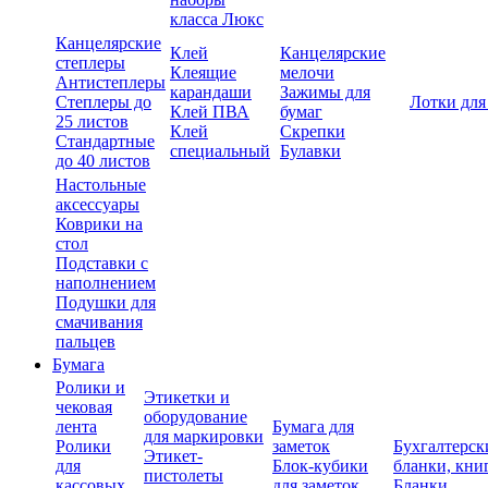
класса Люкс
Канцелярские
Клей
Канцелярские
степлеры
Клеящие
мелочи
Антистеплеры
карандаши
Зажимы для
Степлеры до
Лотки для
Клей ПВА
бумаг
25 листов
Клей
Скрепки
Стандартные
специальный
Булавки
до 40 листов
Настольные
аксессуары
Коврики на
стол
Подставки с
наполнением
Подушки для
смачивания
пальцев
Бумага
Ролики и
Этикетки и
чековая
оборудование
лента
Бумага для
для маркировки
Ролики
заметок
Бухгалтерск
Этикет-
для
Блок-кубики
бланки, кни
пистолеты
кассовых
для заметок
Бланки