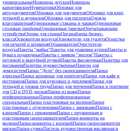
универсальные
Ножницы детские
Ножницы
канцелярские
Нумераторы
Обложки для
автодокументов
Обложки для документов
Обложки для книг,
тетрадей и журналов
Обложки для паспорта
Одежда
влагозащитная
Одноразовые стаканы и чашки
Одноразовые
столовые приборы
Одноразовые тарелки
Опечатывающие
устройства
Опоры для спины
Органайзеры бизнес-
класса
Освежители воздуха
Освежители для туалета
Оснастки
для печатей и штампов
Отпариватели
Очистители
воздуха
Пакеты "майка"
Пакеты для упаковки купюр
Пакеты и
бумага подарочные
Пакеты с замком "зиплок"
Пакеты с
петлевой и вырубной ручкой
Пакеты фасовочные
Палитры для
рисования
Палитры художественные
Панели для
демосистем
Папки "Дело" без скоросшивателя
Папки
адресные
Папки архивные для переплета
Папки для кафе и
ресторанов
Папки для курсовых и дипломов
Папки для
тетрадей и уроков труда
Папки для черчения
Папки и портмоне
для CD и DVD дисков
Папки из кожи
Папки
перфорированные
Папки перфорированные
специальные
Папки пластиковые на молнии
Папки
пластиковые с отделениями
Папки с завязками
Папки с
клипом
Папки с прижимом
Папки с пружинным и
пластиковым скоросшивателем
Папки-конверты на
молнии
Папки-конверты с кнопкой
Папки-скоросшиватели
мягкие
Папки-сумки
Пастель художественная маслянная и