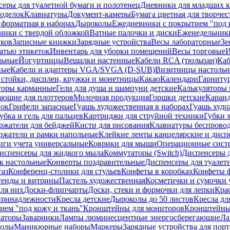
еры для туалетной бумаги и полотенец
Дневники для младших к
поделок
Клавиатуры
Документ-камеры
Бумага цветная для творчес
 форматная в наборах
Дыроколы
Ежедневники с покрытием "под к
ники с твердой обложкой
Ватные палочки и диски
Еженедельник
уков
Записные книжки
Зарядные устройства
Весы лабораторные
Зе
атью этикеток
Инвентарь для уборки помещений
Весы торговые
И
льные
Йогуртницы
Вешалки настенные
Кабели RCA (тюльпан)
Каб
ные
Кабели и адаптеры VGA/SVGA (D-SUB)
Визитницы настоль
стойки, дисплеи, кружки и монетницы
Какао
Календари
Гарниту
торы карманные
Гели для душа и шампуни детские
Калькуляторы 
ающие для плоттеров
Молочная продукция
Горшки детские
Каранд
пок
Грифели запасные
Гуашь художественная в наборах
Гуашь худо
убка и гель для пальцев
Картриджи для струйной техники
Губки 
ржатели для бейджей
Кисти для рисования
Клавиатуры беспрово
ржатели и рамки напольные
Клейкие ленты канцелярские и дисп
иги учета универсальные
Коврики для мыши
Операционные сист
испенсеры для жидкого мыла
Коммутаторы (Switch)
Диспенсеры д
к настольные
Конверты поздравительные
Диспенсеры для туалет
таз
Конференц-столики для стульев
Конфеты в коробках
Конфеты 
тенды и витрины
Пастель художественная
Косметички и сумочки 
ля них
Доски-флипчарты
Доски, стеки и формочки для лепки
Кра
принадлежности
Кресла детские
Дыроколы до 50 листов
Кресла дл
ием "под кожу и ткань"
Кронштейны для мониторов
Кронштейны-
аторы
Заварники
Лампы люминесцентные энергосберегающие
Ла
толы
Маникюрные наборы
Маркеры
Зарядные устройства для пор