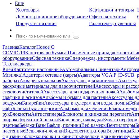
Еще
Хозтовары
Картриджи и тонеры
Демонстрационное оборудование
Офисная техника
Продукты питания
Галантерея, сувениры
Главная
Каталог
Новое С
COVID-19
Канцтовары
Бумага
Письменные принадлежности
Па
оборудование
Офисная техника
Спецодежда, инструменты
Мебел
Текстмаркеры
Клей
Картотеки настольные
Автомобильный инвентарь
Автораз
M(вилка)
Адаптеры сетевые (карты)
Адаптеры VGA F (D-SUB, ро
наборах
Акварель школьная
Аксессуары для минимоек
Аксессуа
расходные материалы для пароочистителей
Аксессуары и расхо
стеклоочистителей
Аксессуары для подарочных ножей
Альбомы 
графики и эскизов
Альбомы и бумага для пастели
Аксессуары дл
воздухом
Батарейки
Аксессуары к кулерам для воды, помпы
Бейд
софт
Бланки бухгалтерские
Альбомы для черчения
Бланки медиц
рук
Блокноты
Антистеплеры
Блокноты в книжном переплете
Апт
широкоформатной печати
Бандероли, накладки
Бумага перфори
цветная
Бейджи
Вазы
Вафли, пряники
Веб-камеры
Вентиляторы
Б
настенные
Вешалки-плечики
Видеорегистраторы
Визитницы
Бло
с дизайн-обложкой
Бочки и канистры
Брелоки для ключей
Булав