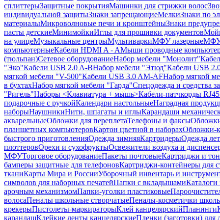
сплиттеры
Защитные покрытия
Машинки для стрижки волос
Зво
индивидуальной защиты
Знаки запрещающие
Мелки
Знаки по э
материалы
Микроволновые печи и кронштейны
Знаки предупр
пасты детские
Минимойки
Иглы для прошивки документов
Мойк
на улице
Музыкальные центры
Мультиварки
МФУ лазерные
МФУ
компьютерные
Кабели HDMI A - A
Мыши проводные компьюте
(тюльпан)
Сетевое оборудование
Набор мебели "Монолит"
Кабел
"Эко"
Кабели USB 2.0 A-B
Набор мебели "Этюд"
Кабели USB 2.0
мягкой мебели "V-500"
Кабели USB 3.0 AM-AF
Набор мягкой ме
в бухтах
Набор мягкой мебели "Гарда"
Спецодежда и средства 
"Ригель"
Наборы <Клавиатура + мышь>
Кабели-патчкорды RJ45 
подарочные с ручкой
Календари настольные
Наградная продукц
наборы
Наушники
Нити, шпагаты и иглы
Карандаши механичес
акварельные
Обложки для переплета
Телефоны и факсы
Обложки
планшетных компьютеров
Картон цветной в наборах
Обложки-к
быстрого приготовления
Одежда зимняя
Картридеры
Одежда лет
плоттеров
Орехи и сухофрукты
Освежители воздуха и диспенсе
МФУ
Торговое оборудование
Пакеты почтовые
Картриджи и тон
бамперы защитные для телефонов
Картриджи-контейнеры для 
ткани
Карты Мира и России
Уборочный инвентарь и инструмен
символов для наборных печатей
Папки с вкладышами
Каталоги 
арочным механизмом
Папки-уголки пластиковые
Пароочистите
волоса
Пеналы школьные створчатые
Пеналы-косметички школ
крекеры
Пистолеты-маркираторы
Клей канцелярский
Планинги
карандаш
Клейкие ленты канцелярские
Пленки (заготовки) для