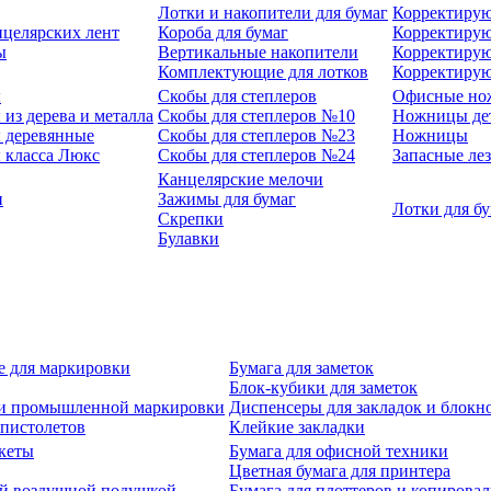
Лотки и накопители для бумаг
Корректирую
нцелярских лент
Короба для бумаг
Корректирую
ы
Вертикальные накопители
Корректирую
Комплектующие для лотков
Корректиру
ы
Скобы для степлеров
Офисные но
из дерева и металла
Скобы для степлеров №10
Ножницы де
 деревянные
Скобы для степлеров №23
Ножницы
 класса Люкс
Скобы для степлеров №24
Запасные ле
Канцелярские мелочи
и
Зажимы для бумаг
Лотки для б
Скрепки
Булавки
е для маркировки
Бумага для заметок
Блок-кубики для заметок
й и промышленной маркировки
Диспенсеры для закладок и блокн
-пистолетов
Клейкие закладки
кеты
Бумага для офисной техники
Цветная бумага для принтера
ой воздушной подушкой
Бумага для плоттеров и копирова