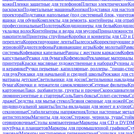
кожи
Пленки защитные для телефонов
Плитки электрические
Кн
раскраски
Подметальные машины
Кнопки
Подставки для настол
проектора
Подставки напольные (под системный блок, уничтожи
ящики для обуви
Комплекты для ремонта, контейнеры для отра
профессиональные
Полотеры
Кондиционеры для белья
Кондицио
укладки волос
Контейнеры и ведра для мусора
Принадлежности 
накопители
Принтеры струйные
Коробки и конверты для CD и
переплета
Корректирующие ленты
Пылесосы
Корректирующие р
зерновой
Радиотелефоны
Развивающие игры
Кофе молотый
Рамк
системы
Кофеварки капельные
Ранцы с жестким каркасом
Кофев
капсульные
Резаки для бумаги
Кофемолки
Рекламные материалы 
принтера
Краски масляные художественные в наборах
Рулоны д
и керамике
Ручки перьевые, капиллярные, роллеры, "пиши-сти
для рук
Рюкзаки для начальной и средней школы
Рюкзаки для ст
матрацы детские
Светильники для досок
Светильники накладны
бумага
Крючки и держатели самоклеящиеся
Сетевые фильтры
Кр
картонные
Лаки, разбавители, грунты и прочие
Скоросшиватели
люминесцентные и стартеры
Соль
Ланч-боксы
Сплит-системы
Ср
драже
Средства для мытья стекол
Лезвия сменные для ножей
Сре
индивидуальной защиты
Листы-вкладыши для монет и купюр
С
секционные
Стабилизаторы напряжения
Лотки настенные мета
антистеплеры
Магниты для досок
Стержни, чернила, тушь
Стойк
сервировочные
Столы компьютерные
Маркеры для CD и DVD
М
ноутбука и планшетов
Маркеры для промышленной графики
Су
лаковые
Маркеры нестираемые перманентные
Сушилки для рук