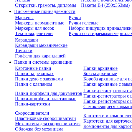
Открытки, грамоты, дипломы
Пакеты В4 (250х353мм)
Письменные принадлежности
Маркеры
Ручки
Маркеры перманентные
Ручки гелевые
Маркеры для досок
Наборы пишущих принадлежн
Текстовыделители
Ручки со стираемыми чернила
Карандаши
Карандаши механические
Точилки
Грифели для карандашей
Папки и системы архивации
Картонные папки
Папки архивные
Папки на резинках
Боксы архивные
Папки дело с завязками
Короба архивные для п
Папки с клапаном
Папки архивные с завя
Папки-регистраторы с
Папки-портфели для документов
Папки-регистраторы с 
Папки-портфели пластиковые
Папки-регистраторы с 
Папки-картотеки
Самоклеящиеся карман
Скоросшиватели
Картотеки и компонент
Пластиковые скоросшиватели
Картотеки для карточек
Механизмы для скоросшивателя
Компоненты для картот
Обложка без механизма