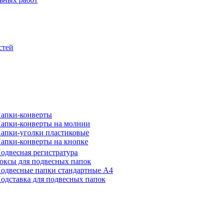
стей
апки-конверты
апки-конверты на молнии
апки-уголки пластиковые
апки-конверты на кнопке
одвесная регистратура
оксы для подвесных папок
одвесные папки стандартные А4
одставка для подвесных папок