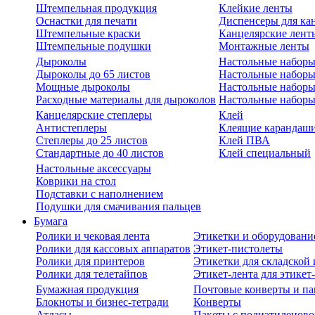
Штемпельная продукция
Клейкие ленты
Оснастки для печати
Диспенсеры для ка
Штемпельные краски
Канцелярские лент
Штемпельные подушки
Монтажные ленты
Дыроколы
Настольные набор
Дыроколы до 65 листов
Настольные наборы 
Мощные дыроколы
Настольные наборы
Расходные материалы для дыроколов
Настольные наборы
Канцелярские степлеры
Клей
Антистеплеры
Клеящие карандаш
Степлеры до 25 листов
Клей ПВА
Стандартные до 40 листов
Клей специальный
Настольные аксессуары
Коврики на стол
Подставки с наполнением
Подушки для смачивания пальцев
Бумага
Ролики и чековая лента
Этикетки и оборудовани
Ролики для кассовых аппаратов
Этикет-пистолеты
Ролики для принтеров
Этикетки для складско
Ролики для телетайпов
Этикет-лента для этикет
Бумажная продукция
Почтовые конверты и па
Блокноты и бизнес-тетради
Конверты
Атласы
Пакеты с полиэтиленов