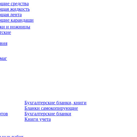
щие средства
щая жидкость
щая лента
ющие карандаши
жи и ножницы
тские
звия
умаг
Бухгалтерские бланки, книги
Бланки самокопирующие
отов
Бухгалтерские бланки
Книги учета
льных работ