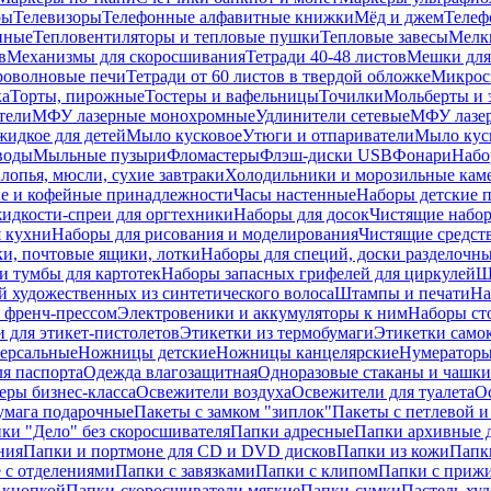
ры
Телевизоры
Телефонные алфавитные книжки
Мёд и джем
Телеф
енные
Тепловентиляторы и тепловые пушки
Тепловые завесы
Мелк
в
Механизмы для скоросшивания
Тетради 40-48 листов
Мешки для
оволновые печи
Тетради от 60 листов в твердой обложке
Микрос
ка
Торты, пирожные
Тостеры и вафельницы
Точилки
Мольберты и 
тели
МФУ лазерные монохромные
Удлинители сетевые
МФУ лазе
идкое для детей
Мыло кусковое
Утюги и отпариватели
Мыло куск
воды
Мыльные пузыри
Фломастеры
Флэш-диски USB
Фонари
Набо
лопья, мюсли, сухие завтраки
Холодильники и морозильные кам
е и кофейные принадлежности
Часы настенные
Наборы детские 
идкости-спреи для оргтехники
Наборы для досок
Чистящие набор
я кухни
Наборы для рисования и моделирования
Чистящие средст
и, почтовые ящики, лотки
Наборы для специй, доски разделочн
 тумбы для картотек
Наборы запасных грифелей для циркулей
Ш
й художественных из синтетического волоса
Штампы и печати
На
 френч-прессом
Электровеники и аккумуляторы к ним
Наборы ст
 для этикет-пистолетов
Этикетки из термобумаги
Этикетки само
ерсальные
Ножницы детские
Ножницы канцелярские
Нумератор
я паспорта
Одежда влагозащитная
Одноразовые стаканы и чашки
еры бизнес-класса
Освежители воздуха
Освежители для туалета
О
умага подарочные
Пакеты с замком "зиплок"
Пакеты с петлевой 
ки "Дело" без скоросшивателя
Папки адресные
Папки архивные д
ния
Папки и портмоне для CD и DVD дисков
Папки из кожи
Папк
 с отделениями
Папки с завязками
Папки с клипом
Папки с приж
 кнопкой
Папки-скоросшиватели мягкие
Папки-сумки
Пастель худ