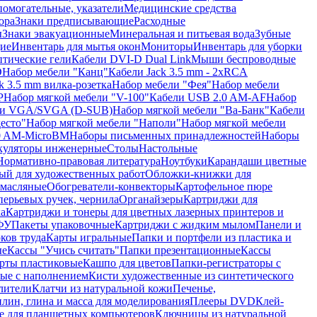
помогательные, указатели
Медицинские средства
ора
Знаки предписывающие
Расходные
ы
Знаки эвакуационные
Минеральная и питьевая вода
Зубные
ие
Инвентарь для мытья окон
Мониторы
Инвентарь для уборки
птические гели
Кабели DVI-D Dual Link
Мыши беспроводные
D
Набор мебели "Канц"
Кабели Jack 3.5 mm - 2xRCA
k 3.5 mm вилка-розетка
Набор мебели "Фея"
Набор мебели
P
Набор мягкой мебели "V-100"
Кабели USB 2.0 AM-AF
Набор
ли VGA/SVGA (D-SUB)
Набор мягкой мебели "Ва-Банк"
Кабели
есто"
Набор мягкой мебели "Наполи"
Набор мягкой мебели
0 AM-MicroBM
Наборы письменных принадлежностей
Наборы
куляторы инженерные
Столы
Настольные
Нормативно-правовая литература
Ноутбуки
Карандаши цветные
ый для художественных работ
Обложки-книжки для
 масляные
Обогреватели-конвекторы
Картофельное пюре
перьевых ручек, чернила
Органайзеры
Картриджи для
а
Картриджи и тонеры для цветных лазерных принтеров и
МФУ
Пакеты упаковочные
Картриджи с жидким мылом
Панели и
ков труда
Карты игральные
Папки и портфели из пластика и
ые
Кассы "Учись считать"
Папки презентационные
Кассы
рты пластиковые
Кашпо для цветов
Папки-регистраторы с
ые с наполнением
Кисти художественные из синтетического
лители
Клатчи из натуральной кожи
Печенье,
лин, глина и масса для моделирования
Плееры DVD
Клей-
е для планшетных компьютеров
Ключницы из натуральной