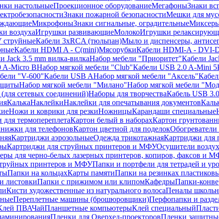
нки настольные
Проекционное оборудование
Мегафоны
Знаки вс
лектробезопасности
Знаки пожарной безопасности
Мешки для мус
еждающие
Микрофоны
Знаки сигнальные, оградительные
Миксер
и воздуха
Игрушки развивающие
Молоко
Игрушки релаксирующ
 струйные
Кабели 3xRCA (тюльпан)
Мыло и диспенсеры, антисе
рные
Кабели HDMI A - C(mini)
Мясорубки
Кабели HDMI-A - DVI-
и Jack 3.5 mm вилка-вилка
Набор мебели "Приоритет"
Кабели Jac
 A-Micro B
Набор мягкой мебели "Club"
Кабели USB 2.0 A-Mini 5
бели "V-600"
Кабели USB A
Набор мягкой мебели "Аксель"
Кабе
защиты
Набор мягкой мебели "Милано"
Набор мягкой мебели "Мод
(для сетевых соединений)
Наборы для творчества
Кабель USB 3.
ия
Калька
Наклейки
Наклейки для опечатывания документов
Каль
кие
Ножи и коврики для резки
Ножницы
Карандаши специальные
 для термопереплета
Картон белый в наборах
Картон грунтованн
нижки для телефонов
Картон цветной для поделок
Обогреватели
няя
Картриджи аэрозольные
Одежда трикотажная
Картриджи для 
ры
Картриджи для струйных принтеров и МФУ
Осушители воздух
еры для черно-белых лазерных принтеров, копиров, факсов и 
струйных принтеров и МФУ
Папки и портфели для тетрадей и уро
ты
Папки на кольцах
Карты памяти
Папки на резинках пластиков
и листовки
Папки с прижимом или клипом
Кафедры
Папки-конве
ли
Кисти художественные из натурального волоса
Пеналы школьн
ьные
Переплетные машины (брошюровщики)
Перфопапки и разде
Клей ПВА
Чай
Планшетные компьютеры
Клей специальный
Пласти
 ламинирования
Пленки для Оверхед-проекторов
Пленки защитны