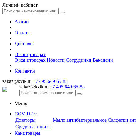
Личный кабинет
Акции
Оплата
Доставка
О канцтоварах
О канцтоварах
Новости
Сотрудники
Вакансии
Контакты
zakaz@kvik.ru
+7 495 649-65-88
zakaz@kvik.ru
+7 495 649-65-88
Меню
COVID-19
Дозаторы
Мыло антибактериальное
Салфетки ан
Средства защиты
Канцтовары