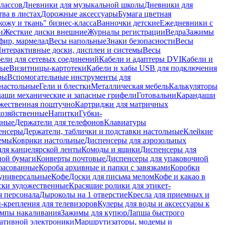
лассов
Дневники для музыкальной школы
Дневники для
тва в листах
Дорожные аксессуары
Бумага цветная
ожу и ткань" бизнес-класса
Ванночки детские
Ежедневники с
и
Жесткие диски внешние
Журналы регистрации
Ведра
Зажимы
фир, мармелад
Весы напольные
Знаки безопасности
Весы
нтерактивные доски, дисплеи и системы
Весы
ели для сетевых соединений
Кабели и адаптеры DVI
Кабели и
ные
Визитницы-картотеки
Кабели и хабы USB для подключения
ры
Вспомогательные инструменты для
настольные
Гели и блестки
Металлическая мебель
Калькуляторы
аши механические и запасные грифели
Готовальни
Карандаши
жественная поштучно
Картриджи для матричных
хозяйственные
Напитки
Губки-
дные
Держатели для телефонов
Клавиатуры
енсеры
Держатели, таблички и подставки настольные
Клейкие
емы
Коврики настольные
Диспенсеры для аэрозольных
ля канцелярской ленты
Комоды и ящики
Диспенсеры для
ной бумаги
Конверты почтовые
Диспенсеры для упаковочной
фасованные
Короба архивные и папки с завязками
Коробки
универсальные
Кофе
Доски для письма мелом
Кофе и какао в
ски художественные
Красящие ролики для этикет-
я персонала
Дыроколы на 1 отверстие
Кресла для приемных и
крепления для телевизоров
Кулеры для воды и аксессуары к
мпы накаливания
Зажимы для купюр
Лапша быстрого
тативной электроники
Маршрутизаторы, модемы и