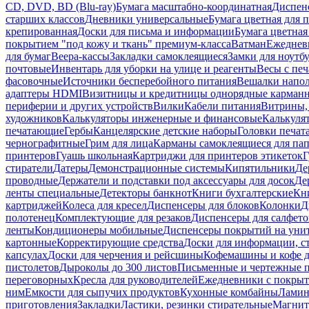
CD, DVD, BD (Blu-ray)
Бумага масштабно-координатная
Диспенс
старших классов
Дневники универсальные
Бумага цветная для 
крепированная
Доски для письма и информации
Бумага цветная
покрытием "под кожу и ткань" премиум-класса
Ватман
Ежеднев
для бумаг
Веера-кассы
Закладки самоклеящиеся
Замки для ноутб
почтовые
Инвентарь для уборки на улице и реагенты
Весы с печ
фасовочные
Источники бесперебойного питания
Вешалки напо
адаптеры HDMI
Визитницы и кредитницы однорядные карман
периферии и других устройств
Вилки
Кабели питания
Витрины, 
художников
Калькуляторы инженерные и финансовые
Калькуля
печатающие
Гербы
Канцелярские детские наборы
Головки печат
чернографитные
Грим для лица
Карманы самоклеящиеся для па
принтеров
Гуашь школьная
Картриджи для принтеров этикеток
Г
стиратели
Датеры
Демонстрационные системы
Кипятильники
Де
проводные
Держатели и подставки под аксессуары для досок
Де
ленты специальные
Детекторы банкнот
Книги бухгалтерские
Кн
картриджей
Колеса для кресел
Диспенсеры для блоков
Колонки
Д
полотенец
Комплектующие для резаков
Диспенсеры для салфето
ленты
Кондиционеры мобильные
Диспенсеры покрытий на уни
картонные
Корректирующие средства
Доски для информации, с
капсулах
Доски для черчения и рейсшины
Кофемашины и кофе д
пистолетов
Дыроколы до 300 листов
Письменные и чертежные 
переговорных
Кресла для руководителей
Ежедневники с покрыт
ним
Емкости для сыпучих продуктов
Кухонные комбайны
Ламин
приготовления
Закладки
Ластики, резинки стирательные
Магни