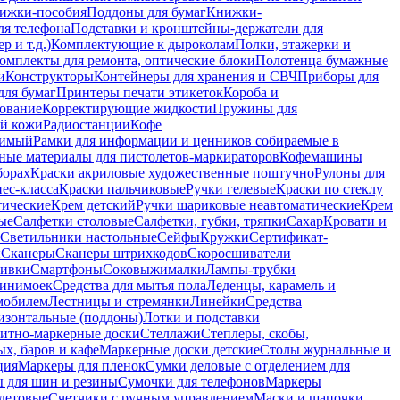
ижки-пособия
Поддоны для бумаг
Книжки-
ля телефона
Подставки и кронштейны-держатели для
 и т.д.)
Комплектующие к дыроколам
Полки, этажерки и
омплекты для ремонта, оптические блоки
Полотенца бумажные
и
Конструкторы
Контейнеры для хранения и СВЧ
Приборы для
для бумаг
Принтеры печати этикеток
Короба и
ование
Корректирующие жидкости
Пружины для
ой кожи
Радиостанции
Кофе
римый
Рамки для информации и ценников собираемые в
ные материалы для пистолетов-маркираторов
Кофемашины
борах
Краски акриловые художественные поштучно
Рулоны для
ес-класса
Краски пальчиковые
Ручки гелевые
Краски по стеклу
тические
Крем детский
Ручки шариковые неавтоматические
Крем
ые
Салфетки столовые
Салфетки, губки, тряпки
Сахар
Кровати и
Светильники настольные
Сейфы
Кружки
Сертификат-
ы
Сканеры
Сканеры штрихкодов
Скоросшиватели
ивки
Смартфоны
Соковыжималки
Лампы-трубки
минимоек
Средства для мытья пола
Леденцы, карамель и
омобилем
Лестницы и стремянки
Линейки
Средства
изонтальные (поддоны)
Лотки и подставки
итно-маркерные доски
Стеллажи
Степлеры, скобы,
х, баров и кафе
Маркерные доски детские
Столы журнальные и
ция
Маркеры для пленок
Сумки деловые с отделением для
 для шин и резины
Сумочки для телефонов
Маркеры
летовые
Счетчики с ручным управлением
Маски и шапочки