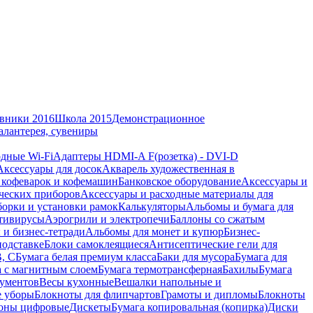
вники 2016
Школа 2015
Демонстрационное
алантерея, сувениры
дные Wi-Fi
Адаптеры HDMI-A F(розетка) - DVI-D
Аксессуары для досок
Акварель художественная в
 кофеварок и кофемашин
Банковское оборудование
Аксессуары и
ческих приборов
Аксессуары и расходные материалы для
борки и установки рамок
Калькуляторы
Альбомы и бумага для
тивирусы
Аэрогрили и электропечи
Баллоны со сжатым
 и бизнес-тетради
Альбомы для монет и купюр
Бизнес-
подставке
Блоки самоклеящиеся
Антисептические гели для
В, С
Бумага белая премиум класса
Баки для мусора
Бумага для
а с магнитным слоем
Бумага термотрансферная
Бахилы
Бумага
кументов
Весы кухонные
Вешалки напольные и
е уборы
Блокноты для флипчартов
Грамоты и дипломы
Блокноты
оны цифровые
Дискеты
Бумага копировальная (копирка)
Диски