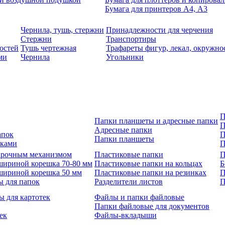
Бумага для принтеров А4, А3
Чернила, тушь, стержни
Принадлежности для черчения
Стержни
Транспортиры
остей
Тушь чертежная
Трафареты фигур, лекал, окружно
ми
Чернила
Угольники
П
Папки планшеты и адресные папки
П
Адресные папки
апок
П
Папки планшеты
зками
П
 арочным механизмом
Пластиковые папки
П
шириной корешка 70-80 мм
Пластиковые папки на кольцах
Б
шириной корешка 50 мм
Пластиковые папки на резинках
П
ы для папок
Разделители листов
П
ы для картотек
Файлы и папки файловые
Папки файловые для документов
ек
Файлы-вкладыши