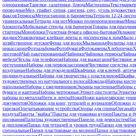
одноразовые
Тарелки, салатники, блюда
Мастихины
Текстмарке
проводные
Мел, графит, сепия, сангина, соус, уголь художеств
факсов
Термосы
Метеостанции и барометры
Тетради 12-24 листо
универсальные
Тетради для нот
Мешки полипропиленовые
Микр
блокноты
Мобильные стенды для баннеров
Товары для праздни
стартеры
Моноблоки
Туалетная бумага офисно-бытовая
Увлажни
жидкое
Упаковочные клейкие ленты и диспенсеры к ним
Мыло ж
хозяйственное детское
Фены для волос
Мыльницы
Фильтры для 
инкассации
Фотоальбомы
Фотобумага
Фотокамеры
Хлебопечки
Х
листовой
Чай пакетированный
Чайники
Чайники-термосы
Чайны
мебели
Чехлы для телефонов
Наборы для выжигания
Чистящие ж
оргтехники
Наборы для первоклассников
Чистящие средства дл
воздушные
Наборы для рукоделия
Шкафчики для ключей, аптечк
индивидуальные
Наборы для творчества с пластилином
Шкафы и
художественных из натурального волоса
Шоколад
Наборы кисте
напольные
Наборы с ежедневником
Экраны настенные
Наборы с
бумаги и картона
Наборы чертежные
Этикет-пистолеты
Этикетки
наборы из металла
Нити и ленты
Ножи
Ножи канцелярские унив
документов
Обложки для книг, тетрадей и журналов
Обложки дл
тарелки
Опечатывающие устройства
Опоры для спины
Органайз
воздуха
Пакеты "майка"
Пакеты для упаковки купюр
Пакеты и б
рисования
Палитры художественные
Панели для демосистем
Пап
и дипломов
Папки для тетрадей и уроков труда
Папки для черче
специальные
Папки пластиковые на молнии
Папки пластиковые
скоросшивателем
Папки-конверты на молнии
Папки-конверты с