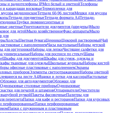
оны и радиотелефоны IP
Мел белый и цветной
Телефоны
и и карандаши восковые
Термопленки для
 мусора медицинские
Тетради 60-96 листов
Мешки для мусора
копы
Тетради предметные
Тетради формата А4
Тетради-
этюдники
Трубки люминесцентные и
рные цветные
Уничтожители документов (шредеры)
Мыло
овое для детей
Мыло хозяйственное
Факс-аппараты
Мыло
р для
еры
Холсты
Цветная бумага
Ценники
Цикорий растворимый
Чай
пластиковые с наполнением
Часы настольные
Наборы детской
ы для оргтехники
Наборы для лепки
Чистящие салфетки для
ва универсальные
Наборы для росписи по стеклу
Шары
ые
Шкафы для документов
Шкафы для сумок, одежды и
кафы тканевые для одежды
Школьные журналы
Наборы кистей
боры офисные пластиковые с наполнением
Экраны
оловых приборов
Элементы светоотражающие
Наборы цветной
клеящиеся на листе А4
Ящики и лотки для кассира
Настольные
ы
Обложки для автодокументов
Обложки для
Одноразовые столовые приборы
Одноразовые
снастки для печатей и штампов
Отпариватели
Очистители
и вырубной ручкой
Пакеты фасовочные
Палитры для
ля переплета
Папки для кафе и ресторанов
Папки для курсовых
и перфорированные
Папки перфорированные
имом
Папки с пружинным и пластиковым
ожественная маслянная и восковая
Пастель художественная