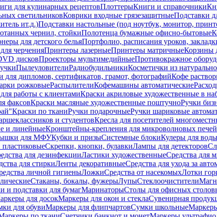
иги для кулинарных рецептов
Плоттеры
Книги и справочники
Кн
ьных светильников
Коврики входные грязезащитные
Подставки д
тель ит.д.)
Подставки настольные (под ноутбук, монитор, принтер
ботанных чернил, стойки
Полотенца бумажные офисно-бытовые
К
неры для детского белья
Портфолио, расписания уроков, закладк
для черчения
Принтеры лазерные
Принтеры матричные
Корзины 
 DVD дисков
Проекторы мультимедийные
Противокражное оборуд
учки
Пылеуловители
Радиобудильники
Косметички из натуральн
и для дипломов, сертификатов, грамот, фотографий
Кофе раство
арки рожковые
Распылители
Кофемашины автоматические
Расход
для работы с клиентами
Краски акриловые художественные в на
ля факсов
Краски масляные художественные поштучно
Ручки бизн
рай"
Краски по ткани
Ручки подарочные
Ручки шариковые автома
аршеклассников и студентов
Кресла для посетителей многоместн
е и линейные
Кронштейны-крепления для микроволновых печей
ышки для МФУ
Кубки и призы
Системные блоки
Кулеры для вод
 пластиковые
Скрепки, кнопки, булавки
Лампы для детекторов
Сл
едства для дезинфекции
Ластики художественные
Средства для 
дства для стирки
Ленты декоративные
Средства для ухода за авт
редства личной гигиены
Ложки
Средства от насекомых
Лотки гор
ллические
Стаканы, бокалы, фужеры
Лупы
Стеклоочистители
Магн
и и подставки для бумаг
Маринаторы
Столы для офисных столовы
аркеры для досок
Маркеры для окон и стекла
Сувенирная продук
мки для обуви
Маркеры для флипчартов
Сумки школьные
Маркеры
Маркеры по ткани
Счетчики банкнот и монет
Маркеры ультрафио