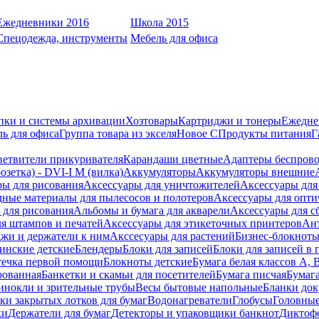
Ежедневники 2016
Школа 2015
Спецодежда, инструменты
Мебель для офиса
пки и системы архивации
Хозтовары
Картриджи и тонеры
Ежедне
ь для офиса
Группа товара из экселя
Новое С
Продукты питания
Г
ветвители прикуривателя
Карандаши цветные
Адаптеры беспрово
зетка) - DVI-I M (вилка)
Аккумуляторы
Аккумуляторы внешние
ры для рисования
Аксессуары для уничтожителей
Аксессуары для
дные материалы для пылесосов и полотеров
Аксессуары для опти
для рисования
Альбомы и бумага для акварели
Аксессуары для с
я штампов и печатей
Аксессуары для этикеточных принтеров
Ан
жи и держатели к ним
Акссесуары для растений
Бизнес-блокноты
инские детские
Блендеры
Блоки для записей
Блоки для записей в 
ечка первой помощи
Блокноты детские
Бумага белая классов А, 
рованная
Банкетки и скамьи для посетителей
Бумага писчая
Бумаг
инокли и зрительные трубы
Весы бытовые напольные
Бланки до
ки закрытых лотков для бумаг
Водонагреватели
Глобусы
Головны
ки
Держатели для бумаг
Детекторы и упаковщики банкнот
Диктоф