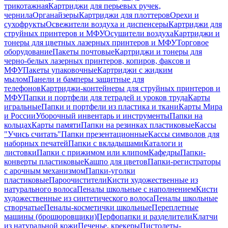
трикотажная
Картриджи для перьевых ручек,
чернила
Органайзеры
Картриджи для плоттеров
Орехи и
сухофрукты
Освежители воздуха и диспенсеры
Картриджи для
струйных принтеров и МФУ
Осушители воздуха
Картриджи и
тонеры для цветных лазерных принтеров и МФУ
Торговое
оборудование
Пакеты почтовые
Картриджи и тонеры для
черно-белых лазерных принтеров, копиров, факсов и
МФУ
Пакеты упаковочные
Картриджи с жидким
мылом
Панели и бамперы защитные для
телефонов
Картриджи-контейнеры для струйных принтеров и
МФУ
Папки и портфели для тетрадей и уроков труда
Карты
игральные
Папки и портфели из пластика и ткани
Карты Мира
и России
Уборочный инвентарь и инструменты
Папки на
кольцах
Карты памяти
Папки на резинках пластиковые
Кассы
"Учись считать"
Папки презентационные
Кассы символов для
наборных печатей
Папки с вкладышами
Каталоги и
листовки
Папки с прижимом или клипом
Кафедры
Папки-
конверты пластиковые
Кашпо для цветов
Папки-регистраторы
с арочным механизмом
Папки-уголки
пластиковые
Пароочистители
Кисти художественные из
натурального волоса
Пеналы школьные с наполнением
Кисти
художественные из синтетического волоса
Пеналы школьные
створчатые
Пеналы-косметички школьные
Переплетные
машины (брошюровщики)
Перфопапки и разделители
Клатчи
из натуральной кожи
Печенье, крекеры
Пистолеты-