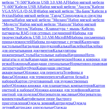
мебели "V-500"
Кабели USB 3.0 AM-AF
Набор мягкой мебели
"V-600"
Кабели USB A
Набор мягкой мебели "Аксель"
Кабели
VGA/SVGA (D-SUB)
Набор мягкой мебели "Ва-Банк"
Кабели в
бухтах
Набор мягкой мебели "Гарда"
Спецодежда и средства
защиты
Набор мягкой мебели "Милано"
Набор мягкой мебели
"Модесто"
Набор мягкой мебели "Наполи"
Набор мягкой
мебели "Ригель"
Наборы <Клавиатура + мышь>
Кабели-
патчкорды RJ45 (для сетевых соединений)
Наборы для
творчества
Кабель USB 3.0 AM-MicroBM
Наборы письменных
принадлежностей
Наборы подарочные с ручкой
Календари
настольные
Наградная продукция
Калька
Наклейки
Наклейки
для опечатывания документов
Калькуляторы
инженерные
Столы
Настольные наборы
Наушники
Нити,
шпагаты и иглы
Карандаши механические
Ножи и коврики для
резки
Ножницы
Карандаши специальные
Нормативно-правовая
литература
Ноутбуки
Карандаши цветные
акварельные
Обложки для переплета
Телефоны и
факсы
Обложки для термопереплета
Картон белый в
наборах
Картон грунтованный для художественных
работ
Обложки-книжки для планшетных компьютеров
Картон
цветной в наборах
Обложки-книжки для телефонов
Картон
цветной для поделок
Обогреватели масляные
Обогреватели-
конвекторы
Картофельное пюре быстрого
приготовления
Одежда зимняя
Картридеры
Одежда
летняя
Картриджи аэрозольные
Одежда