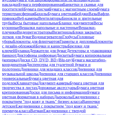
накладки
Бумага перфорированная
Банкетки и скамьи для
посетителей
Бумага писчая
Бумага с магнитным слоем
Бумага
термотрансферная
Бахилы
Бумага цветная
Бейджи
Вазы
Вафли,
пряники
Веб-камеры
Вентиляторы
Бинокли и зрительные
трубы
Весы бытовые напольные
Бланки документов
Весы
кухонные
Вешалки напольные и настенные
Вешалки-
плечики
Видеорегистраторы
Визитницы
Блоки закрытых
лотков для бумаг
Водонагреватели
Глобусы
Головные
уборы
Блокноты для флипчартов
Грамоты и дипломы
Блокноты
с дизайн-обложкой
Бочки и канистры
Брелоки для
ключей
Булавки
Держатели для бумаг
Детекторы и упаковщики
банкнот
Диктофоны цифровые
Дискеты
Бумага копировальная
(копирка)
Диски CD, DVD, BD (Blu-ray)
Бумага масштабно-
координатная
Диспенсеры для туалетной бумаги и
полотенец
Дневники для младших классов
Дневники для
музыкальной школы
Дневники для старших классов
Дневники
универсальные
Бумага цветная для
поделок
Клавиатуры
Документ-камеры
Бумага цветная для
творчества в листах
Дорожные аксессуары
Бумага цветная
крепированная
Доски для письма и информации
Бумага
цветная форматная в наборах
Дыроколы
Ежедневники с
покрытием "под кожу и ткань" бизнес-класса
Ванночки
детские
Ежедневники с покрытием "под кожу и ткань"
премиум-класса
Ватман
Ежедневники с твердой