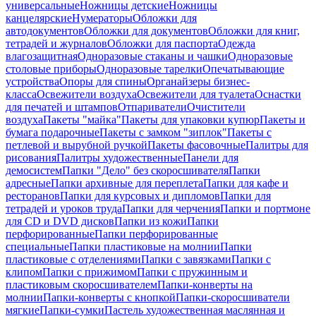
универсальные
Ножницы детские
Ножницы
канцелярские
Нумераторы
Обложки для
автодокументов
Обложки для документов
Обложки для книг,
тетрадей и журналов
Обложки для паспорта
Одежда
влагозащитная
Одноразовые стаканы и чашки
Одноразовые
столовые приборы
Одноразовые тарелки
Опечатывающие
устройства
Опоры для спины
Органайзеры бизнес-
класса
Освежители воздуха
Освежители для туалета
Оснастки
для печатей и штампов
Отпариватели
Очистители
воздуха
Пакеты "майка"
Пакеты для упаковки купюр
Пакеты и
бумага подарочные
Пакеты с замком "зиплок"
Пакеты с
петлевой и вырубной ручкой
Пакеты фасовочные
Палитры для
рисования
Палитры художественные
Панели для
демосистем
Папки "Дело" без скоросшивателя
Папки
адресные
Папки архивные для переплета
Папки для кафе и
ресторанов
Папки для курсовых и дипломов
Папки для
тетрадей и уроков труда
Папки для черчения
Папки и портмоне
для CD и DVD дисков
Папки из кожи
Папки
перфорированные
Папки перфорированные
специальные
Папки пластиковые на молнии
Папки
пластиковые с отделениями
Папки с завязками
Папки с
клипом
Папки с прижимом
Папки с пружинным и
пластиковым скоросшивателем
Папки-конверты на
молнии
Папки-конверты с кнопкой
Папки-скоросшиватели
мягкие
Папки-сумки
Пастель художественная маслянная и