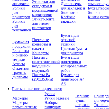
Этикетки для
аппаратов
Диспенсеры
самокопиру
складской и
Ролики
для закладок и
Бухгалтерск
промышленной
для
блокнотов
бланки
маркировки
принтеров
Клейкие
Книги учета
Этикет-лента
Ролики
закладки
для этикет-
для
пистолетов
телетайпов
Бумага для
Почтовые
офисной
Бумажная
конверты и
техники
продукция
пакеты
Цветная бумага
Блокноты
Конверты
для принтера
и бизнес-
Пакеты с
Бумага для
тетради
полиэтиленовой
плоттеров и
Атласы
воздушной
копировальных
Открытки,
подушкой
работ
грамоты,
Пакеты В4
Бумага для
дипломы
(250х353мм)
принтеров А4,
А3
Письменные принадлежности
Ручки
Чернила,
Принадл
Маркеры
Ручки гелевые
тушь,
для черч
Маркеры
Наборы
стержни
Транспо
перманентные
пишущих