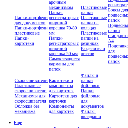
арочным
регистрат
механизмом
Пластиковые
Боксы для
Папки-
папки
подвесны
Папки-портфели
регистраторы с
Пластиковые
папок
для документов
шириной
папки на
Подвесны
Папки-портфели
корешка 70-80
кольцах
папки
пластиковые
мм
Пластиковые
стандарт
Папки-
Папки-
папки на
А4
картотеки
регистраторы с
резинках
Подставк
шириной
Разделители
для
корешка 50 мм
листов
подвесны
Самоклеящиеся
папок
карманы для
папок
Файлы и
Скоросшиватели
Картотеки и
папки
Пластиковые
компоненты
файловые
скоросшиватели
для картотек
Папки
Механизмы для
Картотеки для
файловые
скоросшивателя
карточек
для
Обложка без
Компоненты
документов
механизма
для картотек
Файлы-
вкладыши
Еще