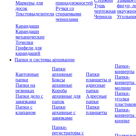
Стержни
Трафаре
Маркеры для
принадлежностей
Тушь
фигур, л
досок
Ручки со
чертежная
окружно
Текстовыделители
стираемыми
Чернила
Угольни
чернилами
Карандаши
Карандаши
механические
Точилки
Грифели для
карандашей
Папки и системы архивации
Папки-
Папки
конверты
Картонные
архивные
Папки
Папки-
папки
Боксы
планшеты и
конверты 
Папки на
архивные
адресные
молнии
резинках
Короба
папки
Папки-
Папки дело с
архивные для
Адресные
уголки
завязками
папок
папки
пластико
Папки с
Папки
Папки
Папки-
клапаном
архивные с
планшеты
конверты 
завязками
кнопке
Папки-
регистраторы с
Подвесна