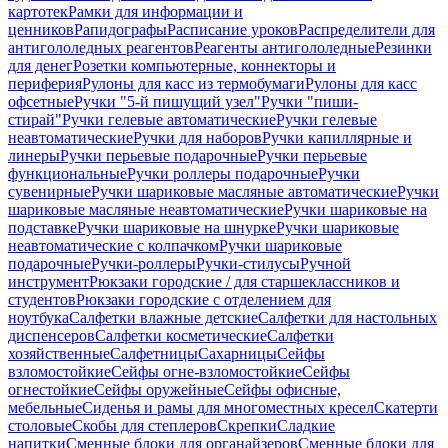
картотек
Рамки для информации и
ценников
Рапидографы
Расписание уроков
Распределители для
антигололедных реагентов
Реагенты антигололедные
Резинки
для денег
Розетки компьютерные, коннекторы и
периферия
Рулоны для касс из термобумаги
Рулоны для касс
офсетные
Ручки "5-й пишущий узел"
Ручки "пиши-
стирай"
Ручки гелевые автоматические
Ручки гелевые
неавтоматические
Ручки для наборов
Ручки капиллярные и
линеры
Ручки перьевые подарочные
Ручки перьевые
функциональные
Ручки роллеры подарочные
Ручки
сувенирные
Ручки шариковые масляные автоматические
Ручки
шариковые масляные неавтоматические
Ручки шариковые на
подставке
Ручки шариковые на шнурке
Ручки шариковые
неавтоматические с колпачком
Ручки шариковые
подарочные
Ручки-роллеры
Ручки-стилусы
Ручной
инструмент
Рюкзаки городские / для старшеклассников и
студентов
Рюкзаки городские с отделением для
ноутбука
Салфетки влажные детские
Салфетки для настольных
диспенсеров
Салфетки косметические
Салфетки
хозяйственные
Салфетницы
Сахарницы
Сейфы
взломостойкие
Сейфы огне-взломостойкие
Сейфы
огнестойкие
Сейфы оружейные
Сейфы офисные,
мебельные
Сиденья и рамы для многоместных кресел
Скатерти
столовые
Скобы для степлеров
Скрепки
Сладкие
напитки
Сменные блоки для органайзеров
Сменные блоки для