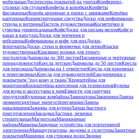
мобильные
Диспенсеры покрытий на унитаз
Конференц-
столики для стульев
Конфеты в коробках
Конфеты
фасованные
Короба архивные и папки с завязками
Коробки
картонные
Корректирующие средства
Доски для информации,
стенды и витрины
Пастель художественная
Косметички и
сумочки универсальные
Кофе
Доски для письма мелом
Кофе и
какао в капсулах
Доски для черчения и
рейсшины
Кофемашины и кофе для них
Доски-
флипчарты
Доски, стеки и формочки для лепки
Краски
художественные
Красящие ролики для этикет-
пистолетов
Дыроколы до 300 листов
Письменные и чертежные
принадлежности
Кресла детские
Дыроколы до 50 листов
Кресла
для персонала
Дыроколы на 1 отверстие
Кресла для приемных
и переговорных
Кресла для руководителей
Ежедневники с
покрытием "под кожу и ткань"
Кронштейны для
мониторов
Кронштейны-крепления для телевизоров
Кулеры
для воды и аксессуары к ним
Емкости для сыпучих
продуктов
Кухонные комбайны
Ламинаторы
Заварники
Лампы
люминесцентные энергосберегающие
Лампы
накаливания
Зажимы для купюр
Лапша быстрого
приготовления
Закладки
Ластики, резинки
стирательные
Магнитолы
Маникюрные
наборы
Маркеры
Зарядные устройства для портативной
электроники
Маршрутизаторы, модемы и сплиттеры
Защитные
покрытия
Машинки для стрижки волос
Звонки