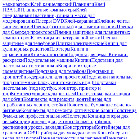
маркираторы
Клей канцелярский
Планинги
Клей
ПВА
Чай
Планшетные компьютеры
Клей
специальный
Пластилин, глина и масса для
моделирования
Плееры DVD
Клей-карандаш
Клейкие ленты
канцелярские
Пленки (заготовки) для ламинирования
Пленки
для Оверхед-проекторов
Пленки защитные для планшетных
компьютеров
Ключницы из натуральной кожи
Пленки
защитные для телефонов
Плитки электрические
Книги для
кулинарных рецептов
Плоттеры
Книги и
справочники
Книжки-пособия
Поддоны для бумаг
Книжки-
раскраски
Подметальные машины
Кнопки
Подставки для
настольных светильников
Коврики входные
грязезащитные
Подставки для телефона
Подставки и
кронштейны-держатели для проектора
Подставки напольные
(под системный блок, уничтожитель ит.д.)
Подставки
настольные (под ноутбук, монитор, принтер и
т.д.)
Комплектующие к дыроколам
Полки, этажерки и ящики
для обуви
Комплекты для ремонта, контейнеры для
отработанных чернил, стойки
Полотенца бумажные офисно-
бытовые
Комплекты для ремонта, оптические блоки
Полотенца
бумажные профессиональные
Полотеры
Кондиционеры для
белья
Кондиционеры для детского белья
Портфолио,
расписания уроков, закладки
Конструкторы
Контейнеры для
хранения и СВЧ
Приборы для укладки волос
Контейнеры и
ведра для мусора
Принадлежности для черчения
Принтеры