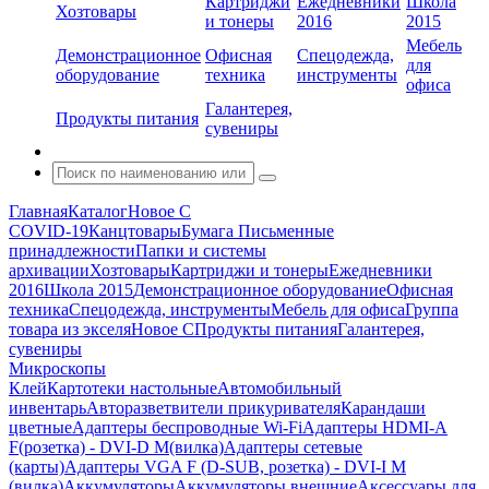
Картриджи
Ежедневники
Школа
Хозтовары
и тонеры
2016
2015
Мебель
Демонстрационное
Офисная
Спецодежда,
для
оборудование
техника
инструменты
офиса
Галантерея,
Продукты питания
сувениры
Главная
Каталог
Новое С
COVID-19
Канцтовары
Бумага
Письменные
принадлежности
Папки и системы
архивации
Хозтовары
Картриджи и тонеры
Ежедневники
2016
Школа 2015
Демонстрационное оборудование
Офисная
техника
Спецодежда, инструменты
Мебель для офиса
Группа
товара из экселя
Новое С
Продукты питания
Галантерея,
сувениры
Микроскопы
Клей
Картотеки настольные
Автомобильный
инвентарь
Авторазветвители прикуривателя
Карандаши
цветные
Адаптеры беспроводные Wi-Fi
Адаптеры HDMI-A
F(розетка) - DVI-D M(вилка)
Адаптеры сетевые
(карты)
Адаптеры VGA F (D-SUB, розетка) - DVI-I M
(вилка)
Аккумуляторы
Аккумуляторы внешние
Аксессуары для