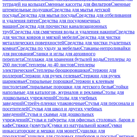
тетрадей на кольцах
Сменные кассеты для фильтров
Сменные
штемпельные подушки
Средства для мытья детской
посуды
Средства для мытья посуды
Средства для отбеливания
и удаления пятен
Средства для посудомоечных
машин
Средства для прочистки канализационных
труб
Средства для смягчения воды и удаления накипи
Средства
для чистки ковров и мягкой мебели
Средства для чистки
металлических поверхностей
Средства для чистки туалетных
комнат
Средства по уходу за мебелью
Стаканы-непроливайки
для рисования
Станки и иглы для архивного
переплета
Стеллажи для хранения бутылей воды
Степлеры до
260 листов
Степлеры до 40 листов
Степлеры
электрические
Степлеры-брошюровщики
Стержни для
роллеров
Стержни для ручек гелевые
Стержни для ручек
шариковые
Стиральные порошки
Стержни к клеевым
пистолетам
Стиральные порошки для детского белья
Стойки
напольные для каталогов, журналов и рекламы
Столы для
дошкольных учреждений
Столы для учебных
заведений
Стрейч-пленки упаковочные
Стулья для персонала и
посетителей
Стулья для школ и других учебных
заведений
Стулья и скамьи для дошкольных
учреждений
Стулья и табуреты для офисных столовых, баров и
кафе
Стяжки (хомуты)
Сумки из натуральной кожи
Сумки
инкассаторские и мешки для монет
Сушилки для
продуктов
Сушилки для столовых приборов и посуды
Счетные