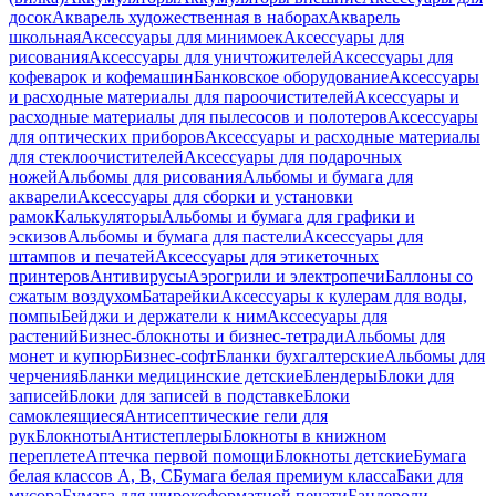
досок
Акварель художественная в наборах
Акварель
школьная
Аксессуары для минимоек
Аксессуары для
рисования
Аксессуары для уничтожителей
Аксессуары для
кофеварок и кофемашин
Банковское оборудование
Аксессуары
и расходные материалы для пароочистителей
Аксессуары и
расходные материалы для пылесосов и полотеров
Аксессуары
для оптических приборов
Аксессуары и расходные материалы
для стеклоочистителей
Аксессуары для подарочных
ножей
Альбомы для рисования
Альбомы и бумага для
акварели
Аксессуары для сборки и установки
рамок
Калькуляторы
Альбомы и бумага для графики и
эскизов
Альбомы и бумага для пастели
Аксессуары для
штампов и печатей
Аксессуары для этикеточных
принтеров
Антивирусы
Аэрогрили и электропечи
Баллоны со
сжатым воздухом
Батарейки
Аксессуары к кулерам для воды,
помпы
Бейджи и держатели к ним
Акссесуары для
растений
Бизнес-блокноты и бизнес-тетради
Альбомы для
монет и купюр
Бизнес-софт
Бланки бухгалтерские
Альбомы для
черчения
Бланки медицинские детские
Блендеры
Блоки для
записей
Блоки для записей в подставке
Блоки
самоклеящиеся
Антисептические гели для
рук
Блокноты
Антистеплеры
Блокноты в книжном
переплете
Аптечка первой помощи
Блокноты детские
Бумага
белая классов А, В, С
Бумага белая премиум класса
Баки для
мусора
Бумага для широкоформатной печати
Бандероли,