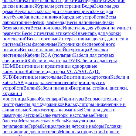
обложкой
Ватные палочки и диски
Еженедельники
Жесткие
диски внешние
Журналы регистрации
Ведра
Зажимы для
бумаг
Веера-кассы
Закладки самоклеящиеся
Замки для
ноутбуков
Записные книжки
Зарядные устройства
Весы
лабораторные
Зефир, мармелад
Весы напольные
Знаки
безопасности
Весы почтовые
Инвентарь для уборки на улице и
реагенты
Весы с печатью этикеток
Инвентарь для уборки
помещений
Весы торговые
Интерактивные доски, дисплеи и
системы
Весы фасовочные
Источники бесперебойного
питания
Вешалки напольные
Йогуртницы
Вешалки
настенные
Кабели RCA (тюльпан)
Кабели для сетевых
соединений
Кабели и адаптеры DVI
Кабели и адаптеры
HDMI
Визитницы и кредитницы однорядные
карманные
Кабели и адаптеры VGA/SVGA (D-
SUB)
Визитницы настольные
Визитницы-картотеки
Кабели и
хабы USB для подключения периферии и других
устройств
Вилки
Кабели питания
Витрины, стойки, дисплеи,
кружки и
монетницы
Какао
Календари
Гарнитуры
Вспомогательные
инструменты для художников
Калькуляторы инженерные и
финансовые
Калькуляторы карманные
Гели для душа и
шампуни детские
Калькуляторы настольные
Гели и
блестки
Металлическая мебель
Калькуляторы
печатающие
Гербы
Канцелярские детские наборы
Головки
печатающие для плоттеров
Молочная продукция
Горшки