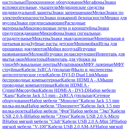
настольные
Проекционное оборудование
Мегафоны
Знаки
вспомогательные, указатели
Медицинские средства
индивидуальной защиты
Знаки запрещающие
Мелки
Знаки по
электробезопасности
Знаки пожарной безопасности
Мешки для
мусора
Знаки предписывающие
Расходные
материалы
Микроволновые печи и кронштейны
Знаки
предупреждающие
Микрофоны
Знаки сигнальные,
оградительные
Миксеры
Знаки эвакуационные
Минеральная и
питьевая вода
Зубные пасты детские
Минимойки
Иглы для
прошивки документов
Мойки воздуха
Игрушки
развивающие
Молоко
Игрушки релаксирующие
Инвентарь для
мытья окон
Мониторы
Инвентарь для уборки на
улице
Музыкальные центры
Мультиварки
МФУ лазерные
МФУ
струйные
Кабели 3xRCA (тюльпан)
Мыло и диспенсеры,
антисептические гели
Кабели DVI-D Dual Link
Мыши
беспроводные компьютерные
Кабели HDMI A - A
Мыши
проводные компьютерные
Кабели HDMI A -
C(mini)
Мясорубки
Кабели HDMI-A - DVI-D
Набор мебели
"Канц"
Кабели Jack 3.5 mm - 2xRCA (тюльпан)
Сетевое
оборудование
Набор мебели "Монолит"
Кабели Jack 3.5 mm
вилка-вилка
Набор мебели "Приоритет"
Кабели Jack 3.5 mm
вилка-розетка
Набор мебели "Фея"
Набор мебели "Эко"
Кабели
USB 2.0 A-B
Набор мебели "Этюд"
Кабели USB 2.0 A-Micro
B
Набор мягкой мебели "Club"
Кабели USB 2.0 A-Mini 5P
Набор
мягкой мебели "V-100"
Кабели USB 2.0 AM-AF
Набор мягкой