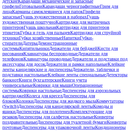
детские
Карандаши механические и запасные
грифели
Готовальни
Карандаши чернографитные
Грим для
лица
Карманы самоклеящиеся для папок
Грифели
запасные
Гуашь художественная в наборах
Гуашь
художественная поштучно
Картриджи для матричных
принтеров
Гуашь школьная
Картриджи для принтеров
этикеток
Губка и гель для пальцев
Картриджи для струйной
техники
Губки хозяйственные
Напитки
Губки-
стиратели
Датеры
Демонстрационные
системы
Кипятильники
Держатели для бейджей
Кисти для
рисования
Клавиатуры беспроводные
Держатели для
телефонов
Клавиатуры проводные
Держатели и подставки под
аксессуары для досок
Держатели и рамки напольные
Клейкие
ленты канцелярские и диспенсеры
Держатели, таблички и
подставки настольные
Клейкие ленты специальные
Детекторы
банкнот
Книги бухгалтерские
Книги учета
универсальные
Коврики для мыши
Операционные
системы
Коврики настольные
Диспенсеры для аэрозольных
картриджей
Колеса для кресел
Диспенсеры для
блоков
Колонки
Диспенсеры для жидкого мыла
Коммутаторы
(Switch)
Диспенсеры для канцелярской ленты
Комоды и
ящики
Диспенсеры для полотенец
Комплектующие для
резаков
Диспенсеры для салфеток настольные
Конверты
поздравительные
Диспенсеры для туалетной бумаги
Конверты
почтовые
Диспенсеры для упаковочной ленты
Кондиционеры