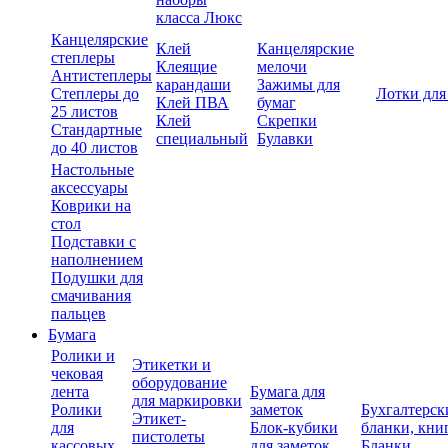
класса Люкс
Канцелярские
Клей
Канцелярские
степлеры
Клеящие
мелочи
Антистеплеры
карандаши
Зажимы для
Степлеры до
Лотки для
Клей ПВА
бумаг
25 листов
Клей
Скрепки
Стандартные
специальный
Булавки
до 40 листов
Настольные
аксессуары
Коврики на
стол
Подставки с
наполнением
Подушки для
смачивания
пальцев
Бумага
Ролики и
Этикетки и
чековая
оборудование
лента
Бумага для
для маркировки
Ролики
заметок
Бухгалтерск
Этикет-
для
Блок-кубики
бланки, кни
пистолеты
кассовых
для заметок
Бланки