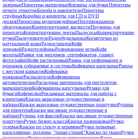
лазерные
Принтеры матричные
Корзины для бумаг
Принтеры
печати этикеток
Короба и накопители
Принтеры
струйные
Коробки и конверты для CD и DVD
дисков
Проекторы мультимедийные
Противокражное
оборудование
Корректирующие жидкости
Пружины для
переплета
Корректирующие ленты
Пылесосы
Корректирующие
ручки
Пылеуловители
Радиобудильники
Косметички из
натуральной кожи
Радиостанции
Кофе
зерновой
Радиотелефоны
Развивающие игры
Кофе
молотый
Рамки для дипломов, сертификатов, грамот,
фотографий
Кофе растворимый
Рамки для информации и
ценников собираемые в системы
Кофеварки капельные
Ранцы
с жестким каркасом
Кофеварки
рожковые
Распылители
Кофемашины
автоматические
Расходные материалы для пистолетов-
маркираторов
Кофемашины капсульные
Резаки для
бумаги
Кофемолки
Рекламные материалы для работы с
клиентами
Краски акриловые художественные в
наборах
Краски акриловые художественные поштучно
Рулоны
для принтера
Краски масляные художественные в
наборах
Рулоны для факсов
Краски масляные художественные
поштучно
Ручки бизнес-класса
Краски пальчиковые
Ручки
гелевые
Краски по стеклу и керамике
Ручки перьевые,
капиллярные, роллеры, "пиши-стирай"
Краски по ткани
Ручки
подарочные
Ручки шариковые автоматические
Крем