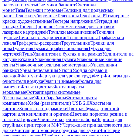
палочки и счеты
Счетчики банкнот
Счетчики
монет
Тазы
Тележки грузовые
Тележки для подвесных
папок
Тележки уборочные
Телескопы
Телефоны IP
Темперные
краски художественные
Тестеры напряжения
Тетради на
кольцах
Тонеры (порошок) совместимые для заправки
лазерных картриджей
Точилки механические
Точилки
ручные
Точилки электрические
Транспортиры
Трафареты и
лекала
Трафареты-раскраски
Треугольники
Тряпки для
пола
Туалетная бумага профессиональная
Тубусы для
чертежей
Тушь
Удлинители в бухтах и на рамках
Удлинители на
катушке
Указки
Упаковочная бумага
Упаковочные клейкие
ленты
Упаковочные рекламные материалы
Упаковщики
банкнот
Урны-пепельницы
Утюги
Уход за обувью и
одеждой
Фартуки
Фартуки для уроков труда
Фетр
Фильтры для
очистителя воздуха
Флаги и знамена
Фольга для
выпечки
Фольга цветная
Фотоаппараты
зеркальные
Фотоаппараты системные
(беззеркальные)
Фотобарабаны
Фотоаппараты
компактные
Хабы (разветвители) USB 2.0
Холсты на
картоне
Холсты на подрамнике
Цветная бумага, цветной
картон для квиллинга и оригами
Цветная пористая резина и
пластик
Циркули
Чайные и кофейные наборы
Чернила для
струйных принтеров и МФУ
Чертежные принадлежности для
доски
Чистящие и моющие средства для кухни
Чистящие
средства для досок
Швабры и комплекты для мытья