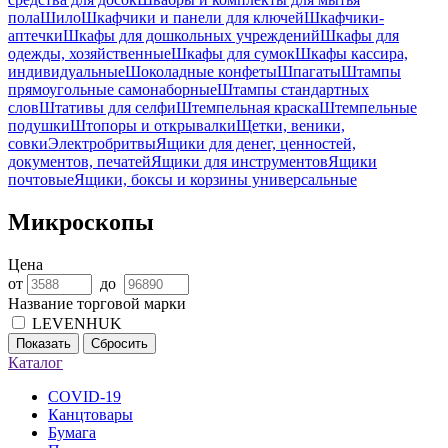
пола
Шило
Шкафчики и панели для ключей
Шкафчики-
аптечки
Шкафы для дошкольных учреждений
Шкафы для
одежды, хозяйственные
Шкафы для сумок
Шкафы кассира,
индивидуальные
Шоколадные конфеты
Шпагаты
Штампы
прямоугольные самонаборные
Штампы стандартных
слов
Штативы для селфи
Штемпельная краска
Штемпельные
подушки
Штопоры и открывалки
Щетки, веники,
совки
Электробритвы
Ящики для денег, ценностей,
документов, печатей
Ящики для инструментов
Ящики
почтовые
Ящики, боксы и корзины универсальные
Микроскопы
Цена
от
до
Название торговой марки
LEVENHUK
Показать
Сбросить
Каталог
COVID-19
Канцтовары
Бумага