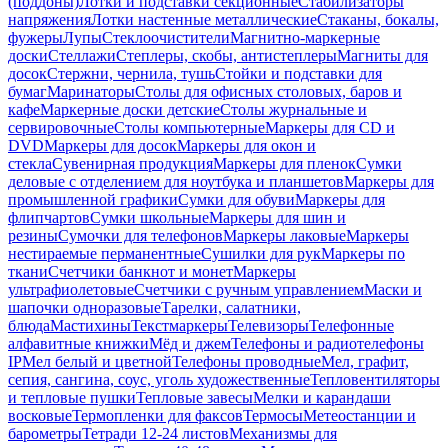
(поддоны)
Лотки и подставки секционные
Стабилизаторы
напряжения
Лотки настенные металлические
Стаканы, бокалы,
фужеры
Лупы
Стеклоочистители
Магнитно-маркерные
доски
Стеллажи
Степлеры, скобы, антистеплеры
Магниты для
досок
Стержни, чернила, тушь
Стойки и подставки для
бумаг
Маринаторы
Столы для офисных столовых, баров и
кафе
Маркерные доски детские
Столы журнальные и
сервировочные
Столы компьютерные
Маркеры для CD и
DVD
Маркеры для досок
Маркеры для окон и
стекла
Сувенирная продукция
Маркеры для пленок
Сумки
деловые с отделением для ноутбука и планшетов
Маркеры для
промышленной графики
Сумки для обуви
Маркеры для
флипчартов
Сумки школьные
Маркеры для шин и
резины
Сумочки для телефонов
Маркеры лаковые
Маркеры
нестираемые перманентные
Сушилки для рук
Маркеры по
ткани
Счетчики банкнот и монет
Маркеры
ультрафиолетовые
Счетчики с ручным управлением
Маски и
шапочки одноразовые
Тарелки, салатники,
блюда
Мастихины
Текстмаркеры
Телевизоры
Телефонные
алфавитные книжки
Мёд и джем
Телефоны и радиотелефоны
IP
Мел белый и цветной
Телефоны проводные
Мел, графит,
сепия, сангина, соус, уголь художественные
Тепловентиляторы
и тепловые пушки
Тепловые завесы
Мелки и карандаши
восковые
Термопленки для факсов
Термосы
Метеостанции и
барометры
Тетради 12-24 листов
Механизмы для