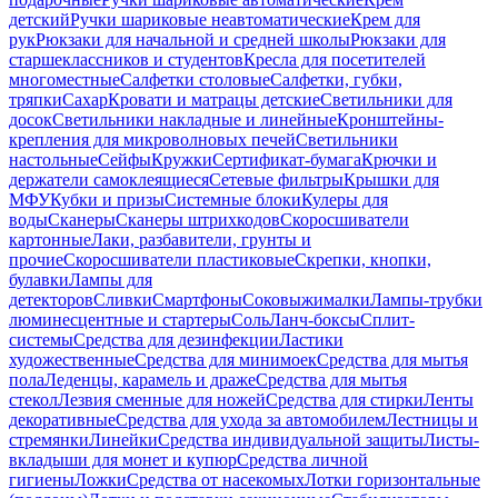
детский
Ручки шариковые неавтоматические
Крем для
рук
Рюкзаки для начальной и средней школы
Рюкзаки для
старшеклассников и студентов
Кресла для посетителей
многоместные
Салфетки столовые
Салфетки, губки,
тряпки
Сахар
Кровати и матрацы детские
Светильники для
досок
Светильники накладные и линейные
Кронштейны-
крепления для микроволновых печей
Светильники
настольные
Сейфы
Кружки
Сертификат-бумага
Крючки и
держатели самоклеящиеся
Сетевые фильтры
Крышки для
МФУ
Кубки и призы
Системные блоки
Кулеры для
воды
Сканеры
Сканеры штрихкодов
Скоросшиватели
картонные
Лаки, разбавители, грунты и
прочие
Скоросшиватели пластиковые
Скрепки, кнопки,
булавки
Лампы для
детекторов
Сливки
Смартфоны
Соковыжималки
Лампы-трубки
люминесцентные и стартеры
Соль
Ланч-боксы
Сплит-
системы
Средства для дезинфекции
Ластики
художественные
Средства для минимоек
Средства для мытья
пола
Леденцы, карамель и драже
Средства для мытья
стекол
Лезвия сменные для ножей
Средства для стирки
Ленты
декоративные
Средства для ухода за автомобилем
Лестницы и
стремянки
Линейки
Средства индивидуальной защиты
Листы-
вкладыши для монет и купюр
Средства личной
гигиены
Ложки
Средства от насекомых
Лотки горизонтальные