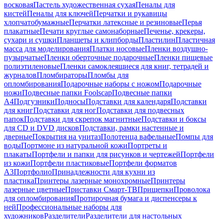
восковая
Пастель художественная сухая
Пеналы для
кистей
Пеналы для ключей
Перчатки и рукавицы
хлопчатобумажные
Перчатки латексные и резиновые
Перья
плакатные
Печати круглые самонаборные
Печенье, крекеры,
сухари и сушки
Планшеты и клипборды
Пластилин
Пластичная
масса для моделирования
Платки носовые
Пленки воздушно-
пузырчатые
Пленки оберточные подарочные
Пленки пищевые
полиэтиленовые
Пленки самоклеящиеся для книг, тетрадей и
журналов
Пломбираторы
Пломбы для
опломбирования
Подарочные наборы с ножом
Подарочные
ножи
Подвесные папки Foolscap
Подвесные папки
А4
Подгузники
Подносы
Подставки для календаря
Подставки
для книг
Подставки для ног
Подставки для подвесных
папок
Подставки для скрепок магнитные
Подставки и боксы
для CD и DVD дисков
Подставки, рамки настенные и
дверные
Покрытия на унитаз
Полотенца вафельные
Помпы для
воды
Портмоне из натуральной кожи
Портреты и
плакаты
Портфели и папки для рисунков и чертежей
Портфели
из кожи
Портфели пластиковые
Портфели форматов
А3
Портфолио
Принадлежности для кухни из
пластика
Принтеры лазерные монохромные
Принтеры
лазерные цветные
Приставки Смарт-ТВ
Прищепки
Проволока
для опломбирования
Протирочная бумага и диспенсеры к
ней
Профессиональные наборы для
художников
Разделители
Разделители для настольных