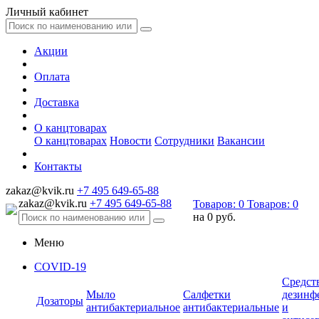
Личный кабинет
Акции
Оплата
Доставка
О канцтоварах
О канцтоварах
Новости
Сотрудники
Вакансии
Контакты
zakaz@kvik.ru
+7 495 649-65-88
zakaz@kvik.ru
+7 495 649-65-88
Товаров:
0
Товаров:
0
на
0 руб.
Меню
COVID-19
Средст
Мыло
Салфетки
дезинф
Дозаторы
антибактериальное
антибактериальные
и