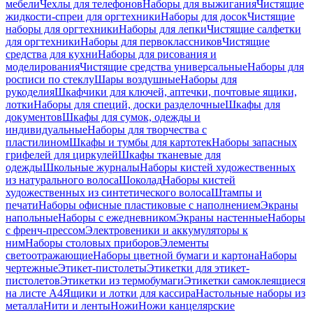
мебели
Чехлы для телефонов
Наборы для выжигания
Чистящие
жидкости-спреи для оргтехники
Наборы для досок
Чистящие
наборы для оргтехники
Наборы для лепки
Чистящие салфетки
для оргтехники
Наборы для первоклассников
Чистящие
средства для кухни
Наборы для рисования и
моделирования
Чистящие средства универсальные
Наборы для
росписи по стеклу
Шары воздушные
Наборы для
рукоделия
Шкафчики для ключей, аптечки, почтовые ящики,
лотки
Наборы для специй, доски разделочные
Шкафы для
документов
Шкафы для сумок, одежды и
индивидуальные
Наборы для творчества с
пластилином
Шкафы и тумбы для картотек
Наборы запасных
грифелей для циркулей
Шкафы тканевые для
одежды
Школьные журналы
Наборы кистей художественных
из натурального волоса
Шоколад
Наборы кистей
художественных из синтетического волоса
Штампы и
печати
Наборы офисные пластиковые с наполнением
Экраны
напольные
Наборы с ежедневником
Экраны настенные
Наборы
с френч-прессом
Электровеники и аккумуляторы к
ним
Наборы столовых приборов
Элементы
светоотражающие
Наборы цветной бумаги и картона
Наборы
чертежные
Этикет-пистолеты
Этикетки для этикет-
пистолетов
Этикетки из термобумаги
Этикетки самоклеящиеся
на листе А4
Ящики и лотки для кассира
Настольные наборы из
металла
Нити и ленты
Ножи
Ножи канцелярские