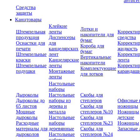
антисе
Средства
защиты
Канцтовары
Клейкие
Лотки и
Штемпельная
ленты
Корректи
накопители для
продукция
Диспенсеры
средства
бумаг
Оснастки для
для
Корректи
Короба для
печати
канцелярских
жидкость
бумаг
Штемпельные
лент
Корректи
Вертикальные
краски
Канцелярские
лента
накопители
Штемпельные
ленты
Корректи
Комплектующие
подушки
Монтажные
карандаш
для лотков
ленты
Настольные
наборы
Дыроколы
Настольные
Скобы для
Дыроколы до
наборы из
степлеров
Офисные 
65 листов
дерева и
Скобы для
ножницы
Мощные
металла
степлеров №10
Ножницы
дыроколы
Настольные
Скобы для
детские
Расходные
наборы
степлеров №23
Ножницы
материалы для
деревянные
Скобы для
Запасные 
дыроколов
Настольные
степлеров №24
наборы