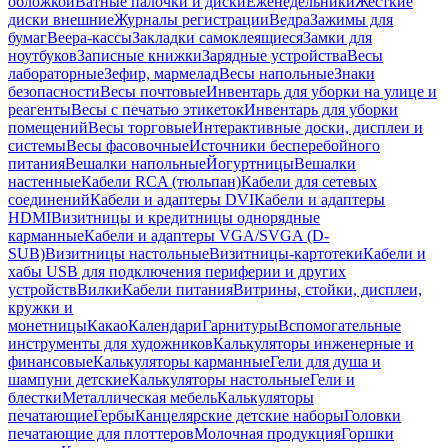
обложкой
Ватные палочки и диски
Еженедельники
Жесткие
диски внешние
Журналы регистрации
Ведра
Зажимы для
бумаг
Веера-кассы
Закладки самоклеящиеся
Замки для
ноутбуков
Записные книжки
Зарядные устройства
Весы
лабораторные
Зефир, мармелад
Весы напольные
Знаки
безопасности
Весы почтовые
Инвентарь для уборки на улице и
реагенты
Весы с печатью этикеток
Инвентарь для уборки
помещений
Весы торговые
Интерактивные доски, дисплеи и
системы
Весы фасовочные
Источники бесперебойного
питания
Вешалки напольные
Йогуртницы
Вешалки
настенные
Кабели RCA (тюльпан)
Кабели для сетевых
соединений
Кабели и адаптеры DVI
Кабели и адаптеры
HDMI
Визитницы и кредитницы однорядные
карманные
Кабели и адаптеры VGA/SVGA (D-
SUB)
Визитницы настольные
Визитницы-картотеки
Кабели и
хабы USB для подключения периферии и других
устройств
Вилки
Кабели питания
Витрины, стойки, дисплеи,
кружки и
монетницы
Какао
Календари
Гарнитуры
Вспомогательные
инструменты для художников
Калькуляторы инженерные и
финансовые
Калькуляторы карманные
Гели для душа и
шампуни детские
Калькуляторы настольные
Гели и
блестки
Металлическая мебель
Калькуляторы
печатающие
Гербы
Канцелярские детские наборы
Головки
печатающие для плоттеров
Молочная продукция
Горшки