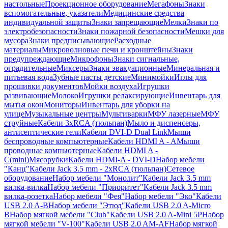
настольные
Проекционное оборудование
Мегафоны
Знаки
вспомогательные, указатели
Медицинские средства
индивидуальной защиты
Знаки запрещающие
Мелки
Знаки по
электробезопасности
Знаки пожарной безопасности
Мешки для
мусора
Знаки предписывающие
Расходные
материалы
Микроволновые печи и кронштейны
Знаки
предупреждающие
Микрофоны
Знаки сигнальные,
оградительные
Миксеры
Знаки эвакуационные
Минеральная и
питьевая вода
Зубные пасты детские
Минимойки
Иглы для
прошивки документов
Мойки воздуха
Игрушки
развивающие
Молоко
Игрушки релаксирующие
Инвентарь для
мытья окон
Мониторы
Инвентарь для уборки на
улице
Музыкальные центры
Мультиварки
МФУ лазерные
МФУ
струйные
Кабели 3xRCA (тюльпан)
Мыло и диспенсеры,
антисептические гели
Кабели DVI-D Dual Link
Мыши
беспроводные компьютерные
Кабели HDMI A - A
Мыши
проводные компьютерные
Кабели HDMI A -
C(mini)
Мясорубки
Кабели HDMI-A - DVI-D
Набор мебели
"Канц"
Кабели Jack 3.5 mm - 2xRCA (тюльпан)
Сетевое
оборудование
Набор мебели "Монолит"
Кабели Jack 3.5 mm
вилка-вилка
Набор мебели "Приоритет"
Кабели Jack 3.5 mm
вилка-розетка
Набор мебели "Фея"
Набор мебели "Эко"
Кабели
USB 2.0 A-B
Набор мебели "Этюд"
Кабели USB 2.0 A-Micro
B
Набор мягкой мебели "Club"
Кабели USB 2.0 A-Mini 5P
Набор
мягкой мебели "V-100"
Кабели USB 2.0 AM-AF
Набор мягкой