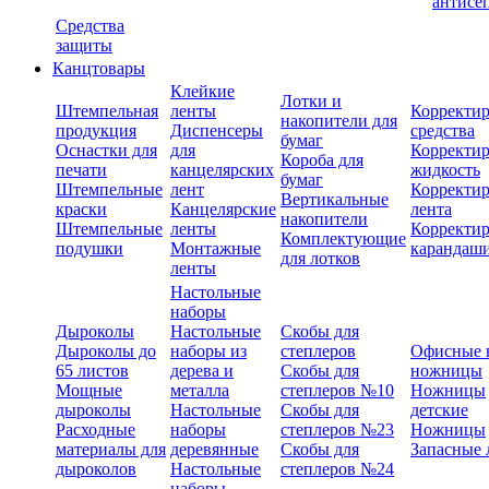
антисе
Средства
защиты
Канцтовары
Клейкие
Лотки и
Штемпельная
ленты
Корректи
накопители для
продукция
Диспенсеры
средства
бумаг
Оснастки для
для
Корректи
Короба для
печати
канцелярских
жидкость
бумаг
Штемпельные
лент
Корректи
Вертикальные
краски
Канцелярские
лента
накопители
Штемпельные
ленты
Корректи
Комплектующие
подушки
Монтажные
карандаш
для лотков
ленты
Настольные
наборы
Дыроколы
Настольные
Скобы для
Дыроколы до
наборы из
степлеров
Офисные 
65 листов
дерева и
Скобы для
ножницы
Мощные
металла
степлеров №10
Ножницы
дыроколы
Настольные
Скобы для
детские
Расходные
наборы
степлеров №23
Ножницы
материалы для
деревянные
Скобы для
Запасные 
дыроколов
Настольные
степлеров №24
наборы