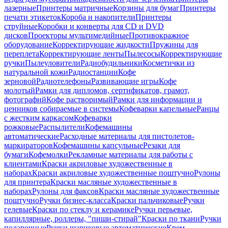
лазерные
Принтеры матричные
Корзины для бумаг
Принтеры
печати этикеток
Короба и накопители
Принтеры
струйные
Коробки и конверты для CD и DVD
дисков
Проекторы мультимедийные
Противокражное
оборудование
Корректирующие жидкости
Пружины для
переплета
Корректирующие ленты
Пылесосы
Корректирующие
ручки
Пылеуловители
Радиобудильники
Косметички из
натуральной кожи
Радиостанции
Кофе
зерновой
Радиотелефоны
Развивающие игры
Кофе
молотый
Рамки для дипломов, сертификатов, грамот,
фотографий
Кофе растворимый
Рамки для информации и
ценников собираемые в системы
Кофеварки капельные
Ранцы
с жестким каркасом
Кофеварки
рожковые
Распылители
Кофемашины
автоматические
Расходные материалы для пистолетов-
маркираторов
Кофемашины капсульные
Резаки для
бумаги
Кофемолки
Рекламные материалы для работы с
клиентами
Краски акриловые художественные в
наборах
Краски акриловые художественные поштучно
Рулоны
для принтера
Краски масляные художественные в
наборах
Рулоны для факсов
Краски масляные художественные
поштучно
Ручки бизнес-класса
Краски пальчиковые
Ручки
гелевые
Краски по стеклу и керамике
Ручки перьевые,
капиллярные, роллеры, "пиши-стирай"
Краски по ткани
Ручки
подарочные
Ручки шариковые автоматические
Крем