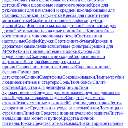
детский
Ручки шариковые неавтоматические
Крем для
рук
Рюкзаки для начальной и средней школы
Рюкзаки для
старшеклассников и студентов
Кресла для посетителей
многоместные
Салфетки столовые
Салфетки, губки,
тряпки
Сахар
Кровати и матрацы детские
Светильники для
досок
Светильники накладные и линейные
Кронштейны-
крепления для микроволновых печей
Светильники
настольные
Сейфы
Кружки
Сертификат-бумага
Крючки и
держатели самоклеящиеся
Сетевые фильтры
Крышки для
МФУ
Кубки и призы
Системные блоки
Кулеры для
воды
Сканеры
Сканеры штрихкодов
Скоросшиватели
картонные
Лаки, разбавители, грунты и
прочие
Скоросшиватели пластиковые
Скрепки, кнопки,
булавки
Лампы для
детекторов
Сливки
Смартфоны
Соковыжималки
Лампы-трубки
люминесцентные и стартеры
Соль
Ланч-боксы
Сплит-
системы
Средства для дезинфекции
Ластики
художественные
Средства для минимоек
Средства для мытья
пола
Леденцы, карамель и драже
Средства для мытья
стекол
Лезвия сменные для ножей
Средства для стирки
Ленты
декоративные
Средства для ухода за автомобилем
Лестницы и
стремянки
Линейки
Средства индивидуальной защиты
Листы-
вкладыши для монет и купюр
Средства личной
гигиены
Ложки
Средства от насекомых
Лотки горизонтальные