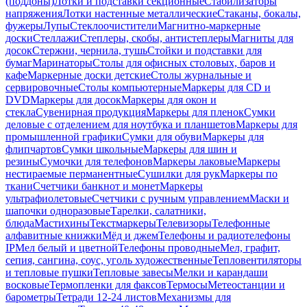
(поддоны)
Лотки и подставки секционные
Стабилизаторы
напряжения
Лотки настенные металлические
Стаканы, бокалы,
фужеры
Лупы
Стеклоочистители
Магнитно-маркерные
доски
Стеллажи
Степлеры, скобы, антистеплеры
Магниты для
досок
Стержни, чернила, тушь
Стойки и подставки для
бумаг
Маринаторы
Столы для офисных столовых, баров и
кафе
Маркерные доски детские
Столы журнальные и
сервировочные
Столы компьютерные
Маркеры для CD и
DVD
Маркеры для досок
Маркеры для окон и
стекла
Сувенирная продукция
Маркеры для пленок
Сумки
деловые с отделением для ноутбука и планшетов
Маркеры для
промышленной графики
Сумки для обуви
Маркеры для
флипчартов
Сумки школьные
Маркеры для шин и
резины
Сумочки для телефонов
Маркеры лаковые
Маркеры
нестираемые перманентные
Сушилки для рук
Маркеры по
ткани
Счетчики банкнот и монет
Маркеры
ультрафиолетовые
Счетчики с ручным управлением
Маски и
шапочки одноразовые
Тарелки, салатники,
блюда
Мастихины
Текстмаркеры
Телевизоры
Телефонные
алфавитные книжки
Мёд и джем
Телефоны и радиотелефоны
IP
Мел белый и цветной
Телефоны проводные
Мел, графит,
сепия, сангина, соус, уголь художественные
Тепловентиляторы
и тепловые пушки
Тепловые завесы
Мелки и карандаши
восковые
Термопленки для факсов
Термосы
Метеостанции и
барометры
Тетради 12-24 листов
Механизмы для