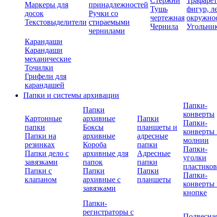
Стержни
Трафаре
Маркеры для
принадлежностей
Тушь
фигур, л
досок
Ручки со
чертежная
окружно
Текстовыделители
стираемыми
Чернила
Угольни
чернилами
Карандаши
Карандаши
механические
Точилки
Грифели для
карандашей
Папки и системы архивации
Папки-
Папки
конверты
Картонные
архивные
Папки
Папки-
папки
Боксы
планшеты и
конверты 
Папки на
архивные
адресные
молнии
резинках
Короба
папки
Папки-
Папки дело с
архивные для
Адресные
уголки
завязками
папок
папки
пластико
Папки с
Папки
Папки
Папки-
клапаном
архивные с
планшеты
конверты 
завязками
кнопке
Папки-
регистраторы с
Подвесна