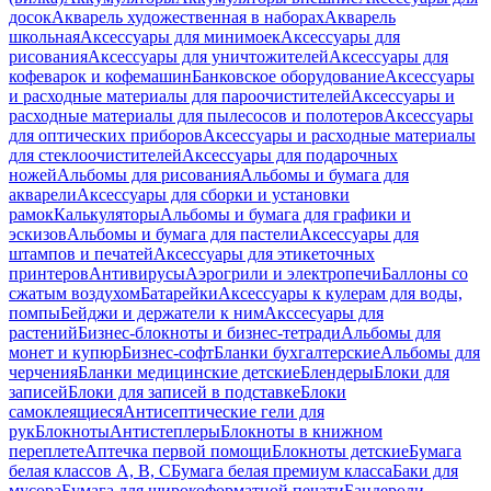
досок
Акварель художественная в наборах
Акварель
школьная
Аксессуары для минимоек
Аксессуары для
рисования
Аксессуары для уничтожителей
Аксессуары для
кофеварок и кофемашин
Банковское оборудование
Аксессуары
и расходные материалы для пароочистителей
Аксессуары и
расходные материалы для пылесосов и полотеров
Аксессуары
для оптических приборов
Аксессуары и расходные материалы
для стеклоочистителей
Аксессуары для подарочных
ножей
Альбомы для рисования
Альбомы и бумага для
акварели
Аксессуары для сборки и установки
рамок
Калькуляторы
Альбомы и бумага для графики и
эскизов
Альбомы и бумага для пастели
Аксессуары для
штампов и печатей
Аксессуары для этикеточных
принтеров
Антивирусы
Аэрогрили и электропечи
Баллоны со
сжатым воздухом
Батарейки
Аксессуары к кулерам для воды,
помпы
Бейджи и держатели к ним
Акссесуары для
растений
Бизнес-блокноты и бизнес-тетради
Альбомы для
монет и купюр
Бизнес-софт
Бланки бухгалтерские
Альбомы для
черчения
Бланки медицинские детские
Блендеры
Блоки для
записей
Блоки для записей в подставке
Блоки
самоклеящиеся
Антисептические гели для
рук
Блокноты
Антистеплеры
Блокноты в книжном
переплете
Аптечка первой помощи
Блокноты детские
Бумага
белая классов А, В, С
Бумага белая премиум класса
Баки для
мусора
Бумага для широкоформатной печати
Бандероли,