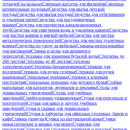
тетрадей на кольцах
Сменные кассеты для фильтров
Сменные
штемпельные подушки
Средства для мытья детской
посуды
Средства для мытья посуды
Средства для отбеливания
и удаления пятен
Средства для посудомоечных
машин
Средства для прочистки канализационных
труб
Средства для смягчения воды и удаления накипи
Средства
для чистки ковров и мягкой мебели
Средства для чистки
металлических поверхностей
Средства для чистки туалетных
комнат
Средства по уходу за мебелью
Стаканы-непроливайки
для рисования
Станки и иглы для архивного
переплета
Стеллажи для хранения бутылей воды
Степлеры до
260 листов
Степлеры до 40 листов
Степлеры
электрические
Степлеры-брошюровщики
Стержни для
роллеров
Стержни для ручек гелевые
Стержни для ручек
шариковые
Стиральные порошки
Стержни к клеевым
пистолетам
Стиральные порошки для детского белья
Стойки
напольные для каталогов, журналов и рекламы
Столы для
дошкольных учреждений
Столы для учебных
заведений
Стрейч-пленки упаковочные
Стулья для персонала и
посетителей
Стулья для школ и других учебных
заведений
Стулья и скамьи для дошкольных
учреждений
Стулья и табуреты для офисных столовых, баров и
кафе
Стяжки (хомуты)
Сумки из натуральной кожи
Сумки
инкассаторские и мешки для монет
Сушилки для
продуктов
Сушилки для столовых приборов и посуды
Счетные