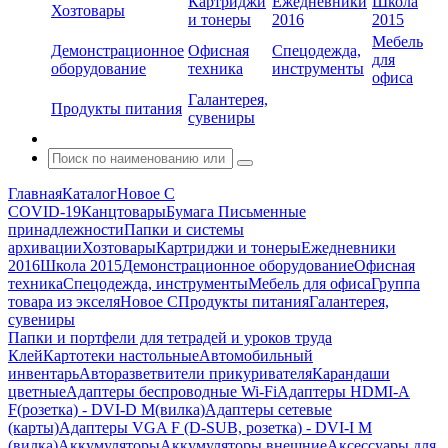
Картриджи
Ежедневники
Школа
Хозтовары
и тонеры
2016
2015
Мебель
Демонстрационное
Офисная
Спецодежда,
для
оборудование
техника
инструменты
офиса
Галантерея,
Продукты питания
сувениры
Главная
Каталог
Новое С
COVID-19
Канцтовары
Бумага
Письменные
принадлежности
Папки и системы
архивации
Хозтовары
Картриджи и тонеры
Ежедневники
2016
Школа 2015
Демонстрационное оборудование
Офисная
техника
Спецодежда, инструменты
Мебель для офиса
Группа
товара из экселя
Новое С
Продукты питания
Галантерея,
сувениры
Папки и портфели для тетрадей и уроков труда
Клей
Картотеки настольные
Автомобильный
инвентарь
Авторазветвители прикуривателя
Карандаши
цветные
Адаптеры беспроводные Wi-Fi
Адаптеры HDMI-A
F(розетка) - DVI-D M(вилка)
Адаптеры сетевые
(карты)
Адаптеры VGA F (D-SUB, розетка) - DVI-I M
(вилка)
Аккумуляторы
Аккумуляторы внешние
Аксессуары для