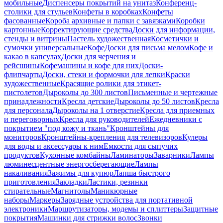
мобильные
Диспенсеры покрытий на унитаз
Конференц-
столики для стульев
Конфеты в коробках
Конфеты
фасованные
Короба архивные и папки с завязками
Коробки
картонные
Корректирующие средства
Доски для информации,
стенды и витрины
Пастель художественная
Косметички и
сумочки универсальные
Кофе
Доски для письма мелом
Кофе и
какао в капсулах
Доски для черчения и
рейсшины
Кофемашины и кофе для них
Доски-
флипчарты
Доски, стеки и формочки для лепки
Краски
художественные
Красящие ролики для этикет-
пистолетов
Дыроколы до 300 листов
Письменные и чертежные
принадлежности
Кресла детские
Дыроколы до 50 листов
Кресла
для персонала
Дыроколы на 1 отверстие
Кресла для приемных
и переговорных
Кресла для руководителей
Ежедневники с
покрытием "под кожу и ткань"
Кронштейны для
мониторов
Кронштейны-крепления для телевизоров
Кулеры
для воды и аксессуары к ним
Емкости для сыпучих
продуктов
Кухонные комбайны
Ламинаторы
Заварники
Лампы
люминесцентные энергосберегающие
Лампы
накаливания
Зажимы для купюр
Лапша быстрого
приготовления
Закладки
Ластики, резинки
стирательные
Магнитолы
Маникюрные
наборы
Маркеры
Зарядные устройства для портативной
электроники
Маршрутизаторы, модемы и сплиттеры
Защитные
покрытия
Машинки для стрижки волос
Звонки