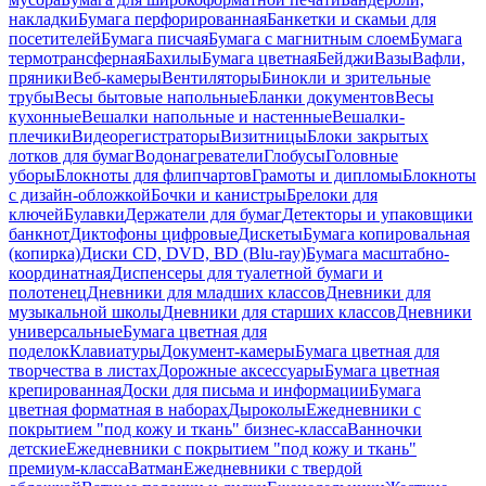
накладки
Бумага перфорированная
Банкетки и скамьи для
посетителей
Бумага писчая
Бумага с магнитным слоем
Бумага
термотрансферная
Бахилы
Бумага цветная
Бейджи
Вазы
Вафли,
пряники
Веб-камеры
Вентиляторы
Бинокли и зрительные
трубы
Весы бытовые напольные
Бланки документов
Весы
кухонные
Вешалки напольные и настенные
Вешалки-
плечики
Видеорегистраторы
Визитницы
Блоки закрытых
лотков для бумаг
Водонагреватели
Глобусы
Головные
уборы
Блокноты для флипчартов
Грамоты и дипломы
Блокноты
с дизайн-обложкой
Бочки и канистры
Брелоки для
ключей
Булавки
Держатели для бумаг
Детекторы и упаковщики
банкнот
Диктофоны цифровые
Дискеты
Бумага копировальная
(копирка)
Диски CD, DVD, BD (Blu-ray)
Бумага масштабно-
координатная
Диспенсеры для туалетной бумаги и
полотенец
Дневники для младших классов
Дневники для
музыкальной школы
Дневники для старших классов
Дневники
универсальные
Бумага цветная для
поделок
Клавиатуры
Документ-камеры
Бумага цветная для
творчества в листах
Дорожные аксессуары
Бумага цветная
крепированная
Доски для письма и информации
Бумага
цветная форматная в наборах
Дыроколы
Ежедневники с
покрытием "под кожу и ткань" бизнес-класса
Ванночки
детские
Ежедневники с покрытием "под кожу и ткань"
премиум-класса
Ватман
Ежедневники с твердой