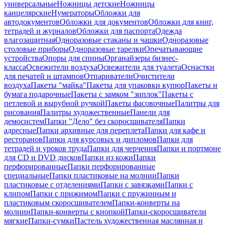
универсальные
Ножницы детские
Ножницы
канцелярские
Нумераторы
Обложки для
автодокументов
Обложки для документов
Обложки для книг,
тетрадей и журналов
Обложки для паспорта
Одежда
влагозащитная
Одноразовые стаканы и чашки
Одноразовые
столовые приборы
Одноразовые тарелки
Опечатывающие
устройства
Опоры для спины
Органайзеры бизнес-
класса
Освежители воздуха
Освежители для туалета
Оснастки
для печатей и штампов
Отпариватели
Очистители
воздуха
Пакеты "майка"
Пакеты для упаковки купюр
Пакеты и
бумага подарочные
Пакеты с замком "зиплок"
Пакеты с
петлевой и вырубной ручкой
Пакеты фасовочные
Палитры для
рисования
Палитры художественные
Панели для
демосистем
Папки "Дело" без скоросшивателя
Папки
адресные
Папки архивные для переплета
Папки для кафе и
ресторанов
Папки для курсовых и дипломов
Папки для
тетрадей и уроков труда
Папки для черчения
Папки и портмоне
для CD и DVD дисков
Папки из кожи
Папки
перфорированные
Папки перфорированные
специальные
Папки пластиковые на молнии
Папки
пластиковые с отделениями
Папки с завязками
Папки с
клипом
Папки с прижимом
Папки с пружинным и
пластиковым скоросшивателем
Папки-конверты на
молнии
Папки-конверты с кнопкой
Папки-скоросшиватели
мягкие
Папки-сумки
Пастель художественная маслянная и