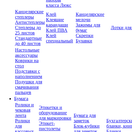
класса Люкс
Канцелярские
Клей
Канцелярские
степлеры
Клеящие
мелочи
Антистеплеры
карандаши
Зажимы для
Степлеры до
Лотки для
Клей ПВА
бумаг
25 листов
Клей
Скрепки
Стандартные
специальный
Булавки
до 40 листов
Настольные
аксессуары
Коврики на
стол
Подставки с
наполнением
Подушки для
смачивания
пальцев
Бумага
Ролики и
Этикетки и
чековая
оборудование
лента
Бумага для
для маркировки
Ролики
заметок
Бухгалтерск
Этикет-
для
Блок-кубики
бланки, кни
пистолеты
кассовых
для заметок
Бланки