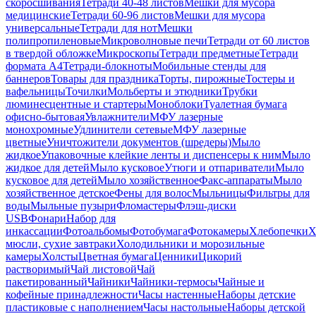
скоросшивания
Тетради 40-48 листов
Мешки для мусора
медицинские
Тетради 60-96 листов
Мешки для мусора
универсальные
Тетради для нот
Мешки
полипропиленовые
Микроволновые печи
Тетради от 60 листов
в твердой обложке
Микроскопы
Тетради предметные
Тетради
формата А4
Тетради-блокноты
Мобильные стенды для
баннеров
Товары для праздника
Торты, пирожные
Тостеры и
вафельницы
Точилки
Мольберты и этюдники
Трубки
люминесцентные и стартеры
Моноблоки
Туалетная бумага
офисно-бытовая
Увлажнители
МФУ лазерные
монохромные
Удлинители сетевые
МФУ лазерные
цветные
Уничтожители документов (шредеры)
Мыло
жидкое
Упаковочные клейкие ленты и диспенсеры к ним
Мыло
жидкое для детей
Мыло кусковое
Утюги и отпариватели
Мыло
кусковое для детей
Мыло хозяйственное
Факс-аппараты
Мыло
хозяйственное детское
Фены для волос
Мыльницы
Фильтры для
воды
Мыльные пузыри
Фломастеры
Флэш-диски
USB
Фонари
Набор для
инкассации
Фотоальбомы
Фотобумага
Фотокамеры
Хлебопечки
Х
мюсли, сухие завтраки
Холодильники и морозильные
камеры
Холсты
Цветная бумага
Ценники
Цикорий
растворимый
Чай листовой
Чай
пакетированный
Чайники
Чайники-термосы
Чайные и
кофейные принадлежности
Часы настенные
Наборы детские
пластиковые с наполнением
Часы настольные
Наборы детской