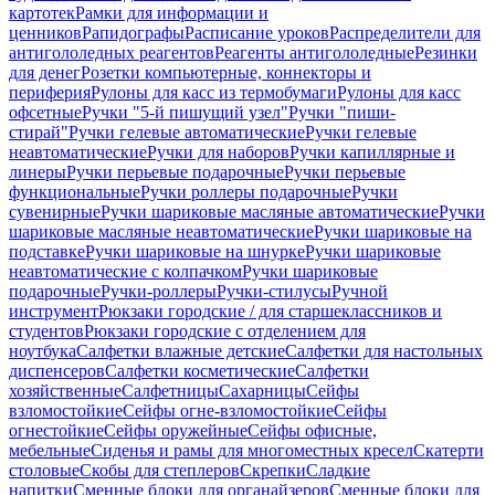
картотек
Рамки для информации и
ценников
Рапидографы
Расписание уроков
Распределители для
антигололедных реагентов
Реагенты антигололедные
Резинки
для денег
Розетки компьютерные, коннекторы и
периферия
Рулоны для касс из термобумаги
Рулоны для касс
офсетные
Ручки "5-й пишущий узел"
Ручки "пиши-
стирай"
Ручки гелевые автоматические
Ручки гелевые
неавтоматические
Ручки для наборов
Ручки капиллярные и
линеры
Ручки перьевые подарочные
Ручки перьевые
функциональные
Ручки роллеры подарочные
Ручки
сувенирные
Ручки шариковые масляные автоматические
Ручки
шариковые масляные неавтоматические
Ручки шариковые на
подставке
Ручки шариковые на шнурке
Ручки шариковые
неавтоматические с колпачком
Ручки шариковые
подарочные
Ручки-роллеры
Ручки-стилусы
Ручной
инструмент
Рюкзаки городские / для старшеклассников и
студентов
Рюкзаки городские с отделением для
ноутбука
Салфетки влажные детские
Салфетки для настольных
диспенсеров
Салфетки косметические
Салфетки
хозяйственные
Салфетницы
Сахарницы
Сейфы
взломостойкие
Сейфы огне-взломостойкие
Сейфы
огнестойкие
Сейфы оружейные
Сейфы офисные,
мебельные
Сиденья и рамы для многоместных кресел
Скатерти
столовые
Скобы для степлеров
Скрепки
Сладкие
напитки
Сменные блоки для органайзеров
Сменные блоки для