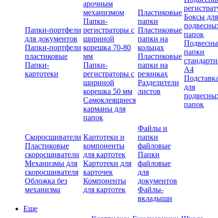
арочным
регистрат
механизмом
Пластиковые
Боксы для
Папки-
папки
подвесны
Папки-портфели
регистраторы с
Пластиковые
папок
для документов
шириной
папки на
Подвесны
Папки-портфели
корешка 70-80
кольцах
папки
пластиковые
мм
Пластиковые
стандарт
Папки-
Папки-
папки на
А4
картотеки
регистраторы с
резинках
Подставк
шириной
Разделители
для
корешка 50 мм
листов
подвесны
Самоклеящиеся
папок
карманы для
папок
Файлы и
Скоросшиватели
Картотеки и
папки
Пластиковые
компоненты
файловые
скоросшиватели
для картотек
Папки
Механизмы для
Картотеки для
файловые
скоросшивателя
карточек
для
Обложка без
Компоненты
документов
механизма
для картотек
Файлы-
вкладыши
Еще