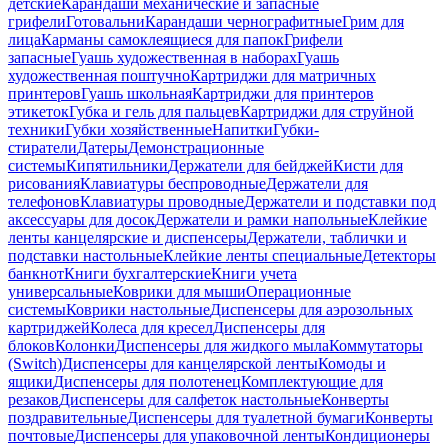
детские
Карандаши механические и запасные
грифели
Готовальни
Карандаши чернографитные
Грим для
лица
Карманы самоклеящиеся для папок
Грифели
запасные
Гуашь художественная в наборах
Гуашь
художественная поштучно
Картриджи для матричных
принтеров
Гуашь школьная
Картриджи для принтеров
этикеток
Губка и гель для пальцев
Картриджи для струйной
техники
Губки хозяйственные
Напитки
Губки-
стиратели
Датеры
Демонстрационные
системы
Кипятильники
Держатели для бейджей
Кисти для
рисования
Клавиатуры беспроводные
Держатели для
телефонов
Клавиатуры проводные
Держатели и подставки под
аксессуары для досок
Держатели и рамки напольные
Клейкие
ленты канцелярские и диспенсеры
Держатели, таблички и
подставки настольные
Клейкие ленты специальные
Детекторы
банкнот
Книги бухгалтерские
Книги учета
универсальные
Коврики для мыши
Операционные
системы
Коврики настольные
Диспенсеры для аэрозольных
картриджей
Колеса для кресел
Диспенсеры для
блоков
Колонки
Диспенсеры для жидкого мыла
Коммутаторы
(Switch)
Диспенсеры для канцелярской ленты
Комоды и
ящики
Диспенсеры для полотенец
Комплектующие для
резаков
Диспенсеры для салфеток настольные
Конверты
поздравительные
Диспенсеры для туалетной бумаги
Конверты
почтовые
Диспенсеры для упаковочной ленты
Кондиционеры