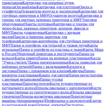
трикотажная
Картриджи для перьевых ручек,
чернила
Органайзеры
Картриджи для плоттеров
Орехи и
сухофрукты
Освежители воздуха и диспенсеры
Картриджи для
струйных принтеров и МФУ
Осушители воздуха
Картриджи и
тонеры для цветных лазерных принтеров и МФУ
Торговое
оборудование
Пакеты почтовые
Картриджи и тонеры для
черно-белых лазерных принтеров, копиров, факсов и
МФУ
Пакеты упаковочные
Картриджи с жидким
мылом
Панели и бамперы защитные для
телефонов
Картриджи-контейнеры для струйных принтеров и
МФУ
Папки и портфели для тетрадей и уроков труда
Карты
игральные
Папки и портфели из пластика и ткани
Карты Мира
и России
Уборочный инвентарь и инструменты
Папки на
кольцах
Карты памяти
Папки на резинках пластиковые
Кассы
"Учись считать"
Папки презентационные
Кассы символов для
наборных печатей
Папки с вкладышами
Каталоги и
листовки
Папки с прижимом или клипом
Кафедры
Папки-
конверты пластиковые
Кашпо для цветов
Папки-регистраторы
с арочным механизмом
Папки-уголки
пластиковые
Пароочистители
Кисти художественные из
натурального волоса
Пеналы школьные с наполнением
Кисти
художественные из синтетического волоса
Пеналы школьные
створчатые
Пеналы-косметички школьные
Переплетные
машины (брошюровщики)
Перфопапки и разделители
Клатчи
из натуральной кожи
Печенье, крекеры
Пистолеты-