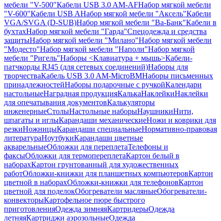
мебели "V-500"
Кабели USB 3.0 AM-AF
Набор мягкой мебели
"V-600"
Кабели USB A
Набор мягкой мебели "Аксель"
Кабели
VGA/SVGA (D-SUB)
Набор мягкой мебели "Ва-Банк"
Кабели в
бухтах
Набор мягкой мебели "Гарда"
Спецодежда и средства
защиты
Набор мягкой мебели "Милано"
Набор мягкой мебели
"Модесто"
Набор мягкой мебели "Наполи"
Набор мягкой
мебели "Ригель"
Наборы <Клавиатура + мышь>
Кабели-
патчкорды RJ45 (для сетевых соединений)
Наборы для
творчества
Кабель USB 3.0 AM-MicroBM
Наборы письменных
принадлежностей
Наборы подарочные с ручкой
Календари
настольные
Наградная продукция
Калька
Наклейки
Наклейки
для опечатывания документов
Калькуляторы
инженерные
Столы
Настольные наборы
Наушники
Нити,
шпагаты и иглы
Карандаши механические
Ножи и коврики для
резки
Ножницы
Карандаши специальные
Нормативно-правовая
литература
Ноутбуки
Карандаши цветные
акварельные
Обложки для переплета
Телефоны и
факсы
Обложки для термопереплета
Картон белый в
наборах
Картон грунтованный для художественных
работ
Обложки-книжки для планшетных компьютеров
Картон
цветной в наборах
Обложки-книжки для телефонов
Картон
цветной для поделок
Обогреватели масляные
Обогреватели-
конвекторы
Картофельное пюре быстрого
приготовления
Одежда зимняя
Картридеры
Одежда
летняя
Картриджи аэрозольные
Одежда