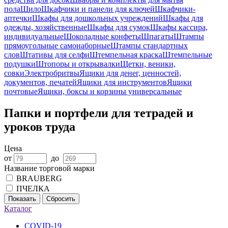
пола
Шило
Шкафчики и панели для ключей
Шкафчики-
аптечки
Шкафы для дошкольных учреждений
Шкафы для
одежды, хозяйственные
Шкафы для сумок
Шкафы кассира,
индивидуальные
Шоколадные конфеты
Шпагаты
Штампы
прямоугольные самонаборные
Штампы стандартных
слов
Штативы для селфи
Штемпельная краска
Штемпельные
подушки
Штопоры и открывалки
Щетки, веники,
совки
Электробритвы
Ящики для денег, ценностей,
документов, печатей
Ящики для инструментов
Ящики
почтовые
Ящики, боксы и корзины универсальные
Папки и портфели для тетрадей и
уроков труда
Цена
от
до
Название торговой марки
BRAUBERG
ПЧЕЛКА
Показать
Сбросить
Каталог
COVID-19