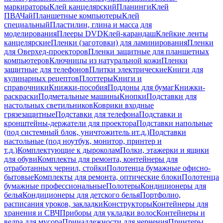
маркираторы
Клей канцелярский
Планинги
Клей
ПВА
Чай
Планшетные компьютеры
Клей
специальный
Пластилин, глина и масса для
моделирования
Плееры DVD
Клей-карандаш
Клейкие ленты
канцелярские
Пленки (заготовки) для ламинирования
Пленки
для Оверхед-проекторов
Пленки защитные для планшетных
компьютеров
Ключницы из натуральной кожи
Пленки
защитные для телефонов
Плитки электрические
Книги для
кулинарных рецептов
Плоттеры
Книги и
справочники
Книжки-пособия
Поддоны для бумаг
Книжки-
раскраски
Подметальные машины
Кнопки
Подставки для
настольных светильников
Коврики входные
грязезащитные
Подставки для телефона
Подставки и
кронштейны-держатели для проектора
Подставки напольные
(под системный блок, уничтожитель ит.д.)
Подставки
настольные (под ноутбук, монитор, принтер и
т.д.)
Комплектующие к дыроколам
Полки, этажерки и ящики
для обуви
Комплекты для ремонта, контейнеры для
отработанных чернил, стойки
Полотенца бумажные офисно-
бытовые
Комплекты для ремонта, оптические блоки
Полотенца
бумажные профессиональные
Полотеры
Кондиционеры для
белья
Кондиционеры для детского белья
Портфолио,
расписания уроков, закладки
Конструкторы
Контейнеры для
хранения и СВЧ
Приборы для укладки волос
Контейнеры и
ведра для мусора
Принадлежности для черчения
Принтеры