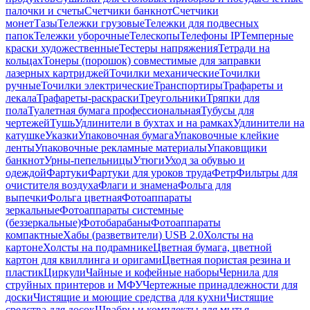
палочки и счеты
Счетчики банкнот
Счетчики
монет
Тазы
Тележки грузовые
Тележки для подвесных
папок
Тележки уборочные
Телескопы
Телефоны IP
Темперные
краски художественные
Тестеры напряжения
Тетради на
кольцах
Тонеры (порошок) совместимые для заправки
лазерных картриджей
Точилки механические
Точилки
ручные
Точилки электрические
Транспортиры
Трафареты и
лекала
Трафареты-раскраски
Треугольники
Тряпки для
пола
Туалетная бумага профессиональная
Тубусы для
чертежей
Тушь
Удлинители в бухтах и на рамках
Удлинители на
катушке
Указки
Упаковочная бумага
Упаковочные клейкие
ленты
Упаковочные рекламные материалы
Упаковщики
банкнот
Урны-пепельницы
Утюги
Уход за обувью и
одеждой
Фартуки
Фартуки для уроков труда
Фетр
Фильтры для
очистителя воздуха
Флаги и знамена
Фольга для
выпечки
Фольга цветная
Фотоаппараты
зеркальные
Фотоаппараты системные
(беззеркальные)
Фотобарабаны
Фотоаппараты
компактные
Хабы (разветвители) USB 2.0
Холсты на
картоне
Холсты на подрамнике
Цветная бумага, цветной
картон для квиллинга и оригами
Цветная пористая резина и
пластик
Циркули
Чайные и кофейные наборы
Чернила для
струйных принтеров и МФУ
Чертежные принадлежности для
доски
Чистящие и моющие средства для кухни
Чистящие
средства для досок
Швабры и комплекты для мытья