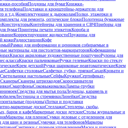
ижки-пособия
Поддоны для бумаг
Книжки-
ля телефона
Подставки и кронштейны-держатели для
 и т.д.)
Комплектующие к дыроколам
Полки, этажерки и
омплекты для ремонта, оптические блоки
Полотенца бумажные
и
Конструкторы
Контейнеры для хранения и СВЧ
Приборы для
для бумаг
Принтеры печати этикеток
Короба и
ование
Корректирующие жидкости
Пружины для
ой кожи
Радиостанции
Кофе
римый
Рамки для информации и ценников собираемые в
ные материалы для пистолетов-маркираторов
Кофемашины
борах
Краски акриловые художественные поштучно
Рулоны для
ес-класса
Краски пальчиковые
Ручки гелевые
Краски по стеклу
тические
Крем детский
Ручки шариковые неавтоматические
Крем
ые
Салфетки столовые
Салфетки, губки, тряпки
Сахар
Кровати и
Светильники настольные
Сейфы
Кружки
Сертификат-
ы
Сканеры
Сканеры штрихкодов
Скоросшиватели
ивки
Смартфоны
Соковыжималки
Лампы-трубки
минимоек
Средства для мытья пола
Леденцы, карамель и
омобилем
Лестницы и стремянки
Линейки
Средства
изонтальные (поддоны)
Лотки и подставки
итно-маркерные доски
Стеллажи
Степлеры, скобы,
х, баров и кафе
Маркерные доски детские
Столы журнальные и
ция
Маркеры для пленок
Сумки деловые с отделением для
 для шин и резины
Сумочки для телефонов
Маркеры
летовые
Счетчики с ручным управлением
Маски и шапочки