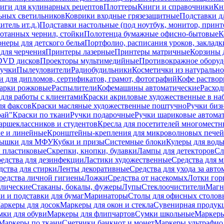
иги для кулинарных рецептов
Плоттеры
Книги и справочники
Кн
ьных светильников
Коврики входные грязезащитные
Подставки д
тель ит.д.)
Подставки настольные (под ноутбук, монитор, принтер
ботанных чернил, стойки
Полотенца бумажные офисно-бытовые
К
неры для детского белья
Портфолио, расписания уроков, закладк
для черчения
Принтеры лазерные
Принтеры матричные
Корзины 
 DVD дисков
Проекторы мультимедийные
Противокражное оборуд
учки
Пылеуловители
Радиобудильники
Косметички из натуральн
и для дипломов, сертификатов, грамот, фотографий
Кофе раство
арки рожковые
Распылители
Кофемашины автоматические
Расход
для работы с клиентами
Краски акриловые художественные в на
ля факсов
Краски масляные художественные поштучно
Ручки бизн
рай"
Краски по ткани
Ручки подарочные
Ручки шариковые автома
аршеклассников и студентов
Кресла для посетителей многоместн
е и линейные
Кронштейны-крепления для микроволновых печей
ышки для МФУ
Кубки и призы
Системные блоки
Кулеры для вод
 пластиковые
Скрепки, кнопки, булавки
Лампы для детекторов
Сл
едства для дезинфекции
Ластики художественные
Средства для 
дства для стирки
Ленты декоративные
Средства для ухода за авт
редства личной гигиены
Ложки
Средства от насекомых
Лотки гор
ллические
Стаканы, бокалы, фужеры
Лупы
Стеклоочистители
Магн
и и подставки для бумаг
Маринаторы
Столы для офисных столовы
аркеры для досок
Маркеры для окон и стекла
Сувенирная продук
мки для обуви
Маркеры для флипчартов
Сумки школьные
Маркеры
Маркеры по ткани
Счетчики банкнот и монет
Маркеры ультрафио