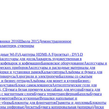
вники 2016
Школа 2015
Демонстрационное
алантерея, сувениры
дные Wi-Fi
Адаптеры HDMI-A F(розетка) - DVI-D
Аксессуары для досок
Акварель художественная в
 кофеварок и кофемашин
Банковское оборудование
Аксессуары и
ческих приборов
Аксессуары и расходные материалы для
борки и установки рамок
Калькуляторы
Альбомы и бумага для
тивирусы
Аэрогрили и электропечи
Баллоны со сжатым
 и бизнес-тетради
Альбомы для монет и купюр
Бизнес-
подставке
Блоки самоклеящиеся
Антисептические гели для
В, С
Бумага белая премиум класса
Баки для мусора
Бумага для
а с магнитным слоем
Бумага термотрансферная
Бахилы
Бумага
кументов
Весы кухонные
Вешалки напольные и
е уборы
Блокноты для флипчартов
Грамоты и дипломы
Блокноты
оны цифровые
Дискеты
Бумага копировальная (копирка)
Диски