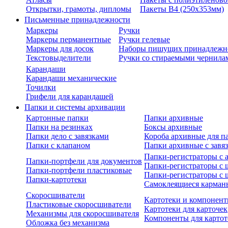
Открытки, грамоты, дипломы
Пакеты В4 (250х353мм)
Письменные принадлежности
Маркеры
Ручки
Маркеры перманентные
Ручки гелевые
Маркеры для досок
Наборы пишущих принадлежн
Текстовыделители
Ручки со стираемыми чернила
Карандаши
Карандаши механические
Точилки
Грифели для карандашей
Папки и системы архивации
Картонные папки
Папки архивные
Папки на резинках
Боксы архивные
Папки дело с завязками
Короба архивные для п
Папки с клапаном
Папки архивные с завя
Папки-регистраторы с
Папки-портфели для документов
Папки-регистраторы с 
Папки-портфели пластиковые
Папки-регистраторы с 
Папки-картотеки
Самоклеящиеся карман
Скоросшиватели
Картотеки и компонент
Пластиковые скоросшиватели
Картотеки для карточек
Механизмы для скоросшивателя
Компоненты для картот
Обложка без механизма