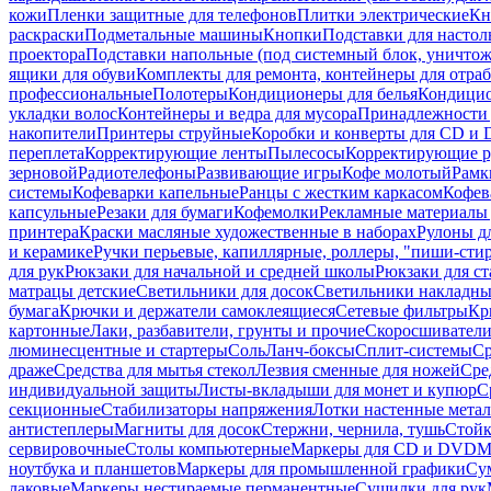
кожи
Пленки защитные для телефонов
Плитки электрические
Кн
раскраски
Подметальные машины
Кнопки
Подставки для настол
проектора
Подставки напольные (под системный блок, уничтожи
ящики для обуви
Комплекты для ремонта, контейнеры для отра
профессиональные
Полотеры
Кондиционеры для белья
Кондицио
укладки волос
Контейнеры и ведра для мусора
Принадлежности 
накопители
Принтеры струйные
Коробки и конверты для CD и
переплета
Корректирующие ленты
Пылесосы
Корректирующие р
зерновой
Радиотелефоны
Развивающие игры
Кофе молотый
Рамк
системы
Кофеварки капельные
Ранцы с жестким каркасом
Кофев
капсульные
Резаки для бумаги
Кофемолки
Рекламные материалы 
принтера
Краски масляные художественные в наборах
Рулоны д
и керамике
Ручки перьевые, капиллярные, роллеры, "пиши-сти
для рук
Рюкзаки для начальной и средней школы
Рюкзаки для ст
матрацы детские
Светильники для досок
Светильники накладны
бумага
Крючки и держатели самоклеящиеся
Сетевые фильтры
Кр
картонные
Лаки, разбавители, грунты и прочие
Скоросшиватели
люминесцентные и стартеры
Соль
Ланч-боксы
Сплит-системы
Ср
драже
Средства для мытья стекол
Лезвия сменные для ножей
Сре
индивидуальной защиты
Листы-вкладыши для монет и купюр
С
секционные
Стабилизаторы напряжения
Лотки настенные мета
антистеплеры
Магниты для досок
Стержни, чернила, тушь
Стойк
сервировочные
Столы компьютерные
Маркеры для CD и DVD
М
ноутбука и планшетов
Маркеры для промышленной графики
Су
лаковые
Маркеры нестираемые перманентные
Сушилки для рук