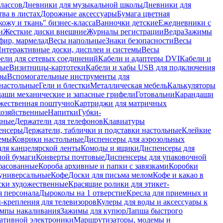
лассов
Дневники для музыкальной школы
Дневники для
тва в листах
Дорожные аксессуары
Бумага цветная
ожу и ткань" бизнес-класса
Ванночки детские
Ежедневники с
и
Жесткие диски внешние
Журналы регистрации
Ведра
Зажимы
фир, мармелад
Весы напольные
Знаки безопасности
Весы
нтерактивные доски, дисплеи и системы
Весы
ели для сетевых соединений
Кабели и адаптеры DVI
Кабели и
ные
Визитницы-картотеки
Кабели и хабы USB для подключения
ры
Вспомогательные инструменты для
настольные
Гели и блестки
Металлическая мебель
Калькуляторы
аши механические и запасные грифели
Готовальни
Карандаши
жественная поштучно
Картриджи для матричных
хозяйственные
Напитки
Губки-
дные
Держатели для телефонов
Клавиатуры
енсеры
Держатели, таблички и подставки настольные
Клейкие
емы
Коврики настольные
Диспенсеры для аэрозольных
ля канцелярской ленты
Комоды и ящики
Диспенсеры для
ной бумаги
Конверты почтовые
Диспенсеры для упаковочной
фасованные
Короба архивные и папки с завязками
Коробки
универсальные
Кофе
Доски для письма мелом
Кофе и какао в
ски художественные
Красящие ролики для этикет-
я персонала
Дыроколы на 1 отверстие
Кресла для приемных и
крепления для телевизоров
Кулеры для воды и аксессуары к
мпы накаливания
Зажимы для купюр
Лапша быстрого
тативной электроники
Маршрутизаторы, модемы и