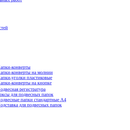
стей
апки-конверты
апки-конверты на молнии
апки-уголки пластиковые
апки-конверты на кнопке
одвесная регистратура
оксы для подвесных папок
одвесные папки стандартные А4
одставка для подвесных папок