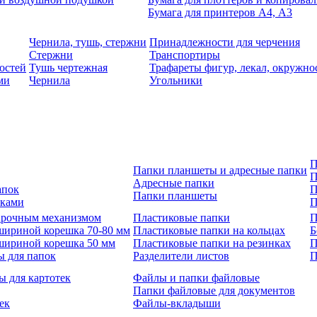
Бумага для принтеров А4, А3
Чернила, тушь, стержни
Принадлежности для черчения
Стержни
Транспортиры
остей
Тушь чертежная
Трафареты фигур, лекал, окружно
ми
Чернила
Угольники
П
Папки планшеты и адресные папки
П
Адресные папки
апок
П
Папки планшеты
зками
П
 арочным механизмом
Пластиковые папки
П
шириной корешка 70-80 мм
Пластиковые папки на кольцах
Б
шириной корешка 50 мм
Пластиковые папки на резинках
П
ы для папок
Разделители листов
П
ы для картотек
Файлы и папки файловые
Папки файловые для документов
ек
Файлы-вкладыши