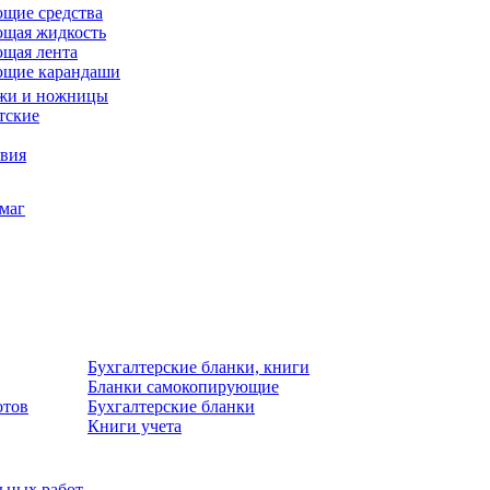
щие средства
щая жидкость
щая лента
ющие карандаши
жи и ножницы
тские
звия
умаг
Бухгалтерские бланки, книги
Бланки самокопирующие
отов
Бухгалтерские бланки
Книги учета
льных работ