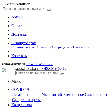
Личный кабинет
Акции
Оплата
Доставка
О канцтоварах
О канцтоварах
Новости
Сотрудники
Вакансии
Контакты
zakaz@kvik.ru
+7 495 649-65-88
zakaz@kvik.ru
+7 495 649-65-88
Меню
COVID-19
Дозаторы
Мыло антибактериальное
Салфетки ан
Средства защиты
Канцтовары