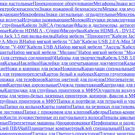
нки настольные
Проекционное оборудование
Мегафоны
Знаки вс
лектробезопасности
Знаки пожарной безопасности
Мешки для мус
еждающие
Микрофоны
Знаки сигнальные, оградительные
Миксер
и воздуха
Игрушки развивающие
Молоко
Игрушки релаксирующ
 струйные
Кабели 3xRCA (тюльпан)
Мыло и диспенсеры, антисе
рные
Кабели HDMI A - C(mini)
Мясорубки
Кабели HDMI-A - DVI-
и Jack 3.5 mm вилка-вилка
Набор мебели "Приоритет"
Кабели Jac
 A-Micro B
Набор мягкой мебели "Club"
Кабели USB 2.0 A-Mini 5
бели "V-600"
Кабели USB A
Набор мягкой мебели "Аксель"
Кабе
защиты
Набор мягкой мебели "Милано"
Набор мягкой мебели "Мод
(для сетевых соединений)
Наборы для творчества
Кабель USB 3.
ия
Калька
Наклейки
Наклейки для опечатывания документов
Каль
кие
Ножи и коврики для резки
Ножницы
Карандаши специальные
 для термопереплета
Картон белый в наборах
Картон грунтованн
нижки для телефонов
Картон цветной для поделок
Обогреватели
няя
Картриджи аэрозольные
Одежда трикотажная
Картриджи для 
ры
Картриджи для струйных принтеров и МФУ
Осушители воздух
еры для черно-белых лазерных принтеров, копиров, факсов и 
струйных принтеров и МФУ
Папки и портфели для тетрадей и уро
ты
Папки на кольцах
Карты памяти
Папки на резинках пластиков
и листовки
Папки с прижимом или клипом
Кафедры
Папки-конве
ли
Кисти художественные из натурального волоса
Пеналы школьн
ьные
Переплетные машины (брошюровщики)
Перфопапки и разде
Клей ПВА
Чай
Планшетные компьютеры
Клей специальный
Пласти
 ламинирования
Пленки для Оверхед-проекторов
Пленки защитны