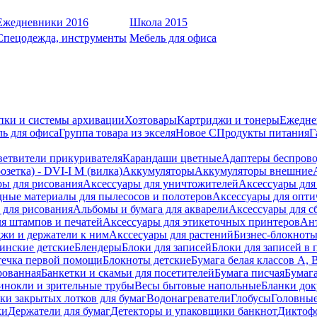
Ежедневники 2016
Школа 2015
Спецодежда, инструменты
Мебель для офиса
пки и системы архивации
Хозтовары
Картриджи и тонеры
Ежедне
ь для офиса
Группа товара из экселя
Новое С
Продукты питания
Г
ветвители прикуривателя
Карандаши цветные
Адаптеры беспрово
зетка) - DVI-I M (вилка)
Аккумуляторы
Аккумуляторы внешние
ры для рисования
Аксессуары для уничтожителей
Аксессуары для
дные материалы для пылесосов и полотеров
Аксессуары для опти
для рисования
Альбомы и бумага для акварели
Аксессуары для с
я штампов и печатей
Аксессуары для этикеточных принтеров
Ан
жи и держатели к ним
Акссесуары для растений
Бизнес-блокноты
инские детские
Блендеры
Блоки для записей
Блоки для записей в 
ечка первой помощи
Блокноты детские
Бумага белая классов А, 
рованная
Банкетки и скамьи для посетителей
Бумага писчая
Бумаг
инокли и зрительные трубы
Весы бытовые напольные
Бланки до
ки закрытых лотков для бумаг
Водонагреватели
Глобусы
Головны
ки
Держатели для бумаг
Детекторы и упаковщики банкнот
Диктоф