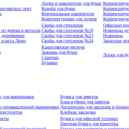
Лотки и накопители для бумаг
Корректирую
нцелярских лент
Короба для бумаг
Корректирую
ы
Вертикальные накопители
Корректирую
Комплектующие для лотков
Корректиру
ы
Скобы для степлеров
Офисные но
из дерева и металла
Скобы для степлеров №10
Ножницы де
 деревянные
Скобы для степлеров №23
Ножницы
 класса Люкс
Скобы для степлеров №24
Запасные ле
Канцелярские мелочи
и
Зажимы для бумаг
Лотки для б
Скрепки
Булавки
е для маркировки
Бумага для заметок
Блок-кубики для заметок
й и промышленной маркировки
Диспенсеры для закладок и блокн
-пистолетов
Клейкие закладки
кеты
Бумага для офисной техники
Цветная бумага для принтера
ой воздушной подушкой
Бумага для плоттеров и копирова