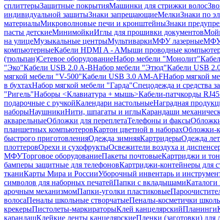
сплиттеры
Защитные покрытия
Машинки для стрижки волос
Зво
индивидуальной защиты
Знаки запрещающие
Мелки
Знаки по э
материалы
Микроволновые печи и кронштейны
Знаки предупр
пасты детские
Минимойки
Иглы для прошивки документов
Мойк
на улице
Музыкальные центры
Мультиварки
МФУ лазерные
МФУ
компьютерные
Кабели HDMI A - A
Мыши проводные компьюте
(тюльпан)
Сетевое оборудование
Набор мебели "Монолит"
Кабел
"Эко"
Кабели USB 2.0 A-B
Набор мебели "Этюд"
Кабели USB 2.0
мягкой мебели "V-500"
Кабели USB 3.0 AM-AF
Набор мягкой ме
в бухтах
Набор мягкой мебели "Гарда"
Спецодежда и средства 
"Ригель"
Наборы <Клавиатура + мышь>
Кабели-патчкорды RJ45 
подарочные с ручкой
Календари настольные
Наградная продукц
наборы
Наушники
Нити, шпагаты и иглы
Карандаши механичес
акварельные
Обложки для переплета
Телефоны и факсы
Обложки
планшетных компьютеров
Картон цветной в наборах
Обложки-к
быстрого приготовления
Одежда зимняя
Картридеры
Одежда лет
плоттеров
Орехи и сухофрукты
Освежители воздуха и диспенсе
МФУ
Торговое оборудование
Пакеты почтовые
Картриджи и тон
бамперы защитные для телефонов
Картриджи-контейнеры для 
ткани
Карты Мира и России
Уборочный инвентарь и инструмен
символов для наборных печатей
Папки с вкладышами
Каталоги 
арочным механизмом
Папки-уголки пластиковые
Пароочистите
волоса
Пеналы школьные створчатые
Пеналы-косметички школ
крекеры
Пистолеты-маркираторы
Клей канцелярский
Планинги
карандаш
Клейкие ленты канцелярские
Пленки (заготовки) для