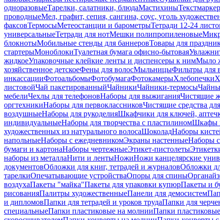
одноразовые
Тарелки, салатники, блюда
Мастихины
Текстмарке
проводные
Мел, графит, сепия, сангина, соус, уголь художеств
факсов
Термосы
Метеостанции и барометры
Тетради 12-24 листо
универсальные
Тетради для нот
Мешки полипропиленовые
Микр
блокноты
Мобильные стенды для баннеров
Товары для праздни
стартеры
Моноблоки
Туалетная бумага офисно-бытовая
Увлажни
жидкое
Упаковочные клейкие ленты и диспенсеры к ним
Мыло ж
хозяйственное детское
Фены для волос
Мыльницы
Фильтры для 
инкассации
Фотоальбомы
Фотобумага
Фотокамеры
Хлебопечки
Х
листовой
Чай пакетированный
Чайники
Чайники-термосы
Чайны
мебели
Чехлы для телефонов
Наборы для выжигания
Чистящие ж
оргтехники
Наборы для первоклассников
Чистящие средства дл
воздушные
Наборы для рукоделия
Шкафчики для ключей, аптечк
индивидуальные
Наборы для творчества с пластилином
Шкафы и
художественных из натурального волоса
Шоколад
Наборы кисте
напольные
Наборы с ежедневником
Экраны настенные
Наборы с
бумаги и картона
Наборы чертежные
Этикет-пистолеты
Этикетки
наборы из металла
Нити и ленты
Ножи
Ножи канцелярские унив
документов
Обложки для книг, тетрадей и журналов
Обложки дл
тарелки
Опечатывающие устройства
Опоры для спины
Органайз
воздуха
Пакеты "майка"
Пакеты для упаковки купюр
Пакеты и б
рисования
Палитры художественные
Панели для демосистем
Пап
и дипломов
Папки для тетрадей и уроков труда
Папки для черче
специальные
Папки пластиковые на молнии
Папки пластиковые
скоросшивателем
Папки-конверты на молнии
Папки-конверты с