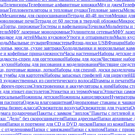
ры
Телевизоры
Телефонные алфавитные книжки
Мёд и джем
Телеф
енные
Тепловентиляторы и тепловые пушки
Тепловые завесы
Мелк
в
Механизмы для скоросшивания
Тетради 40-48 листов
Мешки для
оволновые печи
Тетради от 60 листов в твердой обложке
Микрос
ка
Торты, пирожные
Тостеры и вафельницы
Точилки
Мольберты и 
тели
МФУ лазерные монохромные
Удлинители сетевые
МФУ лазе
идкое для детей
Мыло кусковое
Утюги и отпариватели
Мыло куск
воды
Мыльные пузыри
Фломастеры
Флэш-диски USB
Фонари
Набо
лопья, мюсли, сухие завтраки
Холодильники и морозильные кам
е и кофейные принадлежности
Часы настенные
Наборы детские 
идкости-спреи для оргтехники
Наборы для досок
Чистящие набор
я кухни
Наборы для рисования и моделирования
Чистящие средст
и, почтовые ящики, лотки
Наборы для специй, доски разделочн
 тумбы для картотек
Наборы запасных грифелей для циркулей
Ш
й художественных из синтетического волоса
Штампы и печати
На
 френч-прессом
Электровеники и аккумуляторы к ним
Наборы ст
 для этикет-пистолетов
Этикетки из термобумаги
Этикетки само
ерсальные
Ножницы детские
Ножницы канцелярские
Нумератор
я паспорта
Одежда влагозащитная
Одноразовые стаканы и чашки
еры бизнес-класса
Освежители воздуха
Освежители для туалета
О
умага подарочные
Пакеты с замком "зиплок"
Пакеты с петлевой 
ки "Дело" без скоросшивателя
Папки адресные
Папки архивные д
ния
Папки и портмоне для CD и DVD дисков
Папки из кожи
Папк
 с отделениями
Папки с завязками
Папки с клипом
Папки с приж
 кнопкой
Папки-скоросшиватели мягкие
Папки-сумки
Пастель худ