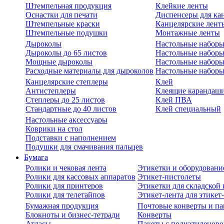
Штемпельная продукция
Клейкие ленты
Оснастки для печати
Диспенсеры для ка
Штемпельные краски
Канцелярские лент
Штемпельные подушки
Монтажные ленты
Дыроколы
Настольные набор
Дыроколы до 65 листов
Настольные наборы 
Мощные дыроколы
Настольные наборы
Расходные материалы для дыроколов
Настольные наборы
Канцелярские степлеры
Клей
Антистеплеры
Клеящие карандаш
Степлеры до 25 листов
Клей ПВА
Стандартные до 40 листов
Клей специальный
Настольные аксессуары
Коврики на стол
Подставки с наполнением
Подушки для смачивания пальцев
Бумага
Ролики и чековая лента
Этикетки и оборудовани
Ролики для кассовых аппаратов
Этикет-пистолеты
Ролики для принтеров
Этикетки для складско
Ролики для телетайпов
Этикет-лента для этикет
Бумажная продукция
Почтовые конверты и па
Блокноты и бизнес-тетради
Конверты
Атласы
Пакеты с полиэтиленов