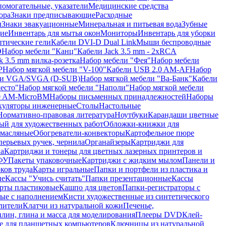
помогательные, указатели
Медицинские средства
ора
Знаки предписывающие
Расходные
ы
Знаки эвакуационные
Минеральная и питьевая вода
Зубные
ие
Инвентарь для мытья окон
Мониторы
Инвентарь для уборки
птические гели
Кабели DVI-D Dual Link
Мыши беспроводные
D
Набор мебели "Канц"
Кабели Jack 3.5 mm - 2xRCA
k 3.5 mm вилка-розетка
Набор мебели "Фея"
Набор мебели
P
Набор мягкой мебели "V-100"
Кабели USB 2.0 AM-AF
Набор
ли VGA/SVGA (D-SUB)
Набор мягкой мебели "Ва-Банк"
Кабели
есто"
Набор мягкой мебели "Наполи"
Набор мягкой мебели
0 AM-MicroBM
Наборы письменных принадлежностей
Наборы
куляторы инженерные
Столы
Настольные
Нормативно-правовая литература
Ноутбуки
Карандаши цветные
ый для художественных работ
Обложки-книжки для
 масляные
Обогреватели-конвекторы
Картофельное пюре
перьевых ручек, чернила
Органайзеры
Картриджи для
а
Картриджи и тонеры для цветных лазерных принтеров и
МФУ
Пакеты упаковочные
Картриджи с жидким мылом
Панели и
ков труда
Карты игральные
Папки и портфели из пластика и
ые
Кассы "Учись считать"
Папки презентационные
Кассы
рты пластиковые
Кашпо для цветов
Папки-регистраторы с
ые с наполнением
Кисти художественные из синтетического
лители
Клатчи из натуральной кожи
Печенье,
лин, глина и масса для моделирования
Плееры DVD
Клей-
е для планшетных компьютеров
Ключницы из натуральной