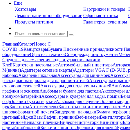
Еще
Хозтовары
Картриджи и тонеры
Демонстрационное оборудование
Офисная техника
Продукты питания
Галантерея, сувениры
Главная
Каталог
Новое С
COVID-19
Канцтовары
Бумага
Письменные принадлежности
Па
оборудование
Офисная техника
Спецодежда, инструменты
Мебел
Средства для смягчения воды и удаления накипи
Клей
Картотеки настольные
Автомобильный инвентарь
Автораз
M(вилка)
Адаптеры сетевые (карты)
Адаптеры VGA F (D-SUB, ро
наборах
Акварель школьная
Аксессуары для минимоек
Аксессуа
расходные материалы для пароочистителей
Аксессуары и расхо
стеклоочистителей
Аксессуары для подарочных ножей
Альбомы 
графики и эскизов
Альбомы и бумага для пастели
Аксессуары дл
воздухом
Батарейки
Аксессуары к кулерам для воды, помпы
Бейд
софт
Бланки бухгалтерские
Альбомы для черчения
Бланки медиц
рук
Блокноты
Антистеплеры
Блокноты в книжном переплете
Апт
широкоформатной печати
Бандероли, накладки
Бумага перфори
цветная
Бейджи
Вазы
Вафли, пряники
Веб-камеры
Вентиляторы
Б
настенные
Вешалки-плечики
Видеорегистраторы
Визитницы
Бло
с дизайн-обложкой
Бочки и канистры
Брелоки для ключей
Булав