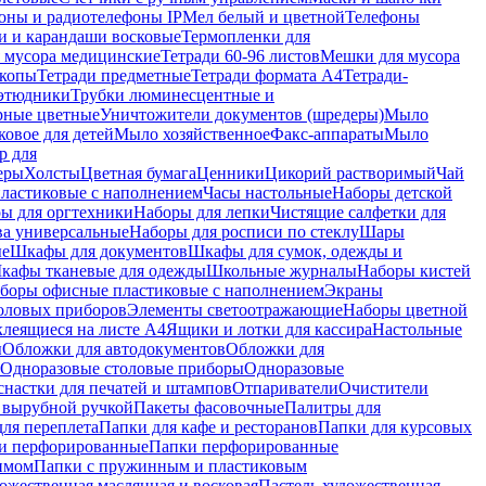
оны и радиотелефоны IP
Мел белый и цветной
Телефоны
и и карандаши восковые
Термопленки для
 мусора медицинские
Тетради 60-96 листов
Мешки для мусора
копы
Тетради предметные
Тетради формата А4
Тетради-
этюдники
Трубки люминесцентные и
рные цветные
Уничтожители документов (шредеры)
Мыло
овое для детей
Мыло хозяйственное
Факс-аппараты
Мыло
р для
еры
Холсты
Цветная бумага
Ценники
Цикорий растворимый
Чай
пластиковые с наполнением
Часы настольные
Наборы детской
ы для оргтехники
Наборы для лепки
Чистящие салфетки для
ва универсальные
Наборы для росписи по стеклу
Шары
ые
Шкафы для документов
Шкафы для сумок, одежды и
кафы тканевые для одежды
Школьные журналы
Наборы кистей
боры офисные пластиковые с наполнением
Экраны
оловых приборов
Элементы светоотражающие
Наборы цветной
клеящиеся на листе А4
Ящики и лотки для кассира
Настольные
ы
Обложки для автодокументов
Обложки для
Одноразовые столовые приборы
Одноразовые
снастки для печатей и штампов
Отпариватели
Очистители
и вырубной ручкой
Пакеты фасовочные
Палитры для
ля переплета
Папки для кафе и ресторанов
Папки для курсовых
и перфорированные
Папки перфорированные
имом
Папки с пружинным и пластиковым
ожественная маслянная и восковая
Пастель художественная