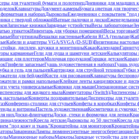
еры для туалетной бумаги и полотенец
Дневники для младших к
поделок
Клавиатуры
Документ-камеры
Бумага цветная для творчес
 форматная в наборах
Дыроколы
Ежедневники с покрытием "под к
ники с твердой обложкой
Ватные палочки и диски
Еженедельник
уков
Записные книжки
Зарядные устройства
Весы лабораторные
Зе
атью этикеток
Инвентарь для уборки помещений
Весы торговые
И
льные
Йогуртницы
Вешалки настенные
Кабели RCA (тюльпан)
Каб
ные
Кабели и адаптеры VGA/SVGA (D-SUB)
Визитницы настоль
стойки, дисплеи, кружки и монетницы
Какао
Календари
Гарниту
торы карманные
Гели для душа и шампуни детские
Калькуляторы 
ающие для плоттеров
Молочная продукция
Горшки детские
Каранд
пок
Грифели запасные
Гуашь художественная в наборах
Гуашь худо
убка и гель для пальцев
Картриджи для струйной техники
Губки 
ржатели для бейджей
Кисти для рисования
Клавиатуры беспрово
ржатели и рамки напольные
Клейкие ленты канцелярские и дисп
иги учета универсальные
Коврики для мыши
Операционные сист
испенсеры для жидкого мыла
Коммутаторы (Switch)
Диспенсеры д
к настольные
Конверты поздравительные
Диспенсеры для туалет
таз
Конференц-столики для стульев
Конфеты в коробках
Конфеты 
тенды и витрины
Пастель художественная
Косметички и сумочки 
ля них
Доски-флипчарты
Доски, стеки и формочки для лепки
Кра
принадлежности
Кресла детские
Дыроколы до 50 листов
Кресла дл
ием "под кожу и ткань"
Кронштейны для мониторов
Кронштейны-
аторы
Заварники
Лампы люминесцентные энергосберегающие
Ла
толы
Маникюрные наборы
Маркеры
Зарядные устройства для пор