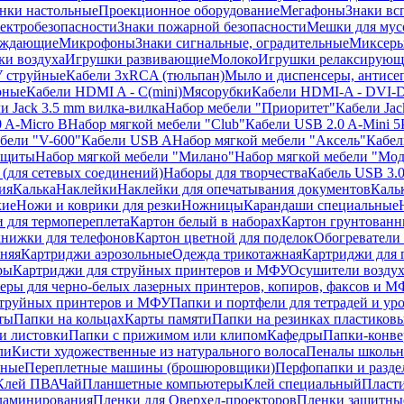
нки настольные
Проекционное оборудование
Мегафоны
Знаки вс
лектробезопасности
Знаки пожарной безопасности
Мешки для мус
еждающие
Микрофоны
Знаки сигнальные, оградительные
Миксер
и воздуха
Игрушки развивающие
Молоко
Игрушки релаксирующ
 струйные
Кабели 3xRCA (тюльпан)
Мыло и диспенсеры, антисе
рные
Кабели HDMI A - C(mini)
Мясорубки
Кабели HDMI-A - DVI-
и Jack 3.5 mm вилка-вилка
Набор мебели "Приоритет"
Кабели Jac
 A-Micro B
Набор мягкой мебели "Club"
Кабели USB 2.0 A-Mini 5
бели "V-600"
Кабели USB A
Набор мягкой мебели "Аксель"
Кабе
защиты
Набор мягкой мебели "Милано"
Набор мягкой мебели "Мод
(для сетевых соединений)
Наборы для творчества
Кабель USB 3.
ия
Калька
Наклейки
Наклейки для опечатывания документов
Каль
кие
Ножи и коврики для резки
Ножницы
Карандаши специальные
 для термопереплета
Картон белый в наборах
Картон грунтованн
нижки для телефонов
Картон цветной для поделок
Обогреватели
няя
Картриджи аэрозольные
Одежда трикотажная
Картриджи для 
ры
Картриджи для струйных принтеров и МФУ
Осушители воздух
еры для черно-белых лазерных принтеров, копиров, факсов и 
струйных принтеров и МФУ
Папки и портфели для тетрадей и уро
ты
Папки на кольцах
Карты памяти
Папки на резинках пластиков
и листовки
Папки с прижимом или клипом
Кафедры
Папки-конве
ли
Кисти художественные из натурального волоса
Пеналы школьн
ьные
Переплетные машины (брошюровщики)
Перфопапки и разде
Клей ПВА
Чай
Планшетные компьютеры
Клей специальный
Пласти
 ламинирования
Пленки для Оверхед-проекторов
Пленки защитны