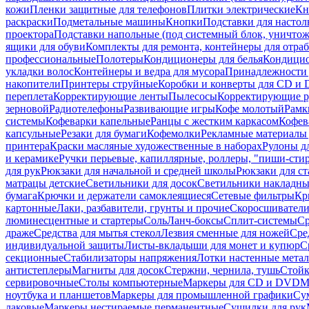
кожи
Пленки защитные для телефонов
Плитки электрические
Кн
раскраски
Подметальные машины
Кнопки
Подставки для настол
проектора
Подставки напольные (под системный блок, уничтожи
ящики для обуви
Комплекты для ремонта, контейнеры для отра
профессиональные
Полотеры
Кондиционеры для белья
Кондицио
укладки волос
Контейнеры и ведра для мусора
Принадлежности 
накопители
Принтеры струйные
Коробки и конверты для CD и
переплета
Корректирующие ленты
Пылесосы
Корректирующие р
зерновой
Радиотелефоны
Развивающие игры
Кофе молотый
Рамк
системы
Кофеварки капельные
Ранцы с жестким каркасом
Кофев
капсульные
Резаки для бумаги
Кофемолки
Рекламные материалы 
принтера
Краски масляные художественные в наборах
Рулоны д
и керамике
Ручки перьевые, капиллярные, роллеры, "пиши-сти
для рук
Рюкзаки для начальной и средней школы
Рюкзаки для ст
матрацы детские
Светильники для досок
Светильники накладны
бумага
Крючки и держатели самоклеящиеся
Сетевые фильтры
Кр
картонные
Лаки, разбавители, грунты и прочие
Скоросшиватели
люминесцентные и стартеры
Соль
Ланч-боксы
Сплит-системы
Ср
драже
Средства для мытья стекол
Лезвия сменные для ножей
Сре
индивидуальной защиты
Листы-вкладыши для монет и купюр
С
секционные
Стабилизаторы напряжения
Лотки настенные мета
антистеплеры
Магниты для досок
Стержни, чернила, тушь
Стойк
сервировочные
Столы компьютерные
Маркеры для CD и DVD
М
ноутбука и планшетов
Маркеры для промышленной графики
Су
лаковые
Маркеры нестираемые перманентные
Сушилки для рук