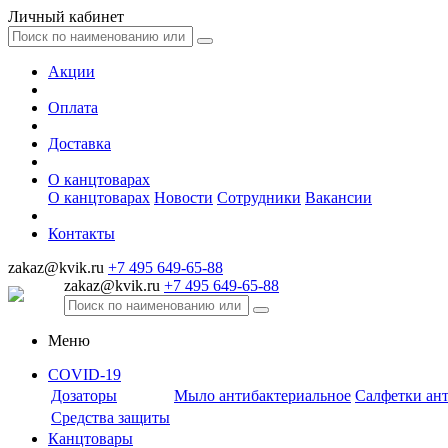
Личный кабинет
Акции
Оплата
Доставка
О канцтоварах
О канцтоварах
Новости
Сотрудники
Вакансии
Контакты
zakaz@kvik.ru
+7 495 649-65-88
zakaz@kvik.ru
+7 495 649-65-88
Меню
COVID-19
Дозаторы
Мыло антибактериальное
Салфетки ан
Средства защиты
Канцтовары