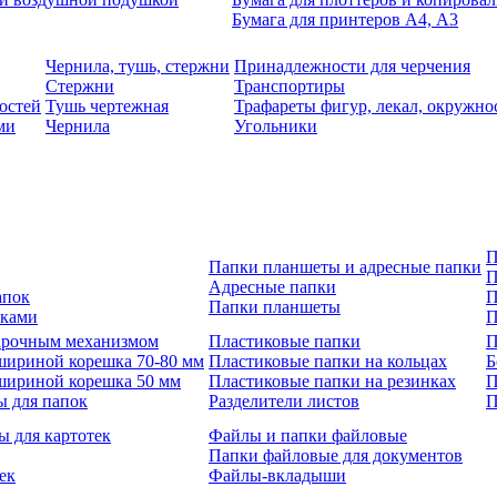
Бумага для принтеров А4, А3
Чернила, тушь, стержни
Принадлежности для черчения
Стержни
Транспортиры
остей
Тушь чертежная
Трафареты фигур, лекал, окружно
ми
Чернила
Угольники
П
Папки планшеты и адресные папки
П
Адресные папки
апок
П
Папки планшеты
зками
П
 арочным механизмом
Пластиковые папки
П
шириной корешка 70-80 мм
Пластиковые папки на кольцах
Б
шириной корешка 50 мм
Пластиковые папки на резинках
П
ы для папок
Разделители листов
П
ы для картотек
Файлы и папки файловые
Папки файловые для документов
ек
Файлы-вкладыши