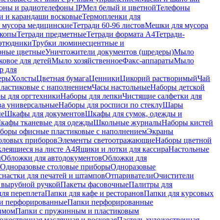
оны и радиотелефоны IP
Мел белый и цветной
Телефоны
и и карандаши восковые
Термопленки для
 мусора медицинские
Тетради 60-96 листов
Мешки для мусора
копы
Тетради предметные
Тетради формата А4
Тетради-
этюдники
Трубки люминесцентные и
рные цветные
Уничтожители документов (шредеры)
Мыло
овое для детей
Мыло хозяйственное
Факс-аппараты
Мыло
р для
еры
Холсты
Цветная бумага
Ценники
Цикорий растворимый
Чай
пластиковые с наполнением
Часы настольные
Наборы детской
ы для оргтехники
Наборы для лепки
Чистящие салфетки для
ва универсальные
Наборы для росписи по стеклу
Шары
ые
Шкафы для документов
Шкафы для сумок, одежды и
кафы тканевые для одежды
Школьные журналы
Наборы кистей
боры офисные пластиковые с наполнением
Экраны
оловых приборов
Элементы светоотражающие
Наборы цветной
клеящиеся на листе А4
Ящики и лотки для кассира
Настольные
ы
Обложки для автодокументов
Обложки для
Одноразовые столовые приборы
Одноразовые
снастки для печатей и штампов
Отпариватели
Очистители
и вырубной ручкой
Пакеты фасовочные
Палитры для
ля переплета
Папки для кафе и ресторанов
Папки для курсовых
и перфорированные
Папки перфорированные
имом
Папки с пружинным и пластиковым
ожественная маслянная и восковая
Пастель художественная