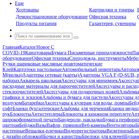
Еще
Хозтовары
Картриджи и тонеры
Демонстрационное оборудование
Офисная техника
Продукты питания
Галантерея, сувениры
Главная
Каталог
Новое С
COVID-19
Канцтовары
Бумага
Письменные принадлежности
Па
оборудование
Офисная техника
Спецодежда, инструменты
Мебел
Ручки шариковые масляные неавтоматические
Клей
Картотеки настольные
Автомобильный инвентарь
Автораз
M(вилка)
Адаптеры сетевые (карты)
Адаптеры VGA F (D-SUB, ро
наборах
Акварель школьная
Аксессуары для минимоек
Аксессуа
расходные материалы для пароочистителей
Аксессуары и расхо
стеклоочистителей
Аксессуары для подарочных ножей
Альбомы 
графики и эскизов
Альбомы и бумага для пастели
Аксессуары дл
воздухом
Батарейки
Аксессуары к кулерам для воды, помпы
Бейд
софт
Бланки бухгалтерские
Альбомы для черчения
Бланки медиц
рук
Блокноты
Антистеплеры
Блокноты в книжном переплете
Апт
широкоформатной печати
Бандероли, накладки
Бумага перфори
цветная
Бейджи
Вазы
Вафли, пряники
Веб-камеры
Вентиляторы
Б
настенные
Вешалки-плечики
Видеорегистраторы
Визитницы
Бло
с дизайн-обложкой
Бочки и канистры
Брелоки для ключей
Булав