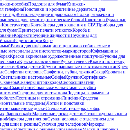
ижки-пособия
Поддоны для бумаг
Книжки-
ля телефона
Подставки и кронштейны-держатели для
 и т.д.)
Комплектующие к дыроколам
Полки, этажерки и
омплекты для ремонта, оптические блоки
Полотенца бумажные
и
Конструкторы
Контейнеры для хранения и СВЧ
Приборы для
для бумаг
Принтеры печати этикеток
Короба и
ование
Корректирующие жидкости
Пружины для
ой кожи
Радиостанции
Кофе
римый
Рамки для информации и ценников собираемые в
ные материалы для пистолетов-маркираторов
Кофемашины
борах
Краски акриловые художественные поштучно
Рулоны для
ес-класса
Краски пальчиковые
Ручки гелевые
Краски по стеклу
тические
Крем детский
Ручки шариковые неавтоматические
Крем
ые
Салфетки столовые
Салфетки, губки, тряпки
Сахар
Кровати и
Светильники настольные
Сейфы
Кружки
Сертификат-
ы
Сканеры
Сканеры штрихкодов
Скоросшиватели
ивки
Смартфоны
Соковыжималки
Лампы-трубки
минимоек
Средства для мытья пола
Леденцы, карамель и
омобилем
Лестницы и стремянки
Линейки
Средства
изонтальные (поддоны)
Лотки и подставки
итно-маркерные доски
Стеллажи
Степлеры, скобы,
х, баров и кафе
Маркерные доски детские
Столы журнальные и
ция
Маркеры для пленок
Сумки деловые с отделением для
 для шин и резины
Сумочки для телефонов
Маркеры
летовые
Счетчики с ручным управлением
Маски и шапочки