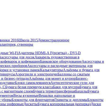
вники 2016
Школа 2015
Демонстрационное
алантерея, сувениры
дные Wi-Fi
Адаптеры HDMI-A F(розетка) - DVI-D
Аксессуары для досок
Акварель художественная в
 кофеварок и кофемашин
Банковское оборудование
Аксессуары и
ческих приборов
Аксессуары и расходные материалы для
борки и установки рамок
Калькуляторы
Альбомы и бумага для
тивирусы
Аэрогрили и электропечи
Баллоны со сжатым
 и бизнес-тетради
Альбомы для монет и купюр
Бизнес-
подставке
Блоки самоклеящиеся
Антисептические гели для
В, С
Бумага белая премиум класса
Баки для мусора
Бумага для
а с магнитным слоем
Бумага термотрансферная
Бахилы
Бумага
кументов
Весы кухонные
Вешалки напольные и
е уборы
Блокноты для флипчартов
Грамоты и дипломы
Блокноты
оны цифровые
Дискеты
Бумага копировальная (копирка)
Диски