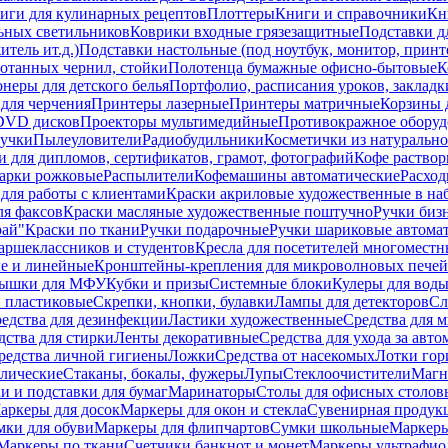
иги для кулинарных рецептов
Плоттеры
Книги и справочники
Кн
ьных светильников
Коврики входные грязезащитные
Подставки д
тель ит.д.)
Подставки настольные (под ноутбук, монитор, принтер
ботанных чернил, стойки
Полотенца бумажные офисно-бытовые
К
неры для детского белья
Портфолио, расписания уроков, закладк
для черчения
Принтеры лазерные
Принтеры матричные
Корзины 
 DVD дисков
Проекторы мультимедийные
Противокражное оборуд
учки
Пылеуловители
Радиобудильники
Косметички из натуральн
и для дипломов, сертификатов, грамот, фотографий
Кофе раство
арки рожковые
Распылители
Кофемашины автоматические
Расход
для работы с клиентами
Краски акриловые художественные в на
ля факсов
Краски масляные художественные поштучно
Ручки бизн
рай"
Краски по ткани
Ручки подарочные
Ручки шариковые автома
аршеклассников и студентов
Кресла для посетителей многоместн
е и линейные
Кронштейны-крепления для микроволновых печей
ышки для МФУ
Кубки и призы
Системные блоки
Кулеры для вод
 пластиковые
Скрепки, кнопки, булавки
Лампы для детекторов
Сл
едства для дезинфекции
Ластики художественные
Средства для 
дства для стирки
Ленты декоративные
Средства для ухода за авт
редства личной гигиены
Ложки
Средства от насекомых
Лотки гор
ллические
Стаканы, бокалы, фужеры
Лупы
Стеклоочистители
Магн
и и подставки для бумаг
Маринаторы
Столы для офисных столовы
аркеры для досок
Маркеры для окон и стекла
Сувенирная продук
мки для обуви
Маркеры для флипчартов
Сумки школьные
Маркеры
Маркеры по ткани
Счетчики банкнот и монет
Маркеры ультрафио