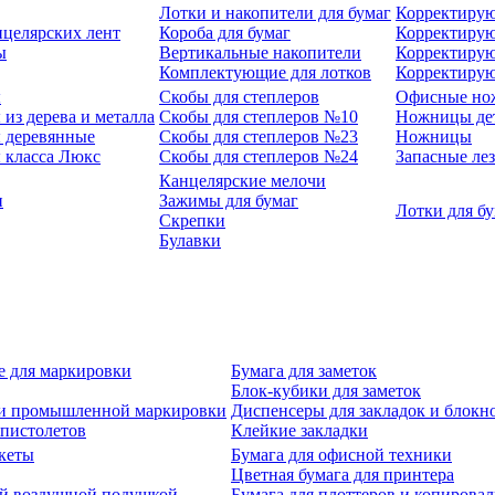
Лотки и накопители для бумаг
Корректирую
нцелярских лент
Короба для бумаг
Корректирую
ы
Вертикальные накопители
Корректирую
Комплектующие для лотков
Корректиру
ы
Скобы для степлеров
Офисные но
из дерева и металла
Скобы для степлеров №10
Ножницы де
 деревянные
Скобы для степлеров №23
Ножницы
 класса Люкс
Скобы для степлеров №24
Запасные ле
Канцелярские мелочи
и
Зажимы для бумаг
Лотки для б
Скрепки
Булавки
е для маркировки
Бумага для заметок
Блок-кубики для заметок
й и промышленной маркировки
Диспенсеры для закладок и блокн
-пистолетов
Клейкие закладки
кеты
Бумага для офисной техники
Цветная бумага для принтера
ой воздушной подушкой
Бумага для плоттеров и копирова