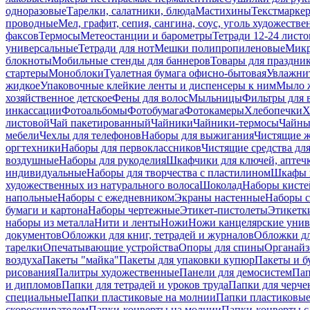
одноразовые
Тарелки, салатники, блюда
Мастихины
Текстмарке
проводные
Мел, графит, сепия, сангина, соус, уголь художеств
факсов
Термосы
Метеостанции и барометры
Тетради 12-24 листо
универсальные
Тетради для нот
Мешки полипропиленовые
Микр
блокноты
Мобильные стенды для баннеров
Товары для праздни
стартеры
Моноблоки
Туалетная бумага офисно-бытовая
Увлажни
жидкое
Упаковочные клейкие ленты и диспенсеры к ним
Мыло ж
хозяйственное детское
Фены для волос
Мыльницы
Фильтры для 
инкассации
Фотоальбомы
Фотобумага
Фотокамеры
Хлебопечки
Х
листовой
Чай пакетированный
Чайники
Чайники-термосы
Чайны
мебели
Чехлы для телефонов
Наборы для выжигания
Чистящие ж
оргтехники
Наборы для первоклассников
Чистящие средства дл
воздушные
Наборы для рукоделия
Шкафчики для ключей, аптечк
индивидуальные
Наборы для творчества с пластилином
Шкафы и
художественных из натурального волоса
Шоколад
Наборы кисте
напольные
Наборы с ежедневником
Экраны настенные
Наборы с
бумаги и картона
Наборы чертежные
Этикет-пистолеты
Этикетки
наборы из металла
Нити и ленты
Ножи
Ножи канцелярские унив
документов
Обложки для книг, тетрадей и журналов
Обложки дл
тарелки
Опечатывающие устройства
Опоры для спины
Органайз
воздуха
Пакеты "майка"
Пакеты для упаковки купюр
Пакеты и б
рисования
Палитры художественные
Панели для демосистем
Пап
и дипломов
Папки для тетрадей и уроков труда
Папки для черче
специальные
Папки пластиковые на молнии
Папки пластиковые
скоросшивателем
Папки-конверты на молнии
Папки-конверты с