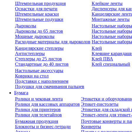
Штемпельная продукция
Клейкие ленты
Оснастки для печати
Диспенсеры для ка
Штемпельные краски
Канцелярские лент
Штемпельные подушки
Монтажные ленты
Дыроколы
Настольные набор
Дыроколы до 65 листов
Настольные наборы 
Мощные дыроколы
Настольные наборы
Расходные материалы для дыроколов
Настольные наборы
Канцелярские степлеры
Клей
Антистеплеры
Клеящие карандаш
Степлеры до 25 листов
Клей ПВА
Стандартные до 40 листов
Клей специальный
Настольные аксессуары
Коврики на стол
Подставки с наполнением
Подушки для смачивания пальцев
Бумага
Ролики и чековая лента
Этикетки и оборудовани
Ролики для кассовых аппаратов
Этикет-пистолеты
Ролики для принтеров
Этикетки для складско
Ролики для телетайпов
Этикет-лента для этикет
Бумажная продукция
Почтовые конверты и па
Блокноты и бизнес-тетради
Конверты
Атласы
Пакеты с полиэтиленов