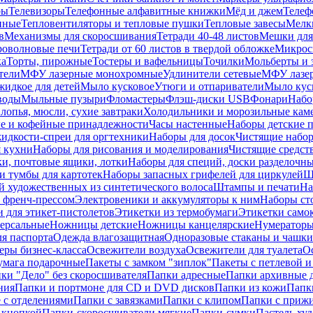
ры
Телевизоры
Телефонные алфавитные книжки
Мёд и джем
Телеф
енные
Тепловентиляторы и тепловые пушки
Тепловые завесы
Мелк
в
Механизмы для скоросшивания
Тетради 40-48 листов
Мешки для
оволновые печи
Тетради от 60 листов в твердой обложке
Микрос
ка
Торты, пирожные
Тостеры и вафельницы
Точилки
Мольберты и 
тели
МФУ лазерные монохромные
Удлинители сетевые
МФУ лазе
идкое для детей
Мыло кусковое
Утюги и отпариватели
Мыло куск
воды
Мыльные пузыри
Фломастеры
Флэш-диски USB
Фонари
Набо
лопья, мюсли, сухие завтраки
Холодильники и морозильные кам
е и кофейные принадлежности
Часы настенные
Наборы детские 
идкости-спреи для оргтехники
Наборы для досок
Чистящие набор
я кухни
Наборы для рисования и моделирования
Чистящие средст
и, почтовые ящики, лотки
Наборы для специй, доски разделочн
 тумбы для картотек
Наборы запасных грифелей для циркулей
Ш
й художественных из синтетического волоса
Штампы и печати
На
 френч-прессом
Электровеники и аккумуляторы к ним
Наборы ст
 для этикет-пистолетов
Этикетки из термобумаги
Этикетки само
ерсальные
Ножницы детские
Ножницы канцелярские
Нумератор
я паспорта
Одежда влагозащитная
Одноразовые стаканы и чашки
еры бизнес-класса
Освежители воздуха
Освежители для туалета
О
умага подарочные
Пакеты с замком "зиплок"
Пакеты с петлевой 
ки "Дело" без скоросшивателя
Папки адресные
Папки архивные д
ния
Папки и портмоне для CD и DVD дисков
Папки из кожи
Папк
 с отделениями
Папки с завязками
Папки с клипом
Папки с приж
 кнопкой
Папки-скоросшиватели мягкие
Папки-сумки
Пастель худ