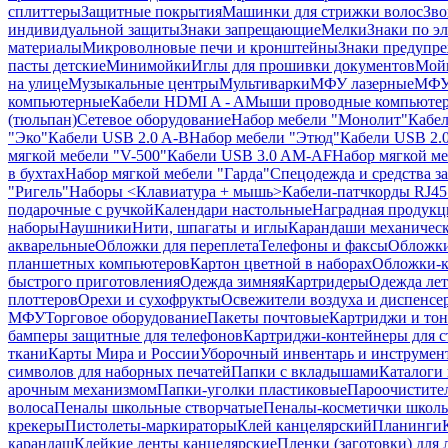
сплиттеры
Защитные покрытия
Машинки для стрижки волос
Зво
индивидуальной защиты
Знаки запрещающие
Мелки
Знаки по э
материалы
Микроволновые печи и кронштейны
Знаки предупр
пасты детские
Минимойки
Иглы для прошивки документов
Мойк
на улице
Музыкальные центры
Мультиварки
МФУ лазерные
МФУ
компьютерные
Кабели HDMI A - A
Мыши проводные компьюте
(тюльпан)
Сетевое оборудование
Набор мебели "Монолит"
Кабел
"Эко"
Кабели USB 2.0 A-B
Набор мебели "Этюд"
Кабели USB 2.0
мягкой мебели "V-500"
Кабели USB 3.0 AM-AF
Набор мягкой ме
в бухтах
Набор мягкой мебели "Гарда"
Спецодежда и средства 
"Ригель"
Наборы <Клавиатура + мышь>
Кабели-патчкорды RJ45 
подарочные с ручкой
Календари настольные
Наградная продукц
наборы
Наушники
Нити, шпагаты и иглы
Карандаши механичес
акварельные
Обложки для переплета
Телефоны и факсы
Обложки
планшетных компьютеров
Картон цветной в наборах
Обложки-к
быстрого приготовления
Одежда зимняя
Картридеры
Одежда лет
плоттеров
Орехи и сухофрукты
Освежители воздуха и диспенсе
МФУ
Торговое оборудование
Пакеты почтовые
Картриджи и тон
бамперы защитные для телефонов
Картриджи-контейнеры для 
ткани
Карты Мира и России
Уборочный инвентарь и инструмен
символов для наборных печатей
Папки с вкладышами
Каталоги 
арочным механизмом
Папки-уголки пластиковые
Пароочистите
волоса
Пеналы школьные створчатые
Пеналы-косметички школ
крекеры
Пистолеты-маркираторы
Клей канцелярский
Планинги
карандаш
Клейкие ленты канцелярские
Пленки (заготовки) для