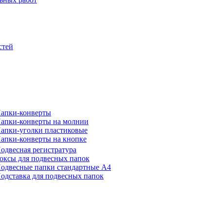
стей
апки-конверты
апки-конверты на молнии
апки-уголки пластиковые
апки-конверты на кнопке
одвесная регистратура
оксы для подвесных папок
одвесные папки стандартные А4
одставка для подвесных папок