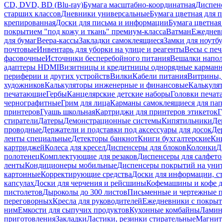
CD, DVD, BD (Blu-ray)
Бумага масштабно-координатная
Диспенс
старших классов
Дневники универсальные
Бумага цветная для 
крепированная
Доски для письма и информации
Бумага цветная
покрытием "под кожу и ткань" премиум-класса
Ватман
Ежеднев
для бумаг
Веера-кассы
Закладки самоклеящиеся
Замки для ноутб
почтовые
Инвентарь для уборки на улице и реагенты
Весы с печ
фасовочные
Источники бесперебойного питания
Вешалки напо
адаптеры HDMI
Визитницы и кредитницы однорядные карман
периферии и других устройств
Вилки
Кабели питания
Витрины, 
художников
Калькуляторы инженерные и финансовые
Калькуля
печатающие
Гербы
Канцелярские детские наборы
Головки печат
чернографитные
Грим для лица
Карманы самоклеящиеся для па
принтеров
Гуашь школьная
Картриджи для принтеров этикеток
Г
стиратели
Датеры
Демонстрационные системы
Кипятильники
Де
проводные
Держатели и подставки под аксессуары для досок
Де
ленты специальные
Детекторы банкнот
Книги бухгалтерские
Кн
картриджей
Колеса для кресел
Диспенсеры для блоков
Колонки
Д
полотенец
Комплектующие для резаков
Диспенсеры для салфето
ленты
Кондиционеры мобильные
Диспенсеры покрытий на уни
картонные
Корректирующие средства
Доски для информации, с
капсулах
Доски для черчения и рейсшины
Кофемашины и кофе д
пистолетов
Дыроколы до 300 листов
Письменные и чертежные 
переговорных
Кресла для руководителей
Ежедневники с покрыт
ним
Емкости для сыпучих продуктов
Кухонные комбайны
Ламин
приготовления
Закладки
Ластики, резинки стирательные
Магни