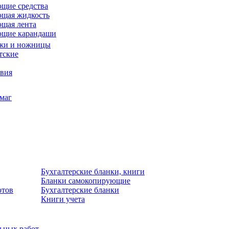
щие средства
щая жидкость
щая лента
ющие карандаши
жи и ножницы
тские
звия
умаг
Бухгалтерские бланки, книги
Бланки самокопирующие
отов
Бухгалтерские бланки
Книги учета
льных работ