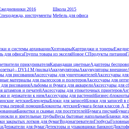
Ежедневники 2016
Школа 2015
Спецодежда, инструменты
Мебель для офиса
пки и системы архивации
Хозтовары
Картриджи и тонеры
Ежедне
ь для офиса
Группа товара из экселя
Новое С
Продукты питания
Г
ветвители прикуривателя
Карандаши цветные
Адаптеры беспрово
зетка) - DVI-I M (вилка)
Аккумуляторы
Аккумуляторы внешние
ры для рисования
Аксессуары для уничтожителей
Аксессуары для
дные материалы для пылесосов и полотеров
Аксессуары для опти
для рисования
Альбомы и бумага для акварели
Аксессуары для с
я штампов и печатей
Аксессуары для этикеточных принтеров
Ан
жи и держатели к ним
Акссесуары для растений
Бизнес-блокноты
инские детские
Блендеры
Блоки для записей
Блоки для записей в 
ечка первой помощи
Блокноты детские
Бумага белая классов А, 
рованная
Банкетки и скамьи для посетителей
Бумага писчая
Бумаг
инокли и зрительные трубы
Весы бытовые напольные
Бланки до
ки закрытых лотков для бумаг
Водонагреватели
Глобусы
Головны
ки
Держатели для бумаг
Детекторы и упаковщики банкнот
Диктоф