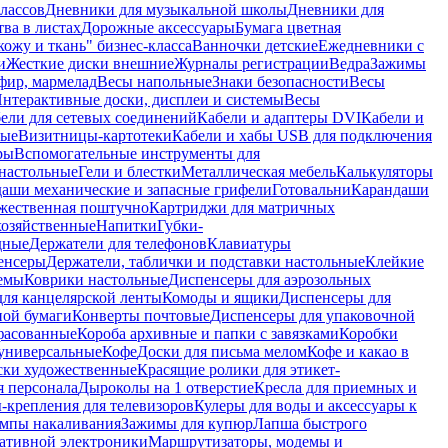
лассов
Дневники для музыкальной школы
Дневники для
тва в листах
Дорожные аксессуары
Бумага цветная
ожу и ткань" бизнес-класса
Ванночки детские
Ежедневники с
и
Жесткие диски внешние
Журналы регистрации
Ведра
Зажимы
фир, мармелад
Весы напольные
Знаки безопасности
Весы
нтерактивные доски, дисплеи и системы
Весы
ели для сетевых соединений
Кабели и адаптеры DVI
Кабели и
ные
Визитницы-картотеки
Кабели и хабы USB для подключения
ры
Вспомогательные инструменты для
настольные
Гели и блестки
Металлическая мебель
Калькуляторы
аши механические и запасные грифели
Готовальни
Карандаши
жественная поштучно
Картриджи для матричных
хозяйственные
Напитки
Губки-
дные
Держатели для телефонов
Клавиатуры
енсеры
Держатели, таблички и подставки настольные
Клейкие
емы
Коврики настольные
Диспенсеры для аэрозольных
ля канцелярской ленты
Комоды и ящики
Диспенсеры для
ной бумаги
Конверты почтовые
Диспенсеры для упаковочной
фасованные
Короба архивные и папки с завязками
Коробки
универсальные
Кофе
Доски для письма мелом
Кофе и какао в
ски художественные
Красящие ролики для этикет-
я персонала
Дыроколы на 1 отверстие
Кресла для приемных и
крепления для телевизоров
Кулеры для воды и аксессуары к
мпы накаливания
Зажимы для купюр
Лапша быстрого
тативной электроники
Маршрутизаторы, модемы и