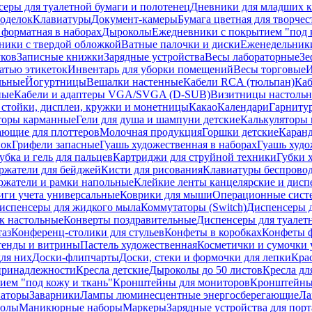
еры для туалетной бумаги и полотенец
Дневники для младших к
поделок
Клавиатуры
Документ-камеры
Бумага цветная для творчес
 форматная в наборах
Дыроколы
Ежедневники с покрытием "под к
ники с твердой обложкой
Ватные палочки и диски
Еженедельник
уков
Записные книжки
Зарядные устройства
Весы лабораторные
Зе
атью этикеток
Инвентарь для уборки помещений
Весы торговые
И
льные
Йогуртницы
Вешалки настенные
Кабели RCA (тюльпан)
Каб
ные
Кабели и адаптеры VGA/SVGA (D-SUB)
Визитницы настоль
стойки, дисплеи, кружки и монетницы
Какао
Календари
Гарниту
торы карманные
Гели для душа и шампуни детские
Калькуляторы 
ающие для плоттеров
Молочная продукция
Горшки детские
Каранд
пок
Грифели запасные
Гуашь художественная в наборах
Гуашь худо
убка и гель для пальцев
Картриджи для струйной техники
Губки 
ржатели для бейджей
Кисти для рисования
Клавиатуры беспрово
ржатели и рамки напольные
Клейкие ленты канцелярские и дисп
иги учета универсальные
Коврики для мыши
Операционные сист
испенсеры для жидкого мыла
Коммутаторы (Switch)
Диспенсеры д
к настольные
Конверты поздравительные
Диспенсеры для туалет
таз
Конференц-столики для стульев
Конфеты в коробках
Конфеты 
тенды и витрины
Пастель художественная
Косметички и сумочки 
ля них
Доски-флипчарты
Доски, стеки и формочки для лепки
Кра
принадлежности
Кресла детские
Дыроколы до 50 листов
Кресла дл
ием "под кожу и ткань"
Кронштейны для мониторов
Кронштейны-
аторы
Заварники
Лампы люминесцентные энергосберегающие
Ла
толы
Маникюрные наборы
Маркеры
Зарядные устройства для пор