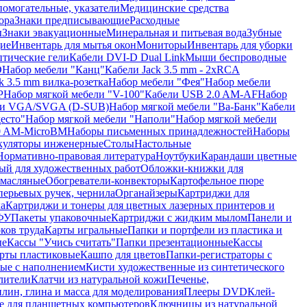
помогательные, указатели
Медицинские средства
ора
Знаки предписывающие
Расходные
ы
Знаки эвакуационные
Минеральная и питьевая вода
Зубные
ие
Инвентарь для мытья окон
Мониторы
Инвентарь для уборки
птические гели
Кабели DVI-D Dual Link
Мыши беспроводные
D
Набор мебели "Канц"
Кабели Jack 3.5 mm - 2xRCA
k 3.5 mm вилка-розетка
Набор мебели "Фея"
Набор мебели
P
Набор мягкой мебели "V-100"
Кабели USB 2.0 AM-AF
Набор
ли VGA/SVGA (D-SUB)
Набор мягкой мебели "Ва-Банк"
Кабели
есто"
Набор мягкой мебели "Наполи"
Набор мягкой мебели
0 AM-MicroBM
Наборы письменных принадлежностей
Наборы
куляторы инженерные
Столы
Настольные
Нормативно-правовая литература
Ноутбуки
Карандаши цветные
ый для художественных работ
Обложки-книжки для
 масляные
Обогреватели-конвекторы
Картофельное пюре
перьевых ручек, чернила
Органайзеры
Картриджи для
а
Картриджи и тонеры для цветных лазерных принтеров и
МФУ
Пакеты упаковочные
Картриджи с жидким мылом
Панели и
ков труда
Карты игральные
Папки и портфели из пластика и
ые
Кассы "Учись считать"
Папки презентационные
Кассы
рты пластиковые
Кашпо для цветов
Папки-регистраторы с
ые с наполнением
Кисти художественные из синтетического
лители
Клатчи из натуральной кожи
Печенье,
лин, глина и масса для моделирования
Плееры DVD
Клей-
е для планшетных компьютеров
Ключницы из натуральной