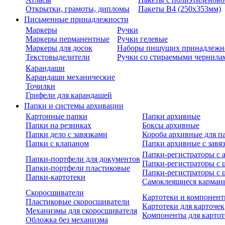
Открытки, грамоты, дипломы
Пакеты В4 (250х353мм)
Письменные принадлежности
Маркеры
Ручки
Маркеры перманентные
Ручки гелевые
Маркеры для досок
Наборы пишущих принадлежн
Текстовыделители
Ручки со стираемыми чернила
Карандаши
Карандаши механические
Точилки
Грифели для карандашей
Папки и системы архивации
Картонные папки
Папки архивные
Папки на резинках
Боксы архивные
Папки дело с завязками
Короба архивные для п
Папки с клапаном
Папки архивные с завя
Папки-регистраторы с
Папки-портфели для документов
Папки-регистраторы с 
Папки-портфели пластиковые
Папки-регистраторы с 
Папки-картотеки
Самоклеящиеся карман
Скоросшиватели
Картотеки и компонент
Пластиковые скоросшиватели
Картотеки для карточек
Механизмы для скоросшивателя
Компоненты для картот
Обложка без механизма