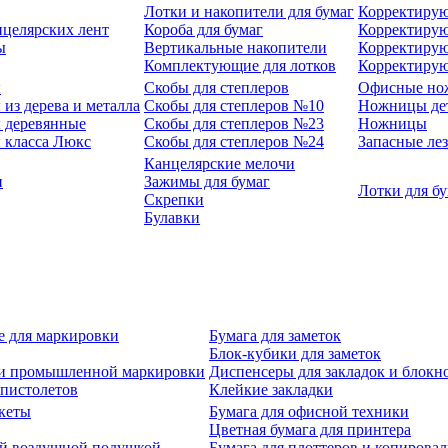
Лотки и накопители для бумаг
Корректирую
нцелярских лент
Короба для бумаг
Корректирую
ы
Вертикальные накопители
Корректирую
Комплектующие для лотков
Корректиру
ы
Скобы для степлеров
Офисные но
из дерева и металла
Скобы для степлеров №10
Ножницы де
 деревянные
Скобы для степлеров №23
Ножницы
 класса Люкс
Скобы для степлеров №24
Запасные ле
Канцелярские мелочи
и
Зажимы для бумаг
Лотки для б
Скрепки
Булавки
е для маркировки
Бумага для заметок
Блок-кубики для заметок
й и промышленной маркировки
Диспенсеры для закладок и блокн
-пистолетов
Клейкие закладки
кеты
Бумага для офисной техники
Цветная бумага для принтера
ой воздушной подушкой
Бумага для плоттеров и копирова