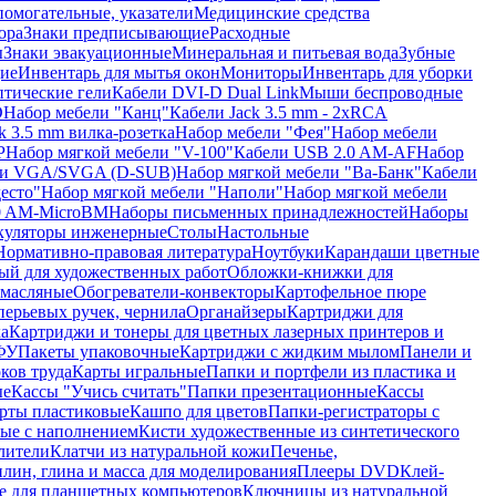
помогательные, указатели
Медицинские средства
ора
Знаки предписывающие
Расходные
ы
Знаки эвакуационные
Минеральная и питьевая вода
Зубные
ие
Инвентарь для мытья окон
Мониторы
Инвентарь для уборки
птические гели
Кабели DVI-D Dual Link
Мыши беспроводные
D
Набор мебели "Канц"
Кабели Jack 3.5 mm - 2xRCA
k 3.5 mm вилка-розетка
Набор мебели "Фея"
Набор мебели
P
Набор мягкой мебели "V-100"
Кабели USB 2.0 AM-AF
Набор
ли VGA/SVGA (D-SUB)
Набор мягкой мебели "Ва-Банк"
Кабели
есто"
Набор мягкой мебели "Наполи"
Набор мягкой мебели
0 AM-MicroBM
Наборы письменных принадлежностей
Наборы
куляторы инженерные
Столы
Настольные
Нормативно-правовая литература
Ноутбуки
Карандаши цветные
ый для художественных работ
Обложки-книжки для
 масляные
Обогреватели-конвекторы
Картофельное пюре
перьевых ручек, чернила
Органайзеры
Картриджи для
а
Картриджи и тонеры для цветных лазерных принтеров и
МФУ
Пакеты упаковочные
Картриджи с жидким мылом
Панели и
ков труда
Карты игральные
Папки и портфели из пластика и
ые
Кассы "Учись считать"
Папки презентационные
Кассы
рты пластиковые
Кашпо для цветов
Папки-регистраторы с
ые с наполнением
Кисти художественные из синтетического
лители
Клатчи из натуральной кожи
Печенье,
лин, глина и масса для моделирования
Плееры DVD
Клей-
е для планшетных компьютеров
Ключницы из натуральной