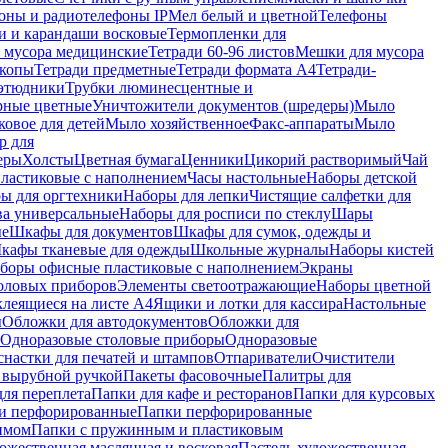
оны и радиотелефоны IP
Мел белый и цветной
Телефоны
и и карандаши восковые
Термопленки для
 мусора медицинские
Тетради 60-96 листов
Мешки для мусора
копы
Тетради предметные
Тетради формата А4
Тетради-
этюдники
Трубки люминесцентные и
рные цветные
Уничтожители документов (шредеры)
Мыло
овое для детей
Мыло хозяйственное
Факс-аппараты
Мыло
р для
еры
Холсты
Цветная бумага
Ценники
Цикорий растворимый
Чай
пластиковые с наполнением
Часы настольные
Наборы детской
ы для оргтехники
Наборы для лепки
Чистящие салфетки для
ва универсальные
Наборы для росписи по стеклу
Шары
ые
Шкафы для документов
Шкафы для сумок, одежды и
кафы тканевые для одежды
Школьные журналы
Наборы кистей
боры офисные пластиковые с наполнением
Экраны
оловых приборов
Элементы светоотражающие
Наборы цветной
клеящиеся на листе А4
Ящики и лотки для кассира
Настольные
ы
Обложки для автодокументов
Обложки для
Одноразовые столовые приборы
Одноразовые
снастки для печатей и штампов
Отпариватели
Очистители
и вырубной ручкой
Пакеты фасовочные
Палитры для
ля переплета
Папки для кафе и ресторанов
Папки для курсовых
и перфорированные
Папки перфорированные
имом
Папки с пружинным и пластиковым
ожественная маслянная и восковая
Пастель художественная