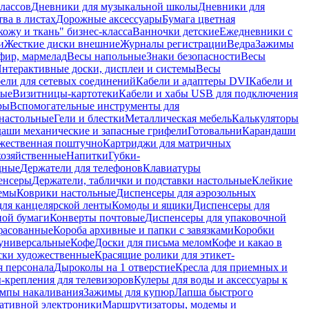
лассов
Дневники для музыкальной школы
Дневники для
тва в листах
Дорожные аксессуары
Бумага цветная
ожу и ткань" бизнес-класса
Ванночки детские
Ежедневники с
и
Жесткие диски внешние
Журналы регистрации
Ведра
Зажимы
фир, мармелад
Весы напольные
Знаки безопасности
Весы
нтерактивные доски, дисплеи и системы
Весы
ели для сетевых соединений
Кабели и адаптеры DVI
Кабели и
ные
Визитницы-картотеки
Кабели и хабы USB для подключения
ры
Вспомогательные инструменты для
настольные
Гели и блестки
Металлическая мебель
Калькуляторы
аши механические и запасные грифели
Готовальни
Карандаши
жественная поштучно
Картриджи для матричных
хозяйственные
Напитки
Губки-
дные
Держатели для телефонов
Клавиатуры
енсеры
Держатели, таблички и подставки настольные
Клейкие
емы
Коврики настольные
Диспенсеры для аэрозольных
ля канцелярской ленты
Комоды и ящики
Диспенсеры для
ной бумаги
Конверты почтовые
Диспенсеры для упаковочной
фасованные
Короба архивные и папки с завязками
Коробки
универсальные
Кофе
Доски для письма мелом
Кофе и какао в
ски художественные
Красящие ролики для этикет-
я персонала
Дыроколы на 1 отверстие
Кресла для приемных и
крепления для телевизоров
Кулеры для воды и аксессуары к
мпы накаливания
Зажимы для купюр
Лапша быстрого
тативной электроники
Маршрутизаторы, модемы и