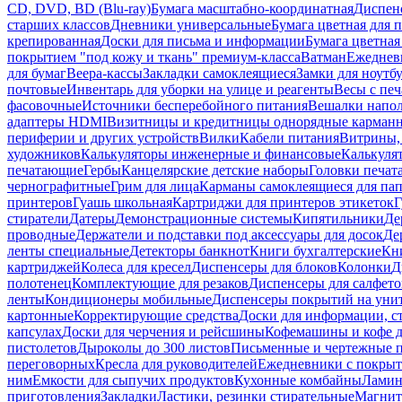
CD, DVD, BD (Blu-ray)
Бумага масштабно-координатная
Диспенс
старших классов
Дневники универсальные
Бумага цветная для 
крепированная
Доски для письма и информации
Бумага цветная
покрытием "под кожу и ткань" премиум-класса
Ватман
Ежеднев
для бумаг
Веера-кассы
Закладки самоклеящиеся
Замки для ноутб
почтовые
Инвентарь для уборки на улице и реагенты
Весы с печ
фасовочные
Источники бесперебойного питания
Вешалки напо
адаптеры HDMI
Визитницы и кредитницы однорядные карман
периферии и других устройств
Вилки
Кабели питания
Витрины, 
художников
Калькуляторы инженерные и финансовые
Калькуля
печатающие
Гербы
Канцелярские детские наборы
Головки печат
чернографитные
Грим для лица
Карманы самоклеящиеся для па
принтеров
Гуашь школьная
Картриджи для принтеров этикеток
Г
стиратели
Датеры
Демонстрационные системы
Кипятильники
Де
проводные
Держатели и подставки под аксессуары для досок
Де
ленты специальные
Детекторы банкнот
Книги бухгалтерские
Кн
картриджей
Колеса для кресел
Диспенсеры для блоков
Колонки
Д
полотенец
Комплектующие для резаков
Диспенсеры для салфето
ленты
Кондиционеры мобильные
Диспенсеры покрытий на уни
картонные
Корректирующие средства
Доски для информации, с
капсулах
Доски для черчения и рейсшины
Кофемашины и кофе д
пистолетов
Дыроколы до 300 листов
Письменные и чертежные 
переговорных
Кресла для руководителей
Ежедневники с покрыт
ним
Емкости для сыпучих продуктов
Кухонные комбайны
Ламин
приготовления
Закладки
Ластики, резинки стирательные
Магни