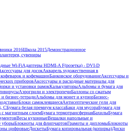
вники 2016
Школа 2015
Демонстрационное
алантерея, сувениры
дные Wi-Fi
Адаптеры HDMI-A F(розетка) - DVI-D
Аксессуары для досок
Акварель художественная в
 кофеварок и кофемашин
Банковское оборудование
Аксессуары и
ческих приборов
Аксессуары и расходные материалы для
борки и установки рамок
Калькуляторы
Альбомы и бумага для
тивирусы
Аэрогрили и электропечи
Баллоны со сжатым
 и бизнес-тетради
Альбомы для монет и купюр
Бизнес-
подставке
Блоки самоклеящиеся
Антисептические гели для
В, С
Бумага белая премиум класса
Баки для мусора
Бумага для
а с магнитным слоем
Бумага термотрансферная
Бахилы
Бумага
кументов
Весы кухонные
Вешалки напольные и
е уборы
Блокноты для флипчартов
Грамоты и дипломы
Блокноты
оны цифровые
Дискеты
Бумага копировальная (копирка)
Диски