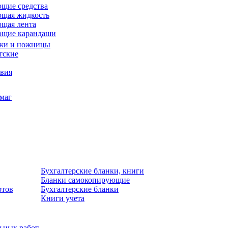
щие средства
щая жидкость
щая лента
ющие карандаши
жи и ножницы
тские
звия
умаг
Бухгалтерские бланки, книги
Бланки самокопирующие
отов
Бухгалтерские бланки
Книги учета
льных работ