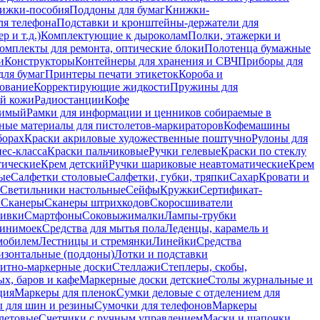
ижки-пособия
Поддоны для бумаг
Книжки-
ля телефона
Подставки и кронштейны-держатели для
 и т.д.)
Комплектующие к дыроколам
Полки, этажерки и
омплекты для ремонта, оптические блоки
Полотенца бумажные
и
Конструкторы
Контейнеры для хранения и СВЧ
Приборы для
для бумаг
Принтеры печати этикеток
Короба и
ование
Корректирующие жидкости
Пружины для
ой кожи
Радиостанции
Кофе
римый
Рамки для информации и ценников собираемые в
ные материалы для пистолетов-маркираторов
Кофемашины
борах
Краски акриловые художественные поштучно
Рулоны для
ес-класса
Краски пальчиковые
Ручки гелевые
Краски по стеклу
тические
Крем детский
Ручки шариковые неавтоматические
Крем
ые
Салфетки столовые
Салфетки, губки, тряпки
Сахар
Кровати и
Светильники настольные
Сейфы
Кружки
Сертификат-
ы
Сканеры
Сканеры штрихкодов
Скоросшиватели
ивки
Смартфоны
Соковыжималки
Лампы-трубки
минимоек
Средства для мытья пола
Леденцы, карамель и
омобилем
Лестницы и стремянки
Линейки
Средства
изонтальные (поддоны)
Лотки и подставки
итно-маркерные доски
Стеллажи
Степлеры, скобы,
х, баров и кафе
Маркерные доски детские
Столы журнальные и
ция
Маркеры для пленок
Сумки деловые с отделением для
 для шин и резины
Сумочки для телефонов
Маркеры
летовые
Счетчики с ручным управлением
Маски и шапочки