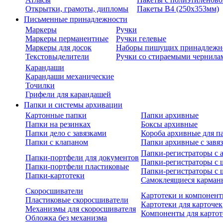
Открытки, грамоты, дипломы
Пакеты В4 (250х353мм)
Письменные принадлежности
Маркеры
Ручки
Маркеры перманентные
Ручки гелевые
Маркеры для досок
Наборы пишущих принадлежн
Текстовыделители
Ручки со стираемыми чернила
Карандаши
Карандаши механические
Точилки
Грифели для карандашей
Папки и системы архивации
Картонные папки
Папки архивные
Папки на резинках
Боксы архивные
Папки дело с завязками
Короба архивные для п
Папки с клапаном
Папки архивные с завя
Папки-регистраторы с
Папки-портфели для документов
Папки-регистраторы с 
Папки-портфели пластиковые
Папки-регистраторы с 
Папки-картотеки
Самоклеящиеся карман
Скоросшиватели
Картотеки и компонент
Пластиковые скоросшиватели
Картотеки для карточек
Механизмы для скоросшивателя
Компоненты для картот
Обложка без механизма