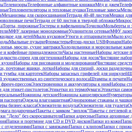
ры
Телевизоры
Телефонные алфавитные книжки
Мёд и джем
Телеф
енные
Тепловентиляторы и тепловые пушки
Тепловые завесы
Мелк
в
Механизмы для скоросшивания
Тетради 40-48 листов
Мешки для
оволновые печи
Тетради от 60 листов в твердой обложке
Микрос
ка
Торты, пирожные
Тостеры и вафельницы
Точилки
Мольберты и 
тели
МФУ лазерные монохромные
Удлинители сетевые
МФУ лазе
идкое для детей
Мыло кусковое
Утюги и отпариватели
Мыло куск
воды
Мыльные пузыри
Фломастеры
Флэш-диски USB
Фонари
Набо
лопья, мюсли, сухие завтраки
Холодильники и морозильные кам
е и кофейные принадлежности
Часы настенные
Наборы детские 
идкости-спреи для оргтехники
Наборы для досок
Чистящие набор
я кухни
Наборы для рисования и моделирования
Чистящие средст
и, почтовые ящики, лотки
Наборы для специй, доски разделочн
 тумбы для картотек
Наборы запасных грифелей для циркулей
Ш
й художественных из синтетического волоса
Штампы и печати
На
 френч-прессом
Электровеники и аккумуляторы к ним
Наборы ст
 для этикет-пистолетов
Этикетки из термобумаги
Этикетки само
ерсальные
Ножницы детские
Ножницы канцелярские
Нумератор
я паспорта
Одежда влагозащитная
Одноразовые стаканы и чашки
еры бизнес-класса
Освежители воздуха
Освежители для туалета
О
умага подарочные
Пакеты с замком "зиплок"
Пакеты с петлевой 
ки "Дело" без скоросшивателя
Папки адресные
Папки архивные д
ния
Папки и портмоне для CD и DVD дисков
Папки из кожи
Папк
 с отделениями
Папки с завязками
Папки с клипом
Папки с приж
 кнопкой
Папки-скоросшиватели мягкие
Папки-сумки
Пастель худ