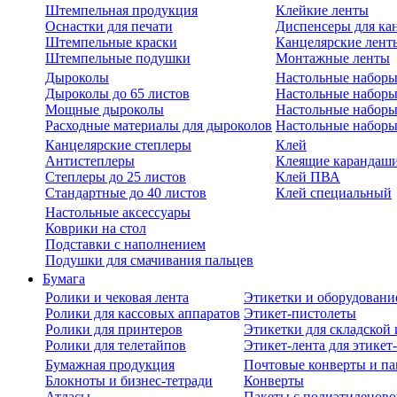
Штемпельная продукция
Клейкие ленты
Оснастки для печати
Диспенсеры для ка
Штемпельные краски
Канцелярские лент
Штемпельные подушки
Монтажные ленты
Дыроколы
Настольные набор
Дыроколы до 65 листов
Настольные наборы 
Мощные дыроколы
Настольные наборы
Расходные материалы для дыроколов
Настольные наборы
Канцелярские степлеры
Клей
Антистеплеры
Клеящие карандаш
Степлеры до 25 листов
Клей ПВА
Стандартные до 40 листов
Клей специальный
Настольные аксессуары
Коврики на стол
Подставки с наполнением
Подушки для смачивания пальцев
Бумага
Ролики и чековая лента
Этикетки и оборудовани
Ролики для кассовых аппаратов
Этикет-пистолеты
Ролики для принтеров
Этикетки для складско
Ролики для телетайпов
Этикет-лента для этикет
Бумажная продукция
Почтовые конверты и па
Блокноты и бизнес-тетради
Конверты
Атласы
Пакеты с полиэтиленов