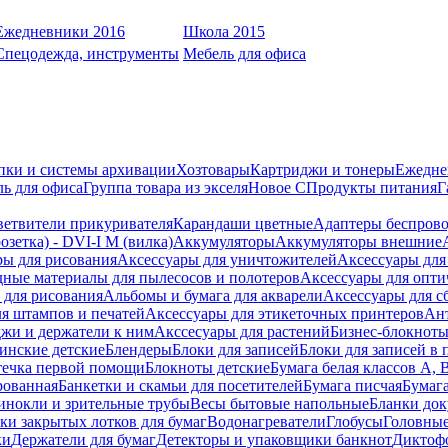
Ежедневники 2016
Школа 2015
Спецодежда, инструменты
Мебель для офиса
пки и системы архивации
Хозтовары
Картриджи и тонеры
Ежедне
ь для офиса
Группа товара из экселя
Новое С
Продукты питания
Г
ветвители прикуривателя
Карандаши цветные
Адаптеры беспрово
зетка) - DVI-I M (вилка)
Аккумуляторы
Аккумуляторы внешние
ры для рисования
Аксессуары для уничтожителей
Аксессуары для
дные материалы для пылесосов и полотеров
Аксессуары для опти
для рисования
Альбомы и бумага для акварели
Аксессуары для с
я штампов и печатей
Аксессуары для этикеточных принтеров
Ан
жи и держатели к ним
Акссесуары для растений
Бизнес-блокноты
инские детские
Блендеры
Блоки для записей
Блоки для записей в 
ечка первой помощи
Блокноты детские
Бумага белая классов А, 
рованная
Банкетки и скамьи для посетителей
Бумага писчая
Бумаг
инокли и зрительные трубы
Весы бытовые напольные
Бланки до
ки закрытых лотков для бумаг
Водонагреватели
Глобусы
Головны
ки
Держатели для бумаг
Детекторы и упаковщики банкнот
Диктоф