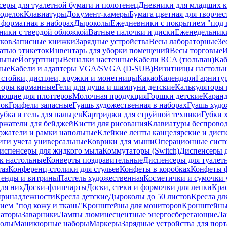
еры для туалетной бумаги и полотенец
Дневники для младших к
поделок
Клавиатуры
Документ-камеры
Бумага цветная для творчес
 форматная в наборах
Дыроколы
Ежедневники с покрытием "под к
ники с твердой обложкой
Ватные палочки и диски
Еженедельник
уков
Записные книжки
Зарядные устройства
Весы лабораторные
Зе
атью этикеток
Инвентарь для уборки помещений
Весы торговые
И
льные
Йогуртницы
Вешалки настенные
Кабели RCA (тюльпан)
Каб
ные
Кабели и адаптеры VGA/SVGA (D-SUB)
Визитницы настоль
стойки, дисплеи, кружки и монетницы
Какао
Календари
Гарниту
торы карманные
Гели для душа и шампуни детские
Калькуляторы 
ающие для плоттеров
Молочная продукция
Горшки детские
Каранд
пок
Грифели запасные
Гуашь художественная в наборах
Гуашь худо
убка и гель для пальцев
Картриджи для струйной техники
Губки 
ржатели для бейджей
Кисти для рисования
Клавиатуры беспрово
ржатели и рамки напольные
Клейкие ленты канцелярские и дисп
иги учета универсальные
Коврики для мыши
Операционные сист
испенсеры для жидкого мыла
Коммутаторы (Switch)
Диспенсеры д
к настольные
Конверты поздравительные
Диспенсеры для туалет
таз
Конференц-столики для стульев
Конфеты в коробках
Конфеты 
тенды и витрины
Пастель художественная
Косметички и сумочки 
ля них
Доски-флипчарты
Доски, стеки и формочки для лепки
Кра
принадлежности
Кресла детские
Дыроколы до 50 листов
Кресла дл
ием "под кожу и ткань"
Кронштейны для мониторов
Кронштейны-
аторы
Заварники
Лампы люминесцентные энергосберегающие
Ла
толы
Маникюрные наборы
Маркеры
Зарядные устройства для пор