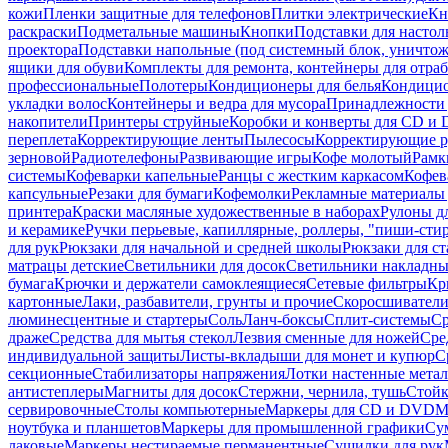
кожи
Пленки защитные для телефонов
Плитки электрические
Кн
раскраски
Подметальные машины
Кнопки
Подставки для настол
проектора
Подставки напольные (под системный блок, уничтожи
ящики для обуви
Комплекты для ремонта, контейнеры для отра
профессиональные
Полотеры
Кондиционеры для белья
Кондицио
укладки волос
Контейнеры и ведра для мусора
Принадлежности 
накопители
Принтеры струйные
Коробки и конверты для CD и
переплета
Корректирующие ленты
Пылесосы
Корректирующие р
зерновой
Радиотелефоны
Развивающие игры
Кофе молотый
Рамк
системы
Кофеварки капельные
Ранцы с жестким каркасом
Кофев
капсульные
Резаки для бумаги
Кофемолки
Рекламные материалы 
принтера
Краски масляные художественные в наборах
Рулоны д
и керамике
Ручки перьевые, капиллярные, роллеры, "пиши-сти
для рук
Рюкзаки для начальной и средней школы
Рюкзаки для ст
матрацы детские
Светильники для досок
Светильники накладны
бумага
Крючки и держатели самоклеящиеся
Сетевые фильтры
Кр
картонные
Лаки, разбавители, грунты и прочие
Скоросшиватели
люминесцентные и стартеры
Соль
Ланч-боксы
Сплит-системы
Ср
драже
Средства для мытья стекол
Лезвия сменные для ножей
Сре
индивидуальной защиты
Листы-вкладыши для монет и купюр
С
секционные
Стабилизаторы напряжения
Лотки настенные мета
антистеплеры
Магниты для досок
Стержни, чернила, тушь
Стойк
сервировочные
Столы компьютерные
Маркеры для CD и DVD
М
ноутбука и планшетов
Маркеры для промышленной графики
Су
лаковые
Маркеры нестираемые перманентные
Сушилки для рук