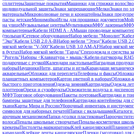
сплиттеры
Защитные покрытия
Машинки для стрижки волос
Зво
индивидуальной защиты
Знаки запрещающие
Мелки
Знаки по э
материалы
Микроволновые печи и кронштейны
Знаки предупр
пасты детские
Минимойки
Иглы для прошивки документов
Мойк
на улице
Музыкальные центры
Мультиварки
МФУ лазерные
МФУ
компьютерные
Кабели HDMI A - A
Мыши проводные компьюте
(тюльпан)
Сетевое оборудование
Набор мебели "Монолит"
Кабел
"Эко"
Кабели USB 2.0 A-B
Набор мебели "Этюд"
Кабели USB 2.0
мягкой мебели "V-500"
Кабели USB 3.0 AM-AF
Набор мягкой ме
в бухтах
Набор мягкой мебели "Гарда"
Спецодежда и средства 
"Ригель"
Наборы <Клавиатура + мышь>
Кабели-патчкорды RJ45 
подарочные с ручкой
Календари настольные
Наградная продукц
наборы
Наушники
Нити, шпагаты и иглы
Карандаши механичес
акварельные
Обложки для переплета
Телефоны и факсы
Обложки
планшетных компьютеров
Картон цветной в наборах
Обложки-к
быстрого приготовления
Одежда зимняя
Картридеры
Одежда лет
плоттеров
Орехи и сухофрукты
Освежители воздуха и диспенсе
МФУ
Торговое оборудование
Пакеты почтовые
Картриджи и тон
бамперы защитные для телефонов
Картриджи-контейнеры для 
ткани
Карты Мира и России
Уборочный инвентарь и инструмен
символов для наборных печатей
Папки с вкладышами
Каталоги 
арочным механизмом
Папки-уголки пластиковые
Пароочистите
волоса
Пеналы школьные створчатые
Пеналы-косметички школ
крекеры
Пистолеты-маркираторы
Клей канцелярский
Планинги
карандаш
Клейкие ленты канцелярские
Пленки (заготовки) для