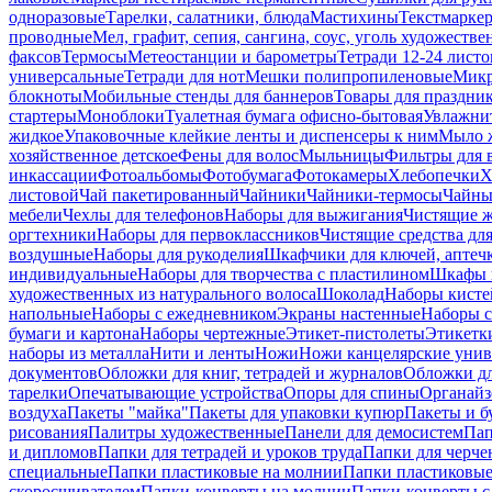
одноразовые
Тарелки, салатники, блюда
Мастихины
Текстмарке
проводные
Мел, графит, сепия, сангина, соус, уголь художеств
факсов
Термосы
Метеостанции и барометры
Тетради 12-24 листо
универсальные
Тетради для нот
Мешки полипропиленовые
Микр
блокноты
Мобильные стенды для баннеров
Товары для праздни
стартеры
Моноблоки
Туалетная бумага офисно-бытовая
Увлажни
жидкое
Упаковочные клейкие ленты и диспенсеры к ним
Мыло ж
хозяйственное детское
Фены для волос
Мыльницы
Фильтры для 
инкассации
Фотоальбомы
Фотобумага
Фотокамеры
Хлебопечки
Х
листовой
Чай пакетированный
Чайники
Чайники-термосы
Чайны
мебели
Чехлы для телефонов
Наборы для выжигания
Чистящие ж
оргтехники
Наборы для первоклассников
Чистящие средства дл
воздушные
Наборы для рукоделия
Шкафчики для ключей, аптечк
индивидуальные
Наборы для творчества с пластилином
Шкафы и
художественных из натурального волоса
Шоколад
Наборы кисте
напольные
Наборы с ежедневником
Экраны настенные
Наборы с
бумаги и картона
Наборы чертежные
Этикет-пистолеты
Этикетки
наборы из металла
Нити и ленты
Ножи
Ножи канцелярские унив
документов
Обложки для книг, тетрадей и журналов
Обложки дл
тарелки
Опечатывающие устройства
Опоры для спины
Органайз
воздуха
Пакеты "майка"
Пакеты для упаковки купюр
Пакеты и б
рисования
Палитры художественные
Панели для демосистем
Пап
и дипломов
Папки для тетрадей и уроков труда
Папки для черче
специальные
Папки пластиковые на молнии
Папки пластиковые
скоросшивателем
Папки-конверты на молнии
Папки-конверты с