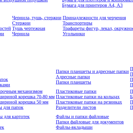
Бумага для принтеров А4, А3
Чернила, тушь, стержни
Принадлежности для черчения
Стержни
Транспортиры
остей
Тушь чертежная
Трафареты фигур, лекал, окружно
ми
Чернила
Угольники
П
Папки планшеты и адресные папки
П
Адресные папки
апок
П
Папки планшеты
зками
П
 арочным механизмом
Пластиковые папки
П
шириной корешка 70-80 мм
Пластиковые папки на кольцах
Б
шириной корешка 50 мм
Пластиковые папки на резинках
П
ы для папок
Разделители листов
П
ы для картотек
Файлы и папки файловые
Папки файловые для документов
ек
Файлы-вкладыши