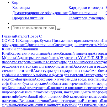
Еще
Хозтовары
Картриджи и тонеры
Демонстрационное оборудование
Офисная техника
Продукты питания
Галантерея, сувениры
Главная
Каталог
Новое С
COVID-19
Канцтовары
Бумага
Письменные принадлежности
Па
оборудование
Офисная техника
Спецодежда, инструменты
Мебел
Книги и справочники
Клей
Картотеки настольные
Автомобильный инвентарь
Автораз
M(вилка)
Адаптеры сетевые (карты)
Адаптеры VGA F (D-SUB, ро
наборах
Акварель школьная
Аксессуары для минимоек
Аксессуа
расходные материалы для пароочистителей
Аксессуары и расхо
стеклоочистителей
Аксессуары для подарочных ножей
Альбомы 
графики и эскизов
Альбомы и бумага для пастели
Аксессуары дл
воздухом
Батарейки
Аксессуары к кулерам для воды, помпы
Бейд
софт
Бланки бухгалтерские
Альбомы для черчения
Бланки медиц
рук
Блокноты
Антистеплеры
Блокноты в книжном переплете
Апт
широкоформатной печати
Бандероли, накладки
Бумага перфори
цветная
Бейджи
Вазы
Вафли, пряники
Веб-камеры
Вентиляторы
Б
настенные
Вешалки-плечики
Видеорегистраторы
Визитницы
Бло
с дизайн-обложкой
Бочки и канистры
Брелоки для ключей
Булав