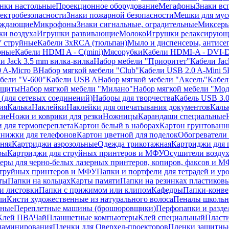
нки настольные
Проекционное оборудование
Мегафоны
Знаки вс
лектробезопасности
Знаки пожарной безопасности
Мешки для мус
еждающие
Микрофоны
Знаки сигнальные, оградительные
Миксер
и воздуха
Игрушки развивающие
Молоко
Игрушки релаксирующ
 струйные
Кабели 3xRCA (тюльпан)
Мыло и диспенсеры, антисе
рные
Кабели HDMI A - C(mini)
Мясорубки
Кабели HDMI-A - DVI-
и Jack 3.5 mm вилка-вилка
Набор мебели "Приоритет"
Кабели Jac
 A-Micro B
Набор мягкой мебели "Club"
Кабели USB 2.0 A-Mini 5
бели "V-600"
Кабели USB A
Набор мягкой мебели "Аксель"
Кабе
защиты
Набор мягкой мебели "Милано"
Набор мягкой мебели "Мод
(для сетевых соединений)
Наборы для творчества
Кабель USB 3.
ия
Калька
Наклейки
Наклейки для опечатывания документов
Каль
кие
Ножи и коврики для резки
Ножницы
Карандаши специальные
 для термопереплета
Картон белый в наборах
Картон грунтованн
нижки для телефонов
Картон цветной для поделок
Обогреватели
няя
Картриджи аэрозольные
Одежда трикотажная
Картриджи для 
ры
Картриджи для струйных принтеров и МФУ
Осушители воздух
еры для черно-белых лазерных принтеров, копиров, факсов и 
струйных принтеров и МФУ
Папки и портфели для тетрадей и уро
ты
Папки на кольцах
Карты памяти
Папки на резинках пластиков
и листовки
Папки с прижимом или клипом
Кафедры
Папки-конве
ли
Кисти художественные из натурального волоса
Пеналы школьн
ьные
Переплетные машины (брошюровщики)
Перфопапки и разде
Клей ПВА
Чай
Планшетные компьютеры
Клей специальный
Пласти
 ламинирования
Пленки для Оверхед-проекторов
Пленки защитны