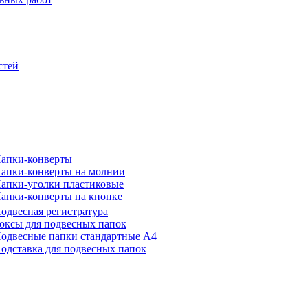
стей
апки-конверты
апки-конверты на молнии
апки-уголки пластиковые
апки-конверты на кнопке
одвесная регистратура
оксы для подвесных папок
одвесные папки стандартные А4
одставка для подвесных папок