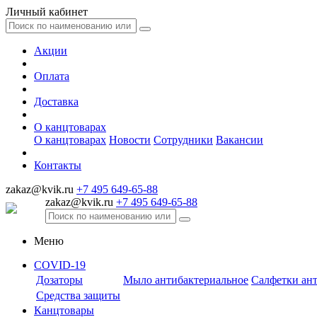
Личный кабинет
Акции
Оплата
Доставка
О канцтоварах
О канцтоварах
Новости
Сотрудники
Вакансии
Контакты
zakaz@kvik.ru
+7 495 649-65-88
zakaz@kvik.ru
+7 495 649-65-88
Меню
COVID-19
Дозаторы
Мыло антибактериальное
Салфетки ан
Средства защиты
Канцтовары