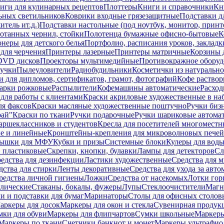
иги для кулинарных рецептов
Плоттеры
Книги и справочники
Кн
ьных светильников
Коврики входные грязезащитные
Подставки д
тель ит.д.)
Подставки настольные (под ноутбук, монитор, принтер
ботанных чернил, стойки
Полотенца бумажные офисно-бытовые
К
неры для детского белья
Портфолио, расписания уроков, закладк
для черчения
Принтеры лазерные
Принтеры матричные
Корзины 
 DVD дисков
Проекторы мультимедийные
Противокражное оборуд
учки
Пылеуловители
Радиобудильники
Косметички из натуральн
и для дипломов, сертификатов, грамот, фотографий
Кофе раство
арки рожковые
Распылители
Кофемашины автоматические
Расход
для работы с клиентами
Краски акриловые художественные в на
ля факсов
Краски масляные художественные поштучно
Ручки бизн
рай"
Краски по ткани
Ручки подарочные
Ручки шариковые автома
аршеклассников и студентов
Кресла для посетителей многоместн
е и линейные
Кронштейны-крепления для микроволновых печей
ышки для МФУ
Кубки и призы
Системные блоки
Кулеры для вод
 пластиковые
Скрепки, кнопки, булавки
Лампы для детекторов
Сл
едства для дезинфекции
Ластики художественные
Средства для 
дства для стирки
Ленты декоративные
Средства для ухода за авт
редства личной гигиены
Ложки
Средства от насекомых
Лотки гор
ллические
Стаканы, бокалы, фужеры
Лупы
Стеклоочистители
Магн
и и подставки для бумаг
Маринаторы
Столы для офисных столовы
аркеры для досок
Маркеры для окон и стекла
Сувенирная продук
мки для обуви
Маркеры для флипчартов
Сумки школьные
Маркеры
Маркеры по ткани
Счетчики банкнот и монет
Маркеры ультрафио