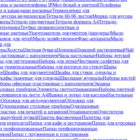
оны и радиотелефоны IP
Мел белый и цветной
Телефоны
и и карандаши восковые
Термопленки для
 мусора медицинские
Тетради 60-96 листов
Мешки для мусора
копы
Тетради предметные
Тетради формата А4
Тетради-
этюдники
Трубки люминесцентные и
рные цветные
Уничтожители документов (шредеры)
Мыло
овое для детей
Мыло хозяйственное
Факс-аппараты
Мыло
р для
еры
Холсты
Цветная бумага
Ценники
Цикорий растворимый
Чай
пластиковые с наполнением
Часы настольные
Наборы детской
ы для оргтехники
Наборы для лепки
Чистящие салфетки для
ва универсальные
Наборы для росписи по стеклу
Шары
ые
Шкафы для документов
Шкафы для сумок, одежды и
кафы тканевые для одежды
Школьные журналы
Наборы кистей
боры офисные пластиковые с наполнением
Экраны
оловых приборов
Элементы светоотражающие
Наборы цветной
клеящиеся на листе А4
Ящики и лотки для кассира
Настольные
ы
Обложки для автодокументов
Обложки для
Одноразовые столовые приборы
Одноразовые
снастки для печатей и штампов
Отпариватели
Очистители
и вырубной ручкой
Пакеты фасовочные
Палитры для
ля переплета
Папки для кафе и ресторанов
Папки для курсовых
и перфорированные
Папки перфорированные
имом
Папки с пружинным и пластиковым
ожественная маслянная и восковая
Пастель художественная