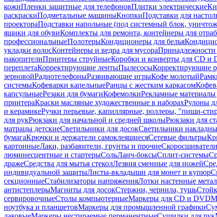
кожи
Пленки защитные для телефонов
Плитки электрические
Кн
раскраски
Подметальные машины
Кнопки
Подставки для настол
проектора
Подставки напольные (под системный блок, уничтожи
ящики для обуви
Комплекты для ремонта, контейнеры для отра
профессиональные
Полотеры
Кондиционеры для белья
Кондицио
укладки волос
Контейнеры и ведра для мусора
Принадлежности 
накопители
Принтеры струйные
Коробки и конверты для CD и
переплета
Корректирующие ленты
Пылесосы
Корректирующие р
зерновой
Радиотелефоны
Развивающие игры
Кофе молотый
Рамк
системы
Кофеварки капельные
Ранцы с жестким каркасом
Кофев
капсульные
Резаки для бумаги
Кофемолки
Рекламные материалы 
принтера
Краски масляные художественные в наборах
Рулоны д
и керамике
Ручки перьевые, капиллярные, роллеры, "пиши-сти
для рук
Рюкзаки для начальной и средней школы
Рюкзаки для ст
матрацы детские
Светильники для досок
Светильники накладны
бумага
Крючки и держатели самоклеящиеся
Сетевые фильтры
Кр
картонные
Лаки, разбавители, грунты и прочие
Скоросшиватели
люминесцентные и стартеры
Соль
Ланч-боксы
Сплит-системы
Ср
драже
Средства для мытья стекол
Лезвия сменные для ножей
Сре
индивидуальной защиты
Листы-вкладыши для монет и купюр
С
секционные
Стабилизаторы напряжения
Лотки настенные мета
антистеплеры
Магниты для досок
Стержни, чернила, тушь
Стойк
сервировочные
Столы компьютерные
Маркеры для CD и DVD
М
ноутбука и планшетов
Маркеры для промышленной графики
Су
лаковые
Маркеры нестираемые перманентные
Сушилки для рук