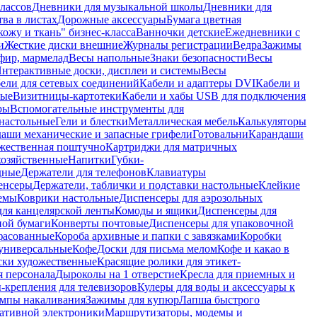
лассов
Дневники для музыкальной школы
Дневники для
тва в листах
Дорожные аксессуары
Бумага цветная
ожу и ткань" бизнес-класса
Ванночки детские
Ежедневники с
и
Жесткие диски внешние
Журналы регистрации
Ведра
Зажимы
фир, мармелад
Весы напольные
Знаки безопасности
Весы
нтерактивные доски, дисплеи и системы
Весы
ели для сетевых соединений
Кабели и адаптеры DVI
Кабели и
ные
Визитницы-картотеки
Кабели и хабы USB для подключения
ры
Вспомогательные инструменты для
настольные
Гели и блестки
Металлическая мебель
Калькуляторы
аши механические и запасные грифели
Готовальни
Карандаши
жественная поштучно
Картриджи для матричных
хозяйственные
Напитки
Губки-
дные
Держатели для телефонов
Клавиатуры
енсеры
Держатели, таблички и подставки настольные
Клейкие
емы
Коврики настольные
Диспенсеры для аэрозольных
ля канцелярской ленты
Комоды и ящики
Диспенсеры для
ной бумаги
Конверты почтовые
Диспенсеры для упаковочной
фасованные
Короба архивные и папки с завязками
Коробки
универсальные
Кофе
Доски для письма мелом
Кофе и какао в
ски художественные
Красящие ролики для этикет-
я персонала
Дыроколы на 1 отверстие
Кресла для приемных и
крепления для телевизоров
Кулеры для воды и аксессуары к
мпы накаливания
Зажимы для купюр
Лапша быстрого
тативной электроники
Маршрутизаторы, модемы и