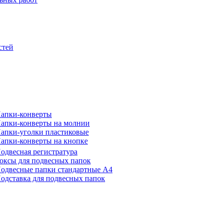
стей
апки-конверты
апки-конверты на молнии
апки-уголки пластиковые
апки-конверты на кнопке
одвесная регистратура
оксы для подвесных папок
одвесные папки стандартные А4
одставка для подвесных папок