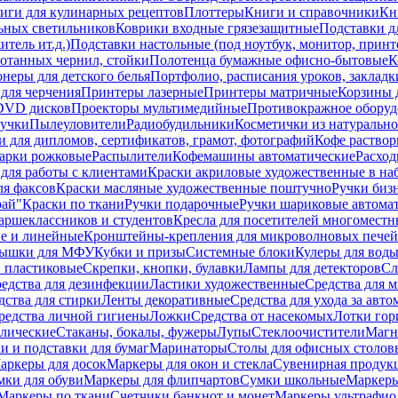
иги для кулинарных рецептов
Плоттеры
Книги и справочники
Кн
ьных светильников
Коврики входные грязезащитные
Подставки д
тель ит.д.)
Подставки настольные (под ноутбук, монитор, принтер
ботанных чернил, стойки
Полотенца бумажные офисно-бытовые
К
неры для детского белья
Портфолио, расписания уроков, закладк
для черчения
Принтеры лазерные
Принтеры матричные
Корзины 
 DVD дисков
Проекторы мультимедийные
Противокражное оборуд
учки
Пылеуловители
Радиобудильники
Косметички из натуральн
и для дипломов, сертификатов, грамот, фотографий
Кофе раство
арки рожковые
Распылители
Кофемашины автоматические
Расход
для работы с клиентами
Краски акриловые художественные в на
ля факсов
Краски масляные художественные поштучно
Ручки бизн
рай"
Краски по ткани
Ручки подарочные
Ручки шариковые автома
аршеклассников и студентов
Кресла для посетителей многоместн
е и линейные
Кронштейны-крепления для микроволновых печей
ышки для МФУ
Кубки и призы
Системные блоки
Кулеры для вод
 пластиковые
Скрепки, кнопки, булавки
Лампы для детекторов
Сл
едства для дезинфекции
Ластики художественные
Средства для 
дства для стирки
Ленты декоративные
Средства для ухода за авт
редства личной гигиены
Ложки
Средства от насекомых
Лотки гор
ллические
Стаканы, бокалы, фужеры
Лупы
Стеклоочистители
Магн
и и подставки для бумаг
Маринаторы
Столы для офисных столовы
аркеры для досок
Маркеры для окон и стекла
Сувенирная продук
мки для обуви
Маркеры для флипчартов
Сумки школьные
Маркеры
Маркеры по ткани
Счетчики банкнот и монет
Маркеры ультрафио