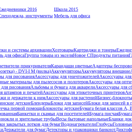
Ежедневники 2016
Школа 2015
Спецодежда, инструменты
Мебель для офиса
пки и системы архивации
Хозтовары
Картриджи и тонеры
Ежедне
ь для офиса
Группа товара из экселя
Новое С
Продукты питания
Г
ветвители прикуривателя
Карандаши цветные
Адаптеры беспрово
зетка) - DVI-I M (вилка)
Аккумуляторы
Аккумуляторы внешние
ры для рисования
Аксессуары для уничтожителей
Аксессуары для
дные материалы для пылесосов и полотеров
Аксессуары для опти
для рисования
Альбомы и бумага для акварели
Аксессуары для с
я штампов и печатей
Аксессуары для этикеточных принтеров
Ан
жи и держатели к ним
Акссесуары для растений
Бизнес-блокноты
инские детские
Блендеры
Блоки для записей
Блоки для записей в 
ечка первой помощи
Блокноты детские
Бумага белая классов А, 
рованная
Банкетки и скамьи для посетителей
Бумага писчая
Бумаг
инокли и зрительные трубы
Весы бытовые напольные
Бланки до
ки закрытых лотков для бумаг
Водонагреватели
Глобусы
Головны
ки
Держатели для бумаг
Детекторы и упаковщики банкнот
Диктоф