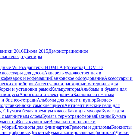
вники 2016
Школа 2015
Демонстрационное
алантерея, сувениры
дные Wi-Fi
Адаптеры HDMI-A F(розетка) - DVI-D
Аксессуары для досок
Акварель художественная в
 кофеварок и кофемашин
Банковское оборудование
Аксессуары и
ческих приборов
Аксессуары и расходные материалы для
борки и установки рамок
Калькуляторы
Альбомы и бумага для
тивирусы
Аэрогрили и электропечи
Баллоны со сжатым
 и бизнес-тетради
Альбомы для монет и купюр
Бизнес-
подставке
Блоки самоклеящиеся
Антисептические гели для
В, С
Бумага белая премиум класса
Баки для мусора
Бумага для
а с магнитным слоем
Бумага термотрансферная
Бахилы
Бумага
кументов
Весы кухонные
Вешалки напольные и
е уборы
Блокноты для флипчартов
Грамоты и дипломы
Блокноты
оны цифровые
Дискеты
Бумага копировальная (копирка)
Диски