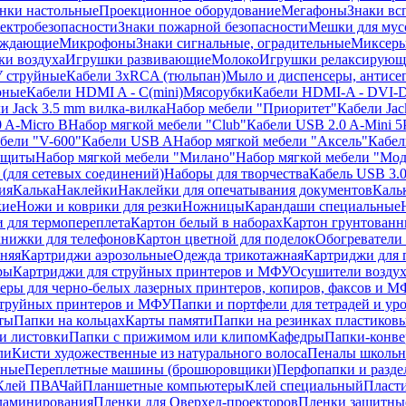
нки настольные
Проекционное оборудование
Мегафоны
Знаки вс
лектробезопасности
Знаки пожарной безопасности
Мешки для мус
еждающие
Микрофоны
Знаки сигнальные, оградительные
Миксер
и воздуха
Игрушки развивающие
Молоко
Игрушки релаксирующ
 струйные
Кабели 3xRCA (тюльпан)
Мыло и диспенсеры, антисе
рные
Кабели HDMI A - C(mini)
Мясорубки
Кабели HDMI-A - DVI-
и Jack 3.5 mm вилка-вилка
Набор мебели "Приоритет"
Кабели Jac
 A-Micro B
Набор мягкой мебели "Club"
Кабели USB 2.0 A-Mini 5
бели "V-600"
Кабели USB A
Набор мягкой мебели "Аксель"
Кабе
защиты
Набор мягкой мебели "Милано"
Набор мягкой мебели "Мод
(для сетевых соединений)
Наборы для творчества
Кабель USB 3.
ия
Калька
Наклейки
Наклейки для опечатывания документов
Каль
кие
Ножи и коврики для резки
Ножницы
Карандаши специальные
 для термопереплета
Картон белый в наборах
Картон грунтованн
нижки для телефонов
Картон цветной для поделок
Обогреватели
няя
Картриджи аэрозольные
Одежда трикотажная
Картриджи для 
ры
Картриджи для струйных принтеров и МФУ
Осушители воздух
еры для черно-белых лазерных принтеров, копиров, факсов и 
струйных принтеров и МФУ
Папки и портфели для тетрадей и уро
ты
Папки на кольцах
Карты памяти
Папки на резинках пластиков
и листовки
Папки с прижимом или клипом
Кафедры
Папки-конве
ли
Кисти художественные из натурального волоса
Пеналы школьн
ьные
Переплетные машины (брошюровщики)
Перфопапки и разде
Клей ПВА
Чай
Планшетные компьютеры
Клей специальный
Пласти
 ламинирования
Пленки для Оверхед-проекторов
Пленки защитны