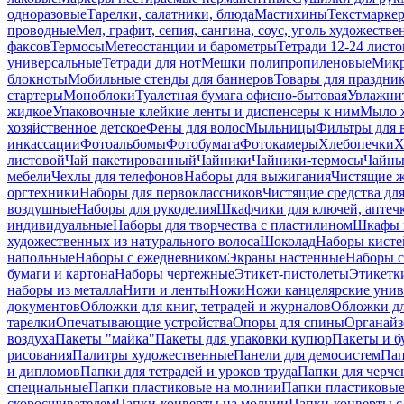
одноразовые
Тарелки, салатники, блюда
Мастихины
Текстмарке
проводные
Мел, графит, сепия, сангина, соус, уголь художеств
факсов
Термосы
Метеостанции и барометры
Тетради 12-24 листо
универсальные
Тетради для нот
Мешки полипропиленовые
Микр
блокноты
Мобильные стенды для баннеров
Товары для праздни
стартеры
Моноблоки
Туалетная бумага офисно-бытовая
Увлажни
жидкое
Упаковочные клейкие ленты и диспенсеры к ним
Мыло ж
хозяйственное детское
Фены для волос
Мыльницы
Фильтры для 
инкассации
Фотоальбомы
Фотобумага
Фотокамеры
Хлебопечки
Х
листовой
Чай пакетированный
Чайники
Чайники-термосы
Чайны
мебели
Чехлы для телефонов
Наборы для выжигания
Чистящие ж
оргтехники
Наборы для первоклассников
Чистящие средства дл
воздушные
Наборы для рукоделия
Шкафчики для ключей, аптечк
индивидуальные
Наборы для творчества с пластилином
Шкафы и
художественных из натурального волоса
Шоколад
Наборы кисте
напольные
Наборы с ежедневником
Экраны настенные
Наборы с
бумаги и картона
Наборы чертежные
Этикет-пистолеты
Этикетки
наборы из металла
Нити и ленты
Ножи
Ножи канцелярские унив
документов
Обложки для книг, тетрадей и журналов
Обложки дл
тарелки
Опечатывающие устройства
Опоры для спины
Органайз
воздуха
Пакеты "майка"
Пакеты для упаковки купюр
Пакеты и б
рисования
Палитры художественные
Панели для демосистем
Пап
и дипломов
Папки для тетрадей и уроков труда
Папки для черче
специальные
Папки пластиковые на молнии
Папки пластиковые
скоросшивателем
Папки-конверты на молнии
Папки-конверты с