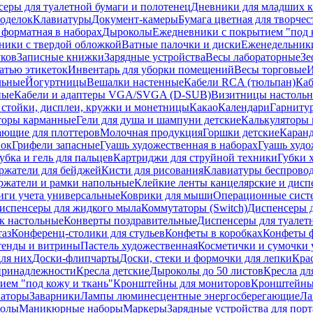
еры для туалетной бумаги и полотенец
Дневники для младших к
поделок
Клавиатуры
Документ-камеры
Бумага цветная для творчес
 форматная в наборах
Дыроколы
Ежедневники с покрытием "под к
ники с твердой обложкой
Ватные палочки и диски
Еженедельник
уков
Записные книжки
Зарядные устройства
Весы лабораторные
Зе
атью этикеток
Инвентарь для уборки помещений
Весы торговые
И
льные
Йогуртницы
Вешалки настенные
Кабели RCA (тюльпан)
Каб
ные
Кабели и адаптеры VGA/SVGA (D-SUB)
Визитницы настоль
стойки, дисплеи, кружки и монетницы
Какао
Календари
Гарниту
торы карманные
Гели для душа и шампуни детские
Калькуляторы 
ающие для плоттеров
Молочная продукция
Горшки детские
Каранд
пок
Грифели запасные
Гуашь художественная в наборах
Гуашь худо
убка и гель для пальцев
Картриджи для струйной техники
Губки 
ржатели для бейджей
Кисти для рисования
Клавиатуры беспрово
ржатели и рамки напольные
Клейкие ленты канцелярские и дисп
иги учета универсальные
Коврики для мыши
Операционные сист
испенсеры для жидкого мыла
Коммутаторы (Switch)
Диспенсеры д
к настольные
Конверты поздравительные
Диспенсеры для туалет
таз
Конференц-столики для стульев
Конфеты в коробках
Конфеты 
тенды и витрины
Пастель художественная
Косметички и сумочки 
ля них
Доски-флипчарты
Доски, стеки и формочки для лепки
Кра
принадлежности
Кресла детские
Дыроколы до 50 листов
Кресла дл
ием "под кожу и ткань"
Кронштейны для мониторов
Кронштейны-
аторы
Заварники
Лампы люминесцентные энергосберегающие
Ла
толы
Маникюрные наборы
Маркеры
Зарядные устройства для пор