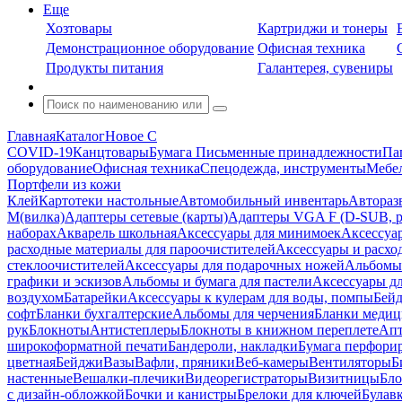
Еще
Хозтовары
Картриджи и тонеры
Демонстрационное оборудование
Офисная техника
Продукты питания
Галантерея, сувениры
Главная
Каталог
Новое С
COVID-19
Канцтовары
Бумага
Письменные принадлежности
Па
оборудование
Офисная техника
Спецодежда, инструменты
Мебел
Портфели из кожи
Клей
Картотеки настольные
Автомобильный инвентарь
Автораз
M(вилка)
Адаптеры сетевые (карты)
Адаптеры VGA F (D-SUB, ро
наборах
Акварель школьная
Аксессуары для минимоек
Аксессуа
расходные материалы для пароочистителей
Аксессуары и расхо
стеклоочистителей
Аксессуары для подарочных ножей
Альбомы 
графики и эскизов
Альбомы и бумага для пастели
Аксессуары дл
воздухом
Батарейки
Аксессуары к кулерам для воды, помпы
Бейд
софт
Бланки бухгалтерские
Альбомы для черчения
Бланки медиц
рук
Блокноты
Антистеплеры
Блокноты в книжном переплете
Апт
широкоформатной печати
Бандероли, накладки
Бумага перфори
цветная
Бейджи
Вазы
Вафли, пряники
Веб-камеры
Вентиляторы
Б
настенные
Вешалки-плечики
Видеорегистраторы
Визитницы
Бло
с дизайн-обложкой
Бочки и канистры
Брелоки для ключей
Булав