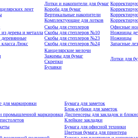
Лотки и накопители для бумаг
Корректирую
нцелярских лент
Короба для бумаг
Корректирую
ы
Вертикальные накопители
Корректирую
Комплектующие для лотков
Корректиру
ы
Скобы для степлеров
Офисные но
из дерева и металла
Скобы для степлеров №10
Ножницы де
 деревянные
Скобы для степлеров №23
Ножницы
 класса Люкс
Скобы для степлеров №24
Запасные ле
Канцелярские мелочи
и
Зажимы для бумаг
Лотки для б
Скрепки
Булавки
е для маркировки
Бумага для заметок
Блок-кубики для заметок
й и промышленной маркировки
Диспенсеры для закладок и блокн
-пистолетов
Клейкие закладки
кеты
Бумага для офисной техники
Цветная бумага для принтера
ой воздушной подушкой
Бумага для плоттеров и копирова