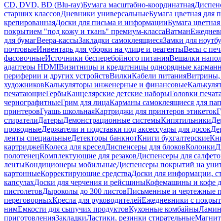
CD, DVD, BD (Blu-ray)
Бумага масштабно-координатная
Диспенс
старших классов
Дневники универсальные
Бумага цветная для 
крепированная
Доски для письма и информации
Бумага цветная
покрытием "под кожу и ткань" премиум-класса
Ватман
Ежеднев
для бумаг
Веера-кассы
Закладки самоклеящиеся
Замки для ноутб
почтовые
Инвентарь для уборки на улице и реагенты
Весы с печ
фасовочные
Источники бесперебойного питания
Вешалки напо
адаптеры HDMI
Визитницы и кредитницы однорядные карман
периферии и других устройств
Вилки
Кабели питания
Витрины, 
художников
Калькуляторы инженерные и финансовые
Калькуля
печатающие
Гербы
Канцелярские детские наборы
Головки печат
чернографитные
Грим для лица
Карманы самоклеящиеся для па
принтеров
Гуашь школьная
Картриджи для принтеров этикеток
Г
стиратели
Датеры
Демонстрационные системы
Кипятильники
Де
проводные
Держатели и подставки под аксессуары для досок
Де
ленты специальные
Детекторы банкнот
Книги бухгалтерские
Кн
картриджей
Колеса для кресел
Диспенсеры для блоков
Колонки
Д
полотенец
Комплектующие для резаков
Диспенсеры для салфето
ленты
Кондиционеры мобильные
Диспенсеры покрытий на уни
картонные
Корректирующие средства
Доски для информации, с
капсулах
Доски для черчения и рейсшины
Кофемашины и кофе д
пистолетов
Дыроколы до 300 листов
Письменные и чертежные 
переговорных
Кресла для руководителей
Ежедневники с покрыт
ним
Емкости для сыпучих продуктов
Кухонные комбайны
Ламин
приготовления
Закладки
Ластики, резинки стирательные
Магни