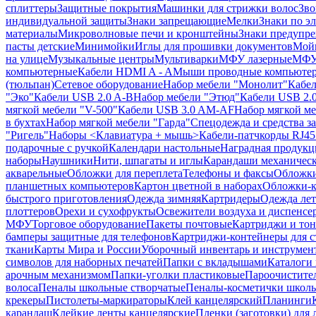
сплиттеры
Защитные покрытия
Машинки для стрижки волос
Зво
индивидуальной защиты
Знаки запрещающие
Мелки
Знаки по э
материалы
Микроволновые печи и кронштейны
Знаки предупр
пасты детские
Минимойки
Иглы для прошивки документов
Мойк
на улице
Музыкальные центры
Мультиварки
МФУ лазерные
МФУ
компьютерные
Кабели HDMI A - A
Мыши проводные компьюте
(тюльпан)
Сетевое оборудование
Набор мебели "Монолит"
Кабел
"Эко"
Кабели USB 2.0 A-B
Набор мебели "Этюд"
Кабели USB 2.0
мягкой мебели "V-500"
Кабели USB 3.0 AM-AF
Набор мягкой ме
в бухтах
Набор мягкой мебели "Гарда"
Спецодежда и средства 
"Ригель"
Наборы <Клавиатура + мышь>
Кабели-патчкорды RJ45 
подарочные с ручкой
Календари настольные
Наградная продукц
наборы
Наушники
Нити, шпагаты и иглы
Карандаши механичес
акварельные
Обложки для переплета
Телефоны и факсы
Обложки
планшетных компьютеров
Картон цветной в наборах
Обложки-к
быстрого приготовления
Одежда зимняя
Картридеры
Одежда лет
плоттеров
Орехи и сухофрукты
Освежители воздуха и диспенсе
МФУ
Торговое оборудование
Пакеты почтовые
Картриджи и тон
бамперы защитные для телефонов
Картриджи-контейнеры для 
ткани
Карты Мира и России
Уборочный инвентарь и инструмен
символов для наборных печатей
Папки с вкладышами
Каталоги 
арочным механизмом
Папки-уголки пластиковые
Пароочистите
волоса
Пеналы школьные створчатые
Пеналы-косметички школ
крекеры
Пистолеты-маркираторы
Клей канцелярский
Планинги
карандаш
Клейкие ленты канцелярские
Пленки (заготовки) для