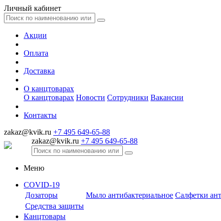
Личный кабинет
Акции
Оплата
Доставка
О канцтоварах
О канцтоварах
Новости
Сотрудники
Вакансии
Контакты
zakaz@kvik.ru
+7 495 649-65-88
zakaz@kvik.ru
+7 495 649-65-88
Меню
COVID-19
Дозаторы
Мыло антибактериальное
Салфетки ан
Средства защиты
Канцтовары