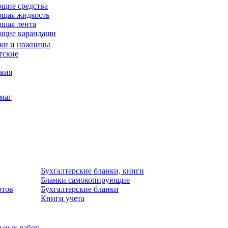
щие средства
щая жидкость
щая лента
ющие карандаши
жи и ножницы
тские
звия
умаг
Бухгалтерские бланки, книги
Бланки самокопирующие
отов
Бухгалтерские бланки
Книги учета
льных работ