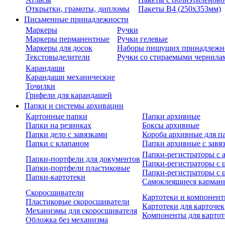
Открытки, грамоты, дипломы
Пакеты В4 (250х353мм)
Письменные принадлежности
Маркеры
Ручки
Маркеры перманентные
Ручки гелевые
Маркеры для досок
Наборы пишущих принадлежн
Текстовыделители
Ручки со стираемыми чернила
Карандаши
Карандаши механические
Точилки
Грифели для карандашей
Папки и системы архивации
Картонные папки
Папки архивные
Папки на резинках
Боксы архивные
Папки дело с завязками
Короба архивные для п
Папки с клапаном
Папки архивные с завя
Папки-регистраторы с
Папки-портфели для документов
Папки-регистраторы с 
Папки-портфели пластиковые
Папки-регистраторы с 
Папки-картотеки
Самоклеящиеся карман
Скоросшиватели
Картотеки и компонент
Пластиковые скоросшиватели
Картотеки для карточек
Механизмы для скоросшивателя
Компоненты для картот
Обложка без механизма