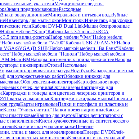
помогательные, указатели
Медицинские средства
ора
Знаки предписывающие
Расходные
ы
Знаки эвакуационные
Минеральная и питьевая вода
Зубные
ие
Инвентарь для мытья окон
Мониторы
Инвентарь для уборки
птические гели
Кабели DVI-D Dual Link
Мыши беспроводные
D
Набор мебели "Канц"
Кабели Jack 3.5 mm - 2xRCA
k 3.5 mm вилка-розетка
Набор мебели "Фея"
Набор мебели
P
Набор мягкой мебели "V-100"
Кабели USB 2.0 AM-AF
Набор
ли VGA/SVGA (D-SUB)
Набор мягкой мебели "Ва-Банк"
Кабели
есто"
Набор мягкой мебели "Наполи"
Набор мягкой мебели
0 AM-MicroBM
Наборы письменных принадлежностей
Наборы
куляторы инженерные
Столы
Настольные
Нормативно-правовая литература
Ноутбуки
Карандаши цветные
ый для художественных работ
Обложки-книжки для
 масляные
Обогреватели-конвекторы
Картофельное пюре
перьевых ручек, чернила
Органайзеры
Картриджи для
а
Картриджи и тонеры для цветных лазерных принтеров и
МФУ
Пакеты упаковочные
Картриджи с жидким мылом
Панели и
ков труда
Карты игральные
Папки и портфели из пластика и
ые
Кассы "Учись считать"
Папки презентационные
Кассы
рты пластиковые
Кашпо для цветов
Папки-регистраторы с
ые с наполнением
Кисти художественные из синтетического
лители
Клатчи из натуральной кожи
Печенье,
лин, глина и масса для моделирования
Плееры DVD
Клей-
е для планшетных компьютеров
Ключницы из натуральной