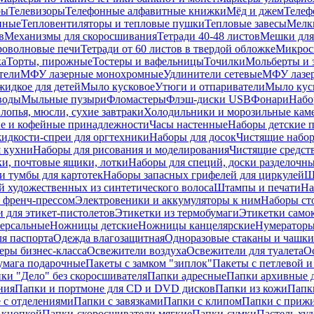
ры
Телевизоры
Телефонные алфавитные книжки
Мёд и джем
Телеф
енные
Тепловентиляторы и тепловые пушки
Тепловые завесы
Мелк
в
Механизмы для скоросшивания
Тетради 40-48 листов
Мешки для
оволновые печи
Тетради от 60 листов в твердой обложке
Микрос
ка
Торты, пирожные
Тостеры и вафельницы
Точилки
Мольберты и 
тели
МФУ лазерные монохромные
Удлинители сетевые
МФУ лазе
идкое для детей
Мыло кусковое
Утюги и отпариватели
Мыло куск
воды
Мыльные пузыри
Фломастеры
Флэш-диски USB
Фонари
Набо
лопья, мюсли, сухие завтраки
Холодильники и морозильные кам
е и кофейные принадлежности
Часы настенные
Наборы детские 
идкости-спреи для оргтехники
Наборы для досок
Чистящие набор
я кухни
Наборы для рисования и моделирования
Чистящие средст
и, почтовые ящики, лотки
Наборы для специй, доски разделочн
 тумбы для картотек
Наборы запасных грифелей для циркулей
Ш
й художественных из синтетического волоса
Штампы и печати
На
 френч-прессом
Электровеники и аккумуляторы к ним
Наборы ст
 для этикет-пистолетов
Этикетки из термобумаги
Этикетки само
ерсальные
Ножницы детские
Ножницы канцелярские
Нумератор
я паспорта
Одежда влагозащитная
Одноразовые стаканы и чашки
еры бизнес-класса
Освежители воздуха
Освежители для туалета
О
умага подарочные
Пакеты с замком "зиплок"
Пакеты с петлевой 
ки "Дело" без скоросшивателя
Папки адресные
Папки архивные д
ния
Папки и портмоне для CD и DVD дисков
Папки из кожи
Папк
 с отделениями
Папки с завязками
Папки с клипом
Папки с приж
 кнопкой
Папки-скоросшиватели мягкие
Папки-сумки
Пастель худ