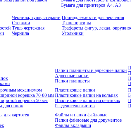
Бумага для принтеров А4, А3
Чернила, тушь, стержни
Принадлежности для черчения
Стержни
Транспортиры
остей
Тушь чертежная
Трафареты фигур, лекал, окружно
ми
Чернила
Угольники
П
Папки планшеты и адресные папки
П
Адресные папки
апок
П
Папки планшеты
зками
П
 арочным механизмом
Пластиковые папки
П
шириной корешка 70-80 мм
Пластиковые папки на кольцах
Б
шириной корешка 50 мм
Пластиковые папки на резинках
П
ы для папок
Разделители листов
П
ы для картотек
Файлы и папки файловые
Папки файловые для документов
ек
Файлы-вкладыши