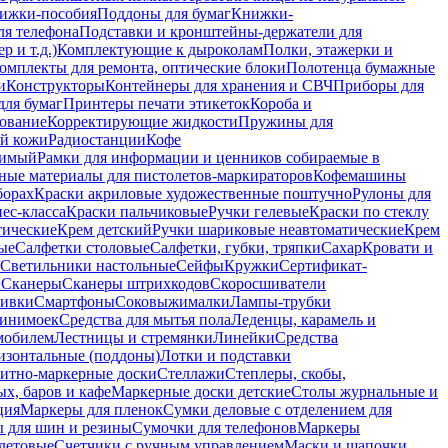
ижки-пособия
Поддоны для бумаг
Книжки-
ля телефона
Подставки и кронштейны-держатели для
 и т.д.)
Комплектующие к дыроколам
Полки, этажерки и
омплекты для ремонта, оптические блоки
Полотенца бумажные
и
Конструкторы
Контейнеры для хранения и СВЧ
Приборы для
для бумаг
Принтеры печати этикеток
Короба и
ование
Корректирующие жидкости
Пружины для
ой кожи
Радиостанции
Кофе
римый
Рамки для информации и ценников собираемые в
ные материалы для пистолетов-маркираторов
Кофемашины
борах
Краски акриловые художественные поштучно
Рулоны для
ес-класса
Краски пальчиковые
Ручки гелевые
Краски по стеклу
тические
Крем детский
Ручки шариковые неавтоматические
Крем
ые
Салфетки столовые
Салфетки, губки, тряпки
Сахар
Кровати и
Светильники настольные
Сейфы
Кружки
Сертификат-
ы
Сканеры
Сканеры штрихкодов
Скоросшиватели
ивки
Смартфоны
Соковыжималки
Лампы-трубки
минимоек
Средства для мытья пола
Леденцы, карамель и
омобилем
Лестницы и стремянки
Линейки
Средства
изонтальные (поддоны)
Лотки и подставки
итно-маркерные доски
Стеллажи
Степлеры, скобы,
х, баров и кафе
Маркерные доски детские
Столы журнальные и
ция
Маркеры для пленок
Сумки деловые с отделением для
 для шин и резины
Сумочки для телефонов
Маркеры
летовые
Счетчики с ручным управлением
Маски и шапочки