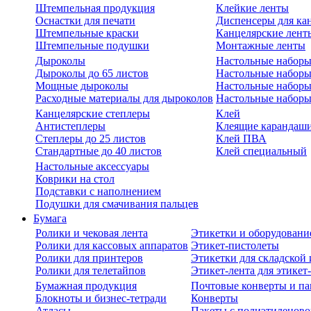
Штемпельная продукция
Клейкие ленты
Оснастки для печати
Диспенсеры для ка
Штемпельные краски
Канцелярские лент
Штемпельные подушки
Монтажные ленты
Дыроколы
Настольные набор
Дыроколы до 65 листов
Настольные наборы 
Мощные дыроколы
Настольные наборы
Расходные материалы для дыроколов
Настольные наборы
Канцелярские степлеры
Клей
Антистеплеры
Клеящие карандаш
Степлеры до 25 листов
Клей ПВА
Стандартные до 40 листов
Клей специальный
Настольные аксессуары
Коврики на стол
Подставки с наполнением
Подушки для смачивания пальцев
Бумага
Ролики и чековая лента
Этикетки и оборудовани
Ролики для кассовых аппаратов
Этикет-пистолеты
Ролики для принтеров
Этикетки для складско
Ролики для телетайпов
Этикет-лента для этикет
Бумажная продукция
Почтовые конверты и па
Блокноты и бизнес-тетради
Конверты
Атласы
Пакеты с полиэтиленов