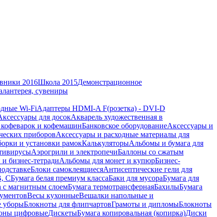
вники 2016
Школа 2015
Демонстрационное
алантерея, сувениры
дные Wi-Fi
Адаптеры HDMI-A F(розетка) - DVI-D
Аксессуары для досок
Акварель художественная в
 кофеварок и кофемашин
Банковское оборудование
Аксессуары и
ческих приборов
Аксессуары и расходные материалы для
борки и установки рамок
Калькуляторы
Альбомы и бумага для
тивирусы
Аэрогрили и электропечи
Баллоны со сжатым
 и бизнес-тетради
Альбомы для монет и купюр
Бизнес-
подставке
Блоки самоклеящиеся
Антисептические гели для
В, С
Бумага белая премиум класса
Баки для мусора
Бумага для
а с магнитным слоем
Бумага термотрансферная
Бахилы
Бумага
кументов
Весы кухонные
Вешалки напольные и
е уборы
Блокноты для флипчартов
Грамоты и дипломы
Блокноты
оны цифровые
Дискеты
Бумага копировальная (копирка)
Диски