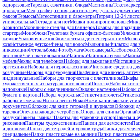
одноразовые
Тарелки, салатники, блюда
Мастихины
Текстмарке
проводные
Мел, графит, сепия, сангина, соус, уголь художеств
факсов
Термосы
Метеостанции и барометры
Тетради 12-24 листо
универсальные
Тетради для нот
Мешки полипропиленовые
Микр
блокноты
Мобильные стенды для баннеров
Товары для праздни
стартеры
Моноблоки
Туалетная бумага офисно-бытовая
Увлажни
жидкое
Упаковочные клейкие ленты и диспенсеры к ним
Мыло ж
хозяйственное детское
Фены для волос
Мыльницы
Фильтры для 
инкассации
Фотоальбомы
Фотобумага
Фотокамеры
Хлебопечки
Х
листовой
Чай пакетированный
Чайники
Чайники-термосы
Чайны
мебели
Чехлы для телефонов
Наборы для выжигания
Чистящие ж
оргтехники
Наборы для первоклассников
Чистящие средства дл
воздушные
Наборы для рукоделия
Шкафчики для ключей, аптечк
индивидуальные
Наборы для творчества с пластилином
Шкафы и
художественных из натурального волоса
Шоколад
Наборы кисте
напольные
Наборы с ежедневником
Экраны настенные
Наборы с
бумаги и картона
Наборы чертежные
Этикет-пистолеты
Этикетки
наборы из металла
Нити и ленты
Ножи
Ножи канцелярские унив
документов
Обложки для книг, тетрадей и журналов
Обложки дл
тарелки
Опечатывающие устройства
Опоры для спины
Органайз
воздуха
Пакеты "майка"
Пакеты для упаковки купюр
Пакеты и б
рисования
Палитры художественные
Панели для демосистем
Пап
и дипломов
Папки для тетрадей и уроков труда
Папки для черче
специальные
Папки пластиковые на молнии
Папки пластиковые
скоросшивателем
Папки-конверты на молнии
Папки-конверты с