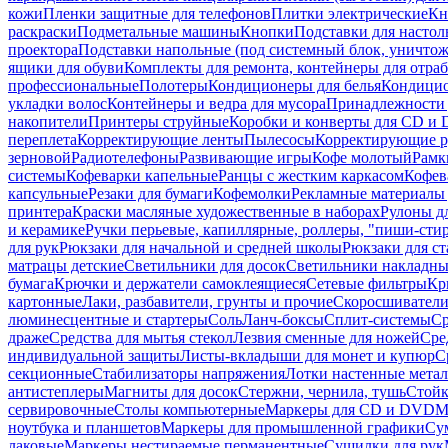
кожи
Пленки защитные для телефонов
Плитки электрические
Кн
раскраски
Подметальные машины
Кнопки
Подставки для настол
проектора
Подставки напольные (под системный блок, уничтожи
ящики для обуви
Комплекты для ремонта, контейнеры для отра
профессиональные
Полотеры
Кондиционеры для белья
Кондицио
укладки волос
Контейнеры и ведра для мусора
Принадлежности 
накопители
Принтеры струйные
Коробки и конверты для CD и
переплета
Корректирующие ленты
Пылесосы
Корректирующие р
зерновой
Радиотелефоны
Развивающие игры
Кофе молотый
Рамк
системы
Кофеварки капельные
Ранцы с жестким каркасом
Кофев
капсульные
Резаки для бумаги
Кофемолки
Рекламные материалы 
принтера
Краски масляные художественные в наборах
Рулоны д
и керамике
Ручки перьевые, капиллярные, роллеры, "пиши-сти
для рук
Рюкзаки для начальной и средней школы
Рюкзаки для ст
матрацы детские
Светильники для досок
Светильники накладны
бумага
Крючки и держатели самоклеящиеся
Сетевые фильтры
Кр
картонные
Лаки, разбавители, грунты и прочие
Скоросшиватели
люминесцентные и стартеры
Соль
Ланч-боксы
Сплит-системы
Ср
драже
Средства для мытья стекол
Лезвия сменные для ножей
Сре
индивидуальной защиты
Листы-вкладыши для монет и купюр
С
секционные
Стабилизаторы напряжения
Лотки настенные мета
антистеплеры
Магниты для досок
Стержни, чернила, тушь
Стойк
сервировочные
Столы компьютерные
Маркеры для CD и DVD
М
ноутбука и планшетов
Маркеры для промышленной графики
Су
лаковые
Маркеры нестираемые перманентные
Сушилки для рук