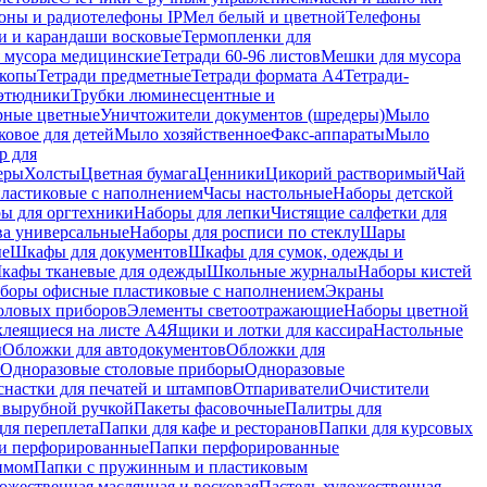
оны и радиотелефоны IP
Мел белый и цветной
Телефоны
и и карандаши восковые
Термопленки для
 мусора медицинские
Тетради 60-96 листов
Мешки для мусора
копы
Тетради предметные
Тетради формата А4
Тетради-
этюдники
Трубки люминесцентные и
рные цветные
Уничтожители документов (шредеры)
Мыло
овое для детей
Мыло хозяйственное
Факс-аппараты
Мыло
р для
еры
Холсты
Цветная бумага
Ценники
Цикорий растворимый
Чай
пластиковые с наполнением
Часы настольные
Наборы детской
ы для оргтехники
Наборы для лепки
Чистящие салфетки для
ва универсальные
Наборы для росписи по стеклу
Шары
ые
Шкафы для документов
Шкафы для сумок, одежды и
кафы тканевые для одежды
Школьные журналы
Наборы кистей
боры офисные пластиковые с наполнением
Экраны
оловых приборов
Элементы светоотражающие
Наборы цветной
клеящиеся на листе А4
Ящики и лотки для кассира
Настольные
ы
Обложки для автодокументов
Обложки для
Одноразовые столовые приборы
Одноразовые
снастки для печатей и штампов
Отпариватели
Очистители
и вырубной ручкой
Пакеты фасовочные
Палитры для
ля переплета
Папки для кафе и ресторанов
Папки для курсовых
и перфорированные
Папки перфорированные
имом
Папки с пружинным и пластиковым
ожественная маслянная и восковая
Пастель художественная