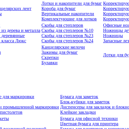
Лотки и накопители для бумаг
Корректирую
нцелярских лент
Короба для бумаг
Корректирую
ы
Вертикальные накопители
Корректирую
Комплектующие для лотков
Корректиру
ы
Скобы для степлеров
Офисные но
из дерева и металла
Скобы для степлеров №10
Ножницы де
 деревянные
Скобы для степлеров №23
Ножницы
 класса Люкс
Скобы для степлеров №24
Запасные ле
Канцелярские мелочи
и
Зажимы для бумаг
Лотки для б
Скрепки
Булавки
е для маркировки
Бумага для заметок
Блок-кубики для заметок
й и промышленной маркировки
Диспенсеры для закладок и блокн
-пистолетов
Клейкие закладки
кеты
Бумага для офисной техники
Цветная бумага для принтера
ой воздушной подушкой
Бумага для плоттеров и копирова