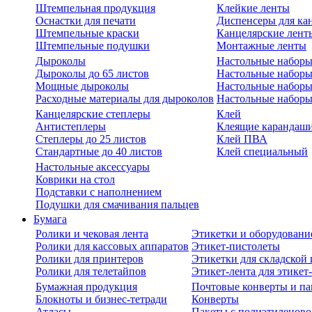
Штемпельная продукция
Клейкие ленты
Оснастки для печати
Диспенсеры для ка
Штемпельные краски
Канцелярские лент
Штемпельные подушки
Монтажные ленты
Дыроколы
Настольные набор
Дыроколы до 65 листов
Настольные наборы 
Мощные дыроколы
Настольные наборы
Расходные материалы для дыроколов
Настольные наборы
Канцелярские степлеры
Клей
Антистеплеры
Клеящие карандаш
Степлеры до 25 листов
Клей ПВА
Стандартные до 40 листов
Клей специальный
Настольные аксессуары
Коврики на стол
Подставки с наполнением
Подушки для смачивания пальцев
Бумага
Ролики и чековая лента
Этикетки и оборудовани
Ролики для кассовых аппаратов
Этикет-пистолеты
Ролики для принтеров
Этикетки для складско
Ролики для телетайпов
Этикет-лента для этикет
Бумажная продукция
Почтовые конверты и па
Блокноты и бизнес-тетради
Конверты
Атласы
Пакеты с полиэтиленов