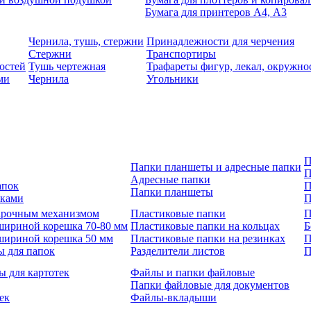
Бумага для принтеров А4, А3
Чернила, тушь, стержни
Принадлежности для черчения
Стержни
Транспортиры
остей
Тушь чертежная
Трафареты фигур, лекал, окружно
ми
Чернила
Угольники
П
Папки планшеты и адресные папки
П
Адресные папки
апок
П
Папки планшеты
зками
П
 арочным механизмом
Пластиковые папки
П
шириной корешка 70-80 мм
Пластиковые папки на кольцах
Б
шириной корешка 50 мм
Пластиковые папки на резинках
П
ы для папок
Разделители листов
П
ы для картотек
Файлы и папки файловые
Папки файловые для документов
ек
Файлы-вкладыши