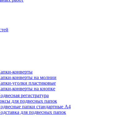
стей
апки-конверты
апки-конверты на молнии
апки-уголки пластиковые
апки-конверты на кнопке
одвесная регистратура
оксы для подвесных папок
одвесные папки стандартные А4
одставка для подвесных папок