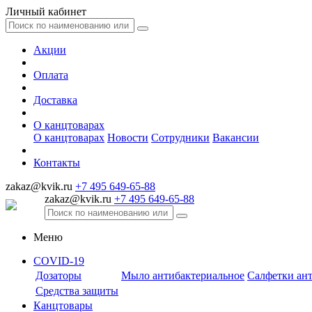
Личный кабинет
Акции
Оплата
Доставка
О канцтоварах
О канцтоварах
Новости
Сотрудники
Вакансии
Контакты
zakaz@kvik.ru
+7 495 649-65-88
zakaz@kvik.ru
+7 495 649-65-88
Меню
COVID-19
Дозаторы
Мыло антибактериальное
Салфетки ан
Средства защиты
Канцтовары