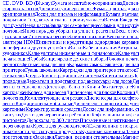
CD, DVD, BD (Blu-ray)
Бумага масштабно-координатная
Диспенс
старших классов
Дневники универсальные
Бумага цветная для 
крепированная
Доски для письма и информации
Бумага цветная
покрытием "под кожу и ткань" премиум-класса
Ватман
Ежеднев
для бумаг
Веера-кассы
Закладки самоклеящиеся
Замки для ноутб
почтовые
Инвентарь для уборки на улице и реагенты
Весы с печ
фасовочные
Источники бесперебойного питания
Вешалки напо
адаптеры HDMI
Визитницы и кредитницы однорядные карман
периферии и других устройств
Вилки
Кабели питания
Витрины, 
художников
Калькуляторы инженерные и финансовые
Калькуля
печатающие
Гербы
Канцелярские детские наборы
Головки печат
чернографитные
Грим для лица
Карманы самоклеящиеся для па
принтеров
Гуашь школьная
Картриджи для принтеров этикеток
Г
стиратели
Датеры
Демонстрационные системы
Кипятильники
Де
проводные
Держатели и подставки под аксессуары для досок
Де
ленты специальные
Детекторы банкнот
Книги бухгалтерские
Кн
картриджей
Колеса для кресел
Диспенсеры для блоков
Колонки
Д
полотенец
Комплектующие для резаков
Диспенсеры для салфето
ленты
Кондиционеры мобильные
Диспенсеры покрытий на уни
картонные
Корректирующие средства
Доски для информации, с
капсулах
Доски для черчения и рейсшины
Кофемашины и кофе д
пистолетов
Дыроколы до 300 листов
Письменные и чертежные 
переговорных
Кресла для руководителей
Ежедневники с покрыт
ним
Емкости для сыпучих продуктов
Кухонные комбайны
Ламин
приготовления
Закладки
Ластики, резинки стирательные
Магни