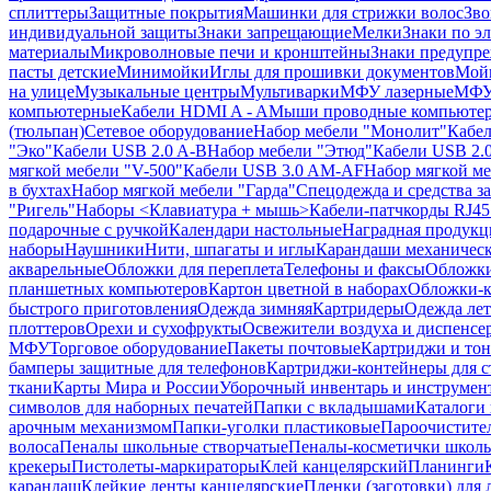
сплиттеры
Защитные покрытия
Машинки для стрижки волос
Зво
индивидуальной защиты
Знаки запрещающие
Мелки
Знаки по э
материалы
Микроволновые печи и кронштейны
Знаки предупр
пасты детские
Минимойки
Иглы для прошивки документов
Мойк
на улице
Музыкальные центры
Мультиварки
МФУ лазерные
МФУ
компьютерные
Кабели HDMI A - A
Мыши проводные компьюте
(тюльпан)
Сетевое оборудование
Набор мебели "Монолит"
Кабел
"Эко"
Кабели USB 2.0 A-B
Набор мебели "Этюд"
Кабели USB 2.0
мягкой мебели "V-500"
Кабели USB 3.0 AM-AF
Набор мягкой ме
в бухтах
Набор мягкой мебели "Гарда"
Спецодежда и средства 
"Ригель"
Наборы <Клавиатура + мышь>
Кабели-патчкорды RJ45 
подарочные с ручкой
Календари настольные
Наградная продукц
наборы
Наушники
Нити, шпагаты и иглы
Карандаши механичес
акварельные
Обложки для переплета
Телефоны и факсы
Обложки
планшетных компьютеров
Картон цветной в наборах
Обложки-к
быстрого приготовления
Одежда зимняя
Картридеры
Одежда лет
плоттеров
Орехи и сухофрукты
Освежители воздуха и диспенсе
МФУ
Торговое оборудование
Пакеты почтовые
Картриджи и тон
бамперы защитные для телефонов
Картриджи-контейнеры для 
ткани
Карты Мира и России
Уборочный инвентарь и инструмен
символов для наборных печатей
Папки с вкладышами
Каталоги 
арочным механизмом
Папки-уголки пластиковые
Пароочистите
волоса
Пеналы школьные створчатые
Пеналы-косметички школ
крекеры
Пистолеты-маркираторы
Клей канцелярский
Планинги
карандаш
Клейкие ленты канцелярские
Пленки (заготовки) для