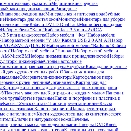
помогательные, указатели
Медицинские средства
ора
Знаки предписывающие
Расходные
ы
Знаки эвакуационные
Минеральная и питьевая вода
Зубные
ие
Инвентарь для мытья окон
Мониторы
Инвентарь для уборки
птические гели
Кабели DVI-D Dual Link
Мыши беспроводные
D
Набор мебели "Канц"
Кабели Jack 3.5 mm - 2xRCA
k 3.5 mm вилка-розетка
Набор мебели "Фея"
Набор мебели
P
Набор мягкой мебели "V-100"
Кабели USB 2.0 AM-AF
Набор
ли VGA/SVGA (D-SUB)
Набор мягкой мебели "Ва-Банк"
Кабели
есто"
Набор мягкой мебели "Наполи"
Набор мягкой мебели
0 AM-MicroBM
Наборы письменных принадлежностей
Наборы
куляторы инженерные
Столы
Настольные
Нормативно-правовая литература
Ноутбуки
Карандаши цветные
ый для художественных работ
Обложки-книжки для
 масляные
Обогреватели-конвекторы
Картофельное пюре
перьевых ручек, чернила
Органайзеры
Картриджи для
а
Картриджи и тонеры для цветных лазерных принтеров и
МФУ
Пакеты упаковочные
Картриджи с жидким мылом
Панели и
ков труда
Карты игральные
Папки и портфели из пластика и
ые
Кассы "Учись считать"
Папки презентационные
Кассы
рты пластиковые
Кашпо для цветов
Папки-регистраторы с
ые с наполнением
Кисти художественные из синтетического
лители
Клатчи из натуральной кожи
Печенье,
лин, глина и масса для моделирования
Плееры DVD
Клей-
е для планшетных компьютеров
Ключницы из натуральной