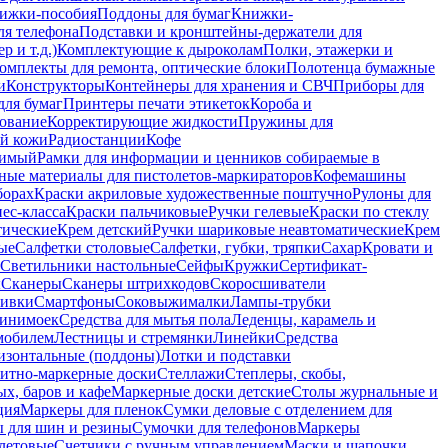
ижки-пособия
Поддоны для бумаг
Книжки-
ля телефона
Подставки и кронштейны-держатели для
 и т.д.)
Комплектующие к дыроколам
Полки, этажерки и
омплекты для ремонта, оптические блоки
Полотенца бумажные
и
Конструкторы
Контейнеры для хранения и СВЧ
Приборы для
для бумаг
Принтеры печати этикеток
Короба и
ование
Корректирующие жидкости
Пружины для
ой кожи
Радиостанции
Кофе
римый
Рамки для информации и ценников собираемые в
ные материалы для пистолетов-маркираторов
Кофемашины
борах
Краски акриловые художественные поштучно
Рулоны для
ес-класса
Краски пальчиковые
Ручки гелевые
Краски по стеклу
тические
Крем детский
Ручки шариковые неавтоматические
Крем
ые
Салфетки столовые
Салфетки, губки, тряпки
Сахар
Кровати и
Светильники настольные
Сейфы
Кружки
Сертификат-
ы
Сканеры
Сканеры штрихкодов
Скоросшиватели
ивки
Смартфоны
Соковыжималки
Лампы-трубки
минимоек
Средства для мытья пола
Леденцы, карамель и
омобилем
Лестницы и стремянки
Линейки
Средства
изонтальные (поддоны)
Лотки и подставки
итно-маркерные доски
Стеллажи
Степлеры, скобы,
х, баров и кафе
Маркерные доски детские
Столы журнальные и
ция
Маркеры для пленок
Сумки деловые с отделением для
 для шин и резины
Сумочки для телефонов
Маркеры
летовые
Счетчики с ручным управлением
Маски и шапочки