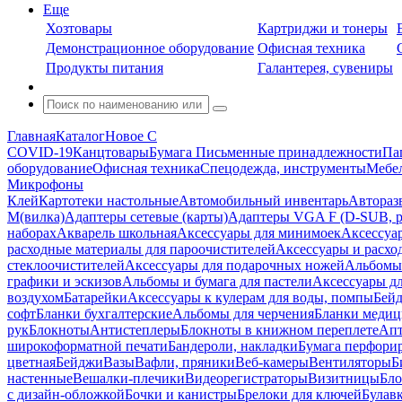
Еще
Хозтовары
Картриджи и тонеры
Демонстрационное оборудование
Офисная техника
Продукты питания
Галантерея, сувениры
Главная
Каталог
Новое С
COVID-19
Канцтовары
Бумага
Письменные принадлежности
Па
оборудование
Офисная техника
Спецодежда, инструменты
Мебел
Микрофоны
Клей
Картотеки настольные
Автомобильный инвентарь
Автораз
M(вилка)
Адаптеры сетевые (карты)
Адаптеры VGA F (D-SUB, ро
наборах
Акварель школьная
Аксессуары для минимоек
Аксессуа
расходные материалы для пароочистителей
Аксессуары и расхо
стеклоочистителей
Аксессуары для подарочных ножей
Альбомы 
графики и эскизов
Альбомы и бумага для пастели
Аксессуары дл
воздухом
Батарейки
Аксессуары к кулерам для воды, помпы
Бейд
софт
Бланки бухгалтерские
Альбомы для черчения
Бланки медиц
рук
Блокноты
Антистеплеры
Блокноты в книжном переплете
Апт
широкоформатной печати
Бандероли, накладки
Бумага перфори
цветная
Бейджи
Вазы
Вафли, пряники
Веб-камеры
Вентиляторы
Б
настенные
Вешалки-плечики
Видеорегистраторы
Визитницы
Бло
с дизайн-обложкой
Бочки и канистры
Брелоки для ключей
Булав