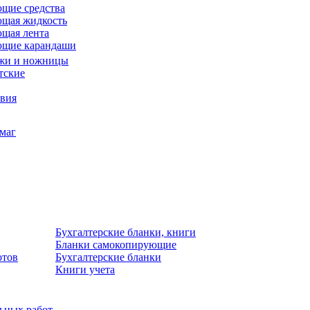
щие средства
щая жидкость
щая лента
ющие карандаши
жи и ножницы
тские
звия
умаг
Бухгалтерские бланки, книги
Бланки самокопирующие
отов
Бухгалтерские бланки
Книги учета
льных работ