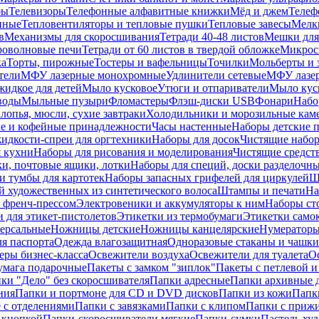
ры
Телевизоры
Телефонные алфавитные книжки
Мёд и джем
Телеф
енные
Тепловентиляторы и тепловые пушки
Тепловые завесы
Мелк
в
Механизмы для скоросшивания
Тетради 40-48 листов
Мешки для
оволновые печи
Тетради от 60 листов в твердой обложке
Микрос
ка
Торты, пирожные
Тостеры и вафельницы
Точилки
Мольберты и 
тели
МФУ лазерные монохромные
Удлинители сетевые
МФУ лазе
идкое для детей
Мыло кусковое
Утюги и отпариватели
Мыло куск
воды
Мыльные пузыри
Фломастеры
Флэш-диски USB
Фонари
Набо
лопья, мюсли, сухие завтраки
Холодильники и морозильные кам
е и кофейные принадлежности
Часы настенные
Наборы детские 
идкости-спреи для оргтехники
Наборы для досок
Чистящие набор
я кухни
Наборы для рисования и моделирования
Чистящие средст
и, почтовые ящики, лотки
Наборы для специй, доски разделочн
 тумбы для картотек
Наборы запасных грифелей для циркулей
Ш
й художественных из синтетического волоса
Штампы и печати
На
 френч-прессом
Электровеники и аккумуляторы к ним
Наборы ст
 для этикет-пистолетов
Этикетки из термобумаги
Этикетки само
ерсальные
Ножницы детские
Ножницы канцелярские
Нумератор
я паспорта
Одежда влагозащитная
Одноразовые стаканы и чашки
еры бизнес-класса
Освежители воздуха
Освежители для туалета
О
умага подарочные
Пакеты с замком "зиплок"
Пакеты с петлевой 
ки "Дело" без скоросшивателя
Папки адресные
Папки архивные д
ния
Папки и портмоне для CD и DVD дисков
Папки из кожи
Папк
 с отделениями
Папки с завязками
Папки с клипом
Папки с приж
 кнопкой
Папки-скоросшиватели мягкие
Папки-сумки
Пастель худ