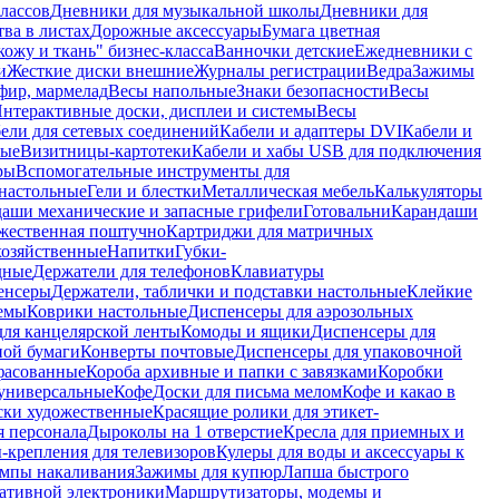
лассов
Дневники для музыкальной школы
Дневники для
тва в листах
Дорожные аксессуары
Бумага цветная
ожу и ткань" бизнес-класса
Ванночки детские
Ежедневники с
и
Жесткие диски внешние
Журналы регистрации
Ведра
Зажимы
фир, мармелад
Весы напольные
Знаки безопасности
Весы
нтерактивные доски, дисплеи и системы
Весы
ели для сетевых соединений
Кабели и адаптеры DVI
Кабели и
ные
Визитницы-картотеки
Кабели и хабы USB для подключения
ры
Вспомогательные инструменты для
настольные
Гели и блестки
Металлическая мебель
Калькуляторы
аши механические и запасные грифели
Готовальни
Карандаши
жественная поштучно
Картриджи для матричных
хозяйственные
Напитки
Губки-
дные
Держатели для телефонов
Клавиатуры
енсеры
Держатели, таблички и подставки настольные
Клейкие
емы
Коврики настольные
Диспенсеры для аэрозольных
ля канцелярской ленты
Комоды и ящики
Диспенсеры для
ной бумаги
Конверты почтовые
Диспенсеры для упаковочной
фасованные
Короба архивные и папки с завязками
Коробки
универсальные
Кофе
Доски для письма мелом
Кофе и какао в
ски художественные
Красящие ролики для этикет-
я персонала
Дыроколы на 1 отверстие
Кресла для приемных и
крепления для телевизоров
Кулеры для воды и аксессуары к
мпы накаливания
Зажимы для купюр
Лапша быстрого
тативной электроники
Маршрутизаторы, модемы и