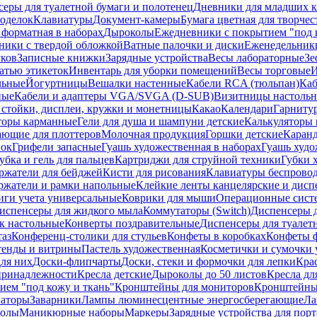
еры для туалетной бумаги и полотенец
Дневники для младших к
поделок
Клавиатуры
Документ-камеры
Бумага цветная для творчес
 форматная в наборах
Дыроколы
Ежедневники с покрытием "под к
ники с твердой обложкой
Ватные палочки и диски
Еженедельник
уков
Записные книжки
Зарядные устройства
Весы лабораторные
Зе
атью этикеток
Инвентарь для уборки помещений
Весы торговые
И
льные
Йогуртницы
Вешалки настенные
Кабели RCA (тюльпан)
Каб
ные
Кабели и адаптеры VGA/SVGA (D-SUB)
Визитницы настоль
стойки, дисплеи, кружки и монетницы
Какао
Календари
Гарниту
торы карманные
Гели для душа и шампуни детские
Калькуляторы 
ающие для плоттеров
Молочная продукция
Горшки детские
Каранд
пок
Грифели запасные
Гуашь художественная в наборах
Гуашь худо
убка и гель для пальцев
Картриджи для струйной техники
Губки 
ржатели для бейджей
Кисти для рисования
Клавиатуры беспрово
ржатели и рамки напольные
Клейкие ленты канцелярские и дисп
иги учета универсальные
Коврики для мыши
Операционные сист
испенсеры для жидкого мыла
Коммутаторы (Switch)
Диспенсеры д
к настольные
Конверты поздравительные
Диспенсеры для туалет
таз
Конференц-столики для стульев
Конфеты в коробках
Конфеты 
тенды и витрины
Пастель художественная
Косметички и сумочки 
ля них
Доски-флипчарты
Доски, стеки и формочки для лепки
Кра
принадлежности
Кресла детские
Дыроколы до 50 листов
Кресла дл
ием "под кожу и ткань"
Кронштейны для мониторов
Кронштейны-
аторы
Заварники
Лампы люминесцентные энергосберегающие
Ла
толы
Маникюрные наборы
Маркеры
Зарядные устройства для пор