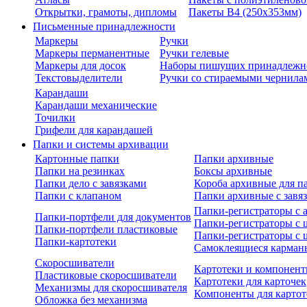
Открытки, грамоты, дипломы
Пакеты В4 (250х353мм)
Письменные принадлежности
Маркеры
Ручки
Маркеры перманентные
Ручки гелевые
Маркеры для досок
Наборы пишущих принадлежн
Текстовыделители
Ручки со стираемыми чернила
Карандаши
Карандаши механические
Точилки
Грифели для карандашей
Папки и системы архивации
Картонные папки
Папки архивные
Папки на резинках
Боксы архивные
Папки дело с завязками
Короба архивные для п
Папки с клапаном
Папки архивные с завя
Папки-регистраторы с
Папки-портфели для документов
Папки-регистраторы с 
Папки-портфели пластиковые
Папки-регистраторы с 
Папки-картотеки
Самоклеящиеся карман
Скоросшиватели
Картотеки и компонент
Пластиковые скоросшиватели
Картотеки для карточек
Механизмы для скоросшивателя
Компоненты для картот
Обложка без механизма