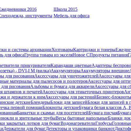
Ежедневники 2016
Школа 2015
Спецодежда, инструменты
Мебель для офиса
пки и системы архивации
Хозтовары
Картриджи и тонеры
Ежедне
ь для офиса
Группа товара из экселя
Новое С
Продукты питания
Г
ветвители прикуривателя
Карандаши цветные
Адаптеры беспрово
зетка) - DVI-I M (вилка)
Аккумуляторы
Аккумуляторы внешние
ры для рисования
Аксессуары для уничтожителей
Аксессуары для
дные материалы для пылесосов и полотеров
Аксессуары для опти
для рисования
Альбомы и бумага для акварели
Аксессуары для с
я штампов и печатей
Аксессуары для этикеточных принтеров
Ан
жи и держатели к ним
Акссесуары для растений
Бизнес-блокноты
инские детские
Блендеры
Блоки для записей
Блоки для записей в 
ечка первой помощи
Блокноты детские
Бумага белая классов А, 
рованная
Банкетки и скамьи для посетителей
Бумага писчая
Бумаг
инокли и зрительные трубы
Весы бытовые напольные
Бланки до
ки закрытых лотков для бумаг
Водонагреватели
Глобусы
Головны
ки
Держатели для бумаг
Детекторы и упаковщики банкнот
Диктоф