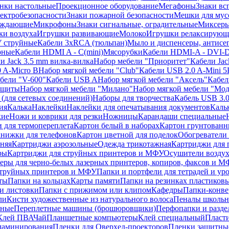
нки настольные
Проекционное оборудование
Мегафоны
Знаки вс
лектробезопасности
Знаки пожарной безопасности
Мешки для мус
еждающие
Микрофоны
Знаки сигнальные, оградительные
Миксер
и воздуха
Игрушки развивающие
Молоко
Игрушки релаксирующ
 струйные
Кабели 3xRCA (тюльпан)
Мыло и диспенсеры, антисе
рные
Кабели HDMI A - C(mini)
Мясорубки
Кабели HDMI-A - DVI-
и Jack 3.5 mm вилка-вилка
Набор мебели "Приоритет"
Кабели Jac
 A-Micro B
Набор мягкой мебели "Club"
Кабели USB 2.0 A-Mini 5
бели "V-600"
Кабели USB A
Набор мягкой мебели "Аксель"
Кабе
защиты
Набор мягкой мебели "Милано"
Набор мягкой мебели "Мод
(для сетевых соединений)
Наборы для творчества
Кабель USB 3.
ия
Калька
Наклейки
Наклейки для опечатывания документов
Каль
кие
Ножи и коврики для резки
Ножницы
Карандаши специальные
 для термопереплета
Картон белый в наборах
Картон грунтованн
нижки для телефонов
Картон цветной для поделок
Обогреватели
няя
Картриджи аэрозольные
Одежда трикотажная
Картриджи для 
ры
Картриджи для струйных принтеров и МФУ
Осушители воздух
еры для черно-белых лазерных принтеров, копиров, факсов и 
струйных принтеров и МФУ
Папки и портфели для тетрадей и уро
ты
Папки на кольцах
Карты памяти
Папки на резинках пластиков
и листовки
Папки с прижимом или клипом
Кафедры
Папки-конве
ли
Кисти художественные из натурального волоса
Пеналы школьн
ьные
Переплетные машины (брошюровщики)
Перфопапки и разде
Клей ПВА
Чай
Планшетные компьютеры
Клей специальный
Пласти
 ламинирования
Пленки для Оверхед-проекторов
Пленки защитны