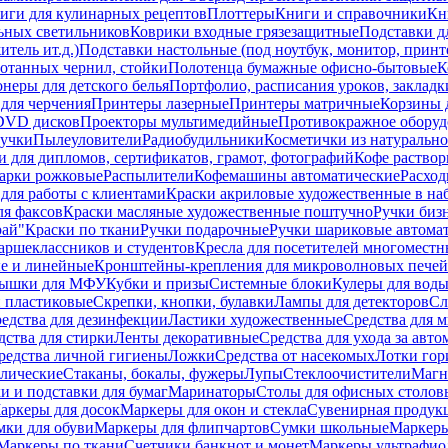
иги для кулинарных рецептов
Плоттеры
Книги и справочники
Кн
ьных светильников
Коврики входные грязезащитные
Подставки д
тель ит.д.)
Подставки настольные (под ноутбук, монитор, принтер
ботанных чернил, стойки
Полотенца бумажные офисно-бытовые
К
неры для детского белья
Портфолио, расписания уроков, закладк
для черчения
Принтеры лазерные
Принтеры матричные
Корзины 
 DVD дисков
Проекторы мультимедийные
Противокражное оборуд
учки
Пылеуловители
Радиобудильники
Косметички из натуральн
и для дипломов, сертификатов, грамот, фотографий
Кофе раство
арки рожковые
Распылители
Кофемашины автоматические
Расход
для работы с клиентами
Краски акриловые художественные в на
ля факсов
Краски масляные художественные поштучно
Ручки бизн
рай"
Краски по ткани
Ручки подарочные
Ручки шариковые автома
аршеклассников и студентов
Кресла для посетителей многоместн
е и линейные
Кронштейны-крепления для микроволновых печей
ышки для МФУ
Кубки и призы
Системные блоки
Кулеры для вод
 пластиковые
Скрепки, кнопки, булавки
Лампы для детекторов
Сл
едства для дезинфекции
Ластики художественные
Средства для 
дства для стирки
Ленты декоративные
Средства для ухода за авт
редства личной гигиены
Ложки
Средства от насекомых
Лотки гор
ллические
Стаканы, бокалы, фужеры
Лупы
Стеклоочистители
Магн
и и подставки для бумаг
Маринаторы
Столы для офисных столовы
аркеры для досок
Маркеры для окон и стекла
Сувенирная продук
мки для обуви
Маркеры для флипчартов
Сумки школьные
Маркеры
Маркеры по ткани
Счетчики банкнот и монет
Маркеры ультрафио