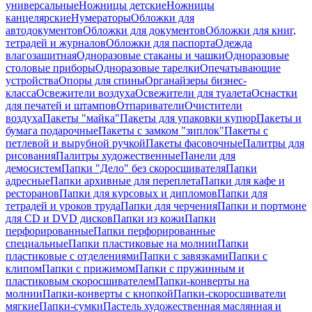
универсальные
Ножницы детские
Ножницы
канцелярские
Нумераторы
Обложки для
автодокументов
Обложки для документов
Обложки для книг,
тетрадей и журналов
Обложки для паспорта
Одежда
влагозащитная
Одноразовые стаканы и чашки
Одноразовые
столовые приборы
Одноразовые тарелки
Опечатывающие
устройства
Опоры для спины
Органайзеры бизнес-
класса
Освежители воздуха
Освежители для туалета
Оснастки
для печатей и штампов
Отпариватели
Очистители
воздуха
Пакеты "майка"
Пакеты для упаковки купюр
Пакеты и
бумага подарочные
Пакеты с замком "зиплок"
Пакеты с
петлевой и вырубной ручкой
Пакеты фасовочные
Палитры для
рисования
Палитры художественные
Панели для
демосистем
Папки "Дело" без скоросшивателя
Папки
адресные
Папки архивные для переплета
Папки для кафе и
ресторанов
Папки для курсовых и дипломов
Папки для
тетрадей и уроков труда
Папки для черчения
Папки и портмоне
для CD и DVD дисков
Папки из кожи
Папки
перфорированные
Папки перфорированные
специальные
Папки пластиковые на молнии
Папки
пластиковые с отделениями
Папки с завязками
Папки с
клипом
Папки с прижимом
Папки с пружинным и
пластиковым скоросшивателем
Папки-конверты на
молнии
Папки-конверты с кнопкой
Папки-скоросшиватели
мягкие
Папки-сумки
Пастель художественная маслянная и