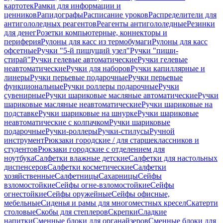
картотек
Рамки для информации и
ценников
Рапидографы
Расписание уроков
Распределители для
антигололедных реагентов
Реагенты антигололедные
Резинки
для денег
Розетки компьютерные, коннекторы и
периферия
Рулоны для касс из термобумаги
Рулоны для касс
офсетные
Ручки "5-й пишущий узел"
Ручки "пиши-
стирай"
Ручки гелевые автоматические
Ручки гелевые
неавтоматические
Ручки для наборов
Ручки капиллярные и
линеры
Ручки перьевые подарочные
Ручки перьевые
функциональные
Ручки роллеры подарочные
Ручки
сувенирные
Ручки шариковые масляные автоматические
Ручки
шариковые масляные неавтоматические
Ручки шариковые на
подставке
Ручки шариковые на шнурке
Ручки шариковые
неавтоматические с колпачком
Ручки шариковые
подарочные
Ручки-роллеры
Ручки-стилусы
Ручной
инструмент
Рюкзаки городские / для старшеклассников и
студентов
Рюкзаки городские с отделением для
ноутбука
Салфетки влажные детские
Салфетки для настольных
диспенсеров
Салфетки косметические
Салфетки
хозяйственные
Салфетницы
Сахарницы
Сейфы
взломостойкие
Сейфы огне-взломостойкие
Сейфы
огнестойкие
Сейфы оружейные
Сейфы офисные,
мебельные
Сиденья и рамы для многоместных кресел
Скатерти
столовые
Скобы для степлеров
Скрепки
Сладкие
напитки
Сменные блоки для органайзеров
Сменные блоки для