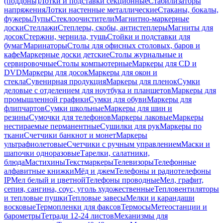
(поддоны)
Лотки и подставки секционные
Стабилизаторы
напряжения
Лотки настенные металлические
Стаканы, бокалы,
фужеры
Лупы
Стеклоочистители
Магнитно-маркерные
доски
Стеллажи
Степлеры, скобы, антистеплеры
Магниты для
досок
Стержни, чернила, тушь
Стойки и подставки для
бумаг
Маринаторы
Столы для офисных столовых, баров и
кафе
Маркерные доски детские
Столы журнальные и
сервировочные
Столы компьютерные
Маркеры для CD и
DVD
Маркеры для досок
Маркеры для окон и
стекла
Сувенирная продукция
Маркеры для пленок
Сумки
деловые с отделением для ноутбука и планшетов
Маркеры для
промышленной графики
Сумки для обуви
Маркеры для
флипчартов
Сумки школьные
Маркеры для шин и
резины
Сумочки для телефонов
Маркеры лаковые
Маркеры
нестираемые перманентные
Сушилки для рук
Маркеры по
ткани
Счетчики банкнот и монет
Маркеры
ультрафиолетовые
Счетчики с ручным управлением
Маски и
шапочки одноразовые
Тарелки, салатники,
блюда
Мастихины
Текстмаркеры
Телевизоры
Телефонные
алфавитные книжки
Мёд и джем
Телефоны и радиотелефоны
IP
Мел белый и цветной
Телефоны проводные
Мел, графит,
сепия, сангина, соус, уголь художественные
Тепловентиляторы
и тепловые пушки
Тепловые завесы
Мелки и карандаши
восковые
Термопленки для факсов
Термосы
Метеостанции и
барометры
Тетради 12-24 листов
Механизмы для