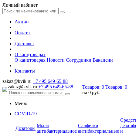
Личный кабинет
Акции
Оплата
Доставка
О канцтоварах
О канцтоварах
Новости
Сотрудники
Вакансии
Контакты
zakaz@kvik.ru
+7 495 649-65-88
zakaz@kvik.ru
+7 495 649-65-88
Товаров:
0
Товаров:
0
на
0 руб.
Меню
COVID-19
Средст
Мыло
Салфетки
дезинф
Дозаторы
антибактериальное
антибактериальные
и