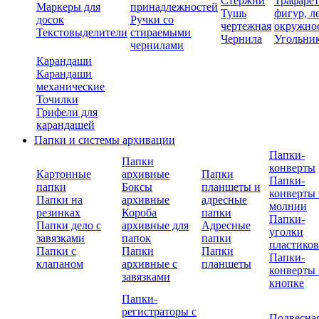
Стержни
Трафаре
Маркеры для
принадлежностей
Тушь
фигур, л
досок
Ручки со
чертежная
окружно
Текстовыделители
стираемыми
Чернила
Угольни
чернилами
Карандаши
Карандаши
механические
Точилки
Грифели для
карандашей
Папки и системы архивации
Папки-
Папки
конверты
Картонные
архивные
Папки
Папки-
папки
Боксы
планшеты и
конверты 
Папки на
архивные
адресные
молнии
резинках
Короба
папки
Папки-
Папки дело с
архивные для
Адресные
уголки
завязками
папок
папки
пластико
Папки с
Папки
Папки
Папки-
клапаном
архивные с
планшеты
конверты 
завязками
кнопке
Папки-
регистраторы с
Подвесна