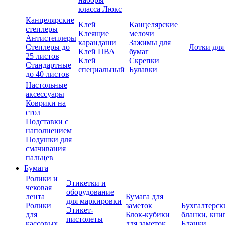
класса Люкс
Канцелярские
Клей
Канцелярские
степлеры
Клеящие
мелочи
Антистеплеры
карандаши
Зажимы для
Степлеры до
Лотки для
Клей ПВА
бумаг
25 листов
Клей
Скрепки
Стандартные
специальный
Булавки
до 40 листов
Настольные
аксессуары
Коврики на
стол
Подставки с
наполнением
Подушки для
смачивания
пальцев
Бумага
Ролики и
Этикетки и
чековая
оборудование
лента
Бумага для
для маркировки
Ролики
заметок
Бухгалтерск
Этикет-
для
Блок-кубики
бланки, кни
пистолеты
кассовых
для заметок
Бланки