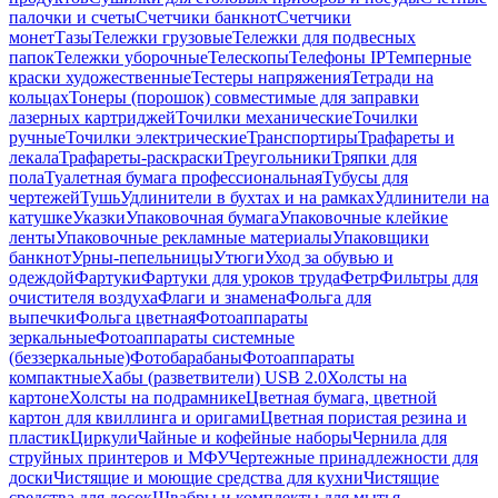
палочки и счеты
Счетчики банкнот
Счетчики
монет
Тазы
Тележки грузовые
Тележки для подвесных
папок
Тележки уборочные
Телескопы
Телефоны IP
Темперные
краски художественные
Тестеры напряжения
Тетради на
кольцах
Тонеры (порошок) совместимые для заправки
лазерных картриджей
Точилки механические
Точилки
ручные
Точилки электрические
Транспортиры
Трафареты и
лекала
Трафареты-раскраски
Треугольники
Тряпки для
пола
Туалетная бумага профессиональная
Тубусы для
чертежей
Тушь
Удлинители в бухтах и на рамках
Удлинители на
катушке
Указки
Упаковочная бумага
Упаковочные клейкие
ленты
Упаковочные рекламные материалы
Упаковщики
банкнот
Урны-пепельницы
Утюги
Уход за обувью и
одеждой
Фартуки
Фартуки для уроков труда
Фетр
Фильтры для
очистителя воздуха
Флаги и знамена
Фольга для
выпечки
Фольга цветная
Фотоаппараты
зеркальные
Фотоаппараты системные
(беззеркальные)
Фотобарабаны
Фотоаппараты
компактные
Хабы (разветвители) USB 2.0
Холсты на
картоне
Холсты на подрамнике
Цветная бумага, цветной
картон для квиллинга и оригами
Цветная пористая резина и
пластик
Циркули
Чайные и кофейные наборы
Чернила для
струйных принтеров и МФУ
Чертежные принадлежности для
доски
Чистящие и моющие средства для кухни
Чистящие
средства для досок
Швабры и комплекты для мытья