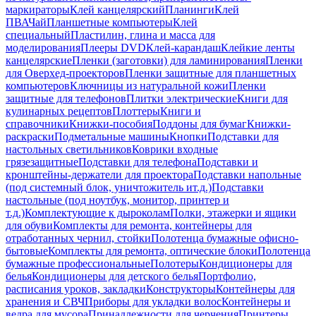
маркираторы
Клей канцелярский
Планинги
Клей
ПВА
Чай
Планшетные компьютеры
Клей
специальный
Пластилин, глина и масса для
моделирования
Плееры DVD
Клей-карандаш
Клейкие ленты
канцелярские
Пленки (заготовки) для ламинирования
Пленки
для Оверхед-проекторов
Пленки защитные для планшетных
компьютеров
Ключницы из натуральной кожи
Пленки
защитные для телефонов
Плитки электрические
Книги для
кулинарных рецептов
Плоттеры
Книги и
справочники
Книжки-пособия
Поддоны для бумаг
Книжки-
раскраски
Подметальные машины
Кнопки
Подставки для
настольных светильников
Коврики входные
грязезащитные
Подставки для телефона
Подставки и
кронштейны-держатели для проектора
Подставки напольные
(под системный блок, уничтожитель ит.д.)
Подставки
настольные (под ноутбук, монитор, принтер и
т.д.)
Комплектующие к дыроколам
Полки, этажерки и ящики
для обуви
Комплекты для ремонта, контейнеры для
отработанных чернил, стойки
Полотенца бумажные офисно-
бытовые
Комплекты для ремонта, оптические блоки
Полотенца
бумажные профессиональные
Полотеры
Кондиционеры для
белья
Кондиционеры для детского белья
Портфолио,
расписания уроков, закладки
Конструкторы
Контейнеры для
хранения и СВЧ
Приборы для укладки волос
Контейнеры и
ведра для мусора
Принадлежности для черчения
Принтеры