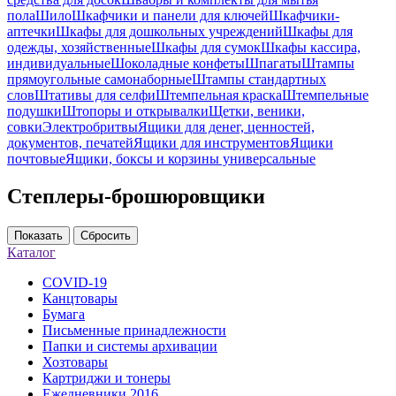
пола
Шило
Шкафчики и панели для ключей
Шкафчики-
аптечки
Шкафы для дошкольных учреждений
Шкафы для
одежды, хозяйственные
Шкафы для сумок
Шкафы кассира,
индивидуальные
Шоколадные конфеты
Шпагаты
Штампы
прямоугольные самонаборные
Штампы стандартных
слов
Штативы для селфи
Штемпельная краска
Штемпельные
подушки
Штопоры и открывалки
Щетки, веники,
совки
Электробритвы
Ящики для денег, ценностей,
документов, печатей
Ящики для инструментов
Ящики
почтовые
Ящики, боксы и корзины универсальные
Степлеры-брошюровщики
Показать
Сбросить
Каталог
COVID-19
Канцтовары
Бумага
Письменные принадлежности
Папки и системы архивации
Хозтовары
Картриджи и тонеры
Ежедневники 2016