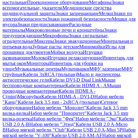
настольные
Проекционное оборудование
Мегафоны
Знаки
вспомогательные, указатели
Медицинские средства
индивидуальной защиты
Знаки запрещающие
Мелки
Знаки по
электробезопасности
Знаки пожарной безопасности
Мешки для
мусора
Знаки предписывающие
Расходные
материалы
Микроволновые печи и кронштейны
Знаки
предупреждающие
Микрофоны
Знаки сигнальные,
оградительные
Миксеры
Знаки эвакуационные
Минеральная и
питьевая вода
Зубные пасты детские
Минимойки
Иглы для
прошивки документов
Мойки воздуха
Игрушки
развивающие
Молоко
Игрушки релаксирующие
Инвентарь для
мытья окон
Мониторы
Инвентарь для уборки на
улице
Музыкальные центры
Мультиварки
МФУ лазерные
МФУ
струйные
Кабели 3xRCA (тюльпан)
Мыло и диспенсеры,
антисептические гели
Кабели DVI-D Dual Link
Мыши
беспроводные компьютерные
Кабели HDMI A - A
Мыши
проводные компьютерные
Кабели HDMI A -
C(mini)
Мясорубки
Кабели HDMI-A - DVI-D
Набор мебели
"Канц"
Кабели Jack 3.5 mm - 2xRCA (тюльпан)
Сетевое
оборудование
Набор мебели "Монолит"
Кабели Jack 3.5 mm
вилка-вилка
Набор мебели "Приоритет"
Кабели Jack 3.5 mm
вилка-розетка
Набор мебели "Фея"
Набор мебели "Эко"
Кабели
USB 2.0 A-B
Набор мебели "Этюд"
Кабели USB 2.0 A-Micro
B
Набор мягкой мебели "Club"
Кабели USB 2.0 A-Mini 5P
Набор
мягкой мебели "V-100"
Кабели USB 2.0 AM-AF
Набор мягкой