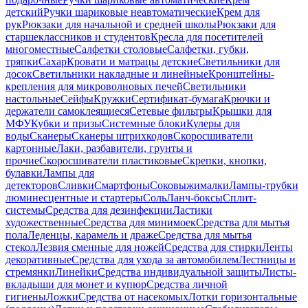
детский
Ручки шариковые неавтоматические
Крем для
рук
Рюкзаки для начальной и средней школы
Рюкзаки для
старшеклассников и студентов
Кресла для посетителей
многоместные
Салфетки столовые
Салфетки, губки,
тряпки
Сахар
Кровати и матрацы детские
Светильники для
досок
Светильники накладные и линейные
Кронштейны-
крепления для микроволновых печей
Светильники
настольные
Сейфы
Кружки
Сертификат-бумага
Крючки и
держатели самоклеящиеся
Сетевые фильтры
Крышки для
МФУ
Кубки и призы
Системные блоки
Кулеры для
воды
Сканеры
Сканеры штрихкодов
Скоросшиватели
картонные
Лаки, разбавители, грунты и
прочие
Скоросшиватели пластиковые
Скрепки, кнопки,
булавки
Лампы для
детекторов
Сливки
Смартфоны
Соковыжималки
Лампы-трубки
люминесцентные и стартеры
Соль
Ланч-боксы
Сплит-
системы
Средства для дезинфекции
Ластики
художественные
Средства для минимоек
Средства для мытья
пола
Леденцы, карамель и драже
Средства для мытья
стекол
Лезвия сменные для ножей
Средства для стирки
Ленты
декоративные
Средства для ухода за автомобилем
Лестницы и
стремянки
Линейки
Средства индивидуальной защиты
Листы-
вкладыши для монет и купюр
Средства личной
гигиены
Ложки
Средства от насекомых
Лотки горизонтальные