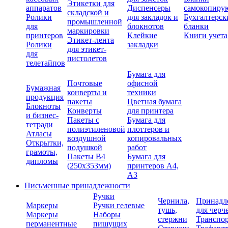
Этикетки для
аппаратов
Диспенсеры
самокопиру
складской и
Ролики
для закладок и
Бухгалтерск
промышленной
для
блокнотов
бланки
маркировки
принтеров
Клейкие
Книги учета
Этикет-лента
Ролики
закладки
для этикет-
для
пистолетов
телетайпов
Бумага для
Почтовые
офисной
Бумажная
конверты и
техники
продукция
пакеты
Цветная бумага
Блокноты
Конверты
для принтера
и бизнес-
Пакеты с
Бумага для
тетради
полиэтиленовой
плоттеров и
Атласы
воздушной
копировальных
Открытки,
подушкой
работ
грамоты,
Пакеты В4
Бумага для
дипломы
(250х353мм)
принтеров А4,
А3
Письменные принадлежности
Ручки
Чернила,
Принадл
Маркеры
Ручки гелевые
тушь,
для черч
Маркеры
Наборы
стержни
Транспо
перманентные
пишущих