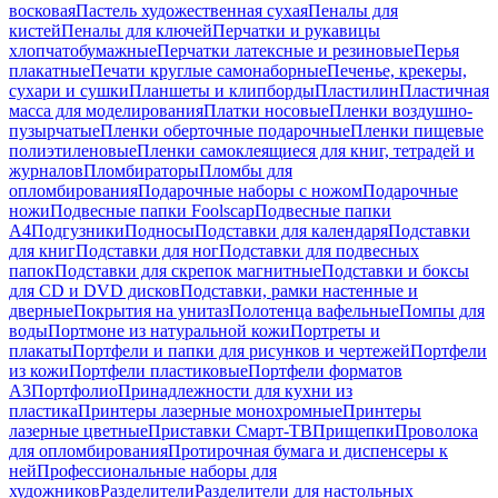
восковая
Пастель художественная сухая
Пеналы для
кистей
Пеналы для ключей
Перчатки и рукавицы
хлопчатобумажные
Перчатки латексные и резиновые
Перья
плакатные
Печати круглые самонаборные
Печенье, крекеры,
сухари и сушки
Планшеты и клипборды
Пластилин
Пластичная
масса для моделирования
Платки носовые
Пленки воздушно-
пузырчатые
Пленки оберточные подарочные
Пленки пищевые
полиэтиленовые
Пленки самоклеящиеся для книг, тетрадей и
журналов
Пломбираторы
Пломбы для
опломбирования
Подарочные наборы с ножом
Подарочные
ножи
Подвесные папки Foolscap
Подвесные папки
А4
Подгузники
Подносы
Подставки для календаря
Подставки
для книг
Подставки для ног
Подставки для подвесных
папок
Подставки для скрепок магнитные
Подставки и боксы
для CD и DVD дисков
Подставки, рамки настенные и
дверные
Покрытия на унитаз
Полотенца вафельные
Помпы для
воды
Портмоне из натуральной кожи
Портреты и
плакаты
Портфели и папки для рисунков и чертежей
Портфели
из кожи
Портфели пластиковые
Портфели форматов
А3
Портфолио
Принадлежности для кухни из
пластика
Принтеры лазерные монохромные
Принтеры
лазерные цветные
Приставки Смарт-ТВ
Прищепки
Проволока
для опломбирования
Протирочная бумага и диспенсеры к
ней
Профессиональные наборы для
художников
Разделители
Разделители для настольных