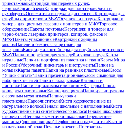
трикотажная
Картриджи для перьевых ручек,
чернила
Органайзеры
Картриджи для плоттеров
Орехи и
сухофрукты
Освежители воздуха и диспенсеры
Картриджи для
струйных принтеров и МФУ
Осушители воздуха
Картриджи и
тонеры для цветных лазерных принтеров и МФУ
Торговое
оборудование
Пакеты почтовые
Картриджи и тонеры для
черно-белых лазерных принтеров, копиров, факсов и
МФУ
Пакеты упаковочные
Картриджи с жидким
мылом
Панели и бамперы защитные для
телефонов
Картриджи-контейнеры для струйных принтеров и
МФУ
Папки и портфели для тетрадей и уроков труда
Карты
игральные
Папки и портфели из пластика и ткани
Карты Мира
и России
Уборочный инвентарь и инструменты
Папки на
кольцах
Карты памяти
Папки на резинках пластиковые
Кассы
"Учись считать"
Папки презентационные
Кассы символов для
наборных печатей
Папки с вкладышами
Каталоги и
листовки
Папки с прижимом или клипом
Кафедры
Папки-
конверты пластиковые
Кашпо для цветов
Папки-регистраторы
с арочным механизмом
Папки-уголки
пластиковые
Пароочистители
Кисти художественные из
натурального волоса
Пеналы школьные с наполнением
Кисти
художественные из синтетического волоса
Пеналы школьные
створчатые
Пеналы-косметички школьные
Переплетные
машины (брошюровщики)
Перфопапки и разделители
Клатчи
из натуральной кожи
Печенье, крекеры
Пистолеты-