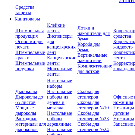
антисе
Средства
защиты
Канцтовары
Клейкие
Лотки и
Штемпельная
ленты
Корректи
накопители для
продукция
Диспенсеры
средства
бумаг
Оснастки для
для
Корректи
Короба для
печати
канцелярских
жидкость
бумаг
Штемпельные
лент
Корректи
Вертикальные
краски
Канцелярские
лента
накопители
Штемпельные
ленты
Корректи
Комплектующие
подушки
Монтажные
карандаш
для лотков
ленты
Настольные
наборы
Дыроколы
Настольные
Скобы для
Дыроколы до
наборы из
степлеров
Офисные 
65 листов
дерева и
Скобы для
ножницы
Мощные
металла
степлеров №10
Ножницы
дыроколы
Настольные
Скобы для
детские
Расходные
наборы
степлеров №23
Ножницы
материалы для
деревянные
Скобы для
Запасные 
дыроколов
Настольные
степлеров №24
наборы