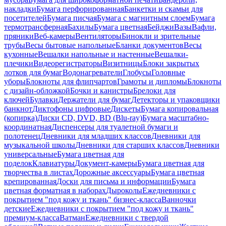
накладки
Бумага перфорированная
Банкетки и скамьи для
посетителей
Бумага писчая
Бумага с магнитным слоем
Бумага
термотрансферная
Бахилы
Бумага цветная
Бейджи
Вазы
Вафли,
пряники
Веб-камеры
Вентиляторы
Бинокли и зрительные
трубы
Весы бытовые напольные
Бланки документов
Весы
кухонные
Вешалки напольные и настенные
Вешалки-
плечики
Видеорегистраторы
Визитницы
Блоки закрытых
лотков для бумаг
Водонагреватели
Глобусы
Головные
уборы
Блокноты для флипчартов
Грамоты и дипломы
Блокноты
с дизайн-обложкой
Бочки и канистры
Брелоки для
ключей
Булавки
Держатели для бумаг
Детекторы и упаковщики
банкнот
Диктофоны цифровые
Дискеты
Бумага копировальная
(копирка)
Диски CD, DVD, BD (Blu-ray)
Бумага масштабно-
координатная
Диспенсеры для туалетной бумаги и
полотенец
Дневники для младших классов
Дневники для
музыкальной школы
Дневники для старших классов
Дневники
универсальные
Бумага цветная для
поделок
Клавиатуры
Документ-камеры
Бумага цветная для
творчества в листах
Дорожные аксессуары
Бумага цветная
крепированная
Доски для письма и информации
Бумага
цветная форматная в наборах
Дыроколы
Ежедневники с
покрытием "под кожу и ткань" бизнес-класса
Ванночки
детские
Ежедневники с покрытием "под кожу и ткань"
премиум-класса
Ватман
Ежедневники с твердой