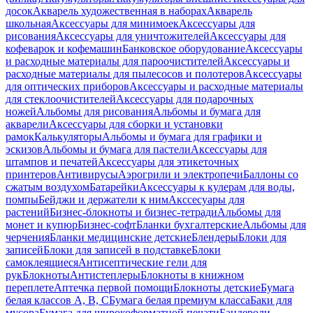
досок
Акварель художественная в наборах
Акварель
школьная
Аксессуары для минимоек
Аксессуары для
рисования
Аксессуары для уничтожителей
Аксессуары для
кофеварок и кофемашин
Банковское оборудование
Аксессуары
и расходные материалы для пароочистителей
Аксессуары и
расходные материалы для пылесосов и полотеров
Аксессуары
для оптических приборов
Аксессуары и расходные материалы
для стеклоочистителей
Аксессуары для подарочных
ножей
Альбомы для рисования
Альбомы и бумага для
акварели
Аксессуары для сборки и установки
рамок
Калькуляторы
Альбомы и бумага для графики и
эскизов
Альбомы и бумага для пастели
Аксессуары для
штампов и печатей
Аксессуары для этикеточных
принтеров
Антивирусы
Аэрогрили и электропечи
Баллоны со
сжатым воздухом
Батарейки
Аксессуары к кулерам для воды,
помпы
Бейджи и держатели к ним
Акссесуары для
растений
Бизнес-блокноты и бизнес-тетради
Альбомы для
монет и купюр
Бизнес-софт
Бланки бухгалтерские
Альбомы для
черчения
Бланки медицинские детские
Блендеры
Блоки для
записей
Блоки для записей в подставке
Блоки
самоклеящиеся
Антисептические гели для
рук
Блокноты
Антистеплеры
Блокноты в книжном
переплете
Аптечка первой помощи
Блокноты детские
Бумага
белая классов А, В, С
Бумага белая премиум класса
Баки для
мусора
Бумага для широкоформатной печати
Бандероли,