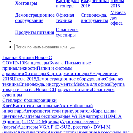
Картриджи
Ежедневники
Школа
Хозтовары
и тонеры
2016
2015
Мебель
Демонстрационное
Офисная
Спецодежда,
для
оборудование
техника
инструменты
офиса
Галантерея,
Продукты питания
сувениры
Главная
Каталог
Новое С
COVID-19
Канцтовары
Бумага
Письменные
принадлежности
Папки и системы
архивации
Хозтовары
Картриджи и тонеры
Ежедневники
2016
Школа 2015
Демонстрационное оборудование
Офисная
техника
Спецодежда, инструменты
Мебель для офиса
Группа
товара из экселя
Новое С
Продукты питания
Галантерея,
сувениры
Степлеры-брошюровщики
Клей
Картотеки настольные
Автомобильный
инвентарь
Авторазветвители прикуривателя
Карандаши
цветные
Адаптеры беспроводные Wi-Fi
Адаптеры HDMI-A
F(розетка) - DVI-D M(вилка)
Адаптеры сетевые
(карты)
Адаптеры VGA F (D-SUB, розетка) - DVI-I M
(вилка)
Аккумуляторы
Аккумуляторы внешние
Аксессуары для