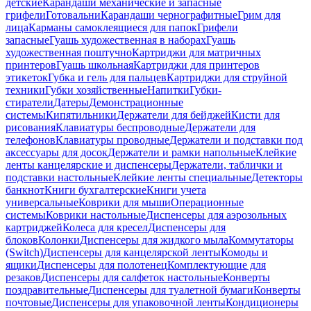
детские
Карандаши механические и запасные
грифели
Готовальни
Карандаши чернографитные
Грим для
лица
Карманы самоклеящиеся для папок
Грифели
запасные
Гуашь художественная в наборах
Гуашь
художественная поштучно
Картриджи для матричных
принтеров
Гуашь школьная
Картриджи для принтеров
этикеток
Губка и гель для пальцев
Картриджи для струйной
техники
Губки хозяйственные
Напитки
Губки-
стиратели
Датеры
Демонстрационные
системы
Кипятильники
Держатели для бейджей
Кисти для
рисования
Клавиатуры беспроводные
Держатели для
телефонов
Клавиатуры проводные
Держатели и подставки под
аксессуары для досок
Держатели и рамки напольные
Клейкие
ленты канцелярские и диспенсеры
Держатели, таблички и
подставки настольные
Клейкие ленты специальные
Детекторы
банкнот
Книги бухгалтерские
Книги учета
универсальные
Коврики для мыши
Операционные
системы
Коврики настольные
Диспенсеры для аэрозольных
картриджей
Колеса для кресел
Диспенсеры для
блоков
Колонки
Диспенсеры для жидкого мыла
Коммутаторы
(Switch)
Диспенсеры для канцелярской ленты
Комоды и
ящики
Диспенсеры для полотенец
Комплектующие для
резаков
Диспенсеры для салфеток настольные
Конверты
поздравительные
Диспенсеры для туалетной бумаги
Конверты
почтовые
Диспенсеры для упаковочной ленты
Кондиционеры