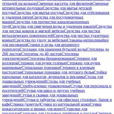
тетрадей на кольцах
Сменные кассеты для фильтров
Сменные
штемпельные подушки
Средства для мытья детской
посуды
Средства для мытья посуды
Средства для отбеливания
и удаления пятен
Средства для посудомоечных
машин
Средства для прочистки канализационных
труб
Средства для смягчения воды и удаления накипи
Средства
для чистки ковров и мягкой мебели
Средства для чистки
металлических поверхностей
Средства для чистки туалетных
комнат
Средства по уходу за мебелью
Стаканы-непроливайки
для рисования
Станки и иглы для архивного
переплета
Стеллажи для хранения бутылей воды
Степлеры до
260 листов
Степлеры до 40 листов
Степлеры
электрические
Степлеры-брошюровщики
Стержни для
роллеров
Стержни для ручек гелевые
Стержни для ручек
шариковые
Стиральные порошки
Стержни к клеевым
пистолетам
Стиральные порошки для детского белья
Стойки
напольные для каталогов, журналов и рекламы
Столы для
дошкольных учреждений
Столы для учебных
заведений
Стрейч-пленки упаковочные
Стулья для персонала и
посетителей
Стулья для школ и других учебных
заведений
Стулья и скамьи для дошкольных
учреждений
Стулья и табуреты для офисных столовых, баров и
кафе
Стяжки (хомуты)
Сумки из натуральной кожи
Сумки
инкассаторские и мешки для монет
Сушилки для
продуктов
Сушилки для столовых приборов и посуды
Счетные