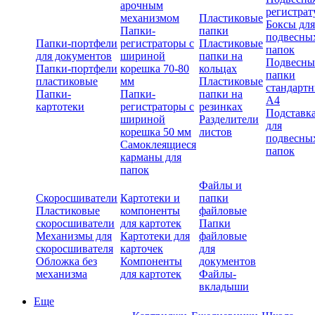
арочным
регистрат
механизмом
Пластиковые
Боксы для
Папки-
папки
подвесны
Папки-портфели
регистраторы с
Пластиковые
папок
для документов
шириной
папки на
Подвесны
Папки-портфели
корешка 70-80
кольцах
папки
пластиковые
мм
Пластиковые
стандарт
Папки-
Папки-
папки на
А4
картотеки
регистраторы с
резинках
Подставк
шириной
Разделители
для
корешка 50 мм
листов
подвесны
Самоклеящиеся
папок
карманы для
папок
Файлы и
Скоросшиватели
Картотеки и
папки
Пластиковые
компоненты
файловые
скоросшиватели
для картотек
Папки
Механизмы для
Картотеки для
файловые
скоросшивателя
карточек
для
Обложка без
Компоненты
документов
механизма
для картотек
Файлы-
вкладыши
Еще