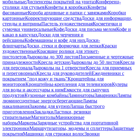
мобильные
Диспенсеры покрытий на унитаз
Конференц-
столики для стульев
Конфеты в коробках
Конфеты
фасованные
Короба архивные и папки с завязками
Коробки
картонные
Корректирующие средства
Доски для информации,
стенды и витрины
Пастель художественная
Косметички и
сумочки универсальные
Кофе
Доски для письма мелом
Кофе и
какао в капсулах
Доски для черчения и
рейсшины
Кофемашины и кофе для них
Доски-
флипчарты
Доски, стеки и формочки для лепки
Краски
художественные
Красящие ролики для этикет-
пистолетов
Дыроколы до 300 листов
Письменные и чертежные
принадлежности
Кресла детские
Дыроколы до 50 листов
Кресла
для персонала
Дыроколы на 1 отверстие
Кресла для приемных
и переговорных
Кресла для руководителей
Ежедневники с
покрытием "под кожу и ткань"
Кронштейны для
мониторов
Кронштейны-крепления для телевизоров
Кулеры
для воды и аксессуары к ним
Емкости для сыпучих
продуктов
Кухонные комбайны
Ламинаторы
Заварники
Лампы
люминесцентные энергосберегающие
Лампы
накаливания
Зажимы для купюр
Лапша быстрого
приготовления
Закладки
Ластики, резинки
стирательные
Магнитолы
Маникюрные
наборы
Маркеры
Зарядные устройства для портативной
электроники
Маршрутизаторы, модемы и сплиттеры
Защитные
покрытия
Машинки для стрижки волос
Звонки