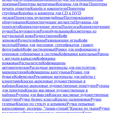
лазерные
Принтеры матричные
Корзины для бумаг
Принтеры
печати этикеток
Короба и накопители
Принтеры
струйные
Коробки и конверты для CD и DVD
дисков
Проекторы мультимедийные
Противокражное
оборудование
Корректирующие жидкости
Пружины для
переплета
Корректирующие ленты
Пылесосы
Корректирующие
ручки
Пылеуловители
Радиобудильники
Косметички из
натуральной кожи
Радиостанции
Кофе
зерновой
Радиотелефоны
Развивающие игры
Кофе
молотый
Рамки для дипломов, сертификатов, грамот,
фотографий
Кофе растворимый
Рамки для информации и
ценников собираемые в системы
Кофеварки капельные
Ранцы
с жестким каркасом
Кофеварки
рожковые
Распылители
Кофемашины
автоматические
Расходные материалы для пистолетов-
маркираторов
Кофемашины капсульные
Резаки для
бумаги
Кофемолки
Рекламные материалы для работы с
клиентами
Краски акриловые художественные в
наборах
Краски акриловые художественные поштучно
Рулоны
для принтера
Краски масляные художественные в
наборах
Рулоны для факсов
Краски масляные художественные
поштучно
Ручки бизнес-класса
Краски пальчиковые
Ручки
гелевые
Краски по стеклу и керамике
Ручки перьевые,
капиллярные, роллеры, "пиши-стирай"
Краски по ткани
Ручки
подарочные
Ручки шариковые автоматические
Крем