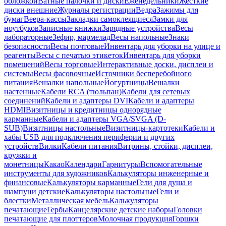
обложкой
Ватные палочки и диски
Еженедельники
Жесткие
диски внешние
Журналы регистрации
Ведра
Зажимы для
бумаг
Веера-кассы
Закладки самоклеящиеся
Замки для
ноутбуков
Записные книжки
Зарядные устройства
Весы
лабораторные
Зефир, мармелад
Весы напольные
Знаки
безопасности
Весы почтовые
Инвентарь для уборки на улице и
реагенты
Весы с печатью этикеток
Инвентарь для уборки
помещений
Весы торговые
Интерактивные доски, дисплеи и
системы
Весы фасовочные
Источники бесперебойного
питания
Вешалки напольные
Йогуртницы
Вешалки
настенные
Кабели RCA (тюльпан)
Кабели для сетевых
соединений
Кабели и адаптеры DVI
Кабели и адаптеры
HDMI
Визитницы и кредитницы однорядные
карманные
Кабели и адаптеры VGA/SVGA (D-
SUB)
Визитницы настольные
Визитницы-картотеки
Кабели и
хабы USB для подключения периферии и других
устройств
Вилки
Кабели питания
Витрины, стойки, дисплеи,
кружки и
монетницы
Какао
Календари
Гарнитуры
Вспомогательные
инструменты для художников
Калькуляторы инженерные и
финансовые
Калькуляторы карманные
Гели для душа и
шампуни детские
Калькуляторы настольные
Гели и
блестки
Металлическая мебель
Калькуляторы
печатающие
Гербы
Канцелярские детские наборы
Головки
печатающие для плоттеров
Молочная продукция
Горшки