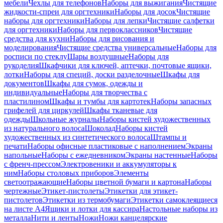
мебели
Чехлы для телефонов
Наборы для выжигания
Чистящие
жидкости-спреи для оргтехники
Наборы для досок
Чистящие
наборы для оргтехники
Наборы для лепки
Чистящие салфетки
для оргтехники
Наборы для первоклассников
Чистящие
средства для кухни
Наборы для рисования и
моделирования
Чистящие средства универсальные
Наборы для
росписи по стеклу
Шары воздушные
Наборы для
рукоделия
Шкафчики для ключей, аптечки, почтовые ящики,
лотки
Наборы для специй, доски разделочные
Шкафы для
документов
Шкафы для сумок, одежды и
индивидуальные
Наборы для творчества с
пластилином
Шкафы и тумбы для картотек
Наборы запасных
грифелей для циркулей
Шкафы тканевые для
одежды
Школьные журналы
Наборы кистей художественных
из натурального волоса
Шоколад
Наборы кистей
художественных из синтетического волоса
Штампы и
печати
Наборы офисные пластиковые с наполнением
Экраны
напольные
Наборы с ежедневником
Экраны настенные
Наборы
с френч-прессом
Электровеники и аккумуляторы к
ним
Наборы столовых приборов
Элементы
светоотражающие
Наборы цветной бумаги и картона
Наборы
чертежные
Этикет-пистолеты
Этикетки для этикет-
пистолетов
Этикетки из термобумаги
Этикетки самоклеящиеся
на листе А4
Ящики и лотки для кассира
Настольные наборы из
металла
Нити и ленты
Ножи
Ножи канцелярские