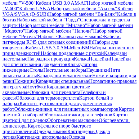
мебели "V-500"
Кабели USB 3.0 AM-AF
Набор мягкой мебели
"V-600"
Кабели USB A
Набор мягкой мебели "Аксель"
Кабели
VGA/SVGA (D-SUB)
Набор мягкой мебели "Ва-Банк"
Кабели в
бухтах
Набор мягкой мебели "Гарда"
Спецодежда и средства
защиты
Набор мягкой мебели "Милано"
Набор мягкой мебели
"Модесто"
Набор мягкой мебели "Наполи"
Набор мягкой
мебели "Ригель"
Наборы <Клавиатура + мышь>
Кабели-
патчкорды RJ45 (для сетевых соединений)
Наборы для
творчества
Кабель USB 3.0 AM-MicroBM
Наборы письменных
принадлежностей
Наборы подарочные с ручкой
Календари
настольные
Наградная продукция
Калька
Наклейки
Наклейки
для опечатывания документов
Калькуляторы
инженерные
Столы
Настольные наборы
Наушники
Нити,
шпагаты и иглы
Карандаши механические
Ножи и коврики для
резки
Ножницы
Карандаши специальные
Нормативно-правовая
литература
Ноутбуки
Карандаши цветные
акварельные
Обложки для переплета
Телефоны и
факсы
Обложки для термопереплета
Картон белый в
наборах
Картон грунтованный для художественных
работ
Обложки-книжки для планшетных компьютеров
Картон
цветной в наборах
Обложки-книжки для телефонов
Картон
цветной для поделок
Обогреватели масляные
Обогреватели-
конвекторы
Картофельное пюре быстрого
приготовления
Одежда зимняя
Картридеры
Одежда
летняя
Картриджи аэрозольные
Одежда