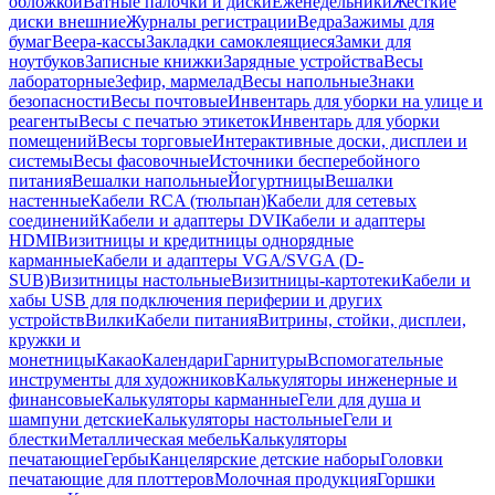
обложкой
Ватные палочки и диски
Еженедельники
Жесткие
диски внешние
Журналы регистрации
Ведра
Зажимы для
бумаг
Веера-кассы
Закладки самоклеящиеся
Замки для
ноутбуков
Записные книжки
Зарядные устройства
Весы
лабораторные
Зефир, мармелад
Весы напольные
Знаки
безопасности
Весы почтовые
Инвентарь для уборки на улице и
реагенты
Весы с печатью этикеток
Инвентарь для уборки
помещений
Весы торговые
Интерактивные доски, дисплеи и
системы
Весы фасовочные
Источники бесперебойного
питания
Вешалки напольные
Йогуртницы
Вешалки
настенные
Кабели RCA (тюльпан)
Кабели для сетевых
соединений
Кабели и адаптеры DVI
Кабели и адаптеры
HDMI
Визитницы и кредитницы однорядные
карманные
Кабели и адаптеры VGA/SVGA (D-
SUB)
Визитницы настольные
Визитницы-картотеки
Кабели и
хабы USB для подключения периферии и других
устройств
Вилки
Кабели питания
Витрины, стойки, дисплеи,
кружки и
монетницы
Какао
Календари
Гарнитуры
Вспомогательные
инструменты для художников
Калькуляторы инженерные и
финансовые
Калькуляторы карманные
Гели для душа и
шампуни детские
Калькуляторы настольные
Гели и
блестки
Металлическая мебель
Калькуляторы
печатающие
Гербы
Канцелярские детские наборы
Головки
печатающие для плоттеров
Молочная продукция
Горшки