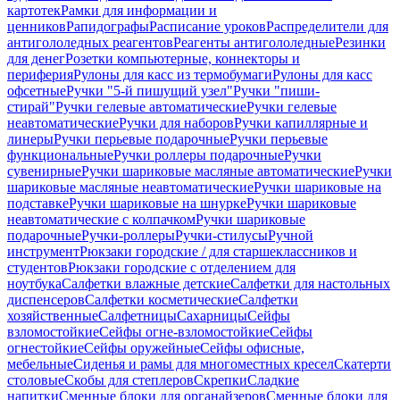
картотек
Рамки для информации и
ценников
Рапидографы
Расписание уроков
Распределители для
антигололедных реагентов
Реагенты антигололедные
Резинки
для денег
Розетки компьютерные, коннекторы и
периферия
Рулоны для касс из термобумаги
Рулоны для касс
офсетные
Ручки "5-й пишущий узел"
Ручки "пиши-
стирай"
Ручки гелевые автоматические
Ручки гелевые
неавтоматические
Ручки для наборов
Ручки капиллярные и
линеры
Ручки перьевые подарочные
Ручки перьевые
функциональные
Ручки роллеры подарочные
Ручки
сувенирные
Ручки шариковые масляные автоматические
Ручки
шариковые масляные неавтоматические
Ручки шариковые на
подставке
Ручки шариковые на шнурке
Ручки шариковые
неавтоматические с колпачком
Ручки шариковые
подарочные
Ручки-роллеры
Ручки-стилусы
Ручной
инструмент
Рюкзаки городские / для старшеклассников и
студентов
Рюкзаки городские с отделением для
ноутбука
Салфетки влажные детские
Салфетки для настольных
диспенсеров
Салфетки косметические
Салфетки
хозяйственные
Салфетницы
Сахарницы
Сейфы
взломостойкие
Сейфы огне-взломостойкие
Сейфы
огнестойкие
Сейфы оружейные
Сейфы офисные,
мебельные
Сиденья и рамы для многоместных кресел
Скатерти
столовые
Скобы для степлеров
Скрепки
Сладкие
напитки
Сменные блоки для органайзеров
Сменные блоки для