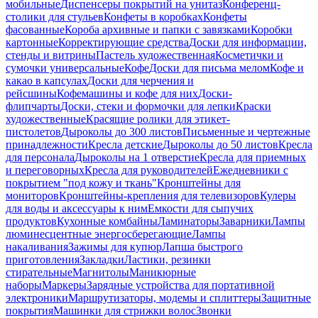
мобильные
Диспенсеры покрытий на унитаз
Конференц-
столики для стульев
Конфеты в коробках
Конфеты
фасованные
Короба архивные и папки с завязками
Коробки
картонные
Корректирующие средства
Доски для информации,
стенды и витрины
Пастель художественная
Косметички и
сумочки универсальные
Кофе
Доски для письма мелом
Кофе и
какао в капсулах
Доски для черчения и
рейсшины
Кофемашины и кофе для них
Доски-
флипчарты
Доски, стеки и формочки для лепки
Краски
художественные
Красящие ролики для этикет-
пистолетов
Дыроколы до 300 листов
Письменные и чертежные
принадлежности
Кресла детские
Дыроколы до 50 листов
Кресла
для персонала
Дыроколы на 1 отверстие
Кресла для приемных
и переговорных
Кресла для руководителей
Ежедневники с
покрытием "под кожу и ткань"
Кронштейны для
мониторов
Кронштейны-крепления для телевизоров
Кулеры
для воды и аксессуары к ним
Емкости для сыпучих
продуктов
Кухонные комбайны
Ламинаторы
Заварники
Лампы
люминесцентные энергосберегающие
Лампы
накаливания
Зажимы для купюр
Лапша быстрого
приготовления
Закладки
Ластики, резинки
стирательные
Магнитолы
Маникюрные
наборы
Маркеры
Зарядные устройства для портативной
электроники
Маршрутизаторы, модемы и сплиттеры
Защитные
покрытия
Машинки для стрижки волос
Звонки