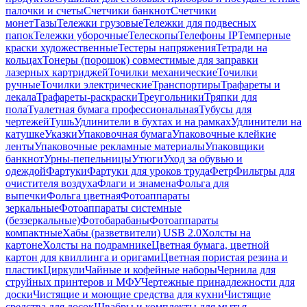
палочки и счеты
Счетчики банкнот
Счетчики
монет
Тазы
Тележки грузовые
Тележки для подвесных
папок
Тележки уборочные
Телескопы
Телефоны IP
Темперные
краски художественные
Тестеры напряжения
Тетради на
кольцах
Тонеры (порошок) совместимые для заправки
лазерных картриджей
Точилки механические
Точилки
ручные
Точилки электрические
Транспортиры
Трафареты и
лекала
Трафареты-раскраски
Треугольники
Тряпки для
пола
Туалетная бумага профессиональная
Тубусы для
чертежей
Тушь
Удлинители в бухтах и на рамках
Удлинители на
катушке
Указки
Упаковочная бумага
Упаковочные клейкие
ленты
Упаковочные рекламные материалы
Упаковщики
банкнот
Урны-пепельницы
Утюги
Уход за обувью и
одеждой
Фартуки
Фартуки для уроков труда
Фетр
Фильтры для
очистителя воздуха
Флаги и знамена
Фольга для
выпечки
Фольга цветная
Фотоаппараты
зеркальные
Фотоаппараты системные
(беззеркальные)
Фотобарабаны
Фотоаппараты
компактные
Хабы (разветвители) USB 2.0
Холсты на
картоне
Холсты на подрамнике
Цветная бумага, цветной
картон для квиллинга и оригами
Цветная пористая резина и
пластик
Циркули
Чайные и кофейные наборы
Чернила для
струйных принтеров и МФУ
Чертежные принадлежности для
доски
Чистящие и моющие средства для кухни
Чистящие
средства для досок
Швабры и комплекты для мытья