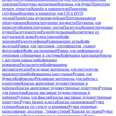
лазерные
Принтеры матричные
Корзины для бумаг
Принтеры
печати этикеток
Короба и накопители
Принтеры
струйные
Коробки и конверты для CD и DVD
дисков
Проекторы мультимедийные
Противокражное
оборудование
Корректирующие жидкости
Пружины для
переплета
Корректирующие ленты
Пылесосы
Корректирующие
ручки
Пылеуловители
Радиобудильники
Косметички из
натуральной кожи
Радиостанции
Кофе
зерновой
Радиотелефоны
Развивающие игры
Кофе
молотый
Рамки для дипломов, сертификатов, грамот,
фотографий
Кофе растворимый
Рамки для информации и
ценников собираемые в системы
Кофеварки капельные
Ранцы
с жестким каркасом
Кофеварки
рожковые
Распылители
Кофемашины
автоматические
Расходные материалы для пистолетов-
маркираторов
Кофемашины капсульные
Резаки для
бумаги
Кофемолки
Рекламные материалы для работы с
клиентами
Краски акриловые художественные в
наборах
Краски акриловые художественные поштучно
Рулоны
для принтера
Краски масляные художественные в
наборах
Рулоны для факсов
Краски масляные художественные
поштучно
Ручки бизнес-класса
Краски пальчиковые
Ручки
гелевые
Краски по стеклу и керамике
Ручки перьевые,
капиллярные, роллеры, "пиши-стирай"
Краски по ткани
Ручки
подарочные
Ручки шариковые автоматические
Крем