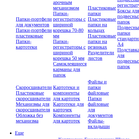
арочным
регистрат
механизмом
Пластиковые
Боксы для
Папки-
папки
подвесны
Папки-портфели
регистраторы с
Пластиковые
папок
для документов
шириной
папки на
Подвесны
Папки-портфели
корешка 70-80
кольцах
папки
пластиковые
мм
Пластиковые
стандарт
Папки-
Папки-
папки на
А4
картотеки
регистраторы с
резинках
Подставк
шириной
Разделители
для
корешка 50 мм
листов
подвесны
Самоклеящиеся
папок
карманы для
папок
Файлы и
Скоросшиватели
Картотеки и
папки
Пластиковые
компоненты
файловые
скоросшиватели
для картотек
Папки
Механизмы для
Картотеки для
файловые
скоросшивателя
карточек
для
Обложка без
Компоненты
документов
механизма
для картотек
Файлы-
вкладыши
Еще