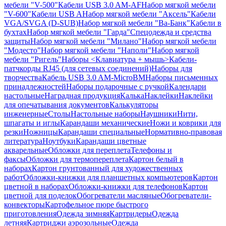
мебели "V-500"
Кабели USB 3.0 AM-AF
Набор мягкой мебели
"V-600"
Кабели USB A
Набор мягкой мебели "Аксель"
Кабели
VGA/SVGA (D-SUB)
Набор мягкой мебели "Ва-Банк"
Кабели в
бухтах
Набор мягкой мебели "Гарда"
Спецодежда и средства
защиты
Набор мягкой мебели "Милано"
Набор мягкой мебели
"Модесто"
Набор мягкой мебели "Наполи"
Набор мягкой
мебели "Ригель"
Наборы <Клавиатура + мышь>
Кабели-
патчкорды RJ45 (для сетевых соединений)
Наборы для
творчества
Кабель USB 3.0 AM-MicroBM
Наборы письменных
принадлежностей
Наборы подарочные с ручкой
Календари
настольные
Наградная продукция
Калька
Наклейки
Наклейки
для опечатывания документов
Калькуляторы
инженерные
Столы
Настольные наборы
Наушники
Нити,
шпагаты и иглы
Карандаши механические
Ножи и коврики для
резки
Ножницы
Карандаши специальные
Нормативно-правовая
литература
Ноутбуки
Карандаши цветные
акварельные
Обложки для переплета
Телефоны и
факсы
Обложки для термопереплета
Картон белый в
наборах
Картон грунтованный для художественных
работ
Обложки-книжки для планшетных компьютеров
Картон
цветной в наборах
Обложки-книжки для телефонов
Картон
цветной для поделок
Обогреватели масляные
Обогреватели-
конвекторы
Картофельное пюре быстрого
приготовления
Одежда зимняя
Картридеры
Одежда
летняя
Картриджи аэрозольные
Одежда