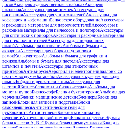
досок
Акварель художественная в наборах
Акварель
школьная
Аксессуары для минимоек
Аксессуары для
рисования
Аксессуары для уничтожителей
Аксессуары для
кофеварок и кофемашин
Банковское оборудование
Аксессуары
и расходные материалы для пароочистителей
Аксессуары и
расходные материалы для пылесосов и полотеров
Аксессуары
для оптических приборов
Аксессуары и расходные материалы
для стеклоочистителей
Аксессуары для подарочных
ножей
Альбомы для рисования
Альбомы и бумага для
акварели
Аксессуары для сборки и установки
рамок
Калькуляторы
Альбомы и бумага для графики и
эскизов
Альбомы и бумага для пастели
Аксессуары для
штампов и печатей
Аксессуары для этикеточных
принтеров
Антивирусы
Аэрогрили и электропечи
Баллоны со
сжатым воздухом
Батарейки
Аксессуары к кулерам для воды,
помпы
Бейджи и держатели к ним
Акссесуары для
растений
Бизнес-блокноты и бизнес-тетради
Альбомы для
монет и купюр
Бизнес-софт
Бланки бухгалтерские
Альбомы для
черчения
Бланки медицинские детские
Блендеры
Блоки для
записей
Блоки для записей в подставке
Блоки
самоклеящиеся
Антисептические гели для
рук
Блокноты
Антистеплеры
Блокноты в книжном
переплете
Аптечка первой помощи
Блокноты детские
Бумага
белая классов А, В, С
Бумага белая премиум класса
Баки для
мусора
Бумага для широкоформатной печати
Бандероли,