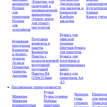
Этикетки для
аппаратов
Диспенсеры
самокопиру
складской и
Ролики
для закладок и
Бухгалтерск
промышленной
для
блокнотов
бланки
маркировки
принтеров
Клейкие
Книги учета
Этикет-лента
Ролики
закладки
для этикет-
для
пистолетов
телетайпов
Бумага для
Почтовые
офисной
Бумажная
конверты и
техники
продукция
пакеты
Цветная бумага
Блокноты
Конверты
для принтера
и бизнес-
Пакеты с
Бумага для
тетради
полиэтиленовой
плоттеров и
Атласы
воздушной
копировальных
Открытки,
подушкой
работ
грамоты,
Пакеты В4
Бумага для
дипломы
(250х353мм)
принтеров А4,
А3
Письменные принадлежности
Ручки
Чернила,
Принадл
Маркеры
Ручки гелевые
тушь,
для черч
Маркеры
Наборы
стержни
Транспо
перманентные
пишущих