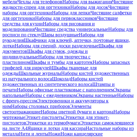
мебели
Чехлы для телефонов
Наборы для выжигания
Чистящие
жидкости-спреи для оргтехники
Наборы для досок
Чистящие
наборы для оргтехники
Наборы для лепки
Чистящие салфетки
для оргтехники
Наборы для первоклассников
Чистящие
средства для кухни
Наборы для рисования и
моделирования
Чистящие средства универсальные
Наборы для
росписи по стеклу
Шары воздушные
Наборы для
рукоделия
Шкафчики для ключей, аптечки, почтовые ящики,
лотки
Наборы для специй, доски разделочные
Шкафы для
документов
Шкафы для сумок, одежды и
индивидуальные
Наборы для творчества с
пластилином
Шкафы и тумбы для картотек
Наборы запасных
грифелей для циркулей
Шкафы тканевые для
одежды
Школьные журналы
Наборы кистей художественных
из натурального волоса
Шоколад
Наборы кистей
художественных из синтетического волоса
Штампы и
печати
Наборы офисные пластиковые с наполнением
Экраны
напольные
Наборы с ежедневником
Экраны настенные
Наборы
с френч-прессом
Электровеники и аккумуляторы к
ним
Наборы столовых приборов
Элементы
светоотражающие
Наборы цветной бумаги и картона
Наборы
чертежные
Этикет-пистолеты
Этикетки для этикет-
пистолетов
Этикетки из термобумаги
Этикетки самоклеящиеся
на листе А4
Ящики и лотки для кассира
Настольные наборы из
металла
Нити и ленты
Ножи
Ножи канцелярские