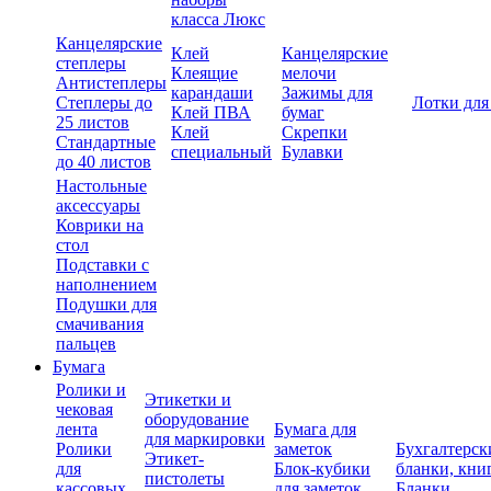
класса Люкс
Канцелярские
Клей
Канцелярские
степлеры
Клеящие
мелочи
Антистеплеры
карандаши
Зажимы для
Степлеры до
Лотки для
Клей ПВА
бумаг
25 листов
Клей
Скрепки
Стандартные
специальный
Булавки
до 40 листов
Настольные
аксессуары
Коврики на
стол
Подставки с
наполнением
Подушки для
смачивания
пальцев
Бумага
Ролики и
Этикетки и
чековая
оборудование
лента
Бумага для
для маркировки
Ролики
заметок
Бухгалтерск
Этикет-
для
Блок-кубики
бланки, кни
пистолеты
кассовых
для заметок
Бланки