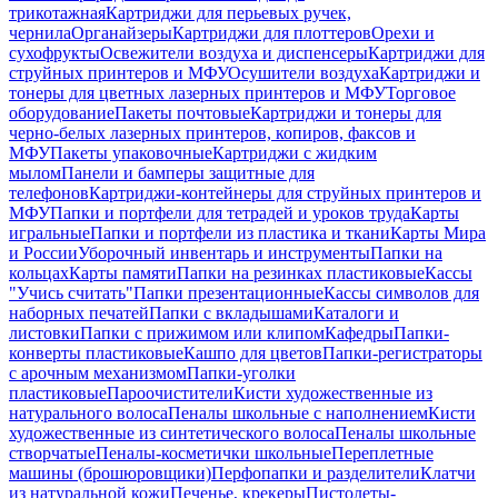
трикотажная
Картриджи для перьевых ручек,
чернила
Органайзеры
Картриджи для плоттеров
Орехи и
сухофрукты
Освежители воздуха и диспенсеры
Картриджи для
струйных принтеров и МФУ
Осушители воздуха
Картриджи и
тонеры для цветных лазерных принтеров и МФУ
Торговое
оборудование
Пакеты почтовые
Картриджи и тонеры для
черно-белых лазерных принтеров, копиров, факсов и
МФУ
Пакеты упаковочные
Картриджи с жидким
мылом
Панели и бамперы защитные для
телефонов
Картриджи-контейнеры для струйных принтеров и
МФУ
Папки и портфели для тетрадей и уроков труда
Карты
игральные
Папки и портфели из пластика и ткани
Карты Мира
и России
Уборочный инвентарь и инструменты
Папки на
кольцах
Карты памяти
Папки на резинках пластиковые
Кассы
"Учись считать"
Папки презентационные
Кассы символов для
наборных печатей
Папки с вкладышами
Каталоги и
листовки
Папки с прижимом или клипом
Кафедры
Папки-
конверты пластиковые
Кашпо для цветов
Папки-регистраторы
с арочным механизмом
Папки-уголки
пластиковые
Пароочистители
Кисти художественные из
натурального волоса
Пеналы школьные с наполнением
Кисти
художественные из синтетического волоса
Пеналы школьные
створчатые
Пеналы-косметички школьные
Переплетные
машины (брошюровщики)
Перфопапки и разделители
Клатчи
из натуральной кожи
Печенье, крекеры
Пистолеты-