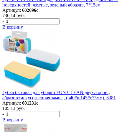
поверхностей, желтые, зеленый абразив, 7*15см
Артикул:
602096с
736,14 руб.
-
+
В корзину
Губка бытовая для уборки FUN CLEAN двухсторон.,
абразив+искусственная замша, (в40*ш145*г75мм), 6381
Артикул:
601231с
105,13 руб.
-
+
В корзину