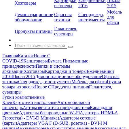
Картриджи
Ежедневники
Школа
Хозтовары
и тонеры
2016
2015
Мебель
Демонстрационное
Офисная
Спецодежда,
для
оборудование
техника
инструменты
офиса
Галантерея,
Продукты питания
сувениры
Главная
Каталог
Новое С
COVID-19
Канцтовары
Бумага
Письменные
принадлежности
Папки и системы
архивации
Хозтовары
Картриджи и тонеры
Ежедневники
2016
Школа 2015
Демонстрационное оборудование
Офисная
техника
Спецодежда, инструменты
Мебель для офиса
Группа
товара из экселя
Новое С
Продукты питания
Галантерея,
сувениры
Губки хозяйственные
Клей
Картотеки настольные
Автомобильный
инвентарь
Авторазветвители прикуривателя
Карандаши
цветные
Адаптеры беспроводные Wi-Fi
Адаптеры HDMI-A
F(розетка) - DVI-D M(вилка)
Адаптеры сетевые
(карты)
Адаптеры VGA F (D-SUB, розетка) - DVI-I M
(вилка)
Аккумуляторы
Аккумуляторы внешние
Аксессуары для