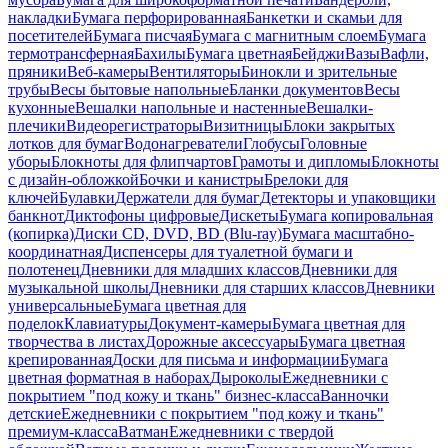
накладки
Бумага перфорированная
Банкетки и скамьи для
посетителей
Бумага писчая
Бумага с магнитным слоем
Бумага
термотрансферная
Бахилы
Бумага цветная
Бейджи
Вазы
Вафли,
пряники
Веб-камеры
Вентиляторы
Бинокли и зрительные
трубы
Весы бытовые напольные
Бланки документов
Весы
кухонные
Вешалки напольные и настенные
Вешалки-
плечики
Видеорегистраторы
Визитницы
Блоки закрытых
лотков для бумаг
Водонагреватели
Глобусы
Головные
уборы
Блокноты для флипчартов
Грамоты и дипломы
Блокноты
с дизайн-обложкой
Бочки и канистры
Брелоки для
ключей
Булавки
Держатели для бумаг
Детекторы и упаковщики
банкнот
Диктофоны цифровые
Дискеты
Бумага копировальная
(копирка)
Диски CD, DVD, BD (Blu-ray)
Бумага масштабно-
координатная
Диспенсеры для туалетной бумаги и
полотенец
Дневники для младших классов
Дневники для
музыкальной школы
Дневники для старших классов
Дневники
универсальные
Бумага цветная для
поделок
Клавиатуры
Документ-камеры
Бумага цветная для
творчества в листах
Дорожные аксессуары
Бумага цветная
крепированная
Доски для письма и информации
Бумага
цветная форматная в наборах
Дыроколы
Ежедневники с
покрытием "под кожу и ткань" бизнес-класса
Ванночки
детские
Ежедневники с покрытием "под кожу и ткань"
премиум-класса
Ватман
Ежедневники с твердой