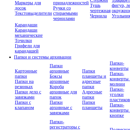
Стержни
Трафаре
Маркеры для
принадлежностей
Тушь
фигур, л
досок
Ручки со
чертежная
окружно
Текстовыделители
стираемыми
Чернила
Угольни
чернилами
Карандаши
Карандаши
механические
Точилки
Грифели для
карандашей
Папки и системы архивации
Папки-
Папки
конверты
Картонные
архивные
Папки
Папки-
папки
Боксы
планшеты и
конверты 
Папки на
архивные
адресные
молнии
резинках
Короба
папки
Папки-
Папки дело с
архивные для
Адресные
уголки
завязками
папок
папки
пластико
Папки с
Папки
Папки
Папки-
клапаном
архивные с
планшеты
конверты 
завязками
кнопке
Папки-
регистраторы с
Подвесна