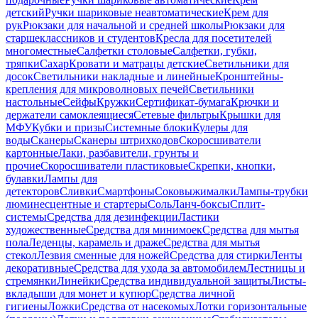
детский
Ручки шариковые неавтоматические
Крем для
рук
Рюкзаки для начальной и средней школы
Рюкзаки для
старшеклассников и студентов
Кресла для посетителей
многоместные
Салфетки столовые
Салфетки, губки,
тряпки
Сахар
Кровати и матрацы детские
Светильники для
досок
Светильники накладные и линейные
Кронштейны-
крепления для микроволновых печей
Светильники
настольные
Сейфы
Кружки
Сертификат-бумага
Крючки и
держатели самоклеящиеся
Сетевые фильтры
Крышки для
МФУ
Кубки и призы
Системные блоки
Кулеры для
воды
Сканеры
Сканеры штрихкодов
Скоросшиватели
картонные
Лаки, разбавители, грунты и
прочие
Скоросшиватели пластиковые
Скрепки, кнопки,
булавки
Лампы для
детекторов
Сливки
Смартфоны
Соковыжималки
Лампы-трубки
люминесцентные и стартеры
Соль
Ланч-боксы
Сплит-
системы
Средства для дезинфекции
Ластики
художественные
Средства для минимоек
Средства для мытья
пола
Леденцы, карамель и драже
Средства для мытья
стекол
Лезвия сменные для ножей
Средства для стирки
Ленты
декоративные
Средства для ухода за автомобилем
Лестницы и
стремянки
Линейки
Средства индивидуальной защиты
Листы-
вкладыши для монет и купюр
Средства личной
гигиены
Ложки
Средства от насекомых
Лотки горизонтальные