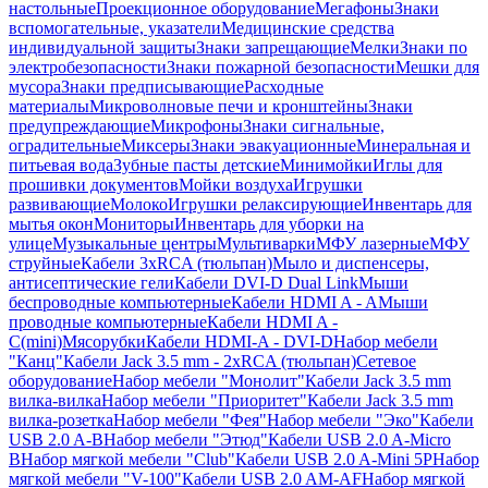
настольные
Проекционное оборудование
Мегафоны
Знаки
вспомогательные, указатели
Медицинские средства
индивидуальной защиты
Знаки запрещающие
Мелки
Знаки по
электробезопасности
Знаки пожарной безопасности
Мешки для
мусора
Знаки предписывающие
Расходные
материалы
Микроволновые печи и кронштейны
Знаки
предупреждающие
Микрофоны
Знаки сигнальные,
оградительные
Миксеры
Знаки эвакуационные
Минеральная и
питьевая вода
Зубные пасты детские
Минимойки
Иглы для
прошивки документов
Мойки воздуха
Игрушки
развивающие
Молоко
Игрушки релаксирующие
Инвентарь для
мытья окон
Мониторы
Инвентарь для уборки на
улице
Музыкальные центры
Мультиварки
МФУ лазерные
МФУ
струйные
Кабели 3xRCA (тюльпан)
Мыло и диспенсеры,
антисептические гели
Кабели DVI-D Dual Link
Мыши
беспроводные компьютерные
Кабели HDMI A - A
Мыши
проводные компьютерные
Кабели HDMI A -
C(mini)
Мясорубки
Кабели HDMI-A - DVI-D
Набор мебели
"Канц"
Кабели Jack 3.5 mm - 2xRCA (тюльпан)
Сетевое
оборудование
Набор мебели "Монолит"
Кабели Jack 3.5 mm
вилка-вилка
Набор мебели "Приоритет"
Кабели Jack 3.5 mm
вилка-розетка
Набор мебели "Фея"
Набор мебели "Эко"
Кабели
USB 2.0 A-B
Набор мебели "Этюд"
Кабели USB 2.0 A-Micro
B
Набор мягкой мебели "Club"
Кабели USB 2.0 A-Mini 5P
Набор
мягкой мебели "V-100"
Кабели USB 2.0 AM-AF
Набор мягкой