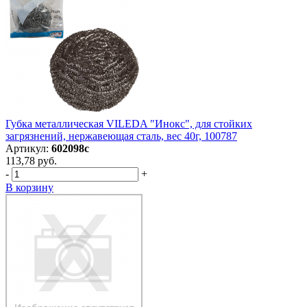
Губка металлическая VILEDA "Инокс", для стойких
загрязнений, нержавеющая сталь, вес 40г, 100787
Артикул:
602098с
113,78 руб.
-
+
В корзину