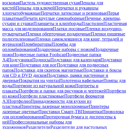
восковая
Пастель художественная сухая
Пеналы для
кистей
Пеналы для ключей
Перчатки и рукавицы
хлопчатобумажные
Перчатки латексные и резиновые
Перья
плакатные
Печати круглые самонаборные
Печенье, крекеры,
сухари и сушки
Планшеты и клипборды
Пластилин
Пластичная
масса для моделирования
Платки носовые
Пленки воздушно-
пузырчатые
Пленки оберточные подарочные
Пленки пищевые
полиэтиленовые
Пленки самоклеящиеся для книг, тетрадей и
журналов
Пломбираторы
Пломбы для
опломбирования
Подарочные наборы с ножом
Подарочные
ножи
Подвесные папки Foolscap
Подвесные папки
А4
Подгузники
Подносы
Подставки для календаря
Подставки
для книг
Подставки для ног
Подставки для подвесных
папок
Подставки для скрепок магнитные
Подставки и боксы
для CD и DVD дисков
Подставки, рамки настенные и
дверные
Покрытия на унитаз
Полотенца вафельные
Помпы для
воды
Портмоне из натуральной кожи
Портреты и
плакаты
Портфели и папки для рисунков и чертежей
Портфели
из кожи
Портфели пластиковые
Портфели форматов
А3
Портфолио
Принадлежности для кухни из
пластика
Принтеры лазерные монохромные
Принтеры
лазерные цветные
Приставки Смарт-ТВ
Прищепки
Проволока
для опломбирования
Протирочная бумага и диспенсеры к
ней
Профессиональные наборы для
художников
Разделители
Разделители для настольных