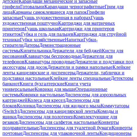
детские
Карандаши механические и запасные
грифели
Готовальни
Карандаши чернографитные
Грим для
лица
Карманы самоклеящиеся для папок
Грифели
запасные
Гуашь художественная в наборах
Гуашь
художественная поштучно
Картриджи для матричных
принтеров
Гуашь школьная
Картриджи для принтеров
этикеток
Губка и гель для пальцев
Картриджи для струйной
техники
Губки хозяйственные
Напитки
Губки-
стиратели
Датеры
Демонстрационные
системы
Кипятильники
Держатели для бейджей
Кисти для
рисования
Клавиатуры беспроводные
Держатели для
телефонов
Клавиатуры проводные
Держатели и подставки под
аксессуары для досок
Держатели и рамки напольные
Клейкие
ленты канцелярские и диспенсеры
Держатели, таблички и
подставки настольные
Клейкие ленты специальные
Детекторы
банкнот
Книги бухгалтерские
Книги учета
универсальные
Коврики для мыши
Операционные
системы
Коврики настольные
Диспенсеры для аэрозольных
картриджей
Колеса для кресел
Диспенсеры для
блоков
Колонки
Диспенсеры для жидкого мыла
Коммутаторы
(Switch)
Диспенсеры для канцелярской ленты
Комоды и
ящики
Диспенсеры для полотенец
Комплектующие для
резаков
Диспенсеры для салфеток настольные
Конверты
поздравительные
Диспенсеры для туалетной бумаги
Конверты
почтовые
Диспенсеры для упаковочной ленты
Кондиционеры