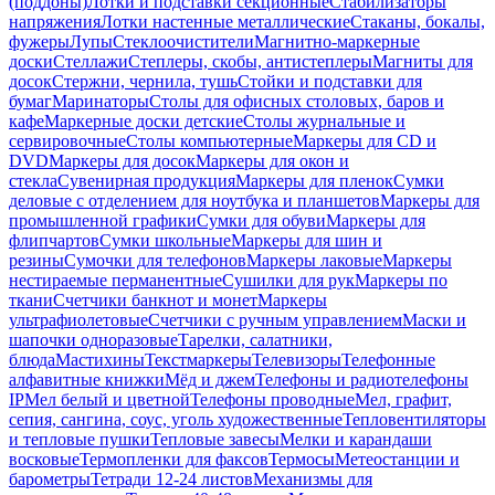
(поддоны)
Лотки и подставки секционные
Стабилизаторы
напряжения
Лотки настенные металлические
Стаканы, бокалы,
фужеры
Лупы
Стеклоочистители
Магнитно-маркерные
доски
Стеллажи
Степлеры, скобы, антистеплеры
Магниты для
досок
Стержни, чернила, тушь
Стойки и подставки для
бумаг
Маринаторы
Столы для офисных столовых, баров и
кафе
Маркерные доски детские
Столы журнальные и
сервировочные
Столы компьютерные
Маркеры для CD и
DVD
Маркеры для досок
Маркеры для окон и
стекла
Сувенирная продукция
Маркеры для пленок
Сумки
деловые с отделением для ноутбука и планшетов
Маркеры для
промышленной графики
Сумки для обуви
Маркеры для
флипчартов
Сумки школьные
Маркеры для шин и
резины
Сумочки для телефонов
Маркеры лаковые
Маркеры
нестираемые перманентные
Сушилки для рук
Маркеры по
ткани
Счетчики банкнот и монет
Маркеры
ультрафиолетовые
Счетчики с ручным управлением
Маски и
шапочки одноразовые
Тарелки, салатники,
блюда
Мастихины
Текстмаркеры
Телевизоры
Телефонные
алфавитные книжки
Мёд и джем
Телефоны и радиотелефоны
IP
Мел белый и цветной
Телефоны проводные
Мел, графит,
сепия, сангина, соус, уголь художественные
Тепловентиляторы
и тепловые пушки
Тепловые завесы
Мелки и карандаши
восковые
Термопленки для факсов
Термосы
Метеостанции и
барометры
Тетради 12-24 листов
Механизмы для