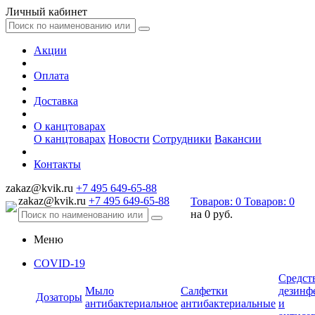
Личный кабинет
Акции
Оплата
Доставка
О канцтоварах
О канцтоварах
Новости
Сотрудники
Вакансии
Контакты
zakaz@kvik.ru
+7 495 649-65-88
zakaz@kvik.ru
+7 495 649-65-88
Товаров:
0
Товаров:
0
на
0 руб.
Меню
COVID-19
Средст
Мыло
Салфетки
дезинф
Дозаторы
антибактериальное
антибактериальные
и