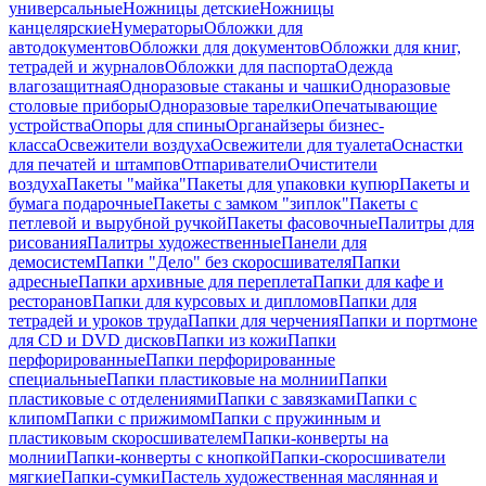
универсальные
Ножницы детские
Ножницы
канцелярские
Нумераторы
Обложки для
автодокументов
Обложки для документов
Обложки для книг,
тетрадей и журналов
Обложки для паспорта
Одежда
влагозащитная
Одноразовые стаканы и чашки
Одноразовые
столовые приборы
Одноразовые тарелки
Опечатывающие
устройства
Опоры для спины
Органайзеры бизнес-
класса
Освежители воздуха
Освежители для туалета
Оснастки
для печатей и штампов
Отпариватели
Очистители
воздуха
Пакеты "майка"
Пакеты для упаковки купюр
Пакеты и
бумага подарочные
Пакеты с замком "зиплок"
Пакеты с
петлевой и вырубной ручкой
Пакеты фасовочные
Палитры для
рисования
Палитры художественные
Панели для
демосистем
Папки "Дело" без скоросшивателя
Папки
адресные
Папки архивные для переплета
Папки для кафе и
ресторанов
Папки для курсовых и дипломов
Папки для
тетрадей и уроков труда
Папки для черчения
Папки и портмоне
для CD и DVD дисков
Папки из кожи
Папки
перфорированные
Папки перфорированные
специальные
Папки пластиковые на молнии
Папки
пластиковые с отделениями
Папки с завязками
Папки с
клипом
Папки с прижимом
Папки с пружинным и
пластиковым скоросшивателем
Папки-конверты на
молнии
Папки-конверты с кнопкой
Папки-скоросшиватели
мягкие
Папки-сумки
Пастель художественная маслянная и