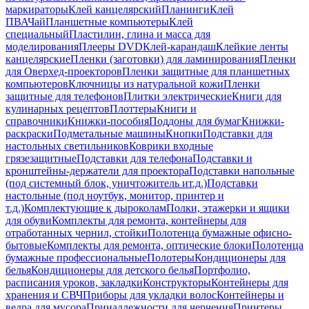
маркираторы
Клей канцелярский
Планинги
Клей
ПВА
Чай
Планшетные компьютеры
Клей
специальный
Пластилин, глина и масса для
моделирования
Плееры DVD
Клей-карандаш
Клейкие ленты
канцелярские
Пленки (заготовки) для ламинирования
Пленки
для Оверхед-проекторов
Пленки защитные для планшетных
компьютеров
Ключницы из натуральной кожи
Пленки
защитные для телефонов
Плитки электрические
Книги для
кулинарных рецептов
Плоттеры
Книги и
справочники
Книжки-пособия
Поддоны для бумаг
Книжки-
раскраски
Подметальные машины
Кнопки
Подставки для
настольных светильников
Коврики входные
грязезащитные
Подставки для телефона
Подставки и
кронштейны-держатели для проектора
Подставки напольные
(под системный блок, уничтожитель ит.д.)
Подставки
настольные (под ноутбук, монитор, принтер и
т.д.)
Комплектующие к дыроколам
Полки, этажерки и ящики
для обуви
Комплекты для ремонта, контейнеры для
отработанных чернил, стойки
Полотенца бумажные офисно-
бытовые
Комплекты для ремонта, оптические блоки
Полотенца
бумажные профессиональные
Полотеры
Кондиционеры для
белья
Кондиционеры для детского белья
Портфолио,
расписания уроков, закладки
Конструкторы
Контейнеры для
хранения и СВЧ
Приборы для укладки волос
Контейнеры и
ведра для мусора
Принадлежности для черчения
Принтеры