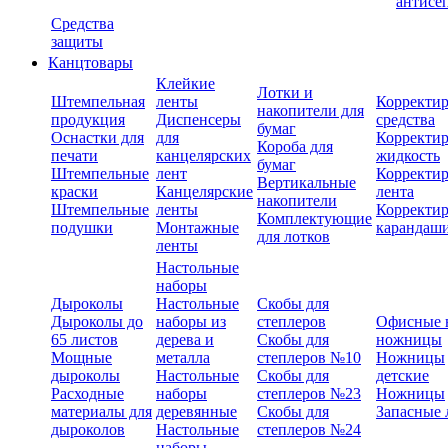
антисе
Средства
защиты
Канцтовары
Клейкие
Лотки и
Штемпельная
ленты
Корректи
накопители для
продукция
Диспенсеры
средства
бумаг
Оснастки для
для
Корректи
Короба для
печати
канцелярских
жидкость
бумаг
Штемпельные
лент
Корректи
Вертикальные
краски
Канцелярские
лента
накопители
Штемпельные
ленты
Корректи
Комплектующие
подушки
Монтажные
карандаш
для лотков
ленты
Настольные
наборы
Дыроколы
Настольные
Скобы для
Дыроколы до
наборы из
степлеров
Офисные 
65 листов
дерева и
Скобы для
ножницы
Мощные
металла
степлеров №10
Ножницы
дыроколы
Настольные
Скобы для
детские
Расходные
наборы
степлеров №23
Ножницы
материалы для
деревянные
Скобы для
Запасные 
дыроколов
Настольные
степлеров №24
наборы