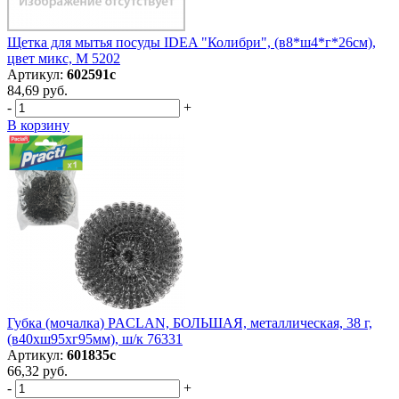
Щетка для мытья посуды IDEA "Колибри", (в8*ш4*г*26см),
цвет микс, М 5202
Артикул:
602591с
84,69 руб.
-
+
В корзину
Губка (мочалка) PACLAN, БОЛЬШАЯ, металлическая, 38 г,
(в40хш95хг95мм), ш/к 76331
Артикул:
601835с
66,32 руб.
-
+