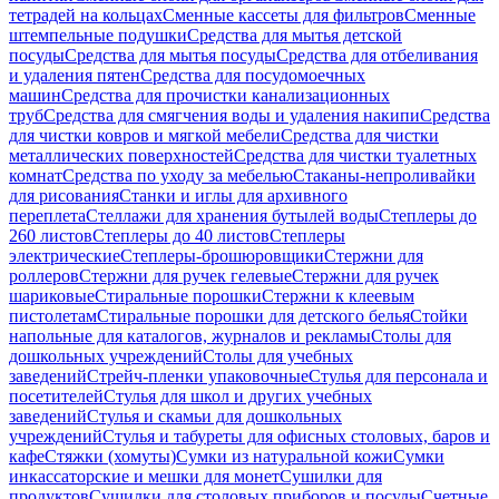
тетрадей на кольцах
Сменные кассеты для фильтров
Сменные
штемпельные подушки
Средства для мытья детской
посуды
Средства для мытья посуды
Средства для отбеливания
и удаления пятен
Средства для посудомоечных
машин
Средства для прочистки канализационных
труб
Средства для смягчения воды и удаления накипи
Средства
для чистки ковров и мягкой мебели
Средства для чистки
металлических поверхностей
Средства для чистки туалетных
комнат
Средства по уходу за мебелью
Стаканы-непроливайки
для рисования
Станки и иглы для архивного
переплета
Стеллажи для хранения бутылей воды
Степлеры до
260 листов
Степлеры до 40 листов
Степлеры
электрические
Степлеры-брошюровщики
Стержни для
роллеров
Стержни для ручек гелевые
Стержни для ручек
шариковые
Стиральные порошки
Стержни к клеевым
пистолетам
Стиральные порошки для детского белья
Стойки
напольные для каталогов, журналов и рекламы
Столы для
дошкольных учреждений
Столы для учебных
заведений
Стрейч-пленки упаковочные
Стулья для персонала и
посетителей
Стулья для школ и других учебных
заведений
Стулья и скамьи для дошкольных
учреждений
Стулья и табуреты для офисных столовых, баров и
кафе
Стяжки (хомуты)
Сумки из натуральной кожи
Сумки
инкассаторские и мешки для монет
Сушилки для
продуктов
Сушилки для столовых приборов и посуды
Счетные