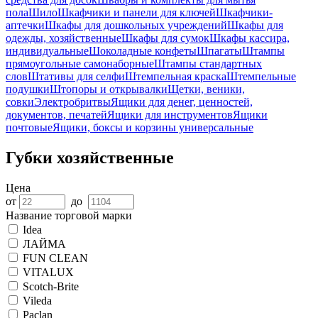
пола
Шило
Шкафчики и панели для ключей
Шкафчики-
аптечки
Шкафы для дошкольных учреждений
Шкафы для
одежды, хозяйственные
Шкафы для сумок
Шкафы кассира,
индивидуальные
Шоколадные конфеты
Шпагаты
Штампы
прямоугольные самонаборные
Штампы стандартных
слов
Штативы для селфи
Штемпельная краска
Штемпельные
подушки
Штопоры и открывалки
Щетки, веники,
совки
Электробритвы
Ящики для денег, ценностей,
документов, печатей
Ящики для инструментов
Ящики
почтовые
Ящики, боксы и корзины универсальные
Губки хозяйственные
Цена
от
до
Название торговой марки
Idea
ЛАЙМА
FUN CLEAN
VITALUX
Scotch-Brite
Vileda
Paclan