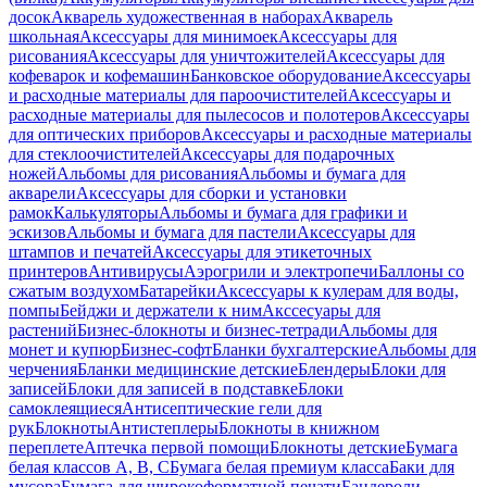
досок
Акварель художественная в наборах
Акварель
школьная
Аксессуары для минимоек
Аксессуары для
рисования
Аксессуары для уничтожителей
Аксессуары для
кофеварок и кофемашин
Банковское оборудование
Аксессуары
и расходные материалы для пароочистителей
Аксессуары и
расходные материалы для пылесосов и полотеров
Аксессуары
для оптических приборов
Аксессуары и расходные материалы
для стеклоочистителей
Аксессуары для подарочных
ножей
Альбомы для рисования
Альбомы и бумага для
акварели
Аксессуары для сборки и установки
рамок
Калькуляторы
Альбомы и бумага для графики и
эскизов
Альбомы и бумага для пастели
Аксессуары для
штампов и печатей
Аксессуары для этикеточных
принтеров
Антивирусы
Аэрогрили и электропечи
Баллоны со
сжатым воздухом
Батарейки
Аксессуары к кулерам для воды,
помпы
Бейджи и держатели к ним
Акссесуары для
растений
Бизнес-блокноты и бизнес-тетради
Альбомы для
монет и купюр
Бизнес-софт
Бланки бухгалтерские
Альбомы для
черчения
Бланки медицинские детские
Блендеры
Блоки для
записей
Блоки для записей в подставке
Блоки
самоклеящиеся
Антисептические гели для
рук
Блокноты
Антистеплеры
Блокноты в книжном
переплете
Аптечка первой помощи
Блокноты детские
Бумага
белая классов А, В, С
Бумага белая премиум класса
Баки для
мусора
Бумага для широкоформатной печати
Бандероли,