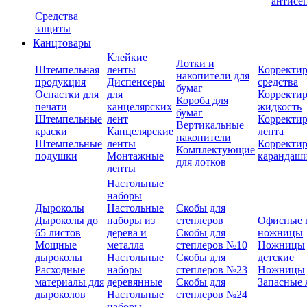
антисе
Средства
защиты
Канцтовары
Клейкие
Лотки и
Штемпельная
ленты
Корректи
накопители для
продукция
Диспенсеры
средства
бумаг
Оснастки для
для
Корректи
Короба для
печати
канцелярских
жидкость
бумаг
Штемпельные
лент
Корректи
Вертикальные
краски
Канцелярские
лента
накопители
Штемпельные
ленты
Корректи
Комплектующие
подушки
Монтажные
карандаш
для лотков
ленты
Настольные
наборы
Дыроколы
Настольные
Скобы для
Дыроколы до
наборы из
степлеров
Офисные 
65 листов
дерева и
Скобы для
ножницы
Мощные
металла
степлеров №10
Ножницы
дыроколы
Настольные
Скобы для
детские
Расходные
наборы
степлеров №23
Ножницы
материалы для
деревянные
Скобы для
Запасные 
дыроколов
Настольные
степлеров №24
наборы