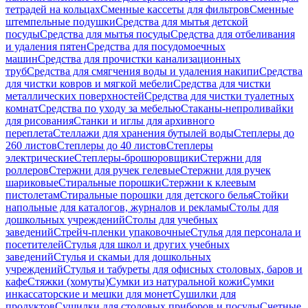
тетрадей на кольцах
Сменные кассеты для фильтров
Сменные
штемпельные подушки
Средства для мытья детской
посуды
Средства для мытья посуды
Средства для отбеливания
и удаления пятен
Средства для посудомоечных
машин
Средства для прочистки канализационных
труб
Средства для смягчения воды и удаления накипи
Средства
для чистки ковров и мягкой мебели
Средства для чистки
металлических поверхностей
Средства для чистки туалетных
комнат
Средства по уходу за мебелью
Стаканы-непроливайки
для рисования
Станки и иглы для архивного
переплета
Стеллажи для хранения бутылей воды
Степлеры до
260 листов
Степлеры до 40 листов
Степлеры
электрические
Степлеры-брошюровщики
Стержни для
роллеров
Стержни для ручек гелевые
Стержни для ручек
шариковые
Стиральные порошки
Стержни к клеевым
пистолетам
Стиральные порошки для детского белья
Стойки
напольные для каталогов, журналов и рекламы
Столы для
дошкольных учреждений
Столы для учебных
заведений
Стрейч-пленки упаковочные
Стулья для персонала и
посетителей
Стулья для школ и других учебных
заведений
Стулья и скамьи для дошкольных
учреждений
Стулья и табуреты для офисных столовых, баров и
кафе
Стяжки (хомуты)
Сумки из натуральной кожи
Сумки
инкассаторские и мешки для монет
Сушилки для
продуктов
Сушилки для столовых приборов и посуды
Счетные