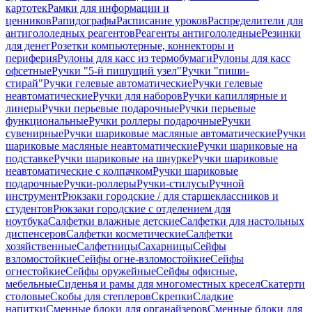
картотек
Рамки для информации и
ценников
Рапидографы
Расписание уроков
Распределители для
антигололедных реагентов
Реагенты антигололедные
Резинки
для денег
Розетки компьютерные, коннекторы и
периферия
Рулоны для касс из термобумаги
Рулоны для касс
офсетные
Ручки "5-й пишущий узел"
Ручки "пиши-
стирай"
Ручки гелевые автоматические
Ручки гелевые
неавтоматические
Ручки для наборов
Ручки капиллярные и
линеры
Ручки перьевые подарочные
Ручки перьевые
функциональные
Ручки роллеры подарочные
Ручки
сувенирные
Ручки шариковые масляные автоматические
Ручки
шариковые масляные неавтоматические
Ручки шариковые на
подставке
Ручки шариковые на шнурке
Ручки шариковые
неавтоматические с колпачком
Ручки шариковые
подарочные
Ручки-роллеры
Ручки-стилусы
Ручной
инструмент
Рюкзаки городские / для старшеклассников и
студентов
Рюкзаки городские с отделением для
ноутбука
Салфетки влажные детские
Салфетки для настольных
диспенсеров
Салфетки косметические
Салфетки
хозяйственные
Салфетницы
Сахарницы
Сейфы
взломостойкие
Сейфы огне-взломостойкие
Сейфы
огнестойкие
Сейфы оружейные
Сейфы офисные,
мебельные
Сиденья и рамы для многоместных кресел
Скатерти
столовые
Скобы для степлеров
Скрепки
Сладкие
напитки
Сменные блоки для органайзеров
Сменные блоки для