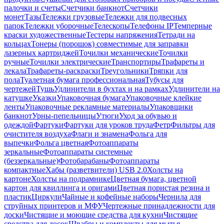
палочки и счеты
Счетчики банкнот
Счетчики
монет
Тазы
Тележки грузовые
Тележки для подвесных
папок
Тележки уборочные
Телескопы
Телефоны IP
Темперные
краски художественные
Тестеры напряжения
Тетради на
кольцах
Тонеры (порошок) совместимые для заправки
лазерных картриджей
Точилки механические
Точилки
ручные
Точилки электрические
Транспортиры
Трафареты и
лекала
Трафареты-раскраски
Треугольники
Тряпки для
пола
Туалетная бумага профессиональная
Тубусы для
чертежей
Тушь
Удлинители в бухтах и на рамках
Удлинители на
катушке
Указки
Упаковочная бумага
Упаковочные клейкие
ленты
Упаковочные рекламные материалы
Упаковщики
банкнот
Урны-пепельницы
Утюги
Уход за обувью и
одеждой
Фартуки
Фартуки для уроков труда
Фетр
Фильтры для
очистителя воздуха
Флаги и знамена
Фольга для
выпечки
Фольга цветная
Фотоаппараты
зеркальные
Фотоаппараты системные
(беззеркальные)
Фотобарабаны
Фотоаппараты
компактные
Хабы (разветвители) USB 2.0
Холсты на
картоне
Холсты на подрамнике
Цветная бумага, цветной
картон для квиллинга и оригами
Цветная пористая резина и
пластик
Циркули
Чайные и кофейные наборы
Чернила для
струйных принтеров и МФУ
Чертежные принадлежности для
доски
Чистящие и моющие средства для кухни
Чистящие
средства для досок
Швабры и комплекты для мытья