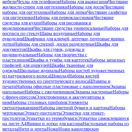
мебели
Чехлы для телефонов
Наборы для выжигания
Чистящие
жидкости-спреи для оргтехники
Наборы для досок
Чистящие
наборы для оргтехники
Наборы для лепки
Чистящие салфетки
для оргтехники
Наборы для первоклассников
Чистящие
средства для кухни
Наборы для рисования и
моделирования
Чистящие средства универсальные
Наборы для
росписи по стеклу
Шары воздушные
Наборы для
рукоделия
Шкафчики для ключей, аптечки, почтовые ящики,
лотки
Наборы для специй, доски разделочные
Шкафы для
документов
Шкафы для сумок, одежды и
индивидуальные
Наборы для творчества с
пластилином
Шкафы и тумбы для картотек
Наборы запасных
грифелей для циркулей
Шкафы тканевые для
одежды
Школьные журналы
Наборы кистей художественных
из натурального волоса
Шоколад
Наборы кистей
художественных из синтетического волоса
Штампы и
печати
Наборы офисные пластиковые с наполнением
Экраны
напольные
Наборы с ежедневником
Экраны настенные
Наборы
с френч-прессом
Электровеники и аккумуляторы к
ним
Наборы столовых приборов
Элементы
светоотражающие
Наборы цветной бумаги и картона
Наборы
чертежные
Этикет-пистолеты
Этикетки для этикет-
пистолетов
Этикетки из термобумаги
Этикетки самоклеящиеся
на листе А4
Ящики и лотки для кассира
Настольные наборы из
металла
Нити и ленты
Ножи
Ножи канцелярские