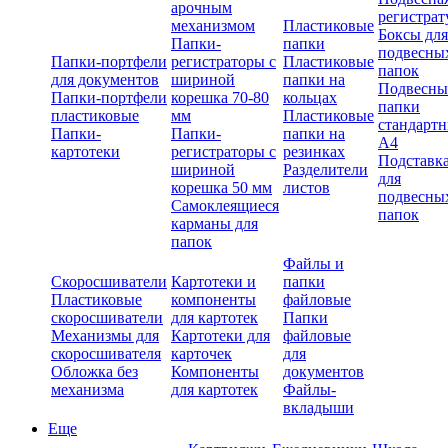
арочным
регистрат
механизмом
Пластиковые
Боксы для
Папки-
папки
подвесны
Папки-портфели
регистраторы с
Пластиковые
папок
для документов
шириной
папки на
Подвесны
Папки-портфели
корешка 70-80
кольцах
папки
пластиковые
мм
Пластиковые
стандарт
Папки-
Папки-
папки на
А4
картотеки
регистраторы с
резинках
Подставк
шириной
Разделители
для
корешка 50 мм
листов
подвесны
Самоклеящиеся
папок
карманы для
папок
Файлы и
Скоросшиватели
Картотеки и
папки
Пластиковые
компоненты
файловые
скоросшиватели
для картотек
Папки
Механизмы для
Картотеки для
файловые
скоросшивателя
карточек
для
Обложка без
Компоненты
документов
механизма
для картотек
Файлы-
вкладыши
Еще