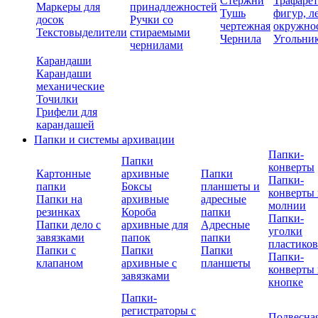
Стержни
Трафаре
Маркеры для
принадлежностей
Тушь
фигур, л
досок
Ручки со
чертежная
окружно
Текстовыделители
стираемыми
Чернила
Угольни
чернилами
Карандаши
Карандаши
механические
Точилки
Грифели для
карандашей
Папки и системы архивации
Папки-
Папки
конверты
Картонные
архивные
Папки
Папки-
папки
Боксы
планшеты и
конверты 
Папки на
архивные
адресные
молнии
резинках
Короба
папки
Папки-
Папки дело с
архивные для
Адресные
уголки
завязками
папок
папки
пластико
Папки с
Папки
Папки
Папки-
клапаном
архивные с
планшеты
конверты 
завязками
кнопке
Папки-
регистраторы с
Подвесна