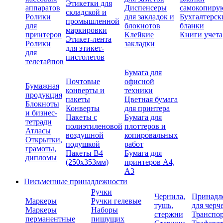
Этикетки для
аппаратов
Диспенсеры
самокопиру
складской и
Ролики
для закладок и
Бухгалтерск
промышленной
для
блокнотов
бланки
маркировки
принтеров
Клейкие
Книги учета
Этикет-лента
Ролики
закладки
для этикет-
для
пистолетов
телетайпов
Бумага для
Почтовые
офисной
Бумажная
конверты и
техники
продукция
пакеты
Цветная бумага
Блокноты
Конверты
для принтера
и бизнес-
Пакеты с
Бумага для
тетради
полиэтиленовой
плоттеров и
Атласы
воздушной
копировальных
Открытки,
подушкой
работ
грамоты,
Пакеты В4
Бумага для
дипломы
(250х353мм)
принтеров А4,
А3
Письменные принадлежности
Ручки
Чернила,
Принадл
Маркеры
Ручки гелевые
тушь,
для черч
Маркеры
Наборы
стержни
Транспо
перманентные
пишущих