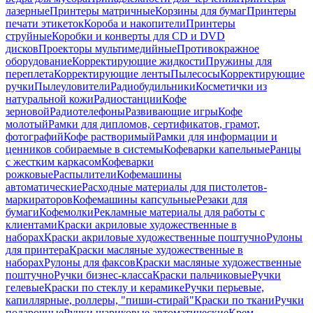
лазерные
Принтеры матричные
Корзины для бумаг
Принтеры
печати этикеток
Короба и накопители
Принтеры
струйные
Коробки и конверты для CD и DVD
дисков
Проекторы мультимедийные
Противокражное
оборудование
Корректирующие жидкости
Пружины для
переплета
Корректирующие ленты
Пылесосы
Корректирующие
ручки
Пылеуловители
Радиобудильники
Косметички из
натуральной кожи
Радиостанции
Кофе
зерновой
Радиотелефоны
Развивающие игры
Кофе
молотый
Рамки для дипломов, сертификатов, грамот,
фотографий
Кофе растворимый
Рамки для информации и
ценников собираемые в системы
Кофеварки капельные
Ранцы
с жестким каркасом
Кофеварки
рожковые
Распылители
Кофемашины
автоматические
Расходные материалы для пистолетов-
маркираторов
Кофемашины капсульные
Резаки для
бумаги
Кофемолки
Рекламные материалы для работы с
клиентами
Краски акриловые художественные в
наборах
Краски акриловые художественные поштучно
Рулоны
для принтера
Краски масляные художественные в
наборах
Рулоны для факсов
Краски масляные художественные
поштучно
Ручки бизнес-класса
Краски пальчиковые
Ручки
гелевые
Краски по стеклу и керамике
Ручки перьевые,
капиллярные, роллеры, "пиши-стирай"
Краски по ткани
Ручки
подарочные
Ручки шариковые автоматические
Крем