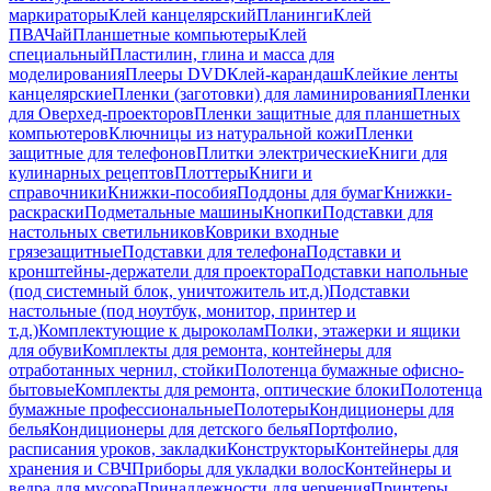
маркираторы
Клей канцелярский
Планинги
Клей
ПВА
Чай
Планшетные компьютеры
Клей
специальный
Пластилин, глина и масса для
моделирования
Плееры DVD
Клей-карандаш
Клейкие ленты
канцелярские
Пленки (заготовки) для ламинирования
Пленки
для Оверхед-проекторов
Пленки защитные для планшетных
компьютеров
Ключницы из натуральной кожи
Пленки
защитные для телефонов
Плитки электрические
Книги для
кулинарных рецептов
Плоттеры
Книги и
справочники
Книжки-пособия
Поддоны для бумаг
Книжки-
раскраски
Подметальные машины
Кнопки
Подставки для
настольных светильников
Коврики входные
грязезащитные
Подставки для телефона
Подставки и
кронштейны-держатели для проектора
Подставки напольные
(под системный блок, уничтожитель ит.д.)
Подставки
настольные (под ноутбук, монитор, принтер и
т.д.)
Комплектующие к дыроколам
Полки, этажерки и ящики
для обуви
Комплекты для ремонта, контейнеры для
отработанных чернил, стойки
Полотенца бумажные офисно-
бытовые
Комплекты для ремонта, оптические блоки
Полотенца
бумажные профессиональные
Полотеры
Кондиционеры для
белья
Кондиционеры для детского белья
Портфолио,
расписания уроков, закладки
Конструкторы
Контейнеры для
хранения и СВЧ
Приборы для укладки волос
Контейнеры и
ведра для мусора
Принадлежности для черчения
Принтеры