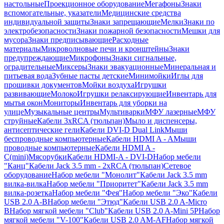
настольные
Проекционное оборудование
Мегафоны
Знаки
вспомогательные, указатели
Медицинские средства
индивидуальной защиты
Знаки запрещающие
Мелки
Знаки по
электробезопасности
Знаки пожарной безопасности
Мешки для
мусора
Знаки предписывающие
Расходные
материалы
Микроволновые печи и кронштейны
Знаки
предупреждающие
Микрофоны
Знаки сигнальные,
оградительные
Миксеры
Знаки эвакуационные
Минеральная и
питьевая вода
Зубные пасты детские
Минимойки
Иглы для
прошивки документов
Мойки воздуха
Игрушки
развивающие
Молоко
Игрушки релаксирующие
Инвентарь для
мытья окон
Мониторы
Инвентарь для уборки на
улице
Музыкальные центры
Мультиварки
МФУ лазерные
МФУ
струйные
Кабели 3xRCA (тюльпан)
Мыло и диспенсеры,
антисептические гели
Кабели DVI-D Dual Link
Мыши
беспроводные компьютерные
Кабели HDMI A - A
Мыши
проводные компьютерные
Кабели HDMI A -
C(mini)
Мясорубки
Кабели HDMI-A - DVI-D
Набор мебели
"Канц"
Кабели Jack 3.5 mm - 2xRCA (тюльпан)
Сетевое
оборудование
Набор мебели "Монолит"
Кабели Jack 3.5 mm
вилка-вилка
Набор мебели "Приоритет"
Кабели Jack 3.5 mm
вилка-розетка
Набор мебели "Фея"
Набор мебели "Эко"
Кабели
USB 2.0 A-B
Набор мебели "Этюд"
Кабели USB 2.0 A-Micro
B
Набор мягкой мебели "Club"
Кабели USB 2.0 A-Mini 5P
Набор
мягкой мебели "V-100"
Кабели USB 2.0 AM-AF
Набор мягкой