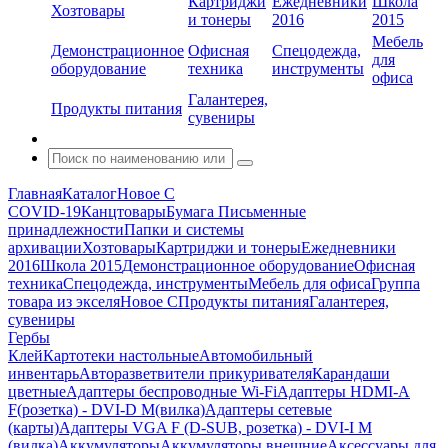
Картриджи
Ежедневники
Школа
Хозтовары
и тонеры
2016
2015
Мебель
Демонстрационное
Офисная
Спецодежда,
для
оборудование
техника
инструменты
офиса
Галантерея,
Продукты питания
сувениры
Главная
Каталог
Новое С
COVID-19
Канцтовары
Бумага
Письменные
принадлежности
Папки и системы
архивации
Хозтовары
Картриджи и тонеры
Ежедневники
2016
Школа 2015
Демонстрационное оборудование
Офисная
техника
Спецодежда, инструменты
Мебель для офиса
Группа
товара из экселя
Новое С
Продукты питания
Галантерея,
сувениры
Гербы
Клей
Картотеки настольные
Автомобильный
инвентарь
Авторазветвители прикуривателя
Карандаши
цветные
Адаптеры беспроводные Wi-Fi
Адаптеры HDMI-A
F(розетка) - DVI-D M(вилка)
Адаптеры сетевые
(карты)
Адаптеры VGA F (D-SUB, розетка) - DVI-I M
(вилка)
Аккумуляторы
Аккумуляторы внешние
Аксессуары для