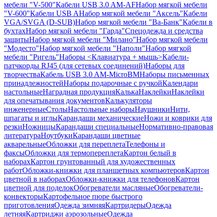
мебели "V-500"
Кабели USB 3.0 AM-AF
Набор мягкой мебели
"V-600"
Кабели USB A
Набор мягкой мебели "Аксель"
Кабели
VGA/SVGA (D-SUB)
Набор мягкой мебели "Ва-Банк"
Кабели в
бухтах
Набор мягкой мебели "Гарда"
Спецодежда и средства
защиты
Набор мягкой мебели "Милано"
Набор мягкой мебели
"Модесто"
Набор мягкой мебели "Наполи"
Набор мягкой
мебели "Ригель"
Наборы <Клавиатура + мышь>
Кабели-
патчкорды RJ45 (для сетевых соединений)
Наборы для
творчества
Кабель USB 3.0 AM-MicroBM
Наборы письменных
принадлежностей
Наборы подарочные с ручкой
Календари
настольные
Наградная продукция
Калька
Наклейки
Наклейки
для опечатывания документов
Калькуляторы
инженерные
Столы
Настольные наборы
Наушники
Нити,
шпагаты и иглы
Карандаши механические
Ножи и коврики для
резки
Ножницы
Карандаши специальные
Нормативно-правовая
литература
Ноутбуки
Карандаши цветные
акварельные
Обложки для переплета
Телефоны и
факсы
Обложки для термопереплета
Картон белый в
наборах
Картон грунтованный для художественных
работ
Обложки-книжки для планшетных компьютеров
Картон
цветной в наборах
Обложки-книжки для телефонов
Картон
цветной для поделок
Обогреватели масляные
Обогреватели-
конвекторы
Картофельное пюре быстрого
приготовления
Одежда зимняя
Картридеры
Одежда
летняя
Картриджи аэрозольные
Одежда