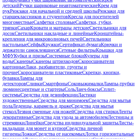
детский
Ручки шариковые неавтоматические
Крем для
рук
Рюкзаки для начальной и средней школы
Рюкзаки для
старшеклассников и студентов
Кресла для посетителей
многоместные
Салфетки столовые
Салфетки, губки,
тряпки
Сахар
Кровати и матрацы детские
Светильники для
досок
Светильники накладные и линейные
Кронштейны-
крепления для микроволновых печей
Светильники
настольные
Сейфы
Кружки
Сертификат-бумага
Крючки и
держатели самоклеящиеся
Сетевые фильтры
Крышки для
МФУ
Кубки и призы
Системные блоки
Кулеры для
воды
Сканеры
Сканеры штрихкодов
Скоросшиватели
картонные
Лаки, разбавители, грунты и
прочие
Скоросшиватели пластиковые
Скрепки, кнопки,
булавки
Лампы для
детекторов
Сливки
Смартфоны
Соковыжималки
Лампы-трубки
люминесцентные и стартеры
Соль
Ланч-боксы
Сплит-
системы
Средства для дезинфекции
Ластики
художественные
Средства для минимоек
Средства для мытья
пола
Леденцы, карамель и драже
Средства для мытья
стекол
Лезвия сменные для ножей
Средства для стирки
Ленты
декоративные
Средства для ухода за автомобилем
Лестницы и
стремянки
Линейки
Средства индивидуальной защиты
Листы-
вкладыши для монет и купюр
Средства личной
гигиены
Ложки
Средства от насекомых
Лотки горизонтальные