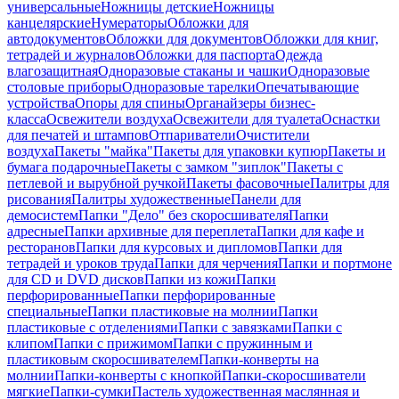
универсальные
Ножницы детские
Ножницы
канцелярские
Нумераторы
Обложки для
автодокументов
Обложки для документов
Обложки для книг,
тетрадей и журналов
Обложки для паспорта
Одежда
влагозащитная
Одноразовые стаканы и чашки
Одноразовые
столовые приборы
Одноразовые тарелки
Опечатывающие
устройства
Опоры для спины
Органайзеры бизнес-
класса
Освежители воздуха
Освежители для туалета
Оснастки
для печатей и штампов
Отпариватели
Очистители
воздуха
Пакеты "майка"
Пакеты для упаковки купюр
Пакеты и
бумага подарочные
Пакеты с замком "зиплок"
Пакеты с
петлевой и вырубной ручкой
Пакеты фасовочные
Палитры для
рисования
Палитры художественные
Панели для
демосистем
Папки "Дело" без скоросшивателя
Папки
адресные
Папки архивные для переплета
Папки для кафе и
ресторанов
Папки для курсовых и дипломов
Папки для
тетрадей и уроков труда
Папки для черчения
Папки и портмоне
для CD и DVD дисков
Папки из кожи
Папки
перфорированные
Папки перфорированные
специальные
Папки пластиковые на молнии
Папки
пластиковые с отделениями
Папки с завязками
Папки с
клипом
Папки с прижимом
Папки с пружинным и
пластиковым скоросшивателем
Папки-конверты на
молнии
Папки-конверты с кнопкой
Папки-скоросшиватели
мягкие
Папки-сумки
Пастель художественная маслянная и