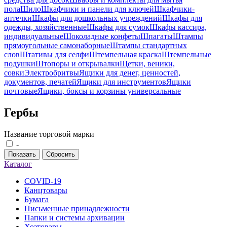
пола
Шило
Шкафчики и панели для ключей
Шкафчики-
аптечки
Шкафы для дошкольных учреждений
Шкафы для
одежды, хозяйственные
Шкафы для сумок
Шкафы кассира,
индивидуальные
Шоколадные конфеты
Шпагаты
Штампы
прямоугольные самонаборные
Штампы стандартных
слов
Штативы для селфи
Штемпельная краска
Штемпельные
подушки
Штопоры и открывалки
Щетки, веники,
совки
Электробритвы
Ящики для денег, ценностей,
документов, печатей
Ящики для инструментов
Ящики
почтовые
Ящики, боксы и корзины универсальные
Гербы
Название торговой марки
-
Показать
Сбросить
Каталог
COVID-19
Канцтовары
Бумага
Письменные принадлежности
Папки и системы архивации
Хозтовары