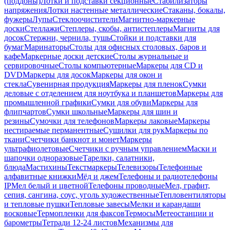
(поддоны)
Лотки и подставки секционные
Стабилизаторы
напряжения
Лотки настенные металлические
Стаканы, бокалы,
фужеры
Лупы
Стеклоочистители
Магнитно-маркерные
доски
Стеллажи
Степлеры, скобы, антистеплеры
Магниты для
досок
Стержни, чернила, тушь
Стойки и подставки для
бумаг
Маринаторы
Столы для офисных столовых, баров и
кафе
Маркерные доски детские
Столы журнальные и
сервировочные
Столы компьютерные
Маркеры для CD и
DVD
Маркеры для досок
Маркеры для окон и
стекла
Сувенирная продукция
Маркеры для пленок
Сумки
деловые с отделением для ноутбука и планшетов
Маркеры для
промышленной графики
Сумки для обуви
Маркеры для
флипчартов
Сумки школьные
Маркеры для шин и
резины
Сумочки для телефонов
Маркеры лаковые
Маркеры
нестираемые перманентные
Сушилки для рук
Маркеры по
ткани
Счетчики банкнот и монет
Маркеры
ультрафиолетовые
Счетчики с ручным управлением
Маски и
шапочки одноразовые
Тарелки, салатники,
блюда
Мастихины
Текстмаркеры
Телевизоры
Телефонные
алфавитные книжки
Мёд и джем
Телефоны и радиотелефоны
IP
Мел белый и цветной
Телефоны проводные
Мел, графит,
сепия, сангина, соус, уголь художественные
Тепловентиляторы
и тепловые пушки
Тепловые завесы
Мелки и карандаши
восковые
Термопленки для факсов
Термосы
Метеостанции и
барометры
Тетради 12-24 листов
Механизмы для