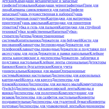
детские
Карандаши механические и запасные
грифели
Готовальни
Карандаши чернографитные
Грим для
лица
Карманы самоклеящиеся для папок
Грифели
запасные
Гуашь художественная в наборах
Гуашь
художественная поштучно
Картриджи для матричных
принтеров
Гуашь школьная
Картриджи для принтеров
этикеток
Губка и гель для пальцев
Картриджи для струйной
техники
Губки хозяйственные
Напитки
Губки-
стиратели
Датеры
Демонстрационные
системы
Кипятильники
Держатели для бейджей
Кисти для
рисования
Клавиатуры беспроводные
Держатели для
телефонов
Клавиатуры проводные
Держатели и подставки под
аксессуары для досок
Держатели и рамки напольные
Клейкие
ленты канцелярские и диспенсеры
Держатели, таблички и
подставки настольные
Клейкие ленты специальные
Детекторы
банкнот
Книги бухгалтерские
Книги учета
универсальные
Коврики для мыши
Операционные
системы
Коврики настольные
Диспенсеры для аэрозольных
картриджей
Колеса для кресел
Диспенсеры для
блоков
Колонки
Диспенсеры для жидкого мыла
Коммутаторы
(Switch)
Диспенсеры для канцелярской ленты
Комоды и
ящики
Диспенсеры для полотенец
Комплектующие для
резаков
Диспенсеры для салфеток настольные
Конверты
поздравительные
Диспенсеры для туалетной бумаги
Конверты
почтовые
Диспенсеры для упаковочной ленты
Кондиционеры