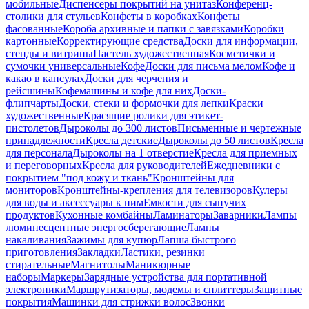
мобильные
Диспенсеры покрытий на унитаз
Конференц-
столики для стульев
Конфеты в коробках
Конфеты
фасованные
Короба архивные и папки с завязками
Коробки
картонные
Корректирующие средства
Доски для информации,
стенды и витрины
Пастель художественная
Косметички и
сумочки универсальные
Кофе
Доски для письма мелом
Кофе и
какао в капсулах
Доски для черчения и
рейсшины
Кофемашины и кофе для них
Доски-
флипчарты
Доски, стеки и формочки для лепки
Краски
художественные
Красящие ролики для этикет-
пистолетов
Дыроколы до 300 листов
Письменные и чертежные
принадлежности
Кресла детские
Дыроколы до 50 листов
Кресла
для персонала
Дыроколы на 1 отверстие
Кресла для приемных
и переговорных
Кресла для руководителей
Ежедневники с
покрытием "под кожу и ткань"
Кронштейны для
мониторов
Кронштейны-крепления для телевизоров
Кулеры
для воды и аксессуары к ним
Емкости для сыпучих
продуктов
Кухонные комбайны
Ламинаторы
Заварники
Лампы
люминесцентные энергосберегающие
Лампы
накаливания
Зажимы для купюр
Лапша быстрого
приготовления
Закладки
Ластики, резинки
стирательные
Магнитолы
Маникюрные
наборы
Маркеры
Зарядные устройства для портативной
электроники
Маршрутизаторы, модемы и сплиттеры
Защитные
покрытия
Машинки для стрижки волос
Звонки