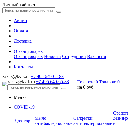
Личный кабинет
Акции
Оплата
Доставка
О канцтоварах
О канцтоварах
Новости
Сотрудники
Вакансии
Контакты
zakaz@kvik.ru
+7 495 649-65-88
zakaz@kvik.ru
+7 495 649-65-88
Товаров:
0
Товаров:
0
на
0 руб.
Меню
COVID-19
Средст
Мыло
Салфетки
дезинф
Дозаторы
антибактериальное
антибактериальные
и