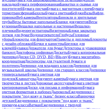
накладки
Бумага перфорированная
Банкетки и скамьи для
посетителей
Бумага писчая
Бумага с магнитным слоем
Бумага
термотрансферная
Бахилы
Бумага цветная
Бейджи
Вазы
Вафли,
пряники
Веб-камеры
Вентиляторы
Бинокли и зрительные
трубы
Весы бытовые напольные
Бланки документов
Весы
кухонные
Вешалки напольные и настенные
Вешалки-
плечики
Видеорегистраторы
Визитницы
Блоки закрытых
лотков для бумаг
Водонагреватели
Глобусы
Головные
уборы
Блокноты для флипчартов
Грамоты и дипломы
Блокноты
с дизайн-обложкой
Бочки и канистры
Брелоки для
ключей
Булавки
Держатели для бумаг
Детекторы и упаковщики
банкнот
Диктофоны цифровые
Дискеты
Бумага копировальная
(копирка)
Диски CD, DVD, BD (Blu-ray)
Бумага масштабно-
координатная
Диспенсеры для туалетной бумаги и
полотенец
Дневники для младших классов
Дневники для
музыкальной школы
Дневники для старших классов
Дневники
универсальные
Бумага цветная для
поделок
Клавиатуры
Документ-камеры
Бумага цветная для
творчества в листах
Дорожные аксессуары
Бумага цветная
крепированная
Доски для письма и информации
Бумага
цветная форматная в наборах
Дыроколы
Ежедневники с
покрытием "под кожу и ткань" бизнес-класса
Ванночки
детские
Ежедневники с покрытием "под кожу и ткань"
премиум-класса
Ватман
Ежедневники с твердой