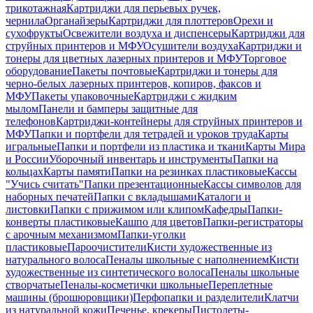
трикотажная
Картриджи для перьевых ручек,
чернила
Органайзеры
Картриджи для плоттеров
Орехи и
сухофрукты
Освежители воздуха и диспенсеры
Картриджи для
струйных принтеров и МФУ
Осушители воздуха
Картриджи и
тонеры для цветных лазерных принтеров и МФУ
Торговое
оборудование
Пакеты почтовые
Картриджи и тонеры для
черно-белых лазерных принтеров, копиров, факсов и
МФУ
Пакеты упаковочные
Картриджи с жидким
мылом
Панели и бамперы защитные для
телефонов
Картриджи-контейнеры для струйных принтеров и
МФУ
Папки и портфели для тетрадей и уроков труда
Карты
игральные
Папки и портфели из пластика и ткани
Карты Мира
и России
Уборочный инвентарь и инструменты
Папки на
кольцах
Карты памяти
Папки на резинках пластиковые
Кассы
"Учись считать"
Папки презентационные
Кассы символов для
наборных печатей
Папки с вкладышами
Каталоги и
листовки
Папки с прижимом или клипом
Кафедры
Папки-
конверты пластиковые
Кашпо для цветов
Папки-регистраторы
с арочным механизмом
Папки-уголки
пластиковые
Пароочистители
Кисти художественные из
натурального волоса
Пеналы школьные с наполнением
Кисти
художественные из синтетического волоса
Пеналы школьные
створчатые
Пеналы-косметички школьные
Переплетные
машины (брошюровщики)
Перфопапки и разделители
Клатчи
из натуральной кожи
Печенье, крекеры
Пистолеты-