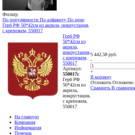
Фильтр
По популярности
По алфавиту
По цене
Герб РФ 50*42см из акрила, инкрустация,
с крепежем, 550017
Герб РФ
50*42см из
акрила,
инкрустация,
5 442,58 руб.
с крепежем,
-
550017
Артикул:
+
550017с
В корзину
Герб РФ
Отложить
Отложено
50*42см из
Сравнить
В сравнен
акрила,
инкрустация,
с крепежем,
550017
На главную
Компания
Информация
Помощь