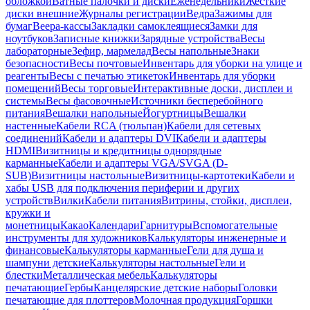
обложкой
Ватные палочки и диски
Еженедельники
Жесткие
диски внешние
Журналы регистрации
Ведра
Зажимы для
бумаг
Веера-кассы
Закладки самоклеящиеся
Замки для
ноутбуков
Записные книжки
Зарядные устройства
Весы
лабораторные
Зефир, мармелад
Весы напольные
Знаки
безопасности
Весы почтовые
Инвентарь для уборки на улице и
реагенты
Весы с печатью этикеток
Инвентарь для уборки
помещений
Весы торговые
Интерактивные доски, дисплеи и
системы
Весы фасовочные
Источники бесперебойного
питания
Вешалки напольные
Йогуртницы
Вешалки
настенные
Кабели RCA (тюльпан)
Кабели для сетевых
соединений
Кабели и адаптеры DVI
Кабели и адаптеры
HDMI
Визитницы и кредитницы однорядные
карманные
Кабели и адаптеры VGA/SVGA (D-
SUB)
Визитницы настольные
Визитницы-картотеки
Кабели и
хабы USB для подключения периферии и других
устройств
Вилки
Кабели питания
Витрины, стойки, дисплеи,
кружки и
монетницы
Какао
Календари
Гарнитуры
Вспомогательные
инструменты для художников
Калькуляторы инженерные и
финансовые
Калькуляторы карманные
Гели для душа и
шампуни детские
Калькуляторы настольные
Гели и
блестки
Металлическая мебель
Калькуляторы
печатающие
Гербы
Канцелярские детские наборы
Головки
печатающие для плоттеров
Молочная продукция
Горшки