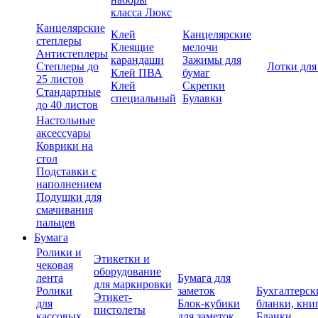
класса Люкс
Канцелярские
Клей
Канцелярские
степлеры
Клеящие
мелочи
Антистеплеры
карандаши
Зажимы для
Степлеры до
Лотки для
Клей ПВА
бумаг
25 листов
Клей
Скрепки
Стандартные
специальный
Булавки
до 40 листов
Настольные
аксессуары
Коврики на
стол
Подставки с
наполнением
Подушки для
смачивания
пальцев
Бумага
Ролики и
Этикетки и
чековая
оборудование
лента
Бумага для
для маркировки
Ролики
заметок
Бухгалтерск
Этикет-
для
Блок-кубики
бланки, кни
пистолеты
кассовых
для заметок
Бланки