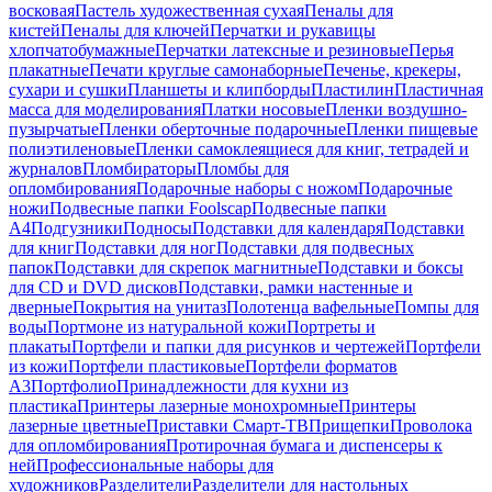
восковая
Пастель художественная сухая
Пеналы для
кистей
Пеналы для ключей
Перчатки и рукавицы
хлопчатобумажные
Перчатки латексные и резиновые
Перья
плакатные
Печати круглые самонаборные
Печенье, крекеры,
сухари и сушки
Планшеты и клипборды
Пластилин
Пластичная
масса для моделирования
Платки носовые
Пленки воздушно-
пузырчатые
Пленки оберточные подарочные
Пленки пищевые
полиэтиленовые
Пленки самоклеящиеся для книг, тетрадей и
журналов
Пломбираторы
Пломбы для
опломбирования
Подарочные наборы с ножом
Подарочные
ножи
Подвесные папки Foolscap
Подвесные папки
А4
Подгузники
Подносы
Подставки для календаря
Подставки
для книг
Подставки для ног
Подставки для подвесных
папок
Подставки для скрепок магнитные
Подставки и боксы
для CD и DVD дисков
Подставки, рамки настенные и
дверные
Покрытия на унитаз
Полотенца вафельные
Помпы для
воды
Портмоне из натуральной кожи
Портреты и
плакаты
Портфели и папки для рисунков и чертежей
Портфели
из кожи
Портфели пластиковые
Портфели форматов
А3
Портфолио
Принадлежности для кухни из
пластика
Принтеры лазерные монохромные
Принтеры
лазерные цветные
Приставки Смарт-ТВ
Прищепки
Проволока
для опломбирования
Протирочная бумага и диспенсеры к
ней
Профессиональные наборы для
художников
Разделители
Разделители для настольных