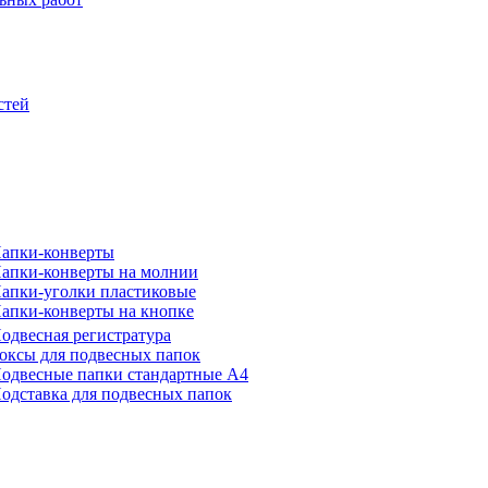
стей
апки-конверты
апки-конверты на молнии
апки-уголки пластиковые
апки-конверты на кнопке
одвесная регистратура
оксы для подвесных папок
одвесные папки стандартные А4
одставка для подвесных папок