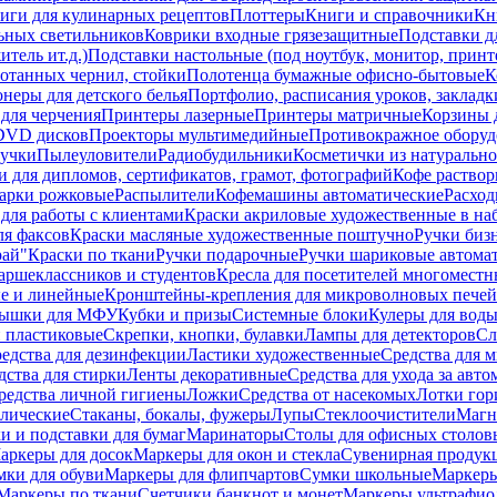
иги для кулинарных рецептов
Плоттеры
Книги и справочники
Кн
ьных светильников
Коврики входные грязезащитные
Подставки д
тель ит.д.)
Подставки настольные (под ноутбук, монитор, принтер
ботанных чернил, стойки
Полотенца бумажные офисно-бытовые
К
неры для детского белья
Портфолио, расписания уроков, закладк
для черчения
Принтеры лазерные
Принтеры матричные
Корзины 
 DVD дисков
Проекторы мультимедийные
Противокражное оборуд
учки
Пылеуловители
Радиобудильники
Косметички из натуральн
и для дипломов, сертификатов, грамот, фотографий
Кофе раство
арки рожковые
Распылители
Кофемашины автоматические
Расход
для работы с клиентами
Краски акриловые художественные в на
ля факсов
Краски масляные художественные поштучно
Ручки бизн
рай"
Краски по ткани
Ручки подарочные
Ручки шариковые автома
аршеклассников и студентов
Кресла для посетителей многоместн
е и линейные
Кронштейны-крепления для микроволновых печей
ышки для МФУ
Кубки и призы
Системные блоки
Кулеры для вод
 пластиковые
Скрепки, кнопки, булавки
Лампы для детекторов
Сл
едства для дезинфекции
Ластики художественные
Средства для 
дства для стирки
Ленты декоративные
Средства для ухода за авт
редства личной гигиены
Ложки
Средства от насекомых
Лотки гор
ллические
Стаканы, бокалы, фужеры
Лупы
Стеклоочистители
Магн
и и подставки для бумаг
Маринаторы
Столы для офисных столовы
аркеры для досок
Маркеры для окон и стекла
Сувенирная продук
мки для обуви
Маркеры для флипчартов
Сумки школьные
Маркеры
Маркеры по ткани
Счетчики банкнот и монет
Маркеры ультрафио