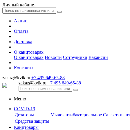
Личный кабинет
Акции
Оплата
Доставка
О канцтоварах
О канцтоварах
Новости
Сотрудники
Вакансии
Контакты
zakaz@kvik.ru
+7 495 649-65-88
zakaz@kvik.ru
+7 495 649-65-88
Меню
COVID-19
Дозаторы
Мыло антибактериальное
Салфетки ан
Средства защиты
Канцтовары