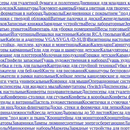
еры для туалетной бумаги и полотенец
Дневники для младших к
поделок
Клавиатуры
Документ-камеры
Бумага цветная для творчес
 форматная в наборах
Дыроколы
Ежедневники с покрытием "под к
ники с твердой обложкой
Ватные палочки и диски
Еженедельник
уков
Записные книжки
Зарядные устройства
Весы лабораторные
Зе
атью этикеток
Инвентарь для уборки помещений
Весы торговые
И
льные
Йогуртницы
Вешалки настенные
Кабели RCA (тюльпан)
Каб
ные
Кабели и адаптеры VGA/SVGA (D-SUB)
Визитницы настоль
стойки, дисплеи, кружки и монетницы
Какао
Календари
Гарниту
торы карманные
Гели для душа и шампуни детские
Калькуляторы 
ающие для плоттеров
Молочная продукция
Горшки детские
Каранд
пок
Грифели запасные
Гуашь художественная в наборах
Гуашь худо
убка и гель для пальцев
Картриджи для струйной техники
Губки 
ржатели для бейджей
Кисти для рисования
Клавиатуры беспрово
ржатели и рамки напольные
Клейкие ленты канцелярские и дисп
иги учета универсальные
Коврики для мыши
Операционные сист
испенсеры для жидкого мыла
Коммутаторы (Switch)
Диспенсеры д
к настольные
Конверты поздравительные
Диспенсеры для туалет
таз
Конференц-столики для стульев
Конфеты в коробках
Конфеты 
тенды и витрины
Пастель художественная
Косметички и сумочки 
ля них
Доски-флипчарты
Доски, стеки и формочки для лепки
Кра
принадлежности
Кресла детские
Дыроколы до 50 листов
Кресла дл
ием "под кожу и ткань"
Кронштейны для мониторов
Кронштейны-
аторы
Заварники
Лампы люминесцентные энергосберегающие
Ла
толы
Маникюрные наборы
Маркеры
Зарядные устройства для пор