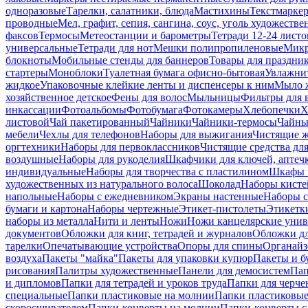
одноразовые
Тарелки, салатники, блюда
Мастихины
Текстмарке
проводные
Мел, графит, сепия, сангина, соус, уголь художеств
факсов
Термосы
Метеостанции и барометры
Тетради 12-24 листо
универсальные
Тетради для нот
Мешки полипропиленовые
Микр
блокноты
Мобильные стенды для баннеров
Товары для праздни
стартеры
Моноблоки
Туалетная бумага офисно-бытовая
Увлажни
жидкое
Упаковочные клейкие ленты и диспенсеры к ним
Мыло ж
хозяйственное детское
Фены для волос
Мыльницы
Фильтры для 
инкассации
Фотоальбомы
Фотобумага
Фотокамеры
Хлебопечки
Х
листовой
Чай пакетированный
Чайники
Чайники-термосы
Чайны
мебели
Чехлы для телефонов
Наборы для выжигания
Чистящие ж
оргтехники
Наборы для первоклассников
Чистящие средства дл
воздушные
Наборы для рукоделия
Шкафчики для ключей, аптечк
индивидуальные
Наборы для творчества с пластилином
Шкафы и
художественных из натурального волоса
Шоколад
Наборы кисте
напольные
Наборы с ежедневником
Экраны настенные
Наборы с
бумаги и картона
Наборы чертежные
Этикет-пистолеты
Этикетки
наборы из металла
Нити и ленты
Ножи
Ножи канцелярские унив
документов
Обложки для книг, тетрадей и журналов
Обложки дл
тарелки
Опечатывающие устройства
Опоры для спины
Органайз
воздуха
Пакеты "майка"
Пакеты для упаковки купюр
Пакеты и б
рисования
Палитры художественные
Панели для демосистем
Пап
и дипломов
Папки для тетрадей и уроков труда
Папки для черче
специальные
Папки пластиковые на молнии
Папки пластиковые
скоросшивателем
Папки-конверты на молнии
Папки-конверты с