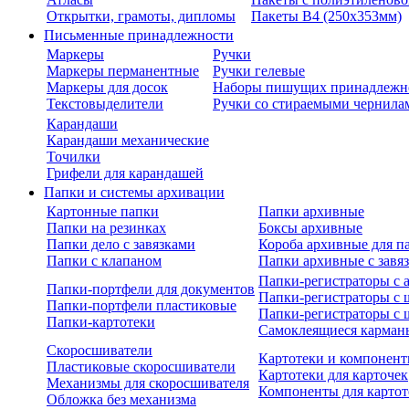
Открытки, грамоты, дипломы
Пакеты В4 (250х353мм)
Письменные принадлежности
Маркеры
Ручки
Маркеры перманентные
Ручки гелевые
Маркеры для досок
Наборы пишущих принадлежн
Текстовыделители
Ручки со стираемыми чернила
Карандаши
Карандаши механические
Точилки
Грифели для карандашей
Папки и системы архивации
Картонные папки
Папки архивные
Папки на резинках
Боксы архивные
Папки дело с завязками
Короба архивные для п
Папки с клапаном
Папки архивные с завя
Папки-регистраторы с
Папки-портфели для документов
Папки-регистраторы с 
Папки-портфели пластиковые
Папки-регистраторы с 
Папки-картотеки
Самоклеящиеся карман
Скоросшиватели
Картотеки и компонент
Пластиковые скоросшиватели
Картотеки для карточек
Механизмы для скоросшивателя
Компоненты для картот
Обложка без механизма