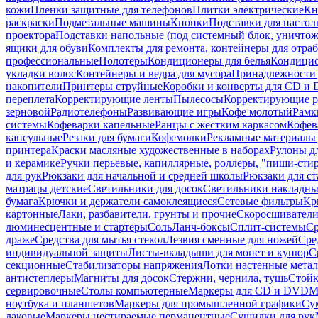
кожи
Пленки защитные для телефонов
Плитки электрические
Кн
раскраски
Подметальные машины
Кнопки
Подставки для настол
проектора
Подставки напольные (под системный блок, уничтожи
ящики для обуви
Комплекты для ремонта, контейнеры для отра
профессиональные
Полотеры
Кондиционеры для белья
Кондицио
укладки волос
Контейнеры и ведра для мусора
Принадлежности 
накопители
Принтеры струйные
Коробки и конверты для CD и
переплета
Корректирующие ленты
Пылесосы
Корректирующие р
зерновой
Радиотелефоны
Развивающие игры
Кофе молотый
Рамк
системы
Кофеварки капельные
Ранцы с жестким каркасом
Кофев
капсульные
Резаки для бумаги
Кофемолки
Рекламные материалы 
принтера
Краски масляные художественные в наборах
Рулоны д
и керамике
Ручки перьевые, капиллярные, роллеры, "пиши-сти
для рук
Рюкзаки для начальной и средней школы
Рюкзаки для ст
матрацы детские
Светильники для досок
Светильники накладны
бумага
Крючки и держатели самоклеящиеся
Сетевые фильтры
Кр
картонные
Лаки, разбавители, грунты и прочие
Скоросшиватели
люминесцентные и стартеры
Соль
Ланч-боксы
Сплит-системы
Ср
драже
Средства для мытья стекол
Лезвия сменные для ножей
Сре
индивидуальной защиты
Листы-вкладыши для монет и купюр
С
секционные
Стабилизаторы напряжения
Лотки настенные мета
антистеплеры
Магниты для досок
Стержни, чернила, тушь
Стойк
сервировочные
Столы компьютерные
Маркеры для CD и DVD
М
ноутбука и планшетов
Маркеры для промышленной графики
Су
лаковые
Маркеры нестираемые перманентные
Сушилки для рук