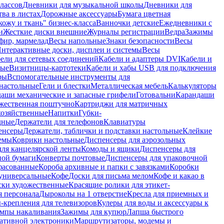
лассов
Дневники для музыкальной школы
Дневники для
тва в листах
Дорожные аксессуары
Бумага цветная
ожу и ткань" бизнес-класса
Ванночки детские
Ежедневники с
и
Жесткие диски внешние
Журналы регистрации
Ведра
Зажимы
фир, мармелад
Весы напольные
Знаки безопасности
Весы
нтерактивные доски, дисплеи и системы
Весы
ели для сетевых соединений
Кабели и адаптеры DVI
Кабели и
ные
Визитницы-картотеки
Кабели и хабы USB для подключения
ры
Вспомогательные инструменты для
настольные
Гели и блестки
Металлическая мебель
Калькуляторы
аши механические и запасные грифели
Готовальни
Карандаши
жественная поштучно
Картриджи для матричных
хозяйственные
Напитки
Губки-
дные
Держатели для телефонов
Клавиатуры
енсеры
Держатели, таблички и подставки настольные
Клейкие
емы
Коврики настольные
Диспенсеры для аэрозольных
ля канцелярской ленты
Комоды и ящики
Диспенсеры для
ной бумаги
Конверты почтовые
Диспенсеры для упаковочной
фасованные
Короба архивные и папки с завязками
Коробки
универсальные
Кофе
Доски для письма мелом
Кофе и какао в
ски художественные
Красящие ролики для этикет-
я персонала
Дыроколы на 1 отверстие
Кресла для приемных и
крепления для телевизоров
Кулеры для воды и аксессуары к
мпы накаливания
Зажимы для купюр
Лапша быстрого
тативной электроники
Маршрутизаторы, модемы и