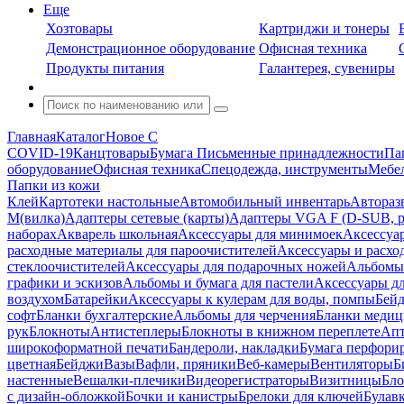
Еще
Хозтовары
Картриджи и тонеры
Демонстрационное оборудование
Офисная техника
Продукты питания
Галантерея, сувениры
Главная
Каталог
Новое С
COVID-19
Канцтовары
Бумага
Письменные принадлежности
Па
оборудование
Офисная техника
Спецодежда, инструменты
Мебел
Папки из кожи
Клей
Картотеки настольные
Автомобильный инвентарь
Автораз
M(вилка)
Адаптеры сетевые (карты)
Адаптеры VGA F (D-SUB, ро
наборах
Акварель школьная
Аксессуары для минимоек
Аксессуа
расходные материалы для пароочистителей
Аксессуары и расхо
стеклоочистителей
Аксессуары для подарочных ножей
Альбомы 
графики и эскизов
Альбомы и бумага для пастели
Аксессуары дл
воздухом
Батарейки
Аксессуары к кулерам для воды, помпы
Бейд
софт
Бланки бухгалтерские
Альбомы для черчения
Бланки медиц
рук
Блокноты
Антистеплеры
Блокноты в книжном переплете
Апт
широкоформатной печати
Бандероли, накладки
Бумага перфори
цветная
Бейджи
Вазы
Вафли, пряники
Веб-камеры
Вентиляторы
Б
настенные
Вешалки-плечики
Видеорегистраторы
Визитницы
Бло
с дизайн-обложкой
Бочки и канистры
Брелоки для ключей
Булав