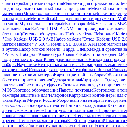
сплиттеры
Защитные покрытия
Машинки для стрижки волос
Зво
индивидуальной защиты
Знаки запрещающие
Мелки
Знаки по э
материалы
Микроволновые печи и кронштейны
Знаки предупр
пасты детские
Минимойки
Иглы для прошивки документов
Мойк
на улице
Музыкальные центры
Мультиварки
МФУ лазерные
МФУ
компьютерные
Кабели HDMI A - A
Мыши проводные компьюте
(тюльпан)
Сетевое оборудование
Набор мебели "Монолит"
Кабел
"Эко"
Кабели USB 2.0 A-B
Набор мебели "Этюд"
Кабели USB 2.0
мягкой мебели "V-500"
Кабели USB 3.0 AM-AF
Набор мягкой ме
в бухтах
Набор мягкой мебели "Гарда"
Спецодежда и средства 
"Ригель"
Наборы <Клавиатура + мышь>
Кабели-патчкорды RJ45 
подарочные с ручкой
Календари настольные
Наградная продукц
наборы
Наушники
Нити, шпагаты и иглы
Карандаши механичес
акварельные
Обложки для переплета
Телефоны и факсы
Обложки
планшетных компьютеров
Картон цветной в наборах
Обложки-к
быстрого приготовления
Одежда зимняя
Картридеры
Одежда лет
плоттеров
Орехи и сухофрукты
Освежители воздуха и диспенсе
МФУ
Торговое оборудование
Пакеты почтовые
Картриджи и тон
бамперы защитные для телефонов
Картриджи-контейнеры для 
ткани
Карты Мира и России
Уборочный инвентарь и инструмен
символов для наборных печатей
Папки с вкладышами
Каталоги 
арочным механизмом
Папки-уголки пластиковые
Пароочистите
волоса
Пеналы школьные створчатые
Пеналы-косметички школ
крекеры
Пистолеты-маркираторы
Клей канцелярский
Планинги
карандаш
Клейкие ленты канцелярские
Пленки (заготовки) для