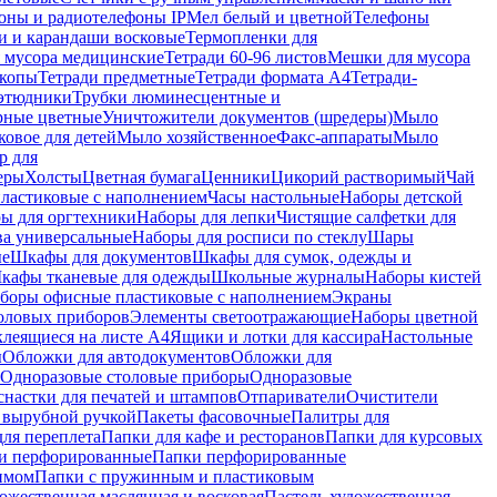
оны и радиотелефоны IP
Мел белый и цветной
Телефоны
и и карандаши восковые
Термопленки для
 мусора медицинские
Тетради 60-96 листов
Мешки для мусора
копы
Тетради предметные
Тетради формата А4
Тетради-
этюдники
Трубки люминесцентные и
рные цветные
Уничтожители документов (шредеры)
Мыло
овое для детей
Мыло хозяйственное
Факс-аппараты
Мыло
р для
еры
Холсты
Цветная бумага
Ценники
Цикорий растворимый
Чай
пластиковые с наполнением
Часы настольные
Наборы детской
ы для оргтехники
Наборы для лепки
Чистящие салфетки для
ва универсальные
Наборы для росписи по стеклу
Шары
ые
Шкафы для документов
Шкафы для сумок, одежды и
кафы тканевые для одежды
Школьные журналы
Наборы кистей
боры офисные пластиковые с наполнением
Экраны
оловых приборов
Элементы светоотражающие
Наборы цветной
клеящиеся на листе А4
Ящики и лотки для кассира
Настольные
ы
Обложки для автодокументов
Обложки для
Одноразовые столовые приборы
Одноразовые
снастки для печатей и штампов
Отпариватели
Очистители
и вырубной ручкой
Пакеты фасовочные
Палитры для
ля переплета
Папки для кафе и ресторанов
Папки для курсовых
и перфорированные
Папки перфорированные
имом
Папки с пружинным и пластиковым
ожественная маслянная и восковая
Пастель художественная