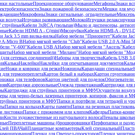
нки настольные
Проекционное оборудование
Мегафоны
Знаки вс
лектробезопасности
Знаки пожарной безопасности
Мешки для мус
еждающие
Микрофоны
Знаки сигнальные, оградительные
Миксер
и воздуха
Игрушки развивающие
Молоко
Игрушки релаксирующ
 струйные
Кабели 3xRCA (тюльпан)
Мыло и диспенсеры, антисе
рные
Кабели HDMI A - C(mini)
Мясорубки
Кабели HDMI-A - DVI-
и Jack 3.5 mm вилка-вилка
Набор мебели "Приоритет"
Кабели Jac
 A-Micro B
Набор мягкой мебели "Club"
Кабели USB 2.0 A-Mini 5
бели "V-600"
Кабели USB A
Набор мягкой мебели "Аксель"
Кабе
защиты
Набор мягкой мебели "Милано"
Набор мягкой мебели "Мод
(для сетевых соединений)
Наборы для творчества
Кабель USB 3.
ия
Калька
Наклейки
Наклейки для опечатывания документов
Каль
кие
Ножи и коврики для резки
Ножницы
Карандаши специальные
 для термопереплета
Картон белый в наборах
Картон грунтованн
нижки для телефонов
Картон цветной для поделок
Обогреватели
няя
Картриджи аэрозольные
Одежда трикотажная
Картриджи для 
ры
Картриджи для струйных принтеров и МФУ
Осушители воздух
еры для черно-белых лазерных принтеров, копиров, факсов и 
струйных принтеров и МФУ
Папки и портфели для тетрадей и уро
ты
Папки на кольцах
Карты памяти
Папки на резинках пластиков
и листовки
Папки с прижимом или клипом
Кафедры
Папки-конве
ли
Кисти художественные из натурального волоса
Пеналы школьн
ьные
Переплетные машины (брошюровщики)
Перфопапки и разде
Клей ПВА
Чай
Планшетные компьютеры
Клей специальный
Пласти
 ламинирования
Пленки для Оверхед-проекторов
Пленки защитны