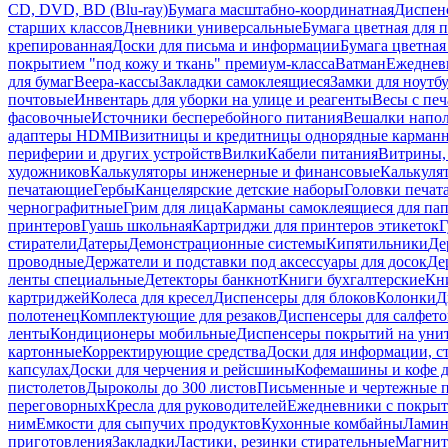
CD, DVD, BD (Blu-ray)
Бумага масштабно-координатная
Диспенс
старших классов
Дневники универсальные
Бумага цветная для 
крепированная
Доски для письма и информации
Бумага цветная
покрытием "под кожу и ткань" премиум-класса
Ватман
Ежеднев
для бумаг
Веера-кассы
Закладки самоклеящиеся
Замки для ноутб
почтовые
Инвентарь для уборки на улице и реагенты
Весы с печ
фасовочные
Источники бесперебойного питания
Вешалки напо
адаптеры HDMI
Визитницы и кредитницы однорядные карман
периферии и других устройств
Вилки
Кабели питания
Витрины, 
художников
Калькуляторы инженерные и финансовые
Калькуля
печатающие
Гербы
Канцелярские детские наборы
Головки печат
чернографитные
Грим для лица
Карманы самоклеящиеся для па
принтеров
Гуашь школьная
Картриджи для принтеров этикеток
Г
стиратели
Датеры
Демонстрационные системы
Кипятильники
Де
проводные
Держатели и подставки под аксессуары для досок
Де
ленты специальные
Детекторы банкнот
Книги бухгалтерские
Кн
картриджей
Колеса для кресел
Диспенсеры для блоков
Колонки
Д
полотенец
Комплектующие для резаков
Диспенсеры для салфето
ленты
Кондиционеры мобильные
Диспенсеры покрытий на уни
картонные
Корректирующие средства
Доски для информации, с
капсулах
Доски для черчения и рейсшины
Кофемашины и кофе д
пистолетов
Дыроколы до 300 листов
Письменные и чертежные 
переговорных
Кресла для руководителей
Ежедневники с покрыт
ним
Емкости для сыпучих продуктов
Кухонные комбайны
Ламин
приготовления
Закладки
Ластики, резинки стирательные
Магни