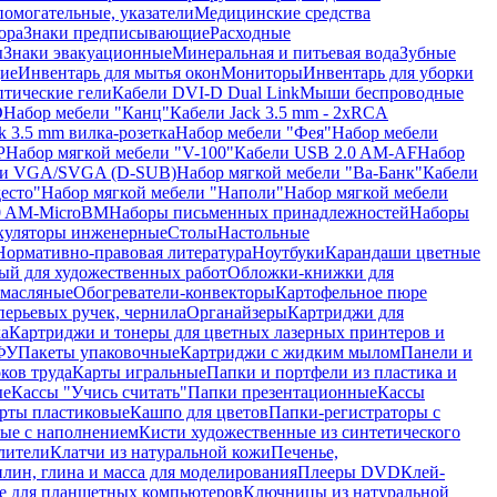
помогательные, указатели
Медицинские средства
ора
Знаки предписывающие
Расходные
ы
Знаки эвакуационные
Минеральная и питьевая вода
Зубные
ие
Инвентарь для мытья окон
Мониторы
Инвентарь для уборки
птические гели
Кабели DVI-D Dual Link
Мыши беспроводные
D
Набор мебели "Канц"
Кабели Jack 3.5 mm - 2xRCA
k 3.5 mm вилка-розетка
Набор мебели "Фея"
Набор мебели
P
Набор мягкой мебели "V-100"
Кабели USB 2.0 AM-AF
Набор
ли VGA/SVGA (D-SUB)
Набор мягкой мебели "Ва-Банк"
Кабели
есто"
Набор мягкой мебели "Наполи"
Набор мягкой мебели
0 AM-MicroBM
Наборы письменных принадлежностей
Наборы
куляторы инженерные
Столы
Настольные
Нормативно-правовая литература
Ноутбуки
Карандаши цветные
ый для художественных работ
Обложки-книжки для
 масляные
Обогреватели-конвекторы
Картофельное пюре
перьевых ручек, чернила
Органайзеры
Картриджи для
а
Картриджи и тонеры для цветных лазерных принтеров и
МФУ
Пакеты упаковочные
Картриджи с жидким мылом
Панели и
ков труда
Карты игральные
Папки и портфели из пластика и
ые
Кассы "Учись считать"
Папки презентационные
Кассы
рты пластиковые
Кашпо для цветов
Папки-регистраторы с
ые с наполнением
Кисти художественные из синтетического
лители
Клатчи из натуральной кожи
Печенье,
лин, глина и масса для моделирования
Плееры DVD
Клей-
е для планшетных компьютеров
Ключницы из натуральной