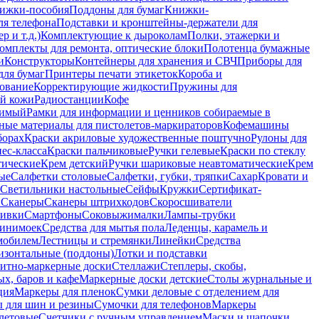
ижки-пособия
Поддоны для бумаг
Книжки-
ля телефона
Подставки и кронштейны-держатели для
 и т.д.)
Комплектующие к дыроколам
Полки, этажерки и
омплекты для ремонта, оптические блоки
Полотенца бумажные
и
Конструкторы
Контейнеры для хранения и СВЧ
Приборы для
для бумаг
Принтеры печати этикеток
Короба и
ование
Корректирующие жидкости
Пружины для
ой кожи
Радиостанции
Кофе
римый
Рамки для информации и ценников собираемые в
ные материалы для пистолетов-маркираторов
Кофемашины
борах
Краски акриловые художественные поштучно
Рулоны для
ес-класса
Краски пальчиковые
Ручки гелевые
Краски по стеклу
тические
Крем детский
Ручки шариковые неавтоматические
Крем
ые
Салфетки столовые
Салфетки, губки, тряпки
Сахар
Кровати и
Светильники настольные
Сейфы
Кружки
Сертификат-
ы
Сканеры
Сканеры штрихкодов
Скоросшиватели
ивки
Смартфоны
Соковыжималки
Лампы-трубки
минимоек
Средства для мытья пола
Леденцы, карамель и
омобилем
Лестницы и стремянки
Линейки
Средства
изонтальные (поддоны)
Лотки и подставки
итно-маркерные доски
Стеллажи
Степлеры, скобы,
х, баров и кафе
Маркерные доски детские
Столы журнальные и
ция
Маркеры для пленок
Сумки деловые с отделением для
 для шин и резины
Сумочки для телефонов
Маркеры
летовые
Счетчики с ручным управлением
Маски и шапочки