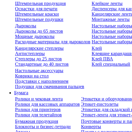
Штемпельная продукция
Клейкие ленты
Оснастки для печати
Диспенсеры для ка
Штемпельные краски
Канцелярские лент
Штемпельные подушки
Монтажные ленты
Дыроколы
Настольные набор
Дыроколы до 65 листов
Настольные наборы 
Мощные дыроколы
Настольные наборы
Расходные материалы для дыроколов
Настольные наборы
Канцелярские степлеры
Клей
Антистеплеры
Клеящие карандаш
Степлеры до 25 листов
Клей ПВА
Стандартные до 40 листов
Клей специальный
Настольные аксессуары
Коврики на стол
Подставки с наполнением
Подушки для смачивания пальцев
Бумага
Ролики и чековая лента
Этикетки и оборудовани
Ролики для кассовых аппаратов
Этикет-пистолеты
Ролики для принтеров
Этикетки для складско
Ролики для телетайпов
Этикет-лента для этикет
Бумажная продукция
Почтовые конверты и па
Блокноты и бизнес-тетради
Конверты
Атласы
Пакеты с полиэтиленов