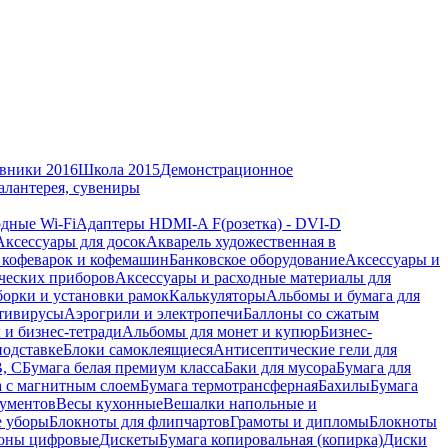
вники 2016
Школа 2015
Демонстрационное
алантерея, сувениры
дные Wi-Fi
Адаптеры HDMI-A F(розетка) - DVI-D
Аксессуары для досок
Акварель художественная в
 кофеварок и кофемашин
Банковское оборудование
Аксессуары и
ческих приборов
Аксессуары и расходные материалы для
борки и установки рамок
Калькуляторы
Альбомы и бумага для
тивирусы
Аэрогрили и электропечи
Баллоны со сжатым
 и бизнес-тетради
Альбомы для монет и купюр
Бизнес-
подставке
Блоки самоклеящиеся
Антисептические гели для
В, С
Бумага белая премиум класса
Баки для мусора
Бумага для
а с магнитным слоем
Бумага термотрансферная
Бахилы
Бумага
кументов
Весы кухонные
Вешалки напольные и
е уборы
Блокноты для флипчартов
Грамоты и дипломы
Блокноты
оны цифровые
Дискеты
Бумага копировальная (копирка)
Диски