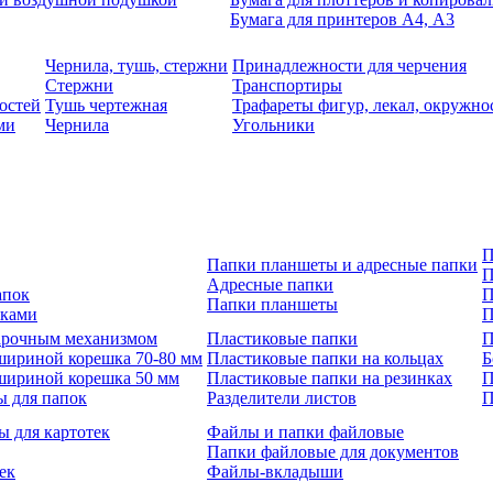
Бумага для принтеров А4, А3
Чернила, тушь, стержни
Принадлежности для черчения
Стержни
Транспортиры
остей
Тушь чертежная
Трафареты фигур, лекал, окружно
ми
Чернила
Угольники
П
Папки планшеты и адресные папки
П
Адресные папки
апок
П
Папки планшеты
зками
П
 арочным механизмом
Пластиковые папки
П
шириной корешка 70-80 мм
Пластиковые папки на кольцах
Б
шириной корешка 50 мм
Пластиковые папки на резинках
П
ы для папок
Разделители листов
П
ы для картотек
Файлы и папки файловые
Папки файловые для документов
ек
Файлы-вкладыши