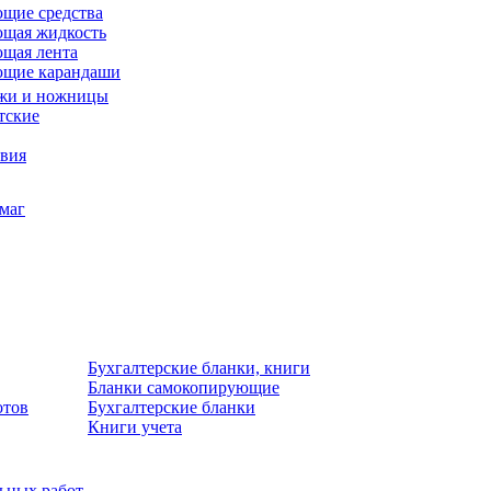
щие средства
щая жидкость
щая лента
ющие карандаши
жи и ножницы
тские
звия
умаг
Бухгалтерские бланки, книги
Бланки самокопирующие
отов
Бухгалтерские бланки
Книги учета
льных работ