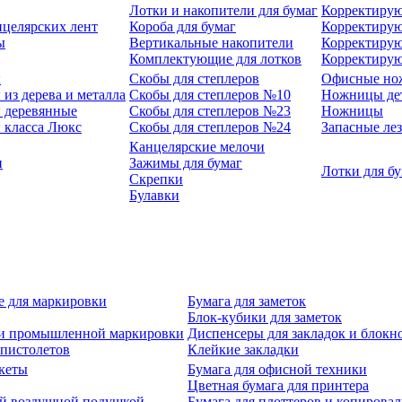
Лотки и накопители для бумаг
Корректирую
нцелярских лент
Короба для бумаг
Корректирую
ы
Вертикальные накопители
Корректирую
Комплектующие для лотков
Корректиру
ы
Скобы для степлеров
Офисные но
из дерева и металла
Скобы для степлеров №10
Ножницы де
 деревянные
Скобы для степлеров №23
Ножницы
 класса Люкс
Скобы для степлеров №24
Запасные ле
Канцелярские мелочи
и
Зажимы для бумаг
Лотки для б
Скрепки
Булавки
е для маркировки
Бумага для заметок
Блок-кубики для заметок
й и промышленной маркировки
Диспенсеры для закладок и блокн
-пистолетов
Клейкие закладки
кеты
Бумага для офисной техники
Цветная бумага для принтера
ой воздушной подушкой
Бумага для плоттеров и копирова