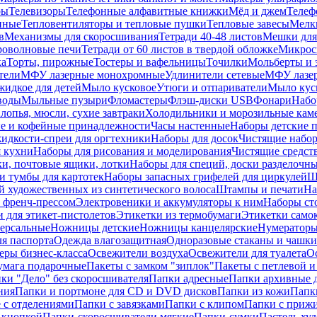
ры
Телевизоры
Телефонные алфавитные книжки
Мёд и джем
Телеф
енные
Тепловентиляторы и тепловые пушки
Тепловые завесы
Мелк
в
Механизмы для скоросшивания
Тетради 40-48 листов
Мешки для
оволновые печи
Тетради от 60 листов в твердой обложке
Микрос
ка
Торты, пирожные
Тостеры и вафельницы
Точилки
Мольберты и 
тели
МФУ лазерные монохромные
Удлинители сетевые
МФУ лазе
идкое для детей
Мыло кусковое
Утюги и отпариватели
Мыло куск
воды
Мыльные пузыри
Фломастеры
Флэш-диски USB
Фонари
Набо
лопья, мюсли, сухие завтраки
Холодильники и морозильные кам
е и кофейные принадлежности
Часы настенные
Наборы детские 
идкости-спреи для оргтехники
Наборы для досок
Чистящие набор
я кухни
Наборы для рисования и моделирования
Чистящие средст
и, почтовые ящики, лотки
Наборы для специй, доски разделочн
 тумбы для картотек
Наборы запасных грифелей для циркулей
Ш
й художественных из синтетического волоса
Штампы и печати
На
 френч-прессом
Электровеники и аккумуляторы к ним
Наборы ст
 для этикет-пистолетов
Этикетки из термобумаги
Этикетки само
ерсальные
Ножницы детские
Ножницы канцелярские
Нумератор
я паспорта
Одежда влагозащитная
Одноразовые стаканы и чашки
еры бизнес-класса
Освежители воздуха
Освежители для туалета
О
умага подарочные
Пакеты с замком "зиплок"
Пакеты с петлевой 
ки "Дело" без скоросшивателя
Папки адресные
Папки архивные д
ния
Папки и портмоне для CD и DVD дисков
Папки из кожи
Папк
 с отделениями
Папки с завязками
Папки с клипом
Папки с приж
 кнопкой
Папки-скоросшиватели мягкие
Папки-сумки
Пастель худ