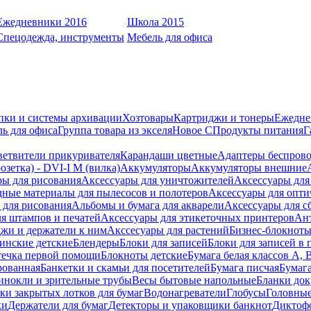
Ежедневники 2016
Школа 2015
Спецодежда, инструменты
Мебель для офиса
пки и системы архивации
Хозтовары
Картриджи и тонеры
Ежедне
ь для офиса
Группа товара из экселя
Новое С
Продукты питания
Г
ветвители прикуривателя
Карандаши цветные
Адаптеры беспрово
зетка) - DVI-I M (вилка)
Аккумуляторы
Аккумуляторы внешние
ры для рисования
Аксессуары для уничтожителей
Аксессуары для
дные материалы для пылесосов и полотеров
Аксессуары для опти
для рисования
Альбомы и бумага для акварели
Аксессуары для с
я штампов и печатей
Аксессуары для этикеточных принтеров
Ан
жи и держатели к ним
Акссесуары для растений
Бизнес-блокноты
инские детские
Блендеры
Блоки для записей
Блоки для записей в 
ечка первой помощи
Блокноты детские
Бумага белая классов А, 
рованная
Банкетки и скамьи для посетителей
Бумага писчая
Бумаг
инокли и зрительные трубы
Весы бытовые напольные
Бланки до
ки закрытых лотков для бумаг
Водонагреватели
Глобусы
Головны
ки
Держатели для бумаг
Детекторы и упаковщики банкнот
Диктоф