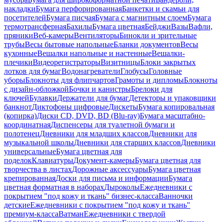
накладки
Бумага перфорированная
Банкетки и скамьи для
посетителей
Бумага писчая
Бумага с магнитным слоем
Бумага
термотрансферная
Бахилы
Бумага цветная
Бейджи
Вазы
Вафли,
пряники
Веб-камеры
Вентиляторы
Бинокли и зрительные
трубы
Весы бытовые напольные
Бланки документов
Весы
кухонные
Вешалки напольные и настенные
Вешалки-
плечики
Видеорегистраторы
Визитницы
Блоки закрытых
лотков для бумаг
Водонагреватели
Глобусы
Головные
уборы
Блокноты для флипчартов
Грамоты и дипломы
Блокноты
с дизайн-обложкой
Бочки и канистры
Брелоки для
ключей
Булавки
Держатели для бумаг
Детекторы и упаковщики
банкнот
Диктофоны цифровые
Дискеты
Бумага копировальная
(копирка)
Диски CD, DVD, BD (Blu-ray)
Бумага масштабно-
координатная
Диспенсеры для туалетной бумаги и
полотенец
Дневники для младших классов
Дневники для
музыкальной школы
Дневники для старших классов
Дневники
универсальные
Бумага цветная для
поделок
Клавиатуры
Документ-камеры
Бумага цветная для
творчества в листах
Дорожные аксессуары
Бумага цветная
крепированная
Доски для письма и информации
Бумага
цветная форматная в наборах
Дыроколы
Ежедневники с
покрытием "под кожу и ткань" бизнес-класса
Ванночки
детские
Ежедневники с покрытием "под кожу и ткань"
премиум-класса
Ватман
Ежедневники с твердой