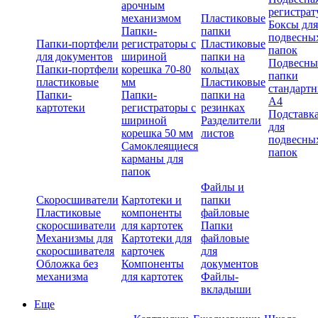
арочным
регистрат
механизмом
Пластиковые
Боксы для
Папки-
папки
подвесны
Папки-портфели
регистраторы с
Пластиковые
папок
для документов
шириной
папки на
Подвесны
Папки-портфели
корешка 70-80
кольцах
папки
пластиковые
мм
Пластиковые
стандарт
Папки-
Папки-
папки на
А4
картотеки
регистраторы с
резинках
Подставк
шириной
Разделители
для
корешка 50 мм
листов
подвесны
Самоклеящиеся
папок
карманы для
папок
Файлы и
Скоросшиватели
Картотеки и
папки
Пластиковые
компоненты
файловые
скоросшиватели
для картотек
Папки
Механизмы для
Картотеки для
файловые
скоросшивателя
карточек
для
Обложка без
Компоненты
документов
механизма
для картотек
Файлы-
вкладыши
Еще