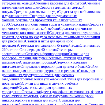
тетрадей на кольцах
Сменные кассеты для фильтров
Сменные
штемпельные подушки
Средства для мытья детской
посуды
Средства для мытья посуды
Средства для отбеливания
и удаления пятен
Средства для посудомоечных
машин
Средства для прочистки канализационных
труб
Средства для смягчения воды и удаления накипи
Средства
для чистки ковров и мягкой мебели
Средства для чистки
металлических поверхностей
Средства для чистки туалетных
комнат
Средства по уходу за мебелью
Стаканы-непроливайки
для рисования
Станки и иглы для архивного
переплета
Стеллажи для хранения бутылей воды
Степлеры до
260 листов
Степлеры до 40 листов
Степлеры
электрические
Степлеры-брошюровщики
Стержни для
роллеров
Стержни для ручек гелевые
Стержни для ручек
шариковые
Стиральные порошки
Стержни к клеевым
пистолетам
Стиральные порошки для детского белья
Стойки
напольные для каталогов, журналов и рекламы
Столы для
дошкольных учреждений
Столы для учебных
заведений
Стрейч-пленки упаковочные
Стулья для персонала и
посетителей
Стулья для школ и других учебных
заведений
Стулья и скамьи для дошкольных
учреждений
Стулья и табуреты для офисных столовых, баров и
кафе
Стяжки (хомуты)
Сумки из натуральной кожи
Сумки
инкассаторские и мешки для монет
Сушилки для
продуктов
Сушилки для столовых приборов и посуды
Счетные