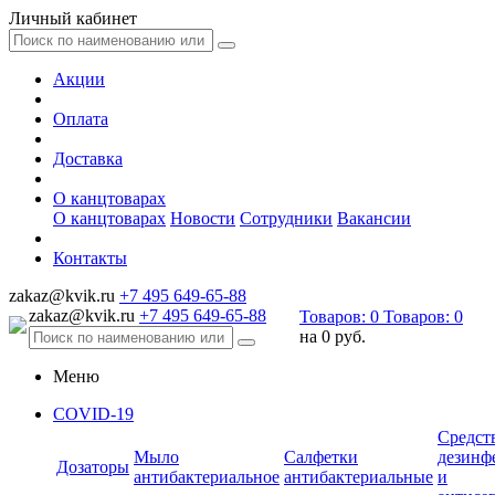
Личный кабинет
Акции
Оплата
Доставка
О канцтоварах
О канцтоварах
Новости
Сотрудники
Вакансии
Контакты
zakaz@kvik.ru
+7 495 649-65-88
zakaz@kvik.ru
+7 495 649-65-88
Товаров:
0
Товаров:
0
на
0 руб.
Меню
COVID-19
Средст
Мыло
Салфетки
дезинф
Дозаторы
антибактериальное
антибактериальные
и