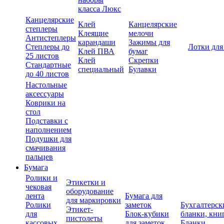
класса Люкс
Канцелярские
Клей
Канцелярские
степлеры
Клеящие
мелочи
Антистеплеры
карандаши
Зажимы для
Степлеры до
Лотки для
Клей ПВА
бумаг
25 листов
Клей
Скрепки
Стандартные
специальный
Булавки
до 40 листов
Настольные
аксессуары
Коврики на
стол
Подставки с
наполнением
Подушки для
смачивания
пальцев
Бумага
Ролики и
Этикетки и
чековая
оборудование
лента
Бумага для
для маркировки
Ролики
заметок
Бухгалтерск
Этикет-
для
Блок-кубики
бланки, кни
пистолеты
кассовых
для заметок
Бланки