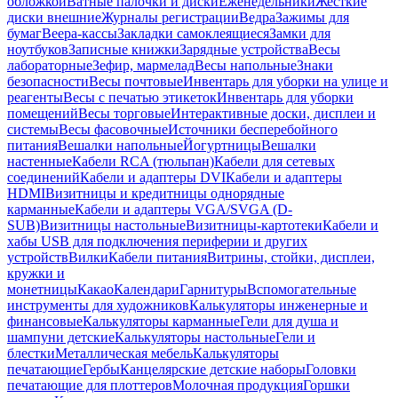
обложкой
Ватные палочки и диски
Еженедельники
Жесткие
диски внешние
Журналы регистрации
Ведра
Зажимы для
бумаг
Веера-кассы
Закладки самоклеящиеся
Замки для
ноутбуков
Записные книжки
Зарядные устройства
Весы
лабораторные
Зефир, мармелад
Весы напольные
Знаки
безопасности
Весы почтовые
Инвентарь для уборки на улице и
реагенты
Весы с печатью этикеток
Инвентарь для уборки
помещений
Весы торговые
Интерактивные доски, дисплеи и
системы
Весы фасовочные
Источники бесперебойного
питания
Вешалки напольные
Йогуртницы
Вешалки
настенные
Кабели RCA (тюльпан)
Кабели для сетевых
соединений
Кабели и адаптеры DVI
Кабели и адаптеры
HDMI
Визитницы и кредитницы однорядные
карманные
Кабели и адаптеры VGA/SVGA (D-
SUB)
Визитницы настольные
Визитницы-картотеки
Кабели и
хабы USB для подключения периферии и других
устройств
Вилки
Кабели питания
Витрины, стойки, дисплеи,
кружки и
монетницы
Какао
Календари
Гарнитуры
Вспомогательные
инструменты для художников
Калькуляторы инженерные и
финансовые
Калькуляторы карманные
Гели для душа и
шампуни детские
Калькуляторы настольные
Гели и
блестки
Металлическая мебель
Калькуляторы
печатающие
Гербы
Канцелярские детские наборы
Головки
печатающие для плоттеров
Молочная продукция
Горшки