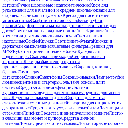
детский
Ручки шариковые неавтоматические
Крем для
рук
Рюкзаки для начальной и средней школы
Рюкзаки для
старшеклассников и студентов
Кресла для посетителей
многоместные
Салфетки столовые
Салфетки, губки,
тряпки
Сахар
Кровати и матрацы детские
Светильники для
досок
Светильники накладные и линейные
Кронштейны-
крепления для микроволновых печей
Светильники
настольные
Сейфы
Кружки
Сертификат-бумага
Крючки и
держатели самоклеящиеся
Сетевые фильтры
Крышки для
МФУ
Кубки и призы
Системные блоки
Кулеры для
воды
Сканеры
Сканеры штрихкодов
Скоросшиватели
картонные
Лаки, разбавители, грунты и
прочие
Скоросшиватели пластиковые
Скрепки, кнопки,
булавки
Лампы для
детекторов
Сливки
Смартфоны
Соковыжималки
Лампы-трубки
люминесцентные и стартеры
Соль
Ланч-боксы
Сплит-
системы
Средства для дезинфекции
Ластики
художественные
Средства для минимоек
Средства для мытья
пола
Леденцы, карамель и драже
Средства для мытья
стекол
Лезвия сменные для ножей
Средства для стирки
Ленты
декоративные
Средства для ухода за автомобилем
Лестницы и
стремянки
Линейки
Средства индивидуальной защиты
Листы-
вкладыши для монет и купюр
Средства личной
гигиены
Ложки
Средства от насекомых
Лотки горизонтальные