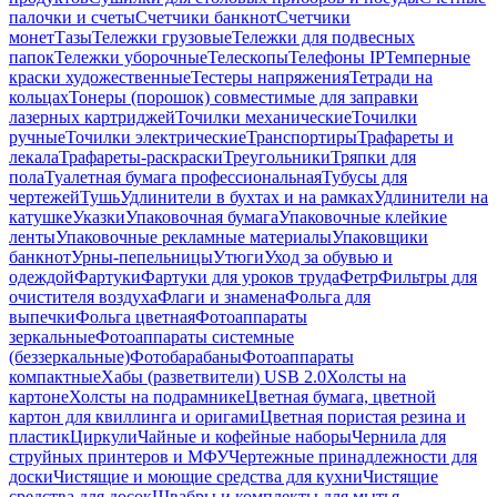
палочки и счеты
Счетчики банкнот
Счетчики
монет
Тазы
Тележки грузовые
Тележки для подвесных
папок
Тележки уборочные
Телескопы
Телефоны IP
Темперные
краски художественные
Тестеры напряжения
Тетради на
кольцах
Тонеры (порошок) совместимые для заправки
лазерных картриджей
Точилки механические
Точилки
ручные
Точилки электрические
Транспортиры
Трафареты и
лекала
Трафареты-раскраски
Треугольники
Тряпки для
пола
Туалетная бумага профессиональная
Тубусы для
чертежей
Тушь
Удлинители в бухтах и на рамках
Удлинители на
катушке
Указки
Упаковочная бумага
Упаковочные клейкие
ленты
Упаковочные рекламные материалы
Упаковщики
банкнот
Урны-пепельницы
Утюги
Уход за обувью и
одеждой
Фартуки
Фартуки для уроков труда
Фетр
Фильтры для
очистителя воздуха
Флаги и знамена
Фольга для
выпечки
Фольга цветная
Фотоаппараты
зеркальные
Фотоаппараты системные
(беззеркальные)
Фотобарабаны
Фотоаппараты
компактные
Хабы (разветвители) USB 2.0
Холсты на
картоне
Холсты на подрамнике
Цветная бумага, цветной
картон для квиллинга и оригами
Цветная пористая резина и
пластик
Циркули
Чайные и кофейные наборы
Чернила для
струйных принтеров и МФУ
Чертежные принадлежности для
доски
Чистящие и моющие средства для кухни
Чистящие
средства для досок
Швабры и комплекты для мытья