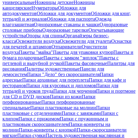
универсальные
Ножницы детские
Ножницы
канцелярские
Нумераторы
Обложки для
автодокументов
Обложки для документов
Обложки для книг,
тетрадей и журналов
Обложки для паспорта
Одежда
влагозащитная
Одноразовые стаканы и чашки
Одноразовые
столовые приборы
Одноразовые тарелки
Опечатывающие
устройства
Опоры для спины
Органайзеры бизнес-
класса
Освежители воздуха
Освежители для туалета
Оснастки
для печатей и штампов
Отпариватели
Очистители
воздуха
Пакеты "майка"
Пакеты для упаковки купюр
Пакеты и
бумага подарочные
Пакеты с замком "зиплок"
Пакеты с
петлевой и вырубной ручкой
Пакеты фасовочные
Палитры для
рисования
Палитры художественные
Панели для
демосистем
Папки "Дело" без скоросшивателя
Папки
адресные
Папки архивные для переплета
Папки для кафе и
ресторанов
Папки для курсовых и дипломов
Папки для
тетрадей и уроков труда
Папки для черчения
Папки и портмоне
для CD и DVD дисков
Папки из кожи
Папки
перфорированные
Папки перфорированные
специальные
Папки пластиковые на молнии
Папки
пластиковые с отделениями
Папки с завязками
Папки с
клипом
Папки с прижимом
Папки с пружинным и
пластиковым скоросшивателем
Папки-конверты на
молнии
Папки-конверты с кнопкой
Папки-скоросшиватели
мягкие
Папки-сумки
Пастель художественная маслянная и