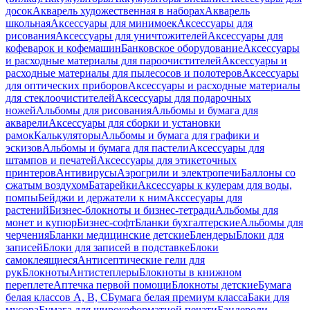
досок
Акварель художественная в наборах
Акварель
школьная
Аксессуары для минимоек
Аксессуары для
рисования
Аксессуары для уничтожителей
Аксессуары для
кофеварок и кофемашин
Банковское оборудование
Аксессуары
и расходные материалы для пароочистителей
Аксессуары и
расходные материалы для пылесосов и полотеров
Аксессуары
для оптических приборов
Аксессуары и расходные материалы
для стеклоочистителей
Аксессуары для подарочных
ножей
Альбомы для рисования
Альбомы и бумага для
акварели
Аксессуары для сборки и установки
рамок
Калькуляторы
Альбомы и бумага для графики и
эскизов
Альбомы и бумага для пастели
Аксессуары для
штампов и печатей
Аксессуары для этикеточных
принтеров
Антивирусы
Аэрогрили и электропечи
Баллоны со
сжатым воздухом
Батарейки
Аксессуары к кулерам для воды,
помпы
Бейджи и держатели к ним
Акссесуары для
растений
Бизнес-блокноты и бизнес-тетради
Альбомы для
монет и купюр
Бизнес-софт
Бланки бухгалтерские
Альбомы для
черчения
Бланки медицинские детские
Блендеры
Блоки для
записей
Блоки для записей в подставке
Блоки
самоклеящиеся
Антисептические гели для
рук
Блокноты
Антистеплеры
Блокноты в книжном
переплете
Аптечка первой помощи
Блокноты детские
Бумага
белая классов А, В, С
Бумага белая премиум класса
Баки для
мусора
Бумага для широкоформатной печати
Бандероли,