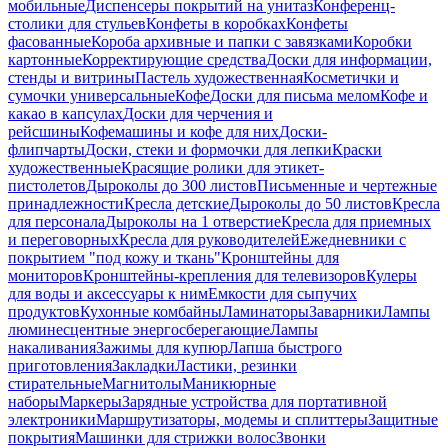
мобильные
Диспенсеры покрытий на унитаз
Конференц-
столики для стульев
Конфеты в коробках
Конфеты
фасованные
Короба архивные и папки с завязками
Коробки
картонные
Корректирующие средства
Доски для информации,
стенды и витрины
Пастель художественная
Косметички и
сумочки универсальные
Кофе
Доски для письма мелом
Кофе и
какао в капсулах
Доски для черчения и
рейсшины
Кофемашины и кофе для них
Доски-
флипчарты
Доски, стеки и формочки для лепки
Краски
художественные
Красящие ролики для этикет-
пистолетов
Дыроколы до 300 листов
Письменные и чертежные
принадлежности
Кресла детские
Дыроколы до 50 листов
Кресла
для персонала
Дыроколы на 1 отверстие
Кресла для приемных
и переговорных
Кресла для руководителей
Ежедневники с
покрытием "под кожу и ткань"
Кронштейны для
мониторов
Кронштейны-крепления для телевизоров
Кулеры
для воды и аксессуары к ним
Емкости для сыпучих
продуктов
Кухонные комбайны
Ламинаторы
Заварники
Лампы
люминесцентные энергосберегающие
Лампы
накаливания
Зажимы для купюр
Лапша быстрого
приготовления
Закладки
Ластики, резинки
стирательные
Магнитолы
Маникюрные
наборы
Маркеры
Зарядные устройства для портативной
электроники
Маршрутизаторы, модемы и сплиттеры
Защитные
покрытия
Машинки для стрижки волос
Звонки