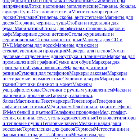
(поддоны)
Лотки и подставки секционные
Стабилизаторы
напряжения
Лотки настенные металлические
Стаканы, бокалы,
фужеры
Лупы
Стеклоочистители
Магнитно-маркерные
доски
Стеллажи
Степлеры, скобы, антистеплеры
Магниты для
досок
Стержни, чернила, тушь
Стойки и подставки для
бумаг
Маринаторы
Столы для офисных столовых, баров и
кафе
Маркерные доски детские
Столы журнальные и
сервировочные
Столы компьютерные
Маркеры для CD и
DVD
Маркеры для досок
Маркеры для окон и
стекла
Сувенирная продукция
Маркеры для пленок
Сумки
деловые с отделением для ноутбука и планшетов
Маркеры для
промышленной графики
Сумки для обуви
Маркеры для
флипчартов
Сумки школьные
Маркеры для шин и
резины
Сумочки для телефонов
Маркеры лаковые
Маркеры
нестираемые перманентные
Сушилки для рук
Маркеры по
ткани
Счетчики банкнот и монет
Маркеры
ультрафиолетовые
Счетчики с ручным управлением
Маски и
шапочки одноразовые
Тарелки, салатники,
блюда
Мастихины
Текстмаркеры
Телевизоры
Телефонные
алфавитные книжки
Мёд и джем
Телефоны и радиотелефоны
IP
Мел белый и цветной
Телефоны проводные
Мел, графит,
сепия, сангина, соус, уголь художественные
Тепловентиляторы
и тепловые пушки
Тепловые завесы
Мелки и карандаши
восковые
Термопленки для факсов
Термосы
Метеостанции и
барометры
Тетради 12-24 листов
Механизмы для