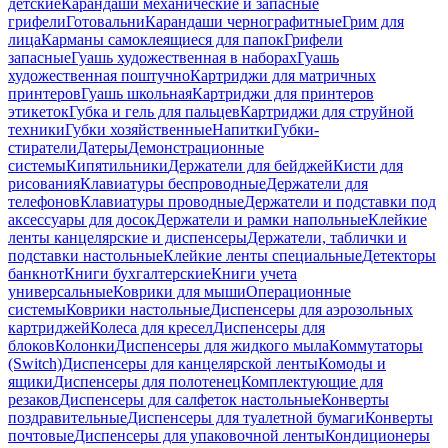
детские
Карандаши механические и запасные
грифели
Готовальни
Карандаши чернографитные
Грим для
лица
Карманы самоклеящиеся для папок
Грифели
запасные
Гуашь художественная в наборах
Гуашь
художественная поштучно
Картриджи для матричных
принтеров
Гуашь школьная
Картриджи для принтеров
этикеток
Губка и гель для пальцев
Картриджи для струйной
техники
Губки хозяйственные
Напитки
Губки-
стиратели
Датеры
Демонстрационные
системы
Кипятильники
Держатели для бейджей
Кисти для
рисования
Клавиатуры беспроводные
Держатели для
телефонов
Клавиатуры проводные
Держатели и подставки под
аксессуары для досок
Держатели и рамки напольные
Клейкие
ленты канцелярские и диспенсеры
Держатели, таблички и
подставки настольные
Клейкие ленты специальные
Детекторы
банкнот
Книги бухгалтерские
Книги учета
универсальные
Коврики для мыши
Операционные
системы
Коврики настольные
Диспенсеры для аэрозольных
картриджей
Колеса для кресел
Диспенсеры для
блоков
Колонки
Диспенсеры для жидкого мыла
Коммутаторы
(Switch)
Диспенсеры для канцелярской ленты
Комоды и
ящики
Диспенсеры для полотенец
Комплектующие для
резаков
Диспенсеры для салфеток настольные
Конверты
поздравительные
Диспенсеры для туалетной бумаги
Конверты
почтовые
Диспенсеры для упаковочной ленты
Кондиционеры