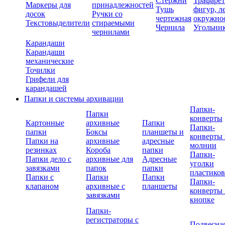
Стержни
Трафаре
Маркеры для
принадлежностей
Тушь
фигур, л
досок
Ручки со
чертежная
окружно
Текстовыделители
стираемыми
Чернила
Угольни
чернилами
Карандаши
Карандаши
механические
Точилки
Грифели для
карандашей
Папки и системы архивации
Папки-
Папки
конверты
Картонные
архивные
Папки
Папки-
папки
Боксы
планшеты и
конверты 
Папки на
архивные
адресные
молнии
резинках
Короба
папки
Папки-
Папки дело с
архивные для
Адресные
уголки
завязками
папок
папки
пластико
Папки с
Папки
Папки
Папки-
клапаном
архивные с
планшеты
конверты 
завязками
кнопке
Папки-
регистраторы с
Подвесна