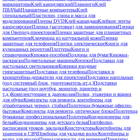
маркираторы
Клей канцелярский
Планинги
Клей
ПВА
Чай
Планшетные компьютеры
Клей
специальный
Пластилин, глина и масса для
моделирования
Плееры DVD
Клей-карандаш
Клейкие ленты
канцелярские
Пленки (заготовки) для ламинирования
Пленки
для Оверхед-проекторов
Пленки защитные для планшетных
компьютеров
Ключницы из натуральной кожи
Пленки
защитные для телефонов
Плитки электрические
Книги для
кулинарных рецептов
Плоттеры
Книги и
справочники
Книжки-пособия
Поддоны для бумаг
Книжки-
раскраски
Подметальные машины
Кнопки
Подставки для
настольных светильников
Коврики входные
грязезащитные
Подставки для телефона
Подставки и
кронштейны-держатели для проектора
Подставки напольные
(под системный блок, уничтожитель ит.д.)
Подставки
настольные (под ноутбук, монитор, принтер и
т.д.)
Комплектующие к дыроколам
Полки, этажерки и ящики
для обуви
Комплекты для ремонта, контейнеры для
отработанных чернил, стойки
Полотенца бумажные офисно-
бытовые
Комплекты для ремонта, оптические блоки
Полотенца
бумажные профессиональные
Полотеры
Кондиционеры для
белья
Кондиционеры для детского белья
Портфолио,
расписания уроков, закладки
Конструкторы
Контейнеры для
хранения и СВЧ
Приборы для укладки волос
Контейнеры и
ведра для мусора
Принадлежности для черчения
Принтеры