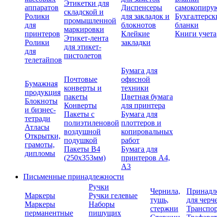
Этикетки для
аппаратов
Диспенсеры
самокопиру
складской и
Ролики
для закладок и
Бухгалтерск
промышленной
для
блокнотов
бланки
маркировки
принтеров
Клейкие
Книги учета
Этикет-лента
Ролики
закладки
для этикет-
для
пистолетов
телетайпов
Бумага для
Почтовые
офисной
Бумажная
конверты и
техники
продукция
пакеты
Цветная бумага
Блокноты
Конверты
для принтера
и бизнес-
Пакеты с
Бумага для
тетради
полиэтиленовой
плоттеров и
Атласы
воздушной
копировальных
Открытки,
подушкой
работ
грамоты,
Пакеты В4
Бумага для
дипломы
(250х353мм)
принтеров А4,
А3
Письменные принадлежности
Ручки
Чернила,
Принадл
Маркеры
Ручки гелевые
тушь,
для черч
Маркеры
Наборы
стержни
Транспо
перманентные
пишущих