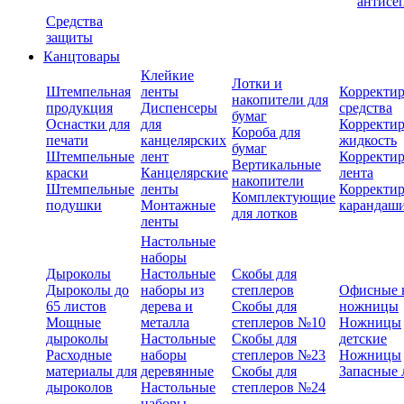
антисе
Средства
защиты
Канцтовары
Клейкие
Лотки и
Штемпельная
ленты
Корректи
накопители для
продукция
Диспенсеры
средства
бумаг
Оснастки для
для
Корректи
Короба для
печати
канцелярских
жидкость
бумаг
Штемпельные
лент
Корректи
Вертикальные
краски
Канцелярские
лента
накопители
Штемпельные
ленты
Корректи
Комплектующие
подушки
Монтажные
карандаш
для лотков
ленты
Настольные
наборы
Дыроколы
Настольные
Скобы для
Дыроколы до
наборы из
степлеров
Офисные 
65 листов
дерева и
Скобы для
ножницы
Мощные
металла
степлеров №10
Ножницы
дыроколы
Настольные
Скобы для
детские
Расходные
наборы
степлеров №23
Ножницы
материалы для
деревянные
Скобы для
Запасные 
дыроколов
Настольные
степлеров №24
наборы