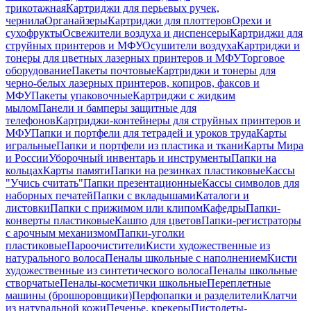
трикотажная
Картриджи для перьевых ручек,
чернила
Органайзеры
Картриджи для плоттеров
Орехи и
сухофрукты
Освежители воздуха и диспенсеры
Картриджи для
струйных принтеров и МФУ
Осушители воздуха
Картриджи и
тонеры для цветных лазерных принтеров и МФУ
Торговое
оборудование
Пакеты почтовые
Картриджи и тонеры для
черно-белых лазерных принтеров, копиров, факсов и
МФУ
Пакеты упаковочные
Картриджи с жидким
мылом
Панели и бамперы защитные для
телефонов
Картриджи-контейнеры для струйных принтеров и
МФУ
Папки и портфели для тетрадей и уроков труда
Карты
игральные
Папки и портфели из пластика и ткани
Карты Мира
и России
Уборочный инвентарь и инструменты
Папки на
кольцах
Карты памяти
Папки на резинках пластиковые
Кассы
"Учись считать"
Папки презентационные
Кассы символов для
наборных печатей
Папки с вкладышами
Каталоги и
листовки
Папки с прижимом или клипом
Кафедры
Папки-
конверты пластиковые
Кашпо для цветов
Папки-регистраторы
с арочным механизмом
Папки-уголки
пластиковые
Пароочистители
Кисти художественные из
натурального волоса
Пеналы школьные с наполнением
Кисти
художественные из синтетического волоса
Пеналы школьные
створчатые
Пеналы-косметички школьные
Переплетные
машины (брошюровщики)
Перфопапки и разделители
Клатчи
из натуральной кожи
Печенье, крекеры
Пистолеты-