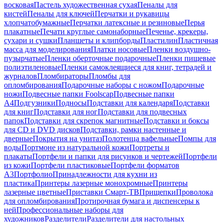
восковая
Пастель художественная сухая
Пеналы для
кистей
Пеналы для ключей
Перчатки и рукавицы
хлопчатобумажные
Перчатки латексные и резиновые
Перья
плакатные
Печати круглые самонаборные
Печенье, крекеры,
сухари и сушки
Планшеты и клипборды
Пластилин
Пластичная
масса для моделирования
Платки носовые
Пленки воздушно-
пузырчатые
Пленки оберточные подарочные
Пленки пищевые
полиэтиленовые
Пленки самоклеящиеся для книг, тетрадей и
журналов
Пломбираторы
Пломбы для
опломбирования
Подарочные наборы с ножом
Подарочные
ножи
Подвесные папки Foolscap
Подвесные папки
А4
Подгузники
Подносы
Подставки для календаря
Подставки
для книг
Подставки для ног
Подставки для подвесных
папок
Подставки для скрепок магнитные
Подставки и боксы
для CD и DVD дисков
Подставки, рамки настенные и
дверные
Покрытия на унитаз
Полотенца вафельные
Помпы для
воды
Портмоне из натуральной кожи
Портреты и
плакаты
Портфели и папки для рисунков и чертежей
Портфели
из кожи
Портфели пластиковые
Портфели форматов
А3
Портфолио
Принадлежности для кухни из
пластика
Принтеры лазерные монохромные
Принтеры
лазерные цветные
Приставки Смарт-ТВ
Прищепки
Проволока
для опломбирования
Протирочная бумага и диспенсеры к
ней
Профессиональные наборы для
художников
Разделители
Разделители для настольных