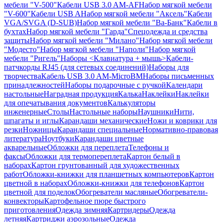
мебели "V-500"
Кабели USB 3.0 AM-AF
Набор мягкой мебели
"V-600"
Кабели USB A
Набор мягкой мебели "Аксель"
Кабели
VGA/SVGA (D-SUB)
Набор мягкой мебели "Ва-Банк"
Кабели в
бухтах
Набор мягкой мебели "Гарда"
Спецодежда и средства
защиты
Набор мягкой мебели "Милано"
Набор мягкой мебели
"Модесто"
Набор мягкой мебели "Наполи"
Набор мягкой
мебели "Ригель"
Наборы <Клавиатура + мышь>
Кабели-
патчкорды RJ45 (для сетевых соединений)
Наборы для
творчества
Кабель USB 3.0 AM-MicroBM
Наборы письменных
принадлежностей
Наборы подарочные с ручкой
Календари
настольные
Наградная продукция
Калька
Наклейки
Наклейки
для опечатывания документов
Калькуляторы
инженерные
Столы
Настольные наборы
Наушники
Нити,
шпагаты и иглы
Карандаши механические
Ножи и коврики для
резки
Ножницы
Карандаши специальные
Нормативно-правовая
литература
Ноутбуки
Карандаши цветные
акварельные
Обложки для переплета
Телефоны и
факсы
Обложки для термопереплета
Картон белый в
наборах
Картон грунтованный для художественных
работ
Обложки-книжки для планшетных компьютеров
Картон
цветной в наборах
Обложки-книжки для телефонов
Картон
цветной для поделок
Обогреватели масляные
Обогреватели-
конвекторы
Картофельное пюре быстрого
приготовления
Одежда зимняя
Картридеры
Одежда
летняя
Картриджи аэрозольные
Одежда