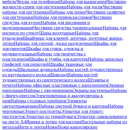
мебели
Чехлы для телефонов
Наборы для выжигания
Чистящие
жидкости-спреи для оргтехники
Наборы для досок
Чистящие
наборы для оргтехники
Наборы для лепки
Чистящие салфетки
для оргтехники
Наборы для первоклассников
Чистящие
средства для кухни
Наборы для рисования и
моделирования
Чистящие средства универсальные
Наборы для
росписи по стеклу
Шары воздушные
Наборы для
рукоделия
Шкафчики для ключей, аптечки, почтовые ящики,
лотки
Наборы для специй, доски разделочные
Шкафы для
документов
Шкафы для сумок, одежды и
индивидуальные
Наборы для творчества с
пластилином
Шкафы и тумбы для картотек
Наборы запасных
грифелей для циркулей
Шкафы тканевые для
одежды
Школьные журналы
Наборы кистей художественных
из натурального волоса
Шоколад
Наборы кистей
художественных из синтетического волоса
Штампы и
печати
Наборы офисные пластиковые с наполнением
Экраны
напольные
Наборы с ежедневником
Экраны настенные
Наборы
с френч-прессом
Электровеники и аккумуляторы к
ним
Наборы столовых приборов
Элементы
светоотражающие
Наборы цветной бумаги и картона
Наборы
чертежные
Этикет-пистолеты
Этикетки для этикет-
пистолетов
Этикетки из термобумаги
Этикетки самоклеящиеся
на листе А4
Ящики и лотки для кассира
Настольные наборы из
металла
Нити и ленты
Ножи
Ножи канцелярские