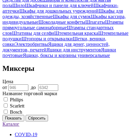
пола
Шило
Шкафчики и панели для ключей
Шкафчики-
аптечки
Шкафы для дошкольных учреждений
Шкафы для
одежды, хозяйственные
Шкафы для сумок
Шкафы кассира,
индивидуальные
Шоколадные конфеты
Шпагаты
Штампы
прямоугольные самонаборные
Штампы стандартных
слов
Штативы для селфи
Штемпельная краска
Штемпельные
подушки
Штопоры и открывалки
Щетки, веники,
совки
Электробритвы
Ящики для денег, ценностей,
документов, печатей
Ящики для инструментов
Ящики
почтовые
Ящики, боксы и корзины универсальные
Миксеры
Цена
от
до
Название торговой марки
Philips
Scarlett
Bosch
Показать
Сбросить
Каталог
COVID-19