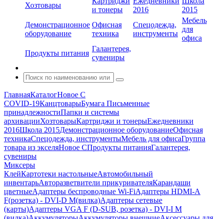
Картриджи
Ежедневники
Школа
Хозтовары
и тонеры
2016
2015
Мебель
Демонстрационное
Офисная
Спецодежда,
для
оборудование
техника
инструменты
офиса
Галантерея,
Продукты питания
сувениры
Главная
Каталог
Новое С
COVID-19
Канцтовары
Бумага
Письменные
принадлежности
Папки и системы
архивации
Хозтовары
Картриджи и тонеры
Ежедневники
2016
Школа 2015
Демонстрационное оборудование
Офисная
техника
Спецодежда, инструменты
Мебель для офиса
Группа
товара из экселя
Новое С
Продукты питания
Галантерея,
сувениры
Миксеры
Клей
Картотеки настольные
Автомобильный
инвентарь
Авторазветвители прикуривателя
Карандаши
цветные
Адаптеры беспроводные Wi-Fi
Адаптеры HDMI-A
F(розетка) - DVI-D M(вилка)
Адаптеры сетевые
(карты)
Адаптеры VGA F (D-SUB, розетка) - DVI-I M
(вилка)
Аккумуляторы
Аккумуляторы внешние
Аксессуары для