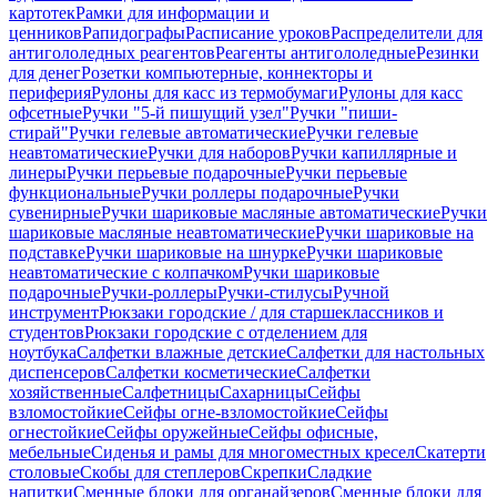
картотек
Рамки для информации и
ценников
Рапидографы
Расписание уроков
Распределители для
антигололедных реагентов
Реагенты антигололедные
Резинки
для денег
Розетки компьютерные, коннекторы и
периферия
Рулоны для касс из термобумаги
Рулоны для касс
офсетные
Ручки "5-й пишущий узел"
Ручки "пиши-
стирай"
Ручки гелевые автоматические
Ручки гелевые
неавтоматические
Ручки для наборов
Ручки капиллярные и
линеры
Ручки перьевые подарочные
Ручки перьевые
функциональные
Ручки роллеры подарочные
Ручки
сувенирные
Ручки шариковые масляные автоматические
Ручки
шариковые масляные неавтоматические
Ручки шариковые на
подставке
Ручки шариковые на шнурке
Ручки шариковые
неавтоматические с колпачком
Ручки шариковые
подарочные
Ручки-роллеры
Ручки-стилусы
Ручной
инструмент
Рюкзаки городские / для старшеклассников и
студентов
Рюкзаки городские с отделением для
ноутбука
Салфетки влажные детские
Салфетки для настольных
диспенсеров
Салфетки косметические
Салфетки
хозяйственные
Салфетницы
Сахарницы
Сейфы
взломостойкие
Сейфы огне-взломостойкие
Сейфы
огнестойкие
Сейфы оружейные
Сейфы офисные,
мебельные
Сиденья и рамы для многоместных кресел
Скатерти
столовые
Скобы для степлеров
Скрепки
Сладкие
напитки
Сменные блоки для органайзеров
Сменные блоки для