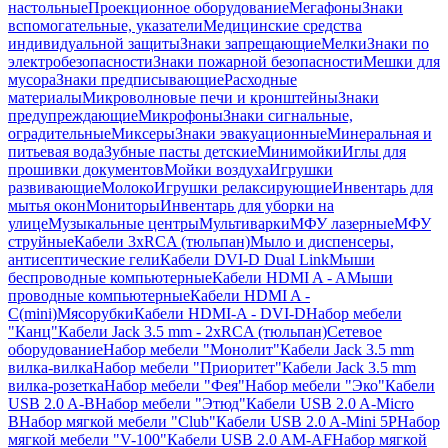
настольные
Проекционное оборудование
Мегафоны
Знаки
вспомогательные, указатели
Медицинские средства
индивидуальной защиты
Знаки запрещающие
Мелки
Знаки по
электробезопасности
Знаки пожарной безопасности
Мешки для
мусора
Знаки предписывающие
Расходные
материалы
Микроволновые печи и кронштейны
Знаки
предупреждающие
Микрофоны
Знаки сигнальные,
оградительные
Миксеры
Знаки эвакуационные
Минеральная и
питьевая вода
Зубные пасты детские
Минимойки
Иглы для
прошивки документов
Мойки воздуха
Игрушки
развивающие
Молоко
Игрушки релаксирующие
Инвентарь для
мытья окон
Мониторы
Инвентарь для уборки на
улице
Музыкальные центры
Мультиварки
МФУ лазерные
МФУ
струйные
Кабели 3xRCA (тюльпан)
Мыло и диспенсеры,
антисептические гели
Кабели DVI-D Dual Link
Мыши
беспроводные компьютерные
Кабели HDMI A - A
Мыши
проводные компьютерные
Кабели HDMI A -
C(mini)
Мясорубки
Кабели HDMI-A - DVI-D
Набор мебели
"Канц"
Кабели Jack 3.5 mm - 2xRCA (тюльпан)
Сетевое
оборудование
Набор мебели "Монолит"
Кабели Jack 3.5 mm
вилка-вилка
Набор мебели "Приоритет"
Кабели Jack 3.5 mm
вилка-розетка
Набор мебели "Фея"
Набор мебели "Эко"
Кабели
USB 2.0 A-B
Набор мебели "Этюд"
Кабели USB 2.0 A-Micro
B
Набор мягкой мебели "Club"
Кабели USB 2.0 A-Mini 5P
Набор
мягкой мебели "V-100"
Кабели USB 2.0 AM-AF
Набор мягкой