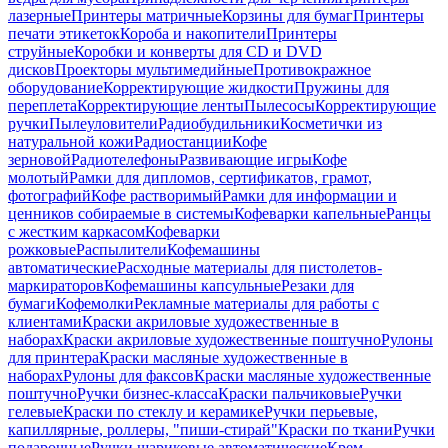
лазерные
Принтеры матричные
Корзины для бумаг
Принтеры
печати этикеток
Короба и накопители
Принтеры
струйные
Коробки и конверты для CD и DVD
дисков
Проекторы мультимедийные
Противокражное
оборудование
Корректирующие жидкости
Пружины для
переплета
Корректирующие ленты
Пылесосы
Корректирующие
ручки
Пылеуловители
Радиобудильники
Косметички из
натуральной кожи
Радиостанции
Кофе
зерновой
Радиотелефоны
Развивающие игры
Кофе
молотый
Рамки для дипломов, сертификатов, грамот,
фотографий
Кофе растворимый
Рамки для информации и
ценников собираемые в системы
Кофеварки капельные
Ранцы
с жестким каркасом
Кофеварки
рожковые
Распылители
Кофемашины
автоматические
Расходные материалы для пистолетов-
маркираторов
Кофемашины капсульные
Резаки для
бумаги
Кофемолки
Рекламные материалы для работы с
клиентами
Краски акриловые художественные в
наборах
Краски акриловые художественные поштучно
Рулоны
для принтера
Краски масляные художественные в
наборах
Рулоны для факсов
Краски масляные художественные
поштучно
Ручки бизнес-класса
Краски пальчиковые
Ручки
гелевые
Краски по стеклу и керамике
Ручки перьевые,
капиллярные, роллеры, "пиши-стирай"
Краски по ткани
Ручки
подарочные
Ручки шариковые автоматические
Крем