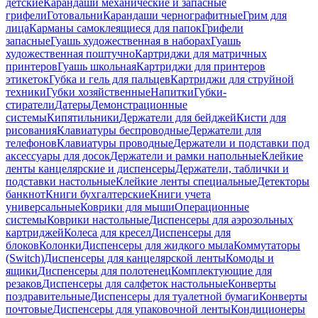
детские
Карандаши механические и запасные
грифели
Готовальни
Карандаши чернографитные
Грим для
лица
Карманы самоклеящиеся для папок
Грифели
запасные
Гуашь художественная в наборах
Гуашь
художественная поштучно
Картриджи для матричных
принтеров
Гуашь школьная
Картриджи для принтеров
этикеток
Губка и гель для пальцев
Картриджи для струйной
техники
Губки хозяйственные
Напитки
Губки-
стиратели
Датеры
Демонстрационные
системы
Кипятильники
Держатели для бейджей
Кисти для
рисования
Клавиатуры беспроводные
Держатели для
телефонов
Клавиатуры проводные
Держатели и подставки под
аксессуары для досок
Держатели и рамки напольные
Клейкие
ленты канцелярские и диспенсеры
Держатели, таблички и
подставки настольные
Клейкие ленты специальные
Детекторы
банкнот
Книги бухгалтерские
Книги учета
универсальные
Коврики для мыши
Операционные
системы
Коврики настольные
Диспенсеры для аэрозольных
картриджей
Колеса для кресел
Диспенсеры для
блоков
Колонки
Диспенсеры для жидкого мыла
Коммутаторы
(Switch)
Диспенсеры для канцелярской ленты
Комоды и
ящики
Диспенсеры для полотенец
Комплектующие для
резаков
Диспенсеры для салфеток настольные
Конверты
поздравительные
Диспенсеры для туалетной бумаги
Конверты
почтовые
Диспенсеры для упаковочной ленты
Кондиционеры