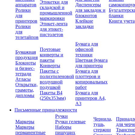
Этикетки для
аппаратов
Диспенсеры
самокопиру
складской и
Ролики
для закладок и
Бухгалтерск
промышленной
для
блокнотов
бланки
маркировки
принтеров
Клейкие
Книги учета
Этикет-лента
Ролики
закладки
для этикет-
для
пистолетов
телетайпов
Бумага для
Почтовые
офисной
Бумажная
конверты и
техники
продукция
пакеты
Цветная бумага
Блокноты
Конверты
для принтера
и бизнес-
Пакеты с
Бумага для
тетради
полиэтиленовой
плоттеров и
Атласы
воздушной
копировальных
Открытки,
подушкой
работ
грамоты,
Пакеты В4
Бумага для
дипломы
(250х353мм)
принтеров А4,
А3
Письменные принадлежности
Ручки
Чернила,
Принадл
Маркеры
Ручки гелевые
тушь,
для черч
Маркеры
Наборы
стержни
Транспо
перманентные
пишущих