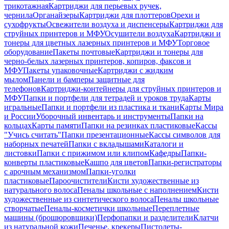
трикотажная
Картриджи для перьевых ручек,
чернила
Органайзеры
Картриджи для плоттеров
Орехи и
сухофрукты
Освежители воздуха и диспенсеры
Картриджи для
струйных принтеров и МФУ
Осушители воздуха
Картриджи и
тонеры для цветных лазерных принтеров и МФУ
Торговое
оборудование
Пакеты почтовые
Картриджи и тонеры для
черно-белых лазерных принтеров, копиров, факсов и
МФУ
Пакеты упаковочные
Картриджи с жидким
мылом
Панели и бамперы защитные для
телефонов
Картриджи-контейнеры для струйных принтеров и
МФУ
Папки и портфели для тетрадей и уроков труда
Карты
игральные
Папки и портфели из пластика и ткани
Карты Мира
и России
Уборочный инвентарь и инструменты
Папки на
кольцах
Карты памяти
Папки на резинках пластиковые
Кассы
"Учись считать"
Папки презентационные
Кассы символов для
наборных печатей
Папки с вкладышами
Каталоги и
листовки
Папки с прижимом или клипом
Кафедры
Папки-
конверты пластиковые
Кашпо для цветов
Папки-регистраторы
с арочным механизмом
Папки-уголки
пластиковые
Пароочистители
Кисти художественные из
натурального волоса
Пеналы школьные с наполнением
Кисти
художественные из синтетического волоса
Пеналы школьные
створчатые
Пеналы-косметички школьные
Переплетные
машины (брошюровщики)
Перфопапки и разделители
Клатчи
из натуральной кожи
Печенье, крекеры
Пистолеты-