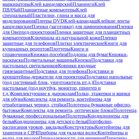
маркираторы
Клей канцелярский
Планинги
Клей
ПВА
Чай
Планшетные компьютеры
Клей
специальный
Пластилин, глина и масса для
моделирования
Плееры DVD
Клей-карандаш
Клейкие ленты
канцелярские
Пленки (заготовки) для ламинирования
Пленки
для Оверхед-проекторов
Пленки защитные для планшетных
компьютеров
Ключницы из натуральной кожи
Пленки
защитные для телефонов
Плитки электрические
Книги для
кулинарных рецептов
Плоттеры
Книги и
справочники
Книжки-пособия
Поддоны для бумаг
Книжки-
раскраски
Подметальные машины
Кнопки
Подставки для
настольных светильников
Коврики входные
грязезащитные
Подставки для телефона
Подставки и
кронштейны-держатели для проектора
Подставки напольные
(под системный блок, уничтожитель ит.д.)
Подставки
настольные (под ноутбук, монитор, принтер и
т.д.)
Комплектующие к дыроколам
Полки, этажерки и ящики
для обуви
Комплекты для ремонта, контейнеры для
отработанных чернил, стойки
Полотенца бумажные офисно-
бытовые
Комплекты для ремонта, оптические блоки
Полотенца
бумажные профессиональные
Полотеры
Кондиционеры для
белья
Кондиционеры для детского белья
Портфолио,
расписания уроков, закладки
Конструкторы
Контейнеры для
хранения и СВЧ
Приборы для укладки волос
Контейнеры и
ведра для мусора
Принадлежности для черчения
Принтеры