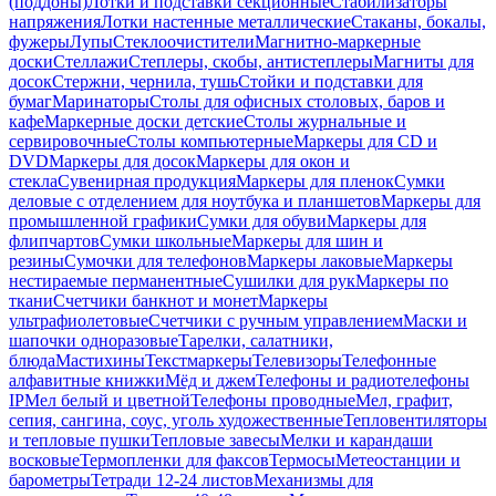
(поддоны)
Лотки и подставки секционные
Стабилизаторы
напряжения
Лотки настенные металлические
Стаканы, бокалы,
фужеры
Лупы
Стеклоочистители
Магнитно-маркерные
доски
Стеллажи
Степлеры, скобы, антистеплеры
Магниты для
досок
Стержни, чернила, тушь
Стойки и подставки для
бумаг
Маринаторы
Столы для офисных столовых, баров и
кафе
Маркерные доски детские
Столы журнальные и
сервировочные
Столы компьютерные
Маркеры для CD и
DVD
Маркеры для досок
Маркеры для окон и
стекла
Сувенирная продукция
Маркеры для пленок
Сумки
деловые с отделением для ноутбука и планшетов
Маркеры для
промышленной графики
Сумки для обуви
Маркеры для
флипчартов
Сумки школьные
Маркеры для шин и
резины
Сумочки для телефонов
Маркеры лаковые
Маркеры
нестираемые перманентные
Сушилки для рук
Маркеры по
ткани
Счетчики банкнот и монет
Маркеры
ультрафиолетовые
Счетчики с ручным управлением
Маски и
шапочки одноразовые
Тарелки, салатники,
блюда
Мастихины
Текстмаркеры
Телевизоры
Телефонные
алфавитные книжки
Мёд и джем
Телефоны и радиотелефоны
IP
Мел белый и цветной
Телефоны проводные
Мел, графит,
сепия, сангина, соус, уголь художественные
Тепловентиляторы
и тепловые пушки
Тепловые завесы
Мелки и карандаши
восковые
Термопленки для факсов
Термосы
Метеостанции и
барометры
Тетради 12-24 листов
Механизмы для