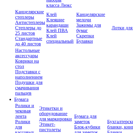
класса Люкс
Канцелярские
Клей
Канцелярские
степлеры
Клеящие
мелочи
Антистеплеры
карандаши
Зажимы для
Степлеры до
Лотки для
Клей ПВА
бумаг
25 листов
Клей
Скрепки
Стандартные
специальный
Булавки
до 40 листов
Настольные
аксессуары
Коврики на
стол
Подставки с
наполнением
Подушки для
смачивания
пальцев
Бумага
Ролики и
Этикетки и
чековая
оборудование
лента
Бумага для
для маркировки
Ролики
заметок
Бухгалтерск
Этикет-
для
Блок-кубики
бланки, кни
пистолеты
кассовых
для заметок
Бланки