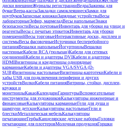
обложкой
Ватные палочки и диски
Еженедельники
Жесткие
диски внешние
Журналы регистрации
Ведра
Зажимы для
бумаг
Веера-кассы
Закладки самоклеящиеся
Замки для
ноутбуков
Записные книжки
Зарядные устройства
Весы
лабораторные
Зефир, мармелад
Весы напольные
Знаки
безопасности
Весы почтовые
Инвентарь для уборки на улице и
реагенты
Весы с печатью этикеток
Инвентарь для уборки
помещений
Весы торговые
Интерактивные доски, дисплеи и
системы
Весы фасовочные
Источники бесперебойного
питания
Вешалки напольные
Йогуртницы
Вешалки
настенные
Кабели RCA (тюльпан)
Кабели для сетевых
соединений
Кабели и адаптеры DVI
Кабели и адаптеры
HDMI
Визитницы и кредитницы однорядные
карманные
Кабели и адаптеры VGA/SVGA (D-
SUB)
Визитницы настольные
Визитницы-картотеки
Кабели и
хабы USB для подключения периферии и других
устройств
Вилки
Кабели питания
Витрины, стойки, дисплеи,
кружки и
монетницы
Какао
Календари
Гарнитуры
Вспомогательные
инструменты для художников
Калькуляторы инженерные и
финансовые
Калькуляторы карманные
Гели для душа и
шампуни детские
Калькуляторы настольные
Гели и
блестки
Металлическая мебель
Калькуляторы
печатающие
Гербы
Канцелярские детские наборы
Головки
печатающие для плоттеров
Молочная продукция
Горшки