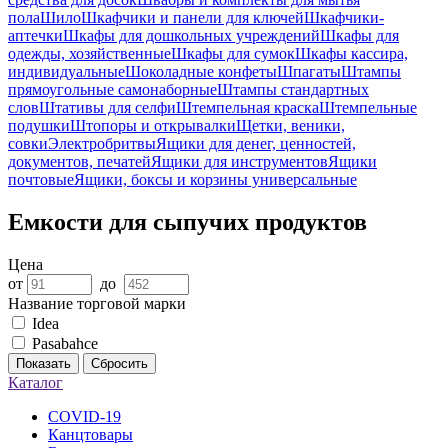
пола
Шило
Шкафчики и панели для ключей
Шкафчики-
аптечки
Шкафы для дошкольных учреждений
Шкафы для
одежды, хозяйственные
Шкафы для сумок
Шкафы кассира,
индивидуальные
Шоколадные конфеты
Шпагаты
Штампы
прямоугольные самонаборные
Штампы стандартных
слов
Штативы для селфи
Штемпельная краска
Штемпельные
подушки
Штопоры и открывалки
Щетки, веники,
совки
Электробритвы
Ящики для денег, ценностей,
документов, печатей
Ящики для инструментов
Ящики
почтовые
Ящики, боксы и корзины универсальные
Емкости для сыпучих продуктов
Цена
от
до
Название торговой марки
Idea
Pasabahce
Показать
Сбросить
Каталог
COVID-19
Канцтовары