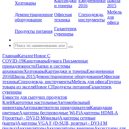
Картриджи
Ежедневники
Школа
Хозтовары
и тонеры
2016
2015
Мебель
Демонстрационное
Офисная
Спецодежда,
для
оборудование
техника
инструменты
офиса
Галантерея,
Продукты питания
сувениры
Главная
Каталог
Новое С
COVID-19
Канцтовары
Бумага
Письменные
принадлежности
Папки и системы
архивации
Хозтовары
Картриджи и тонеры
Ежедневники
2016
Школа 2015
Демонстрационное оборудование
Офисная
техника
Спецодежда, инструменты
Мебель для офиса
Группа
товара из экселя
Новое С
Продукты питания
Галантерея,
сувениры
Емкости для сыпучих продуктов
Клей
Картотеки настольные
Автомобильный
инвентарь
Авторазветвители прикуривателя
Карандаши
цветные
Адаптеры беспроводные Wi-Fi
Адаптеры HDMI-A
F(розетка) - DVI-D M(вилка)
Адаптеры сетевые
(карты)
Адаптеры VGA F (D-SUB, розетка) - DVI-I M
(вилка)
Аккумуляторы
Аккумуляторы внешние
Аксессуары для