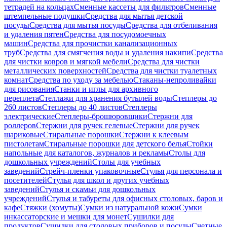
тетрадей на кольцах
Сменные кассеты для фильтров
Сменные
штемпельные подушки
Средства для мытья детской
посуды
Средства для мытья посуды
Средства для отбеливания
и удаления пятен
Средства для посудомоечных
машин
Средства для прочистки канализационных
труб
Средства для смягчения воды и удаления накипи
Средства
для чистки ковров и мягкой мебели
Средства для чистки
металлических поверхностей
Средства для чистки туалетных
комнат
Средства по уходу за мебелью
Стаканы-непроливайки
для рисования
Станки и иглы для архивного
переплета
Стеллажи для хранения бутылей воды
Степлеры до
260 листов
Степлеры до 40 листов
Степлеры
электрические
Степлеры-брошюровщики
Стержни для
роллеров
Стержни для ручек гелевые
Стержни для ручек
шариковые
Стиральные порошки
Стержни к клеевым
пистолетам
Стиральные порошки для детского белья
Стойки
напольные для каталогов, журналов и рекламы
Столы для
дошкольных учреждений
Столы для учебных
заведений
Стрейч-пленки упаковочные
Стулья для персонала и
посетителей
Стулья для школ и других учебных
заведений
Стулья и скамьи для дошкольных
учреждений
Стулья и табуреты для офисных столовых, баров и
кафе
Стяжки (хомуты)
Сумки из натуральной кожи
Сумки
инкассаторские и мешки для монет
Сушилки для
продуктов
Сушилки для столовых приборов и посуды
Счетные