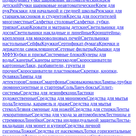
детский
Ручки шариковые неавтоматические
Крем для
рук
Рюкзаки для начальной и средней школы
Рюкзаки для
старшеклассников и студентов
Кресла для посетителей
многоместные
Салфетки столовые
Салфетки, губки,
тряпки
Сахар
Кровати и матрацы детские
Светильники для
досок
Светильники накладные и линейные
Кронштейны-
крепления для микроволновых печей
Светильники
настольные
Сейфы
Кружки
Сертификат-бумага
Крючки и
держатели самоклеящиеся
Сетевые фильтры
Крышки для
МФУ
Кубки и призы
Системные блоки
Кулеры для
воды
Сканеры
Сканеры штрихкодов
Скоросшиватели
картонные
Лаки, разбавители, грунты и
прочие
Скоросшиватели пластиковые
Скрепки, кнопки,
булавки
Лампы для
детекторов
Сливки
Смартфоны
Соковыжималки
Лампы-трубки
люминесцентные и стартеры
Соль
Ланч-боксы
Сплит-
системы
Средства для дезинфекции
Ластики
художественные
Средства для минимоек
Средства для мытья
пола
Леденцы, карамель и драже
Средства для мытья
стекол
Лезвия сменные для ножей
Средства для стирки
Ленты
декоративные
Средства для ухода за автомобилем
Лестницы и
стремянки
Линейки
Средства индивидуальной защиты
Листы-
вкладыши для монет и купюр
Средства личной
гигиены
Ложки
Средства от насекомых
Лотки горизонтальные