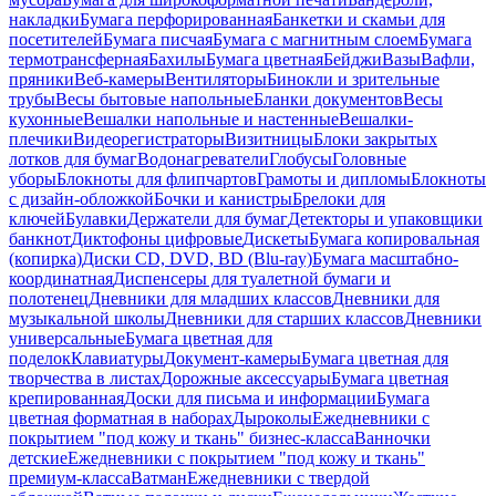
накладки
Бумага перфорированная
Банкетки и скамьи для
посетителей
Бумага писчая
Бумага с магнитным слоем
Бумага
термотрансферная
Бахилы
Бумага цветная
Бейджи
Вазы
Вафли,
пряники
Веб-камеры
Вентиляторы
Бинокли и зрительные
трубы
Весы бытовые напольные
Бланки документов
Весы
кухонные
Вешалки напольные и настенные
Вешалки-
плечики
Видеорегистраторы
Визитницы
Блоки закрытых
лотков для бумаг
Водонагреватели
Глобусы
Головные
уборы
Блокноты для флипчартов
Грамоты и дипломы
Блокноты
с дизайн-обложкой
Бочки и канистры
Брелоки для
ключей
Булавки
Держатели для бумаг
Детекторы и упаковщики
банкнот
Диктофоны цифровые
Дискеты
Бумага копировальная
(копирка)
Диски CD, DVD, BD (Blu-ray)
Бумага масштабно-
координатная
Диспенсеры для туалетной бумаги и
полотенец
Дневники для младших классов
Дневники для
музыкальной школы
Дневники для старших классов
Дневники
универсальные
Бумага цветная для
поделок
Клавиатуры
Документ-камеры
Бумага цветная для
творчества в листах
Дорожные аксессуары
Бумага цветная
крепированная
Доски для письма и информации
Бумага
цветная форматная в наборах
Дыроколы
Ежедневники с
покрытием "под кожу и ткань" бизнес-класса
Ванночки
детские
Ежедневники с покрытием "под кожу и ткань"
премиум-класса
Ватман
Ежедневники с твердой