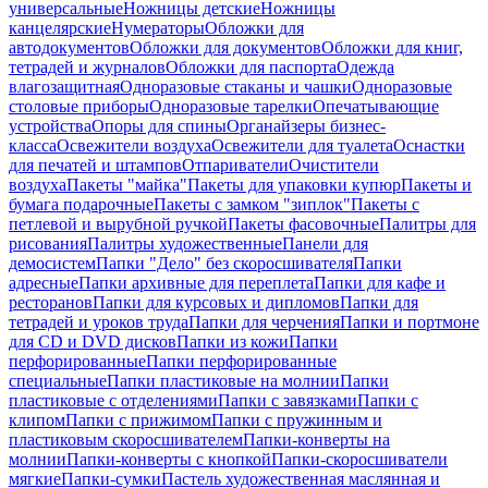
универсальные
Ножницы детские
Ножницы
канцелярские
Нумераторы
Обложки для
автодокументов
Обложки для документов
Обложки для книг,
тетрадей и журналов
Обложки для паспорта
Одежда
влагозащитная
Одноразовые стаканы и чашки
Одноразовые
столовые приборы
Одноразовые тарелки
Опечатывающие
устройства
Опоры для спины
Органайзеры бизнес-
класса
Освежители воздуха
Освежители для туалета
Оснастки
для печатей и штампов
Отпариватели
Очистители
воздуха
Пакеты "майка"
Пакеты для упаковки купюр
Пакеты и
бумага подарочные
Пакеты с замком "зиплок"
Пакеты с
петлевой и вырубной ручкой
Пакеты фасовочные
Палитры для
рисования
Палитры художественные
Панели для
демосистем
Папки "Дело" без скоросшивателя
Папки
адресные
Папки архивные для переплета
Папки для кафе и
ресторанов
Папки для курсовых и дипломов
Папки для
тетрадей и уроков труда
Папки для черчения
Папки и портмоне
для CD и DVD дисков
Папки из кожи
Папки
перфорированные
Папки перфорированные
специальные
Папки пластиковые на молнии
Папки
пластиковые с отделениями
Папки с завязками
Папки с
клипом
Папки с прижимом
Папки с пружинным и
пластиковым скоросшивателем
Папки-конверты на
молнии
Папки-конверты с кнопкой
Папки-скоросшиватели
мягкие
Папки-сумки
Пастель художественная маслянная и