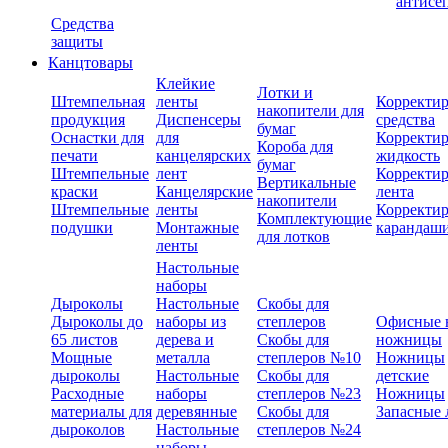
антисе
Средства
защиты
Канцтовары
Клейкие
Лотки и
Штемпельная
ленты
Корректи
накопители для
продукция
Диспенсеры
средства
бумаг
Оснастки для
для
Корректи
Короба для
печати
канцелярских
жидкость
бумаг
Штемпельные
лент
Корректи
Вертикальные
краски
Канцелярские
лента
накопители
Штемпельные
ленты
Корректи
Комплектующие
подушки
Монтажные
карандаш
для лотков
ленты
Настольные
наборы
Дыроколы
Настольные
Скобы для
Дыроколы до
наборы из
степлеров
Офисные 
65 листов
дерева и
Скобы для
ножницы
Мощные
металла
степлеров №10
Ножницы
дыроколы
Настольные
Скобы для
детские
Расходные
наборы
степлеров №23
Ножницы
материалы для
деревянные
Скобы для
Запасные 
дыроколов
Настольные
степлеров №24
наборы