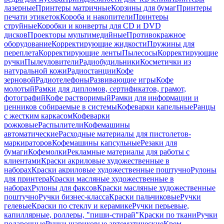
лазерные
Принтеры матричные
Корзины для бумаг
Принтеры
печати этикеток
Короба и накопители
Принтеры
струйные
Коробки и конверты для CD и DVD
дисков
Проекторы мультимедийные
Противокражное
оборудование
Корректирующие жидкости
Пружины для
переплета
Корректирующие ленты
Пылесосы
Корректирующие
ручки
Пылеуловители
Радиобудильники
Косметички из
натуральной кожи
Радиостанции
Кофе
зерновой
Радиотелефоны
Развивающие игры
Кофе
молотый
Рамки для дипломов, сертификатов, грамот,
фотографий
Кофе растворимый
Рамки для информации и
ценников собираемые в системы
Кофеварки капельные
Ранцы
с жестким каркасом
Кофеварки
рожковые
Распылители
Кофемашины
автоматические
Расходные материалы для пистолетов-
маркираторов
Кофемашины капсульные
Резаки для
бумаги
Кофемолки
Рекламные материалы для работы с
клиентами
Краски акриловые художественные в
наборах
Краски акриловые художественные поштучно
Рулоны
для принтера
Краски масляные художественные в
наборах
Рулоны для факсов
Краски масляные художественные
поштучно
Ручки бизнес-класса
Краски пальчиковые
Ручки
гелевые
Краски по стеклу и керамике
Ручки перьевые,
капиллярные, роллеры, "пиши-стирай"
Краски по ткани
Ручки
подарочные
Ручки шариковые автоматические
Крем