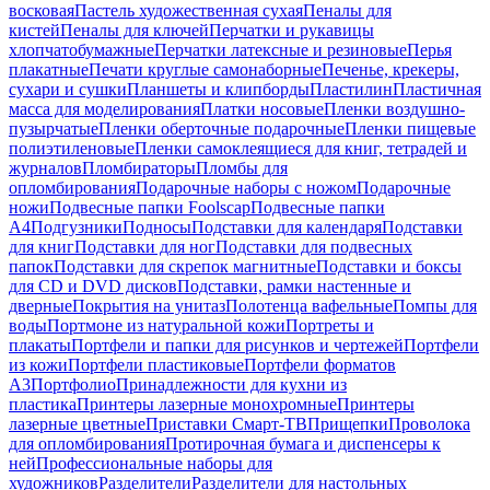
восковая
Пастель художественная сухая
Пеналы для
кистей
Пеналы для ключей
Перчатки и рукавицы
хлопчатобумажные
Перчатки латексные и резиновые
Перья
плакатные
Печати круглые самонаборные
Печенье, крекеры,
сухари и сушки
Планшеты и клипборды
Пластилин
Пластичная
масса для моделирования
Платки носовые
Пленки воздушно-
пузырчатые
Пленки оберточные подарочные
Пленки пищевые
полиэтиленовые
Пленки самоклеящиеся для книг, тетрадей и
журналов
Пломбираторы
Пломбы для
опломбирования
Подарочные наборы с ножом
Подарочные
ножи
Подвесные папки Foolscap
Подвесные папки
А4
Подгузники
Подносы
Подставки для календаря
Подставки
для книг
Подставки для ног
Подставки для подвесных
папок
Подставки для скрепок магнитные
Подставки и боксы
для CD и DVD дисков
Подставки, рамки настенные и
дверные
Покрытия на унитаз
Полотенца вафельные
Помпы для
воды
Портмоне из натуральной кожи
Портреты и
плакаты
Портфели и папки для рисунков и чертежей
Портфели
из кожи
Портфели пластиковые
Портфели форматов
А3
Портфолио
Принадлежности для кухни из
пластика
Принтеры лазерные монохромные
Принтеры
лазерные цветные
Приставки Смарт-ТВ
Прищепки
Проволока
для опломбирования
Протирочная бумага и диспенсеры к
ней
Профессиональные наборы для
художников
Разделители
Разделители для настольных