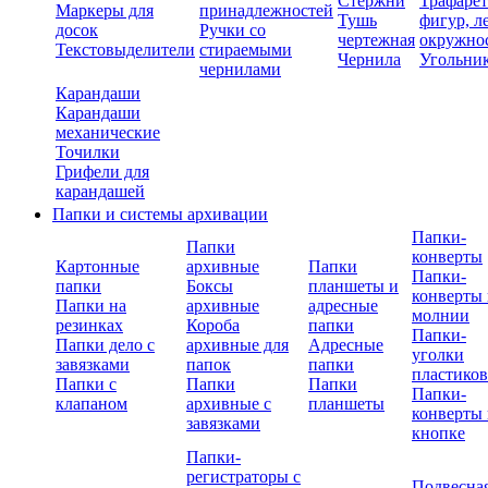
Стержни
Трафаре
Маркеры для
принадлежностей
Тушь
фигур, л
досок
Ручки со
чертежная
окружно
Текстовыделители
стираемыми
Чернила
Угольни
чернилами
Карандаши
Карандаши
механические
Точилки
Грифели для
карандашей
Папки и системы архивации
Папки-
Папки
конверты
Картонные
архивные
Папки
Папки-
папки
Боксы
планшеты и
конверты 
Папки на
архивные
адресные
молнии
резинках
Короба
папки
Папки-
Папки дело с
архивные для
Адресные
уголки
завязками
папок
папки
пластико
Папки с
Папки
Папки
Папки-
клапаном
архивные с
планшеты
конверты 
завязками
кнопке
Папки-
регистраторы с
Подвесна