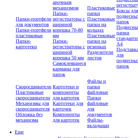
арочным
регистрат
механизмом
Пластиковые
Боксы для
Папки-
папки
подвесны
Папки-портфели
регистраторы с
Пластиковые
папок
для документов
шириной
папки на
Подвесны
Папки-портфели
корешка 70-80
кольцах
папки
пластиковые
мм
Пластиковые
стандарт
Папки-
Папки-
папки на
А4
картотеки
регистраторы с
резинках
Подставк
шириной
Разделители
для
корешка 50 мм
листов
подвесны
Самоклеящиеся
папок
карманы для
папок
Файлы и
Скоросшиватели
Картотеки и
папки
Пластиковые
компоненты
файловые
скоросшиватели
для картотек
Папки
Механизмы для
Картотеки для
файловые
скоросшивателя
карточек
для
Обложка без
Компоненты
документов
механизма
для картотек
Файлы-
вкладыши
Еще