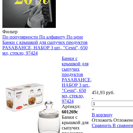
Фильтр
По популярности
По алфавиту
По цене
Банки с крышкой для сыпучих продуктов
PASABAHCE, НАБОР 3 шт., "Cesni", 650
мл, стекло, 97424
Банки с
крышкой для
сыпучих
продуктов
PASABAHCE,
НАБОР 3 шт.,
"Cesni", 650
451,93 руб.
мл, стекло,
-
97424
Артикул:
+
601269с
В корзину
Банки с
Отложить
Отложен
крышкой для
Сравнить
В сравне
сыпучих