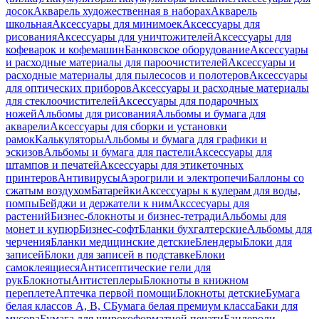
досок
Акварель художественная в наборах
Акварель
школьная
Аксессуары для минимоек
Аксессуары для
рисования
Аксессуары для уничтожителей
Аксессуары для
кофеварок и кофемашин
Банковское оборудование
Аксессуары
и расходные материалы для пароочистителей
Аксессуары и
расходные материалы для пылесосов и полотеров
Аксессуары
для оптических приборов
Аксессуары и расходные материалы
для стеклоочистителей
Аксессуары для подарочных
ножей
Альбомы для рисования
Альбомы и бумага для
акварели
Аксессуары для сборки и установки
рамок
Калькуляторы
Альбомы и бумага для графики и
эскизов
Альбомы и бумага для пастели
Аксессуары для
штампов и печатей
Аксессуары для этикеточных
принтеров
Антивирусы
Аэрогрили и электропечи
Баллоны со
сжатым воздухом
Батарейки
Аксессуары к кулерам для воды,
помпы
Бейджи и держатели к ним
Акссесуары для
растений
Бизнес-блокноты и бизнес-тетради
Альбомы для
монет и купюр
Бизнес-софт
Бланки бухгалтерские
Альбомы для
черчения
Бланки медицинские детские
Блендеры
Блоки для
записей
Блоки для записей в подставке
Блоки
самоклеящиеся
Антисептические гели для
рук
Блокноты
Антистеплеры
Блокноты в книжном
переплете
Аптечка первой помощи
Блокноты детские
Бумага
белая классов А, В, С
Бумага белая премиум класса
Баки для
мусора
Бумага для широкоформатной печати
Бандероли,