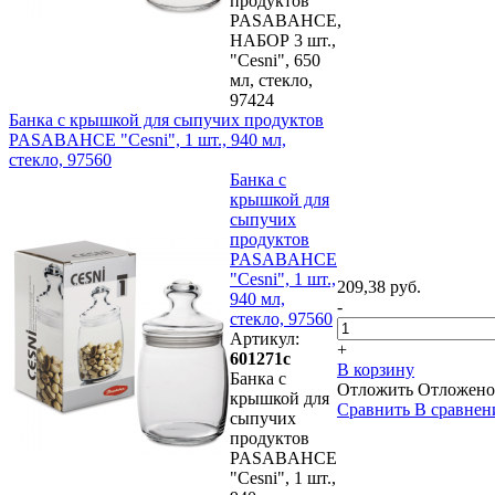
продуктов
PASABAHCE,
НАБОР 3 шт.,
"Cesni", 650
мл, стекло,
97424
Банка с крышкой для сыпучих продуктов
PASABAHCE "Cesni", 1 шт., 940 мл,
стекло, 97560
Банка с
крышкой для
сыпучих
продуктов
PASABAHCE
"Cesni", 1 шт.,
209,38 руб.
940 мл,
-
стекло, 97560
Артикул:
+
601271с
В корзину
Банка с
Отложить
Отложено
крышкой для
Сравнить
В сравнен
сыпучих
продуктов
PASABAHCE
"Cesni", 1 шт.,