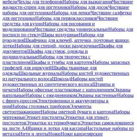
мебели
Чехлы для телефонов
Наборы для выжигания
Чистящие
жидкости-спреи для оргтехники
Наборы для досок
Чистящие
наборы для оргтехники
Наборы для лепки
Чистящие салфетки
для оргтехники
Наборы для первоклассников
Чистящие
средства для кухни
Наборы для рисования и
моделирования
Чистящие средства универсальные
Наборы для
росписи по стеклу
Шары воздушные
Наборы для
рукоделия
Шкафчики для ключей, аптечки, почтовые ящики,
лотки
Наборы для специй, доски разделочные
Шкафы для
документов
Шкафы для сумок, одежды и
индивидуальные
Наборы для творчества с
пластилином
Шкафы и тумбы для картотек
Наборы запасных
грифелей для циркулей
Шкафы тканевые для
одежды
Школьные журналы
Наборы кистей художественных
из натурального волоса
Шоколад
Наборы кистей
художественных из синтетического волоса
Штампы и
печати
Наборы офисные пластиковые с наполнением
Экраны
напольные
Наборы с ежедневником
Экраны настенные
Наборы
с френч-прессом
Электровеники и аккумуляторы к
ним
Наборы столовых приборов
Элементы
светоотражающие
Наборы цветной бумаги и картона
Наборы
чертежные
Этикет-пистолеты
Этикетки для этикет-
пистолетов
Этикетки из термобумаги
Этикетки самоклеящиеся
на листе А4
Ящики и лотки для кассира
Настольные наборы из
металла
Нити и ленты
Ножи
Ножи канцелярские