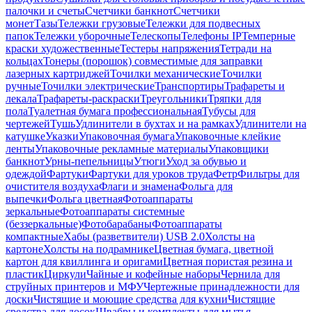
палочки и счеты
Счетчики банкнот
Счетчики
монет
Тазы
Тележки грузовые
Тележки для подвесных
папок
Тележки уборочные
Телескопы
Телефоны IP
Темперные
краски художественные
Тестеры напряжения
Тетради на
кольцах
Тонеры (порошок) совместимые для заправки
лазерных картриджей
Точилки механические
Точилки
ручные
Точилки электрические
Транспортиры
Трафареты и
лекала
Трафареты-раскраски
Треугольники
Тряпки для
пола
Туалетная бумага профессиональная
Тубусы для
чертежей
Тушь
Удлинители в бухтах и на рамках
Удлинители на
катушке
Указки
Упаковочная бумага
Упаковочные клейкие
ленты
Упаковочные рекламные материалы
Упаковщики
банкнот
Урны-пепельницы
Утюги
Уход за обувью и
одеждой
Фартуки
Фартуки для уроков труда
Фетр
Фильтры для
очистителя воздуха
Флаги и знамена
Фольга для
выпечки
Фольга цветная
Фотоаппараты
зеркальные
Фотоаппараты системные
(беззеркальные)
Фотобарабаны
Фотоаппараты
компактные
Хабы (разветвители) USB 2.0
Холсты на
картоне
Холсты на подрамнике
Цветная бумага, цветной
картон для квиллинга и оригами
Цветная пористая резина и
пластик
Циркули
Чайные и кофейные наборы
Чернила для
струйных принтеров и МФУ
Чертежные принадлежности для
доски
Чистящие и моющие средства для кухни
Чистящие
средства для досок
Швабры и комплекты для мытья