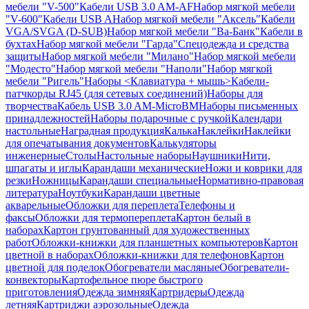
мебели "V-500"
Кабели USB 3.0 AM-AF
Набор мягкой мебели
"V-600"
Кабели USB A
Набор мягкой мебели "Аксель"
Кабели
VGA/SVGA (D-SUB)
Набор мягкой мебели "Ва-Банк"
Кабели в
бухтах
Набор мягкой мебели "Гарда"
Спецодежда и средства
защиты
Набор мягкой мебели "Милано"
Набор мягкой мебели
"Модесто"
Набор мягкой мебели "Наполи"
Набор мягкой
мебели "Ригель"
Наборы <Клавиатура + мышь>
Кабели-
патчкорды RJ45 (для сетевых соединений)
Наборы для
творчества
Кабель USB 3.0 AM-MicroBM
Наборы письменных
принадлежностей
Наборы подарочные с ручкой
Календари
настольные
Наградная продукция
Калька
Наклейки
Наклейки
для опечатывания документов
Калькуляторы
инженерные
Столы
Настольные наборы
Наушники
Нити,
шпагаты и иглы
Карандаши механические
Ножи и коврики для
резки
Ножницы
Карандаши специальные
Нормативно-правовая
литература
Ноутбуки
Карандаши цветные
акварельные
Обложки для переплета
Телефоны и
факсы
Обложки для термопереплета
Картон белый в
наборах
Картон грунтованный для художественных
работ
Обложки-книжки для планшетных компьютеров
Картон
цветной в наборах
Обложки-книжки для телефонов
Картон
цветной для поделок
Обогреватели масляные
Обогреватели-
конвекторы
Картофельное пюре быстрого
приготовления
Одежда зимняя
Картридеры
Одежда
летняя
Картриджи аэрозольные
Одежда