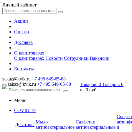
Личный кабинет
Акции
Оплата
Доставка
О канцтоварах
О канцтоварах
Новости
Сотрудники
Вакансии
Контакты
zakaz@kvik.ru
+7 495 649-65-88
zakaz@kvik.ru
+7 495 649-65-88
Товаров:
0
Товаров:
0
на
0 руб.
Меню
COVID-19
Средст
Мыло
Салфетки
дезинф
Дозаторы
антибактериальное
антибактериальные
и