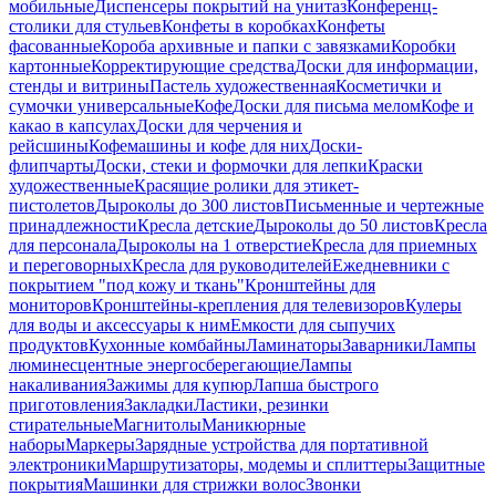
мобильные
Диспенсеры покрытий на унитаз
Конференц-
столики для стульев
Конфеты в коробках
Конфеты
фасованные
Короба архивные и папки с завязками
Коробки
картонные
Корректирующие средства
Доски для информации,
стенды и витрины
Пастель художественная
Косметички и
сумочки универсальные
Кофе
Доски для письма мелом
Кофе и
какао в капсулах
Доски для черчения и
рейсшины
Кофемашины и кофе для них
Доски-
флипчарты
Доски, стеки и формочки для лепки
Краски
художественные
Красящие ролики для этикет-
пистолетов
Дыроколы до 300 листов
Письменные и чертежные
принадлежности
Кресла детские
Дыроколы до 50 листов
Кресла
для персонала
Дыроколы на 1 отверстие
Кресла для приемных
и переговорных
Кресла для руководителей
Ежедневники с
покрытием "под кожу и ткань"
Кронштейны для
мониторов
Кронштейны-крепления для телевизоров
Кулеры
для воды и аксессуары к ним
Емкости для сыпучих
продуктов
Кухонные комбайны
Ламинаторы
Заварники
Лампы
люминесцентные энергосберегающие
Лампы
накаливания
Зажимы для купюр
Лапша быстрого
приготовления
Закладки
Ластики, резинки
стирательные
Магнитолы
Маникюрные
наборы
Маркеры
Зарядные устройства для портативной
электроники
Маршрутизаторы, модемы и сплиттеры
Защитные
покрытия
Машинки для стрижки волос
Звонки