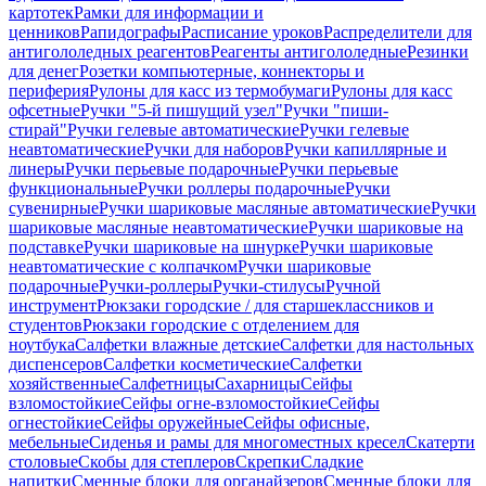
картотек
Рамки для информации и
ценников
Рапидографы
Расписание уроков
Распределители для
антигололедных реагентов
Реагенты антигололедные
Резинки
для денег
Розетки компьютерные, коннекторы и
периферия
Рулоны для касс из термобумаги
Рулоны для касс
офсетные
Ручки "5-й пишущий узел"
Ручки "пиши-
стирай"
Ручки гелевые автоматические
Ручки гелевые
неавтоматические
Ручки для наборов
Ручки капиллярные и
линеры
Ручки перьевые подарочные
Ручки перьевые
функциональные
Ручки роллеры подарочные
Ручки
сувенирные
Ручки шариковые масляные автоматические
Ручки
шариковые масляные неавтоматические
Ручки шариковые на
подставке
Ручки шариковые на шнурке
Ручки шариковые
неавтоматические с колпачком
Ручки шариковые
подарочные
Ручки-роллеры
Ручки-стилусы
Ручной
инструмент
Рюкзаки городские / для старшеклассников и
студентов
Рюкзаки городские с отделением для
ноутбука
Салфетки влажные детские
Салфетки для настольных
диспенсеров
Салфетки косметические
Салфетки
хозяйственные
Салфетницы
Сахарницы
Сейфы
взломостойкие
Сейфы огне-взломостойкие
Сейфы
огнестойкие
Сейфы оружейные
Сейфы офисные,
мебельные
Сиденья и рамы для многоместных кресел
Скатерти
столовые
Скобы для степлеров
Скрепки
Сладкие
напитки
Сменные блоки для органайзеров
Сменные блоки для