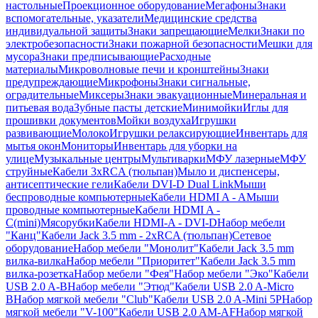
настольные
Проекционное оборудование
Мегафоны
Знаки
вспомогательные, указатели
Медицинские средства
индивидуальной защиты
Знаки запрещающие
Мелки
Знаки по
электробезопасности
Знаки пожарной безопасности
Мешки для
мусора
Знаки предписывающие
Расходные
материалы
Микроволновые печи и кронштейны
Знаки
предупреждающие
Микрофоны
Знаки сигнальные,
оградительные
Миксеры
Знаки эвакуационные
Минеральная и
питьевая вода
Зубные пасты детские
Минимойки
Иглы для
прошивки документов
Мойки воздуха
Игрушки
развивающие
Молоко
Игрушки релаксирующие
Инвентарь для
мытья окон
Мониторы
Инвентарь для уборки на
улице
Музыкальные центры
Мультиварки
МФУ лазерные
МФУ
струйные
Кабели 3xRCA (тюльпан)
Мыло и диспенсеры,
антисептические гели
Кабели DVI-D Dual Link
Мыши
беспроводные компьютерные
Кабели HDMI A - A
Мыши
проводные компьютерные
Кабели HDMI A -
C(mini)
Мясорубки
Кабели HDMI-A - DVI-D
Набор мебели
"Канц"
Кабели Jack 3.5 mm - 2xRCA (тюльпан)
Сетевое
оборудование
Набор мебели "Монолит"
Кабели Jack 3.5 mm
вилка-вилка
Набор мебели "Приоритет"
Кабели Jack 3.5 mm
вилка-розетка
Набор мебели "Фея"
Набор мебели "Эко"
Кабели
USB 2.0 A-B
Набор мебели "Этюд"
Кабели USB 2.0 A-Micro
B
Набор мягкой мебели "Club"
Кабели USB 2.0 A-Mini 5P
Набор
мягкой мебели "V-100"
Кабели USB 2.0 AM-AF
Набор мягкой