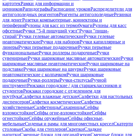
картотек
Рамки для информации и
ценников
Рапидографы
Расписание уроков
Распределители для
антигололедных реагентов
Реагенты антигололедные
Резинки
для денег
Розетки компьютерные, коннекторы и
периферия
Рулоны для касс из термобумаги
Рулоны для касс
офсетные
Ручки "5-й пишущий узел"
Ручки "пиши-
стирай"
Ручки гелевые автоматические
Ручки гелевые
неавтоматические
Ручки для наборов
Ручки капиллярные и
линеры
Ручки перьевые подарочные
Ручки перьевые
функциональные
Ручки роллеры подарочные
Ручки
сувенирные
Ручки шариковые масляные автоматические
Ручки
шариковые масляные неавтоматические
Ручки шариковые на
подставке
Ручки шариковые на шнурке
Ручки шариковые
неавтоматические с колпачком
Ручки шариковые
подарочные
Ручки-роллеры
Ручки-стилусы
Ручной
инструмент
Рюкзаки городские / для старшеклассников и
студентов
Рюкзаки городские с отделением для
ноутбука
Салфетки влажные детские
Салфетки для настольных
диспенсеров
Салфетки косметические
Салфетки
хозяйственные
Салфетницы
Сахарницы
Сейфы
взломостойкие
Сейфы огне-взломостойкие
Сейфы
огнестойкие
Сейфы оружейные
Сейфы офисные,
мебельные
Сиденья и рамы для многоместных кресел
Скатерти
столовые
Скобы для степлеров
Скрепки
Сладкие
напитки
Сменные блоки для органайзеров
Сменные блоки для