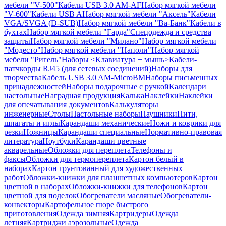
мебели "V-500"
Кабели USB 3.0 AM-AF
Набор мягкой мебели
"V-600"
Кабели USB A
Набор мягкой мебели "Аксель"
Кабели
VGA/SVGA (D-SUB)
Набор мягкой мебели "Ва-Банк"
Кабели в
бухтах
Набор мягкой мебели "Гарда"
Спецодежда и средства
защиты
Набор мягкой мебели "Милано"
Набор мягкой мебели
"Модесто"
Набор мягкой мебели "Наполи"
Набор мягкой
мебели "Ригель"
Наборы <Клавиатура + мышь>
Кабели-
патчкорды RJ45 (для сетевых соединений)
Наборы для
творчества
Кабель USB 3.0 AM-MicroBM
Наборы письменных
принадлежностей
Наборы подарочные с ручкой
Календари
настольные
Наградная продукция
Калька
Наклейки
Наклейки
для опечатывания документов
Калькуляторы
инженерные
Столы
Настольные наборы
Наушники
Нити,
шпагаты и иглы
Карандаши механические
Ножи и коврики для
резки
Ножницы
Карандаши специальные
Нормативно-правовая
литература
Ноутбуки
Карандаши цветные
акварельные
Обложки для переплета
Телефоны и
факсы
Обложки для термопереплета
Картон белый в
наборах
Картон грунтованный для художественных
работ
Обложки-книжки для планшетных компьютеров
Картон
цветной в наборах
Обложки-книжки для телефонов
Картон
цветной для поделок
Обогреватели масляные
Обогреватели-
конвекторы
Картофельное пюре быстрого
приготовления
Одежда зимняя
Картридеры
Одежда
летняя
Картриджи аэрозольные
Одежда