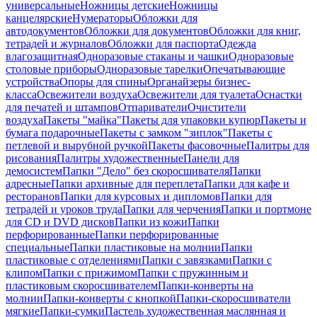
универсальные
Ножницы детские
Ножницы
канцелярские
Нумераторы
Обложки для
автодокументов
Обложки для документов
Обложки для книг,
тетрадей и журналов
Обложки для паспорта
Одежда
влагозащитная
Одноразовые стаканы и чашки
Одноразовые
столовые приборы
Одноразовые тарелки
Опечатывающие
устройства
Опоры для спины
Органайзеры бизнес-
класса
Освежители воздуха
Освежители для туалета
Оснастки
для печатей и штампов
Отпариватели
Очистители
воздуха
Пакеты "майка"
Пакеты для упаковки купюр
Пакеты и
бумага подарочные
Пакеты с замком "зиплок"
Пакеты с
петлевой и вырубной ручкой
Пакеты фасовочные
Палитры для
рисования
Палитры художественные
Панели для
демосистем
Папки "Дело" без скоросшивателя
Папки
адресные
Папки архивные для переплета
Папки для кафе и
ресторанов
Папки для курсовых и дипломов
Папки для
тетрадей и уроков труда
Папки для черчения
Папки и портмоне
для CD и DVD дисков
Папки из кожи
Папки
перфорированные
Папки перфорированные
специальные
Папки пластиковые на молнии
Папки
пластиковые с отделениями
Папки с завязками
Папки с
клипом
Папки с прижимом
Папки с пружинным и
пластиковым скоросшивателем
Папки-конверты на
молнии
Папки-конверты с кнопкой
Папки-скоросшиватели
мягкие
Папки-сумки
Пастель художественная маслянная и