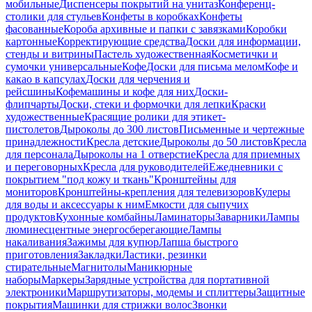
мобильные
Диспенсеры покрытий на унитаз
Конференц-
столики для стульев
Конфеты в коробках
Конфеты
фасованные
Короба архивные и папки с завязками
Коробки
картонные
Корректирующие средства
Доски для информации,
стенды и витрины
Пастель художественная
Косметички и
сумочки универсальные
Кофе
Доски для письма мелом
Кофе и
какао в капсулах
Доски для черчения и
рейсшины
Кофемашины и кофе для них
Доски-
флипчарты
Доски, стеки и формочки для лепки
Краски
художественные
Красящие ролики для этикет-
пистолетов
Дыроколы до 300 листов
Письменные и чертежные
принадлежности
Кресла детские
Дыроколы до 50 листов
Кресла
для персонала
Дыроколы на 1 отверстие
Кресла для приемных
и переговорных
Кресла для руководителей
Ежедневники с
покрытием "под кожу и ткань"
Кронштейны для
мониторов
Кронштейны-крепления для телевизоров
Кулеры
для воды и аксессуары к ним
Емкости для сыпучих
продуктов
Кухонные комбайны
Ламинаторы
Заварники
Лампы
люминесцентные энергосберегающие
Лампы
накаливания
Зажимы для купюр
Лапша быстрого
приготовления
Закладки
Ластики, резинки
стирательные
Магнитолы
Маникюрные
наборы
Маркеры
Зарядные устройства для портативной
электроники
Маршрутизаторы, модемы и сплиттеры
Защитные
покрытия
Машинки для стрижки волос
Звонки