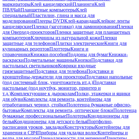
маркираторы
Клей канцелярский
Планинги
Клей
ПВА
Чай
Планшетные компьютеры
Клей
специальный
Пластилин, глина и масса для
моделирования
Плееры DVD
Клей-карандаш
Клейкие ленты
канцелярские
Пленки (заготовки) для ламинирования
Пленки
для Оверхед-проекторов
Пленки защитные для планшетных
компьютеров
Ключницы из натуральной кожи
Пленки
защитные для телефонов
Плитки электрические
Книги для
кулинарных рецептов
Плоттеры
Книги и
справочники
Книжки-пособия
Поддоны для бумаг
Книжки-
раскраски
Подметальные машины
Кнопки
Подставки для
настольных светильников
Коврики входные
грязезащитные
Подставки для телефона
Подставки и
кронштейны-держатели для проектора
Подставки напольные
(под системный блок, уничтожитель ит.д.)
Подставки
настольные (под ноутбук, монитор, принтер и
т.д.)
Комплектующие к дыроколам
Полки, этажерки и ящики
для обуви
Комплекты для ремонта, контейнеры для
отработанных чернил, стойки
Полотенца бумажные офисно-
бытовые
Комплекты для ремонта, оптические блоки
Полотенца
бумажные профессиональные
Полотеры
Кондиционеры для
белья
Кондиционеры для детского белья
Портфолио,
расписания уроков, закладки
Конструкторы
Контейнеры для
хранения и СВЧ
Приборы для укладки волос
Контейнеры и
ведра для мусора
Принадлежности для черчения
Принтеры