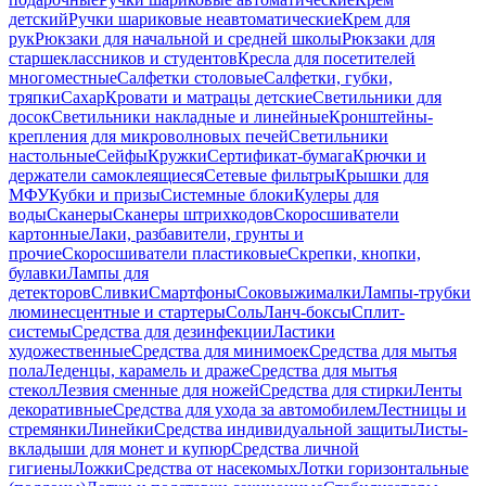
детский
Ручки шариковые неавтоматические
Крем для
рук
Рюкзаки для начальной и средней школы
Рюкзаки для
старшеклассников и студентов
Кресла для посетителей
многоместные
Салфетки столовые
Салфетки, губки,
тряпки
Сахар
Кровати и матрацы детские
Светильники для
досок
Светильники накладные и линейные
Кронштейны-
крепления для микроволновых печей
Светильники
настольные
Сейфы
Кружки
Сертификат-бумага
Крючки и
держатели самоклеящиеся
Сетевые фильтры
Крышки для
МФУ
Кубки и призы
Системные блоки
Кулеры для
воды
Сканеры
Сканеры штрихкодов
Скоросшиватели
картонные
Лаки, разбавители, грунты и
прочие
Скоросшиватели пластиковые
Скрепки, кнопки,
булавки
Лампы для
детекторов
Сливки
Смартфоны
Соковыжималки
Лампы-трубки
люминесцентные и стартеры
Соль
Ланч-боксы
Сплит-
системы
Средства для дезинфекции
Ластики
художественные
Средства для минимоек
Средства для мытья
пола
Леденцы, карамель и драже
Средства для мытья
стекол
Лезвия сменные для ножей
Средства для стирки
Ленты
декоративные
Средства для ухода за автомобилем
Лестницы и
стремянки
Линейки
Средства индивидуальной защиты
Листы-
вкладыши для монет и купюр
Средства личной
гигиены
Ложки
Средства от насекомых
Лотки горизонтальные