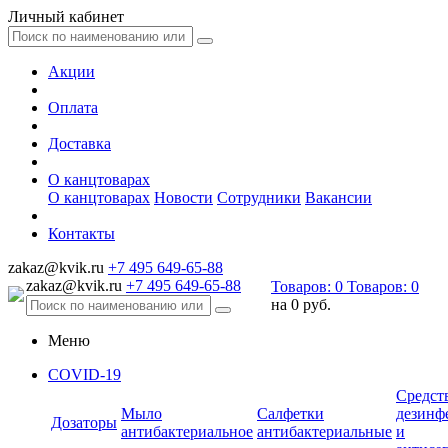
Личный кабинет
Акции
Оплата
Доставка
О канцтоварах
О канцтоварах
Новости
Сотрудники
Вакансии
Контакты
zakaz@kvik.ru
+7 495 649-65-88
zakaz@kvik.ru
+7 495 649-65-88
Товаров:
0
Товаров:
0
на
0 руб.
Меню
COVID-19
Средст
Мыло
Салфетки
дезинф
Дозаторы
антибактериальное
антибактериальные
и