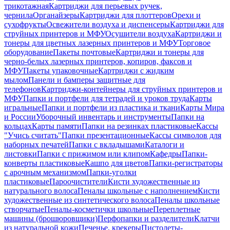
трикотажная
Картриджи для перьевых ручек,
чернила
Органайзеры
Картриджи для плоттеров
Орехи и
сухофрукты
Освежители воздуха и диспенсеры
Картриджи для
струйных принтеров и МФУ
Осушители воздуха
Картриджи и
тонеры для цветных лазерных принтеров и МФУ
Торговое
оборудование
Пакеты почтовые
Картриджи и тонеры для
черно-белых лазерных принтеров, копиров, факсов и
МФУ
Пакеты упаковочные
Картриджи с жидким
мылом
Панели и бамперы защитные для
телефонов
Картриджи-контейнеры для струйных принтеров и
МФУ
Папки и портфели для тетрадей и уроков труда
Карты
игральные
Папки и портфели из пластика и ткани
Карты Мира
и России
Уборочный инвентарь и инструменты
Папки на
кольцах
Карты памяти
Папки на резинках пластиковые
Кассы
"Учись считать"
Папки презентационные
Кассы символов для
наборных печатей
Папки с вкладышами
Каталоги и
листовки
Папки с прижимом или клипом
Кафедры
Папки-
конверты пластиковые
Кашпо для цветов
Папки-регистраторы
с арочным механизмом
Папки-уголки
пластиковые
Пароочистители
Кисти художественные из
натурального волоса
Пеналы школьные с наполнением
Кисти
художественные из синтетического волоса
Пеналы школьные
створчатые
Пеналы-косметички школьные
Переплетные
машины (брошюровщики)
Перфопапки и разделители
Клатчи
из натуральной кожи
Печенье, крекеры
Пистолеты-