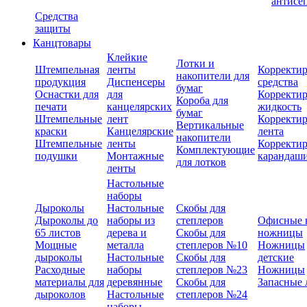
антисе
Средства
защиты
Канцтовары
Клейкие
Лотки и
Штемпельная
ленты
Корректи
накопители для
продукция
Диспенсеры
средства
бумаг
Оснастки для
для
Корректи
Короба для
печати
канцелярских
жидкость
бумаг
Штемпельные
лент
Корректи
Вертикальные
краски
Канцелярские
лента
накопители
Штемпельные
ленты
Корректи
Комплектующие
подушки
Монтажные
карандаш
для лотков
ленты
Настольные
наборы
Дыроколы
Настольные
Скобы для
Дыроколы до
наборы из
степлеров
Офисные 
65 листов
дерева и
Скобы для
ножницы
Мощные
металла
степлеров №10
Ножницы
дыроколы
Настольные
Скобы для
детские
Расходные
наборы
степлеров №23
Ножницы
материалы для
деревянные
Скобы для
Запасные 
дыроколов
Настольные
степлеров №24
наборы