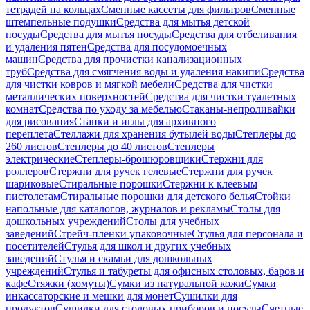
тетрадей на кольцах
Сменные кассеты для фильтров
Сменные
штемпельные подушки
Средства для мытья детской
посуды
Средства для мытья посуды
Средства для отбеливания
и удаления пятен
Средства для посудомоечных
машин
Средства для прочистки канализационных
труб
Средства для смягчения воды и удаления накипи
Средства
для чистки ковров и мягкой мебели
Средства для чистки
металлических поверхностей
Средства для чистки туалетных
комнат
Средства по уходу за мебелью
Стаканы-непроливайки
для рисования
Станки и иглы для архивного
переплета
Стеллажи для хранения бутылей воды
Степлеры до
260 листов
Степлеры до 40 листов
Степлеры
электрические
Степлеры-брошюровщики
Стержни для
роллеров
Стержни для ручек гелевые
Стержни для ручек
шариковые
Стиральные порошки
Стержни к клеевым
пистолетам
Стиральные порошки для детского белья
Стойки
напольные для каталогов, журналов и рекламы
Столы для
дошкольных учреждений
Столы для учебных
заведений
Стрейч-пленки упаковочные
Стулья для персонала и
посетителей
Стулья для школ и других учебных
заведений
Стулья и скамьи для дошкольных
учреждений
Стулья и табуреты для офисных столовых, баров и
кафе
Стяжки (хомуты)
Сумки из натуральной кожи
Сумки
инкассаторские и мешки для монет
Сушилки для
продуктов
Сушилки для столовых приборов и посуды
Счетные