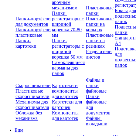
арочным
регистрат
механизмом
Пластиковые
Боксы для
Папки-
папки
подвесны
Папки-портфели
регистраторы с
Пластиковые
папок
для документов
шириной
папки на
Подвесны
Папки-портфели
корешка 70-80
кольцах
папки
пластиковые
мм
Пластиковые
стандарт
Папки-
Папки-
папки на
А4
картотеки
регистраторы с
резинках
Подставк
шириной
Разделители
для
корешка 50 мм
листов
подвесны
Самоклеящиеся
папок
карманы для
папок
Файлы и
Скоросшиватели
Картотеки и
папки
Пластиковые
компоненты
файловые
скоросшиватели
для картотек
Папки
Механизмы для
Картотеки для
файловые
скоросшивателя
карточек
для
Обложка без
Компоненты
документов
механизма
для картотек
Файлы-
вкладыши
Еще