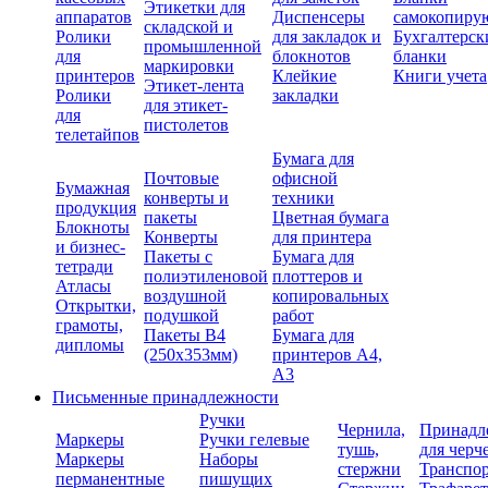
Этикетки для
аппаратов
Диспенсеры
самокопиру
складской и
Ролики
для закладок и
Бухгалтерск
промышленной
для
блокнотов
бланки
маркировки
принтеров
Клейкие
Книги учета
Этикет-лента
Ролики
закладки
для этикет-
для
пистолетов
телетайпов
Бумага для
Почтовые
офисной
Бумажная
конверты и
техники
продукция
пакеты
Цветная бумага
Блокноты
Конверты
для принтера
и бизнес-
Пакеты с
Бумага для
тетради
полиэтиленовой
плоттеров и
Атласы
воздушной
копировальных
Открытки,
подушкой
работ
грамоты,
Пакеты В4
Бумага для
дипломы
(250х353мм)
принтеров А4,
А3
Письменные принадлежности
Ручки
Чернила,
Принадл
Маркеры
Ручки гелевые
тушь,
для черч
Маркеры
Наборы
стержни
Транспо
перманентные
пишущих