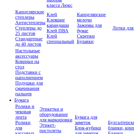
класса Люкс
Канцелярские
Клей
Канцелярские
степлеры
Клеящие
мелочи
Антистеплеры
карандаши
Зажимы для
Степлеры до
Лотки для
Клей ПВА
бумаг
25 листов
Клей
Скрепки
Стандартные
специальный
Булавки
до 40 листов
Настольные
аксессуары
Коврики на
стол
Подставки с
наполнением
Подушки для
смачивания
пальцев
Бумага
Ролики и
Этикетки и
чековая
оборудование
лента
Бумага для
для маркировки
Ролики
заметок
Бухгалтерск
Этикет-
для
Блок-кубики
бланки, кни
пистолеты
кассовых
для заметок
Бланки