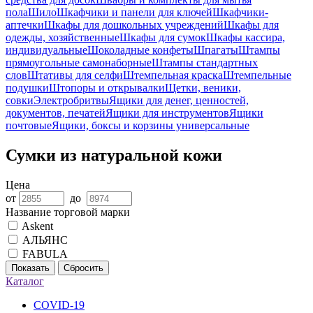
пола
Шило
Шкафчики и панели для ключей
Шкафчики-
аптечки
Шкафы для дошкольных учреждений
Шкафы для
одежды, хозяйственные
Шкафы для сумок
Шкафы кассира,
индивидуальные
Шоколадные конфеты
Шпагаты
Штампы
прямоугольные самонаборные
Штампы стандартных
слов
Штативы для селфи
Штемпельная краска
Штемпельные
подушки
Штопоры и открывалки
Щетки, веники,
совки
Электробритвы
Ящики для денег, ценностей,
документов, печатей
Ящики для инструментов
Ящики
почтовые
Ящики, боксы и корзины универсальные
Сумки из натуральной кожи
Цена
от
до
Название торговой марки
Askent
АЛЬЯНС
FABULA
Показать
Сбросить
Каталог
COVID-19