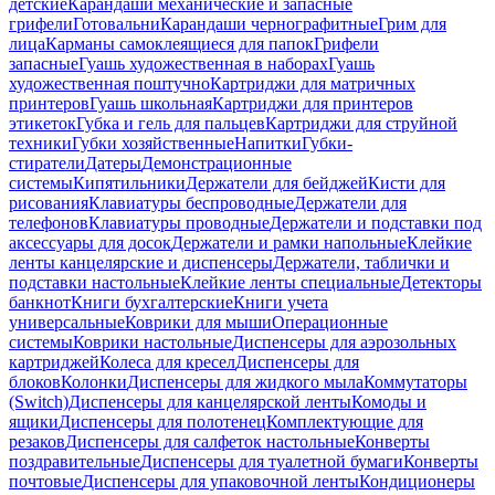
детские
Карандаши механические и запасные
грифели
Готовальни
Карандаши чернографитные
Грим для
лица
Карманы самоклеящиеся для папок
Грифели
запасные
Гуашь художественная в наборах
Гуашь
художественная поштучно
Картриджи для матричных
принтеров
Гуашь школьная
Картриджи для принтеров
этикеток
Губка и гель для пальцев
Картриджи для струйной
техники
Губки хозяйственные
Напитки
Губки-
стиратели
Датеры
Демонстрационные
системы
Кипятильники
Держатели для бейджей
Кисти для
рисования
Клавиатуры беспроводные
Держатели для
телефонов
Клавиатуры проводные
Держатели и подставки под
аксессуары для досок
Держатели и рамки напольные
Клейкие
ленты канцелярские и диспенсеры
Держатели, таблички и
подставки настольные
Клейкие ленты специальные
Детекторы
банкнот
Книги бухгалтерские
Книги учета
универсальные
Коврики для мыши
Операционные
системы
Коврики настольные
Диспенсеры для аэрозольных
картриджей
Колеса для кресел
Диспенсеры для
блоков
Колонки
Диспенсеры для жидкого мыла
Коммутаторы
(Switch)
Диспенсеры для канцелярской ленты
Комоды и
ящики
Диспенсеры для полотенец
Комплектующие для
резаков
Диспенсеры для салфеток настольные
Конверты
поздравительные
Диспенсеры для туалетной бумаги
Конверты
почтовые
Диспенсеры для упаковочной ленты
Кондиционеры