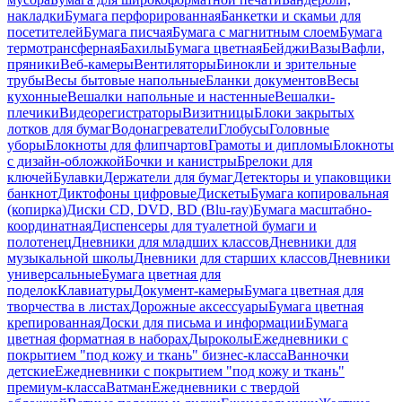
накладки
Бумага перфорированная
Банкетки и скамьи для
посетителей
Бумага писчая
Бумага с магнитным слоем
Бумага
термотрансферная
Бахилы
Бумага цветная
Бейджи
Вазы
Вафли,
пряники
Веб-камеры
Вентиляторы
Бинокли и зрительные
трубы
Весы бытовые напольные
Бланки документов
Весы
кухонные
Вешалки напольные и настенные
Вешалки-
плечики
Видеорегистраторы
Визитницы
Блоки закрытых
лотков для бумаг
Водонагреватели
Глобусы
Головные
уборы
Блокноты для флипчартов
Грамоты и дипломы
Блокноты
с дизайн-обложкой
Бочки и канистры
Брелоки для
ключей
Булавки
Держатели для бумаг
Детекторы и упаковщики
банкнот
Диктофоны цифровые
Дискеты
Бумага копировальная
(копирка)
Диски CD, DVD, BD (Blu-ray)
Бумага масштабно-
координатная
Диспенсеры для туалетной бумаги и
полотенец
Дневники для младших классов
Дневники для
музыкальной школы
Дневники для старших классов
Дневники
универсальные
Бумага цветная для
поделок
Клавиатуры
Документ-камеры
Бумага цветная для
творчества в листах
Дорожные аксессуары
Бумага цветная
крепированная
Доски для письма и информации
Бумага
цветная форматная в наборах
Дыроколы
Ежедневники с
покрытием "под кожу и ткань" бизнес-класса
Ванночки
детские
Ежедневники с покрытием "под кожу и ткань"
премиум-класса
Ватман
Ежедневники с твердой