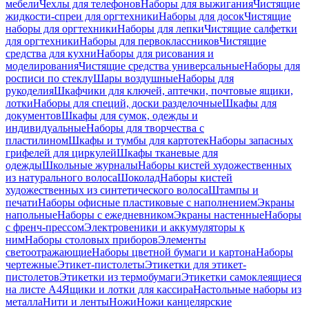
мебели
Чехлы для телефонов
Наборы для выжигания
Чистящие
жидкости-спреи для оргтехники
Наборы для досок
Чистящие
наборы для оргтехники
Наборы для лепки
Чистящие салфетки
для оргтехники
Наборы для первоклассников
Чистящие
средства для кухни
Наборы для рисования и
моделирования
Чистящие средства универсальные
Наборы для
росписи по стеклу
Шары воздушные
Наборы для
рукоделия
Шкафчики для ключей, аптечки, почтовые ящики,
лотки
Наборы для специй, доски разделочные
Шкафы для
документов
Шкафы для сумок, одежды и
индивидуальные
Наборы для творчества с
пластилином
Шкафы и тумбы для картотек
Наборы запасных
грифелей для циркулей
Шкафы тканевые для
одежды
Школьные журналы
Наборы кистей художественных
из натурального волоса
Шоколад
Наборы кистей
художественных из синтетического волоса
Штампы и
печати
Наборы офисные пластиковые с наполнением
Экраны
напольные
Наборы с ежедневником
Экраны настенные
Наборы
с френч-прессом
Электровеники и аккумуляторы к
ним
Наборы столовых приборов
Элементы
светоотражающие
Наборы цветной бумаги и картона
Наборы
чертежные
Этикет-пистолеты
Этикетки для этикет-
пистолетов
Этикетки из термобумаги
Этикетки самоклеящиеся
на листе А4
Ящики и лотки для кассира
Настольные наборы из
металла
Нити и ленты
Ножи
Ножи канцелярские