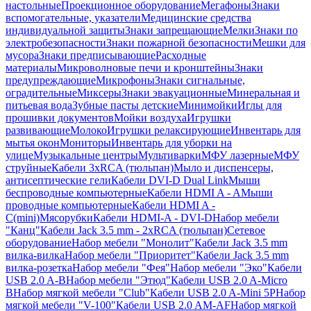
настольные
Проекционное оборудование
Мегафоны
Знаки
вспомогательные, указатели
Медицинские средства
индивидуальной защиты
Знаки запрещающие
Мелки
Знаки по
электробезопасности
Знаки пожарной безопасности
Мешки для
мусора
Знаки предписывающие
Расходные
материалы
Микроволновые печи и кронштейны
Знаки
предупреждающие
Микрофоны
Знаки сигнальные,
оградительные
Миксеры
Знаки эвакуационные
Минеральная и
питьевая вода
Зубные пасты детские
Минимойки
Иглы для
прошивки документов
Мойки воздуха
Игрушки
развивающие
Молоко
Игрушки релаксирующие
Инвентарь для
мытья окон
Мониторы
Инвентарь для уборки на
улице
Музыкальные центры
Мультиварки
МФУ лазерные
МФУ
струйные
Кабели 3xRCA (тюльпан)
Мыло и диспенсеры,
антисептические гели
Кабели DVI-D Dual Link
Мыши
беспроводные компьютерные
Кабели HDMI A - A
Мыши
проводные компьютерные
Кабели HDMI A -
C(mini)
Мясорубки
Кабели HDMI-A - DVI-D
Набор мебели
"Канц"
Кабели Jack 3.5 mm - 2xRCA (тюльпан)
Сетевое
оборудование
Набор мебели "Монолит"
Кабели Jack 3.5 mm
вилка-вилка
Набор мебели "Приоритет"
Кабели Jack 3.5 mm
вилка-розетка
Набор мебели "Фея"
Набор мебели "Эко"
Кабели
USB 2.0 A-B
Набор мебели "Этюд"
Кабели USB 2.0 A-Micro
B
Набор мягкой мебели "Club"
Кабели USB 2.0 A-Mini 5P
Набор
мягкой мебели "V-100"
Кабели USB 2.0 AM-AF
Набор мягкой