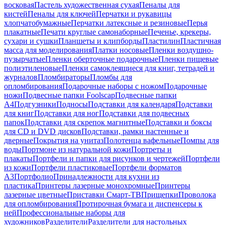
восковая
Пастель художественная сухая
Пеналы для
кистей
Пеналы для ключей
Перчатки и рукавицы
хлопчатобумажные
Перчатки латексные и резиновые
Перья
плакатные
Печати круглые самонаборные
Печенье, крекеры,
сухари и сушки
Планшеты и клипборды
Пластилин
Пластичная
масса для моделирования
Платки носовые
Пленки воздушно-
пузырчатые
Пленки оберточные подарочные
Пленки пищевые
полиэтиленовые
Пленки самоклеящиеся для книг, тетрадей и
журналов
Пломбираторы
Пломбы для
опломбирования
Подарочные наборы с ножом
Подарочные
ножи
Подвесные папки Foolscap
Подвесные папки
А4
Подгузники
Подносы
Подставки для календаря
Подставки
для книг
Подставки для ног
Подставки для подвесных
папок
Подставки для скрепок магнитные
Подставки и боксы
для CD и DVD дисков
Подставки, рамки настенные и
дверные
Покрытия на унитаз
Полотенца вафельные
Помпы для
воды
Портмоне из натуральной кожи
Портреты и
плакаты
Портфели и папки для рисунков и чертежей
Портфели
из кожи
Портфели пластиковые
Портфели форматов
А3
Портфолио
Принадлежности для кухни из
пластика
Принтеры лазерные монохромные
Принтеры
лазерные цветные
Приставки Смарт-ТВ
Прищепки
Проволока
для опломбирования
Протирочная бумага и диспенсеры к
ней
Профессиональные наборы для
художников
Разделители
Разделители для настольных