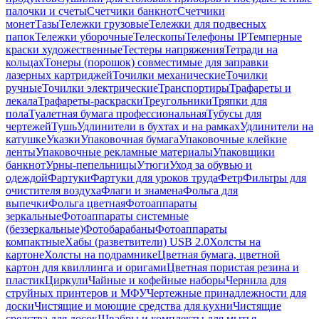
палочки и счеты
Счетчики банкнот
Счетчики
монет
Тазы
Тележки грузовые
Тележки для подвесных
папок
Тележки уборочные
Телескопы
Телефоны IP
Темперные
краски художественные
Тестеры напряжения
Тетради на
кольцах
Тонеры (порошок) совместимые для заправки
лазерных картриджей
Точилки механические
Точилки
ручные
Точилки электрические
Транспортиры
Трафареты и
лекала
Трафареты-раскраски
Треугольники
Тряпки для
пола
Туалетная бумага профессиональная
Тубусы для
чертежей
Тушь
Удлинители в бухтах и на рамках
Удлинители на
катушке
Указки
Упаковочная бумага
Упаковочные клейкие
ленты
Упаковочные рекламные материалы
Упаковщики
банкнот
Урны-пепельницы
Утюги
Уход за обувью и
одеждой
Фартуки
Фартуки для уроков труда
Фетр
Фильтры для
очистителя воздуха
Флаги и знамена
Фольга для
выпечки
Фольга цветная
Фотоаппараты
зеркальные
Фотоаппараты системные
(беззеркальные)
Фотобарабаны
Фотоаппараты
компактные
Хабы (разветвители) USB 2.0
Холсты на
картоне
Холсты на подрамнике
Цветная бумага, цветной
картон для квиллинга и оригами
Цветная пористая резина и
пластик
Циркули
Чайные и кофейные наборы
Чернила для
струйных принтеров и МФУ
Чертежные принадлежности для
доски
Чистящие и моющие средства для кухни
Чистящие
средства для досок
Швабры и комплекты для мытья