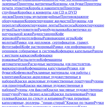
лазерные
Принтеры матричные
Корзины для бумаг
Принтеры
печати этикеток
Короба и накопители
Принтеры
струйные
Коробки и конверты для CD и DVD
дисков
Проекторы мультимедийные
Противокражное
оборудование
Корректирующие жидкости
Пружины для
переплета
Корректирующие ленты
Пылесосы
Корректирующие
ручки
Пылеуловители
Радиобудильники
Косметички из
натуральной кожи
Радиостанции
Кофе
зерновой
Радиотелефоны
Развивающие игры
Кофе
молотый
Рамки для дипломов, сертификатов, грамот,
фотографий
Кофе растворимый
Рамки для информации и
ценников собираемые в системы
Кофеварки капельные
Ранцы
с жестким каркасом
Кофеварки
рожковые
Распылители
Кофемашины
автоматические
Расходные материалы для пистолетов-
маркираторов
Кофемашины капсульные
Резаки для
бумаги
Кофемолки
Рекламные материалы для работы с
клиентами
Краски акриловые художественные в
наборах
Краски акриловые художественные поштучно
Рулоны
для принтера
Краски масляные художественные в
наборах
Рулоны для факсов
Краски масляные художественные
поштучно
Ручки бизнес-класса
Краски пальчиковые
Ручки
гелевые
Краски по стеклу и керамике
Ручки перьевые,
капиллярные, роллеры, "пиши-стирай"
Краски по ткани
Ручки
подарочные
Ручки шариковые автоматические
Крем