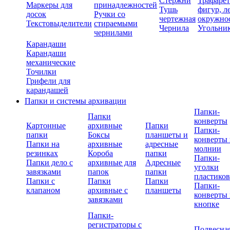
Стержни
Трафаре
Маркеры для
принадлежностей
Тушь
фигур, л
досок
Ручки со
чертежная
окружно
Текстовыделители
стираемыми
Чернила
Угольни
чернилами
Карандаши
Карандаши
механические
Точилки
Грифели для
карандашей
Папки и системы архивации
Папки-
Папки
конверты
Картонные
архивные
Папки
Папки-
папки
Боксы
планшеты и
конверты 
Папки на
архивные
адресные
молнии
резинках
Короба
папки
Папки-
Папки дело с
архивные для
Адресные
уголки
завязками
папок
папки
пластико
Папки с
Папки
Папки
Папки-
клапаном
архивные с
планшеты
конверты 
завязками
кнопке
Папки-
регистраторы с
Подвесна