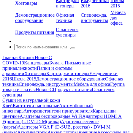
Картриджи
Ежедневники
Школа
Хозтовары
и тонеры
2016
2015
Мебель
Демонстрационное
Офисная
Спецодежда,
для
оборудование
техника
инструменты
офиса
Галантерея,
Продукты питания
сувениры
Главная
Каталог
Новое С
COVID-19
Канцтовары
Бумага
Письменные
принадлежности
Папки и системы
архивации
Хозтовары
Картриджи и тонеры
Ежедневники
2016
Школа 2015
Демонстрационное оборудование
Офисная
техника
Спецодежда, инструменты
Мебель для офиса
Группа
товара из экселя
Новое С
Продукты питания
Галантерея,
сувениры
Сумки из натуральной кожи
Клей
Картотеки настольные
Автомобильный
инвентарь
Авторазветвители прикуривателя
Карандаши
цветные
Адаптеры беспроводные Wi-Fi
Адаптеры HDMI-A
F(розетка) - DVI-D M(вилка)
Адаптеры сетевые
(карты)
Адаптеры VGA F (D-SUB, розетка) - DVI-I M
(вилка)
Аккумуляторы
Аккумуляторы внешние
Аксессуары для