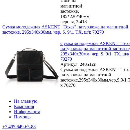
кожи на
магнитной
застежке,
185*220*40мм,
черная, 2-418
Сумка молодежная ASKENT "Texas" натур.кожа,на магнитной
застежке, 295х340х30мм, чер, S. 9/1. TX, ш/к 70270
Сумка молодежная ASKENT "Texa
натур.кожа,на магнитной застежке
295х340х30мм, чер, S. 9/1. TX, ш/к
70270
Артикул:
240512с
Сумка молодежная ASKENT "Texa
натур.кожа,на магнитной
застежке,295х340х30мм,чер,S.9/1.
к 70270
На главную
Компания
Информация
Помощь
+7 495 649-65-88