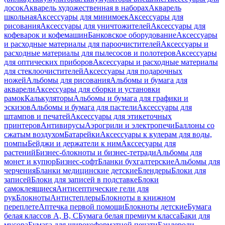
досок
Акварель художественная в наборах
Акварель
школьная
Аксессуары для минимоек
Аксессуары для
рисования
Аксессуары для уничтожителей
Аксессуары для
кофеварок и кофемашин
Банковское оборудование
Аксессуары
и расходные материалы для пароочистителей
Аксессуары и
расходные материалы для пылесосов и полотеров
Аксессуары
для оптических приборов
Аксессуары и расходные материалы
для стеклоочистителей
Аксессуары для подарочных
ножей
Альбомы для рисования
Альбомы и бумага для
акварели
Аксессуары для сборки и установки
рамок
Калькуляторы
Альбомы и бумага для графики и
эскизов
Альбомы и бумага для пастели
Аксессуары для
штампов и печатей
Аксессуары для этикеточных
принтеров
Антивирусы
Аэрогрили и электропечи
Баллоны со
сжатым воздухом
Батарейки
Аксессуары к кулерам для воды,
помпы
Бейджи и держатели к ним
Акссесуары для
растений
Бизнес-блокноты и бизнес-тетради
Альбомы для
монет и купюр
Бизнес-софт
Бланки бухгалтерские
Альбомы для
черчения
Бланки медицинские детские
Блендеры
Блоки для
записей
Блоки для записей в подставке
Блоки
самоклеящиеся
Антисептические гели для
рук
Блокноты
Антистеплеры
Блокноты в книжном
переплете
Аптечка первой помощи
Блокноты детские
Бумага
белая классов А, В, С
Бумага белая премиум класса
Баки для
мусора
Бумага для широкоформатной печати
Бандероли,