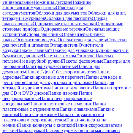
универсальные
Ножницы детские
Ножницы
канцелярские
Нумераторы
Обложки для
автодокументов
Обложки для документов
Обложки для книг,
тетрадей и журналов
Обложки для паспорта
Одежда
влагозащитная
Одноразовые стаканы и чашки
Одноразовые
столовые приборы
Одноразовые тарелки
Опечатывающие
устройства
Опоры для спины
Органайзеры бизнес-
класса
Освежители воздуха
Освежители для туалета
Оснастки
для печатей и штампов
Отпариватели
Очистители
воздуха
Пакеты "майка"
Пакеты для упаковки купюр
Пакеты и
бумага подарочные
Пакеты с замком "зиплок"
Пакеты с
петлевой и вырубной ручкой
Пакеты фасовочные
Палитры для
рисования
Палитры художественные
Панели для
демосистем
Папки "Дело" без скоросшивателя
Папки
адресные
Папки архивные для переплета
Папки для кафе и
ресторанов
Папки для курсовых и дипломов
Папки для
тетрадей и уроков труда
Папки для черчения
Папки и портмоне
для CD и DVD дисков
Папки из кожи
Папки
перфорированные
Папки перфорированные
специальные
Папки пластиковые на молнии
Папки
пластиковые с отделениями
Папки с завязками
Папки с
клипом
Папки с прижимом
Папки с пружинным и
пластиковым скоросшивателем
Папки-конверты на
молнии
Папки-конверты с кнопкой
Папки-скоросшиватели
мягкие
Папки-сумки
Пастель художественная маслянная и