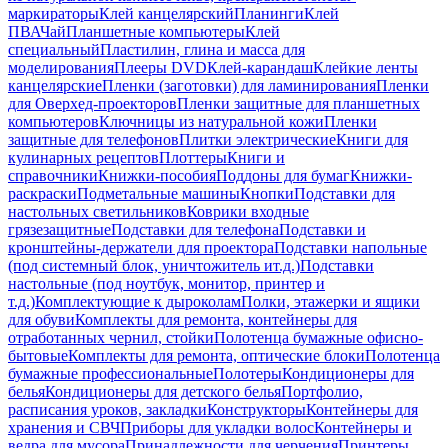
маркираторы
Клей канцелярский
Планинги
Клей
ПВА
Чай
Планшетные компьютеры
Клей
специальный
Пластилин, глина и масса для
моделирования
Плееры DVD
Клей-карандаш
Клейкие ленты
канцелярские
Пленки (заготовки) для ламинирования
Пленки
для Оверхед-проекторов
Пленки защитные для планшетных
компьютеров
Ключницы из натуральной кожи
Пленки
защитные для телефонов
Плитки электрические
Книги для
кулинарных рецептов
Плоттеры
Книги и
справочники
Книжки-пособия
Поддоны для бумаг
Книжки-
раскраски
Подметальные машины
Кнопки
Подставки для
настольных светильников
Коврики входные
грязезащитные
Подставки для телефона
Подставки и
кронштейны-держатели для проектора
Подставки напольные
(под системный блок, уничтожитель ит.д.)
Подставки
настольные (под ноутбук, монитор, принтер и
т.д.)
Комплектующие к дыроколам
Полки, этажерки и ящики
для обуви
Комплекты для ремонта, контейнеры для
отработанных чернил, стойки
Полотенца бумажные офисно-
бытовые
Комплекты для ремонта, оптические блоки
Полотенца
бумажные профессиональные
Полотеры
Кондиционеры для
белья
Кондиционеры для детского белья
Портфолио,
расписания уроков, закладки
Конструкторы
Контейнеры для
хранения и СВЧ
Приборы для укладки волос
Контейнеры и
ведра для мусора
Принадлежности для черчения
Принтеры