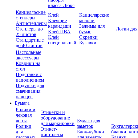
класса Люкс
Канцелярские
Клей
Канцелярские
степлеры
Клеящие
мелочи
Антистеплеры
карандаши
Зажимы для
Степлеры до
Лотки для
Клей ПВА
бумаг
25 листов
Клей
Скрепки
Стандартные
специальный
Булавки
до 40 листов
Настольные
аксессуары
Коврики на
стол
Подставки с
наполнением
Подушки для
смачивания
пальцев
Бумага
Ролики и
Этикетки и
чековая
оборудование
лента
Бумага для
для маркировки
Ролики
заметок
Бухгалтерск
Этикет-
для
Блок-кубики
бланки, кни
пистолеты
кассовых
для заметок
Бланки