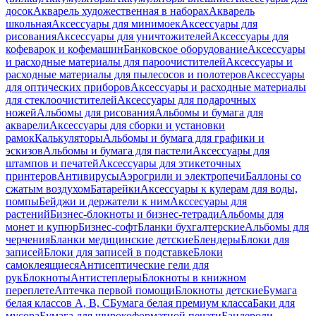
досок
Акварель художественная в наборах
Акварель
школьная
Аксессуары для минимоек
Аксессуары для
рисования
Аксессуары для уничтожителей
Аксессуары для
кофеварок и кофемашин
Банковское оборудование
Аксессуары
и расходные материалы для пароочистителей
Аксессуары и
расходные материалы для пылесосов и полотеров
Аксессуары
для оптических приборов
Аксессуары и расходные материалы
для стеклоочистителей
Аксессуары для подарочных
ножей
Альбомы для рисования
Альбомы и бумага для
акварели
Аксессуары для сборки и установки
рамок
Калькуляторы
Альбомы и бумага для графики и
эскизов
Альбомы и бумага для пастели
Аксессуары для
штампов и печатей
Аксессуары для этикеточных
принтеров
Антивирусы
Аэрогрили и электропечи
Баллоны со
сжатым воздухом
Батарейки
Аксессуары к кулерам для воды,
помпы
Бейджи и держатели к ним
Акссесуары для
растений
Бизнес-блокноты и бизнес-тетради
Альбомы для
монет и купюр
Бизнес-софт
Бланки бухгалтерские
Альбомы для
черчения
Бланки медицинские детские
Блендеры
Блоки для
записей
Блоки для записей в подставке
Блоки
самоклеящиеся
Антисептические гели для
рук
Блокноты
Антистеплеры
Блокноты в книжном
переплете
Аптечка первой помощи
Блокноты детские
Бумага
белая классов А, В, С
Бумага белая премиум класса
Баки для
мусора
Бумага для широкоформатной печати
Бандероли,