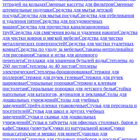
тетрадей на кольцах
Сменные кассеты для фильтров
Сменные
штемпельные подушки
Средства для мытья детской
посуды
Средства для мытья посуды
Средства для отбеливания
и удаления пятен
Средства для посудомоечных
машин
Средства для прочистки канализационных
труб
Средства для смягчения воды и удаления накипи
Средства
для чистки ковров и мягкой мебели
Средства для чистки
металлических поверхностей
Средства для чистки туалетных
комнат
Средства по уходу за мебелью
Стаканы-непроливайки
для рисования
Станки и иглы для архивного
переплета
Стеллажи для хранения бутылей воды
Степлеры до
260 листов
Степлеры до 40 листов
Степлеры
электрические
Степлеры-брошюровщики
Стержни для
роллеров
Стержни для ручек гелевые
Стержни для ручек
шариковые
Стиральные порошки
Стержни к клеевым
пистолетам
Стиральные порошки для детского белья
Стойки
напольные для каталогов, журналов и рекламы
Столы для
дошкольных учреждений
Столы для учебных
заведений
Стрейч-пленки упаковочные
Стулья для персонала и
посетителей
Стулья для школ и других учебных
заведений
Стулья и скамьи для дошкольных
учреждений
Стулья и табуреты для офисных столовых, баров и
кафе
Стяжки (хомуты)
Сумки из натуральной кожи
Сумки
инкассаторские и мешки для монет
Сушилки для
продуктов
Сушилки для столовых приборов и посуды
Счетные