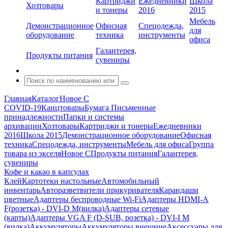
Картриджи
Ежедневники
Школа
Хозтовары
и тонеры
2016
2015
Мебель
Демонстрационное
Офисная
Спецодежда,
для
оборудование
техника
инструменты
офиса
Галантерея,
Продукты питания
сувениры
Главная
Каталог
Новое С
COVID-19
Канцтовары
Бумага
Письменные
принадлежности
Папки и системы
архивации
Хозтовары
Картриджи и тонеры
Ежедневники
2016
Школа 2015
Демонстрационное оборудование
Офисная
техника
Спецодежда, инструменты
Мебель для офиса
Группа
товара из экселя
Новое С
Продукты питания
Галантерея,
сувениры
Кофе и какао в капсулах
Клей
Картотеки настольные
Автомобильный
инвентарь
Авторазветвители прикуривателя
Карандаши
цветные
Адаптеры беспроводные Wi-Fi
Адаптеры HDMI-A
F(розетка) - DVI-D M(вилка)
Адаптеры сетевые
(карты)
Адаптеры VGA F (D-SUB, розетка) - DVI-I M
(вилка)
Аккумуляторы
Аккумуляторы внешние
Аксессуары для