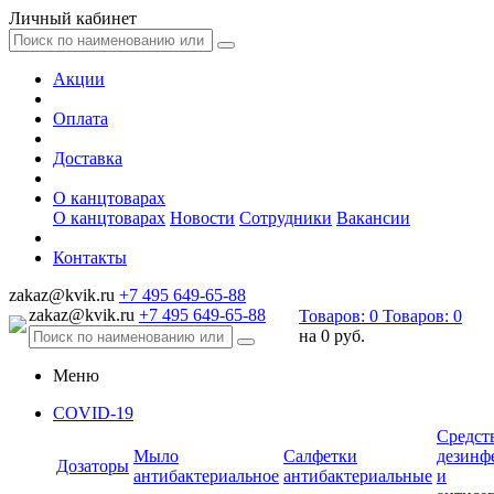
Личный кабинет
Акции
Оплата
Доставка
О канцтоварах
О канцтоварах
Новости
Сотрудники
Вакансии
Контакты
zakaz@kvik.ru
+7 495 649-65-88
zakaz@kvik.ru
+7 495 649-65-88
Товаров:
0
Товаров:
0
на
0 руб.
Меню
COVID-19
Средст
Мыло
Салфетки
дезинф
Дозаторы
антибактериальное
антибактериальные
и