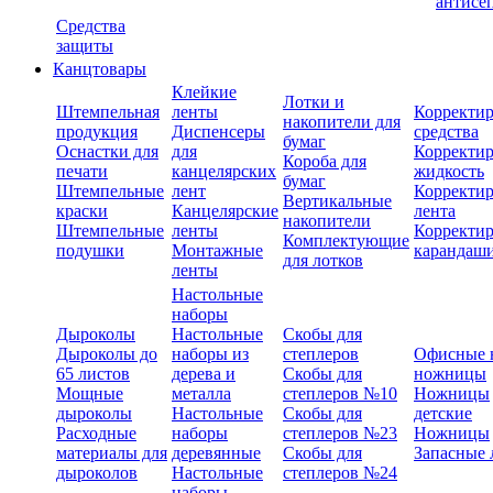
антисе
Средства
защиты
Канцтовары
Клейкие
Лотки и
Штемпельная
ленты
Корректи
накопители для
продукция
Диспенсеры
средства
бумаг
Оснастки для
для
Корректи
Короба для
печати
канцелярских
жидкость
бумаг
Штемпельные
лент
Корректи
Вертикальные
краски
Канцелярские
лента
накопители
Штемпельные
ленты
Корректи
Комплектующие
подушки
Монтажные
карандаш
для лотков
ленты
Настольные
наборы
Дыроколы
Настольные
Скобы для
Дыроколы до
наборы из
степлеров
Офисные 
65 листов
дерева и
Скобы для
ножницы
Мощные
металла
степлеров №10
Ножницы
дыроколы
Настольные
Скобы для
детские
Расходные
наборы
степлеров №23
Ножницы
материалы для
деревянные
Скобы для
Запасные 
дыроколов
Настольные
степлеров №24
наборы