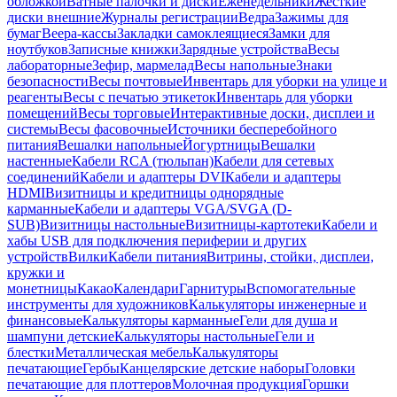
обложкой
Ватные палочки и диски
Еженедельники
Жесткие
диски внешние
Журналы регистрации
Ведра
Зажимы для
бумаг
Веера-кассы
Закладки самоклеящиеся
Замки для
ноутбуков
Записные книжки
Зарядные устройства
Весы
лабораторные
Зефир, мармелад
Весы напольные
Знаки
безопасности
Весы почтовые
Инвентарь для уборки на улице и
реагенты
Весы с печатью этикеток
Инвентарь для уборки
помещений
Весы торговые
Интерактивные доски, дисплеи и
системы
Весы фасовочные
Источники бесперебойного
питания
Вешалки напольные
Йогуртницы
Вешалки
настенные
Кабели RCA (тюльпан)
Кабели для сетевых
соединений
Кабели и адаптеры DVI
Кабели и адаптеры
HDMI
Визитницы и кредитницы однорядные
карманные
Кабели и адаптеры VGA/SVGA (D-
SUB)
Визитницы настольные
Визитницы-картотеки
Кабели и
хабы USB для подключения периферии и других
устройств
Вилки
Кабели питания
Витрины, стойки, дисплеи,
кружки и
монетницы
Какао
Календари
Гарнитуры
Вспомогательные
инструменты для художников
Калькуляторы инженерные и
финансовые
Калькуляторы карманные
Гели для душа и
шампуни детские
Калькуляторы настольные
Гели и
блестки
Металлическая мебель
Калькуляторы
печатающие
Гербы
Канцелярские детские наборы
Головки
печатающие для плоттеров
Молочная продукция
Горшки