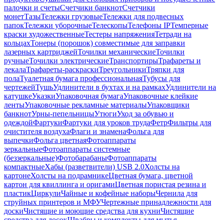
палочки и счеты
Счетчики банкнот
Счетчики
монет
Тазы
Тележки грузовые
Тележки для подвесных
папок
Тележки уборочные
Телескопы
Телефоны IP
Темперные
краски художественные
Тестеры напряжения
Тетради на
кольцах
Тонеры (порошок) совместимые для заправки
лазерных картриджей
Точилки механические
Точилки
ручные
Точилки электрические
Транспортиры
Трафареты и
лекала
Трафареты-раскраски
Треугольники
Тряпки для
пола
Туалетная бумага профессиональная
Тубусы для
чертежей
Тушь
Удлинители в бухтах и на рамках
Удлинители на
катушке
Указки
Упаковочная бумага
Упаковочные клейкие
ленты
Упаковочные рекламные материалы
Упаковщики
банкнот
Урны-пепельницы
Утюги
Уход за обувью и
одеждой
Фартуки
Фартуки для уроков труда
Фетр
Фильтры для
очистителя воздуха
Флаги и знамена
Фольга для
выпечки
Фольга цветная
Фотоаппараты
зеркальные
Фотоаппараты системные
(беззеркальные)
Фотобарабаны
Фотоаппараты
компактные
Хабы (разветвители) USB 2.0
Холсты на
картоне
Холсты на подрамнике
Цветная бумага, цветной
картон для квиллинга и оригами
Цветная пористая резина и
пластик
Циркули
Чайные и кофейные наборы
Чернила для
струйных принтеров и МФУ
Чертежные принадлежности для
доски
Чистящие и моющие средства для кухни
Чистящие
средства для досок
Швабры и комплекты для мытья