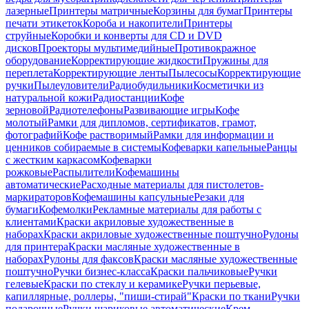
лазерные
Принтеры матричные
Корзины для бумаг
Принтеры
печати этикеток
Короба и накопители
Принтеры
струйные
Коробки и конверты для CD и DVD
дисков
Проекторы мультимедийные
Противокражное
оборудование
Корректирующие жидкости
Пружины для
переплета
Корректирующие ленты
Пылесосы
Корректирующие
ручки
Пылеуловители
Радиобудильники
Косметички из
натуральной кожи
Радиостанции
Кофе
зерновой
Радиотелефоны
Развивающие игры
Кофе
молотый
Рамки для дипломов, сертификатов, грамот,
фотографий
Кофе растворимый
Рамки для информации и
ценников собираемые в системы
Кофеварки капельные
Ранцы
с жестким каркасом
Кофеварки
рожковые
Распылители
Кофемашины
автоматические
Расходные материалы для пистолетов-
маркираторов
Кофемашины капсульные
Резаки для
бумаги
Кофемолки
Рекламные материалы для работы с
клиентами
Краски акриловые художественные в
наборах
Краски акриловые художественные поштучно
Рулоны
для принтера
Краски масляные художественные в
наборах
Рулоны для факсов
Краски масляные художественные
поштучно
Ручки бизнес-класса
Краски пальчиковые
Ручки
гелевые
Краски по стеклу и керамике
Ручки перьевые,
капиллярные, роллеры, "пиши-стирай"
Краски по ткани
Ручки
подарочные
Ручки шариковые автоматические
Крем