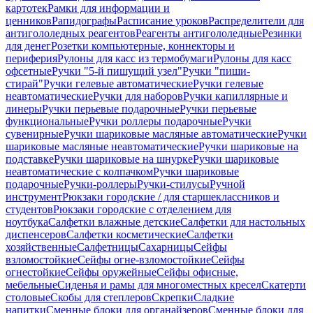
картотек
Рамки для информации и
ценников
Рапидографы
Расписание уроков
Распределители для
антигололедных реагентов
Реагенты антигололедные
Резинки
для денег
Розетки компьютерные, коннекторы и
периферия
Рулоны для касс из термобумаги
Рулоны для касс
офсетные
Ручки "5-й пишущий узел"
Ручки "пиши-
стирай"
Ручки гелевые автоматические
Ручки гелевые
неавтоматические
Ручки для наборов
Ручки капиллярные и
линеры
Ручки перьевые подарочные
Ручки перьевые
функциональные
Ручки роллеры подарочные
Ручки
сувенирные
Ручки шариковые масляные автоматические
Ручки
шариковые масляные неавтоматические
Ручки шариковые на
подставке
Ручки шариковые на шнурке
Ручки шариковые
неавтоматические с колпачком
Ручки шариковые
подарочные
Ручки-роллеры
Ручки-стилусы
Ручной
инструмент
Рюкзаки городские / для старшеклассников и
студентов
Рюкзаки городские с отделением для
ноутбука
Салфетки влажные детские
Салфетки для настольных
диспенсеров
Салфетки косметические
Салфетки
хозяйственные
Салфетницы
Сахарницы
Сейфы
взломостойкие
Сейфы огне-взломостойкие
Сейфы
огнестойкие
Сейфы оружейные
Сейфы офисные,
мебельные
Сиденья и рамы для многоместных кресел
Скатерти
столовые
Скобы для степлеров
Скрепки
Сладкие
напитки
Сменные блоки для органайзеров
Сменные блоки для