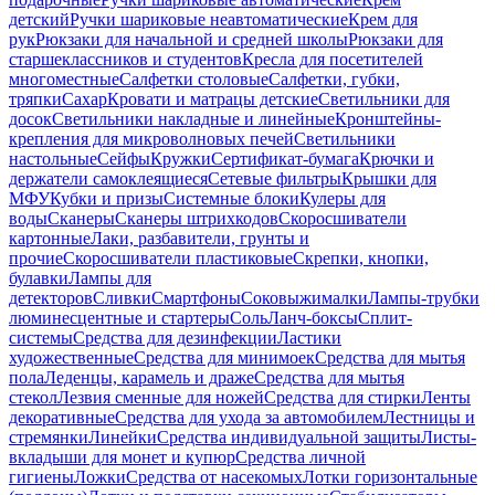
детский
Ручки шариковые неавтоматические
Крем для
рук
Рюкзаки для начальной и средней школы
Рюкзаки для
старшеклассников и студентов
Кресла для посетителей
многоместные
Салфетки столовые
Салфетки, губки,
тряпки
Сахар
Кровати и матрацы детские
Светильники для
досок
Светильники накладные и линейные
Кронштейны-
крепления для микроволновых печей
Светильники
настольные
Сейфы
Кружки
Сертификат-бумага
Крючки и
держатели самоклеящиеся
Сетевые фильтры
Крышки для
МФУ
Кубки и призы
Системные блоки
Кулеры для
воды
Сканеры
Сканеры штрихкодов
Скоросшиватели
картонные
Лаки, разбавители, грунты и
прочие
Скоросшиватели пластиковые
Скрепки, кнопки,
булавки
Лампы для
детекторов
Сливки
Смартфоны
Соковыжималки
Лампы-трубки
люминесцентные и стартеры
Соль
Ланч-боксы
Сплит-
системы
Средства для дезинфекции
Ластики
художественные
Средства для минимоек
Средства для мытья
пола
Леденцы, карамель и драже
Средства для мытья
стекол
Лезвия сменные для ножей
Средства для стирки
Ленты
декоративные
Средства для ухода за автомобилем
Лестницы и
стремянки
Линейки
Средства индивидуальной защиты
Листы-
вкладыши для монет и купюр
Средства личной
гигиены
Ложки
Средства от насекомых
Лотки горизонтальные