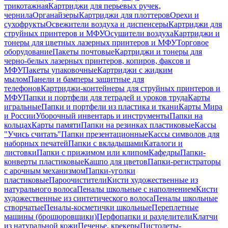
трикотажная
Картриджи для перьевых ручек,
чернила
Органайзеры
Картриджи для плоттеров
Орехи и
сухофрукты
Освежители воздуха и диспенсеры
Картриджи для
струйных принтеров и МФУ
Осушители воздуха
Картриджи и
тонеры для цветных лазерных принтеров и МФУ
Торговое
оборудование
Пакеты почтовые
Картриджи и тонеры для
черно-белых лазерных принтеров, копиров, факсов и
МФУ
Пакеты упаковочные
Картриджи с жидким
мылом
Панели и бамперы защитные для
телефонов
Картриджи-контейнеры для струйных принтеров и
МФУ
Папки и портфели для тетрадей и уроков труда
Карты
игральные
Папки и портфели из пластика и ткани
Карты Мира
и России
Уборочный инвентарь и инструменты
Папки на
кольцах
Карты памяти
Папки на резинках пластиковые
Кассы
"Учись считать"
Папки презентационные
Кассы символов для
наборных печатей
Папки с вкладышами
Каталоги и
листовки
Папки с прижимом или клипом
Кафедры
Папки-
конверты пластиковые
Кашпо для цветов
Папки-регистраторы
с арочным механизмом
Папки-уголки
пластиковые
Пароочистители
Кисти художественные из
натурального волоса
Пеналы школьные с наполнением
Кисти
художественные из синтетического волоса
Пеналы школьные
створчатые
Пеналы-косметички школьные
Переплетные
машины (брошюровщики)
Перфопапки и разделители
Клатчи
из натуральной кожи
Печенье, крекеры
Пистолеты-