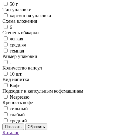
50 г
Тип упаковки
картонная упаковка
Схема вложения
6
Степень обжарки
легкая
средняя
темная
Размер упаковки
-
Количество капсул
10 шт.
Вид напитка
Кофе
Подходит к капсульным кофемашинам
Nespresso
Крепость кофе
сильный
слабый
средний
Показать
Сбросить
Каталог