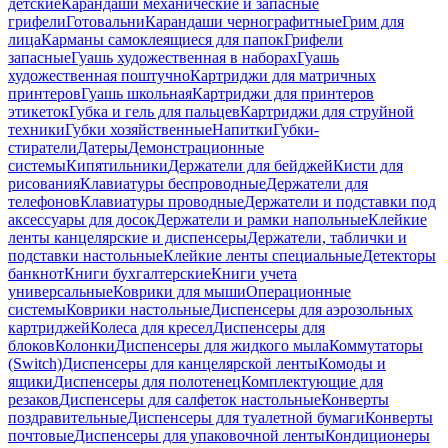
детские
Карандаши механические и запасные
грифели
Готовальни
Карандаши чернографитные
Грим для
лица
Карманы самоклеящиеся для папок
Грифели
запасные
Гуашь художественная в наборах
Гуашь
художественная поштучно
Картриджи для матричных
принтеров
Гуашь школьная
Картриджи для принтеров
этикеток
Губка и гель для пальцев
Картриджи для струйной
техники
Губки хозяйственные
Напитки
Губки-
стиратели
Датеры
Демонстрационные
системы
Кипятильники
Держатели для бейджей
Кисти для
рисования
Клавиатуры беспроводные
Держатели для
телефонов
Клавиатуры проводные
Держатели и подставки под
аксессуары для досок
Держатели и рамки напольные
Клейкие
ленты канцелярские и диспенсеры
Держатели, таблички и
подставки настольные
Клейкие ленты специальные
Детекторы
банкнот
Книги бухгалтерские
Книги учета
универсальные
Коврики для мыши
Операционные
системы
Коврики настольные
Диспенсеры для аэрозольных
картриджей
Колеса для кресел
Диспенсеры для
блоков
Колонки
Диспенсеры для жидкого мыла
Коммутаторы
(Switch)
Диспенсеры для канцелярской ленты
Комоды и
ящики
Диспенсеры для полотенец
Комплектующие для
резаков
Диспенсеры для салфеток настольные
Конверты
поздравительные
Диспенсеры для туалетной бумаги
Конверты
почтовые
Диспенсеры для упаковочной ленты
Кондиционеры