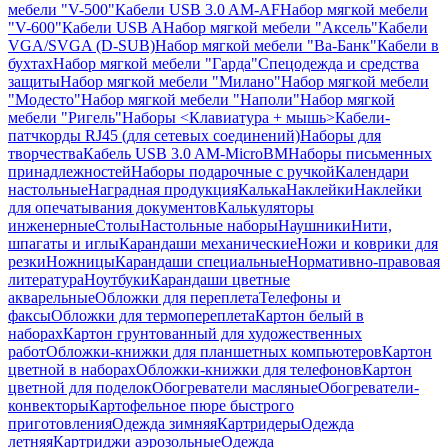
мебели "V-500"
Кабели USB 3.0 AM-AF
Набор мягкой мебели
"V-600"
Кабели USB A
Набор мягкой мебели "Аксель"
Кабели
VGA/SVGA (D-SUB)
Набор мягкой мебели "Ва-Банк"
Кабели в
бухтах
Набор мягкой мебели "Гарда"
Спецодежда и средства
защиты
Набор мягкой мебели "Милано"
Набор мягкой мебели
"Модесто"
Набор мягкой мебели "Наполи"
Набор мягкой
мебели "Ригель"
Наборы <Клавиатура + мышь>
Кабели-
патчкорды RJ45 (для сетевых соединений)
Наборы для
творчества
Кабель USB 3.0 AM-MicroBM
Наборы письменных
принадлежностей
Наборы подарочные с ручкой
Календари
настольные
Наградная продукция
Калька
Наклейки
Наклейки
для опечатывания документов
Калькуляторы
инженерные
Столы
Настольные наборы
Наушники
Нити,
шпагаты и иглы
Карандаши механические
Ножи и коврики для
резки
Ножницы
Карандаши специальные
Нормативно-правовая
литература
Ноутбуки
Карандаши цветные
акварельные
Обложки для переплета
Телефоны и
факсы
Обложки для термопереплета
Картон белый в
наборах
Картон грунтованный для художественных
работ
Обложки-книжки для планшетных компьютеров
Картон
цветной в наборах
Обложки-книжки для телефонов
Картон
цветной для поделок
Обогреватели масляные
Обогреватели-
конвекторы
Картофельное пюре быстрого
приготовления
Одежда зимняя
Картридеры
Одежда
летняя
Картриджи аэрозольные
Одежда