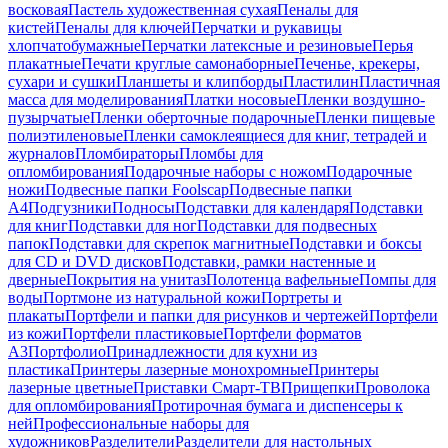
восковая
Пастель художественная сухая
Пеналы для
кистей
Пеналы для ключей
Перчатки и рукавицы
хлопчатобумажные
Перчатки латексные и резиновые
Перья
плакатные
Печати круглые самонаборные
Печенье, крекеры,
сухари и сушки
Планшеты и клипборды
Пластилин
Пластичная
масса для моделирования
Платки носовые
Пленки воздушно-
пузырчатые
Пленки оберточные подарочные
Пленки пищевые
полиэтиленовые
Пленки самоклеящиеся для книг, тетрадей и
журналов
Пломбираторы
Пломбы для
опломбирования
Подарочные наборы с ножом
Подарочные
ножи
Подвесные папки Foolscap
Подвесные папки
А4
Подгузники
Подносы
Подставки для календаря
Подставки
для книг
Подставки для ног
Подставки для подвесных
папок
Подставки для скрепок магнитные
Подставки и боксы
для CD и DVD дисков
Подставки, рамки настенные и
дверные
Покрытия на унитаз
Полотенца вафельные
Помпы для
воды
Портмоне из натуральной кожи
Портреты и
плакаты
Портфели и папки для рисунков и чертежей
Портфели
из кожи
Портфели пластиковые
Портфели форматов
А3
Портфолио
Принадлежности для кухни из
пластика
Принтеры лазерные монохромные
Принтеры
лазерные цветные
Приставки Смарт-ТВ
Прищепки
Проволока
для опломбирования
Протирочная бумага и диспенсеры к
ней
Профессиональные наборы для
художников
Разделители
Разделители для настольных