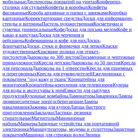
мобильные
Диспенсеры покрытий на унитаз
Конференц-
столики для стульев
Конфеты в коробках
Конфеты
фасованные
Короба архивные и папки с завязками
Коробки
картонные
Корректирующие средства
Доски для информации,
стенды и витрины
Пастель художественная
Косметички и
сумочки универсальные
Кофе
Доски для письма мелом
Кофе и
какао в капсулах
Доски для черчения и
рейсшины
Кофемашины и кофе для них
Доски-
флипчарты
Доски, стеки и формочки для лепки
Краски
художественные
Красящие ролики для этикет-
пистолетов
Дыроколы до 300 листов
Письменные и чертежные
принадлежности
Кресла детские
Дыроколы до 50 листов
Кресла
для персонала
Дыроколы на 1 отверстие
Кресла для приемных
и переговорных
Кресла для руководителей
Ежедневники с
покрытием "под кожу и ткань"
Кронштейны для
мониторов
Кронштейны-крепления для телевизоров
Кулеры
для воды и аксессуары к ним
Емкости для сыпучих
продуктов
Кухонные комбайны
Ламинаторы
Заварники
Лампы
люминесцентные энергосберегающие
Лампы
накаливания
Зажимы для купюр
Лапша быстрого
приготовления
Закладки
Ластики, резинки
стирательные
Магнитолы
Маникюрные
наборы
Маркеры
Зарядные устройства для портативной
электроники
Маршрутизаторы, модемы и сплиттеры
Защитные
покрытия
Машинки для стрижки волос
Звонки