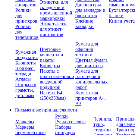
Этикетки для
аппаратов
Диспенсеры
самокопиру
складской и
Ролики
для закладок и
Бухгалтерск
промышленной
для
блокнотов
бланки
маркировки
принтеров
Клейкие
Книги учета
Этикет-лента
Ролики
закладки
для этикет-
для
пистолетов
телетайпов
Бумага для
Почтовые
офисной
Бумажная
конверты и
техники
продукция
пакеты
Цветная бумага
Блокноты
Конверты
для принтера
и бизнес-
Пакеты с
Бумага для
тетради
полиэтиленовой
плоттеров и
Атласы
воздушной
копировальных
Открытки,
подушкой
работ
грамоты,
Пакеты В4
Бумага для
дипломы
(250х353мм)
принтеров А4,
А3
Письменные принадлежности
Ручки
Чернила,
Принадл
Маркеры
Ручки гелевые
тушь,
для черч
Маркеры
Наборы
стержни
Транспо
перманентные
пишущих