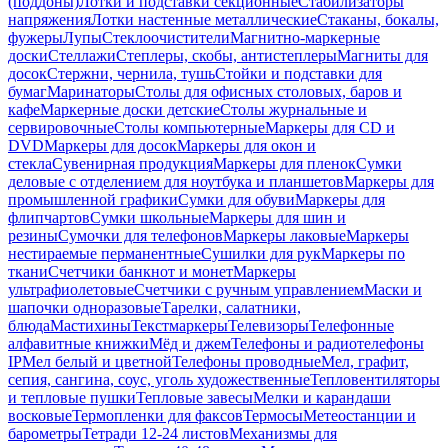
(поддоны)
Лотки и подставки секционные
Стабилизаторы
напряжения
Лотки настенные металлические
Стаканы, бокалы,
фужеры
Лупы
Стеклоочистители
Магнитно-маркерные
доски
Стеллажи
Степлеры, скобы, антистеплеры
Магниты для
досок
Стержни, чернила, тушь
Стойки и подставки для
бумаг
Маринаторы
Столы для офисных столовых, баров и
кафе
Маркерные доски детские
Столы журнальные и
сервировочные
Столы компьютерные
Маркеры для CD и
DVD
Маркеры для досок
Маркеры для окон и
стекла
Сувенирная продукция
Маркеры для пленок
Сумки
деловые с отделением для ноутбука и планшетов
Маркеры для
промышленной графики
Сумки для обуви
Маркеры для
флипчартов
Сумки школьные
Маркеры для шин и
резины
Сумочки для телефонов
Маркеры лаковые
Маркеры
нестираемые перманентные
Сушилки для рук
Маркеры по
ткани
Счетчики банкнот и монет
Маркеры
ультрафиолетовые
Счетчики с ручным управлением
Маски и
шапочки одноразовые
Тарелки, салатники,
блюда
Мастихины
Текстмаркеры
Телевизоры
Телефонные
алфавитные книжки
Мёд и джем
Телефоны и радиотелефоны
IP
Мел белый и цветной
Телефоны проводные
Мел, графит,
сепия, сангина, соус, уголь художественные
Тепловентиляторы
и тепловые пушки
Тепловые завесы
Мелки и карандаши
восковые
Термопленки для факсов
Термосы
Метеостанции и
барометры
Тетради 12-24 листов
Механизмы для