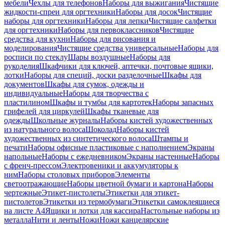
мебели
Чехлы для телефонов
Наборы для выжигания
Чистящие
жидкости-спреи для оргтехники
Наборы для досок
Чистящие
наборы для оргтехники
Наборы для лепки
Чистящие салфетки
для оргтехники
Наборы для первоклассников
Чистящие
средства для кухни
Наборы для рисования и
моделирования
Чистящие средства универсальные
Наборы для
росписи по стеклу
Шары воздушные
Наборы для
рукоделия
Шкафчики для ключей, аптечки, почтовые ящики,
лотки
Наборы для специй, доски разделочные
Шкафы для
документов
Шкафы для сумок, одежды и
индивидуальные
Наборы для творчества с
пластилином
Шкафы и тумбы для картотек
Наборы запасных
грифелей для циркулей
Шкафы тканевые для
одежды
Школьные журналы
Наборы кистей художественных
из натурального волоса
Шоколад
Наборы кистей
художественных из синтетического волоса
Штампы и
печати
Наборы офисные пластиковые с наполнением
Экраны
напольные
Наборы с ежедневником
Экраны настенные
Наборы
с френч-прессом
Электровеники и аккумуляторы к
ним
Наборы столовых приборов
Элементы
светоотражающие
Наборы цветной бумаги и картона
Наборы
чертежные
Этикет-пистолеты
Этикетки для этикет-
пистолетов
Этикетки из термобумаги
Этикетки самоклеящиеся
на листе А4
Ящики и лотки для кассира
Настольные наборы из
металла
Нити и ленты
Ножи
Ножи канцелярские