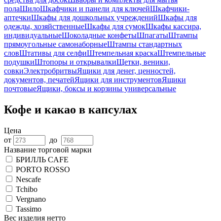
пола
Шило
Шкафчики и панели для ключей
Шкафчики-
аптечки
Шкафы для дошкольных учреждений
Шкафы для
одежды, хозяйственные
Шкафы для сумок
Шкафы кассира,
индивидуальные
Шоколадные конфеты
Шпагаты
Штампы
прямоугольные самонаборные
Штампы стандартных
слов
Штативы для селфи
Штемпельная краска
Штемпельные
подушки
Штопоры и открывалки
Щетки, веники,
совки
Электробритвы
Ящики для денег, ценностей,
документов, печатей
Ящики для инструментов
Ящики
почтовые
Ящики, боксы и корзины универсальные
Кофе и какао в капсулах
Цена
от
до
Название торговой марки
БРИЛЛЬ CAFE
PORTO ROSSO
Nescafe
Tchibo
Vergnano
Tassimo
Вес изделия нетто