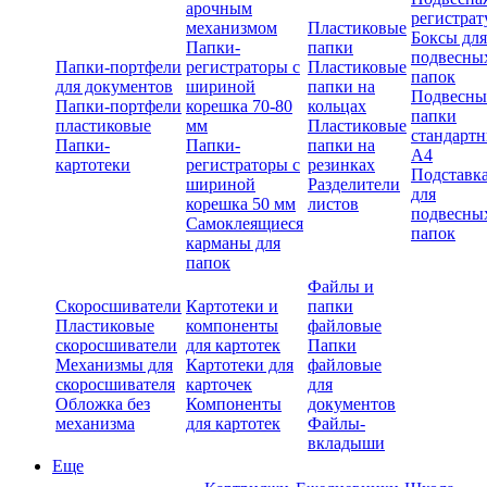
арочным
регистрат
механизмом
Пластиковые
Боксы для
Папки-
папки
подвесны
Папки-портфели
регистраторы с
Пластиковые
папок
для документов
шириной
папки на
Подвесны
Папки-портфели
корешка 70-80
кольцах
папки
пластиковые
мм
Пластиковые
стандарт
Папки-
Папки-
папки на
А4
картотеки
регистраторы с
резинках
Подставк
шириной
Разделители
для
корешка 50 мм
листов
подвесны
Самоклеящиеся
папок
карманы для
папок
Файлы и
Скоросшиватели
Картотеки и
папки
Пластиковые
компоненты
файловые
скоросшиватели
для картотек
Папки
Механизмы для
Картотеки для
файловые
скоросшивателя
карточек
для
Обложка без
Компоненты
документов
механизма
для картотек
Файлы-
вкладыши
Еще