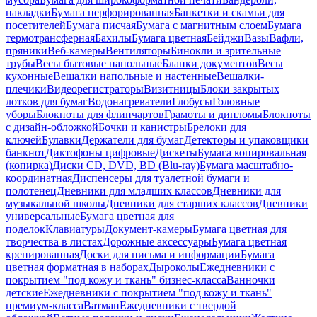
накладки
Бумага перфорированная
Банкетки и скамьи для
посетителей
Бумага писчая
Бумага с магнитным слоем
Бумага
термотрансферная
Бахилы
Бумага цветная
Бейджи
Вазы
Вафли,
пряники
Веб-камеры
Вентиляторы
Бинокли и зрительные
трубы
Весы бытовые напольные
Бланки документов
Весы
кухонные
Вешалки напольные и настенные
Вешалки-
плечики
Видеорегистраторы
Визитницы
Блоки закрытых
лотков для бумаг
Водонагреватели
Глобусы
Головные
уборы
Блокноты для флипчартов
Грамоты и дипломы
Блокноты
с дизайн-обложкой
Бочки и канистры
Брелоки для
ключей
Булавки
Держатели для бумаг
Детекторы и упаковщики
банкнот
Диктофоны цифровые
Дискеты
Бумага копировальная
(копирка)
Диски CD, DVD, BD (Blu-ray)
Бумага масштабно-
координатная
Диспенсеры для туалетной бумаги и
полотенец
Дневники для младших классов
Дневники для
музыкальной школы
Дневники для старших классов
Дневники
универсальные
Бумага цветная для
поделок
Клавиатуры
Документ-камеры
Бумага цветная для
творчества в листах
Дорожные аксессуары
Бумага цветная
крепированная
Доски для письма и информации
Бумага
цветная форматная в наборах
Дыроколы
Ежедневники с
покрытием "под кожу и ткань" бизнес-класса
Ванночки
детские
Ежедневники с покрытием "под кожу и ткань"
премиум-класса
Ватман
Ежедневники с твердой