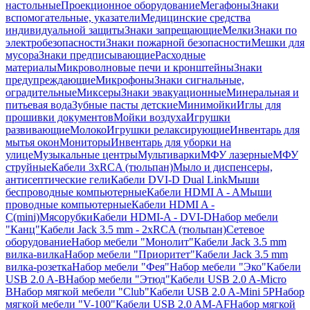
настольные
Проекционное оборудование
Мегафоны
Знаки
вспомогательные, указатели
Медицинские средства
индивидуальной защиты
Знаки запрещающие
Мелки
Знаки по
электробезопасности
Знаки пожарной безопасности
Мешки для
мусора
Знаки предписывающие
Расходные
материалы
Микроволновые печи и кронштейны
Знаки
предупреждающие
Микрофоны
Знаки сигнальные,
оградительные
Миксеры
Знаки эвакуационные
Минеральная и
питьевая вода
Зубные пасты детские
Минимойки
Иглы для
прошивки документов
Мойки воздуха
Игрушки
развивающие
Молоко
Игрушки релаксирующие
Инвентарь для
мытья окон
Мониторы
Инвентарь для уборки на
улице
Музыкальные центры
Мультиварки
МФУ лазерные
МФУ
струйные
Кабели 3xRCA (тюльпан)
Мыло и диспенсеры,
антисептические гели
Кабели DVI-D Dual Link
Мыши
беспроводные компьютерные
Кабели HDMI A - A
Мыши
проводные компьютерные
Кабели HDMI A -
C(mini)
Мясорубки
Кабели HDMI-A - DVI-D
Набор мебели
"Канц"
Кабели Jack 3.5 mm - 2xRCA (тюльпан)
Сетевое
оборудование
Набор мебели "Монолит"
Кабели Jack 3.5 mm
вилка-вилка
Набор мебели "Приоритет"
Кабели Jack 3.5 mm
вилка-розетка
Набор мебели "Фея"
Набор мебели "Эко"
Кабели
USB 2.0 A-B
Набор мебели "Этюд"
Кабели USB 2.0 A-Micro
B
Набор мягкой мебели "Club"
Кабели USB 2.0 A-Mini 5P
Набор
мягкой мебели "V-100"
Кабели USB 2.0 AM-AF
Набор мягкой