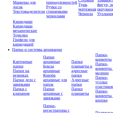
Стержни
Трафаре
Маркеры для
принадлежностей
Тушь
фигур, л
досок
Ручки со
чертежная
окружно
Текстовыделители
стираемыми
Чернила
Угольни
чернилами
Карандаши
Карандаши
механические
Точилки
Грифели для
карандашей
Папки и системы архивации
Папки-
Папки
конверты
Картонные
архивные
Папки
Папки-
папки
Боксы
планшеты и
конверты 
Папки на
архивные
адресные
молнии
резинках
Короба
папки
Папки-
Папки дело с
архивные для
Адресные
уголки
завязками
папок
папки
пластико
Папки с
Папки
Папки
Папки-
клапаном
архивные с
планшеты
конверты 
завязками
кнопке
Папки-
регистраторы с
Подвесна