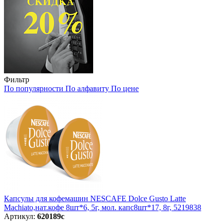
Фильтр
По популярности
По алфавиту
По цене
Капсулы для кофемашин NESCAFE Dolce Gusto Latte
Machiato,нат.кофе 8шт*6, 5г, мол. капс8шт*17, 8г, 5219838
Артикул:
620189с