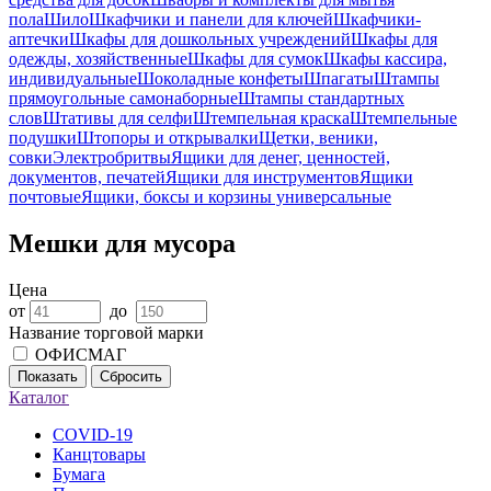
пола
Шило
Шкафчики и панели для ключей
Шкафчики-
аптечки
Шкафы для дошкольных учреждений
Шкафы для
одежды, хозяйственные
Шкафы для сумок
Шкафы кассира,
индивидуальные
Шоколадные конфеты
Шпагаты
Штампы
прямоугольные самонаборные
Штампы стандартных
слов
Штативы для селфи
Штемпельная краска
Штемпельные
подушки
Штопоры и открывалки
Щетки, веники,
совки
Электробритвы
Ящики для денег, ценностей,
документов, печатей
Ящики для инструментов
Ящики
почтовые
Ящики, боксы и корзины универсальные
Мешки для мусора
Цена
от
до
Название торговой марки
ОФИСМАГ
Показать
Сбросить
Каталог
COVID-19
Канцтовары
Бумага