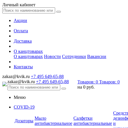
Личный кабинет
Акции
Оплата
Доставка
О канцтоварах
О канцтоварах
Новости
Сотрудники
Вакансии
Контакты
zakaz@kvik.ru
+7 495 649-65-88
zakaz@kvik.ru
+7 495 649-65-88
Товаров:
0
Товаров:
0
на
0 руб.
Меню
COVID-19
Средст
Мыло
Салфетки
дезинф
Дозаторы
антибактериальное
антибактериальные
и