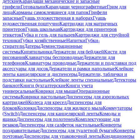
детские
Карандаши механические и запасные
грифели
Готовальни
Карандаши чернографитные
Грим для
лица
Карманы самоклеящиеся для папок
Грифели
запасные
Гуашь художественная в наборах
Гуашь
художественная поштучно
Картриджи для матричных
принтеров
Гуашь школьная
Картриджи для принтеров
этикеток
Губка и гель для пальцев
Картриджи для струйной
техники
Губки хозяйственные
Напитки
Губки-
стиратели
Датеры
Демонстрационные
системы
Кипятильники
Держатели для бейджей
Кисти для
рисования
Клавиатуры беспроводные
Держатели для
телефонов
Клавиатуры проводные
Держатели и подставки под
аксессуары для досок
Держатели и рамки напольные
Клейкие
ленты канцелярские и диспенсеры
Держатели, таблички и
подставки настольные
Клейкие ленты специальные
Детекторы
банкнот
Книги бухгалтерские
Книги учета
универсальные
Коврики для мыши
Операционные
системы
Коврики настольные
Диспенсеры для аэрозольных
картриджей
Колеса для кресел
Диспенсеры для
блоков
Колонки
Диспенсеры для жидкого мыла
Коммутаторы
(Switch)
Диспенсеры для канцелярской ленты
Комоды и
ящики
Диспенсеры для полотенец
Комплектующие для
резаков
Диспенсеры для салфеток настольные
Конверты
поздравительные
Диспенсеры для туалетной бумаги
Конверты
почтовые
Диспенсеры для упаковочной ленты
Кондиционеры