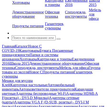
Картриджи
Ежедневники
Школа
Хозтовары
и тонеры
2016
2015
Мебель
Демонстрационное
Офисная
Спецодежда,
для
оборудование
техника
инструменты
офиса
Галантерея,
Продукты питания
сувениры
Главная
Каталог
Новое С
COVID-19
Канцтовары
Бумага
Письменные
принадлежности
Папки и системы
архивации
Хозтовары
Картриджи и тонеры
Ежедневники
2016
Школа 2015
Демонстрационное оборудование
Офисная
техника
Спецодежда, инструменты
Мебель для офиса
Группа
товара из экселя
Новое С
Продукты питания
Галантерея,
сувениры
Мешки для мусора
Клей
Картотеки настольные
Автомобильный
инвентарь
Авторазветвители прикуривателя
Карандаши
цветные
Адаптеры беспроводные Wi-Fi
Адаптеры HDMI-A
F(розетка) - DVI-D M(вилка)
Адаптеры сетевые
(карты)
Адаптеры VGA F (D-SUB, розетка) - DVI-I M
(вилка)
Аккумуляторы
Аккумуляторы внешние
Аксессуары для