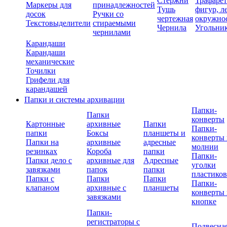
Стержни
Трафаре
Маркеры для
принадлежностей
Тушь
фигур, л
досок
Ручки со
чертежная
окружно
Текстовыделители
стираемыми
Чернила
Угольни
чернилами
Карандаши
Карандаши
механические
Точилки
Грифели для
карандашей
Папки и системы архивации
Папки-
Папки
конверты
Картонные
архивные
Папки
Папки-
папки
Боксы
планшеты и
конверты 
Папки на
архивные
адресные
молнии
резинках
Короба
папки
Папки-
Папки дело с
архивные для
Адресные
уголки
завязками
папок
папки
пластико
Папки с
Папки
Папки
Папки-
клапаном
архивные с
планшеты
конверты 
завязками
кнопке
Папки-
регистраторы с
Подвесна