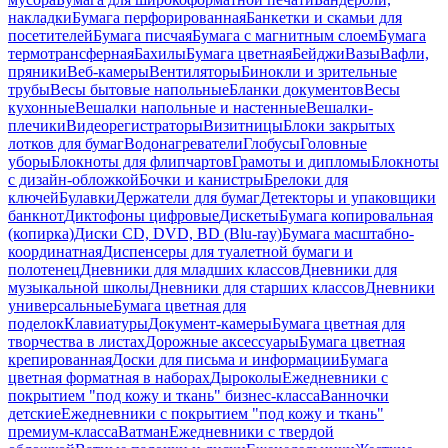
накладки
Бумага перфорированная
Банкетки и скамьи для
посетителей
Бумага писчая
Бумага с магнитным слоем
Бумага
термотрансферная
Бахилы
Бумага цветная
Бейджи
Вазы
Вафли,
пряники
Веб-камеры
Вентиляторы
Бинокли и зрительные
трубы
Весы бытовые напольные
Бланки документов
Весы
кухонные
Вешалки напольные и настенные
Вешалки-
плечики
Видеорегистраторы
Визитницы
Блоки закрытых
лотков для бумаг
Водонагреватели
Глобусы
Головные
уборы
Блокноты для флипчартов
Грамоты и дипломы
Блокноты
с дизайн-обложкой
Бочки и канистры
Брелоки для
ключей
Булавки
Держатели для бумаг
Детекторы и упаковщики
банкнот
Диктофоны цифровые
Дискеты
Бумага копировальная
(копирка)
Диски CD, DVD, BD (Blu-ray)
Бумага масштабно-
координатная
Диспенсеры для туалетной бумаги и
полотенец
Дневники для младших классов
Дневники для
музыкальной школы
Дневники для старших классов
Дневники
универсальные
Бумага цветная для
поделок
Клавиатуры
Документ-камеры
Бумага цветная для
творчества в листах
Дорожные аксессуары
Бумага цветная
крепированная
Доски для письма и информации
Бумага
цветная форматная в наборах
Дыроколы
Ежедневники с
покрытием "под кожу и ткань" бизнес-класса
Ванночки
детские
Ежедневники с покрытием "под кожу и ткань"
премиум-класса
Ватман
Ежедневники с твердой