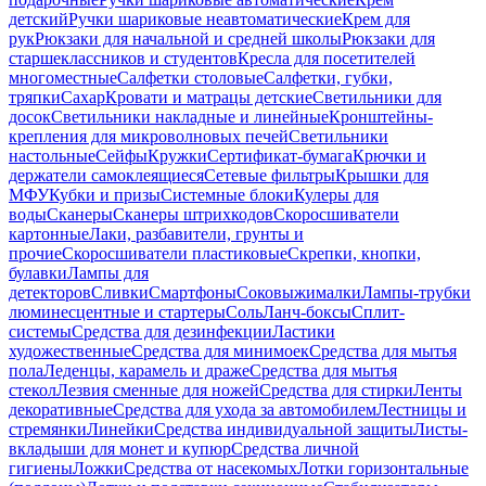
детский
Ручки шариковые неавтоматические
Крем для
рук
Рюкзаки для начальной и средней школы
Рюкзаки для
старшеклассников и студентов
Кресла для посетителей
многоместные
Салфетки столовые
Салфетки, губки,
тряпки
Сахар
Кровати и матрацы детские
Светильники для
досок
Светильники накладные и линейные
Кронштейны-
крепления для микроволновых печей
Светильники
настольные
Сейфы
Кружки
Сертификат-бумага
Крючки и
держатели самоклеящиеся
Сетевые фильтры
Крышки для
МФУ
Кубки и призы
Системные блоки
Кулеры для
воды
Сканеры
Сканеры штрихкодов
Скоросшиватели
картонные
Лаки, разбавители, грунты и
прочие
Скоросшиватели пластиковые
Скрепки, кнопки,
булавки
Лампы для
детекторов
Сливки
Смартфоны
Соковыжималки
Лампы-трубки
люминесцентные и стартеры
Соль
Ланч-боксы
Сплит-
системы
Средства для дезинфекции
Ластики
художественные
Средства для минимоек
Средства для мытья
пола
Леденцы, карамель и драже
Средства для мытья
стекол
Лезвия сменные для ножей
Средства для стирки
Ленты
декоративные
Средства для ухода за автомобилем
Лестницы и
стремянки
Линейки
Средства индивидуальной защиты
Листы-
вкладыши для монет и купюр
Средства личной
гигиены
Ложки
Средства от насекомых
Лотки горизонтальные