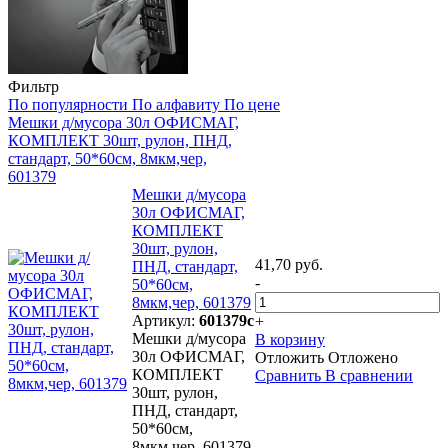
Фильтр
По популярности
По алфавиту
По цене
Мешки д/мусора 30л ОФИСМАГ,
КОМПЛЕКТ 30шт, рулон, ПНД,
стандарт, 50*60см, 8мкм,чер,
601379
Мешки д/мусора
30л ОФИСМАГ,
КОМПЛЕКТ
30шт, рулон,
41,70 руб.
ПНД, стандарт,
-
50*60см,
8мкм,чер, 601379
Артикул:
601379с
+
Мешки д/мусора
В корзину
30л ОФИСМАГ,
Отложить
Отложено
КОМПЛЕКТ
Сравнить
В сравнении
30шт, рулон,
ПНД, стандарт,
50*60см,
8мкм,чер, 601379