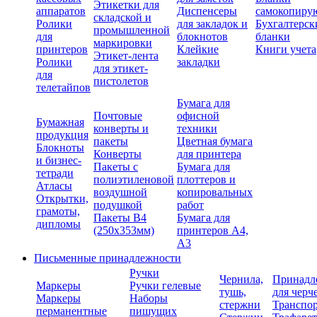
Этикетки для
аппаратов
Диспенсеры
самокопиру
складской и
Ролики
для закладок и
Бухгалтерск
промышленной
для
блокнотов
бланки
маркировки
принтеров
Клейкие
Книги учета
Этикет-лента
Ролики
закладки
для этикет-
для
пистолетов
телетайпов
Бумага для
Почтовые
офисной
Бумажная
конверты и
техники
продукция
пакеты
Цветная бумага
Блокноты
Конверты
для принтера
и бизнес-
Пакеты с
Бумага для
тетради
полиэтиленовой
плоттеров и
Атласы
воздушной
копировальных
Открытки,
подушкой
работ
грамоты,
Пакеты В4
Бумага для
дипломы
(250х353мм)
принтеров А4,
А3
Письменные принадлежности
Ручки
Чернила,
Принадл
Маркеры
Ручки гелевые
тушь,
для черч
Маркеры
Наборы
стержни
Транспо
перманентные
пишущих