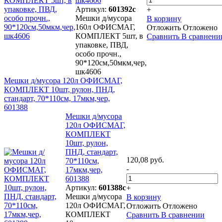
шк4606
Артикул:
601392с
+
Мешки д/мусора
В корзину
160л ОФИСМАГ,
Отложить
Отложено
КОМПЛЕКТ 5шт, в
Сравнить
В сравнени
упаковке, ПВД,
особо прочн.,
90*120см,50мкм,чер,
шк4606
Мешки д/мусора 120л ОФИСМАГ,
КОМПЛЕКТ 10шт, рулон, ПНД,
стандарт, 70*110см, 17мкм,чер,
601388
Мешки д/мусора
120л ОФИСМАГ,
КОМПЛЕКТ
10шт, рулон,
ПНД, стандарт,
120,08 руб.
70*110см,
-
17мкм,чер,
601388
Артикул:
601388с
+
Мешки д/мусора
В корзину
120л ОФИСМАГ,
Отложить
Отложено
КОМПЛЕКТ
Сравнить
В сравнении