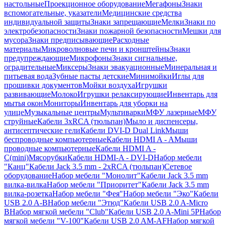
настольные
Проекционное оборудование
Мегафоны
Знаки
вспомогательные, указатели
Медицинские средства
индивидуальной защиты
Знаки запрещающие
Мелки
Знаки по
электробезопасности
Знаки пожарной безопасности
Мешки для
мусора
Знаки предписывающие
Расходные
материалы
Микроволновые печи и кронштейны
Знаки
предупреждающие
Микрофоны
Знаки сигнальные,
оградительные
Миксеры
Знаки эвакуационные
Минеральная и
питьевая вода
Зубные пасты детские
Минимойки
Иглы для
прошивки документов
Мойки воздуха
Игрушки
развивающие
Молоко
Игрушки релаксирующие
Инвентарь для
мытья окон
Мониторы
Инвентарь для уборки на
улице
Музыкальные центры
Мультиварки
МФУ лазерные
МФУ
струйные
Кабели 3xRCA (тюльпан)
Мыло и диспенсеры,
антисептические гели
Кабели DVI-D Dual Link
Мыши
беспроводные компьютерные
Кабели HDMI A - A
Мыши
проводные компьютерные
Кабели HDMI A -
C(mini)
Мясорубки
Кабели HDMI-A - DVI-D
Набор мебели
"Канц"
Кабели Jack 3.5 mm - 2xRCA (тюльпан)
Сетевое
оборудование
Набор мебели "Монолит"
Кабели Jack 3.5 mm
вилка-вилка
Набор мебели "Приоритет"
Кабели Jack 3.5 mm
вилка-розетка
Набор мебели "Фея"
Набор мебели "Эко"
Кабели
USB 2.0 A-B
Набор мебели "Этюд"
Кабели USB 2.0 A-Micro
B
Набор мягкой мебели "Club"
Кабели USB 2.0 A-Mini 5P
Набор
мягкой мебели "V-100"
Кабели USB 2.0 AM-AF
Набор мягкой