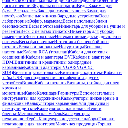
обложкой
Ватные палочки и диски
Еженедельники
Жесткие
диски внешние
Журналы регистрации
Ведра
Зажимы для
бумаг
Веера-кассы
Закладки самоклеящиеся
Замки для
ноутбуков
Записные книжки
Зарядные устройства
Весы
лабораторные
Зефир, мармелад
Весы напольные
Знаки
безопасности
Весы почтовые
Инвентарь для уборки на улице и
реагенты
Весы с печатью этикеток
Инвентарь для уборки
помещений
Весы торговые
Интерактивные доски, дисплеи и
системы
Весы фасовочные
Источники бесперебойного
питания
Вешалки напольные
Йогуртницы
Вешалки
настенные
Кабели RCA (тюльпан)
Кабели для сетевых
соединений
Кабели и адаптеры DVI
Кабели и адаптеры
HDMI
Визитницы и кредитницы однорядные
карманные
Кабели и адаптеры VGA/SVGA (D-
SUB)
Визитницы настольные
Визитницы-картотеки
Кабели и
хабы USB для подключения периферии и других
устройств
Вилки
Кабели питания
Витрины, стойки, дисплеи,
кружки и
монетницы
Какао
Календари
Гарнитуры
Вспомогательные
инструменты для художников
Калькуляторы инженерные и
финансовые
Калькуляторы карманные
Гели для душа и
шампуни детские
Калькуляторы настольные
Гели и
блестки
Металлическая мебель
Калькуляторы
печатающие
Гербы
Канцелярские детские наборы
Головки
печатающие для плоттеров
Молочная продукция
Горшки