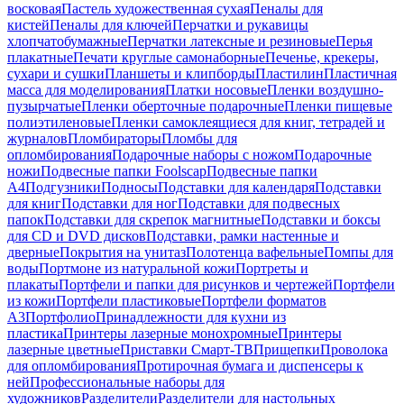
восковая
Пастель художественная сухая
Пеналы для
кистей
Пеналы для ключей
Перчатки и рукавицы
хлопчатобумажные
Перчатки латексные и резиновые
Перья
плакатные
Печати круглые самонаборные
Печенье, крекеры,
сухари и сушки
Планшеты и клипборды
Пластилин
Пластичная
масса для моделирования
Платки носовые
Пленки воздушно-
пузырчатые
Пленки оберточные подарочные
Пленки пищевые
полиэтиленовые
Пленки самоклеящиеся для книг, тетрадей и
журналов
Пломбираторы
Пломбы для
опломбирования
Подарочные наборы с ножом
Подарочные
ножи
Подвесные папки Foolscap
Подвесные папки
А4
Подгузники
Подносы
Подставки для календаря
Подставки
для книг
Подставки для ног
Подставки для подвесных
папок
Подставки для скрепок магнитные
Подставки и боксы
для CD и DVD дисков
Подставки, рамки настенные и
дверные
Покрытия на унитаз
Полотенца вафельные
Помпы для
воды
Портмоне из натуральной кожи
Портреты и
плакаты
Портфели и папки для рисунков и чертежей
Портфели
из кожи
Портфели пластиковые
Портфели форматов
А3
Портфолио
Принадлежности для кухни из
пластика
Принтеры лазерные монохромные
Принтеры
лазерные цветные
Приставки Смарт-ТВ
Прищепки
Проволока
для опломбирования
Протирочная бумага и диспенсеры к
ней
Профессиональные наборы для
художников
Разделители
Разделители для настольных