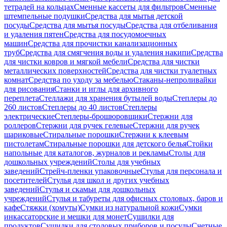
тетрадей на кольцах
Сменные кассеты для фильтров
Сменные
штемпельные подушки
Средства для мытья детской
посуды
Средства для мытья посуды
Средства для отбеливания
и удаления пятен
Средства для посудомоечных
машин
Средства для прочистки канализационных
труб
Средства для смягчения воды и удаления накипи
Средства
для чистки ковров и мягкой мебели
Средства для чистки
металлических поверхностей
Средства для чистки туалетных
комнат
Средства по уходу за мебелью
Стаканы-непроливайки
для рисования
Станки и иглы для архивного
переплета
Стеллажи для хранения бутылей воды
Степлеры до
260 листов
Степлеры до 40 листов
Степлеры
электрические
Степлеры-брошюровщики
Стержни для
роллеров
Стержни для ручек гелевые
Стержни для ручек
шариковые
Стиральные порошки
Стержни к клеевым
пистолетам
Стиральные порошки для детского белья
Стойки
напольные для каталогов, журналов и рекламы
Столы для
дошкольных учреждений
Столы для учебных
заведений
Стрейч-пленки упаковочные
Стулья для персонала и
посетителей
Стулья для школ и других учебных
заведений
Стулья и скамьи для дошкольных
учреждений
Стулья и табуреты для офисных столовых, баров и
кафе
Стяжки (хомуты)
Сумки из натуральной кожи
Сумки
инкассаторские и мешки для монет
Сушилки для
продуктов
Сушилки для столовых приборов и посуды
Счетные