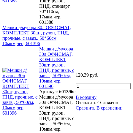
10шт, рулон,
ПНД, стандарт,
70*110см,
17мкм,чер,
601388
Мешки д/мусора 30л ОФИСМАГ,
КОМПЛЕКТ 30шт, рулон, ПНД,
прочные, с завяз., 50*60см,
10мкм,чер, 601396
Мешки д/мусора
30л ОФИСМАГ,
КОМПЛЕКТ
30шт, рулон,
ПНД, прочные, с
120,39 руб.
завяз., 50*60см,
-
10мкм,чер,
601396
Артикул:
601396с
+
Мешки д/мусора
В корзину
30л ОФИСМАГ,
Отложить
Отложено
КОМПЛЕКТ
Сравнить
В сравнении
30шт, рулон,
ПНД, прочные, с
завяз., 50*60см,
10мкм,чер,