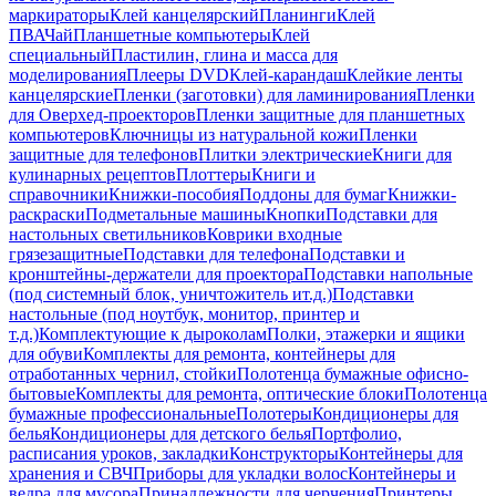
маркираторы
Клей канцелярский
Планинги
Клей
ПВА
Чай
Планшетные компьютеры
Клей
специальный
Пластилин, глина и масса для
моделирования
Плееры DVD
Клей-карандаш
Клейкие ленты
канцелярские
Пленки (заготовки) для ламинирования
Пленки
для Оверхед-проекторов
Пленки защитные для планшетных
компьютеров
Ключницы из натуральной кожи
Пленки
защитные для телефонов
Плитки электрические
Книги для
кулинарных рецептов
Плоттеры
Книги и
справочники
Книжки-пособия
Поддоны для бумаг
Книжки-
раскраски
Подметальные машины
Кнопки
Подставки для
настольных светильников
Коврики входные
грязезащитные
Подставки для телефона
Подставки и
кронштейны-держатели для проектора
Подставки напольные
(под системный блок, уничтожитель ит.д.)
Подставки
настольные (под ноутбук, монитор, принтер и
т.д.)
Комплектующие к дыроколам
Полки, этажерки и ящики
для обуви
Комплекты для ремонта, контейнеры для
отработанных чернил, стойки
Полотенца бумажные офисно-
бытовые
Комплекты для ремонта, оптические блоки
Полотенца
бумажные профессиональные
Полотеры
Кондиционеры для
белья
Кондиционеры для детского белья
Портфолио,
расписания уроков, закладки
Конструкторы
Контейнеры для
хранения и СВЧ
Приборы для укладки волос
Контейнеры и
ведра для мусора
Принадлежности для черчения
Принтеры