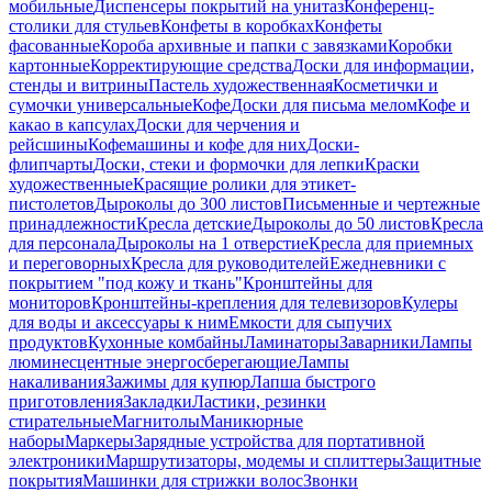
мобильные
Диспенсеры покрытий на унитаз
Конференц-
столики для стульев
Конфеты в коробках
Конфеты
фасованные
Короба архивные и папки с завязками
Коробки
картонные
Корректирующие средства
Доски для информации,
стенды и витрины
Пастель художественная
Косметички и
сумочки универсальные
Кофе
Доски для письма мелом
Кофе и
какао в капсулах
Доски для черчения и
рейсшины
Кофемашины и кофе для них
Доски-
флипчарты
Доски, стеки и формочки для лепки
Краски
художественные
Красящие ролики для этикет-
пистолетов
Дыроколы до 300 листов
Письменные и чертежные
принадлежности
Кресла детские
Дыроколы до 50 листов
Кресла
для персонала
Дыроколы на 1 отверстие
Кресла для приемных
и переговорных
Кресла для руководителей
Ежедневники с
покрытием "под кожу и ткань"
Кронштейны для
мониторов
Кронштейны-крепления для телевизоров
Кулеры
для воды и аксессуары к ним
Емкости для сыпучих
продуктов
Кухонные комбайны
Ламинаторы
Заварники
Лампы
люминесцентные энергосберегающие
Лампы
накаливания
Зажимы для купюр
Лапша быстрого
приготовления
Закладки
Ластики, резинки
стирательные
Магнитолы
Маникюрные
наборы
Маркеры
Зарядные устройства для портативной
электроники
Маршрутизаторы, модемы и сплиттеры
Защитные
покрытия
Машинки для стрижки волос
Звонки