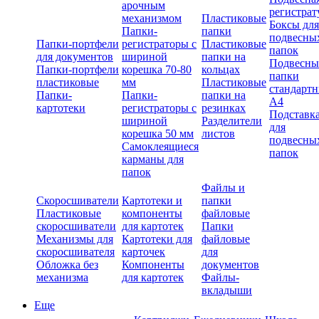
арочным
регистрат
механизмом
Пластиковые
Боксы для
Папки-
папки
подвесны
Папки-портфели
регистраторы с
Пластиковые
папок
для документов
шириной
папки на
Подвесны
Папки-портфели
корешка 70-80
кольцах
папки
пластиковые
мм
Пластиковые
стандарт
Папки-
Папки-
папки на
А4
картотеки
регистраторы с
резинках
Подставк
шириной
Разделители
для
корешка 50 мм
листов
подвесны
Самоклеящиеся
папок
карманы для
папок
Файлы и
Скоросшиватели
Картотеки и
папки
Пластиковые
компоненты
файловые
скоросшиватели
для картотек
Папки
Механизмы для
Картотеки для
файловые
скоросшивателя
карточек
для
Обложка без
Компоненты
документов
механизма
для картотек
Файлы-
вкладыши
Еще