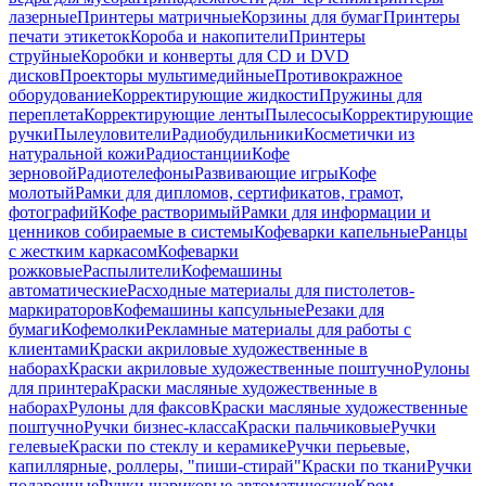
лазерные
Принтеры матричные
Корзины для бумаг
Принтеры
печати этикеток
Короба и накопители
Принтеры
струйные
Коробки и конверты для CD и DVD
дисков
Проекторы мультимедийные
Противокражное
оборудование
Корректирующие жидкости
Пружины для
переплета
Корректирующие ленты
Пылесосы
Корректирующие
ручки
Пылеуловители
Радиобудильники
Косметички из
натуральной кожи
Радиостанции
Кофе
зерновой
Радиотелефоны
Развивающие игры
Кофе
молотый
Рамки для дипломов, сертификатов, грамот,
фотографий
Кофе растворимый
Рамки для информации и
ценников собираемые в системы
Кофеварки капельные
Ранцы
с жестким каркасом
Кофеварки
рожковые
Распылители
Кофемашины
автоматические
Расходные материалы для пистолетов-
маркираторов
Кофемашины капсульные
Резаки для
бумаги
Кофемолки
Рекламные материалы для работы с
клиентами
Краски акриловые художественные в
наборах
Краски акриловые художественные поштучно
Рулоны
для принтера
Краски масляные художественные в
наборах
Рулоны для факсов
Краски масляные художественные
поштучно
Ручки бизнес-класса
Краски пальчиковые
Ручки
гелевые
Краски по стеклу и керамике
Ручки перьевые,
капиллярные, роллеры, "пиши-стирай"
Краски по ткани
Ручки
подарочные
Ручки шариковые автоматические
Крем