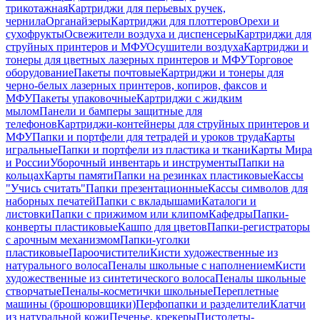
трикотажная
Картриджи для перьевых ручек,
чернила
Органайзеры
Картриджи для плоттеров
Орехи и
сухофрукты
Освежители воздуха и диспенсеры
Картриджи для
струйных принтеров и МФУ
Осушители воздуха
Картриджи и
тонеры для цветных лазерных принтеров и МФУ
Торговое
оборудование
Пакеты почтовые
Картриджи и тонеры для
черно-белых лазерных принтеров, копиров, факсов и
МФУ
Пакеты упаковочные
Картриджи с жидким
мылом
Панели и бамперы защитные для
телефонов
Картриджи-контейнеры для струйных принтеров и
МФУ
Папки и портфели для тетрадей и уроков труда
Карты
игральные
Папки и портфели из пластика и ткани
Карты Мира
и России
Уборочный инвентарь и инструменты
Папки на
кольцах
Карты памяти
Папки на резинках пластиковые
Кассы
"Учись считать"
Папки презентационные
Кассы символов для
наборных печатей
Папки с вкладышами
Каталоги и
листовки
Папки с прижимом или клипом
Кафедры
Папки-
конверты пластиковые
Кашпо для цветов
Папки-регистраторы
с арочным механизмом
Папки-уголки
пластиковые
Пароочистители
Кисти художественные из
натурального волоса
Пеналы школьные с наполнением
Кисти
художественные из синтетического волоса
Пеналы школьные
створчатые
Пеналы-косметички школьные
Переплетные
машины (брошюровщики)
Перфопапки и разделители
Клатчи
из натуральной кожи
Печенье, крекеры
Пистолеты-