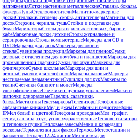
(поддоны)
Лотки и подставки секционные
Стабилизаторы
напряжения
Лотки настенные металлические
Стаканы, бокалы,
фужеры
Лупы
Стеклоочистители
Магнитно-маркерные
доски
Стеллажи
Степлеры, скобы, антистеплеры
Магниты для
досок
Стержни, чернила, тушь
Стойки и подставки для
бумаг
Маринаторы
Столы для офисных столовых, баров и
кафе
Маркерные доски детские
Столы журнальные и
сервировочные
Столы компьютерные
Маркеры для CD и
DVD
Маркеры для досок
Маркеры для окон и
стекла
Сувенирная продукция
Маркеры для пленок
Сумки
деловые с отделением для ноутбука и планшетов
Маркеры для
промышленной графики
Сумки для обуви
Маркеры для
флипчартов
Сумки школьные
Маркеры для шин и
резины
Сумочки для телефонов
Маркеры лаковые
Маркеры
нестираемые перманентные
Сушилки для рук
Маркеры по
ткани
Счетчики банкнот и монет
Маркеры
ультрафиолетовые
Счетчики с ручным управлением
Маски и
шапочки одноразовые
Тарелки, салатники,
блюда
Мастихины
Текстмаркеры
Телевизоры
Телефонные
алфавитные книжки
Мёд и джем
Телефоны и радиотелефоны
IP
Мел белый и цветной
Телефоны проводные
Мел, графит,
сепия, сангина, соус, уголь художественные
Тепловентиляторы
и тепловые пушки
Тепловые завесы
Мелки и карандаши
восковые
Термопленки для факсов
Термосы
Метеостанции и
барометры
Тетради 12-24 листов
Механизмы для