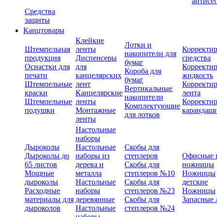
антисе
Средства
защиты
Канцтовары
Клейкие
Лотки и
Штемпельная
ленты
Корректи
накопители для
продукция
Диспенсеры
средства
бумаг
Оснастки для
для
Корректи
Короба для
печати
канцелярских
жидкость
бумаг
Штемпельные
лент
Корректи
Вертикальные
краски
Канцелярские
лента
накопители
Штемпельные
ленты
Корректи
Комплектующие
подушки
Монтажные
карандаш
для лотков
ленты
Настольные
наборы
Дыроколы
Настольные
Скобы для
Дыроколы до
наборы из
степлеров
Офисные 
65 листов
дерева и
Скобы для
ножницы
Мощные
металла
степлеров №10
Ножницы
дыроколы
Настольные
Скобы для
детские
Расходные
наборы
степлеров №23
Ножницы
материалы для
деревянные
Скобы для
Запасные 
дыроколов
Настольные
степлеров №24
наборы