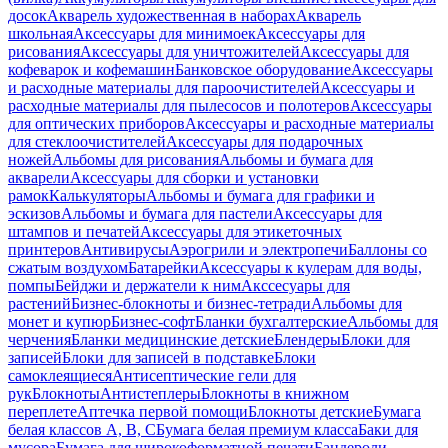
досок
Акварель художественная в наборах
Акварель
школьная
Аксессуары для минимоек
Аксессуары для
рисования
Аксессуары для уничтожителей
Аксессуары для
кофеварок и кофемашин
Банковское оборудование
Аксессуары
и расходные материалы для пароочистителей
Аксессуары и
расходные материалы для пылесосов и полотеров
Аксессуары
для оптических приборов
Аксессуары и расходные материалы
для стеклоочистителей
Аксессуары для подарочных
ножей
Альбомы для рисования
Альбомы и бумага для
акварели
Аксессуары для сборки и установки
рамок
Калькуляторы
Альбомы и бумага для графики и
эскизов
Альбомы и бумага для пастели
Аксессуары для
штампов и печатей
Аксессуары для этикеточных
принтеров
Антивирусы
Аэрогрили и электропечи
Баллоны со
сжатым воздухом
Батарейки
Аксессуары к кулерам для воды,
помпы
Бейджи и держатели к ним
Акссесуары для
растений
Бизнес-блокноты и бизнес-тетради
Альбомы для
монет и купюр
Бизнес-софт
Бланки бухгалтерские
Альбомы для
черчения
Бланки медицинские детские
Блендеры
Блоки для
записей
Блоки для записей в подставке
Блоки
самоклеящиеся
Антисептические гели для
рук
Блокноты
Антистеплеры
Блокноты в книжном
переплете
Аптечка первой помощи
Блокноты детские
Бумага
белая классов А, В, С
Бумага белая премиум класса
Баки для
мусора
Бумага для широкоформатной печати
Бандероли,