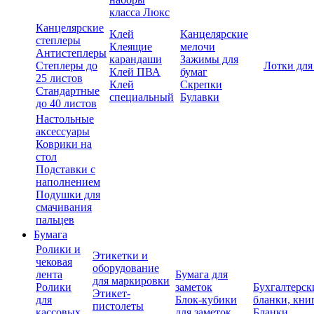
класса Люкс
Канцелярские
Клей
Канцелярские
степлеры
Клеящие
мелочи
Антистеплеры
карандаши
Зажимы для
Степлеры до
Лотки для
Клей ПВА
бумаг
25 листов
Клей
Скрепки
Стандартные
специальный
Булавки
до 40 листов
Настольные
аксессуары
Коврики на
стол
Подставки с
наполнением
Подушки для
смачивания
пальцев
Бумага
Ролики и
Этикетки и
чековая
оборудование
лента
Бумага для
для маркировки
Ролики
заметок
Бухгалтерск
Этикет-
для
Блок-кубики
бланки, кни
пистолеты
кассовых
для заметок
Бланки