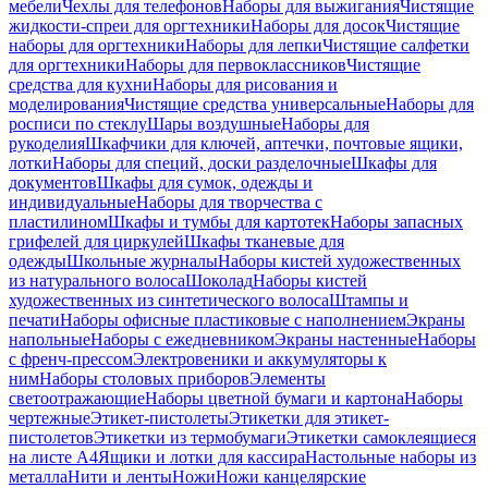
мебели
Чехлы для телефонов
Наборы для выжигания
Чистящие
жидкости-спреи для оргтехники
Наборы для досок
Чистящие
наборы для оргтехники
Наборы для лепки
Чистящие салфетки
для оргтехники
Наборы для первоклассников
Чистящие
средства для кухни
Наборы для рисования и
моделирования
Чистящие средства универсальные
Наборы для
росписи по стеклу
Шары воздушные
Наборы для
рукоделия
Шкафчики для ключей, аптечки, почтовые ящики,
лотки
Наборы для специй, доски разделочные
Шкафы для
документов
Шкафы для сумок, одежды и
индивидуальные
Наборы для творчества с
пластилином
Шкафы и тумбы для картотек
Наборы запасных
грифелей для циркулей
Шкафы тканевые для
одежды
Школьные журналы
Наборы кистей художественных
из натурального волоса
Шоколад
Наборы кистей
художественных из синтетического волоса
Штампы и
печати
Наборы офисные пластиковые с наполнением
Экраны
напольные
Наборы с ежедневником
Экраны настенные
Наборы
с френч-прессом
Электровеники и аккумуляторы к
ним
Наборы столовых приборов
Элементы
светоотражающие
Наборы цветной бумаги и картона
Наборы
чертежные
Этикет-пистолеты
Этикетки для этикет-
пистолетов
Этикетки из термобумаги
Этикетки самоклеящиеся
на листе А4
Ящики и лотки для кассира
Настольные наборы из
металла
Нити и ленты
Ножи
Ножи канцелярские