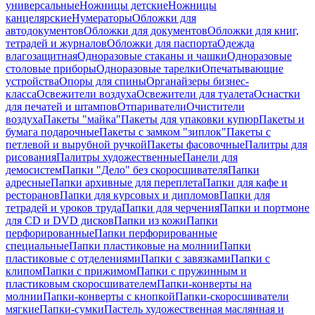
универсальные
Ножницы детские
Ножницы
канцелярские
Нумераторы
Обложки для
автодокументов
Обложки для документов
Обложки для книг,
тетрадей и журналов
Обложки для паспорта
Одежда
влагозащитная
Одноразовые стаканы и чашки
Одноразовые
столовые приборы
Одноразовые тарелки
Опечатывающие
устройства
Опоры для спины
Органайзеры бизнес-
класса
Освежители воздуха
Освежители для туалета
Оснастки
для печатей и штампов
Отпариватели
Очистители
воздуха
Пакеты "майка"
Пакеты для упаковки купюр
Пакеты и
бумага подарочные
Пакеты с замком "зиплок"
Пакеты с
петлевой и вырубной ручкой
Пакеты фасовочные
Палитры для
рисования
Палитры художественные
Панели для
демосистем
Папки "Дело" без скоросшивателя
Папки
адресные
Папки архивные для переплета
Папки для кафе и
ресторанов
Папки для курсовых и дипломов
Папки для
тетрадей и уроков труда
Папки для черчения
Папки и портмоне
для CD и DVD дисков
Папки из кожи
Папки
перфорированные
Папки перфорированные
специальные
Папки пластиковые на молнии
Папки
пластиковые с отделениями
Папки с завязками
Папки с
клипом
Папки с прижимом
Папки с пружинным и
пластиковым скоросшивателем
Папки-конверты на
молнии
Папки-конверты с кнопкой
Папки-скоросшиватели
мягкие
Папки-сумки
Пастель художественная маслянная и