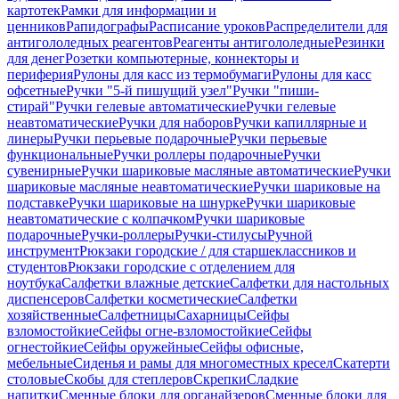
картотек
Рамки для информации и
ценников
Рапидографы
Расписание уроков
Распределители для
антигололедных реагентов
Реагенты антигололедные
Резинки
для денег
Розетки компьютерные, коннекторы и
периферия
Рулоны для касс из термобумаги
Рулоны для касс
офсетные
Ручки "5-й пишущий узел"
Ручки "пиши-
стирай"
Ручки гелевые автоматические
Ручки гелевые
неавтоматические
Ручки для наборов
Ручки капиллярные и
линеры
Ручки перьевые подарочные
Ручки перьевые
функциональные
Ручки роллеры подарочные
Ручки
сувенирные
Ручки шариковые масляные автоматические
Ручки
шариковые масляные неавтоматические
Ручки шариковые на
подставке
Ручки шариковые на шнурке
Ручки шариковые
неавтоматические с колпачком
Ручки шариковые
подарочные
Ручки-роллеры
Ручки-стилусы
Ручной
инструмент
Рюкзаки городские / для старшеклассников и
студентов
Рюкзаки городские с отделением для
ноутбука
Салфетки влажные детские
Салфетки для настольных
диспенсеров
Салфетки косметические
Салфетки
хозяйственные
Салфетницы
Сахарницы
Сейфы
взломостойкие
Сейфы огне-взломостойкие
Сейфы
огнестойкие
Сейфы оружейные
Сейфы офисные,
мебельные
Сиденья и рамы для многоместных кресел
Скатерти
столовые
Скобы для степлеров
Скрепки
Сладкие
напитки
Сменные блоки для органайзеров
Сменные блоки для