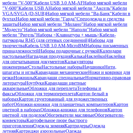
мебели "V-500"
Кабели USB 3.0 AM-AF
Набор мягкой мебели
"V-600"
Кабели USB A
Набор мягкой мебели "Аксель"
Кабели
VGA/SVGA (D-SUB)
Набор мягкой мебели "Ва-Банк"
Кабели в
бухтах
Набор мягкой мебели "Гарда"
Спецодежда и средства
защиты
Набор мягкой мебели "Милано"
Набор мягкой мебели
"Модесто"
Набор мягкой мебели "Наполи"
Набор мягкой
мебели "Ригель"
Наборы <Клавиатура + мышь>
Кабели-
патчкорды RJ45 (для сетевых соединений)
Наборы для
творчества
Кабель USB 3.0 AM-MicroBM
Наборы письменных
принадлежностей
Наборы подарочные с ручкой
Календари
настольные
Наградная продукция
Калька
Наклейки
Наклейки
для опечатывания документов
Калькуляторы
инженерные
Столы
Настольные наборы
Наушники
Нити,
шпагаты и иглы
Карандаши механические
Ножи и коврики для
резки
Ножницы
Карандаши специальные
Нормативно-правовая
литература
Ноутбуки
Карандаши цветные
акварельные
Обложки для переплета
Телефоны и
факсы
Обложки для термопереплета
Картон белый в
наборах
Картон грунтованный для художественных
работ
Обложки-книжки для планшетных компьютеров
Картон
цветной в наборах
Обложки-книжки для телефонов
Картон
цветной для поделок
Обогреватели масляные
Обогреватели-
конвекторы
Картофельное пюре быстрого
приготовления
Одежда зимняя
Картридеры
Одежда
летняя
Картриджи аэрозольные
Одежда