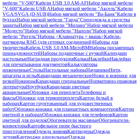
мебели "V-500"
Кабели USB 3.0 AM-AF
Набор мягкой мебели
"V-600"
Кабели USB A
Набор мягкой мебели "Аксель"
Кабели
VGA/SVGA (D-SUB)
Набор мягкой мебели "Ва-Банк"
Кабели в
бухтах
Набор мягкой мебели "Гарда"
Спецодежда и средства
защиты
Набор мягкой мебели "Милано"
Набор мягкой мебели
"Модесто"
Набор мягкой мебели "Наполи"
Набор мягкой
мебели "Ригель"
Наборы <Клавиатура + мышь>
Кабели-
патчкорды RJ45 (для сетевых соединений)
Наборы для
творчества
Кабель USB 3.0 AM-MicroBM
Наборы письменных
принадлежностей
Наборы подарочные с ручкой
Календари
настольные
Наградная продукция
Калька
Наклейки
Наклейки
для опечатывания документов
Калькуляторы
инженерные
Столы
Настольные наборы
Наушники
Нити,
шпагаты и иглы
Карандаши механические
Ножи и коврики для
резки
Ножницы
Карандаши специальные
Нормативно-правовая
литература
Ноутбуки
Карандаши цветные
акварельные
Обложки для переплета
Телефоны и
факсы
Обложки для термопереплета
Картон белый в
наборах
Картон грунтованный для художественных
работ
Обложки-книжки для планшетных компьютеров
Картон
цветной в наборах
Обложки-книжки для телефонов
Картон
цветной для поделок
Обогреватели масляные
Обогреватели-
конвекторы
Картофельное пюре быстрого
приготовления
Одежда зимняя
Картридеры
Одежда
летняя
Картриджи аэрозольные
Одежда