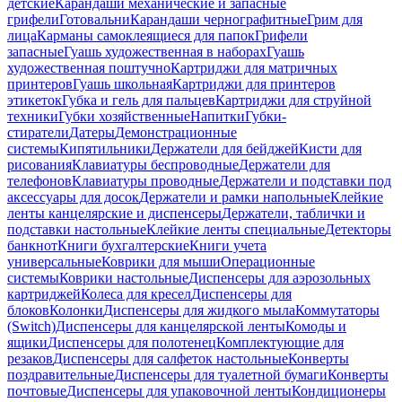
детские
Карандаши механические и запасные
грифели
Готовальни
Карандаши чернографитные
Грим для
лица
Карманы самоклеящиеся для папок
Грифели
запасные
Гуашь художественная в наборах
Гуашь
художественная поштучно
Картриджи для матричных
принтеров
Гуашь школьная
Картриджи для принтеров
этикеток
Губка и гель для пальцев
Картриджи для струйной
техники
Губки хозяйственные
Напитки
Губки-
стиратели
Датеры
Демонстрационные
системы
Кипятильники
Держатели для бейджей
Кисти для
рисования
Клавиатуры беспроводные
Держатели для
телефонов
Клавиатуры проводные
Держатели и подставки под
аксессуары для досок
Держатели и рамки напольные
Клейкие
ленты канцелярские и диспенсеры
Держатели, таблички и
подставки настольные
Клейкие ленты специальные
Детекторы
банкнот
Книги бухгалтерские
Книги учета
универсальные
Коврики для мыши
Операционные
системы
Коврики настольные
Диспенсеры для аэрозольных
картриджей
Колеса для кресел
Диспенсеры для
блоков
Колонки
Диспенсеры для жидкого мыла
Коммутаторы
(Switch)
Диспенсеры для канцелярской ленты
Комоды и
ящики
Диспенсеры для полотенец
Комплектующие для
резаков
Диспенсеры для салфеток настольные
Конверты
поздравительные
Диспенсеры для туалетной бумаги
Конверты
почтовые
Диспенсеры для упаковочной ленты
Кондиционеры