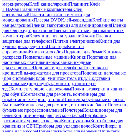
маркираторы
Клей канцелярский
Планинги
Клей
ПВА
Чай
Планшетные компьютеры
Клей
специальный
Пластилин, глина и масса для
моделирования
Плееры DVD
Клей-карандаш
Клейкие ленты
канцелярские
Пленки (заготовки) для ламинирования
Пленки
для Оверхед-проекторов
Пленки защитные для планшетных
компьютеров
Ключницы из натуральной кожи
Пленки
защитные для телефонов
Плитки электрические
Книги для
кулинарных рецептов
Плоттеры
Книги и
справочники
Книжки-пособия
Поддоны для бумаг
Книжки-
раскраски
Подметальные машины
Кнопки
Подставки для
настольных светильников
Коврики входные
грязезащитные
Подставки для телефона
Подставки и
кронштейны-держатели для проектора
Подставки напольные
(под системный блок, уничтожитель ит.д.)
Подставки
настольные (под ноутбук, монитор, принтер и
т.д.)
Комплектующие к дыроколам
Полки, этажерки и ящики
для обуви
Комплекты для ремонта, контейнеры для
отработанных чернил, стойки
Полотенца бумажные офисно-
бытовые
Комплекты для ремонта, оптические блоки
Полотенца
бумажные профессиональные
Полотеры
Кондиционеры для
белья
Кондиционеры для детского белья
Портфолио,
расписания уроков, закладки
Конструкторы
Контейнеры для
хранения и СВЧ
Приборы для укладки волос
Контейнеры и
ведра для мусора
Принадлежности для черчения
Принтеры