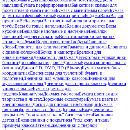
накладки
Бумага перфорированная
Банкетки и скамьи для
посетителей
Бумага писчая
Бумага с магнитным слоем
Бумага
термотрансферная
Бахилы
Бумага цветная
Бейджи
Вазы
Вафли,
пряники
Веб-камеры
Вентиляторы
Бинокли и зрительные
трубы
Весы бытовые напольные
Бланки документов
Весы
кухонные
Вешалки напольные и настенные
Вешалки-
плечики
Видеорегистраторы
Визитницы
Блоки закрытых
лотков для бумаг
Водонагреватели
Глобусы
Головные
уборы
Блокноты для флипчартов
Грамоты и дипломы
Блокноты
с дизайн-обложкой
Бочки и канистры
Брелоки для
ключей
Булавки
Держатели для бумаг
Детекторы и упаковщики
банкнот
Диктофоны цифровые
Дискеты
Бумага копировальная
(копирка)
Диски CD, DVD, BD (Blu-ray)
Бумага масштабно-
координатная
Диспенсеры для туалетной бумаги и
полотенец
Дневники для младших классов
Дневники для
музыкальной школы
Дневники для старших классов
Дневники
универсальные
Бумага цветная для
поделок
Клавиатуры
Документ-камеры
Бумага цветная для
творчества в листах
Дорожные аксессуары
Бумага цветная
крепированная
Доски для письма и информации
Бумага
цветная форматная в наборах
Дыроколы
Ежедневники с
покрытием "под кожу и ткань" бизнес-класса
Ванночки
детские
Ежедневники с покрытием "под кожу и ткань"
премиум-класса
Ватман
Ежедневники с твердой