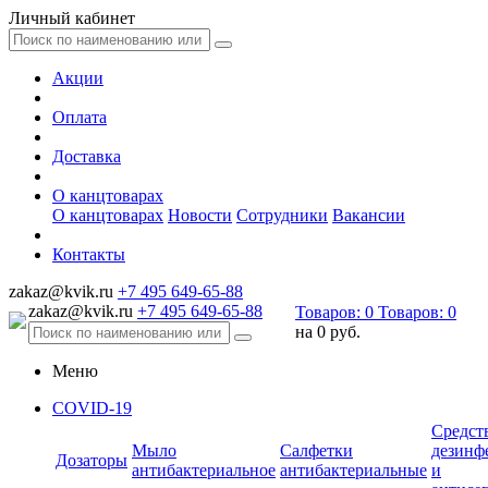
Личный кабинет
Акции
Оплата
Доставка
О канцтоварах
О канцтоварах
Новости
Сотрудники
Вакансии
Контакты
zakaz@kvik.ru
+7 495 649-65-88
zakaz@kvik.ru
+7 495 649-65-88
Товаров:
0
Товаров:
0
на
0 руб.
Меню
COVID-19
Средст
Мыло
Салфетки
дезинф
Дозаторы
антибактериальное
антибактериальные
и