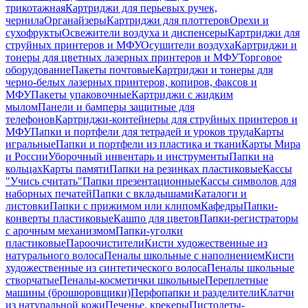
трикотажная
Картриджи для перьевых ручек,
чернила
Органайзеры
Картриджи для плоттеров
Орехи и
сухофрукты
Освежители воздуха и диспенсеры
Картриджи для
струйных принтеров и МФУ
Осушители воздуха
Картриджи и
тонеры для цветных лазерных принтеров и МФУ
Торговое
оборудование
Пакеты почтовые
Картриджи и тонеры для
черно-белых лазерных принтеров, копиров, факсов и
МФУ
Пакеты упаковочные
Картриджи с жидким
мылом
Панели и бамперы защитные для
телефонов
Картриджи-контейнеры для струйных принтеров и
МФУ
Папки и портфели для тетрадей и уроков труда
Карты
игральные
Папки и портфели из пластика и ткани
Карты Мира
и России
Уборочный инвентарь и инструменты
Папки на
кольцах
Карты памяти
Папки на резинках пластиковые
Кассы
"Учись считать"
Папки презентационные
Кассы символов для
наборных печатей
Папки с вкладышами
Каталоги и
листовки
Папки с прижимом или клипом
Кафедры
Папки-
конверты пластиковые
Кашпо для цветов
Папки-регистраторы
с арочным механизмом
Папки-уголки
пластиковые
Пароочистители
Кисти художественные из
натурального волоса
Пеналы школьные с наполнением
Кисти
художественные из синтетического волоса
Пеналы школьные
створчатые
Пеналы-косметички школьные
Переплетные
машины (брошюровщики)
Перфопапки и разделители
Клатчи
из натуральной кожи
Печенье, крекеры
Пистолеты-