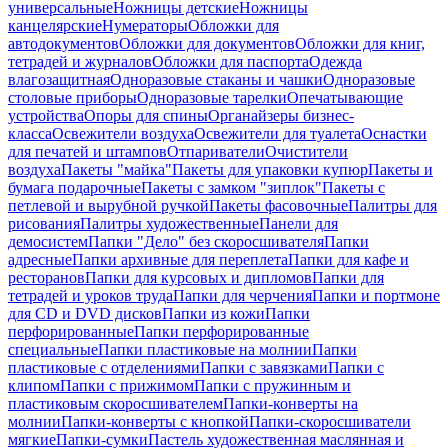
универсальные
Ножницы детские
Ножницы
канцелярские
Нумераторы
Обложки для
автодокументов
Обложки для документов
Обложки для книг,
тетрадей и журналов
Обложки для паспорта
Одежда
влагозащитная
Одноразовые стаканы и чашки
Одноразовые
столовые приборы
Одноразовые тарелки
Опечатывающие
устройства
Опоры для спины
Органайзеры бизнес-
класса
Освежители воздуха
Освежители для туалета
Оснастки
для печатей и штампов
Отпариватели
Очистители
воздуха
Пакеты "майка"
Пакеты для упаковки купюр
Пакеты и
бумага подарочные
Пакеты с замком "зиплок"
Пакеты с
петлевой и вырубной ручкой
Пакеты фасовочные
Палитры для
рисования
Палитры художественные
Панели для
демосистем
Папки "Дело" без скоросшивателя
Папки
адресные
Папки архивные для переплета
Папки для кафе и
ресторанов
Папки для курсовых и дипломов
Папки для
тетрадей и уроков труда
Папки для черчения
Папки и портмоне
для CD и DVD дисков
Папки из кожи
Папки
перфорированные
Папки перфорированные
специальные
Папки пластиковые на молнии
Папки
пластиковые с отделениями
Папки с завязками
Папки с
клипом
Папки с прижимом
Папки с пружинным и
пластиковым скоросшивателем
Папки-конверты на
молнии
Папки-конверты с кнопкой
Папки-скоросшиватели
мягкие
Папки-сумки
Пастель художественная маслянная и