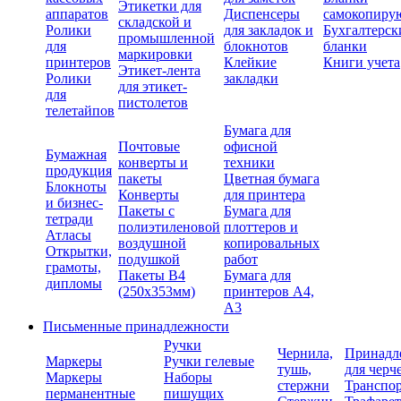
Этикетки для
аппаратов
Диспенсеры
самокопиру
складской и
Ролики
для закладок и
Бухгалтерск
промышленной
для
блокнотов
бланки
маркировки
принтеров
Клейкие
Книги учета
Этикет-лента
Ролики
закладки
для этикет-
для
пистолетов
телетайпов
Бумага для
Почтовые
офисной
Бумажная
конверты и
техники
продукция
пакеты
Цветная бумага
Блокноты
Конверты
для принтера
и бизнес-
Пакеты с
Бумага для
тетради
полиэтиленовой
плоттеров и
Атласы
воздушной
копировальных
Открытки,
подушкой
работ
грамоты,
Пакеты В4
Бумага для
дипломы
(250х353мм)
принтеров А4,
А3
Письменные принадлежности
Ручки
Чернила,
Принадл
Маркеры
Ручки гелевые
тушь,
для черч
Маркеры
Наборы
стержни
Транспо
перманентные
пишущих