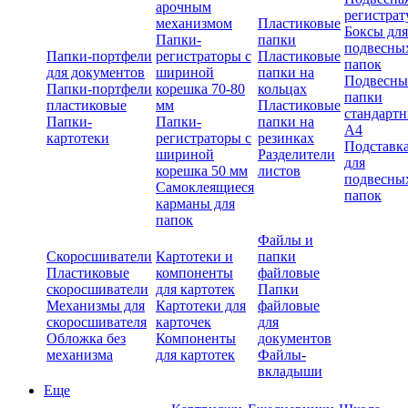
арочным
регистрат
механизмом
Пластиковые
Боксы для
Папки-
папки
подвесны
Папки-портфели
регистраторы с
Пластиковые
папок
для документов
шириной
папки на
Подвесны
Папки-портфели
корешка 70-80
кольцах
папки
пластиковые
мм
Пластиковые
стандарт
Папки-
Папки-
папки на
А4
картотеки
регистраторы с
резинках
Подставк
шириной
Разделители
для
корешка 50 мм
листов
подвесны
Самоклеящиеся
папок
карманы для
папок
Файлы и
Скоросшиватели
Картотеки и
папки
Пластиковые
компоненты
файловые
скоросшиватели
для картотек
Папки
Механизмы для
Картотеки для
файловые
скоросшивателя
карточек
для
Обложка без
Компоненты
документов
механизма
для картотек
Файлы-
вкладыши
Еще