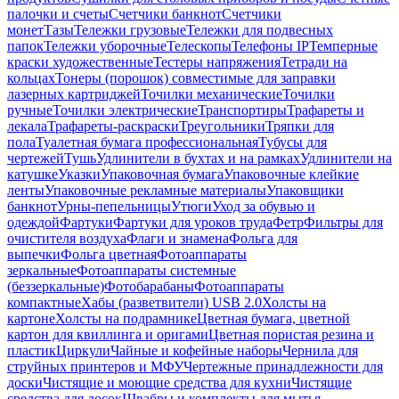
палочки и счеты
Счетчики банкнот
Счетчики
монет
Тазы
Тележки грузовые
Тележки для подвесных
папок
Тележки уборочные
Телескопы
Телефоны IP
Темперные
краски художественные
Тестеры напряжения
Тетради на
кольцах
Тонеры (порошок) совместимые для заправки
лазерных картриджей
Точилки механические
Точилки
ручные
Точилки электрические
Транспортиры
Трафареты и
лекала
Трафареты-раскраски
Треугольники
Тряпки для
пола
Туалетная бумага профессиональная
Тубусы для
чертежей
Тушь
Удлинители в бухтах и на рамках
Удлинители на
катушке
Указки
Упаковочная бумага
Упаковочные клейкие
ленты
Упаковочные рекламные материалы
Упаковщики
банкнот
Урны-пепельницы
Утюги
Уход за обувью и
одеждой
Фартуки
Фартуки для уроков труда
Фетр
Фильтры для
очистителя воздуха
Флаги и знамена
Фольга для
выпечки
Фольга цветная
Фотоаппараты
зеркальные
Фотоаппараты системные
(беззеркальные)
Фотобарабаны
Фотоаппараты
компактные
Хабы (разветвители) USB 2.0
Холсты на
картоне
Холсты на подрамнике
Цветная бумага, цветной
картон для квиллинга и оригами
Цветная пористая резина и
пластик
Циркули
Чайные и кофейные наборы
Чернила для
струйных принтеров и МФУ
Чертежные принадлежности для
доски
Чистящие и моющие средства для кухни
Чистящие
средства для досок
Швабры и комплекты для мытья