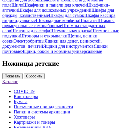
пола
Шило
Шкафчики и панели для ключей
Шкафчики-
аптечки
Шкафы для дошкольных учреждений
Шкафы для
одежды, хозяйственные
Шкафы для сумок
Шкафы кассира,
индивидуальные
Шоколадные конфеты
Шпагаты
Штампы
прямоугольные самонаборные
Штампы стандартных
слов
Штативы для селфи
Штемпельная краска
Штемпельные
подушки
Штопоры и открывалки
Щетки, веники,
совки
Электробритвы
Ящики для денег, ценностей,
документов, печатей
Ящики для инструментов
Ящики
почтовые
Ящики, боксы и корзины универсальные
Ножницы детские
Показать
Сбросить
Каталог
COVID-19
Канцтовары
Бумага
Письменные принадлежности
Папки и системы архивации
Хозтовары
Картриджи и тонеры
Ежедневники 2016