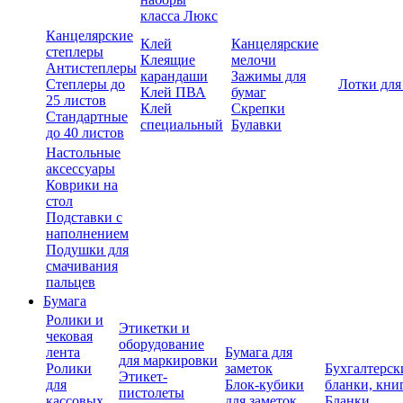
класса Люкс
Канцелярские
Клей
Канцелярские
степлеры
Клеящие
мелочи
Антистеплеры
карандаши
Зажимы для
Степлеры до
Лотки для
Клей ПВА
бумаг
25 листов
Клей
Скрепки
Стандартные
специальный
Булавки
до 40 листов
Настольные
аксессуары
Коврики на
стол
Подставки с
наполнением
Подушки для
смачивания
пальцев
Бумага
Ролики и
Этикетки и
чековая
оборудование
лента
Бумага для
для маркировки
Ролики
заметок
Бухгалтерск
Этикет-
для
Блок-кубики
бланки, кни
пистолеты
кассовых
для заметок
Бланки