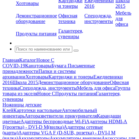
Картриджи
Ежедневники
Школа
Хозтовары
и тонеры
2016
2015
Мебель
Демонстрационное
Офисная
Спецодежда,
для
оборудование
техника
инструменты
офиса
Галантерея,
Продукты питания
сувениры
Главная
Каталог
Новое С
COVID-19
Канцтовары
Бумага
Письменные
принадлежности
Папки и системы
архивации
Хозтовары
Картриджи и тонеры
Ежедневники
2016
Школа 2015
Демонстрационное оборудование
Офисная
техника
Спецодежда, инструменты
Мебель для офиса
Группа
товара из экселя
Новое С
Продукты питания
Галантерея,
сувениры
Ножницы детские
Клей
Картотеки настольные
Автомобильный
инвентарь
Авторазветвители прикуривателя
Карандаши
цветные
Адаптеры беспроводные Wi-Fi
Адаптеры HDMI-A
F(розетка) - DVI-D M(вилка)
Адаптеры сетевые
(карты)
Адаптеры VGA F (D-SUB, розетка) - DVI-I M
(вилка)
Аккумуляторы
Аккумуляторы внешние
Аксессуары для