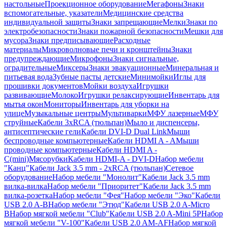
настольные
Проекционное оборудование
Мегафоны
Знаки
вспомогательные, указатели
Медицинские средства
индивидуальной защиты
Знаки запрещающие
Мелки
Знаки по
электробезопасности
Знаки пожарной безопасности
Мешки для
мусора
Знаки предписывающие
Расходные
материалы
Микроволновые печи и кронштейны
Знаки
предупреждающие
Микрофоны
Знаки сигнальные,
оградительные
Миксеры
Знаки эвакуационные
Минеральная и
питьевая вода
Зубные пасты детские
Минимойки
Иглы для
прошивки документов
Мойки воздуха
Игрушки
развивающие
Молоко
Игрушки релаксирующие
Инвентарь для
мытья окон
Мониторы
Инвентарь для уборки на
улице
Музыкальные центры
Мультиварки
МФУ лазерные
МФУ
струйные
Кабели 3xRCA (тюльпан)
Мыло и диспенсеры,
антисептические гели
Кабели DVI-D Dual Link
Мыши
беспроводные компьютерные
Кабели HDMI A - A
Мыши
проводные компьютерные
Кабели HDMI A -
C(mini)
Мясорубки
Кабели HDMI-A - DVI-D
Набор мебели
"Канц"
Кабели Jack 3.5 mm - 2xRCA (тюльпан)
Сетевое
оборудование
Набор мебели "Монолит"
Кабели Jack 3.5 mm
вилка-вилка
Набор мебели "Приоритет"
Кабели Jack 3.5 mm
вилка-розетка
Набор мебели "Фея"
Набор мебели "Эко"
Кабели
USB 2.0 A-B
Набор мебели "Этюд"
Кабели USB 2.0 A-Micro
B
Набор мягкой мебели "Club"
Кабели USB 2.0 A-Mini 5P
Набор
мягкой мебели "V-100"
Кабели USB 2.0 AM-AF
Набор мягкой