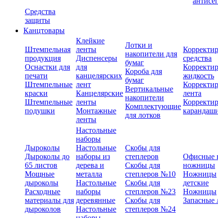
антисе
Средства
защиты
Канцтовары
Клейкие
Лотки и
Штемпельная
ленты
Корректи
накопители для
продукция
Диспенсеры
средства
бумаг
Оснастки для
для
Корректи
Короба для
печати
канцелярских
жидкость
бумаг
Штемпельные
лент
Корректи
Вертикальные
краски
Канцелярские
лента
накопители
Штемпельные
ленты
Корректи
Комплектующие
подушки
Монтажные
карандаш
для лотков
ленты
Настольные
наборы
Дыроколы
Настольные
Скобы для
Дыроколы до
наборы из
степлеров
Офисные 
65 листов
дерева и
Скобы для
ножницы
Мощные
металла
степлеров №10
Ножницы
дыроколы
Настольные
Скобы для
детские
Расходные
наборы
степлеров №23
Ножницы
материалы для
деревянные
Скобы для
Запасные 
дыроколов
Настольные
степлеров №24
наборы