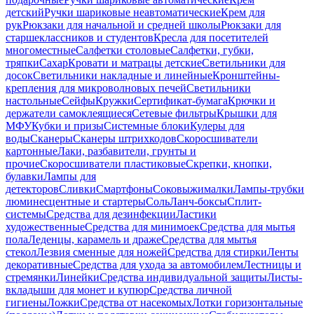
детский
Ручки шариковые неавтоматические
Крем для
рук
Рюкзаки для начальной и средней школы
Рюкзаки для
старшеклассников и студентов
Кресла для посетителей
многоместные
Салфетки столовые
Салфетки, губки,
тряпки
Сахар
Кровати и матрацы детские
Светильники для
досок
Светильники накладные и линейные
Кронштейны-
крепления для микроволновых печей
Светильники
настольные
Сейфы
Кружки
Сертификат-бумага
Крючки и
держатели самоклеящиеся
Сетевые фильтры
Крышки для
МФУ
Кубки и призы
Системные блоки
Кулеры для
воды
Сканеры
Сканеры штрихкодов
Скоросшиватели
картонные
Лаки, разбавители, грунты и
прочие
Скоросшиватели пластиковые
Скрепки, кнопки,
булавки
Лампы для
детекторов
Сливки
Смартфоны
Соковыжималки
Лампы-трубки
люминесцентные и стартеры
Соль
Ланч-боксы
Сплит-
системы
Средства для дезинфекции
Ластики
художественные
Средства для минимоек
Средства для мытья
пола
Леденцы, карамель и драже
Средства для мытья
стекол
Лезвия сменные для ножей
Средства для стирки
Ленты
декоративные
Средства для ухода за автомобилем
Лестницы и
стремянки
Линейки
Средства индивидуальной защиты
Листы-
вкладыши для монет и купюр
Средства личной
гигиены
Ложки
Средства от насекомых
Лотки горизонтальные