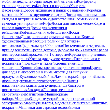
мобильные
Диспенсеры покрытий на унитаз
Конференц-
столики для стульев
Конфеты в коробках
Конфеты
фасованные
Короба архивные и папки с завязками
Коробки
картонные
Корректирующие средства
Доски для информации,
стенды и витрины
Пастель художественная
Косметички и
сумочки универсальные
Кофе
Доски для письма мелом
Кофе и
какао в капсулах
Доски для черчения и
рейсшины
Кофемашины и кофе для них
Доски-
флипчарты
Доски, стеки и формочки для лепки
Краски
художественные
Красящие ролики для этикет-
пистолетов
Дыроколы до 300 листов
Письменные и чертежные
принадлежности
Кресла детские
Дыроколы до 50 листов
Кресла
для персонала
Дыроколы на 1 отверстие
Кресла для приемных
и переговорных
Кресла для руководителей
Ежедневники с
покрытием "под кожу и ткань"
Кронштейны для
мониторов
Кронштейны-крепления для телевизоров
Кулеры
для воды и аксессуары к ним
Емкости для сыпучих
продуктов
Кухонные комбайны
Ламинаторы
Заварники
Лампы
люминесцентные энергосберегающие
Лампы
накаливания
Зажимы для купюр
Лапша быстрого
приготовления
Закладки
Ластики, резинки
стирательные
Магнитолы
Маникюрные
наборы
Маркеры
Зарядные устройства для портативной
электроники
Маршрутизаторы, модемы и сплиттеры
Защитные
покрытия
Машинки для стрижки волос
Звонки