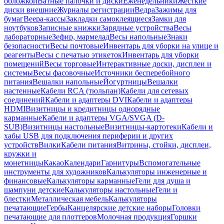
обложкой
Ватные палочки и диски
Еженедельники
Жесткие
диски внешние
Журналы регистрации
Ведра
Зажимы для
бумаг
Веера-кассы
Закладки самоклеящиеся
Замки для
ноутбуков
Записные книжки
Зарядные устройства
Весы
лабораторные
Зефир, мармелад
Весы напольные
Знаки
безопасности
Весы почтовые
Инвентарь для уборки на улице и
реагенты
Весы с печатью этикеток
Инвентарь для уборки
помещений
Весы торговые
Интерактивные доски, дисплеи и
системы
Весы фасовочные
Источники бесперебойного
питания
Вешалки напольные
Йогуртницы
Вешалки
настенные
Кабели RCA (тюльпан)
Кабели для сетевых
соединений
Кабели и адаптеры DVI
Кабели и адаптеры
HDMI
Визитницы и кредитницы однорядные
карманные
Кабели и адаптеры VGA/SVGA (D-
SUB)
Визитницы настольные
Визитницы-картотеки
Кабели и
хабы USB для подключения периферии и других
устройств
Вилки
Кабели питания
Витрины, стойки, дисплеи,
кружки и
монетницы
Какао
Календари
Гарнитуры
Вспомогательные
инструменты для художников
Калькуляторы инженерные и
финансовые
Калькуляторы карманные
Гели для душа и
шампуни детские
Калькуляторы настольные
Гели и
блестки
Металлическая мебель
Калькуляторы
печатающие
Гербы
Канцелярские детские наборы
Головки
печатающие для плоттеров
Молочная продукция
Горшки