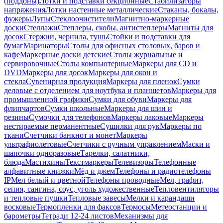
(поддоны)
Лотки и подставки секционные
Стабилизаторы
напряжения
Лотки настенные металлические
Стаканы, бокалы,
фужеры
Лупы
Стеклоочистители
Магнитно-маркерные
доски
Стеллажи
Степлеры, скобы, антистеплеры
Магниты для
досок
Стержни, чернила, тушь
Стойки и подставки для
бумаг
Маринаторы
Столы для офисных столовых, баров и
кафе
Маркерные доски детские
Столы журнальные и
сервировочные
Столы компьютерные
Маркеры для CD и
DVD
Маркеры для досок
Маркеры для окон и
стекла
Сувенирная продукция
Маркеры для пленок
Сумки
деловые с отделением для ноутбука и планшетов
Маркеры для
промышленной графики
Сумки для обуви
Маркеры для
флипчартов
Сумки школьные
Маркеры для шин и
резины
Сумочки для телефонов
Маркеры лаковые
Маркеры
нестираемые перманентные
Сушилки для рук
Маркеры по
ткани
Счетчики банкнот и монет
Маркеры
ультрафиолетовые
Счетчики с ручным управлением
Маски и
шапочки одноразовые
Тарелки, салатники,
блюда
Мастихины
Текстмаркеры
Телевизоры
Телефонные
алфавитные книжки
Мёд и джем
Телефоны и радиотелефоны
IP
Мел белый и цветной
Телефоны проводные
Мел, графит,
сепия, сангина, соус, уголь художественные
Тепловентиляторы
и тепловые пушки
Тепловые завесы
Мелки и карандаши
восковые
Термопленки для факсов
Термосы
Метеостанции и
барометры
Тетради 12-24 листов
Механизмы для