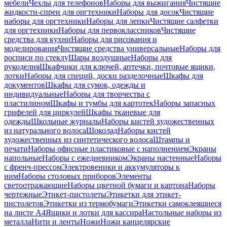
мебели
Чехлы для телефонов
Наборы для выжигания
Чистящие
жидкости-спреи для оргтехники
Наборы для досок
Чистящие
наборы для оргтехники
Наборы для лепки
Чистящие салфетки
для оргтехники
Наборы для первоклассников
Чистящие
средства для кухни
Наборы для рисования и
моделирования
Чистящие средства универсальные
Наборы для
росписи по стеклу
Шары воздушные
Наборы для
рукоделия
Шкафчики для ключей, аптечки, почтовые ящики,
лотки
Наборы для специй, доски разделочные
Шкафы для
документов
Шкафы для сумок, одежды и
индивидуальные
Наборы для творчества с
пластилином
Шкафы и тумбы для картотек
Наборы запасных
грифелей для циркулей
Шкафы тканевые для
одежды
Школьные журналы
Наборы кистей художественных
из натурального волоса
Шоколад
Наборы кистей
художественных из синтетического волоса
Штампы и
печати
Наборы офисные пластиковые с наполнением
Экраны
напольные
Наборы с ежедневником
Экраны настенные
Наборы
с френч-прессом
Электровеники и аккумуляторы к
ним
Наборы столовых приборов
Элементы
светоотражающие
Наборы цветной бумаги и картона
Наборы
чертежные
Этикет-пистолеты
Этикетки для этикет-
пистолетов
Этикетки из термобумаги
Этикетки самоклеящиеся
на листе А4
Ящики и лотки для кассира
Настольные наборы из
металла
Нити и ленты
Ножи
Ножи канцелярские