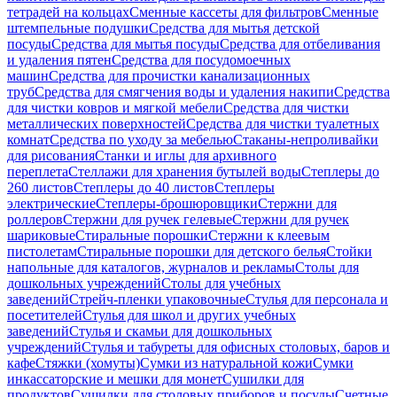
тетрадей на кольцах
Сменные кассеты для фильтров
Сменные
штемпельные подушки
Средства для мытья детской
посуды
Средства для мытья посуды
Средства для отбеливания
и удаления пятен
Средства для посудомоечных
машин
Средства для прочистки канализационных
труб
Средства для смягчения воды и удаления накипи
Средства
для чистки ковров и мягкой мебели
Средства для чистки
металлических поверхностей
Средства для чистки туалетных
комнат
Средства по уходу за мебелью
Стаканы-непроливайки
для рисования
Станки и иглы для архивного
переплета
Стеллажи для хранения бутылей воды
Степлеры до
260 листов
Степлеры до 40 листов
Степлеры
электрические
Степлеры-брошюровщики
Стержни для
роллеров
Стержни для ручек гелевые
Стержни для ручек
шариковые
Стиральные порошки
Стержни к клеевым
пистолетам
Стиральные порошки для детского белья
Стойки
напольные для каталогов, журналов и рекламы
Столы для
дошкольных учреждений
Столы для учебных
заведений
Стрейч-пленки упаковочные
Стулья для персонала и
посетителей
Стулья для школ и других учебных
заведений
Стулья и скамьи для дошкольных
учреждений
Стулья и табуреты для офисных столовых, баров и
кафе
Стяжки (хомуты)
Сумки из натуральной кожи
Сумки
инкассаторские и мешки для монет
Сушилки для
продуктов
Сушилки для столовых приборов и посуды
Счетные