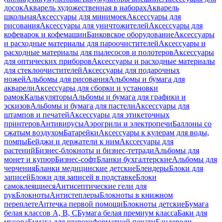
досок
Акварель художественная в наборах
Акварель
школьная
Аксессуары для минимоек
Аксессуары для
рисования
Аксессуары для уничтожителей
Аксессуары для
кофеварок и кофемашин
Банковское оборудование
Аксессуары
и расходные материалы для пароочистителей
Аксессуары и
расходные материалы для пылесосов и полотеров
Аксессуары
для оптических приборов
Аксессуары и расходные материалы
для стеклоочистителей
Аксессуары для подарочных
ножей
Альбомы для рисования
Альбомы и бумага для
акварели
Аксессуары для сборки и установки
рамок
Калькуляторы
Альбомы и бумага для графики и
эскизов
Альбомы и бумага для пастели
Аксессуары для
штампов и печатей
Аксессуары для этикеточных
принтеров
Антивирусы
Аэрогрили и электропечи
Баллоны со
сжатым воздухом
Батарейки
Аксессуары к кулерам для воды,
помпы
Бейджи и держатели к ним
Акссесуары для
растений
Бизнес-блокноты и бизнес-тетради
Альбомы для
монет и купюр
Бизнес-софт
Бланки бухгалтерские
Альбомы для
черчения
Бланки медицинские детские
Блендеры
Блоки для
записей
Блоки для записей в подставке
Блоки
самоклеящиеся
Антисептические гели для
рук
Блокноты
Антистеплеры
Блокноты в книжном
переплете
Аптечка первой помощи
Блокноты детские
Бумага
белая классов А, В, С
Бумага белая премиум класса
Баки для
мусора
Бумага для широкоформатной печати
Бандероли,