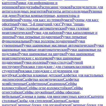
картотек
Рамки для информации и
ценников
Рапидографы
Расписание уроков
Распределители для
антигололедных реагентов
Реагенты антигололедные
Резинки
для денег
Розетки компьютерные, коннекторы и
периферия
Рулоны для касс из термобумаги
Рулоны для касс
офсетные
Ручки "5-й пишущий узел"
Ручки "пиши-
стирай"
Ручки гелевые автоматические
Ручки гелевые
неавтоматические
Ручки для наборов
Ручки капиллярные и
линеры
Ручки перьевые подарочные
Ручки перьевые
функциональные
Ручки роллеры подарочные
Ручки
сувенирные
Ручки шариковые масляные автоматические
Ручки
шариковые масляные неавтоматические
Ручки шариковые на
подставке
Ручки шариковые на шнурке
Ручки шариковые
неавтоматические с колпачком
Ручки шариковые
подарочные
Ручки-роллеры
Ручки-стилусы
Ручной
инструмент
Рюкзаки городские / для старшеклассников и
студентов
Рюкзаки городские с отделением для
ноутбука
Салфетки влажные детские
Салфетки для настольных
диспенсеров
Салфетки косметические
Салфетки
хозяйственные
Салфетницы
Сахарницы
Сейфы
взломостойкие
Сейфы огне-взломостойкие
Сейфы
огнестойкие
Сейфы оружейные
Сейфы офисные,
мебельные
Сиденья и рамы для многоместных кресел
Скатерти
столовые
Скобы для степлеров
Скрепки
Сладкие
напитки
Сменные блоки для органайзеров
Сменные блоки для