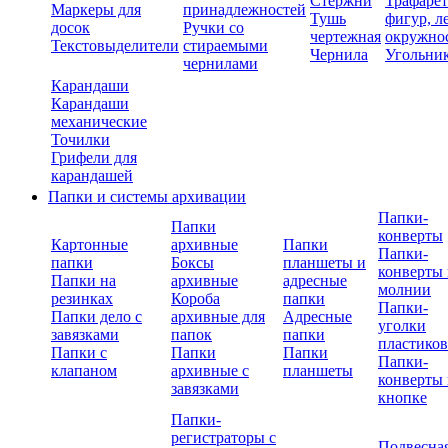
Стержни
Трафаре
Маркеры для
принадлежностей
Тушь
фигур, л
досок
Ручки со
чертежная
окружно
Текстовыделители
стираемыми
Чернила
Угольни
чернилами
Карандаши
Карандаши
механические
Точилки
Грифели для
карандашей
Папки и системы архивации
Папки-
Папки
конверты
Картонные
архивные
Папки
Папки-
папки
Боксы
планшеты и
конверты 
Папки на
архивные
адресные
молнии
резинках
Короба
папки
Папки-
Папки дело с
архивные для
Адресные
уголки
завязками
папок
папки
пластико
Папки с
Папки
Папки
Папки-
клапаном
архивные с
планшеты
конверты 
завязками
кнопке
Папки-
регистраторы с
Подвесна