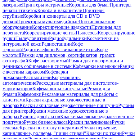
лазерные
Принтеры матричные
Корзины для бумаг
Принтеры
печати этикеток
Короба и накопители
Принтеры
струйные
Коробки и конверты для CD и DVD
дисков
Проекторы мультимедийные
Противокражное
оборудование
Корректирующие жидкости
Пружины для
переплета
Корректирующие ленты
Пылесосы
Корректирующие
ручки
Пылеуловители
Радиобудильники
Косметички из
натуральной кожи
Радиостанции
Кофе
зерновой
Радиотелефоны
Развивающие игры
Кофе
молотый
Рамки для дипломов, сертификатов, грамот,
фотографий
Кофе растворимый
Рамки для информации и
ценников собираемые в системы
Кофеварки капельные
Ранцы
с жестким каркасом
Кофеварки
рожковые
Распылители
Кофемашины
автоматические
Расходные материалы для пистолетов-
маркираторов
Кофемашины капсульные
Резаки для
бумаги
Кофемолки
Рекламные материалы для работы с
клиентами
Краски акриловые художественные в
наборах
Краски акриловые художественные поштучно
Рулоны
для принтера
Краски масляные художественные в
наборах
Рулоны для факсов
Краски масляные художественные
поштучно
Ручки бизнес-класса
Краски пальчиковые
Ручки
гелевые
Краски по стеклу и керамике
Ручки перьевые,
капиллярные, роллеры, "пиши-стирай"
Краски по ткани
Ручки
подарочные
Ручки шариковые автоматические
Крем