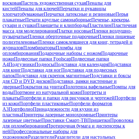
восковая
Пастель художественная сухая
Пеналы для
кистей
Пеналы для ключей
Перчатки и рукавицы
хлопчатобумажные
Перчатки латексные и резиновые
Перья
плакатные
Печати круглые самонаборные
Печенье, крекеры,
сухари и сушки
Планшеты и клипборды
Пластилин
Пластичная
масса для моделирования
Платки носовые
Пленки воздушно-
пузырчатые
Пленки оберточные подарочные
Пленки пищевые
полиэтиленовые
Пленки самоклеящиеся для книг, тетрадей и
журналов
Пломбираторы
Пломбы для
опломбирования
Подарочные наборы с ножом
Подарочные
ножи
Подвесные папки Foolscap
Подвесные папки
А4
Подгузники
Подносы
Подставки для календаря
Подставки
для книг
Подставки для ног
Подставки для подвесных
папок
Подставки для скрепок магнитные
Подставки и боксы
для CD и DVD дисков
Подставки, рамки настенные и
дверные
Покрытия на унитаз
Полотенца вафельные
Помпы для
воды
Портмоне из натуральной кожи
Портреты и
плакаты
Портфели и папки для рисунков и чертежей
Портфели
из кожи
Портфели пластиковые
Портфели форматов
А3
Портфолио
Принадлежности для кухни из
пластика
Принтеры лазерные монохромные
Принтеры
лазерные цветные
Приставки Смарт-ТВ
Прищепки
Проволока
для опломбирования
Протирочная бумага и диспенсеры к
ней
Профессиональные наборы для
художников
Разделители
Разделители для настольных