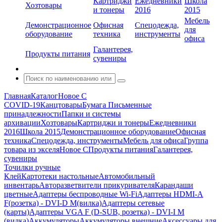
Картриджи
Ежедневники
Школа
Хозтовары
и тонеры
2016
2015
Мебель
Демонстрационное
Офисная
Спецодежда,
для
оборудование
техника
инструменты
офиса
Галантерея,
Продукты питания
сувениры
Главная
Каталог
Новое С
COVID-19
Канцтовары
Бумага
Письменные
принадлежности
Папки и системы
архивации
Хозтовары
Картриджи и тонеры
Ежедневники
2016
Школа 2015
Демонстрационное оборудование
Офисная
техника
Спецодежда, инструменты
Мебель для офиса
Группа
товара из экселя
Новое С
Продукты питания
Галантерея,
сувениры
Точилки ручные
Клей
Картотеки настольные
Автомобильный
инвентарь
Авторазветвители прикуривателя
Карандаши
цветные
Адаптеры беспроводные Wi-Fi
Адаптеры HDMI-A
F(розетка) - DVI-D M(вилка)
Адаптеры сетевые
(карты)
Адаптеры VGA F (D-SUB, розетка) - DVI-I M
(вилка)
Аккумуляторы
Аккумуляторы внешние
Аксессуары для