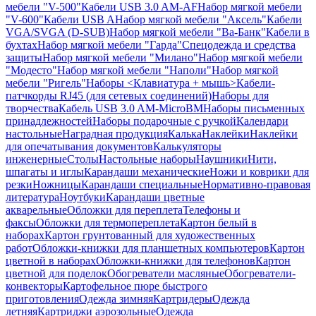
мебели "V-500"
Кабели USB 3.0 AM-AF
Набор мягкой мебели
"V-600"
Кабели USB A
Набор мягкой мебели "Аксель"
Кабели
VGA/SVGA (D-SUB)
Набор мягкой мебели "Ва-Банк"
Кабели в
бухтах
Набор мягкой мебели "Гарда"
Спецодежда и средства
защиты
Набор мягкой мебели "Милано"
Набор мягкой мебели
"Модесто"
Набор мягкой мебели "Наполи"
Набор мягкой
мебели "Ригель"
Наборы <Клавиатура + мышь>
Кабели-
патчкорды RJ45 (для сетевых соединений)
Наборы для
творчества
Кабель USB 3.0 AM-MicroBM
Наборы письменных
принадлежностей
Наборы подарочные с ручкой
Календари
настольные
Наградная продукция
Калька
Наклейки
Наклейки
для опечатывания документов
Калькуляторы
инженерные
Столы
Настольные наборы
Наушники
Нити,
шпагаты и иглы
Карандаши механические
Ножи и коврики для
резки
Ножницы
Карандаши специальные
Нормативно-правовая
литература
Ноутбуки
Карандаши цветные
акварельные
Обложки для переплета
Телефоны и
факсы
Обложки для термопереплета
Картон белый в
наборах
Картон грунтованный для художественных
работ
Обложки-книжки для планшетных компьютеров
Картон
цветной в наборах
Обложки-книжки для телефонов
Картон
цветной для поделок
Обогреватели масляные
Обогреватели-
конвекторы
Картофельное пюре быстрого
приготовления
Одежда зимняя
Картридеры
Одежда
летняя
Картриджи аэрозольные
Одежда