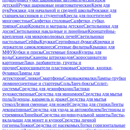
детский
Ручки шариковые неавтоматические
Крем для
рук
Рюкзаки для начальной и средней школы
Рюкзаки для
старшеклассников и студентов
Кресла для посетителей
многоместные
Салфетки столовые
Салфетки, губки,
тряпки
Сахар
Кровати и матрацы детские
Светильники для
досок
Светильники накладные и линейные
Кронштейны-
крепления для микроволновых печей
Светильники
настольные
Сейфы
Кружки
Сертификат-бумага
Крючки и
держатели самоклеящиеся
Сетевые фильтры
Крышки для
МФУ
Кубки и призы
Системные блоки
Кулеры для
воды
Сканеры
Сканеры штрихкодов
Скоросшиватели
картонные
Лаки, разбавители, грунты и
прочие
Скоросшиватели пластиковые
Скрепки, кнопки,
булавки
Лампы для
детекторов
Сливки
Смартфоны
Соковыжималки
Лампы-трубки
люминесцентные и стартеры
Соль
Ланч-боксы
Сплит-
системы
Средства для дезинфекции
Ластики
художественные
Средства для минимоек
Средства для мытья
пола
Леденцы, карамель и драже
Средства для мытья
стекол
Лезвия сменные для ножей
Средства для стирки
Ленты
декоративные
Средства для ухода за автомобилем
Лестницы и
стремянки
Линейки
Средства индивидуальной защиты
Листы-
вкладыши для монет и купюр
Средства личной
гигиены
Ложки
Средства от насекомых
Лотки горизонтальные