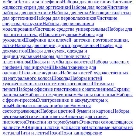
мебели
Чехлы для телефонов
Наборы для выжигания
Чистящие
жидкости-спреи для оргтехники
Наборы для досок
Чистящие
наборы для оргтехники
Наборы для лепки
Чистящие салфетки
для оргтехники
Наборы для первоклассников
Чистящие
средства для кухни
Наборы для рисования и
моделирования
Чистящие средства универсальные
Наборы для
росписи по стеклу
Шары воздушные
Наборы для
рукоделия
Шкафчики для ключей, аптечки, почтовые ящики,
лотки
Наборы для специй, доски разделочные
Шкафы для
документов
Шкафы для сумок, одежды и
индивидуальные
Наборы для творчества с
пластилином
Шкафы и тумбы для картотек
Наборы запасных
грифелей для циркулей
Шкафы тканевые для
одежды
Школьные журналы
Наборы кистей художественных
из натурального волоса
Шоколад
Наборы кистей
художественных из синтетического волоса
Штампы и
печати
Наборы офисные пластиковые с наполнением
Экраны
напольные
Наборы с ежедневником
Экраны настенные
Наборы
с френч-прессом
Электровеники и аккумуляторы к
ним
Наборы столовых приборов
Элементы
светоотражающие
Наборы цветной бумаги и картона
Наборы
чертежные
Этикет-пистолеты
Этикетки для этикет-
пистолетов
Этикетки из термобумаги
Этикетки самоклеящиеся
на листе А4
Ящики и лотки для кассира
Настольные наборы из
металла
Нити и ленты
Ножи
Ножи канцелярские