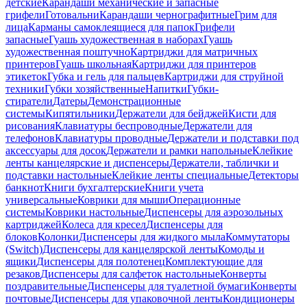
детские
Карандаши механические и запасные
грифели
Готовальни
Карандаши чернографитные
Грим для
лица
Карманы самоклеящиеся для папок
Грифели
запасные
Гуашь художественная в наборах
Гуашь
художественная поштучно
Картриджи для матричных
принтеров
Гуашь школьная
Картриджи для принтеров
этикеток
Губка и гель для пальцев
Картриджи для струйной
техники
Губки хозяйственные
Напитки
Губки-
стиратели
Датеры
Демонстрационные
системы
Кипятильники
Держатели для бейджей
Кисти для
рисования
Клавиатуры беспроводные
Держатели для
телефонов
Клавиатуры проводные
Держатели и подставки под
аксессуары для досок
Держатели и рамки напольные
Клейкие
ленты канцелярские и диспенсеры
Держатели, таблички и
подставки настольные
Клейкие ленты специальные
Детекторы
банкнот
Книги бухгалтерские
Книги учета
универсальные
Коврики для мыши
Операционные
системы
Коврики настольные
Диспенсеры для аэрозольных
картриджей
Колеса для кресел
Диспенсеры для
блоков
Колонки
Диспенсеры для жидкого мыла
Коммутаторы
(Switch)
Диспенсеры для канцелярской ленты
Комоды и
ящики
Диспенсеры для полотенец
Комплектующие для
резаков
Диспенсеры для салфеток настольные
Конверты
поздравительные
Диспенсеры для туалетной бумаги
Конверты
почтовые
Диспенсеры для упаковочной ленты
Кондиционеры