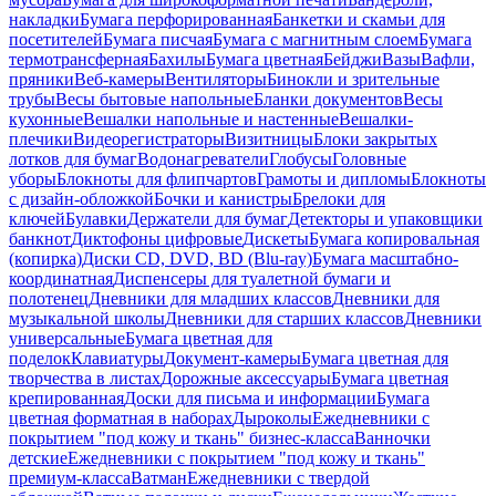
накладки
Бумага перфорированная
Банкетки и скамьи для
посетителей
Бумага писчая
Бумага с магнитным слоем
Бумага
термотрансферная
Бахилы
Бумага цветная
Бейджи
Вазы
Вафли,
пряники
Веб-камеры
Вентиляторы
Бинокли и зрительные
трубы
Весы бытовые напольные
Бланки документов
Весы
кухонные
Вешалки напольные и настенные
Вешалки-
плечики
Видеорегистраторы
Визитницы
Блоки закрытых
лотков для бумаг
Водонагреватели
Глобусы
Головные
уборы
Блокноты для флипчартов
Грамоты и дипломы
Блокноты
с дизайн-обложкой
Бочки и канистры
Брелоки для
ключей
Булавки
Держатели для бумаг
Детекторы и упаковщики
банкнот
Диктофоны цифровые
Дискеты
Бумага копировальная
(копирка)
Диски CD, DVD, BD (Blu-ray)
Бумага масштабно-
координатная
Диспенсеры для туалетной бумаги и
полотенец
Дневники для младших классов
Дневники для
музыкальной школы
Дневники для старших классов
Дневники
универсальные
Бумага цветная для
поделок
Клавиатуры
Документ-камеры
Бумага цветная для
творчества в листах
Дорожные аксессуары
Бумага цветная
крепированная
Доски для письма и информации
Бумага
цветная форматная в наборах
Дыроколы
Ежедневники с
покрытием "под кожу и ткань" бизнес-класса
Ванночки
детские
Ежедневники с покрытием "под кожу и ткань"
премиум-класса
Ватман
Ежедневники с твердой