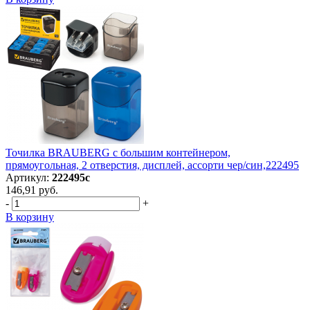
Точилка BRAUBERG с большим контейнером,
прямоугольная, 2 отверстия, дисплей, ассорти чер/син,222495
Артикул:
222495с
146,91 руб.
-
+
В корзину