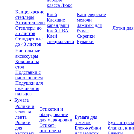
класса Люкс
Канцелярские
Клей
Канцелярские
степлеры
Клеящие
мелочи
Антистеплеры
карандаши
Зажимы для
Степлеры до
Лотки для
Клей ПВА
бумаг
25 листов
Клей
Скрепки
Стандартные
специальный
Булавки
до 40 листов
Настольные
аксессуары
Коврики на
стол
Подставки с
наполнением
Подушки для
смачивания
пальцев
Бумага
Ролики и
Этикетки и
чековая
оборудование
лента
Бумага для
для маркировки
Ролики
заметок
Бухгалтерск
Этикет-
для
Блок-кубики
бланки, кни
пистолеты
кассовых
для заметок
Бланки