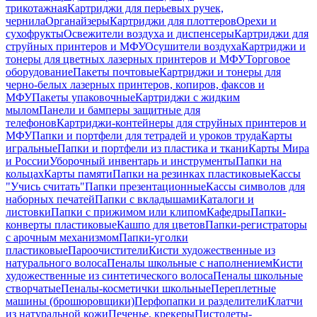
трикотажная
Картриджи для перьевых ручек,
чернила
Органайзеры
Картриджи для плоттеров
Орехи и
сухофрукты
Освежители воздуха и диспенсеры
Картриджи для
струйных принтеров и МФУ
Осушители воздуха
Картриджи и
тонеры для цветных лазерных принтеров и МФУ
Торговое
оборудование
Пакеты почтовые
Картриджи и тонеры для
черно-белых лазерных принтеров, копиров, факсов и
МФУ
Пакеты упаковочные
Картриджи с жидким
мылом
Панели и бамперы защитные для
телефонов
Картриджи-контейнеры для струйных принтеров и
МФУ
Папки и портфели для тетрадей и уроков труда
Карты
игральные
Папки и портфели из пластика и ткани
Карты Мира
и России
Уборочный инвентарь и инструменты
Папки на
кольцах
Карты памяти
Папки на резинках пластиковые
Кассы
"Учись считать"
Папки презентационные
Кассы символов для
наборных печатей
Папки с вкладышами
Каталоги и
листовки
Папки с прижимом или клипом
Кафедры
Папки-
конверты пластиковые
Кашпо для цветов
Папки-регистраторы
с арочным механизмом
Папки-уголки
пластиковые
Пароочистители
Кисти художественные из
натурального волоса
Пеналы школьные с наполнением
Кисти
художественные из синтетического волоса
Пеналы школьные
створчатые
Пеналы-косметички школьные
Переплетные
машины (брошюровщики)
Перфопапки и разделители
Клатчи
из натуральной кожи
Печенье, крекеры
Пистолеты-