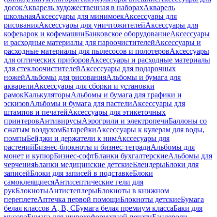
досок
Акварель художественная в наборах
Акварель
школьная
Аксессуары для минимоек
Аксессуары для
рисования
Аксессуары для уничтожителей
Аксессуары для
кофеварок и кофемашин
Банковское оборудование
Аксессуары
и расходные материалы для пароочистителей
Аксессуары и
расходные материалы для пылесосов и полотеров
Аксессуары
для оптических приборов
Аксессуары и расходные материалы
для стеклоочистителей
Аксессуары для подарочных
ножей
Альбомы для рисования
Альбомы и бумага для
акварели
Аксессуары для сборки и установки
рамок
Калькуляторы
Альбомы и бумага для графики и
эскизов
Альбомы и бумага для пастели
Аксессуары для
штампов и печатей
Аксессуары для этикеточных
принтеров
Антивирусы
Аэрогрили и электропечи
Баллоны со
сжатым воздухом
Батарейки
Аксессуары к кулерам для воды,
помпы
Бейджи и держатели к ним
Акссесуары для
растений
Бизнес-блокноты и бизнес-тетради
Альбомы для
монет и купюр
Бизнес-софт
Бланки бухгалтерские
Альбомы для
черчения
Бланки медицинские детские
Блендеры
Блоки для
записей
Блоки для записей в подставке
Блоки
самоклеящиеся
Антисептические гели для
рук
Блокноты
Антистеплеры
Блокноты в книжном
переплете
Аптечка первой помощи
Блокноты детские
Бумага
белая классов А, В, С
Бумага белая премиум класса
Баки для
мусора
Бумага для широкоформатной печати
Бандероли,