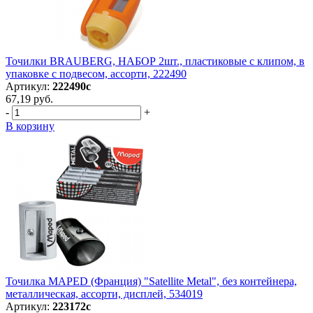
Точилки BRAUBERG, НАБОР 2шт., пластиковые с клипом, в
упаковке с подвесом, ассорти, 222490
Артикул:
222490с
67,19 руб.
-
+
В корзину
Точилка MAPED (Франция) "Satellite Metal", без контейнера,
металлическая, ассорти, дисплей, 534019
Артикул:
223172с