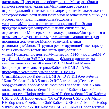
настольные
Проекционное оборудование
Мегафоны
Знаки
вспомогательные, указатели
Медицинские средства
индивидуальной защиты
Знаки запрещающие
Мелки
Знаки по
электробезопасности
Знаки пожарной безопасности
Мешки для
мусора
Знаки предписывающие
Расходные
материалы
Микроволновые печи и кронштейны
Знаки
предупреждающие
Микрофоны
Знаки сигнальные,
оградительные
Миксеры
Знаки эвакуационные
Минеральная и
питьевая вода
Зубные пасты детские
Минимойки
Иглы для
прошивки документов
Мойки воздуха
Игрушки
развивающие
Молоко
Игрушки релаксирующие
Инвентарь для
мытья окон
Мониторы
Инвентарь для уборки на
улице
Музыкальные центры
Мультиварки
МФУ лазерные
МФУ
струйные
Кабели 3xRCA (тюльпан)
Мыло и диспенсеры,
антисептические гели
Кабели DVI-D Dual Link
Мыши
беспроводные компьютерные
Кабели HDMI A - A
Мыши
проводные компьютерные
Кабели HDMI A -
C(mini)
Мясорубки
Кабели HDMI-A - DVI-D
Набор мебели
"Канц"
Кабели Jack 3.5 mm - 2xRCA (тюльпан)
Сетевое
оборудование
Набор мебели "Монолит"
Кабели Jack 3.5 mm
вилка-вилка
Набор мебели "Приоритет"
Кабели Jack 3.5 mm
вилка-розетка
Набор мебели "Фея"
Набор мебели "Эко"
Кабели
USB 2.0 A-B
Набор мебели "Этюд"
Кабели USB 2.0 A-Micro
B
Набор мягкой мебели "Club"
Кабели USB 2.0 A-Mini 5P
Набор
мягкой мебели "V-100"
Кабели USB 2.0 AM-AF
Набор мягкой