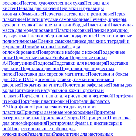
восковая
Пастель художественная сухая
Пеналы для
кистей
Пеналы для ключей
Перчатки и рукавицы
хлопчатобумажные
Перчатки латексные и резиновые
Перья
плакатные
Печати круглые самонаборные
Печенье, крекеры,
сухари и сушки
Планшеты и клипборды
Пластилин
Пластичная
масса для моделирования
Платки носовые
Пленки воздушно-
пузырчатые
Пленки оберточные подарочные
Пленки пищевые
полиэтиленовые
Пленки самоклеящиеся для книг, тетрадей и
журналов
Пломбираторы
Пломбы для
опломбирования
Подарочные наборы с ножом
Подарочные
ножи
Подвесные папки Foolscap
Подвесные папки
А4
Подгузники
Подносы
Подставки для календаря
Подставки
для книг
Подставки для ног
Подставки для подвесных
папок
Подставки для скрепок магнитные
Подставки и боксы
для CD и DVD дисков
Подставки, рамки настенные и
дверные
Покрытия на унитаз
Полотенца вафельные
Помпы для
воды
Портмоне из натуральной кожи
Портреты и
плакаты
Портфели и папки для рисунков и чертежей
Портфели
из кожи
Портфели пластиковые
Портфели форматов
А3
Портфолио
Принадлежности для кухни из
пластика
Принтеры лазерные монохромные
Принтеры
лазерные цветные
Приставки Смарт-ТВ
Прищепки
Проволока
для опломбирования
Протирочная бумага и диспенсеры к
ней
Профессиональные наборы для
художников
Разделители
Разделители для настольных