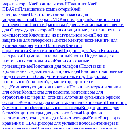
маркираторы
Клей канцелярский
Планинги
Клей
ПВА
Чай
Планшетные компьютеры
Клей
специальный
Пластилин, глина и масса для
моделирования
Плееры DVD
Клей-карандаш
Клейкие ленты
канцелярские
Пленки (заготовки) для ламинирования
Пленки
для Оверхед-проекторов
Пленки защитные для планшетных
компьютеров
Ключницы из натуральной кожи
Пленки
защитные для телефонов
Плитки электрические
Книги для
кулинарных рецептов
Плоттеры
Книги и
справочники
Книжки-пособия
Поддоны для бумаг
Книжки-
раскраски
Подметальные машины
Кнопки
Подставки для
настольных светильников
Коврики входные
грязезащитные
Подставки для телефона
Подставки и
кронштейны-держатели для проектора
Подставки напольные
(под системный блок, уничтожитель ит.д.)
Подставки
настольные (под ноутбук, монитор, принтер и
т.д.)
Комплектующие к дыроколам
Полки, этажерки и ящики
для обуви
Комплекты для ремонта, контейнеры для
отработанных чернил, стойки
Полотенца бумажные офисно-
бытовые
Комплекты для ремонта, оптические блоки
Полотенца
бумажные профессиональные
Полотеры
Кондиционеры для
белья
Кондиционеры для детского белья
Портфолио,
расписания уроков, закладки
Конструкторы
Контейнеры для
хранения и СВЧ
Приборы для укладки волос
Контейнеры и
ведра для мусора
Принадлежности для черчения
Принтеры