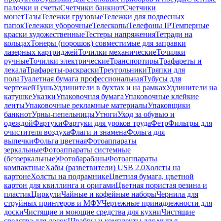
палочки и счеты
Счетчики банкнот
Счетчики
монет
Тазы
Тележки грузовые
Тележки для подвесных
папок
Тележки уборочные
Телескопы
Телефоны IP
Темперные
краски художественные
Тестеры напряжения
Тетради на
кольцах
Тонеры (порошок) совместимые для заправки
лазерных картриджей
Точилки механические
Точилки
ручные
Точилки электрические
Транспортиры
Трафареты и
лекала
Трафареты-раскраски
Треугольники
Тряпки для
пола
Туалетная бумага профессиональная
Тубусы для
чертежей
Тушь
Удлинители в бухтах и на рамках
Удлинители на
катушке
Указки
Упаковочная бумага
Упаковочные клейкие
ленты
Упаковочные рекламные материалы
Упаковщики
банкнот
Урны-пепельницы
Утюги
Уход за обувью и
одеждой
Фартуки
Фартуки для уроков труда
Фетр
Фильтры для
очистителя воздуха
Флаги и знамена
Фольга для
выпечки
Фольга цветная
Фотоаппараты
зеркальные
Фотоаппараты системные
(беззеркальные)
Фотобарабаны
Фотоаппараты
компактные
Хабы (разветвители) USB 2.0
Холсты на
картоне
Холсты на подрамнике
Цветная бумага, цветной
картон для квиллинга и оригами
Цветная пористая резина и
пластик
Циркули
Чайные и кофейные наборы
Чернила для
струйных принтеров и МФУ
Чертежные принадлежности для
доски
Чистящие и моющие средства для кухни
Чистящие
средства для досок
Швабры и комплекты для мытья