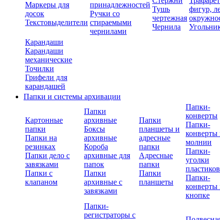
Стержни
Трафаре
Маркеры для
принадлежностей
Тушь
фигур, л
досок
Ручки со
чертежная
окружно
Текстовыделители
стираемыми
Чернила
Угольни
чернилами
Карандаши
Карандаши
механические
Точилки
Грифели для
карандашей
Папки и системы архивации
Папки-
Папки
конверты
Картонные
архивные
Папки
Папки-
папки
Боксы
планшеты и
конверты 
Папки на
архивные
адресные
молнии
резинках
Короба
папки
Папки-
Папки дело с
архивные для
Адресные
уголки
завязками
папок
папки
пластико
Папки с
Папки
Папки
Папки-
клапаном
архивные с
планшеты
конверты 
завязками
кнопке
Папки-
регистраторы с
Подвесна