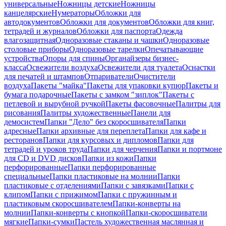
универсальные
Ножницы детские
Ножницы
канцелярские
Нумераторы
Обложки для
автодокументов
Обложки для документов
Обложки для книг,
тетрадей и журналов
Обложки для паспорта
Одежда
влагозащитная
Одноразовые стаканы и чашки
Одноразовые
столовые приборы
Одноразовые тарелки
Опечатывающие
устройства
Опоры для спины
Органайзеры бизнес-
класса
Освежители воздуха
Освежители для туалета
Оснастки
для печатей и штампов
Отпариватели
Очистители
воздуха
Пакеты "майка"
Пакеты для упаковки купюр
Пакеты и
бумага подарочные
Пакеты с замком "зиплок"
Пакеты с
петлевой и вырубной ручкой
Пакеты фасовочные
Палитры для
рисования
Палитры художественные
Панели для
демосистем
Папки "Дело" без скоросшивателя
Папки
адресные
Папки архивные для переплета
Папки для кафе и
ресторанов
Папки для курсовых и дипломов
Папки для
тетрадей и уроков труда
Папки для черчения
Папки и портмоне
для CD и DVD дисков
Папки из кожи
Папки
перфорированные
Папки перфорированные
специальные
Папки пластиковые на молнии
Папки
пластиковые с отделениями
Папки с завязками
Папки с
клипом
Папки с прижимом
Папки с пружинным и
пластиковым скоросшивателем
Папки-конверты на
молнии
Папки-конверты с кнопкой
Папки-скоросшиватели
мягкие
Папки-сумки
Пастель художественная маслянная и