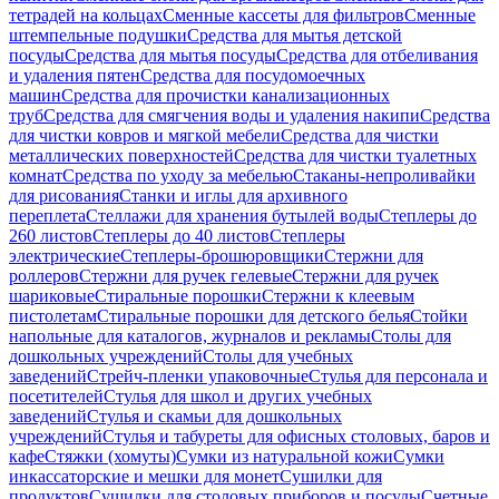
тетрадей на кольцах
Сменные кассеты для фильтров
Сменные
штемпельные подушки
Средства для мытья детской
посуды
Средства для мытья посуды
Средства для отбеливания
и удаления пятен
Средства для посудомоечных
машин
Средства для прочистки канализационных
труб
Средства для смягчения воды и удаления накипи
Средства
для чистки ковров и мягкой мебели
Средства для чистки
металлических поверхностей
Средства для чистки туалетных
комнат
Средства по уходу за мебелью
Стаканы-непроливайки
для рисования
Станки и иглы для архивного
переплета
Стеллажи для хранения бутылей воды
Степлеры до
260 листов
Степлеры до 40 листов
Степлеры
электрические
Степлеры-брошюровщики
Стержни для
роллеров
Стержни для ручек гелевые
Стержни для ручек
шариковые
Стиральные порошки
Стержни к клеевым
пистолетам
Стиральные порошки для детского белья
Стойки
напольные для каталогов, журналов и рекламы
Столы для
дошкольных учреждений
Столы для учебных
заведений
Стрейч-пленки упаковочные
Стулья для персонала и
посетителей
Стулья для школ и других учебных
заведений
Стулья и скамьи для дошкольных
учреждений
Стулья и табуреты для офисных столовых, баров и
кафе
Стяжки (хомуты)
Сумки из натуральной кожи
Сумки
инкассаторские и мешки для монет
Сушилки для
продуктов
Сушилки для столовых приборов и посуды
Счетные