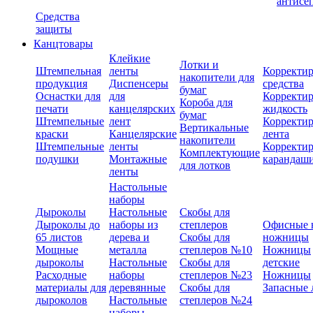
антисе
Средства
защиты
Канцтовары
Клейкие
Лотки и
Штемпельная
ленты
Корректи
накопители для
продукция
Диспенсеры
средства
бумаг
Оснастки для
для
Корректи
Короба для
печати
канцелярских
жидкость
бумаг
Штемпельные
лент
Корректи
Вертикальные
краски
Канцелярские
лента
накопители
Штемпельные
ленты
Корректи
Комплектующие
подушки
Монтажные
карандаш
для лотков
ленты
Настольные
наборы
Дыроколы
Настольные
Скобы для
Дыроколы до
наборы из
степлеров
Офисные 
65 листов
дерева и
Скобы для
ножницы
Мощные
металла
степлеров №10
Ножницы
дыроколы
Настольные
Скобы для
детские
Расходные
наборы
степлеров №23
Ножницы
материалы для
деревянные
Скобы для
Запасные 
дыроколов
Настольные
степлеров №24
наборы