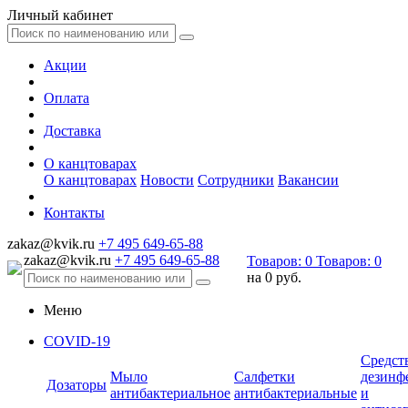
Личный кабинет
Акции
Оплата
Доставка
О канцтоварах
О канцтоварах
Новости
Сотрудники
Вакансии
Контакты
zakaz@kvik.ru
+7 495 649-65-88
zakaz@kvik.ru
+7 495 649-65-88
Товаров:
0
Товаров:
0
на
0 руб.
Меню
COVID-19
Средст
Мыло
Салфетки
дезинф
Дозаторы
антибактериальное
антибактериальные
и