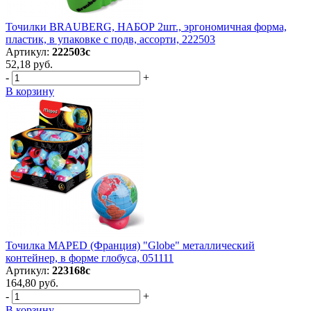
Точилки BRAUBERG, НАБОР 2шт., эргономичная форма,
пластик, в упаковке с подв, ассорти, 222503
Артикул:
222503с
52,18 руб.
-
+
В корзину
Точилка MAPED (Франция) "Globe" металлический
контейнер, в форме глобуса, 051111
Артикул:
223168с
164,80 руб.
-
+
В корзину