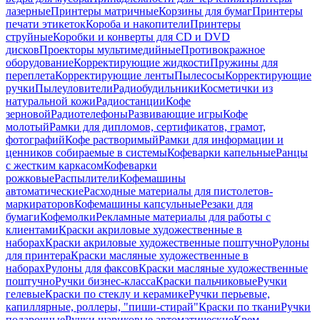
лазерные
Принтеры матричные
Корзины для бумаг
Принтеры
печати этикеток
Короба и накопители
Принтеры
струйные
Коробки и конверты для CD и DVD
дисков
Проекторы мультимедийные
Противокражное
оборудование
Корректирующие жидкости
Пружины для
переплета
Корректирующие ленты
Пылесосы
Корректирующие
ручки
Пылеуловители
Радиобудильники
Косметички из
натуральной кожи
Радиостанции
Кофе
зерновой
Радиотелефоны
Развивающие игры
Кофе
молотый
Рамки для дипломов, сертификатов, грамот,
фотографий
Кофе растворимый
Рамки для информации и
ценников собираемые в системы
Кофеварки капельные
Ранцы
с жестким каркасом
Кофеварки
рожковые
Распылители
Кофемашины
автоматические
Расходные материалы для пистолетов-
маркираторов
Кофемашины капсульные
Резаки для
бумаги
Кофемолки
Рекламные материалы для работы с
клиентами
Краски акриловые художественные в
наборах
Краски акриловые художественные поштучно
Рулоны
для принтера
Краски масляные художественные в
наборах
Рулоны для факсов
Краски масляные художественные
поштучно
Ручки бизнес-класса
Краски пальчиковые
Ручки
гелевые
Краски по стеклу и керамике
Ручки перьевые,
капиллярные, роллеры, "пиши-стирай"
Краски по ткани
Ручки
подарочные
Ручки шариковые автоматические
Крем