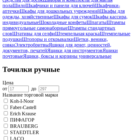
пола
Шило
Шкафчики и панели для ключей
Шкафчики-
аптечки
Шкафы для дошкольных учреждений
Шкафы для
одежды, хозяйственные
Шкафы для сумок
Шкафы кассира,
индивидуальные
Шоколадные конфеты
Шпагаты
Штампы
прямоугольные самонаборные
Штампы стандартных
слов
Штативы для селфи
Штемпельная краска
Штемпельные
подушки
Штопоры и открывалки
Щетки, веники,
совки
Электробритвы
Ящики для денег, ценностей,
документов, печатей
Ящики для инструментов
Ящики
почтовые
Ящики, боксы и корзины универсальные
Точилки ручные
Цена
от
до
Название торговой марки
Koh-I-Noor
Faber-Castell
Erich Krause
ПИФАГОР
BRAUBERG
STAEDTLER
LACO