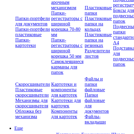
арочным
регистрат
механизмом
Пластиковые
Боксы для
Папки-
папки
подвесны
Папки-портфели
регистраторы с
Пластиковые
папок
для документов
шириной
папки на
Подвесны
Папки-портфели
корешка 70-80
кольцах
папки
пластиковые
мм
Пластиковые
стандарт
Папки-
Папки-
папки на
А4
картотеки
регистраторы с
резинках
Подставк
шириной
Разделители
для
корешка 50 мм
листов
подвесны
Самоклеящиеся
папок
карманы для
папок
Файлы и
Скоросшиватели
Картотеки и
папки
Пластиковые
компоненты
файловые
скоросшиватели
для картотек
Папки
Механизмы для
Картотеки для
файловые
скоросшивателя
карточек
для
Обложка без
Компоненты
документов
механизма
для картотек
Файлы-
вкладыши
Еще