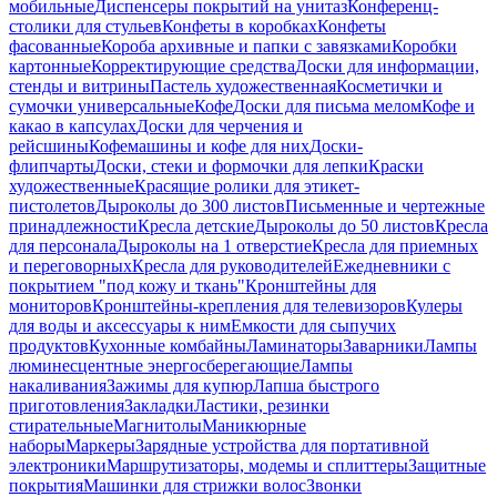
мобильные
Диспенсеры покрытий на унитаз
Конференц-
столики для стульев
Конфеты в коробках
Конфеты
фасованные
Короба архивные и папки с завязками
Коробки
картонные
Корректирующие средства
Доски для информации,
стенды и витрины
Пастель художественная
Косметички и
сумочки универсальные
Кофе
Доски для письма мелом
Кофе и
какао в капсулах
Доски для черчения и
рейсшины
Кофемашины и кофе для них
Доски-
флипчарты
Доски, стеки и формочки для лепки
Краски
художественные
Красящие ролики для этикет-
пистолетов
Дыроколы до 300 листов
Письменные и чертежные
принадлежности
Кресла детские
Дыроколы до 50 листов
Кресла
для персонала
Дыроколы на 1 отверстие
Кресла для приемных
и переговорных
Кресла для руководителей
Ежедневники с
покрытием "под кожу и ткань"
Кронштейны для
мониторов
Кронштейны-крепления для телевизоров
Кулеры
для воды и аксессуары к ним
Емкости для сыпучих
продуктов
Кухонные комбайны
Ламинаторы
Заварники
Лампы
люминесцентные энергосберегающие
Лампы
накаливания
Зажимы для купюр
Лапша быстрого
приготовления
Закладки
Ластики, резинки
стирательные
Магнитолы
Маникюрные
наборы
Маркеры
Зарядные устройства для портативной
электроники
Маршрутизаторы, модемы и сплиттеры
Защитные
покрытия
Машинки для стрижки волос
Звонки