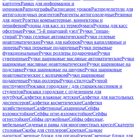
картотек
Рамки для информации и
ценников
Рапидографы
Расписание уроков
Распределители для
антигололедных реагентов
Реагенты антигололедные
Резинки
для денег
Розетки компьютерные, коннекторы и
периферия
Рулоны для касс из термобумаги
Рулоны для касс
офсетные
Ручки "5-й пишущий узел"
Ручки "пиши-
стирай"
Ручки гелевые автоматические
Ручки гелевые
неавтоматические
Ручки для наборов
Ручки капиллярные и
линеры
Ручки перьевые подарочные
Ручки перьевые
функциональные
Ручки роллеры подарочные
Ручки
сувенирные
Ручки шариковые масляные автоматические
Ручки
шариковые масляные неавтоматические
Ручки шариковые на
подставке
Ручки шариковые на шнурке
Ручки шариковые
неавтоматические с колпачком
Ручки шариковые
подарочные
Ручки-роллеры
Ручки-стилусы
Ручной
инструмент
Рюкзаки городские / для старшеклассников и
студентов
Рюкзаки городские с отделением для
ноутбука
Салфетки влажные детские
Салфетки для настольных
диспенсеров
Салфетки косметические
Салфетки
хозяйственные
Салфетницы
Сахарницы
Сейфы
взломостойкие
Сейфы огне-взломостойкие
Сейфы
огнестойкие
Сейфы оружейные
Сейфы офисные,
мебельные
Сиденья и рамы для многоместных кресел
Скатерти
столовые
Скобы для степлеров
Скрепки
Сладкие
напитки
Сменные блоки для органайзеров
Сменные блоки для