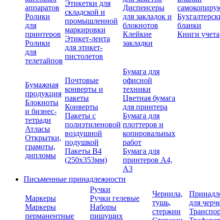
Этикетки для
аппаратов
Диспенсеры
самокопиру
складской и
Ролики
для закладок и
Бухгалтерск
промышленной
для
блокнотов
бланки
маркировки
принтеров
Клейкие
Книги учета
Этикет-лента
Ролики
закладки
для этикет-
для
пистолетов
телетайпов
Бумага для
Почтовые
офисной
Бумажная
конверты и
техники
продукция
пакеты
Цветная бумага
Блокноты
Конверты
для принтера
и бизнес-
Пакеты с
Бумага для
тетради
полиэтиленовой
плоттеров и
Атласы
воздушной
копировальных
Открытки,
подушкой
работ
грамоты,
Пакеты В4
Бумага для
дипломы
(250х353мм)
принтеров А4,
А3
Письменные принадлежности
Ручки
Чернила,
Принадл
Маркеры
Ручки гелевые
тушь,
для черч
Маркеры
Наборы
стержни
Транспо
перманентные
пишущих