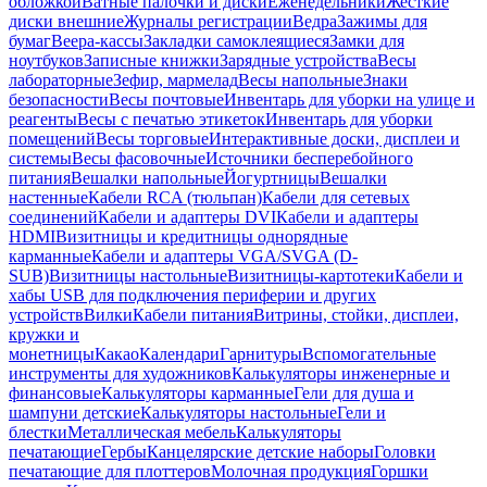
обложкой
Ватные палочки и диски
Еженедельники
Жесткие
диски внешние
Журналы регистрации
Ведра
Зажимы для
бумаг
Веера-кассы
Закладки самоклеящиеся
Замки для
ноутбуков
Записные книжки
Зарядные устройства
Весы
лабораторные
Зефир, мармелад
Весы напольные
Знаки
безопасности
Весы почтовые
Инвентарь для уборки на улице и
реагенты
Весы с печатью этикеток
Инвентарь для уборки
помещений
Весы торговые
Интерактивные доски, дисплеи и
системы
Весы фасовочные
Источники бесперебойного
питания
Вешалки напольные
Йогуртницы
Вешалки
настенные
Кабели RCA (тюльпан)
Кабели для сетевых
соединений
Кабели и адаптеры DVI
Кабели и адаптеры
HDMI
Визитницы и кредитницы однорядные
карманные
Кабели и адаптеры VGA/SVGA (D-
SUB)
Визитницы настольные
Визитницы-картотеки
Кабели и
хабы USB для подключения периферии и других
устройств
Вилки
Кабели питания
Витрины, стойки, дисплеи,
кружки и
монетницы
Какао
Календари
Гарнитуры
Вспомогательные
инструменты для художников
Калькуляторы инженерные и
финансовые
Калькуляторы карманные
Гели для душа и
шампуни детские
Калькуляторы настольные
Гели и
блестки
Металлическая мебель
Калькуляторы
печатающие
Гербы
Канцелярские детские наборы
Головки
печатающие для плоттеров
Молочная продукция
Горшки