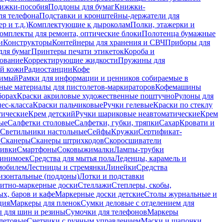
ижки-пособия
Поддоны для бумаг
Книжки-
ля телефона
Подставки и кронштейны-держатели для
 и т.д.)
Комплектующие к дыроколам
Полки, этажерки и
омплекты для ремонта, оптические блоки
Полотенца бумажные
и
Конструкторы
Контейнеры для хранения и СВЧ
Приборы для
для бумаг
Принтеры печати этикеток
Короба и
ование
Корректирующие жидкости
Пружины для
ой кожи
Радиостанции
Кофе
римый
Рамки для информации и ценников собираемые в
ные материалы для пистолетов-маркираторов
Кофемашины
борах
Краски акриловые художественные поштучно
Рулоны для
ес-класса
Краски пальчиковые
Ручки гелевые
Краски по стеклу
тические
Крем детский
Ручки шариковые неавтоматические
Крем
ые
Салфетки столовые
Салфетки, губки, тряпки
Сахар
Кровати и
Светильники настольные
Сейфы
Кружки
Сертификат-
ы
Сканеры
Сканеры штрихкодов
Скоросшиватели
ивки
Смартфоны
Соковыжималки
Лампы-трубки
минимоек
Средства для мытья пола
Леденцы, карамель и
омобилем
Лестницы и стремянки
Линейки
Средства
изонтальные (поддоны)
Лотки и подставки
итно-маркерные доски
Стеллажи
Степлеры, скобы,
х, баров и кафе
Маркерные доски детские
Столы журнальные и
ция
Маркеры для пленок
Сумки деловые с отделением для
 для шин и резины
Сумочки для телефонов
Маркеры
летовые
Счетчики с ручным управлением
Маски и шапочки