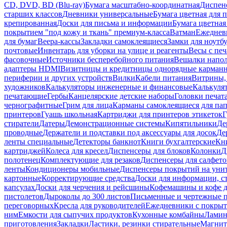
CD, DVD, BD (Blu-ray)
Бумага масштабно-координатная
Диспенс
старших классов
Дневники универсальные
Бумага цветная для 
крепированная
Доски для письма и информации
Бумага цветная
покрытием "под кожу и ткань" премиум-класса
Ватман
Ежеднев
для бумаг
Веера-кассы
Закладки самоклеящиеся
Замки для ноутб
почтовые
Инвентарь для уборки на улице и реагенты
Весы с печ
фасовочные
Источники бесперебойного питания
Вешалки напо
адаптеры HDMI
Визитницы и кредитницы однорядные карман
периферии и других устройств
Вилки
Кабели питания
Витрины, 
художников
Калькуляторы инженерные и финансовые
Калькуля
печатающие
Гербы
Канцелярские детские наборы
Головки печат
чернографитные
Грим для лица
Карманы самоклеящиеся для па
принтеров
Гуашь школьная
Картриджи для принтеров этикеток
Г
стиратели
Датеры
Демонстрационные системы
Кипятильники
Де
проводные
Держатели и подставки под аксессуары для досок
Де
ленты специальные
Детекторы банкнот
Книги бухгалтерские
Кн
картриджей
Колеса для кресел
Диспенсеры для блоков
Колонки
Д
полотенец
Комплектующие для резаков
Диспенсеры для салфето
ленты
Кондиционеры мобильные
Диспенсеры покрытий на уни
картонные
Корректирующие средства
Доски для информации, с
капсулах
Доски для черчения и рейсшины
Кофемашины и кофе д
пистолетов
Дыроколы до 300 листов
Письменные и чертежные 
переговорных
Кресла для руководителей
Ежедневники с покрыт
ним
Емкости для сыпучих продуктов
Кухонные комбайны
Ламин
приготовления
Закладки
Ластики, резинки стирательные
Магни