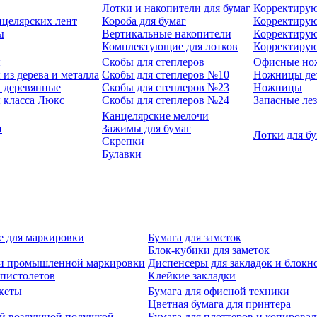
Лотки и накопители для бумаг
Корректирую
нцелярских лент
Короба для бумаг
Корректирую
ы
Вертикальные накопители
Корректирую
Комплектующие для лотков
Корректиру
ы
Скобы для степлеров
Офисные но
из дерева и металла
Скобы для степлеров №10
Ножницы де
 деревянные
Скобы для степлеров №23
Ножницы
 класса Люкс
Скобы для степлеров №24
Запасные ле
Канцелярские мелочи
и
Зажимы для бумаг
Лотки для б
Скрепки
Булавки
е для маркировки
Бумага для заметок
Блок-кубики для заметок
й и промышленной маркировки
Диспенсеры для закладок и блокн
-пистолетов
Клейкие закладки
кеты
Бумага для офисной техники
Цветная бумага для принтера
ой воздушной подушкой
Бумага для плоттеров и копирова