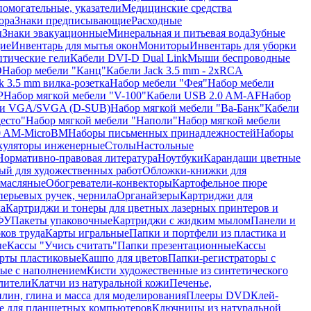
помогательные, указатели
Медицинские средства
ора
Знаки предписывающие
Расходные
ы
Знаки эвакуационные
Минеральная и питьевая вода
Зубные
ие
Инвентарь для мытья окон
Мониторы
Инвентарь для уборки
птические гели
Кабели DVI-D Dual Link
Мыши беспроводные
D
Набор мебели "Канц"
Кабели Jack 3.5 mm - 2xRCA
k 3.5 mm вилка-розетка
Набор мебели "Фея"
Набор мебели
P
Набор мягкой мебели "V-100"
Кабели USB 2.0 AM-AF
Набор
ли VGA/SVGA (D-SUB)
Набор мягкой мебели "Ва-Банк"
Кабели
есто"
Набор мягкой мебели "Наполи"
Набор мягкой мебели
0 AM-MicroBM
Наборы письменных принадлежностей
Наборы
куляторы инженерные
Столы
Настольные
Нормативно-правовая литература
Ноутбуки
Карандаши цветные
ый для художественных работ
Обложки-книжки для
 масляные
Обогреватели-конвекторы
Картофельное пюре
перьевых ручек, чернила
Органайзеры
Картриджи для
а
Картриджи и тонеры для цветных лазерных принтеров и
МФУ
Пакеты упаковочные
Картриджи с жидким мылом
Панели и
ков труда
Карты игральные
Папки и портфели из пластика и
ые
Кассы "Учись считать"
Папки презентационные
Кассы
рты пластиковые
Кашпо для цветов
Папки-регистраторы с
ые с наполнением
Кисти художественные из синтетического
лители
Клатчи из натуральной кожи
Печенье,
лин, глина и масса для моделирования
Плееры DVD
Клей-
е для планшетных компьютеров
Ключницы из натуральной