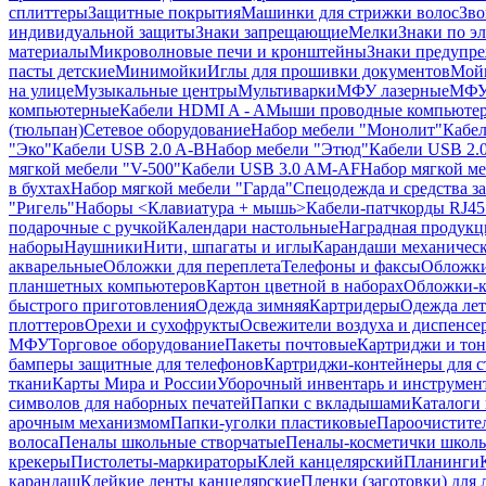
сплиттеры
Защитные покрытия
Машинки для стрижки волос
Зво
индивидуальной защиты
Знаки запрещающие
Мелки
Знаки по э
материалы
Микроволновые печи и кронштейны
Знаки предупр
пасты детские
Минимойки
Иглы для прошивки документов
Мойк
на улице
Музыкальные центры
Мультиварки
МФУ лазерные
МФУ
компьютерные
Кабели HDMI A - A
Мыши проводные компьюте
(тюльпан)
Сетевое оборудование
Набор мебели "Монолит"
Кабел
"Эко"
Кабели USB 2.0 A-B
Набор мебели "Этюд"
Кабели USB 2.0
мягкой мебели "V-500"
Кабели USB 3.0 AM-AF
Набор мягкой ме
в бухтах
Набор мягкой мебели "Гарда"
Спецодежда и средства 
"Ригель"
Наборы <Клавиатура + мышь>
Кабели-патчкорды RJ45 
подарочные с ручкой
Календари настольные
Наградная продукц
наборы
Наушники
Нити, шпагаты и иглы
Карандаши механичес
акварельные
Обложки для переплета
Телефоны и факсы
Обложки
планшетных компьютеров
Картон цветной в наборах
Обложки-к
быстрого приготовления
Одежда зимняя
Картридеры
Одежда лет
плоттеров
Орехи и сухофрукты
Освежители воздуха и диспенсе
МФУ
Торговое оборудование
Пакеты почтовые
Картриджи и тон
бамперы защитные для телефонов
Картриджи-контейнеры для 
ткани
Карты Мира и России
Уборочный инвентарь и инструмен
символов для наборных печатей
Папки с вкладышами
Каталоги 
арочным механизмом
Папки-уголки пластиковые
Пароочистите
волоса
Пеналы школьные створчатые
Пеналы-косметички школ
крекеры
Пистолеты-маркираторы
Клей канцелярский
Планинги
карандаш
Клейкие ленты канцелярские
Пленки (заготовки) для