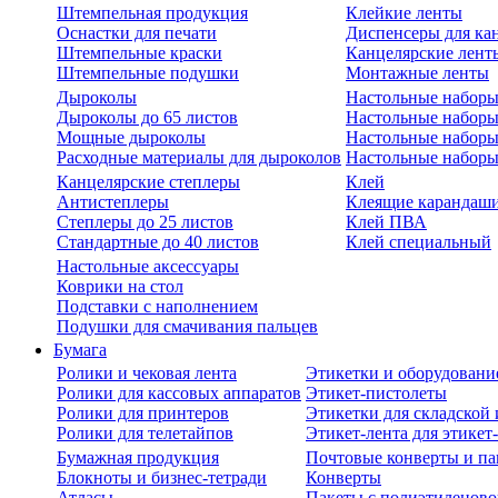
Штемпельная продукция
Клейкие ленты
Оснастки для печати
Диспенсеры для ка
Штемпельные краски
Канцелярские лент
Штемпельные подушки
Монтажные ленты
Дыроколы
Настольные набор
Дыроколы до 65 листов
Настольные наборы 
Мощные дыроколы
Настольные наборы
Расходные материалы для дыроколов
Настольные наборы
Канцелярские степлеры
Клей
Антистеплеры
Клеящие карандаш
Степлеры до 25 листов
Клей ПВА
Стандартные до 40 листов
Клей специальный
Настольные аксессуары
Коврики на стол
Подставки с наполнением
Подушки для смачивания пальцев
Бумага
Ролики и чековая лента
Этикетки и оборудовани
Ролики для кассовых аппаратов
Этикет-пистолеты
Ролики для принтеров
Этикетки для складско
Ролики для телетайпов
Этикет-лента для этикет
Бумажная продукция
Почтовые конверты и па
Блокноты и бизнес-тетради
Конверты
Атласы
Пакеты с полиэтиленов