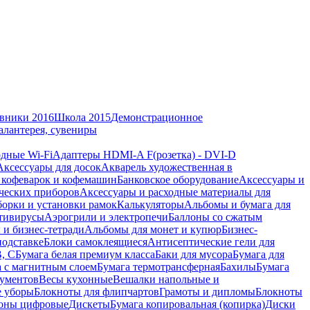
вники 2016
Школа 2015
Демонстрационное
алантерея, сувениры
дные Wi-Fi
Адаптеры HDMI-A F(розетка) - DVI-D
Аксессуары для досок
Акварель художественная в
 кофеварок и кофемашин
Банковское оборудование
Аксессуары и
ческих приборов
Аксессуары и расходные материалы для
борки и установки рамок
Калькуляторы
Альбомы и бумага для
тивирусы
Аэрогрили и электропечи
Баллоны со сжатым
 и бизнес-тетради
Альбомы для монет и купюр
Бизнес-
подставке
Блоки самоклеящиеся
Антисептические гели для
В, С
Бумага белая премиум класса
Баки для мусора
Бумага для
а с магнитным слоем
Бумага термотрансферная
Бахилы
Бумага
кументов
Весы кухонные
Вешалки напольные и
е уборы
Блокноты для флипчартов
Грамоты и дипломы
Блокноты
оны цифровые
Дискеты
Бумага копировальная (копирка)
Диски