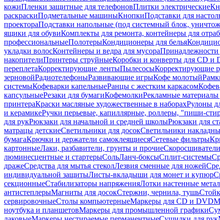
кожи
Пленки защитные для телефонов
Плитки электрические
Кн
раскраски
Подметальные машины
Кнопки
Подставки для настол
проектора
Подставки напольные (под системный блок, уничтожи
ящики для обуви
Комплекты для ремонта, контейнеры для отра
профессиональные
Полотеры
Кондиционеры для белья
Кондицио
укладки волос
Контейнеры и ведра для мусора
Принадлежности 
накопители
Принтеры струйные
Коробки и конверты для CD и
переплета
Корректирующие ленты
Пылесосы
Корректирующие р
зерновой
Радиотелефоны
Развивающие игры
Кофе молотый
Рамк
системы
Кофеварки капельные
Ранцы с жестким каркасом
Кофев
капсульные
Резаки для бумаги
Кофемолки
Рекламные материалы 
принтера
Краски масляные художественные в наборах
Рулоны д
и керамике
Ручки перьевые, капиллярные, роллеры, "пиши-сти
для рук
Рюкзаки для начальной и средней школы
Рюкзаки для ст
матрацы детские
Светильники для досок
Светильники накладны
бумага
Крючки и держатели самоклеящиеся
Сетевые фильтры
Кр
картонные
Лаки, разбавители, грунты и прочие
Скоросшиватели
люминесцентные и стартеры
Соль
Ланч-боксы
Сплит-системы
Ср
драже
Средства для мытья стекол
Лезвия сменные для ножей
Сре
индивидуальной защиты
Листы-вкладыши для монет и купюр
С
секционные
Стабилизаторы напряжения
Лотки настенные мета
антистеплеры
Магниты для досок
Стержни, чернила, тушь
Стойк
сервировочные
Столы компьютерные
Маркеры для CD и DVD
М
ноутбука и планшетов
Маркеры для промышленной графики
Су
лаковые
Маркеры нестираемые перманентные
Сушилки для рук