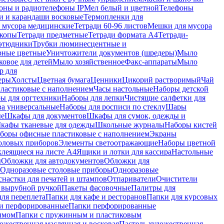
оны и радиотелефоны IP
Мел белый и цветной
Телефоны
и и карандаши восковые
Термопленки для
 мусора медицинские
Тетради 60-96 листов
Мешки для мусора
копы
Тетради предметные
Тетради формата А4
Тетради-
этюдники
Трубки люминесцентные и
рные цветные
Уничтожители документов (шредеры)
Мыло
овое для детей
Мыло хозяйственное
Факс-аппараты
Мыло
р для
еры
Холсты
Цветная бумага
Ценники
Цикорий растворимый
Чай
пластиковые с наполнением
Часы настольные
Наборы детской
ы для оргтехники
Наборы для лепки
Чистящие салфетки для
ва универсальные
Наборы для росписи по стеклу
Шары
ые
Шкафы для документов
Шкафы для сумок, одежды и
кафы тканевые для одежды
Школьные журналы
Наборы кистей
боры офисные пластиковые с наполнением
Экраны
оловых приборов
Элементы светоотражающие
Наборы цветной
клеящиеся на листе А4
Ящики и лотки для кассира
Настольные
ы
Обложки для автодокументов
Обложки для
Одноразовые столовые приборы
Одноразовые
снастки для печатей и штампов
Отпариватели
Очистители
и вырубной ручкой
Пакеты фасовочные
Палитры для
ля переплета
Папки для кафе и ресторанов
Папки для курсовых
и перфорированные
Папки перфорированные
имом
Папки с пружинным и пластиковым
ожественная маслянная и восковая
Пастель художественная