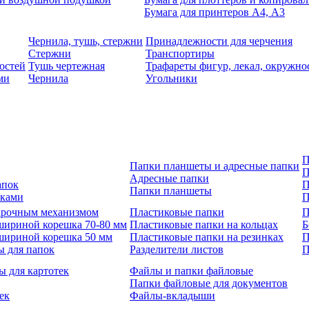
Бумага для принтеров А4, А3
Чернила, тушь, стержни
Принадлежности для черчения
Стержни
Транспортиры
остей
Тушь чертежная
Трафареты фигур, лекал, окружно
ми
Чернила
Угольники
П
Папки планшеты и адресные папки
П
Адресные папки
апок
П
Папки планшеты
зками
П
 арочным механизмом
Пластиковые папки
П
шириной корешка 70-80 мм
Пластиковые папки на кольцах
Б
шириной корешка 50 мм
Пластиковые папки на резинках
П
ы для папок
Разделители листов
П
ы для картотек
Файлы и папки файловые
Папки файловые для документов
ек
Файлы-вкладыши