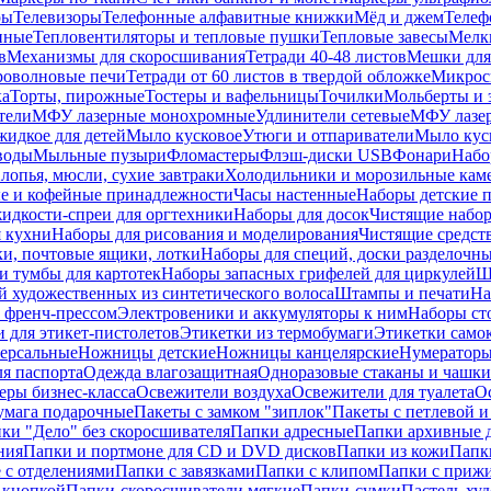
ры
Телевизоры
Телефонные алфавитные книжки
Мёд и джем
Телеф
енные
Тепловентиляторы и тепловые пушки
Тепловые завесы
Мелк
в
Механизмы для скоросшивания
Тетради 40-48 листов
Мешки для
оволновые печи
Тетради от 60 листов в твердой обложке
Микрос
ка
Торты, пирожные
Тостеры и вафельницы
Точилки
Мольберты и 
тели
МФУ лазерные монохромные
Удлинители сетевые
МФУ лазе
идкое для детей
Мыло кусковое
Утюги и отпариватели
Мыло куск
воды
Мыльные пузыри
Фломастеры
Флэш-диски USB
Фонари
Набо
лопья, мюсли, сухие завтраки
Холодильники и морозильные кам
е и кофейные принадлежности
Часы настенные
Наборы детские 
идкости-спреи для оргтехники
Наборы для досок
Чистящие набор
я кухни
Наборы для рисования и моделирования
Чистящие средст
и, почтовые ящики, лотки
Наборы для специй, доски разделочн
 тумбы для картотек
Наборы запасных грифелей для циркулей
Ш
й художественных из синтетического волоса
Штампы и печати
На
 френч-прессом
Электровеники и аккумуляторы к ним
Наборы ст
 для этикет-пистолетов
Этикетки из термобумаги
Этикетки само
ерсальные
Ножницы детские
Ножницы канцелярские
Нумератор
я паспорта
Одежда влагозащитная
Одноразовые стаканы и чашки
еры бизнес-класса
Освежители воздуха
Освежители для туалета
О
умага подарочные
Пакеты с замком "зиплок"
Пакеты с петлевой 
ки "Дело" без скоросшивателя
Папки адресные
Папки архивные д
ния
Папки и портмоне для CD и DVD дисков
Папки из кожи
Папк
 с отделениями
Папки с завязками
Папки с клипом
Папки с приж
 кнопкой
Папки-скоросшиватели мягкие
Папки-сумки
Пастель худ