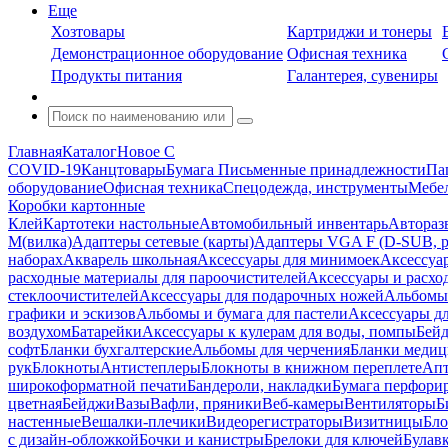
Еще
Хозтовары
Картриджи и тонеры
Демонстрационное оборудование
Офисная техника
Продукты питания
Галантерея, сувениры
Главная
Каталог
Новое С
COVID-19
Канцтовары
Бумага
Письменные принадлежности
Па
оборудование
Офисная техника
Спецодежда, инструменты
Мебел
Коробки картонные
Клей
Картотеки настольные
Автомобильный инвентарь
Автораз
M(вилка)
Адаптеры сетевые (карты)
Адаптеры VGA F (D-SUB, ро
наборах
Акварель школьная
Аксессуары для минимоек
Аксессуа
расходные материалы для пароочистителей
Аксессуары и расхо
стеклоочистителей
Аксессуары для подарочных ножей
Альбомы 
графики и эскизов
Альбомы и бумага для пастели
Аксессуары дл
воздухом
Батарейки
Аксессуары к кулерам для воды, помпы
Бейд
софт
Бланки бухгалтерские
Альбомы для черчения
Бланки медиц
рук
Блокноты
Антистеплеры
Блокноты в книжном переплете
Апт
широкоформатной печати
Бандероли, накладки
Бумага перфори
цветная
Бейджи
Вазы
Вафли, пряники
Веб-камеры
Вентиляторы
Б
настенные
Вешалки-плечики
Видеорегистраторы
Визитницы
Бло
с дизайн-обложкой
Бочки и канистры
Брелоки для ключей
Булав