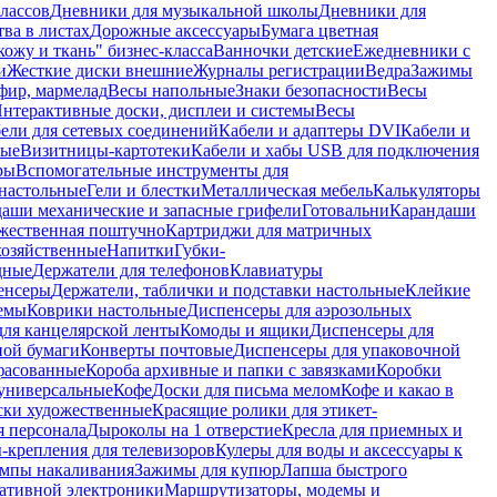
лассов
Дневники для музыкальной школы
Дневники для
тва в листах
Дорожные аксессуары
Бумага цветная
ожу и ткань" бизнес-класса
Ванночки детские
Ежедневники с
и
Жесткие диски внешние
Журналы регистрации
Ведра
Зажимы
фир, мармелад
Весы напольные
Знаки безопасности
Весы
нтерактивные доски, дисплеи и системы
Весы
ели для сетевых соединений
Кабели и адаптеры DVI
Кабели и
ные
Визитницы-картотеки
Кабели и хабы USB для подключения
ры
Вспомогательные инструменты для
настольные
Гели и блестки
Металлическая мебель
Калькуляторы
аши механические и запасные грифели
Готовальни
Карандаши
жественная поштучно
Картриджи для матричных
хозяйственные
Напитки
Губки-
дные
Держатели для телефонов
Клавиатуры
енсеры
Держатели, таблички и подставки настольные
Клейкие
емы
Коврики настольные
Диспенсеры для аэрозольных
ля канцелярской ленты
Комоды и ящики
Диспенсеры для
ной бумаги
Конверты почтовые
Диспенсеры для упаковочной
фасованные
Короба архивные и папки с завязками
Коробки
универсальные
Кофе
Доски для письма мелом
Кофе и какао в
ски художественные
Красящие ролики для этикет-
я персонала
Дыроколы на 1 отверстие
Кресла для приемных и
крепления для телевизоров
Кулеры для воды и аксессуары к
мпы накаливания
Зажимы для купюр
Лапша быстрого
тативной электроники
Маршрутизаторы, модемы и