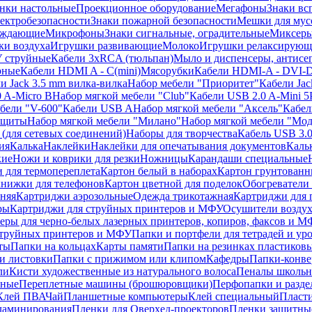
нки настольные
Проекционное оборудование
Мегафоны
Знаки вс
лектробезопасности
Знаки пожарной безопасности
Мешки для мус
еждающие
Микрофоны
Знаки сигнальные, оградительные
Миксер
и воздуха
Игрушки развивающие
Молоко
Игрушки релаксирующ
 струйные
Кабели 3xRCA (тюльпан)
Мыло и диспенсеры, антисе
рные
Кабели HDMI A - C(mini)
Мясорубки
Кабели HDMI-A - DVI-
и Jack 3.5 mm вилка-вилка
Набор мебели "Приоритет"
Кабели Jac
 A-Micro B
Набор мягкой мебели "Club"
Кабели USB 2.0 A-Mini 5
бели "V-600"
Кабели USB A
Набор мягкой мебели "Аксель"
Кабе
защиты
Набор мягкой мебели "Милано"
Набор мягкой мебели "Мод
(для сетевых соединений)
Наборы для творчества
Кабель USB 3.
ия
Калька
Наклейки
Наклейки для опечатывания документов
Каль
кие
Ножи и коврики для резки
Ножницы
Карандаши специальные
 для термопереплета
Картон белый в наборах
Картон грунтованн
нижки для телефонов
Картон цветной для поделок
Обогреватели
няя
Картриджи аэрозольные
Одежда трикотажная
Картриджи для 
ры
Картриджи для струйных принтеров и МФУ
Осушители воздух
еры для черно-белых лазерных принтеров, копиров, факсов и 
струйных принтеров и МФУ
Папки и портфели для тетрадей и уро
ты
Папки на кольцах
Карты памяти
Папки на резинках пластиков
и листовки
Папки с прижимом или клипом
Кафедры
Папки-конве
ли
Кисти художественные из натурального волоса
Пеналы школьн
ьные
Переплетные машины (брошюровщики)
Перфопапки и разде
Клей ПВА
Чай
Планшетные компьютеры
Клей специальный
Пласти
 ламинирования
Пленки для Оверхед-проекторов
Пленки защитны