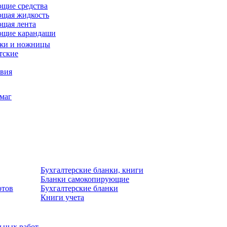
щие средства
щая жидкость
щая лента
ющие карандаши
жи и ножницы
тские
звия
умаг
Бухгалтерские бланки, книги
Бланки самокопирующие
отов
Бухгалтерские бланки
Книги учета
льных работ