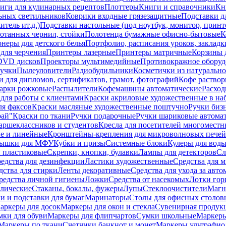
иги для кулинарных рецептов
Плоттеры
Книги и справочники
Кн
ьных светильников
Коврики входные грязезащитные
Подставки д
тель ит.д.)
Подставки настольные (под ноутбук, монитор, принтер
ботанных чернил, стойки
Полотенца бумажные офисно-бытовые
К
неры для детского белья
Портфолио, расписания уроков, закладк
для черчения
Принтеры лазерные
Принтеры матричные
Корзины 
 DVD дисков
Проекторы мультимедийные
Противокражное оборуд
учки
Пылеуловители
Радиобудильники
Косметички из натуральн
и для дипломов, сертификатов, грамот, фотографий
Кофе раство
арки рожковые
Распылители
Кофемашины автоматические
Расход
для работы с клиентами
Краски акриловые художественные в на
ля факсов
Краски масляные художественные поштучно
Ручки бизн
рай"
Краски по ткани
Ручки подарочные
Ручки шариковые автома
аршеклассников и студентов
Кресла для посетителей многоместн
е и линейные
Кронштейны-крепления для микроволновых печей
ышки для МФУ
Кубки и призы
Системные блоки
Кулеры для вод
 пластиковые
Скрепки, кнопки, булавки
Лампы для детекторов
Сл
едства для дезинфекции
Ластики художественные
Средства для 
дства для стирки
Ленты декоративные
Средства для ухода за авт
редства личной гигиены
Ложки
Средства от насекомых
Лотки гор
ллические
Стаканы, бокалы, фужеры
Лупы
Стеклоочистители
Магн
и и подставки для бумаг
Маринаторы
Столы для офисных столовы
аркеры для досок
Маркеры для окон и стекла
Сувенирная продук
мки для обуви
Маркеры для флипчартов
Сумки школьные
Маркеры
Маркеры по ткани
Счетчики банкнот и монет
Маркеры ультрафио