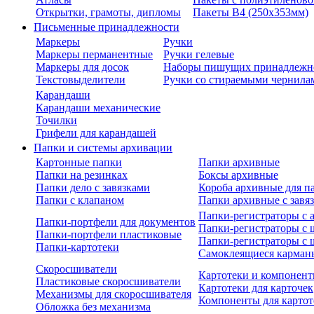
Открытки, грамоты, дипломы
Пакеты В4 (250х353мм)
Письменные принадлежности
Маркеры
Ручки
Маркеры перманентные
Ручки гелевые
Маркеры для досок
Наборы пишущих принадлежн
Текстовыделители
Ручки со стираемыми чернила
Карандаши
Карандаши механические
Точилки
Грифели для карандашей
Папки и системы архивации
Картонные папки
Папки архивные
Папки на резинках
Боксы архивные
Папки дело с завязками
Короба архивные для п
Папки с клапаном
Папки архивные с завя
Папки-регистраторы с
Папки-портфели для документов
Папки-регистраторы с 
Папки-портфели пластиковые
Папки-регистраторы с 
Папки-картотеки
Самоклеящиеся карман
Скоросшиватели
Картотеки и компонент
Пластиковые скоросшиватели
Картотеки для карточек
Механизмы для скоросшивателя
Компоненты для картот
Обложка без механизма