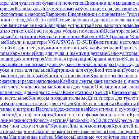
еры для туалетной бумаги и полотенец
Дневники для младших к
поделок
Клавиатуры
Документ-камеры
Бумага цветная для творчес
 форматная в наборах
Дыроколы
Ежедневники с покрытием "под к
ники с твердой обложкой
Ватные палочки и диски
Еженедельник
уков
Записные книжки
Зарядные устройства
Весы лабораторные
Зе
атью этикеток
Инвентарь для уборки помещений
Весы торговые
И
льные
Йогуртницы
Вешалки настенные
Кабели RCA (тюльпан)
Каб
ные
Кабели и адаптеры VGA/SVGA (D-SUB)
Визитницы настоль
стойки, дисплеи, кружки и монетницы
Какао
Календари
Гарниту
торы карманные
Гели для душа и шампуни детские
Калькуляторы 
ающие для плоттеров
Молочная продукция
Горшки детские
Каранд
пок
Грифели запасные
Гуашь художественная в наборах
Гуашь худо
убка и гель для пальцев
Картриджи для струйной техники
Губки 
ржатели для бейджей
Кисти для рисования
Клавиатуры беспрово
ржатели и рамки напольные
Клейкие ленты канцелярские и дисп
иги учета универсальные
Коврики для мыши
Операционные сист
испенсеры для жидкого мыла
Коммутаторы (Switch)
Диспенсеры д
к настольные
Конверты поздравительные
Диспенсеры для туалет
таз
Конференц-столики для стульев
Конфеты в коробках
Конфеты 
тенды и витрины
Пастель художественная
Косметички и сумочки 
ля них
Доски-флипчарты
Доски, стеки и формочки для лепки
Кра
принадлежности
Кресла детские
Дыроколы до 50 листов
Кресла дл
ием "под кожу и ткань"
Кронштейны для мониторов
Кронштейны-
аторы
Заварники
Лампы люминесцентные энергосберегающие
Ла
толы
Маникюрные наборы
Маркеры
Зарядные устройства для пор