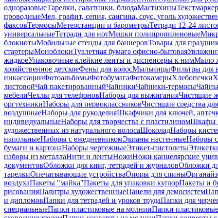
одноразовые
Тарелки, салатники, блюда
Мастихины
Текстмарке
проводные
Мел, графит, сепия, сангина, соус, уголь художеств
факсов
Термосы
Метеостанции и барометры
Тетради 12-24 листо
универсальные
Тетради для нот
Мешки полипропиленовые
Микр
блокноты
Мобильные стенды для баннеров
Товары для праздни
стартеры
Моноблоки
Туалетная бумага офисно-бытовая
Увлажни
жидкое
Упаковочные клейкие ленты и диспенсеры к ним
Мыло ж
хозяйственное детское
Фены для волос
Мыльницы
Фильтры для 
инкассации
Фотоальбомы
Фотобумага
Фотокамеры
Хлебопечки
Х
листовой
Чай пакетированный
Чайники
Чайники-термосы
Чайны
мебели
Чехлы для телефонов
Наборы для выжигания
Чистящие ж
оргтехники
Наборы для первоклассников
Чистящие средства дл
воздушные
Наборы для рукоделия
Шкафчики для ключей, аптечк
индивидуальные
Наборы для творчества с пластилином
Шкафы и
художественных из натурального волоса
Шоколад
Наборы кисте
напольные
Наборы с ежедневником
Экраны настенные
Наборы с
бумаги и картона
Наборы чертежные
Этикет-пистолеты
Этикетки
наборы из металла
Нити и ленты
Ножи
Ножи канцелярские унив
документов
Обложки для книг, тетрадей и журналов
Обложки дл
тарелки
Опечатывающие устройства
Опоры для спины
Органайз
воздуха
Пакеты "майка"
Пакеты для упаковки купюр
Пакеты и б
рисования
Палитры художественные
Панели для демосистем
Пап
и дипломов
Папки для тетрадей и уроков труда
Папки для черче
специальные
Папки пластиковые на молнии
Папки пластиковые
скоросшивателем
Папки-конверты на молнии
Папки-конверты с