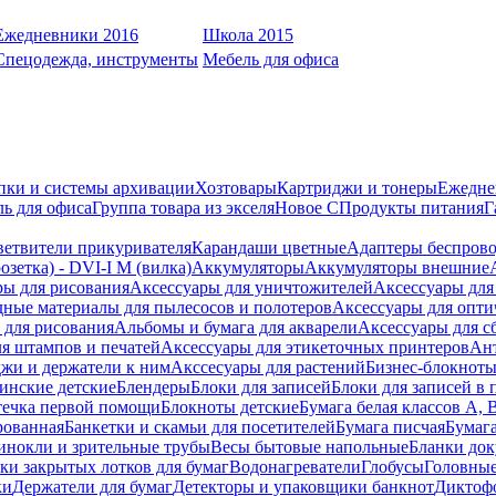
Ежедневники 2016
Школа 2015
Спецодежда, инструменты
Мебель для офиса
пки и системы архивации
Хозтовары
Картриджи и тонеры
Ежедне
ь для офиса
Группа товара из экселя
Новое С
Продукты питания
Г
ветвители прикуривателя
Карандаши цветные
Адаптеры беспрово
зетка) - DVI-I M (вилка)
Аккумуляторы
Аккумуляторы внешние
ры для рисования
Аксессуары для уничтожителей
Аксессуары для
дные материалы для пылесосов и полотеров
Аксессуары для опти
для рисования
Альбомы и бумага для акварели
Аксессуары для с
я штампов и печатей
Аксессуары для этикеточных принтеров
Ан
жи и держатели к ним
Акссесуары для растений
Бизнес-блокноты
инские детские
Блендеры
Блоки для записей
Блоки для записей в 
ечка первой помощи
Блокноты детские
Бумага белая классов А, 
рованная
Банкетки и скамьи для посетителей
Бумага писчая
Бумаг
инокли и зрительные трубы
Весы бытовые напольные
Бланки до
ки закрытых лотков для бумаг
Водонагреватели
Глобусы
Головны
ки
Держатели для бумаг
Детекторы и упаковщики банкнот
Диктоф