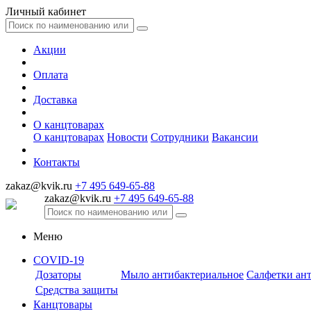
Личный кабинет
Акции
Оплата
Доставка
О канцтоварах
О канцтоварах
Новости
Сотрудники
Вакансии
Контакты
zakaz@kvik.ru
+7 495 649-65-88
zakaz@kvik.ru
+7 495 649-65-88
Меню
COVID-19
Дозаторы
Мыло антибактериальное
Салфетки ан
Средства защиты
Канцтовары