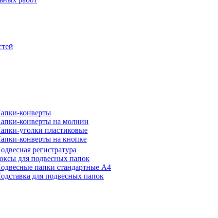
стей
апки-конверты
апки-конверты на молнии
апки-уголки пластиковые
апки-конверты на кнопке
одвесная регистратура
оксы для подвесных папок
одвесные папки стандартные А4
одставка для подвесных папок