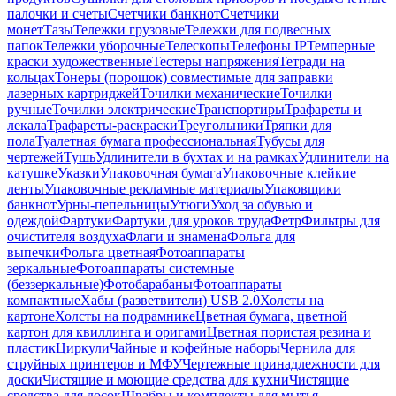
палочки и счеты
Счетчики банкнот
Счетчики
монет
Тазы
Тележки грузовые
Тележки для подвесных
папок
Тележки уборочные
Телескопы
Телефоны IP
Темперные
краски художественные
Тестеры напряжения
Тетради на
кольцах
Тонеры (порошок) совместимые для заправки
лазерных картриджей
Точилки механические
Точилки
ручные
Точилки электрические
Транспортиры
Трафареты и
лекала
Трафареты-раскраски
Треугольники
Тряпки для
пола
Туалетная бумага профессиональная
Тубусы для
чертежей
Тушь
Удлинители в бухтах и на рамках
Удлинители на
катушке
Указки
Упаковочная бумага
Упаковочные клейкие
ленты
Упаковочные рекламные материалы
Упаковщики
банкнот
Урны-пепельницы
Утюги
Уход за обувью и
одеждой
Фартуки
Фартуки для уроков труда
Фетр
Фильтры для
очистителя воздуха
Флаги и знамена
Фольга для
выпечки
Фольга цветная
Фотоаппараты
зеркальные
Фотоаппараты системные
(беззеркальные)
Фотобарабаны
Фотоаппараты
компактные
Хабы (разветвители) USB 2.0
Холсты на
картоне
Холсты на подрамнике
Цветная бумага, цветной
картон для квиллинга и оригами
Цветная пористая резина и
пластик
Циркули
Чайные и кофейные наборы
Чернила для
струйных принтеров и МФУ
Чертежные принадлежности для
доски
Чистящие и моющие средства для кухни
Чистящие
средства для досок
Швабры и комплекты для мытья