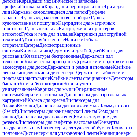
детские
Карандаши механические и запасные
грифели
Готовальни
Карандаши чернографитные
Грим для
лица
Карманы самоклеящиеся для папок
Грифели
запасные
Гуашь художественная в наборах
Гуашь
художественная поштучно
Картриджи для матричных
принтеров
Гуашь школьная
Картриджи для принтеров
этикеток
Губка и гель для пальцев
Картриджи для струйной
техники
Губки хозяйственные
Напитки
Губки-
стиратели
Датеры
Демонстрационные
системы
Кипятильники
Держатели для бейджей
Кисти для
рисования
Клавиатуры беспроводные
Держатели для
телефонов
Клавиатуры проводные
Держатели и подставки под
аксессуары для досок
Держатели и рамки напольные
Клейкие
ленты канцелярские и диспенсеры
Держатели, таблички и
подставки настольные
Клейкие ленты специальные
Детекторы
банкнот
Книги бухгалтерские
Книги учета
универсальные
Коврики для мыши
Операционные
системы
Коврики настольные
Диспенсеры для аэрозольных
картриджей
Колеса для кресел
Диспенсеры для
блоков
Колонки
Диспенсеры для жидкого мыла
Коммутаторы
(Switch)
Диспенсеры для канцелярской ленты
Комоды и
ящики
Диспенсеры для полотенец
Комплектующие для
резаков
Диспенсеры для салфеток настольные
Конверты
поздравительные
Диспенсеры для туалетной бумаги
Конверты
почтовые
Диспенсеры для упаковочной ленты
Кондиционеры