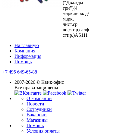
("Дважды
три")(4
марк,держ д/
марк,
чист.ср-
во,стир,салф
стир.)AS111
На главную
Компания
Информация
Помощь
+7 495 649-65-88
2007-2026 © Квик-офис
Все права защищены
О компании
Новости
Сотрудники
Вакансии
Магазины
Помощь
Условия оплаты