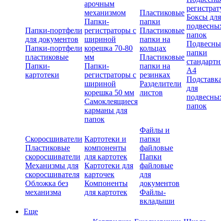
арочным
регистрат
механизмом
Пластиковые
Боксы для
Папки-
папки
подвесны
Папки-портфели
регистраторы с
Пластиковые
папок
для документов
шириной
папки на
Подвесны
Папки-портфели
корешка 70-80
кольцах
папки
пластиковые
мм
Пластиковые
стандарт
Папки-
Папки-
папки на
А4
картотеки
регистраторы с
резинках
Подставк
шириной
Разделители
для
корешка 50 мм
листов
подвесны
Самоклеящиеся
папок
карманы для
папок
Файлы и
Скоросшиватели
Картотеки и
папки
Пластиковые
компоненты
файловые
скоросшиватели
для картотек
Папки
Механизмы для
Картотеки для
файловые
скоросшивателя
карточек
для
Обложка без
Компоненты
документов
механизма
для картотек
Файлы-
вкладыши
Еще