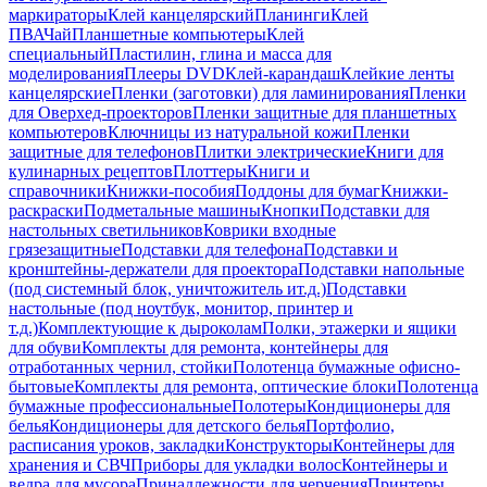
маркираторы
Клей канцелярский
Планинги
Клей
ПВА
Чай
Планшетные компьютеры
Клей
специальный
Пластилин, глина и масса для
моделирования
Плееры DVD
Клей-карандаш
Клейкие ленты
канцелярские
Пленки (заготовки) для ламинирования
Пленки
для Оверхед-проекторов
Пленки защитные для планшетных
компьютеров
Ключницы из натуральной кожи
Пленки
защитные для телефонов
Плитки электрические
Книги для
кулинарных рецептов
Плоттеры
Книги и
справочники
Книжки-пособия
Поддоны для бумаг
Книжки-
раскраски
Подметальные машины
Кнопки
Подставки для
настольных светильников
Коврики входные
грязезащитные
Подставки для телефона
Подставки и
кронштейны-держатели для проектора
Подставки напольные
(под системный блок, уничтожитель ит.д.)
Подставки
настольные (под ноутбук, монитор, принтер и
т.д.)
Комплектующие к дыроколам
Полки, этажерки и ящики
для обуви
Комплекты для ремонта, контейнеры для
отработанных чернил, стойки
Полотенца бумажные офисно-
бытовые
Комплекты для ремонта, оптические блоки
Полотенца
бумажные профессиональные
Полотеры
Кондиционеры для
белья
Кондиционеры для детского белья
Портфолио,
расписания уроков, закладки
Конструкторы
Контейнеры для
хранения и СВЧ
Приборы для укладки волос
Контейнеры и
ведра для мусора
Принадлежности для черчения
Принтеры