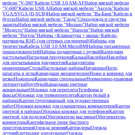
мебели "V-500"
Кабели USB 3.0 AM-AF
Набор мягкой мебели
"V-600"
Кабели USB A
Набор мягкой мебели "Аксель"
Кабели
VGA/SVGA (D-SUB)
Набор мягкой мебели "Ва-Банк"
Кабели в
бухтах
Набор мягкой мебели "Гарда"
Спецодежда и средства
защиты
Набор мягкой мебели "Милано"
Набор мягкой мебели
"Модесто"
Набор мягкой мебели "Наполи"
Набор мягкой
мебели "Ригель"
Наборы <Клавиатура + мышь>
Кабели-
патчкорды RJ45 (для сетевых соединений)
Наборы для
творчества
Кабель USB 3.0 AM-MicroBM
Наборы письменных
принадлежностей
Наборы подарочные с ручкой
Календари
настольные
Наградная продукция
Калька
Наклейки
Наклейки
для опечатывания документов
Калькуляторы
инженерные
Столы
Настольные наборы
Наушники
Нити,
шпагаты и иглы
Карандаши механические
Ножи и коврики для
резки
Ножницы
Карандаши специальные
Нормативно-правовая
литература
Ноутбуки
Карандаши цветные
акварельные
Обложки для переплета
Телефоны и
факсы
Обложки для термопереплета
Картон белый в
наборах
Картон грунтованный для художественных
работ
Обложки-книжки для планшетных компьютеров
Картон
цветной в наборах
Обложки-книжки для телефонов
Картон
цветной для поделок
Обогреватели масляные
Обогреватели-
конвекторы
Картофельное пюре быстрого
приготовления
Одежда зимняя
Картридеры
Одежда
летняя
Картриджи аэрозольные
Одежда