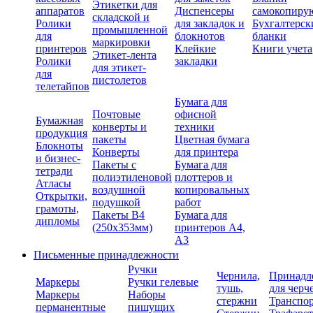
Этикетки для
аппаратов
Диспенсеры
самокопиру
складской и
Ролики
для закладок и
Бухгалтерск
промышленной
для
блокнотов
бланки
маркировки
принтеров
Клейкие
Книги учета
Этикет-лента
Ролики
закладки
для этикет-
для
пистолетов
телетайпов
Бумага для
Почтовые
офисной
Бумажная
конверты и
техники
продукция
пакеты
Цветная бумага
Блокноты
Конверты
для принтера
и бизнес-
Пакеты с
Бумага для
тетради
полиэтиленовой
плоттеров и
Атласы
воздушной
копировальных
Открытки,
подушкой
работ
грамоты,
Пакеты В4
Бумага для
дипломы
(250х353мм)
принтеров А4,
А3
Письменные принадлежности
Ручки
Чернила,
Принадл
Маркеры
Ручки гелевые
тушь,
для черч
Маркеры
Наборы
стержни
Транспо
перманентные
пишущих