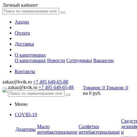
Личный кабинет
Акции
Оплата
Доставка
О канцтоварах
О канцтоварах
Новости
Сотрудники
Вакансии
Контакты
zakaz@kvik.ru
+7 495 649-65-88
zakaz@kvik.ru
+7 495 649-65-88
Товаров:
0
Товаров:
0
на
0 руб.
Меню
COVID-19
Средст
Мыло
Салфетки
дезинф
Дозаторы
антибактериальное
антибактериальные
и