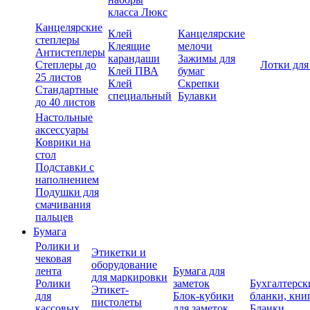
класса Люкс
Канцелярские
Клей
Канцелярские
степлеры
Клеящие
мелочи
Антистеплеры
карандаши
Зажимы для
Степлеры до
Лотки для
Клей ПВА
бумаг
25 листов
Клей
Скрепки
Стандартные
специальный
Булавки
до 40 листов
Настольные
аксессуары
Коврики на
стол
Подставки с
наполнением
Подушки для
смачивания
пальцев
Бумага
Ролики и
Этикетки и
чековая
оборудование
лента
Бумага для
для маркировки
Ролики
заметок
Бухгалтерск
Этикет-
для
Блок-кубики
бланки, кни
пистолеты
кассовых
для заметок
Бланки