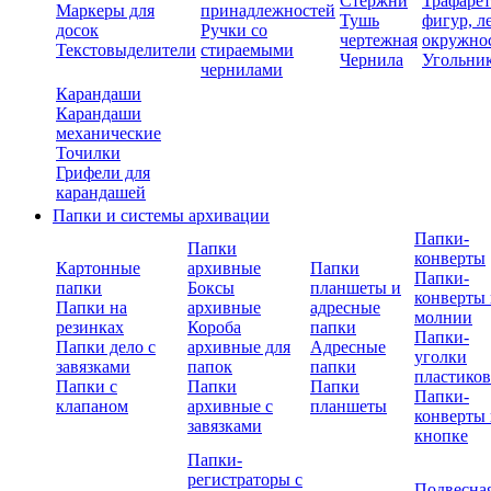
Стержни
Трафаре
Маркеры для
принадлежностей
Тушь
фигур, л
досок
Ручки со
чертежная
окружно
Текстовыделители
стираемыми
Чернила
Угольни
чернилами
Карандаши
Карандаши
механические
Точилки
Грифели для
карандашей
Папки и системы архивации
Папки-
Папки
конверты
Картонные
архивные
Папки
Папки-
папки
Боксы
планшеты и
конверты 
Папки на
архивные
адресные
молнии
резинках
Короба
папки
Папки-
Папки дело с
архивные для
Адресные
уголки
завязками
папок
папки
пластико
Папки с
Папки
Папки
Папки-
клапаном
архивные с
планшеты
конверты 
завязками
кнопке
Папки-
регистраторы с
Подвесна