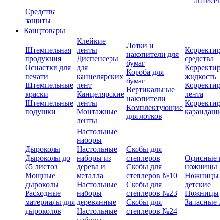
антисе
Средства
защиты
Канцтовары
Клейкие
Лотки и
Штемпельная
ленты
Корректи
накопители для
продукция
Диспенсеры
средства
бумаг
Оснастки для
для
Корректи
Короба для
печати
канцелярских
жидкость
бумаг
Штемпельные
лент
Корректи
Вертикальные
краски
Канцелярские
лента
накопители
Штемпельные
ленты
Корректи
Комплектующие
подушки
Монтажные
карандаш
для лотков
ленты
Настольные
наборы
Дыроколы
Настольные
Скобы для
Дыроколы до
наборы из
степлеров
Офисные 
65 листов
дерева и
Скобы для
ножницы
Мощные
металла
степлеров №10
Ножницы
дыроколы
Настольные
Скобы для
детские
Расходные
наборы
степлеров №23
Ножницы
материалы для
деревянные
Скобы для
Запасные 
дыроколов
Настольные
степлеров №24
наборы