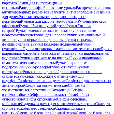
картотек
Рамки для информации и
ценников
Рапидографы
Расписание уроков
Распределители для
антигололедных реагентов
Реагенты антигололедные
Резинки
для денег
Розетки компьютерные, коннекторы и
периферия
Рулоны для касс из термобумаги
Рулоны для касс
офсетные
Ручки "5-й пишущий узел"
Ручки "пиши-
стирай"
Ручки гелевые автоматические
Ручки гелевые
неавтоматические
Ручки для наборов
Ручки капиллярные и
линеры
Ручки перьевые подарочные
Ручки перьевые
функциональные
Ручки роллеры подарочные
Ручки
сувенирные
Ручки шариковые масляные автоматические
Ручки
шариковые масляные неавтоматические
Ручки шариковые на
подставке
Ручки шариковые на шнурке
Ручки шариковые
неавтоматические с колпачком
Ручки шариковые
подарочные
Ручки-роллеры
Ручки-стилусы
Ручной
инструмент
Рюкзаки городские / для старшеклассников и
студентов
Рюкзаки городские с отделением для
ноутбука
Салфетки влажные детские
Салфетки для настольных
диспенсеров
Салфетки косметические
Салфетки
хозяйственные
Салфетницы
Сахарницы
Сейфы
взломостойкие
Сейфы огне-взломостойкие
Сейфы
огнестойкие
Сейфы оружейные
Сейфы офисные,
мебельные
Сиденья и рамы для многоместных кресел
Скатерти
столовые
Скобы для степлеров
Скрепки
Сладкие
напитки
Сменные блоки для органайзеров
Сменные блоки для