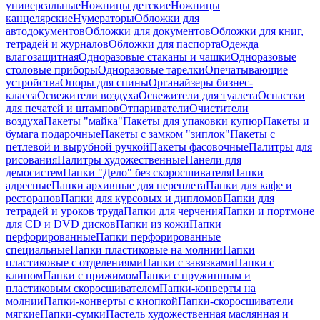
универсальные
Ножницы детские
Ножницы
канцелярские
Нумераторы
Обложки для
автодокументов
Обложки для документов
Обложки для книг,
тетрадей и журналов
Обложки для паспорта
Одежда
влагозащитная
Одноразовые стаканы и чашки
Одноразовые
столовые приборы
Одноразовые тарелки
Опечатывающие
устройства
Опоры для спины
Органайзеры бизнес-
класса
Освежители воздуха
Освежители для туалета
Оснастки
для печатей и штампов
Отпариватели
Очистители
воздуха
Пакеты "майка"
Пакеты для упаковки купюр
Пакеты и
бумага подарочные
Пакеты с замком "зиплок"
Пакеты с
петлевой и вырубной ручкой
Пакеты фасовочные
Палитры для
рисования
Палитры художественные
Панели для
демосистем
Папки "Дело" без скоросшивателя
Папки
адресные
Папки архивные для переплета
Папки для кафе и
ресторанов
Папки для курсовых и дипломов
Папки для
тетрадей и уроков труда
Папки для черчения
Папки и портмоне
для CD и DVD дисков
Папки из кожи
Папки
перфорированные
Папки перфорированные
специальные
Папки пластиковые на молнии
Папки
пластиковые с отделениями
Папки с завязками
Папки с
клипом
Папки с прижимом
Папки с пружинным и
пластиковым скоросшивателем
Папки-конверты на
молнии
Папки-конверты с кнопкой
Папки-скоросшиватели
мягкие
Папки-сумки
Пастель художественная маслянная и