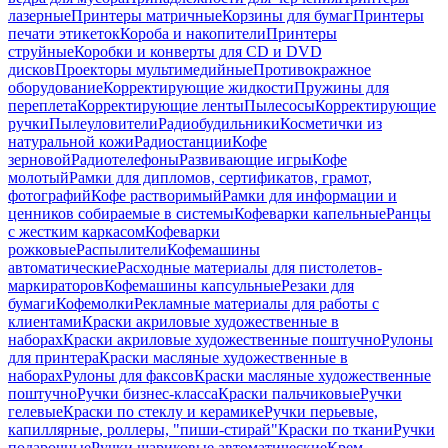
лазерные
Принтеры матричные
Корзины для бумаг
Принтеры
печати этикеток
Короба и накопители
Принтеры
струйные
Коробки и конверты для CD и DVD
дисков
Проекторы мультимедийные
Противокражное
оборудование
Корректирующие жидкости
Пружины для
переплета
Корректирующие ленты
Пылесосы
Корректирующие
ручки
Пылеуловители
Радиобудильники
Косметички из
натуральной кожи
Радиостанции
Кофе
зерновой
Радиотелефоны
Развивающие игры
Кофе
молотый
Рамки для дипломов, сертификатов, грамот,
фотографий
Кофе растворимый
Рамки для информации и
ценников собираемые в системы
Кофеварки капельные
Ранцы
с жестким каркасом
Кофеварки
рожковые
Распылители
Кофемашины
автоматические
Расходные материалы для пистолетов-
маркираторов
Кофемашины капсульные
Резаки для
бумаги
Кофемолки
Рекламные материалы для работы с
клиентами
Краски акриловые художественные в
наборах
Краски акриловые художественные поштучно
Рулоны
для принтера
Краски масляные художественные в
наборах
Рулоны для факсов
Краски масляные художественные
поштучно
Ручки бизнес-класса
Краски пальчиковые
Ручки
гелевые
Краски по стеклу и керамике
Ручки перьевые,
капиллярные, роллеры, "пиши-стирай"
Краски по ткани
Ручки
подарочные
Ручки шариковые автоматические
Крем