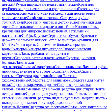
детский
Ручки шариковые неавтоматические
Крем для
рук
Рюкзаки для начальной и средней школы
Рюкзаки для
старшеклассников и студентов
Кресла для посетителей
многоместные
Салфетки столовые
Салфетки, губки,
тряпки
Сахар
Кровати и матрацы детские
Светильники для
досок
Светильники накладные и линейные
Кронштейны-
крепления для микроволновых печей
Светильники
настольные
Сейфы
Кружки
Сертификат-бумага
Крючки и
держатели самоклеящиеся
Сетевые фильтры
Крышки для
МФУ
Кубки и призы
Системные блоки
Кулеры для
воды
Сканеры
Сканеры штрихкодов
Скоросшиватели
картонные
Лаки, разбавители, грунты и
прочие
Скоросшиватели пластиковые
Скрепки, кнопки,
булавки
Лампы для
детекторов
Сливки
Смартфоны
Соковыжималки
Лампы-трубки
люминесцентные и стартеры
Соль
Ланч-боксы
Сплит-
системы
Средства для дезинфекции
Ластики
художественные
Средства для минимоек
Средства для мытья
пола
Леденцы, карамель и драже
Средства для мытья
стекол
Лезвия сменные для ножей
Средства для стирки
Ленты
декоративные
Средства для ухода за автомобилем
Лестницы и
стремянки
Линейки
Средства индивидуальной защиты
Листы-
вкладыши для монет и купюр
Средства личной
гигиены
Ложки
Средства от насекомых
Лотки горизонтальные