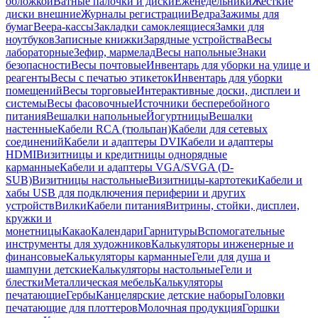
обложкой
Ватные палочки и диски
Еженедельники
Жесткие
диски внешние
Журналы регистрации
Ведра
Зажимы для
бумаг
Веера-кассы
Закладки самоклеящиеся
Замки для
ноутбуков
Записные книжки
Зарядные устройства
Весы
лабораторные
Зефир, мармелад
Весы напольные
Знаки
безопасности
Весы почтовые
Инвентарь для уборки на улице и
реагенты
Весы с печатью этикеток
Инвентарь для уборки
помещений
Весы торговые
Интерактивные доски, дисплеи и
системы
Весы фасовочные
Источники бесперебойного
питания
Вешалки напольные
Йогуртницы
Вешалки
настенные
Кабели RCA (тюльпан)
Кабели для сетевых
соединений
Кабели и адаптеры DVI
Кабели и адаптеры
HDMI
Визитницы и кредитницы однорядные
карманные
Кабели и адаптеры VGA/SVGA (D-
SUB)
Визитницы настольные
Визитницы-картотеки
Кабели и
хабы USB для подключения периферии и других
устройств
Вилки
Кабели питания
Витрины, стойки, дисплеи,
кружки и
монетницы
Какао
Календари
Гарнитуры
Вспомогательные
инструменты для художников
Калькуляторы инженерные и
финансовые
Калькуляторы карманные
Гели для душа и
шампуни детские
Калькуляторы настольные
Гели и
блестки
Металлическая мебель
Калькуляторы
печатающие
Гербы
Канцелярские детские наборы
Головки
печатающие для плоттеров
Молочная продукция
Горшки