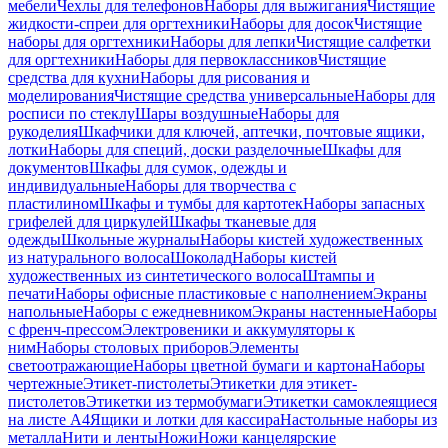
мебели
Чехлы для телефонов
Наборы для выжигания
Чистящие
жидкости-спреи для оргтехники
Наборы для досок
Чистящие
наборы для оргтехники
Наборы для лепки
Чистящие салфетки
для оргтехники
Наборы для первоклассников
Чистящие
средства для кухни
Наборы для рисования и
моделирования
Чистящие средства универсальные
Наборы для
росписи по стеклу
Шары воздушные
Наборы для
рукоделия
Шкафчики для ключей, аптечки, почтовые ящики,
лотки
Наборы для специй, доски разделочные
Шкафы для
документов
Шкафы для сумок, одежды и
индивидуальные
Наборы для творчества с
пластилином
Шкафы и тумбы для картотек
Наборы запасных
грифелей для циркулей
Шкафы тканевые для
одежды
Школьные журналы
Наборы кистей художественных
из натурального волоса
Шоколад
Наборы кистей
художественных из синтетического волоса
Штампы и
печати
Наборы офисные пластиковые с наполнением
Экраны
напольные
Наборы с ежедневником
Экраны настенные
Наборы
с френч-прессом
Электровеники и аккумуляторы к
ним
Наборы столовых приборов
Элементы
светоотражающие
Наборы цветной бумаги и картона
Наборы
чертежные
Этикет-пистолеты
Этикетки для этикет-
пистолетов
Этикетки из термобумаги
Этикетки самоклеящиеся
на листе А4
Ящики и лотки для кассира
Настольные наборы из
металла
Нити и ленты
Ножи
Ножи канцелярские