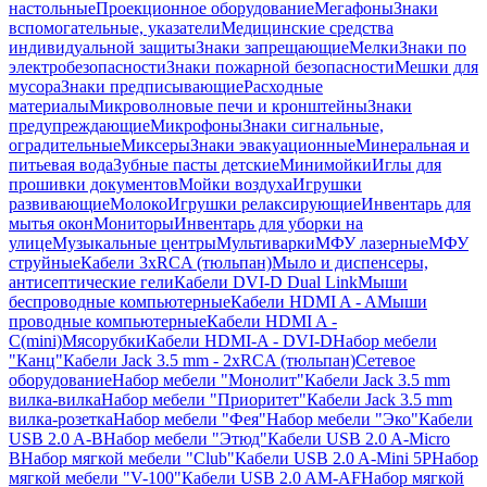
настольные
Проекционное оборудование
Мегафоны
Знаки
вспомогательные, указатели
Медицинские средства
индивидуальной защиты
Знаки запрещающие
Мелки
Знаки по
электробезопасности
Знаки пожарной безопасности
Мешки для
мусора
Знаки предписывающие
Расходные
материалы
Микроволновые печи и кронштейны
Знаки
предупреждающие
Микрофоны
Знаки сигнальные,
оградительные
Миксеры
Знаки эвакуационные
Минеральная и
питьевая вода
Зубные пасты детские
Минимойки
Иглы для
прошивки документов
Мойки воздуха
Игрушки
развивающие
Молоко
Игрушки релаксирующие
Инвентарь для
мытья окон
Мониторы
Инвентарь для уборки на
улице
Музыкальные центры
Мультиварки
МФУ лазерные
МФУ
струйные
Кабели 3xRCA (тюльпан)
Мыло и диспенсеры,
антисептические гели
Кабели DVI-D Dual Link
Мыши
беспроводные компьютерные
Кабели HDMI A - A
Мыши
проводные компьютерные
Кабели HDMI A -
C(mini)
Мясорубки
Кабели HDMI-A - DVI-D
Набор мебели
"Канц"
Кабели Jack 3.5 mm - 2xRCA (тюльпан)
Сетевое
оборудование
Набор мебели "Монолит"
Кабели Jack 3.5 mm
вилка-вилка
Набор мебели "Приоритет"
Кабели Jack 3.5 mm
вилка-розетка
Набор мебели "Фея"
Набор мебели "Эко"
Кабели
USB 2.0 A-B
Набор мебели "Этюд"
Кабели USB 2.0 A-Micro
B
Набор мягкой мебели "Club"
Кабели USB 2.0 A-Mini 5P
Набор
мягкой мебели "V-100"
Кабели USB 2.0 AM-AF
Набор мягкой