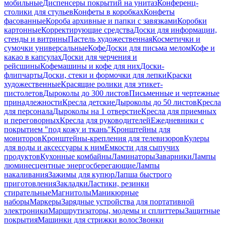
мобильные
Диспенсеры покрытий на унитаз
Конференц-
столики для стульев
Конфеты в коробках
Конфеты
фасованные
Короба архивные и папки с завязками
Коробки
картонные
Корректирующие средства
Доски для информации,
стенды и витрины
Пастель художественная
Косметички и
сумочки универсальные
Кофе
Доски для письма мелом
Кофе и
какао в капсулах
Доски для черчения и
рейсшины
Кофемашины и кофе для них
Доски-
флипчарты
Доски, стеки и формочки для лепки
Краски
художественные
Красящие ролики для этикет-
пистолетов
Дыроколы до 300 листов
Письменные и чертежные
принадлежности
Кресла детские
Дыроколы до 50 листов
Кресла
для персонала
Дыроколы на 1 отверстие
Кресла для приемных
и переговорных
Кресла для руководителей
Ежедневники с
покрытием "под кожу и ткань"
Кронштейны для
мониторов
Кронштейны-крепления для телевизоров
Кулеры
для воды и аксессуары к ним
Емкости для сыпучих
продуктов
Кухонные комбайны
Ламинаторы
Заварники
Лампы
люминесцентные энергосберегающие
Лампы
накаливания
Зажимы для купюр
Лапша быстрого
приготовления
Закладки
Ластики, резинки
стирательные
Магнитолы
Маникюрные
наборы
Маркеры
Зарядные устройства для портативной
электроники
Маршрутизаторы, модемы и сплиттеры
Защитные
покрытия
Машинки для стрижки волос
Звонки