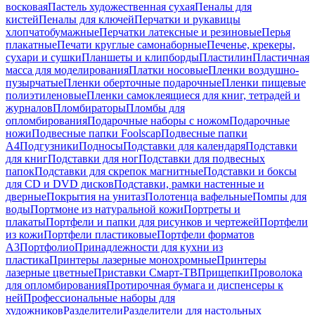
восковая
Пастель художественная сухая
Пеналы для
кистей
Пеналы для ключей
Перчатки и рукавицы
хлопчатобумажные
Перчатки латексные и резиновые
Перья
плакатные
Печати круглые самонаборные
Печенье, крекеры,
сухари и сушки
Планшеты и клипборды
Пластилин
Пластичная
масса для моделирования
Платки носовые
Пленки воздушно-
пузырчатые
Пленки оберточные подарочные
Пленки пищевые
полиэтиленовые
Пленки самоклеящиеся для книг, тетрадей и
журналов
Пломбираторы
Пломбы для
опломбирования
Подарочные наборы с ножом
Подарочные
ножи
Подвесные папки Foolscap
Подвесные папки
А4
Подгузники
Подносы
Подставки для календаря
Подставки
для книг
Подставки для ног
Подставки для подвесных
папок
Подставки для скрепок магнитные
Подставки и боксы
для CD и DVD дисков
Подставки, рамки настенные и
дверные
Покрытия на унитаз
Полотенца вафельные
Помпы для
воды
Портмоне из натуральной кожи
Портреты и
плакаты
Портфели и папки для рисунков и чертежей
Портфели
из кожи
Портфели пластиковые
Портфели форматов
А3
Портфолио
Принадлежности для кухни из
пластика
Принтеры лазерные монохромные
Принтеры
лазерные цветные
Приставки Смарт-ТВ
Прищепки
Проволока
для опломбирования
Протирочная бумага и диспенсеры к
ней
Профессиональные наборы для
художников
Разделители
Разделители для настольных