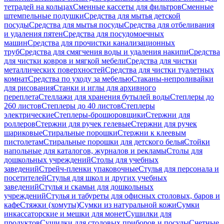
тетрадей на кольцах
Сменные кассеты для фильтров
Сменные
штемпельные подушки
Средства для мытья детской
посуды
Средства для мытья посуды
Средства для отбеливания
и удаления пятен
Средства для посудомоечных
машин
Средства для прочистки канализационных
труб
Средства для смягчения воды и удаления накипи
Средства
для чистки ковров и мягкой мебели
Средства для чистки
металлических поверхностей
Средства для чистки туалетных
комнат
Средства по уходу за мебелью
Стаканы-непроливайки
для рисования
Станки и иглы для архивного
переплета
Стеллажи для хранения бутылей воды
Степлеры до
260 листов
Степлеры до 40 листов
Степлеры
электрические
Степлеры-брошюровщики
Стержни для
роллеров
Стержни для ручек гелевые
Стержни для ручек
шариковые
Стиральные порошки
Стержни к клеевым
пистолетам
Стиральные порошки для детского белья
Стойки
напольные для каталогов, журналов и рекламы
Столы для
дошкольных учреждений
Столы для учебных
заведений
Стрейч-пленки упаковочные
Стулья для персонала и
посетителей
Стулья для школ и других учебных
заведений
Стулья и скамьи для дошкольных
учреждений
Стулья и табуреты для офисных столовых, баров и
кафе
Стяжки (хомуты)
Сумки из натуральной кожи
Сумки
инкассаторские и мешки для монет
Сушилки для
продуктов
Сушилки для столовых приборов и посуды
Счетные