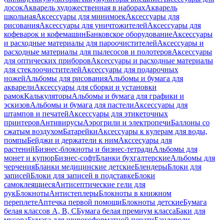
досок
Акварель художественная в наборах
Акварель
школьная
Аксессуары для минимоек
Аксессуары для
рисования
Аксессуары для уничтожителей
Аксессуары для
кофеварок и кофемашин
Банковское оборудование
Аксессуары
и расходные материалы для пароочистителей
Аксессуары и
расходные материалы для пылесосов и полотеров
Аксессуары
для оптических приборов
Аксессуары и расходные материалы
для стеклоочистителей
Аксессуары для подарочных
ножей
Альбомы для рисования
Альбомы и бумага для
акварели
Аксессуары для сборки и установки
рамок
Калькуляторы
Альбомы и бумага для графики и
эскизов
Альбомы и бумага для пастели
Аксессуары для
штампов и печатей
Аксессуары для этикеточных
принтеров
Антивирусы
Аэрогрили и электропечи
Баллоны со
сжатым воздухом
Батарейки
Аксессуары к кулерам для воды,
помпы
Бейджи и держатели к ним
Акссесуары для
растений
Бизнес-блокноты и бизнес-тетради
Альбомы для
монет и купюр
Бизнес-софт
Бланки бухгалтерские
Альбомы для
черчения
Бланки медицинские детские
Блендеры
Блоки для
записей
Блоки для записей в подставке
Блоки
самоклеящиеся
Антисептические гели для
рук
Блокноты
Антистеплеры
Блокноты в книжном
переплете
Аптечка первой помощи
Блокноты детские
Бумага
белая классов А, В, С
Бумага белая премиум класса
Баки для
мусора
Бумага для широкоформатной печати
Бандероли,