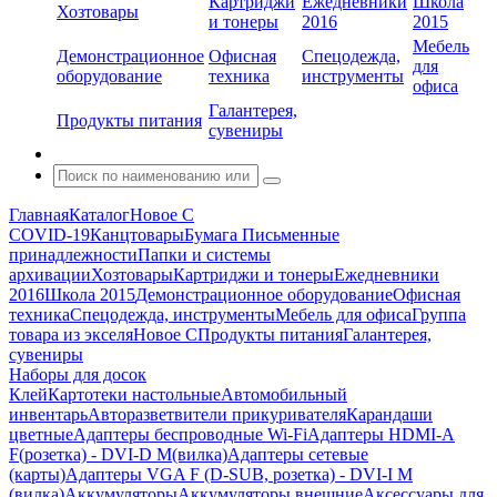
Картриджи
Ежедневники
Школа
Хозтовары
и тонеры
2016
2015
Мебель
Демонстрационное
Офисная
Спецодежда,
для
оборудование
техника
инструменты
офиса
Галантерея,
Продукты питания
сувениры
Главная
Каталог
Новое С
COVID-19
Канцтовары
Бумага
Письменные
принадлежности
Папки и системы
архивации
Хозтовары
Картриджи и тонеры
Ежедневники
2016
Школа 2015
Демонстрационное оборудование
Офисная
техника
Спецодежда, инструменты
Мебель для офиса
Группа
товара из экселя
Новое С
Продукты питания
Галантерея,
сувениры
Наборы для досок
Клей
Картотеки настольные
Автомобильный
инвентарь
Авторазветвители прикуривателя
Карандаши
цветные
Адаптеры беспроводные Wi-Fi
Адаптеры HDMI-A
F(розетка) - DVI-D M(вилка)
Адаптеры сетевые
(карты)
Адаптеры VGA F (D-SUB, розетка) - DVI-I M
(вилка)
Аккумуляторы
Аккумуляторы внешние
Аксессуары для