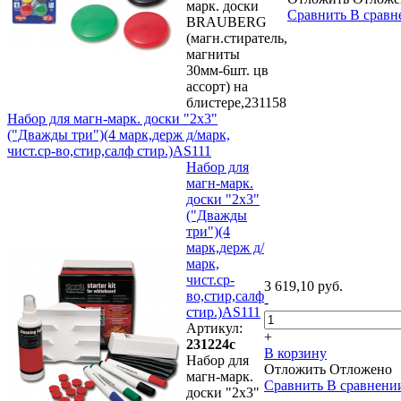
марк. доски
Сравнить
В сравн
BRAUBERG
(магн.стиратель,
магниты
30мм-6шт. цв
ассорт) на
блистере,231158
Набор для магн-марк. доски "2х3"
("Дважды три")(4 марк,держ д/марк,
чист.ср-во,стир,салф стир.)AS111
Набор для
магн-марк.
доски "2х3"
("Дважды
три")(4
марк,держ д/
марк,
чист.ср-
3 619,10 руб.
во,стир,салф
-
стир.)AS111
Артикул:
+
231224с
В корзину
Набор для
Отложить
Отложено
магн-марк.
Сравнить
В сравнени
доски "2х3"