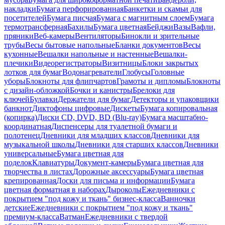
накладки
Бумага перфорированная
Банкетки и скамьи для
посетителей
Бумага писчая
Бумага с магнитным слоем
Бумага
термотрансферная
Бахилы
Бумага цветная
Бейджи
Вазы
Вафли,
пряники
Веб-камеры
Вентиляторы
Бинокли и зрительные
трубы
Весы бытовые напольные
Бланки документов
Весы
кухонные
Вешалки напольные и настенные
Вешалки-
плечики
Видеорегистраторы
Визитницы
Блоки закрытых
лотков для бумаг
Водонагреватели
Глобусы
Головные
уборы
Блокноты для флипчартов
Грамоты и дипломы
Блокноты
с дизайн-обложкой
Бочки и канистры
Брелоки для
ключей
Булавки
Держатели для бумаг
Детекторы и упаковщики
банкнот
Диктофоны цифровые
Дискеты
Бумага копировальная
(копирка)
Диски CD, DVD, BD (Blu-ray)
Бумага масштабно-
координатная
Диспенсеры для туалетной бумаги и
полотенец
Дневники для младших классов
Дневники для
музыкальной школы
Дневники для старших классов
Дневники
универсальные
Бумага цветная для
поделок
Клавиатуры
Документ-камеры
Бумага цветная для
творчества в листах
Дорожные аксессуары
Бумага цветная
крепированная
Доски для письма и информации
Бумага
цветная форматная в наборах
Дыроколы
Ежедневники с
покрытием "под кожу и ткань" бизнес-класса
Ванночки
детские
Ежедневники с покрытием "под кожу и ткань"
премиум-класса
Ватман
Ежедневники с твердой