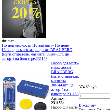
Фильтр
По популярности
По алфавиту
По цене
Набор для магн-марк. доски BRAUBERG
(магн.стиратель, магниты 30мм-6шт. цв
ассорт) на блистере,231158
Набор для магн-
марк. доски
BRAUBERG
(магн.стиратель,
магниты
30мм-6шт. цв
374,69 руб.
ассорт) на
-
блистере,231158
Артикул:
+
231158с
В корзину
Набор для магн-
Отложить
Отложе