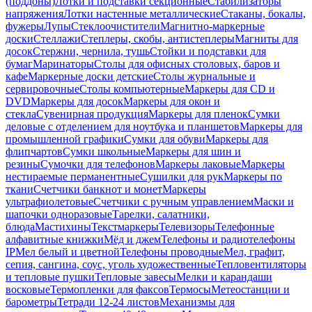
(поддоны)
Лотки и подставки секционные
Стабилизаторы
напряжения
Лотки настенные металлические
Стаканы, бокалы,
фужеры
Лупы
Стеклоочистители
Магнитно-маркерные
доски
Стеллажи
Степлеры, скобы, антистеплеры
Магниты для
досок
Стержни, чернила, тушь
Стойки и подставки для
бумаг
Маринаторы
Столы для офисных столовых, баров и
кафе
Маркерные доски детские
Столы журнальные и
сервировочные
Столы компьютерные
Маркеры для CD и
DVD
Маркеры для досок
Маркеры для окон и
стекла
Сувенирная продукция
Маркеры для пленок
Сумки
деловые с отделением для ноутбука и планшетов
Маркеры для
промышленной графики
Сумки для обуви
Маркеры для
флипчартов
Сумки школьные
Маркеры для шин и
резины
Сумочки для телефонов
Маркеры лаковые
Маркеры
нестираемые перманентные
Сушилки для рук
Маркеры по
ткани
Счетчики банкнот и монет
Маркеры
ультрафиолетовые
Счетчики с ручным управлением
Маски и
шапочки одноразовые
Тарелки, салатники,
блюда
Мастихины
Текстмаркеры
Телевизоры
Телефонные
алфавитные книжки
Мёд и джем
Телефоны и радиотелефоны
IP
Мел белый и цветной
Телефоны проводные
Мел, графит,
сепия, сангина, соус, уголь художественные
Тепловентиляторы
и тепловые пушки
Тепловые завесы
Мелки и карандаши
восковые
Термопленки для факсов
Термосы
Метеостанции и
барометры
Тетради 12-24 листов
Механизмы для