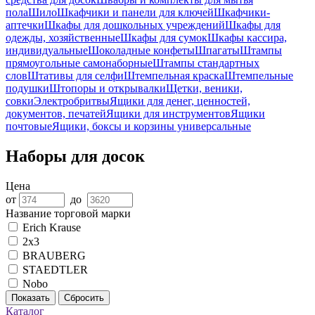
пола
Шило
Шкафчики и панели для ключей
Шкафчики-
аптечки
Шкафы для дошкольных учреждений
Шкафы для
одежды, хозяйственные
Шкафы для сумок
Шкафы кассира,
индивидуальные
Шоколадные конфеты
Шпагаты
Штампы
прямоугольные самонаборные
Штампы стандартных
слов
Штативы для селфи
Штемпельная краска
Штемпельные
подушки
Штопоры и открывалки
Щетки, веники,
совки
Электробритвы
Ящики для денег, ценностей,
документов, печатей
Ящики для инструментов
Ящики
почтовые
Ящики, боксы и корзины универсальные
Наборы для досок
Цена
от
до
Название торговой марки
Erich Krause
2x3
BRAUBERG
STAEDTLER
Nobo
Показать
Сбросить
Каталог