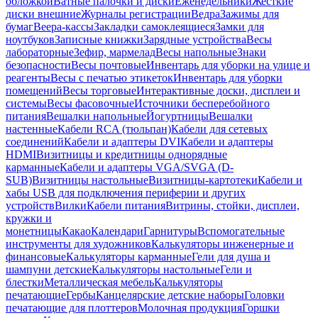
обложкой
Ватные палочки и диски
Еженедельники
Жесткие
диски внешние
Журналы регистрации
Ведра
Зажимы для
бумаг
Веера-кассы
Закладки самоклеящиеся
Замки для
ноутбуков
Записные книжки
Зарядные устройства
Весы
лабораторные
Зефир, мармелад
Весы напольные
Знаки
безопасности
Весы почтовые
Инвентарь для уборки на улице и
реагенты
Весы с печатью этикеток
Инвентарь для уборки
помещений
Весы торговые
Интерактивные доски, дисплеи и
системы
Весы фасовочные
Источники бесперебойного
питания
Вешалки напольные
Йогуртницы
Вешалки
настенные
Кабели RCA (тюльпан)
Кабели для сетевых
соединений
Кабели и адаптеры DVI
Кабели и адаптеры
HDMI
Визитницы и кредитницы однорядные
карманные
Кабели и адаптеры VGA/SVGA (D-
SUB)
Визитницы настольные
Визитницы-картотеки
Кабели и
хабы USB для подключения периферии и других
устройств
Вилки
Кабели питания
Витрины, стойки, дисплеи,
кружки и
монетницы
Какао
Календари
Гарнитуры
Вспомогательные
инструменты для художников
Калькуляторы инженерные и
финансовые
Калькуляторы карманные
Гели для душа и
шампуни детские
Калькуляторы настольные
Гели и
блестки
Металлическая мебель
Калькуляторы
печатающие
Гербы
Канцелярские детские наборы
Головки
печатающие для плоттеров
Молочная продукция
Горшки