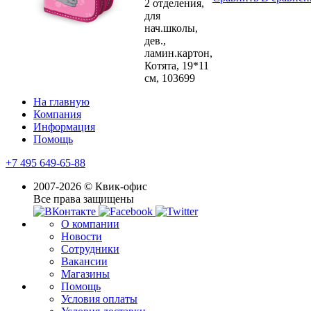
2 отделения,
для
нач.школы,
дев.,
ламин.картон,
Котята, 19*11
см, 103699
На главную
Компания
Информация
Помощь
+7 495 649-65-88
2007-2026 © Квик-офис
Все права защищены
О компании
Новости
Сотрудники
Вакансии
Магазины
Помощь
Условия оплаты