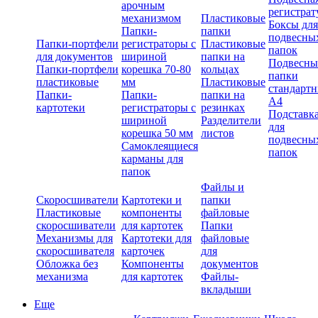
арочным
регистрат
механизмом
Пластиковые
Боксы для
Папки-
папки
подвесны
Папки-портфели
регистраторы с
Пластиковые
папок
для документов
шириной
папки на
Подвесны
Папки-портфели
корешка 70-80
кольцах
папки
пластиковые
мм
Пластиковые
стандарт
Папки-
Папки-
папки на
А4
картотеки
регистраторы с
резинках
Подставк
шириной
Разделители
для
корешка 50 мм
листов
подвесны
Самоклеящиеся
папок
карманы для
папок
Файлы и
Скоросшиватели
Картотеки и
папки
Пластиковые
компоненты
файловые
скоросшиватели
для картотек
Папки
Механизмы для
Картотеки для
файловые
скоросшивателя
карточек
для
Обложка без
Компоненты
документов
механизма
для картотек
Файлы-
вкладыши
Еще