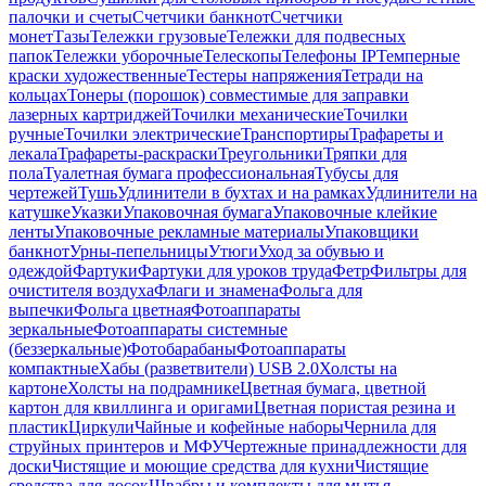
палочки и счеты
Счетчики банкнот
Счетчики
монет
Тазы
Тележки грузовые
Тележки для подвесных
папок
Тележки уборочные
Телескопы
Телефоны IP
Темперные
краски художественные
Тестеры напряжения
Тетради на
кольцах
Тонеры (порошок) совместимые для заправки
лазерных картриджей
Точилки механические
Точилки
ручные
Точилки электрические
Транспортиры
Трафареты и
лекала
Трафареты-раскраски
Треугольники
Тряпки для
пола
Туалетная бумага профессиональная
Тубусы для
чертежей
Тушь
Удлинители в бухтах и на рамках
Удлинители на
катушке
Указки
Упаковочная бумага
Упаковочные клейкие
ленты
Упаковочные рекламные материалы
Упаковщики
банкнот
Урны-пепельницы
Утюги
Уход за обувью и
одеждой
Фартуки
Фартуки для уроков труда
Фетр
Фильтры для
очистителя воздуха
Флаги и знамена
Фольга для
выпечки
Фольга цветная
Фотоаппараты
зеркальные
Фотоаппараты системные
(беззеркальные)
Фотобарабаны
Фотоаппараты
компактные
Хабы (разветвители) USB 2.0
Холсты на
картоне
Холсты на подрамнике
Цветная бумага, цветной
картон для квиллинга и оригами
Цветная пористая резина и
пластик
Циркули
Чайные и кофейные наборы
Чернила для
струйных принтеров и МФУ
Чертежные принадлежности для
доски
Чистящие и моющие средства для кухни
Чистящие
средства для досок
Швабры и комплекты для мытья