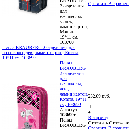
BRAUBERG
Сравнить
В сравнен
2 отделения,
для
нач.школы,
мальч.,
ламин.картон,
Машина,
19*11 см,
103700
Пенал BRAUBERG 2 отделения, для
нач.школы, дев., ламин.картон, Котята,
19*11 см, 103699
Пенал
BRAUBERG
2 отделения,
для
нач.школы,
дев.,
ламин.картон,
232,89 руб.
Котята, 19*11
-
см, 103699
Артикул:
+
103699с
В корзину
Пенал
Отложить
Отложен
BRAUBERG
Сравнить
В сравнен