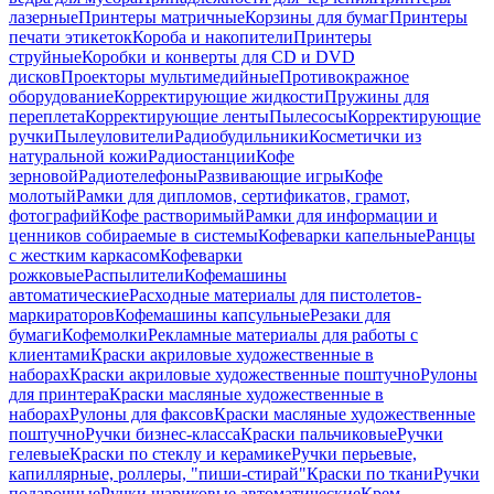
лазерные
Принтеры матричные
Корзины для бумаг
Принтеры
печати этикеток
Короба и накопители
Принтеры
струйные
Коробки и конверты для CD и DVD
дисков
Проекторы мультимедийные
Противокражное
оборудование
Корректирующие жидкости
Пружины для
переплета
Корректирующие ленты
Пылесосы
Корректирующие
ручки
Пылеуловители
Радиобудильники
Косметички из
натуральной кожи
Радиостанции
Кофе
зерновой
Радиотелефоны
Развивающие игры
Кофе
молотый
Рамки для дипломов, сертификатов, грамот,
фотографий
Кофе растворимый
Рамки для информации и
ценников собираемые в системы
Кофеварки капельные
Ранцы
с жестким каркасом
Кофеварки
рожковые
Распылители
Кофемашины
автоматические
Расходные материалы для пистолетов-
маркираторов
Кофемашины капсульные
Резаки для
бумаги
Кофемолки
Рекламные материалы для работы с
клиентами
Краски акриловые художественные в
наборах
Краски акриловые художественные поштучно
Рулоны
для принтера
Краски масляные художественные в
наборах
Рулоны для факсов
Краски масляные художественные
поштучно
Ручки бизнес-класса
Краски пальчиковые
Ручки
гелевые
Краски по стеклу и керамике
Ручки перьевые,
капиллярные, роллеры, "пиши-стирай"
Краски по ткани
Ручки
подарочные
Ручки шариковые автоматические
Крем