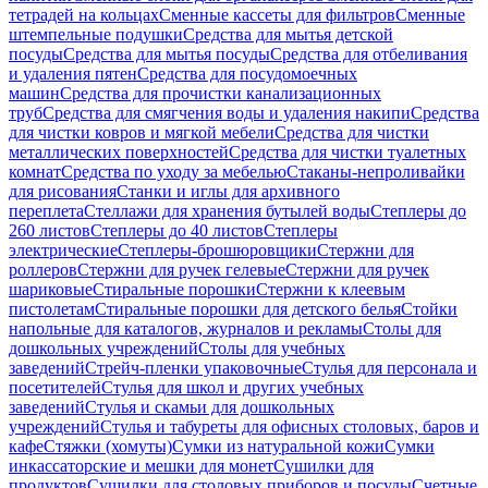
тетрадей на кольцах
Сменные кассеты для фильтров
Сменные
штемпельные подушки
Средства для мытья детской
посуды
Средства для мытья посуды
Средства для отбеливания
и удаления пятен
Средства для посудомоечных
машин
Средства для прочистки канализационных
труб
Средства для смягчения воды и удаления накипи
Средства
для чистки ковров и мягкой мебели
Средства для чистки
металлических поверхностей
Средства для чистки туалетных
комнат
Средства по уходу за мебелью
Стаканы-непроливайки
для рисования
Станки и иглы для архивного
переплета
Стеллажи для хранения бутылей воды
Степлеры до
260 листов
Степлеры до 40 листов
Степлеры
электрические
Степлеры-брошюровщики
Стержни для
роллеров
Стержни для ручек гелевые
Стержни для ручек
шариковые
Стиральные порошки
Стержни к клеевым
пистолетам
Стиральные порошки для детского белья
Стойки
напольные для каталогов, журналов и рекламы
Столы для
дошкольных учреждений
Столы для учебных
заведений
Стрейч-пленки упаковочные
Стулья для персонала и
посетителей
Стулья для школ и других учебных
заведений
Стулья и скамьи для дошкольных
учреждений
Стулья и табуреты для офисных столовых, баров и
кафе
Стяжки (хомуты)
Сумки из натуральной кожи
Сумки
инкассаторские и мешки для монет
Сушилки для
продуктов
Сушилки для столовых приборов и посуды
Счетные