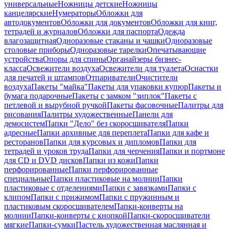
универсальные
Ножницы детские
Ножницы
канцелярские
Нумераторы
Обложки для
автодокументов
Обложки для документов
Обложки для книг,
тетрадей и журналов
Обложки для паспорта
Одежда
влагозащитная
Одноразовые стаканы и чашки
Одноразовые
столовые приборы
Одноразовые тарелки
Опечатывающие
устройства
Опоры для спины
Органайзеры бизнес-
класса
Освежители воздуха
Освежители для туалета
Оснастки
для печатей и штампов
Отпариватели
Очистители
воздуха
Пакеты "майка"
Пакеты для упаковки купюр
Пакеты и
бумага подарочные
Пакеты с замком "зиплок"
Пакеты с
петлевой и вырубной ручкой
Пакеты фасовочные
Палитры для
рисования
Палитры художественные
Панели для
демосистем
Папки "Дело" без скоросшивателя
Папки
адресные
Папки архивные для переплета
Папки для кафе и
ресторанов
Папки для курсовых и дипломов
Папки для
тетрадей и уроков труда
Папки для черчения
Папки и портмоне
для CD и DVD дисков
Папки из кожи
Папки
перфорированные
Папки перфорированные
специальные
Папки пластиковые на молнии
Папки
пластиковые с отделениями
Папки с завязками
Папки с
клипом
Папки с прижимом
Папки с пружинным и
пластиковым скоросшивателем
Папки-конверты на
молнии
Папки-конверты с кнопкой
Папки-скоросшиватели
мягкие
Папки-сумки
Пастель художественная маслянная и