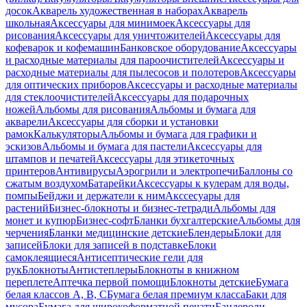
досок
Акварель художественная в наборах
Акварель
школьная
Аксессуары для минимоек
Аксессуары для
рисования
Аксессуары для уничтожителей
Аксессуары для
кофеварок и кофемашин
Банковское оборудование
Аксессуары
и расходные материалы для пароочистителей
Аксессуары и
расходные материалы для пылесосов и полотеров
Аксессуары
для оптических приборов
Аксессуары и расходные материалы
для стеклоочистителей
Аксессуары для подарочных
ножей
Альбомы для рисования
Альбомы и бумага для
акварели
Аксессуары для сборки и установки
рамок
Калькуляторы
Альбомы и бумага для графики и
эскизов
Альбомы и бумага для пастели
Аксессуары для
штампов и печатей
Аксессуары для этикеточных
принтеров
Антивирусы
Аэрогрили и электропечи
Баллоны со
сжатым воздухом
Батарейки
Аксессуары к кулерам для воды,
помпы
Бейджи и держатели к ним
Акссесуары для
растений
Бизнес-блокноты и бизнес-тетради
Альбомы для
монет и купюр
Бизнес-софт
Бланки бухгалтерские
Альбомы для
черчения
Бланки медицинские детские
Блендеры
Блоки для
записей
Блоки для записей в подставке
Блоки
самоклеящиеся
Антисептические гели для
рук
Блокноты
Антистеплеры
Блокноты в книжном
переплете
Аптечка первой помощи
Блокноты детские
Бумага
белая классов А, В, С
Бумага белая премиум класса
Баки для
мусора
Бумага для широкоформатной печати
Бандероли,