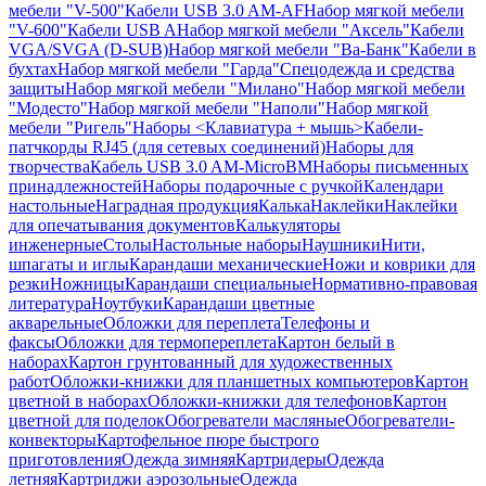
мебели "V-500"
Кабели USB 3.0 AM-AF
Набор мягкой мебели
"V-600"
Кабели USB A
Набор мягкой мебели "Аксель"
Кабели
VGA/SVGA (D-SUB)
Набор мягкой мебели "Ва-Банк"
Кабели в
бухтах
Набор мягкой мебели "Гарда"
Спецодежда и средства
защиты
Набор мягкой мебели "Милано"
Набор мягкой мебели
"Модесто"
Набор мягкой мебели "Наполи"
Набор мягкой
мебели "Ригель"
Наборы <Клавиатура + мышь>
Кабели-
патчкорды RJ45 (для сетевых соединений)
Наборы для
творчества
Кабель USB 3.0 AM-MicroBM
Наборы письменных
принадлежностей
Наборы подарочные с ручкой
Календари
настольные
Наградная продукция
Калька
Наклейки
Наклейки
для опечатывания документов
Калькуляторы
инженерные
Столы
Настольные наборы
Наушники
Нити,
шпагаты и иглы
Карандаши механические
Ножи и коврики для
резки
Ножницы
Карандаши специальные
Нормативно-правовая
литература
Ноутбуки
Карандаши цветные
акварельные
Обложки для переплета
Телефоны и
факсы
Обложки для термопереплета
Картон белый в
наборах
Картон грунтованный для художественных
работ
Обложки-книжки для планшетных компьютеров
Картон
цветной в наборах
Обложки-книжки для телефонов
Картон
цветной для поделок
Обогреватели масляные
Обогреватели-
конвекторы
Картофельное пюре быстрого
приготовления
Одежда зимняя
Картридеры
Одежда
летняя
Картриджи аэрозольные
Одежда