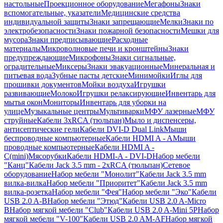
настольные
Проекционное оборудование
Мегафоны
Знаки
вспомогательные, указатели
Медицинские средства
индивидуальной защиты
Знаки запрещающие
Мелки
Знаки по
электробезопасности
Знаки пожарной безопасности
Мешки для
мусора
Знаки предписывающие
Расходные
материалы
Микроволновые печи и кронштейны
Знаки
предупреждающие
Микрофоны
Знаки сигнальные,
оградительные
Миксеры
Знаки эвакуационные
Минеральная и
питьевая вода
Зубные пасты детские
Минимойки
Иглы для
прошивки документов
Мойки воздуха
Игрушки
развивающие
Молоко
Игрушки релаксирующие
Инвентарь для
мытья окон
Мониторы
Инвентарь для уборки на
улице
Музыкальные центры
Мультиварки
МФУ лазерные
МФУ
струйные
Кабели 3xRCA (тюльпан)
Мыло и диспенсеры,
антисептические гели
Кабели DVI-D Dual Link
Мыши
беспроводные компьютерные
Кабели HDMI A - A
Мыши
проводные компьютерные
Кабели HDMI A -
C(mini)
Мясорубки
Кабели HDMI-A - DVI-D
Набор мебели
"Канц"
Кабели Jack 3.5 mm - 2xRCA (тюльпан)
Сетевое
оборудование
Набор мебели "Монолит"
Кабели Jack 3.5 mm
вилка-вилка
Набор мебели "Приоритет"
Кабели Jack 3.5 mm
вилка-розетка
Набор мебели "Фея"
Набор мебели "Эко"
Кабели
USB 2.0 A-B
Набор мебели "Этюд"
Кабели USB 2.0 A-Micro
B
Набор мягкой мебели "Club"
Кабели USB 2.0 A-Mini 5P
Набор
мягкой мебели "V-100"
Кабели USB 2.0 AM-AF
Набор мягкой