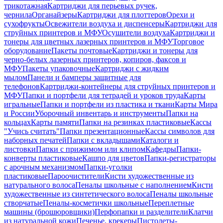
трикотажная
Картриджи для перьевых ручек,
чернила
Органайзеры
Картриджи для плоттеров
Орехи и
сухофрукты
Освежители воздуха и диспенсеры
Картриджи для
струйных принтеров и МФУ
Осушители воздуха
Картриджи и
тонеры для цветных лазерных принтеров и МФУ
Торговое
оборудование
Пакеты почтовые
Картриджи и тонеры для
черно-белых лазерных принтеров, копиров, факсов и
МФУ
Пакеты упаковочные
Картриджи с жидким
мылом
Панели и бамперы защитные для
телефонов
Картриджи-контейнеры для струйных принтеров и
МФУ
Папки и портфели для тетрадей и уроков труда
Карты
игральные
Папки и портфели из пластика и ткани
Карты Мира
и России
Уборочный инвентарь и инструменты
Папки на
кольцах
Карты памяти
Папки на резинках пластиковые
Кассы
"Учись считать"
Папки презентационные
Кассы символов для
наборных печатей
Папки с вкладышами
Каталоги и
листовки
Папки с прижимом или клипом
Кафедры
Папки-
конверты пластиковые
Кашпо для цветов
Папки-регистраторы
с арочным механизмом
Папки-уголки
пластиковые
Пароочистители
Кисти художественные из
натурального волоса
Пеналы школьные с наполнением
Кисти
художественные из синтетического волоса
Пеналы школьные
створчатые
Пеналы-косметички школьные
Переплетные
машины (брошюровщики)
Перфопапки и разделители
Клатчи
из натуральной кожи
Печенье, крекеры
Пистолеты-