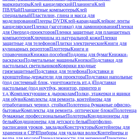
маркираторы
Клей канцелярский
Планинги
Клей
ПВА
Чай
Планшетные компьютеры
Клей
специальный
Пластилин, глина и масса для
моделирования
Плееры DVD
Клей-карандаш
Клейкие ленты
канцелярские
Пленки (заготовки) для ламинирования
Пленки
для Оверхед-проекторов
Пленки защитные для планшетных
компьютеров
Ключницы из натуральной кожи
Пленки
защитные для телефонов
Плитки электрические
Книги для
кулинарных рецептов
Плоттеры
Книги и
справочники
Книжки-пособия
Поддоны для бумаг
Книжки-
раскраски
Подметальные машины
Кнопки
Подставки для
настольных светильников
Коврики входные
грязезащитные
Подставки для телефона
Подставки и
кронштейны-держатели для проектора
Подставки напольные
(под системный блок, уничтожитель ит.д.)
Подставки
настольные (под ноутбук, монитор, принтер и
т.д.)
Комплектующие к дыроколам
Полки, этажерки и ящики
для обуви
Комплекты для ремонта, контейнеры для
отработанных чернил, стойки
Полотенца бумажные офисно-
бытовые
Комплекты для ремонта, оптические блоки
Полотенца
бумажные профессиональные
Полотеры
Кондиционеры для
белья
Кондиционеры для детского белья
Портфолио,
расписания уроков, закладки
Конструкторы
Контейнеры для
хранения и СВЧ
Приборы для укладки волос
Контейнеры и
ведра для мусора
Принадлежности для черчения
Принтеры