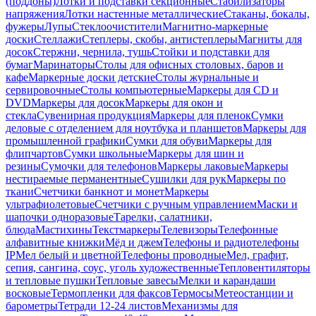
(поддоны)
Лотки и подставки секционные
Стабилизаторы
напряжения
Лотки настенные металлические
Стаканы, бокалы,
фужеры
Лупы
Стеклоочистители
Магнитно-маркерные
доски
Стеллажи
Степлеры, скобы, антистеплеры
Магниты для
досок
Стержни, чернила, тушь
Стойки и подставки для
бумаг
Маринаторы
Столы для офисных столовых, баров и
кафе
Маркерные доски детские
Столы журнальные и
сервировочные
Столы компьютерные
Маркеры для CD и
DVD
Маркеры для досок
Маркеры для окон и
стекла
Сувенирная продукция
Маркеры для пленок
Сумки
деловые с отделением для ноутбука и планшетов
Маркеры для
промышленной графики
Сумки для обуви
Маркеры для
флипчартов
Сумки школьные
Маркеры для шин и
резины
Сумочки для телефонов
Маркеры лаковые
Маркеры
нестираемые перманентные
Сушилки для рук
Маркеры по
ткани
Счетчики банкнот и монет
Маркеры
ультрафиолетовые
Счетчики с ручным управлением
Маски и
шапочки одноразовые
Тарелки, салатники,
блюда
Мастихины
Текстмаркеры
Телевизоры
Телефонные
алфавитные книжки
Мёд и джем
Телефоны и радиотелефоны
IP
Мел белый и цветной
Телефоны проводные
Мел, графит,
сепия, сангина, соус, уголь художественные
Тепловентиляторы
и тепловые пушки
Тепловые завесы
Мелки и карандаши
восковые
Термопленки для факсов
Термосы
Метеостанции и
барометры
Тетради 12-24 листов
Механизмы для