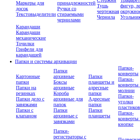
Стержни
Трафаре
Маркеры для
принадлежностей
Тушь
фигур, л
досок
Ручки со
чертежная
окружно
Текстовыделители
стираемыми
Чернила
Угольни
чернилами
Карандаши
Карандаши
механические
Точилки
Грифели для
карандашей
Папки и системы архивации
Папки-
Папки
конверты
Картонные
архивные
Папки
Папки-
папки
Боксы
планшеты и
конверты 
Папки на
архивные
адресные
молнии
резинках
Короба
папки
Папки-
Папки дело с
архивные для
Адресные
уголки
завязками
папок
папки
пластико
Папки с
Папки
Папки
Папки-
клапаном
архивные с
планшеты
конверты 
завязками
кнопке
Папки-
регистраторы с
Подвесна