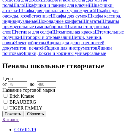
пола
Шило
Шкафчики и панели для ключей
Шкафчики-
аптечки
Шкафы для дошкольных учреждений
Шкафы для
одежды, хозяйственные
Шкафы для сумок
Шкафы кассира,
индивидуальные
Шоколадные конфеты
Шпагаты
Штампы
прямоугольные самонаборные
Штампы стандартных
слов
Штативы для селфи
Штемпельная краска
Штемпельные
подушки
Штопоры и открывалки
Щетки, веники,
совки
Электробритвы
Ящики для денег, ценностей,
документов, печатей
Ящики для инструментов
Ящики
почтовые
Ящики, боксы и корзины универсальные
Пеналы школьные створчатые
Цена
от
до
Название торговой марки
Erich Krause
BRAUBERG
TIGER FAMILY
Показать
Сбросить
Каталог
COVID-19