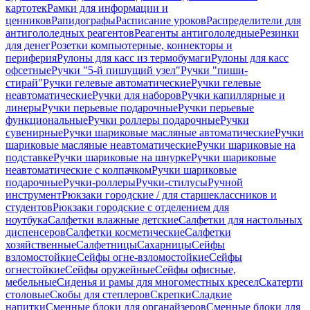
картотек
Рамки для информации и
ценников
Рапидографы
Расписание уроков
Распределители для
антигололедных реагентов
Реагенты антигололедные
Резинки
для денег
Розетки компьютерные, коннекторы и
периферия
Рулоны для касс из термобумаги
Рулоны для касс
офсетные
Ручки "5-й пишущий узел"
Ручки "пиши-
стирай"
Ручки гелевые автоматические
Ручки гелевые
неавтоматические
Ручки для наборов
Ручки капиллярные и
линеры
Ручки перьевые подарочные
Ручки перьевые
функциональные
Ручки роллеры подарочные
Ручки
сувенирные
Ручки шариковые масляные автоматические
Ручки
шариковые масляные неавтоматические
Ручки шариковые на
подставке
Ручки шариковые на шнурке
Ручки шариковые
неавтоматические с колпачком
Ручки шариковые
подарочные
Ручки-роллеры
Ручки-стилусы
Ручной
инструмент
Рюкзаки городские / для старшеклассников и
студентов
Рюкзаки городские с отделением для
ноутбука
Салфетки влажные детские
Салфетки для настольных
диспенсеров
Салфетки косметические
Салфетки
хозяйственные
Салфетницы
Сахарницы
Сейфы
взломостойкие
Сейфы огне-взломостойкие
Сейфы
огнестойкие
Сейфы оружейные
Сейфы офисные,
мебельные
Сиденья и рамы для многоместных кресел
Скатерти
столовые
Скобы для степлеров
Скрепки
Сладкие
напитки
Сменные блоки для органайзеров
Сменные блоки для