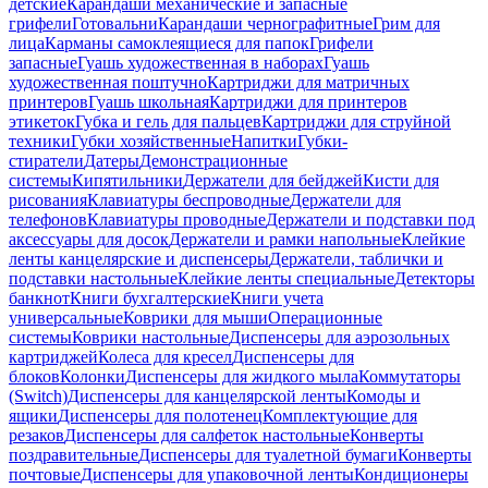
детские
Карандаши механические и запасные
грифели
Готовальни
Карандаши чернографитные
Грим для
лица
Карманы самоклеящиеся для папок
Грифели
запасные
Гуашь художественная в наборах
Гуашь
художественная поштучно
Картриджи для матричных
принтеров
Гуашь школьная
Картриджи для принтеров
этикеток
Губка и гель для пальцев
Картриджи для струйной
техники
Губки хозяйственные
Напитки
Губки-
стиратели
Датеры
Демонстрационные
системы
Кипятильники
Держатели для бейджей
Кисти для
рисования
Клавиатуры беспроводные
Держатели для
телефонов
Клавиатуры проводные
Держатели и подставки под
аксессуары для досок
Держатели и рамки напольные
Клейкие
ленты канцелярские и диспенсеры
Держатели, таблички и
подставки настольные
Клейкие ленты специальные
Детекторы
банкнот
Книги бухгалтерские
Книги учета
универсальные
Коврики для мыши
Операционные
системы
Коврики настольные
Диспенсеры для аэрозольных
картриджей
Колеса для кресел
Диспенсеры для
блоков
Колонки
Диспенсеры для жидкого мыла
Коммутаторы
(Switch)
Диспенсеры для канцелярской ленты
Комоды и
ящики
Диспенсеры для полотенец
Комплектующие для
резаков
Диспенсеры для салфеток настольные
Конверты
поздравительные
Диспенсеры для туалетной бумаги
Конверты
почтовые
Диспенсеры для упаковочной ленты
Кондиционеры