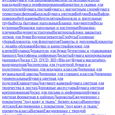
накладки
Бумага перфорированная
Банкетки и скамьи для
посетителей
Бумага писчая
Бумага с магнитным слоем
Бумага
термотрансферная
Бахилы
Бумага цветная
Бейджи
Вазы
Вафли,
пряники
Веб-камеры
Вентиляторы
Бинокли и зрительные
трубы
Весы бытовые напольные
Бланки документов
Весы
кухонные
Вешалки напольные и настенные
Вешалки-
плечики
Видеорегистраторы
Визитницы
Блоки закрытых
лотков для бумаг
Водонагреватели
Глобусы
Головные
уборы
Блокноты для флипчартов
Грамоты и дипломы
Блокноты
с дизайн-обложкой
Бочки и канистры
Брелоки для
ключей
Булавки
Держатели для бумаг
Детекторы и упаковщики
банкнот
Диктофоны цифровые
Дискеты
Бумага копировальная
(копирка)
Диски CD, DVD, BD (Blu-ray)
Бумага масштабно-
координатная
Диспенсеры для туалетной бумаги и
полотенец
Дневники для младших классов
Дневники для
музыкальной школы
Дневники для старших классов
Дневники
универсальные
Бумага цветная для
поделок
Клавиатуры
Документ-камеры
Бумага цветная для
творчества в листах
Дорожные аксессуары
Бумага цветная
крепированная
Доски для письма и информации
Бумага
цветная форматная в наборах
Дыроколы
Ежедневники с
покрытием "под кожу и ткань" бизнес-класса
Ванночки
детские
Ежедневники с покрытием "под кожу и ткань"
премиум-класса
Ватман
Ежедневники с твердой