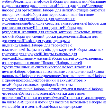
мебели
Чехлы для телефонов
Наборы для выжигания
Чистящие
жидкости-спреи для оргтехники
Наборы для досок
Чистящие
наборы для оргтехники
Наборы для лепки
Чистящие салфетки
для оргтехники
Наборы для первоклассников
Чистящие
средства для кухни
Наборы для рисования и
моделирования
Чистящие средства универсальные
Наборы для
росписи по стеклу
Шары воздушные
Наборы для
рукоделия
Шкафчики для ключей, аптечки, почтовые ящики,
лотки
Наборы для специй, доски разделочные
Шкафы для
документов
Шкафы для сумок, одежды и
индивидуальные
Наборы для творчества с
пластилином
Шкафы и тумбы для картотек
Наборы запасных
грифелей для циркулей
Шкафы тканевые для
одежды
Школьные журналы
Наборы кистей художественных
из натурального волоса
Шоколад
Наборы кистей
художественных из синтетического волоса
Штампы и
печати
Наборы офисные пластиковые с наполнением
Экраны
напольные
Наборы с ежедневником
Экраны настенные
Наборы
с френч-прессом
Электровеники и аккумуляторы к
ним
Наборы столовых приборов
Элементы
светоотражающие
Наборы цветной бумаги и картона
Наборы
чертежные
Этикет-пистолеты
Этикетки для этикет-
пистолетов
Этикетки из термобумаги
Этикетки самоклеящиеся
на листе А4
Ящики и лотки для кассира
Настольные наборы из
металла
Нити и ленты
Ножи
Ножи канцелярские