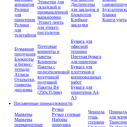
Этикетки для
аппаратов
Диспенсеры
самокопиру
складской и
Ролики
для закладок и
Бухгалтерск
промышленной
для
блокнотов
бланки
маркировки
принтеров
Клейкие
Книги учета
Этикет-лента
Ролики
закладки
для этикет-
для
пистолетов
телетайпов
Бумага для
Почтовые
офисной
Бумажная
конверты и
техники
продукция
пакеты
Цветная бумага
Блокноты
Конверты
для принтера
и бизнес-
Пакеты с
Бумага для
тетради
полиэтиленовой
плоттеров и
Атласы
воздушной
копировальных
Открытки,
подушкой
работ
грамоты,
Пакеты В4
Бумага для
дипломы
(250х353мм)
принтеров А4,
А3
Письменные принадлежности
Ручки
Чернила,
Принадл
Маркеры
Ручки гелевые
тушь,
для черч
Маркеры
Наборы
стержни
Транспо
перманентные
пишущих