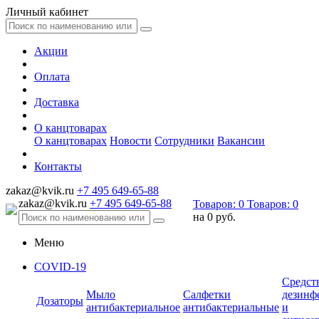
Личный кабинет
Акции
Оплата
Доставка
О канцтоварах
О канцтоварах
Новости
Сотрудники
Вакансии
Контакты
zakaz@kvik.ru
+7 495 649-65-88
zakaz@kvik.ru
+7 495 649-65-88
Товаров:
0
Товаров:
0
на
0 руб.
Меню
COVID-19
Средст
Мыло
Салфетки
дезинф
Дозаторы
антибактериальное
антибактериальные
и