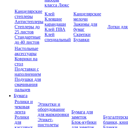
класса Люкс
Канцелярские
Клей
Канцелярские
степлеры
Клеящие
мелочи
Антистеплеры
карандаши
Зажимы для
Степлеры до
Лотки для
Клей ПВА
бумаг
25 листов
Клей
Скрепки
Стандартные
специальный
Булавки
до 40 листов
Настольные
аксессуары
Коврики на
стол
Подставки с
наполнением
Подушки для
смачивания
пальцев
Бумага
Ролики и
Этикетки и
чековая
оборудование
лента
Бумага для
для маркировки
Ролики
заметок
Бухгалтерск
Этикет-
для
Блок-кубики
бланки, кни
пистолеты
кассовых
для заметок
Бланки