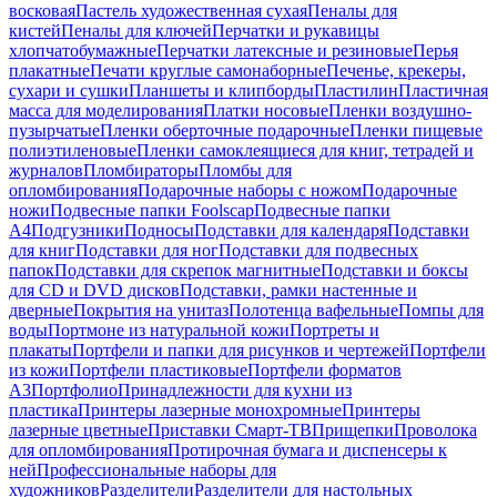
восковая
Пастель художественная сухая
Пеналы для
кистей
Пеналы для ключей
Перчатки и рукавицы
хлопчатобумажные
Перчатки латексные и резиновые
Перья
плакатные
Печати круглые самонаборные
Печенье, крекеры,
сухари и сушки
Планшеты и клипборды
Пластилин
Пластичная
масса для моделирования
Платки носовые
Пленки воздушно-
пузырчатые
Пленки оберточные подарочные
Пленки пищевые
полиэтиленовые
Пленки самоклеящиеся для книг, тетрадей и
журналов
Пломбираторы
Пломбы для
опломбирования
Подарочные наборы с ножом
Подарочные
ножи
Подвесные папки Foolscap
Подвесные папки
А4
Подгузники
Подносы
Подставки для календаря
Подставки
для книг
Подставки для ног
Подставки для подвесных
папок
Подставки для скрепок магнитные
Подставки и боксы
для CD и DVD дисков
Подставки, рамки настенные и
дверные
Покрытия на унитаз
Полотенца вафельные
Помпы для
воды
Портмоне из натуральной кожи
Портреты и
плакаты
Портфели и папки для рисунков и чертежей
Портфели
из кожи
Портфели пластиковые
Портфели форматов
А3
Портфолио
Принадлежности для кухни из
пластика
Принтеры лазерные монохромные
Принтеры
лазерные цветные
Приставки Смарт-ТВ
Прищепки
Проволока
для опломбирования
Протирочная бумага и диспенсеры к
ней
Профессиональные наборы для
художников
Разделители
Разделители для настольных