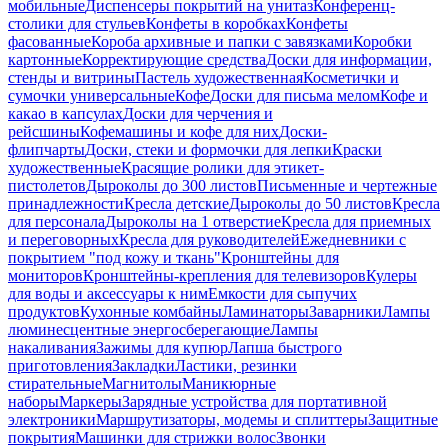
мобильные
Диспенсеры покрытий на унитаз
Конференц-
столики для стульев
Конфеты в коробках
Конфеты
фасованные
Короба архивные и папки с завязками
Коробки
картонные
Корректирующие средства
Доски для информации,
стенды и витрины
Пастель художественная
Косметички и
сумочки универсальные
Кофе
Доски для письма мелом
Кофе и
какао в капсулах
Доски для черчения и
рейсшины
Кофемашины и кофе для них
Доски-
флипчарты
Доски, стеки и формочки для лепки
Краски
художественные
Красящие ролики для этикет-
пистолетов
Дыроколы до 300 листов
Письменные и чертежные
принадлежности
Кресла детские
Дыроколы до 50 листов
Кресла
для персонала
Дыроколы на 1 отверстие
Кресла для приемных
и переговорных
Кресла для руководителей
Ежедневники с
покрытием "под кожу и ткань"
Кронштейны для
мониторов
Кронштейны-крепления для телевизоров
Кулеры
для воды и аксессуары к ним
Емкости для сыпучих
продуктов
Кухонные комбайны
Ламинаторы
Заварники
Лампы
люминесцентные энергосберегающие
Лампы
накаливания
Зажимы для купюр
Лапша быстрого
приготовления
Закладки
Ластики, резинки
стирательные
Магнитолы
Маникюрные
наборы
Маркеры
Зарядные устройства для портативной
электроники
Маршрутизаторы, модемы и сплиттеры
Защитные
покрытия
Машинки для стрижки волос
Звонки