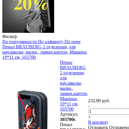
Фильтр
По популярности
По алфавиту
По цене
Пенал BRAUBERG 2 отделения, для
нач.школы, мальч., ламин.картон, Машина,
19*11 см, 103700
Пенал
BRAUBERG
2 отделения,
для
нач.школы,
мальч.,
ламин.картон,
Машина,
232,89 руб.
19*11 см,
-
103700
Артикул:
+
103700с
В корзину
Пенал
Отложить
Отложен