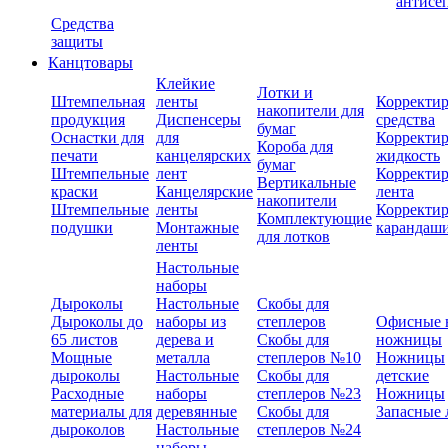
антисе
Средства
защиты
Канцтовары
Клейкие
Лотки и
Штемпельная
ленты
Корректи
накопители для
продукция
Диспенсеры
средства
бумаг
Оснастки для
для
Корректи
Короба для
печати
канцелярских
жидкость
бумаг
Штемпельные
лент
Корректи
Вертикальные
краски
Канцелярские
лента
накопители
Штемпельные
ленты
Корректи
Комплектующие
подушки
Монтажные
карандаш
для лотков
ленты
Настольные
наборы
Дыроколы
Настольные
Скобы для
Дыроколы до
наборы из
степлеров
Офисные 
65 листов
дерева и
Скобы для
ножницы
Мощные
металла
степлеров №10
Ножницы
дыроколы
Настольные
Скобы для
детские
Расходные
наборы
степлеров №23
Ножницы
материалы для
деревянные
Скобы для
Запасные 
дыроколов
Настольные
степлеров №24
наборы