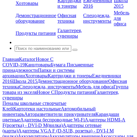
Картриджи
Ежедневники
Школа
Хозтовары
и тонеры
2016
2015
Мебель
Демонстрационное
Офисная
Спецодежда,
для
оборудование
техника
инструменты
офиса
Галантерея,
Продукты питания
сувениры
Главная
Каталог
Новое С
COVID-19
Канцтовары
Бумага
Письменные
принадлежности
Папки и системы
архивации
Хозтовары
Картриджи и тонеры
Ежедневники
2016
Школа 2015
Демонстрационное оборудование
Офисная
техника
Спецодежда, инструменты
Мебель для офиса
Группа
товара из экселя
Новое С
Продукты питания
Галантерея,
сувениры
Пеналы школьные створчатые
Клей
Картотеки настольные
Автомобильный
инвентарь
Авторазветвители прикуривателя
Карандаши
цветные
Адаптеры беспроводные Wi-Fi
Адаптеры HDMI-A
F(розетка) - DVI-D M(вилка)
Адаптеры сетевые
(карты)
Адаптеры VGA F (D-SUB, розетка) - DVI-I M
(вилка)
Аккумуляторы
Аккумуляторы внешние
Аксессуары для