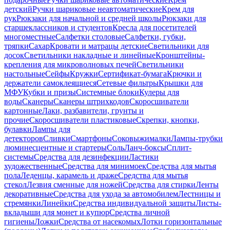
детский
Ручки шариковые неавтоматические
Крем для
рук
Рюкзаки для начальной и средней школы
Рюкзаки для
старшеклассников и студентов
Кресла для посетителей
многоместные
Салфетки столовые
Салфетки, губки,
тряпки
Сахар
Кровати и матрацы детские
Светильники для
досок
Светильники накладные и линейные
Кронштейны-
крепления для микроволновых печей
Светильники
настольные
Сейфы
Кружки
Сертификат-бумага
Крючки и
держатели самоклеящиеся
Сетевые фильтры
Крышки для
МФУ
Кубки и призы
Системные блоки
Кулеры для
воды
Сканеры
Сканеры штрихкодов
Скоросшиватели
картонные
Лаки, разбавители, грунты и
прочие
Скоросшиватели пластиковые
Скрепки, кнопки,
булавки
Лампы для
детекторов
Сливки
Смартфоны
Соковыжималки
Лампы-трубки
люминесцентные и стартеры
Соль
Ланч-боксы
Сплит-
системы
Средства для дезинфекции
Ластики
художественные
Средства для минимоек
Средства для мытья
пола
Леденцы, карамель и драже
Средства для мытья
стекол
Лезвия сменные для ножей
Средства для стирки
Ленты
декоративные
Средства для ухода за автомобилем
Лестницы и
стремянки
Линейки
Средства индивидуальной защиты
Листы-
вкладыши для монет и купюр
Средства личной
гигиены
Ложки
Средства от насекомых
Лотки горизонтальные