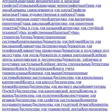
детские
Карандаши механические и запасные
грифели
Готовальни
Карандаши чернографитные
Грим для
лица
Карманы самоклеящиеся для папок
Грифели
запасные
Гуашь художественная в наборах
Гуашь
художественная поштучно
Картриджи для матричных
принтеров
Гуашь школьная
Картриджи для принтеров
этикеток
Губка и гель для пальцев
Картриджи для струйной
техники
Губки хозяйственные
Напитки
Губки-
стиратели
Датеры
Демонстрационные
системы
Кипятильники
Держатели для бейджей
Кисти для
рисования
Клавиатуры беспроводные
Держатели для
телефонов
Клавиатуры проводные
Держатели и подставки под
аксессуары для досок
Держатели и рамки напольные
Клейкие
ленты канцелярские и диспенсеры
Держатели, таблички и
подставки настольные
Клейкие ленты специальные
Детекторы
банкнот
Книги бухгалтерские
Книги учета
универсальные
Коврики для мыши
Операционные
системы
Коврики настольные
Диспенсеры для аэрозольных
картриджей
Колеса для кресел
Диспенсеры для
блоков
Колонки
Диспенсеры для жидкого мыла
Коммутаторы
(Switch)
Диспенсеры для канцелярской ленты
Комоды и
ящики
Диспенсеры для полотенец
Комплектующие для
резаков
Диспенсеры для салфеток настольные
Конверты
поздравительные
Диспенсеры для туалетной бумаги
Конверты
почтовые
Диспенсеры для упаковочной ленты
Кондиционеры