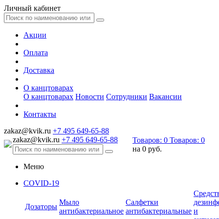
Личный кабинет
Акции
Оплата
Доставка
О канцтоварах
О канцтоварах
Новости
Сотрудники
Вакансии
Контакты
zakaz@kvik.ru
+7 495 649-65-88
zakaz@kvik.ru
+7 495 649-65-88
Товаров:
0
Товаров:
0
на
0 руб.
Меню
COVID-19
Средст
Мыло
Салфетки
дезинф
Дозаторы
антибактериальное
антибактериальные
и