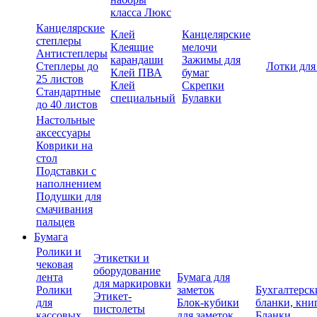
класса Люкс
Канцелярские
Клей
Канцелярские
степлеры
Клеящие
мелочи
Антистеплеры
карандаши
Зажимы для
Степлеры до
Лотки для
Клей ПВА
бумаг
25 листов
Клей
Скрепки
Стандартные
специальный
Булавки
до 40 листов
Настольные
аксессуары
Коврики на
стол
Подставки с
наполнением
Подушки для
смачивания
пальцев
Бумага
Ролики и
Этикетки и
чековая
оборудование
лента
Бумага для
для маркировки
Ролики
заметок
Бухгалтерск
Этикет-
для
Блок-кубики
бланки, кни
пистолеты
кассовых
для заметок
Бланки