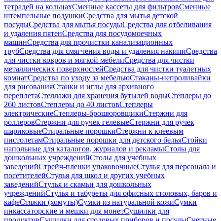
тетрадей на кольцах
Сменные кассеты для фильтров
Сменные
штемпельные подушки
Средства для мытья детской
посуды
Средства для мытья посуды
Средства для отбеливания
и удаления пятен
Средства для посудомоечных
машин
Средства для прочистки канализационных
труб
Средства для смягчения воды и удаления накипи
Средства
для чистки ковров и мягкой мебели
Средства для чистки
металлических поверхностей
Средства для чистки туалетных
комнат
Средства по уходу за мебелью
Стаканы-непроливайки
для рисования
Станки и иглы для архивного
переплета
Стеллажи для хранения бутылей воды
Степлеры до
260 листов
Степлеры до 40 листов
Степлеры
электрические
Степлеры-брошюровщики
Стержни для
роллеров
Стержни для ручек гелевые
Стержни для ручек
шариковые
Стиральные порошки
Стержни к клеевым
пистолетам
Стиральные порошки для детского белья
Стойки
напольные для каталогов, журналов и рекламы
Столы для
дошкольных учреждений
Столы для учебных
заведений
Стрейч-пленки упаковочные
Стулья для персонала и
посетителей
Стулья для школ и других учебных
заведений
Стулья и скамьи для дошкольных
учреждений
Стулья и табуреты для офисных столовых, баров и
кафе
Стяжки (хомуты)
Сумки из натуральной кожи
Сумки
инкассаторские и мешки для монет
Сушилки для
продуктов
Сушилки для столовых приборов и посуды
Счетные