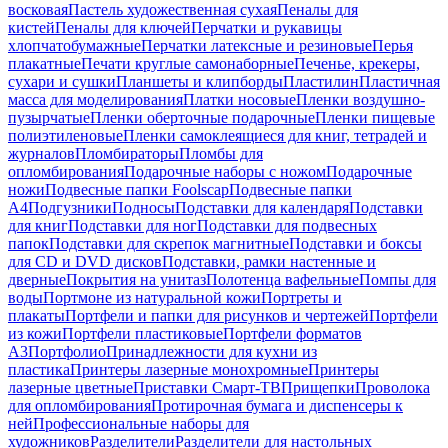
восковая
Пастель художественная сухая
Пеналы для
кистей
Пеналы для ключей
Перчатки и рукавицы
хлопчатобумажные
Перчатки латексные и резиновые
Перья
плакатные
Печати круглые самонаборные
Печенье, крекеры,
сухари и сушки
Планшеты и клипборды
Пластилин
Пластичная
масса для моделирования
Платки носовые
Пленки воздушно-
пузырчатые
Пленки оберточные подарочные
Пленки пищевые
полиэтиленовые
Пленки самоклеящиеся для книг, тетрадей и
журналов
Пломбираторы
Пломбы для
опломбирования
Подарочные наборы с ножом
Подарочные
ножи
Подвесные папки Foolscap
Подвесные папки
А4
Подгузники
Подносы
Подставки для календаря
Подставки
для книг
Подставки для ног
Подставки для подвесных
папок
Подставки для скрепок магнитные
Подставки и боксы
для CD и DVD дисков
Подставки, рамки настенные и
дверные
Покрытия на унитаз
Полотенца вафельные
Помпы для
воды
Портмоне из натуральной кожи
Портреты и
плакаты
Портфели и папки для рисунков и чертежей
Портфели
из кожи
Портфели пластиковые
Портфели форматов
А3
Портфолио
Принадлежности для кухни из
пластика
Принтеры лазерные монохромные
Принтеры
лазерные цветные
Приставки Смарт-ТВ
Прищепки
Проволока
для опломбирования
Протирочная бумага и диспенсеры к
ней
Профессиональные наборы для
художников
Разделители
Разделители для настольных