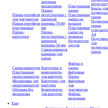
арочным
регистрат
механизмом
Пластиковые
Боксы для
Папки-
папки
подвесны
Папки-портфели
регистраторы с
Пластиковые
папок
для документов
шириной
папки на
Подвесны
Папки-портфели
корешка 70-80
кольцах
папки
пластиковые
мм
Пластиковые
стандарт
Папки-
Папки-
папки на
А4
картотеки
регистраторы с
резинках
Подставк
шириной
Разделители
для
корешка 50 мм
листов
подвесны
Самоклеящиеся
папок
карманы для
папок
Файлы и
Скоросшиватели
Картотеки и
папки
Пластиковые
компоненты
файловые
скоросшиватели
для картотек
Папки
Механизмы для
Картотеки для
файловые
скоросшивателя
карточек
для
Обложка без
Компоненты
документов
механизма
для картотек
Файлы-
вкладыши
Еще