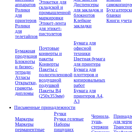
Этикетки для
аппаратов
Диспенсеры
самокопиру
складской и
Ролики
для закладок и
Бухгалтерск
промышленной
для
блокнотов
бланки
маркировки
принтеров
Клейкие
Книги учета
Этикет-лента
Ролики
закладки
для этикет-
для
пистолетов
телетайпов
Бумага для
Почтовые
офисной
Бумажная
конверты и
техники
продукция
пакеты
Цветная бумага
Блокноты
Конверты
для принтера
и бизнес-
Пакеты с
Бумага для
тетради
полиэтиленовой
плоттеров и
Атласы
воздушной
копировальных
Открытки,
подушкой
работ
грамоты,
Пакеты В4
Бумага для
дипломы
(250х353мм)
принтеров А4,
А3
Письменные принадлежности
Ручки
Чернила,
Принадл
Маркеры
Ручки гелевые
тушь,
для черч
Маркеры
Наборы
стержни
Транспо
перманентные
пишущих