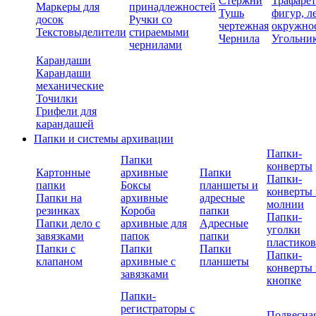
Стержни
Трафаре
Маркеры для
принадлежностей
Тушь
фигур, л
досок
Ручки со
чертежная
окружно
Текстовыделители
стираемыми
Чернила
Угольни
чернилами
Карандаши
Карандаши
механические
Точилки
Грифели для
карандашей
Папки и системы архивации
Папки-
Папки
конверты
Картонные
архивные
Папки
Папки-
папки
Боксы
планшеты и
конверты 
Папки на
архивные
адресные
молнии
резинках
Короба
папки
Папки-
Папки дело с
архивные для
Адресные
уголки
завязками
папок
папки
пластико
Папки с
Папки
Папки
Папки-
клапаном
архивные с
планшеты
конверты 
завязками
кнопке
Папки-
регистраторы с
Подвесна