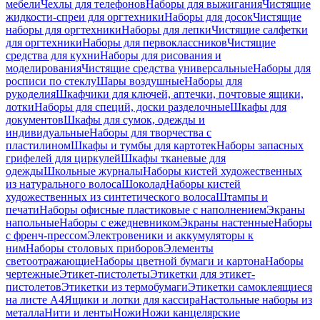
мебели
Чехлы для телефонов
Наборы для выжигания
Чистящие
жидкости-спреи для оргтехники
Наборы для досок
Чистящие
наборы для оргтехники
Наборы для лепки
Чистящие салфетки
для оргтехники
Наборы для первоклассников
Чистящие
средства для кухни
Наборы для рисования и
моделирования
Чистящие средства универсальные
Наборы для
росписи по стеклу
Шары воздушные
Наборы для
рукоделия
Шкафчики для ключей, аптечки, почтовые ящики,
лотки
Наборы для специй, доски разделочные
Шкафы для
документов
Шкафы для сумок, одежды и
индивидуальные
Наборы для творчества с
пластилином
Шкафы и тумбы для картотек
Наборы запасных
грифелей для циркулей
Шкафы тканевые для
одежды
Школьные журналы
Наборы кистей художественных
из натурального волоса
Шоколад
Наборы кистей
художественных из синтетического волоса
Штампы и
печати
Наборы офисные пластиковые с наполнением
Экраны
напольные
Наборы с ежедневником
Экраны настенные
Наборы
с френч-прессом
Электровеники и аккумуляторы к
ним
Наборы столовых приборов
Элементы
светоотражающие
Наборы цветной бумаги и картона
Наборы
чертежные
Этикет-пистолеты
Этикетки для этикет-
пистолетов
Этикетки из термобумаги
Этикетки самоклеящиеся
на листе А4
Ящики и лотки для кассира
Настольные наборы из
металла
Нити и ленты
Ножи
Ножи канцелярские