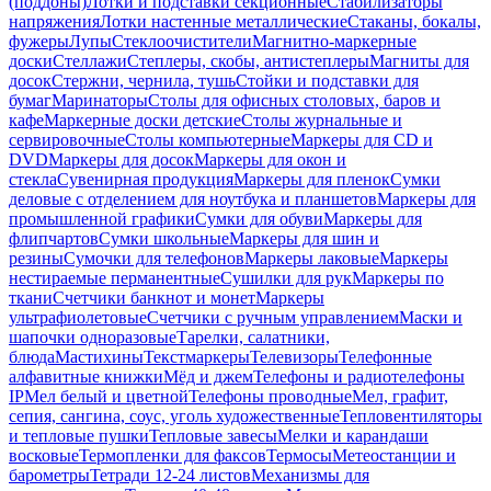
(поддоны)
Лотки и подставки секционные
Стабилизаторы
напряжения
Лотки настенные металлические
Стаканы, бокалы,
фужеры
Лупы
Стеклоочистители
Магнитно-маркерные
доски
Стеллажи
Степлеры, скобы, антистеплеры
Магниты для
досок
Стержни, чернила, тушь
Стойки и подставки для
бумаг
Маринаторы
Столы для офисных столовых, баров и
кафе
Маркерные доски детские
Столы журнальные и
сервировочные
Столы компьютерные
Маркеры для CD и
DVD
Маркеры для досок
Маркеры для окон и
стекла
Сувенирная продукция
Маркеры для пленок
Сумки
деловые с отделением для ноутбука и планшетов
Маркеры для
промышленной графики
Сумки для обуви
Маркеры для
флипчартов
Сумки школьные
Маркеры для шин и
резины
Сумочки для телефонов
Маркеры лаковые
Маркеры
нестираемые перманентные
Сушилки для рук
Маркеры по
ткани
Счетчики банкнот и монет
Маркеры
ультрафиолетовые
Счетчики с ручным управлением
Маски и
шапочки одноразовые
Тарелки, салатники,
блюда
Мастихины
Текстмаркеры
Телевизоры
Телефонные
алфавитные книжки
Мёд и джем
Телефоны и радиотелефоны
IP
Мел белый и цветной
Телефоны проводные
Мел, графит,
сепия, сангина, соус, уголь художественные
Тепловентиляторы
и тепловые пушки
Тепловые завесы
Мелки и карандаши
восковые
Термопленки для факсов
Термосы
Метеостанции и
барометры
Тетради 12-24 листов
Механизмы для