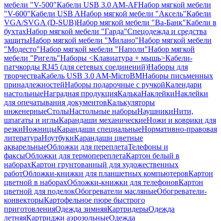
мебели "V-500"
Кабели USB 3.0 AM-AF
Набор мягкой мебели
"V-600"
Кабели USB A
Набор мягкой мебели "Аксель"
Кабели
VGA/SVGA (D-SUB)
Набор мягкой мебели "Ва-Банк"
Кабели в
бухтах
Набор мягкой мебели "Гарда"
Спецодежда и средства
защиты
Набор мягкой мебели "Милано"
Набор мягкой мебели
"Модесто"
Набор мягкой мебели "Наполи"
Набор мягкой
мебели "Ригель"
Наборы <Клавиатура + мышь>
Кабели-
патчкорды RJ45 (для сетевых соединений)
Наборы для
творчества
Кабель USB 3.0 AM-MicroBM
Наборы письменных
принадлежностей
Наборы подарочные с ручкой
Календари
настольные
Наградная продукция
Калька
Наклейки
Наклейки
для опечатывания документов
Калькуляторы
инженерные
Столы
Настольные наборы
Наушники
Нити,
шпагаты и иглы
Карандаши механические
Ножи и коврики для
резки
Ножницы
Карандаши специальные
Нормативно-правовая
литература
Ноутбуки
Карандаши цветные
акварельные
Обложки для переплета
Телефоны и
факсы
Обложки для термопереплета
Картон белый в
наборах
Картон грунтованный для художественных
работ
Обложки-книжки для планшетных компьютеров
Картон
цветной в наборах
Обложки-книжки для телефонов
Картон
цветной для поделок
Обогреватели масляные
Обогреватели-
конвекторы
Картофельное пюре быстрого
приготовления
Одежда зимняя
Картридеры
Одежда
летняя
Картриджи аэрозольные
Одежда