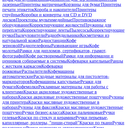
лазерные
Принтеры матричные
Корзины для бумаг
Принтеры
печати этикеток
Короба и накопители
Принтеры
струйные
Коробки и конверты для CD и DVD
дисков
Проекторы мультимедийные
Противокражное
оборудование
Корректирующие жидкости
Пружины для
переплета
Корректирующие ленты
Пылесосы
Корректирующие
ручки
Пылеуловители
Радиобудильники
Косметички из
натуральной кожи
Радиостанции
Кофе
зерновой
Радиотелефоны
Развивающие игры
Кофе
молотый
Рамки для дипломов, сертификатов, грамот,
фотографий
Кофе растворимый
Рамки для информации и
ценников собираемые в системы
Кофеварки капельные
Ранцы
с жестким каркасом
Кофеварки
рожковые
Распылители
Кофемашины
автоматические
Расходные материалы для пистолетов-
маркираторов
Кофемашины капсульные
Резаки для
бумаги
Кофемолки
Рекламные материалы для работы с
клиентами
Краски акриловые художественные в
наборах
Краски акриловые художественные поштучно
Рулоны
для принтера
Краски масляные художественные в
наборах
Рулоны для факсов
Краски масляные художественные
поштучно
Ручки бизнес-класса
Краски пальчиковые
Ручки
гелевые
Краски по стеклу и керамике
Ручки перьевые,
капиллярные, роллеры, "пиши-стирай"
Краски по ткани
Ручки
подарочные
Ручки шариковые автоматические
Крем