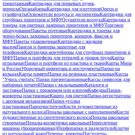
трикотажная
Картриджи для перьевых ручек,
чернила
Органайзеры
Картриджи для плоттеров
Орехи и
сухофрукты
Освежители воздуха и диспенсеры
Картриджи для
струйных принтеров и МФУ
Осушители воздуха
Картриджи и
тонеры для цветных лазерных принтеров и МФУ
Торговое
оборудование
Пакеты почтовые
Картриджи и тонеры для
черно-белых лазерных принтеров, копиров, факсов и
МФУ
Пакеты упаковочные
Картриджи с жидким
мылом
Панели и бамперы защитные для
телефонов
Картриджи-контейнеры для струйных принтеров и
МФУ
Папки и портфели для тетрадей и уроков труда
Карты
игральные
Папки и портфели из пластика и ткани
Карты Мира
и России
Уборочный инвентарь и инструменты
Папки на
кольцах
Карты памяти
Папки на резинках пластиковые
Кассы
"Учись считать"
Папки презентационные
Кассы символов для
наборных печатей
Папки с вкладышами
Каталоги и
листовки
Папки с прижимом или клипом
Кафедры
Папки-
конверты пластиковые
Кашпо для цветов
Папки-регистраторы
с арочным механизмом
Папки-уголки
пластиковые
Пароочистители
Кисти художественные из
натурального волоса
Пеналы школьные с наполнением
Кисти
художественные из синтетического волоса
Пеналы школьные
створчатые
Пеналы-косметички школьные
Переплетные
машины (брошюровщики)
Перфопапки и разделители
Клатчи
из натуральной кожи
Печенье, крекеры
Пистолеты-