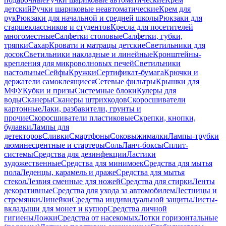
детский
Ручки шариковые неавтоматические
Крем для
рук
Рюкзаки для начальной и средней школы
Рюкзаки для
старшеклассников и студентов
Кресла для посетителей
многоместные
Салфетки столовые
Салфетки, губки,
тряпки
Сахар
Кровати и матрацы детские
Светильники для
досок
Светильники накладные и линейные
Кронштейны-
крепления для микроволновых печей
Светильники
настольные
Сейфы
Кружки
Сертификат-бумага
Крючки и
держатели самоклеящиеся
Сетевые фильтры
Крышки для
МФУ
Кубки и призы
Системные блоки
Кулеры для
воды
Сканеры
Сканеры штрихкодов
Скоросшиватели
картонные
Лаки, разбавители, грунты и
прочие
Скоросшиватели пластиковые
Скрепки, кнопки,
булавки
Лампы для
детекторов
Сливки
Смартфоны
Соковыжималки
Лампы-трубки
люминесцентные и стартеры
Соль
Ланч-боксы
Сплит-
системы
Средства для дезинфекции
Ластики
художественные
Средства для минимоек
Средства для мытья
пола
Леденцы, карамель и драже
Средства для мытья
стекол
Лезвия сменные для ножей
Средства для стирки
Ленты
декоративные
Средства для ухода за автомобилем
Лестницы и
стремянки
Линейки
Средства индивидуальной защиты
Листы-
вкладыши для монет и купюр
Средства личной
гигиены
Ложки
Средства от насекомых
Лотки горизонтальные