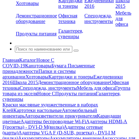
Картриджи
Ежедневники
Школа
Хозтовары
и тонеры
2016
2015
Мебель
Демонстрационное
Офисная
Спецодежда,
для
оборудование
техника
инструменты
офиса
Галантерея,
Продукты питания
сувениры
Главная
Каталог
Новое С
COVID-19
Канцтовары
Бумага
Письменные
принадлежности
Папки и системы
архивации
Хозтовары
Картриджи и тонеры
Ежедневники
2016
Школа 2015
Демонстрационное оборудование
Офисная
техника
Спецодежда, инструменты
Мебель для офиса
Группа
товара из экселя
Новое С
Продукты питания
Галантерея,
сувениры
Краски масляные художественные в наборах
Клей
Картотеки настольные
Автомобильный
инвентарь
Авторазветвители прикуривателя
Карандаши
цветные
Адаптеры беспроводные Wi-Fi
Адаптеры HDMI-A
F(розетка) - DVI-D M(вилка)
Адаптеры сетевые
(карты)
Адаптеры VGA F (D-SUB, розетка) - DVI-I M
(вилка)
Аккумуляторы
Аккумуляторы внешние
Аксессуары для