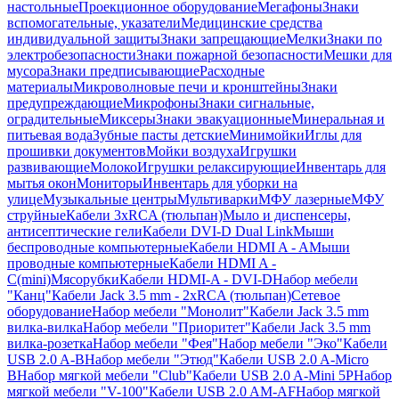
настольные
Проекционное оборудование
Мегафоны
Знаки
вспомогательные, указатели
Медицинские средства
индивидуальной защиты
Знаки запрещающие
Мелки
Знаки по
электробезопасности
Знаки пожарной безопасности
Мешки для
мусора
Знаки предписывающие
Расходные
материалы
Микроволновые печи и кронштейны
Знаки
предупреждающие
Микрофоны
Знаки сигнальные,
оградительные
Миксеры
Знаки эвакуационные
Минеральная и
питьевая вода
Зубные пасты детские
Минимойки
Иглы для
прошивки документов
Мойки воздуха
Игрушки
развивающие
Молоко
Игрушки релаксирующие
Инвентарь для
мытья окон
Мониторы
Инвентарь для уборки на
улице
Музыкальные центры
Мультиварки
МФУ лазерные
МФУ
струйные
Кабели 3xRCA (тюльпан)
Мыло и диспенсеры,
антисептические гели
Кабели DVI-D Dual Link
Мыши
беспроводные компьютерные
Кабели HDMI A - A
Мыши
проводные компьютерные
Кабели HDMI A -
C(mini)
Мясорубки
Кабели HDMI-A - DVI-D
Набор мебели
"Канц"
Кабели Jack 3.5 mm - 2xRCA (тюльпан)
Сетевое
оборудование
Набор мебели "Монолит"
Кабели Jack 3.5 mm
вилка-вилка
Набор мебели "Приоритет"
Кабели Jack 3.5 mm
вилка-розетка
Набор мебели "Фея"
Набор мебели "Эко"
Кабели
USB 2.0 A-B
Набор мебели "Этюд"
Кабели USB 2.0 A-Micro
B
Набор мягкой мебели "Club"
Кабели USB 2.0 A-Mini 5P
Набор
мягкой мебели "V-100"
Кабели USB 2.0 AM-AF
Набор мягкой