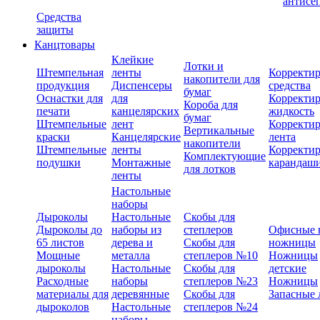
антисе
Средства
защиты
Канцтовары
Клейкие
Лотки и
Штемпельная
ленты
Корректи
накопители для
продукция
Диспенсеры
средства
бумаг
Оснастки для
для
Корректи
Короба для
печати
канцелярских
жидкость
бумаг
Штемпельные
лент
Корректи
Вертикальные
краски
Канцелярские
лента
накопители
Штемпельные
ленты
Корректи
Комплектующие
подушки
Монтажные
карандаш
для лотков
ленты
Настольные
наборы
Дыроколы
Настольные
Скобы для
Дыроколы до
наборы из
степлеров
Офисные 
65 листов
дерева и
Скобы для
ножницы
Мощные
металла
степлеров №10
Ножницы
дыроколы
Настольные
Скобы для
детские
Расходные
наборы
степлеров №23
Ножницы
материалы для
деревянные
Скобы для
Запасные 
дыроколов
Настольные
степлеров №24
наборы