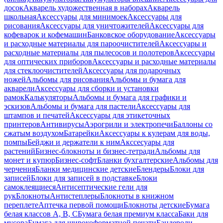
досок
Акварель художественная в наборах
Акварель
школьная
Аксессуары для минимоек
Аксессуары для
рисования
Аксессуары для уничтожителей
Аксессуары для
кофеварок и кофемашин
Банковское оборудование
Аксессуары
и расходные материалы для пароочистителей
Аксессуары и
расходные материалы для пылесосов и полотеров
Аксессуары
для оптических приборов
Аксессуары и расходные материалы
для стеклоочистителей
Аксессуары для подарочных
ножей
Альбомы для рисования
Альбомы и бумага для
акварели
Аксессуары для сборки и установки
рамок
Калькуляторы
Альбомы и бумага для графики и
эскизов
Альбомы и бумага для пастели
Аксессуары для
штампов и печатей
Аксессуары для этикеточных
принтеров
Антивирусы
Аэрогрили и электропечи
Баллоны со
сжатым воздухом
Батарейки
Аксессуары к кулерам для воды,
помпы
Бейджи и держатели к ним
Акссесуары для
растений
Бизнес-блокноты и бизнес-тетради
Альбомы для
монет и купюр
Бизнес-софт
Бланки бухгалтерские
Альбомы для
черчения
Бланки медицинские детские
Блендеры
Блоки для
записей
Блоки для записей в подставке
Блоки
самоклеящиеся
Антисептические гели для
рук
Блокноты
Антистеплеры
Блокноты в книжном
переплете
Аптечка первой помощи
Блокноты детские
Бумага
белая классов А, В, С
Бумага белая премиум класса
Баки для
мусора
Бумага для широкоформатной печати
Бандероли,