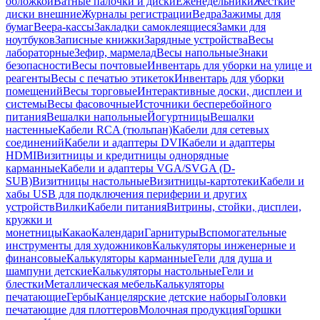
обложкой
Ватные палочки и диски
Еженедельники
Жесткие
диски внешние
Журналы регистрации
Ведра
Зажимы для
бумаг
Веера-кассы
Закладки самоклеящиеся
Замки для
ноутбуков
Записные книжки
Зарядные устройства
Весы
лабораторные
Зефир, мармелад
Весы напольные
Знаки
безопасности
Весы почтовые
Инвентарь для уборки на улице и
реагенты
Весы с печатью этикеток
Инвентарь для уборки
помещений
Весы торговые
Интерактивные доски, дисплеи и
системы
Весы фасовочные
Источники бесперебойного
питания
Вешалки напольные
Йогуртницы
Вешалки
настенные
Кабели RCA (тюльпан)
Кабели для сетевых
соединений
Кабели и адаптеры DVI
Кабели и адаптеры
HDMI
Визитницы и кредитницы однорядные
карманные
Кабели и адаптеры VGA/SVGA (D-
SUB)
Визитницы настольные
Визитницы-картотеки
Кабели и
хабы USB для подключения периферии и других
устройств
Вилки
Кабели питания
Витрины, стойки, дисплеи,
кружки и
монетницы
Какао
Календари
Гарнитуры
Вспомогательные
инструменты для художников
Калькуляторы инженерные и
финансовые
Калькуляторы карманные
Гели для душа и
шампуни детские
Калькуляторы настольные
Гели и
блестки
Металлическая мебель
Калькуляторы
печатающие
Гербы
Канцелярские детские наборы
Головки
печатающие для плоттеров
Молочная продукция
Горшки