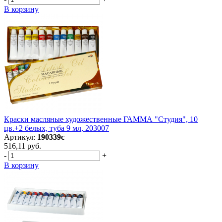
В корзину
Краски масляные художественные ГАММА "Студия", 10
цв.+2 белых, туба 9 мл, 203007
Артикул:
190339с
516,11 руб.
-
+
В корзину