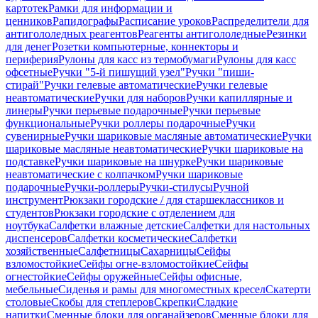
картотек
Рамки для информации и
ценников
Рапидографы
Расписание уроков
Распределители для
антигололедных реагентов
Реагенты антигололедные
Резинки
для денег
Розетки компьютерные, коннекторы и
периферия
Рулоны для касс из термобумаги
Рулоны для касс
офсетные
Ручки "5-й пишущий узел"
Ручки "пиши-
стирай"
Ручки гелевые автоматические
Ручки гелевые
неавтоматические
Ручки для наборов
Ручки капиллярные и
линеры
Ручки перьевые подарочные
Ручки перьевые
функциональные
Ручки роллеры подарочные
Ручки
сувенирные
Ручки шариковые масляные автоматические
Ручки
шариковые масляные неавтоматические
Ручки шариковые на
подставке
Ручки шариковые на шнурке
Ручки шариковые
неавтоматические с колпачком
Ручки шариковые
подарочные
Ручки-роллеры
Ручки-стилусы
Ручной
инструмент
Рюкзаки городские / для старшеклассников и
студентов
Рюкзаки городские с отделением для
ноутбука
Салфетки влажные детские
Салфетки для настольных
диспенсеров
Салфетки косметические
Салфетки
хозяйственные
Салфетницы
Сахарницы
Сейфы
взломостойкие
Сейфы огне-взломостойкие
Сейфы
огнестойкие
Сейфы оружейные
Сейфы офисные,
мебельные
Сиденья и рамы для многоместных кресел
Скатерти
столовые
Скобы для степлеров
Скрепки
Сладкие
напитки
Сменные блоки для органайзеров
Сменные блоки для