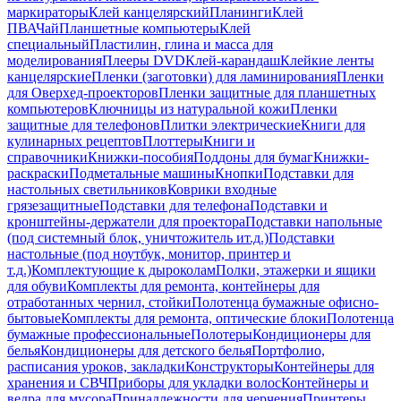
маркираторы
Клей канцелярский
Планинги
Клей
ПВА
Чай
Планшетные компьютеры
Клей
специальный
Пластилин, глина и масса для
моделирования
Плееры DVD
Клей-карандаш
Клейкие ленты
канцелярские
Пленки (заготовки) для ламинирования
Пленки
для Оверхед-проекторов
Пленки защитные для планшетных
компьютеров
Ключницы из натуральной кожи
Пленки
защитные для телефонов
Плитки электрические
Книги для
кулинарных рецептов
Плоттеры
Книги и
справочники
Книжки-пособия
Поддоны для бумаг
Книжки-
раскраски
Подметальные машины
Кнопки
Подставки для
настольных светильников
Коврики входные
грязезащитные
Подставки для телефона
Подставки и
кронштейны-держатели для проектора
Подставки напольные
(под системный блок, уничтожитель ит.д.)
Подставки
настольные (под ноутбук, монитор, принтер и
т.д.)
Комплектующие к дыроколам
Полки, этажерки и ящики
для обуви
Комплекты для ремонта, контейнеры для
отработанных чернил, стойки
Полотенца бумажные офисно-
бытовые
Комплекты для ремонта, оптические блоки
Полотенца
бумажные профессиональные
Полотеры
Кондиционеры для
белья
Кондиционеры для детского белья
Портфолио,
расписания уроков, закладки
Конструкторы
Контейнеры для
хранения и СВЧ
Приборы для укладки волос
Контейнеры и
ведра для мусора
Принадлежности для черчения
Принтеры