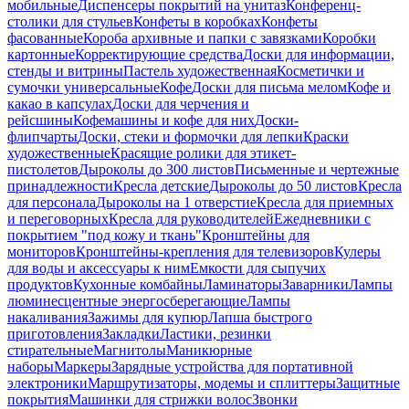
мобильные
Диспенсеры покрытий на унитаз
Конференц-
столики для стульев
Конфеты в коробках
Конфеты
фасованные
Короба архивные и папки с завязками
Коробки
картонные
Корректирующие средства
Доски для информации,
стенды и витрины
Пастель художественная
Косметички и
сумочки универсальные
Кофе
Доски для письма мелом
Кофе и
какао в капсулах
Доски для черчения и
рейсшины
Кофемашины и кофе для них
Доски-
флипчарты
Доски, стеки и формочки для лепки
Краски
художественные
Красящие ролики для этикет-
пистолетов
Дыроколы до 300 листов
Письменные и чертежные
принадлежности
Кресла детские
Дыроколы до 50 листов
Кресла
для персонала
Дыроколы на 1 отверстие
Кресла для приемных
и переговорных
Кресла для руководителей
Ежедневники с
покрытием "под кожу и ткань"
Кронштейны для
мониторов
Кронштейны-крепления для телевизоров
Кулеры
для воды и аксессуары к ним
Емкости для сыпучих
продуктов
Кухонные комбайны
Ламинаторы
Заварники
Лампы
люминесцентные энергосберегающие
Лампы
накаливания
Зажимы для купюр
Лапша быстрого
приготовления
Закладки
Ластики, резинки
стирательные
Магнитолы
Маникюрные
наборы
Маркеры
Зарядные устройства для портативной
электроники
Маршрутизаторы, модемы и сплиттеры
Защитные
покрытия
Машинки для стрижки волос
Звонки