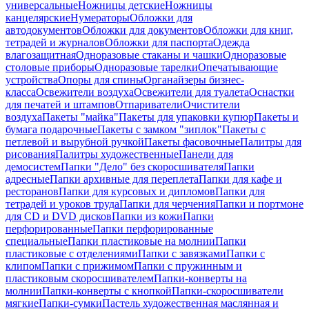
универсальные
Ножницы детские
Ножницы
канцелярские
Нумераторы
Обложки для
автодокументов
Обложки для документов
Обложки для книг,
тетрадей и журналов
Обложки для паспорта
Одежда
влагозащитная
Одноразовые стаканы и чашки
Одноразовые
столовые приборы
Одноразовые тарелки
Опечатывающие
устройства
Опоры для спины
Органайзеры бизнес-
класса
Освежители воздуха
Освежители для туалета
Оснастки
для печатей и штампов
Отпариватели
Очистители
воздуха
Пакеты "майка"
Пакеты для упаковки купюр
Пакеты и
бумага подарочные
Пакеты с замком "зиплок"
Пакеты с
петлевой и вырубной ручкой
Пакеты фасовочные
Палитры для
рисования
Палитры художественные
Панели для
демосистем
Папки "Дело" без скоросшивателя
Папки
адресные
Папки архивные для переплета
Папки для кафе и
ресторанов
Папки для курсовых и дипломов
Папки для
тетрадей и уроков труда
Папки для черчения
Папки и портмоне
для CD и DVD дисков
Папки из кожи
Папки
перфорированные
Папки перфорированные
специальные
Папки пластиковые на молнии
Папки
пластиковые с отделениями
Папки с завязками
Папки с
клипом
Папки с прижимом
Папки с пружинным и
пластиковым скоросшивателем
Папки-конверты на
молнии
Папки-конверты с кнопкой
Папки-скоросшиватели
мягкие
Папки-сумки
Пастель художественная маслянная и