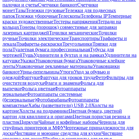
палочки и счеты
Счетчики банкнот
Счетчики
монет
Тазы
Тележки грузовые
Тележки для подвесных
папок
Тележки уборочные
Телескопы
Телефоны IP
Темперные
краски художественные
Тестеры напряжения
Тетради на
кольцах
Тонеры (порошок) совместимые для заправки
лазерных картриджей
Точилки механические
Точилки
ручные
Точилки электрические
Транспортиры
Трафареты и
лекала
Трафареты-раскраски
Треугольники
Тряпки для
пола
Туалетная бумага профессиональная
Тубусы для
чертежей
Тушь
Удлинители в бухтах и на рамках
Удлинители на
катушке
Указки
Упаковочная бумага
Упаковочные клейкие
ленты
Упаковочные рекламные материалы
Упаковщики
банкнот
Урны-пепельницы
Утюги
Уход за обувью и
одеждой
Фартуки
Фартуки для уроков труда
Фетр
Фильтры для
очистителя воздуха
Флаги и знамена
Фольга для
выпечки
Фольга цветная
Фотоаппараты
зеркальные
Фотоаппараты системные
(беззеркальные)
Фотобарабаны
Фотоаппараты
компактные
Хабы (разветвители) USB 2.0
Холсты на
картоне
Холсты на подрамнике
Цветная бумага, цветной
картон для квиллинга и оригами
Цветная пористая резина и
пластик
Циркули
Чайные и кофейные наборы
Чернила для
струйных принтеров и МФУ
Чертежные принадлежности для
доски
Чистящие и моющие средства для кухни
Чистящие
средства для досок
Швабры и комплекты для мытья