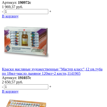
Артикул:
190972с
1 969,37 руб.
-
+
В корзину
Краски масляные художественные "Мастер класс",12 цв.туба
по 18мл+масло льняное 120мл+2 кисти,1141965
Артикул:
191037с
2 650,57 руб.
-
+
В корзину