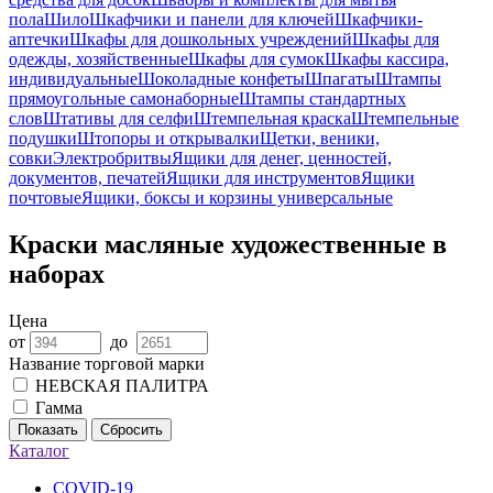
пола
Шило
Шкафчики и панели для ключей
Шкафчики-
аптечки
Шкафы для дошкольных учреждений
Шкафы для
одежды, хозяйственные
Шкафы для сумок
Шкафы кассира,
индивидуальные
Шоколадные конфеты
Шпагаты
Штампы
прямоугольные самонаборные
Штампы стандартных
слов
Штативы для селфи
Штемпельная краска
Штемпельные
подушки
Штопоры и открывалки
Щетки, веники,
совки
Электробритвы
Ящики для денег, ценностей,
документов, печатей
Ящики для инструментов
Ящики
почтовые
Ящики, боксы и корзины универсальные
Краски масляные художественные в
наборах
Цена
от
до
Название торговой марки
НЕВСКАЯ ПАЛИТРА
Гамма
Показать
Сбросить
Каталог
COVID-19