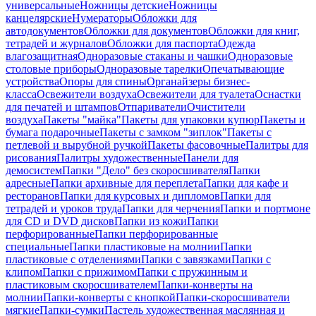
универсальные
Ножницы детские
Ножницы
канцелярские
Нумераторы
Обложки для
автодокументов
Обложки для документов
Обложки для книг,
тетрадей и журналов
Обложки для паспорта
Одежда
влагозащитная
Одноразовые стаканы и чашки
Одноразовые
столовые приборы
Одноразовые тарелки
Опечатывающие
устройства
Опоры для спины
Органайзеры бизнес-
класса
Освежители воздуха
Освежители для туалета
Оснастки
для печатей и штампов
Отпариватели
Очистители
воздуха
Пакеты "майка"
Пакеты для упаковки купюр
Пакеты и
бумага подарочные
Пакеты с замком "зиплок"
Пакеты с
петлевой и вырубной ручкой
Пакеты фасовочные
Палитры для
рисования
Палитры художественные
Панели для
демосистем
Папки "Дело" без скоросшивателя
Папки
адресные
Папки архивные для переплета
Папки для кафе и
ресторанов
Папки для курсовых и дипломов
Папки для
тетрадей и уроков труда
Папки для черчения
Папки и портмоне
для CD и DVD дисков
Папки из кожи
Папки
перфорированные
Папки перфорированные
специальные
Папки пластиковые на молнии
Папки
пластиковые с отделениями
Папки с завязками
Папки с
клипом
Папки с прижимом
Папки с пружинным и
пластиковым скоросшивателем
Папки-конверты на
молнии
Папки-конверты с кнопкой
Папки-скоросшиватели
мягкие
Папки-сумки
Пастель художественная маслянная и