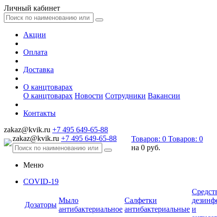
Личный кабинет
Акции
Оплата
Доставка
О канцтоварах
О канцтоварах
Новости
Сотрудники
Вакансии
Контакты
zakaz@kvik.ru
+7 495 649-65-88
zakaz@kvik.ru
+7 495 649-65-88
Товаров:
0
Товаров:
0
на
0 руб.
Меню
COVID-19
Средст
Мыло
Салфетки
дезинф
Дозаторы
антибактериальное
антибактериальные
и