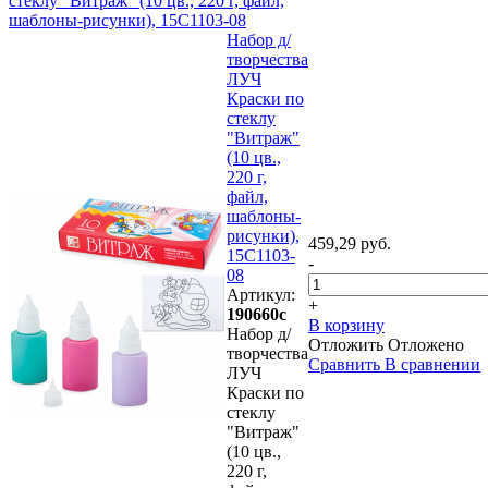
стеклу "Витраж" (10 цв., 220 г, файл,
шаблоны-рисунки), 15С1103-08
Набор д/
творчества
ЛУЧ
Краски по
стеклу
"Витраж"
(10 цв.,
220 г,
файл,
шаблоны-
рисунки),
459,29 руб.
15С1103-
-
08
Артикул:
+
190660с
В корзину
Набор д/
Отложить
Отложено
творчества
Сравнить
В сравнении
ЛУЧ
Краски по
стеклу
"Витраж"
(10 цв.,
220 г,