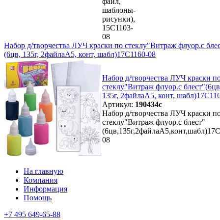
файл,
шаблоны-
рисунки),
15С1103-
08
Набор д/творчества ЛУЧ краски по стеклу"Витраж флуор.с бле
(6цв, 135г, 2файлаА5, конт, шабл)17С1160-08
Набор д/творчества ЛУЧ краски п
стеклу"Витраж флуор.с блест"(6цв
135г, 2файлаА5, конт, шабл)17С11
Артикул:
190434с
Набор д/творчества ЛУЧ краски п
стеклу"Витраж флуор.с блест"
(6цв,135г,2файлаА5,конт,шабл)17С
08
На главную
Компания
Информация
Помощь
+7 495 649-65-88