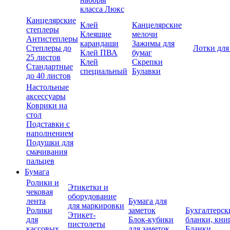
класса Люкс
Канцелярские
Клей
Канцелярские
степлеры
Клеящие
мелочи
Антистеплеры
карандаши
Зажимы для
Степлеры до
Лотки для
Клей ПВА
бумаг
25 листов
Клей
Скрепки
Стандартные
специальный
Булавки
до 40 листов
Настольные
аксессуары
Коврики на
стол
Подставки с
наполнением
Подушки для
смачивания
пальцев
Бумага
Ролики и
Этикетки и
чековая
оборудование
лента
Бумага для
для маркировки
Ролики
заметок
Бухгалтерск
Этикет-
для
Блок-кубики
бланки, кни
пистолеты
кассовых
для заметок
Бланки