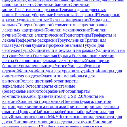
палочки и счеты
Счетчики банкнот
Счетчики
монет
Тазы
Тележки грузовые
Тележки для подвесных
папок
Тележки уборочные
Телескопы
Телефоны IP
Темперные
краски художественные
Тестеры напряжения
Тетради на
кольцах
Тонеры (порошок) совместимые для заправки
лазерных картриджей
Точилки механические
Точилки
ручные
Точилки электрические
Транспортиры
Трафареты и
лекала
Трафареты-раскраски
Треугольники
Тряпки для
пола
Туалетная бумага профессиональная
Тубусы для
чертежей
Тушь
Удлинители в бухтах и на рамках
Удлинители на
катушке
Указки
Упаковочная бумага
Упаковочные клейкие
ленты
Упаковочные рекламные материалы
Упаковщики
банкнот
Урны-пепельницы
Утюги
Уход за обувью и
одеждой
Фартуки
Фартуки для уроков труда
Фетр
Фильтры для
очистителя воздуха
Флаги и знамена
Фольга для
выпечки
Фольга цветная
Фотоаппараты
зеркальные
Фотоаппараты системные
(беззеркальные)
Фотобарабаны
Фотоаппараты
компактные
Хабы (разветвители) USB 2.0
Холсты на
картоне
Холсты на подрамнике
Цветная бумага, цветной
картон для квиллинга и оригами
Цветная пористая резина и
пластик
Циркули
Чайные и кофейные наборы
Чернила для
струйных принтеров и МФУ
Чертежные принадлежности для
доски
Чистящие и моющие средства для кухни
Чистящие
средства для досок
Швабры и комплекты для мытья