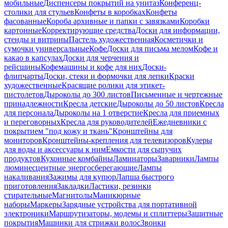
мобильные
Диспенсеры покрытий на унитаз
Конференц-
столики для стульев
Конфеты в коробках
Конфеты
фасованные
Короба архивные и папки с завязками
Коробки
картонные
Корректирующие средства
Доски для информации,
стенды и витрины
Пастель художественная
Косметички и
сумочки универсальные
Кофе
Доски для письма мелом
Кофе и
какао в капсулах
Доски для черчения и
рейсшины
Кофемашины и кофе для них
Доски-
флипчарты
Доски, стеки и формочки для лепки
Краски
художественные
Красящие ролики для этикет-
пистолетов
Дыроколы до 300 листов
Письменные и чертежные
принадлежности
Кресла детские
Дыроколы до 50 листов
Кресла
для персонала
Дыроколы на 1 отверстие
Кресла для приемных
и переговорных
Кресла для руководителей
Ежедневники с
покрытием "под кожу и ткань"
Кронштейны для
мониторов
Кронштейны-крепления для телевизоров
Кулеры
для воды и аксессуары к ним
Емкости для сыпучих
продуктов
Кухонные комбайны
Ламинаторы
Заварники
Лампы
люминесцентные энергосберегающие
Лампы
накаливания
Зажимы для купюр
Лапша быстрого
приготовления
Закладки
Ластики, резинки
стирательные
Магнитолы
Маникюрные
наборы
Маркеры
Зарядные устройства для портативной
электроники
Маршрутизаторы, модемы и сплиттеры
Защитные
покрытия
Машинки для стрижки волос
Звонки