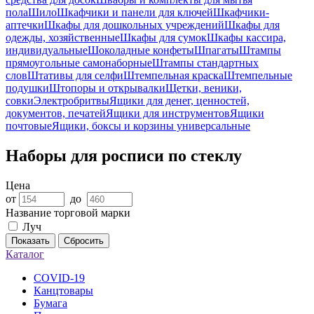
пола
Шило
Шкафчики и панели для ключей
Шкафчики-
аптечки
Шкафы для дошкольных учреждений
Шкафы для
одежды, хозяйственные
Шкафы для сумок
Шкафы кассира,
индивидуальные
Шоколадные конфеты
Шпагаты
Штампы
прямоугольные самонаборные
Штампы стандартных
слов
Штативы для селфи
Штемпельная краска
Штемпельные
подушки
Штопоры и открывалки
Щетки, веники,
совки
Электробритвы
Ящики для денег, ценностей,
документов, печатей
Ящики для инструментов
Ящики
почтовые
Ящики, боксы и корзины универсальные
Наборы для росписи по стеклу
Цена
от
до
Название торговой марки
Луч
Показать
Сбросить
Каталог
COVID-19
Канцтовары
Бумага