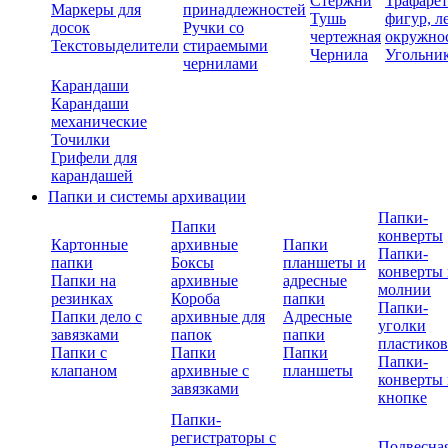
Стержни
Трафаре
Маркеры для
принадлежностей
Тушь
фигур, л
досок
Ручки со
чертежная
окружно
Текстовыделители
стираемыми
Чернила
Угольни
чернилами
Карандаши
Карандаши
механические
Точилки
Грифели для
карандашей
Папки и системы архивации
Папки-
Папки
конверты
Картонные
архивные
Папки
Папки-
папки
Боксы
планшеты и
конверты 
Папки на
архивные
адресные
молнии
резинках
Короба
папки
Папки-
Папки дело с
архивные для
Адресные
уголки
завязками
папок
папки
пластико
Папки с
Папки
Папки
Папки-
клапаном
архивные с
планшеты
конверты 
завязками
кнопке
Папки-
регистраторы с
Подвесна