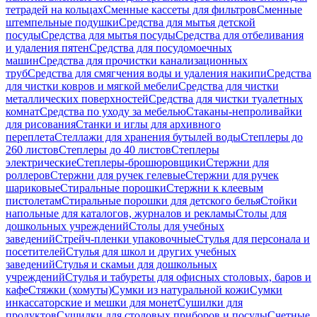
тетрадей на кольцах
Сменные кассеты для фильтров
Сменные
штемпельные подушки
Средства для мытья детской
посуды
Средства для мытья посуды
Средства для отбеливания
и удаления пятен
Средства для посудомоечных
машин
Средства для прочистки канализационных
труб
Средства для смягчения воды и удаления накипи
Средства
для чистки ковров и мягкой мебели
Средства для чистки
металлических поверхностей
Средства для чистки туалетных
комнат
Средства по уходу за мебелью
Стаканы-непроливайки
для рисования
Станки и иглы для архивного
переплета
Стеллажи для хранения бутылей воды
Степлеры до
260 листов
Степлеры до 40 листов
Степлеры
электрические
Степлеры-брошюровщики
Стержни для
роллеров
Стержни для ручек гелевые
Стержни для ручек
шариковые
Стиральные порошки
Стержни к клеевым
пистолетам
Стиральные порошки для детского белья
Стойки
напольные для каталогов, журналов и рекламы
Столы для
дошкольных учреждений
Столы для учебных
заведений
Стрейч-пленки упаковочные
Стулья для персонала и
посетителей
Стулья для школ и других учебных
заведений
Стулья и скамьи для дошкольных
учреждений
Стулья и табуреты для офисных столовых, баров и
кафе
Стяжки (хомуты)
Сумки из натуральной кожи
Сумки
инкассаторские и мешки для монет
Сушилки для
продуктов
Сушилки для столовых приборов и посуды
Счетные