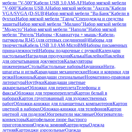
мебели "V-500"
Кабели USB 3.0 AM-AF
Набор мягкой мебели
"V-600"
Кабели USB A
Набор мягкой мебели "Аксель"
Кабели
VGA/SVGA (D-SUB)
Набор мягкой мебели "Ва-Банк"
Кабели в
бухтах
Набор мягкой мебели "Гарда"
Спецодежда и средства
защиты
Набор мягкой мебели "Милано"
Набор мягкой мебели
"Модесто"
Набор мягкой мебели "Наполи"
Набор мягкой
мебели "Ригель"
Наборы <Клавиатура + мышь>
Кабели-
патчкорды RJ45 (для сетевых соединений)
Наборы для
творчества
Кабель USB 3.0 AM-MicroBM
Наборы письменных
принадлежностей
Наборы подарочные с ручкой
Календари
настольные
Наградная продукция
Калька
Наклейки
Наклейки
для опечатывания документов
Калькуляторы
инженерные
Столы
Настольные наборы
Наушники
Нити,
шпагаты и иглы
Карандаши механические
Ножи и коврики для
резки
Ножницы
Карандаши специальные
Нормативно-правовая
литература
Ноутбуки
Карандаши цветные
акварельные
Обложки для переплета
Телефоны и
факсы
Обложки для термопереплета
Картон белый в
наборах
Картон грунтованный для художественных
работ
Обложки-книжки для планшетных компьютеров
Картон
цветной в наборах
Обложки-книжки для телефонов
Картон
цветной для поделок
Обогреватели масляные
Обогреватели-
конвекторы
Картофельное пюре быстрого
приготовления
Одежда зимняя
Картридеры
Одежда
летняя
Картриджи аэрозольные
Одежда