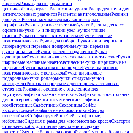
картотек
Рамки для информации и
ценников
Рапидографы
Расписание уроков
Распределители для
антигололедных реагентов
Реагенты антигололедные
Резинки
для денег
Розетки компьютерные, коннекторы и
периферия
Рулоны для касс из термобумаги
Рулоны для касс
офсетные
Ручки "5-й пишущий узел"
Ручки "пиши-
стирай"
Ручки гелевые автоматические
Ручки гелевые
неавтоматические
Ручки для наборов
Ручки капиллярные и
линеры
Ручки перьевые подарочные
Ручки перьевые
функциональные
Ручки роллеры подарочные
Ручки
сувенирные
Ручки шариковые масляные автоматические
Ручки
шариковые масляные неавтоматические
Ручки шариковые на
подставке
Ручки шариковые на шнурке
Ручки шариковые
неавтоматические с колпачком
Ручки шариковые
подарочные
Ручки-роллеры
Ручки-стилусы
Ручной
инструмент
Рюкзаки городские / для старшеклассников и
студентов
Рюкзаки городские с отделением для
ноутбука
Салфетки влажные детские
Салфетки для настольных
диспенсеров
Салфетки косметические
Салфетки
хозяйственные
Салфетницы
Сахарницы
Сейфы
взломостойкие
Сейфы огне-взломостойкие
Сейфы
огнестойкие
Сейфы оружейные
Сейфы офисные,
мебельные
Сиденья и рамы для многоместных кресел
Скатерти
столовые
Скобы для степлеров
Скрепки
Сладкие
напитки
Сменные блоки для органайзеров
Сменные блоки для