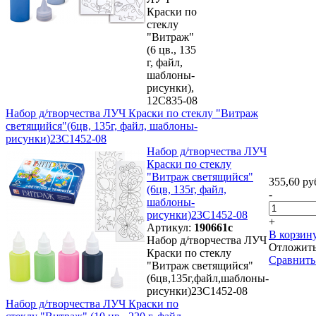
Краски по
стеклу
"Витраж"
(6 цв., 135
г, файл,
шаблоны-
рисунки),
12С835-08
Набор д/творчества ЛУЧ Краски по стеклу "Витраж
светящийся"(6цв, 135г, файл, шаблоны-
рисунки)23С1452-08
Набор д/творчества ЛУЧ
Краски по стеклу
"Витраж светящийся"
355,60 ру
(6цв, 135г, файл,
-
шаблоны-
рисунки)23С1452-08
+
Артикул:
190661с
В корзин
Набор д/творчества ЛУЧ
Отложит
Краски по стеклу
Сравнить
"Витраж светящийся"
(6цв,135г,файл,шаблоны-
рисунки)23С1452-08
Набор д/творчества ЛУЧ Краски по