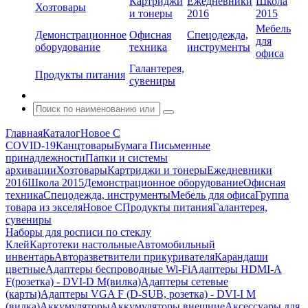
Картриджи
Ежедневники
Школа
Хозтовары
и тонеры
2016
2015
Мебель
Демонстрационное
Офисная
Спецодежда,
для
оборудование
техника
инструменты
офиса
Галантерея,
Продукты питания
сувениры
Главная
Каталог
Новое С
COVID-19
Канцтовары
Бумага
Письменные
принадлежности
Папки и системы
архивации
Хозтовары
Картриджи и тонеры
Ежедневники
2016
Школа 2015
Демонстрационное оборудование
Офисная
техника
Спецодежда, инструменты
Мебель для офиса
Группа
товара из экселя
Новое С
Продукты питания
Галантерея,
сувениры
Наборы для росписи по стеклу
Клей
Картотеки настольные
Автомобильный
инвентарь
Авторазветвители прикуривателя
Карандаши
цветные
Адаптеры беспроводные Wi-Fi
Адаптеры HDMI-A
F(розетка) - DVI-D M(вилка)
Адаптеры сетевые
(карты)
Адаптеры VGA F (D-SUB, розетка) - DVI-I M
(вилка)
Аккумуляторы
Аккумуляторы внешние
Аксессуары для