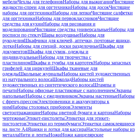
мебели
Чехлы для телефонов
Наборы для выжигания
Чистящие
жидкости-спреи для оргтехники
Наборы для досок
Чистящие
наборы для оргтехники
Наборы для лепки
Чистящие салфетки
для оргтехники
Наборы для первоклассников
Чистящие
средства для кухни
Наборы для рисования и
моделирования
Чистящие средства универсальные
Наборы для
росписи по стеклу
Шары воздушные
Наборы для
рукоделия
Шкафчики для ключей, аптечки, почтовые ящики,
лотки
Наборы для специй, доски разделочные
Шкафы для
документов
Шкафы для сумок, одежды и
индивидуальные
Наборы для творчества с
пластилином
Шкафы и тумбы для картотек
Наборы запасных
грифелей для циркулей
Шкафы тканевые для
одежды
Школьные журналы
Наборы кистей художественных
из натурального волоса
Шоколад
Наборы кистей
художественных из синтетического волоса
Штампы и
печати
Наборы офисные пластиковые с наполнением
Экраны
напольные
Наборы с ежедневником
Экраны настенные
Наборы
с френч-прессом
Электровеники и аккумуляторы к
ним
Наборы столовых приборов
Элементы
светоотражающие
Наборы цветной бумаги и картона
Наборы
чертежные
Этикет-пистолеты
Этикетки для этикет-
пистолетов
Этикетки из термобумаги
Этикетки самоклеящиеся
на листе А4
Ящики и лотки для кассира
Настольные наборы из
металла
Нити и ленты
Ножи
Ножи канцелярские