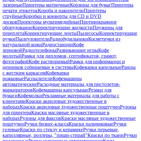
лазерные
Принтеры матричные
Корзины для бумаг
Принтеры
печати этикеток
Короба и накопители
Принтеры
струйные
Коробки и конверты для CD и DVD
дисков
Проекторы мультимедийные
Противокражное
оборудование
Корректирующие жидкости
Пружины для
переплета
Корректирующие ленты
Пылесосы
Корректирующие
ручки
Пылеуловители
Радиобудильники
Косметички из
натуральной кожи
Радиостанции
Кофе
зерновой
Радиотелефоны
Развивающие игры
Кофе
молотый
Рамки для дипломов, сертификатов, грамот,
фотографий
Кофе растворимый
Рамки для информации и
ценников собираемые в системы
Кофеварки капельные
Ранцы
с жестким каркасом
Кофеварки
рожковые
Распылители
Кофемашины
автоматические
Расходные материалы для пистолетов-
маркираторов
Кофемашины капсульные
Резаки для
бумаги
Кофемолки
Рекламные материалы для работы с
клиентами
Краски акриловые художественные в
наборах
Краски акриловые художественные поштучно
Рулоны
для принтера
Краски масляные художественные в
наборах
Рулоны для факсов
Краски масляные художественные
поштучно
Ручки бизнес-класса
Краски пальчиковые
Ручки
гелевые
Краски по стеклу и керамике
Ручки перьевые,
капиллярные, роллеры, "пиши-стирай"
Краски по ткани
Ручки
подарочные
Ручки шариковые автоматические
Крем