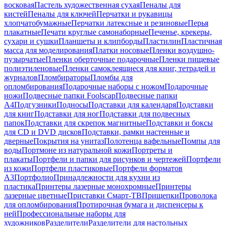
восковая
Пастель художественная сухая
Пеналы для
кистей
Пеналы для ключей
Перчатки и рукавицы
хлопчатобумажные
Перчатки латексные и резиновые
Перья
плакатные
Печати круглые самонаборные
Печенье, крекеры,
сухари и сушки
Планшеты и клипборды
Пластилин
Пластичная
масса для моделирования
Платки носовые
Пленки воздушно-
пузырчатые
Пленки оберточные подарочные
Пленки пищевые
полиэтиленовые
Пленки самоклеящиеся для книг, тетрадей и
журналов
Пломбираторы
Пломбы для
опломбирования
Подарочные наборы с ножом
Подарочные
ножи
Подвесные папки Foolscap
Подвесные папки
А4
Подгузники
Подносы
Подставки для календаря
Подставки
для книг
Подставки для ног
Подставки для подвесных
папок
Подставки для скрепок магнитные
Подставки и боксы
для CD и DVD дисков
Подставки, рамки настенные и
дверные
Покрытия на унитаз
Полотенца вафельные
Помпы для
воды
Портмоне из натуральной кожи
Портреты и
плакаты
Портфели и папки для рисунков и чертежей
Портфели
из кожи
Портфели пластиковые
Портфели форматов
А3
Портфолио
Принадлежности для кухни из
пластика
Принтеры лазерные монохромные
Принтеры
лазерные цветные
Приставки Смарт-ТВ
Прищепки
Проволока
для опломбирования
Протирочная бумага и диспенсеры к
ней
Профессиональные наборы для
художников
Разделители
Разделители для настольных