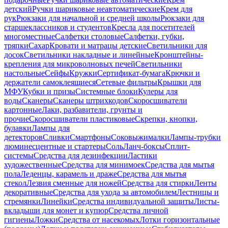
детский
Ручки шариковые неавтоматические
Крем для
рук
Рюкзаки для начальной и средней школы
Рюкзаки для
старшеклассников и студентов
Кресла для посетителей
многоместные
Салфетки столовые
Салфетки, губки,
тряпки
Сахар
Кровати и матрацы детские
Светильники для
досок
Светильники накладные и линейные
Кронштейны-
крепления для микроволновых печей
Светильники
настольные
Сейфы
Кружки
Сертификат-бумага
Крючки и
держатели самоклеящиеся
Сетевые фильтры
Крышки для
МФУ
Кубки и призы
Системные блоки
Кулеры для
воды
Сканеры
Сканеры штрихкодов
Скоросшиватели
картонные
Лаки, разбавители, грунты и
прочие
Скоросшиватели пластиковые
Скрепки, кнопки,
булавки
Лампы для
детекторов
Сливки
Смартфоны
Соковыжималки
Лампы-трубки
люминесцентные и стартеры
Соль
Ланч-боксы
Сплит-
системы
Средства для дезинфекции
Ластики
художественные
Средства для минимоек
Средства для мытья
пола
Леденцы, карамель и драже
Средства для мытья
стекол
Лезвия сменные для ножей
Средства для стирки
Ленты
декоративные
Средства для ухода за автомобилем
Лестницы и
стремянки
Линейки
Средства индивидуальной защиты
Листы-
вкладыши для монет и купюр
Средства личной
гигиены
Ложки
Средства от насекомых
Лотки горизонтальные