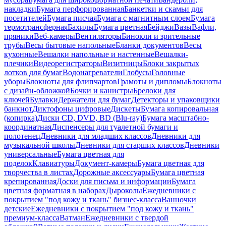
накладки
Бумага перфорированная
Банкетки и скамьи для
посетителей
Бумага писчая
Бумага с магнитным слоем
Бумага
термотрансферная
Бахилы
Бумага цветная
Бейджи
Вазы
Вафли,
пряники
Веб-камеры
Вентиляторы
Бинокли и зрительные
трубы
Весы бытовые напольные
Бланки документов
Весы
кухонные
Вешалки напольные и настенные
Вешалки-
плечики
Видеорегистраторы
Визитницы
Блоки закрытых
лотков для бумаг
Водонагреватели
Глобусы
Головные
уборы
Блокноты для флипчартов
Грамоты и дипломы
Блокноты
с дизайн-обложкой
Бочки и канистры
Брелоки для
ключей
Булавки
Держатели для бумаг
Детекторы и упаковщики
банкнот
Диктофоны цифровые
Дискеты
Бумага копировальная
(копирка)
Диски CD, DVD, BD (Blu-ray)
Бумага масштабно-
координатная
Диспенсеры для туалетной бумаги и
полотенец
Дневники для младших классов
Дневники для
музыкальной школы
Дневники для старших классов
Дневники
универсальные
Бумага цветная для
поделок
Клавиатуры
Документ-камеры
Бумага цветная для
творчества в листах
Дорожные аксессуары
Бумага цветная
крепированная
Доски для письма и информации
Бумага
цветная форматная в наборах
Дыроколы
Ежедневники с
покрытием "под кожу и ткань" бизнес-класса
Ванночки
детские
Ежедневники с покрытием "под кожу и ткань"
премиум-класса
Ватман
Ежедневники с твердой