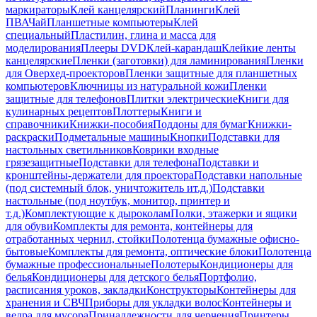
маркираторы
Клей канцелярский
Планинги
Клей
ПВА
Чай
Планшетные компьютеры
Клей
специальный
Пластилин, глина и масса для
моделирования
Плееры DVD
Клей-карандаш
Клейкие ленты
канцелярские
Пленки (заготовки) для ламинирования
Пленки
для Оверхед-проекторов
Пленки защитные для планшетных
компьютеров
Ключницы из натуральной кожи
Пленки
защитные для телефонов
Плитки электрические
Книги для
кулинарных рецептов
Плоттеры
Книги и
справочники
Книжки-пособия
Поддоны для бумаг
Книжки-
раскраски
Подметальные машины
Кнопки
Подставки для
настольных светильников
Коврики входные
грязезащитные
Подставки для телефона
Подставки и
кронштейны-держатели для проектора
Подставки напольные
(под системный блок, уничтожитель ит.д.)
Подставки
настольные (под ноутбук, монитор, принтер и
т.д.)
Комплектующие к дыроколам
Полки, этажерки и ящики
для обуви
Комплекты для ремонта, контейнеры для
отработанных чернил, стойки
Полотенца бумажные офисно-
бытовые
Комплекты для ремонта, оптические блоки
Полотенца
бумажные профессиональные
Полотеры
Кондиционеры для
белья
Кондиционеры для детского белья
Портфолио,
расписания уроков, закладки
Конструкторы
Контейнеры для
хранения и СВЧ
Приборы для укладки волос
Контейнеры и
ведра для мусора
Принадлежности для черчения
Принтеры