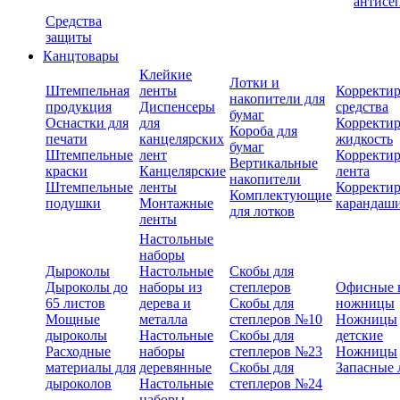
антисе
Средства
защиты
Канцтовары
Клейкие
Лотки и
Штемпельная
ленты
Корректи
накопители для
продукция
Диспенсеры
средства
бумаг
Оснастки для
для
Корректи
Короба для
печати
канцелярских
жидкость
бумаг
Штемпельные
лент
Корректи
Вертикальные
краски
Канцелярские
лента
накопители
Штемпельные
ленты
Корректи
Комплектующие
подушки
Монтажные
карандаш
для лотков
ленты
Настольные
наборы
Дыроколы
Настольные
Скобы для
Дыроколы до
наборы из
степлеров
Офисные 
65 листов
дерева и
Скобы для
ножницы
Мощные
металла
степлеров №10
Ножницы
дыроколы
Настольные
Скобы для
детские
Расходные
наборы
степлеров №23
Ножницы
материалы для
деревянные
Скобы для
Запасные 
дыроколов
Настольные
степлеров №24
наборы