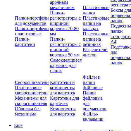
арочным
регистрат
механизмом
Пластиковые
Боксы для
Папки-
папки
подвесны
Папки-портфели
регистраторы с
Пластиковые
папок
для документов
шириной
папки на
Подвесны
Папки-портфели
корешка 70-80
кольцах
папки
пластиковые
мм
Пластиковые
стандарт
Папки-
Папки-
папки на
А4
картотеки
регистраторы с
резинках
Подставк
шириной
Разделители
для
корешка 50 мм
листов
подвесны
Самоклеящиеся
папок
карманы для
папок
Файлы и
Скоросшиватели
Картотеки и
папки
Пластиковые
компоненты
файловые
скоросшиватели
для картотек
Папки
Механизмы для
Картотеки для
файловые
скоросшивателя
карточек
для
Обложка без
Компоненты
документов
механизма
для картотек
Файлы-
вкладыши
Еще