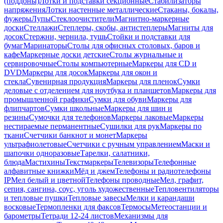
(поддоны)
Лотки и подставки секционные
Стабилизаторы
напряжения
Лотки настенные металлические
Стаканы, бокалы,
фужеры
Лупы
Стеклоочистители
Магнитно-маркерные
доски
Стеллажи
Степлеры, скобы, антистеплеры
Магниты для
досок
Стержни, чернила, тушь
Стойки и подставки для
бумаг
Маринаторы
Столы для офисных столовых, баров и
кафе
Маркерные доски детские
Столы журнальные и
сервировочные
Столы компьютерные
Маркеры для CD и
DVD
Маркеры для досок
Маркеры для окон и
стекла
Сувенирная продукция
Маркеры для пленок
Сумки
деловые с отделением для ноутбука и планшетов
Маркеры для
промышленной графики
Сумки для обуви
Маркеры для
флипчартов
Сумки школьные
Маркеры для шин и
резины
Сумочки для телефонов
Маркеры лаковые
Маркеры
нестираемые перманентные
Сушилки для рук
Маркеры по
ткани
Счетчики банкнот и монет
Маркеры
ультрафиолетовые
Счетчики с ручным управлением
Маски и
шапочки одноразовые
Тарелки, салатники,
блюда
Мастихины
Текстмаркеры
Телевизоры
Телефонные
алфавитные книжки
Мёд и джем
Телефоны и радиотелефоны
IP
Мел белый и цветной
Телефоны проводные
Мел, графит,
сепия, сангина, соус, уголь художественные
Тепловентиляторы
и тепловые пушки
Тепловые завесы
Мелки и карандаши
восковые
Термопленки для факсов
Термосы
Метеостанции и
барометры
Тетради 12-24 листов
Механизмы для