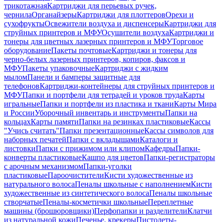
трикотажная
Картриджи для перьевых ручек,
чернила
Органайзеры
Картриджи для плоттеров
Орехи и
сухофрукты
Освежители воздуха и диспенсеры
Картриджи для
струйных принтеров и МФУ
Осушители воздуха
Картриджи и
тонеры для цветных лазерных принтеров и МФУ
Торговое
оборудование
Пакеты почтовые
Картриджи и тонеры для
черно-белых лазерных принтеров, копиров, факсов и
МФУ
Пакеты упаковочные
Картриджи с жидким
мылом
Панели и бамперы защитные для
телефонов
Картриджи-контейнеры для струйных принтеров и
МФУ
Папки и портфели для тетрадей и уроков труда
Карты
игральные
Папки и портфели из пластика и ткани
Карты Мира
и России
Уборочный инвентарь и инструменты
Папки на
кольцах
Карты памяти
Папки на резинках пластиковые
Кассы
"Учись считать"
Папки презентационные
Кассы символов для
наборных печатей
Папки с вкладышами
Каталоги и
листовки
Папки с прижимом или клипом
Кафедры
Папки-
конверты пластиковые
Кашпо для цветов
Папки-регистраторы
с арочным механизмом
Папки-уголки
пластиковые
Пароочистители
Кисти художественные из
натурального волоса
Пеналы школьные с наполнением
Кисти
художественные из синтетического волоса
Пеналы школьные
створчатые
Пеналы-косметички школьные
Переплетные
машины (брошюровщики)
Перфопапки и разделители
Клатчи
из натуральной кожи
Печенье, крекеры
Пистолеты-