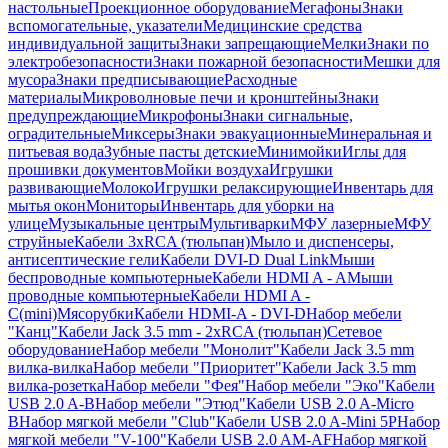
настольные
Проекционное оборудование
Мегафоны
Знаки
вспомогательные, указатели
Медицинские средства
индивидуальной защиты
Знаки запрещающие
Мелки
Знаки по
электробезопасности
Знаки пожарной безопасности
Мешки для
мусора
Знаки предписывающие
Расходные
материалы
Микроволновые печи и кронштейны
Знаки
предупреждающие
Микрофоны
Знаки сигнальные,
оградительные
Миксеры
Знаки эвакуационные
Минеральная и
питьевая вода
Зубные пасты детские
Минимойки
Иглы для
прошивки документов
Мойки воздуха
Игрушки
развивающие
Молоко
Игрушки релаксирующие
Инвентарь для
мытья окон
Мониторы
Инвентарь для уборки на
улице
Музыкальные центры
Мультиварки
МФУ лазерные
МФУ
струйные
Кабели 3xRCA (тюльпан)
Мыло и диспенсеры,
антисептические гели
Кабели DVI-D Dual Link
Мыши
беспроводные компьютерные
Кабели HDMI A - A
Мыши
проводные компьютерные
Кабели HDMI A -
C(mini)
Мясорубки
Кабели HDMI-A - DVI-D
Набор мебели
"Канц"
Кабели Jack 3.5 mm - 2xRCA (тюльпан)
Сетевое
оборудование
Набор мебели "Монолит"
Кабели Jack 3.5 mm
вилка-вилка
Набор мебели "Приоритет"
Кабели Jack 3.5 mm
вилка-розетка
Набор мебели "Фея"
Набор мебели "Эко"
Кабели
USB 2.0 A-B
Набор мебели "Этюд"
Кабели USB 2.0 A-Micro
B
Набор мягкой мебели "Club"
Кабели USB 2.0 A-Mini 5P
Набор
мягкой мебели "V-100"
Кабели USB 2.0 AM-AF
Набор мягкой