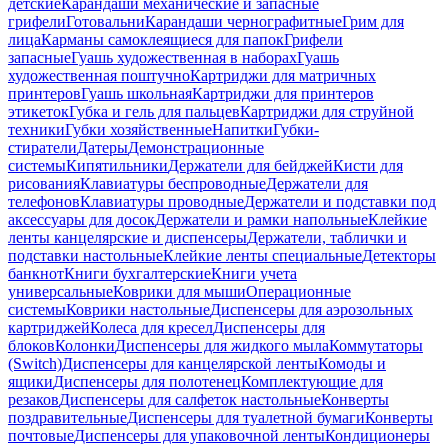
детские
Карандаши механические и запасные
грифели
Готовальни
Карандаши чернографитные
Грим для
лица
Карманы самоклеящиеся для папок
Грифели
запасные
Гуашь художественная в наборах
Гуашь
художественная поштучно
Картриджи для матричных
принтеров
Гуашь школьная
Картриджи для принтеров
этикеток
Губка и гель для пальцев
Картриджи для струйной
техники
Губки хозяйственные
Напитки
Губки-
стиратели
Датеры
Демонстрационные
системы
Кипятильники
Держатели для бейджей
Кисти для
рисования
Клавиатуры беспроводные
Держатели для
телефонов
Клавиатуры проводные
Держатели и подставки под
аксессуары для досок
Держатели и рамки напольные
Клейкие
ленты канцелярские и диспенсеры
Держатели, таблички и
подставки настольные
Клейкие ленты специальные
Детекторы
банкнот
Книги бухгалтерские
Книги учета
универсальные
Коврики для мыши
Операционные
системы
Коврики настольные
Диспенсеры для аэрозольных
картриджей
Колеса для кресел
Диспенсеры для
блоков
Колонки
Диспенсеры для жидкого мыла
Коммутаторы
(Switch)
Диспенсеры для канцелярской ленты
Комоды и
ящики
Диспенсеры для полотенец
Комплектующие для
резаков
Диспенсеры для салфеток настольные
Конверты
поздравительные
Диспенсеры для туалетной бумаги
Конверты
почтовые
Диспенсеры для упаковочной ленты
Кондиционеры