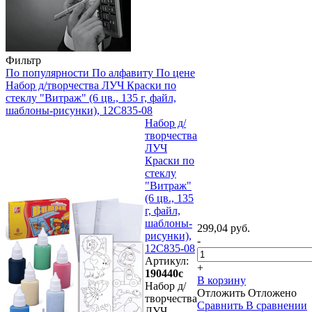
Фильтр
По популярности
По алфавиту
По цене
Набор д/творчества ЛУЧ Краски по
стеклу "Витраж" (6 цв., 135 г, файл,
шаблоны-рисунки), 12С835-08
Набор д/
творчества
ЛУЧ
Краски по
стеклу
"Витраж"
(6 цв., 135
г, файл,
шаблоны-
299,04 руб.
рисунки),
-
12С835-08
Артикул:
+
190440с
В корзину
Набор д/
Отложить
Отложено
творчества
Сравнить
В сравнении
ЛУЧ