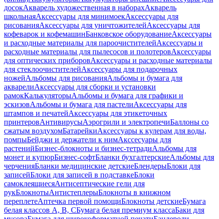
досок
Акварель художественная в наборах
Акварель
школьная
Аксессуары для минимоек
Аксессуары для
рисования
Аксессуары для уничтожителей
Аксессуары для
кофеварок и кофемашин
Банковское оборудование
Аксессуары
и расходные материалы для пароочистителей
Аксессуары и
расходные материалы для пылесосов и полотеров
Аксессуары
для оптических приборов
Аксессуары и расходные материалы
для стеклоочистителей
Аксессуары для подарочных
ножей
Альбомы для рисования
Альбомы и бумага для
акварели
Аксессуары для сборки и установки
рамок
Калькуляторы
Альбомы и бумага для графики и
эскизов
Альбомы и бумага для пастели
Аксессуары для
штампов и печатей
Аксессуары для этикеточных
принтеров
Антивирусы
Аэрогрили и электропечи
Баллоны со
сжатым воздухом
Батарейки
Аксессуары к кулерам для воды,
помпы
Бейджи и держатели к ним
Акссесуары для
растений
Бизнес-блокноты и бизнес-тетради
Альбомы для
монет и купюр
Бизнес-софт
Бланки бухгалтерские
Альбомы для
черчения
Бланки медицинские детские
Блендеры
Блоки для
записей
Блоки для записей в подставке
Блоки
самоклеящиеся
Антисептические гели для
рук
Блокноты
Антистеплеры
Блокноты в книжном
переплете
Аптечка первой помощи
Блокноты детские
Бумага
белая классов А, В, С
Бумага белая премиум класса
Баки для
мусора
Бумага для широкоформатной печати
Бандероли,