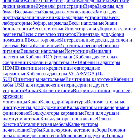
обложкой
Ватные палочки и диски
Еженедельники
Жесткие
диски внешние
Журналы регистрации
Ведра
Зажимы для
бумаг
Веера-кассы
Закладки самоклеящиеся
Замки для
ноутбуков
Записные книжки
Зарядные устройства
Весы
лабораторные
Зефир, мармелад
Весы напольные
Знаки
безопасности
Весы почтовые
Инвентарь для уборки на улице и
реагенты
Весы с печатью этикеток
Инвентарь для уборки
помещений
Весы торговые
Интерактивные доски, дисплеи и
системы
Весы фасовочные
Источники бесперебойного
питания
Вешалки напольные
Йогуртницы
Вешалки
настенные
Кабели RCA (тюльпан)
Кабели для сетевых
соединений
Кабели и адаптеры DVI
Кабели и адаптеры
HDMI
Визитницы и кредитницы однорядные
карманные
Кабели и адаптеры VGA/SVGA (D-
SUB)
Визитницы настольные
Визитницы-картотеки
Кабели и
хабы USB для подключения периферии и других
устройств
Вилки
Кабели питания
Витрины, стойки, дисплеи,
кружки и
монетницы
Какао
Календари
Гарнитуры
Вспомогательные
инструменты для художников
Калькуляторы инженерные и
финансовые
Калькуляторы карманные
Гели для душа и
шампуни детские
Калькуляторы настольные
Гели и
блестки
Металлическая мебель
Калькуляторы
печатающие
Гербы
Канцелярские детские наборы
Головки
печатающие для плоттеров
Молочная продукция
Горшки