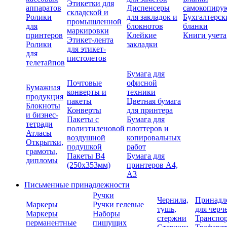
Этикетки для
аппаратов
Диспенсеры
самокопиру
складской и
Ролики
для закладок и
Бухгалтерск
промышленной
для
блокнотов
бланки
маркировки
принтеров
Клейкие
Книги учета
Этикет-лента
Ролики
закладки
для этикет-
для
пистолетов
телетайпов
Бумага для
Почтовые
офисной
Бумажная
конверты и
техники
продукция
пакеты
Цветная бумага
Блокноты
Конверты
для принтера
и бизнес-
Пакеты с
Бумага для
тетради
полиэтиленовой
плоттеров и
Атласы
воздушной
копировальных
Открытки,
подушкой
работ
грамоты,
Пакеты В4
Бумага для
дипломы
(250х353мм)
принтеров А4,
А3
Письменные принадлежности
Ручки
Чернила,
Принадл
Маркеры
Ручки гелевые
тушь,
для черч
Маркеры
Наборы
стержни
Транспо
перманентные
пишущих