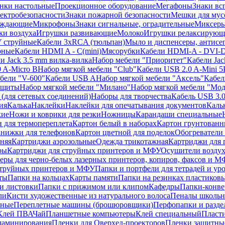
нки настольные
Проекционное оборудование
Мегафоны
Знаки вс
лектробезопасности
Знаки пожарной безопасности
Мешки для мус
еждающие
Микрофоны
Знаки сигнальные, оградительные
Миксер
и воздуха
Игрушки развивающие
Молоко
Игрушки релаксирующ
 струйные
Кабели 3xRCA (тюльпан)
Мыло и диспенсеры, антисе
рные
Кабели HDMI A - C(mini)
Мясорубки
Кабели HDMI-A - DVI-
и Jack 3.5 mm вилка-вилка
Набор мебели "Приоритет"
Кабели Jac
 A-Micro B
Набор мягкой мебели "Club"
Кабели USB 2.0 A-Mini 5
бели "V-600"
Кабели USB A
Набор мягкой мебели "Аксель"
Кабе
защиты
Набор мягкой мебели "Милано"
Набор мягкой мебели "Мод
(для сетевых соединений)
Наборы для творчества
Кабель USB 3.
ия
Калька
Наклейки
Наклейки для опечатывания документов
Каль
кие
Ножи и коврики для резки
Ножницы
Карандаши специальные
 для термопереплета
Картон белый в наборах
Картон грунтованн
нижки для телефонов
Картон цветной для поделок
Обогреватели
няя
Картриджи аэрозольные
Одежда трикотажная
Картриджи для 
ры
Картриджи для струйных принтеров и МФУ
Осушители воздух
еры для черно-белых лазерных принтеров, копиров, факсов и 
струйных принтеров и МФУ
Папки и портфели для тетрадей и уро
ты
Папки на кольцах
Карты памяти
Папки на резинках пластиков
и листовки
Папки с прижимом или клипом
Кафедры
Папки-конве
ли
Кисти художественные из натурального волоса
Пеналы школьн
ьные
Переплетные машины (брошюровщики)
Перфопапки и разде
Клей ПВА
Чай
Планшетные компьютеры
Клей специальный
Пласти
 ламинирования
Пленки для Оверхед-проекторов
Пленки защитны