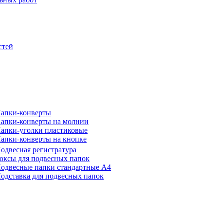
стей
апки-конверты
апки-конверты на молнии
апки-уголки пластиковые
апки-конверты на кнопке
одвесная регистратура
оксы для подвесных папок
одвесные папки стандартные А4
одставка для подвесных папок