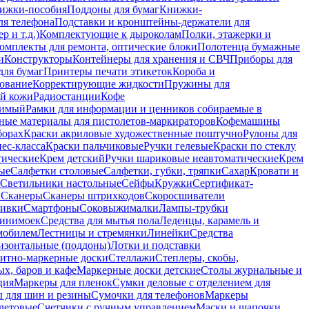
ижки-пособия
Поддоны для бумаг
Книжки-
ля телефона
Подставки и кронштейны-держатели для
 и т.д.)
Комплектующие к дыроколам
Полки, этажерки и
омплекты для ремонта, оптические блоки
Полотенца бумажные
и
Конструкторы
Контейнеры для хранения и СВЧ
Приборы для
для бумаг
Принтеры печати этикеток
Короба и
ование
Корректирующие жидкости
Пружины для
ой кожи
Радиостанции
Кофе
римый
Рамки для информации и ценников собираемые в
ные материалы для пистолетов-маркираторов
Кофемашины
борах
Краски акриловые художественные поштучно
Рулоны для
ес-класса
Краски пальчиковые
Ручки гелевые
Краски по стеклу
тические
Крем детский
Ручки шариковые неавтоматические
Крем
ые
Салфетки столовые
Салфетки, губки, тряпки
Сахар
Кровати и
Светильники настольные
Сейфы
Кружки
Сертификат-
ы
Сканеры
Сканеры штрихкодов
Скоросшиватели
ивки
Смартфоны
Соковыжималки
Лампы-трубки
минимоек
Средства для мытья пола
Леденцы, карамель и
омобилем
Лестницы и стремянки
Линейки
Средства
изонтальные (поддоны)
Лотки и подставки
итно-маркерные доски
Стеллажи
Степлеры, скобы,
х, баров и кафе
Маркерные доски детские
Столы журнальные и
ция
Маркеры для пленок
Сумки деловые с отделением для
 для шин и резины
Сумочки для телефонов
Маркеры
летовые
Счетчики с ручным управлением
Маски и шапочки