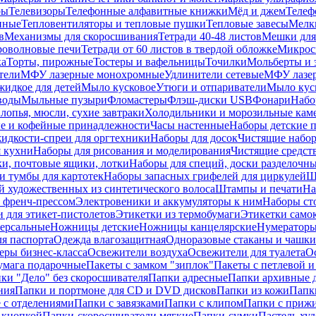
ры
Телевизоры
Телефонные алфавитные книжки
Мёд и джем
Телеф
енные
Тепловентиляторы и тепловые пушки
Тепловые завесы
Мелк
в
Механизмы для скоросшивания
Тетради 40-48 листов
Мешки для
оволновые печи
Тетради от 60 листов в твердой обложке
Микрос
ка
Торты, пирожные
Тостеры и вафельницы
Точилки
Мольберты и 
тели
МФУ лазерные монохромные
Удлинители сетевые
МФУ лазе
идкое для детей
Мыло кусковое
Утюги и отпариватели
Мыло куск
воды
Мыльные пузыри
Фломастеры
Флэш-диски USB
Фонари
Набо
лопья, мюсли, сухие завтраки
Холодильники и морозильные кам
е и кофейные принадлежности
Часы настенные
Наборы детские 
идкости-спреи для оргтехники
Наборы для досок
Чистящие набор
я кухни
Наборы для рисования и моделирования
Чистящие средст
и, почтовые ящики, лотки
Наборы для специй, доски разделочн
 тумбы для картотек
Наборы запасных грифелей для циркулей
Ш
й художественных из синтетического волоса
Штампы и печати
На
 френч-прессом
Электровеники и аккумуляторы к ним
Наборы ст
 для этикет-пистолетов
Этикетки из термобумаги
Этикетки само
ерсальные
Ножницы детские
Ножницы канцелярские
Нумератор
я паспорта
Одежда влагозащитная
Одноразовые стаканы и чашки
еры бизнес-класса
Освежители воздуха
Освежители для туалета
О
умага подарочные
Пакеты с замком "зиплок"
Пакеты с петлевой 
ки "Дело" без скоросшивателя
Папки адресные
Папки архивные д
ния
Папки и портмоне для CD и DVD дисков
Папки из кожи
Папк
 с отделениями
Папки с завязками
Папки с клипом
Папки с приж
 кнопкой
Папки-скоросшиватели мягкие
Папки-сумки
Пастель худ