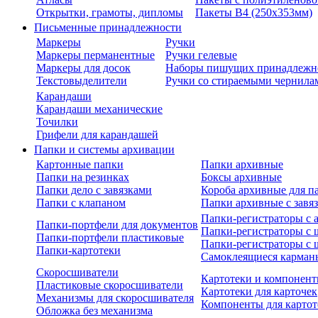
Открытки, грамоты, дипломы
Пакеты В4 (250х353мм)
Письменные принадлежности
Маркеры
Ручки
Маркеры перманентные
Ручки гелевые
Маркеры для досок
Наборы пишущих принадлежн
Текстовыделители
Ручки со стираемыми чернила
Карандаши
Карандаши механические
Точилки
Грифели для карандашей
Папки и системы архивации
Картонные папки
Папки архивные
Папки на резинках
Боксы архивные
Папки дело с завязками
Короба архивные для п
Папки с клапаном
Папки архивные с завя
Папки-регистраторы с
Папки-портфели для документов
Папки-регистраторы с 
Папки-портфели пластиковые
Папки-регистраторы с 
Папки-картотеки
Самоклеящиеся карман
Скоросшиватели
Картотеки и компонент
Пластиковые скоросшиватели
Картотеки для карточек
Механизмы для скоросшивателя
Компоненты для картот
Обложка без механизма