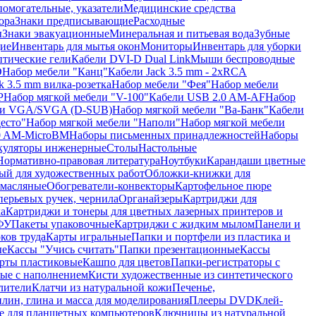
помогательные, указатели
Медицинские средства
ора
Знаки предписывающие
Расходные
ы
Знаки эвакуационные
Минеральная и питьевая вода
Зубные
ие
Инвентарь для мытья окон
Мониторы
Инвентарь для уборки
птические гели
Кабели DVI-D Dual Link
Мыши беспроводные
D
Набор мебели "Канц"
Кабели Jack 3.5 mm - 2xRCA
k 3.5 mm вилка-розетка
Набор мебели "Фея"
Набор мебели
P
Набор мягкой мебели "V-100"
Кабели USB 2.0 AM-AF
Набор
ли VGA/SVGA (D-SUB)
Набор мягкой мебели "Ва-Банк"
Кабели
есто"
Набор мягкой мебели "Наполи"
Набор мягкой мебели
0 AM-MicroBM
Наборы письменных принадлежностей
Наборы
куляторы инженерные
Столы
Настольные
Нормативно-правовая литература
Ноутбуки
Карандаши цветные
ый для художественных работ
Обложки-книжки для
 масляные
Обогреватели-конвекторы
Картофельное пюре
перьевых ручек, чернила
Органайзеры
Картриджи для
а
Картриджи и тонеры для цветных лазерных принтеров и
МФУ
Пакеты упаковочные
Картриджи с жидким мылом
Панели и
ков труда
Карты игральные
Папки и портфели из пластика и
ые
Кассы "Учись считать"
Папки презентационные
Кассы
рты пластиковые
Кашпо для цветов
Папки-регистраторы с
ые с наполнением
Кисти художественные из синтетического
лители
Клатчи из натуральной кожи
Печенье,
лин, глина и масса для моделирования
Плееры DVD
Клей-
е для планшетных компьютеров
Ключницы из натуральной