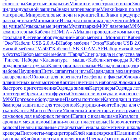
сплиттеры
Защитные покрытия
Машинки для стрижки волос
Зво
индивидуальной защиты
Знаки запрещающие
Мелки
Знаки по э
материалы
Микроволновые печи и кронштейны
Знаки предупр
пасты детские
Минимойки
Иглы для прошивки документов
Мойк
на улице
Музыкальные центры
Мультиварки
МФУ лазерные
МФУ
компьютерные
Кабели HDMI A - A
Мыши проводные компьюте
(тюльпан)
Сетевое оборудование
Набор мебели "Монолит"
Кабел
"Эко"
Кабели USB 2.0 A-B
Набор мебели "Этюд"
Кабели USB 2.0
мягкой мебели "V-500"
Кабели USB 3.0 AM-AF
Набор мягкой ме
в бухтах
Набор мягкой мебели "Гарда"
Спецодежда и средства 
"Ригель"
Наборы <Клавиатура + мышь>
Кабели-патчкорды RJ45 
подарочные с ручкой
Календари настольные
Наградная продукц
наборы
Наушники
Нити, шпагаты и иглы
Карандаши механичес
акварельные
Обложки для переплета
Телефоны и факсы
Обложки
планшетных компьютеров
Картон цветной в наборах
Обложки-к
быстрого приготовления
Одежда зимняя
Картридеры
Одежда лет
плоттеров
Орехи и сухофрукты
Освежители воздуха и диспенсе
МФУ
Торговое оборудование
Пакеты почтовые
Картриджи и тон
бамперы защитные для телефонов
Картриджи-контейнеры для 
ткани
Карты Мира и России
Уборочный инвентарь и инструмен
символов для наборных печатей
Папки с вкладышами
Каталоги 
арочным механизмом
Папки-уголки пластиковые
Пароочистите
волоса
Пеналы школьные створчатые
Пеналы-косметички школ
крекеры
Пистолеты-маркираторы
Клей канцелярский
Планинги
карандаш
Клейкие ленты канцелярские
Пленки (заготовки) для