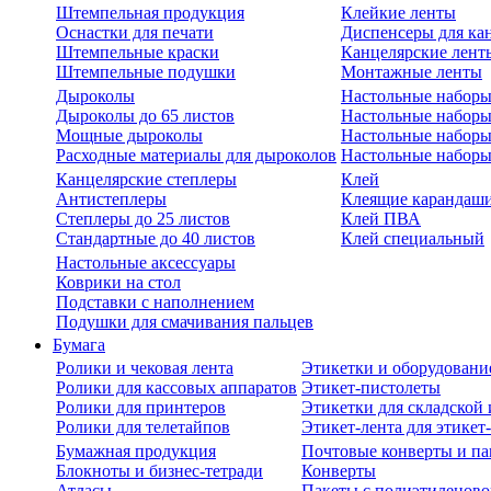
Штемпельная продукция
Клейкие ленты
Оснастки для печати
Диспенсеры для ка
Штемпельные краски
Канцелярские лент
Штемпельные подушки
Монтажные ленты
Дыроколы
Настольные набор
Дыроколы до 65 листов
Настольные наборы 
Мощные дыроколы
Настольные наборы
Расходные материалы для дыроколов
Настольные наборы
Канцелярские степлеры
Клей
Антистеплеры
Клеящие карандаш
Степлеры до 25 листов
Клей ПВА
Стандартные до 40 листов
Клей специальный
Настольные аксессуары
Коврики на стол
Подставки с наполнением
Подушки для смачивания пальцев
Бумага
Ролики и чековая лента
Этикетки и оборудовани
Ролики для кассовых аппаратов
Этикет-пистолеты
Ролики для принтеров
Этикетки для складско
Ролики для телетайпов
Этикет-лента для этикет
Бумажная продукция
Почтовые конверты и па
Блокноты и бизнес-тетради
Конверты
Атласы
Пакеты с полиэтиленов