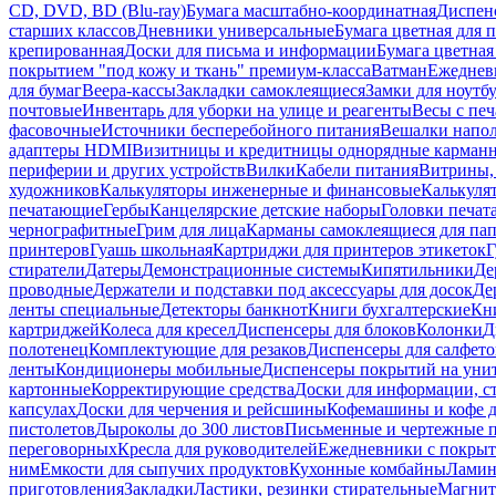
CD, DVD, BD (Blu-ray)
Бумага масштабно-координатная
Диспенс
старших классов
Дневники универсальные
Бумага цветная для 
крепированная
Доски для письма и информации
Бумага цветная
покрытием "под кожу и ткань" премиум-класса
Ватман
Ежеднев
для бумаг
Веера-кассы
Закладки самоклеящиеся
Замки для ноутб
почтовые
Инвентарь для уборки на улице и реагенты
Весы с печ
фасовочные
Источники бесперебойного питания
Вешалки напо
адаптеры HDMI
Визитницы и кредитницы однорядные карман
периферии и других устройств
Вилки
Кабели питания
Витрины, 
художников
Калькуляторы инженерные и финансовые
Калькуля
печатающие
Гербы
Канцелярские детские наборы
Головки печат
чернографитные
Грим для лица
Карманы самоклеящиеся для па
принтеров
Гуашь школьная
Картриджи для принтеров этикеток
Г
стиратели
Датеры
Демонстрационные системы
Кипятильники
Де
проводные
Держатели и подставки под аксессуары для досок
Де
ленты специальные
Детекторы банкнот
Книги бухгалтерские
Кн
картриджей
Колеса для кресел
Диспенсеры для блоков
Колонки
Д
полотенец
Комплектующие для резаков
Диспенсеры для салфето
ленты
Кондиционеры мобильные
Диспенсеры покрытий на уни
картонные
Корректирующие средства
Доски для информации, с
капсулах
Доски для черчения и рейсшины
Кофемашины и кофе д
пистолетов
Дыроколы до 300 листов
Письменные и чертежные 
переговорных
Кресла для руководителей
Ежедневники с покрыт
ним
Емкости для сыпучих продуктов
Кухонные комбайны
Ламин
приготовления
Закладки
Ластики, резинки стирательные
Магни