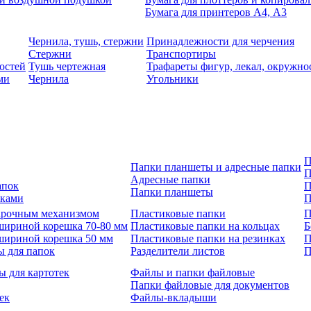
Бумага для принтеров А4, А3
Чернила, тушь, стержни
Принадлежности для черчения
Стержни
Транспортиры
остей
Тушь чертежная
Трафареты фигур, лекал, окружно
ми
Чернила
Угольники
П
Папки планшеты и адресные папки
П
Адресные папки
апок
П
Папки планшеты
зками
П
 арочным механизмом
Пластиковые папки
П
шириной корешка 70-80 мм
Пластиковые папки на кольцах
Б
шириной корешка 50 мм
Пластиковые папки на резинках
П
ы для папок
Разделители листов
П
ы для картотек
Файлы и папки файловые
Папки файловые для документов
ек
Файлы-вкладыши