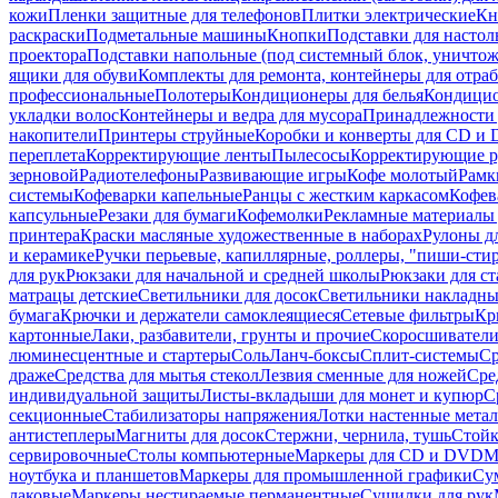
кожи
Пленки защитные для телефонов
Плитки электрические
Кн
раскраски
Подметальные машины
Кнопки
Подставки для настол
проектора
Подставки напольные (под системный блок, уничтожи
ящики для обуви
Комплекты для ремонта, контейнеры для отра
профессиональные
Полотеры
Кондиционеры для белья
Кондицио
укладки волос
Контейнеры и ведра для мусора
Принадлежности 
накопители
Принтеры струйные
Коробки и конверты для CD и
переплета
Корректирующие ленты
Пылесосы
Корректирующие р
зерновой
Радиотелефоны
Развивающие игры
Кофе молотый
Рамк
системы
Кофеварки капельные
Ранцы с жестким каркасом
Кофев
капсульные
Резаки для бумаги
Кофемолки
Рекламные материалы 
принтера
Краски масляные художественные в наборах
Рулоны д
и керамике
Ручки перьевые, капиллярные, роллеры, "пиши-сти
для рук
Рюкзаки для начальной и средней школы
Рюкзаки для ст
матрацы детские
Светильники для досок
Светильники накладны
бумага
Крючки и держатели самоклеящиеся
Сетевые фильтры
Кр
картонные
Лаки, разбавители, грунты и прочие
Скоросшиватели
люминесцентные и стартеры
Соль
Ланч-боксы
Сплит-системы
Ср
драже
Средства для мытья стекол
Лезвия сменные для ножей
Сре
индивидуальной защиты
Листы-вкладыши для монет и купюр
С
секционные
Стабилизаторы напряжения
Лотки настенные мета
антистеплеры
Магниты для досок
Стержни, чернила, тушь
Стойк
сервировочные
Столы компьютерные
Маркеры для CD и DVD
М
ноутбука и планшетов
Маркеры для промышленной графики
Су
лаковые
Маркеры нестираемые перманентные
Сушилки для рук