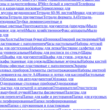
оны и радиотелефоны IP
Мел белый и цветной
Телефоны
и и карандаши восковые
Термопленки для
 мусора медицинские
Тетради 60-96 листов
Мешки для мусора
копы
Тетради предметные
Тетради формата А4
Тетради-
этюдники
Трубки люминесцентные и
рные цветные
Уничтожители документов (шредеры)
Мыло
овое для детей
Мыло хозяйственное
Факс-аппараты
Мыло
р для
еры
Холсты
Цветная бумага
Ценники
Цикорий растворимый
Чай
пластиковые с наполнением
Часы настольные
Наборы детской
ы для оргтехники
Наборы для лепки
Чистящие салфетки для
ва универсальные
Наборы для росписи по стеклу
Шары
ые
Шкафы для документов
Шкафы для сумок, одежды и
кафы тканевые для одежды
Школьные журналы
Наборы кистей
боры офисные пластиковые с наполнением
Экраны
оловых приборов
Элементы светоотражающие
Наборы цветной
клеящиеся на листе А4
Ящики и лотки для кассира
Настольные
ы
Обложки для автодокументов
Обложки для
Одноразовые столовые приборы
Одноразовые
снастки для печатей и штампов
Отпариватели
Очистители
и вырубной ручкой
Пакеты фасовочные
Палитры для
ля переплета
Папки для кафе и ресторанов
Папки для курсовых
и перфорированные
Папки перфорированные
имом
Папки с пружинным и пластиковым
ожественная маслянная и восковая
Пастель художественная