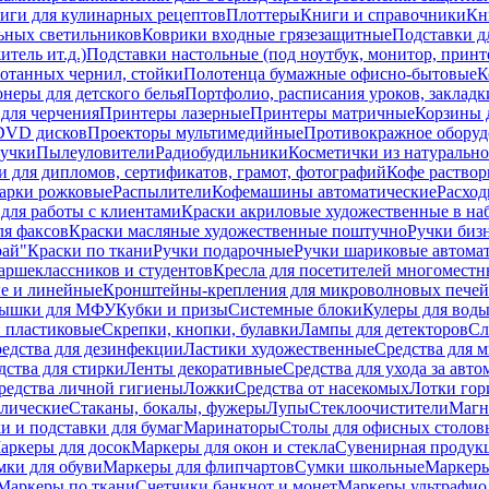
иги для кулинарных рецептов
Плоттеры
Книги и справочники
Кн
ьных светильников
Коврики входные грязезащитные
Подставки д
тель ит.д.)
Подставки настольные (под ноутбук, монитор, принтер
ботанных чернил, стойки
Полотенца бумажные офисно-бытовые
К
неры для детского белья
Портфолио, расписания уроков, закладк
для черчения
Принтеры лазерные
Принтеры матричные
Корзины 
 DVD дисков
Проекторы мультимедийные
Противокражное оборуд
учки
Пылеуловители
Радиобудильники
Косметички из натуральн
и для дипломов, сертификатов, грамот, фотографий
Кофе раство
арки рожковые
Распылители
Кофемашины автоматические
Расход
для работы с клиентами
Краски акриловые художественные в на
ля факсов
Краски масляные художественные поштучно
Ручки бизн
рай"
Краски по ткани
Ручки подарочные
Ручки шариковые автома
аршеклассников и студентов
Кресла для посетителей многоместн
е и линейные
Кронштейны-крепления для микроволновых печей
ышки для МФУ
Кубки и призы
Системные блоки
Кулеры для вод
 пластиковые
Скрепки, кнопки, булавки
Лампы для детекторов
Сл
едства для дезинфекции
Ластики художественные
Средства для 
дства для стирки
Ленты декоративные
Средства для ухода за авт
редства личной гигиены
Ложки
Средства от насекомых
Лотки гор
ллические
Стаканы, бокалы, фужеры
Лупы
Стеклоочистители
Магн
и и подставки для бумаг
Маринаторы
Столы для офисных столовы
аркеры для досок
Маркеры для окон и стекла
Сувенирная продук
мки для обуви
Маркеры для флипчартов
Сумки школьные
Маркеры
Маркеры по ткани
Счетчики банкнот и монет
Маркеры ультрафио