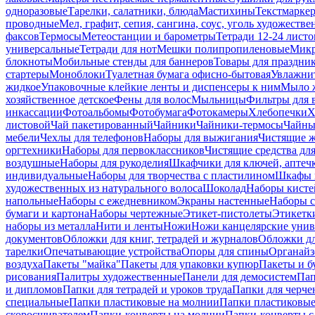
одноразовые
Тарелки, салатники, блюда
Мастихины
Текстмарке
проводные
Мел, графит, сепия, сангина, соус, уголь художеств
факсов
Термосы
Метеостанции и барометры
Тетради 12-24 листо
универсальные
Тетради для нот
Мешки полипропиленовые
Микр
блокноты
Мобильные стенды для баннеров
Товары для праздни
стартеры
Моноблоки
Туалетная бумага офисно-бытовая
Увлажни
жидкое
Упаковочные клейкие ленты и диспенсеры к ним
Мыло ж
хозяйственное детское
Фены для волос
Мыльницы
Фильтры для 
инкассации
Фотоальбомы
Фотобумага
Фотокамеры
Хлебопечки
Х
листовой
Чай пакетированный
Чайники
Чайники-термосы
Чайны
мебели
Чехлы для телефонов
Наборы для выжигания
Чистящие ж
оргтехники
Наборы для первоклассников
Чистящие средства дл
воздушные
Наборы для рукоделия
Шкафчики для ключей, аптечк
индивидуальные
Наборы для творчества с пластилином
Шкафы и
художественных из натурального волоса
Шоколад
Наборы кисте
напольные
Наборы с ежедневником
Экраны настенные
Наборы с
бумаги и картона
Наборы чертежные
Этикет-пистолеты
Этикетки
наборы из металла
Нити и ленты
Ножи
Ножи канцелярские унив
документов
Обложки для книг, тетрадей и журналов
Обложки дл
тарелки
Опечатывающие устройства
Опоры для спины
Органайз
воздуха
Пакеты "майка"
Пакеты для упаковки купюр
Пакеты и б
рисования
Палитры художественные
Панели для демосистем
Пап
и дипломов
Папки для тетрадей и уроков труда
Папки для черче
специальные
Папки пластиковые на молнии
Папки пластиковые
скоросшивателем
Папки-конверты на молнии
Папки-конверты с