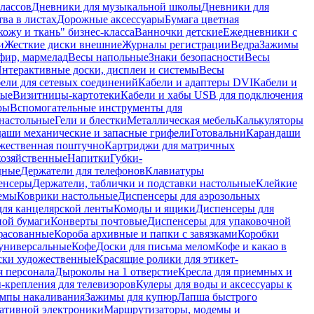
лассов
Дневники для музыкальной школы
Дневники для
тва в листах
Дорожные аксессуары
Бумага цветная
ожу и ткань" бизнес-класса
Ванночки детские
Ежедневники с
и
Жесткие диски внешние
Журналы регистрации
Ведра
Зажимы
фир, мармелад
Весы напольные
Знаки безопасности
Весы
нтерактивные доски, дисплеи и системы
Весы
ели для сетевых соединений
Кабели и адаптеры DVI
Кабели и
ные
Визитницы-картотеки
Кабели и хабы USB для подключения
ры
Вспомогательные инструменты для
настольные
Гели и блестки
Металлическая мебель
Калькуляторы
аши механические и запасные грифели
Готовальни
Карандаши
жественная поштучно
Картриджи для матричных
хозяйственные
Напитки
Губки-
дные
Держатели для телефонов
Клавиатуры
енсеры
Держатели, таблички и подставки настольные
Клейкие
емы
Коврики настольные
Диспенсеры для аэрозольных
ля канцелярской ленты
Комоды и ящики
Диспенсеры для
ной бумаги
Конверты почтовые
Диспенсеры для упаковочной
фасованные
Короба архивные и папки с завязками
Коробки
универсальные
Кофе
Доски для письма мелом
Кофе и какао в
ски художественные
Красящие ролики для этикет-
я персонала
Дыроколы на 1 отверстие
Кресла для приемных и
крепления для телевизоров
Кулеры для воды и аксессуары к
мпы накаливания
Зажимы для купюр
Лапша быстрого
тативной электроники
Маршрутизаторы, модемы и