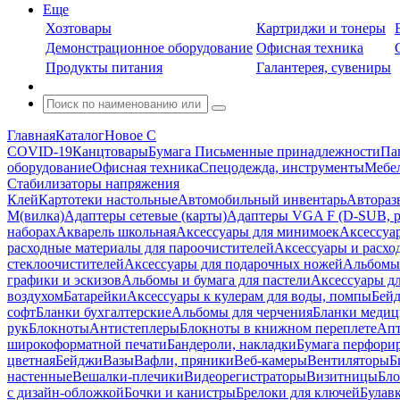
Еще
Хозтовары
Картриджи и тонеры
Демонстрационное оборудование
Офисная техника
Продукты питания
Галантерея, сувениры
Главная
Каталог
Новое С
COVID-19
Канцтовары
Бумага
Письменные принадлежности
Па
оборудование
Офисная техника
Спецодежда, инструменты
Мебел
Стабилизаторы напряжения
Клей
Картотеки настольные
Автомобильный инвентарь
Автораз
M(вилка)
Адаптеры сетевые (карты)
Адаптеры VGA F (D-SUB, ро
наборах
Акварель школьная
Аксессуары для минимоек
Аксессуа
расходные материалы для пароочистителей
Аксессуары и расхо
стеклоочистителей
Аксессуары для подарочных ножей
Альбомы 
графики и эскизов
Альбомы и бумага для пастели
Аксессуары дл
воздухом
Батарейки
Аксессуары к кулерам для воды, помпы
Бейд
софт
Бланки бухгалтерские
Альбомы для черчения
Бланки медиц
рук
Блокноты
Антистеплеры
Блокноты в книжном переплете
Апт
широкоформатной печати
Бандероли, накладки
Бумага перфори
цветная
Бейджи
Вазы
Вафли, пряники
Веб-камеры
Вентиляторы
Б
настенные
Вешалки-плечики
Видеорегистраторы
Визитницы
Бло
с дизайн-обложкой
Бочки и канистры
Брелоки для ключей
Булав