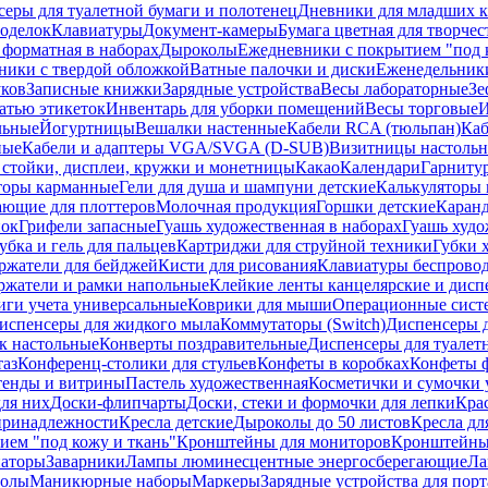
еры для туалетной бумаги и полотенец
Дневники для младших к
поделок
Клавиатуры
Документ-камеры
Бумага цветная для творчес
 форматная в наборах
Дыроколы
Ежедневники с покрытием "под к
ники с твердой обложкой
Ватные палочки и диски
Еженедельник
уков
Записные книжки
Зарядные устройства
Весы лабораторные
Зе
атью этикеток
Инвентарь для уборки помещений
Весы торговые
И
льные
Йогуртницы
Вешалки настенные
Кабели RCA (тюльпан)
Каб
ные
Кабели и адаптеры VGA/SVGA (D-SUB)
Визитницы настоль
стойки, дисплеи, кружки и монетницы
Какао
Календари
Гарниту
торы карманные
Гели для душа и шампуни детские
Калькуляторы 
ающие для плоттеров
Молочная продукция
Горшки детские
Каранд
пок
Грифели запасные
Гуашь художественная в наборах
Гуашь худо
убка и гель для пальцев
Картриджи для струйной техники
Губки 
ржатели для бейджей
Кисти для рисования
Клавиатуры беспрово
ржатели и рамки напольные
Клейкие ленты канцелярские и дисп
иги учета универсальные
Коврики для мыши
Операционные сист
испенсеры для жидкого мыла
Коммутаторы (Switch)
Диспенсеры д
к настольные
Конверты поздравительные
Диспенсеры для туалет
таз
Конференц-столики для стульев
Конфеты в коробках
Конфеты 
тенды и витрины
Пастель художественная
Косметички и сумочки 
ля них
Доски-флипчарты
Доски, стеки и формочки для лепки
Кра
принадлежности
Кресла детские
Дыроколы до 50 листов
Кресла дл
ием "под кожу и ткань"
Кронштейны для мониторов
Кронштейны-
аторы
Заварники
Лампы люминесцентные энергосберегающие
Ла
толы
Маникюрные наборы
Маркеры
Зарядные устройства для пор