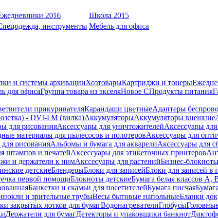
Ежедневники 2016
Школа 2015
Спецодежда, инструменты
Мебель для офиса
пки и системы архивации
Хозтовары
Картриджи и тонеры
Ежедне
ь для офиса
Группа товара из экселя
Новое С
Продукты питания
Г
ветвители прикуривателя
Карандаши цветные
Адаптеры беспрово
зетка) - DVI-I M (вилка)
Аккумуляторы
Аккумуляторы внешние
ры для рисования
Аксессуары для уничтожителей
Аксессуары для
дные материалы для пылесосов и полотеров
Аксессуары для опти
для рисования
Альбомы и бумага для акварели
Аксессуары для с
я штампов и печатей
Аксессуары для этикеточных принтеров
Ан
жи и держатели к ним
Акссесуары для растений
Бизнес-блокноты
инские детские
Блендеры
Блоки для записей
Блоки для записей в 
ечка первой помощи
Блокноты детские
Бумага белая классов А, 
рованная
Банкетки и скамьи для посетителей
Бумага писчая
Бумаг
инокли и зрительные трубы
Весы бытовые напольные
Бланки до
ки закрытых лотков для бумаг
Водонагреватели
Глобусы
Головны
ки
Держатели для бумаг
Детекторы и упаковщики банкнот
Диктоф