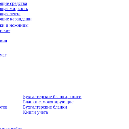
щие средства
щая жидкость
щая лента
ющие карандаши
жи и ножницы
тские
звия
умаг
Бухгалтерские бланки, книги
Бланки самокопирующие
отов
Бухгалтерские бланки
Книги учета
льных работ