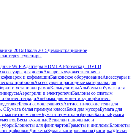
вники 2016
Школа 2015
Демонстрационное
алантерея, сувениры
дные Wi-Fi
Адаптеры HDMI-A F(розетка) - DVI-D
Аксессуары для досок
Акварель художественная в
 кофеварок и кофемашин
Банковское оборудование
Аксессуары и
ческих приборов
Аксессуары и расходные материалы для
борки и установки рамок
Калькуляторы
Альбомы и бумага для
тивирусы
Аэрогрили и электропечи
Баллоны со сжатым
 и бизнес-тетради
Альбомы для монет и купюр
Бизнес-
подставке
Блоки самоклеящиеся
Антисептические гели для
В, С
Бумага белая премиум класса
Баки для мусора
Бумага для
а с магнитным слоем
Бумага термотрансферная
Бахилы
Бумага
кументов
Весы кухонные
Вешалки напольные и
е уборы
Блокноты для флипчартов
Грамоты и дипломы
Блокноты
оны цифровые
Дискеты
Бумага копировальная (копирка)
Диски