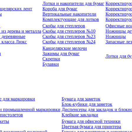
Лотки и накопители для бумаг
Корректирую
нцелярских лент
Короба для бумаг
Корректирую
ы
Вертикальные накопители
Корректирую
Комплектующие для лотков
Корректиру
ы
Скобы для степлеров
Офисные но
из дерева и металла
Скобы для степлеров №10
Ножницы де
 деревянные
Скобы для степлеров №23
Ножницы
 класса Люкс
Скобы для степлеров №24
Запасные ле
Канцелярские мелочи
и
Зажимы для бумаг
Лотки для б
Скрепки
Булавки
е для маркировки
Бумага для заметок
Блок-кубики для заметок
й и промышленной маркировки
Диспенсеры для закладок и блокн
-пистолетов
Клейкие закладки
кеты
Бумага для офисной техники
Цветная бумага для принтера
ой воздушной подушкой
Бумага для плоттеров и копирова