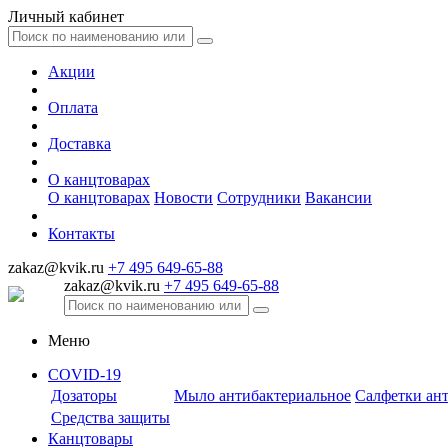
Личный кабинет
Акции
Оплата
Доставка
О канцтоварах
О канцтоварах
Новости
Сотрудники
Вакансии
Контакты
zakaz@kvik.ru
+7 495 649-65-88
zakaz@kvik.ru
+7 495 649-65-88
Меню
COVID-19
Дозаторы
Мыло антибактериальное
Салфетки ан
Средства защиты
Канцтовары