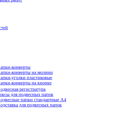
стей
апки-конверты
апки-конверты на молнии
апки-уголки пластиковые
апки-конверты на кнопке
одвесная регистратура
оксы для подвесных папок
одвесные папки стандартные А4
одставка для подвесных папок