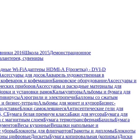
вники 2016
Школа 2015
Демонстрационное
алантерея, сувениры
дные Wi-Fi
Адаптеры HDMI-A F(розетка) - DVI-D
Аксессуары для досок
Акварель художественная в
 кофеварок и кофемашин
Банковское оборудование
Аксессуары и
ческих приборов
Аксессуары и расходные материалы для
борки и установки рамок
Калькуляторы
Альбомы и бумага для
тивирусы
Аэрогрили и электропечи
Баллоны со сжатым
 и бизнес-тетради
Альбомы для монет и купюр
Бизнес-
подставке
Блоки самоклеящиеся
Антисептические гели для
В, С
Бумага белая премиум класса
Баки для мусора
Бумага для
а с магнитным слоем
Бумага термотрансферная
Бахилы
Бумага
кументов
Весы кухонные
Вешалки напольные и
е уборы
Блокноты для флипчартов
Грамоты и дипломы
Блокноты
оны цифровые
Дискеты
Бумага копировальная (копирка)
Диски