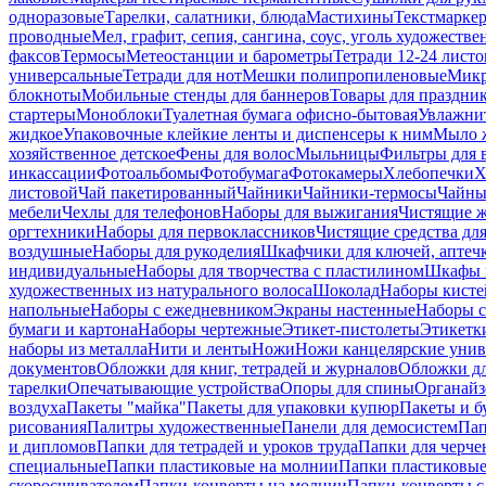
одноразовые
Тарелки, салатники, блюда
Мастихины
Текстмарке
проводные
Мел, графит, сепия, сангина, соус, уголь художеств
факсов
Термосы
Метеостанции и барометры
Тетради 12-24 листо
универсальные
Тетради для нот
Мешки полипропиленовые
Микр
блокноты
Мобильные стенды для баннеров
Товары для праздни
стартеры
Моноблоки
Туалетная бумага офисно-бытовая
Увлажни
жидкое
Упаковочные клейкие ленты и диспенсеры к ним
Мыло ж
хозяйственное детское
Фены для волос
Мыльницы
Фильтры для 
инкассации
Фотоальбомы
Фотобумага
Фотокамеры
Хлебопечки
Х
листовой
Чай пакетированный
Чайники
Чайники-термосы
Чайны
мебели
Чехлы для телефонов
Наборы для выжигания
Чистящие ж
оргтехники
Наборы для первоклассников
Чистящие средства дл
воздушные
Наборы для рукоделия
Шкафчики для ключей, аптечк
индивидуальные
Наборы для творчества с пластилином
Шкафы и
художественных из натурального волоса
Шоколад
Наборы кисте
напольные
Наборы с ежедневником
Экраны настенные
Наборы с
бумаги и картона
Наборы чертежные
Этикет-пистолеты
Этикетки
наборы из металла
Нити и ленты
Ножи
Ножи канцелярские унив
документов
Обложки для книг, тетрадей и журналов
Обложки дл
тарелки
Опечатывающие устройства
Опоры для спины
Органайз
воздуха
Пакеты "майка"
Пакеты для упаковки купюр
Пакеты и б
рисования
Палитры художественные
Панели для демосистем
Пап
и дипломов
Папки для тетрадей и уроков труда
Папки для черче
специальные
Папки пластиковые на молнии
Папки пластиковые
скоросшивателем
Папки-конверты на молнии
Папки-конверты с