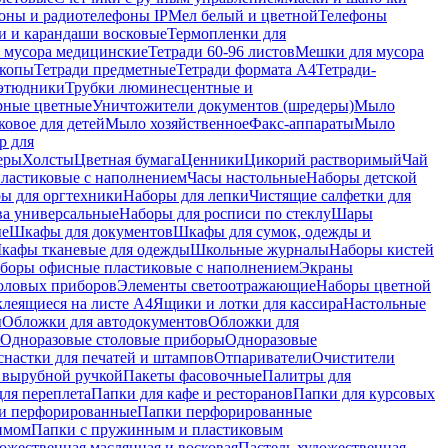
оны и радиотелефоны IP
Мел белый и цветной
Телефоны
и и карандаши восковые
Термопленки для
 мусора медицинские
Тетради 60-96 листов
Мешки для мусора
копы
Тетради предметные
Тетради формата А4
Тетради-
этюдники
Трубки люминесцентные и
рные цветные
Уничтожители документов (шредеры)
Мыло
овое для детей
Мыло хозяйственное
Факс-аппараты
Мыло
р для
еры
Холсты
Цветная бумага
Ценники
Цикорий растворимый
Чай
пластиковые с наполнением
Часы настольные
Наборы детской
ы для оргтехники
Наборы для лепки
Чистящие салфетки для
ва универсальные
Наборы для росписи по стеклу
Шары
ые
Шкафы для документов
Шкафы для сумок, одежды и
кафы тканевые для одежды
Школьные журналы
Наборы кистей
боры офисные пластиковые с наполнением
Экраны
оловых приборов
Элементы светоотражающие
Наборы цветной
клеящиеся на листе А4
Ящики и лотки для кассира
Настольные
ы
Обложки для автодокументов
Обложки для
Одноразовые столовые приборы
Одноразовые
снастки для печатей и штампов
Отпариватели
Очистители
и вырубной ручкой
Пакеты фасовочные
Палитры для
ля переплета
Папки для кафе и ресторанов
Папки для курсовых
и перфорированные
Папки перфорированные
имом
Папки с пружинным и пластиковым
ожественная маслянная и восковая
Пастель художественная