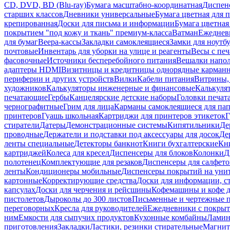
CD, DVD, BD (Blu-ray)
Бумага масштабно-координатная
Диспенс
старших классов
Дневники универсальные
Бумага цветная для 
крепированная
Доски для письма и информации
Бумага цветная
покрытием "под кожу и ткань" премиум-класса
Ватман
Ежеднев
для бумаг
Веера-кассы
Закладки самоклеящиеся
Замки для ноутб
почтовые
Инвентарь для уборки на улице и реагенты
Весы с печ
фасовочные
Источники бесперебойного питания
Вешалки напо
адаптеры HDMI
Визитницы и кредитницы однорядные карман
периферии и других устройств
Вилки
Кабели питания
Витрины, 
художников
Калькуляторы инженерные и финансовые
Калькуля
печатающие
Гербы
Канцелярские детские наборы
Головки печат
чернографитные
Грим для лица
Карманы самоклеящиеся для па
принтеров
Гуашь школьная
Картриджи для принтеров этикеток
Г
стиратели
Датеры
Демонстрационные системы
Кипятильники
Де
проводные
Держатели и подставки под аксессуары для досок
Де
ленты специальные
Детекторы банкнот
Книги бухгалтерские
Кн
картриджей
Колеса для кресел
Диспенсеры для блоков
Колонки
Д
полотенец
Комплектующие для резаков
Диспенсеры для салфето
ленты
Кондиционеры мобильные
Диспенсеры покрытий на уни
картонные
Корректирующие средства
Доски для информации, с
капсулах
Доски для черчения и рейсшины
Кофемашины и кофе д
пистолетов
Дыроколы до 300 листов
Письменные и чертежные 
переговорных
Кресла для руководителей
Ежедневники с покрыт
ним
Емкости для сыпучих продуктов
Кухонные комбайны
Ламин
приготовления
Закладки
Ластики, резинки стирательные
Магни