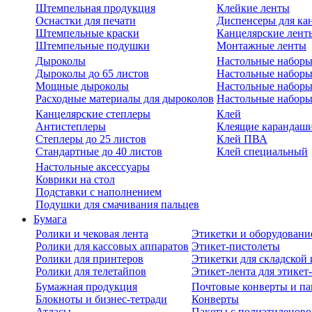
Штемпельная продукция
Клейкие ленты
Оснастки для печати
Диспенсеры для ка
Штемпельные краски
Канцелярские лент
Штемпельные подушки
Монтажные ленты
Дыроколы
Настольные набор
Дыроколы до 65 листов
Настольные наборы 
Мощные дыроколы
Настольные наборы
Расходные материалы для дыроколов
Настольные наборы
Канцелярские степлеры
Клей
Антистеплеры
Клеящие карандаш
Степлеры до 25 листов
Клей ПВА
Стандартные до 40 листов
Клей специальный
Настольные аксессуары
Коврики на стол
Подставки с наполнением
Подушки для смачивания пальцев
Бумага
Ролики и чековая лента
Этикетки и оборудовани
Ролики для кассовых аппаратов
Этикет-пистолеты
Ролики для принтеров
Этикетки для складско
Ролики для телетайпов
Этикет-лента для этикет
Бумажная продукция
Почтовые конверты и па
Блокноты и бизнес-тетради
Конверты
Атласы
Пакеты с полиэтиленов