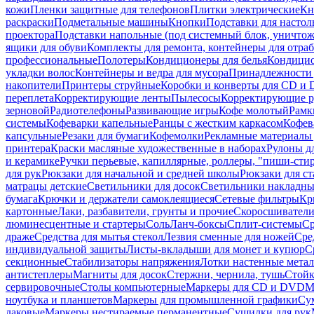
кожи
Пленки защитные для телефонов
Плитки электрические
Кн
раскраски
Подметальные машины
Кнопки
Подставки для настол
проектора
Подставки напольные (под системный блок, уничтожи
ящики для обуви
Комплекты для ремонта, контейнеры для отра
профессиональные
Полотеры
Кондиционеры для белья
Кондицио
укладки волос
Контейнеры и ведра для мусора
Принадлежности 
накопители
Принтеры струйные
Коробки и конверты для CD и
переплета
Корректирующие ленты
Пылесосы
Корректирующие р
зерновой
Радиотелефоны
Развивающие игры
Кофе молотый
Рамк
системы
Кофеварки капельные
Ранцы с жестким каркасом
Кофев
капсульные
Резаки для бумаги
Кофемолки
Рекламные материалы 
принтера
Краски масляные художественные в наборах
Рулоны д
и керамике
Ручки перьевые, капиллярные, роллеры, "пиши-сти
для рук
Рюкзаки для начальной и средней школы
Рюкзаки для ст
матрацы детские
Светильники для досок
Светильники накладны
бумага
Крючки и держатели самоклеящиеся
Сетевые фильтры
Кр
картонные
Лаки, разбавители, грунты и прочие
Скоросшиватели
люминесцентные и стартеры
Соль
Ланч-боксы
Сплит-системы
Ср
драже
Средства для мытья стекол
Лезвия сменные для ножей
Сре
индивидуальной защиты
Листы-вкладыши для монет и купюр
С
секционные
Стабилизаторы напряжения
Лотки настенные мета
антистеплеры
Магниты для досок
Стержни, чернила, тушь
Стойк
сервировочные
Столы компьютерные
Маркеры для CD и DVD
М
ноутбука и планшетов
Маркеры для промышленной графики
Су
лаковые
Маркеры нестираемые перманентные
Сушилки для рук