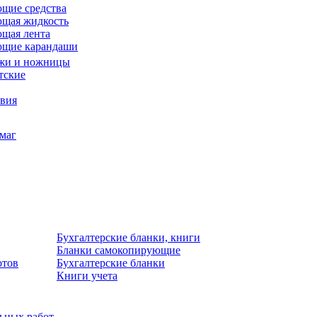
щие средства
щая жидкость
щая лента
ющие карандаши
жи и ножницы
тские
звия
умаг
Бухгалтерские бланки, книги
Бланки самокопирующие
отов
Бухгалтерские бланки
Книги учета
льных работ