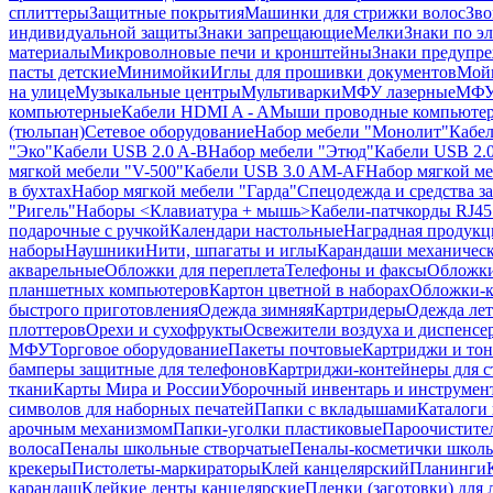
сплиттеры
Защитные покрытия
Машинки для стрижки волос
Зво
индивидуальной защиты
Знаки запрещающие
Мелки
Знаки по э
материалы
Микроволновые печи и кронштейны
Знаки предупр
пасты детские
Минимойки
Иглы для прошивки документов
Мойк
на улице
Музыкальные центры
Мультиварки
МФУ лазерные
МФУ
компьютерные
Кабели HDMI A - A
Мыши проводные компьюте
(тюльпан)
Сетевое оборудование
Набор мебели "Монолит"
Кабел
"Эко"
Кабели USB 2.0 A-B
Набор мебели "Этюд"
Кабели USB 2.0
мягкой мебели "V-500"
Кабели USB 3.0 AM-AF
Набор мягкой ме
в бухтах
Набор мягкой мебели "Гарда"
Спецодежда и средства 
"Ригель"
Наборы <Клавиатура + мышь>
Кабели-патчкорды RJ45 
подарочные с ручкой
Календари настольные
Наградная продукц
наборы
Наушники
Нити, шпагаты и иглы
Карандаши механичес
акварельные
Обложки для переплета
Телефоны и факсы
Обложки
планшетных компьютеров
Картон цветной в наборах
Обложки-к
быстрого приготовления
Одежда зимняя
Картридеры
Одежда лет
плоттеров
Орехи и сухофрукты
Освежители воздуха и диспенсе
МФУ
Торговое оборудование
Пакеты почтовые
Картриджи и тон
бамперы защитные для телефонов
Картриджи-контейнеры для 
ткани
Карты Мира и России
Уборочный инвентарь и инструмен
символов для наборных печатей
Папки с вкладышами
Каталоги 
арочным механизмом
Папки-уголки пластиковые
Пароочистите
волоса
Пеналы школьные створчатые
Пеналы-косметички школ
крекеры
Пистолеты-маркираторы
Клей канцелярский
Планинги
карандаш
Клейкие ленты канцелярские
Пленки (заготовки) для