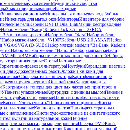
помогательные, указатели
Медицинские средства
ора
Знаки предписывающие
Расходные
ы
Знаки эвакуационные
Минеральная и питьевая вода
Зубные
ие
Инвентарь для мытья окон
Мониторы
Инвентарь для уборки
птические гели
Кабели DVI-D Dual Link
Мыши беспроводные
D
Набор мебели "Канц"
Кабели Jack 3.5 mm - 2xRCA
k 3.5 mm вилка-розетка
Набор мебели "Фея"
Набор мебели
P
Набор мягкой мебели "V-100"
Кабели USB 2.0 AM-AF
Набор
ли VGA/SVGA (D-SUB)
Набор мягкой мебели "Ва-Банк"
Кабели
есто"
Набор мягкой мебели "Наполи"
Набор мягкой мебели
0 AM-MicroBM
Наборы письменных принадлежностей
Наборы
куляторы инженерные
Столы
Настольные
Нормативно-правовая литература
Ноутбуки
Карандаши цветные
ый для художественных работ
Обложки-книжки для
 масляные
Обогреватели-конвекторы
Картофельное пюре
перьевых ручек, чернила
Органайзеры
Картриджи для
а
Картриджи и тонеры для цветных лазерных принтеров и
МФУ
Пакеты упаковочные
Картриджи с жидким мылом
Панели и
ков труда
Карты игральные
Папки и портфели из пластика и
ые
Кассы "Учись считать"
Папки презентационные
Кассы
рты пластиковые
Кашпо для цветов
Папки-регистраторы с
ые с наполнением
Кисти художественные из синтетического
лители
Клатчи из натуральной кожи
Печенье,
лин, глина и масса для моделирования
Плееры DVD
Клей-
е для планшетных компьютеров
Ключницы из натуральной