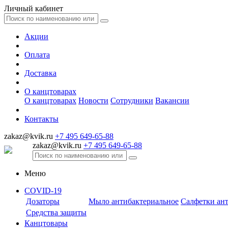
Личный кабинет
Акции
Оплата
Доставка
О канцтоварах
О канцтоварах
Новости
Сотрудники
Вакансии
Контакты
zakaz@kvik.ru
+7 495 649-65-88
zakaz@kvik.ru
+7 495 649-65-88
Меню
COVID-19
Дозаторы
Мыло антибактериальное
Салфетки ан
Средства защиты
Канцтовары