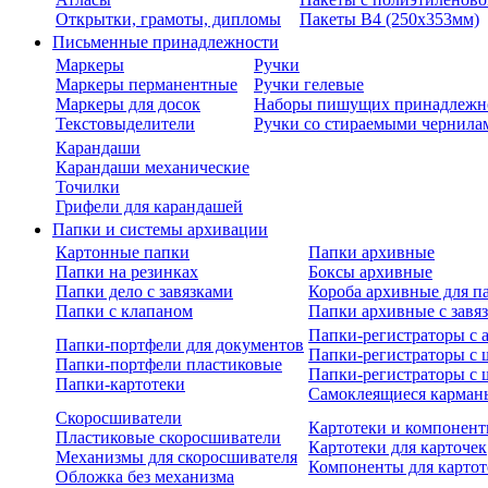
Открытки, грамоты, дипломы
Пакеты В4 (250х353мм)
Письменные принадлежности
Маркеры
Ручки
Маркеры перманентные
Ручки гелевые
Маркеры для досок
Наборы пишущих принадлежн
Текстовыделители
Ручки со стираемыми чернила
Карандаши
Карандаши механические
Точилки
Грифели для карандашей
Папки и системы архивации
Картонные папки
Папки архивные
Папки на резинках
Боксы архивные
Папки дело с завязками
Короба архивные для п
Папки с клапаном
Папки архивные с завя
Папки-регистраторы с
Папки-портфели для документов
Папки-регистраторы с 
Папки-портфели пластиковые
Папки-регистраторы с 
Папки-картотеки
Самоклеящиеся карман
Скоросшиватели
Картотеки и компонент
Пластиковые скоросшиватели
Картотеки для карточек
Механизмы для скоросшивателя
Компоненты для картот
Обложка без механизма