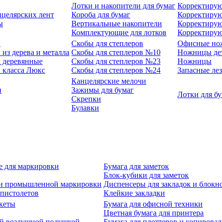
Лотки и накопители для бумаг
Корректирую
нцелярских лент
Короба для бумаг
Корректирую
ы
Вертикальные накопители
Корректирую
Комплектующие для лотков
Корректиру
ы
Скобы для степлеров
Офисные но
из дерева и металла
Скобы для степлеров №10
Ножницы де
 деревянные
Скобы для степлеров №23
Ножницы
 класса Люкс
Скобы для степлеров №24
Запасные ле
Канцелярские мелочи
и
Зажимы для бумаг
Лотки для б
Скрепки
Булавки
е для маркировки
Бумага для заметок
Блок-кубики для заметок
й и промышленной маркировки
Диспенсеры для закладок и блокн
-пистолетов
Клейкие закладки
кеты
Бумага для офисной техники
Цветная бумага для принтера
ой воздушной подушкой
Бумага для плоттеров и копирова