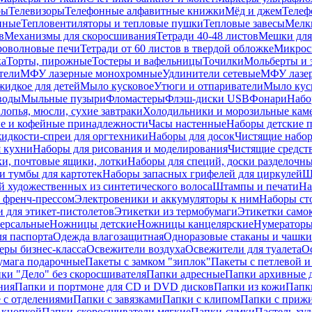
ры
Телевизоры
Телефонные алфавитные книжки
Мёд и джем
Телеф
енные
Тепловентиляторы и тепловые пушки
Тепловые завесы
Мелк
в
Механизмы для скоросшивания
Тетради 40-48 листов
Мешки для
оволновые печи
Тетради от 60 листов в твердой обложке
Микрос
ка
Торты, пирожные
Тостеры и вафельницы
Точилки
Мольберты и 
тели
МФУ лазерные монохромные
Удлинители сетевые
МФУ лазе
идкое для детей
Мыло кусковое
Утюги и отпариватели
Мыло куск
воды
Мыльные пузыри
Фломастеры
Флэш-диски USB
Фонари
Набо
лопья, мюсли, сухие завтраки
Холодильники и морозильные кам
е и кофейные принадлежности
Часы настенные
Наборы детские 
идкости-спреи для оргтехники
Наборы для досок
Чистящие набор
я кухни
Наборы для рисования и моделирования
Чистящие средст
и, почтовые ящики, лотки
Наборы для специй, доски разделочн
 тумбы для картотек
Наборы запасных грифелей для циркулей
Ш
й художественных из синтетического волоса
Штампы и печати
На
 френч-прессом
Электровеники и аккумуляторы к ним
Наборы ст
 для этикет-пистолетов
Этикетки из термобумаги
Этикетки само
ерсальные
Ножницы детские
Ножницы канцелярские
Нумератор
я паспорта
Одежда влагозащитная
Одноразовые стаканы и чашки
еры бизнес-класса
Освежители воздуха
Освежители для туалета
О
умага подарочные
Пакеты с замком "зиплок"
Пакеты с петлевой 
ки "Дело" без скоросшивателя
Папки адресные
Папки архивные д
ния
Папки и портмоне для CD и DVD дисков
Папки из кожи
Папк
 с отделениями
Папки с завязками
Папки с клипом
Папки с приж
 кнопкой
Папки-скоросшиватели мягкие
Папки-сумки
Пастель худ