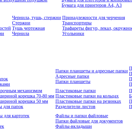
Бумага для принтеров А4, А3
Чернила, тушь, стержни
Принадлежности для черчения
Стержни
Транспортиры
остей
Тушь чертежная
Трафареты фигур, лекал, окружно
ми
Чернила
Угольники
П
Папки планшеты и адресные папки
П
Адресные папки
апок
П
Папки планшеты
зками
П
 арочным механизмом
Пластиковые папки
П
шириной корешка 70-80 мм
Пластиковые папки на кольцах
Б
шириной корешка 50 мм
Пластиковые папки на резинках
П
ы для папок
Разделители листов
П
ы для картотек
Файлы и папки файловые
Папки файловые для документов
ек
Файлы-вкладыши