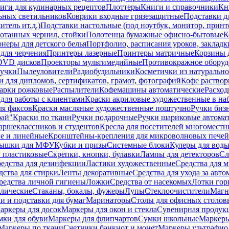
иги для кулинарных рецептов
Плоттеры
Книги и справочники
Кн
ьных светильников
Коврики входные грязезащитные
Подставки д
тель ит.д.)
Подставки настольные (под ноутбук, монитор, принтер
ботанных чернил, стойки
Полотенца бумажные офисно-бытовые
К
неры для детского белья
Портфолио, расписания уроков, закладк
для черчения
Принтеры лазерные
Принтеры матричные
Корзины 
 DVD дисков
Проекторы мультимедийные
Противокражное оборуд
учки
Пылеуловители
Радиобудильники
Косметички из натуральн
и для дипломов, сертификатов, грамот, фотографий
Кофе раство
арки рожковые
Распылители
Кофемашины автоматические
Расход
для работы с клиентами
Краски акриловые художественные в на
ля факсов
Краски масляные художественные поштучно
Ручки бизн
рай"
Краски по ткани
Ручки подарочные
Ручки шариковые автома
аршеклассников и студентов
Кресла для посетителей многоместн
е и линейные
Кронштейны-крепления для микроволновых печей
ышки для МФУ
Кубки и призы
Системные блоки
Кулеры для вод
 пластиковые
Скрепки, кнопки, булавки
Лампы для детекторов
Сл
едства для дезинфекции
Ластики художественные
Средства для 
дства для стирки
Ленты декоративные
Средства для ухода за авт
редства личной гигиены
Ложки
Средства от насекомых
Лотки гор
ллические
Стаканы, бокалы, фужеры
Лупы
Стеклоочистители
Магн
и и подставки для бумаг
Маринаторы
Столы для офисных столовы
аркеры для досок
Маркеры для окон и стекла
Сувенирная продук
мки для обуви
Маркеры для флипчартов
Сумки школьные
Маркеры
Маркеры по ткани
Счетчики банкнот и монет
Маркеры ультрафио