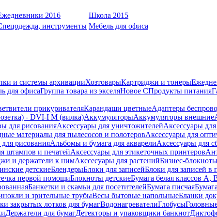
Ежедневники 2016
Школа 2015
Спецодежда, инструменты
Мебель для офиса
пки и системы архивации
Хозтовары
Картриджи и тонеры
Ежедне
ь для офиса
Группа товара из экселя
Новое С
Продукты питания
Г
ветвители прикуривателя
Карандаши цветные
Адаптеры беспрово
зетка) - DVI-I M (вилка)
Аккумуляторы
Аккумуляторы внешние
ры для рисования
Аксессуары для уничтожителей
Аксессуары для
дные материалы для пылесосов и полотеров
Аксессуары для опти
для рисования
Альбомы и бумага для акварели
Аксессуары для с
я штампов и печатей
Аксессуары для этикеточных принтеров
Ан
жи и держатели к ним
Акссесуары для растений
Бизнес-блокноты
инские детские
Блендеры
Блоки для записей
Блоки для записей в 
ечка первой помощи
Блокноты детские
Бумага белая классов А, 
рованная
Банкетки и скамьи для посетителей
Бумага писчая
Бумаг
инокли и зрительные трубы
Весы бытовые напольные
Бланки до
ки закрытых лотков для бумаг
Водонагреватели
Глобусы
Головны
ки
Держатели для бумаг
Детекторы и упаковщики банкнот
Диктоф