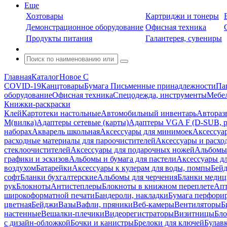
Еще
Хозтовары
Картриджи и тонеры
Демонстрационное оборудование
Офисная техника
Продукты питания
Галантерея, сувениры
Главная
Каталог
Новое С
COVID-19
Канцтовары
Бумага
Письменные принадлежности
Па
оборудование
Офисная техника
Спецодежда, инструменты
Мебел
Книжки-раскраски
Клей
Картотеки настольные
Автомобильный инвентарь
Автораз
M(вилка)
Адаптеры сетевые (карты)
Адаптеры VGA F (D-SUB, ро
наборах
Акварель школьная
Аксессуары для минимоек
Аксессуа
расходные материалы для пароочистителей
Аксессуары и расхо
стеклоочистителей
Аксессуары для подарочных ножей
Альбомы 
графики и эскизов
Альбомы и бумага для пастели
Аксессуары дл
воздухом
Батарейки
Аксессуары к кулерам для воды, помпы
Бейд
софт
Бланки бухгалтерские
Альбомы для черчения
Бланки медиц
рук
Блокноты
Антистеплеры
Блокноты в книжном переплете
Апт
широкоформатной печати
Бандероли, накладки
Бумага перфори
цветная
Бейджи
Вазы
Вафли, пряники
Веб-камеры
Вентиляторы
Б
настенные
Вешалки-плечики
Видеорегистраторы
Визитницы
Бло
с дизайн-обложкой
Бочки и канистры
Брелоки для ключей
Булав