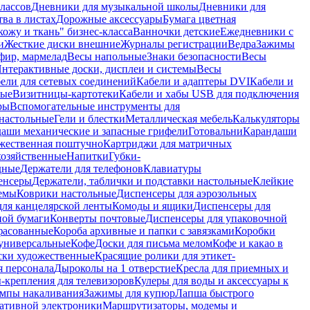
лассов
Дневники для музыкальной школы
Дневники для
тва в листах
Дорожные аксессуары
Бумага цветная
ожу и ткань" бизнес-класса
Ванночки детские
Ежедневники с
и
Жесткие диски внешние
Журналы регистрации
Ведра
Зажимы
фир, мармелад
Весы напольные
Знаки безопасности
Весы
нтерактивные доски, дисплеи и системы
Весы
ели для сетевых соединений
Кабели и адаптеры DVI
Кабели и
ные
Визитницы-картотеки
Кабели и хабы USB для подключения
ры
Вспомогательные инструменты для
настольные
Гели и блестки
Металлическая мебель
Калькуляторы
аши механические и запасные грифели
Готовальни
Карандаши
жественная поштучно
Картриджи для матричных
хозяйственные
Напитки
Губки-
дные
Держатели для телефонов
Клавиатуры
енсеры
Держатели, таблички и подставки настольные
Клейкие
емы
Коврики настольные
Диспенсеры для аэрозольных
ля канцелярской ленты
Комоды и ящики
Диспенсеры для
ной бумаги
Конверты почтовые
Диспенсеры для упаковочной
фасованные
Короба архивные и папки с завязками
Коробки
универсальные
Кофе
Доски для письма мелом
Кофе и какао в
ски художественные
Красящие ролики для этикет-
я персонала
Дыроколы на 1 отверстие
Кресла для приемных и
крепления для телевизоров
Кулеры для воды и аксессуары к
мпы накаливания
Зажимы для купюр
Лапша быстрого
тативной электроники
Маршрутизаторы, модемы и