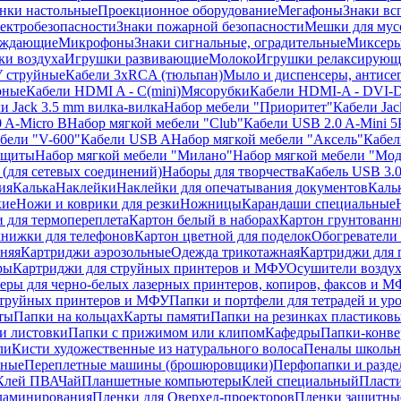
нки настольные
Проекционное оборудование
Мегафоны
Знаки вс
лектробезопасности
Знаки пожарной безопасности
Мешки для мус
еждающие
Микрофоны
Знаки сигнальные, оградительные
Миксер
и воздуха
Игрушки развивающие
Молоко
Игрушки релаксирующ
 струйные
Кабели 3xRCA (тюльпан)
Мыло и диспенсеры, антисе
рные
Кабели HDMI A - C(mini)
Мясорубки
Кабели HDMI-A - DVI-
и Jack 3.5 mm вилка-вилка
Набор мебели "Приоритет"
Кабели Jac
 A-Micro B
Набор мягкой мебели "Club"
Кабели USB 2.0 A-Mini 5
бели "V-600"
Кабели USB A
Набор мягкой мебели "Аксель"
Кабе
защиты
Набор мягкой мебели "Милано"
Набор мягкой мебели "Мод
(для сетевых соединений)
Наборы для творчества
Кабель USB 3.
ия
Калька
Наклейки
Наклейки для опечатывания документов
Каль
кие
Ножи и коврики для резки
Ножницы
Карандаши специальные
 для термопереплета
Картон белый в наборах
Картон грунтованн
нижки для телефонов
Картон цветной для поделок
Обогреватели
няя
Картриджи аэрозольные
Одежда трикотажная
Картриджи для 
ры
Картриджи для струйных принтеров и МФУ
Осушители воздух
еры для черно-белых лазерных принтеров, копиров, факсов и 
струйных принтеров и МФУ
Папки и портфели для тетрадей и уро
ты
Папки на кольцах
Карты памяти
Папки на резинках пластиков
и листовки
Папки с прижимом или клипом
Кафедры
Папки-конве
ли
Кисти художественные из натурального волоса
Пеналы школьн
ьные
Переплетные машины (брошюровщики)
Перфопапки и разде
Клей ПВА
Чай
Планшетные компьютеры
Клей специальный
Пласти
 ламинирования
Пленки для Оверхед-проекторов
Пленки защитны