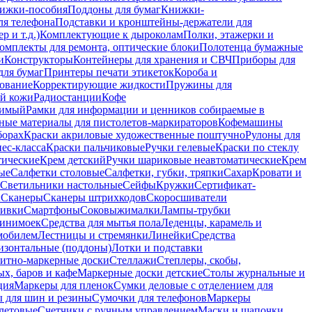
ижки-пособия
Поддоны для бумаг
Книжки-
ля телефона
Подставки и кронштейны-держатели для
 и т.д.)
Комплектующие к дыроколам
Полки, этажерки и
омплекты для ремонта, оптические блоки
Полотенца бумажные
и
Конструкторы
Контейнеры для хранения и СВЧ
Приборы для
для бумаг
Принтеры печати этикеток
Короба и
ование
Корректирующие жидкости
Пружины для
ой кожи
Радиостанции
Кофе
римый
Рамки для информации и ценников собираемые в
ные материалы для пистолетов-маркираторов
Кофемашины
борах
Краски акриловые художественные поштучно
Рулоны для
ес-класса
Краски пальчиковые
Ручки гелевые
Краски по стеклу
тические
Крем детский
Ручки шариковые неавтоматические
Крем
ые
Салфетки столовые
Салфетки, губки, тряпки
Сахар
Кровати и
Светильники настольные
Сейфы
Кружки
Сертификат-
ы
Сканеры
Сканеры штрихкодов
Скоросшиватели
ивки
Смартфоны
Соковыжималки
Лампы-трубки
минимоек
Средства для мытья пола
Леденцы, карамель и
омобилем
Лестницы и стремянки
Линейки
Средства
изонтальные (поддоны)
Лотки и подставки
итно-маркерные доски
Стеллажи
Степлеры, скобы,
х, баров и кафе
Маркерные доски детские
Столы журнальные и
ция
Маркеры для пленок
Сумки деловые с отделением для
 для шин и резины
Сумочки для телефонов
Маркеры
летовые
Счетчики с ручным управлением
Маски и шапочки