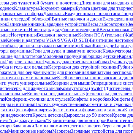
еры для туалетной бумаги и полотенец
Дневники для младших к
поделок
Клавиатуры
Документ-камеры
Бумага цветная для творчес
 форматная в наборах
Дыроколы
Ежедневники с покрытием "под к
ники с твердой обложкой
Ватные палочки и диски
Еженедельник
уков
Записные книжки
Зарядные устройства
Весы лабораторные
Зе
атью этикеток
Инвентарь для уборки помещений
Весы торговые
И
льные
Йогуртницы
Вешалки настенные
Кабели RCA (тюльпан)
Каб
ные
Кабели и адаптеры VGA/SVGA (D-SUB)
Визитницы настоль
стойки, дисплеи, кружки и монетницы
Какао
Календари
Гарниту
торы карманные
Гели для душа и шампуни детские
Калькуляторы 
ающие для плоттеров
Молочная продукция
Горшки детские
Каранд
пок
Грифели запасные
Гуашь художественная в наборах
Гуашь худо
убка и гель для пальцев
Картриджи для струйной техники
Губки 
ржатели для бейджей
Кисти для рисования
Клавиатуры беспрово
ржатели и рамки напольные
Клейкие ленты канцелярские и дисп
иги учета универсальные
Коврики для мыши
Операционные сист
испенсеры для жидкого мыла
Коммутаторы (Switch)
Диспенсеры д
к настольные
Конверты поздравительные
Диспенсеры для туалет
таз
Конференц-столики для стульев
Конфеты в коробках
Конфеты 
тенды и витрины
Пастель художественная
Косметички и сумочки 
ля них
Доски-флипчарты
Доски, стеки и формочки для лепки
Кра
принадлежности
Кресла детские
Дыроколы до 50 листов
Кресла дл
ием "под кожу и ткань"
Кронштейны для мониторов
Кронштейны-
аторы
Заварники
Лампы люминесцентные энергосберегающие
Ла
толы
Маникюрные наборы
Маркеры
Зарядные устройства для пор