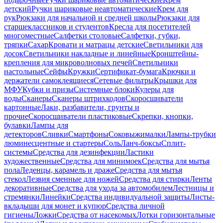
детский
Ручки шариковые неавтоматические
Крем для
рук
Рюкзаки для начальной и средней школы
Рюкзаки для
старшеклассников и студентов
Кресла для посетителей
многоместные
Салфетки столовые
Салфетки, губки,
тряпки
Сахар
Кровати и матрацы детские
Светильники для
досок
Светильники накладные и линейные
Кронштейны-
крепления для микроволновых печей
Светильники
настольные
Сейфы
Кружки
Сертификат-бумага
Крючки и
держатели самоклеящиеся
Сетевые фильтры
Крышки для
МФУ
Кубки и призы
Системные блоки
Кулеры для
воды
Сканеры
Сканеры штрихкодов
Скоросшиватели
картонные
Лаки, разбавители, грунты и
прочие
Скоросшиватели пластиковые
Скрепки, кнопки,
булавки
Лампы для
детекторов
Сливки
Смартфоны
Соковыжималки
Лампы-трубки
люминесцентные и стартеры
Соль
Ланч-боксы
Сплит-
системы
Средства для дезинфекции
Ластики
художественные
Средства для минимоек
Средства для мытья
пола
Леденцы, карамель и драже
Средства для мытья
стекол
Лезвия сменные для ножей
Средства для стирки
Ленты
декоративные
Средства для ухода за автомобилем
Лестницы и
стремянки
Линейки
Средства индивидуальной защиты
Листы-
вкладыши для монет и купюр
Средства личной
гигиены
Ложки
Средства от насекомых
Лотки горизонтальные