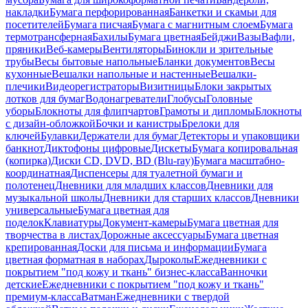
накладки
Бумага перфорированная
Банкетки и скамьи для
посетителей
Бумага писчая
Бумага с магнитным слоем
Бумага
термотрансферная
Бахилы
Бумага цветная
Бейджи
Вазы
Вафли,
пряники
Веб-камеры
Вентиляторы
Бинокли и зрительные
трубы
Весы бытовые напольные
Бланки документов
Весы
кухонные
Вешалки напольные и настенные
Вешалки-
плечики
Видеорегистраторы
Визитницы
Блоки закрытых
лотков для бумаг
Водонагреватели
Глобусы
Головные
уборы
Блокноты для флипчартов
Грамоты и дипломы
Блокноты
с дизайн-обложкой
Бочки и канистры
Брелоки для
ключей
Булавки
Держатели для бумаг
Детекторы и упаковщики
банкнот
Диктофоны цифровые
Дискеты
Бумага копировальная
(копирка)
Диски CD, DVD, BD (Blu-ray)
Бумага масштабно-
координатная
Диспенсеры для туалетной бумаги и
полотенец
Дневники для младших классов
Дневники для
музыкальной школы
Дневники для старших классов
Дневники
универсальные
Бумага цветная для
поделок
Клавиатуры
Документ-камеры
Бумага цветная для
творчества в листах
Дорожные аксессуары
Бумага цветная
крепированная
Доски для письма и информации
Бумага
цветная форматная в наборах
Дыроколы
Ежедневники с
покрытием "под кожу и ткань" бизнес-класса
Ванночки
детские
Ежедневники с покрытием "под кожу и ткань"
премиум-класса
Ватман
Ежедневники с твердой