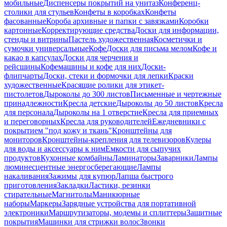
мобильные
Диспенсеры покрытий на унитаз
Конференц-
столики для стульев
Конфеты в коробках
Конфеты
фасованные
Короба архивные и папки с завязками
Коробки
картонные
Корректирующие средства
Доски для информации,
стенды и витрины
Пастель художественная
Косметички и
сумочки универсальные
Кофе
Доски для письма мелом
Кофе и
какао в капсулах
Доски для черчения и
рейсшины
Кофемашины и кофе для них
Доски-
флипчарты
Доски, стеки и формочки для лепки
Краски
художественные
Красящие ролики для этикет-
пистолетов
Дыроколы до 300 листов
Письменные и чертежные
принадлежности
Кресла детские
Дыроколы до 50 листов
Кресла
для персонала
Дыроколы на 1 отверстие
Кресла для приемных
и переговорных
Кресла для руководителей
Ежедневники с
покрытием "под кожу и ткань"
Кронштейны для
мониторов
Кронштейны-крепления для телевизоров
Кулеры
для воды и аксессуары к ним
Емкости для сыпучих
продуктов
Кухонные комбайны
Ламинаторы
Заварники
Лампы
люминесцентные энергосберегающие
Лампы
накаливания
Зажимы для купюр
Лапша быстрого
приготовления
Закладки
Ластики, резинки
стирательные
Магнитолы
Маникюрные
наборы
Маркеры
Зарядные устройства для портативной
электроники
Маршрутизаторы, модемы и сплиттеры
Защитные
покрытия
Машинки для стрижки волос
Звонки