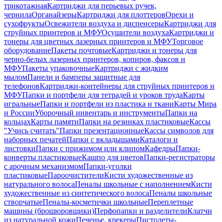
трикотажная
Картриджи для перьевых ручек,
чернила
Органайзеры
Картриджи для плоттеров
Орехи и
сухофрукты
Освежители воздуха и диспенсеры
Картриджи для
струйных принтеров и МФУ
Осушители воздуха
Картриджи и
тонеры для цветных лазерных принтеров и МФУ
Торговое
оборудование
Пакеты почтовые
Картриджи и тонеры для
черно-белых лазерных принтеров, копиров, факсов и
МФУ
Пакеты упаковочные
Картриджи с жидким
мылом
Панели и бамперы защитные для
телефонов
Картриджи-контейнеры для струйных принтеров и
МФУ
Папки и портфели для тетрадей и уроков труда
Карты
игральные
Папки и портфели из пластика и ткани
Карты Мира
и России
Уборочный инвентарь и инструменты
Папки на
кольцах
Карты памяти
Папки на резинках пластиковые
Кассы
"Учись считать"
Папки презентационные
Кассы символов для
наборных печатей
Папки с вкладышами
Каталоги и
листовки
Папки с прижимом или клипом
Кафедры
Папки-
конверты пластиковые
Кашпо для цветов
Папки-регистраторы
с арочным механизмом
Папки-уголки
пластиковые
Пароочистители
Кисти художественные из
натурального волоса
Пеналы школьные с наполнением
Кисти
художественные из синтетического волоса
Пеналы школьные
створчатые
Пеналы-косметички школьные
Переплетные
машины (брошюровщики)
Перфопапки и разделители
Клатчи
из натуральной кожи
Печенье, крекеры
Пистолеты-