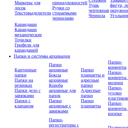
Стержни
Трафаре
Маркеры для
принадлежностей
Тушь
фигур, л
досок
Ручки со
чертежная
окружно
Текстовыделители
стираемыми
Чернила
Угольни
чернилами
Карандаши
Карандаши
механические
Точилки
Грифели для
карандашей
Папки и системы архивации
Папки-
Папки
конверты
Картонные
архивные
Папки
Папки-
папки
Боксы
планшеты и
конверты 
Папки на
архивные
адресные
молнии
резинках
Короба
папки
Папки-
Папки дело с
архивные для
Адресные
уголки
завязками
папок
папки
пластико
Папки с
Папки
Папки
Папки-
клапаном
архивные с
планшеты
конверты 
завязками
кнопке
Папки-
регистраторы с
Подвесна