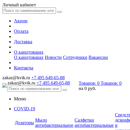
Личный кабинет
Акции
Оплата
Доставка
О канцтоварах
О канцтоварах
Новости
Сотрудники
Вакансии
Контакты
zakaz@kvik.ru
+7 495 649-65-88
zakaz@kvik.ru
+7 495 649-65-88
Товаров:
0
Товаров:
0
на
0 руб.
Меню
COVID-19
Средст
Мыло
Салфетки
дезинф
Дозаторы
антибактериальное
антибактериальные
и