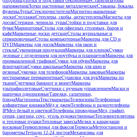
(поддоны)
Лотки и подставки секционные
Стабилизаторы
напряжения
Лотки настенные металлические
Стаканы, бокалы,
фужеры
Лупы
Стеклоочистители
Магнитно-маркерные
доски
Стеллажи
Степлеры, скобы, антистеплеры
Магниты для
досок
Стержни, чернила, тушь
Стойки и подставки для
бумаг
Маринаторы
Столы для офисных столовых, баров и
кафе
Маркерные доски детские
Столы журнальные и
сервировочные
Столы компьютерные
Маркеры для CD и
DVD
Маркеры для досок
Маркеры для окон и
стекла
Сувенирная продукция
Маркеры для пленок
Сумки
деловые с отделением для ноутбука и планшетов
Маркеры для
промышленной графики
Сумки для обуви
Маркеры для
флипчартов
Сумки школьные
Маркеры для шин и
резины
Сумочки для телефонов
Маркеры лаковые
Маркеры
нестираемые перманентные
Сушилки для рук
Маркеры по
ткани
Счетчики банкнот и монет
Маркеры
ультрафиолетовые
Счетчики с ручным управлением
Маски и
шапочки одноразовые
Тарелки, салатники,
блюда
Мастихины
Текстмаркеры
Телевизоры
Телефонные
алфавитные книжки
Мёд и джем
Телефоны и радиотелефоны
IP
Мел белый и цветной
Телефоны проводные
Мел, графит,
сепия, сангина, соус, уголь художественные
Тепловентиляторы
и тепловые пушки
Тепловые завесы
Мелки и карандаши
восковые
Термопленки для факсов
Термосы
Метеостанции и
барометры
Тетради 12-24 листов
Механизмы для