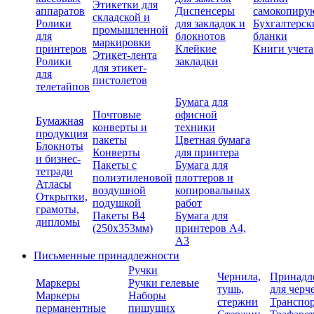
Этикетки для
аппаратов
Диспенсеры
самокопиру
складской и
Ролики
для закладок и
Бухгалтерск
промышленной
для
блокнотов
бланки
маркировки
принтеров
Клейкие
Книги учета
Этикет-лента
Ролики
закладки
для этикет-
для
пистолетов
телетайпов
Бумага для
Почтовые
офисной
Бумажная
конверты и
техники
продукция
пакеты
Цветная бумага
Блокноты
Конверты
для принтера
и бизнес-
Пакеты с
Бумага для
тетради
полиэтиленовой
плоттеров и
Атласы
воздушной
копировальных
Открытки,
подушкой
работ
грамоты,
Пакеты В4
Бумага для
дипломы
(250х353мм)
принтеров А4,
А3
Письменные принадлежности
Ручки
Чернила,
Принадл
Маркеры
Ручки гелевые
тушь,
для черч
Маркеры
Наборы
стержни
Транспо
перманентные
пишущих