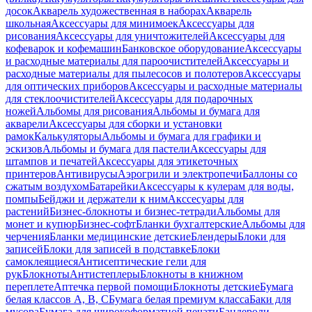
досок
Акварель художественная в наборах
Акварель
школьная
Аксессуары для минимоек
Аксессуары для
рисования
Аксессуары для уничтожителей
Аксессуары для
кофеварок и кофемашин
Банковское оборудование
Аксессуары
и расходные материалы для пароочистителей
Аксессуары и
расходные материалы для пылесосов и полотеров
Аксессуары
для оптических приборов
Аксессуары и расходные материалы
для стеклоочистителей
Аксессуары для подарочных
ножей
Альбомы для рисования
Альбомы и бумага для
акварели
Аксессуары для сборки и установки
рамок
Калькуляторы
Альбомы и бумага для графики и
эскизов
Альбомы и бумага для пастели
Аксессуары для
штампов и печатей
Аксессуары для этикеточных
принтеров
Антивирусы
Аэрогрили и электропечи
Баллоны со
сжатым воздухом
Батарейки
Аксессуары к кулерам для воды,
помпы
Бейджи и держатели к ним
Акссесуары для
растений
Бизнес-блокноты и бизнес-тетради
Альбомы для
монет и купюр
Бизнес-софт
Бланки бухгалтерские
Альбомы для
черчения
Бланки медицинские детские
Блендеры
Блоки для
записей
Блоки для записей в подставке
Блоки
самоклеящиеся
Антисептические гели для
рук
Блокноты
Антистеплеры
Блокноты в книжном
переплете
Аптечка первой помощи
Блокноты детские
Бумага
белая классов А, В, С
Бумага белая премиум класса
Баки для
мусора
Бумага для широкоформатной печати
Бандероли,