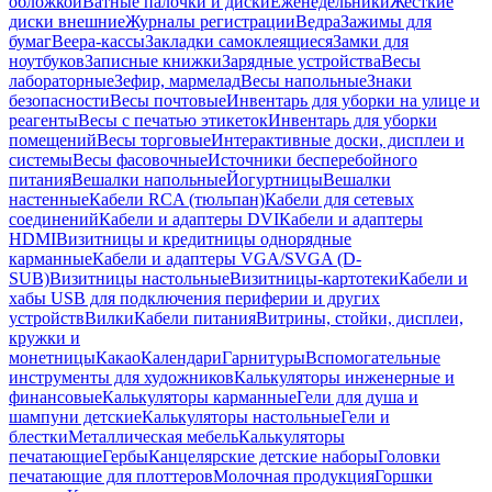
обложкой
Ватные палочки и диски
Еженедельники
Жесткие
диски внешние
Журналы регистрации
Ведра
Зажимы для
бумаг
Веера-кассы
Закладки самоклеящиеся
Замки для
ноутбуков
Записные книжки
Зарядные устройства
Весы
лабораторные
Зефир, мармелад
Весы напольные
Знаки
безопасности
Весы почтовые
Инвентарь для уборки на улице и
реагенты
Весы с печатью этикеток
Инвентарь для уборки
помещений
Весы торговые
Интерактивные доски, дисплеи и
системы
Весы фасовочные
Источники бесперебойного
питания
Вешалки напольные
Йогуртницы
Вешалки
настенные
Кабели RCA (тюльпан)
Кабели для сетевых
соединений
Кабели и адаптеры DVI
Кабели и адаптеры
HDMI
Визитницы и кредитницы однорядные
карманные
Кабели и адаптеры VGA/SVGA (D-
SUB)
Визитницы настольные
Визитницы-картотеки
Кабели и
хабы USB для подключения периферии и других
устройств
Вилки
Кабели питания
Витрины, стойки, дисплеи,
кружки и
монетницы
Какао
Календари
Гарнитуры
Вспомогательные
инструменты для художников
Калькуляторы инженерные и
финансовые
Калькуляторы карманные
Гели для душа и
шампуни детские
Калькуляторы настольные
Гели и
блестки
Металлическая мебель
Калькуляторы
печатающие
Гербы
Канцелярские детские наборы
Головки
печатающие для плоттеров
Молочная продукция
Горшки