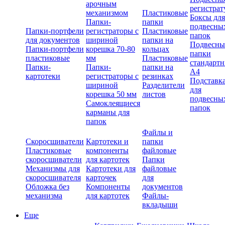
арочным
регистрат
механизмом
Пластиковые
Боксы для
Папки-
папки
подвесны
Папки-портфели
регистраторы с
Пластиковые
папок
для документов
шириной
папки на
Подвесны
Папки-портфели
корешка 70-80
кольцах
папки
пластиковые
мм
Пластиковые
стандарт
Папки-
Папки-
папки на
А4
картотеки
регистраторы с
резинках
Подставк
шириной
Разделители
для
корешка 50 мм
листов
подвесны
Самоклеящиеся
папок
карманы для
папок
Файлы и
Скоросшиватели
Картотеки и
папки
Пластиковые
компоненты
файловые
скоросшиватели
для картотек
Папки
Механизмы для
Картотеки для
файловые
скоросшивателя
карточек
для
Обложка без
Компоненты
документов
механизма
для картотек
Файлы-
вкладыши
Еще