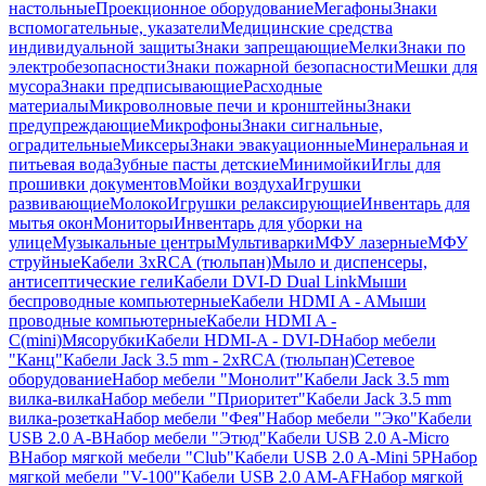
настольные
Проекционное оборудование
Мегафоны
Знаки
вспомогательные, указатели
Медицинские средства
индивидуальной защиты
Знаки запрещающие
Мелки
Знаки по
электробезопасности
Знаки пожарной безопасности
Мешки для
мусора
Знаки предписывающие
Расходные
материалы
Микроволновые печи и кронштейны
Знаки
предупреждающие
Микрофоны
Знаки сигнальные,
оградительные
Миксеры
Знаки эвакуационные
Минеральная и
питьевая вода
Зубные пасты детские
Минимойки
Иглы для
прошивки документов
Мойки воздуха
Игрушки
развивающие
Молоко
Игрушки релаксирующие
Инвентарь для
мытья окон
Мониторы
Инвентарь для уборки на
улице
Музыкальные центры
Мультиварки
МФУ лазерные
МФУ
струйные
Кабели 3xRCA (тюльпан)
Мыло и диспенсеры,
антисептические гели
Кабели DVI-D Dual Link
Мыши
беспроводные компьютерные
Кабели HDMI A - A
Мыши
проводные компьютерные
Кабели HDMI A -
C(mini)
Мясорубки
Кабели HDMI-A - DVI-D
Набор мебели
"Канц"
Кабели Jack 3.5 mm - 2xRCA (тюльпан)
Сетевое
оборудование
Набор мебели "Монолит"
Кабели Jack 3.5 mm
вилка-вилка
Набор мебели "Приоритет"
Кабели Jack 3.5 mm
вилка-розетка
Набор мебели "Фея"
Набор мебели "Эко"
Кабели
USB 2.0 A-B
Набор мебели "Этюд"
Кабели USB 2.0 A-Micro
B
Набор мягкой мебели "Club"
Кабели USB 2.0 A-Mini 5P
Набор
мягкой мебели "V-100"
Кабели USB 2.0 AM-AF
Набор мягкой