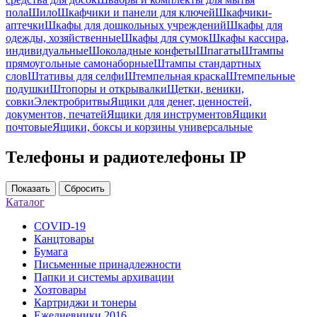
пола
Шило
Шкафчики и панели для ключей
Шкафчики-
аптечки
Шкафы для дошкольных учреждений
Шкафы для
одежды, хозяйственные
Шкафы для сумок
Шкафы кассира,
индивидуальные
Шоколадные конфеты
Шпагаты
Штампы
прямоугольные самонаборные
Штампы стандартных
слов
Штативы для селфи
Штемпельная краска
Штемпельные
подушки
Штопоры и открывалки
Щетки, веники,
совки
Электробритвы
Ящики для денег, ценностей,
документов, печатей
Ящики для инструментов
Ящики
почтовые
Ящики, боксы и корзины универсальные
Телефоны и радиотелефоны IP
Показать
Сбросить
Каталог
COVID-19
Канцтовары
Бумага
Письменные принадлежности
Папки и системы архивации
Хозтовары
Картриджи и тонеры
Ежедневники 2016