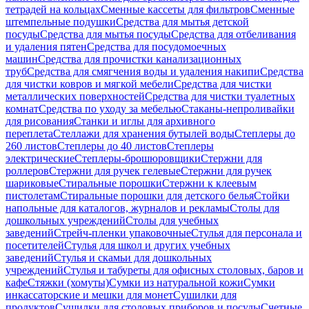
тетрадей на кольцах
Сменные кассеты для фильтров
Сменные
штемпельные подушки
Средства для мытья детской
посуды
Средства для мытья посуды
Средства для отбеливания
и удаления пятен
Средства для посудомоечных
машин
Средства для прочистки канализационных
труб
Средства для смягчения воды и удаления накипи
Средства
для чистки ковров и мягкой мебели
Средства для чистки
металлических поверхностей
Средства для чистки туалетных
комнат
Средства по уходу за мебелью
Стаканы-непроливайки
для рисования
Станки и иглы для архивного
переплета
Стеллажи для хранения бутылей воды
Степлеры до
260 листов
Степлеры до 40 листов
Степлеры
электрические
Степлеры-брошюровщики
Стержни для
роллеров
Стержни для ручек гелевые
Стержни для ручек
шариковые
Стиральные порошки
Стержни к клеевым
пистолетам
Стиральные порошки для детского белья
Стойки
напольные для каталогов, журналов и рекламы
Столы для
дошкольных учреждений
Столы для учебных
заведений
Стрейч-пленки упаковочные
Стулья для персонала и
посетителей
Стулья для школ и других учебных
заведений
Стулья и скамьи для дошкольных
учреждений
Стулья и табуреты для офисных столовых, баров и
кафе
Стяжки (хомуты)
Сумки из натуральной кожи
Сумки
инкассаторские и мешки для монет
Сушилки для
продуктов
Сушилки для столовых приборов и посуды
Счетные