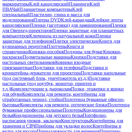
маркираторы
Клей канцелярский
Планинги
Клей
ПВА
Чай
Планшетные компьютеры
Клей
специальный
Пластилин, глина и масса для
моделирования
Плееры DVD
Клей-карандаш
Клейкие ленты
канцелярские
Пленки (заготовки) для ламинирования
Пленки
для Оверхед-проекторов
Пленки защитные для планшетных
компьютеров
Ключницы из натуральной кожи
Пленки
защитные для телефонов
Плитки электрические
Книги для
кулинарных рецептов
Плоттеры
Книги и
справочники
Книжки-пособия
Поддоны для бумаг
Книжки-
раскраски
Подметальные машины
Кнопки
Подставки для
настольных светильников
Коврики входные
грязезащитные
Подставки для телефона
Подставки и
кронштейны-держатели для проектора
Подставки напольные
(под системный блок, уничтожитель ит.д.)
Подставки
настольные (под ноутбук, монитор, принтер и
т.д.)
Комплектующие к дыроколам
Полки, этажерки и ящики
для обуви
Комплекты для ремонта, контейнеры для
отработанных чернил, стойки
Полотенца бумажные офисно-
бытовые
Комплекты для ремонта, оптические блоки
Полотенца
бумажные профессиональные
Полотеры
Кондиционеры для
белья
Кондиционеры для детского белья
Портфолио,
расписания уроков, закладки
Конструкторы
Контейнеры для
хранения и СВЧ
Приборы для укладки волос
Контейнеры и
ведра для мусора
Принадлежности для черчения
Принтеры