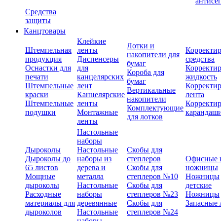
антисе
Средства
защиты
Канцтовары
Клейкие
Лотки и
Штемпельная
ленты
Корректи
накопители для
продукция
Диспенсеры
средства
бумаг
Оснастки для
для
Корректи
Короба для
печати
канцелярских
жидкость
бумаг
Штемпельные
лент
Корректи
Вертикальные
краски
Канцелярские
лента
накопители
Штемпельные
ленты
Корректи
Комплектующие
подушки
Монтажные
карандаш
для лотков
ленты
Настольные
наборы
Дыроколы
Настольные
Скобы для
Дыроколы до
наборы из
степлеров
Офисные 
65 листов
дерева и
Скобы для
ножницы
Мощные
металла
степлеров №10
Ножницы
дыроколы
Настольные
Скобы для
детские
Расходные
наборы
степлеров №23
Ножницы
материалы для
деревянные
Скобы для
Запасные 
дыроколов
Настольные
степлеров №24
наборы