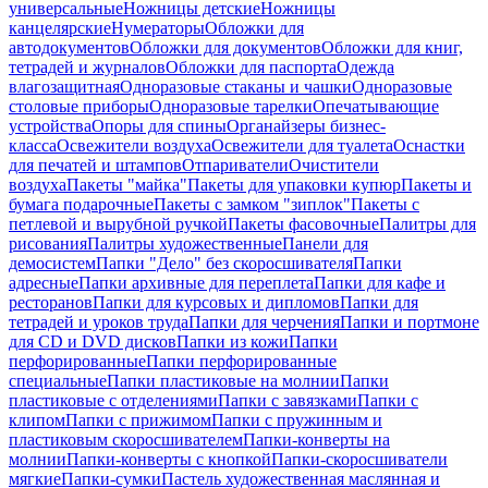
универсальные
Ножницы детские
Ножницы
канцелярские
Нумераторы
Обложки для
автодокументов
Обложки для документов
Обложки для книг,
тетрадей и журналов
Обложки для паспорта
Одежда
влагозащитная
Одноразовые стаканы и чашки
Одноразовые
столовые приборы
Одноразовые тарелки
Опечатывающие
устройства
Опоры для спины
Органайзеры бизнес-
класса
Освежители воздуха
Освежители для туалета
Оснастки
для печатей и штампов
Отпариватели
Очистители
воздуха
Пакеты "майка"
Пакеты для упаковки купюр
Пакеты и
бумага подарочные
Пакеты с замком "зиплок"
Пакеты с
петлевой и вырубной ручкой
Пакеты фасовочные
Палитры для
рисования
Палитры художественные
Панели для
демосистем
Папки "Дело" без скоросшивателя
Папки
адресные
Папки архивные для переплета
Папки для кафе и
ресторанов
Папки для курсовых и дипломов
Папки для
тетрадей и уроков труда
Папки для черчения
Папки и портмоне
для CD и DVD дисков
Папки из кожи
Папки
перфорированные
Папки перфорированные
специальные
Папки пластиковые на молнии
Папки
пластиковые с отделениями
Папки с завязками
Папки с
клипом
Папки с прижимом
Папки с пружинным и
пластиковым скоросшивателем
Папки-конверты на
молнии
Папки-конверты с кнопкой
Папки-скоросшиватели
мягкие
Папки-сумки
Пастель художественная маслянная и