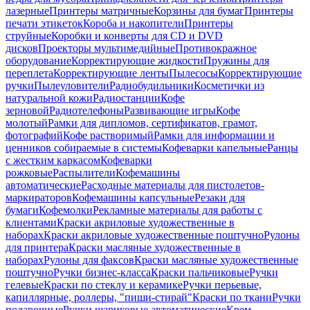
лазерные
Принтеры матричные
Корзины для бумаг
Принтеры
печати этикеток
Короба и накопители
Принтеры
струйные
Коробки и конверты для CD и DVD
дисков
Проекторы мультимедийные
Противокражное
оборудование
Корректирующие жидкости
Пружины для
переплета
Корректирующие ленты
Пылесосы
Корректирующие
ручки
Пылеуловители
Радиобудильники
Косметички из
натуральной кожи
Радиостанции
Кофе
зерновой
Радиотелефоны
Развивающие игры
Кофе
молотый
Рамки для дипломов, сертификатов, грамот,
фотографий
Кофе растворимый
Рамки для информации и
ценников собираемые в системы
Кофеварки капельные
Ранцы
с жестким каркасом
Кофеварки
рожковые
Распылители
Кофемашины
автоматические
Расходные материалы для пистолетов-
маркираторов
Кофемашины капсульные
Резаки для
бумаги
Кофемолки
Рекламные материалы для работы с
клиентами
Краски акриловые художественные в
наборах
Краски акриловые художественные поштучно
Рулоны
для принтера
Краски масляные художественные в
наборах
Рулоны для факсов
Краски масляные художественные
поштучно
Ручки бизнес-класса
Краски пальчиковые
Ручки
гелевые
Краски по стеклу и керамике
Ручки перьевые,
капиллярные, роллеры, "пиши-стирай"
Краски по ткани
Ручки
подарочные
Ручки шариковые автоматические
Крем