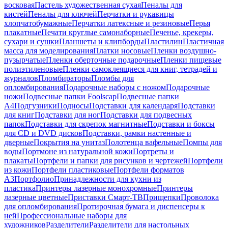
восковая
Пастель художественная сухая
Пеналы для
кистей
Пеналы для ключей
Перчатки и рукавицы
хлопчатобумажные
Перчатки латексные и резиновые
Перья
плакатные
Печати круглые самонаборные
Печенье, крекеры,
сухари и сушки
Планшеты и клипборды
Пластилин
Пластичная
масса для моделирования
Платки носовые
Пленки воздушно-
пузырчатые
Пленки оберточные подарочные
Пленки пищевые
полиэтиленовые
Пленки самоклеящиеся для книг, тетрадей и
журналов
Пломбираторы
Пломбы для
опломбирования
Подарочные наборы с ножом
Подарочные
ножи
Подвесные папки Foolscap
Подвесные папки
А4
Подгузники
Подносы
Подставки для календаря
Подставки
для книг
Подставки для ног
Подставки для подвесных
папок
Подставки для скрепок магнитные
Подставки и боксы
для CD и DVD дисков
Подставки, рамки настенные и
дверные
Покрытия на унитаз
Полотенца вафельные
Помпы для
воды
Портмоне из натуральной кожи
Портреты и
плакаты
Портфели и папки для рисунков и чертежей
Портфели
из кожи
Портфели пластиковые
Портфели форматов
А3
Портфолио
Принадлежности для кухни из
пластика
Принтеры лазерные монохромные
Принтеры
лазерные цветные
Приставки Смарт-ТВ
Прищепки
Проволока
для опломбирования
Протирочная бумага и диспенсеры к
ней
Профессиональные наборы для
художников
Разделители
Разделители для настольных