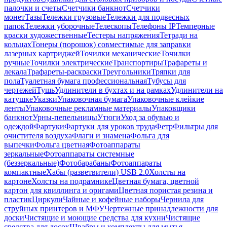
палочки и счеты
Счетчики банкнот
Счетчики
монет
Тазы
Тележки грузовые
Тележки для подвесных
папок
Тележки уборочные
Телескопы
Телефоны IP
Темперные
краски художественные
Тестеры напряжения
Тетради на
кольцах
Тонеры (порошок) совместимые для заправки
лазерных картриджей
Точилки механические
Точилки
ручные
Точилки электрические
Транспортиры
Трафареты и
лекала
Трафареты-раскраски
Треугольники
Тряпки для
пола
Туалетная бумага профессиональная
Тубусы для
чертежей
Тушь
Удлинители в бухтах и на рамках
Удлинители на
катушке
Указки
Упаковочная бумага
Упаковочные клейкие
ленты
Упаковочные рекламные материалы
Упаковщики
банкнот
Урны-пепельницы
Утюги
Уход за обувью и
одеждой
Фартуки
Фартуки для уроков труда
Фетр
Фильтры для
очистителя воздуха
Флаги и знамена
Фольга для
выпечки
Фольга цветная
Фотоаппараты
зеркальные
Фотоаппараты системные
(беззеркальные)
Фотобарабаны
Фотоаппараты
компактные
Хабы (разветвители) USB 2.0
Холсты на
картоне
Холсты на подрамнике
Цветная бумага, цветной
картон для квиллинга и оригами
Цветная пористая резина и
пластик
Циркули
Чайные и кофейные наборы
Чернила для
струйных принтеров и МФУ
Чертежные принадлежности для
доски
Чистящие и моющие средства для кухни
Чистящие
средства для досок
Швабры и комплекты для мытья