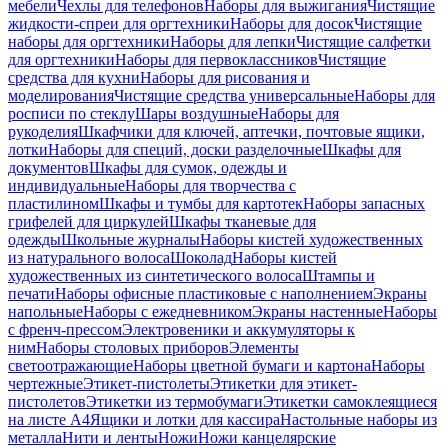
мебели
Чехлы для телефонов
Наборы для выжигания
Чистящие
жидкости-спреи для оргтехники
Наборы для досок
Чистящие
наборы для оргтехники
Наборы для лепки
Чистящие салфетки
для оргтехники
Наборы для первоклассников
Чистящие
средства для кухни
Наборы для рисования и
моделирования
Чистящие средства универсальные
Наборы для
росписи по стеклу
Шары воздушные
Наборы для
рукоделия
Шкафчики для ключей, аптечки, почтовые ящики,
лотки
Наборы для специй, доски разделочные
Шкафы для
документов
Шкафы для сумок, одежды и
индивидуальные
Наборы для творчества с
пластилином
Шкафы и тумбы для картотек
Наборы запасных
грифелей для циркулей
Шкафы тканевые для
одежды
Школьные журналы
Наборы кистей художественных
из натурального волоса
Шоколад
Наборы кистей
художественных из синтетического волоса
Штампы и
печати
Наборы офисные пластиковые с наполнением
Экраны
напольные
Наборы с ежедневником
Экраны настенные
Наборы
с френч-прессом
Электровеники и аккумуляторы к
ним
Наборы столовых приборов
Элементы
светоотражающие
Наборы цветной бумаги и картона
Наборы
чертежные
Этикет-пистолеты
Этикетки для этикет-
пистолетов
Этикетки из термобумаги
Этикетки самоклеящиеся
на листе А4
Ящики и лотки для кассира
Настольные наборы из
металла
Нити и ленты
Ножи
Ножи канцелярские