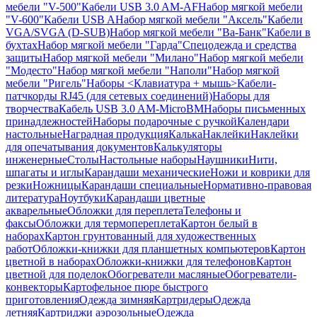
мебели "V-500"
Кабели USB 3.0 AM-AF
Набор мягкой мебели
"V-600"
Кабели USB A
Набор мягкой мебели "Аксель"
Кабели
VGA/SVGA (D-SUB)
Набор мягкой мебели "Ва-Банк"
Кабели в
бухтах
Набор мягкой мебели "Гарда"
Спецодежда и средства
защиты
Набор мягкой мебели "Милано"
Набор мягкой мебели
"Модесто"
Набор мягкой мебели "Наполи"
Набор мягкой
мебели "Ригель"
Наборы <Клавиатура + мышь>
Кабели-
патчкорды RJ45 (для сетевых соединений)
Наборы для
творчества
Кабель USB 3.0 AM-MicroBM
Наборы письменных
принадлежностей
Наборы подарочные с ручкой
Календари
настольные
Наградная продукция
Калька
Наклейки
Наклейки
для опечатывания документов
Калькуляторы
инженерные
Столы
Настольные наборы
Наушники
Нити,
шпагаты и иглы
Карандаши механические
Ножи и коврики для
резки
Ножницы
Карандаши специальные
Нормативно-правовая
литература
Ноутбуки
Карандаши цветные
акварельные
Обложки для переплета
Телефоны и
факсы
Обложки для термопереплета
Картон белый в
наборах
Картон грунтованный для художественных
работ
Обложки-книжки для планшетных компьютеров
Картон
цветной в наборах
Обложки-книжки для телефонов
Картон
цветной для поделок
Обогреватели масляные
Обогреватели-
конвекторы
Картофельное пюре быстрого
приготовления
Одежда зимняя
Картридеры
Одежда
летняя
Картриджи аэрозольные
Одежда