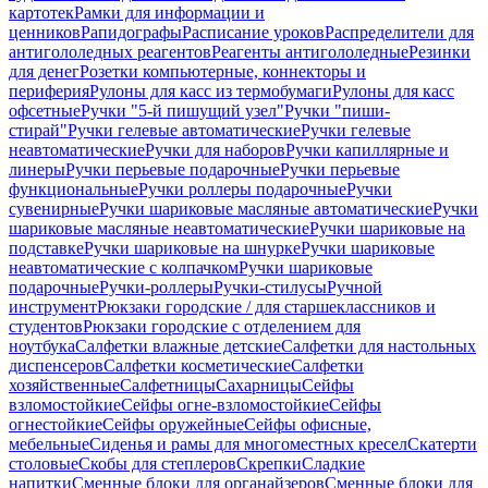
картотек
Рамки для информации и
ценников
Рапидографы
Расписание уроков
Распределители для
антигололедных реагентов
Реагенты антигололедные
Резинки
для денег
Розетки компьютерные, коннекторы и
периферия
Рулоны для касс из термобумаги
Рулоны для касс
офсетные
Ручки "5-й пишущий узел"
Ручки "пиши-
стирай"
Ручки гелевые автоматические
Ручки гелевые
неавтоматические
Ручки для наборов
Ручки капиллярные и
линеры
Ручки перьевые подарочные
Ручки перьевые
функциональные
Ручки роллеры подарочные
Ручки
сувенирные
Ручки шариковые масляные автоматические
Ручки
шариковые масляные неавтоматические
Ручки шариковые на
подставке
Ручки шариковые на шнурке
Ручки шариковые
неавтоматические с колпачком
Ручки шариковые
подарочные
Ручки-роллеры
Ручки-стилусы
Ручной
инструмент
Рюкзаки городские / для старшеклассников и
студентов
Рюкзаки городские с отделением для
ноутбука
Салфетки влажные детские
Салфетки для настольных
диспенсеров
Салфетки косметические
Салфетки
хозяйственные
Салфетницы
Сахарницы
Сейфы
взломостойкие
Сейфы огне-взломостойкие
Сейфы
огнестойкие
Сейфы оружейные
Сейфы офисные,
мебельные
Сиденья и рамы для многоместных кресел
Скатерти
столовые
Скобы для степлеров
Скрепки
Сладкие
напитки
Сменные блоки для органайзеров
Сменные блоки для