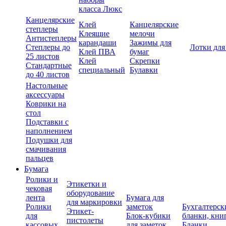
класса Люкс
Канцелярские
Клей
Канцелярские
степлеры
Клеящие
мелочи
Антистеплеры
карандаши
Зажимы для
Степлеры до
Лотки для
Клей ПВА
бумаг
25 листов
Клей
Скрепки
Стандартные
специальный
Булавки
до 40 листов
Настольные
аксессуары
Коврики на
стол
Подставки с
наполнением
Подушки для
смачивания
пальцев
Бумага
Ролики и
Этикетки и
чековая
оборудование
лента
Бумага для
для маркировки
Ролики
заметок
Бухгалтерск
Этикет-
для
Блок-кубики
бланки, кни
пистолеты
кассовых
для заметок
Бланки