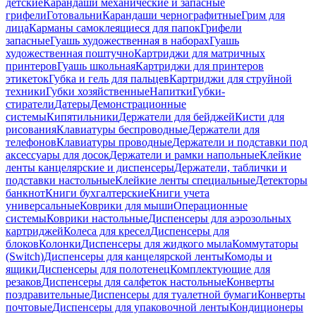
детские
Карандаши механические и запасные
грифели
Готовальни
Карандаши чернографитные
Грим для
лица
Карманы самоклеящиеся для папок
Грифели
запасные
Гуашь художественная в наборах
Гуашь
художественная поштучно
Картриджи для матричных
принтеров
Гуашь школьная
Картриджи для принтеров
этикеток
Губка и гель для пальцев
Картриджи для струйной
техники
Губки хозяйственные
Напитки
Губки-
стиратели
Датеры
Демонстрационные
системы
Кипятильники
Держатели для бейджей
Кисти для
рисования
Клавиатуры беспроводные
Держатели для
телефонов
Клавиатуры проводные
Держатели и подставки под
аксессуары для досок
Держатели и рамки напольные
Клейкие
ленты канцелярские и диспенсеры
Держатели, таблички и
подставки настольные
Клейкие ленты специальные
Детекторы
банкнот
Книги бухгалтерские
Книги учета
универсальные
Коврики для мыши
Операционные
системы
Коврики настольные
Диспенсеры для аэрозольных
картриджей
Колеса для кресел
Диспенсеры для
блоков
Колонки
Диспенсеры для жидкого мыла
Коммутаторы
(Switch)
Диспенсеры для канцелярской ленты
Комоды и
ящики
Диспенсеры для полотенец
Комплектующие для
резаков
Диспенсеры для салфеток настольные
Конверты
поздравительные
Диспенсеры для туалетной бумаги
Конверты
почтовые
Диспенсеры для упаковочной ленты
Кондиционеры