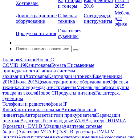
Картриджи
Ежедневники
Школа
Хозтовары
и тонеры
2016
2015
Мебель
Демонстрационное
Офисная
Спецодежда,
для
оборудование
техника
инструменты
офиса
Галантерея,
Продукты питания
сувениры
Главная
Каталог
Новое С
COVID-19
Канцтовары
Бумага
Письменные
принадлежности
Папки и системы
архивации
Хозтовары
Картриджи и тонеры
Ежедневники
2016
Школа 2015
Демонстрационное оборудование
Офисная
техника
Спецодежда, инструменты
Мебель для офиса
Группа
товара из экселя
Новое С
Продукты питания
Галантерея,
сувениры
Телефоны и радиотелефоны IP
Клей
Картотеки настольные
Автомобильный
инвентарь
Авторазветвители прикуривателя
Карандаши
цветные
Адаптеры беспроводные Wi-Fi
Адаптеры HDMI-A
F(розетка) - DVI-D M(вилка)
Адаптеры сетевые
(карты)
Адаптеры VGA F (D-SUB, розетка) - DVI-I M
(вилка)
Аккумуляторы
Аккумуляторы внешние
Аксессуары для