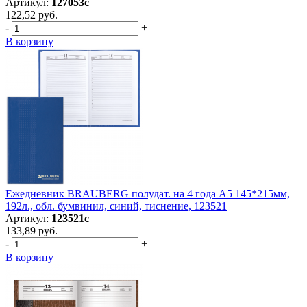
Артикул:
127053с
122,52 руб.
-
+
В корзину
Ежедневник BRAUBERG полудат. на 4 года А5 145*215мм,
192л., обл. бумвинил, синий, тиснение, 123521
Артикул:
123521с
133,89 руб.
-
+
В корзину