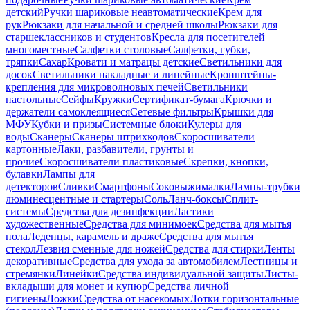
детский
Ручки шариковые неавтоматические
Крем для
рук
Рюкзаки для начальной и средней школы
Рюкзаки для
старшеклассников и студентов
Кресла для посетителей
многоместные
Салфетки столовые
Салфетки, губки,
тряпки
Сахар
Кровати и матрацы детские
Светильники для
досок
Светильники накладные и линейные
Кронштейны-
крепления для микроволновых печей
Светильники
настольные
Сейфы
Кружки
Сертификат-бумага
Крючки и
держатели самоклеящиеся
Сетевые фильтры
Крышки для
МФУ
Кубки и призы
Системные блоки
Кулеры для
воды
Сканеры
Сканеры штрихкодов
Скоросшиватели
картонные
Лаки, разбавители, грунты и
прочие
Скоросшиватели пластиковые
Скрепки, кнопки,
булавки
Лампы для
детекторов
Сливки
Смартфоны
Соковыжималки
Лампы-трубки
люминесцентные и стартеры
Соль
Ланч-боксы
Сплит-
системы
Средства для дезинфекции
Ластики
художественные
Средства для минимоек
Средства для мытья
пола
Леденцы, карамель и драже
Средства для мытья
стекол
Лезвия сменные для ножей
Средства для стирки
Ленты
декоративные
Средства для ухода за автомобилем
Лестницы и
стремянки
Линейки
Средства индивидуальной защиты
Листы-
вкладыши для монет и купюр
Средства личной
гигиены
Ложки
Средства от насекомых
Лотки горизонтальные