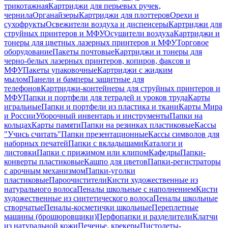
трикотажная
Картриджи для перьевых ручек,
чернила
Органайзеры
Картриджи для плоттеров
Орехи и
сухофрукты
Освежители воздуха и диспенсеры
Картриджи для
струйных принтеров и МФУ
Осушители воздуха
Картриджи и
тонеры для цветных лазерных принтеров и МФУ
Торговое
оборудование
Пакеты почтовые
Картриджи и тонеры для
черно-белых лазерных принтеров, копиров, факсов и
МФУ
Пакеты упаковочные
Картриджи с жидким
мылом
Панели и бамперы защитные для
телефонов
Картриджи-контейнеры для струйных принтеров и
МФУ
Папки и портфели для тетрадей и уроков труда
Карты
игральные
Папки и портфели из пластика и ткани
Карты Мира
и России
Уборочный инвентарь и инструменты
Папки на
кольцах
Карты памяти
Папки на резинках пластиковые
Кассы
"Учись считать"
Папки презентационные
Кассы символов для
наборных печатей
Папки с вкладышами
Каталоги и
листовки
Папки с прижимом или клипом
Кафедры
Папки-
конверты пластиковые
Кашпо для цветов
Папки-регистраторы
с арочным механизмом
Папки-уголки
пластиковые
Пароочистители
Кисти художественные из
натурального волоса
Пеналы школьные с наполнением
Кисти
художественные из синтетического волоса
Пеналы школьные
створчатые
Пеналы-косметички школьные
Переплетные
машины (брошюровщики)
Перфопапки и разделители
Клатчи
из натуральной кожи
Печенье, крекеры
Пистолеты-