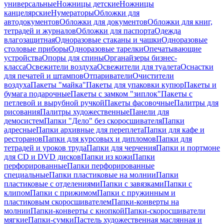
универсальные
Ножницы детские
Ножницы
канцелярские
Нумераторы
Обложки для
автодокументов
Обложки для документов
Обложки для книг,
тетрадей и журналов
Обложки для паспорта
Одежда
влагозащитная
Одноразовые стаканы и чашки
Одноразовые
столовые приборы
Одноразовые тарелки
Опечатывающие
устройства
Опоры для спины
Органайзеры бизнес-
класса
Освежители воздуха
Освежители для туалета
Оснастки
для печатей и штампов
Отпариватели
Очистители
воздуха
Пакеты "майка"
Пакеты для упаковки купюр
Пакеты и
бумага подарочные
Пакеты с замком "зиплок"
Пакеты с
петлевой и вырубной ручкой
Пакеты фасовочные
Палитры для
рисования
Палитры художественные
Панели для
демосистем
Папки "Дело" без скоросшивателя
Папки
адресные
Папки архивные для переплета
Папки для кафе и
ресторанов
Папки для курсовых и дипломов
Папки для
тетрадей и уроков труда
Папки для черчения
Папки и портмоне
для CD и DVD дисков
Папки из кожи
Папки
перфорированные
Папки перфорированные
специальные
Папки пластиковые на молнии
Папки
пластиковые с отделениями
Папки с завязками
Папки с
клипом
Папки с прижимом
Папки с пружинным и
пластиковым скоросшивателем
Папки-конверты на
молнии
Папки-конверты с кнопкой
Папки-скоросшиватели
мягкие
Папки-сумки
Пастель художественная маслянная и