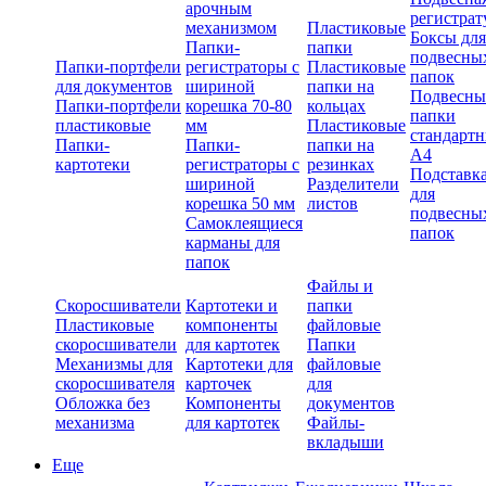
арочным
регистрат
механизмом
Пластиковые
Боксы для
Папки-
папки
подвесны
Папки-портфели
регистраторы с
Пластиковые
папок
для документов
шириной
папки на
Подвесны
Папки-портфели
корешка 70-80
кольцах
папки
пластиковые
мм
Пластиковые
стандарт
Папки-
Папки-
папки на
А4
картотеки
регистраторы с
резинках
Подставк
шириной
Разделители
для
корешка 50 мм
листов
подвесны
Самоклеящиеся
папок
карманы для
папок
Файлы и
Скоросшиватели
Картотеки и
папки
Пластиковые
компоненты
файловые
скоросшиватели
для картотек
Папки
Механизмы для
Картотеки для
файловые
скоросшивателя
карточек
для
Обложка без
Компоненты
документов
механизма
для картотек
Файлы-
вкладыши
Еще