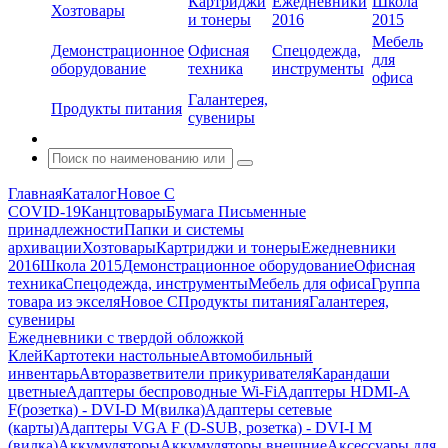
Картриджи
Ежедневники
Школа
Хозтовары
и тонеры
2016
2015
Мебель
Демонстрационное
Офисная
Спецодежда,
для
оборудование
техника
инструменты
офиса
Галантерея,
Продукты питания
сувениры
Главная
Каталог
Новое С
COVID-19
Канцтовары
Бумага
Письменные
принадлежности
Папки и системы
архивации
Хозтовары
Картриджи и тонеры
Ежедневники
2016
Школа 2015
Демонстрационное оборудование
Офисная
техника
Спецодежда, инструменты
Мебель для офиса
Группа
товара из экселя
Новое С
Продукты питания
Галантерея,
сувениры
Ежедневники с твердой обложкой
Клей
Картотеки настольные
Автомобильный
инвентарь
Авторазветвители прикуривателя
Карандаши
цветные
Адаптеры беспроводные Wi-Fi
Адаптеры HDMI-A
F(розетка) - DVI-D M(вилка)
Адаптеры сетевые
(карты)
Адаптеры VGA F (D-SUB, розетка) - DVI-I M
(вилка)
Аккумуляторы
Аккумуляторы внешние
Аксессуары для