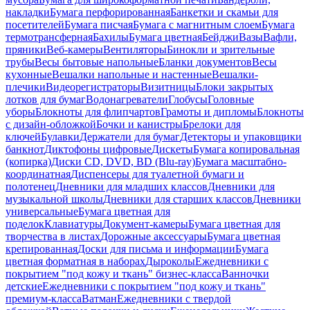
накладки
Бумага перфорированная
Банкетки и скамьи для
посетителей
Бумага писчая
Бумага с магнитным слоем
Бумага
термотрансферная
Бахилы
Бумага цветная
Бейджи
Вазы
Вафли,
пряники
Веб-камеры
Вентиляторы
Бинокли и зрительные
трубы
Весы бытовые напольные
Бланки документов
Весы
кухонные
Вешалки напольные и настенные
Вешалки-
плечики
Видеорегистраторы
Визитницы
Блоки закрытых
лотков для бумаг
Водонагреватели
Глобусы
Головные
уборы
Блокноты для флипчартов
Грамоты и дипломы
Блокноты
с дизайн-обложкой
Бочки и канистры
Брелоки для
ключей
Булавки
Держатели для бумаг
Детекторы и упаковщики
банкнот
Диктофоны цифровые
Дискеты
Бумага копировальная
(копирка)
Диски CD, DVD, BD (Blu-ray)
Бумага масштабно-
координатная
Диспенсеры для туалетной бумаги и
полотенец
Дневники для младших классов
Дневники для
музыкальной школы
Дневники для старших классов
Дневники
универсальные
Бумага цветная для
поделок
Клавиатуры
Документ-камеры
Бумага цветная для
творчества в листах
Дорожные аксессуары
Бумага цветная
крепированная
Доски для письма и информации
Бумага
цветная форматная в наборах
Дыроколы
Ежедневники с
покрытием "под кожу и ткань" бизнес-класса
Ванночки
детские
Ежедневники с покрытием "под кожу и ткань"
премиум-класса
Ватман
Ежедневники с твердой