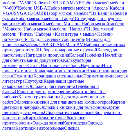
мебели "V-500"
Кабели USB 3.0 AM-AF
Набор мягкой мебели
"V-600"
Кабели USB A
Набор мягкой мебели "Аксель"
Кабели
VGA/SVGA (D-SUB)
Набор мягкой мебели "Ва-Банк"
Кабели в
бухтах
Набор мягкой мебели "Гарда"
Спецодежда и средства
защиты
Набор мягкой мебели "Милано"
Набор мягкой мебели
"Модесто"
Набор мягкой мебели "Наполи"
Набор мягкой
мебели "Ригель"
Наборы <Клавиатура + мышь>
Кабели-
патчкорды RJ45 (для сетевых соединений)
Наборы для
творчества
Кабель USB 3.0 AM-MicroBM
Наборы письменных
принадлежностей
Наборы подарочные с ручкой
Календари
настольные
Наградная продукция
Калька
Наклейки
Наклейки
для опечатывания документов
Калькуляторы
инженерные
Столы
Настольные наборы
Наушники
Нити,
шпагаты и иглы
Карандаши механические
Ножи и коврики для
резки
Ножницы
Карандаши специальные
Нормативно-правовая
литература
Ноутбуки
Карандаши цветные
акварельные
Обложки для переплета
Телефоны и
факсы
Обложки для термопереплета
Картон белый в
наборах
Картон грунтованный для художественных
работ
Обложки-книжки для планшетных компьютеров
Картон
цветной в наборах
Обложки-книжки для телефонов
Картон
цветной для поделок
Обогреватели масляные
Обогреватели-
конвекторы
Картофельное пюре быстрого
приготовления
Одежда зимняя
Картридеры
Одежда
летняя
Картриджи аэрозольные
Одежда