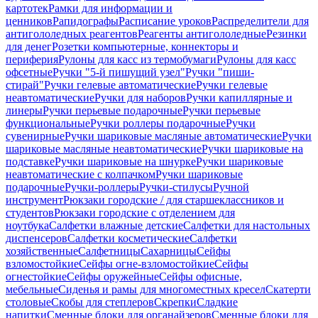
картотек
Рамки для информации и
ценников
Рапидографы
Расписание уроков
Распределители для
антигололедных реагентов
Реагенты антигололедные
Резинки
для денег
Розетки компьютерные, коннекторы и
периферия
Рулоны для касс из термобумаги
Рулоны для касс
офсетные
Ручки "5-й пишущий узел"
Ручки "пиши-
стирай"
Ручки гелевые автоматические
Ручки гелевые
неавтоматические
Ручки для наборов
Ручки капиллярные и
линеры
Ручки перьевые подарочные
Ручки перьевые
функциональные
Ручки роллеры подарочные
Ручки
сувенирные
Ручки шариковые масляные автоматические
Ручки
шариковые масляные неавтоматические
Ручки шариковые на
подставке
Ручки шариковые на шнурке
Ручки шариковые
неавтоматические с колпачком
Ручки шариковые
подарочные
Ручки-роллеры
Ручки-стилусы
Ручной
инструмент
Рюкзаки городские / для старшеклассников и
студентов
Рюкзаки городские с отделением для
ноутбука
Салфетки влажные детские
Салфетки для настольных
диспенсеров
Салфетки косметические
Салфетки
хозяйственные
Салфетницы
Сахарницы
Сейфы
взломостойкие
Сейфы огне-взломостойкие
Сейфы
огнестойкие
Сейфы оружейные
Сейфы офисные,
мебельные
Сиденья и рамы для многоместных кресел
Скатерти
столовые
Скобы для степлеров
Скрепки
Сладкие
напитки
Сменные блоки для органайзеров
Сменные блоки для