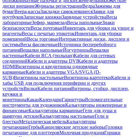
обложкой
Ватные палочки и диски
Еженедельники
Жесткие
диски внешние
Журналы регистрации
Ведра
Зажимы для
бумаг
Веера-кассы
Закладки самоклеящиеся
Замки для
ноутбуков
Записные книжки
Зарядные устройства
Весы
лабораторные
Зефир, мармелад
Весы напольные
Знаки
безопасности
Весы почтовые
Инвентарь для уборки на улице и
реагенты
Весы с печатью этикеток
Инвентарь для уборки
помещений
Весы торговые
Интерактивные доски, дисплеи и
системы
Весы фасовочные
Источники бесперебойного
питания
Вешалки напольные
Йогуртницы
Вешалки
настенные
Кабели RCA (тюльпан)
Кабели для сетевых
соединений
Кабели и адаптеры DVI
Кабели и адаптеры
HDMI
Визитницы и кредитницы однорядные
карманные
Кабели и адаптеры VGA/SVGA (D-
SUB)
Визитницы настольные
Визитницы-картотеки
Кабели и
хабы USB для подключения периферии и других
устройств
Вилки
Кабели питания
Витрины, стойки, дисплеи,
кружки и
монетницы
Какао
Календари
Гарнитуры
Вспомогательные
инструменты для художников
Калькуляторы инженерные и
финансовые
Калькуляторы карманные
Гели для душа и
шампуни детские
Калькуляторы настольные
Гели и
блестки
Металлическая мебель
Калькуляторы
печатающие
Гербы
Канцелярские детские наборы
Головки
печатающие для плоттеров
Молочная продукция
Горшки