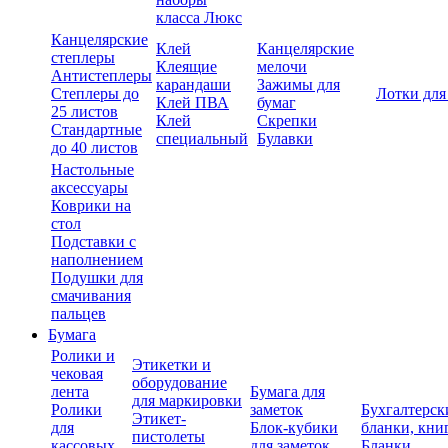
класса Люкс
Канцелярские
Клей
Канцелярские
степлеры
Клеящие
мелочи
Антистеплеры
карандаши
Зажимы для
Степлеры до
Лотки для
Клей ПВА
бумаг
25 листов
Клей
Скрепки
Стандартные
специальный
Булавки
до 40 листов
Настольные
аксессуары
Коврики на
стол
Подставки с
наполнением
Подушки для
смачивания
пальцев
Бумага
Ролики и
Этикетки и
чековая
оборудование
лента
Бумага для
для маркировки
Ролики
заметок
Бухгалтерск
Этикет-
для
Блок-кубики
бланки, кни
пистолеты
кассовых
для заметок
Бланки