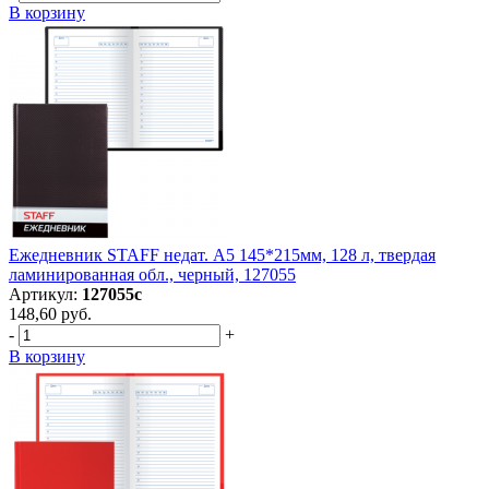
В корзину
Ежедневник STAFF недат. А5 145*215мм, 128 л, твердая
ламинированная обл., черный, 127055
Артикул:
127055с
148,60 руб.
-
+
В корзину