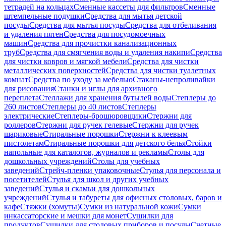
тетрадей на кольцах
Сменные кассеты для фильтров
Сменные
штемпельные подушки
Средства для мытья детской
посуды
Средства для мытья посуды
Средства для отбеливания
и удаления пятен
Средства для посудомоечных
машин
Средства для прочистки канализационных
труб
Средства для смягчения воды и удаления накипи
Средства
для чистки ковров и мягкой мебели
Средства для чистки
металлических поверхностей
Средства для чистки туалетных
комнат
Средства по уходу за мебелью
Стаканы-непроливайки
для рисования
Станки и иглы для архивного
переплета
Стеллажи для хранения бутылей воды
Степлеры до
260 листов
Степлеры до 40 листов
Степлеры
электрические
Степлеры-брошюровщики
Стержни для
роллеров
Стержни для ручек гелевые
Стержни для ручек
шариковые
Стиральные порошки
Стержни к клеевым
пистолетам
Стиральные порошки для детского белья
Стойки
напольные для каталогов, журналов и рекламы
Столы для
дошкольных учреждений
Столы для учебных
заведений
Стрейч-пленки упаковочные
Стулья для персонала и
посетителей
Стулья для школ и других учебных
заведений
Стулья и скамьи для дошкольных
учреждений
Стулья и табуреты для офисных столовых, баров и
кафе
Стяжки (хомуты)
Сумки из натуральной кожи
Сумки
инкассаторские и мешки для монет
Сушилки для
продуктов
Сушилки для столовых приборов и посуды
Счетные