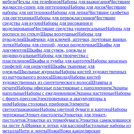
мебели
Чехлы для телефонов
Наборы для выжигания
Чистящие
жидкости-спреи для оргтехники
Наборы для досок
Чистящие
наборы для оргтехники
Наборы для лепки
Чистящие салфетки
для оргтехники
Наборы для первоклассников
Чистящие
средства для кухни
Наборы для рисования и
моделирования
Чистящие средства универсальные
Наборы для
росписи по стеклу
Шары воздушные
Наборы для
рукоделия
Шкафчики для ключей, аптечки, почтовые ящики,
лотки
Наборы для специй, доски разделочные
Шкафы для
документов
Шкафы для сумок, одежды и
индивидуальные
Наборы для творчества с
пластилином
Шкафы и тумбы для картотек
Наборы запасных
грифелей для циркулей
Шкафы тканевые для
одежды
Школьные журналы
Наборы кистей художественных
из натурального волоса
Шоколад
Наборы кистей
художественных из синтетического волоса
Штампы и
печати
Наборы офисные пластиковые с наполнением
Экраны
напольные
Наборы с ежедневником
Экраны настенные
Наборы
с френч-прессом
Электровеники и аккумуляторы к
ним
Наборы столовых приборов
Элементы
светоотражающие
Наборы цветной бумаги и картона
Наборы
чертежные
Этикет-пистолеты
Этикетки для этикет-
пистолетов
Этикетки из термобумаги
Этикетки самоклеящиеся
на листе А4
Ящики и лотки для кассира
Настольные наборы из
металла
Нити и ленты
Ножи
Ножи канцелярские