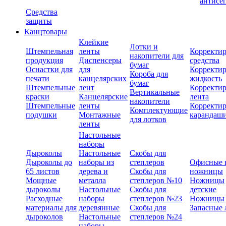
антисе
Средства
защиты
Канцтовары
Клейкие
Лотки и
Штемпельная
ленты
Корректи
накопители для
продукция
Диспенсеры
средства
бумаг
Оснастки для
для
Корректи
Короба для
печати
канцелярских
жидкость
бумаг
Штемпельные
лент
Корректи
Вертикальные
краски
Канцелярские
лента
накопители
Штемпельные
ленты
Корректи
Комплектующие
подушки
Монтажные
карандаш
для лотков
ленты
Настольные
наборы
Дыроколы
Настольные
Скобы для
Дыроколы до
наборы из
степлеров
Офисные 
65 листов
дерева и
Скобы для
ножницы
Мощные
металла
степлеров №10
Ножницы
дыроколы
Настольные
Скобы для
детские
Расходные
наборы
степлеров №23
Ножницы
материалы для
деревянные
Скобы для
Запасные 
дыроколов
Настольные
степлеров №24
наборы