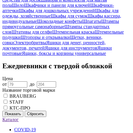
пола
Шило
Шкафчики и панели для ключей
Шкафчики-
аптечки
Шкафы для дошкольных учреждений
Шкафы для
одежды, хозяйственные
Шкафы для сумок
Шкафы кассира,
индивидуальные
Шоколадные конфеты
Шпагаты
Штампы
прямоугольные самонаборные
Штампы стандартных
слов
Штативы для селфи
Штемпельная краска
Штемпельные
подушки
Штопоры и открывалки
Щетки, веники,
совки
Электробритвы
Ящики для денег, ценностей,
документов, печатей
Ящики для инструментов
Ящики
почтовые
Ящики, боксы и корзины универсальные
Ежедневники с твердой обложкой
Цена
от
до
Название торговой марки
BRAUBERG
STAFF
КТС-ПРО
Показать
Сбросить
Каталог
COVID-19