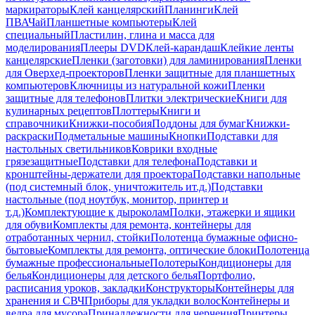
маркираторы
Клей канцелярский
Планинги
Клей
ПВА
Чай
Планшетные компьютеры
Клей
специальный
Пластилин, глина и масса для
моделирования
Плееры DVD
Клей-карандаш
Клейкие ленты
канцелярские
Пленки (заготовки) для ламинирования
Пленки
для Оверхед-проекторов
Пленки защитные для планшетных
компьютеров
Ключницы из натуральной кожи
Пленки
защитные для телефонов
Плитки электрические
Книги для
кулинарных рецептов
Плоттеры
Книги и
справочники
Книжки-пособия
Поддоны для бумаг
Книжки-
раскраски
Подметальные машины
Кнопки
Подставки для
настольных светильников
Коврики входные
грязезащитные
Подставки для телефона
Подставки и
кронштейны-держатели для проектора
Подставки напольные
(под системный блок, уничтожитель ит.д.)
Подставки
настольные (под ноутбук, монитор, принтер и
т.д.)
Комплектующие к дыроколам
Полки, этажерки и ящики
для обуви
Комплекты для ремонта, контейнеры для
отработанных чернил, стойки
Полотенца бумажные офисно-
бытовые
Комплекты для ремонта, оптические блоки
Полотенца
бумажные профессиональные
Полотеры
Кондиционеры для
белья
Кондиционеры для детского белья
Портфолио,
расписания уроков, закладки
Конструкторы
Контейнеры для
хранения и СВЧ
Приборы для укладки волос
Контейнеры и
ведра для мусора
Принадлежности для черчения
Принтеры