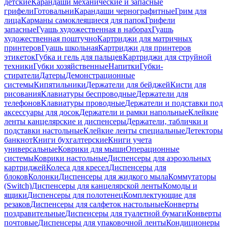
детские
Карандаши механические и запасные
грифели
Готовальни
Карандаши чернографитные
Грим для
лица
Карманы самоклеящиеся для папок
Грифели
запасные
Гуашь художественная в наборах
Гуашь
художественная поштучно
Картриджи для матричных
принтеров
Гуашь школьная
Картриджи для принтеров
этикеток
Губка и гель для пальцев
Картриджи для струйной
техники
Губки хозяйственные
Напитки
Губки-
стиратели
Датеры
Демонстрационные
системы
Кипятильники
Держатели для бейджей
Кисти для
рисования
Клавиатуры беспроводные
Держатели для
телефонов
Клавиатуры проводные
Держатели и подставки под
аксессуары для досок
Держатели и рамки напольные
Клейкие
ленты канцелярские и диспенсеры
Держатели, таблички и
подставки настольные
Клейкие ленты специальные
Детекторы
банкнот
Книги бухгалтерские
Книги учета
универсальные
Коврики для мыши
Операционные
системы
Коврики настольные
Диспенсеры для аэрозольных
картриджей
Колеса для кресел
Диспенсеры для
блоков
Колонки
Диспенсеры для жидкого мыла
Коммутаторы
(Switch)
Диспенсеры для канцелярской ленты
Комоды и
ящики
Диспенсеры для полотенец
Комплектующие для
резаков
Диспенсеры для салфеток настольные
Конверты
поздравительные
Диспенсеры для туалетной бумаги
Конверты
почтовые
Диспенсеры для упаковочной ленты
Кондиционеры