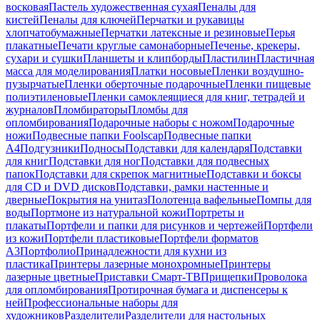
восковая
Пастель художественная сухая
Пеналы для
кистей
Пеналы для ключей
Перчатки и рукавицы
хлопчатобумажные
Перчатки латексные и резиновые
Перья
плакатные
Печати круглые самонаборные
Печенье, крекеры,
сухари и сушки
Планшеты и клипборды
Пластилин
Пластичная
масса для моделирования
Платки носовые
Пленки воздушно-
пузырчатые
Пленки оберточные подарочные
Пленки пищевые
полиэтиленовые
Пленки самоклеящиеся для книг, тетрадей и
журналов
Пломбираторы
Пломбы для
опломбирования
Подарочные наборы с ножом
Подарочные
ножи
Подвесные папки Foolscap
Подвесные папки
А4
Подгузники
Подносы
Подставки для календаря
Подставки
для книг
Подставки для ног
Подставки для подвесных
папок
Подставки для скрепок магнитные
Подставки и боксы
для CD и DVD дисков
Подставки, рамки настенные и
дверные
Покрытия на унитаз
Полотенца вафельные
Помпы для
воды
Портмоне из натуральной кожи
Портреты и
плакаты
Портфели и папки для рисунков и чертежей
Портфели
из кожи
Портфели пластиковые
Портфели форматов
А3
Портфолио
Принадлежности для кухни из
пластика
Принтеры лазерные монохромные
Принтеры
лазерные цветные
Приставки Смарт-ТВ
Прищепки
Проволока
для опломбирования
Протирочная бумага и диспенсеры к
ней
Профессиональные наборы для
художников
Разделители
Разделители для настольных