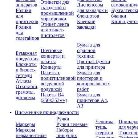
Этикетки для
аппаратов
Диспенсеры
самокопиру
складской и
Ролики
для закладок и
Бухгалтерск
промышленной
для
блокнотов
бланки
маркировки
принтеров
Клейкие
Книги учета
Этикет-лента
Ролики
закладки
для этикет-
для
пистолетов
телетайпов
Бумага для
Почтовые
офисной
Бумажная
конверты и
техники
продукция
пакеты
Цветная бумага
Блокноты
Конверты
для принтера
и бизнес-
Пакеты с
Бумага для
тетради
полиэтиленовой
плоттеров и
Атласы
воздушной
копировальных
Открытки,
подушкой
работ
грамоты,
Пакеты В4
Бумага для
дипломы
(250х353мм)
принтеров А4,
А3
Письменные принадлежности
Ручки
Чернила,
Принадл
Маркеры
Ручки гелевые
тушь,
для черч
Маркеры
Наборы
стержни
Транспо
перманентные
пишущих