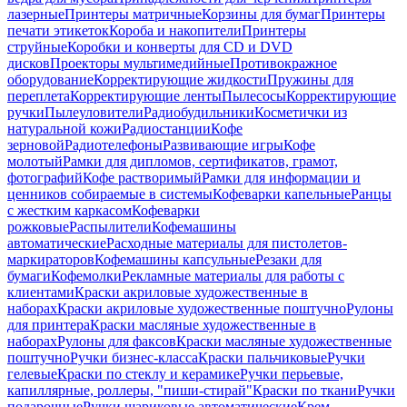
лазерные
Принтеры матричные
Корзины для бумаг
Принтеры
печати этикеток
Короба и накопители
Принтеры
струйные
Коробки и конверты для CD и DVD
дисков
Проекторы мультимедийные
Противокражное
оборудование
Корректирующие жидкости
Пружины для
переплета
Корректирующие ленты
Пылесосы
Корректирующие
ручки
Пылеуловители
Радиобудильники
Косметички из
натуральной кожи
Радиостанции
Кофе
зерновой
Радиотелефоны
Развивающие игры
Кофе
молотый
Рамки для дипломов, сертификатов, грамот,
фотографий
Кофе растворимый
Рамки для информации и
ценников собираемые в системы
Кофеварки капельные
Ранцы
с жестким каркасом
Кофеварки
рожковые
Распылители
Кофемашины
автоматические
Расходные материалы для пистолетов-
маркираторов
Кофемашины капсульные
Резаки для
бумаги
Кофемолки
Рекламные материалы для работы с
клиентами
Краски акриловые художественные в
наборах
Краски акриловые художественные поштучно
Рулоны
для принтера
Краски масляные художественные в
наборах
Рулоны для факсов
Краски масляные художественные
поштучно
Ручки бизнес-класса
Краски пальчиковые
Ручки
гелевые
Краски по стеклу и керамике
Ручки перьевые,
капиллярные, роллеры, "пиши-стирай"
Краски по ткани
Ручки
подарочные
Ручки шариковые автоматические
Крем