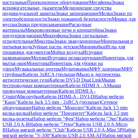
настольные
Проекционное оборудование
Мегафоны
Знаки
вспомогательные, указатели
Медицинские средства
индивидуальной защиты
Знаки запрещающие
Мелки
Знаки по
электробезопасности
Знаки пожарной безопасности
Мешки для
мусора
Знаки предписывающие
Расходные
материалы
Микроволновые печи и кронштейны
Знаки
предупреждающие
Микрофоны
Знаки сигнальные,
оградительные
Миксеры
Знаки эвакуационные
Минеральная и
питьевая вода
Зубные пасты детские
Минимойки
Иглы для
прошивки документов
Мойки воздуха
Игрушки
развивающие
Молоко
Игрушки релаксирующие
Инвентарь для
мытья окон
Мониторы
Инвентарь для уборки на
улице
Музыкальные центры
Мультиварки
МФУ лазерные
МФУ
струйные
Кабели 3xRCA (тюльпан)
Мыло и диспенсеры,
антисептические гели
Кабели DVI-D Dual Link
Мыши
беспроводные компьютерные
Кабели HDMI A - A
Мыши
проводные компьютерные
Кабели HDMI A -
C(mini)
Мясорубки
Кабели HDMI-A - DVI-D
Набор мебели
"Канц"
Кабели Jack 3.5 mm - 2xRCA (тюльпан)
Сетевое
оборудование
Набор мебели "Монолит"
Кабели Jack 3.5 mm
вилка-вилка
Набор мебели "Приоритет"
Кабели Jack 3.5 mm
вилка-розетка
Набор мебели "Фея"
Набор мебели "Эко"
Кабели
USB 2.0 A-B
Набор мебели "Этюд"
Кабели USB 2.0 A-Micro
B
Набор мягкой мебели "Club"
Кабели USB 2.0 A-Mini 5P
Набор
мягкой мебели "V-100"
Кабели USB 2.0 AM-AF
Набор мягкой