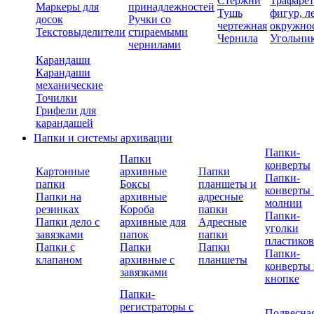
Стержни
Трафаре
Маркеры для
принадлежностей
Тушь
фигур, л
досок
Ручки со
чертежная
окружно
Текстовыделители
стираемыми
Чернила
Угольни
чернилами
Карандаши
Карандаши
механические
Точилки
Грифели для
карандашей
Папки и системы архивации
Папки-
Папки
конверты
Картонные
архивные
Папки
Папки-
папки
Боксы
планшеты и
конверты 
Папки на
архивные
адресные
молнии
резинках
Короба
папки
Папки-
Папки дело с
архивные для
Адресные
уголки
завязками
папок
папки
пластико
Папки с
Папки
Папки
Папки-
клапаном
архивные с
планшеты
конверты 
завязками
кнопке
Папки-
регистраторы с
Подвесна