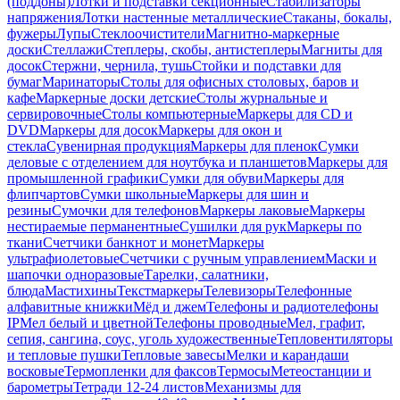
(поддоны)
Лотки и подставки секционные
Стабилизаторы
напряжения
Лотки настенные металлические
Стаканы, бокалы,
фужеры
Лупы
Стеклоочистители
Магнитно-маркерные
доски
Стеллажи
Степлеры, скобы, антистеплеры
Магниты для
досок
Стержни, чернила, тушь
Стойки и подставки для
бумаг
Маринаторы
Столы для офисных столовых, баров и
кафе
Маркерные доски детские
Столы журнальные и
сервировочные
Столы компьютерные
Маркеры для CD и
DVD
Маркеры для досок
Маркеры для окон и
стекла
Сувенирная продукция
Маркеры для пленок
Сумки
деловые с отделением для ноутбука и планшетов
Маркеры для
промышленной графики
Сумки для обуви
Маркеры для
флипчартов
Сумки школьные
Маркеры для шин и
резины
Сумочки для телефонов
Маркеры лаковые
Маркеры
нестираемые перманентные
Сушилки для рук
Маркеры по
ткани
Счетчики банкнот и монет
Маркеры
ультрафиолетовые
Счетчики с ручным управлением
Маски и
шапочки одноразовые
Тарелки, салатники,
блюда
Мастихины
Текстмаркеры
Телевизоры
Телефонные
алфавитные книжки
Мёд и джем
Телефоны и радиотелефоны
IP
Мел белый и цветной
Телефоны проводные
Мел, графит,
сепия, сангина, соус, уголь художественные
Тепловентиляторы
и тепловые пушки
Тепловые завесы
Мелки и карандаши
восковые
Термопленки для факсов
Термосы
Метеостанции и
барометры
Тетради 12-24 листов
Механизмы для