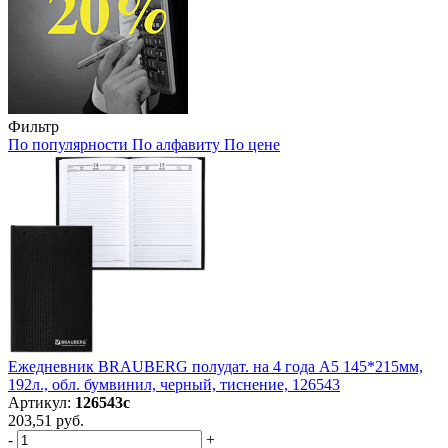
Фильтр
По популярности
По алфавиту
По цене
Ежедневник BRAUBERG полудат. на 4 года А5 145*215мм,
192л., обл. бумвинил, черный, тиснение, 126543
Артикул:
126543с
203,51 руб.
-
+