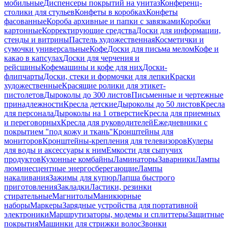
мобильные
Диспенсеры покрытий на унитаз
Конференц-
столики для стульев
Конфеты в коробках
Конфеты
фасованные
Короба архивные и папки с завязками
Коробки
картонные
Корректирующие средства
Доски для информации,
стенды и витрины
Пастель художественная
Косметички и
сумочки универсальные
Кофе
Доски для письма мелом
Кофе и
какао в капсулах
Доски для черчения и
рейсшины
Кофемашины и кофе для них
Доски-
флипчарты
Доски, стеки и формочки для лепки
Краски
художественные
Красящие ролики для этикет-
пистолетов
Дыроколы до 300 листов
Письменные и чертежные
принадлежности
Кресла детские
Дыроколы до 50 листов
Кресла
для персонала
Дыроколы на 1 отверстие
Кресла для приемных
и переговорных
Кресла для руководителей
Ежедневники с
покрытием "под кожу и ткань"
Кронштейны для
мониторов
Кронштейны-крепления для телевизоров
Кулеры
для воды и аксессуары к ним
Емкости для сыпучих
продуктов
Кухонные комбайны
Ламинаторы
Заварники
Лампы
люминесцентные энергосберегающие
Лампы
накаливания
Зажимы для купюр
Лапша быстрого
приготовления
Закладки
Ластики, резинки
стирательные
Магнитолы
Маникюрные
наборы
Маркеры
Зарядные устройства для портативной
электроники
Маршрутизаторы, модемы и сплиттеры
Защитные
покрытия
Машинки для стрижки волос
Звонки