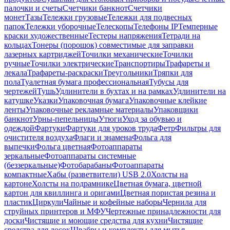
палочки и счеты
Счетчики банкнот
Счетчики
монет
Тазы
Тележки грузовые
Тележки для подвесных
папок
Тележки уборочные
Телескопы
Телефоны IP
Темперные
краски художественные
Тестеры напряжения
Тетради на
кольцах
Тонеры (порошок) совместимые для заправки
лазерных картриджей
Точилки механические
Точилки
ручные
Точилки электрические
Транспортиры
Трафареты и
лекала
Трафареты-раскраски
Треугольники
Тряпки для
пола
Туалетная бумага профессиональная
Тубусы для
чертежей
Тушь
Удлинители в бухтах и на рамках
Удлинители на
катушке
Указки
Упаковочная бумага
Упаковочные клейкие
ленты
Упаковочные рекламные материалы
Упаковщики
банкнот
Урны-пепельницы
Утюги
Уход за обувью и
одеждой
Фартуки
Фартуки для уроков труда
Фетр
Фильтры для
очистителя воздуха
Флаги и знамена
Фольга для
выпечки
Фольга цветная
Фотоаппараты
зеркальные
Фотоаппараты системные
(беззеркальные)
Фотобарабаны
Фотоаппараты
компактные
Хабы (разветвители) USB 2.0
Холсты на
картоне
Холсты на подрамнике
Цветная бумага, цветной
картон для квиллинга и оригами
Цветная пористая резина и
пластик
Циркули
Чайные и кофейные наборы
Чернила для
струйных принтеров и МФУ
Чертежные принадлежности для
доски
Чистящие и моющие средства для кухни
Чистящие
средства для досок
Швабры и комплекты для мытья