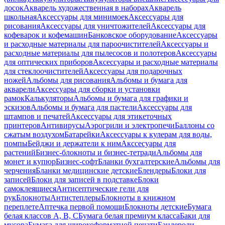
досок
Акварель художественная в наборах
Акварель
школьная
Аксессуары для минимоек
Аксессуары для
рисования
Аксессуары для уничтожителей
Аксессуары для
кофеварок и кофемашин
Банковское оборудование
Аксессуары
и расходные материалы для пароочистителей
Аксессуары и
расходные материалы для пылесосов и полотеров
Аксессуары
для оптических приборов
Аксессуары и расходные материалы
для стеклоочистителей
Аксессуары для подарочных
ножей
Альбомы для рисования
Альбомы и бумага для
акварели
Аксессуары для сборки и установки
рамок
Калькуляторы
Альбомы и бумага для графики и
эскизов
Альбомы и бумага для пастели
Аксессуары для
штампов и печатей
Аксессуары для этикеточных
принтеров
Антивирусы
Аэрогрили и электропечи
Баллоны со
сжатым воздухом
Батарейки
Аксессуары к кулерам для воды,
помпы
Бейджи и держатели к ним
Акссесуары для
растений
Бизнес-блокноты и бизнес-тетради
Альбомы для
монет и купюр
Бизнес-софт
Бланки бухгалтерские
Альбомы для
черчения
Бланки медицинские детские
Блендеры
Блоки для
записей
Блоки для записей в подставке
Блоки
самоклеящиеся
Антисептические гели для
рук
Блокноты
Антистеплеры
Блокноты в книжном
переплете
Аптечка первой помощи
Блокноты детские
Бумага
белая классов А, В, С
Бумага белая премиум класса
Баки для
мусора
Бумага для широкоформатной печати
Бандероли,