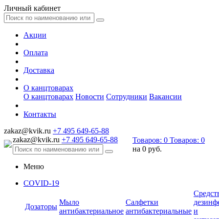
Личный кабинет
Акции
Оплата
Доставка
О канцтоварах
О канцтоварах
Новости
Сотрудники
Вакансии
Контакты
zakaz@kvik.ru
+7 495 649-65-88
zakaz@kvik.ru
+7 495 649-65-88
Товаров:
0
Товаров:
0
на
0 руб.
Меню
COVID-19
Средст
Мыло
Салфетки
дезинф
Дозаторы
антибактериальное
антибактериальные
и