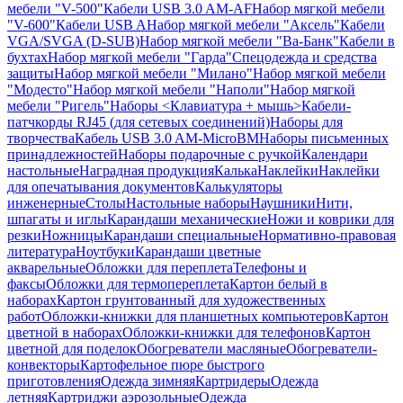
мебели "V-500"
Кабели USB 3.0 AM-AF
Набор мягкой мебели
"V-600"
Кабели USB A
Набор мягкой мебели "Аксель"
Кабели
VGA/SVGA (D-SUB)
Набор мягкой мебели "Ва-Банк"
Кабели в
бухтах
Набор мягкой мебели "Гарда"
Спецодежда и средства
защиты
Набор мягкой мебели "Милано"
Набор мягкой мебели
"Модесто"
Набор мягкой мебели "Наполи"
Набор мягкой
мебели "Ригель"
Наборы <Клавиатура + мышь>
Кабели-
патчкорды RJ45 (для сетевых соединений)
Наборы для
творчества
Кабель USB 3.0 AM-MicroBM
Наборы письменных
принадлежностей
Наборы подарочные с ручкой
Календари
настольные
Наградная продукция
Калька
Наклейки
Наклейки
для опечатывания документов
Калькуляторы
инженерные
Столы
Настольные наборы
Наушники
Нити,
шпагаты и иглы
Карандаши механические
Ножи и коврики для
резки
Ножницы
Карандаши специальные
Нормативно-правовая
литература
Ноутбуки
Карандаши цветные
акварельные
Обложки для переплета
Телефоны и
факсы
Обложки для термопереплета
Картон белый в
наборах
Картон грунтованный для художественных
работ
Обложки-книжки для планшетных компьютеров
Картон
цветной в наборах
Обложки-книжки для телефонов
Картон
цветной для поделок
Обогреватели масляные
Обогреватели-
конвекторы
Картофельное пюре быстрого
приготовления
Одежда зимняя
Картридеры
Одежда
летняя
Картриджи аэрозольные
Одежда