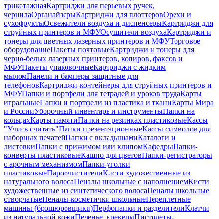
трикотажная
Картриджи для перьевых ручек,
чернила
Органайзеры
Картриджи для плоттеров
Орехи и
сухофрукты
Освежители воздуха и диспенсеры
Картриджи для
струйных принтеров и МФУ
Осушители воздуха
Картриджи и
тонеры для цветных лазерных принтеров и МФУ
Торговое
оборудование
Пакеты почтовые
Картриджи и тонеры для
черно-белых лазерных принтеров, копиров, факсов и
МФУ
Пакеты упаковочные
Картриджи с жидким
мылом
Панели и бамперы защитные для
телефонов
Картриджи-контейнеры для струйных принтеров и
МФУ
Папки и портфели для тетрадей и уроков труда
Карты
игральные
Папки и портфели из пластика и ткани
Карты Мира
и России
Уборочный инвентарь и инструменты
Папки на
кольцах
Карты памяти
Папки на резинках пластиковые
Кассы
"Учись считать"
Папки презентационные
Кассы символов для
наборных печатей
Папки с вкладышами
Каталоги и
листовки
Папки с прижимом или клипом
Кафедры
Папки-
конверты пластиковые
Кашпо для цветов
Папки-регистраторы
с арочным механизмом
Папки-уголки
пластиковые
Пароочистители
Кисти художественные из
натурального волоса
Пеналы школьные с наполнением
Кисти
художественные из синтетического волоса
Пеналы школьные
створчатые
Пеналы-косметички школьные
Переплетные
машины (брошюровщики)
Перфопапки и разделители
Клатчи
из натуральной кожи
Печенье, крекеры
Пистолеты-