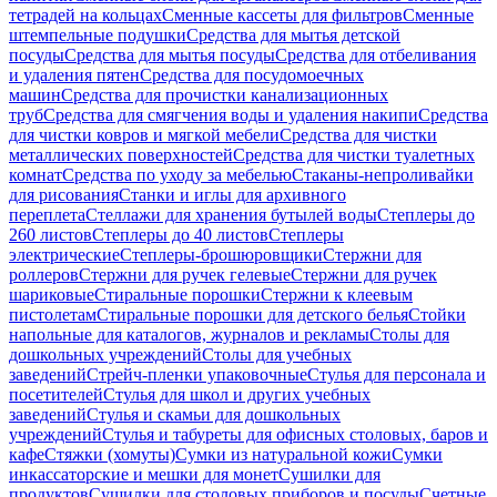
тетрадей на кольцах
Сменные кассеты для фильтров
Сменные
штемпельные подушки
Средства для мытья детской
посуды
Средства для мытья посуды
Средства для отбеливания
и удаления пятен
Средства для посудомоечных
машин
Средства для прочистки канализационных
труб
Средства для смягчения воды и удаления накипи
Средства
для чистки ковров и мягкой мебели
Средства для чистки
металлических поверхностей
Средства для чистки туалетных
комнат
Средства по уходу за мебелью
Стаканы-непроливайки
для рисования
Станки и иглы для архивного
переплета
Стеллажи для хранения бутылей воды
Степлеры до
260 листов
Степлеры до 40 листов
Степлеры
электрические
Степлеры-брошюровщики
Стержни для
роллеров
Стержни для ручек гелевые
Стержни для ручек
шариковые
Стиральные порошки
Стержни к клеевым
пистолетам
Стиральные порошки для детского белья
Стойки
напольные для каталогов, журналов и рекламы
Столы для
дошкольных учреждений
Столы для учебных
заведений
Стрейч-пленки упаковочные
Стулья для персонала и
посетителей
Стулья для школ и других учебных
заведений
Стулья и скамьи для дошкольных
учреждений
Стулья и табуреты для офисных столовых, баров и
кафе
Стяжки (хомуты)
Сумки из натуральной кожи
Сумки
инкассаторские и мешки для монет
Сушилки для
продуктов
Сушилки для столовых приборов и посуды
Счетные