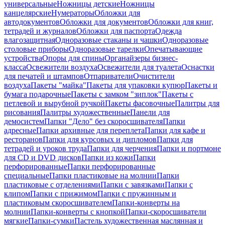
универсальные
Ножницы детские
Ножницы
канцелярские
Нумераторы
Обложки для
автодокументов
Обложки для документов
Обложки для книг,
тетрадей и журналов
Обложки для паспорта
Одежда
влагозащитная
Одноразовые стаканы и чашки
Одноразовые
столовые приборы
Одноразовые тарелки
Опечатывающие
устройства
Опоры для спины
Органайзеры бизнес-
класса
Освежители воздуха
Освежители для туалета
Оснастки
для печатей и штампов
Отпариватели
Очистители
воздуха
Пакеты "майка"
Пакеты для упаковки купюр
Пакеты и
бумага подарочные
Пакеты с замком "зиплок"
Пакеты с
петлевой и вырубной ручкой
Пакеты фасовочные
Палитры для
рисования
Палитры художественные
Панели для
демосистем
Папки "Дело" без скоросшивателя
Папки
адресные
Папки архивные для переплета
Папки для кафе и
ресторанов
Папки для курсовых и дипломов
Папки для
тетрадей и уроков труда
Папки для черчения
Папки и портмоне
для CD и DVD дисков
Папки из кожи
Папки
перфорированные
Папки перфорированные
специальные
Папки пластиковые на молнии
Папки
пластиковые с отделениями
Папки с завязками
Папки с
клипом
Папки с прижимом
Папки с пружинным и
пластиковым скоросшивателем
Папки-конверты на
молнии
Папки-конверты с кнопкой
Папки-скоросшиватели
мягкие
Папки-сумки
Пастель художественная маслянная и