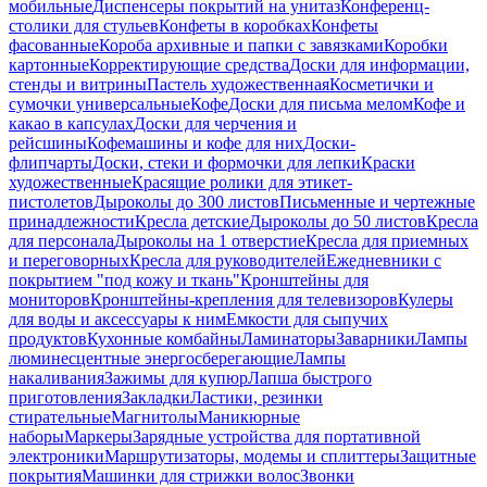
мобильные
Диспенсеры покрытий на унитаз
Конференц-
столики для стульев
Конфеты в коробках
Конфеты
фасованные
Короба архивные и папки с завязками
Коробки
картонные
Корректирующие средства
Доски для информации,
стенды и витрины
Пастель художественная
Косметички и
сумочки универсальные
Кофе
Доски для письма мелом
Кофе и
какао в капсулах
Доски для черчения и
рейсшины
Кофемашины и кофе для них
Доски-
флипчарты
Доски, стеки и формочки для лепки
Краски
художественные
Красящие ролики для этикет-
пистолетов
Дыроколы до 300 листов
Письменные и чертежные
принадлежности
Кресла детские
Дыроколы до 50 листов
Кресла
для персонала
Дыроколы на 1 отверстие
Кресла для приемных
и переговорных
Кресла для руководителей
Ежедневники с
покрытием "под кожу и ткань"
Кронштейны для
мониторов
Кронштейны-крепления для телевизоров
Кулеры
для воды и аксессуары к ним
Емкости для сыпучих
продуктов
Кухонные комбайны
Ламинаторы
Заварники
Лампы
люминесцентные энергосберегающие
Лампы
накаливания
Зажимы для купюр
Лапша быстрого
приготовления
Закладки
Ластики, резинки
стирательные
Магнитолы
Маникюрные
наборы
Маркеры
Зарядные устройства для портативной
электроники
Маршрутизаторы, модемы и сплиттеры
Защитные
покрытия
Машинки для стрижки волос
Звонки