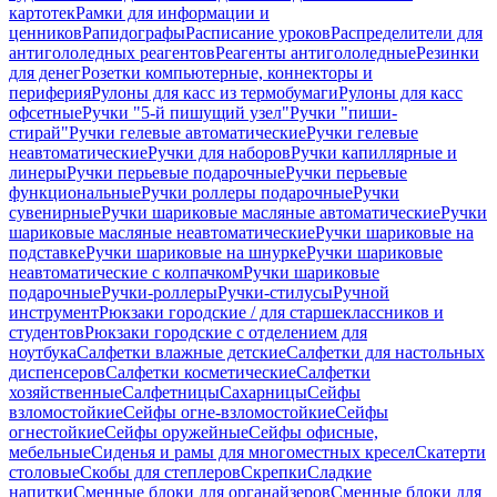
картотек
Рамки для информации и
ценников
Рапидографы
Расписание уроков
Распределители для
антигололедных реагентов
Реагенты антигололедные
Резинки
для денег
Розетки компьютерные, коннекторы и
периферия
Рулоны для касс из термобумаги
Рулоны для касс
офсетные
Ручки "5-й пишущий узел"
Ручки "пиши-
стирай"
Ручки гелевые автоматические
Ручки гелевые
неавтоматические
Ручки для наборов
Ручки капиллярные и
линеры
Ручки перьевые подарочные
Ручки перьевые
функциональные
Ручки роллеры подарочные
Ручки
сувенирные
Ручки шариковые масляные автоматические
Ручки
шариковые масляные неавтоматические
Ручки шариковые на
подставке
Ручки шариковые на шнурке
Ручки шариковые
неавтоматические с колпачком
Ручки шариковые
подарочные
Ручки-роллеры
Ручки-стилусы
Ручной
инструмент
Рюкзаки городские / для старшеклассников и
студентов
Рюкзаки городские с отделением для
ноутбука
Салфетки влажные детские
Салфетки для настольных
диспенсеров
Салфетки косметические
Салфетки
хозяйственные
Салфетницы
Сахарницы
Сейфы
взломостойкие
Сейфы огне-взломостойкие
Сейфы
огнестойкие
Сейфы оружейные
Сейфы офисные,
мебельные
Сиденья и рамы для многоместных кресел
Скатерти
столовые
Скобы для степлеров
Скрепки
Сладкие
напитки
Сменные блоки для органайзеров
Сменные блоки для