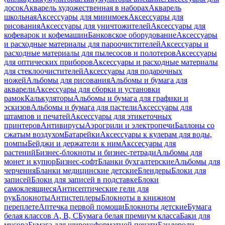
досок
Акварель художественная в наборах
Акварель
школьная
Аксессуары для минимоек
Аксессуары для
рисования
Аксессуары для уничтожителей
Аксессуары для
кофеварок и кофемашин
Банковское оборудование
Аксессуары
и расходные материалы для пароочистителей
Аксессуары и
расходные материалы для пылесосов и полотеров
Аксессуары
для оптических приборов
Аксессуары и расходные материалы
для стеклоочистителей
Аксессуары для подарочных
ножей
Альбомы для рисования
Альбомы и бумага для
акварели
Аксессуары для сборки и установки
рамок
Калькуляторы
Альбомы и бумага для графики и
эскизов
Альбомы и бумага для пастели
Аксессуары для
штампов и печатей
Аксессуары для этикеточных
принтеров
Антивирусы
Аэрогрили и электропечи
Баллоны со
сжатым воздухом
Батарейки
Аксессуары к кулерам для воды,
помпы
Бейджи и держатели к ним
Акссесуары для
растений
Бизнес-блокноты и бизнес-тетради
Альбомы для
монет и купюр
Бизнес-софт
Бланки бухгалтерские
Альбомы для
черчения
Бланки медицинские детские
Блендеры
Блоки для
записей
Блоки для записей в подставке
Блоки
самоклеящиеся
Антисептические гели для
рук
Блокноты
Антистеплеры
Блокноты в книжном
переплете
Аптечка первой помощи
Блокноты детские
Бумага
белая классов А, В, С
Бумага белая премиум класса
Баки для
мусора
Бумага для широкоформатной печати
Бандероли,