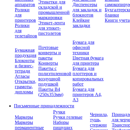
Этикетки для
аппаратов
Диспенсеры
самокопиру
складской и
Ролики
для закладок и
Бухгалтерск
промышленной
для
блокнотов
бланки
маркировки
принтеров
Клейкие
Книги учета
Этикет-лента
Ролики
закладки
для этикет-
для
пистолетов
телетайпов
Бумага для
Почтовые
офисной
Бумажная
конверты и
техники
продукция
пакеты
Цветная бумага
Блокноты
Конверты
для принтера
и бизнес-
Пакеты с
Бумага для
тетради
полиэтиленовой
плоттеров и
Атласы
воздушной
копировальных
Открытки,
подушкой
работ
грамоты,
Пакеты В4
Бумага для
дипломы
(250х353мм)
принтеров А4,
А3
Письменные принадлежности
Ручки
Чернила,
Принадл
Маркеры
Ручки гелевые
тушь,
для черч
Маркеры
Наборы
стержни
Транспо
перманентные
пишущих