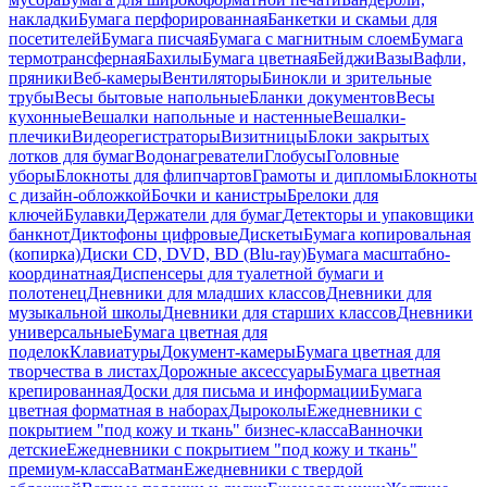
накладки
Бумага перфорированная
Банкетки и скамьи для
посетителей
Бумага писчая
Бумага с магнитным слоем
Бумага
термотрансферная
Бахилы
Бумага цветная
Бейджи
Вазы
Вафли,
пряники
Веб-камеры
Вентиляторы
Бинокли и зрительные
трубы
Весы бытовые напольные
Бланки документов
Весы
кухонные
Вешалки напольные и настенные
Вешалки-
плечики
Видеорегистраторы
Визитницы
Блоки закрытых
лотков для бумаг
Водонагреватели
Глобусы
Головные
уборы
Блокноты для флипчартов
Грамоты и дипломы
Блокноты
с дизайн-обложкой
Бочки и канистры
Брелоки для
ключей
Булавки
Держатели для бумаг
Детекторы и упаковщики
банкнот
Диктофоны цифровые
Дискеты
Бумага копировальная
(копирка)
Диски CD, DVD, BD (Blu-ray)
Бумага масштабно-
координатная
Диспенсеры для туалетной бумаги и
полотенец
Дневники для младших классов
Дневники для
музыкальной школы
Дневники для старших классов
Дневники
универсальные
Бумага цветная для
поделок
Клавиатуры
Документ-камеры
Бумага цветная для
творчества в листах
Дорожные аксессуары
Бумага цветная
крепированная
Доски для письма и информации
Бумага
цветная форматная в наборах
Дыроколы
Ежедневники с
покрытием "под кожу и ткань" бизнес-класса
Ванночки
детские
Ежедневники с покрытием "под кожу и ткань"
премиум-класса
Ватман
Ежедневники с твердой