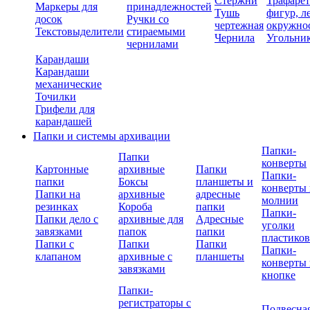
Стержни
Трафаре
Маркеры для
принадлежностей
Тушь
фигур, л
досок
Ручки со
чертежная
окружно
Текстовыделители
стираемыми
Чернила
Угольни
чернилами
Карандаши
Карандаши
механические
Точилки
Грифели для
карандашей
Папки и системы архивации
Папки-
Папки
конверты
Картонные
архивные
Папки
Папки-
папки
Боксы
планшеты и
конверты 
Папки на
архивные
адресные
молнии
резинках
Короба
папки
Папки-
Папки дело с
архивные для
Адресные
уголки
завязками
папок
папки
пластико
Папки с
Папки
Папки
Папки-
клапаном
архивные с
планшеты
конверты 
завязками
кнопке
Папки-
регистраторы с
Подвесна