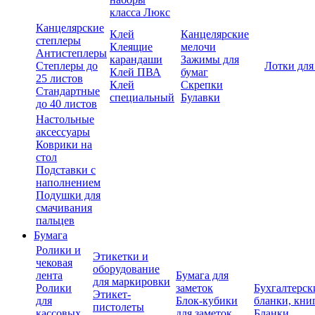
класса Люкс
Канцелярские
Клей
Канцелярские
степлеры
Клеящие
мелочи
Антистеплеры
карандаши
Зажимы для
Степлеры до
Лотки для
Клей ПВА
бумаг
25 листов
Клей
Скрепки
Стандартные
специальный
Булавки
до 40 листов
Настольные
аксессуары
Коврики на
стол
Подставки с
наполнением
Подушки для
смачивания
пальцев
Бумага
Ролики и
Этикетки и
чековая
оборудование
лента
Бумага для
для маркировки
Ролики
заметок
Бухгалтерск
Этикет-
для
Блок-кубики
бланки, кни
пистолеты
кассовых
для заметок
Бланки