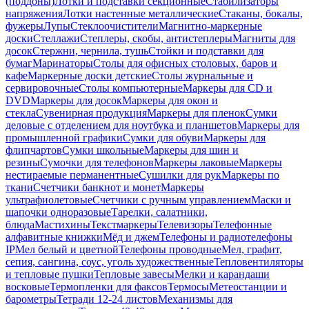
(поддоны)
Лотки и подставки секционные
Стабилизаторы
напряжения
Лотки настенные металлические
Стаканы, бокалы,
фужеры
Лупы
Стеклоочистители
Магнитно-маркерные
доски
Стеллажи
Степлеры, скобы, антистеплеры
Магниты для
досок
Стержни, чернила, тушь
Стойки и подставки для
бумаг
Маринаторы
Столы для офисных столовых, баров и
кафе
Маркерные доски детские
Столы журнальные и
сервировочные
Столы компьютерные
Маркеры для CD и
DVD
Маркеры для досок
Маркеры для окон и
стекла
Сувенирная продукция
Маркеры для пленок
Сумки
деловые с отделением для ноутбука и планшетов
Маркеры для
промышленной графики
Сумки для обуви
Маркеры для
флипчартов
Сумки школьные
Маркеры для шин и
резины
Сумочки для телефонов
Маркеры лаковые
Маркеры
нестираемые перманентные
Сушилки для рук
Маркеры по
ткани
Счетчики банкнот и монет
Маркеры
ультрафиолетовые
Счетчики с ручным управлением
Маски и
шапочки одноразовые
Тарелки, салатники,
блюда
Мастихины
Текстмаркеры
Телевизоры
Телефонные
алфавитные книжки
Мёд и джем
Телефоны и радиотелефоны
IP
Мел белый и цветной
Телефоны проводные
Мел, графит,
сепия, сангина, соус, уголь художественные
Тепловентиляторы
и тепловые пушки
Тепловые завесы
Мелки и карандаши
восковые
Термопленки для факсов
Термосы
Метеостанции и
барометры
Тетради 12-24 листов
Механизмы для