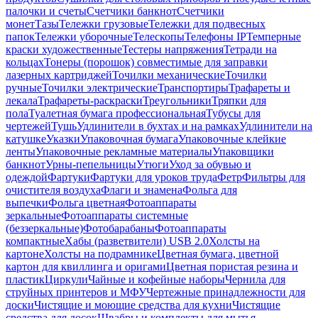
палочки и счеты
Счетчики банкнот
Счетчики
монет
Тазы
Тележки грузовые
Тележки для подвесных
папок
Тележки уборочные
Телескопы
Телефоны IP
Темперные
краски художественные
Тестеры напряжения
Тетради на
кольцах
Тонеры (порошок) совместимые для заправки
лазерных картриджей
Точилки механические
Точилки
ручные
Точилки электрические
Транспортиры
Трафареты и
лекала
Трафареты-раскраски
Треугольники
Тряпки для
пола
Туалетная бумага профессиональная
Тубусы для
чертежей
Тушь
Удлинители в бухтах и на рамках
Удлинители на
катушке
Указки
Упаковочная бумага
Упаковочные клейкие
ленты
Упаковочные рекламные материалы
Упаковщики
банкнот
Урны-пепельницы
Утюги
Уход за обувью и
одеждой
Фартуки
Фартуки для уроков труда
Фетр
Фильтры для
очистителя воздуха
Флаги и знамена
Фольга для
выпечки
Фольга цветная
Фотоаппараты
зеркальные
Фотоаппараты системные
(беззеркальные)
Фотобарабаны
Фотоаппараты
компактные
Хабы (разветвители) USB 2.0
Холсты на
картоне
Холсты на подрамнике
Цветная бумага, цветной
картон для квиллинга и оригами
Цветная пористая резина и
пластик
Циркули
Чайные и кофейные наборы
Чернила для
струйных принтеров и МФУ
Чертежные принадлежности для
доски
Чистящие и моющие средства для кухни
Чистящие
средства для досок
Швабры и комплекты для мытья