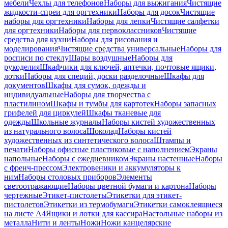
мебели
Чехлы для телефонов
Наборы для выжигания
Чистящие
жидкости-спреи для оргтехники
Наборы для досок
Чистящие
наборы для оргтехники
Наборы для лепки
Чистящие салфетки
для оргтехники
Наборы для первоклассников
Чистящие
средства для кухни
Наборы для рисования и
моделирования
Чистящие средства универсальные
Наборы для
росписи по стеклу
Шары воздушные
Наборы для
рукоделия
Шкафчики для ключей, аптечки, почтовые ящики,
лотки
Наборы для специй, доски разделочные
Шкафы для
документов
Шкафы для сумок, одежды и
индивидуальные
Наборы для творчества с
пластилином
Шкафы и тумбы для картотек
Наборы запасных
грифелей для циркулей
Шкафы тканевые для
одежды
Школьные журналы
Наборы кистей художественных
из натурального волоса
Шоколад
Наборы кистей
художественных из синтетического волоса
Штампы и
печати
Наборы офисные пластиковые с наполнением
Экраны
напольные
Наборы с ежедневником
Экраны настенные
Наборы
с френч-прессом
Электровеники и аккумуляторы к
ним
Наборы столовых приборов
Элементы
светоотражающие
Наборы цветной бумаги и картона
Наборы
чертежные
Этикет-пистолеты
Этикетки для этикет-
пистолетов
Этикетки из термобумаги
Этикетки самоклеящиеся
на листе А4
Ящики и лотки для кассира
Настольные наборы из
металла
Нити и ленты
Ножи
Ножи канцелярские