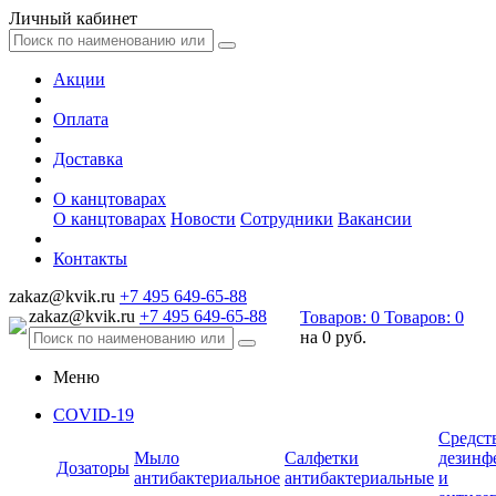
Личный кабинет
Акции
Оплата
Доставка
О канцтоварах
О канцтоварах
Новости
Сотрудники
Вакансии
Контакты
zakaz@kvik.ru
+7 495 649-65-88
zakaz@kvik.ru
+7 495 649-65-88
Товаров:
0
Товаров:
0
на
0 руб.
Меню
COVID-19
Средст
Мыло
Салфетки
дезинф
Дозаторы
антибактериальное
антибактериальные
и