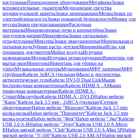
настольные
Проекционное оборудование
Мегафоны
Знаки
вспомогательные, указатели
Медицинские средства
индивидуальной защиты
Знаки запрещающие
Мелки
Знаки по
электробезопасности
Знаки пожарной безопасности
Мешки для
мусора
Знаки предписывающие
Расходные
материалы
Микроволновые печи и кронштейны
Знаки
предупреждающие
Микрофоны
Знаки сигнальные,
оградительные
Миксеры
Знаки эвакуационные
Минеральная и
питьевая вода
Зубные пасты детские
Минимойки
Иглы для
прошивки документов
Мойки воздуха
Игрушки
развивающие
Молоко
Игрушки релаксирующие
Инвентарь для
мытья окон
Мониторы
Инвентарь для уборки на
улице
Музыкальные центры
Мультиварки
МФУ лазерные
МФУ
струйные
Кабели 3xRCA (тюльпан)
Мыло и диспенсеры,
антисептические гели
Кабели DVI-D Dual Link
Мыши
беспроводные компьютерные
Кабели HDMI A - A
Мыши
проводные компьютерные
Кабели HDMI A -
C(mini)
Мясорубки
Кабели HDMI-A - DVI-D
Набор мебели
"Канц"
Кабели Jack 3.5 mm - 2xRCA (тюльпан)
Сетевое
оборудование
Набор мебели "Монолит"
Кабели Jack 3.5 mm
вилка-вилка
Набор мебели "Приоритет"
Кабели Jack 3.5 mm
вилка-розетка
Набор мебели "Фея"
Набор мебели "Эко"
Кабели
USB 2.0 A-B
Набор мебели "Этюд"
Кабели USB 2.0 A-Micro
B
Набор мягкой мебели "Club"
Кабели USB 2.0 A-Mini 5P
Набор
мягкой мебели "V-100"
Кабели USB 2.0 AM-AF
Набор мягкой