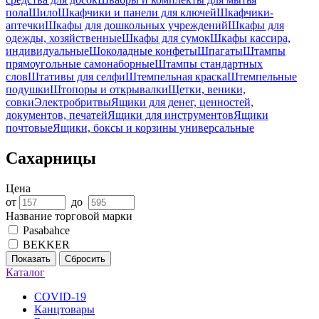
пола
Шило
Шкафчики и панели для ключей
Шкафчики-
аптечки
Шкафы для дошкольных учреждений
Шкафы для
одежды, хозяйственные
Шкафы для сумок
Шкафы кассира,
индивидуальные
Шоколадные конфеты
Шпагаты
Штампы
прямоугольные самонаборные
Штампы стандартных
слов
Штативы для селфи
Штемпельная краска
Штемпельные
подушки
Штопоры и открывалки
Щетки, веники,
совки
Электробритвы
Ящики для денег, ценностей,
документов, печатей
Ящики для инструментов
Ящики
почтовые
Ящики, боксы и корзины универсальные
Сахарницы
Цена
от
до
Название торговой марки
Pasabahce
BEKKER
Показать
Сбросить
Каталог
COVID-19
Канцтовары