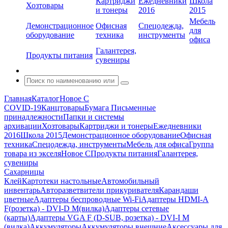
Картриджи
Ежедневники
Школа
Хозтовары
и тонеры
2016
2015
Мебель
Демонстрационное
Офисная
Спецодежда,
для
оборудование
техника
инструменты
офиса
Галантерея,
Продукты питания
сувениры
Главная
Каталог
Новое С
COVID-19
Канцтовары
Бумага
Письменные
принадлежности
Папки и системы
архивации
Хозтовары
Картриджи и тонеры
Ежедневники
2016
Школа 2015
Демонстрационное оборудование
Офисная
техника
Спецодежда, инструменты
Мебель для офиса
Группа
товара из экселя
Новое С
Продукты питания
Галантерея,
сувениры
Сахарницы
Клей
Картотеки настольные
Автомобильный
инвентарь
Авторазветвители прикуривателя
Карандаши
цветные
Адаптеры беспроводные Wi-Fi
Адаптеры HDMI-A
F(розетка) - DVI-D M(вилка)
Адаптеры сетевые
(карты)
Адаптеры VGA F (D-SUB, розетка) - DVI-I M
(вилка)
Аккумуляторы
Аккумуляторы внешние
Аксессуары для