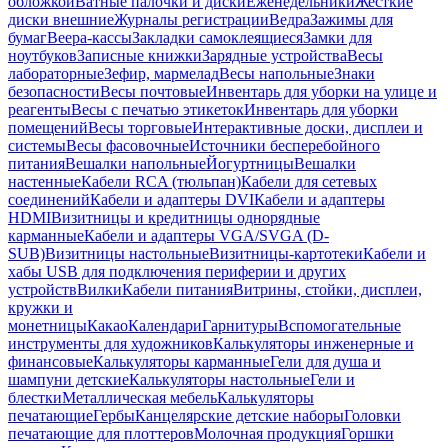
обложкой
Ватные палочки и диски
Еженедельники
Жесткие
диски внешние
Журналы регистрации
Ведра
Зажимы для
бумаг
Веера-кассы
Закладки самоклеящиеся
Замки для
ноутбуков
Записные книжки
Зарядные устройства
Весы
лабораторные
Зефир, мармелад
Весы напольные
Знаки
безопасности
Весы почтовые
Инвентарь для уборки на улице и
реагенты
Весы с печатью этикеток
Инвентарь для уборки
помещений
Весы торговые
Интерактивные доски, дисплеи и
системы
Весы фасовочные
Источники бесперебойного
питания
Вешалки напольные
Йогуртницы
Вешалки
настенные
Кабели RCA (тюльпан)
Кабели для сетевых
соединений
Кабели и адаптеры DVI
Кабели и адаптеры
HDMI
Визитницы и кредитницы однорядные
карманные
Кабели и адаптеры VGA/SVGA (D-
SUB)
Визитницы настольные
Визитницы-картотеки
Кабели и
хабы USB для подключения периферии и других
устройств
Вилки
Кабели питания
Витрины, стойки, дисплеи,
кружки и
монетницы
Какао
Календари
Гарнитуры
Вспомогательные
инструменты для художников
Калькуляторы инженерные и
финансовые
Калькуляторы карманные
Гели для душа и
шампуни детские
Калькуляторы настольные
Гели и
блестки
Металлическая мебель
Калькуляторы
печатающие
Гербы
Канцелярские детские наборы
Головки
печатающие для плоттеров
Молочная продукция
Горшки