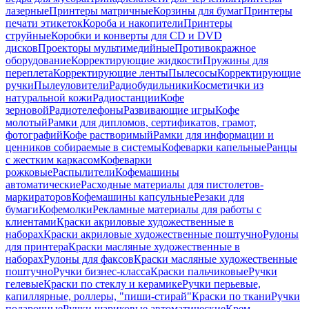
лазерные
Принтеры матричные
Корзины для бумаг
Принтеры
печати этикеток
Короба и накопители
Принтеры
струйные
Коробки и конверты для CD и DVD
дисков
Проекторы мультимедийные
Противокражное
оборудование
Корректирующие жидкости
Пружины для
переплета
Корректирующие ленты
Пылесосы
Корректирующие
ручки
Пылеуловители
Радиобудильники
Косметички из
натуральной кожи
Радиостанции
Кофе
зерновой
Радиотелефоны
Развивающие игры
Кофе
молотый
Рамки для дипломов, сертификатов, грамот,
фотографий
Кофе растворимый
Рамки для информации и
ценников собираемые в системы
Кофеварки капельные
Ранцы
с жестким каркасом
Кофеварки
рожковые
Распылители
Кофемашины
автоматические
Расходные материалы для пистолетов-
маркираторов
Кофемашины капсульные
Резаки для
бумаги
Кофемолки
Рекламные материалы для работы с
клиентами
Краски акриловые художественные в
наборах
Краски акриловые художественные поштучно
Рулоны
для принтера
Краски масляные художественные в
наборах
Рулоны для факсов
Краски масляные художественные
поштучно
Ручки бизнес-класса
Краски пальчиковые
Ручки
гелевые
Краски по стеклу и керамике
Ручки перьевые,
капиллярные, роллеры, "пиши-стирай"
Краски по ткани
Ручки
подарочные
Ручки шариковые автоматические
Крем