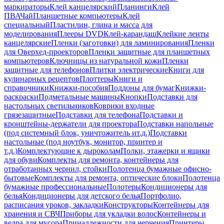
маркираторы
Клей канцелярский
Планинги
Клей
ПВА
Чай
Планшетные компьютеры
Клей
специальный
Пластилин, глина и масса для
моделирования
Плееры DVD
Клей-карандаш
Клейкие ленты
канцелярские
Пленки (заготовки) для ламинирования
Пленки
для Оверхед-проекторов
Пленки защитные для планшетных
компьютеров
Ключницы из натуральной кожи
Пленки
защитные для телефонов
Плитки электрические
Книги для
кулинарных рецептов
Плоттеры
Книги и
справочники
Книжки-пособия
Поддоны для бумаг
Книжки-
раскраски
Подметальные машины
Кнопки
Подставки для
настольных светильников
Коврики входные
грязезащитные
Подставки для телефона
Подставки и
кронштейны-держатели для проектора
Подставки напольные
(под системный блок, уничтожитель ит.д.)
Подставки
настольные (под ноутбук, монитор, принтер и
т.д.)
Комплектующие к дыроколам
Полки, этажерки и ящики
для обуви
Комплекты для ремонта, контейнеры для
отработанных чернил, стойки
Полотенца бумажные офисно-
бытовые
Комплекты для ремонта, оптические блоки
Полотенца
бумажные профессиональные
Полотеры
Кондиционеры для
белья
Кондиционеры для детского белья
Портфолио,
расписания уроков, закладки
Конструкторы
Контейнеры для
хранения и СВЧ
Приборы для укладки волос
Контейнеры и
ведра для мусора
Принадлежности для черчения
Принтеры