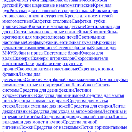
детский
Ручки шариковые неавтоматические
Крем для
рук
Рюкзаки для начальной и средней школы
Рюкзаки для
старшеклассников и студентов
Кресла для посетителей
многоместные
Салфетки столовые
Салфетки, губки,
тряпки
Сахар
Кровати и матрацы детские
Светильники для
досок
Светильники накладные и линейные
Кронштейны-
крепления для микроволновых печей
Светильники
настольные
Сейфы
Кружки
Сертификат-бумага
Крючки и
держатели самоклеящиеся
Сетевые фильтры
Крышки для
МФУ
Кубки и призы
Системные блоки
Кулеры для
воды
Сканеры
Сканеры штрихкодов
Скоросшиватели
картонные
Лаки, разбавители, грунты и
прочие
Скоросшиватели пластиковые
Скрепки, кнопки,
булавки
Лампы для
детекторов
Сливки
Смартфоны
Соковыжималки
Лампы-трубки
люминесцентные и стартеры
Соль
Ланч-боксы
Сплит-
системы
Средства для дезинфекции
Ластики
художественные
Средства для минимоек
Средства для мытья
пола
Леденцы, карамель и драже
Средства для мытья
стекол
Лезвия сменные для ножей
Средства для стирки
Ленты
декоративные
Средства для ухода за автомобилем
Лестницы и
стремянки
Линейки
Средства индивидуальной защиты
Листы-
вкладыши для монет и купюр
Средства личной
гигиены
Ложки
Средства от насекомых
Лотки горизонтальные