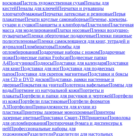
восковая
Пастель художественная сухая
Пеналы для
кистей
Пеналы для ключей
Перчатки и рукавицы
хлопчатобумажные
Перчатки латексные и резиновые
Перья
плакатные
Печати круглые самонаборные
Печенье, крекеры,
сухари и сушки
Планшеты и клипборды
Пластилин
Пластичная
масса для моделирования
Платки носовые
Пленки воздушно-
пузырчатые
Пленки оберточные подарочные
Пленки пищевые
полиэтиленовые
Пленки самоклеящиеся для книг, тетрадей и
журналов
Пломбираторы
Пломбы для
опломбирования
Подарочные наборы с ножом
Подарочные
ножи
Подвесные папки Foolscap
Подвесные папки
А4
Подгузники
Подносы
Подставки для календаря
Подставки
для книг
Подставки для ног
Подставки для подвесных
папок
Подставки для скрепок магнитные
Подставки и боксы
для CD и DVD дисков
Подставки, рамки настенные и
дверные
Покрытия на унитаз
Полотенца вафельные
Помпы для
воды
Портмоне из натуральной кожи
Портреты и
плакаты
Портфели и папки для рисунков и чертежей
Портфели
из кожи
Портфели пластиковые
Портфели форматов
А3
Портфолио
Принадлежности для кухни из
пластика
Принтеры лазерные монохромные
Принтеры
лазерные цветные
Приставки Смарт-ТВ
Прищепки
Проволока
для опломбирования
Протирочная бумага и диспенсеры к
ней
Профессиональные наборы для
художников
Разделители
Разделители для настольных