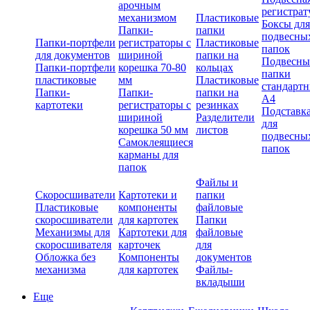
арочным
регистрат
механизмом
Пластиковые
Боксы для
Папки-
папки
подвесны
Папки-портфели
регистраторы с
Пластиковые
папок
для документов
шириной
папки на
Подвесны
Папки-портфели
корешка 70-80
кольцах
папки
пластиковые
мм
Пластиковые
стандарт
Папки-
Папки-
папки на
А4
картотеки
регистраторы с
резинках
Подставк
шириной
Разделители
для
корешка 50 мм
листов
подвесны
Самоклеящиеся
папок
карманы для
папок
Файлы и
Скоросшиватели
Картотеки и
папки
Пластиковые
компоненты
файловые
скоросшиватели
для картотек
Папки
Механизмы для
Картотеки для
файловые
скоросшивателя
карточек
для
Обложка без
Компоненты
документов
механизма
для картотек
Файлы-
вкладыши
Еще