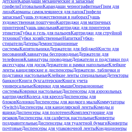
детские
Карандаши механические и запасные
грифели
Готовальни
Карандаши чернографитные
Грим для
лица
Карманы самоклеящиеся для папок
Грифели
запасные
Гуашь художественная в наборах
Гуашь
художественная поштучно
Картриджи для матричных
принтеров
Гуашь школьная
Картриджи для принтеров
этикеток
Губка и гель для пальцев
Картриджи для струйной
техники
Губки хозяйственные
Напитки
Губки-
стиратели
Датеры
Демонстрационные
системы
Кипятильники
Держатели для бейджей
Кисти для
рисования
Клавиатуры беспроводные
Держатели для
телефонов
Клавиатуры проводные
Держатели и подставки под
аксессуары для досок
Держатели и рамки напольные
Клейкие
ленты канцелярские и диспенсеры
Держатели, таблички и
подставки настольные
Клейкие ленты специальные
Детекторы
банкнот
Книги бухгалтерские
Книги учета
универсальные
Коврики для мыши
Операционные
системы
Коврики настольные
Диспенсеры для аэрозольных
картриджей
Колеса для кресел
Диспенсеры для
блоков
Колонки
Диспенсеры для жидкого мыла
Коммутаторы
(Switch)
Диспенсеры для канцелярской ленты
Комоды и
ящики
Диспенсеры для полотенец
Комплектующие для
резаков
Диспенсеры для салфеток настольные
Конверты
поздравительные
Диспенсеры для туалетной бумаги
Конверты
почтовые
Диспенсеры для упаковочной ленты
Кондиционеры