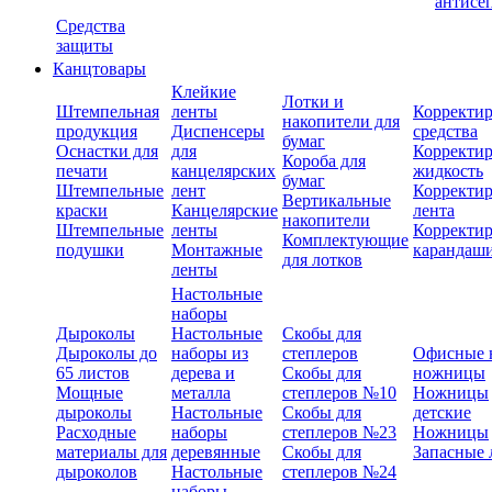
антисе
Средства
защиты
Канцтовары
Клейкие
Лотки и
Штемпельная
ленты
Корректи
накопители для
продукция
Диспенсеры
средства
бумаг
Оснастки для
для
Корректи
Короба для
печати
канцелярских
жидкость
бумаг
Штемпельные
лент
Корректи
Вертикальные
краски
Канцелярские
лента
накопители
Штемпельные
ленты
Корректи
Комплектующие
подушки
Монтажные
карандаш
для лотков
ленты
Настольные
наборы
Дыроколы
Настольные
Скобы для
Дыроколы до
наборы из
степлеров
Офисные 
65 листов
дерева и
Скобы для
ножницы
Мощные
металла
степлеров №10
Ножницы
дыроколы
Настольные
Скобы для
детские
Расходные
наборы
степлеров №23
Ножницы
материалы для
деревянные
Скобы для
Запасные 
дыроколов
Настольные
степлеров №24
наборы