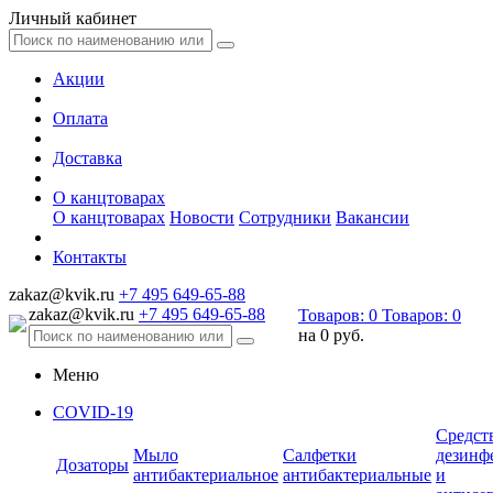
Личный кабинет
Акции
Оплата
Доставка
О канцтоварах
О канцтоварах
Новости
Сотрудники
Вакансии
Контакты
zakaz@kvik.ru
+7 495 649-65-88
zakaz@kvik.ru
+7 495 649-65-88
Товаров:
0
Товаров:
0
на
0 руб.
Меню
COVID-19
Средст
Мыло
Салфетки
дезинф
Дозаторы
антибактериальное
антибактериальные
и