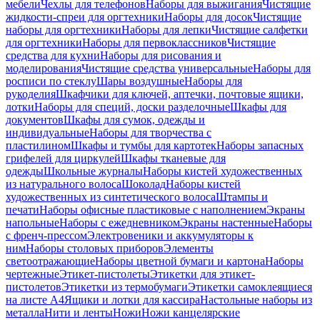
мебели
Чехлы для телефонов
Наборы для выжигания
Чистящие
жидкости-спреи для оргтехники
Наборы для досок
Чистящие
наборы для оргтехники
Наборы для лепки
Чистящие салфетки
для оргтехники
Наборы для первоклассников
Чистящие
средства для кухни
Наборы для рисования и
моделирования
Чистящие средства универсальные
Наборы для
росписи по стеклу
Шары воздушные
Наборы для
рукоделия
Шкафчики для ключей, аптечки, почтовые ящики,
лотки
Наборы для специй, доски разделочные
Шкафы для
документов
Шкафы для сумок, одежды и
индивидуальные
Наборы для творчества с
пластилином
Шкафы и тумбы для картотек
Наборы запасных
грифелей для циркулей
Шкафы тканевые для
одежды
Школьные журналы
Наборы кистей художественных
из натурального волоса
Шоколад
Наборы кистей
художественных из синтетического волоса
Штампы и
печати
Наборы офисные пластиковые с наполнением
Экраны
напольные
Наборы с ежедневником
Экраны настенные
Наборы
с френч-прессом
Электровеники и аккумуляторы к
ним
Наборы столовых приборов
Элементы
светоотражающие
Наборы цветной бумаги и картона
Наборы
чертежные
Этикет-пистолеты
Этикетки для этикет-
пистолетов
Этикетки из термобумаги
Этикетки самоклеящиеся
на листе А4
Ящики и лотки для кассира
Настольные наборы из
металла
Нити и ленты
Ножи
Ножи канцелярские