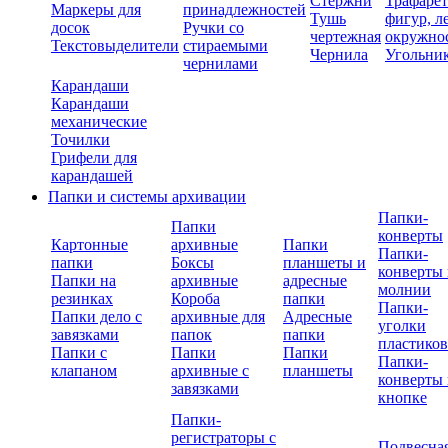
Стержни
Трафаре
Маркеры для
принадлежностей
Тушь
фигур, л
досок
Ручки со
чертежная
окружно
Текстовыделители
стираемыми
Чернила
Угольни
чернилами
Карандаши
Карандаши
механические
Точилки
Грифели для
карандашей
Папки и системы архивации
Папки-
Папки
конверты
Картонные
архивные
Папки
Папки-
папки
Боксы
планшеты и
конверты 
Папки на
архивные
адресные
молнии
резинках
Короба
папки
Папки-
Папки дело с
архивные для
Адресные
уголки
завязками
папок
папки
пластико
Папки с
Папки
Папки
Папки-
клапаном
архивные с
планшеты
конверты 
завязками
кнопке
Папки-
регистраторы с
Подвесна