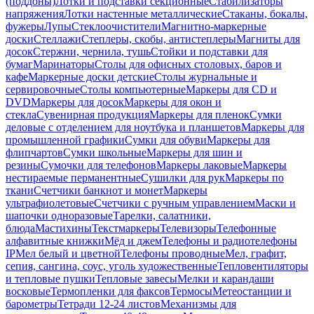
(поддоны)
Лотки и подставки секционные
Стабилизаторы
напряжения
Лотки настенные металлические
Стаканы, бокалы,
фужеры
Лупы
Стеклоочистители
Магнитно-маркерные
доски
Стеллажи
Степлеры, скобы, антистеплеры
Магниты для
досок
Стержни, чернила, тушь
Стойки и подставки для
бумаг
Маринаторы
Столы для офисных столовых, баров и
кафе
Маркерные доски детские
Столы журнальные и
сервировочные
Столы компьютерные
Маркеры для CD и
DVD
Маркеры для досок
Маркеры для окон и
стекла
Сувенирная продукция
Маркеры для пленок
Сумки
деловые с отделением для ноутбука и планшетов
Маркеры для
промышленной графики
Сумки для обуви
Маркеры для
флипчартов
Сумки школьные
Маркеры для шин и
резины
Сумочки для телефонов
Маркеры лаковые
Маркеры
нестираемые перманентные
Сушилки для рук
Маркеры по
ткани
Счетчики банкнот и монет
Маркеры
ультрафиолетовые
Счетчики с ручным управлением
Маски и
шапочки одноразовые
Тарелки, салатники,
блюда
Мастихины
Текстмаркеры
Телевизоры
Телефонные
алфавитные книжки
Мёд и джем
Телефоны и радиотелефоны
IP
Мел белый и цветной
Телефоны проводные
Мел, графит,
сепия, сангина, соус, уголь художественные
Тепловентиляторы
и тепловые пушки
Тепловые завесы
Мелки и карандаши
восковые
Термопленки для факсов
Термосы
Метеостанции и
барометры
Тетради 12-24 листов
Механизмы для