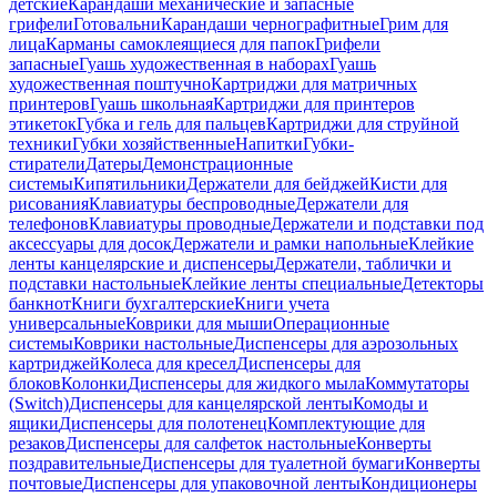
детские
Карандаши механические и запасные
грифели
Готовальни
Карандаши чернографитные
Грим для
лица
Карманы самоклеящиеся для папок
Грифели
запасные
Гуашь художественная в наборах
Гуашь
художественная поштучно
Картриджи для матричных
принтеров
Гуашь школьная
Картриджи для принтеров
этикеток
Губка и гель для пальцев
Картриджи для струйной
техники
Губки хозяйственные
Напитки
Губки-
стиратели
Датеры
Демонстрационные
системы
Кипятильники
Держатели для бейджей
Кисти для
рисования
Клавиатуры беспроводные
Держатели для
телефонов
Клавиатуры проводные
Держатели и подставки под
аксессуары для досок
Держатели и рамки напольные
Клейкие
ленты канцелярские и диспенсеры
Держатели, таблички и
подставки настольные
Клейкие ленты специальные
Детекторы
банкнот
Книги бухгалтерские
Книги учета
универсальные
Коврики для мыши
Операционные
системы
Коврики настольные
Диспенсеры для аэрозольных
картриджей
Колеса для кресел
Диспенсеры для
блоков
Колонки
Диспенсеры для жидкого мыла
Коммутаторы
(Switch)
Диспенсеры для канцелярской ленты
Комоды и
ящики
Диспенсеры для полотенец
Комплектующие для
резаков
Диспенсеры для салфеток настольные
Конверты
поздравительные
Диспенсеры для туалетной бумаги
Конверты
почтовые
Диспенсеры для упаковочной ленты
Кондиционеры