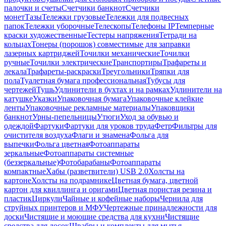
палочки и счеты
Счетчики банкнот
Счетчики
монет
Тазы
Тележки грузовые
Тележки для подвесных
папок
Тележки уборочные
Телескопы
Телефоны IP
Темперные
краски художественные
Тестеры напряжения
Тетради на
кольцах
Тонеры (порошок) совместимые для заправки
лазерных картриджей
Точилки механические
Точилки
ручные
Точилки электрические
Транспортиры
Трафареты и
лекала
Трафареты-раскраски
Треугольники
Тряпки для
пола
Туалетная бумага профессиональная
Тубусы для
чертежей
Тушь
Удлинители в бухтах и на рамках
Удлинители на
катушке
Указки
Упаковочная бумага
Упаковочные клейкие
ленты
Упаковочные рекламные материалы
Упаковщики
банкнот
Урны-пепельницы
Утюги
Уход за обувью и
одеждой
Фартуки
Фартуки для уроков труда
Фетр
Фильтры для
очистителя воздуха
Флаги и знамена
Фольга для
выпечки
Фольга цветная
Фотоаппараты
зеркальные
Фотоаппараты системные
(беззеркальные)
Фотобарабаны
Фотоаппараты
компактные
Хабы (разветвители) USB 2.0
Холсты на
картоне
Холсты на подрамнике
Цветная бумага, цветной
картон для квиллинга и оригами
Цветная пористая резина и
пластик
Циркули
Чайные и кофейные наборы
Чернила для
струйных принтеров и МФУ
Чертежные принадлежности для
доски
Чистящие и моющие средства для кухни
Чистящие
средства для досок
Швабры и комплекты для мытья