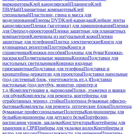
маркираторы
Клей канцелярский
Планинги
Клей
ПВА
Чай
Планшетные компьютеры
Клей
специальный
Пластилин, глина и масса для
моделирования
Плееры DVD
Клей-карандаш
Клейкие ленты
канцелярские
Пленки (заготовки) для ламинирования
Пленки
для Оверхед-проекторов
Пленки защитные для планшетных
компьютеров
Ключницы из натуральной кожи
Пленки
защитные для телефонов
Плитки электрические
Книги для
кулинарных рецептов
Плоттеры
Книги и
справочники
Книжки-пособия
Поддоны для бумаг
Книжки-
раскраски
Подметальные машины
Кнопки
Подставки для
настольных светильников
Коврики входные
грязезащитные
Подставки для телефона
Подставки и
кронштейны-держатели для проектора
Подставки напольные
(под системный блок, уничтожитель ит.д.)
Подставки
настольные (под ноутбук, монитор, принтер и
т.д.)
Комплектующие к дыроколам
Полки, этажерки и ящики
для обуви
Комплекты для ремонта, контейнеры для
отработанных чернил, стойки
Полотенца бумажные офисно-
бытовые
Комплекты для ремонта, оптические блоки
Полотенца
бумажные профессиональные
Полотеры
Кондиционеры для
белья
Кондиционеры для детского белья
Портфолио,
расписания уроков, закладки
Конструкторы
Контейнеры для
хранения и СВЧ
Приборы для укладки волос
Контейнеры и
ведра для мусора
Принадлежности для черчения
Принтеры