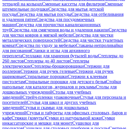
тетрадей на кольцах
Сменные кассеты для фильтров
Сменные
штемпельные подушки
Средства для мытья детской
посуды
Средства для мытья посуды
Средства для отбеливания
и удаления пятен
Средства для посудомоечных
машин
Средства для прочистки канализационных
труб
Средства для смягчения воды и удаления накипи
Средства
для чистки ковров и мягкой мебели
Средства для чистки
металлических поверхностей
Средства для чистки туалетных
комнат
Средства по уходу за мебелью
Стаканы-непроливайки
для рисования
Станки и иглы для архивного
переплета
Стеллажи для хранения бутылей воды
Степлеры до
260 листов
Степлеры до 40 листов
Степлеры
электрические
Степлеры-брошюровщики
Стержни для
роллеров
Стержни для ручек гелевые
Стержни для ручек
шариковые
Стиральные порошки
Стержни к клеевым
пистолетам
Стиральные порошки для детского белья
Стойки
напольные для каталогов, журналов и рекламы
Столы для
дошкольных учреждений
Столы для учебных
заведений
Стрейч-пленки упаковочные
Стулья для персонала и
посетителей
Стулья для школ и других учебных
заведений
Стулья и скамьи для дошкольных
учреждений
Стулья и табуреты для офисных столовых, баров и
кафе
Стяжки (хомуты)
Сумки из натуральной кожи
Сумки
инкассаторские и мешки для монет
Сушилки для
продуктов
Сушилки для столовых приборов и посуды
Счетные