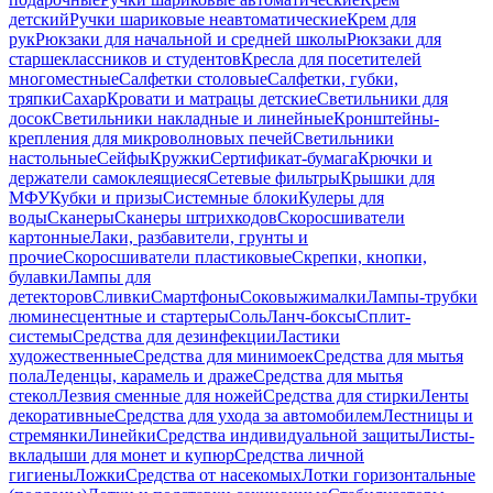
детский
Ручки шариковые неавтоматические
Крем для
рук
Рюкзаки для начальной и средней школы
Рюкзаки для
старшеклассников и студентов
Кресла для посетителей
многоместные
Салфетки столовые
Салфетки, губки,
тряпки
Сахар
Кровати и матрацы детские
Светильники для
досок
Светильники накладные и линейные
Кронштейны-
крепления для микроволновых печей
Светильники
настольные
Сейфы
Кружки
Сертификат-бумага
Крючки и
держатели самоклеящиеся
Сетевые фильтры
Крышки для
МФУ
Кубки и призы
Системные блоки
Кулеры для
воды
Сканеры
Сканеры штрихкодов
Скоросшиватели
картонные
Лаки, разбавители, грунты и
прочие
Скоросшиватели пластиковые
Скрепки, кнопки,
булавки
Лампы для
детекторов
Сливки
Смартфоны
Соковыжималки
Лампы-трубки
люминесцентные и стартеры
Соль
Ланч-боксы
Сплит-
системы
Средства для дезинфекции
Ластики
художественные
Средства для минимоек
Средства для мытья
пола
Леденцы, карамель и драже
Средства для мытья
стекол
Лезвия сменные для ножей
Средства для стирки
Ленты
декоративные
Средства для ухода за автомобилем
Лестницы и
стремянки
Линейки
Средства индивидуальной защиты
Листы-
вкладыши для монет и купюр
Средства личной
гигиены
Ложки
Средства от насекомых
Лотки горизонтальные