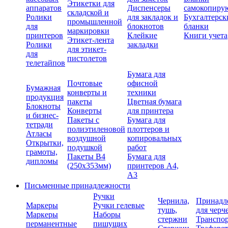
Этикетки для
аппаратов
Диспенсеры
самокопиру
складской и
Ролики
для закладок и
Бухгалтерск
промышленной
для
блокнотов
бланки
маркировки
принтеров
Клейкие
Книги учета
Этикет-лента
Ролики
закладки
для этикет-
для
пистолетов
телетайпов
Бумага для
Почтовые
офисной
Бумажная
конверты и
техники
продукция
пакеты
Цветная бумага
Блокноты
Конверты
для принтера
и бизнес-
Пакеты с
Бумага для
тетради
полиэтиленовой
плоттеров и
Атласы
воздушной
копировальных
Открытки,
подушкой
работ
грамоты,
Пакеты В4
Бумага для
дипломы
(250х353мм)
принтеров А4,
А3
Письменные принадлежности
Ручки
Чернила,
Принадл
Маркеры
Ручки гелевые
тушь,
для черч
Маркеры
Наборы
стержни
Транспо
перманентные
пишущих