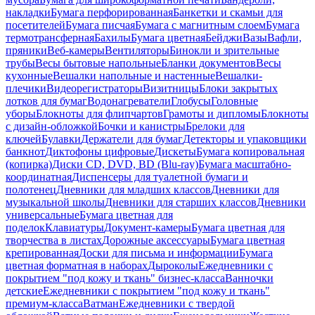
накладки
Бумага перфорированная
Банкетки и скамьи для
посетителей
Бумага писчая
Бумага с магнитным слоем
Бумага
термотрансферная
Бахилы
Бумага цветная
Бейджи
Вазы
Вафли,
пряники
Веб-камеры
Вентиляторы
Бинокли и зрительные
трубы
Весы бытовые напольные
Бланки документов
Весы
кухонные
Вешалки напольные и настенные
Вешалки-
плечики
Видеорегистраторы
Визитницы
Блоки закрытых
лотков для бумаг
Водонагреватели
Глобусы
Головные
уборы
Блокноты для флипчартов
Грамоты и дипломы
Блокноты
с дизайн-обложкой
Бочки и канистры
Брелоки для
ключей
Булавки
Держатели для бумаг
Детекторы и упаковщики
банкнот
Диктофоны цифровые
Дискеты
Бумага копировальная
(копирка)
Диски CD, DVD, BD (Blu-ray)
Бумага масштабно-
координатная
Диспенсеры для туалетной бумаги и
полотенец
Дневники для младших классов
Дневники для
музыкальной школы
Дневники для старших классов
Дневники
универсальные
Бумага цветная для
поделок
Клавиатуры
Документ-камеры
Бумага цветная для
творчества в листах
Дорожные аксессуары
Бумага цветная
крепированная
Доски для письма и информации
Бумага
цветная форматная в наборах
Дыроколы
Ежедневники с
покрытием "под кожу и ткань" бизнес-класса
Ванночки
детские
Ежедневники с покрытием "под кожу и ткань"
премиум-класса
Ватман
Ежедневники с твердой