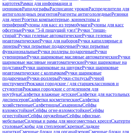
картотек
Рамки для информации и
ценников
Рапидографы
Расписание уроков
Распределители для
антигололедных реагентов
Реагенты антигололедные
Резинки
для денег
Розетки компьютерные, коннекторы и
периферия
Рулоны для касс из термобумаги
Рулоны для касс
офсетные
Ручки "5-й пишущий узел"
Ручки "пиши-
стирай"
Ручки гелевые автоматические
Ручки гелевые
неавтоматические
Ручки для наборов
Ручки капиллярные и
линеры
Ручки перьевые подарочные
Ручки перьевые
функциональные
Ручки роллеры подарочные
Ручки
сувенирные
Ручки шариковые масляные автоматические
Ручки
шариковые масляные неавтоматические
Ручки шариковые на
подставке
Ручки шариковые на шнурке
Ручки шариковые
неавтоматические с колпачком
Ручки шариковые
подарочные
Ручки-роллеры
Ручки-стилусы
Ручной
инструмент
Рюкзаки городские / для старшеклассников и
студентов
Рюкзаки городские с отделением для
ноутбука
Салфетки влажные детские
Салфетки для настольных
диспенсеров
Салфетки косметические
Салфетки
хозяйственные
Салфетницы
Сахарницы
Сейфы
взломостойкие
Сейфы огне-взломостойкие
Сейфы
огнестойкие
Сейфы оружейные
Сейфы офисные,
мебельные
Сиденья и рамы для многоместных кресел
Скатерти
столовые
Скобы для степлеров
Скрепки
Сладкие
напитки
Сменные блоки для органайзеров
Сменные блоки для