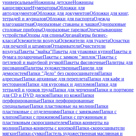
универсальные
Ножницы детские
Ножницы
канцелярские
Нумераторы
Обложки для
автодокументов
Обложки для документов
Обложки для книг,
тетрадей и журналов
Обложки для паспорта
Одежда
влагозащитная
Одноразовые стаканы и чашки
Одноразовые
столовые приборы
Одноразовые тарелки
Опечатывающие
устройства
Опоры для спины
Органайзеры бизнес-
класса
Освежители воздуха
Освежители для туалета
Оснастки
для печатей и штампов
Отпариватели
Очистители
воздуха
Пакеты "майка"
Пакеты для упаковки купюр
Пакеты и
бумага подарочные
Пакеты с замком "зиплок"
Пакеты с
петлевой и вырубной ручкой
Пакеты фасовочные
Палитры для
рисования
Палитры художественные
Панели для
демосистем
Папки "Дело" без скоросшивателя
Папки
адресные
Папки архивные для переплета
Папки для кафе и
ресторанов
Папки для курсовых и дипломов
Папки для
тетрадей и уроков труда
Папки для черчения
Папки и портмоне
для CD и DVD дисков
Папки из кожи
Папки
перфорированные
Папки перфорированные
специальные
Папки пластиковые на молнии
Папки
пластиковые с отделениями
Папки с завязками
Папки с
клипом
Папки с прижимом
Папки с пружинным и
пластиковым скоросшивателем
Папки-конверты на
молнии
Папки-конверты с кнопкой
Папки-скоросшиватели
мягкие
Папки-сумки
Пастель художественная маслянная и