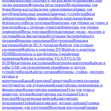
обложкой
Ватные палочки и диски
Еженедельники
Жесткие
диски внешние
Журналы регистрации
Ведра
Зажимы для
бумаг
Веера-кассы
Закладки самоклеящиеся
Замки для
ноутбуков
Записные книжки
Зарядные устройства
Весы
лабораторные
Зефир, мармелад
Весы напольные
Знаки
безопасности
Весы почтовые
Инвентарь для уборки на улице и
реагенты
Весы с печатью этикеток
Инвентарь для уборки
помещений
Весы торговые
Интерактивные доски, дисплеи и
системы
Весы фасовочные
Источники бесперебойного
питания
Вешалки напольные
Йогуртницы
Вешалки
настенные
Кабели RCA (тюльпан)
Кабели для сетевых
соединений
Кабели и адаптеры DVI
Кабели и адаптеры
HDMI
Визитницы и кредитницы однорядные
карманные
Кабели и адаптеры VGA/SVGA (D-
SUB)
Визитницы настольные
Визитницы-картотеки
Кабели и
хабы USB для подключения периферии и других
устройств
Вилки
Кабели питания
Витрины, стойки, дисплеи,
кружки и
монетницы
Какао
Календари
Гарнитуры
Вспомогательные
инструменты для художников
Калькуляторы инженерные и
финансовые
Калькуляторы карманные
Гели для душа и
шампуни детские
Калькуляторы настольные
Гели и
блестки
Металлическая мебель
Калькуляторы
печатающие
Гербы
Канцелярские детские наборы
Головки
печатающие для плоттеров
Молочная продукция
Горшки