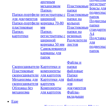
арочным
регистрат
механизмом
Пластиковые
Боксы для
Папки-
папки
подвесны
Папки-портфели
регистраторы с
Пластиковые
папок
для документов
шириной
папки на
Подвесны
Папки-портфели
корешка 70-80
кольцах
папки
пластиковые
мм
Пластиковые
стандарт
Папки-
Папки-
папки на
А4
картотеки
регистраторы с
резинках
Подставк
шириной
Разделители
для
корешка 50 мм
листов
подвесны
Самоклеящиеся
папок
карманы для
папок
Файлы и
Скоросшиватели
Картотеки и
папки
Пластиковые
компоненты
файловые
скоросшиватели
для картотек
Папки
Механизмы для
Картотеки для
файловые
скоросшивателя
карточек
для
Обложка без
Компоненты
документов
механизма
для картотек
Файлы-
вкладыши
Еще