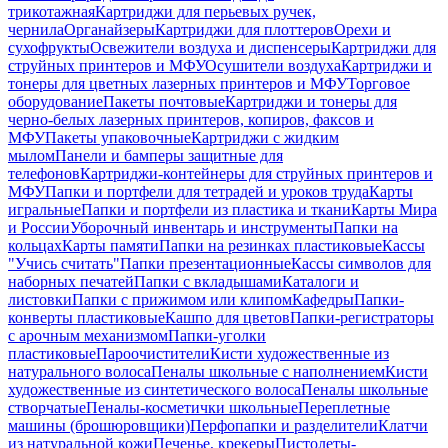
трикотажная
Картриджи для перьевых ручек,
чернила
Органайзеры
Картриджи для плоттеров
Орехи и
сухофрукты
Освежители воздуха и диспенсеры
Картриджи для
струйных принтеров и МФУ
Осушители воздуха
Картриджи и
тонеры для цветных лазерных принтеров и МФУ
Торговое
оборудование
Пакеты почтовые
Картриджи и тонеры для
черно-белых лазерных принтеров, копиров, факсов и
МФУ
Пакеты упаковочные
Картриджи с жидким
мылом
Панели и бамперы защитные для
телефонов
Картриджи-контейнеры для струйных принтеров и
МФУ
Папки и портфели для тетрадей и уроков труда
Карты
игральные
Папки и портфели из пластика и ткани
Карты Мира
и России
Уборочный инвентарь и инструменты
Папки на
кольцах
Карты памяти
Папки на резинках пластиковые
Кассы
"Учись считать"
Папки презентационные
Кассы символов для
наборных печатей
Папки с вкладышами
Каталоги и
листовки
Папки с прижимом или клипом
Кафедры
Папки-
конверты пластиковые
Кашпо для цветов
Папки-регистраторы
с арочным механизмом
Папки-уголки
пластиковые
Пароочистители
Кисти художественные из
натурального волоса
Пеналы школьные с наполнением
Кисти
художественные из синтетического волоса
Пеналы школьные
створчатые
Пеналы-косметички школьные
Переплетные
машины (брошюровщики)
Перфопапки и разделители
Клатчи
из натуральной кожи
Печенье, крекеры
Пистолеты-