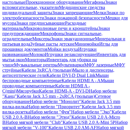
настольные
Проекционное оборудование
Мегафоны
Знаки
вспомогательные, указатели
Медицинские средства
индивидуальной защиты
Знаки запрещающие
Мелки
Знаки по
электробезопасности
Знаки пожарной безопасности
Мешки для
мусора
Знаки предписывающие
Расходные
материалы
Микроволновые печи и кронштейны
Знаки
предупреждающие
Микрофоны
Знаки сигнальные,
оградительные
Миксеры
Знаки эвакуационные
Минеральная и
питьевая вода
Зубные пасты детские
Минимойки
Иглы для
прошивки документов
Мойки воздуха
Игрушки
развивающие
Молоко
Игрушки релаксирующие
Инвентарь для
мытья окон
Мониторы
Инвентарь для уборки на
улице
Музыкальные центры
Мультиварки
МФУ лазерные
МФУ
струйные
Кабели 3xRCA (тюльпан)
Мыло и диспенсеры,
антисептические гели
Кабели DVI-D Dual Link
Мыши
беспроводные компьютерные
Кабели HDMI A - A
Мыши
проводные компьютерные
Кабели HDMI A -
C(mini)
Мясорубки
Кабели HDMI-A - DVI-D
Набор мебели
"Канц"
Кабели Jack 3.5 mm - 2xRCA (тюльпан)
Сетевое
оборудование
Набор мебели "Монолит"
Кабели Jack 3.5 mm
вилка-вилка
Набор мебели "Приоритет"
Кабели Jack 3.5 mm
вилка-розетка
Набор мебели "Фея"
Набор мебели "Эко"
Кабели
USB 2.0 A-B
Набор мебели "Этюд"
Кабели USB 2.0 A-Micro
B
Набор мягкой мебели "Club"
Кабели USB 2.0 A-Mini 5P
Набор
мягкой мебели "V-100"
Кабели USB 2.0 AM-AF
Набор мягкой