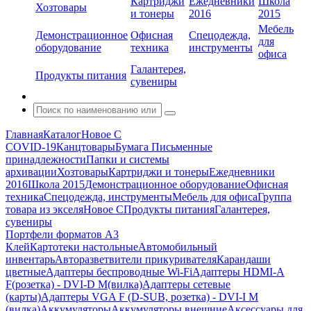
Картриджи
Ежедневники
Школа
Хозтовары
и тонеры
2016
2015
Мебель
Демонстрационное
Офисная
Спецодежда,
для
оборудование
техника
инструменты
офиса
Галантерея,
Продукты питания
сувениры
Главная
Каталог
Новое С
COVID-19
Канцтовары
Бумага
Письменные
принадлежности
Папки и системы
архивации
Хозтовары
Картриджи и тонеры
Ежедневники
2016
Школа 2015
Демонстрационное оборудование
Офисная
техника
Спецодежда, инструменты
Мебель для офиса
Группа
товара из экселя
Новое С
Продукты питания
Галантерея,
сувениры
Портфели форматов А3
Клей
Картотеки настольные
Автомобильный
инвентарь
Авторазветвители прикуривателя
Карандаши
цветные
Адаптеры беспроводные Wi-Fi
Адаптеры HDMI-A
F(розетка) - DVI-D M(вилка)
Адаптеры сетевые
(карты)
Адаптеры VGA F (D-SUB, розетка) - DVI-I M
(вилка)
Аккумуляторы
Аккумуляторы внешние
Аксессуары для