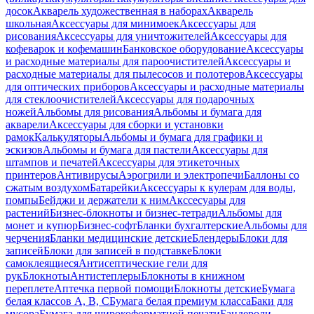
досок
Акварель художественная в наборах
Акварель
школьная
Аксессуары для минимоек
Аксессуары для
рисования
Аксессуары для уничтожителей
Аксессуары для
кофеварок и кофемашин
Банковское оборудование
Аксессуары
и расходные материалы для пароочистителей
Аксессуары и
расходные материалы для пылесосов и полотеров
Аксессуары
для оптических приборов
Аксессуары и расходные материалы
для стеклоочистителей
Аксессуары для подарочных
ножей
Альбомы для рисования
Альбомы и бумага для
акварели
Аксессуары для сборки и установки
рамок
Калькуляторы
Альбомы и бумага для графики и
эскизов
Альбомы и бумага для пастели
Аксессуары для
штампов и печатей
Аксессуары для этикеточных
принтеров
Антивирусы
Аэрогрили и электропечи
Баллоны со
сжатым воздухом
Батарейки
Аксессуары к кулерам для воды,
помпы
Бейджи и держатели к ним
Акссесуары для
растений
Бизнес-блокноты и бизнес-тетради
Альбомы для
монет и купюр
Бизнес-софт
Бланки бухгалтерские
Альбомы для
черчения
Бланки медицинские детские
Блендеры
Блоки для
записей
Блоки для записей в подставке
Блоки
самоклеящиеся
Антисептические гели для
рук
Блокноты
Антистеплеры
Блокноты в книжном
переплете
Аптечка первой помощи
Блокноты детские
Бумага
белая классов А, В, С
Бумага белая премиум класса
Баки для
мусора
Бумага для широкоформатной печати
Бандероли,