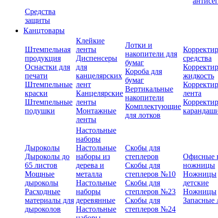
антисе
Средства
защиты
Канцтовары
Клейкие
Лотки и
Штемпельная
ленты
Корректи
накопители для
продукция
Диспенсеры
средства
бумаг
Оснастки для
для
Корректи
Короба для
печати
канцелярских
жидкость
бумаг
Штемпельные
лент
Корректи
Вертикальные
краски
Канцелярские
лента
накопители
Штемпельные
ленты
Корректи
Комплектующие
подушки
Монтажные
карандаш
для лотков
ленты
Настольные
наборы
Дыроколы
Настольные
Скобы для
Дыроколы до
наборы из
степлеров
Офисные 
65 листов
дерева и
Скобы для
ножницы
Мощные
металла
степлеров №10
Ножницы
дыроколы
Настольные
Скобы для
детские
Расходные
наборы
степлеров №23
Ножницы
материалы для
деревянные
Скобы для
Запасные 
дыроколов
Настольные
степлеров №24
наборы