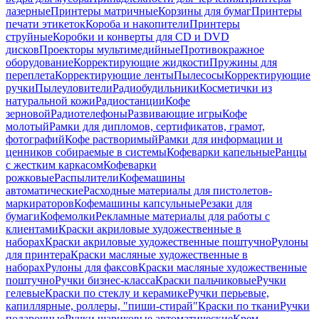
лазерные
Принтеры матричные
Корзины для бумаг
Принтеры
печати этикеток
Короба и накопители
Принтеры
струйные
Коробки и конверты для CD и DVD
дисков
Проекторы мультимедийные
Противокражное
оборудование
Корректирующие жидкости
Пружины для
переплета
Корректирующие ленты
Пылесосы
Корректирующие
ручки
Пылеуловители
Радиобудильники
Косметички из
натуральной кожи
Радиостанции
Кофе
зерновой
Радиотелефоны
Развивающие игры
Кофе
молотый
Рамки для дипломов, сертификатов, грамот,
фотографий
Кофе растворимый
Рамки для информации и
ценников собираемые в системы
Кофеварки капельные
Ранцы
с жестким каркасом
Кофеварки
рожковые
Распылители
Кофемашины
автоматические
Расходные материалы для пистолетов-
маркираторов
Кофемашины капсульные
Резаки для
бумаги
Кофемолки
Рекламные материалы для работы с
клиентами
Краски акриловые художественные в
наборах
Краски акриловые художественные поштучно
Рулоны
для принтера
Краски масляные художественные в
наборах
Рулоны для факсов
Краски масляные художественные
поштучно
Ручки бизнес-класса
Краски пальчиковые
Ручки
гелевые
Краски по стеклу и керамике
Ручки перьевые,
капиллярные, роллеры, "пиши-стирай"
Краски по ткани
Ручки
подарочные
Ручки шариковые автоматические
Крем