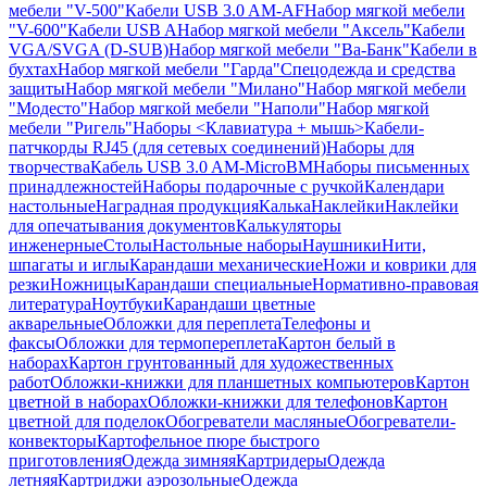
мебели "V-500"
Кабели USB 3.0 AM-AF
Набор мягкой мебели
"V-600"
Кабели USB A
Набор мягкой мебели "Аксель"
Кабели
VGA/SVGA (D-SUB)
Набор мягкой мебели "Ва-Банк"
Кабели в
бухтах
Набор мягкой мебели "Гарда"
Спецодежда и средства
защиты
Набор мягкой мебели "Милано"
Набор мягкой мебели
"Модесто"
Набор мягкой мебели "Наполи"
Набор мягкой
мебели "Ригель"
Наборы <Клавиатура + мышь>
Кабели-
патчкорды RJ45 (для сетевых соединений)
Наборы для
творчества
Кабель USB 3.0 AM-MicroBM
Наборы письменных
принадлежностей
Наборы подарочные с ручкой
Календари
настольные
Наградная продукция
Калька
Наклейки
Наклейки
для опечатывания документов
Калькуляторы
инженерные
Столы
Настольные наборы
Наушники
Нити,
шпагаты и иглы
Карандаши механические
Ножи и коврики для
резки
Ножницы
Карандаши специальные
Нормативно-правовая
литература
Ноутбуки
Карандаши цветные
акварельные
Обложки для переплета
Телефоны и
факсы
Обложки для термопереплета
Картон белый в
наборах
Картон грунтованный для художественных
работ
Обложки-книжки для планшетных компьютеров
Картон
цветной в наборах
Обложки-книжки для телефонов
Картон
цветной для поделок
Обогреватели масляные
Обогреватели-
конвекторы
Картофельное пюре быстрого
приготовления
Одежда зимняя
Картридеры
Одежда
летняя
Картриджи аэрозольные
Одежда