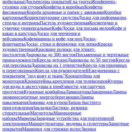
мобильные
Диспенсеры покрытий на унитаз
Конференц-
столики для стульев
Конфеты в коробках
Конфеты
фасованные
Короба архивные и папки с завязками
Коробки
картонные
Корректирующие средства
Доски для информации,
стенды и витрины
Пастель художественная
Косметички и
сумочки универсальные
Кофе
Доски для письма мелом
Кофе и
какао в капсулах
Доски для черчения и
рейсшины
Кофемашины и кофе для них
Доски-
флипчарты
Доски, стеки и формочки для лепки
Краски
художественные
Красящие ролики для этикет-
пистолетов
Дыроколы до 300 листов
Письменные и чертежные
принадлежности
Кресла детские
Дыроколы до 50 листов
Кресла
для персонала
Дыроколы на 1 отверстие
Кресла для приемных
и переговорных
Кресла для руководителей
Ежедневники с
покрытием "под кожу и ткань"
Кронштейны для
мониторов
Кронштейны-крепления для телевизоров
Кулеры
для воды и аксессуары к ним
Емкости для сыпучих
продуктов
Кухонные комбайны
Ламинаторы
Заварники
Лампы
люминесцентные энергосберегающие
Лампы
накаливания
Зажимы для купюр
Лапша быстрого
приготовления
Закладки
Ластики, резинки
стирательные
Магнитолы
Маникюрные
наборы
Маркеры
Зарядные устройства для портативной
электроники
Маршрутизаторы, модемы и сплиттеры
Защитные
покрытия
Машинки для стрижки волос
Звонки