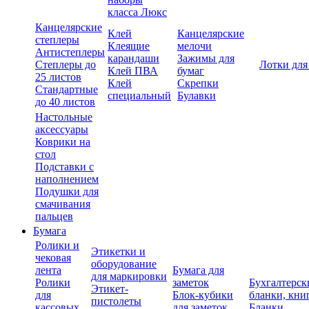
класса Люкс
Канцелярские
Клей
Канцелярские
степлеры
Клеящие
мелочи
Антистеплеры
карандаши
Зажимы для
Степлеры до
Лотки для
Клей ПВА
бумаг
25 листов
Клей
Скрепки
Стандартные
специальный
Булавки
до 40 листов
Настольные
аксессуары
Коврики на
стол
Подставки с
наполнением
Подушки для
смачивания
пальцев
Бумага
Ролики и
Этикетки и
чековая
оборудование
лента
Бумага для
для маркировки
Ролики
заметок
Бухгалтерск
Этикет-
для
Блок-кубики
бланки, кни
пистолеты
кассовых
для заметок
Бланки