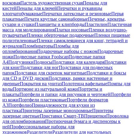
восковая
Пастель художественная сухая
Пеналы для
кистей
Пеналы для ключей
Перчатки и рукавицы
хлопчатобумажные
Перчатки латексные и резиновые
Перья
плакатные
Печати круглые самонаборные
Печенье, крекеры,
сухари и сушки
Планшеты и клипборды
Пластилин
Пластичная
масса для моделирования
Платки носовые
Пленки воздушно-
пузырчатые
Пленки оберточные подарочные
Пленки пищевые
полиэтиленовые
Пленки самоклеящиеся для книг, тетрадей и
журналов
Пломбираторы
Пломбы для
опломбирования
Подарочные наборы с ножом
Подарочные
ножи
Подвесные папки Foolscap
Подвесные папки
А4
Подгузники
Подносы
Подставки для календаря
Подставки
для книг
Подставки для ног
Подставки для подвесных
папок
Подставки для скрепок магнитные
Подставки и боксы
для CD и DVD дисков
Подставки, рамки настенные и
дверные
Покрытия на унитаз
Полотенца вафельные
Помпы для
воды
Портмоне из натуральной кожи
Портреты и
плакаты
Портфели и папки для рисунков и чертежей
Портфели
из кожи
Портфели пластиковые
Портфели форматов
А3
Портфолио
Принадлежности для кухни из
пластика
Принтеры лазерные монохромные
Принтеры
лазерные цветные
Приставки Смарт-ТВ
Прищепки
Проволока
для опломбирования
Протирочная бумага и диспенсеры к
ней
Профессиональные наборы для
художников
Разделители
Разделители для настольных