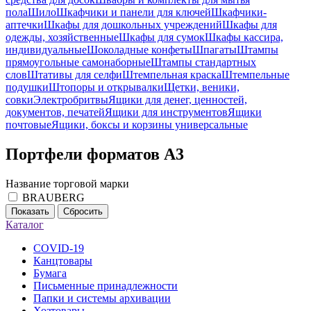
пола
Шило
Шкафчики и панели для ключей
Шкафчики-
аптечки
Шкафы для дошкольных учреждений
Шкафы для
одежды, хозяйственные
Шкафы для сумок
Шкафы кассира,
индивидуальные
Шоколадные конфеты
Шпагаты
Штампы
прямоугольные самонаборные
Штампы стандартных
слов
Штативы для селфи
Штемпельная краска
Штемпельные
подушки
Штопоры и открывалки
Щетки, веники,
совки
Электробритвы
Ящики для денег, ценностей,
документов, печатей
Ящики для инструментов
Ящики
почтовые
Ящики, боксы и корзины универсальные
Портфели форматов А3
Название торговой марки
BRAUBERG
Показать
Сбросить
Каталог
COVID-19
Канцтовары
Бумага
Письменные принадлежности
Папки и системы архивации
Хозтовары