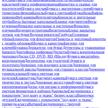
накладки
Бумага перфорированная
Банкетки и скамьи для
посетителей
Бумага писчая
Бумага с магнитным слоем
Бумага
термотрансферная
Бахилы
Бумага цветная
Бейджи
Вазы
Вафли,
пряники
Веб-камеры
Вентиляторы
Бинокли и зрительные
трубы
Весы бытовые напольные
Бланки документов
Весы
кухонные
Вешалки напольные и настенные
Вешалки-
плечики
Видеорегистраторы
Визитницы
Блоки закрытых
лотков для бумаг
Водонагреватели
Глобусы
Головные
уборы
Блокноты для флипчартов
Грамоты и дипломы
Блокноты
с дизайн-обложкой
Бочки и канистры
Брелоки для
ключей
Булавки
Держатели для бумаг
Детекторы и упаковщики
банкнот
Диктофоны цифровые
Дискеты
Бумага копировальная
(копирка)
Диски CD, DVD, BD (Blu-ray)
Бумага масштабно-
координатная
Диспенсеры для туалетной бумаги и
полотенец
Дневники для младших классов
Дневники для
музыкальной школы
Дневники для старших классов
Дневники
универсальные
Бумага цветная для
поделок
Клавиатуры
Документ-камеры
Бумага цветная для
творчества в листах
Дорожные аксессуары
Бумага цветная
крепированная
Доски для письма и информации
Бумага
цветная форматная в наборах
Дыроколы
Ежедневники с
покрытием "под кожу и ткань" бизнес-класса
Ванночки
детские
Ежедневники с покрытием "под кожу и ткань"
премиум-класса
Ватман
Ежедневники с твердой