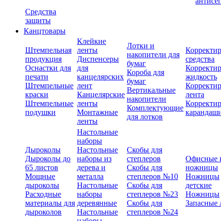
антисе
Средства
защиты
Канцтовары
Клейкие
Лотки и
Штемпельная
ленты
Корректи
накопители для
продукция
Диспенсеры
средства
бумаг
Оснастки для
для
Корректи
Короба для
печати
канцелярских
жидкость
бумаг
Штемпельные
лент
Корректи
Вертикальные
краски
Канцелярские
лента
накопители
Штемпельные
ленты
Корректи
Комплектующие
подушки
Монтажные
карандаш
для лотков
ленты
Настольные
наборы
Дыроколы
Настольные
Скобы для
Дыроколы до
наборы из
степлеров
Офисные 
65 листов
дерева и
Скобы для
ножницы
Мощные
металла
степлеров №10
Ножницы
дыроколы
Настольные
Скобы для
детские
Расходные
наборы
степлеров №23
Ножницы
материалы для
деревянные
Скобы для
Запасные 
дыроколов
Настольные
степлеров №24
наборы