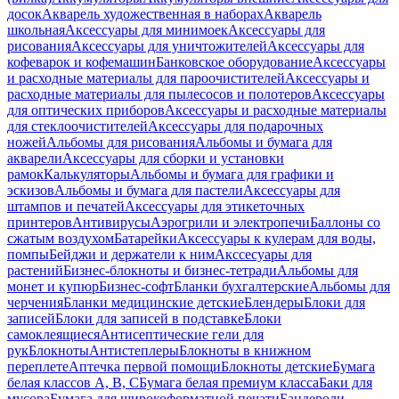
досок
Акварель художественная в наборах
Акварель
школьная
Аксессуары для минимоек
Аксессуары для
рисования
Аксессуары для уничтожителей
Аксессуары для
кофеварок и кофемашин
Банковское оборудование
Аксессуары
и расходные материалы для пароочистителей
Аксессуары и
расходные материалы для пылесосов и полотеров
Аксессуары
для оптических приборов
Аксессуары и расходные материалы
для стеклоочистителей
Аксессуары для подарочных
ножей
Альбомы для рисования
Альбомы и бумага для
акварели
Аксессуары для сборки и установки
рамок
Калькуляторы
Альбомы и бумага для графики и
эскизов
Альбомы и бумага для пастели
Аксессуары для
штампов и печатей
Аксессуары для этикеточных
принтеров
Антивирусы
Аэрогрили и электропечи
Баллоны со
сжатым воздухом
Батарейки
Аксессуары к кулерам для воды,
помпы
Бейджи и держатели к ним
Акссесуары для
растений
Бизнес-блокноты и бизнес-тетради
Альбомы для
монет и купюр
Бизнес-софт
Бланки бухгалтерские
Альбомы для
черчения
Бланки медицинские детские
Блендеры
Блоки для
записей
Блоки для записей в подставке
Блоки
самоклеящиеся
Антисептические гели для
рук
Блокноты
Антистеплеры
Блокноты в книжном
переплете
Аптечка первой помощи
Блокноты детские
Бумага
белая классов А, В, С
Бумага белая премиум класса
Баки для
мусора
Бумага для широкоформатной печати
Бандероли,