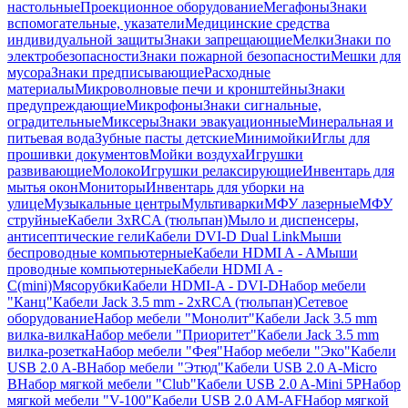
настольные
Проекционное оборудование
Мегафоны
Знаки
вспомогательные, указатели
Медицинские средства
индивидуальной защиты
Знаки запрещающие
Мелки
Знаки по
электробезопасности
Знаки пожарной безопасности
Мешки для
мусора
Знаки предписывающие
Расходные
материалы
Микроволновые печи и кронштейны
Знаки
предупреждающие
Микрофоны
Знаки сигнальные,
оградительные
Миксеры
Знаки эвакуационные
Минеральная и
питьевая вода
Зубные пасты детские
Минимойки
Иглы для
прошивки документов
Мойки воздуха
Игрушки
развивающие
Молоко
Игрушки релаксирующие
Инвентарь для
мытья окон
Мониторы
Инвентарь для уборки на
улице
Музыкальные центры
Мультиварки
МФУ лазерные
МФУ
струйные
Кабели 3xRCA (тюльпан)
Мыло и диспенсеры,
антисептические гели
Кабели DVI-D Dual Link
Мыши
беспроводные компьютерные
Кабели HDMI A - A
Мыши
проводные компьютерные
Кабели HDMI A -
C(mini)
Мясорубки
Кабели HDMI-A - DVI-D
Набор мебели
"Канц"
Кабели Jack 3.5 mm - 2xRCA (тюльпан)
Сетевое
оборудование
Набор мебели "Монолит"
Кабели Jack 3.5 mm
вилка-вилка
Набор мебели "Приоритет"
Кабели Jack 3.5 mm
вилка-розетка
Набор мебели "Фея"
Набор мебели "Эко"
Кабели
USB 2.0 A-B
Набор мебели "Этюд"
Кабели USB 2.0 A-Micro
B
Набор мягкой мебели "Club"
Кабели USB 2.0 A-Mini 5P
Набор
мягкой мебели "V-100"
Кабели USB 2.0 AM-AF
Набор мягкой