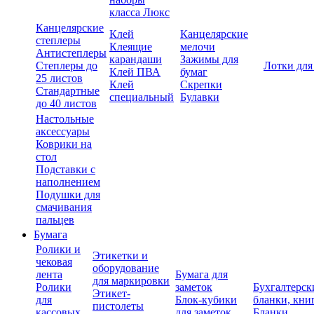
класса Люкс
Канцелярские
Клей
Канцелярские
степлеры
Клеящие
мелочи
Антистеплеры
карандаши
Зажимы для
Степлеры до
Лотки для
Клей ПВА
бумаг
25 листов
Клей
Скрепки
Стандартные
специальный
Булавки
до 40 листов
Настольные
аксессуары
Коврики на
стол
Подставки с
наполнением
Подушки для
смачивания
пальцев
Бумага
Ролики и
Этикетки и
чековая
оборудование
лента
Бумага для
для маркировки
Ролики
заметок
Бухгалтерск
Этикет-
для
Блок-кубики
бланки, кни
пистолеты
кассовых
для заметок
Бланки