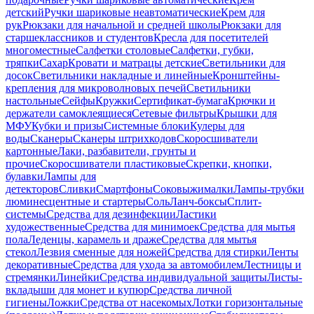
детский
Ручки шариковые неавтоматические
Крем для
рук
Рюкзаки для начальной и средней школы
Рюкзаки для
старшеклассников и студентов
Кресла для посетителей
многоместные
Салфетки столовые
Салфетки, губки,
тряпки
Сахар
Кровати и матрацы детские
Светильники для
досок
Светильники накладные и линейные
Кронштейны-
крепления для микроволновых печей
Светильники
настольные
Сейфы
Кружки
Сертификат-бумага
Крючки и
держатели самоклеящиеся
Сетевые фильтры
Крышки для
МФУ
Кубки и призы
Системные блоки
Кулеры для
воды
Сканеры
Сканеры штрихкодов
Скоросшиватели
картонные
Лаки, разбавители, грунты и
прочие
Скоросшиватели пластиковые
Скрепки, кнопки,
булавки
Лампы для
детекторов
Сливки
Смартфоны
Соковыжималки
Лампы-трубки
люминесцентные и стартеры
Соль
Ланч-боксы
Сплит-
системы
Средства для дезинфекции
Ластики
художественные
Средства для минимоек
Средства для мытья
пола
Леденцы, карамель и драже
Средства для мытья
стекол
Лезвия сменные для ножей
Средства для стирки
Ленты
декоративные
Средства для ухода за автомобилем
Лестницы и
стремянки
Линейки
Средства индивидуальной защиты
Листы-
вкладыши для монет и купюр
Средства личной
гигиены
Ложки
Средства от насекомых
Лотки горизонтальные