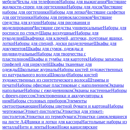
мебели
Чехлы для телефонов
Наборы для выжигания
Чистящие
жидкости-спреи для оргтехники
Наборы для досок
Чистящие
наборы для оргтехники
Наборы для лепки
Чистящие салфетки
для оргтехники
Наборы для первоклассников
Чистящие
средства для кухни
Наборы для рисования и
моделирования
Чистящие средства универсальные
Наборы для
росписи по стеклу
Шары воздушные
Наборы для
рукоделия
Шкафчики для ключей, аптечки, почтовые ящики,
лотки
Наборы для специй, доски разделочные
Шкафы для
документов
Шкафы для сумок, одежды и
индивидуальные
Наборы для творчества с
пластилином
Шкафы и тумбы для картотек
Наборы запасных
грифелей для циркулей
Шкафы тканевые для
одежды
Школьные журналы
Наборы кистей художественных
из натурального волоса
Шоколад
Наборы кистей
художественных из синтетического волоса
Штампы и
печати
Наборы офисные пластиковые с наполнением
Экраны
напольные
Наборы с ежедневником
Экраны настенные
Наборы
с френч-прессом
Электровеники и аккумуляторы к
ним
Наборы столовых приборов
Элементы
светоотражающие
Наборы цветной бумаги и картона
Наборы
чертежные
Этикет-пистолеты
Этикетки для этикет-
пистолетов
Этикетки из термобумаги
Этикетки самоклеящиеся
на листе А4
Ящики и лотки для кассира
Настольные наборы из
металла
Нити и ленты
Ножи
Ножи канцелярские