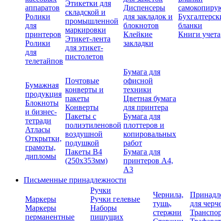
Этикетки для
аппаратов
Диспенсеры
самокопиру
складской и
Ролики
для закладок и
Бухгалтерск
промышленной
для
блокнотов
бланки
маркировки
принтеров
Клейкие
Книги учета
Этикет-лента
Ролики
закладки
для этикет-
для
пистолетов
телетайпов
Бумага для
Почтовые
офисной
Бумажная
конверты и
техники
продукция
пакеты
Цветная бумага
Блокноты
Конверты
для принтера
и бизнес-
Пакеты с
Бумага для
тетради
полиэтиленовой
плоттеров и
Атласы
воздушной
копировальных
Открытки,
подушкой
работ
грамоты,
Пакеты В4
Бумага для
дипломы
(250х353мм)
принтеров А4,
А3
Письменные принадлежности
Ручки
Чернила,
Принадл
Маркеры
Ручки гелевые
тушь,
для черч
Маркеры
Наборы
стержни
Транспо
перманентные
пишущих