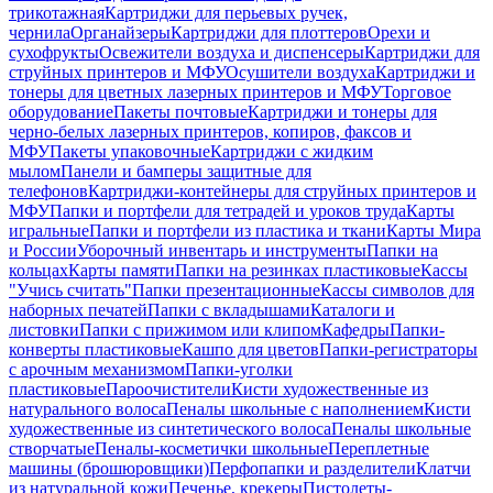
трикотажная
Картриджи для перьевых ручек,
чернила
Органайзеры
Картриджи для плоттеров
Орехи и
сухофрукты
Освежители воздуха и диспенсеры
Картриджи для
струйных принтеров и МФУ
Осушители воздуха
Картриджи и
тонеры для цветных лазерных принтеров и МФУ
Торговое
оборудование
Пакеты почтовые
Картриджи и тонеры для
черно-белых лазерных принтеров, копиров, факсов и
МФУ
Пакеты упаковочные
Картриджи с жидким
мылом
Панели и бамперы защитные для
телефонов
Картриджи-контейнеры для струйных принтеров и
МФУ
Папки и портфели для тетрадей и уроков труда
Карты
игральные
Папки и портфели из пластика и ткани
Карты Мира
и России
Уборочный инвентарь и инструменты
Папки на
кольцах
Карты памяти
Папки на резинках пластиковые
Кассы
"Учись считать"
Папки презентационные
Кассы символов для
наборных печатей
Папки с вкладышами
Каталоги и
листовки
Папки с прижимом или клипом
Кафедры
Папки-
конверты пластиковые
Кашпо для цветов
Папки-регистраторы
с арочным механизмом
Папки-уголки
пластиковые
Пароочистители
Кисти художественные из
натурального волоса
Пеналы школьные с наполнением
Кисти
художественные из синтетического волоса
Пеналы школьные
створчатые
Пеналы-косметички школьные
Переплетные
машины (брошюровщики)
Перфопапки и разделители
Клатчи
из натуральной кожи
Печенье, крекеры
Пистолеты-