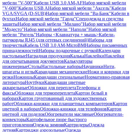
мебели "V-500"
Кабели USB 3.0 AM-AF
Набор мягкой мебели
"V-600"
Кабели USB A
Набор мягкой мебели "Аксель"
Кабели
VGA/SVGA (D-SUB)
Набор мягкой мебели "Ва-Банк"
Кабели в
бухтах
Набор мягкой мебели "Гарда"
Спецодежда и средства
защиты
Набор мягкой мебели "Милано"
Набор мягкой мебели
"Модесто"
Набор мягкой мебели "Наполи"
Набор мягкой
мебели "Ригель"
Наборы <Клавиатура + мышь>
Кабели-
патчкорды RJ45 (для сетевых соединений)
Наборы для
творчества
Кабель USB 3.0 AM-MicroBM
Наборы письменных
принадлежностей
Наборы подарочные с ручкой
Календари
настольные
Наградная продукция
Калька
Наклейки
Наклейки
для опечатывания документов
Калькуляторы
инженерные
Столы
Настольные наборы
Наушники
Нити,
шпагаты и иглы
Карандаши механические
Ножи и коврики для
резки
Ножницы
Карандаши специальные
Нормативно-правовая
литература
Ноутбуки
Карандаши цветные
акварельные
Обложки для переплета
Телефоны и
факсы
Обложки для термопереплета
Картон белый в
наборах
Картон грунтованный для художественных
работ
Обложки-книжки для планшетных компьютеров
Картон
цветной в наборах
Обложки-книжки для телефонов
Картон
цветной для поделок
Обогреватели масляные
Обогреватели-
конвекторы
Картофельное пюре быстрого
приготовления
Одежда зимняя
Картридеры
Одежда
летняя
Картриджи аэрозольные
Одежда