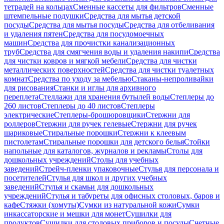
тетрадей на кольцах
Сменные кассеты для фильтров
Сменные
штемпельные подушки
Средства для мытья детской
посуды
Средства для мытья посуды
Средства для отбеливания
и удаления пятен
Средства для посудомоечных
машин
Средства для прочистки канализационных
труб
Средства для смягчения воды и удаления накипи
Средства
для чистки ковров и мягкой мебели
Средства для чистки
металлических поверхностей
Средства для чистки туалетных
комнат
Средства по уходу за мебелью
Стаканы-непроливайки
для рисования
Станки и иглы для архивного
переплета
Стеллажи для хранения бутылей воды
Степлеры до
260 листов
Степлеры до 40 листов
Степлеры
электрические
Степлеры-брошюровщики
Стержни для
роллеров
Стержни для ручек гелевые
Стержни для ручек
шариковые
Стиральные порошки
Стержни к клеевым
пистолетам
Стиральные порошки для детского белья
Стойки
напольные для каталогов, журналов и рекламы
Столы для
дошкольных учреждений
Столы для учебных
заведений
Стрейч-пленки упаковочные
Стулья для персонала и
посетителей
Стулья для школ и других учебных
заведений
Стулья и скамьи для дошкольных
учреждений
Стулья и табуреты для офисных столовых, баров и
кафе
Стяжки (хомуты)
Сумки из натуральной кожи
Сумки
инкассаторские и мешки для монет
Сушилки для
продуктов
Сушилки для столовых приборов и посуды
Счетные