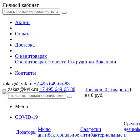
Личный кабинет
Акции
Оплата
Доставка
О канцтоварах
О канцтоварах
Новости
Сотрудники
Вакансии
Контакты
zakaz@kvik.ru
+7 495 649-65-88
zakaz@kvik.ru
+7 495 649-65-88
Товаров:
0
Товаров:
0
на
0 руб.
Меню
COVID-19
Средст
Мыло
Салфетки
дезинф
Дозаторы
антибактериальное
антибактериальные
и