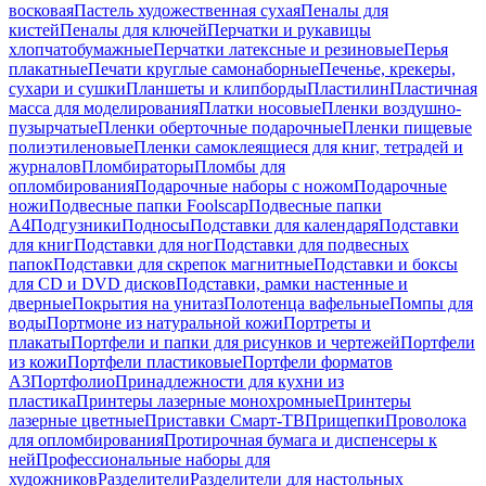
восковая
Пастель художественная сухая
Пеналы для
кистей
Пеналы для ключей
Перчатки и рукавицы
хлопчатобумажные
Перчатки латексные и резиновые
Перья
плакатные
Печати круглые самонаборные
Печенье, крекеры,
сухари и сушки
Планшеты и клипборды
Пластилин
Пластичная
масса для моделирования
Платки носовые
Пленки воздушно-
пузырчатые
Пленки оберточные подарочные
Пленки пищевые
полиэтиленовые
Пленки самоклеящиеся для книг, тетрадей и
журналов
Пломбираторы
Пломбы для
опломбирования
Подарочные наборы с ножом
Подарочные
ножи
Подвесные папки Foolscap
Подвесные папки
А4
Подгузники
Подносы
Подставки для календаря
Подставки
для книг
Подставки для ног
Подставки для подвесных
папок
Подставки для скрепок магнитные
Подставки и боксы
для CD и DVD дисков
Подставки, рамки настенные и
дверные
Покрытия на унитаз
Полотенца вафельные
Помпы для
воды
Портмоне из натуральной кожи
Портреты и
плакаты
Портфели и папки для рисунков и чертежей
Портфели
из кожи
Портфели пластиковые
Портфели форматов
А3
Портфолио
Принадлежности для кухни из
пластика
Принтеры лазерные монохромные
Принтеры
лазерные цветные
Приставки Смарт-ТВ
Прищепки
Проволока
для опломбирования
Протирочная бумага и диспенсеры к
ней
Профессиональные наборы для
художников
Разделители
Разделители для настольных