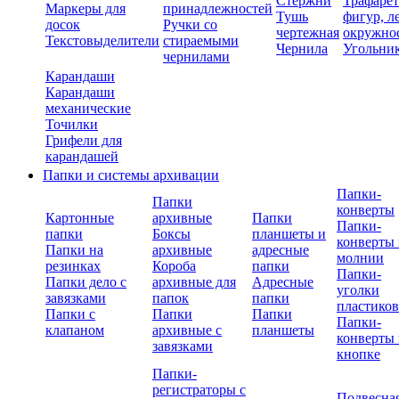
Стержни
Трафаре
Маркеры для
принадлежностей
Тушь
фигур, л
досок
Ручки со
чертежная
окружно
Текстовыделители
стираемыми
Чернила
Угольни
чернилами
Карандаши
Карандаши
механические
Точилки
Грифели для
карандашей
Папки и системы архивации
Папки-
Папки
конверты
Картонные
архивные
Папки
Папки-
папки
Боксы
планшеты и
конверты 
Папки на
архивные
адресные
молнии
резинках
Короба
папки
Папки-
Папки дело с
архивные для
Адресные
уголки
завязками
папок
папки
пластико
Папки с
Папки
Папки
Папки-
клапаном
архивные с
планшеты
конверты 
завязками
кнопке
Папки-
регистраторы с
Подвесна