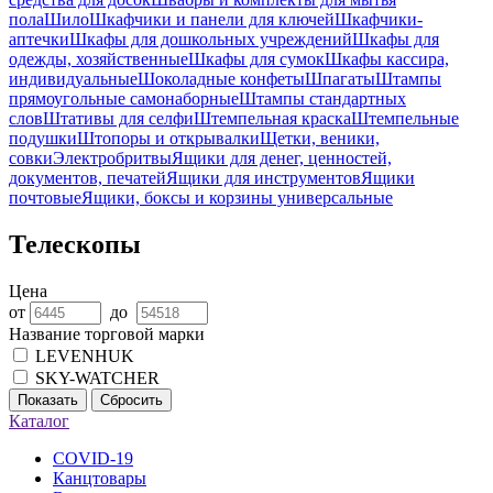
пола
Шило
Шкафчики и панели для ключей
Шкафчики-
аптечки
Шкафы для дошкольных учреждений
Шкафы для
одежды, хозяйственные
Шкафы для сумок
Шкафы кассира,
индивидуальные
Шоколадные конфеты
Шпагаты
Штампы
прямоугольные самонаборные
Штампы стандартных
слов
Штативы для селфи
Штемпельная краска
Штемпельные
подушки
Штопоры и открывалки
Щетки, веники,
совки
Электробритвы
Ящики для денег, ценностей,
документов, печатей
Ящики для инструментов
Ящики
почтовые
Ящики, боксы и корзины универсальные
Телескопы
Цена
от
до
Название торговой марки
LEVENHUK
SKY-WATCHER
Показать
Сбросить
Каталог
COVID-19
Канцтовары