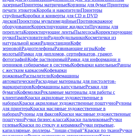
лазерные
Принтеры матричные
Корзины для бумаг
Принтеры
печати этикеток
Короба и накопители
Принтеры
струйные
Коробки и конверты для CD и DVD
дисков
Проекторы мультимедийные
Противокражное
оборудование
Корректирующие жидкости
Пружины для
переплета
Корректирующие ленты
Пылесосы
Корректирующие
ручки
Пылеуловители
Радиобудильники
Косметички из
натуральной кожи
Радиостанции
Кофе
зерновой
Радиотелефоны
Развивающие игры
Кофе
молотый
Рамки для дипломов, сертификатов, грамот,
фотографий
Кофе растворимый
Рамки для информации и
ценников собираемые в системы
Кофеварки капельные
Ранцы
с жестким каркасом
Кофеварки
рожковые
Распылители
Кофемашины
автоматические
Расходные материалы для пистолетов-
маркираторов
Кофемашины капсульные
Резаки для
бумаги
Кофемолки
Рекламные материалы для работы с
клиентами
Краски акриловые художественные в
наборах
Краски акриловые художественные поштучно
Рулоны
для принтера
Краски масляные художественные в
наборах
Рулоны для факсов
Краски масляные художественные
поштучно
Ручки бизнес-класса
Краски пальчиковые
Ручки
гелевые
Краски по стеклу и керамике
Ручки перьевые,
капиллярные, роллеры, "пиши-стирай"
Краски по ткани
Ручки
подарочные
Ручки шариковые автоматические
Крем