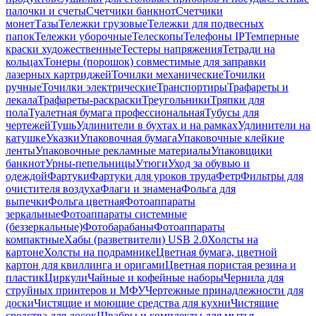
палочки и счеты
Счетчики банкнот
Счетчики
монет
Тазы
Тележки грузовые
Тележки для подвесных
папок
Тележки уборочные
Телескопы
Телефоны IP
Темперные
краски художественные
Тестеры напряжения
Тетради на
кольцах
Тонеры (порошок) совместимые для заправки
лазерных картриджей
Точилки механические
Точилки
ручные
Точилки электрические
Транспортиры
Трафареты и
лекала
Трафареты-раскраски
Треугольники
Тряпки для
пола
Туалетная бумага профессиональная
Тубусы для
чертежей
Тушь
Удлинители в бухтах и на рамках
Удлинители на
катушке
Указки
Упаковочная бумага
Упаковочные клейкие
ленты
Упаковочные рекламные материалы
Упаковщики
банкнот
Урны-пепельницы
Утюги
Уход за обувью и
одеждой
Фартуки
Фартуки для уроков труда
Фетр
Фильтры для
очистителя воздуха
Флаги и знамена
Фольга для
выпечки
Фольга цветная
Фотоаппараты
зеркальные
Фотоаппараты системные
(беззеркальные)
Фотобарабаны
Фотоаппараты
компактные
Хабы (разветвители) USB 2.0
Холсты на
картоне
Холсты на подрамнике
Цветная бумага, цветной
картон для квиллинга и оригами
Цветная пористая резина и
пластик
Циркули
Чайные и кофейные наборы
Чернила для
струйных принтеров и МФУ
Чертежные принадлежности для
доски
Чистящие и моющие средства для кухни
Чистящие
средства для досок
Швабры и комплекты для мытья