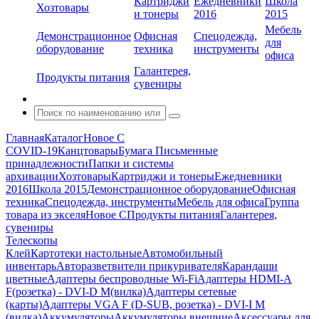
Картриджи
Ежедневники
Школа
Хозтовары
и тонеры
2016
2015
Мебель
Демонстрационное
Офисная
Спецодежда,
для
оборудование
техника
инструменты
офиса
Галантерея,
Продукты питания
сувениры
Главная
Каталог
Новое С
COVID-19
Канцтовары
Бумага
Письменные
принадлежности
Папки и системы
архивации
Хозтовары
Картриджи и тонеры
Ежедневники
2016
Школа 2015
Демонстрационное оборудование
Офисная
техника
Спецодежда, инструменты
Мебель для офиса
Группа
товара из экселя
Новое С
Продукты питания
Галантерея,
сувениры
Телескопы
Клей
Картотеки настольные
Автомобильный
инвентарь
Авторазветвители прикуривателя
Карандаши
цветные
Адаптеры беспроводные Wi-Fi
Адаптеры HDMI-A
F(розетка) - DVI-D M(вилка)
Адаптеры сетевые
(карты)
Адаптеры VGA F (D-SUB, розетка) - DVI-I M
(вилка)
Аккумуляторы
Аккумуляторы внешние
Аксессуары для