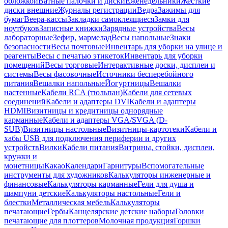
обложкой
Ватные палочки и диски
Еженедельники
Жесткие
диски внешние
Журналы регистрации
Ведра
Зажимы для
бумаг
Веера-кассы
Закладки самоклеящиеся
Замки для
ноутбуков
Записные книжки
Зарядные устройства
Весы
лабораторные
Зефир, мармелад
Весы напольные
Знаки
безопасности
Весы почтовые
Инвентарь для уборки на улице и
реагенты
Весы с печатью этикеток
Инвентарь для уборки
помещений
Весы торговые
Интерактивные доски, дисплеи и
системы
Весы фасовочные
Источники бесперебойного
питания
Вешалки напольные
Йогуртницы
Вешалки
настенные
Кабели RCA (тюльпан)
Кабели для сетевых
соединений
Кабели и адаптеры DVI
Кабели и адаптеры
HDMI
Визитницы и кредитницы однорядные
карманные
Кабели и адаптеры VGA/SVGA (D-
SUB)
Визитницы настольные
Визитницы-картотеки
Кабели и
хабы USB для подключения периферии и других
устройств
Вилки
Кабели питания
Витрины, стойки, дисплеи,
кружки и
монетницы
Какао
Календари
Гарнитуры
Вспомогательные
инструменты для художников
Калькуляторы инженерные и
финансовые
Калькуляторы карманные
Гели для душа и
шампуни детские
Калькуляторы настольные
Гели и
блестки
Металлическая мебель
Калькуляторы
печатающие
Гербы
Канцелярские детские наборы
Головки
печатающие для плоттеров
Молочная продукция
Горшки