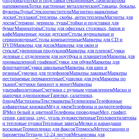
(поддоны)
Лотки и подставки секционные
Стабилизаторы
напряжения
Лотки настенные металлические
Стаканы, бокалы,
фужеры
Лупы
Стеклоочистители
Магнитно-маркерные
доски
Стеллажи
Степлеры, скобы, антистеплеры
Магниты для
досок
Стержни, чернила, тушь
Стойки и подставки для
бумаг
Маринаторы
Столы для офисных столовых, баров и
кафе
Маркерные доски детские
Столы журнальные и
сервировочные
Столы компьютерные
Маркеры для CD и
DVD
Маркеры для досок
Маркеры для окон и
стекла
Сувенирная продукция
Маркеры для пленок
Сумки
деловые с отделением для ноутбука и планшетов
Маркеры для
промышленной графики
Сумки для обуви
Маркеры для
флипчартов
Сумки школьные
Маркеры для шин и
резины
Сумочки для телефонов
Маркеры лаковые
Маркеры
нестираемые перманентные
Сушилки для рук
Маркеры по
ткани
Счетчики банкнот и монет
Маркеры
ультрафиолетовые
Счетчики с ручным управлением
Маски и
шапочки одноразовые
Тарелки, салатники,
блюда
Мастихины
Текстмаркеры
Телевизоры
Телефонные
алфавитные книжки
Мёд и джем
Телефоны и радиотелефоны
IP
Мел белый и цветной
Телефоны проводные
Мел, графит,
сепия, сангина, соус, уголь художественные
Тепловентиляторы
и тепловые пушки
Тепловые завесы
Мелки и карандаши
восковые
Термопленки для факсов
Термосы
Метеостанции и
барометры
Тетради 12-24 листов
Механизмы для