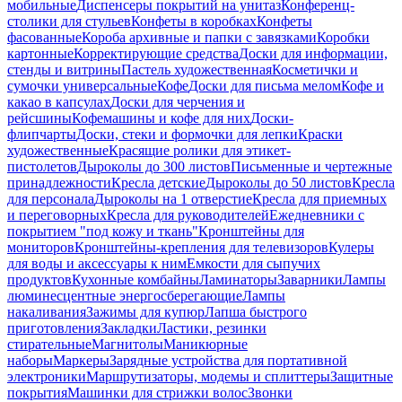
мобильные
Диспенсеры покрытий на унитаз
Конференц-
столики для стульев
Конфеты в коробках
Конфеты
фасованные
Короба архивные и папки с завязками
Коробки
картонные
Корректирующие средства
Доски для информации,
стенды и витрины
Пастель художественная
Косметички и
сумочки универсальные
Кофе
Доски для письма мелом
Кофе и
какао в капсулах
Доски для черчения и
рейсшины
Кофемашины и кофе для них
Доски-
флипчарты
Доски, стеки и формочки для лепки
Краски
художественные
Красящие ролики для этикет-
пистолетов
Дыроколы до 300 листов
Письменные и чертежные
принадлежности
Кресла детские
Дыроколы до 50 листов
Кресла
для персонала
Дыроколы на 1 отверстие
Кресла для приемных
и переговорных
Кресла для руководителей
Ежедневники с
покрытием "под кожу и ткань"
Кронштейны для
мониторов
Кронштейны-крепления для телевизоров
Кулеры
для воды и аксессуары к ним
Емкости для сыпучих
продуктов
Кухонные комбайны
Ламинаторы
Заварники
Лампы
люминесцентные энергосберегающие
Лампы
накаливания
Зажимы для купюр
Лапша быстрого
приготовления
Закладки
Ластики, резинки
стирательные
Магнитолы
Маникюрные
наборы
Маркеры
Зарядные устройства для портативной
электроники
Маршрутизаторы, модемы и сплиттеры
Защитные
покрытия
Машинки для стрижки волос
Звонки