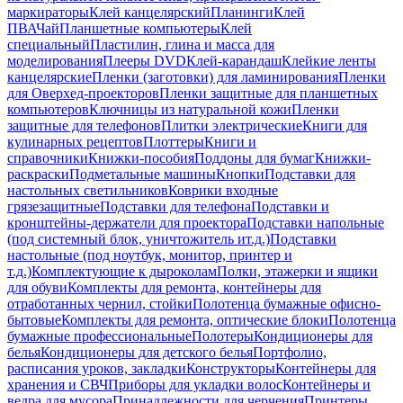
маркираторы
Клей канцелярский
Планинги
Клей
ПВА
Чай
Планшетные компьютеры
Клей
специальный
Пластилин, глина и масса для
моделирования
Плееры DVD
Клей-карандаш
Клейкие ленты
канцелярские
Пленки (заготовки) для ламинирования
Пленки
для Оверхед-проекторов
Пленки защитные для планшетных
компьютеров
Ключницы из натуральной кожи
Пленки
защитные для телефонов
Плитки электрические
Книги для
кулинарных рецептов
Плоттеры
Книги и
справочники
Книжки-пособия
Поддоны для бумаг
Книжки-
раскраски
Подметальные машины
Кнопки
Подставки для
настольных светильников
Коврики входные
грязезащитные
Подставки для телефона
Подставки и
кронштейны-держатели для проектора
Подставки напольные
(под системный блок, уничтожитель ит.д.)
Подставки
настольные (под ноутбук, монитор, принтер и
т.д.)
Комплектующие к дыроколам
Полки, этажерки и ящики
для обуви
Комплекты для ремонта, контейнеры для
отработанных чернил, стойки
Полотенца бумажные офисно-
бытовые
Комплекты для ремонта, оптические блоки
Полотенца
бумажные профессиональные
Полотеры
Кондиционеры для
белья
Кондиционеры для детского белья
Портфолио,
расписания уроков, закладки
Конструкторы
Контейнеры для
хранения и СВЧ
Приборы для укладки волос
Контейнеры и
ведра для мусора
Принадлежности для черчения
Принтеры