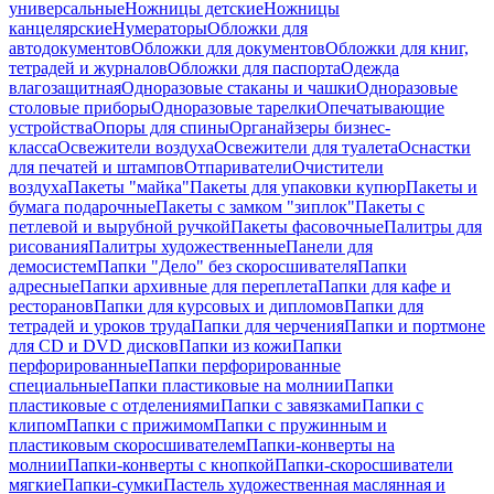
универсальные
Ножницы детские
Ножницы
канцелярские
Нумераторы
Обложки для
автодокументов
Обложки для документов
Обложки для книг,
тетрадей и журналов
Обложки для паспорта
Одежда
влагозащитная
Одноразовые стаканы и чашки
Одноразовые
столовые приборы
Одноразовые тарелки
Опечатывающие
устройства
Опоры для спины
Органайзеры бизнес-
класса
Освежители воздуха
Освежители для туалета
Оснастки
для печатей и штампов
Отпариватели
Очистители
воздуха
Пакеты "майка"
Пакеты для упаковки купюр
Пакеты и
бумага подарочные
Пакеты с замком "зиплок"
Пакеты с
петлевой и вырубной ручкой
Пакеты фасовочные
Палитры для
рисования
Палитры художественные
Панели для
демосистем
Папки "Дело" без скоросшивателя
Папки
адресные
Папки архивные для переплета
Папки для кафе и
ресторанов
Папки для курсовых и дипломов
Папки для
тетрадей и уроков труда
Папки для черчения
Папки и портмоне
для CD и DVD дисков
Папки из кожи
Папки
перфорированные
Папки перфорированные
специальные
Папки пластиковые на молнии
Папки
пластиковые с отделениями
Папки с завязками
Папки с
клипом
Папки с прижимом
Папки с пружинным и
пластиковым скоросшивателем
Папки-конверты на
молнии
Папки-конверты с кнопкой
Папки-скоросшиватели
мягкие
Папки-сумки
Пастель художественная маслянная и