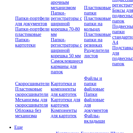
арочным
регистрат
механизмом
Пластиковые
Боксы для
Папки-
папки
подвесны
Папки-портфели
регистраторы с
Пластиковые
папок
для документов
шириной
папки на
Подвесны
Папки-портфели
корешка 70-80
кольцах
папки
пластиковые
мм
Пластиковые
стандарт
Папки-
Папки-
папки на
А4
картотеки
регистраторы с
резинках
Подставк
шириной
Разделители
для
корешка 50 мм
листов
подвесны
Самоклеящиеся
папок
карманы для
папок
Файлы и
Скоросшиватели
Картотеки и
папки
Пластиковые
компоненты
файловые
скоросшиватели
для картотек
Папки
Механизмы для
Картотеки для
файловые
скоросшивателя
карточек
для
Обложка без
Компоненты
документов
механизма
для картотек
Файлы-
вкладыши
Еще