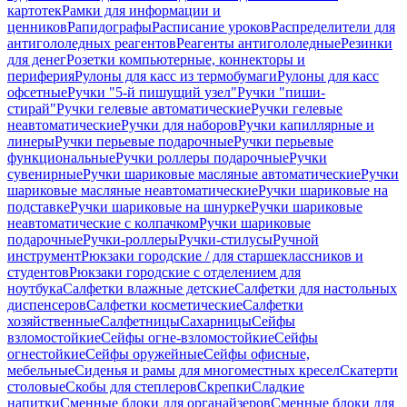
картотек
Рамки для информации и
ценников
Рапидографы
Расписание уроков
Распределители для
антигололедных реагентов
Реагенты антигололедные
Резинки
для денег
Розетки компьютерные, коннекторы и
периферия
Рулоны для касс из термобумаги
Рулоны для касс
офсетные
Ручки "5-й пишущий узел"
Ручки "пиши-
стирай"
Ручки гелевые автоматические
Ручки гелевые
неавтоматические
Ручки для наборов
Ручки капиллярные и
линеры
Ручки перьевые подарочные
Ручки перьевые
функциональные
Ручки роллеры подарочные
Ручки
сувенирные
Ручки шариковые масляные автоматические
Ручки
шариковые масляные неавтоматические
Ручки шариковые на
подставке
Ручки шариковые на шнурке
Ручки шариковые
неавтоматические с колпачком
Ручки шариковые
подарочные
Ручки-роллеры
Ручки-стилусы
Ручной
инструмент
Рюкзаки городские / для старшеклассников и
студентов
Рюкзаки городские с отделением для
ноутбука
Салфетки влажные детские
Салфетки для настольных
диспенсеров
Салфетки косметические
Салфетки
хозяйственные
Салфетницы
Сахарницы
Сейфы
взломостойкие
Сейфы огне-взломостойкие
Сейфы
огнестойкие
Сейфы оружейные
Сейфы офисные,
мебельные
Сиденья и рамы для многоместных кресел
Скатерти
столовые
Скобы для степлеров
Скрепки
Сладкие
напитки
Сменные блоки для органайзеров
Сменные блоки для