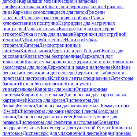
детские
Карандаши механические и запасные
грифели
Готовальни
Карандаши чернографитные
Грим для
лица
Карманы самоклеящиеся для папок
Грифели
запасные
Гуашь художественная в наборах
Гуашь
художественная поштучно
Картриджи для матричных
принтеров
Гуашь школьная
Картриджи для принтеров
этикеток
Губка и гель для пальцев
Картриджи для струйной
техники
Губки хозяйственные
Напитки
Губки-
стиратели
Датеры
Демонстрационные
системы
Кипятильники
Держатели для бейджей
Кисти для
рисования
Клавиатуры беспроводные
Держатели для
телефонов
Клавиатуры проводные
Держатели и подставки под
аксессуары для досок
Держатели и рамки напольные
Клейкие
ленты канцелярские и диспенсеры
Держатели, таблички и
подставки настольные
Клейкие ленты специальные
Детекторы
банкнот
Книги бухгалтерские
Книги учета
универсальные
Коврики для мыши
Операционные
системы
Коврики настольные
Диспенсеры для аэрозольных
картриджей
Колеса для кресел
Диспенсеры для
блоков
Колонки
Диспенсеры для жидкого мыла
Коммутаторы
(Switch)
Диспенсеры для канцелярской ленты
Комоды и
ящики
Диспенсеры для полотенец
Комплектующие для
резаков
Диспенсеры для салфеток настольные
Конверты
поздравительные
Диспенсеры для туалетной бумаги
Конверты
почтовые
Диспенсеры для упаковочной ленты
Кондиционеры