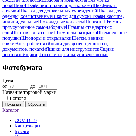
пола
Шило
Шкафчики и панели для ключей
Шкафчики-
аптечки
Шкафы для дошкольных учреждений
Шкафы для
одежды, хозяйственные
Шкафы для сумок
Шкафы кассира,
индивидуальные
Шоколадные конфеты
Шпагаты
Штампы
прямоугольные самонаборные
Штампы стандартных
слов
Штативы для селфи
Штемпельная краска
Штемпельные
подушки
Штопоры и открывалки
Щетки, веники,
совки
Электробритвы
Ящики для денег, ценностей,
документов, печатей
Ящики для инструментов
Ящики
почтовые
Ящики, боксы и корзины универсальные
Фотобумага
Цена
от
до
Название торговой марки
Lomond
Показать
Сбросить
Каталог
COVID-19
Канцтовары
Бумага