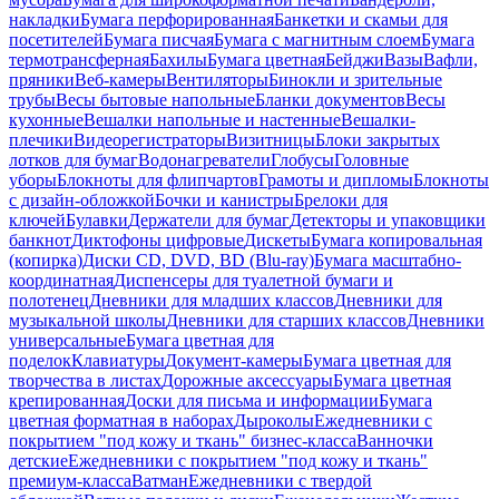
накладки
Бумага перфорированная
Банкетки и скамьи для
посетителей
Бумага писчая
Бумага с магнитным слоем
Бумага
термотрансферная
Бахилы
Бумага цветная
Бейджи
Вазы
Вафли,
пряники
Веб-камеры
Вентиляторы
Бинокли и зрительные
трубы
Весы бытовые напольные
Бланки документов
Весы
кухонные
Вешалки напольные и настенные
Вешалки-
плечики
Видеорегистраторы
Визитницы
Блоки закрытых
лотков для бумаг
Водонагреватели
Глобусы
Головные
уборы
Блокноты для флипчартов
Грамоты и дипломы
Блокноты
с дизайн-обложкой
Бочки и канистры
Брелоки для
ключей
Булавки
Держатели для бумаг
Детекторы и упаковщики
банкнот
Диктофоны цифровые
Дискеты
Бумага копировальная
(копирка)
Диски CD, DVD, BD (Blu-ray)
Бумага масштабно-
координатная
Диспенсеры для туалетной бумаги и
полотенец
Дневники для младших классов
Дневники для
музыкальной школы
Дневники для старших классов
Дневники
универсальные
Бумага цветная для
поделок
Клавиатуры
Документ-камеры
Бумага цветная для
творчества в листах
Дорожные аксессуары
Бумага цветная
крепированная
Доски для письма и информации
Бумага
цветная форматная в наборах
Дыроколы
Ежедневники с
покрытием "под кожу и ткань" бизнес-класса
Ванночки
детские
Ежедневники с покрытием "под кожу и ткань"
премиум-класса
Ватман
Ежедневники с твердой