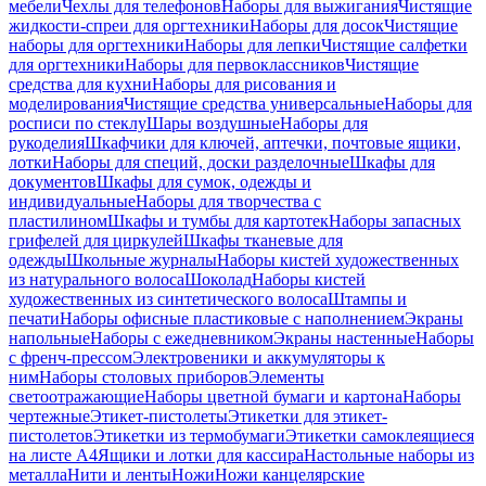
мебели
Чехлы для телефонов
Наборы для выжигания
Чистящие
жидкости-спреи для оргтехники
Наборы для досок
Чистящие
наборы для оргтехники
Наборы для лепки
Чистящие салфетки
для оргтехники
Наборы для первоклассников
Чистящие
средства для кухни
Наборы для рисования и
моделирования
Чистящие средства универсальные
Наборы для
росписи по стеклу
Шары воздушные
Наборы для
рукоделия
Шкафчики для ключей, аптечки, почтовые ящики,
лотки
Наборы для специй, доски разделочные
Шкафы для
документов
Шкафы для сумок, одежды и
индивидуальные
Наборы для творчества с
пластилином
Шкафы и тумбы для картотек
Наборы запасных
грифелей для циркулей
Шкафы тканевые для
одежды
Школьные журналы
Наборы кистей художественных
из натурального волоса
Шоколад
Наборы кистей
художественных из синтетического волоса
Штампы и
печати
Наборы офисные пластиковые с наполнением
Экраны
напольные
Наборы с ежедневником
Экраны настенные
Наборы
с френч-прессом
Электровеники и аккумуляторы к
ним
Наборы столовых приборов
Элементы
светоотражающие
Наборы цветной бумаги и картона
Наборы
чертежные
Этикет-пистолеты
Этикетки для этикет-
пистолетов
Этикетки из термобумаги
Этикетки самоклеящиеся
на листе А4
Ящики и лотки для кассира
Настольные наборы из
металла
Нити и ленты
Ножи
Ножи канцелярские