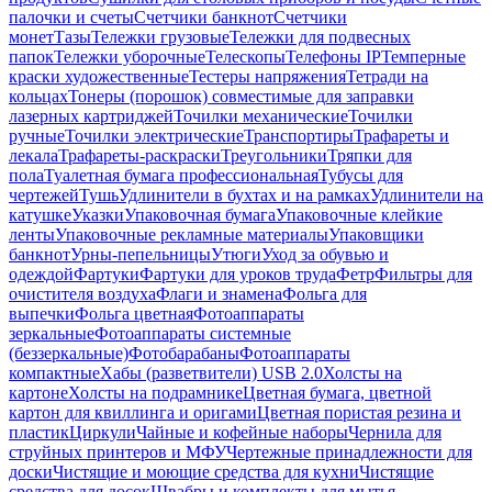
палочки и счеты
Счетчики банкнот
Счетчики
монет
Тазы
Тележки грузовые
Тележки для подвесных
папок
Тележки уборочные
Телескопы
Телефоны IP
Темперные
краски художественные
Тестеры напряжения
Тетради на
кольцах
Тонеры (порошок) совместимые для заправки
лазерных картриджей
Точилки механические
Точилки
ручные
Точилки электрические
Транспортиры
Трафареты и
лекала
Трафареты-раскраски
Треугольники
Тряпки для
пола
Туалетная бумага профессиональная
Тубусы для
чертежей
Тушь
Удлинители в бухтах и на рамках
Удлинители на
катушке
Указки
Упаковочная бумага
Упаковочные клейкие
ленты
Упаковочные рекламные материалы
Упаковщики
банкнот
Урны-пепельницы
Утюги
Уход за обувью и
одеждой
Фартуки
Фартуки для уроков труда
Фетр
Фильтры для
очистителя воздуха
Флаги и знамена
Фольга для
выпечки
Фольга цветная
Фотоаппараты
зеркальные
Фотоаппараты системные
(беззеркальные)
Фотобарабаны
Фотоаппараты
компактные
Хабы (разветвители) USB 2.0
Холсты на
картоне
Холсты на подрамнике
Цветная бумага, цветной
картон для квиллинга и оригами
Цветная пористая резина и
пластик
Циркули
Чайные и кофейные наборы
Чернила для
струйных принтеров и МФУ
Чертежные принадлежности для
доски
Чистящие и моющие средства для кухни
Чистящие
средства для досок
Швабры и комплекты для мытья