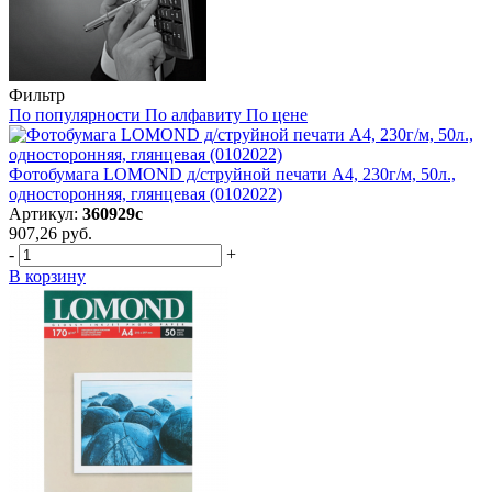
Фильтр
По популярности
По алфавиту
По цене
Фотобумага LOMOND д/струйной печати А4, 230г/м, 50л.,
односторонняя, глянцевая (0102022)
Артикул:
360929с
907,26 руб.
-
+
В корзину