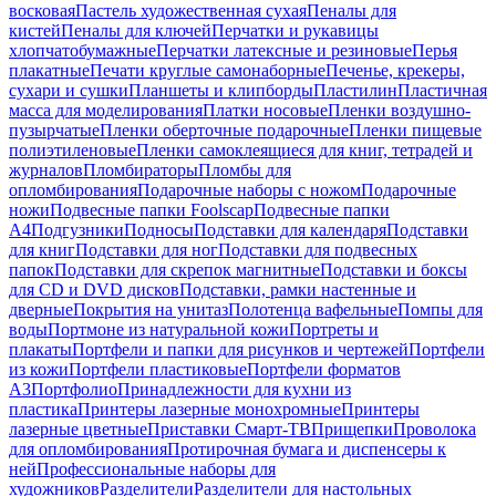
восковая
Пастель художественная сухая
Пеналы для
кистей
Пеналы для ключей
Перчатки и рукавицы
хлопчатобумажные
Перчатки латексные и резиновые
Перья
плакатные
Печати круглые самонаборные
Печенье, крекеры,
сухари и сушки
Планшеты и клипборды
Пластилин
Пластичная
масса для моделирования
Платки носовые
Пленки воздушно-
пузырчатые
Пленки оберточные подарочные
Пленки пищевые
полиэтиленовые
Пленки самоклеящиеся для книг, тетрадей и
журналов
Пломбираторы
Пломбы для
опломбирования
Подарочные наборы с ножом
Подарочные
ножи
Подвесные папки Foolscap
Подвесные папки
А4
Подгузники
Подносы
Подставки для календаря
Подставки
для книг
Подставки для ног
Подставки для подвесных
папок
Подставки для скрепок магнитные
Подставки и боксы
для CD и DVD дисков
Подставки, рамки настенные и
дверные
Покрытия на унитаз
Полотенца вафельные
Помпы для
воды
Портмоне из натуральной кожи
Портреты и
плакаты
Портфели и папки для рисунков и чертежей
Портфели
из кожи
Портфели пластиковые
Портфели форматов
А3
Портфолио
Принадлежности для кухни из
пластика
Принтеры лазерные монохромные
Принтеры
лазерные цветные
Приставки Смарт-ТВ
Прищепки
Проволока
для опломбирования
Протирочная бумага и диспенсеры к
ней
Профессиональные наборы для
художников
Разделители
Разделители для настольных