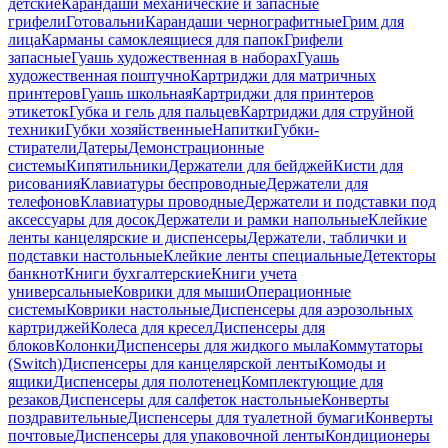
детские
Карандаши механические и запасные
грифели
Готовальни
Карандаши чернографитные
Грим для
лица
Карманы самоклеящиеся для папок
Грифели
запасные
Гуашь художественная в наборах
Гуашь
художественная поштучно
Картриджи для матричных
принтеров
Гуашь школьная
Картриджи для принтеров
этикеток
Губка и гель для пальцев
Картриджи для струйной
техники
Губки хозяйственные
Напитки
Губки-
стиратели
Датеры
Демонстрационные
системы
Кипятильники
Держатели для бейджей
Кисти для
рисования
Клавиатуры беспроводные
Держатели для
телефонов
Клавиатуры проводные
Держатели и подставки под
аксессуары для досок
Держатели и рамки напольные
Клейкие
ленты канцелярские и диспенсеры
Держатели, таблички и
подставки настольные
Клейкие ленты специальные
Детекторы
банкнот
Книги бухгалтерские
Книги учета
универсальные
Коврики для мыши
Операционные
системы
Коврики настольные
Диспенсеры для аэрозольных
картриджей
Колеса для кресел
Диспенсеры для
блоков
Колонки
Диспенсеры для жидкого мыла
Коммутаторы
(Switch)
Диспенсеры для канцелярской ленты
Комоды и
ящики
Диспенсеры для полотенец
Комплектующие для
резаков
Диспенсеры для салфеток настольные
Конверты
поздравительные
Диспенсеры для туалетной бумаги
Конверты
почтовые
Диспенсеры для упаковочной ленты
Кондиционеры