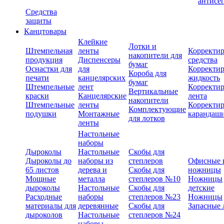
антисе
Средства
защиты
Канцтовары
Клейкие
Лотки и
Штемпельная
ленты
Корректи
накопители для
продукция
Диспенсеры
средства
бумаг
Оснастки для
для
Корректи
Короба для
печати
канцелярских
жидкость
бумаг
Штемпельные
лент
Корректи
Вертикальные
краски
Канцелярские
лента
накопители
Штемпельные
ленты
Корректи
Комплектующие
подушки
Монтажные
карандаш
для лотков
ленты
Настольные
наборы
Дыроколы
Настольные
Скобы для
Дыроколы до
наборы из
степлеров
Офисные 
65 листов
дерева и
Скобы для
ножницы
Мощные
металла
степлеров №10
Ножницы
дыроколы
Настольные
Скобы для
детские
Расходные
наборы
степлеров №23
Ножницы
материалы для
деревянные
Скобы для
Запасные 
дыроколов
Настольные
степлеров №24
наборы