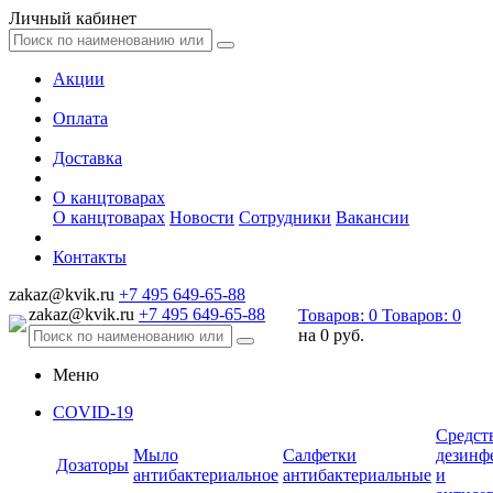
Личный кабинет
Акции
Оплата
Доставка
О канцтоварах
О канцтоварах
Новости
Сотрудники
Вакансии
Контакты
zakaz@kvik.ru
+7 495 649-65-88
zakaz@kvik.ru
+7 495 649-65-88
Товаров:
0
Товаров:
0
на
0 руб.
Меню
COVID-19
Средст
Мыло
Салфетки
дезинф
Дозаторы
антибактериальное
антибактериальные
и