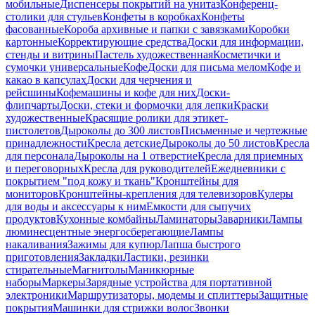
мобильные
Диспенсеры покрытий на унитаз
Конференц-
столики для стульев
Конфеты в коробках
Конфеты
фасованные
Короба архивные и папки с завязками
Коробки
картонные
Корректирующие средства
Доски для информации,
стенды и витрины
Пастель художественная
Косметички и
сумочки универсальные
Кофе
Доски для письма мелом
Кофе и
какао в капсулах
Доски для черчения и
рейсшины
Кофемашины и кофе для них
Доски-
флипчарты
Доски, стеки и формочки для лепки
Краски
художественные
Красящие ролики для этикет-
пистолетов
Дыроколы до 300 листов
Письменные и чертежные
принадлежности
Кресла детские
Дыроколы до 50 листов
Кресла
для персонала
Дыроколы на 1 отверстие
Кресла для приемных
и переговорных
Кресла для руководителей
Ежедневники с
покрытием "под кожу и ткань"
Кронштейны для
мониторов
Кронштейны-крепления для телевизоров
Кулеры
для воды и аксессуары к ним
Емкости для сыпучих
продуктов
Кухонные комбайны
Ламинаторы
Заварники
Лампы
люминесцентные энергосберегающие
Лампы
накаливания
Зажимы для купюр
Лапша быстрого
приготовления
Закладки
Ластики, резинки
стирательные
Магнитолы
Маникюрные
наборы
Маркеры
Зарядные устройства для портативной
электроники
Маршрутизаторы, модемы и сплиттеры
Защитные
покрытия
Машинки для стрижки волос
Звонки