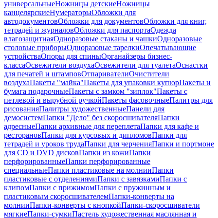
универсальные
Ножницы детские
Ножницы
канцелярские
Нумераторы
Обложки для
автодокументов
Обложки для документов
Обложки для книг,
тетрадей и журналов
Обложки для паспорта
Одежда
влагозащитная
Одноразовые стаканы и чашки
Одноразовые
столовые приборы
Одноразовые тарелки
Опечатывающие
устройства
Опоры для спины
Органайзеры бизнес-
класса
Освежители воздуха
Освежители для туалета
Оснастки
для печатей и штампов
Отпариватели
Очистители
воздуха
Пакеты "майка"
Пакеты для упаковки купюр
Пакеты и
бумага подарочные
Пакеты с замком "зиплок"
Пакеты с
петлевой и вырубной ручкой
Пакеты фасовочные
Палитры для
рисования
Палитры художественные
Панели для
демосистем
Папки "Дело" без скоросшивателя
Папки
адресные
Папки архивные для переплета
Папки для кафе и
ресторанов
Папки для курсовых и дипломов
Папки для
тетрадей и уроков труда
Папки для черчения
Папки и портмоне
для CD и DVD дисков
Папки из кожи
Папки
перфорированные
Папки перфорированные
специальные
Папки пластиковые на молнии
Папки
пластиковые с отделениями
Папки с завязками
Папки с
клипом
Папки с прижимом
Папки с пружинным и
пластиковым скоросшивателем
Папки-конверты на
молнии
Папки-конверты с кнопкой
Папки-скоросшиватели
мягкие
Папки-сумки
Пастель художественная маслянная и