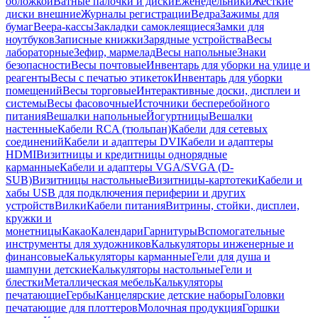
обложкой
Ватные палочки и диски
Еженедельники
Жесткие
диски внешние
Журналы регистрации
Ведра
Зажимы для
бумаг
Веера-кассы
Закладки самоклеящиеся
Замки для
ноутбуков
Записные книжки
Зарядные устройства
Весы
лабораторные
Зефир, мармелад
Весы напольные
Знаки
безопасности
Весы почтовые
Инвентарь для уборки на улице и
реагенты
Весы с печатью этикеток
Инвентарь для уборки
помещений
Весы торговые
Интерактивные доски, дисплеи и
системы
Весы фасовочные
Источники бесперебойного
питания
Вешалки напольные
Йогуртницы
Вешалки
настенные
Кабели RCA (тюльпан)
Кабели для сетевых
соединений
Кабели и адаптеры DVI
Кабели и адаптеры
HDMI
Визитницы и кредитницы однорядные
карманные
Кабели и адаптеры VGA/SVGA (D-
SUB)
Визитницы настольные
Визитницы-картотеки
Кабели и
хабы USB для подключения периферии и других
устройств
Вилки
Кабели питания
Витрины, стойки, дисплеи,
кружки и
монетницы
Какао
Календари
Гарнитуры
Вспомогательные
инструменты для художников
Калькуляторы инженерные и
финансовые
Калькуляторы карманные
Гели для душа и
шампуни детские
Калькуляторы настольные
Гели и
блестки
Металлическая мебель
Калькуляторы
печатающие
Гербы
Канцелярские детские наборы
Головки
печатающие для плоттеров
Молочная продукция
Горшки