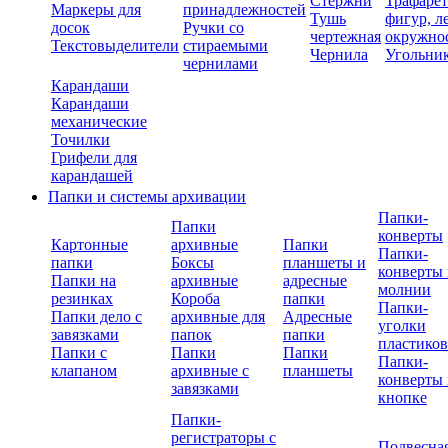
Стержни
Трафаре
Маркеры для
принадлежностей
Тушь
фигур, л
досок
Ручки со
чертежная
окружно
Текстовыделители
стираемыми
Чернила
Угольни
чернилами
Карандаши
Карандаши
механические
Точилки
Грифели для
карандашей
Папки и системы архивации
Папки-
Папки
конверты
Картонные
архивные
Папки
Папки-
папки
Боксы
планшеты и
конверты 
Папки на
архивные
адресные
молнии
резинках
Короба
папки
Папки-
Папки дело с
архивные для
Адресные
уголки
завязками
папок
папки
пластико
Папки с
Папки
Папки
Папки-
клапаном
архивные с
планшеты
конверты 
завязками
кнопке
Папки-
регистраторы с
Подвесна