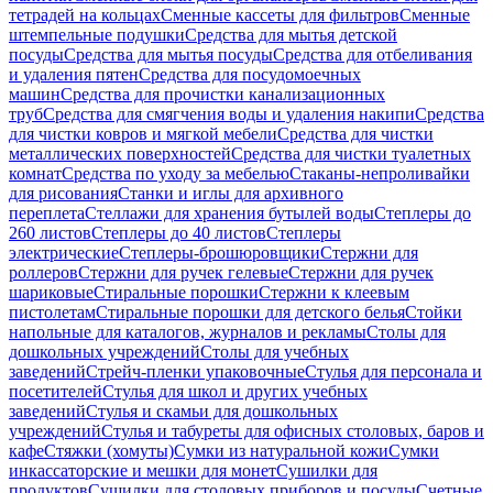
тетрадей на кольцах
Сменные кассеты для фильтров
Сменные
штемпельные подушки
Средства для мытья детской
посуды
Средства для мытья посуды
Средства для отбеливания
и удаления пятен
Средства для посудомоечных
машин
Средства для прочистки канализационных
труб
Средства для смягчения воды и удаления накипи
Средства
для чистки ковров и мягкой мебели
Средства для чистки
металлических поверхностей
Средства для чистки туалетных
комнат
Средства по уходу за мебелью
Стаканы-непроливайки
для рисования
Станки и иглы для архивного
переплета
Стеллажи для хранения бутылей воды
Степлеры до
260 листов
Степлеры до 40 листов
Степлеры
электрические
Степлеры-брошюровщики
Стержни для
роллеров
Стержни для ручек гелевые
Стержни для ручек
шариковые
Стиральные порошки
Стержни к клеевым
пистолетам
Стиральные порошки для детского белья
Стойки
напольные для каталогов, журналов и рекламы
Столы для
дошкольных учреждений
Столы для учебных
заведений
Стрейч-пленки упаковочные
Стулья для персонала и
посетителей
Стулья для школ и других учебных
заведений
Стулья и скамьи для дошкольных
учреждений
Стулья и табуреты для офисных столовых, баров и
кафе
Стяжки (хомуты)
Сумки из натуральной кожи
Сумки
инкассаторские и мешки для монет
Сушилки для
продуктов
Сушилки для столовых приборов и посуды
Счетные