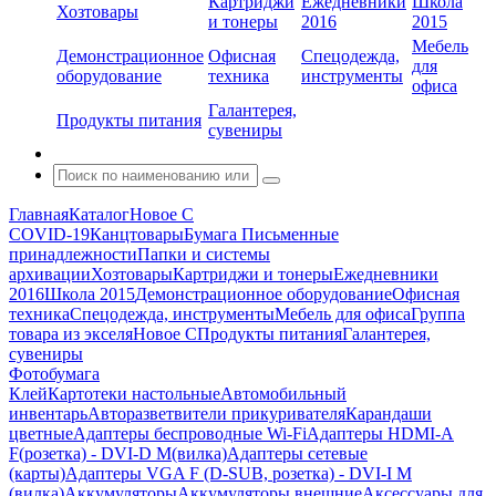
Картриджи
Ежедневники
Школа
Хозтовары
и тонеры
2016
2015
Мебель
Демонстрационное
Офисная
Спецодежда,
для
оборудование
техника
инструменты
офиса
Галантерея,
Продукты питания
сувениры
Главная
Каталог
Новое С
COVID-19
Канцтовары
Бумага
Письменные
принадлежности
Папки и системы
архивации
Хозтовары
Картриджи и тонеры
Ежедневники
2016
Школа 2015
Демонстрационное оборудование
Офисная
техника
Спецодежда, инструменты
Мебель для офиса
Группа
товара из экселя
Новое С
Продукты питания
Галантерея,
сувениры
Фотобумага
Клей
Картотеки настольные
Автомобильный
инвентарь
Авторазветвители прикуривателя
Карандаши
цветные
Адаптеры беспроводные Wi-Fi
Адаптеры HDMI-A
F(розетка) - DVI-D M(вилка)
Адаптеры сетевые
(карты)
Адаптеры VGA F (D-SUB, розетка) - DVI-I M
(вилка)
Аккумуляторы
Аккумуляторы внешние
Аксессуары для