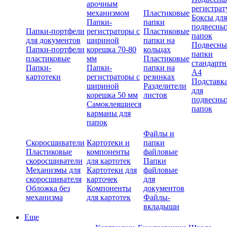
арочным
регистрат
механизмом
Пластиковые
Боксы для
Папки-
папки
подвесны
Папки-портфели
регистраторы с
Пластиковые
папок
для документов
шириной
папки на
Подвесны
Папки-портфели
корешка 70-80
кольцах
папки
пластиковые
мм
Пластиковые
стандарт
Папки-
Папки-
папки на
А4
картотеки
регистраторы с
резинках
Подставк
шириной
Разделители
для
корешка 50 мм
листов
подвесны
Самоклеящиеся
папок
карманы для
папок
Файлы и
Скоросшиватели
Картотеки и
папки
Пластиковые
компоненты
файловые
скоросшиватели
для картотек
Папки
Механизмы для
Картотеки для
файловые
скоросшивателя
карточек
для
Обложка без
Компоненты
документов
механизма
для картотек
Файлы-
вкладыши
Еще