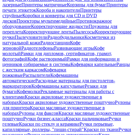
лазерные
Принтеры матричные
Корзины для бумаг
Принтеры
печати этикеток
Короба и накопители
Принтеры
струйные
Коробки и конверты для CD и DVD
дисков
Проекторы мультимедийные
Противокражное
оборудование
Корректирующие жидкости
Пружины для
переплета
Корректирующие ленты
Пылесосы
Корректирующие
ручки
Пылеуловители
Радиобудильники
Косметички из
натуральной кожи
Радиостанции
Кофе
зерновой
Радиотелефоны
Развивающие игры
Кофе
молотый
Рамки для дипломов, сертификатов, грамот,
фотографий
Кофе растворимый
Рамки для информации и
ценников собираемые в системы
Кофеварки капельные
Ранцы
с жестким каркасом
Кофеварки
рожковые
Распылители
Кофемашины
автоматические
Расходные материалы для пистолетов-
маркираторов
Кофемашины капсульные
Резаки для
бумаги
Кофемолки
Рекламные материалы для работы с
клиентами
Краски акриловые художественные в
наборах
Краски акриловые художественные поштучно
Рулоны
для принтера
Краски масляные художественные в
наборах
Рулоны для факсов
Краски масляные художественные
поштучно
Ручки бизнес-класса
Краски пальчиковые
Ручки
гелевые
Краски по стеклу и керамике
Ручки перьевые,
капиллярные, роллеры, "пиши-стирай"
Краски по ткани
Ручки
подарочные
Ручки шариковые автоматические
Крем