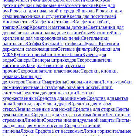
детский
Ручки шариковые неавтоматические
Крем для
рук
Рюкзаки для начальной и средней школы
Рюкзаки для
старшеклассников и студентов
Кресла для посетителей
многоместные
Салфетки столовые
Салфетки, губки,
тряпки
Сахар
Кровати и матрацы детские
Светильники для
досок
Светильники накладные и линейные
Кронштейны-
крепления для микроволновых печей
Светильники
настольные
Сейфы
Кружки
Сертификат-бумага
Крючки и
держатели самоклеящиеся
Сетевые фильтры
Крышки для
МФУ
Кубки и призы
Системные блоки
Кулеры для
воды
Сканеры
Сканеры штрихкодов
Скоросшиватели
картонные
Лаки, разбавители, грунты и
прочие
Скоросшиватели пластиковые
Скрепки, кнопки,
булавки
Лампы для
детекторов
Сливки
Смартфоны
Соковыжималки
Лампы-трубки
люминесцентные и стартеры
Соль
Ланч-боксы
Сплит-
системы
Средства для дезинфекции
Ластики
художественные
Средства для минимоек
Средства для мытья
пола
Леденцы, карамель и драже
Средства для мытья
стекол
Лезвия сменные для ножей
Средства для стирки
Ленты
декоративные
Средства для ухода за автомобилем
Лестницы и
стремянки
Линейки
Средства индивидуальной защиты
Листы-
вкладыши для монет и купюр
Средства личной
гигиены
Ложки
Средства от насекомых
Лотки горизонтальные