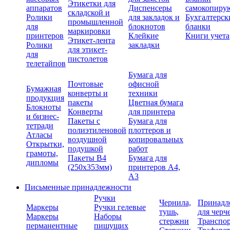
Этикетки для
аппаратов
Диспенсеры
самокопиру
складской и
Ролики
для закладок и
Бухгалтерск
промышленной
для
блокнотов
бланки
маркировки
принтеров
Клейкие
Книги учета
Этикет-лента
Ролики
закладки
для этикет-
для
пистолетов
телетайпов
Бумага для
Почтовые
офисной
Бумажная
конверты и
техники
продукция
пакеты
Цветная бумага
Блокноты
Конверты
для принтера
и бизнес-
Пакеты с
Бумага для
тетради
полиэтиленовой
плоттеров и
Атласы
воздушной
копировальных
Открытки,
подушкой
работ
грамоты,
Пакеты В4
Бумага для
дипломы
(250х353мм)
принтеров А4,
А3
Письменные принадлежности
Ручки
Чернила,
Принадл
Маркеры
Ручки гелевые
тушь,
для черч
Маркеры
Наборы
стержни
Транспо
перманентные
пишущих