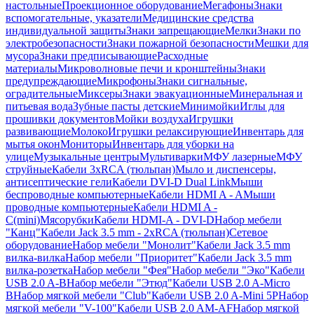
настольные
Проекционное оборудование
Мегафоны
Знаки
вспомогательные, указатели
Медицинские средства
индивидуальной защиты
Знаки запрещающие
Мелки
Знаки по
электробезопасности
Знаки пожарной безопасности
Мешки для
мусора
Знаки предписывающие
Расходные
материалы
Микроволновые печи и кронштейны
Знаки
предупреждающие
Микрофоны
Знаки сигнальные,
оградительные
Миксеры
Знаки эвакуационные
Минеральная и
питьевая вода
Зубные пасты детские
Минимойки
Иглы для
прошивки документов
Мойки воздуха
Игрушки
развивающие
Молоко
Игрушки релаксирующие
Инвентарь для
мытья окон
Мониторы
Инвентарь для уборки на
улице
Музыкальные центры
Мультиварки
МФУ лазерные
МФУ
струйные
Кабели 3xRCA (тюльпан)
Мыло и диспенсеры,
антисептические гели
Кабели DVI-D Dual Link
Мыши
беспроводные компьютерные
Кабели HDMI A - A
Мыши
проводные компьютерные
Кабели HDMI A -
C(mini)
Мясорубки
Кабели HDMI-A - DVI-D
Набор мебели
"Канц"
Кабели Jack 3.5 mm - 2xRCA (тюльпан)
Сетевое
оборудование
Набор мебели "Монолит"
Кабели Jack 3.5 mm
вилка-вилка
Набор мебели "Приоритет"
Кабели Jack 3.5 mm
вилка-розетка
Набор мебели "Фея"
Набор мебели "Эко"
Кабели
USB 2.0 A-B
Набор мебели "Этюд"
Кабели USB 2.0 A-Micro
B
Набор мягкой мебели "Club"
Кабели USB 2.0 A-Mini 5P
Набор
мягкой мебели "V-100"
Кабели USB 2.0 AM-AF
Набор мягкой