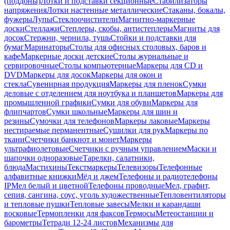
(поддоны)
Лотки и подставки секционные
Стабилизаторы
напряжения
Лотки настенные металлические
Стаканы, бокалы,
фужеры
Лупы
Стеклоочистители
Магнитно-маркерные
доски
Стеллажи
Степлеры, скобы, антистеплеры
Магниты для
досок
Стержни, чернила, тушь
Стойки и подставки для
бумаг
Маринаторы
Столы для офисных столовых, баров и
кафе
Маркерные доски детские
Столы журнальные и
сервировочные
Столы компьютерные
Маркеры для CD и
DVD
Маркеры для досок
Маркеры для окон и
стекла
Сувенирная продукция
Маркеры для пленок
Сумки
деловые с отделением для ноутбука и планшетов
Маркеры для
промышленной графики
Сумки для обуви
Маркеры для
флипчартов
Сумки школьные
Маркеры для шин и
резины
Сумочки для телефонов
Маркеры лаковые
Маркеры
нестираемые перманентные
Сушилки для рук
Маркеры по
ткани
Счетчики банкнот и монет
Маркеры
ультрафиолетовые
Счетчики с ручным управлением
Маски и
шапочки одноразовые
Тарелки, салатники,
блюда
Мастихины
Текстмаркеры
Телевизоры
Телефонные
алфавитные книжки
Мёд и джем
Телефоны и радиотелефоны
IP
Мел белый и цветной
Телефоны проводные
Мел, графит,
сепия, сангина, соус, уголь художественные
Тепловентиляторы
и тепловые пушки
Тепловые завесы
Мелки и карандаши
восковые
Термопленки для факсов
Термосы
Метеостанции и
барометры
Тетради 12-24 листов
Механизмы для