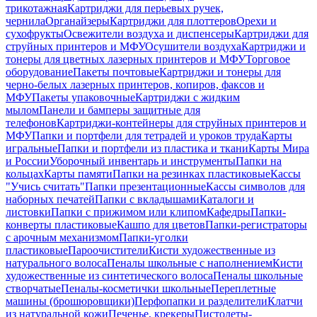
трикотажная
Картриджи для перьевых ручек,
чернила
Органайзеры
Картриджи для плоттеров
Орехи и
сухофрукты
Освежители воздуха и диспенсеры
Картриджи для
струйных принтеров и МФУ
Осушители воздуха
Картриджи и
тонеры для цветных лазерных принтеров и МФУ
Торговое
оборудование
Пакеты почтовые
Картриджи и тонеры для
черно-белых лазерных принтеров, копиров, факсов и
МФУ
Пакеты упаковочные
Картриджи с жидким
мылом
Панели и бамперы защитные для
телефонов
Картриджи-контейнеры для струйных принтеров и
МФУ
Папки и портфели для тетрадей и уроков труда
Карты
игральные
Папки и портфели из пластика и ткани
Карты Мира
и России
Уборочный инвентарь и инструменты
Папки на
кольцах
Карты памяти
Папки на резинках пластиковые
Кассы
"Учись считать"
Папки презентационные
Кассы символов для
наборных печатей
Папки с вкладышами
Каталоги и
листовки
Папки с прижимом или клипом
Кафедры
Папки-
конверты пластиковые
Кашпо для цветов
Папки-регистраторы
с арочным механизмом
Папки-уголки
пластиковые
Пароочистители
Кисти художественные из
натурального волоса
Пеналы школьные с наполнением
Кисти
художественные из синтетического волоса
Пеналы школьные
створчатые
Пеналы-косметички школьные
Переплетные
машины (брошюровщики)
Перфопапки и разделители
Клатчи
из натуральной кожи
Печенье, крекеры
Пистолеты-