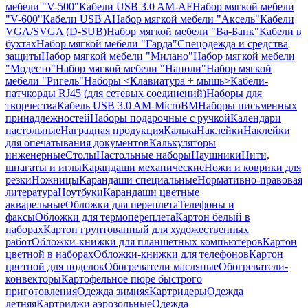
мебели "V-500"
Кабели USB 3.0 AM-AF
Набор мягкой мебели
"V-600"
Кабели USB A
Набор мягкой мебели "Аксель"
Кабели
VGA/SVGA (D-SUB)
Набор мягкой мебели "Ва-Банк"
Кабели в
бухтах
Набор мягкой мебели "Гарда"
Спецодежда и средства
защиты
Набор мягкой мебели "Милано"
Набор мягкой мебели
"Модесто"
Набор мягкой мебели "Наполи"
Набор мягкой
мебели "Ригель"
Наборы <Клавиатура + мышь>
Кабели-
патчкорды RJ45 (для сетевых соединений)
Наборы для
творчества
Кабель USB 3.0 AM-MicroBM
Наборы письменных
принадлежностей
Наборы подарочные с ручкой
Календари
настольные
Наградная продукция
Калька
Наклейки
Наклейки
для опечатывания документов
Калькуляторы
инженерные
Столы
Настольные наборы
Наушники
Нити,
шпагаты и иглы
Карандаши механические
Ножи и коврики для
резки
Ножницы
Карандаши специальные
Нормативно-правовая
литература
Ноутбуки
Карандаши цветные
акварельные
Обложки для переплета
Телефоны и
факсы
Обложки для термопереплета
Картон белый в
наборах
Картон грунтованный для художественных
работ
Обложки-книжки для планшетных компьютеров
Картон
цветной в наборах
Обложки-книжки для телефонов
Картон
цветной для поделок
Обогреватели масляные
Обогреватели-
конвекторы
Картофельное пюре быстрого
приготовления
Одежда зимняя
Картридеры
Одежда
летняя
Картриджи аэрозольные
Одежда