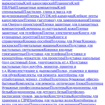
маркираторы
Клей канцелярский
Планинги
Клей
ПВА
Чай
Планшетные компьютеры
Клей
специальный
Пластилин, глина и масса для
моделирования
Плееры DVD
Клей-карандаш
Клейкие ленты
канцелярские
Пленки (заготовки) для ламинирования
Пленки
для Оверхед-проекторов
Пленки защитные для планшетных
компьютеров
Ключницы из натуральной кожи
Пленки
защитные для телефонов
Плитки электрические
Книги для
кулинарных рецептов
Плоттеры
Книги и
справочники
Книжки-пособия
Поддоны для бумаг
Книжки-
раскраски
Подметальные машины
Кнопки
Подставки для
настольных светильников
Коврики входные
грязезащитные
Подставки для телефона
Подставки и
кронштейны-держатели для проектора
Подставки напольные
(под системный блок, уничтожитель ит.д.)
Подставки
настольные (под ноутбук, монитор, принтер и
т.д.)
Комплектующие к дыроколам
Полки, этажерки и ящики
для обуви
Комплекты для ремонта, контейнеры для
отработанных чернил, стойки
Полотенца бумажные офисно-
бытовые
Комплекты для ремонта, оптические блоки
Полотенца
бумажные профессиональные
Полотеры
Кондиционеры для
белья
Кондиционеры для детского белья
Портфолио,
расписания уроков, закладки
Конструкторы
Контейнеры для
хранения и СВЧ
Приборы для укладки волос
Контейнеры и
ведра для мусора
Принадлежности для черчения
Принтеры