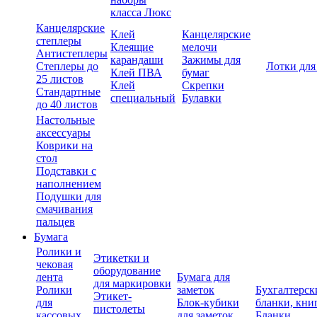
класса Люкс
Канцелярские
Клей
Канцелярские
степлеры
Клеящие
мелочи
Антистеплеры
карандаши
Зажимы для
Степлеры до
Лотки для
Клей ПВА
бумаг
25 листов
Клей
Скрепки
Стандартные
специальный
Булавки
до 40 листов
Настольные
аксессуары
Коврики на
стол
Подставки с
наполнением
Подушки для
смачивания
пальцев
Бумага
Ролики и
Этикетки и
чековая
оборудование
лента
Бумага для
для маркировки
Ролики
заметок
Бухгалтерск
Этикет-
для
Блок-кубики
бланки, кни
пистолеты
кассовых
для заметок
Бланки