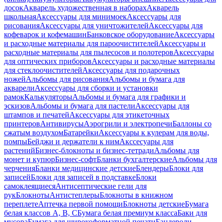
досок
Акварель художественная в наборах
Акварель
школьная
Аксессуары для минимоек
Аксессуары для
рисования
Аксессуары для уничтожителей
Аксессуары для
кофеварок и кофемашин
Банковское оборудование
Аксессуары
и расходные материалы для пароочистителей
Аксессуары и
расходные материалы для пылесосов и полотеров
Аксессуары
для оптических приборов
Аксессуары и расходные материалы
для стеклоочистителей
Аксессуары для подарочных
ножей
Альбомы для рисования
Альбомы и бумага для
акварели
Аксессуары для сборки и установки
рамок
Калькуляторы
Альбомы и бумага для графики и
эскизов
Альбомы и бумага для пастели
Аксессуары для
штампов и печатей
Аксессуары для этикеточных
принтеров
Антивирусы
Аэрогрили и электропечи
Баллоны со
сжатым воздухом
Батарейки
Аксессуары к кулерам для воды,
помпы
Бейджи и держатели к ним
Акссесуары для
растений
Бизнес-блокноты и бизнес-тетради
Альбомы для
монет и купюр
Бизнес-софт
Бланки бухгалтерские
Альбомы для
черчения
Бланки медицинские детские
Блендеры
Блоки для
записей
Блоки для записей в подставке
Блоки
самоклеящиеся
Антисептические гели для
рук
Блокноты
Антистеплеры
Блокноты в книжном
переплете
Аптечка первой помощи
Блокноты детские
Бумага
белая классов А, В, С
Бумага белая премиум класса
Баки для
мусора
Бумага для широкоформатной печати
Бандероли,