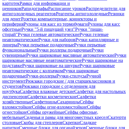
картотек
Рамки для информации и
ценников
Рапидографы
Расписание уроков
Распределители для
антигололедных реагентов
Реагенты антигололедные
Резинки
для денег
Розетки компьютерные, коннекторы и
периферия
Рулоны для касс из термобумаги
Рулоны для касс
офсетные
Ручки "5-й пишущий узел"
Ручки "пиши-
стирай"
Ручки гелевые автоматические
Ручки гелевые
неавтоматические
Ручки для наборов
Ручки капиллярные и
линеры
Ручки перьевые подарочные
Ручки перьевые
функциональные
Ручки роллеры подарочные
Ручки
сувенирные
Ручки шариковые масляные автоматические
Ручки
шариковые масляные неавтоматические
Ручки шариковые на
подставке
Ручки шариковые на шнурке
Ручки шариковые
неавтоматические с колпачком
Ручки шариковые
подарочные
Ручки-роллеры
Ручки-стилусы
Ручной
инструмент
Рюкзаки городские / для старшеклассников и
студентов
Рюкзаки городские с отделением для
ноутбука
Салфетки влажные детские
Салфетки для настольных
диспенсеров
Салфетки косметические
Салфетки
хозяйственные
Салфетницы
Сахарницы
Сейфы
взломостойкие
Сейфы огне-взломостойкие
Сейфы
огнестойкие
Сейфы оружейные
Сейфы офисные,
мебельные
Сиденья и рамы для многоместных кресел
Скатерти
столовые
Скобы для степлеров
Скрепки
Сладкие
напитки
Сменные блоки для органайзеров
Сменные блоки для