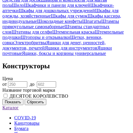
пола
Шило
Шкафчики и панели для ключей
Шкафчики-
аптечки
Шкафы для дошкольных учреждений
Шкафы для
одежды, хозяйственные
Шкафы для сумок
Шкафы кассира,
индивидуальные
Шоколадные конфеты
Шпагаты
Штампы
прямоугольные самонаборные
Штампы стандартных
слов
Штативы для селфи
Штемпельная краска
Штемпельные
подушки
Штопоры и открывалки
Щетки, веники,
совки
Электробритвы
Ящики для денег, ценностей,
документов, печатей
Ящики для инструментов
Ящики
почтовые
Ящики, боксы и корзины универсальные
Конструкторы
Цена
от
до
Название торговой марки
ДЕСЯТОЕ КОРОЛЕВСТВО
Показать
Сбросить
Каталог
COVID-19
Канцтовары
Бумага