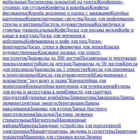
мобильные
Диспенсеры покрытий на унитаз
Конференц-
столики для стульев
Конфеты в коробках
Конфеты
фасованные
Короба архивные и папки с завязками
Коробки
картонные
Корректирующие средства
Доски для информации,
стенды и витрины
Пастель художественная
Косметички и
сумочки универсальные
Кофе
Доски для письма мелом
Кофе и
какао в капсулах
Доски для черчения и
рейсшины
Кофемашины и кофе для них
Доски-
флипчарты
Доски, стеки и формочки для лепки
Краски
художественные
Красящие ролики для этикет-
пистолетов
Дыроколы до 300 листов
Письменные и чертежные
принадлежности
Кресла детские
Дыроколы до 50 листов
Кресла
для персонала
Дыроколы на 1 отверстие
Кресла для приемных
и переговорных
Кресла для руководителей
Ежедневники с
покрытием "под кожу и ткань"
Кронштейны для
мониторов
Кронштейны-крепления для телевизоров
Кулеры
для воды и аксессуары к ним
Емкости для сыпучих
продуктов
Кухонные комбайны
Ламинаторы
Заварники
Лампы
люминесцентные энергосберегающие
Лампы
накаливания
Зажимы для купюр
Лапша быстрого
приготовления
Закладки
Ластики, резинки
стирательные
Магнитолы
Маникюрные
наборы
Маркеры
Зарядные устройства для портативной
электроники
Маршрутизаторы, модемы и сплиттеры
Защитные
покрытия
Машинки для стрижки волос
Звонки