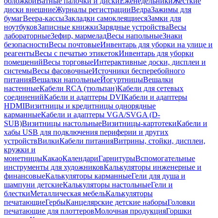
обложкой
Ватные палочки и диски
Еженедельники
Жесткие
диски внешние
Журналы регистрации
Ведра
Зажимы для
бумаг
Веера-кассы
Закладки самоклеящиеся
Замки для
ноутбуков
Записные книжки
Зарядные устройства
Весы
лабораторные
Зефир, мармелад
Весы напольные
Знаки
безопасности
Весы почтовые
Инвентарь для уборки на улице и
реагенты
Весы с печатью этикеток
Инвентарь для уборки
помещений
Весы торговые
Интерактивные доски, дисплеи и
системы
Весы фасовочные
Источники бесперебойного
питания
Вешалки напольные
Йогуртницы
Вешалки
настенные
Кабели RCA (тюльпан)
Кабели для сетевых
соединений
Кабели и адаптеры DVI
Кабели и адаптеры
HDMI
Визитницы и кредитницы однорядные
карманные
Кабели и адаптеры VGA/SVGA (D-
SUB)
Визитницы настольные
Визитницы-картотеки
Кабели и
хабы USB для подключения периферии и других
устройств
Вилки
Кабели питания
Витрины, стойки, дисплеи,
кружки и
монетницы
Какао
Календари
Гарнитуры
Вспомогательные
инструменты для художников
Калькуляторы инженерные и
финансовые
Калькуляторы карманные
Гели для душа и
шампуни детские
Калькуляторы настольные
Гели и
блестки
Металлическая мебель
Калькуляторы
печатающие
Гербы
Канцелярские детские наборы
Головки
печатающие для плоттеров
Молочная продукция
Горшки