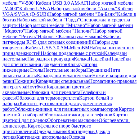
мебели "V-500"
Кабели USB 3.0 AM-AF
Набор мягкой мебели
"V-600"
Кабели USB A
Набор мягкой мебели "Аксель"
Кабели
VGA/SVGA (D-SUB)
Набор мягкой мебели "Ва-Банк"
Кабели в
бухтах
Набор мягкой мебели "Гарда"
Спецодежда и средства
защиты
Набор мягкой мебели "Милано"
Набор мягкой мебели
"Модесто"
Набор мягкой мебели "Наполи"
Набор мягкой
мебели "Ригель"
Наборы <Клавиатура + мышь>
Кабели-
патчкорды RJ45 (для сетевых соединений)
Наборы для
творчества
Кабель USB 3.0 AM-MicroBM
Наборы письменных
принадлежностей
Наборы подарочные с ручкой
Календари
настольные
Наградная продукция
Калька
Наклейки
Наклейки
для опечатывания документов
Калькуляторы
инженерные
Столы
Настольные наборы
Наушники
Нити,
шпагаты и иглы
Карандаши механические
Ножи и коврики для
резки
Ножницы
Карандаши специальные
Нормативно-правовая
литература
Ноутбуки
Карандаши цветные
акварельные
Обложки для переплета
Телефоны и
факсы
Обложки для термопереплета
Картон белый в
наборах
Картон грунтованный для художественных
работ
Обложки-книжки для планшетных компьютеров
Картон
цветной в наборах
Обложки-книжки для телефонов
Картон
цветной для поделок
Обогреватели масляные
Обогреватели-
конвекторы
Картофельное пюре быстрого
приготовления
Одежда зимняя
Картридеры
Одежда
летняя
Картриджи аэрозольные
Одежда