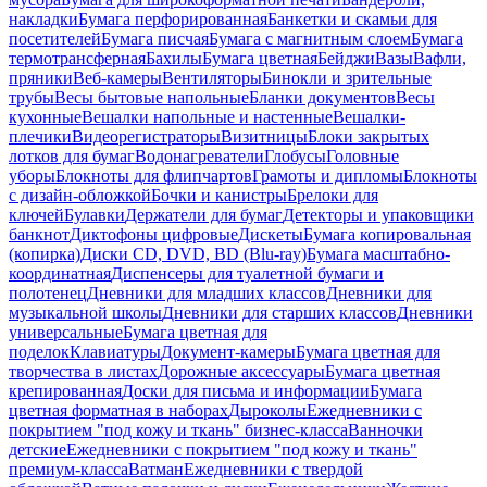
накладки
Бумага перфорированная
Банкетки и скамьи для
посетителей
Бумага писчая
Бумага с магнитным слоем
Бумага
термотрансферная
Бахилы
Бумага цветная
Бейджи
Вазы
Вафли,
пряники
Веб-камеры
Вентиляторы
Бинокли и зрительные
трубы
Весы бытовые напольные
Бланки документов
Весы
кухонные
Вешалки напольные и настенные
Вешалки-
плечики
Видеорегистраторы
Визитницы
Блоки закрытых
лотков для бумаг
Водонагреватели
Глобусы
Головные
уборы
Блокноты для флипчартов
Грамоты и дипломы
Блокноты
с дизайн-обложкой
Бочки и канистры
Брелоки для
ключей
Булавки
Держатели для бумаг
Детекторы и упаковщики
банкнот
Диктофоны цифровые
Дискеты
Бумага копировальная
(копирка)
Диски CD, DVD, BD (Blu-ray)
Бумага масштабно-
координатная
Диспенсеры для туалетной бумаги и
полотенец
Дневники для младших классов
Дневники для
музыкальной школы
Дневники для старших классов
Дневники
универсальные
Бумага цветная для
поделок
Клавиатуры
Документ-камеры
Бумага цветная для
творчества в листах
Дорожные аксессуары
Бумага цветная
крепированная
Доски для письма и информации
Бумага
цветная форматная в наборах
Дыроколы
Ежедневники с
покрытием "под кожу и ткань" бизнес-класса
Ванночки
детские
Ежедневники с покрытием "под кожу и ткань"
премиум-класса
Ватман
Ежедневники с твердой