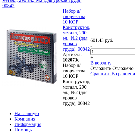
металл, 290 эл., №2 (для уроков труда),
00842
Набор д/
творчества
10 КОР
Конструктор,
металл, 290
эл., №2 (для
601,43 руб.
уроков
-
труда), 00842
Артикул:
+
102073с
В корзину
Набор д/
Отложить
Отложено
творчества
Сравнить
В сравнен
10 КОР
Конструктор,
металл, 290
эл., №2 (для
уроков
труда), 00842
На главную
Компания
Информация
Помощь