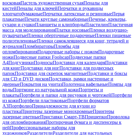
восковая
Пастель художественная сухая
Пеналы для
кистей
Пеналы для ключей
Перчатки и рукавицы
хлопчатобумажные
Перчатки латексные и резиновые
Перья
плакатные
Печати круглые самонаборные
Печенье, крекеры,
сухари и сушки
Планшеты и клипборды
Пластилин
Пластичная
масса для моделирования
Платки носовые
Пленки воздушно-
пузырчатые
Пленки оберточные подарочные
Пленки пищевые
полиэтиленовые
Пленки самоклеящиеся для книг, тетрадей и
журналов
Пломбираторы
Пломбы для
опломбирования
Подарочные наборы с ножом
Подарочные
ножи
Подвесные папки Foolscap
Подвесные папки
А4
Подгузники
Подносы
Подставки для календаря
Подставки
для книг
Подставки для ног
Подставки для подвесных
папок
Подставки для скрепок магнитные
Подставки и боксы
для CD и DVD дисков
Подставки, рамки настенные и
дверные
Покрытия на унитаз
Полотенца вафельные
Помпы для
воды
Портмоне из натуральной кожи
Портреты и
плакаты
Портфели и папки для рисунков и чертежей
Портфели
из кожи
Портфели пластиковые
Портфели форматов
А3
Портфолио
Принадлежности для кухни из
пластика
Принтеры лазерные монохромные
Принтеры
лазерные цветные
Приставки Смарт-ТВ
Прищепки
Проволока
для опломбирования
Протирочная бумага и диспенсеры к
ней
Профессиональные наборы для
художников
Разделители
Разделители для настольных