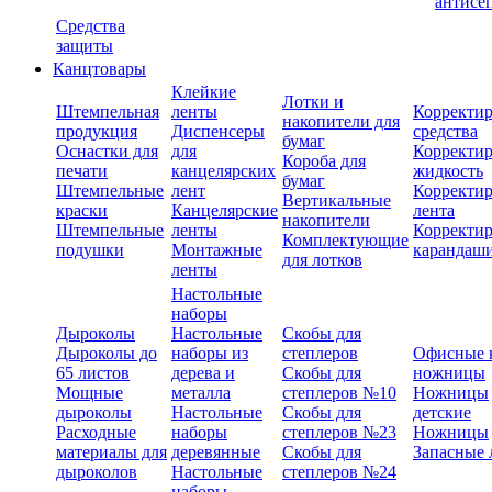
антисе
Средства
защиты
Канцтовары
Клейкие
Лотки и
Штемпельная
ленты
Корректи
накопители для
продукция
Диспенсеры
средства
бумаг
Оснастки для
для
Корректи
Короба для
печати
канцелярских
жидкость
бумаг
Штемпельные
лент
Корректи
Вертикальные
краски
Канцелярские
лента
накопители
Штемпельные
ленты
Корректи
Комплектующие
подушки
Монтажные
карандаш
для лотков
ленты
Настольные
наборы
Дыроколы
Настольные
Скобы для
Дыроколы до
наборы из
степлеров
Офисные 
65 листов
дерева и
Скобы для
ножницы
Мощные
металла
степлеров №10
Ножницы
дыроколы
Настольные
Скобы для
детские
Расходные
наборы
степлеров №23
Ножницы
материалы для
деревянные
Скобы для
Запасные 
дыроколов
Настольные
степлеров №24
наборы