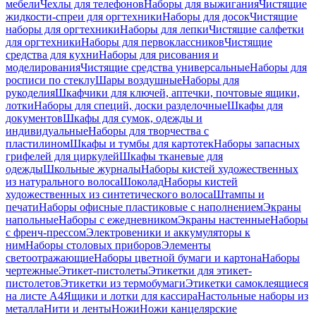
мебели
Чехлы для телефонов
Наборы для выжигания
Чистящие
жидкости-спреи для оргтехники
Наборы для досок
Чистящие
наборы для оргтехники
Наборы для лепки
Чистящие салфетки
для оргтехники
Наборы для первоклассников
Чистящие
средства для кухни
Наборы для рисования и
моделирования
Чистящие средства универсальные
Наборы для
росписи по стеклу
Шары воздушные
Наборы для
рукоделия
Шкафчики для ключей, аптечки, почтовые ящики,
лотки
Наборы для специй, доски разделочные
Шкафы для
документов
Шкафы для сумок, одежды и
индивидуальные
Наборы для творчества с
пластилином
Шкафы и тумбы для картотек
Наборы запасных
грифелей для циркулей
Шкафы тканевые для
одежды
Школьные журналы
Наборы кистей художественных
из натурального волоса
Шоколад
Наборы кистей
художественных из синтетического волоса
Штампы и
печати
Наборы офисные пластиковые с наполнением
Экраны
напольные
Наборы с ежедневником
Экраны настенные
Наборы
с френч-прессом
Электровеники и аккумуляторы к
ним
Наборы столовых приборов
Элементы
светоотражающие
Наборы цветной бумаги и картона
Наборы
чертежные
Этикет-пистолеты
Этикетки для этикет-
пистолетов
Этикетки из термобумаги
Этикетки самоклеящиеся
на листе А4
Ящики и лотки для кассира
Настольные наборы из
металла
Нити и ленты
Ножи
Ножи канцелярские