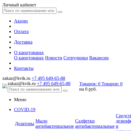
Личный кабинет
Акции
Оплата
Доставка
О канцтоварах
О канцтоварах
Новости
Сотрудники
Вакансии
Контакты
zakaz@kvik.ru
+7 495 649-65-88
zakaz@kvik.ru
+7 495 649-65-88
Товаров:
0
Товаров:
0
на
0 руб.
Меню
COVID-19
Средст
Мыло
Салфетки
дезинф
Дозаторы
антибактериальное
антибактериальные
и