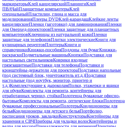
маркираторы
Клей канцелярский
Планинги
Клей
ПВА
Чай
Планшетные компьютеры
Клей
специальный
Пластилин, глина и масса для
моделирования
Плееры DVD
Клей-карандаш
Клейкие ленты
канцелярские
Пленки (заготовки) для ламинирования
Пленки
для Оверхед-проекторов
Пленки защитные для планшетных
компьютеров
Ключницы из натуральной кожи
Пленки
защитные для телефонов
Плитки электрические
Книги для
кулинарных рецептов
Плоттеры
Книги и
справочники
Книжки-пособия
Поддоны для бумаг
Книжки-
раскраски
Подметальные машины
Кнопки
Подставки для
настольных светильников
Коврики входные
грязезащитные
Подставки для телефона
Подставки и
кронштейны-держатели для проектора
Подставки напольные
(под системный блок, уничтожитель ит.д.)
Подставки
настольные (под ноутбук, монитор, принтер и
т.д.)
Комплектующие к дыроколам
Полки, этажерки и ящики
для обуви
Комплекты для ремонта, контейнеры для
отработанных чернил, стойки
Полотенца бумажные офисно-
бытовые
Комплекты для ремонта, оптические блоки
Полотенца
бумажные профессиональные
Полотеры
Кондиционеры для
белья
Кондиционеры для детского белья
Портфолио,
расписания уроков, закладки
Конструкторы
Контейнеры для
хранения и СВЧ
Приборы для укладки волос
Контейнеры и
ведра для мусора
Принадлежности для черчения
Принтеры