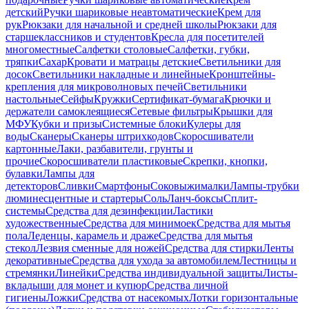
детский
Ручки шариковые неавтоматические
Крем для
рук
Рюкзаки для начальной и средней школы
Рюкзаки для
старшеклассников и студентов
Кресла для посетителей
многоместные
Салфетки столовые
Салфетки, губки,
тряпки
Сахар
Кровати и матрацы детские
Светильники для
досок
Светильники накладные и линейные
Кронштейны-
крепления для микроволновых печей
Светильники
настольные
Сейфы
Кружки
Сертификат-бумага
Крючки и
держатели самоклеящиеся
Сетевые фильтры
Крышки для
МФУ
Кубки и призы
Системные блоки
Кулеры для
воды
Сканеры
Сканеры штрихкодов
Скоросшиватели
картонные
Лаки, разбавители, грунты и
прочие
Скоросшиватели пластиковые
Скрепки, кнопки,
булавки
Лампы для
детекторов
Сливки
Смартфоны
Соковыжималки
Лампы-трубки
люминесцентные и стартеры
Соль
Ланч-боксы
Сплит-
системы
Средства для дезинфекции
Ластики
художественные
Средства для минимоек
Средства для мытья
пола
Леденцы, карамель и драже
Средства для мытья
стекол
Лезвия сменные для ножей
Средства для стирки
Ленты
декоративные
Средства для ухода за автомобилем
Лестницы и
стремянки
Линейки
Средства индивидуальной защиты
Листы-
вкладыши для монет и купюр
Средства личной
гигиены
Ложки
Средства от насекомых
Лотки горизонтальные