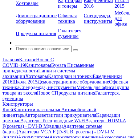
Картриджи
Ежедневники
Школа
Хозтовары
и тонеры
2016
2015
Мебель
Демонстрационное
Офисная
Спецодежда,
для
оборудование
техника
инструменты
офиса
Галантерея,
Продукты питания
сувениры
Главная
Каталог
Новое С
COVID-19
Канцтовары
Бумага
Письменные
принадлежности
Папки и системы
архивации
Хозтовары
Картриджи и тонеры
Ежедневники
2016
Школа 2015
Демонстрационное оборудование
Офисная
техника
Спецодежда, инструменты
Мебель для офиса
Группа
товара из экселя
Новое С
Продукты питания
Галантерея,
сувениры
Конструкторы
Клей
Картотеки настольные
Автомобильный
инвентарь
Авторазветвители прикуривателя
Карандаши
цветные
Адаптеры беспроводные Wi-Fi
Адаптеры HDMI-A
F(розетка) - DVI-D M(вилка)
Адаптеры сетевые
(карты)
Адаптеры VGA F (D-SUB, розетка) - DVI-I M
(вилка)
Аккумуляторы
Аккумуляторы внешние
Аксессуары для