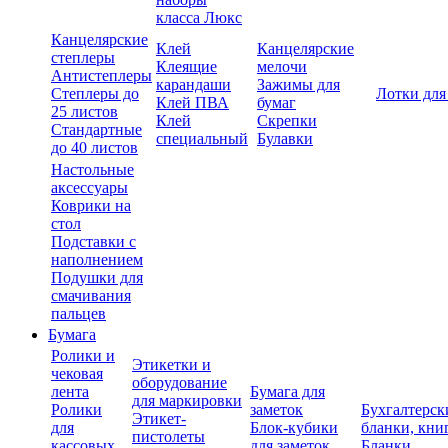
класса Люкс
Канцелярские
Клей
Канцелярские
степлеры
Клеящие
мелочи
Антистеплеры
карандаши
Зажимы для
Степлеры до
Лотки для
Клей ПВА
бумаг
25 листов
Клей
Скрепки
Стандартные
специальный
Булавки
до 40 листов
Настольные
аксессуары
Коврики на
стол
Подставки с
наполнением
Подушки для
смачивания
пальцев
Бумага
Ролики и
Этикетки и
чековая
оборудование
лента
Бумага для
для маркировки
Ролики
заметок
Бухгалтерск
Этикет-
для
Блок-кубики
бланки, кни
пистолеты
кассовых
для заметок
Бланки