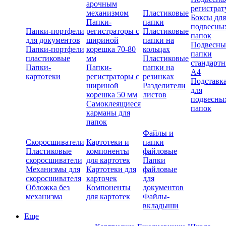
арочным
регистрат
механизмом
Пластиковые
Боксы для
Папки-
папки
подвесны
Папки-портфели
регистраторы с
Пластиковые
папок
для документов
шириной
папки на
Подвесны
Папки-портфели
корешка 70-80
кольцах
папки
пластиковые
мм
Пластиковые
стандарт
Папки-
Папки-
папки на
А4
картотеки
регистраторы с
резинках
Подставк
шириной
Разделители
для
корешка 50 мм
листов
подвесны
Самоклеящиеся
папок
карманы для
папок
Файлы и
Скоросшиватели
Картотеки и
папки
Пластиковые
компоненты
файловые
скоросшиватели
для картотек
Папки
Механизмы для
Картотеки для
файловые
скоросшивателя
карточек
для
Обложка без
Компоненты
документов
механизма
для картотек
Файлы-
вкладыши
Еще