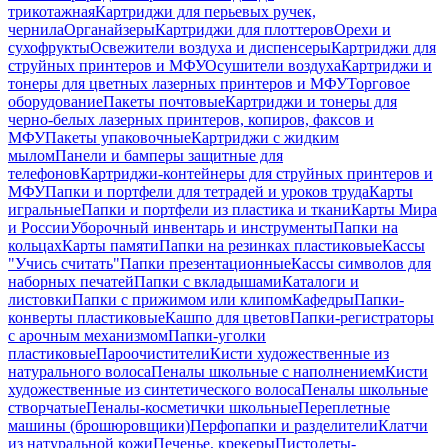
трикотажная
Картриджи для перьевых ручек,
чернила
Органайзеры
Картриджи для плоттеров
Орехи и
сухофрукты
Освежители воздуха и диспенсеры
Картриджи для
струйных принтеров и МФУ
Осушители воздуха
Картриджи и
тонеры для цветных лазерных принтеров и МФУ
Торговое
оборудование
Пакеты почтовые
Картриджи и тонеры для
черно-белых лазерных принтеров, копиров, факсов и
МФУ
Пакеты упаковочные
Картриджи с жидким
мылом
Панели и бамперы защитные для
телефонов
Картриджи-контейнеры для струйных принтеров и
МФУ
Папки и портфели для тетрадей и уроков труда
Карты
игральные
Папки и портфели из пластика и ткани
Карты Мира
и России
Уборочный инвентарь и инструменты
Папки на
кольцах
Карты памяти
Папки на резинках пластиковые
Кассы
"Учись считать"
Папки презентационные
Кассы символов для
наборных печатей
Папки с вкладышами
Каталоги и
листовки
Папки с прижимом или клипом
Кафедры
Папки-
конверты пластиковые
Кашпо для цветов
Папки-регистраторы
с арочным механизмом
Папки-уголки
пластиковые
Пароочистители
Кисти художественные из
натурального волоса
Пеналы школьные с наполнением
Кисти
художественные из синтетического волоса
Пеналы школьные
створчатые
Пеналы-косметички школьные
Переплетные
машины (брошюровщики)
Перфопапки и разделители
Клатчи
из натуральной кожи
Печенье, крекеры
Пистолеты-