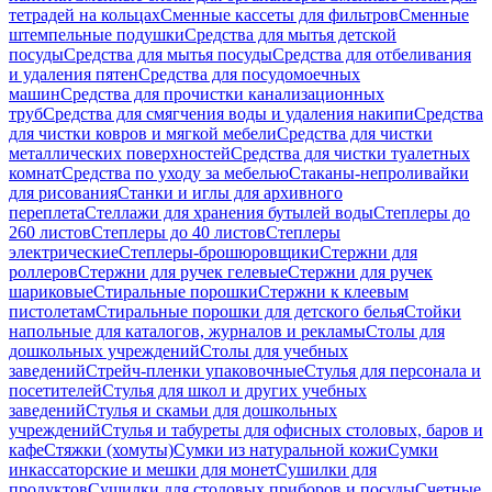
тетрадей на кольцах
Сменные кассеты для фильтров
Сменные
штемпельные подушки
Средства для мытья детской
посуды
Средства для мытья посуды
Средства для отбеливания
и удаления пятен
Средства для посудомоечных
машин
Средства для прочистки канализационных
труб
Средства для смягчения воды и удаления накипи
Средства
для чистки ковров и мягкой мебели
Средства для чистки
металлических поверхностей
Средства для чистки туалетных
комнат
Средства по уходу за мебелью
Стаканы-непроливайки
для рисования
Станки и иглы для архивного
переплета
Стеллажи для хранения бутылей воды
Степлеры до
260 листов
Степлеры до 40 листов
Степлеры
электрические
Степлеры-брошюровщики
Стержни для
роллеров
Стержни для ручек гелевые
Стержни для ручек
шариковые
Стиральные порошки
Стержни к клеевым
пистолетам
Стиральные порошки для детского белья
Стойки
напольные для каталогов, журналов и рекламы
Столы для
дошкольных учреждений
Столы для учебных
заведений
Стрейч-пленки упаковочные
Стулья для персонала и
посетителей
Стулья для школ и других учебных
заведений
Стулья и скамьи для дошкольных
учреждений
Стулья и табуреты для офисных столовых, баров и
кафе
Стяжки (хомуты)
Сумки из натуральной кожи
Сумки
инкассаторские и мешки для монет
Сушилки для
продуктов
Сушилки для столовых приборов и посуды
Счетные