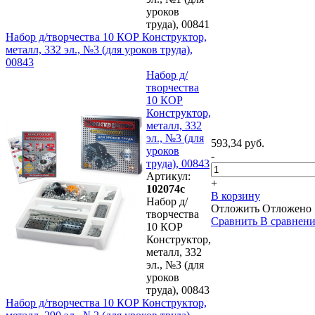
уроков
труда), 00841
Набор д/творчества 10 КОР Конструктор,
металл, 332 эл., №3 (для уроков труда),
00843
Набор д/
творчества
10 КОР
Конструктор,
металл, 332
эл., №3 (для
593,34 руб.
уроков
-
труда), 00843
Артикул:
+
102074с
В корзину
Набор д/
Отложить
Отложено
творчества
Сравнить
В сравнен
10 КОР
Конструктор,
металл, 332
эл., №3 (для
уроков
труда), 00843
Набор д/творчества 10 КОР Конструктор,