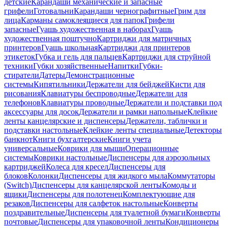
детские
Карандаши механические и запасные
грифели
Готовальни
Карандаши чернографитные
Грим для
лица
Карманы самоклеящиеся для папок
Грифели
запасные
Гуашь художественная в наборах
Гуашь
художественная поштучно
Картриджи для матричных
принтеров
Гуашь школьная
Картриджи для принтеров
этикеток
Губка и гель для пальцев
Картриджи для струйной
техники
Губки хозяйственные
Напитки
Губки-
стиратели
Датеры
Демонстрационные
системы
Кипятильники
Держатели для бейджей
Кисти для
рисования
Клавиатуры беспроводные
Держатели для
телефонов
Клавиатуры проводные
Держатели и подставки под
аксессуары для досок
Держатели и рамки напольные
Клейкие
ленты канцелярские и диспенсеры
Держатели, таблички и
подставки настольные
Клейкие ленты специальные
Детекторы
банкнот
Книги бухгалтерские
Книги учета
универсальные
Коврики для мыши
Операционные
системы
Коврики настольные
Диспенсеры для аэрозольных
картриджей
Колеса для кресел
Диспенсеры для
блоков
Колонки
Диспенсеры для жидкого мыла
Коммутаторы
(Switch)
Диспенсеры для канцелярской ленты
Комоды и
ящики
Диспенсеры для полотенец
Комплектующие для
резаков
Диспенсеры для салфеток настольные
Конверты
поздравительные
Диспенсеры для туалетной бумаги
Конверты
почтовые
Диспенсеры для упаковочной ленты
Кондиционеры