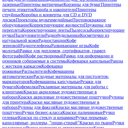
лазерные
Принтеры матричные
Корзины для бумаг
Принтеры
печати этикеток
Короба и накопители
Принтеры
струйные
Коробки и конверты для CD и DVD
дисков
Проекторы мультимедийные
Противокражное
оборудование
Корректирующие жидкости
Пружины для
переплета
Корректирующие ленты
Пылесосы
Корректирующие
ручки
Пылеуловители
Радиобудильники
Косметички из
натуральной кожи
Радиостанции
Кофе
зерновой
Радиотелефоны
Развивающие игры
Кофе
молотый
Рамки для дипломов, сертификатов, грамот,
фотографий
Кофе растворимый
Рамки для информации и
ценников собираемые в системы
Кофеварки капельные
Ранцы
с жестким каркасом
Кофеварки
рожковые
Распылители
Кофемашины
автоматические
Расходные материалы для пистолетов-
маркираторов
Кофемашины капсульные
Резаки для
бумаги
Кофемолки
Рекламные материалы для работы с
клиентами
Краски акриловые художественные в
наборах
Краски акриловые художественные поштучно
Рулоны
для принтера
Краски масляные художественные в
наборах
Рулоны для факсов
Краски масляные художественные
поштучно
Ручки бизнес-класса
Краски пальчиковые
Ручки
гелевые
Краски по стеклу и керамике
Ручки перьевые,
капиллярные, роллеры, "пиши-стирай"
Краски по ткани
Ручки
подарочные
Ручки шариковые автоматические
Крем