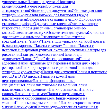
универсальные
Ножницы детские
Ножницы
канцелярские
Нумераторы
Обложки для
автодокументов
Обложки для документов
Обложки для книг,
тетрадей и журналов
Обложки для паспорта
Одежда
влагозащитная
Одноразовые стаканы и чашки
Одноразовые
столовые приборы
Одноразовые тарелки
Опечатывающие
устройства
Опоры для спины
Органайзеры бизнес-
класса
Освежители воздуха
Освежители для туалета
Оснастки
для печатей и штампов
Отпариватели
Очистители
воздуха
Пакеты "майка"
Пакеты для упаковки купюр
Пакеты и
бумага подарочные
Пакеты с замком "зиплок"
Пакеты с
петлевой и вырубной ручкой
Пакеты фасовочные
Палитры для
рисования
Палитры художественные
Панели для
демосистем
Папки "Дело" без скоросшивателя
Папки
адресные
Папки архивные для переплета
Папки для кафе и
ресторанов
Папки для курсовых и дипломов
Папки для
тетрадей и уроков труда
Папки для черчения
Папки и портмоне
для CD и DVD дисков
Папки из кожи
Папки
перфорированные
Папки перфорированные
специальные
Папки пластиковые на молнии
Папки
пластиковые с отделениями
Папки с завязками
Папки с
клипом
Папки с прижимом
Папки с пружинным и
пластиковым скоросшивателем
Папки-конверты на
молнии
Папки-конверты с кнопкой
Папки-скоросшиватели
мягкие
Папки-сумки
Пастель художественная маслянная и