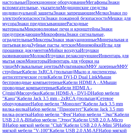
настольные
Проекционное оборудование
Мегафоны
Знаки
вспомогательные, указатели
Медицинские средства
индивидуальной защиты
Знаки запрещающие
Мелки
Знаки по
электробезопасности
Знаки пожарной безопасности
Мешки для
мусора
Знаки предписывающие
Расходные
материалы
Микроволновые печи и кронштейны
Знаки
предупреждающие
Микрофоны
Знаки сигнальные,
оградительные
Миксеры
Знаки эвакуационные
Минеральная и
питьевая вода
Зубные пасты детские
Минимойки
Иглы для
прошивки документов
Мойки воздуха
Игрушки
развивающие
Молоко
Игрушки релаксирующие
Инвентарь для
мытья окон
Мониторы
Инвентарь для уборки на
улице
Музыкальные центры
Мультиварки
МФУ лазерные
МФУ
струйные
Кабели 3xRCA (тюльпан)
Мыло и диспенсеры,
антисептические гели
Кабели DVI-D Dual Link
Мыши
беспроводные компьютерные
Кабели HDMI A - A
Мыши
проводные компьютерные
Кабели HDMI A -
C(mini)
Мясорубки
Кабели HDMI-A - DVI-D
Набор мебели
"Канц"
Кабели Jack 3.5 mm - 2xRCA (тюльпан)
Сетевое
оборудование
Набор мебели "Монолит"
Кабели Jack 3.5 mm
вилка-вилка
Набор мебели "Приоритет"
Кабели Jack 3.5 mm
вилка-розетка
Набор мебели "Фея"
Набор мебели "Эко"
Кабели
USB 2.0 A-B
Набор мебели "Этюд"
Кабели USB 2.0 A-Micro
B
Набор мягкой мебели "Club"
Кабели USB 2.0 A-Mini 5P
Набор
мягкой мебели "V-100"
Кабели USB 2.0 AM-AF
Набор мягкой