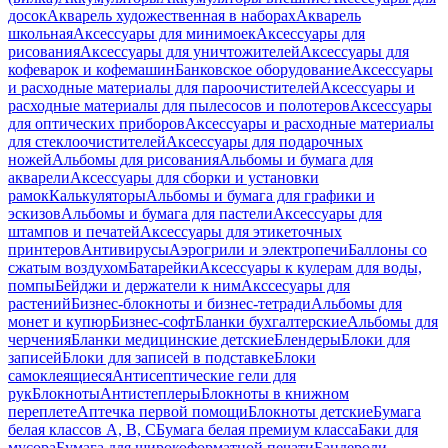
досок
Акварель художественная в наборах
Акварель
школьная
Аксессуары для минимоек
Аксессуары для
рисования
Аксессуары для уничтожителей
Аксессуары для
кофеварок и кофемашин
Банковское оборудование
Аксессуары
и расходные материалы для пароочистителей
Аксессуары и
расходные материалы для пылесосов и полотеров
Аксессуары
для оптических приборов
Аксессуары и расходные материалы
для стеклоочистителей
Аксессуары для подарочных
ножей
Альбомы для рисования
Альбомы и бумага для
акварели
Аксессуары для сборки и установки
рамок
Калькуляторы
Альбомы и бумага для графики и
эскизов
Альбомы и бумага для пастели
Аксессуары для
штампов и печатей
Аксессуары для этикеточных
принтеров
Антивирусы
Аэрогрили и электропечи
Баллоны со
сжатым воздухом
Батарейки
Аксессуары к кулерам для воды,
помпы
Бейджи и держатели к ним
Акссесуары для
растений
Бизнес-блокноты и бизнес-тетради
Альбомы для
монет и купюр
Бизнес-софт
Бланки бухгалтерские
Альбомы для
черчения
Бланки медицинские детские
Блендеры
Блоки для
записей
Блоки для записей в подставке
Блоки
самоклеящиеся
Антисептические гели для
рук
Блокноты
Антистеплеры
Блокноты в книжном
переплете
Аптечка первой помощи
Блокноты детские
Бумага
белая классов А, В, С
Бумага белая премиум класса
Баки для
мусора
Бумага для широкоформатной печати
Бандероли,