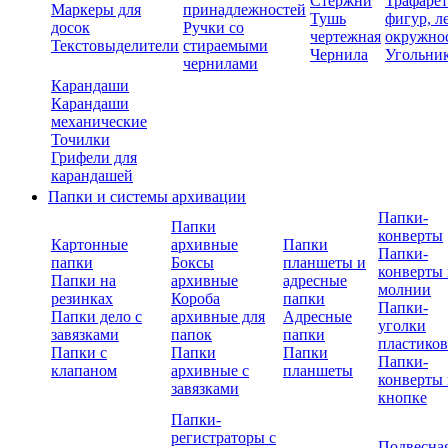
Стержни
Трафаре
Маркеры для
принадлежностей
Тушь
фигур, л
досок
Ручки со
чертежная
окружно
Текстовыделители
стираемыми
Чернила
Угольни
чернилами
Карандаши
Карандаши
механические
Точилки
Грифели для
карандашей
Папки и системы архивации
Папки-
Папки
конверты
Картонные
архивные
Папки
Папки-
папки
Боксы
планшеты и
конверты 
Папки на
архивные
адресные
молнии
резинках
Короба
папки
Папки-
Папки дело с
архивные для
Адресные
уголки
завязками
папок
папки
пластико
Папки с
Папки
Папки
Папки-
клапаном
архивные с
планшеты
конверты 
завязками
кнопке
Папки-
регистраторы с
Подвесна