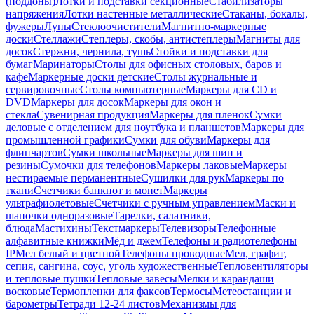
(поддоны)
Лотки и подставки секционные
Стабилизаторы
напряжения
Лотки настенные металлические
Стаканы, бокалы,
фужеры
Лупы
Стеклоочистители
Магнитно-маркерные
доски
Стеллажи
Степлеры, скобы, антистеплеры
Магниты для
досок
Стержни, чернила, тушь
Стойки и подставки для
бумаг
Маринаторы
Столы для офисных столовых, баров и
кафе
Маркерные доски детские
Столы журнальные и
сервировочные
Столы компьютерные
Маркеры для CD и
DVD
Маркеры для досок
Маркеры для окон и
стекла
Сувенирная продукция
Маркеры для пленок
Сумки
деловые с отделением для ноутбука и планшетов
Маркеры для
промышленной графики
Сумки для обуви
Маркеры для
флипчартов
Сумки школьные
Маркеры для шин и
резины
Сумочки для телефонов
Маркеры лаковые
Маркеры
нестираемые перманентные
Сушилки для рук
Маркеры по
ткани
Счетчики банкнот и монет
Маркеры
ультрафиолетовые
Счетчики с ручным управлением
Маски и
шапочки одноразовые
Тарелки, салатники,
блюда
Мастихины
Текстмаркеры
Телевизоры
Телефонные
алфавитные книжки
Мёд и джем
Телефоны и радиотелефоны
IP
Мел белый и цветной
Телефоны проводные
Мел, графит,
сепия, сангина, соус, уголь художественные
Тепловентиляторы
и тепловые пушки
Тепловые завесы
Мелки и карандаши
восковые
Термопленки для факсов
Термосы
Метеостанции и
барометры
Тетради 12-24 листов
Механизмы для