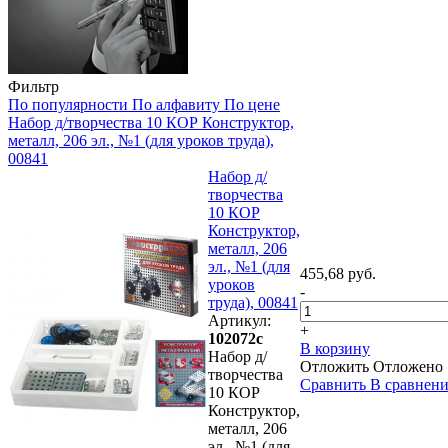
Фильтр
По популярности
По алфавиту
По цене
Набор д/творчества 10 КОР Конструктор,
металл, 206 эл., №1 (для уроков труда),
00841
Набор д/
творчества
10 КОР
Конструктор,
металл, 206
эл., №1 (для
455,68 руб.
уроков
-
труда), 00841
Артикул:
+
102072с
В корзину
Набор д/
Отложить
Отложено
творчества
Сравнить
В сравнен
10 КОР
Конструктор,
металл, 206
эл., №1 (для