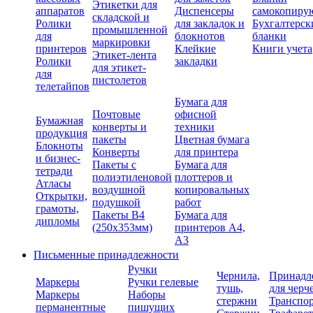
Этикетки для
аппаратов
Диспенсеры
самокопиру
складской и
Ролики
для закладок и
Бухгалтерск
промышленной
для
блокнотов
бланки
маркировки
принтеров
Клейкие
Книги учета
Этикет-лента
Ролики
закладки
для этикет-
для
пистолетов
телетайпов
Бумага для
Почтовые
офисной
Бумажная
конверты и
техники
продукция
пакеты
Цветная бумага
Блокноты
Конверты
для принтера
и бизнес-
Пакеты с
Бумага для
тетради
полиэтиленовой
плоттеров и
Атласы
воздушной
копировальных
Открытки,
подушкой
работ
грамоты,
Пакеты В4
Бумага для
дипломы
(250х353мм)
принтеров А4,
А3
Письменные принадлежности
Ручки
Чернила,
Принадл
Маркеры
Ручки гелевые
тушь,
для черч
Маркеры
Наборы
стержни
Транспо
перманентные
пишущих