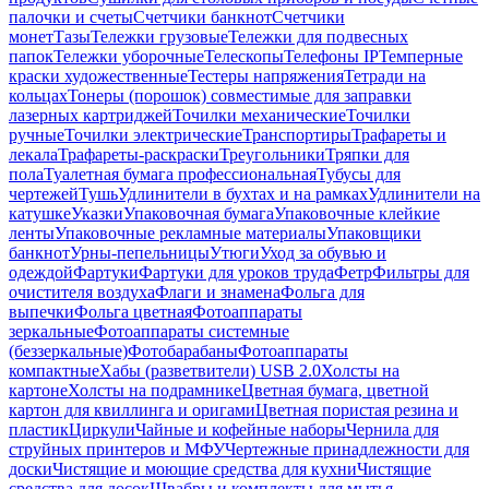
палочки и счеты
Счетчики банкнот
Счетчики
монет
Тазы
Тележки грузовые
Тележки для подвесных
папок
Тележки уборочные
Телескопы
Телефоны IP
Темперные
краски художественные
Тестеры напряжения
Тетради на
кольцах
Тонеры (порошок) совместимые для заправки
лазерных картриджей
Точилки механические
Точилки
ручные
Точилки электрические
Транспортиры
Трафареты и
лекала
Трафареты-раскраски
Треугольники
Тряпки для
пола
Туалетная бумага профессиональная
Тубусы для
чертежей
Тушь
Удлинители в бухтах и на рамках
Удлинители на
катушке
Указки
Упаковочная бумага
Упаковочные клейкие
ленты
Упаковочные рекламные материалы
Упаковщики
банкнот
Урны-пепельницы
Утюги
Уход за обувью и
одеждой
Фартуки
Фартуки для уроков труда
Фетр
Фильтры для
очистителя воздуха
Флаги и знамена
Фольга для
выпечки
Фольга цветная
Фотоаппараты
зеркальные
Фотоаппараты системные
(беззеркальные)
Фотобарабаны
Фотоаппараты
компактные
Хабы (разветвители) USB 2.0
Холсты на
картоне
Холсты на подрамнике
Цветная бумага, цветной
картон для квиллинга и оригами
Цветная пористая резина и
пластик
Циркули
Чайные и кофейные наборы
Чернила для
струйных принтеров и МФУ
Чертежные принадлежности для
доски
Чистящие и моющие средства для кухни
Чистящие
средства для досок
Швабры и комплекты для мытья