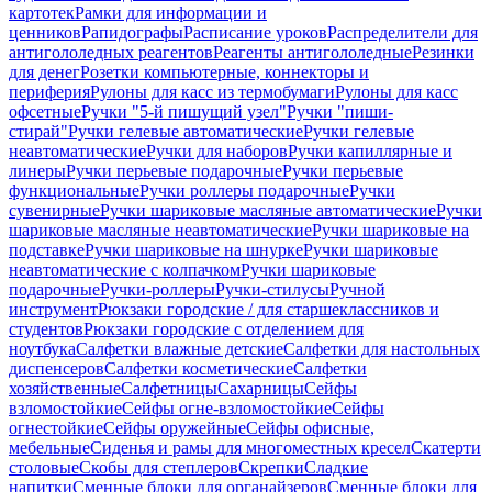
картотек
Рамки для информации и
ценников
Рапидографы
Расписание уроков
Распределители для
антигололедных реагентов
Реагенты антигололедные
Резинки
для денег
Розетки компьютерные, коннекторы и
периферия
Рулоны для касс из термобумаги
Рулоны для касс
офсетные
Ручки "5-й пишущий узел"
Ручки "пиши-
стирай"
Ручки гелевые автоматические
Ручки гелевые
неавтоматические
Ручки для наборов
Ручки капиллярные и
линеры
Ручки перьевые подарочные
Ручки перьевые
функциональные
Ручки роллеры подарочные
Ручки
сувенирные
Ручки шариковые масляные автоматические
Ручки
шариковые масляные неавтоматические
Ручки шариковые на
подставке
Ручки шариковые на шнурке
Ручки шариковые
неавтоматические с колпачком
Ручки шариковые
подарочные
Ручки-роллеры
Ручки-стилусы
Ручной
инструмент
Рюкзаки городские / для старшеклассников и
студентов
Рюкзаки городские с отделением для
ноутбука
Салфетки влажные детские
Салфетки для настольных
диспенсеров
Салфетки косметические
Салфетки
хозяйственные
Салфетницы
Сахарницы
Сейфы
взломостойкие
Сейфы огне-взломостойкие
Сейфы
огнестойкие
Сейфы оружейные
Сейфы офисные,
мебельные
Сиденья и рамы для многоместных кресел
Скатерти
столовые
Скобы для степлеров
Скрепки
Сладкие
напитки
Сменные блоки для органайзеров
Сменные блоки для