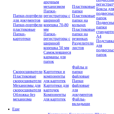
арочным
регистрат
механизмом
Пластиковые
Боксы для
Папки-
папки
подвесны
Папки-портфели
регистраторы с
Пластиковые
папок
для документов
шириной
папки на
Подвесны
Папки-портфели
корешка 70-80
кольцах
папки
пластиковые
мм
Пластиковые
стандарт
Папки-
Папки-
папки на
А4
картотеки
регистраторы с
резинках
Подставк
шириной
Разделители
для
корешка 50 мм
листов
подвесны
Самоклеящиеся
папок
карманы для
папок
Файлы и
Скоросшиватели
Картотеки и
папки
Пластиковые
компоненты
файловые
скоросшиватели
для картотек
Папки
Механизмы для
Картотеки для
файловые
скоросшивателя
карточек
для
Обложка без
Компоненты
документов
механизма
для картотек
Файлы-
вкладыши
Еще