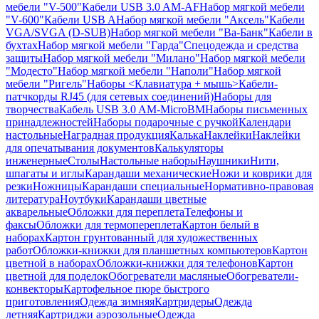
мебели "V-500"
Кабели USB 3.0 AM-AF
Набор мягкой мебели
"V-600"
Кабели USB A
Набор мягкой мебели "Аксель"
Кабели
VGA/SVGA (D-SUB)
Набор мягкой мебели "Ва-Банк"
Кабели в
бухтах
Набор мягкой мебели "Гарда"
Спецодежда и средства
защиты
Набор мягкой мебели "Милано"
Набор мягкой мебели
"Модесто"
Набор мягкой мебели "Наполи"
Набор мягкой
мебели "Ригель"
Наборы <Клавиатура + мышь>
Кабели-
патчкорды RJ45 (для сетевых соединений)
Наборы для
творчества
Кабель USB 3.0 AM-MicroBM
Наборы письменных
принадлежностей
Наборы подарочные с ручкой
Календари
настольные
Наградная продукция
Калька
Наклейки
Наклейки
для опечатывания документов
Калькуляторы
инженерные
Столы
Настольные наборы
Наушники
Нити,
шпагаты и иглы
Карандаши механические
Ножи и коврики для
резки
Ножницы
Карандаши специальные
Нормативно-правовая
литература
Ноутбуки
Карандаши цветные
акварельные
Обложки для переплета
Телефоны и
факсы
Обложки для термопереплета
Картон белый в
наборах
Картон грунтованный для художественных
работ
Обложки-книжки для планшетных компьютеров
Картон
цветной в наборах
Обложки-книжки для телефонов
Картон
цветной для поделок
Обогреватели масляные
Обогреватели-
конвекторы
Картофельное пюре быстрого
приготовления
Одежда зимняя
Картридеры
Одежда
летняя
Картриджи аэрозольные
Одежда