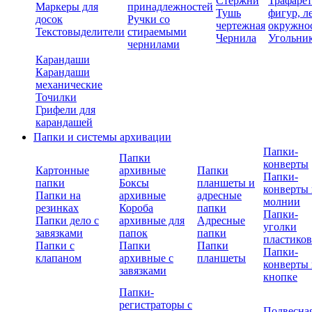
Стержни
Трафаре
Маркеры для
принадлежностей
Тушь
фигур, л
досок
Ручки со
чертежная
окружно
Текстовыделители
стираемыми
Чернила
Угольни
чернилами
Карандаши
Карандаши
механические
Точилки
Грифели для
карандашей
Папки и системы архивации
Папки-
Папки
конверты
Картонные
архивные
Папки
Папки-
папки
Боксы
планшеты и
конверты 
Папки на
архивные
адресные
молнии
резинках
Короба
папки
Папки-
Папки дело с
архивные для
Адресные
уголки
завязками
папок
папки
пластико
Папки с
Папки
Папки
Папки-
клапаном
архивные с
планшеты
конверты 
завязками
кнопке
Папки-
регистраторы с
Подвесна