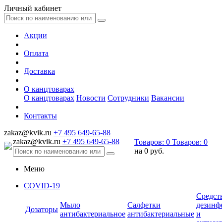
Личный кабинет
Акции
Оплата
Доставка
О канцтоварах
О канцтоварах
Новости
Сотрудники
Вакансии
Контакты
zakaz@kvik.ru
+7 495 649-65-88
zakaz@kvik.ru
+7 495 649-65-88
Товаров:
0
Товаров:
0
на
0 руб.
Меню
COVID-19
Средст
Мыло
Салфетки
дезинф
Дозаторы
антибактериальное
антибактериальные
и