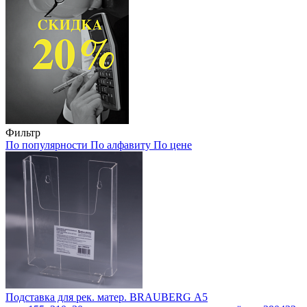
Фильтр
По популярности
По алфавиту
По цене
Подставка для рек. матер. BRAUBERG А5