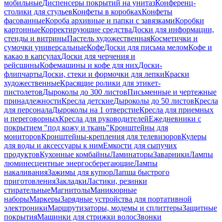
мобильные
Диспенсеры покрытий на унитаз
Конференц-
столики для стульев
Конфеты в коробках
Конфеты
фасованные
Короба архивные и папки с завязками
Коробки
картонные
Корректирующие средства
Доски для информации,
стенды и витрины
Пастель художественная
Косметички и
сумочки универсальные
Кофе
Доски для письма мелом
Кофе и
какао в капсулах
Доски для черчения и
рейсшины
Кофемашины и кофе для них
Доски-
флипчарты
Доски, стеки и формочки для лепки
Краски
художественные
Красящие ролики для этикет-
пистолетов
Дыроколы до 300 листов
Письменные и чертежные
принадлежности
Кресла детские
Дыроколы до 50 листов
Кресла
для персонала
Дыроколы на 1 отверстие
Кресла для приемных
и переговорных
Кресла для руководителей
Ежедневники с
покрытием "под кожу и ткань"
Кронштейны для
мониторов
Кронштейны-крепления для телевизоров
Кулеры
для воды и аксессуары к ним
Емкости для сыпучих
продуктов
Кухонные комбайны
Ламинаторы
Заварники
Лампы
люминесцентные энергосберегающие
Лампы
накаливания
Зажимы для купюр
Лапша быстрого
приготовления
Закладки
Ластики, резинки
стирательные
Магнитолы
Маникюрные
наборы
Маркеры
Зарядные устройства для портативной
электроники
Маршрутизаторы, модемы и сплиттеры
Защитные
покрытия
Машинки для стрижки волос
Звонки