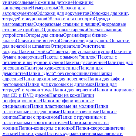
универсальные
Ножницы детские
Ножницы
канцелярские
Нумераторы
Обложки для
автодокументов
Обложки для документов
Обложки для книг,
тетрадей и журналов
Обложки для паспорта
Одежда
влагозащитная
Одноразовые стаканы и чашки
Одноразовые
столовые приборы
Одноразовые тарелки
Опечатывающие
устройства
Опоры для спины
Органайзеры бизнес-
класса
Освежители воздуха
Освежители для туалета
Оснастки
для печатей и штампов
Отпариватели
Очистители
воздуха
Пакеты "майка"
Пакеты для упаковки купюр
Пакеты и
бумага подарочные
Пакеты с замком "зиплок"
Пакеты с
петлевой и вырубной ручкой
Пакеты фасовочные
Палитры для
рисования
Палитры художественные
Панели для
демосистем
Папки "Дело" без скоросшивателя
Папки
адресные
Папки архивные для переплета
Папки для кафе и
ресторанов
Папки для курсовых и дипломов
Папки для
тетрадей и уроков труда
Папки для черчения
Папки и портмоне
для CD и DVD дисков
Папки из кожи
Папки
перфорированные
Папки перфорированные
специальные
Папки пластиковые на молнии
Папки
пластиковые с отделениями
Папки с завязками
Папки с
клипом
Папки с прижимом
Папки с пружинным и
пластиковым скоросшивателем
Папки-конверты на
молнии
Папки-конверты с кнопкой
Папки-скоросшиватели
мягкие
Папки-сумки
Пастель художественная маслянная и