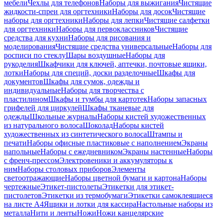
мебели
Чехлы для телефонов
Наборы для выжигания
Чистящие
жидкости-спреи для оргтехники
Наборы для досок
Чистящие
наборы для оргтехники
Наборы для лепки
Чистящие салфетки
для оргтехники
Наборы для первоклассников
Чистящие
средства для кухни
Наборы для рисования и
моделирования
Чистящие средства универсальные
Наборы для
росписи по стеклу
Шары воздушные
Наборы для
рукоделия
Шкафчики для ключей, аптечки, почтовые ящики,
лотки
Наборы для специй, доски разделочные
Шкафы для
документов
Шкафы для сумок, одежды и
индивидуальные
Наборы для творчества с
пластилином
Шкафы и тумбы для картотек
Наборы запасных
грифелей для циркулей
Шкафы тканевые для
одежды
Школьные журналы
Наборы кистей художественных
из натурального волоса
Шоколад
Наборы кистей
художественных из синтетического волоса
Штампы и
печати
Наборы офисные пластиковые с наполнением
Экраны
напольные
Наборы с ежедневником
Экраны настенные
Наборы
с френч-прессом
Электровеники и аккумуляторы к
ним
Наборы столовых приборов
Элементы
светоотражающие
Наборы цветной бумаги и картона
Наборы
чертежные
Этикет-пистолеты
Этикетки для этикет-
пистолетов
Этикетки из термобумаги
Этикетки самоклеящиеся
на листе А4
Ящики и лотки для кассира
Настольные наборы из
металла
Нити и ленты
Ножи
Ножи канцелярские