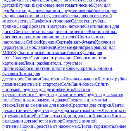
детский
Ручки шариковые неавтоматические
Крем для
рук
Рюкзаки для начальной и средней школы
Рюкзаки для
старшеклассников и студентов
Кресла для посетителей
многоместные
Салфетки столовые
Салфетки, губки,
тряпки
Сахар
Кровати и матрацы детские
Светильники для
досок
Светильники накладные и линейные
Кронштейны-
крепления для микроволновых печей
Светильники
настольные
Сейфы
Кружки
Сертификат-бумага
Крючки и
держатели самоклеящиеся
Сетевые фильтры
Крышки для
МФУ
Кубки и призы
Системные блоки
Кулеры для
воды
Сканеры
Сканеры штрихкодов
Скоросшиватели
картонные
Лаки, разбавители, грунты и
прочие
Скоросшиватели пластиковые
Скрепки, кнопки,
булавки
Лампы для
детекторов
Сливки
Смартфоны
Соковыжималки
Лампы-трубки
люминесцентные и стартеры
Соль
Ланч-боксы
Сплит-
системы
Средства для дезинфекции
Ластики
художественные
Средства для минимоек
Средства для мытья
пола
Леденцы, карамель и драже
Средства для мытья
стекол
Лезвия сменные для ножей
Средства для стирки
Ленты
декоративные
Средства для ухода за автомобилем
Лестницы и
стремянки
Линейки
Средства индивидуальной защиты
Листы-
вкладыши для монет и купюр
Средства личной
гигиены
Ложки
Средства от насекомых
Лотки горизонтальные