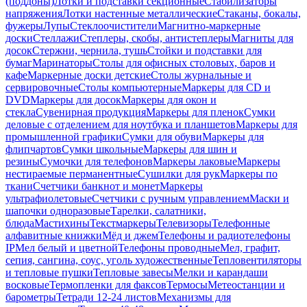
(поддоны)
Лотки и подставки секционные
Стабилизаторы
напряжения
Лотки настенные металлические
Стаканы, бокалы,
фужеры
Лупы
Стеклоочистители
Магнитно-маркерные
доски
Стеллажи
Степлеры, скобы, антистеплеры
Магниты для
досок
Стержни, чернила, тушь
Стойки и подставки для
бумаг
Маринаторы
Столы для офисных столовых, баров и
кафе
Маркерные доски детские
Столы журнальные и
сервировочные
Столы компьютерные
Маркеры для CD и
DVD
Маркеры для досок
Маркеры для окон и
стекла
Сувенирная продукция
Маркеры для пленок
Сумки
деловые с отделением для ноутбука и планшетов
Маркеры для
промышленной графики
Сумки для обуви
Маркеры для
флипчартов
Сумки школьные
Маркеры для шин и
резины
Сумочки для телефонов
Маркеры лаковые
Маркеры
нестираемые перманентные
Сушилки для рук
Маркеры по
ткани
Счетчики банкнот и монет
Маркеры
ультрафиолетовые
Счетчики с ручным управлением
Маски и
шапочки одноразовые
Тарелки, салатники,
блюда
Мастихины
Текстмаркеры
Телевизоры
Телефонные
алфавитные книжки
Мёд и джем
Телефоны и радиотелефоны
IP
Мел белый и цветной
Телефоны проводные
Мел, графит,
сепия, сангина, соус, уголь художественные
Тепловентиляторы
и тепловые пушки
Тепловые завесы
Мелки и карандаши
восковые
Термопленки для факсов
Термосы
Метеостанции и
барометры
Тетради 12-24 листов
Механизмы для