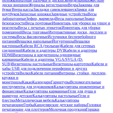
обложкой
Ватные палочки и диски
Еженедельники
Жесткие
диски внешние
Журналы регистрации
Ведра
Зажимы для
бумаг
Веера-кассы
Закладки самоклеящиеся
Замки для
ноутбуков
Записные книжки
Зарядные устройства
Весы
лабораторные
Зефир, мармелад
Весы напольные
Знаки
безопасности
Весы почтовые
Инвентарь для уборки на улице и
реагенты
Весы с печатью этикеток
Инвентарь для уборки
помещений
Весы торговые
Интерактивные доски, дисплеи и
системы
Весы фасовочные
Источники бесперебойного
питания
Вешалки напольные
Йогуртницы
Вешалки
настенные
Кабели RCA (тюльпан)
Кабели для сетевых
соединений
Кабели и адаптеры DVI
Кабели и адаптеры
HDMI
Визитницы и кредитницы однорядные
карманные
Кабели и адаптеры VGA/SVGA (D-
SUB)
Визитницы настольные
Визитницы-картотеки
Кабели и
хабы USB для подключения периферии и других
устройств
Вилки
Кабели питания
Витрины, стойки, дисплеи,
кружки и
монетницы
Какао
Календари
Гарнитуры
Вспомогательные
инструменты для художников
Калькуляторы инженерные и
финансовые
Калькуляторы карманные
Гели для душа и
шампуни детские
Калькуляторы настольные
Гели и
блестки
Металлическая мебель
Калькуляторы
печатающие
Гербы
Канцелярские детские наборы
Головки
печатающие для плоттеров
Молочная продукция
Горшки