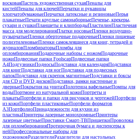
восковая
Пастель художественная сухая
Пеналы для
кистей
Пеналы для ключей
Перчатки и рукавицы
хлопчатобумажные
Перчатки латексные и резиновые
Перья
плакатные
Печати круглые самонаборные
Печенье, крекеры,
сухари и сушки
Планшеты и клипборды
Пластилин
Пластичная
масса для моделирования
Платки носовые
Пленки воздушно-
пузырчатые
Пленки оберточные подарочные
Пленки пищевые
полиэтиленовые
Пленки самоклеящиеся для книг, тетрадей и
журналов
Пломбираторы
Пломбы для
опломбирования
Подарочные наборы с ножом
Подарочные
ножи
Подвесные папки Foolscap
Подвесные папки
А4
Подгузники
Подносы
Подставки для календаря
Подставки
для книг
Подставки для ног
Подставки для подвесных
папок
Подставки для скрепок магнитные
Подставки и боксы
для CD и DVD дисков
Подставки, рамки настенные и
дверные
Покрытия на унитаз
Полотенца вафельные
Помпы для
воды
Портмоне из натуральной кожи
Портреты и
плакаты
Портфели и папки для рисунков и чертежей
Портфели
из кожи
Портфели пластиковые
Портфели форматов
А3
Портфолио
Принадлежности для кухни из
пластика
Принтеры лазерные монохромные
Принтеры
лазерные цветные
Приставки Смарт-ТВ
Прищепки
Проволока
для опломбирования
Протирочная бумага и диспенсеры к
ней
Профессиональные наборы для
художников
Разделители
Разделители для настольных