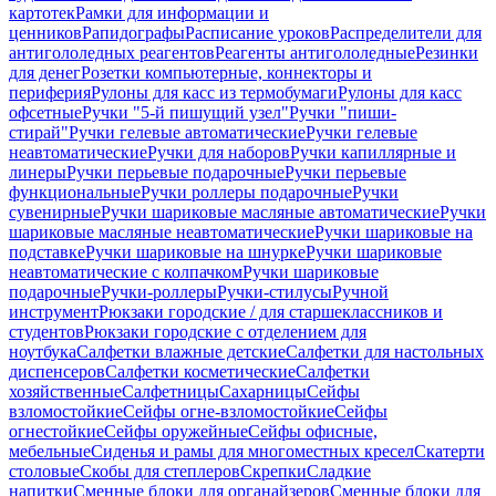
картотек
Рамки для информации и
ценников
Рапидографы
Расписание уроков
Распределители для
антигололедных реагентов
Реагенты антигололедные
Резинки
для денег
Розетки компьютерные, коннекторы и
периферия
Рулоны для касс из термобумаги
Рулоны для касс
офсетные
Ручки "5-й пишущий узел"
Ручки "пиши-
стирай"
Ручки гелевые автоматические
Ручки гелевые
неавтоматические
Ручки для наборов
Ручки капиллярные и
линеры
Ручки перьевые подарочные
Ручки перьевые
функциональные
Ручки роллеры подарочные
Ручки
сувенирные
Ручки шариковые масляные автоматические
Ручки
шариковые масляные неавтоматические
Ручки шариковые на
подставке
Ручки шариковые на шнурке
Ручки шариковые
неавтоматические с колпачком
Ручки шариковые
подарочные
Ручки-роллеры
Ручки-стилусы
Ручной
инструмент
Рюкзаки городские / для старшеклассников и
студентов
Рюкзаки городские с отделением для
ноутбука
Салфетки влажные детские
Салфетки для настольных
диспенсеров
Салфетки косметические
Салфетки
хозяйственные
Салфетницы
Сахарницы
Сейфы
взломостойкие
Сейфы огне-взломостойкие
Сейфы
огнестойкие
Сейфы оружейные
Сейфы офисные,
мебельные
Сиденья и рамы для многоместных кресел
Скатерти
столовые
Скобы для степлеров
Скрепки
Сладкие
напитки
Сменные блоки для органайзеров
Сменные блоки для