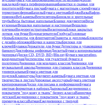
накладки
Бумага перфорированная
Банкетки и скамьи для
посетителей
Бумага писчая
Бумага с магнитным слоем
Бумага
термотрансферная
Бахилы
Бумага цветная
Бейджи
Вазы
Вафли,
пряники
Веб-камеры
Вентиляторы
Бинокли и зрительные
трубы
Весы бытовые напольные
Бланки документов
Весы
кухонные
Вешалки напольные и настенные
Вешалки-
плечики
Видеорегистраторы
Визитницы
Блоки закрытых
лотков для бумаг
Водонагреватели
Глобусы
Головные
уборы
Блокноты для флипчартов
Грамоты и дипломы
Блокноты
с дизайн-обложкой
Бочки и канистры
Брелоки для
ключей
Булавки
Держатели для бумаг
Детекторы и упаковщики
банкнот
Диктофоны цифровые
Дискеты
Бумага копировальная
(копирка)
Диски CD, DVD, BD (Blu-ray)
Бумага масштабно-
координатная
Диспенсеры для туалетной бумаги и
полотенец
Дневники для младших классов
Дневники для
музыкальной школы
Дневники для старших классов
Дневники
универсальные
Бумага цветная для
поделок
Клавиатуры
Документ-камеры
Бумага цветная для
творчества в листах
Дорожные аксессуары
Бумага цветная
крепированная
Доски для письма и информации
Бумага
цветная форматная в наборах
Дыроколы
Ежедневники с
покрытием "под кожу и ткань" бизнес-класса
Ванночки
детские
Ежедневники с покрытием "под кожу и ткань"
премиум-класса
Ватман
Ежедневники с твердой