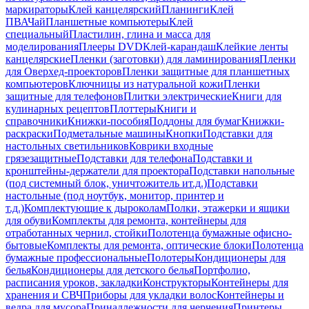
маркираторы
Клей канцелярский
Планинги
Клей
ПВА
Чай
Планшетные компьютеры
Клей
специальный
Пластилин, глина и масса для
моделирования
Плееры DVD
Клей-карандаш
Клейкие ленты
канцелярские
Пленки (заготовки) для ламинирования
Пленки
для Оверхед-проекторов
Пленки защитные для планшетных
компьютеров
Ключницы из натуральной кожи
Пленки
защитные для телефонов
Плитки электрические
Книги для
кулинарных рецептов
Плоттеры
Книги и
справочники
Книжки-пособия
Поддоны для бумаг
Книжки-
раскраски
Подметальные машины
Кнопки
Подставки для
настольных светильников
Коврики входные
грязезащитные
Подставки для телефона
Подставки и
кронштейны-держатели для проектора
Подставки напольные
(под системный блок, уничтожитель ит.д.)
Подставки
настольные (под ноутбук, монитор, принтер и
т.д.)
Комплектующие к дыроколам
Полки, этажерки и ящики
для обуви
Комплекты для ремонта, контейнеры для
отработанных чернил, стойки
Полотенца бумажные офисно-
бытовые
Комплекты для ремонта, оптические блоки
Полотенца
бумажные профессиональные
Полотеры
Кондиционеры для
белья
Кондиционеры для детского белья
Портфолио,
расписания уроков, закладки
Конструкторы
Контейнеры для
хранения и СВЧ
Приборы для укладки волос
Контейнеры и
ведра для мусора
Принадлежности для черчения
Принтеры