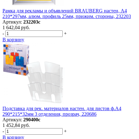
Рамка для рекламы и объявлений BRAUBERG настен, А4
210*297мм, алюм. профиль 25мм, прижим. стороны, 232203
Артикул:
232203с
1 642,04 руб.
-
+
В корзину
Подставка для рек. материалов настен. для листов ф.А4
290*215*32мм 3 отделения, прозрач, 220686
Артикул:
290400с
1 452,84 руб.
-
+
В корзину