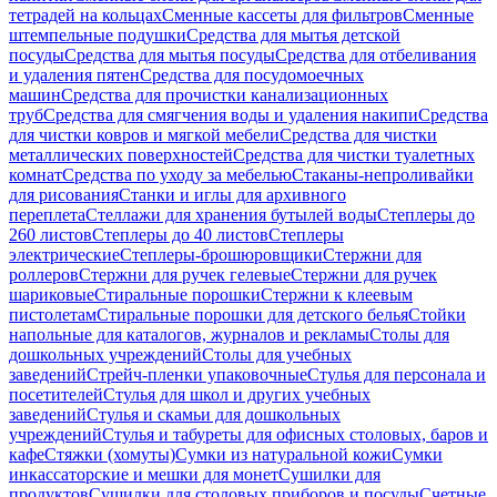
тетрадей на кольцах
Сменные кассеты для фильтров
Сменные
штемпельные подушки
Средства для мытья детской
посуды
Средства для мытья посуды
Средства для отбеливания
и удаления пятен
Средства для посудомоечных
машин
Средства для прочистки канализационных
труб
Средства для смягчения воды и удаления накипи
Средства
для чистки ковров и мягкой мебели
Средства для чистки
металлических поверхностей
Средства для чистки туалетных
комнат
Средства по уходу за мебелью
Стаканы-непроливайки
для рисования
Станки и иглы для архивного
переплета
Стеллажи для хранения бутылей воды
Степлеры до
260 листов
Степлеры до 40 листов
Степлеры
электрические
Степлеры-брошюровщики
Стержни для
роллеров
Стержни для ручек гелевые
Стержни для ручек
шариковые
Стиральные порошки
Стержни к клеевым
пистолетам
Стиральные порошки для детского белья
Стойки
напольные для каталогов, журналов и рекламы
Столы для
дошкольных учреждений
Столы для учебных
заведений
Стрейч-пленки упаковочные
Стулья для персонала и
посетителей
Стулья для школ и других учебных
заведений
Стулья и скамьи для дошкольных
учреждений
Стулья и табуреты для офисных столовых, баров и
кафе
Стяжки (хомуты)
Сумки из натуральной кожи
Сумки
инкассаторские и мешки для монет
Сушилки для
продуктов
Сушилки для столовых приборов и посуды
Счетные