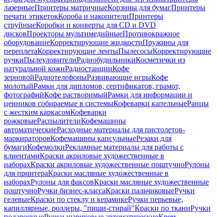
лазерные
Принтеры матричные
Корзины для бумаг
Принтеры
печати этикеток
Короба и накопители
Принтеры
струйные
Коробки и конверты для CD и DVD
дисков
Проекторы мультимедийные
Противокражное
оборудование
Корректирующие жидкости
Пружины для
переплета
Корректирующие ленты
Пылесосы
Корректирующие
ручки
Пылеуловители
Радиобудильники
Косметички из
натуральной кожи
Радиостанции
Кофе
зерновой
Радиотелефоны
Развивающие игры
Кофе
молотый
Рамки для дипломов, сертификатов, грамот,
фотографий
Кофе растворимый
Рамки для информации и
ценников собираемые в системы
Кофеварки капельные
Ранцы
с жестким каркасом
Кофеварки
рожковые
Распылители
Кофемашины
автоматические
Расходные материалы для пистолетов-
маркираторов
Кофемашины капсульные
Резаки для
бумаги
Кофемолки
Рекламные материалы для работы с
клиентами
Краски акриловые художественные в
наборах
Краски акриловые художественные поштучно
Рулоны
для принтера
Краски масляные художественные в
наборах
Рулоны для факсов
Краски масляные художественные
поштучно
Ручки бизнес-класса
Краски пальчиковые
Ручки
гелевые
Краски по стеклу и керамике
Ручки перьевые,
капиллярные, роллеры, "пиши-стирай"
Краски по ткани
Ручки
подарочные
Ручки шариковые автоматические
Крем