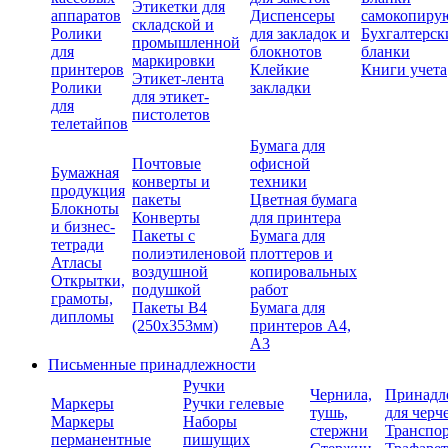
Этикетки для
аппаратов
Диспенсеры
самокопиру
складской и
Ролики
для закладок и
Бухгалтерск
промышленной
для
блокнотов
бланки
маркировки
принтеров
Клейкие
Книги учета
Этикет-лента
Ролики
закладки
для этикет-
для
пистолетов
телетайпов
Бумага для
Почтовые
офисной
Бумажная
конверты и
техники
продукция
пакеты
Цветная бумага
Блокноты
Конверты
для принтера
и бизнес-
Пакеты с
Бумага для
тетради
полиэтиленовой
плоттеров и
Атласы
воздушной
копировальных
Открытки,
подушкой
работ
грамоты,
Пакеты В4
Бумага для
дипломы
(250х353мм)
принтеров А4,
А3
Письменные принадлежности
Ручки
Чернила,
Принадл
Маркеры
Ручки гелевые
тушь,
для черч
Маркеры
Наборы
стержни
Транспо
перманентные
пишущих