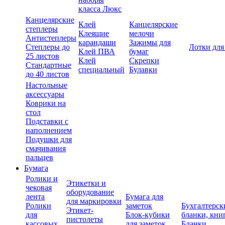
класса Люкс
Канцелярские
Клей
Канцелярские
степлеры
Клеящие
мелочи
Антистеплеры
карандаши
Зажимы для
Степлеры до
Лотки для
Клей ПВА
бумаг
25 листов
Клей
Скрепки
Стандартные
специальный
Булавки
до 40 листов
Настольные
аксессуары
Коврики на
стол
Подставки с
наполнением
Подушки для
смачивания
пальцев
Бумага
Ролики и
Этикетки и
чековая
оборудование
лента
Бумага для
для маркировки
Ролики
заметок
Бухгалтерск
Этикет-
для
Блок-кубики
бланки, кни
пистолеты
кассовых
для заметок
Бланки