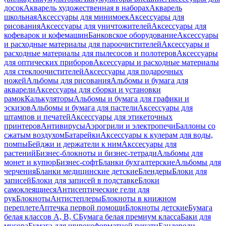
досок
Акварель художественная в наборах
Акварель
школьная
Аксессуары для минимоек
Аксессуары для
рисования
Аксессуары для уничтожителей
Аксессуары для
кофеварок и кофемашин
Банковское оборудование
Аксессуары
и расходные материалы для пароочистителей
Аксессуары и
расходные материалы для пылесосов и полотеров
Аксессуары
для оптических приборов
Аксессуары и расходные материалы
для стеклоочистителей
Аксессуары для подарочных
ножей
Альбомы для рисования
Альбомы и бумага для
акварели
Аксессуары для сборки и установки
рамок
Калькуляторы
Альбомы и бумага для графики и
эскизов
Альбомы и бумага для пастели
Аксессуары для
штампов и печатей
Аксессуары для этикеточных
принтеров
Антивирусы
Аэрогрили и электропечи
Баллоны со
сжатым воздухом
Батарейки
Аксессуары к кулерам для воды,
помпы
Бейджи и держатели к ним
Акссесуары для
растений
Бизнес-блокноты и бизнес-тетради
Альбомы для
монет и купюр
Бизнес-софт
Бланки бухгалтерские
Альбомы для
черчения
Бланки медицинские детские
Блендеры
Блоки для
записей
Блоки для записей в подставке
Блоки
самоклеящиеся
Антисептические гели для
рук
Блокноты
Антистеплеры
Блокноты в книжном
переплете
Аптечка первой помощи
Блокноты детские
Бумага
белая классов А, В, С
Бумага белая премиум класса
Баки для
мусора
Бумага для широкоформатной печати
Бандероли,