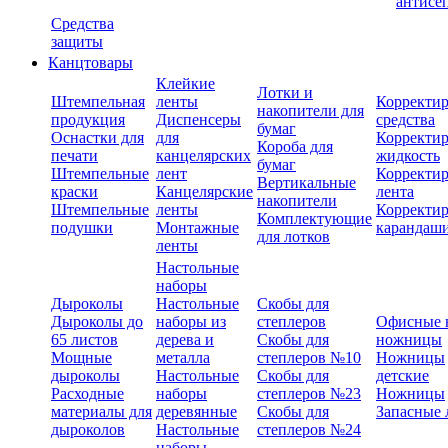
антисе
Средства
защиты
Канцтовары
Клейкие
Лотки и
Штемпельная
ленты
Корректи
накопители для
продукция
Диспенсеры
средства
бумаг
Оснастки для
для
Корректи
Короба для
печати
канцелярских
жидкость
бумаг
Штемпельные
лент
Корректи
Вертикальные
краски
Канцелярские
лента
накопители
Штемпельные
ленты
Корректи
Комплектующие
подушки
Монтажные
карандаш
для лотков
ленты
Настольные
наборы
Дыроколы
Настольные
Скобы для
Дыроколы до
наборы из
степлеров
Офисные 
65 листов
дерева и
Скобы для
ножницы
Мощные
металла
степлеров №10
Ножницы
дыроколы
Настольные
Скобы для
детские
Расходные
наборы
степлеров №23
Ножницы
материалы для
деревянные
Скобы для
Запасные 
дыроколов
Настольные
степлеров №24
наборы