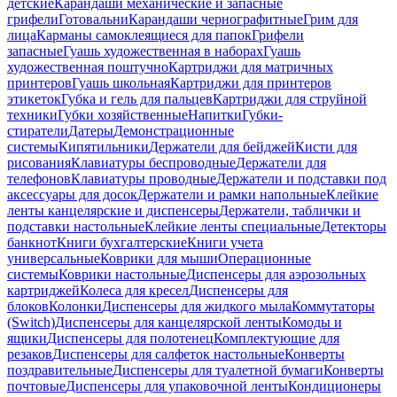
детские
Карандаши механические и запасные
грифели
Готовальни
Карандаши чернографитные
Грим для
лица
Карманы самоклеящиеся для папок
Грифели
запасные
Гуашь художественная в наборах
Гуашь
художественная поштучно
Картриджи для матричных
принтеров
Гуашь школьная
Картриджи для принтеров
этикеток
Губка и гель для пальцев
Картриджи для струйной
техники
Губки хозяйственные
Напитки
Губки-
стиратели
Датеры
Демонстрационные
системы
Кипятильники
Держатели для бейджей
Кисти для
рисования
Клавиатуры беспроводные
Держатели для
телефонов
Клавиатуры проводные
Держатели и подставки под
аксессуары для досок
Держатели и рамки напольные
Клейкие
ленты канцелярские и диспенсеры
Держатели, таблички и
подставки настольные
Клейкие ленты специальные
Детекторы
банкнот
Книги бухгалтерские
Книги учета
универсальные
Коврики для мыши
Операционные
системы
Коврики настольные
Диспенсеры для аэрозольных
картриджей
Колеса для кресел
Диспенсеры для
блоков
Колонки
Диспенсеры для жидкого мыла
Коммутаторы
(Switch)
Диспенсеры для канцелярской ленты
Комоды и
ящики
Диспенсеры для полотенец
Комплектующие для
резаков
Диспенсеры для салфеток настольные
Конверты
поздравительные
Диспенсеры для туалетной бумаги
Конверты
почтовые
Диспенсеры для упаковочной ленты
Кондиционеры