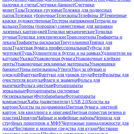
палочки и счеты
Счетчики банкнот
Счетчики
монет
Тазы
Тележки грузовые
Тележки для подвесных
папок
Тележки уборочные
Телескопы
Телефоны IP
Темперные
краски художественные
Тестеры напряжения
Тетради на
кольцах
Тонеры (порошок) совместимые для заправки
лазерных картриджей
Точилки механические
Точилки
ручные
Точилки электрические
Транспортиры
Трафареты и
лекала
Трафареты-раскраски
Треугольники
Тряпки для
пола
Туалетная бумага профессиональная
Тубусы для
чертежей
Тушь
Удлинители в бухтах и на рамках
Удлинители на
катушке
Указки
Упаковочная бумага
Упаковочные клейкие
ленты
Упаковочные рекламные материалы
Упаковщики
банкнот
Урны-пепельницы
Утюги
Уход за обувью и
одеждой
Фартуки
Фартуки для уроков труда
Фетр
Фильтры для
очистителя воздуха
Флаги и знамена
Фольга для
выпечки
Фольга цветная
Фотоаппараты
зеркальные
Фотоаппараты системные
(беззеркальные)
Фотобарабаны
Фотоаппараты
компактные
Хабы (разветвители) USB 2.0
Холсты на
картоне
Холсты на подрамнике
Цветная бумага, цветной
картон для квиллинга и оригами
Цветная пористая резина и
пластик
Циркули
Чайные и кофейные наборы
Чернила для
струйных принтеров и МФУ
Чертежные принадлежности для
доски
Чистящие и моющие средства для кухни
Чистящие
средства для досок
Швабры и комплекты для мытья