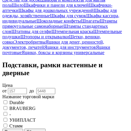
пола
Шило
Шкафчики и панели для ключей
Шкафчики-
аптечки
Шкафы для дошкольных учреждений
Шкафы для
одежды, хозяйственные
Шкафы для сумок
Шкафы кассира,
индивидуальные
Шоколадные конфеты
Шпагаты
Штампы
прямоугольные самонаборные
Штампы стандартных
слов
Штативы для селфи
Штемпельная краска
Штемпельные
подушки
Штопоры и открывалки
Щетки, веники,
совки
Электробритвы
Ящики для денег, ценностей,
документов, печатей
Ящики для инструментов
Ящики
почтовые
Ящики, боксы и корзины универсальные
Подставки, рамки настенные и
дверные
Цена
от
до
Название торговой марки
Durable
BRAUBERG
-
УНИПЛАСТ
Стамм