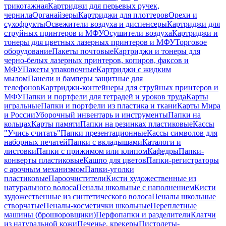
трикотажная
Картриджи для перьевых ручек,
чернила
Органайзеры
Картриджи для плоттеров
Орехи и
сухофрукты
Освежители воздуха и диспенсеры
Картриджи для
струйных принтеров и МФУ
Осушители воздуха
Картриджи и
тонеры для цветных лазерных принтеров и МФУ
Торговое
оборудование
Пакеты почтовые
Картриджи и тонеры для
черно-белых лазерных принтеров, копиров, факсов и
МФУ
Пакеты упаковочные
Картриджи с жидким
мылом
Панели и бамперы защитные для
телефонов
Картриджи-контейнеры для струйных принтеров и
МФУ
Папки и портфели для тетрадей и уроков труда
Карты
игральные
Папки и портфели из пластика и ткани
Карты Мира
и России
Уборочный инвентарь и инструменты
Папки на
кольцах
Карты памяти
Папки на резинках пластиковые
Кассы
"Учись считать"
Папки презентационные
Кассы символов для
наборных печатей
Папки с вкладышами
Каталоги и
листовки
Папки с прижимом или клипом
Кафедры
Папки-
конверты пластиковые
Кашпо для цветов
Папки-регистраторы
с арочным механизмом
Папки-уголки
пластиковые
Пароочистители
Кисти художественные из
натурального волоса
Пеналы школьные с наполнением
Кисти
художественные из синтетического волоса
Пеналы школьные
створчатые
Пеналы-косметички школьные
Переплетные
машины (брошюровщики)
Перфопапки и разделители
Клатчи
из натуральной кожи
Печенье, крекеры
Пистолеты-