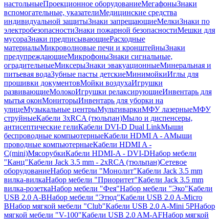
настольные
Проекционное оборудование
Мегафоны
Знаки
вспомогательные, указатели
Медицинские средства
индивидуальной защиты
Знаки запрещающие
Мелки
Знаки по
электробезопасности
Знаки пожарной безопасности
Мешки для
мусора
Знаки предписывающие
Расходные
материалы
Микроволновые печи и кронштейны
Знаки
предупреждающие
Микрофоны
Знаки сигнальные,
оградительные
Миксеры
Знаки эвакуационные
Минеральная и
питьевая вода
Зубные пасты детские
Минимойки
Иглы для
прошивки документов
Мойки воздуха
Игрушки
развивающие
Молоко
Игрушки релаксирующие
Инвентарь для
мытья окон
Мониторы
Инвентарь для уборки на
улице
Музыкальные центры
Мультиварки
МФУ лазерные
МФУ
струйные
Кабели 3xRCA (тюльпан)
Мыло и диспенсеры,
антисептические гели
Кабели DVI-D Dual Link
Мыши
беспроводные компьютерные
Кабели HDMI A - A
Мыши
проводные компьютерные
Кабели HDMI A -
C(mini)
Мясорубки
Кабели HDMI-A - DVI-D
Набор мебели
"Канц"
Кабели Jack 3.5 mm - 2xRCA (тюльпан)
Сетевое
оборудование
Набор мебели "Монолит"
Кабели Jack 3.5 mm
вилка-вилка
Набор мебели "Приоритет"
Кабели Jack 3.5 mm
вилка-розетка
Набор мебели "Фея"
Набор мебели "Эко"
Кабели
USB 2.0 A-B
Набор мебели "Этюд"
Кабели USB 2.0 A-Micro
B
Набор мягкой мебели "Club"
Кабели USB 2.0 A-Mini 5P
Набор
мягкой мебели "V-100"
Кабели USB 2.0 AM-AF
Набор мягкой