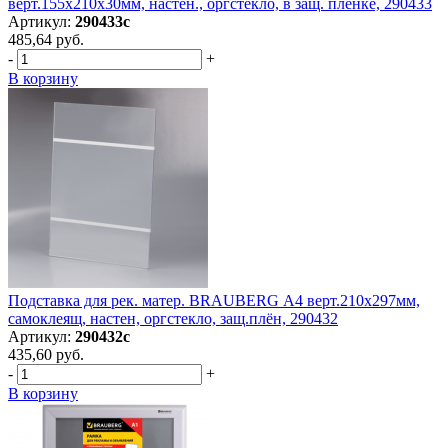
верт.155х210х30мм, настен., оргстекло, в защ. плёнке, 290433
Артикул:
290433с
485,64 руб.
-
+
В корзину
Подставка для рек. матер. BRAUBERG А4 верт.210х297мм,
самоклеящ, настен, оргстекло, защ.плён, 290432
Артикул:
290432с
435,60 руб.
-
+
В корзину